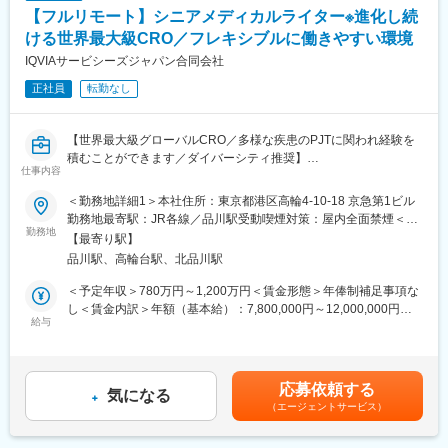
プローチが可能な体制になっています。
【フルリモート】シニアメディカルライター※進化し続
■仕事の魅力：
ける世界最大級CRO／フレキシブルに働きやすい環境
医薬品、医療機器、再生医療等幅広い分野の開発品目に関する文
IQVIAサービシーズジャパン合同会社
書作成を経験できます
正社員
転勤なし
文書作成に際し、社内の医師や薬事の専門知識を有する者からア
ドバイスを受けることできます
グローバルメディカルライティングのメンバーとしてグローバル
【世界最大級グローバルCRO／多様な疾患のPJTに関われ経験を
な環境で仕事をすることができます
積むことができます／ダイバーシティ推奨】
仕事内容
Medical Writing部門では、国内外の製薬会社・ベンチャー企業等
【同社の魅力】
から、幅広い治療分野の業務を受託しているため、様々な文書作
■世界100か国以上に展開・進化し続ける世界最大級CRO：
＜勤務地詳細1＞本社住所：東京都港区高輪4-10-18 京急第1ビル
成に携わり、非常に多くの経験をすることができます。また、社
世界最大のCROと医療データカンパニーの経営統合により、
勤務地最寄駅：JR各線／品川駅受動喫煙対策：屋内全面禁煙＜勤
内の教育システムも充実しており、新規案件に対して専門的なア
勤務地
IQVIAは世界中のどんな会社にも真似できない治験の「質」と「ス
務地詳細2＞全国住所：全国 ※希望勤務地はアドバイザーにお伝
【最寄り駅】
プローチが可能な体制になっています。
ピード」を両立する仕組みを持った企業へ進化しました。薬剤流
えください。 受動喫煙対策：屋内全面禁煙変更の範囲：会社の定
品川駅、高輪台駅、北品川駅
通データと治験データの分析により、海外では治験完了までに期
める事業所
■仕事内容：
間が数か月も短縮に成功した例もあります。新しい治療法を待っ
＜予定年収＞780万円～1,200万円＜賃金形態＞年俸制補足事項な
リード・メディカル・ライターとして次のような業務をお任せし
ている患者様のために、これからもIQVIAは創造的な仕事に挑戦し
し＜賃金内訳＞年額（基本給）：7,800,000円～12,000,000円＜
ます。
給与
ていきます。
月額＞650,000円～1,000,000円（12分割）＜昇給有無＞有＜残業
・臨床試験関連文書（治験実施計画書、治験総括報告書、コモン
手当＞無＜給与補足＞上記給与は業績賞与込みの想定年収です。
テクニカルドキュメント）の作成およびレビュー業務
■「働きやすい環境づくり」への取り組み：
詳細は経験・能力・資格等考慮し、同社規程に則して決定しま
・グローバル試験の治験実施計画書に対して日本要件を満たすた
フレキシブルスタイルワーク：働く場所はオフィスに拘らず、
す。■昇給：年1回■業績賞与：年1回賃金はあくまでも目安の金額
応募依頼する
めの修正版の作成およびレビュー業務・臨床研究・PMS関連文書
気になる
「効率的で生産性の高い業務を実施できる場所で勤務する」とい
であり、選考を通じて上下する可能性があります。月給(月額)は固
（エージェントサービス）
（実施計画書、安全性定期報告書、論文など）の作成およびレビ
う考え方で、より柔軟な働き方を導入しています。
定手当を含めた表記です。
ュー業務
フレックスタイム制：コアタイムを設けないフレックスタイム制
・プロジェクトの進捗管理、人員管理、予実管理、顧客対応