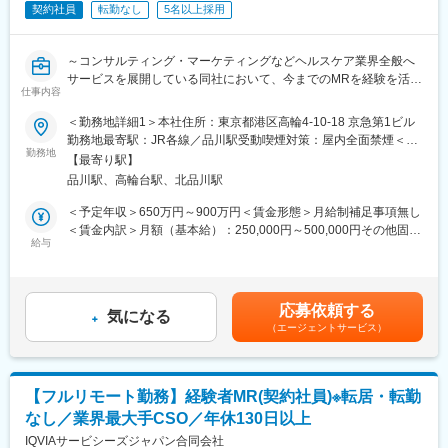
契約社員
転勤なし
5名以上採用
【EPファーマラインでキャリアを築くメリット】
～コンサルティング・マーケティングなどヘルスケア業界全般へ
■入社後も強力なバックアップが受けられます！
サービスを展開している同社において、今までのMRを経験を活か
業界のご経験があっても、会社が異なれば「当たり前」も異なり
仕事内容
し活躍することが可能です～
ます。
業界経験者だからこそのギャップをいち早く解消するのが、本部
＜勤務地詳細1＞本社住所：東京都港区高輪4-10-18 京急第1ビル
■具体的な業務詳細：これまでのMRとしての実績、経験をもと
スタッフであるプロジェクトマネージャーの役割です。
勤務地最寄駅：JR各線／品川駅受動喫煙対策：屋内全面禁煙＜勤
に、同社のコントラクトMRとしてクライアントのビジネスに貢献
1人のプロジェクトマネージャーが管理する営業は約20名程度で
勤務地
務地詳細2＞全国住所：全国 ※希望勤務地はアドバイザーにお伝
【最寄り駅】
いただきます。
あり、相談事があればいつでも連絡できる距離感です。
えください。 受動喫煙対策：屋内全面禁煙変更の範囲：会社の定
品川駅、高輪台駅、北品川駅
・現在MRは正社員採用を積極的に行っておりますが、ご転勤が難
1～2カ月に一度の面談も実施しており、日々の業務だけでなく中
める事業所
しい方に向けて、契約社員採用も実施しております
長期的な視点での相談も可能です。ぜひ頼ってください。
＜予定年収＞650万円～900万円＜賃金形態＞月給制補足事項無し
・担当エリア内での訪問医療施設のターゲティング、担当医療施
＜賃金内訳＞月額（基本給）：250,000円～500,000円その他固定
設への訪問計画作成、担当医療施設への訪問、医療従事者とのリ
■基本的に稼働率は100%
給与
手当/月：27,000円＜月給＞277,000円～527,000円＜昇給有無＞
レーション構築
常時、待機期間が発生することが無いよう隙間なくアサインをし
有＜残業手当＞無＜給与補足＞【残業手当について】管理監督者
・卸への訪問、同行、卸 MS（Marketing Specialist 医薬品卸販売
ています。これも比較的少数規模に抑えて運営を行っているから
の承認の上、研究会、顧客との会議等が発生する場合、別途残業
担当者）とのリレーション構築
こそ実現ができていることであり、強みの部分です。
手当支給する。【補足】プロジェクト稼働手当(35,000円)、外勤
応募依頼する
・医療従事者向けの説明会の企画・実施、医師同士のコミュニケ
気になる
日当（1日1,500円／外勤3.5時間以上）■変動賞与制（6月・12
（エージェントサービス）
ーション推進のための研究会・勉強会の立ち上げ、講演会の企
変更の範囲：会社の定める業務
月・3月）※平均実績6ヶ月分■インセンティブ：3月（対象者）賃
画・運営 等
金はあくまでも目安の金額であり、選考を通じて上下する可能性
があります。月給(月額)は固定手当を含めた表記です。
■CSO業界の動向：CSO業界の今後の動向としては今後のニーズ
【フルリモート勤務】経験者MR(契約社員)※転居・転勤
が拡大していくことが見込まれます。メーカーMRの場合は新製品
なし／業界最大手CSO／年休130日以上
の上市、競合品の出現、特許切れ、等によってMRの雇用が流動的
となるケースもありますが、ヘルスケアのマーケットで見た時に
IQVIAサービシーズジャパン合同会社