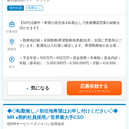
株式会社EPファーマライン
契約社員
転勤なし
【50代活躍中！希望の居住地＆転勤なしで医療機器営業の経験を
活かせます】
仕事内容
【はじめに】
＜勤務地詳細＞全国勤務(希望勤務地考慮)住所：全国に営業所がご
大手CSO、EPファーマラインでは医療機器営業においてベテラン
ざいます。配属先は入社後に確定します。希望勤務地がある場合
の方を募集いたします！
勤務地
はご相談ください。 受動喫煙対策：その他（顧客先により異なり
契約社員採用となるため、今までの全国転勤から解放された働き
ます。）変更の範囲：会社の定める事業所
＜予定年収＞500万円～650万円＜賃金形態＞年俸制＜賃金内訳＞
方が可能です。
年額（基本給）：5,000,000円～6,500,000円＜月額＞416,666円
主に医療機器メーカーを早期退職したメンバー、介護などで短期
給与
～541,666円（12分割）＜昇給有無＞有＜残業手当＞有賃金はあ
間医療現場を離れていた方が現在活躍をしています。
くまでも目安の金額であり、選考を通じて上下する可能性があり
※別途正社員募集も行っております(転勤あり)ので、ご要望がござ
ます。月給(月額)は固定手当を含めた表記です。
いましたらお申し付けください！
応募依頼する
気になる
【業務内容】
（エージェントサービス）
入社後は配属前研修を受けたのち、当社クライアントである医療
機器メーカーへ配属されます。
行っていただくお仕事は、医療機器メーカーとして製品のシェア
◆◇転勤無し／初任地希望はお申し付けください◇◆
拡大と適正使用のための働きかけ。
医療機器営業時代に培った経験をそのまま活かしていただきま
MR ※契約社員採用／世界最大手CSO
す。
IQVIAサービシーズジャパン合同会社
今までのご経験を活かせるプロジェクトをご提案いたします。