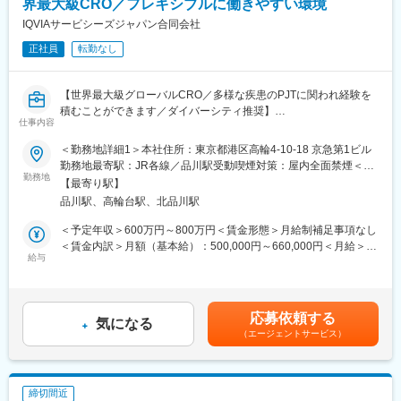
界最大級CRO／フレキシブルに働きやすい環境
IQVIAサービシーズジャパン合同会社
正社員
転勤なし
【世界最大級グローバルCRO／多様な疾患のPJTに関われ経験を
積むことができます／ダイバーシティ推奨】
仕事内容
メディカルライター（担当者）として次のような業務をお任せし
ます。
＜勤務地詳細1＞本社住所：東京都港区高輪4-10-18 京急第1ビル
■仕事内容：
勤務地最寄駅：JR各線／品川駅受動喫煙対策：屋内全面禁煙＜勤
・臨床試験関連文書（治験実施計画書、治験総括報告書、コモン
勤務地
務地詳細2＞全国住所：全国 ※希望勤務地はアドバイザーにお伝
【最寄り駅】
テクニカルドキュメント等）の作成
えください。 受動喫煙対策：屋内全面禁煙変更の範囲：会社の定
品川駅、高輪台駅、北品川駅
・グローバル試験の治験実施計画書に対して日本要件を満たすた
める事業所
めの修正版の作成
＜予定年収＞600万円～800万円＜賃金形態＞月給制補足事項なし
・製造販売後調査関連文書（安全性定期報告、再審査申請資料
＜賃金内訳＞月額（基本給）：500,000円～660,000円＜月給＞
等）の作成
給与
500,000円～660,000円＜昇給有無＞有＜残業手当＞有＜給与補足
・臨床研究報告書・論文の作成
＞上記給与は業績賞与込みの想定年収です。詳細は経験・能力・
・各種文書のQC 他
資格等考慮し、同社規程に則して決定します。■昇給：年1回■業
績賞与：年1回賃金はあくまでも目安の金額であり、選考を通じて
応募依頼する
■組織について
気になる
上下する可能性があります。月給(月額)は固定手当を含めた表記で
（エージェントサービス）
Medical Writing部門では、国内外の製薬会社・ベンチャー企業等
す。
から、幅広い治療分野の業務を受託しているため、様々な文書作
成に携わり、非常に多くの経験をすることができます。また、社
内の教育システムも充実しており、新規案件に対して専門的なア
締切間近