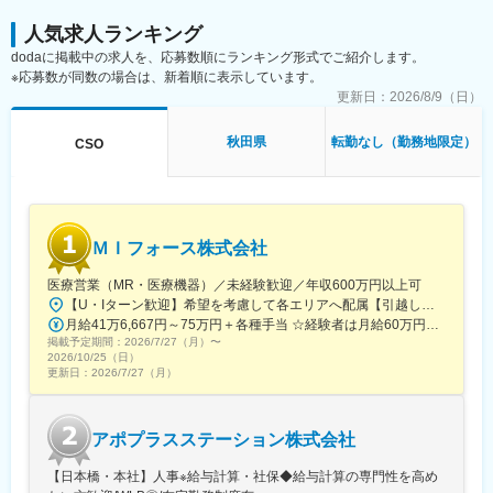
を採用しています。
・後輩スタッフの指導、他
人気求人ランキング
変更の範囲：会社の定める業務
dodaに掲載中の求人を、応募数順にランキング形式でご紹介します。
■仕事の魅力：
※応募数が同数の場合は、新着順に表示しています。
・医薬品、医療機器、再生医療等幅広い分野の開発品目に関する
文書作成を経験できます
更新日：
2026/8/9（日）
・文書作成に際し、社内の医師や薬事の専門知識を有する者から
アドバイスを受けることできます
秋田県
転勤なし（勤務地限定）
CSO
・グローバルメディカルライティングのメンバーとしてグローバ
ルな環境で仕事をすることができます
【同社の魅力】
■世界100か国以上に展開・進化し続ける世界最大級CRO：
ＭＩフォース株式会社
世界最大のCROと医療データカンパニーの経営統合により、
IQVIAは世界中のどんな会社にも真似できない治験の「質」と「ス
医療営業（MR・医療機器）／未経験歓迎／年収600万円以上可
ピード」を両立する仕組みを持った企業へ進化しました。薬剤流
【U・Iターン歓迎】希望を考慮して各エリアへ配属【引越し代は会社全額負担】■本社 東京都中央区築地1-13-1 銀座松竹スクエア9F■勤務エリア：（1）北海道：北海道（2）東北：青森・秋田・岩手・山形・宮城・福島（3）関東：東京・神奈川・千葉・埼玉・茨城・栃木・群馬（4）甲信越：新潟・長野・山梨（5）東海：愛知・岐阜・三重・静岡（6）北陸：富山・石川・福井（7）近畿：大阪・京都・滋賀・奈良・和歌山・兵庫（8）中国：岡山・広島・山口・島根・鳥取（9）四国：香川・徳島・高知・愛媛（10）九州：福岡・大分・宮崎・鹿児島・熊本・佐賀・長崎・沖縄※勤務地限定～全国転勤（規定あり）の選択可能※配属エリアは希望を考慮して決定いたします。希望範囲外への転勤はありません。※変更の範囲：会社の定める事業所（リモートワーク含む）
通データと治験データの分析により、海外では治験完了までに期
月給41万6,667円～75万円＋各種手当 ☆経験者は月給60万円以上！・・・・・・■未経験者：月給41万6,667円～＋各種手当※上記には固定残業代（7万9,114円～／30時間分）を含みます。※超過分は別途全額支給いたします。◎手当を含めれば初年度から年収600万円以上も可能！・・・・・・■経験者：月給60万円～75万円＋各種手当※上記には固定残業代（11万760円～／30時間分）を含みます。※超過分は別途全額支給いたします。＜年収例＞◎初年度年収は700万円以上！◎最大年収900万円以上も目指せる♪・・・・・・＼社員の年収例／ 800万円／36歳（入社3年） 860万円／42歳（入社4年） 920万円／45歳（入社6年） ※諸手当含む
間が数か月も短縮に成功した例もあります。新しい治療法を待っ
掲載予定期間：
2026/7/27（月）
〜
ている患者様のために、これからもIQVIAは創造的な仕事に挑戦し
2026/10/25（日）
更新日：
ていきます。
2026/7/27（月）
■「働きやすい環境づくり」への取り組み：
フレキシブルスタイルワーク：働く場所はオフィスに拘らず、
アポプラスステーション株式会社
「効率的で生産性の高い業務を実施できる場所で勤務する」とい
う考え方で、より柔軟な働き方を導入しています。
【日本橋・本社】人事※給与計算・社保◆給与計算の専門性を高め