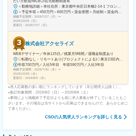
フレックスタイム制：コアタイムを設けないフレックスタイム制
たい方歓迎/WLB◎/在宅勤務制度有
を採用しています。
＜勤務地詳細＞本社住所：東京都中央区日本橋2-14-1 フロントプレイス日本橋勤務地最寄駅：各線／日本橋駅受動喫煙対策：敷地内喫煙可能場所あり変更の範囲：会社の定める事業所
＜予定年収＞450万円～600万円＜賃金形態＞月給制＜賃金内訳＞月額（基本給）：243,000円～330,300円固定残業手当/月：57,000円～77,700円（固定残業時間30時間0分/月）超過した時間外労働の残業手当は追加支給＜月給＞300,000円～408,000円（一律手当を含む）＜昇給有無＞有＜残業手当＞有＜給与補足＞※上記金額にスキル・ご経験に応じて加算する可能性がございます※給与詳細は、経験・スキルを考慮した上で決定。■昇給：年1回（4月）賃金はあくまでも目安の金額であり、選考を通じて上下する可能性があります。月給(月額)は固定手当を含めた表記です。
変更の範囲：会社の定める業務
掲載予定期間：
2026/7/27（月）
〜
2026/10/25（日）
更新日：
2026/7/27（月）
株式会社アクセライズ
WEBデザイナー／年休125日／残業月5時間／退職金制度あり
◇転勤なし・リモートあり(プロジェクトによる)◇東京23区内を中心としたプロジェクト先▽勤務エリア・東京都内を中心とした一都三県・東京23区内のプロジェクトが中心・プロジェクトによりリモートワークあり・千葉、埼玉、神奈川にも案件あり。強制はなし。■東京本社／東京都千代田区神田小川町1-5-1 神田御幸ビル8F
年収700万円／入社5年目 年収590万円／入社3年目
掲載予定期間：
2026/7/30（木）
〜
2026/10/28（水）
更新日：
2026/8/5（水）
※求人応募数の多い順にランキングしています（非公開求人は除く）。
※集計対象期間：2026/8/2（日）～2026/8/8（土）
※事情により掲載終了予定日よりも前に求人募集が終了していることもご
ざいます。その場合は当サイトから応募はできませんので、あらかじめご
了承ください。
CSO
の人気求人ランキングを詳しく見る