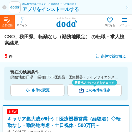
求人検索やエージェントとの連絡をもっと便利に！
x
アプリをインストールする
会員登録
ログイン
気になる
メニュー
CSO、秋田県、転勤なし（勤務地限定）
の転職・求人検
索結果
5
条件で並び替え
件
現在の検索条件
[勤務地]秋田県 [業種]CSO-医薬品・医療機器・ライフサイエンス・医療系サービス [こだわり条件ピックアップ]転勤なし（勤務地限定） [詳細条件](募集・採用情報)転勤なし（勤務地限定）
新着求人をいつでもチェック
条件の変更
この条件を保存
NEW
キャリア集大成が叶う！医療機器営業（経験者）◇転
勤なし・勤務地考慮・土日祝休・500万円～