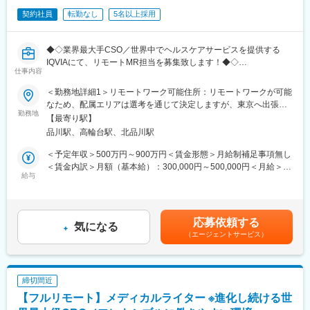
は市場はかなりの拡大フェーズにございます。そのため、販売を
契約社員
転勤なし
5名以上採用
アウトソースする欧米的な手法が今後はベーシックなものとな
り、コントラクトMRとして息の長いキャリアを形成することがで
きるのです。
◆◇業界最大手CSO／世界中でヘルスケアサービスを提供する
IQVIAにて、リモートMR担当を募集致します！◆◇
■当社について：当社は米国に本社を置き、世界100以上の国や地
仕事内容
域で約55,000名の社員を有し、情報や革新的テクノロジー、およ
【具体的な業務詳細】
＜勤務地詳細1＞リモートワーク可能住所：リモートワークが可能
び臨床試験サービスを提供する世界的なリーディングカンパニー
国内トップクラスのプロジェクト受託実績を誇る当社の一員とし
なため、配属エリアは選考を通じて決定しますが、東京へ出張が
です。当社は、疾患領域、サイエンス、解析における長年の経験
て、医薬品PJなどを中心にリモートMRとしてクライアントビジ
勤務地
可能な方歓迎です。 受動喫煙対策：屋内全面禁煙＜勤務地詳細2
や知識を生かして、様々なサービスを提供し続けています。
【最寄り駅】
ネス拡大に貢献していただきます。
＞本社住所：東京都港区高輪4-10-18 京急第1ビル勤務地最寄駅：
品川駅、高輪台駅、北品川駅
具体的なプロジェクトは選考の過程でお伝えいたしますので、是
JR各線／品川駅受動喫煙対策：屋内全面禁煙変更の範囲：会社の
変更の範囲：会社の定める業務
非お気軽にご応募くださいませ！
定める事業所
＜予定年収＞500万円～900万円＜賃金形態＞月給制補足事項無し
＜賃金内訳＞月額（基本給）：300,000円～500,000円＜月給＞
【IQVIAサービシーズジャパンについて】
給与
300,000円～500,000円＜昇給有無＞有＜残業手当＞無＜給与補足
・世界100以上の国と地域／8万人の社員が、医薬品の臨床開発～
＞【残業手当について】管理監督者の承認の上、研究会、顧客と
プロモーションに携わり、市場を流通するほぼすべての医薬品に
の会議等が発生する場合、別途残業手当支給する。【補足】プロ
関与しています
ジェクト稼働手当(35,000円)、外勤日当（1日1,500円／外勤3.5時
応募依頼する
・日本においても業界トップシェアを誇り、常時100以上のPJが
気になる
間以上）■変動賞与制（6月・12月・3月）※平均実績6ヶ月分■イン
（エージェントサービス）
稼働しています
センティブ：3月（対象者）賃金はあくまでも目安の金額であり、
選考を通じて上下する可能性があります。月給(月額)は固定手当を
変更の範囲：会社の定める業務
含めた表記です。
締切間近
【フルリモート】メディカルライター ※進化し続ける世