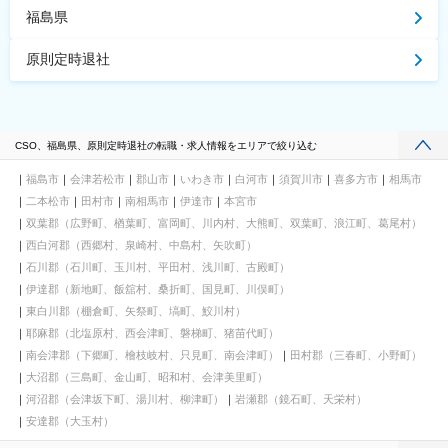
福島県
原則定時退社
CSO、福島県、原則定時退社の転職・求人情報をエリアで絞り込む
福島市
会津若松市
郡山市
いわき市
白河市
須賀川市
喜多方市
相馬市
二本松市
田村市
南相馬市
伊達市
本宮市
双葉郡（広野町、楢葉町、富岡町、川内村、大熊町、双葉町、浪江町、葛尾村）
西白河郡（西郷村、泉崎村、中島村、矢吹町）
石川郡（石川町、玉川村、平田村、浅川町、古殿町）
伊達郡（新地町、飯舘村、桑折町、国見町、川俣町）
東白川郡（棚倉町、矢祭町、塙町、鮫川村）
耶麻郡（北塩原村、西会津町、磐梯町、猪苗代町）
南会津郡（下郷町、檜枝岐村、只見町、南会津町）
田村郡（三春町、小野町）
大沼郡（三島町、金山町、昭和村、会津美里町）
河沼郡（会津坂下町、湯川村、柳津町）
岩瀬郡（鏡石町、天栄村）
安達郡（大玉村）