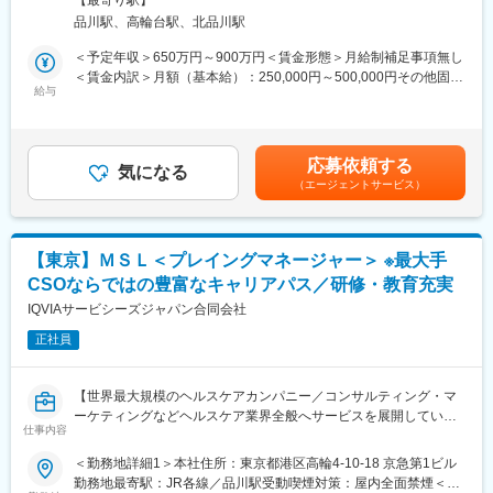
【最寄り駅】
いただきます。
る」「幅広い疾患をカバーできるオールラウンダーになる」「本
えください。 受動喫煙対策：屋内全面禁煙変更の範囲：会社の定
品川駅、高輪台駅、北品川駅
・現在MRは正社員採用を積極的に行っておりますが、ご転勤が難
社部門（マネージャー、研修部門など）へのキャリアチェンジ」
める事業所
しい方に向けて、契約社員採用も実施しております
など幅広いキャリアプランがあります。また、弊社のマネージャ
＜予定年収＞650万円～900万円＜賃金形態＞月給制補足事項無し
・担当エリア内での訪問医療施設のターゲティング、担当医療施
ーのほとんどは、MRからキャリアをチェンジしているメンバーで
＜賃金内訳＞月額（基本給）：250,000円～500,000円その他固定
設への訪問計画作成、担当医療施設への訪問、医療従事者とのリ
す。担当マネージャーが定期的に面談を行い、分からないことや
給与
手当/月：27,000円＜月給＞277,000円～527,000円＜昇給有無＞
レーション構築
将来のキャリアに関してサポートをしていきます。
有＜残業手当＞無＜給与補足＞【残業手当について】管理監督者
・卸への訪問、同行、卸 MS（Marketing Specialist 医薬品卸販売
の承認の上、研究会、顧客との会議等が発生する場合、別途残業
担当者）とのリレーション構築
《職種に関して》
手当支給する。【補足】プロジェクト稼働手当(35,000円)、外勤
応募依頼する
・医療従事者向けの説明会の企画・実施、医師同士のコミュニケ
■MRとは主に医師や薬剤師等へ、担当製品の情報提供を行いま
気になる
日当（1日1,500円／外勤3.5時間以上）■変動賞与制（6月・12
（エージェントサービス）
ーション推進のための研究会・勉強会の立ち上げ、講演会の企
す。担当施設の患者様に応じた情報提供や、担当製品の処方後の
月・3月）※平均実績6ヶ月分■インセンティブ：3月（対象者）賃
画・運営 等
情報収集を行います。
金はあくまでも目安の金額であり、選考を通じて上下する可能性
があります。月給(月額)は固定手当を含めた表記です。
■CSO業界の動向：CSO業界の今後の動向としては今後のニーズ
変更の範囲：会社の定める業務
【東京】ＭＳＬ＜プレイングマネージャー＞ ※最大手
が拡大していくことが見込まれます。メーカーMRの場合は新製品
CSOならではの豊富なキャリアパス／研修・教育充実
の上市、競合品の出現、特許切れ、等によってMRの雇用が流動的
となるケースもありますが、ヘルスケアのマーケットで見た時に
IQVIAサービシーズジャパン合同会社
は市場はかなりの拡大フェーズにございます。そのため、販売を
正社員
アウトソースする欧米的な手法が今後はベーシックなものとな
り、コントラクトMRとして息の長いキャリアを形成することがで
きるのです。
【世界最大規模のヘルスケアカンパニー／コンサルティング・マ
ーケティングなどヘルスケア業界全般へサービスを展開している
■当社について：当社は米国に本社を置き、世界100以上の国や地
仕事内容
当社において、MSLのプレイングマネージャー(管理職グレード)
域で約55,000名の社員を有し、情報や革新的テクノロジー、およ
を募集いたします！】
＜勤務地詳細1＞本社住所：東京都港区高輪4-10-18 京急第1ビル
び臨床試験サービスを提供する世界的なリーディングカンパニー
勤務地最寄駅：JR各線／品川駅受動喫煙対策：屋内全面禁煙＜勤
です。当社は、疾患領域、サイエンス、解析における長年の経験