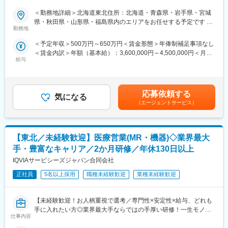
《資格と想いがあれば活躍できる！》
《あなたの想いを実現する豊富なキャリアプランとサポート体
＜勤務地詳細＞北海道東北住所：北海道・青森県・岩手県・宮城
「誰かのためになる仕事がしたい」「社会貢献につながる仕事を
制！》
県・秋田県・山形県・福島県内のエリアをお任せする予定です 受
したい」という想いがあればOK！当社には、臨床経験を活かして
志向性やその時の環境に応じてや「１つの領域で専門性を高め
勤務地
動喫煙対策：屋内全面禁煙変更の範囲：会社の定める事業所
医療営業にチャレンジし活躍しているメンバーが多数在籍してい
る」「幅広い疾患をカバーできるオールラウンダーになる」「本
＜予定年収＞500万円～650万円＜賃金形態＞年俸制補足事項なし
ます。
社部門（マネージャー、研修部門など）へのキャリアチェンジ」
＜賃金内訳＞年額（基本給）：3,600,000円～4,500,000円＜月額
これまでの経験を活かして新たなフィールドで活躍したい方を歓
など幅広いキャリアプランがあります。また、弊社のマネージャ
給与
＞300,000円～375,000円（12分割）＜昇給有無＞有＜残業手当＞
迎いたします。
ーのほとんどは、MRからキャリアをチェンジしているメンバーで
有＜給与補足＞同社は年俸制になります。別途以下のような手当
す。担当マネージャーが定期的に面談を行い、分からないことや
があります。・プロジェクト賞与：会社及び個人業績により変
《おススメポイント》
将来のキャリアに関してサポートをしていきます。
動・四半期一時金：10万円（四半期に1回、10万円程度支給）※た
■夜勤なし！日勤・土日祝休みで働き方改善・ワークライフバラン
応募依頼する
気になる
だし支給条件有。他、永続勤務報奨金（3年勤務5万円支給、5年
スの両立が叶う！
《職種に関して》
（エージェントサービス）
勤務10万円…）ございます。賃金はあくまでも目安の金額であ
■明確な評価制度あり！自身の成果や頑張りが客観的に評価され、
■MRとは主に医師や薬剤師等へ、担当製品の情報提供を行いま
り、選考を通じて上下する可能性があります。月給(月額)は固定手
年収に反映されます。また、在籍年数が増えると永年勤続報奨金
す。担当施設の患者様に応じた情報提供や、担当製品の処方後の
当を含めた表記です。
や四半期一時金などの手当もアップします。つまり、やりがいや
情報収集を行います。
【東北／未経験歓迎】医療営業(MR・機器)◇業界最大
努力がきちんと報われる報酬制度になっています。
変更の範囲：会社の定める業務
手・豊富なキャリア／2か月研修／年休130日以上
《丁寧な研修・支援体制で成長を応援！》
IQVIAサービシーズジャパン合同会社
入社後は2カ月間の研修制度がありますので、未経験の方も安心し
てご応募ください！同期社員と一緒に集中的に研修を行い、その
正社員
5名以上採用
職種未経験歓迎
業種未経験歓迎
後配属先に応じた製品研修を行います。
※配属は入社後に確定する予定です。
【未経験歓迎！お人柄重視で選考／専門性×安定性×給与、どれも
また、配属後も一人ひとりの知識とスキルレベルを上げるために
手に入れたい方◎業界最大手ならではの手厚い研修！一生モノの
様々な研修をご用意しています。
仕事内容
スキルを磨く／マーケ・コンサル・管理部門など将来のキャリア