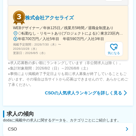
株式会社アクセライズ
WEBデザイナー／年休125日／残業月5時間／退職金制度あり
◇転勤なし・リモートあり(プロジェクトによる)◇東京23区内を中心としたプロジェクト先▽勤務エリア・東京都内を中心とした一都三県・東京23区内のプロジェクトが中心・プロジェクトによりリモートワークあり・千葉、埼玉、神奈川にも案件あり。強制はなし。■東京本社／東京都千代田区神田小川町1-5-1 神田御幸ビル8F
年収700万円／入社5年目 年収590万円／入社3年目
掲載予定期間：
2026/7/30（木）
〜
2026/10/28（水）
気になる
更新日：
2026/8/5（水）
※求人応募数の多い順にランキングしています（非公開求人は除く）。
※集計対象期間：2026/8/2（日）～2026/8/8（土）
※事情により掲載終了予定日よりも前に求人募集が終了していることもご
ざいます。その場合は当サイトから応募はできませんので、あらかじめご
了承ください。
CSO
の人気求人ランキングを詳しく見る
求人の傾向
dodaに掲載中の求人に関するデータを、カテゴリごとにご紹介します。
CSO