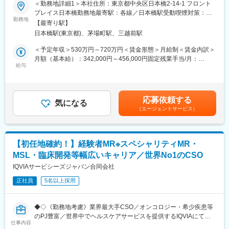
変更の範囲：会社の定める業務
当社は「ひとり一人の資質向上とありたい姿の実現を」という方
＜勤務地詳細1＞本社住所：東京都中央区日本橋2-14-1 フロント
（３）手厚い研修体制でスキルアップができます：製品研修、ス
針を掲げ、育成プログラムの充実やMRのフォロー体制に力を入れ
プレイス日本橋勤務地最寄駅：各線／日本橋駅受動喫煙対策：敷
キル研修、学術研修と、国内最大手だからこそ仕事に必要な知識
ています。
勤務地
地内喫煙可能場所あり＜勤務地詳細2＞全国エリア住所：全国エリ
やスキルをしっかりと身に付けられる研修制度があります。MRと
【最寄り駅】
ア 受動喫煙対策：屋内全面禁煙変更の範囲：会社の定める事業所
してのスキルのみならず、データ分析、マーケティングなど多角
日本橋駅(東京都)、茅場町駅、三越前駅
■営業スタイル：担当エリアの医療機関（開業医、病院）を訪問し
的にヘルスケアのプロフェッショナル人材を育成する研修制度を
て、医師、薬剤師に課題解決するための医薬品情報を提供、副作
＜予定年収＞530万円～720万円＜賃金形態＞月給制＜賃金内訳＞
整備しています。
用情報を収集を行っていただきます。
月額（基本給）：342,000円～456,000円固定残業手当/月：
・新薬のプロモーション
給与
100,000円～144,000円（固定残業時間40時間0分/月）超過した時
<応募対象>
・長期収載品の市場拡大
間外労働の残業手当は追加支給＜月給＞442,000円～600,000円
8月1日～10月1日の間にご入社が可能な経験MR
・ジェネリック医薬品のプロモーション
（一律手当を含む）＜昇給有無＞有＜残業手当＞有＜給与補足＞※
※必須条件は、有効期限内のMR認定証保持及び普通自動車運転免
※1プロジェクトを約2年程度担当します。
上記は日当、社宅制度（会社負担額24万）、単身赴任手当、入社
許保持(違反累積3点以下)
応募依頼する
※プロジェクトマネージャー、スーパーバイザー(SV)より、日々の
気になる
一時金（初年度のみ）込みの金額を記載しています。※能力・前給
（エージェントサービス）
活動についてフォローを受けられる環境です。全国にSVを配置
などを考慮し、規定により決定します。昇給：年1回賃金はあくま
【IQVIAサービシーズジャパンについて】
し、素早くフォローができる体制をとっています。
でも目安の金額であり、選考を通じて上下する可能性がありま
・世界100以上の国と地域／8万人の社員が、医薬品の臨床開発～
す。月給(月額)は固定手当を含めた表記です。
プロモーションに携わり、市場を流通するほぼすべての医薬品に
■当社の魅力：
関与しています
【初任地確約！】経験者MR※スペシャリティMR・
(1)充実した教育体制：
・日本においても業界トップシェアを誇り、常時100以上のPJが
MSL・臨床開発等幅広いキャリア／世界No1のCSO
APS COLLEGE（社内研修制度）：配属先で携わっている領域以
稼働しています
外に、自身が目標に向けた計画を立て研修を受講できます。まず
IQVIAサービシーズジャパン合同会社
慢性疾患など幅広い知識を身に着けていただき、基盤が整った後
正社員
5名以上採用
専門領域プログラムにチャレンジできます。本プログラムでは集
変更の範囲：会社の定める業務
合研修（症例検討など）のほか、学会聴講、専門医とのロープレ
試験など、個人の自己学習だけでは身に着けることが難しい深い
◆◇《勤務地考慮》業界最大手CSO／オンコロジー・希少疾患等
知見を身に着けることが可能です。また、取得した知識が発揮で
のPJ豊富／世界中でヘルスケアサービスを提供するIQVIAにて、
きるプロジェクトに配属できるよう、全社でバックアップしてい
仕事内容
MR担当を募集致します！大企業ならではの豊富なキャリアパスが