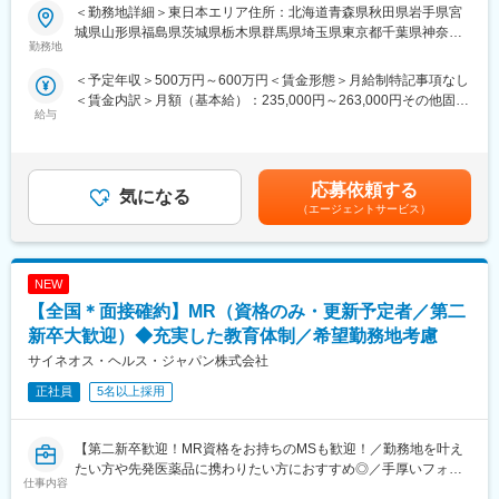
＜勤務地詳細＞東日本エリア住所：北海道青森県秋田県岩手県宮
・現場配属後も月1回以上の面談を設けており、成果を出すための
・入居時の引越し費用：会社負担（会社指定業者）
＜入社月について＞
城県山形県福島県茨城県栃木県群馬県埼玉県東京都千葉県神奈川
フォロー体制を整えております。
この求人は10月1日入社の求人となります
勤務地
県山梨県新潟県 長野県静岡県のいずれか予定受動喫煙対策：屋内
★入社同期がいるため、一緒に頑張れる環境です！専門性の高い
変更の範囲：会社の定める業務
※入社後は合同研修からスタート
全面禁煙変更の範囲：会社の定める事業所
営業職が目指せます。
＜予定年収＞500万円～600万円＜賃金形態＞月給制特記事項なし
入社月が決まっているため同期も多く安心してスタート可能
＜賃金内訳＞月額（基本給）：235,000円～263,000円その他固定
■魅力ポイント：
給与
手当/月：36,000円～43,000円＜月給＞271,000円～306,000円＜
＜MR（医薬情報担当者）とは＞
＜安定性＞
昇給有無＞有＜残業手当＞無＜給与補足＞■上記年収には、社宅
医師や薬剤師に対して薬の情報を伝え、「正しく使ってもらうた
・誰にとっても必要不可欠な医療業界は、景気の影響に左右され
(当社負担分)と日当が含まれます。■社用車貸与と共にガソリン代
めのサポート」をする仕事です
にくく、安定した売上を誇っています。
を全額支給 ■賞与年2回（昨年度実績4.2ヶ月）、報酬改定年1回■
具体的には、「どんな病気に効くか（効果）／安全性（副作用や
応募依頼する
・当社は、東証プライム上場以来、10期連続で増収中のクオール
気になる
全国勤務が可能な方は、50万円の一時金を支給(3ヶ月の試用期間
注意点）／品質に問題はないか」をわかりやすく伝えます
（エージェントサービス）
グループに属しており、主力事業を担っています。
後の翌月給与で支給)賃金はあくまでも目安の金額であり、選考を
また、現場で使われた際の声を聞き取り製薬会社へ届け、より良
通じて上下する可能性があります。月給(月額)は固定手当を含めた
い薬づくりにも貢献します
＜社会貢献度の高さ＞
表記です。
自分が関わった薬が患者様の治療につながり、感謝されるやりが
自身の売上・営業活動が患者さんのQOLの向上や病気から救うこ
NEW
いのある仕事です
とに繋がるため、やりがいをもって営業できます。
【全国＊面接確約】MR（資格のみ・更新予定者／第二
＼＼求人のポイント／／
新卒大歓迎）◆充実した教育体制／希望勤務地考慮
＜頑張りは適切に評価＞
◎未経験から医療業界へ｜大手製薬会社のプロジェクトで働ける
成果に応じた評価制度が整っており、頑張り次第で大幅な年収UP
サイネオス・ヘルス・ジャパン株式会社
◎3ヶ月研修＋OJTでゼロから育成｜専門性の高いキャリア形成
も目指せます。
◎年収500万円～＋社宅補助あり｜収入アップ可能
正社員
5名以上採用
◎異業種出身者（営業、接客、旅行・ホテル、介護、公務員、教
■福利厚生（転勤を伴う場合）：
員など）が活躍中
＜社宅制度（法人契約）＞
【第二新卒歓迎！MR資格をお持ちのMSも歓迎！／勤務地を叶え
・家賃：一部会社負担
■入社後の流れ
たい方や先発医薬品に携わりたい方におすすめ◎／手厚いフォロ
・住居契約初期経費：会社負担（上限設定あり）
仕事内容
▽約3ヶ月の研修（医療知識・業務理解）
ー体制・プロジェクトマネージャーとの連携強】
・入居時の引越し費用：会社負担（会社指定業者）