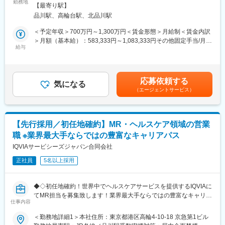
■業務概要：
勤務地
務地詳細2＞全国住所：全国 ※希望勤務地はアドバイザーにお伝
や知識を生かして、様々なサービスを提供し続けています。
【最寄り駅】
国内トップクラスの規模とプロジェクト受託実績を誇る当社の一
えください。 受動喫煙対策：屋内全面禁煙変更の範囲：会社の定
品川駅、高輪台駅、北品川駅
員となり、MSL（メディカル・サイエンス・リエゾン）として、
める事業所
変更の範囲：会社の定める業務
IQVIAのクライアントである医薬品メーカーにてご活躍いただきま
＜予定年収＞700万円～1,300万円＜賃金形態＞月給制＜賃金内訳
す。
＞月額（基本給）：583,333円～1,083,333円その他固定手当/月：
給与
35,000円＜月給＞618,333円～1,118,333円＜昇給有無＞有＜残業
■業務内容：
手当＞無＜給与補足＞【残業手当について】管理監督者の承認の
MSLは、 担当する疾患領域における最新の科学知識に基づき、社
上、研究会、顧客との会議等が発生する場合、別途残業手当支給
外医科学専門家と同じ科学者同士の立場で医学的・科学的情報の
する。【補足】プロジェクト稼働手当(35,000円)、外勤日当（1日
応募依頼する
交換並びに意見交換を通じて、アンメット・メディカル・ニーズ
気になる
1,500円／外勤3.5時間以上）■変動賞与制（6月・12月・3月）※平
（エージェントサービス）
（注：未だ満たされていない医療ニーズ、有効な治療方法がない
均実績6ヶ月分■インセンティブ：3月（対象者）賃金はあくまで
疾患に対する医療ニーズ）を収集し、育薬に貢献することが主な
も目安の金額であり、選考を通じて上下する可能性があります。
役割です。具体的には、担当製品に関連する疾患・治療の国内外
月給(月額)は固定手当を含めた表記です。
の最新情報を収集し、データの解釈や今後必要なデータ等につい
【先行採用／初任地確約】MR・ヘルスケア領域の営業
て医療者と議論を行い、インサイト（知見）を得て、より安全な
職 ※業界最大手ならではの豊富なキャリアパス
薬剤の使い方の検討や、より使いやすい薬剤への改善に活かしま
す。これにより、治療の効率が上がったり、適応症（対象となる
IQVIAサービシーズジャパン合同会社
疾病）が増えたり、次の新薬開発のヒントを得ることで、薬剤価
正社員
5名以上採用
値の最大化を実現させることが主な業務です。そのほか、医療者
からのリクエストに基づいた質疑対応や、臨床研究の相談窓口と
しての役割もあります。
◆◇初任地確約！世界中でヘルスケアサービスを提供するIQVIAに
てMR担当を募集致します！業界最大手ならではの豊富なキャリア
■研修体制：
仕事内容
パスがございます◆◇
「IQVIA-Campus」という独自の教育システムでは、同社の豊富
＜勤務地詳細1＞本社住所：東京都港区高輪4-10-18 京急第1ビル
な実績やデータ、ネットワークをもとにヘルスケアの基礎から、
■具体的な業務詳細