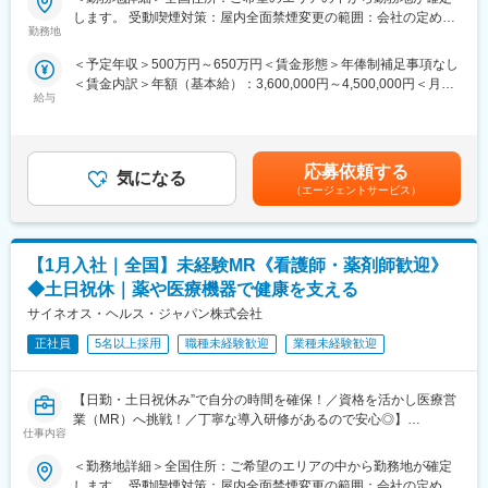
内でキャリアチェンジして活躍している社員も多数います。
「誰かのためになる仕事がしたい」「社会貢献につながる仕事を
します。 受動喫煙対策：屋内全面禁煙変更の範囲：会社の定める
したい」という想いがあればOK！当社には、臨床経験を活かして
【キャリアパス】
勤務地
事業所
変更の範囲：会社の定める業務
医療営業にチャレンジし活躍しているメンバーが多数在籍してい
入社後は希望や経験に応じたプロジェクトに配属します。メーカ
＜予定年収＞500万円～650万円＜賃金形態＞年俸制補足事項なし
ます。
ーからオファーを受けた場合、メーカーに転籍することも可能で
＜賃金内訳＞年額（基本給）：3,600,000円～4,500,000円＜月額
これまでの経験を活かして新たなフィールドで活躍したい方を歓
す。オファーや延長依頼があったとしても、別のプロジェクトに
給与
＞300,000円～375,000円（12分割）＜昇給有無＞有＜残業手当＞
迎いたします。
チャレンジしたい場合は断ることもできます。また、定期的な面
有＜給与補足＞同社は年俸制になります。別途以下のような手当
談を通じて、その時々に応じたプロジェクトを提示するなどフレ
があります。・プロジェクト賞与：会社及び個人業績により変
《おススメポイント》
キシブルにキャリアが形成できます。その他、本社部門（マネー
動・四半期一時金：10万円（四半期に1回、10万円程度支給）※た
■夜勤なし！日勤・土日祝休みで働き方改善・ワークライフバラン
ジャー、研修部門など）への道もあります。
応募依頼する
気になる
だし支給条件有。他、永続勤務報奨金（3年勤務5万円支給、5年
スの両立が叶う！
（エージェントサービス）
勤務10万円…）ございます。賃金はあくまでも目安の金額であ
■明確な評価制度あり！自身の成果や頑張りが客観的に評価され、
【業務内容】
り、選考を通じて上下する可能性があります。月給(月額)は固定手
年収に反映されます。また、在籍年数が増えると永年勤続報奨金
大手製薬会社などを中心としたクライアントのプロジェクトへの
当を含めた表記です。
や四半期一時金などの手当もアップします。つまり、やりがいや
配属です。担当エリアの医療機関（開業医、病院）を訪問して、
【1月入社｜全国】未経験MR《看護師・薬剤師歓迎》
努力がきちんと報われる報酬制度になっています。
医師、薬剤師に課題解決するための医薬品情報を提供、副作用情
報の収集を行っていただきます。
◆土日祝休｜薬や医療機器で健康を支える
《丁寧な研修・支援体制で成長を応援！》
サイネオス・ヘルス・ジャパン株式会社
入社後は2カ月間の研修制度がありますので、未経験の方も安心し
《具体的には...》
てご応募ください！同期社員と一緒に集中的に研修を行い、その
正社員
5名以上採用
職種未経験歓迎
業種未経験歓迎
■新薬のプロモーション
後配属先に応じた製品研修を行います。
■長期収載品の市場拡大
※配属は入社後に確定する予定です。
■ジェネリック医薬品のプロモーション
【日勤・土日祝休み”で自分の時間を確保！／資格を活かし医療営
また、配属後も一人ひとりの知識とスキルレベルを上げるために
※プロジェクトの状況によっては、選考保留（ご紹介できるプロジ
業（MR）へ挑戦！／丁寧な導入研修があるので安心◎】
様々な研修をご用意しています。
ェクトが出るまで保留）となる場合もございますのであらかじめ
仕事内容
ご認識の程よろしくお願いします※
《資格と想いがあれば活躍できる！》
《あなたの想いを実現する豊富なキャリアプランとサポート体
＜勤務地詳細＞全国住所：ご希望のエリアの中から勤務地が確定
「誰かのためになる仕事がしたい」「社会貢献につながる仕事を
制！》
変更の範囲：会社の定める業務
します。 受動喫煙対策：屋内全面禁煙変更の範囲：会社の定める