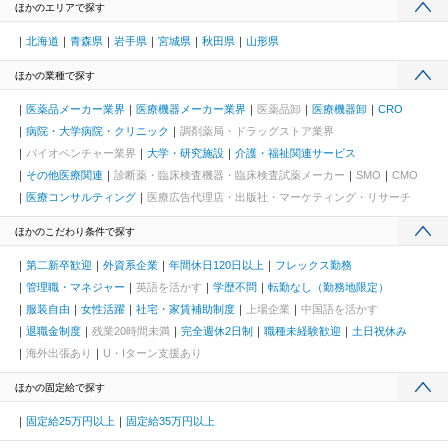
ほかのエリアで探す
北海道
青森県
岩手県
宮城県
秋田県
山形県
ほかの業種で探す
医薬品メーカー業界
医療機器メーカー業界
医薬品卸
医療機器卸
CRO
病院・大学病院・クリニック
調剤薬局・ドラッグストア業界
バイオベンチャー業界
大学・研究施設
介護・福祉関連サービス
その他医療関連
診断薬・臨床検査機器・臨床検査試薬メーカー
SMO
CMO
医療コンサルティング
医療広告代理店・出版社・マーケティング・リサーチ
ほかのこだわり条件で探す
第二新卒歓迎
外資系企業
年間休日120日以上
フレックス勤務
管理職・マネジャー
英語を活かす
学歴不問
転勤なし（勤務地限定）
服装自由
女性活躍
社宅・家賃補助制度
上場企業
中国語を活かす
退職金制度
残業20時間未満
完全週休2日制
職種未経験歓迎
土日祝休み
海外出張あり
U・Iターン支援あり
ほかの固定給で探す
固定給25万円以上
固定給35万円以上