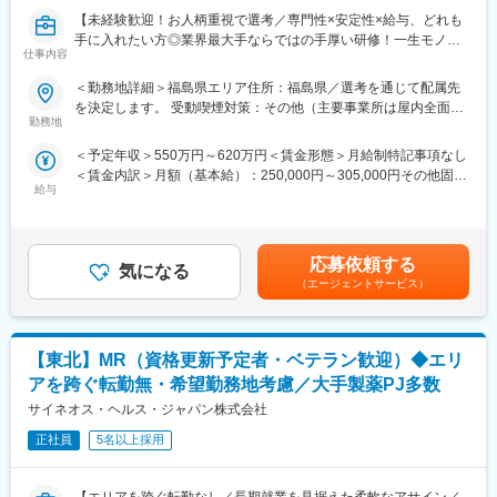
初任地希望だけでなく、エリアを跨いでの転勤はないため、転勤
【未経験歓迎！お人柄重視で選考／専門性×安定性×給与、どれも
負担が軽減できます。2ndプロジェクト以降も希望や適性に応じ
手に入れたい方◎業界最大手ならではの手厚い研修！一生モノの
仕事内容
て、アサインを検討します。
スキルを磨く／マーケ・コンサル・管理部門など将来のキャリア
パス豊富】
＜勤務地詳細＞福島県エリア住所：福島県／選考を通じて配属先
■キャリアの選択肢を広げる働き方：
を決定します。 受動喫煙対策：その他（主要事業所は屋内全面禁
スペシャリティ領域への挑戦、新薬PJなど市場価値を高める機
＼そもそも「IQVIA」とは？／
勤務地
煙）変更の範囲：会社の定める事業所
会、自身の強みを活かしたPJ相談などが可能です。定期的な面談
IQVIAはヘルスケア業界で活躍する企業様を様々な側面から支援す
＜予定年収＞550万円～620万円＜賃金形態＞月給制特記事項なし
を通じて、その時々に応じたプロジェクトを提示するなどフレキ
る「CSO」という業界で世界最大手の企業です。今回はIQVIAの
＜賃金内訳＞月額（基本給）：250,000円～305,000円その他固定
シブルにキャリアが形成できます。その他、本社部門（マネージ
正社員として、クライアントである医療機器メーカーの名刺を持
給与
手当/月：35,000円＜月給＞285,000円～340,000円＜昇給有無＞
ャー、研修部門など）への道もあります。
って営業活動を行っていただきます。人々の命を守る商材に携わ
有＜残業手当＞無＜給与補足＞【残業手当について】管理監督者
るため、社会貢献性と安定性を兼ね備えたお仕事です。
の承認の上、研究会、顧客との会議等が発生する場合、別途残業
■明確な評価制度：
手当支給する。【補足】プロジェクト稼働手当(35,000円)、外勤
自身の成果や頑張りが客観的に評価され、年収に反映されます。
■具体的な業務内容：
応募依頼する
気になる
日当（1日1,500円／外勤3.5時間以上）■変動賞与制（6月・12
また、在籍年数が増えると永年勤続報奨金や四半期一時金などの
IQVIAにご入社後、新人研修を経たのちに、平均して2～3年単位
（エージェントサービス）
月・3月）※平均実績6ヶ月分■インセンティブ：3月（対象者）賃
手当もアップします。つまり、やりがいや努力がきちんと報われ
で実施される医療機器営業のプロジェクトに配属させていただき
金はあくまでも目安の金額であり、選考を通じて上下する可能性
る報酬制度になっています。
ます。
があります。月給(月額)は固定手当を含めた表記です。
医療機器の営業担当者として、クライアントである医療機器メー
【サポート体制】
【東北】MR（資格更新予定者・ベテラン歓迎）◆エリ
カーの名刺を携えて基幹病院などの医師や看護師など医療従事者
配属後は担当マネージャーが丁寧に支援します。日々の仕事の悩
の方々との面談を通して、製品に関わる情報提供や扱い方のレク
アを跨ぐ転勤無・希望勤務地考慮／大手製薬PJ多数
みや、キャリア形成の相談等、伴走者として活躍をサポートしま
チャーなどの営業活動を行っていただきます。
サイネオス・ヘルス・ジャパン株式会社
す。また知識・スキルレベルを上げるために様々な研修をご用意
※今回のプロジェクトについての詳細は面接の場でご説明させてい
しています。
ただきます。
正社員
5名以上採用
変更の範囲：会社の定める業務
■将来的なキャリア：