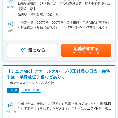
＜募集概要＞
勤務地最寄駅：JR各線／品川駅受動喫煙対策：屋内全面禁煙＜勤
わせて行う、MR認定試験に100％を担保する対策講座がありま
総合ヘルスケアカンパニーである同社にて、MR経験者を対象に
勤務地
務地詳細2＞全国住所：全国 ※希望勤務地はアドバイザーにお伝
す。
【最寄り駅】
1DAY選考会を実施いたします！将来的にはMR経験者が活躍する
えください。 受動喫煙対策：屋内全面禁煙変更の範囲：会社の定
・現場配属後も月1回以上の面談を設けており、成果を出すための
品川駅、高輪台駅、北品川駅
さまざまなキャリアパスのご用意がございます！ご興味をお持ち
める事業所
フォロー体制を整えております。
の方は応募前にカジュアル面談等も可能でございますので、是非
＜予定年収＞650万円～900万円＜賃金形態＞月給制補足事項無し
★入社同期がいるため、一緒に頑張れる環境です！専門性の高い
お気軽にご応募くださいませ！
＜賃金内訳＞月額（基本給）：300,000円～500,000円＜月給＞
営業職が目指せます。
給与
300,000円～500,000円＜昇給有無＞有＜残業手当＞無＜給与補足
<実施日時>
＞【残業手当について】管理監督者の承認の上、研究会、顧客と
■魅力ポイント：
7月25日(土) （1）9:30～（2）11:00～（3）13:00～（4）14:30
の会議等が発生する場合、別途残業手当支給する。【補足】プロ
＜安定性＞
～の4枠にて実施
ジェクト稼働手当(35,000円)、外勤日当（1日1,500円／外勤3.5時
・誰にとっても必要不可欠な医療業界は、景気の影響に左右され
応募依頼する
気になる
間以上）■変動賞与制（6月・12月・3月）※平均実績6ヶ月分■イン
にくく、安定した売上を誇っています。
（エージェントサービス）
<応募対象>
センティブ：3月（対象者）賃金はあくまでも目安の金額であり、
・当社は、東証プライム上場以来、10期連続で増収中のクオール
9月1日～10月1日の間にご入社が可能な方
選考を通じて上下する可能性があります。月給(月額)は固定手当を
グループに属しており、主力事業を担っています。
含めた表記です。
＼IQVIAでMRとして働く魅力／
＜頑張りは適切に評価＞
【シニアMR】クオールグループ◇正社員◇日当・住宅
（１）充実の待遇：同業他社の中でも平均給与の高さや非課税の
成果に応じた評価制度が整っており、頑張り次第で大幅な年収UP
手当・単身赴任手当などあり◇
日当の支給の他、退職金や団体保険制度、単身赴任手当や月1回の
も目指せます。
帰省交通費の支給など福利厚生が充実しており、長期就業される
アポプラスステーション株式会社
社員が多いのも特徴です。
■福利厚生（転勤を伴う場合）：
正社員
5名以上採用
（２）豊富なキャリアップの機会があります： MRとして専門性
＜社宅制度（法人契約）＞
を磨き、管理職を目指していただく方も多くございますし、社内
・家賃：一部会社負担
公募制度も充実しておりますので、IQVIAが展開している他の事業
・住居契約初期経費：会社負担（上限設定あり）
アポプラスの社員として契約した製薬企業のプロジェクト担当MR
部への異動も可能です。
・入居時の引越し費用：会社負担（会社指定業者）
として業務に従事していただきます。こちらはシニアMR向け求人
※病院の経営コンサル、医薬品メーカーのマーケティング支援、人
仕事内容
です。
事担当者などの管理部門など