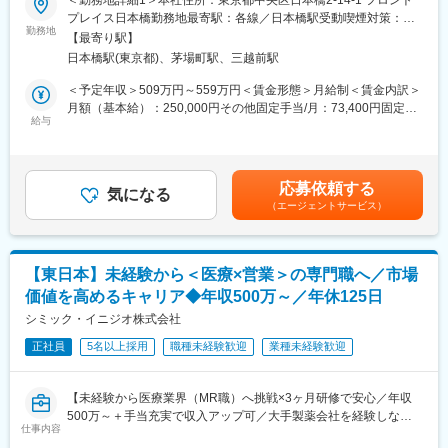
＜勤務地詳細1＞本社住所：東京都中央区日本橋2-14-1 フロント
・医療を通じて社会に貢献したい
す。
プレイス日本橋勤務地最寄駅：各線／日本橋駅受動喫煙対策：敷
・仕事を通じて学びを深め自己の成長を実感したい
・現場配属後も月1回以上の面談を設けており、成果を出すための
勤務地
地内喫煙可能場所あり＜勤務地詳細2＞北海道・東北エリア住所：
【最寄り駅】
・専門職として知識、技能を身に付けたい
フォロー体制を整えております。
希望を考慮し、北海道 青森県 秋田県 岩手県 山形県 宮城県 福島県
日本橋駅(東京都)、茅場町駅、三越前駅
・内資系の安定企業で働きたい
★入社同期がいるため、一緒に頑張れる環境です！専門性の高い
のいずれかに配属致します。 受動喫煙対策：敷地内全面禁煙変更
という方にはおススメです！
営業職が目指せます。
の範囲：会社の定める事業所
＜予定年収＞509万円～559万円＜賃金形態＞月給制＜賃金内訳＞
＜2人に1人は未経験入社、75%は異業種からの転職者です＞
月額（基本給）：250,000円その他固定手当/月：73,400円固定残
■魅力ポイント：
給与
業手当/月：101,200円（固定残業時間40時間0分/月）超過した時
■職務内容：
＜安定性＞
間外労働の残業手当は追加支給＜月給＞424,600円（一律手当を
MR（医薬情報担当者）として、ドクターや医薬品卸へ訪問、医薬
・誰にとっても必要不可欠な医療業界は、景気の影響に左右され
含む）＜昇給有無＞有＜残業手当＞有＜給与補足＞※能力・前給な
品に関する情報提供を行います。
にくく、安定した売上を誇っています。
どを考慮し、規定により決定します。※年収の他に別途日当（月額
応募依頼する
・当社は、東証プライム上場以来、10期連続で増収中のクオール
気になる
3～4万円）・諸手当有昇給：年1回★頑張りに応じて年収UP★赴
（エージェントサービス）
＜MRとは＞
グループに属しており、主力事業を担っています。
任先の評価次第で大幅に年収をUPできます。（年2回業績給改
医薬品販売に際し、医師への医薬品の効果、効能、副作用を情報
定）賃金はあくまでも目安の金額であり、選考を通じて上下する
提供がミッションです。
＜社会貢献度の高さ＞
可能性があります。月給(月額)は固定手当を含めた表記です。
医薬品は「どの成分に、どのような効果があって、誰に使うと良
自身の売上・営業活動が患者さんのQOLの向上や病気から救うこ
【東日本】未経験から＜医療×営業＞の専門職へ／市場
いのか」などの情報が付加されて、初めて効果的に使うことがで
とに繋がるため、やりがいをもって営業できます。
価値を高めるキャリア◆年収500万～／年休125日
きます。医師への適切な医薬品情報の提供を通じて、患者さんの
治療、地域医療課題に貢献することができます。
シミック・イニジオ株式会社
＜頑張りは適切に評価＞
成果に応じた評価制度が整っており、頑張り次第で大幅な年収UP
正社員
5名以上採用
職種未経験歓迎
業種未経験歓迎
■安心の研修体制：
も目指せます。
・入社から3か月間：座学研修（導入教育）のみ
└医薬品や医療業界、営業方法についての知識を身につけます。
■福利厚生（転勤を伴う場合）：
【未経験から医療業界（MR職）へ挑戦×3ヶ月研修で安心／年収
・導入教育終了後は、Web講義、e-Learning、集合研修を組み合
＜社宅制度（法人契約）＞
500万～＋手当充実で収入アップ可／大手製薬会社を経験しなが
わせて行う、MR認定試験に100％を担保する対策講座がありま
・家賃：一部会社負担
仕事内容
ら成長／異業種出身者が活躍】
す。
・住居契約初期経費：会社負担（上限設定あり）