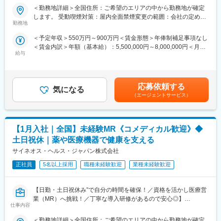
▽現場配属（4ヶ月目～）※マネージャーなど周囲のサポートを受
＜勤務地詳細＞全国住所：ご希望のエリアの中から勤務地が確定
けながら実務習得
【はじめに】
変更の範囲：会社の定める業務
します。 受動喫煙対策：屋内全面禁煙変更の範囲：会社の定める
▽キャリア形成（MR経験者スペシャリスト・管理職や本社管理職
MR資格をお持ちの方（MRの実務未経験OK）をお待ちしておりま
勤務地
事業所
へのキャリアアップ＆キャリアチェンジの可能性アリ）
す。CSOの中でも特に手厚いサポート体制の中で、若手や経験が
＜予定年収＞550万円～900万円＜賃金形態＞年俸制補足事項なし
浅い方もMRとしてスキルが身に着く環境です。外資製薬メーカー
＜賃金内訳＞年額（基本給）：5,500,000円～8,000,000円＜月額
■充実した研修制度
やバイオベンチャーとの繋がりが強く最先端の医薬品に携われる
給与
＞458,333円～666,666円（12分割）＜昇給有無＞有＜残業手当＞
・入社後3ヶ月は研修に専念（基礎から習得）
チャンスがあります。
無＜給与補足＞同社は年俸制になります。別途以下のような手当
・全員未経験入社！同期とスタートできる環境
があります。■四半期一時金：10万円（四半期に1回、10万円程度
・配属後もマネージャーや先輩MRが成長をサポート
【魅力ポイント】
支給）※ただし支給条件があります賃金はあくまでも目安の金額で
■充実したサポート体制：
応募依頼する
気になる
あり、選考を通じて上下する可能性があります。月給(月額)は固定
■手厚い福利厚生
配属後は担当マネージャーが丁寧に支援します。日々の仕事の悩
（エージェントサービス）
手当を含めた表記です。
・外勤手当（1日1,500円）
みや、キャリア形成の相談等、伴走者として活躍をサポートしま
・社宅制度（家賃60％会社負担）※条件あり
す。また知識・スキルレベルを上げるために様々な研修をご用意
・転勤時の引越し費用負担
しています。
・単身赴任手当／帰省補助
【1月入社｜全国】未経験MR《コメディカル歓迎》◆
■エリアを跨ぐ転勤なし：
土日祝休｜薬や医療機器で健康を支える
■当社の特徴
初任地希望だけでなく、エリアを跨いでの転勤はございません。
サイネオス・ヘルス・ジャパン株式会社
研修終了後は各製薬メーカーのプロジェクトに配属される『コン
2ndプロジェクト以降も希望や適性に応じて、アサインを検討い
クラクトMR』。配属期間は平均2～3年程。
たします。
正社員
5名以上採用
職種未経験歓迎
業種未経験歓迎
新薬案件を中心にプロジェクトが豊富にあり、成長機会が広がり
ます。
■明確な評価制度：
【日勤・土日祝休み”で自分の時間を確保！／資格を活かし医療営
自身の成果や頑張りが客観的に評価され、年収に反映されます。
■豊富なキャリアパス
業（MR）へ挑戦！／丁寧な導入研修があるので安心◎】
また、在籍年数が増えると永年勤続報奨金や四半期一時金などの
仕事内容
がんや希少疾患の医薬品担当など専門性を深めるキャリアや、マ
手当もアップします。つまり、やりがいや努力がきちんと報われ
ネジメント・人材育成など多様なキャリアパスが可能。実際に社
《資格と想いがあれば活躍できる！》
る報酬制度になっています。
＜勤務地詳細＞全国住所：ご希望のエリアの中から勤務地が確定