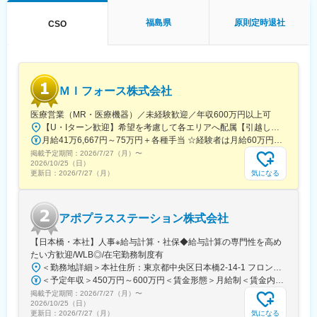
す。
福島県
原則定時退社
CSO
（２）充実の待遇：同業他社の中でも平均給与の高さや非課税の
日当の支給の他、退職金や団体保険制度、単身赴任手当や月1回の
帰省交通費の支給など福利厚生が充実しており、長期就業される
社員が多いのも特徴です。ご年収に関しては現年収を最大限考慮
させていただきます。（オファー年収：正社員採用の場合750～
ＭＩフォース株式会社
900万円前後 ※ご経験等によって前後する可能性がございます）
医療営業（MR・医療機器）／未経験歓迎／年収600万円以上可
（３）勤務地考慮：当社の選考時には、希望エリアの都道府県を5
【U・Iターン歓迎】希望を考慮して各エリアへ配属【引越し代は会社全額負担】■本社 東京都中央区築地1-13-1 銀座松竹スクエア9F■勤務エリア：（1）北海道：北海道（2）東北：青森・秋田・岩手・山形・宮城・福島（3）関東：東京・神奈川・千葉・埼玉・茨城・栃木・群馬（4）甲信越：新潟・長野・山梨（5）東海：愛知・岐阜・三重・静岡（6）北陸：富山・石川・福井（7）近畿：大阪・京都・滋賀・奈良・和歌山・兵庫（8）中国：岡山・広島・山口・島根・鳥取（9）四国：香川・徳島・高知・愛媛（10）九州：福岡・大分・宮崎・鹿児島・熊本・佐賀・長崎・沖縄※勤務地限定～全国転勤（規定あり）の選択可能※配属エリアは希望を考慮して決定いたします。希望範囲外への転勤はありません。※変更の範囲：会社の定める事業所（リモートワーク含む）
つ順位づけて選んでいただきます。約8割の方が5位以内のエリア
月給41万6,667円～75万円＋各種手当 ☆経験者は月給60万円以上！・・・・・・■未経験者：月給41万6,667円～＋各種手当※上記には固定残業代（7万9,114円～／30時間分）を含みます。※超過分は別途全額支給いたします。◎手当を含めれば初年度から年収600万円以上も可能！・・・・・・■経験者：月給60万円～75万円＋各種手当※上記には固定残業代（11万760円～／30時間分）を含みます。※超過分は別途全額支給いたします。＜年収例＞◎初年度年収は700万円以上！◎最大年収900万円以上も目指せる♪・・・・・・＼社員の年収例／ 800万円／36歳（入社3年） 860万円／42歳（入社4年） 920万円／45歳（入社6年） ※諸手当含む
で働いていただいており、腰を据えて勤務できる環境です。1stPJ
掲載予定期間：
2026/7/27（月）
〜
以降の転勤頻度に関しては人それぞれではありますが、中には同
2026/10/25（日）
気になる
更新日：
2026/7/27（月）
じエリアで5年以上勤務している社員の例もございます。
変更の範囲：会社の定める業務
アポプラスステーション株式会社
【日本橋・本社】人事※給与計算・社保◆給与計算の専門性を高め
たい方歓迎/WLB◎/在宅勤務制度有
＜勤務地詳細＞本社住所：東京都中央区日本橋2-14-1 フロントプレイス日本橋勤務地最寄駅：各線／日本橋駅受動喫煙対策：敷地内喫煙可能場所あり変更の範囲：会社の定める事業所
＜予定年収＞450万円～600万円＜賃金形態＞月給制＜賃金内訳＞月額（基本給）：243,000円～330,300円固定残業手当/月：57,000円～77,700円（固定残業時間30時間0分/月）超過した時間外労働の残業手当は追加支給＜月給＞300,000円～408,000円（一律手当を含む）＜昇給有無＞有＜残業手当＞有＜給与補足＞※上記金額にスキル・ご経験に応じて加算する可能性がございます※給与詳細は、経験・スキルを考慮した上で決定。■昇給：年1回（4月）賃金はあくまでも目安の金額であり、選考を通じて上下する可能性があります。月給(月額)は固定手当を含めた表記です。
掲載予定期間：
2026/7/27（月）
〜
2026/10/25（日）
気になる
更新日：
2026/7/27（月）