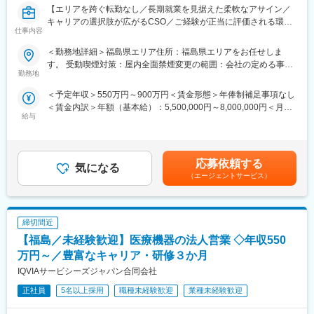
【エリアを跨ぐ転勤なし／長期就業を見据えた柔軟なアサイン／
公募制度も充実しておりますので、IQVIAが展開している他の事業
キャリアの選択肢が広がるCSO／ご経験が正当に評価される環
部への異動も可能です。
仕事内容
境】
※病院の経営コンサル、医薬品メーカーのマーケティング支援、人
事担当者などの管理部門など
＜勤務地詳細＞福島県エリア住所：福島県エリアをお任せしま
【はじめに】
（３）手厚い研修体制でスキルアップができます：製品研修、ス
す。 受動喫煙対策：屋内全面禁煙変更の範囲：会社の定める事業
今回はMRを募集します。MR資格更新予定の方・ベテランの方も
キル研修、学術研修と、国内最大手だからこそ仕事に必要な知識
勤務地
所（リモートワーク含む）
歓迎です。勤務地はご本人様の希望を鑑み決定いたします。20代
やスキルをしっかりと身に付けられる研修制度があります。MRと
＜予定年収＞550万円～900万円＜賃金形態＞年俸制補足事項なし
～50代まで幅広く活躍しており、長期就業も叶う環境です。
してのスキルのみならず、データ分析、マーケティングなど多角
＜賃金内訳＞年額（基本給）：5,500,000円～8,000,000円＜月額
的にヘルスケアのプロフェッショナル人材を育成する研修制度を
給与
＞458,333円～666,666円（12分割）＜昇給有無＞有＜残業手当＞
【業務内容】
整備しています。
無＜給与補足＞同社は年俸制になります。別途以下のような手当
大手製薬会社などを中心としたクライアントのプロジェクトへの
があります。・四半期一時金：10万円（四半期に1回、10万円程
配属です。担当エリアの医療機関（開業医、病院）を訪問して、
【IQVIAサービシーズジャパンについて】
度支給）※ただし支給条件有。賃金はあくまでも目安の金額であ
医師、薬剤師に課題解決するための医薬品情報を提供、副作用情
・世界100以上の国と地域／8万人の社員が、医薬品の臨床開発～
応募依頼する
気になる
り、選考を通じて上下する可能性があります。月給(月額)は固定手
報を収集を行っていただきます。
プロモーションに携わり、市場を流通するほぼすべての医薬品に
（エージェントサービス）
当を含めた表記です。
関与しています
《具体的には...》
・日本においても業界トップシェアを誇り、常時100以上のPJが
■新薬のプロモーション
稼働しています
締切間近
■長期収載品の市場拡大
■ジェネリック医薬品のプロモーション
【福島／未経験歓迎】医療機器の法人営業 ◇年収550
※プロジェクトの状況によっては、選考保留（ご紹介できるプロジ
変更の範囲：会社の定める業務
万円～／豊富なキャリア・研修３か月
ェクトが出るまで保留）となる場合もございますのであらかじめ
IQVIAサービシーズジャパン合同会社
ご認識の程よろしくお願いします※
正社員
5名以上採用
職種未経験歓迎
業種未経験歓迎
【魅力ポイント】
■エリアを跨ぐ転勤なし：