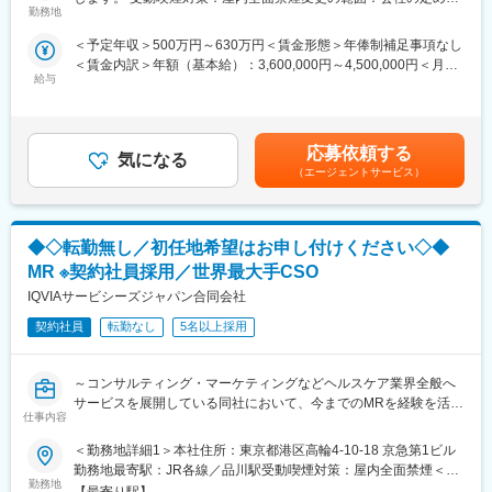
したい」という想いがあればOK！当社には、臨床経験を活かして
志向性やその時の環境に応じてや「１つの領域で専門性を高め
勤務地
事業所
医療営業にチャレンジし活躍しているメンバーが多数在籍してい
る」「幅広い疾患をカバーできるオールラウンダーになる」「本
＜予定年収＞500万円～630万円＜賃金形態＞年俸制補足事項なし
ます。
社部門（マネージャー、研修部門など）へのキャリアチェンジ」
＜賃金内訳＞年額（基本給）：3,600,000円～4,500,000円＜月額
これまでの経験を活かして新たなフィールドで活躍したい方を歓
など幅広いキャリアプランがあります。また、弊社のマネージャ
給与
＞300,000円～375,000円（12分割）＜昇給有無＞有＜残業手当＞
迎いたします。
ーのほとんどは、MRからキャリアをチェンジしているメンバーで
有＜給与補足＞同社は年俸制になります。別途以下のような手当
す。担当マネージャーが定期的に面談を行い、分からないことや
があります。■プロジェクト賞与：会社及び個人業績により変動■
《おススメポイント》
将来のキャリアに関してサポートをしていきます。
四半期一時金：10万円（四半期に1回、10万円程度支給）※ただし
■夜勤なし！日勤・土日祝休みで働き方改善・ワークライフバラン
応募依頼する
気になる
支給条件有。他、永続勤務報奨金（3年勤務5万円支給、5年勤務
スの両立が叶う！
《職種に関して》
（エージェントサービス）
10万円…）ございます。賃金はあくまでも目安の金額であり、選
■明確な評価制度あり！自身の成果や頑張りが客観的に評価され、
■MRとは主に医師や薬剤師等へ、担当製品の情報提供を行いま
考を通じて上下する可能性があります。月給(月額)は固定手当を含
年収に反映されます。また、在籍年数が増えると永年勤続報奨金
す。担当施設の患者様に応じた情報提供や、担当製品の処方後の
めた表記です。
や四半期一時金などの手当もアップします。つまり、やりがいや
情報収集を行います。
◆◇転勤無し／初任地希望はお申し付けください◇◆
努力がきちんと報われる報酬制度になっています。
変更の範囲：会社の定める業務
MR ※契約社員採用／世界最大手CSO
《丁寧な研修・支援体制で成長を応援！》
IQVIAサービシーズジャパン合同会社
入社後は2カ月間の研修制度がありますので、未経験の方も安心し
てご応募ください！同期社員と一緒に集中的に研修を行い、その
契約社員
転勤なし
5名以上採用
後配属先に応じた製品研修を行います。
※配属は入社後に確定する予定です。
～コンサルティング・マーケティングなどヘルスケア業界全般へ
また、配属後も一人ひとりの知識とスキルレベルを上げるために
サービスを展開している同社において、今までのMRを経験を活か
様々な研修をご用意しています。
仕事内容
し活躍することが可能です～
《あなたの想いを実現する豊富なキャリアプランとサポート体
＜勤務地詳細1＞本社住所：東京都港区高輪4-10-18 京急第1ビル
■具体的な業務詳細：これまでのMRとしての実績、経験をもと
制！》
勤務地最寄駅：JR各線／品川駅受動喫煙対策：屋内全面禁煙＜勤
に、同社のコントラクトMRとしてクライアントのビジネスに貢献
志向性やその時の環境に応じてや「１つの領域で専門性を高め
勤務地
務地詳細2＞全国住所：全国 ※希望勤務地はアドバイザーにお伝