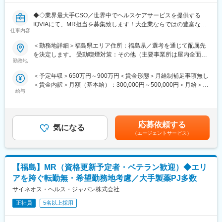
◆◇業界最大手CSO／世界中でヘルスケアサービスを提供する
IQVIAにて、MR担当を募集致します！大企業ならではの豊富なキ
仕事内容
ャリアパスがございます◆◇
＜勤務地詳細＞福島県エリア住所：福島県／選考を通じて配属先
【具体的な業務詳細】
を決定します。 受動喫煙対策：その他（主要事業所は屋内全面禁
国内トップクラスのプロジェクト受託実績を誇る当社の一員とし
勤務地
煙）変更の範囲：会社の定める事業所
て、医薬品PJなどを中心にクライアントビジネス拡大に貢献して
＜予定年収＞650万円～900万円＜賃金形態＞月給制補足事項無し
いただきます。
＜賃金内訳＞月額（基本給）：300,000円～500,000円＜月給＞
・担当エリアの訪問医療施設のターゲティング、担当医療施設へ
給与
300,000円～500,000円＜昇給有無＞有＜残業手当＞無＜給与補足
の訪問計画作成、担当医療施設への訪問、医療従事者とのリレー
＞【残業手当について】管理監督者の承認の上、研究会、顧客と
ション構築
の会議等が発生する場合、別途残業手当支給する。【補足】プロ
・卸への訪問、同行、卸 MSとのリレーション構築
ジェクト稼働手当(35,000円)、外勤日当（1日1,500円／外勤3.5時
・医療従事者向けの説明会の企画・実施、医師同士のコミュニケ
応募依頼する
気になる
間以上）■変動賞与制（6月・12月・3月）※平均実績6ヶ月分■イン
ーション推進のための研究会・勉強会の立ち上げ、講演会の企
（エージェントサービス）
センティブ：3月（対象者）賃金はあくまでも目安の金額であり、
画・運営 等
選考を通じて上下する可能性があります。月給(月額)は固定手当を
※勤務地については、選考内で希望を伺ったうえで決定します。
含めた表記です。
【福島】MR（資格更新予定者・ベテラン歓迎）◆エリ
＼IQVIAでMRとして働く魅力／
（１）充実の待遇：同業他社の中でも平均給与の高さや非課税の
アを跨ぐ転勤無・希望勤務地考慮／大手製薬PJ多数
日当の支給の他、退職金や団体保険制度、単身赴任手当や月1回の
サイネオス・ヘルス・ジャパン株式会社
帰省交通費の支給など福利厚生が充実しており、長期就業される
社員が多いのも特徴です。
正社員
5名以上採用
（２）豊富なキャリアップの機会があります： MRとして専門性
を磨き、管理職を目指していただく方も多くございますし、社内