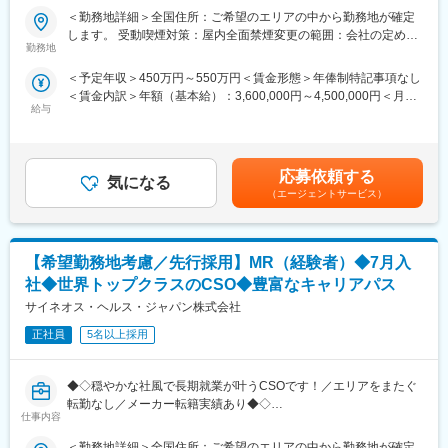
■業務内容
・日本においても業界トップシェアを誇り、常時100以上のPJが
＜勤務地詳細＞全国住所：ご希望のエリアの中から勤務地が確定
医療機器の営業担当者として、基幹病院などの医師や看護師など
稼働しています
します。 受動喫煙対策：屋内全面禁煙変更の範囲：会社の定める
医療従事者の方々と面談を行い、製品に関わる手技や情報提供な
勤務地
事業所
どの営業活動を行います。
■当社の魅力
＜予定年収＞450万円～550万円＜賃金形態＞年俸制特記事項なし
・身につくスキル
・研修体制：製品研修、スキル研修、学術研修と、国内最大手だ
＜賃金内訳＞年額（基本給）：3,600,000円～4,500,000円＜月額
専門家へ提案・交渉する力を磨けます。単に説明する力だけでな
からこそ仕事に必要な知識やスキルをしっかりと身に付けられる
給与
＞300,000円～375,000円（12分割）＜昇給有無＞有＜残業手当＞
く、相手のニーズを引き出し、競合との優位性を示してクロージ
研修制度があります。MRとしてのスキルのみならず、データ分
無＜給与補足＞・3ヶ月に1度、四半期一時金あり(入社1年目は10
ングするスキルが身につきます。
析、マーケティングなど多角的にヘルスケアのプロフェッショナ
万円／回)・月額給与の6%相当額を確定拠出年金（401K）の掛金
※詳細はプロジェクトにより異なります。
ル人材を育成する研修制度を整備しています。
として、同社が拠出します賃金はあくまでも目安の金額であり、
応募依頼する
・充実の待遇：同業他社の中でも平均給与の高さや日当の支給の
気になる
選考を通じて上下する可能性があります。月給(月額)は固定手当を
■キャリアパス：
（エージェントサービス）
他、退職金や団体保険制度など福利厚生が充実しています。長期
含めた表記です。
志向性や身につけたいスキルに応じて様々なキャリアパスがあり
就業が可能です。
ます。
・豊富なキャリアップ・スキルアップの機会：ヘルスケア業界を
・1つの領域（心臓外科や整形外科など）を極める
取り巻く環境変化に対し、当社はグローバルで培った様々なデー
【希望勤務地考慮／先行採用】MR（経験者）◆7月入
・複数のプロジェクトに参画して経験を広げる
タベース、ネットワークで多様なニーズにこたえるサービス展開
・本社スタッフ（プロジェクトマネージャー、採用、研修担当）
社◆世界トップクラスのCSO◆豊富なキャリアパス
をしています。MRの現在のあり方だけでなく、プラスαの付加価
にキャリアチェンジ
値が必要と捉え、従業員のキャリア開発、豊富なプロジェクトの
サイネオス・ヘルス・ジャパン株式会社
など、様々な可能性を探ることができるのが大きな魅力です。
配属機会などが用意されています。
正社員
5名以上採用
■働く魅力
変更の範囲：会社の定める業務
・同社の社員でいながら、様々なメーカーで経験を積むことが可
◆◇穏やかな社風で長期就業が叶うCSOです！／エリアをまたぐ
能です！配属先メーカーからオファーを受けた場合は、メーカー
転勤なし／メーカー転籍実績あり◆◇
直雇用へ転籍するチャンスもあります。
仕事内容
（ご自身に合わないと感じられた場合、オファーを断ることも勿
【業務内容】
論可能です。）
＜勤務地詳細＞全国住所：ご希望のエリアの中から勤務地が確定