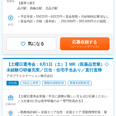
手の同社で未経験から活動していただきます！
入社後は希望や経験に応じたプロジェクトに配属します。そのプ
勤務地
範囲：会社の定める事業所
【最寄り駅】
ロジェクトが気に入り、メーカーからオファーを受けた場合、メ
品川駅、高輪台駅、北品川駅
＼そもそもMRとは・・・？／
ーカーに転籍することも可能です。オファーや延長依頼があった
「医薬情報提供者」といい、一般的な営業職と違い専門資格を取
としても、別のプロジェクトにチャレンジしたい場合は断ること
＜予定年収＞550万円～620万円＜賃金形態＞月給制特記事項なし
得して活動する専門的なお仕事です！
もできます。また、定期的な面談を通じて、その時々に応じたプ
＜賃金内訳＞月額（基本給）：250,000円～305,000円その他固定
本ポジションでは未経験から研修を経てMR資格を取得していただ
ロジェクトを提示するなどフレキシブルにキャリアが形成できま
給与
手当/月：32,000円＜月給＞282,000円～337,000円＜昇給有無＞
き、IQVIAのお客様である国内医薬品メーカーが提供している医薬
す。その他、本社部門（マネージャー、研修部門など）への道も
有＜残業手当＞無＜給与補足＞・上記は月額基本給、賞与、外勤
品の営業活動を行っていただきます。
あります。
手当、地域格差手当、外勤日当、インセンティブを含む理論年収
(※MR資格の取得に関しては万全のフォロー体制がございますので
の目安となりますので前後する可能性がございます ・インセンテ
応募依頼する
ご安心くださいませ)
■同社について：
気になる
ィブは業績及び評価により変動の可能性あり・外勤手当：1日
（エージェントサービス）
具体的な活動としては、既存の病院の医師や薬剤師の方に向け
同社は、医療機器・製薬メーカーの営業領域を支援するCSOと呼
1500円（外勤3.5時間以上）・変動賞与制：標準評価・年間6ヶ月
て、「医薬品の効果や副作用」「適切な使用方法」などの情報を
ばれる業種です。「新製品が発売されたため営業を増員したい」
支給（昨年度実績）賃金はあくまでも目安の金額であり、選考を
提供し、薬剤のプロモーション活動を行っていただきます。
「このエリアで営業活動を拡大したい」といったようなメーカー
通じて上下する可能性があります。月給(月額)は固定手当を含めた
通常の営業職とは異なりメインミッションは医薬品の情報提供と
からのオーダーに対し自社の社員を派遣しています。同社では転
表記です。
【土曜日選考会：8月1日（土）】MR（医薬品営業）◇
なるため、原則として販売や納品は行いません。お医者様、病
職せずに様々な医薬品・医療機器を経験し、自身に合った営業ス
未経験◎研修充実／日当・住宅手当あり／直行直帰
院、地域医療のニーズや困りごとに対して寄り添った顧客活動が
タイルを探ることが可能です。また、同社では全国転勤ではなく
可能となっております！
アポプラスステーション株式会社
地方単位内での転勤などエリアの相談が可能です。
正社員
5名以上採用
職種未経験歓迎
業種未経験歓迎
■MRのやりがい：
変更の範囲：会社の定める業務
・社会貢献度の高い営業ができる！
→人の健康を左右する薬が商材であり、やりがいや誇りを持って
【土曜日選考会実施！平日に調整が難しい方もぜひ応募ください
業務に臨んでいただけます。
／入社後3か月は座学研修のみ＊専門性高める】
・営業活動に専念できる！
仕事内容
■選考について
→価格交渉、納品や代金回収は代理店が行っていることから、MR
８月１日（土）9:00～14:00スタートの中より調整可能です。
＜勤務地詳細1＞全国エリア住所：全国エリア 受動喫煙対策：屋
は専門的な業務に専念できます。
オンラインにて実施いたします。