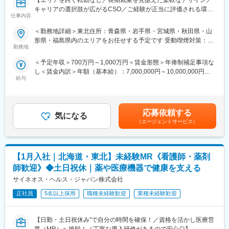
【エリアを跨ぐ転勤なし／長期就業を見据えた柔軟なアサイン／
平均2年前後の医療機器営業プロジェクトが終了したのちは、また
キャリアの選択肢が広がるCSO／ご経験が正当に評価される環
別の医療機器プロジェクトに挑戦することも可能ですし、医薬品
仕事内容
境】
営業であるMRのプロジェクトに参加していただくことも可能で
す。
＜勤務地詳細＞東北住所：青森県・岩手県・宮城県・秋田県・山
【はじめに】
医療営業として専門性を磨き管理職を目指すのはもちろん、他事
形県・福島県内のエリアをお任せする予定です 受動喫煙対策：屋
今回はMRを募集します。MR資格更新予定の方・ベテランの方も
業部やグループ会社への異動実績も豊富にございます。（※病院の
勤務地
内全面禁煙変更の範囲：会社の定める事業所（リモートワーク含
歓迎です。勤務地はご本人様の希望を鑑み決定いたします。20代
経営コンサル、医薬品メーカーのマーケティング支援、人事担当
む）
＜予定年収＞700万円～1,000万円＜賃金形態＞年俸制補足事項な
～50代まで幅広く活躍しており、長期就業も叶う環境です。
者などの管理部門）
し＜賃金内訳＞年額（基本給）：7,000,000円～10,000,000円＜
営業経験を活かして様々なキャリアプランを実現できるのは、当
給与
月額＞583,333円～833,333円（12分割）＜昇給有無＞有＜残業手
【業務内容】
社ならではの強みです。
当＞無＜給与補足＞同社は年俸制になります。別途以下のような
大手製薬会社などを中心としたクライアントのプロジェクトへの
手当があります。・四半期一時金：10万円（四半期毎に支給）、
配属です。担当エリアの医療機関（開業医、病院）を訪問して、
■どなたでもキャッチアップが可能な環境です！：
年間最大40万円※ただし支給条件有。賃金はあくまでも目安の金
医師、薬剤師に課題解決するための医薬品情報を提供、副作用情
文理問わず一から学べる環境を整えているため、専門知識は入社
応募依頼する
気になる
額であり、選考を通じて上下する可能性があります。月給(月額)は
報を収集を行っていただきます。
後に身に付ける意欲があれば問題ございません。 社員の活躍事例
（エージェントサービス）
固定手当を含めた表記です。
についての詳細は、是非こちらのURLも併せてご覧ください。
《具体的には...》
https://healthcarecareerpark.iqvia.com/
■新薬のプロモーション
【1月入社｜北海道・東北】未経験MR《看護師・薬剤
■長期収載品の市場拡大
変更の範囲：会社の定める業務
■ジェネリック医薬品のプロモーション
師歓迎》◆土日祝休｜薬や医療機器で健康を支える
※プロジェクトの状況によっては、選考保留（ご紹介できるプロジ
サイネオス・ヘルス・ジャパン株式会社
ェクトが出るまで保留）となる場合もございますのであらかじめ
ご認識の程よろしくお願いします※
正社員
5名以上採用
職種未経験歓迎
業種未経験歓迎
【魅力ポイント】
【日勤・土日祝休み”で自分の時間を確保！／資格を活かし医療営
■エリアを跨ぐ転勤なし：