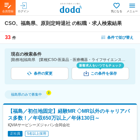
会員登録
ログイン
気になる
メニュー
CSO、福島県、原則定時退社
の転職・求人検索結果
33
条件で並び替え
件
現在の検索条件
[勤務地]福島県 [業種]CSO-医薬品・医療機器・ライフサイエンス・医療系サービス [詳細条件](休日・働き方)原則定時退社
新着求人をいつでもチェック
条件の変更
この条件を保存
福島県
のみで募集中
【福島／初任地固定】経験MR ◇MR以外のキャリアパ
ス多数！／年収650万以上／年休130日～
IQVIAサービシーズジャパン合同会社
正社員
5名以上採用