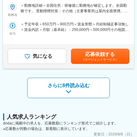
ます。
ございます◆◇
＜勤務地詳細＞全国住所：研修後に勤務地が確定します。全国勤
(2)トップクラスの契約メーカー数：同業他社と比較しても、多く
務です。 受動喫煙対策：その他（主要事業所は屋内全面禁煙。配
のプロジェクト数があり、様々なご経験を活かしていただくこと
【具体的な業務詳細】
勤務地
属先によって異なる。）変更の範囲：会社の定める事業所
が可能です。20代～60代までの幅広い年代のMRの方が活躍され
国内トップクラスのプロジェクト受託実績を誇る当社の一員とし
ています。内資・外資の新薬メーカー、ジェネリックメーカーな
＜予定年収＞650万円～900万円＜賃金形態＞月給制補足事項無し
て、MR活動に従事していただきます。
どプロジェクトは多岐に渡りますので、今までの経験を活かせる
＜賃金内訳＞月額（基本給）：250,000円～500,000円その他固定
・担当エリアの訪問医療施設のターゲティング、担当医療施設へ
環境が整っています。
給与
手当/月：27,000円＜月給＞277,000円～527,000円＜昇給有無＞
の訪問計画作成、担当医療施設への訪問、医療従事者とのリレー
(3)多様なキャリアパス：
有＜残業手当＞無＜給与補足＞【残業手当について】管理監督者
ション構築
MRとしてのキャリアアップはもちろん、キャリアチャレンジ制度
の承認の上、研究会、顧客との会議等が発生する場合、別途残業
・卸への訪問、同行、卸 MSとのリレーション構築
を用いてMRを支えるSV職へのキャリアチェンジや、キャリアビ
手当支給する。【補足】プロジェクト稼働手当(35,000円)、外勤
・医療従事者向けの説明会の企画・実施、医師同士のコミュニケ
応募依頼する
ジョンアンケート制度を用いて人事・リクルートスタッフ・研修
気になる
日当（1日1,500円／外勤3.5時間以上）■変動賞与制（6月・12
ーション推進のための研究会・勉強会の立ち上げ、講演会の企
（エージェントサービス）
スタッフへの挑戦もできる環境が整っています。実際にこちらの
月・3月）※平均実績6ヶ月分■インセンティブ：3月（対象者）賃
画・運営 等
制度を活用し、キャリアチェンジした社員も多数います。
金はあくまでも目安の金額であり、選考を通じて上下する可能性
があります。月給(月額)は固定手当を含めた表記です。
＼IQVIAでMRとして働く魅力／
変更の範囲：会社の定める業務
さらに8件読み込む
（１）豊富なプロジェクトをご用意：当社では、オンコロジーや
希少疾患等、スペシャリティ領域を含めて様々なプロジェクトが
ございます。1stプロジェクトからご自身のご経験やご希望を考慮
し、マッチしたプロジェクトにアサインいたします。万が一待期
期間が発生してもベース保証があり、基本給が支払われる仕組み
を整えておりますが、直近3年間で待機者はゼロとなっていますの
人気求人ランキング
でご安心ください。
dodaに掲載中の求人を、応募数順にランキング形式でご紹介します。
※応募数が同数の場合は、新着順に表示しています。
メーカー出身の方も多数ご活躍されており、IQVIAならではの様々
更新日：
2026/8/9（日）
な領域を経験できる点が魅力のひとつだと感じていらっしゃいま