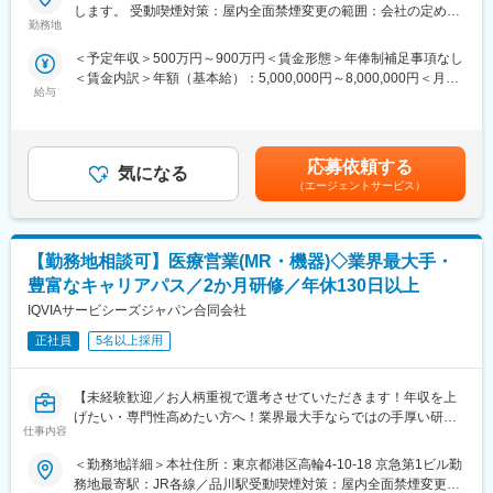
大手製薬会社などを中心としたクライアントのプロジェクトへの
します。 受動喫煙対策：屋内全面禁煙変更の範囲：会社の定める
配属です。担当エリアの医療機関（開業医、病院）を訪問して、
勤務地
事業所
医師、薬剤師に課題解決するための医薬品情報を提供、副作用情
＜予定年収＞500万円～900万円＜賃金形態＞年俸制補足事項なし
報を収集を行っていただきます。
＜賃金内訳＞年額（基本給）：5,000,000円～8,000,000円＜月額
・新薬のプロモーション
給与
＞416,666円～666,666円（12分割）＜昇給有無＞有＜残業手当＞
・長期収載品の市場拡大
無＜給与補足＞同社は年俸制になります。別途以下のような手当
・ジェネリック医薬品のプロモーション
があります。・四半期一時金：10万円（四半期に1回、10万円程
勤務地はご本人様の希望を鑑み決定致します。（セカンドPJ以降
度支給）※ただし支給条件有。賃金はあくまでも目安の金額であ
も極力勤務地を考慮させていただきます）
応募依頼する
気になる
り、選考を通じて上下する可能性があります。月給(月額)は固定手
※プロジェクトの状況によっては、選考保留（ご紹介できるプロジ
（エージェントサービス）
当を含めた表記です。
ェクトが出るまで保留）となる場合もございますのであらかじめ
ご認識の程よろしくお願いします※
【勤務地相談可】医療営業(MR・機器)◇業界最大手・
■同社の魅力：
（1）充実したサポート体制
豊富なキャリアパス／2か月研修／年休130日以上
配属後は担当マネージャーが丁寧に支援します。日々の仕事の悩
IQVIAサービシーズジャパン合同会社
みや、キャリア形成の相談等、伴走者として活躍をサポートしま
す。また知識・スキルレベルを上げるために様々な研修をご用意
正社員
5名以上採用
しています。
（2）明確な評価制度
【未経験歓迎／お人柄重視で選考させていただきます！年収を上
自身の成果や頑張りが客観的に評価され、年収に反映されます。
げたい・専門性高めたい方へ！業界最大手ならではの手厚い研修
また、在籍年数が増えると永年勤続報奨金や四半期一時金などの
仕事内容
あり／豊富なキャリアパスで長期就業可能です◎】
手当もアップします。つまり、やりがいや努力がきちんと報われ
る報酬制度になっています。
＜勤務地詳細＞本社住所：東京都港区高輪4-10-18 京急第1ビル勤
医薬品の営業担当者(MR)や医療機器営業担当者として、業界最大
（3）柔軟なキャリア
務地最寄駅：JR各線／品川駅受動喫煙対策：屋内全面禁煙変更の