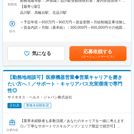
勤務地最寄駅：JR各線／品川駅受動喫煙対策：屋内全面禁煙＜勤
営業・マーケティング、臨床、データ・テクノロジー、マネジメ
国内トップクラスのプロジェクト受託実績を誇る当社の一員とし
勤務地
務地詳細2＞全国住所：全国 ※希望勤務地はアドバイザーにお伝
ント・リーダーシップ、経営など、これからの医療・ヘルスケア
【最寄り駅】
て、医薬品PJなどを中心にクライアントビジネス拡大に貢献して
えください。 受動喫煙対策：屋内全面禁煙変更の範囲：会社の定
の担い手に求められる多様なプログラムが体系化されています。
品川駅、高輪台駅、北品川駅
いただきます。
める事業所
MSL専門プログラムも用意されており、基礎から応用、実践まで
・担当エリアの訪問医療施設のターゲティング、担当医療施設へ
＜予定年収＞650万円～900万円＜賃金形態＞月給制補足事項無し
対応可能です。
の訪問計画作成、担当医療施設への訪問、医療従事者とのリレー
＜賃金内訳＞月額（基本給）：300,000円～600,000円その他固定
ション構築
給与
手当/月：27,000円＜月給＞327,000円～627,000円＜昇給有無＞
■豊富なキャリアップの機会があります：
・卸への訪問、同行、卸 MSとのリレーション構築
有＜残業手当＞無＜給与補足＞【残業手当について】管理監督者
MSLとして専門性を磨き、管理職を目指していただく方も多くご
・医療従事者向けの説明会の企画・実施、医師同士のコミュニケ
の承認の上、研究会、顧客との会議等が発生する場合、別途残業
ざいますし、MAやオフィスメディカル等のその他職種に挑戦する
ーション推進のための研究会・勉強会の立ち上げ、講演会の企
手当支給する。【補足】プロジェクト稼働手当(35,000円)、外勤
ことも可能です。社内公募制度も充実しておりますので、IQVIAが
応募依頼する
画・運営 等
気になる
日当（1日1,500円／外勤3.5時間以上）■変動賞与制（6月・12
展開している他の事業部への異動も可能です。これは業界最大手
（エージェントサービス）
月・3月）※平均実績6ヶ月分■インセンティブ：3月（対象者）賃
CSOであるIQVIA社だからこそ叶えられるキャリアです。
■先行採用について
金はあくまでも目安の金額であり、選考を通じて上下する可能性
・初任地の配属プロジェクトを、ご希望の1つの都道府県確約で先
があります。月給(月額)は固定手当を含めた表記です。
変更の範囲：会社の定める業務
行採用オファーをお出しいたします
【勤務地相談可】医療機器営業◆営業キャリアを磨き
・再配属時は全国勤務が対象となります（希望勤務地は考慮いた
たい方へ！／サポート・キャリアパス充実環境で専門
します）
性◎
・プロジェクトは先発医薬品のみならず、長期収載品・ジェネリ
ック・医療機器などの全てのプロジェクトが対象です
サイネオス・ヘルス・ジャパン株式会社
・配属プロジェクトの検討は、入社確定後に順次、検討を開始さ
正社員
業種未経験歓迎
せていただきます
■当社について
【業界未経験者も多数活躍／あなたのキャリアを一緒に考えます
・世界100以上の国と地域／8万人の社員が、医薬品の臨床開発～
◎／丁寧なサポートでスキルアップ／エリア限定で就労可】
プロモーションに携わり、市場を流通するほぼすべての医薬品に
仕事内容
関与しています