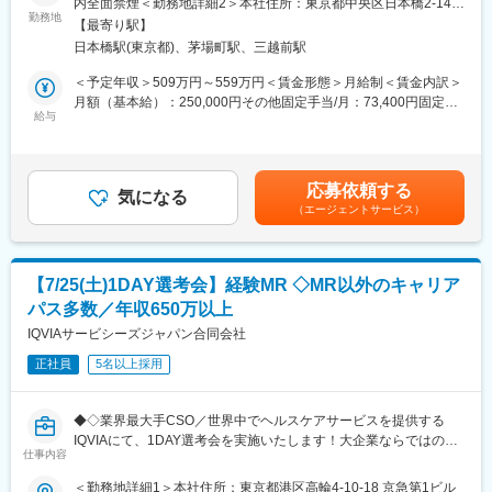
内全面禁煙＜勤務地詳細2＞本社住所：東京都中央区日本橋2-14-1
勤務地
フロントプレイス日本橋勤務地最寄駅：各線／日本橋駅受動喫煙
■研修について：
【最寄り駅】
★本ポジションは、未経験から医療業界で活躍できます！
対策：敷地内喫煙可能場所あり変更の範囲：会社の定める事業所
まずはご入社から2か月間のMR導入研修を受講しMR資格を取得
日本橋駅(東京都)、茅場町駅、三越前駅
・医療を通じて社会に貢献したい
（リモートワーク含む）
していただきます。
・仕事を通じて学びを深め自己の成長を実感したい
＜予定年収＞509万円～559万円＜賃金形態＞月給制＜賃金内訳＞
その後、取り扱いいただく製品研修・座学研修を経て配属開始と
・専門職として知識、技能を身に付けたい
月額（基本給）：250,000円その他固定手当/月：73,400円固定残
なり、配属後もリモートで研修が受けられる独自のe-learningツー
・内資系の安定企業で働きたい
給与
業手当/月：101,200円（固定残業時間40時間0分/月）超過した時
ルが充実しています。
という方にはおススメです！
間外労働の残業手当は追加支給＜月給＞424,600円（一律手当を
その他、国内最大手だからこそ仕事に必要な知識やスキルをしっ
＜2人に1人は未経験入社、75%は異業種からの転職者です＞
含む）＜昇給有無＞有＜残業手当＞有＜給与補足＞※能力・前給な
かりと身に付けられる仕組みございますので安心してご就業いた
どを考慮し、規定により決定します。※年収の他に別途日当（月額
だけます。
応募依頼する
■職務内容：
気になる
3～4万円）・諸手当有昇給：年1回★頑張りに応じて年収UP★赴
（エージェントサービス）
MR（医薬情報担当者）として、ドクターや医薬品卸へ訪問、医薬
任先の評価次第で大幅に年収をUPできます。（年2回業績給改
■将来的なキャリア：
品に関する情報提供を行います。
定）賃金はあくまでも目安の金額であり、選考を通じて上下する
MR・機器営業として専門性を磨き、管理職を目指していただく方
可能性があります。月給(月額)は固定手当を含めた表記です。
も多くございますし、
＜MRとは＞
社内公募制度も充実しておりますので、IQVIAが展開している他の
【7/25(土)1DAY選考会】経験MR ◇MR以外のキャリア
医薬品販売に際し、医師への医薬品の効果、効能、副作用を情報
事業部への異動も可能です。
パス多数／年収650万以上
提供がミッションです。
※病院の経営コンサル、医薬品メーカーのマーケティング支援、人
医薬品は「どの成分に、どのような効果があって、誰に使うと良
IQVIAサービシーズジャパン合同会社
事担当者などの管理部門など
いのか」などの情報が付加されて、初めて効果的に使うことがで
正社員
5名以上採用
きます。医師への適切な医薬品情報の提供を通じて、患者さんの
変更の範囲：会社の定める業務
治療、地域医療課題に貢献することができます。
◆◇業界最大手CSO／世界中でヘルスケアサービスを提供する
■安心の研修体制：
IQVIAにて、1DAY選考会を実施いたします！大企業ならではの豊
・入社から3か月間：座学研修（導入教育）のみ
仕事内容
富なキャリアパスがございます◆◇
└医薬品や医療業界、営業方法についての知識を身につけます。
＜勤務地詳細1＞本社住所：東京都港区高輪4-10-18 京急第1ビル
・導入教育終了後は、Web講義、e-Learning、集合研修を組み合