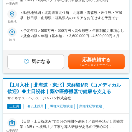
業（MR）へ挑戦！／丁寧な導入研修があるので安心◎】
初任地希望だけでなく、エリアを跨いでの転勤はないため、転勤
仕事内容
負担が軽減できます。2ndプロジェクト以降も希望や適性に応じ
《資格と想いがあれば活躍できる！》
て、アサインを検討します。
＜勤務地詳細＞北海道東北住所：北海道・青森県・岩手県・宮城
「誰かのためになる仕事がしたい」「社会貢献につながる仕事を
県・秋田県・山形県・福島県内のエリアをお任せする予定です 受
したい」という想いがあればOK！当社には、臨床経験を活かして
■キャリアの選択肢を広げる働き方：
勤務地
動喫煙対策：屋内全面禁煙変更の範囲：会社の定める事業所
医療営業にチャレンジし活躍しているメンバーが多数在籍してい
スペシャリティ領域への挑戦、新薬PJなど市場価値を高める機
＜予定年収＞500万円～650万円＜賃金形態＞年俸制補足事項なし
ます。
会、自身の強みを活かしたPJ相談などが可能です。定期的な面談
＜賃金内訳＞年額（基本給）：3,600,000円～4,500,000円＜月額
これまでの経験を活かして新たなフィールドで活躍したい方を歓
を通じて、その時々に応じたプロジェクトを提示するなどフレキ
給与
＞300,000円～375,000円（12分割）＜昇給有無＞有＜残業手当＞
迎いたします。
シブルにキャリアが形成できます。その他、本社部門（マネージ
有＜給与補足＞同社は年俸制になります。別途以下のような手当
ャー、研修部門など）への道もあります。
があります。・プロジェクト賞与：会社及び個人業績により変
《おススメポイント》
動・四半期一時金：10万円（四半期に1回、10万円程度支給）※た
■夜勤なし！日勤・土日祝休みで働き方改善・ワークライフバラン
■明確な評価制度：
応募依頼する
気になる
だし支給条件有。他、永続勤務報奨金（3年勤務5万円支給、5年
スの両立が叶う！
自身の成果や頑張りが客観的に評価され、年収に反映されます。
（エージェントサービス）
勤務10万円…）ございます。賃金はあくまでも目安の金額であ
■明確な評価制度あり！自身の成果や頑張りが客観的に評価され、
また、在籍年数が増えると永年勤続報奨金や四半期一時金などの
り、選考を通じて上下する可能性があります。月給(月額)は固定手
年収に反映されます。また、在籍年数が増えると永年勤続報奨金
手当もアップします。つまり、やりがいや努力がきちんと報われ
当を含めた表記です。
や四半期一時金などの手当もアップします。つまり、やりがいや
る報酬制度になっています。
【1月入社｜北海道・東北】未経験MR《コメディカル
努力がきちんと報われる報酬制度になっています。
【サポート体制】
歓迎》◆土日祝休｜薬や医療機器で健康を支える
《丁寧な研修・支援体制で成長を応援！》
配属後は担当マネージャーが丁寧に支援します。日々の仕事の悩
サイネオス・ヘルス・ジャパン株式会社
入社後は2カ月間の研修制度がありますので、未経験の方も安心し
みや、キャリア形成の相談等、伴走者として活躍をサポートしま
てご応募ください！同期社員と一緒に集中的に研修を行い、その
正社員
5名以上採用
職種未経験歓迎
業種未経験歓迎
す。また知識・スキルレベルを上げるために様々な研修をご用意
後配属先に応じた製品研修を行います。
しています。
※配属は入社後に確定する予定です。
【日勤・土日祝休み”で自分の時間を確保！／資格を活かし医療営
また、配属後も一人ひとりの知識とスキルレベルを上げるために
変更の範囲：会社の定める業務
業（MR）へ挑戦！／丁寧な導入研修があるので安心◎】
様々な研修をご用意しています。
仕事内容