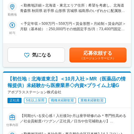
め、価格交渉・納品・注文書の対応等は基本的に発生せず、営業
★本ポジションは、未経験から医療業界で活躍できます！
＜勤務地詳細＞北海道・東北エリア住所：希望を考慮し、北海道
活動に専念できる環境です。
・医療を通じて社会に貢献したい
青森県 秋田県 岩手県 山形県 宮城県 福島県のいずれかに配属致し
個人の予算はありますが、チーム内で助け合う社風が整ってお
・仕事を通じて学びを深め自己の成長を実感したい
勤務地
ます。 受動喫煙対策：敷地内全面禁煙変更の範囲：会社の定める
り、過度なプレッシャーなく顧客とじっくり関係構築が可能で
・専門職として知識、技能を身に付けたい
事業所
す。
＜予定年収＞509万円～559万円＜賃金形態＞月給制＜賃金内訳＞
・内資系の安定企業で働きたい
月額（基本給）：250,000円その他固定手当/月：73,400円固定残
という方にはおススメです！
■働き方
給与
業手当/月：101,200円（固定残業時間40時間0分/月）超過した時
＜2人に1人は未経験入社、75%は異業種からの転職者です＞
社用車を利用して自宅から病院へ直行直帰の働き方となるため、
間外労働の残業手当は追加支給＜月給＞424,600円（一律手当を
柔軟にスケジュール調整が可能です。年間休日130日に加えて有
含む）＜昇給有無＞有＜残業手当＞有＜給与補足＞※能力・前給な
■職務内容：
給取得もしやすく、年間140日ほど休んでいる方も多くいます。
どを考慮し、規定により決定します。※年収の他に別途日当（月額
MR（医薬情報担当者）として、ドクターや医薬品卸へ訪問、医薬
応募依頼する
気になる
3～4万円）・諸手当有昇給：年1回★頑張りに応じて年収UP★赴
品に関する情報提供を行います。
（エージェントサービス）
■将来的なキャリア：
任先の評価次第で大幅に年収をUPできます。（年2回業績給改
医療営業として専門性を磨き管理職を目指すのはもちろん、他事
定）賃金はあくまでも目安の金額であり、選考を通じて上下する
＜MRとは＞
業部やグループ会社への異動実績も豊富にございます。（※病院の
可能性があります。月給(月額)は固定手当を含めた表記です。
医薬品販売に際し、医師への医薬品の効果、効能、副作用を情報
経営コンサル、医薬品メーカーのマーケティング支援、人事担当
【初任地：北海道東北】＜10月入社＞MR（医薬品の情
提供がミッションです。
者などの管理部門）
医薬品は「どの成分に、どのような効果があって、誰に使うと良
報提供）未経験から医療業界◇内資×プライム上場G
営業経験を活かして様々なキャリアプランを実現できるのは、当
いのか」などの情報が付加されて、初めて効果的に使うことがで
アポプラスステーション株式会社
社ならではの強みです。
きます。医師への適切な医薬品情報の提供を通じて、患者さんの
治療、地域医療課題に貢献することができます。
正社員
5名以上採用
職種未経験歓迎
業種未経験歓迎
変更の範囲：会社の定める業務
■安心の研修体制：
【同期がいる安心感！入社後3か月は座学研修のみ＊専門性高める
・入社から3か月間：座学研修（導入教育）のみ
／社会貢献度バツグン／正社員／日当や住宅補助あり】
└医薬品や医療業界、営業方法についての知識を身につけます。
仕事内容
・導入教育終了後は、Web講義、e-Learning、集合研修を組み合
★本ポジションは、未経験から医療業界で活躍できます！
わせて行う、MR認定試験に100％を担保する対策講座がありま