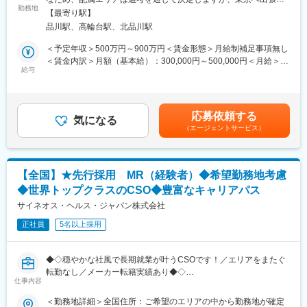
て、医薬品PJなどを中心にリモートMRとしてクライアントビジ
（3）柔軟なキャリア
勤務地
可能な方歓迎です。 受動喫煙対策：屋内全面禁煙＜勤務地詳細2
【最寄り駅】
ネス拡大に貢献していただきます。
入社後は希望や経験に応じたプロジェクトに配属します。そのプ
＞本社住所：東京都港区高輪4-10-18 京急第1ビル勤務地最寄駅：
品川駅、高輪台駅、北品川駅
具体的なプロジェクトは選考の過程でお伝えいたしますので、是
ロジェクトが気に入り、メーカーからオファーを受けた場合、メ
JR各線／品川駅受動喫煙対策：屋内全面禁煙変更の範囲：会社の
非お気軽にご応募くださいませ！
ーカーに転籍することも可能です。オファーや延長依頼があった
定める事業所
＜予定年収＞500万円～900万円＜賃金形態＞月給制補足事項無し
としても、別のプロジェクトにチャレンジしたい場合は断ること
＜賃金内訳＞月額（基本給）：300,000円～500,000円＜月給＞
【IQVIAサービシーズジャパンについて】
もできます。また、定期的な面談を通じて、その時々に応じたプ
給与
300,000円～500,000円＜昇給有無＞有＜残業手当＞無＜給与補足
・世界100以上の国と地域／8万人の社員が、医薬品の臨床開発～
ロジェクトを提示するなどフレキシブルにキャリアが形成できま
＞【残業手当について】管理監督者の承認の上、研究会、顧客と
プロモーションに携わり、市場を流通するほぼすべての医薬品に
す。その他、本社部門（マネージャー、研修部門など）への道も
の会議等が発生する場合、別途残業手当支給する。【補足】プロ
関与しています
あります。
ジェクト稼働手当(35,000円)、外勤日当（1日1,500円／外勤3.5時
応募依頼する
・日本においても業界トップシェアを誇り、常時100以上のPJが
気になる
間以上）■変動賞与制（6月・12月・3月）※平均実績6ヶ月分■イン
（エージェントサービス）
稼働しています
【同社について】
センティブ：3月（対象者）賃金はあくまでも目安の金額であり、
同社は、医療機器・製薬メーカーの営業領域を支援するCSOと呼
選考を通じて上下する可能性があります。月給(月額)は固定手当を
変更の範囲：会社の定める業務
ばれる業種です。「新製品が発売されたため営業を増員したい」
含めた表記です。
「このエリアで営業活動を拡大したい」といったようなメーカー
【全国】★先行採用 MR（経験者）◆希望勤務地考慮
からのオーダーに対し自社の社員を派遣しています。同社では転
◆世界トップクラスのCSO◆豊富なキャリアパス
職せずに様々な医薬品・医療機器を経験し、自身に合った営業ス
サイネオス・ヘルス・ジャパン株式会社
タイルを探ることが可能です。また、同社では全国転勤ではなく
地方単位内での転勤などエリアの相談が可能です。
正社員
5名以上採用
変更の範囲：会社の定める業務
◆◇穏やかな社風で長期就業が叶うCSOです！／エリアをまたぐ
転勤なし／メーカー転籍実績あり◆◇
仕事内容
■業務内容：
＜勤務地詳細＞全国住所：ご希望のエリアの中から勤務地が確定