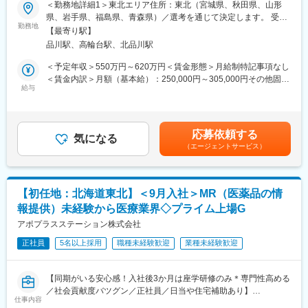
パス豊富】
《あなたの想いを実現する豊富なキャリアプランとサポート体
＜勤務地詳細1＞東北エリア住所：東北（宮城県、秋田県、山形
制！》
県、岩手県、福島県、青森県）／選考を通じて決定します。 受動
＼そもそも「MR」とは？／
志向性やその時の環境に応じてや「１つの領域で専門性を高め
勤務地
喫煙対策：屋内全面禁煙＜勤務地詳細2＞本社住所：東京都港区高
【最寄り駅】
「医薬情報提供者」と呼ばれる専門資格を取得して活動する営業
る」「幅広い疾患をカバーできるオールラウンダーになる」「本
輪4-10-18 京急第1ビル勤務地最寄駅：JR各線／品川駅受動喫煙対
品川駅、高輪台駅、北品川駅
職です。IQVIAのお客様である国内医薬品メーカーにて、医薬品の
社部門（マネージャー、研修部門など）へのキャリアチェンジ」
策：屋内全面禁煙変更の範囲：会社の定める事業所
営業活動を行っていただきます。
など幅広いキャリアプランがあります。また、弊社のマネージャ
＜予定年収＞550万円～620万円＜賃金形態＞月給制特記事項なし
人々の命を守る商材に携わるため、社会貢献性と安定性を兼ね備
ーのほとんどは、MRからキャリアをチェンジしているメンバーで
＜賃金内訳＞月額（基本給）：250,000円～305,000円その他固定
えたお仕事です。
す。担当マネージャーが定期的に面談を行い、分からないことや
給与
手当/月：35,000円＜月給＞285,000円～340,000円＜昇給有無＞
将来のキャリアに関してサポートをしていきます。
有＜残業手当＞無＜給与補足＞【残業手当について】管理監督者
■入社後の流れ
の承認の上、研究会、顧客との会議等が発生する場合、別途残業
まずはご入社から2か月間MR導入研修を受講し、MR資格を取得
《職種に関して》
手当支給する。【補足】プロジェクト稼働手当(35,000円)、外勤
応募依頼する
していただきます。
■MRとは主に医師や薬剤師等へ、担当製品の情報提供を行いま
気になる
日当（1日1,500円／外勤3.5時間以上）■変動賞与制（6月・12
（エージェントサービス）
資格取得と聞くとハードルが高く思われる方もいるかもしれませ
す。担当施設の患者様に応じた情報提供や、担当製品の処方後の
月・3月）※平均実績6ヶ月分■インセンティブ：3月（対象者）賃
んが、当社の取得率は業界平均より20%ほど高い95%程度を維持
情報収集を行います。
金はあくまでも目安の金額であり、選考を通じて上下する可能性
しています。
があります。月給(月額)は固定手当を含めた表記です。
文理問わず一から学べる環境を整えているため、専門知識は入社
変更の範囲：会社の定める業務
【初任地：北海道東北】＜9月入社＞MR（医薬品の情
後に身に付ける意欲があれば問題ございません。
報提供）未経験から医療業界◇プライム上場G
社員の活躍事例についての詳細は、是非こちらのURLも併せてご
覧ください。
アポプラスステーション株式会社
https://healthcarecareerpark.iqvia.com/
正社員
5名以上採用
職種未経験歓迎
業種未経験歓迎
■具体的な業務
すでに取引のある病院の医師や薬剤師に向け、医薬品の効果や副
【同期がいる安心感！入社後3か月は座学研修のみ＊専門性高める
作用・適切な使用方法などの情報を提供し、薬剤のプロモーショ
／社会貢献度バツグン／正社員／日当や住宅補助あり】
ン活動を行っていただきます。メインの業務は情報提供となるた
仕事内容