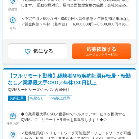
大手製薬会社などを中心としたクライアントのプロジェクトへの
・転勤は東北・関東などエリア単位内で限定することができ、一
します。 受動喫煙対策：屋内全面禁煙変更の範囲：会社の定める
配属です。担当エリアの医療機関（開業医、病院）を訪問して、
方的に配属エリアを決定されることもありません。
勤務地
事業所（リモートワーク含む）
医師、薬剤師に課題解決するための医薬品情報を提供、副作用情
※CSOとは…
＜予定年収＞600万円～850万円＜賃金形態＞年俸制補足事項なし
報を収集を行っていただきます。
医療機器・製薬メーカーのセールス領域を支援する業種です。自
＜賃金内訳＞年額（基本給）：6,000,000円～8,500,000円その他
社の社員を取引先企業に派遣し、派遣先の営業として活躍いただ
給与
固定手当/月：40,000円～120,000円＜月額＞540,000円～828,333
■新薬のプロモーション
くことでメーカーを支援しています。
円（12分割）＜昇給有無＞有＜残業手当＞無＜給与補足＞同社は
■長期収載品の市場拡大
（同社の正社員として、派遣先で就業するイメージです）
年俸制になります。別途以下のような手当があります。・四半期
■ジェネリック医薬品のプロモーション
一時金：10万円（四半期に1回、10万円程度支給）※ただし支給条
勤務地はご本人様の希望を鑑み決定致します。（セカンドPJ以降
■研修体制
応募依頼する
気になる
件有。賃金はあくまでも目安の金額であり、選考を通じて上下す
も極力勤務地を考慮させていただきます）
プロジェクトごとに異なりますが、同社または配属先のメーカー
（エージェントサービス）
る可能性があります。月給(月額)は固定手当を含めた表記です。
※プロジェクトの状況によっては、選考保留（ご紹介できるプロジ
にて研修が十分にございます。
ェクトが出るまで保留）となる場合もございますのであらかじめ
プロジェクト配属後もマネージャーが丁寧に支援します。日々の
ご認識の程よろしくお願いします※
仕事の悩みやキャリア相談だけでなく、業務に不安がある際など
【フルリモート勤務】経験者MR(契約社員)※転居・転勤
もしっかりとケアします。業界でも特に支援が手厚いと評判で
【同社の魅力】
す。
なし／業界最大手CSO／年休130日以上
（1）充実したサポート体制
IQVIAサービシーズジャパン合同会社
配属後は担当マネージャーが丁寧に支援します。日々の仕事の悩
◇LINEの企業アカウントから、沿革・事業内容・先輩社員インタ
みや、キャリア形成の相談等、伴走者として活躍をサポートしま
契約社員
転勤なし
5名以上採用
ビュー等が閲覧可能です◇
す。また知識・スキルレベルを上げるために様々な研修をご用意
https://liff.line.me/1655046877-Gm8rqdqY/landing?
しています。
follow=%40124wcdmz&lp=SS7pcT&liff_id=1655046877-
◆◇業界最大手CSO／世界中でヘルスケアサービスを提供する
（2）明確な評価制度
Gm8rqdqY
IQVIAにて、リモートMR担当を募集致します！◆◇
自身の成果や頑張りが客観的に評価され、年収に反映されます。
仕事内容
また、在籍年数が増えると永年勤続報奨金や四半期一時金などの
変更の範囲：会社の定める業務
【具体的な業務詳細】
手当もアップします。つまり、やりがいや努力がきちんと報われ
＜勤務地詳細1＞リモートワーク可能住所：リモートワークが可能
国内トップクラスのプロジェクト受託実績を誇る当社の一員とし
る報酬制度になっています。
なため、配属エリアは選考を通じて決定しますが、東京へ出張が