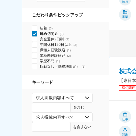
給与
こだわり条件ピックアップ
事業
新着
(
0
)
締め切間近
(
3
)
完全週休2日制
(
2
)
年間休日120日以上
(
3
)
職種未経験歓迎
(
1
)
業種未経験歓迎
(
2
)
学歴不問
(
1
)
転勤なし（勤務地限定）
(
1
)
株式
【東日本
キーワード
締切間近
求人掲載内容すべて
を含む
求人掲載内容すべて
仕事
を含まない
対象