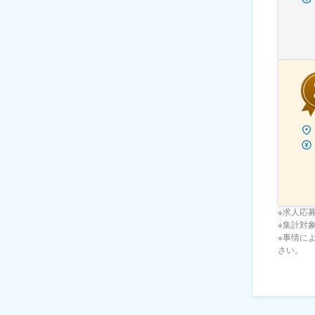
※求人応
※集計対象期
※事情に
さい。