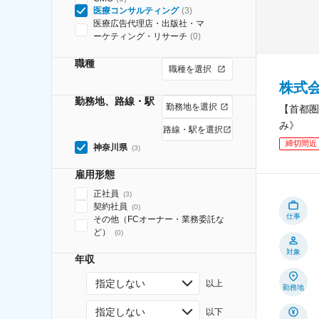
医療コンサルティング
(
3
)
医療広告代理店・出版社・マ
ーケティング・リサーチ
(
0
)
職種
職種を選択
株式
勤務地、路線・駅
勤務地を選択
【首都圏
み》
路線・駅を選択
締切間近
神奈川県
(
3
)
雇用形態
正社員
(
3
)
契約社員
(
0
)
仕事
その他（FCオーナー・業務委託な
ど）
(
0
)
対象
年収
指定しない
以上
勤務地
指定しない
以下