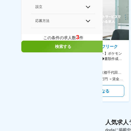
設立
応募方法
3
この条件の求人数
件
検索する
AGC株式会社
株式会社ゲームフリーク
【横浜※一般職/転勤なし】庶
【庶務アシスタント】ポケモン
務・事務担当～開発部材の発注
シリーズ開発企業◆書類作成・
やDXに向けたシステム利用等～
データ入力など◆年休126日・
食事補助あり◎
AGC横浜テクニカルセンター 住所：神奈川県横浜市鶴見区末広町1-1 勤務地最寄駅：JR線／弁天橋駅 受動喫煙対策：敷地内喫煙可能場所あり 変更の範囲：無
本社 住所：東京都千代田区神田錦町2-2-1 KANDASQUARE 受動喫煙対策：屋内全面禁煙 変更の範囲：会社の定める事業所
400万円～550万円 ＜賃金形態＞ 月給制 固定給＋業績給 ＜賃金内訳＞ 月額（基本給）：230,000円～280,000円 ＜月給＞ 230,000円～280,000円 ＜昇給有無＞ 有 ＜残業手当＞ 有 ＜給与補足＞ ※上記はあくまで最低保証額です。実際にはこれまでの経験やスキルを考慮の上、決定します。 年収には残業代は含めておりません。 ■昇給：年1回 ■賞与：年2回 賃金はあくまでも目安の金額であり、選考を通じて上下する可能性があります。 月給(月額)は固定手当を含めた表記です。
350万円～500万円 ＜賃金形態＞ 月給制 ＜賃金内訳＞ 月額（基本給）：215,000円～307,000円 固定残業手当/月：76,700円～110,000円（固定残業時間45時間0分/月） 超過した時間外労働の残業手当は追加支給 ＜月給＞ 291,700円～417,000円（一律手当を含む） ＜昇給有無＞ 有 ＜残業手当＞ 有 ＜給与補足＞ ※経験・能力を考慮の上、年齢に関わりなく当社規定により優遇します。 賃金はあくまでも目安の金額であり、選考を通じて上下する可能性があります。 月給(月額)は固定手当を含めた表記です。
気になる
気になる
人気求人
dodaに掲