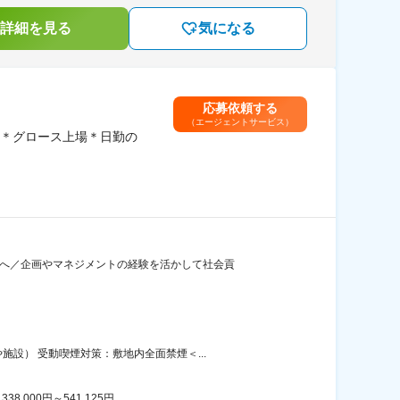
詳細を見る
気になる
応募依頼する
（エージェントサービス）
＊グロース上場＊日勤の
Cへ／企画やマネジメントの経験を活かして社会貢
設） 受動喫煙対策：敷地内全面禁煙＜...
00円～541,125円...