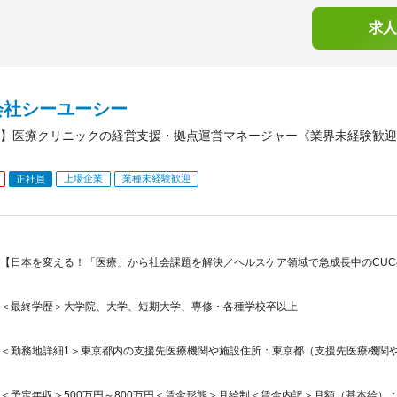
求人
会社シーユーシー
】医療クリニックの経営支援・拠点運営マネージャー《業界未経験歓迎
上場企業
業種未経験歓迎
正社員
【日本を変える！「医療」から社会課題を解決／ヘルスケア領域で急成長中のCU
＜最終学歴＞大学院、大学、短期大学、専修・各種学校卒以上
＜勤務地詳細1＞東京都内の支援先医療機関や施設住所：東京都（支援先医療機関や施
＜予定年収＞500万円～800万円＜賃金形態＞月給制＜賃金内訳＞月額（基本給）：338,0