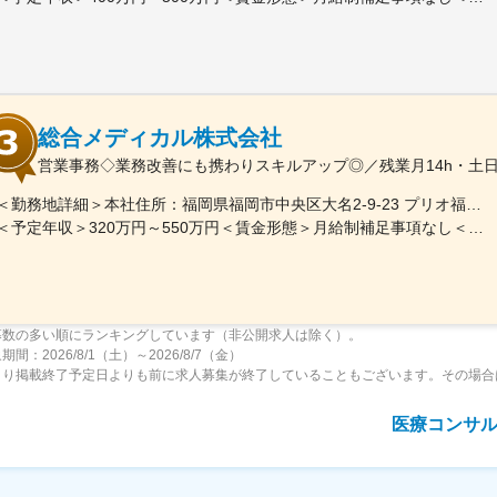
総合メディカル株式会社
営業事務◇業務改善にも携わりスキルアップ◎／残業月14h・土
＜勤務地詳細＞本社住所：福岡県福岡市中央区大名2-9-23 プリオ福岡ビル勤務地最寄駅：地下鉄空港線／天神駅受動喫煙対策：屋内全面禁煙変更の範囲：会社の定める事業所
＜予定年収＞320万円～550万円＜賃金形態＞月給制補足事項なし＜賃金内訳＞月額（基本給）：200,000円～246,000円その他固定手当/月：20,000円～110,000円＜月給＞220,000円～356,000円＜昇給有無＞有＜残業手当＞有＜給与補足＞※実際の年収は面談・面接後に経歴や能力に応じて決定します※求人票の想定年収に当てはまらないケースも発生する可能性があります賞与年2回（2025年度実績4.4ヶ月）、昇給年1回住宅補助手当、家族手当、残業手当、休日出勤手当など賃金はあくまでも目安の金額であり、選考を通じて上下する可能性があります。月給(月額)は固定手当を含めた表記です。
募数の多い順にランキングしています（非公開求人は除く）。
間：2026/8/1（土）～2026/8/7（金）
より掲載終了予定日よりも前に求人募集が終了していることもございます。その場合
医療コンサ