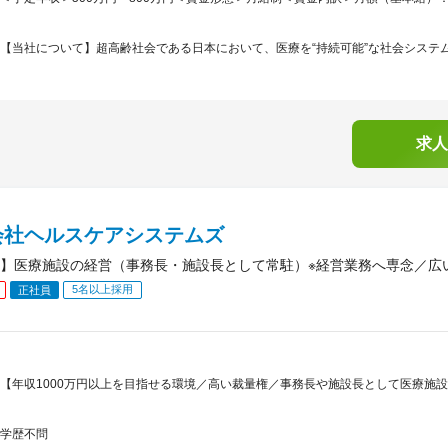
【当社について】超高齢社会である日本において、医療を“持続可能”な社会システムと
求人
会社ヘルスケアシステムズ
】医療施設の経営（事務長・施設長として常駐）※経営業務へ専念／広
5名以上採用
正社員
【年収1000万円以上を目指せる環境／高い裁量権／事務長や施設長として医療施
学歴不問