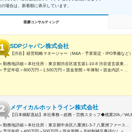
数の場合は、新着順に表示しています。
医療コンサルティング
SDPジャパン株式会社
【渋谷】経営戦略マネージャー（M&A・予算策定・IPO準備な
＜勤務地詳細＞本社住所：東京都渋谷区道玄坂1-10-8 渋谷道玄坂東急ビル6F受動喫煙対策：屋内全面禁煙変更の範囲：会社の定める事業所
＜予定年収＞800万円～1,500万円＜賃金形態＞年俸制＜賃金内訳＞年額（基本給）：8,000,000円～15,000,000円＜月額＞666,666円～1,250,000円（12分割）＜昇給有無＞有＜残業手当＞無賃金はあくまでも目安の金額であり、選考を通じて上下する可能性があります。月給(月額)は固定手当を含めた表記です。
メディカルホットライン株式会社
【日本橋駅直結】本社事務～総務・労務スタッフ◆残業20h／W
＜勤務地詳細＞本社住所：東京都中央区八重洲1-3-7 八重洲ファーストフィナンシャルビル13F受動喫煙対策：屋内全面禁煙変更の範囲：会社の定める事業所
＜予定年収＞400万円～500万円＜賃金形態＞月給制補足事項なし＜賃金内訳＞月額（基本給）：235,000円～284,000円固定残業手当/月：45,000円～66,000円（固定残業時間25時間0分/月）超過した時間外労働の残業手当は追加支給＜月給＞280,000円～350,000円（一律手当を含む）＜昇給有無＞有＜残業手当＞有＜給与補足＞※給与詳細は、ご経験やスキルを考慮のうえ決定します。■昇給：年1回 査定により決定■賞与：年2回（7 月・12 月） 都度査定により決定 算定対象期間に準ずる賃金はあくまでも目安の金額であり、選考を通じて上下する可能性があります。月給(月額)は固定手当を含めた表記です。