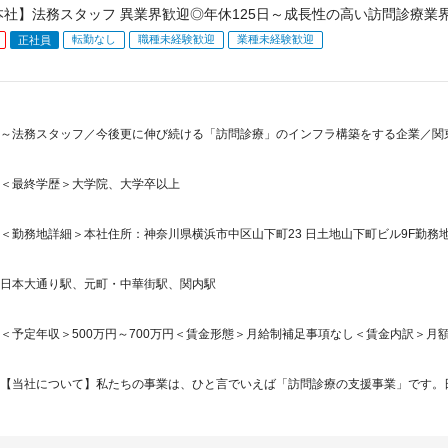
本社】法務スタッフ 異業界歓迎◎年休125日～成長性の高い訪問診療業
転勤なし
職種未経験歓迎
業種未経験歓迎
正社員
～法務スタッフ／今後更に伸び続ける「訪問診療」のインフラ構築をする企業／関東
＜最終学歴＞大学院、大学卒以上
＜勤務地詳細＞本社住所：神奈川県横浜市中区山下町23 日土地山下町ビル9F勤務地
日本大通り駅、元町・中華街駅、関内駅
＜予定年収＞500万円～700万円＜賃金形態＞月給制補足事項なし＜賃金内訳＞月額（基本
【当社について】私たちの事業は、ひと言でいえば「訪問診療の支援事業」です。日本