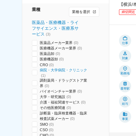
【横浜/
業種
業種を選択
締切間近
医薬品・医療機器・ライ
フサイエンス・医療系サ
ービス
(
3
)
医薬品メーカー業界
(
0
)
仕事
医療機器メーカー業界
(
0
)
医薬品卸
(
0
)
対象
医療機器卸
(
0
)
CRO
(
0
)
病院・大学病院・クリニック
勤務地
(
1
)
調剤薬局・ドラッグストア業
界
(
0
)
最寄駅
バイオベンチャー業界
(
0
)
大学・研究施設
(
0
)
介護・福祉関連サービス
(
0
)
給与
その他医療関連
(
0
)
診断薬・臨床検査機器・臨床
検査試薬メーカー
(
0
)
事業
SMO
(
0
)
CSO
(
0
)
CMO
(
0
)