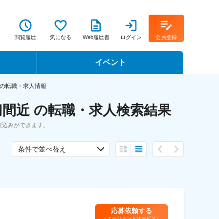
閲覧履歴
気になる
Web履歴書
ログイン
会員登録
イベント
転職イベント・転職セミナー
の転職・求人情報
間近 の転職・求人検索結果
転職フェア
絞込みができます。
転職セミナー動画
条件で並べ替え
応募依頼する
（エージェントサービス）