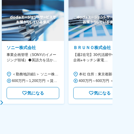
ソニー株式会社
ＢＲＵＮＯ株式会社
事業企画管理（SONYのイメー
【週2在宅】30代活躍中◆商品
ジング領域）◆英語力を活か
企画※キッチン家電
す/CFO管轄＃SECCFO0027
◆「BRUNO」新商品の企画／企
画～調達／働き方◎
＜勤務地詳細1＞ ソニー株式会社 住所：神奈川県横浜市西区みなとみらい5-1-1 受動喫煙対策：屋内全面禁煙 ＜勤務地詳細2＞ ソニーシティ大崎 住所：東京都品川区大崎2-10-1 勤務地最寄駅：JR線／大崎駅 受動喫煙対策：屋内全面禁煙 変更の範囲：会社の定める事業所（リモートワーク含む）
本社 住所：東京都新宿区西新宿6丁目22-1 新宿スクエアタワー B1階 勤務地最寄駅：東京メトロ丸ノ内線／西新宿駅 受動喫煙対策：屋内全面禁煙 変更の範囲：会社の定める事業所（リモートワーク含む）
600万円～1,200万円 ＜賃金形態＞ 月給制 ＜賃金内訳＞ 月額（基本給）：350,000円～500,000円 ＜月給＞ 350,000円～500,000円 ＜昇給有無＞ 有 ＜残業手当＞ 有 ＜給与補足＞ ※年収は経験や能力を考慮の上、当社規定により決定します。 賃金はあくまでも目安の金額であり、選考を通じて上下する可能性があります。 月給(月額)は固定手当を含めた表記です。
400万円～600万円 ＜賃金形態＞ 月給制 経験・能力を考慮の上、優遇いたします。 ＜賃金内訳＞ 月額（基本給）：300,000円～450,000円 ＜月給＞ 300,000円～450,000円 ＜昇給有無＞ 有 ＜残業手当＞ 有 ＜給与補足＞ ・賞与実績：年2回 ・昇給：年1回 ※半年毎に評価を行い、評価が高ければ年齢に関係なく昇給・昇格していきます。創造性の高い人・新しいことにチャレンジした人が高い評価を得られます。 賃金はあくまでも目安の金額であり、選考を通じて上下する可能性があります。 月給(月額)は固定手当を含めた表記です。
気になる
気になる