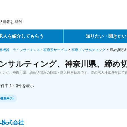
人情報を掲載中
求人を紹介してもらう
知りたい・聞きたい
ントサービス
転職ノウハウ
療機器・ライフサイエンス・医療系サービス
医療コンサルティング
締め切間近
ンサルティング、神奈川県、締め切
サービス
データで見る転職
ィング、神奈川県、締め切間近の転職・求人検索結果です。左の求人検索条件にて
ーエージェントサービス
コラム・インタビュー
件中
1～3
件
を表示
転職Q&A
(
1
)
で募集中
み株式会社