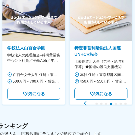
学校法人白百合学園
特定非営利活動法人国連
UNHCR協会
学校法人の経理担当※科研費業務
中心◇正社員／実働7.5h／年休
【表参道】人事（労務・給与社
130日／1881年創立の伝統女子
保等）◆国連の難民支援機関の
大学
活動を支える日本公式支援窓口
白百合女子大学 住所：東京都調布市緑ヶ丘1-25 勤務地最寄駅：京王線／仙川駅 受動喫煙対策：屋内全面禁煙 変更の範囲：会社の定める事業所
本社 住所：東京都港区南青山6-10-11 ウェスレーセンター3F 勤務地最寄駅：地下鉄各線／表参道駅 受動喫煙対策：屋内全面禁煙 変更の範囲：会社の定める事業所（リモートワーク含む）
◆正職員登用前提
500万円～700万円 ＜賃金形態＞ 月給制 ＜賃金内訳＞ 月額（基本給）：280,000円～430,000円 ＜月給＞ 280,000円～430,000円 ＜昇給有無＞ 有 ＜残業手当＞ 有 ＜給与補足＞ ※年齢・過去の経験に基づき、本学規定に合わせ決定 【残業手当】有 /残業時間に応じて全額支給（※想定年収に含む） 【各種手当】扶養手当/住宅手当/通勤手当 等 【賞与】年2回（6月、12月） 【昇給】年1回（4月） 賃金はあくまでも目安の金額であり、選考を通じて上下する可能性があります。 月給(月額)は固定手当を含めた表記です。
450万円～550万円 ＜賃金形態＞ 月給制 ＜賃金内訳＞ 月額（基本給）：340,000円～420,000円 ＜月給＞ 340,000円～420,000円 ＜昇給有無＞ 有 ＜残業手当＞ 有 ＜給与補足＞ ※能力・経験によって決定します。 ■賞与あり（業績評価に応じて支給） 賃金はあくまでも目安の金額であり、選考を通じて上下する可能性があります。 月給(月額)は固定手当を含めた表記です。
気になる
気になる
ランキング
載中の求人を、応募数順にランキング形式でご紹介します。