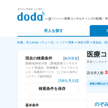
医療コンサルティングの転職・求
求人を探す
詳細条件から探す
エージェ
転職・求人doda（デューダ）トップ
関東
神奈川県
医薬品・医
医療コ
新着求人から探す
スカウト
[
]
現在の検索条件
条件変更
医療コンサルテ
[勤務地]神奈川県 [業種]医療コンサルテ
求人特集から探す
パートナ
ィング-医薬品・医療機器・ライフサイエ
3
ンス・医療系サービス [こだわり条件ピ
該当求人数
ックアップ]締切間近
詳細を見る
神奈川県のみ
検索条件を保存
のぞ
基本条件