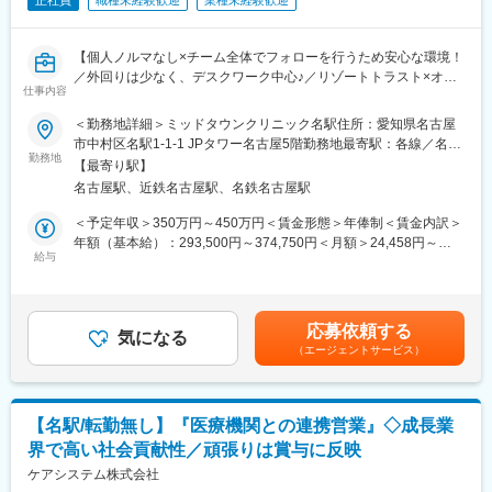
正社員
職種未経験歓迎
業種未経験歓迎
【個人ノルマなし×チーム全体でフォローを行うため安心な環境！
／外回りは少なく、デスクワーク中心♪／リゾートトラスト×オリ
仕事内容
ックスのグループ力で安定性◎】
＜勤務地詳細＞ミッドタウンクリニック名駅住所：愛知県名古屋
■業務内容
市中村区名駅1-1-1 JPタワー名古屋5階勤務地最寄駅：各線／名古
当社の営業として、名古屋近辺の企業に企業健診（健康診断や人
勤務地
屋駅受動喫煙対策：屋内全面禁煙変更の範囲：会社の定める事業
【最寄り駅】
間ドック等）の提案営業をお任せします。管理部門（総務・人事
所
名古屋駅、近鉄名古屋駅、名鉄名古屋駅
など）の担当者宛に企業検診の提携先クリニックとして、ご契約
いただけるように提案を行います。
＜予定年収＞350万円～450万円＜賃金形態＞年俸制＜賃金内訳＞
年額（基本給）：293,500円～374,750円＜月額＞24,458円～
■業務詳細：※既存営業をメインにお任せいたします。
給与
31,229円（12分割）＜昇給有無＞有＜残業手当＞有＜給与補足＞
・既存顧客へ健診内容の打ち合わせ（メール・電話・商談）
※経験・スキルを加味します。■給与更改：年1回（6月）※1年度
・新規顧客への営業
（4月1日～3月31日）在籍後、給与更改■残業代：別途支給（1分
・見積書や契約書の作成等
単位で管理）賃金はあくまでも目安の金額であり、選考を通じて
応募依頼する
・その他付随する事務処理
気になる
上下する可能性があります。月給(月額)は固定手当を含めた表記で
（エージェントサービス）
す。
■業務の特徴：
担当者との関係性構築が大事になります。現状や課題についての
丁寧なヒアリングや問い合わせへの早く正確な対応ができる方が
【名駅/転勤無し】『医療機関との連携営業』◇成長業
活躍しています。
界で高い社会貢献性／頑張りは賞与に反映
・新規：名古屋駅近郊の企業をメインとした新規契約の獲得を行
います。会社において健康診断は受診必須であるため提案の場は
ケアシステム株式会社