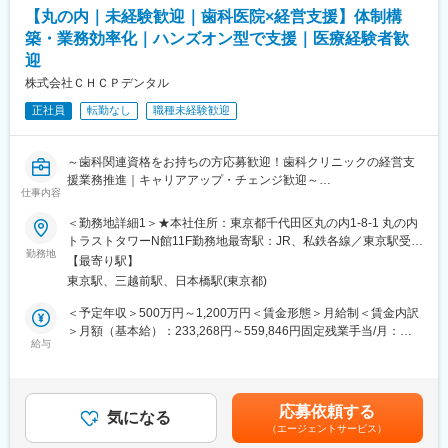
└材料の仕分けや納品作業はパートさんが担当しております。そ
■働き方：
【丸の内｜未経験歓迎｜歯科医院×経営支援】体制構
のため、パートさんの業務サポートやシフト調整も行います。
・18時定時／残業20h程度
築・業務効率化｜ハンズオン型で支援｜医療経験者歓
・土日祝休／年間休日125日
迎
※医療材料とは？：注射やガーゼなど病院で使用される材料
・転勤はありません
※ワークライフバランスが整う職場です！
株式会社ＣＨＣＰデンタル
（2）医療製品の購入価格削減
正社員
転勤なし
職種未経験歓迎
医療材料の価格は、地域や病院の間で大きなばらつきがため、当
■魅力ポイント：
社が、医療スタッフとメーカー、ディーラーの間に立ち、適切な
・患者様やご家族の想いに寄り添い、「その人らしい人生の最終
価格で安定的な調達を実現します。
章」を支えることができます。
～歯科関連資格をお持ちの方応募歓迎！歯科クリニックの経営支
・現場経験を活かしながら、地域連携やクリニック運営など新た
援業務推進｜キャリアアップ・チェンジ歓迎～
【実施内容】
なキャリアに挑戦できます。
仕事内容
・メーカー、ディーラー（販売代理店）との価格交渉支援
■ ポジション概要
・コストが低い製品を採用するために、ドクターなど医療スタッ
＜勤務地詳細1＞★本社住所：東京都千代田区丸の内1-8-1 丸の内
変更の範囲：会社の定める業務
歯科クリニックの経営支援業務。適切なガバナンス体制の構築や
フへの提案
トラストタワーN館11F勤務地最寄駅：JR、私鉄各線／東京駅受動
業務の効率化、採用・教育といった面での支援も実施。誰もが働
勤務地
※医療スタッフの意向を確認し、コストとのバランスを鑑みて、改
喫煙対策：屋内全面禁煙＜勤務地詳細2＞在宅勤務（直行直帰）住
【最寄り駅】
きやすい環境を実現するとともに、目まぐるしく変化する歯科業
善に向けた提案・各所の調整を行います。
所：大阪府 受動喫煙対策：屋内全面禁煙変更の範囲：本文参照
東京駅、三越前駅、日本橋駅(東京都)
界の中で、競争力を発揮できる医院づくりをバックアップしてい
きます。
■入社後のサポート体制：
＜予定年収＞500万円～1,200万円＜賃金形態＞月給制＜賃金内訳
・2～3年程度をめどに、商材知識を身につけていただきます。
＞月額（基本給）：233,268円～559,846円固定残業手当/月：
■業務内容
給与
・まずは現場に慣れていただき、その後、価格交渉や医療従事者
183,399円～440,154円（固定残業時間45時間0分/月）超過した時
パートナークリニックを定期的に訪問し、ハンズオンでクリニッ
へのコスト削減提案などに挑戦いただきます。
間外労働の残業手当は追加支給＜月給＞416,667円～1,000,000円
クの経営・運営業務全般を支援（2～3案件/人を担当）します
・基本的にOJTにて現場を学んでいただきます。先輩社員が丁寧
（一律手当を含む）＜昇給有無＞有＜残業手当＞有＜給与補足＞※
・適切なガバナンス体制の構築、意思決定の高度化
にサポートしていくので、初めての方も安心です。
上記、想定年収のためスキルやご経験に応じて変動する可能性あ
応募依頼する
・共同購買、本部機能、ICT導入による業務オペレーションの効率
気になる
・基本的に、病院へ常駐するスタイルでの勤務となりますが、同
り■昇給：有（※会社業績、勤務成績、成果に応じる）■賞与：有
（エージェントサービス）
化
じ部署のスタッフが常に気にかけてくれるため、不安はすぐに解
（※会社業績に応じる。上記想定年収には賞与含まず）賃金はあく