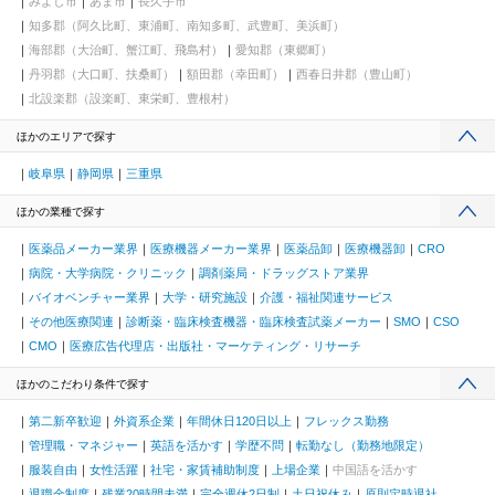
みよし市
あま市
長久手市
知多郡（阿久比町、東浦町、南知多町、武豊町、美浜町）
海部郡（大治町、蟹江町、飛島村）
愛知郡（東郷町）
丹羽郡（大口町、扶桑町）
額田郡（幸田町）
西春日井郡（豊山町）
北設楽郡（設楽町、東栄町、豊根村）
ほかのエリアで探す
岐阜県
静岡県
三重県
ほかの業種で探す
医薬品メーカー業界
医療機器メーカー業界
医薬品卸
医療機器卸
CRO
病院・大学病院・クリニック
調剤薬局・ドラッグストア業界
バイオベンチャー業界
大学・研究施設
介護・福祉関連サービス
その他医療関連
診断薬・臨床検査機器・臨床検査試薬メーカー
SMO
CSO
CMO
医療広告代理店・出版社・マーケティング・リサーチ
ほかのこだわり条件で探す
第二新卒歓迎
外資系企業
年間休日120日以上
フレックス勤務
管理職・マネジャー
英語を活かす
学歴不問
転勤なし（勤務地限定）
服装自由
女性活躍
社宅・家賃補助制度
上場企業
中国語を活かす
退職金制度
残業20時間未満
完全週休2日制
土日祝休み
原則定時退社