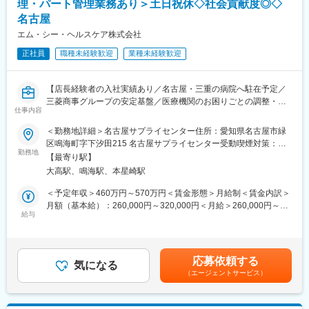
理・パート管理業務あり＞土日祝休◇社会貢献度◎◇
的な意見が即採用されるため、現場の判断でスピーディーに成果
名古屋
★当社の訪問診療は、介護施設など施設訪問が8割程度、個人宅へ
を追える環境です。
の訪問が1～2割程度となります。
エム・シー・ヘルスケア株式会社
★本ポジションでは、各クリニックに常駐して業務を行います（1
■【SNS】https://www.instagram.com/caresystemgram
正社員
職種未経験歓迎
業種未経験歓迎
人で駐在することはありません）。
社員インタビューなど随時更新中
＜具体的な業務内容＞
変更の範囲：会社の定める業務
【店長経験者の入社実績あり／名古屋・三重の病院へ駐在予定／
◎介護施設等への営業活動（集患業務）
三菱商事グループの安定基盤／医療機関のお困りごとの調整・解
└当クリニックを紹介したり、取引ある介護施設へは、より介護
仕事内容
決がミッション】
施設の入居者様に紹介してもらえるようなアプローチをします。
＜勤務地詳細＞名古屋サプライセンター住所：愛知県名古屋市緑
■職務内容：
◎クリニック運営
区鳴海町字下汐田215 名古屋サプライセンター受動喫煙対策：屋
当社は、病院経営のパートナーとして、病院で使用する医療材料
勤務地
・ドクターの診療スケジュールの作成
内全面禁煙変更の範囲：会社の定める事業所
【最寄り駅】
や医薬品の調達、物品管理や、医療材料費に関する削減の提案を
・新規患者への診療サービス説明
大高駅、鳴海駅、本星崎駅
行っております。
・介護施設とクリニックの連携サポート（介護施設からの相談受
本ポジションでは、基本的には顧客となる病院に常駐し、医療現
付など）
＜予定年収＞460万円～570万円＜賃金形態＞月給制＜賃金内訳＞
場の後方支援に必要な業務に取り組んでいただきます。
月額（基本給）：260,000円～320,000円＜月給＞260,000円～
★営業ポジションですが、ノルマはありません。
給与
■入社後のフォロー体制：
320,000円＜昇給有無＞有＜残業手当＞有＜給与補足＞前職、経
・入社後半年～1年程度はOJTを実施。先輩のアシスタント業務か
験を考慮のうえ決定します。上記年収は残業手当も含んだ金額で
＜具体的な業務内容＞
らスタートします。医療制度や介護保険、経営サポートのポイン
す。■賞与：年2回（前年度実績4か月分）■昇給：年1回賃金はあ
（1）病院内の物流管理（SPD）
トなど丁寧にレクチャーするので、初めての方も安心です。
くまでも目安の金額であり、選考を通じて上下する可能性があり
応募依頼する
・医療材料や医薬品の調達代行
気になる
ます。月給(月額)は固定手当を含めた表記です。
（エージェントサービス）
・医療材料や医薬品の在庫管理
■モデル年収：
・スケジュール管理
主任：550万、課長：730万、部長：800万程度（目安）
・購入した材料を各診療科へ納品、パートさんの管理