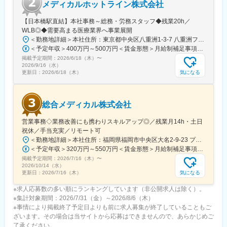
メディカルホットライン株式会社
・会議や打ち合わせで必要な時は大阪・東京等へ出張（宿泊も伴
います）が発生します。
【日本橋駅直結】本社事務～総務・労務スタッフ◆残業20h／
※国内出張の頻度は1~3回/年です。（海外出張はほとんどありませ
WLB◎◆需要高まる医療業界へ事業展開
ん。）
＜勤務地詳細＞本社住所：東京都中央区八重洲1-3-7 八重洲ファーストフィナンシャルビル13F受動喫煙対策：屋内全面禁煙変更の範囲：会社の定める事業所
＜予定年収＞400万円～500万円＜賃金形態＞月給制補足事項なし＜賃金内訳＞月額（基本給）：235,000円～284,000円固定残業手当/月：45,000円～66,000円（固定残業時間25時間0分/月）超過した時間外労働の残業手当は追加支給＜月給＞280,000円～350,000円（一律手当を含む）＜昇給有無＞有＜残業手当＞有＜給与補足＞※給与詳細は、ご経験やスキルを考慮のうえ決定します。■昇給：年1回 査定により決定■賞与：年2回（7 月・12 月） 都度査定により決定 算定対象期間に準ずる賃金はあくまでも目安の金額であり、選考を通じて上下する可能性があります。月給(月額)は固定手当を含めた表記です。
■組織構成：
掲載予定期間：
2026/6/18（木）
〜
CMC担当11名（2名男性、9名女性）
2026/9/16（水）
30代～40代で構成されています。
気になる
更新日：
2026/6/18（木）
お子様がおられる社員が多く、在宅勤務のため子育てしながらキ
ャリアを築ける環境です。
こちらの組織には、内資外資の製薬企業でのCMC業務の経験者や
総合メディカル株式会社
研究所での経験、CMC薬事の経験者が多いです。
営業事務◇業務改善にも携わりスキルアップ◎／残業月14h・土日
変更の範囲：会社の定める業務
祝休／手当充実／リモート可
＜勤務地詳細＞本社住所：福岡県福岡市中央区大名2-9-23 プリオ福岡ビル勤務地最寄駅：地下鉄空港線／天神駅受動喫煙対策：屋内全面禁煙変更の範囲：会社の定める事業所
＜予定年収＞320万円～550万円＜賃金形態＞月給制補足事項なし＜賃金内訳＞月額（基本給）：200,000円～246,000円その他固定手当/月：20,000円～110,000円＜月給＞220,000円～356,000円＜昇給有無＞有＜残業手当＞有＜給与補足＞※実際の年収は面談・面接後に経歴や能力に応じて決定します※求人票の想定年収に当てはまらないケースも発生する可能性があります賞与年2回（2025年度実績4.4ヶ月）、昇給年1回住宅補助手当、家族手当、残業手当、休日出勤手当など賃金はあくまでも目安の金額であり、選考を通じて上下する可能性があります。月給(月額)は固定手当を含めた表記です。
掲載予定期間：
2026/7/16（木）
〜
2026/10/14（水）
気になる
更新日：
2026/7/16（木）
※求人応募数の多い順にランキングしています（非公開求人は除く）。
※集計対象期間：2026/7/31（金）～2026/8/6（木）
※事情により掲載終了予定日よりも前に求人募集が終了していることもご
ざいます。その場合は当サイトから応募はできませんので、あらかじめご
了承ください。