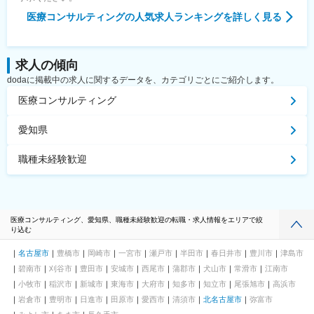
医療コンサルティング
の人気求人ランキングを詳しく見る
求人の傾向
dodaに掲載中の求人に関するデータを、カテゴリごとにご紹介します。
医療コンサルティング
愛知県
職種未経験歓迎
医療コンサルティング、愛知県、職種未経験歓迎の転職・求人情報をエリアで絞
り込む
名古屋市
豊橋市
岡崎市
一宮市
瀬戸市
半田市
春日井市
豊川市
津島市
碧南市
刈谷市
豊田市
安城市
西尾市
蒲郡市
犬山市
常滑市
江南市
小牧市
稲沢市
新城市
東海市
大府市
知多市
知立市
尾張旭市
高浜市
岩倉市
豊明市
日進市
田原市
愛西市
清須市
北名古屋市
弥富市