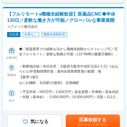
・採用・教育・シフトコントロールの実践によるリテンションの
消される環境です。
までも目安の金額であり、選考を通じて上下する可能性がありま
向上
※名古屋・三重の病院へ配属予定。
す。月給(月額)は固定手当を含めた表記です。
・歯科業界におけるベストプラクティス診療の導入・従業員教育
【フルリモート※職種未経験歓迎】医薬品CMC◆年休
の充実と働き方改革の実践
■やりがい：
130日／柔軟な働き方が可能／グローバルな事業展開
・地域に所在する病院、施設(自宅含む)との連携強化
・医療機関の課題やお困りごとの解決により、医療従事者が患者
・集患マーケティングの企画、Web戦略立案、実行
コアメッド株式会社
様に向き合う時間が増え、患者様への貢献につながります。
・医療の最前線で働く方からの信頼と期待に応え、感謝される瞬
正社員
転勤なし
職種未経験歓迎
▼一部事例
間は、日本の医療を支える存在であることを実感します。
・採用・教育・シフトコントロールの実践によるリテンションの
向上
◆◇製薬業界での経験を活かし職種未経験からチャレンジ可／完
・従業員教育の充実と働き方改革の実践
変更の範囲：会社の定める業務
全フルリモート／柔軟な勤務が可能（1日7時間の裁量労働制）／
・地域に所在する病院、施設(自宅含む)との連携強化
仕事内容
アメリカ・ヨーロッパ企業と事業展開／医薬品の薬事戦略・開発
・歯科業界におけるベストプラクティス診療の導入
戦略のコンサルティング会社◆◇
＜勤務地詳細＞本社住所：大阪府大阪市中央区北浜2-1-21 つねな
・共同購買、本部機能、ICT導入による業務オペレーションの効率
りビル3F受動喫煙対策：屋内全面禁煙変更の範囲：無
化
■仕事内容：
勤務地
・金融機関からの信頼を背景とした成長資金の提供
【最寄り駅】
医薬品開発におけるCMC領域を中心に、コンサルティングおよび
・経営承継後における後継者の確保と体制構築
なにわ橋駅、北浜駅(大阪府)、淀屋橋駅
各種申請資料の作成業務をお任せします。
・適切なガバナンス体制の構築、意思決定の高度化
新薬承認に関わる品質・製造・試験に関する戦略立案から資料作
＜予定年収＞500万円～1,000万円＜賃金形態＞年俸制＜賃金内訳
成までを担っていただきます。
＞年額（基本給）：5,000,000円～10,000,000円＜月額＞312,500
■組織体制
給与
円～625,000円（16分割）＜昇給有無＞有＜残業手当＞無＜給与
配属先企業：株式会社CHCPデンタル
■業務詳細：
補足＞※前職でのご経験・年収に応じて年収は考慮いたします。■
L従業員数：約10名
・新薬承認申請に際する品質規定に則した戦略企画・CMCに関す
年収構成：年俸制となります。■賞与：有（過去実績平均4ヶ月※
る資料の整備・評価・助言・企画の設定
平均で夏2ヶ月分、冬2ヶ月分）賃金はあくまでも目安の金額であ
■グループについて
応募依頼する
・製造方法/試験方法に関する資料の評価・助言
気になる
り、選考を通じて上下する可能性があります。月給(月額)は固定手
CHCPグループ企業数／社員数
（エージェントサービス）
・安定性試験に関する資料の評価・助言