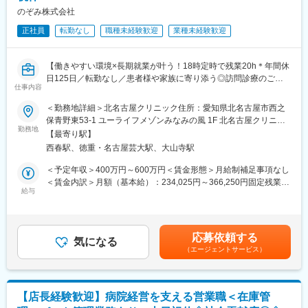
変更の範囲：会社の定める業務
利用を通じて専門職の方に最適な連絡頻度やサービス提供方法を
のぞみ株式会社
聞き、社内調整します。継続的なフォローを行い、2回、3回と紹
正社員
転勤なし
職種未経験歓迎
業種未経験歓迎
介がもらえる関係を築きます。専門職の方が担当している患者様
を漏れなく把握し「施設紹介ならあなた」という状態を作りま
す。
【働きやすい環境×長期就業が叶う！18時定時で残業20h＊年間休
日125日／転勤なし／患者様や家族に寄り添う◎訪問診療のご紹
■配属先
仕事内容
介やクリニック運営】
マーケティングユニット（男性4名、女性1名）に配属します。
30代中心で、将来のリーダー候補として互いに切磋琢磨し、高め
＜勤務地詳細＞北名古屋クリニック住所：愛知県北名古屋市西之
★介護・医療の業界経験を活かしながら、患者様・ご家族・施設
合える環境です
保青野東53-1 ユーライフメゾンみなみの風 1F 北名古屋クリニッ
をつなぐ地域医療のコーディネーターとして活躍いただきます。
勤務地
ク勤務地最寄駅：名鉄犬山線／西春駅受動喫煙対策：屋内全面禁
【最寄り駅】
働き方改善や、長期就業が叶うポジションです★
■当社の魅力
煙変更の範囲：無
西春駅、徳重・名古屋芸大駅、大山寺駅
★成長機会が豊富で「ポスト」を自ら掴める
＜ご経験が活かせるポイント＞
組織が横に広がっているため、チームを率いる役割が必然的に増
＜予定年収＞400万円～600万円＜賃金形態＞月給制補足事項なし
・利用者様やご家族、介護施設との関係づくりを行ってきた方
えています。
＜賃金内訳＞月額（基本給）：234,025円～366,250円固定残業手
・様々な職種や関係機関との連携・調整業務に携わってきた方
給与
前職の役職経験を活かし、早期にマネジメント層へ合流すること
当/月：36,575円～57,250円（固定残業時間20時間0分/月）超過し
・相手の状況やニーズを汲み取り、適切な支援や提案を行ってき
が可能です。
た時間外労働の残業手当は追加支給＜月給＞270,600円～423,500
た方
★評価制度が明確で「ショートカット昇格」が可能
円（一律手当を含む）＜昇給有無＞有＜残業手当＞有＜給与補足
「何を達成すれば、いつ上の階層へ進めるか」を完全に可視化。
＞※上記年収は、経験に応じ決定します。■昇級：年1回■賞与あり
応募依頼する
■職務内容：
気になる
社歴に関わらず実績次第で評価されるため、家族のための早期年
（業績により支給）※モデル年収※係長（30代）500万円課長（40
（エージェントサービス）
当社グループ企業である医療法人（訪問診療クリニック）にて、
収アップやキャリアアップを、自らの手で実現できます。
代）700万円部長（40代）800万円賃金はあくまでも目安の金額で
訪問診療の患者様を集める仕事や、クリニックの運営をお任せし
あり、選考を通じて上下する可能性があります。月給(月額)は固定
ます。
■働く環境について
手当を含めた表記です。
ノルマはなく、介護施設やケアマネジャーとの信頼関係を築きな
名駅直結、フリーアドレスの開放的なオフィス。平均31.7歳と若
【店長経験歓迎】病院経営を支える営業職＜在庫管
がら、訪問診療を必要とする患者様を医療につなぐ役割です。
く、社長に直接意見が通るフラットな組織です。年次不問で合理