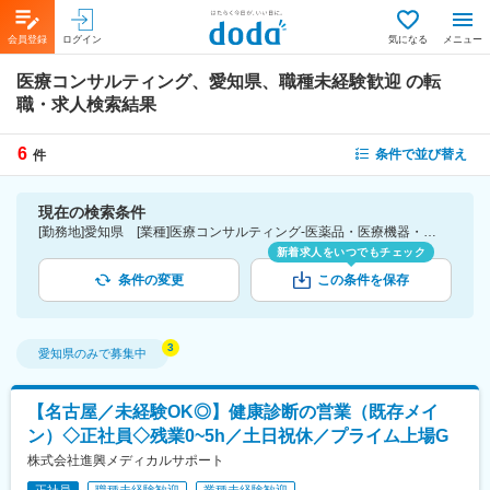
会員登録
ログイン
気になる
メニュー
医療コンサルティング、愛知県、職種未経験歓迎
の転
職・求人検索結果
6
条件で並び替え
件
現在の検索条件
[勤務地]愛知県 [業種]医療コンサルティング-医薬品・医療機器・ライフサイエンス・医療系サービス [こだわり条件ピックアップ]職種未経験歓迎 [詳細条件](募集・採用情報)職種未経験歓迎
新着求人をいつでもチェック
条件の変更
この条件を保存
愛知県
のみで募集中
【名古屋／未経験OK◎】健康診断の営業（既存メイ
ン）◇正社員◇残業0~5h／土日祝休／プライム上場G
株式会社進興メディカルサポート