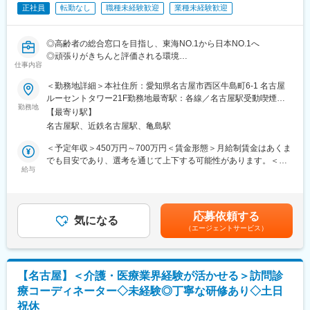
設けていいただきやすいです。
正社員
転勤なし
職種未経験歓迎
業種未経験歓迎
・既存：年に一度の定期健康診断のスケジュール調整が主たる業
務ですが、継続的な関係性構築のため顧客との日頃から良好なコ
ミュニケーションを必要とします。
◎高齢者の総合窓口を目指し、東海NO.1から日本NO.1へ
◎頑張りがきちんと評価される環境
■入社後の流れ・働く環境：
仕事内容
◎組織拡大に伴う増員募集、無理のないステップ踏める
入社後約3ヶ月間は、先輩職員と同行し業務を習得していただきま
＜勤務地詳細＞本社住所：愛知県名古屋市西区牛島町6-1 名古屋
す。OJTにてフォロー体制が整っておりますので、業界未経験の
■概要
ルーセントタワー21F勤務地最寄駅：各線／名古屋駅受動喫煙対
方でも安心して仕事に取り組んでいただけます。また、個人のノ
成果を出しても昇格や昇給は“空き待ち”。私たちは、それでは意欲
勤務地
策：屋内喫煙可能場所あり変更の範囲：会社の定める事業所
ルマはなくチーム全体で目標達成に努めています。
【最寄り駅】
ある人材の力は活かせないと考えています。
課長、課長代理、課長補佐、主任、一般職員の計5名で構成されて
名古屋駅、近鉄名古屋駅、亀島駅
ケアシステムでは現在、増員に伴い組織の多層化を進めていま
おり、30～50代の方々がご活躍されています。残業月平均残業
す。
＜予定年収＞450万円～700万円＜賃金形態＞月給制賃金はあくま
0~5h、有給消化率97%、退職率8%と働きやすい環境でプライベ
現場で圧倒的な成果を上げることが、マネジメントを担うための
でも目安であり、選考を通じて上下する可能性があります。＜賃
ートも充実させることが可能です。
最短ルート。最速でステップを駆け抜け、組織の核となる「次代
給与
金内訳＞月額（基本給）：215,000円～235,000円固定残業手当/
の管理職候補」を募集します。
月：55,000円～75,000円（固定残業時間33時間0分/月）超過した
■当社の特徴：
時間外労働の残業手当は追加支給＜月給＞270,000円～310,000円
東証プライム上場会社「リゾートトラスト株式会社」のグループ
■業務詳細
（一律手当を含む）＜昇給有無＞有＜残業手当＞有＜給与補足＞
で、医療法人社団進興会の運営業務を行っております。健診施設
応募依頼する
1日10件程度、病院や居宅支援事業所を訪問し、ハローケアのサ
気になる
その他：2種類の役職手当など加算あり。■昇給：年1回■賞与：年
として東京23区内に8施設、その他、立川地区、名古屋地区、仙
（エージェントサービス）
ービスをご案内します。訪問を通じて、お困りごとをヒアリング
2回■年収例・年収700万円／31歳・入社4年目／アシスタント
台地区に施設を構え、企業の定期健康診断から各種人間ドックま
し、専門職の方と関係性を築き、まずは1件の問い合わせを獲得し
MGR（月給48万円＋諸手当＋賞与）・年収550万円／30歳・入社
で幅広く対応しております。今春のリゾートトラスト及びオリッ
ます。
3年目／リーダー（月給30万円＋諸手当＋賞与）賃金はあくまで
クスとの資本提携により、グループ力を生かしたVIP健診の展開
具体的には、介護施設を探している患者様を紹介してもらいま
も目安の金額であり、選考を通じて上下する可能性があります。
や、営業力の強化を通じて日本有数の健診機関としての地位を確
【名古屋】＜介護・医療業界経験が活かせる＞訪問診
す。
月給(月額)は固定手当を含めた表記です。
実なものにしていきます。
療コーディネーター◇未経験◎丁寧な研修あり◇土日
祝休
■