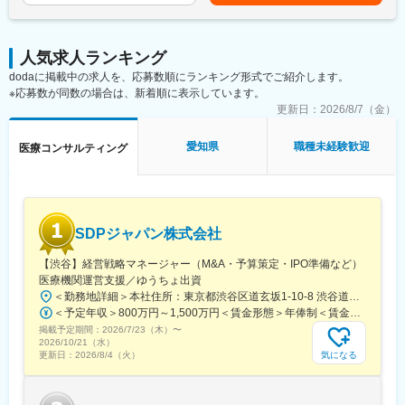
当を含めた表記です。
・企業数：9社
・治験薬概要書・PMDA相談資料・申請資料（CTD-MODULE3）
・社員数：約150名
などの作成およびその助言
・外国製造業者認定、原薬等登録等
グループ拠点数
人気求人ランキング
・病院：全国3,076床
dodaに掲載中の求人を、応募数順にランキング形式でご紹介します。
※クライアントは欧米製薬会社または外資系製薬会社がほとんどで
・薬局：全国186店舗
※応募数が同数の場合は、新着順に表示しています。
す。
・在宅サービス拠点：323拠点
※プロジェクトは一人で行うのではなく、現社員と共に分担し業務
更新日：
2026/8/7（金）
・歯科医院：237チェア
にあたっていただきます。
愛知県
職種未経験歓迎
医療コンサルティング
変更の範囲：会社の定める業務
■教育体制：
通常医薬品メーカー出身が会員である関西医薬協会に、当社は会
員として登録しています。業界関連のセミナーにも参加すること
ができ、メーカーと同じレベルの業界知識とマーケット感をアッ
プデートできる環境です。
SDPジャパン株式会社
■働き方：
【渋谷】経営戦略マネージャー（M&A・予算策定・IPO準備など）
◎完全在宅勤務のため、拠点（東京・大阪）の近くにお住まいで
医療機関運営支援／ゆうちょ出資
なくてもご就業いただけます。
＜勤務地詳細＞本社住所：東京都渋谷区道玄坂1-10-8 渋谷道玄坂東急ビル6F受動喫煙対策：屋内全面禁煙変更の範囲：会社の定める事業所
◎お昼休みの時間帯も自由なので、例えばお子様がおられる方の
＜予定年収＞800万円～1,500万円＜賃金形態＞年俸制＜賃金内訳＞年額（基本給）：8,000,000円～15,000,000円＜月額＞666,666円～1,250,000円（12分割）＜昇給有無＞有＜残業手当＞無賃金はあくまでも目安の金額であり、選考を通じて上下する可能性があります。月給(月額)は固定手当を含めた表記です。
場合、お子様の通院やご都合に合わせて業務時間を調整できま
掲載予定期間：
2026/7/23（木）
〜
す。
2026/10/21（水）
（自分の業務が終わるよう業務管理を行う必要はありますが、裁
気になる
更新日：
2026/8/4（火）
量の大きい働き方ができます）
※現在、関東関西のほか、九州、中部、東北、海外在住の方もいま
す。