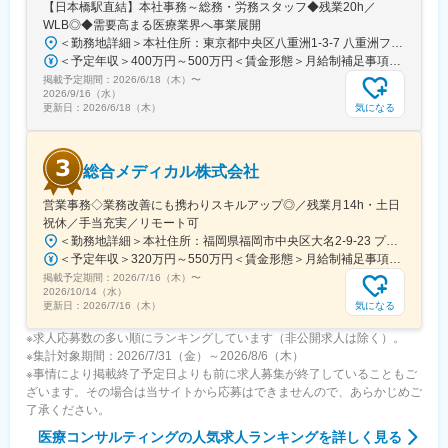
【日本橋駅直結】本社事務～総務・労務スタッフ◆残業20h／
WLB◎◆需要高まる医療業界へ事業展開
＜勤務地詳細＞本社住所：東京都中央区八重洲1-3-7 八重洲ファーストフィナンシャルビル13F受動喫煙対策：屋内全面禁煙変更の範囲：会社の定める事業所
＜予定年収＞400万円～500万円＜賃金形態＞月給制補足事項なし＜賃金内訳＞月額（基本給）：235,000円～284,000円固定残業手当/月：45,000円～66,000円（固定残業時間25時間0分/月）超過した時間外労働の残業手当は追加支給＜月給＞280,000円～350,000円（一律手当を含む）＜昇給有無＞有＜残業手当＞有＜給与補足＞※給与詳細は、ご経験やスキルを考慮のうえ決定します。■昇給：年1回 査定により決定■賞与：年2回（7 月・12 月） 都度査定により決定 算定対象期間に準ずる賃金はあくまでも目安の金額であり、選考を通じて上下する可能性があります。月給(月額)は固定手当を含めた表記です。
掲載予定期間：
2026/6/18（木）
〜
2026/9/16（水）
気になる
更新日：
2026/6/18（木）
総合メディカル株式会社
営業事務◇業務改善にも携わりスキルアップ◎／残業月14h・土日
祝休／手当充実／リモート可
＜勤務地詳細＞本社住所：福岡県福岡市中央区大名2-9-23 プリオ福岡ビル勤務地最寄駅：地下鉄空港線／天神駅受動喫煙対策：屋内全面禁煙変更の範囲：会社の定める事業所
＜予定年収＞320万円～550万円＜賃金形態＞月給制補足事項なし＜賃金内訳＞月額（基本給）：200,000円～246,000円その他固定手当/月：20,000円～110,000円＜月給＞220,000円～356,000円＜昇給有無＞有＜残業手当＞有＜給与補足＞※実際の年収は面談・面接後に経歴や能力に応じて決定します※求人票の想定年収に当てはまらないケースも発生する可能性があります賞与年2回（2025年度実績4.4ヶ月）、昇給年1回住宅補助手当、家族手当、残業手当、休日出勤手当など賃金はあくまでも目安の金額であり、選考を通じて上下する可能性があります。月給(月額)は固定手当を含めた表記です。
掲載予定期間：
2026/7/16（木）
〜
2026/10/14（水）
気になる
更新日：
2026/7/16（木）
※求人応募数の多い順にランキングしています（非公開求人は除く）。
※集計対象期間：2026/7/31（金）～2026/8/6（木）
※事情により掲載終了予定日よりも前に求人募集が終了していることもご
ざいます。その場合は当サイトから応募はできませんので、あらかじめご
了承ください。
医療コンサルティング
の人気求人ランキングを詳しく見る