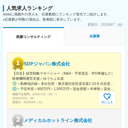
人気求人ランキング
dodaに掲載中の求人を、応募数順にランキング形式でご紹介します。
※応募数が同数の場合は、新着順に表示しています。
更新日：
2026/8/7（金）
兵庫県
医療コンサルティング
SDPジャパン株式会社
【渋谷】経営戦略マネージャー（M&A・予算策定・IPO準備など）
医療機関運営支援／ゆうちょ出資
＜勤務地詳細＞本社住所：東京都渋谷区道玄坂1-10-8 渋谷道玄坂東急ビル6F受動喫煙対策：屋内全面禁煙変更の範囲：会社の定める事業所
＜予定年収＞800万円～1,500万円＜賃金形態＞年俸制＜賃金内訳＞年額（基本給）：8,000,000円～15,000,000円＜月額＞666,666円～1,250,000円（12分割）＜昇給有無＞有＜残業手当＞無賃金はあくまでも目安の金額であり、選考を通じて上下する可能性があります。月給(月額)は固定手当を含めた表記です。
掲載予定期間：
2026/7/23（木）
〜
2026/10/21（水）
気になる
更新日：
2026/8/4（火）
メディカルホットライン株式会社