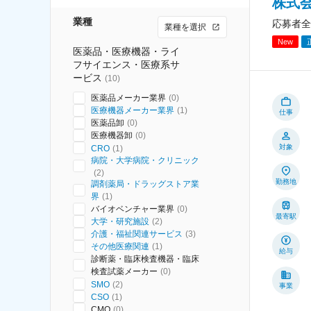
株式
業種
応募者全
業種を選択
New
医薬品・医療機器・ライ
フサイエンス・医療系サ
ービス
(
10
)
医薬品メーカー業界
(
0
)
医療機器メーカー業界
(
1
)
仕事
医薬品卸
(
0
)
医療機器卸
(
0
)
対象
CRO
(
1
)
病院・大学病院・クリニック
(
2
)
勤務地
調剤薬局・ドラッグストア業
界
(
1
)
バイオベンチャー業界
(
0
)
最寄駅
大学・研究施設
(
2
)
介護・福祉関連サービス
(
3
)
その他医療関連
(
1
)
給与
診断薬・臨床検査機器・臨床
検査試薬メーカー
(
0
)
SMO
(
2
)
事業
CSO
(
1
)
CMO
(
0
)