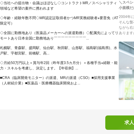
＼スペシ
◇当社への提出物・会議はほぼなし◇コントラクトMR／スペシャリティ
小規模だ
領域など希望の案件に携われます
2004
◇年齢・経験年数不問◇MR認定証取得者かつMR実務経験者※要普免（AT
そんな盤
限定可）
ながら右
◇全国に勤務地あり（医薬品メーカーへの派遣勤務）◇配属先によってリ
あります
モートあり日本全国に勤務地あり￣￣￣￣￣￣￣￣￣...
札幌駅、青森駅、盛岡駅、仙台駅、秋田駅、山形駅、福島駅(福島県)、水
戸駅、宇都宮駅、前橋駅、高...
◇月給50万円以上＋賞与年2回（昨年度3.5カ月分）＋各種手当※経験・能
力・スキルを考慮し、決定します。【年収例】...
■CRA（臨床開発モニター）の派遣、MRの派遣（CSO）■採用支援事業
（人材紹介業）■医薬品・医療機器臨床開発およ...
求人