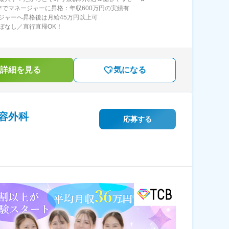
年でマネージャーに昇格：年収600万円の実績有
ジャーへ昇格後は月給45万円以上可
ぼなし／直行直帰OK！
詳細を見る
気になる
容外科
応募する