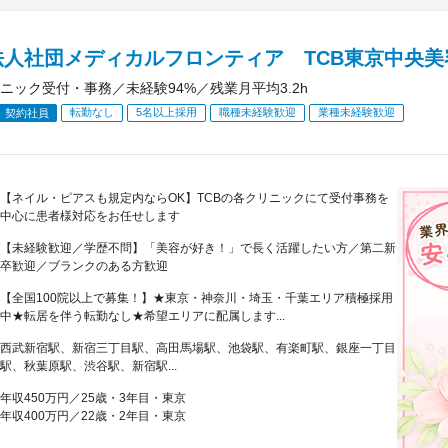
法人社団メディカルフロンティア TCB東京中央美
ニック受付・事務／未経験94%／残業月平均3.2h
転勤なし
5名以上採用
職種未経験歓迎
業種未経験歓迎
契約社員
【ネイル・ピアスも規定内ならOK】TCBの各クリニックにて受付事務を
中心に患者様対応をお任せします
【未経験歓迎／学歴不問】「美容が好き！」で長く活躍したい方／第二新
卒歓迎／ブランクのある方歓迎
【全国100院以上で募集！】★東京・神奈川・埼玉・千葉エリア積極採用
中★転居を伴う転勤なし★希望エリアに配属します...
西武新宿駅、新宿三丁目駅、高田馬場駅、池袋駅、有楽町駅、銀座一丁目
駅、秋葉原駅、渋谷駅、新宿駅...
年収450万円／25歳・3年目・東京
年収400万円／22歳・2年目・東京