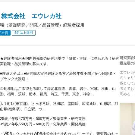
Ｂ株式会社 エウレカ社
職（基礎研究／開発／品質管理）経験者採用
5名以上採用
正社員
研究実験
★経験者採用★国内最先端の研究現場で「研究・実験」に携われる！研究
最先端の
実験職・品質管理の募集です。
エウレカ
■理系大卒以上■研究職の実務経験ある方／経験年数不問／多少経験者・
のキャリ
ブランク大歓迎！
職として
◎勤務地はご希望を考慮して決定北海道、青森、岩手、宮城、秋田、山
考えてお
形、福島、茨城、栃木、群馬、埼玉、千葉、東京、神奈...
高める...
大手町駅(東京都)、さっぽろ駅、秋田駅、盛岡駅、広瀬通駅、山形駅、郡
山駅(福島県)、日立駅、つ...
25歳／年収470万円～500万円／製薬業界・研究業務
35歳／年収550万円～600万円／化学業界・開発業務
・WDBエウレカ社はWDB株式会社の社内カンパニーです。研究職のキャ