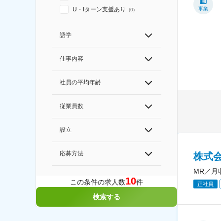
事業
U・Iターン支援あり
(
0
)
語学
仕事内容
社員の平均年齢
従業員数
設立
応募方法
株式
MR／月
10
この条件の求人数
件
正社員
検索する