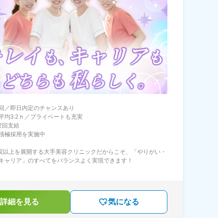
回／即日内定のチャンスあり
平均3.2ｈ／プライベートも充実
2回支給
積極採用を実施中
0院以上を展開する大手美容クリニックだからこそ、「やりがい・
キャリア」のすべてをバランスよく実現できます！
詳細を見る
気になる