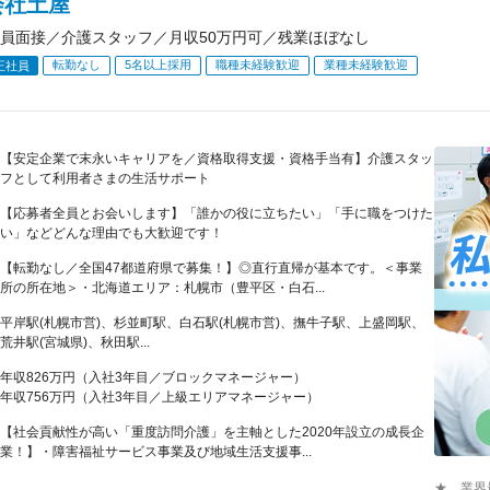
会社土屋
員面接／介護スタッフ／月収50万円可／残業ほぼなし
転勤なし
5名以上採用
職種未経験歓迎
業種未経験歓迎
正社員
【安定企業で末永いキャリアを／資格取得支援・資格手当有】介護スタッ
フとして利用者さまの生活サポート
【応募者全員とお会いします】「誰かの役に立ちたい」「手に職をつけた
い」などどんな理由でも大歓迎です！
【転勤なし／全国47都道府県で募集！】◎直行直帰が基本です。＜事業
所の所在地＞・北海道エリア：札幌市（豊平区・白石...
平岸駅(札幌市営)、杉並町駅、白石駅(札幌市営)、撫牛子駅、上盛岡駅、
荒井駅(宮城県)、秋田駅...
年収826万円（入社3年目／ブロックマネージャー）
年収756万円（入社3年目／上級エリアマネージャー）
【社会貢献性が高い「重度訪問介護」を主軸とした2020年設立の成長企
業！】・障害福祉サービス事業及び地域生活支援事...
★ 業界