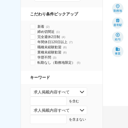
勤務地
こだわり条件ピックアップ
最寄駅
新着
(
2
)
締め切間近
(
1
)
完全週休2日制
(
4
)
給与
年間休日120日以上
(
7
)
職種未経験歓迎
(
6
)
業種未経験歓迎
(
6
)
事業
学歴不問
(
3
)
転勤なし（勤務地限定）
(
5
)
キーワード
求人掲載内容すべて
を含む
求人掲載内容すべて
を含まない