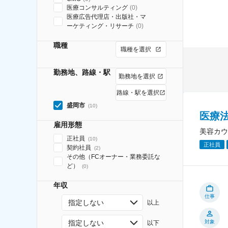
医療コンサルティング
(
0
)
医療広告代理店・出版社・マ
ーケティング・リサーチ
(
0
)
職種
職種を選択
勤務地、路線・駅
勤務地を選択
路線・駅を選択
盛岡市
(
10
)
医療
雇用形態
美容カウ
正社員
(
10
)
正社員
契約社員
(
2
)
その他（FCオーナー・業務委託な
ど）
(
0
)
年収
仕事
指定しない
以上
指定しない
対象
以下