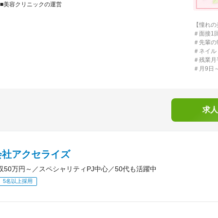
■美容クリニックの運営
【憧れの
＃面接1
＃先輩の
＃ネイル
＃残業月
＃月9日
求人
会社アクセライズ
収50万円～／スペシャリティPJ中心／50代も活躍中
5名以上採用