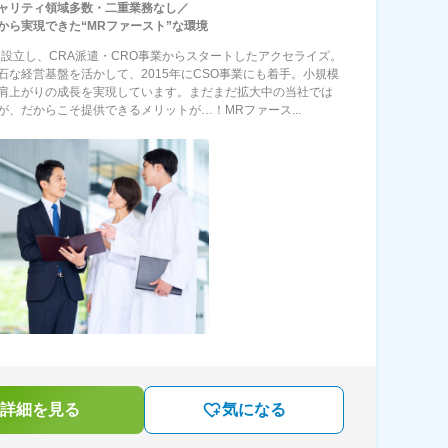
ャリティ領域多数・二重業務なし／
から実現できた“MRファースト”な環境
年に設立し、CRA派遣・CRO事業からスタートしたアクセライズ。
石な経営基盤を活かして、2015年にCSO事業にも着手。小規模
肩上がりの成長を実現しています。まだまだ拡大中の当社では
が、だからこそ提供できるメリットが…！MRファース...
詳細を見る
気になる