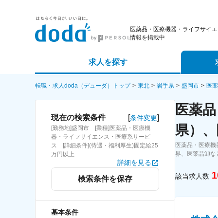
医薬品・医療機器・ライフサイエ
情報を掲載中
求人を探す
詳細条件から探す
エージェ
転職・求人doda（デューダ）トップ
東北
岩手県
盛岡市
医薬
医薬品
新着求人から探す
スカウト
[
]
現在の検索条件
条件変更
県）、
[勤務地]盛岡市 [業種]医薬品・医療機
求人特集から探す
パートナ
器・ライフサイエンス・医療系サービ
医薬品・医療機
ス [詳細条件](待遇・福利厚生)固定給25
界、医薬品卸な
万円以上
詳細を見る
1
該当求人数
検索条件を保存
基本条件