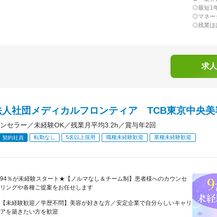
◎最短1
◎マネー
◎残業ほ
求人
法人社団メディカルフロンティア TCB東京中央美
ンセラー／未経験OK／残業月平均3.2h／賞与年2回
転勤なし
5名以上採用
職種未経験歓迎
業種未経験歓迎
契約社員
94％が未経験スタート★【ノルマなし＆チーム制】患者様へのカウンセ
リングや各種ご提案をお任せします
【未経験歓迎／学歴不問】美容が好きな方／安定企業で自分らしいキャリ
アを築きたい方を歓迎