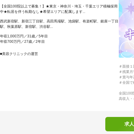
【全国100院以上で募集！】★東京・神奈川・埼玉・千葉エリア積極採用
中★転居を伴う転勤なし★希望エリアに配属します...
西武新宿駅、新宿三丁目駅、高田馬場駅、池袋駅、有楽町駅、銀座一丁目
駅、秋葉原駅、新宿駅、渋谷駅...
年収1,000万円／31歳／5年目
年収700万円／27歳／2年目
■美容クリニックの運営
＃面接１
＃残業月
＃賞与年
＃全国で
全国10
高収入・
求人