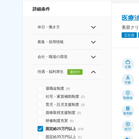
詳細条件
医療
美容クリ
休日・働き方
正社員
募集・採用情報
会社・職場の環境
仕事
待遇・福利厚生
選択中
対象
退職金制度
(
8
)
社宅・家賃補助制度
(
2
)
勤務地
育児・託児支援制度
(
3
)
資格取得支援制度
(
2
)
最寄駅
研修制度充実
(
5
)
固定給25万円以上
給与
(
10
)
固定給35万円以上
(
1
)