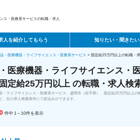
ンス・医療系サービスの転職・求人
求人を紹介してもらう
知りたい・聞きたい
ントサービス
転職ノウハウ
品・医療機器・ライフサイエンス・医療系サービス
固定給25万円以上の転職・
・医療機器・ライフサイエンス・
サービス
データで見る転職
固定給25万円以上 の転職・求人検
ーエージェントサービス
コラム・インタビュー
器・ライフサイエンス・医療系サービス、盛岡市（岩手県）、固定給25万円以上の
ど、左の求人検索条件にて絞込みができます。
転職Q&A
0
件中
1～10
件
を表示