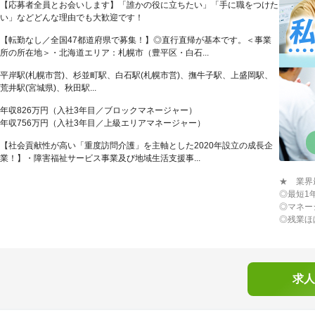
【応募者全員とお会いします】「誰かの役に立ちたい」「手に職をつけた
い」などどんな理由でも大歓迎です！
【転勤なし／全国47都道府県で募集！】◎直行直帰が基本です。＜事業
所の所在地＞・北海道エリア：札幌市（豊平区・白石...
平岸駅(札幌市営)、杉並町駅、白石駅(札幌市営)、撫牛子駅、上盛岡駅、
荒井駅(宮城県)、秋田駅...
年収826万円（入社3年目／ブロックマネージャー）
年収756万円（入社3年目／上級エリアマネージャー）
【社会貢献性が高い「重度訪問介護」を主軸とした2020年設立の成長企
業！】・障害福祉サービス事業及び地域生活支援事...
★ 業界
◎最短1
◎マネー
◎残業ほ
求人