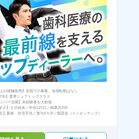
以上の積極採用】全国での募集、全国転勤はなし
07年】業界シェアトップクラス
メンバー活躍】未経験者を大歓迎
すさ】土日祝休／年休125日／残業月20h
生】家族・住宅手当／賞与4カ月／報奨金（インセンティブ）