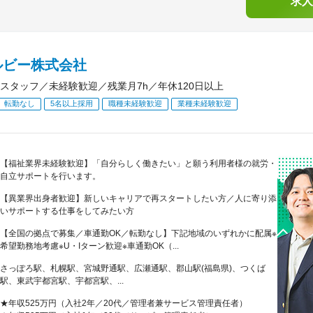
求人
ルビー株式会社
スタッフ／未経験歓迎／残業月7h／年休120日以上
転勤なし
5名以上採用
職種未経験歓迎
業種未経験歓迎
【福祉業界未経験歓迎】「自分らしく働きたい」と願う利用者様の就労・
自立サポートを行います。
【異業界出身者歓迎】新しいキャリアで再スタートしたい方／人に寄り添
いサポートする仕事をしてみたい方
【全国の拠点で募集／車通勤OK／転勤なし】下記地域のいずれかに配属※
希望勤務地考慮※U・Iターン歓迎※車通勤OK（...
さっぽろ駅、札幌駅、宮城野通駅、広瀬通駅、郡山駅(福島県)、つくば
駅、東武宇都宮駅、宇都宮駅、...
★年収525万円（入社2年／20代／管理者兼サービス管理責任者）