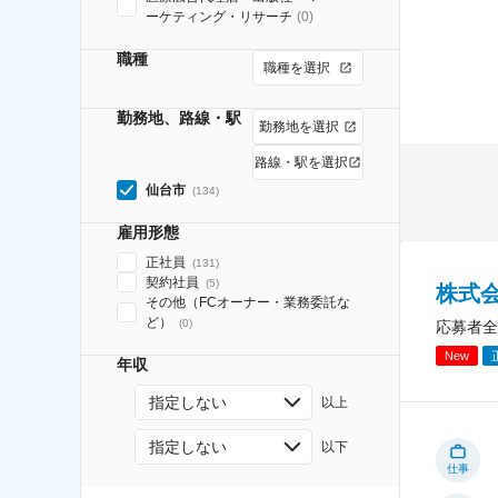
ーケティング・リサーチ
(
0
)
職種
職種を選択
勤務地、路線・駅
勤務地を選択
路線・駅を選択
仙台市
(
134
)
雇用形態
正社員
(
131
)
契約社員
(
5
)
株式
その他（FCオーナー・業務委託な
ど）
(
0
)
応募者全
New
年収
指定しない
以上
指定しない
以下
仕事