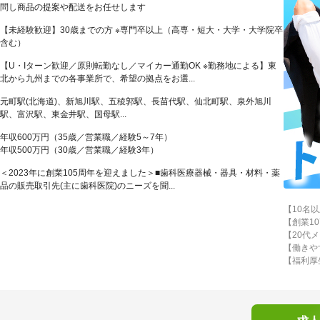
問し商品の提案や配送をお任せします
【未経験歓迎】30歳までの方 ※専門卒以上（高専・短大・大学・大学院卒
含む）
【U・Iターン歓迎／原則転勤なし／マイカー通勤OK ※勤務地による】東
北から九州までの各事業所で、希望の拠点をお選...
元町駅(北海道)、新旭川駅、五稜郭駅、長苗代駅、仙北町駅、泉外旭川
駅、富沢駅、東金井駅、国母駅...
年収600万円（35歳／営業職／経験5～7年）
年収500万円（30歳／営業職／経験3年）
＜2023年に創業105周年を迎えました＞■歯科医療器械・器具・材料・薬
品の販売取引先(主に歯科医院)のニーズを聞...
【10名
【創業1
【20代
【働きや
【福利厚