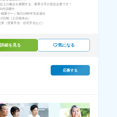
0以上の拠点を展開する、業界大手の安定企業です！
30代活躍中
ー残業デー／毎日18時半完全退社
休2日制（土日祝休み）
充実（営業手当・住宅手当など）
詳細を見る
気になる
応募する