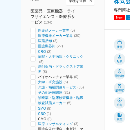
株式
業種を選択
専門商社
医薬品・医療機器・ライ
フサイエンス・医療系サ
New
ービス
(
134
)
医薬品メーカー業界
(
5
)
医療機器メーカー業界
(
30
)
医薬品卸
(
3
)
医療機器卸
(
27
)
仕事
CRO
(
2
)
病院・大学病院・クリニック
(
5
)
対象
調剤薬局・ドラッグストア業
界
(
8
)
勤務地
バイオベンチャー業界
(
0
)
大学・研究施設
(
6
)
介護・福祉関連サービス
(
35
)
最寄駅
その他医療関連
(
31
)
診断薬・臨床検査機器・臨床
検査試薬メーカー
(
5
)
給与
SMO
(
8
)
CSO
(
1
)
CMO
(
0
)
事業
医療コンサルティング
(
3
)
医療広告代理店・出版社・マ