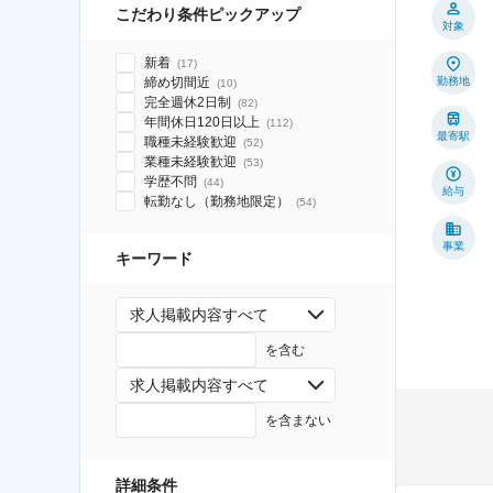
こだわり条件ピックアップ
対象
新着
(
17
)
締め切間近
勤務地
(
10
)
完全週休2日制
(
82
)
年間休日120日以上
(
112
)
最寄駅
職種未経験歓迎
(
52
)
業種未経験歓迎
(
53
)
学歴不問
(
44
)
給与
転勤なし（勤務地限定）
(
54
)
事業
キーワード
求人掲載内容すべて
を含む
求人掲載内容すべて
を含まない
詳細条件