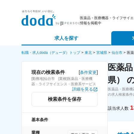
医薬品・医療機器・ライフサイエ
情報を掲載中
求人を探す
詳細条件から探す
エージェ
転職・求人doda（デューダ）トップ
東北
宮城県
仙台市
医薬
医薬品
新着求人から探す
スカウト
[
]
現在の検索条件
条件変更
県） 
[勤務地]仙台市 [業種]医薬品・医療機
求人特集から探す
パートナ
器・ライフサイエンス・医療系サービス
詳細を見る
医薬品・医療機
の求人検索条件
検索条件を保存
1
該当求人数
基本条件
業種