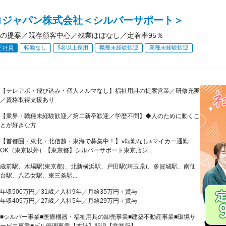
コジャパン株式会社＜シルバーサポート＞
の提案／既存顧客中心／残業ほぼなし／定着率95％
転勤なし
5名以上採用
職種未経験歓迎
業種未経験歓迎
正社員
【テレアポ・飛び込み・個人ノルマなし】福祉用具の提案営業／研修充実
／資格取得支援あり
【業界・職種未経験歓迎／第二新卒歓迎／学歴不問】◆人のために動くこ
とが好きな方
【首都圏・東北・北信越・東海で募集中！】※転勤なし※マイカー通勤
OK（東京以外）【東京都】シルバーサポート東京店シ...
蔵前駅、木場駅(東京都)、北新横浜駅、戸田駅(埼玉県)、多賀城駅、南仙
台駅、八乙女駅、東三条駅...
年収500万円／31歳／入社9年／月給35万円＋賞与
年収405万円／27歳／入社5年／月給29万円＋賞与
■シルバー事業■医療機器・福祉用具の卸売事業■建築不動産事業■環境サ