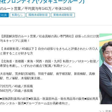
会社フロンティア(ワタキューグループ)
のルート営業／平均賞与年141万／年休124日
転勤なし
職種未経験歓迎
業種未経験歓迎
正社員
【課題解決型のルート営業／社会貢献の高い専門商社】頑張った分だけ賞
与＆キャリアに反映！
【 未経験歓迎／40歳以下 】自分の頑張りをきちんと評価されたい方◎人
と接することが好きな方
【北海道・首都圏・東海・関西・四国・九州】転勤ナシ／UIターン歓迎／
希望を考慮し、いずれかの拠点で配属／転勤ナシ／...
大谷地駅、荒井駅(宮城県)、羽前千歳駅、南宇都宮駅、新前橋駅、高柳
駅、竹ノ塚駅、木場駅(東京都...
720万円／40歳／所長職
560万円／35歳／係長職
■保険調剤薬局の経営■医薬品・医薬部外品・衛生用品等の販売■福祉用具
のレンタル・販売■グループホームほか高齢者向け...
＼＼需要