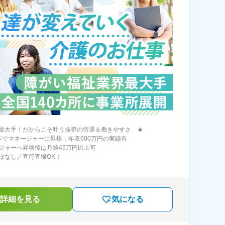
最大手！だからこそ叶う抜群の待遇＆働きやすさ ★
年でマネージャーに昇格：年収600万円の実績有
ジャーへ昇格後は月給45万円以上可
ぼなし／直行直帰OK！
詳細を見る
気になる