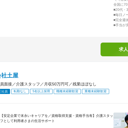
全国に7
■20代・
■毎日ノ
■完全週
■手当が
求人
会社土屋
員面接／介護スタッフ／月収50万円可／残業ほぼなし
転勤なし
5名以上採用
職種未経験歓迎
業種未経験歓迎
正社員
【安定企業で末永いキャリアを／資格取得支援・資格手当有】介護スタッ
フとして利用者さまの生活サポート