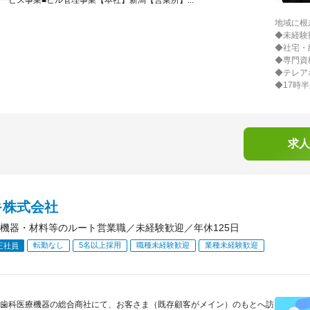
ービス事業■ビル管理事業【本社】新潟【営業所】...
地域に根
◆未経験
◆社宅・
◆専門資
◆テレア
◆17時
求人
キ株式会社
機器・材料等のルート営業職／未経験歓迎／年休125日
転勤なし
5名以上採用
職種未経験歓迎
業種未経験歓迎
正社員
歯科医療機器の総合商社にて、お客さま（既存顧客がメイン）のもとへ訪