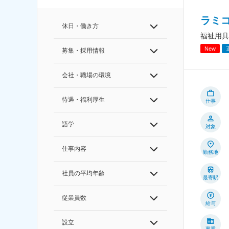
ラミ
休日・働き方
福祉用具
New
募集・採用情報
会社・職場の環境
待遇・福利厚生
仕事
語学
対象
仕事内容
勤務地
社員の平均年齢
最寄駅
従業員数
給与
設立
事業