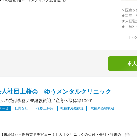
HPの企画制作／リスティング広告運用／...
＼医療を
★毎年、
★未経験
★月給3
――IT
求人
法人社団上桜会 ゆうメンタルクリニック
クの受付事務／未経験歓迎／産育休取得率100％
転勤なし
5名以上採用
職種未経験歓迎
業種未経験歓迎
正社員
【未経験から医療業界デビュー！】大手クリニックの受付・会計・秘書の