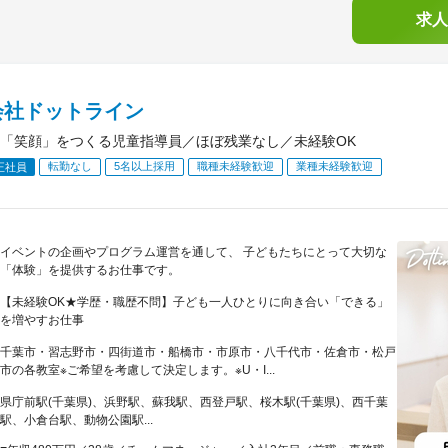
求人
会社ドットライン
「笑顔」をつくる児童指導員／ほぼ残業なし／未経験OK
転勤なし
5名以上採用
職種未経験歓迎
業種未経験歓迎
正社員
イベントの企画やプログラム運営を通して、 子どもたちにとって大切な
「体験」を提供するお仕事です。
【未経験OK★学歴・職歴不問】子ども一人ひとりに向き合い「できる」
を増やすお仕事
千葉市・習志野市・四街道市・船橋市・市原市・八千代市・佐倉市・松戸
市の各教室※ご希望を考慮して決定します。※U・I...
県庁前駅(千葉県)、浜野駅、蘇我駅、西登戸駅、桜木駅(千葉県)、西千葉
駅、小倉台駅、動物公園駅...