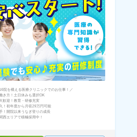
16院を構える医療クリニックでのお仕事！／
働き方！土日休みも選択OK
大歓迎！教育・研修充実
入！初年度から月収29万円可能
手！開院以来うなぎ登りの成長
関西エリアで積極採用中！