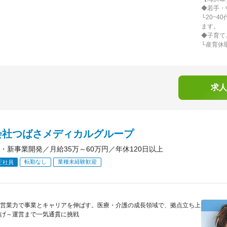
◆若手・
└20~
ます。
◆子育て
└産育休
求人
会社つばさメディカルグループ
・新事業開発／月給35万～60万円／年休120日以上
転勤なし
業種未経験歓迎
正社員
営業力で事業とキャリアを伸ばす。医療・介護の成長領域で、拠点立ち上
げ～運営まで一気通貫に挑戦