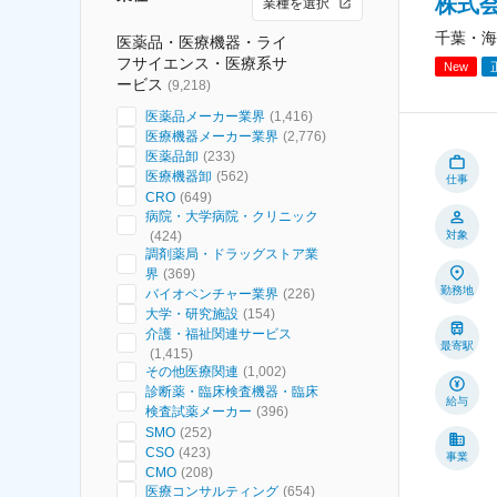
株式
業種を選択
千葉・海
医薬品・医療機器・ライ
フサイエンス・医療系サ
New
ービス
(
9,218
)
医薬品メーカー業界
(
1,416
)
医療機器メーカー業界
(
2,776
)
医薬品卸
(
233
)
医療機器卸
(
562
)
仕事
CRO
(
649
)
病院・大学病院・クリニック
(
424
)
対象
調剤薬局・ドラッグストア業
界
(
369
)
勤務地
バイオベンチャー業界
(
226
)
大学・研究施設
(
154
)
介護・福祉関連サービス
最寄駅
(
1,415
)
その他医療関連
(
1,002
)
診断薬・臨床検査機器・臨床
給与
検査試薬メーカー
(
396
)
SMO
(
252
)
CSO
(
423
)
事業
CMO
(
208
)
医療コンサルティング
(
654
)