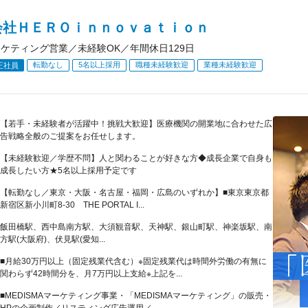
会社ＨＥＲＯｉｎｎｏｖａｔｉｏｎ
ーケティング営業／未経験OK／年間休日129日
転勤なし
5名以上採用
職種未経験歓迎
業種未経験歓迎
正社員
【若手・未経験者が活躍中！挑戦大歓迎】医療機関の開業地に合わせた広
告戦略全般のご提案をお任せします。
【未経験歓迎／学歴不問】人と関わることが好きな方◆成長企業で自身も
成長したい方★5名以上採用予定です
【転勤なし／東京・大阪・名古屋・福岡・広島のいずれか】■東京東京都
新宿区新小川町8-30 THE PORTAL I...
飯田橋駅、西中島南方駅、大須観音駅、天神駅、銀山町駅、神楽坂駅、南
方駅(大阪府)、伏見駅(愛知...
■月給30万円以上（固定残業代含む）※固定残業代は時間外労働の有無に
関わらず42時間分を、月7万円以上支給※上記を...
■MEDISMAマーケティング事業・「MEDISMAマーケティング」の販売・