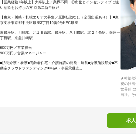
【営業経験1年以上】大卒以上／業界不問 ◎出世とインセンティブに強
い意欲をお持ちの方 ◎第二新卒歓迎
【東京・川崎・札幌エリアの募集／原則転勤なし（全国出張あり）】■東
京支社東京都中央区銀座3丁目10番9号KEC銀座...
東銀座駅、川崎駅、北１８条駅、銀座駅、八丁畷駅、北２４条駅、銀座一
丁目駅、京急川崎駅
600万円／営業担当
900万円／営業マネージャー
■訪問介護・看護■高齢者住宅・介護施設の開発・運営■介護施設紹介■不
動産クラウドファンディング■M&A・事業承継支...
★幹部候
視の社風
世界的に
当社。そ
求人