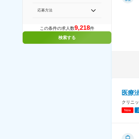
応募方法
9,218
この条件の求人数
件
検索する
医療
クリニッ
New