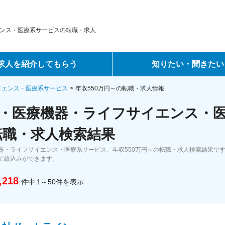
ンス・医療系サービスの転職・求人
求人を紹介してもらう
知りたい・聞きたい
ントサービス
転職ノウハウ
イエンス・医療系サービス
年収550万円～の転職・求人情報
・医療機器・ライフサイエンス・医
サービス
データで見る転職
転職・求人検索結果
ーエージェントサービス
コラム・インタビュー
器・ライフサイエンス・医療系サービス、年収550万円～の転職・求人検索結果で
て絞込みができます。
転職Q&A
,218
件中
1～50
件
を表示