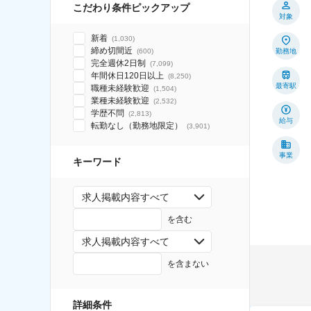
こだわり条件ピックアップ
対象
新着
(
1,030
)
締め切間近
(
600
)
勤務地
完全週休2日制
(
7,099
)
年間休日120日以上
(
8,250
)
最寄駅
職種未経験歓迎
(
1,504
)
業種未経験歓迎
(
2,532
)
学歴不問
(
2,813
)
給与
転勤なし（勤務地限定）
(
3,901
)
事業
キーワード
求人掲載内容すべて
を含む
求人掲載内容すべて
を含まない
詳細条件