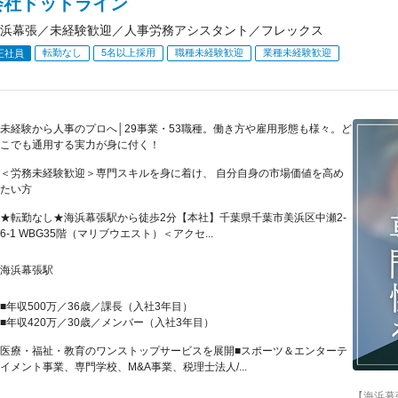
会社ドットライン
浜幕張／未経験歓迎／人事労務アシスタント／フレックス
転勤なし
5名以上採用
職種未経験歓迎
業種未経験歓迎
正社員
未経験から人事のプロへ│29事業・53職種。働き方や雇用形態も様々。ど
こでも通用する実力が身に付く！
＜労務未経験歓迎＞専門スキルを身に着け、 自分自身の市場価値を高め
たい方
★転勤なし★海浜幕張駅から徒歩2分【本社】千葉県千葉市美浜区中瀬2-
6-1 WBG35階（マリブウエスト）＜アクセ...
海浜幕張駅
■年収500万／36歳／課長（入社3年目）
■年収420万／30歳／メンバー（入社3年目）
医療・福祉・教育のワンストップサービスを展開■スポーツ＆エンターテ
イメント事業、専門学校、M&A事業、税理士法人/...
【海浜幕