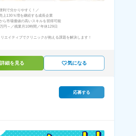
便利で分かりやすく！／
売上130％増を継続する成長企業
から市場価値の高いスキルを習得可能
0万円～／残業月10時間／年休129日
×クリエイティブでクリニックが抱える課題を解決します！
詳細を見る
気になる
応募する