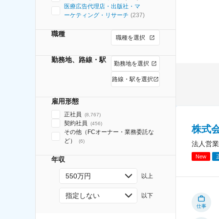
医療広告代理店・出版社・マ
ーケティング・リサーチ
(
237
)
職種
職種を選択
勤務地、路線・駅
勤務地を選択
路線・駅を選択
雇用形態
正社員
(
8,767
)
契約社員
(
456
)
株式
その他（FCオーナー・業務委託な
ど）
(
6
)
法人営業
New
年収
550万円
以上
指定しない
以下
仕事