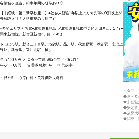
各業務を担当。約半年間の研修あり◎
【未経験・第二新卒歓迎！】※社会人経験1年以上の方★先輩の9割以上が
未経験入社！人柄重視の採用です
※希望エリアを考慮■北海道札幌院 ／北海道札幌市中央区北四条西5-1-48■
関東新宿院／新宿区新宿3丁目17-4池...
さっぽろ駅、新宿三丁目駅、池袋駅、品川駅、秋葉原駅、渋谷駅、京成上
野駅、新橋駅、立川北駅、横浜...
年収400万円 ／ スタッフ職 経験1年 ／20代前半
年収530万円 ／ 管理職 経験3年 ／30代前半
＊精神科・心療内科＊美容保険皮膚科
＼全国に
◆選べる
◆未経験
◆安定収
◆業界大
◆関東・