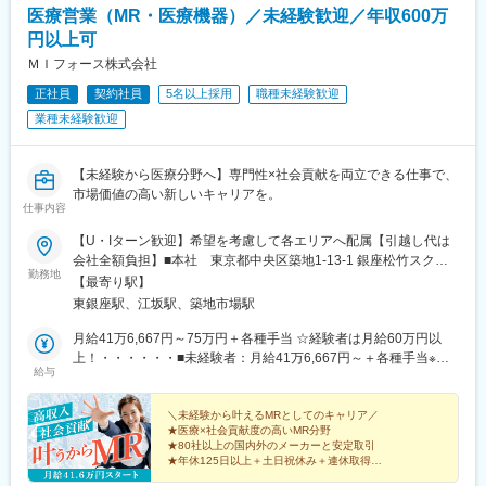
医療営業（MR・医療機器）／未経験歓迎／年収600万
円以上可
ＭＩフォース株式会社
正社員
契約社員
5名以上採用
職種未経験歓迎
業種未経験歓迎
【未経験から医療分野へ】専門性×社会貢献を両立できる仕事で、
市場価値の高い新しいキャリアを。
仕事内容
【U・Iターン歓迎】希望を考慮して各エリアへ配属【引越し代は
会社全額負担】■本社 東京都中央区築地1-13-1 銀座松竹スクエ
勤務地
ア9F■勤務エリア：（1）北海道：北海道（2）東北：青森・秋
【最寄り駅】
田・岩手・山形・宮城・福島（3）関東：東京・神奈川・千葉・埼
東銀座駅、江坂駅、築地市場駅
玉・茨城・栃木・群馬（4）甲信越：新潟・長野・山梨（5）東
海：愛知・岐阜・三重・静岡（6）北陸：富山・石川・福井（7）
月給41万6,667円～75万円＋各種手当 ☆経験者は月給60万円以
近畿：大阪・京都・滋賀・奈良・和歌山・兵庫（8）中国：岡山・
上！・・・・・・■未経験者：月給41万6,667円～＋各種手当※上
給与
広島・山口・島根・鳥取（9）四国：香川・徳島・高知・愛媛
記には固定残業代（7万9,114円～／30時間分）を含みます。※超
（10）九州：福岡・大分・宮崎・鹿児島・熊本・佐賀・長崎・沖
過分は別途全額支給いたします。◎手当を含めれば初年度から年
縄※勤務地限定～全国転勤（規定あり）の選択可能※配属エリアは
収600万円以上も可能！・・・・・・■経験者：月給60万円～75万
＼未経験から叶えるMRとしてのキャリア／
★医療×社会貢献度の高いMR分野
希望を考慮して決定いたします。希望範囲外への転勤はありませ
円＋各種手当※上記には固定残業代（11万760円～／30時間分）を
★80社以上の国内外のメーカーと安定取引
ん。※変更の範囲：会社の定める事業所（リモートワーク含む）
含みます。※超過分は別途全額支給いたします。＜年収例＞◎初年
★年休125日以上＋土日祝休み＋連休取得OK
度年収は700万円以上！◎最大年収900万円以上も目指せる
★eラーニング・資格取得支援など研修充実