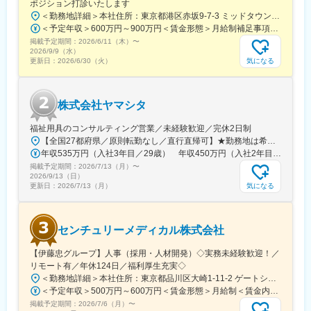
ポジション打診いたします
・ノルマを引いて20～30台販売すると1クール200～300万円のイ
＜勤務地詳細＞本社住所：東京都港区赤坂9-7-3 ミッドタウン・ウェスト勤務地最寄駅：東京メトロ日比谷線／都営大江戸線／六本木駅受動喫煙対策：敷地内全面禁煙変更の範囲：会社の定める事業所（リモートワーク含む）
ンセンティブを獲得できます。そちらを3クール続けることで
＜予定年収＞600万円～900万円＜賃金形態＞月給制補足事項なし＜賃金内訳＞月額（基本給）：300,000円～500,000円＜月給＞300,000円～500,000円＜昇給有無＞有＜残業手当＞有賃金はあくまでも目安の金額であり、選考を通じて上下する可能性があります。月給(月額)は固定手当を含めた表記です。
1000万円を目指すことが可能です！※現在、営業職30名中、3、4
掲載予定期間：
2026/6/11（木）
〜
名いらっしゃいます。
2026/9/9（水）
∟毎日会場に足を運んで頂くお客様の10％の方にご購入頂いてお
気になる
更新日：
2026/6/30（火）
ります。
・下記を達成するとインセンティブが数万円～10万円ほど発生し
株式会社ヤマシタ
ます。
◎自己新記録賞（自身の販売台数を超える）
福祉用具のコンサルティング営業／未経験歓迎／完休2日制
◎チーム賞（チームでノルマを超える）
【全国27都府県／原則転勤なし／直行直帰可】★勤務地は希望を考慮★拠点により車通勤OK※充足状況により、ご希望の勤務地での募集が終了している場合があります。※転居を伴う転勤の有無は、半年ごとに希望を伺い、選択いただけます。■東北■・宮城県（仙台市）■関東■・東京都（東京23区など）・神奈川県（横浜市など）・埼玉県（さいたま市など）・千葉県（千葉市など）・茨城県（水戸市）・栃木県（宇都宮市／足利市）・群馬県（前橋市）■東海■・愛知県（名古屋市／豊田市／豊橋市／小牧市）・静岡県（静岡市／浜松市／沼津市／焼津市／富士市）・岐阜県（岐阜市）・三重県（四日市市）■信越・北陸■・長野県（長野市）・山梨県（甲府市）・石川県（金沢市）・富山県（富山市）・福井県（福井市）■関西■・大阪府・兵庫県（神戸市／尼崎市／姫路市）・京都府（京都市）・奈良県（奈良市／天理市）・滋賀県（大津市／彦根市）・和歌山県（和歌山市／田辺市）■中国■・広島県（広島市）・岡山県（岡山市）■四国■・香川県（高松市）■九州■・福岡県（福岡市）
◎年間の売上トップ3
年収535万円（入社3年目／29歳） 年収450万円（入社2年目／26歳）
◎集客数（1日あたり330名）
掲載予定期間：
2026/7/13（月）
〜
2026/9/13（日）
■モデル年収・キャリアパス：
気になる
更新日：
2026/7/13（月）
・絶対評価で営業成績が反映され、リーダー／主任／課長とキャ
リアアップすることができます。課長職になると、役職手当5万円
／月＋インセンが2％アップします。
センチュリーメディカル株式会社
変更の範囲：会社の定める業務
【伊藤忠グループ】人事（採用・人材開発）◇実務未経験歓迎！／
リモート有／年休124日／福利厚生充実◇
＜勤務地詳細＞本社住所：東京都品川区大崎1-11-2 ゲートシティ大崎イーストタワー22Ｆ勤務地最寄駅：JR山手線／大崎駅受動喫煙対策：屋内全面禁煙変更の範囲：会社の定める事業所（リモートワーク含む）
＜予定年収＞500万円～600万円＜賃金形態＞月給制＜賃金内訳＞月額（基本給）：300,000円～350,000円＜月給＞300,000円～350,000円＜昇給有無＞有＜残業手当＞有＜給与補足＞上記年収は、あくまで目安であり、前職・経験を考慮し検討させて頂きます。■昇給：あり■賞与：あり※会社業績と個人業績に応じて算定されます。賃金はあくまでも目安の金額であり、選考を通じて上下する可能性があります。月給(月額)は固定手当を含めた表記です。
掲載予定期間：
2026/7/6（月）
〜