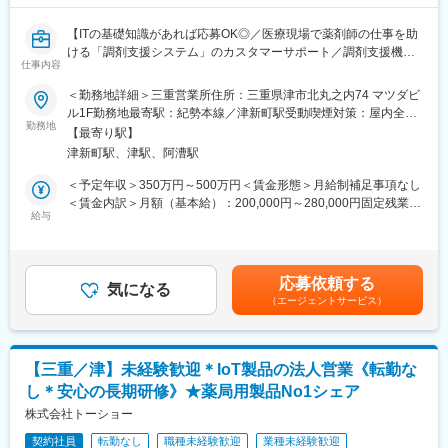
入社後は首都圏（東京・神奈川・埼玉）、福岡、大阪、兵庫のい
ずれかの事業所にて、6か月間のマネージャー養成研修を行いま
【ITの基礎知識があれば応募OK◎／医療現場で薬剤師の仕事を助
す。
ける「調剤支援システム」のカスタマーサポート／調剤支援機
■入社～1カ月目
仕事内容
器・システムで総合病院でのシェアNo.1】
・業界未経験者でもゼロから学ぶことができる基礎研修／必要資
格取得。なお、資格取得のための費用は当社負担となります。
＜勤務地詳細＞三重営業所住所：三重県津市北丸之内74 マツダビ
【はじめに】
■1～3か月目
ル1F勤務地最寄駅：紀勢本線／津新町駅受動喫煙対策：屋内全面
当ポジションは自社販売している大型IoT製品や薬剤システムの運
・OJTを受けながら日勤・夜勤両方の介護現場での業務をお任せ
勤務地
禁煙変更の範囲：会社の定める事業所（リモートワーク含む）
【最寄り駅】
用～保守を担うシステムエンジニア職となっております。未経験
します。
津新町駅、津駅、阿漕駅
からチャレンジできる事に加えて、メーカー直雇用という貴重な
※研修終了後は現場業務は無くなるため日勤のみ
求人となっております。IT領域へキャリアチェンジされたい方歓
■3～6か月目
＜予定年収＞350万円～500万円＜賃金形態＞月給制補足事項なし
迎しております！
・マネージャー業務を学んでいただきます。ピープルマネジメン
＜賃金内訳＞月額（基本給）：200,000円～280,000円固定残業手
トだけでなく、売上管理や各事業所が目標を達成するための事業
給与
当/月：40,000円～70,000円（固定残業時間33時間0分/月）超過し
【業務内容】
所運営を行います。※上司がメンターとなり手厚いサポートがござ
た時間外労働の残業手当は追加支給＜月給＞240,000円～350,000
お客様との仕様打合せや現地でのシステムカスタマイズも発生す
います。
円（一律手当を含む）＜昇給有無＞有＜残業手当＞有＜給与補足
るため、社内でのデスクワークが6割、お客様先での業務が4割ほ
■本配属後
＞※給与詳細は、年齢・スキルを考慮し決定します。■昇給：年1
応募依頼する
どとなります。また、外部のITベンダーとの打ち合わせ等もある
・各事業所の課題や目的に合わせてマネジメント業務に専念頂き
気になる
回■賞与：年2回賃金はあくまでも目安の金額であり、選考を通じ
（エージェントサービス）
ため、関係者が多いのも当職種の特徴の一つとなります。
ます。
て上下する可能性があります。月給(月額)は固定手当を含めた表記
最初は一つの製品を担当いただきシステムと製品専門性を高めて
※独り立ち後はリモート×出社も可
です。
頂きますが、経験に応じて他のシステムや対応範囲を広げて頂き
ます。
【キャリアパス（例）】
【三重／津】未経験歓迎＊IoT製品の法人営業《転勤な
・医療介護スタッフ（2週間程度の基礎研修必要資格取得、現場業
し＊安心の長期研修》★薬局用製品No1シェア
【ポジションの魅力】
務）
・長期間の研修を用意しているため職種未経験＆技術的な知識が
株式会社トーショー
・サービスリーダー（入社3カ月～※研修期間）
全く無い方でも立ち上りが可能となっております。
・サービス提供責任者（入社半年／年収420～650万円）
契約社員
転勤なし
職種未経験歓迎
業種未経験歓迎