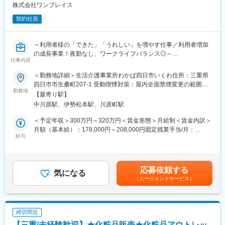
■1日の仕事の流れ ※平日10:30～19:30勤務の例
株式会社ワンプレイス
変更の範囲：会社の定める業務
10:30～12：00 研修、支援会議、買い物、車両点検、イベント
契約社員
や活動の準備、関係機関への報告書の作成、お出かけ先への下
見、清掃等
12：00～13：00 昼食・休憩 ※利用者さんの利用状況や送迎の
～利用者様の「できた」「うれしい」を増やす仕事／利用者増加
関係で臨機応変に対応
の成長事業！夜勤なし、ワークライフバランス◎～
13：00～14：00 活動準備
仕事内容
14：00～ 送迎開始（下校時刻に合わせて動きます）、登所後宿
■求人概要
＜勤務地詳細＞生活介護事業所わかば四日市いくわ住所：三重県
題や活動、余暇時間を過ごす
わかばグループは、三重県で児童発達支援、放課後等デイサービ
四日市市生桑町207-1 受動喫煙対策：屋内全面禁煙変更の範囲：
15：30～ 来所。おやつ、宿題、集団活動、個別活動、余暇時
ス、就労継続支援B型、生活介護、障害者グループホームなど、
勤務地
会社の定める事業所
間、そうじ、帰りの会
【最寄り駅】
12施設以上にわたる障がい福祉サービスを地域に根ざして展開し
17：30～ そうじ、帰りの会
中川原駅、伊勢松本駅、川原町駅
ています 。
18：00～ ご自宅への送迎開始
利用者が増加していることを背景に、障がいのある方のデイサー
＜予定年収＞300万円～320万円＜賃金形態＞月給制＜賃金内訳＞
19：00～ 送迎から戻る、そうじ、ミーティング
ビス『生活介護事業所』での生活支援員の募集となります。
月額（基本給）：178,000円～208,000円固定残業手当/月：
19：30 退勤
給与
15,000円（固定残業時間9時間10分/月）超過した時間外労働の残
■具体的には
業手当は追加支給＜月給＞193,000円～223,000円（一律手当を含
■キャリアステップ
四日市の生活支援事業所の生活支援員（支援スタッフ）として活
む）＜昇給有無＞有＜残業手当＞有＜給与補足＞■賞与：2回／年
キャリアアップは会社が全面支援いたしますので、これまでの経
躍いただきます。
(実績平均 2か月/年）■昇給：1回／年■資格手当：※生活介護事業
験、資格、知識を活かして、
応募依頼する
・事業所内で、ご利用者様のサポート業務全般
気になる
所わかば四日市いくわ勤務の方のみ介護福祉士・社会福祉士＋
【保育士・児童指導員】→【児童発達支援管理責任者】→【施設
（エージェントサービス）
・健康管理/服薬管理
10.000円、介護職員初任者研修・実務者研修＋5.000
管理者】とぜひキャリアアップに挑戦をしていただきたいです。
・日常生活に必要な相談
円 賃金はあくまでも目安の金額であり、選考を通じ
当社は四日市市／菰野町に6施設を展開しており、地域に密着した
・援助の実施、記録の記入、入力
て上下する可能性があります。月給(月額)は固定手当を含めた表記
施設です。今後も施設や事業展開を計画しており色々なポジショ
・利用者様とのコミュニケーション、レクリエーションの実施等
です。
ンを目指すことも可能です。
締切間近
・自宅の送迎業務、お出かけ等での運転業務
【三重/未経験歓迎】★化粧品販売★化粧品アウトレッ