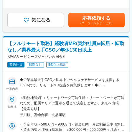
レーション構築
常時、待機期間が発生することが無いよう隙間なくアサインをし
有＜残業手当＞無＜給与補足＞【残業手当について】管理監督者
・卸への訪問、同行、卸 MS（Marketing Specialist 医薬品卸販売
ています。これも比較的少数規模に抑えて運営を行っているから
の承認の上、研究会、顧客との会議等が発生する場合、別途残業
担当者）とのリレーション構築
こそ実現ができていることであり、強みの部分です。
手当支給する。【補足】プロジェクト稼働手当(35,000円)、外勤
応募依頼する
・医療従事者向けの説明会の企画・実施、医師同士のコミュニケ
気になる
日当（1日1,500円／外勤3.5時間以上）■変動賞与制（6月・12
（エージェントサービス）
ーション推進のための研究会・勉強会の立ち上げ、講演会の企
変更の範囲：会社の定める業務
月・3月）※平均実績6ヶ月分■インセンティブ：3月（対象者）賃
画・運営 等
金はあくまでも目安の金額であり、選考を通じて上下する可能性
があります。月給(月額)は固定手当を含めた表記です。
■CSO業界の動向：CSO業界の今後の動向としては今後のニーズ
【フルリモート勤務】経験者MR(契約社員)※転居・転勤
が拡大していくことが見込まれます。メーカーMRの場合は新製品
なし／業界最大手CSO／年休130日以上
の上市、競合品の出現、特許切れ、等によってMRの雇用が流動的
となるケースもありますが、ヘルスケアのマーケットで見た時に
IQVIAサービシーズジャパン合同会社
は市場はかなりの拡大フェーズにございます。そのため、販売を
契約社員
転勤なし
5名以上採用
アウトソースする欧米的な手法が今後はベーシックなものとな
り、コントラクトMRとして息の長いキャリアを形成することがで
きるのです。
◆◇業界最大手CSO／世界中でヘルスケアサービスを提供する
IQVIAにて、リモートMR担当を募集致します！◆◇
■当社について：当社は米国に本社を置き、世界100以上の国や地
仕事内容
域で約55,000名の社員を有し、情報や革新的テクノロジー、およ
【具体的な業務詳細】
＜勤務地詳細1＞リモートワーク可能住所：リモートワークが可能
び臨床試験サービスを提供する世界的なリーディングカンパニー
国内トップクラスのプロジェクト受託実績を誇る当社の一員とし
なため、配属エリアは選考を通じて決定しますが、東京へ出張が
です。当社は、疾患領域、サイエンス、解析における長年の経験
て、医薬品PJなどを中心にリモートMRとしてクライアントビジ
勤務地
可能な方歓迎です。 受動喫煙対策：屋内全面禁煙＜勤務地詳細2
や知識を生かして、様々なサービスを提供し続けています。
【最寄り駅】
ネス拡大に貢献していただきます。
＞本社住所：東京都港区高輪4-10-18 京急第1ビル勤務地最寄駅：
品川駅、高輪台駅、北品川駅
具体的なプロジェクトは選考の過程でお伝えいたしますので、是
JR各線／品川駅受動喫煙対策：屋内全面禁煙変更の範囲：会社の
変更の範囲：会社の定める業務
非お気軽にご応募くださいませ！
定める事業所
＜予定年収＞500万円～900万円＜賃金形態＞月給制補足事項無し
＜賃金内訳＞月額（基本給）：300,000円～500,000円＜月給＞