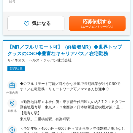
【IQVIAサービシーズジャパンについて】
給与
300,000円～500,000円＜昇給有無＞有＜残業手当＞無＜給与補足
・世界100以上の国と地域／8万人の社員が、医薬品の臨床開発～
＞【残業手当について】管理監督者の承認の上、研究会、顧客と
プロモーションに携わり、市場を流通するほぼすべての医薬品に
の会議等が発生する場合、別途残業手当支給する。【補足】プロ
関与しています
ジェクト稼働手当(35,000円)、外勤日当（1日1,500円／外勤3.5時
応募依頼する
・日本においても業界トップシェアを誇り、常時100以上のPJが
気になる
間以上）■変動賞与制（6月・12月・3月）※平均実績6ヶ月分■イン
（エージェントサービス）
稼働しています
センティブ：3月（対象者）賃金はあくまでも目安の金額であり、
選考を通じて上下する可能性があります。月給(月額)は固定手当を
変更の範囲：会社の定める業務
含めた表記です。
【MR／フルリモート可】（経験者MR）◆世界トップ
クラスのCSO◆豊富なキャリアパス／在宅勤務
サイネオス・ヘルス・ジャパン株式会社
契約社員
◆◇フルリモート可能／穏やかな社風で長期就業が叶うCSOで
す！／在宅勤務・リモートワーク可／ママさん歓迎◆◇
仕事内容
■業務内容：
＜勤務地詳細＞本社住所：東京都千代田区丸の内2-7-2 ＪＰタワー
大手製薬会社などを中心としたクライアントのプロジェクトへの
勤務地最寄駅：東京メトロ東西線／日本橋駅受動喫煙対策：屋内
配属です。
勤務地
全面禁煙変更の範囲：会社の定める事業所（リモートワーク含
【最寄り駅】
リモート環境下で下記のような業務を行っていただきます。
む）
東京駅、二重橋前駅、有楽町駅
・オンラインでの説明会実施
・医療関係者からの問い合わせ対応（電話、オンライン）など
＜予定年収＞450万円～600万円＜賃金形態＞年俸制補足事項なし
※プロジェクトの状況によっては、選考保留（ご紹介できるプロジ