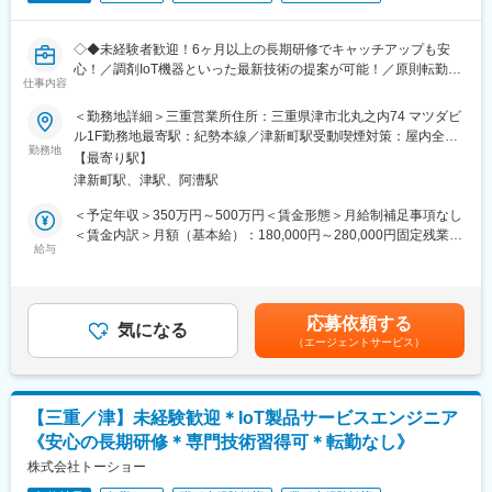
・業界トップクラスの調剤システムやIoT製品を扱っており、業務
・サービスマネージャー（入社1年／年収560～700万円）
を通して最新の技術に触れることが可能です。
・エリアマネージャー（入社1年～／年収700～800万円）
・正社員登用は前提の採用です。就業態度に問題がなければ原則
・ブロックマネージャー（年収800～900万円）
◇◆未経験者歓迎！6ヶ月以上の長期研修でキャッチアップも安
登用となり、業界トップクラスシェアを誇る優良企業の正社員と
・ゼネラルマネージャー（年収900～1200万円）
心！／調剤IoT機器といった最新技術の提案が可能！／原則転勤は
して安定就業が可能です。（登用率98%、試験ノルマなし）
仕事内容
無いため特定エリアで就業されたい方も歓迎！社会貢献性の高い
変更の範囲：会社の定める業務
仕事◆◇
＜勤務地詳細＞三重営業所住所：三重県津市北丸之内74 マツダビ
【同社の魅力】
ル1F勤務地最寄駅：紀勢本線／津新町駅受動喫煙対策：屋内全面
◆医療業界に貢献：
【はじめに】
勤務地
禁煙変更の範囲：会社の定める事業所（リモートワーク含む）
最新のIoT技術に注力しており、これまで人の手でアナログに行わ
【最寄り駅】
既存のお客様である調剤薬局やドラッグストアに対して、主力製
れていた薬剤管理を、全自動で管理、調整、計測、分包まで対応
津新町駅、津駅、阿漕駅
品である全自動調剤分包機などの調剤IoT機器を販売いただく職種
可能にしました。当社の製品やシステムが、24時間止めてはなら
となります。
＜予定年収＞350万円～500万円＜賃金形態＞月給制補足事項なし
ない医療現場の安心安全や、医療従事者の負担軽減に大きく貢献
IoT製品の販売スキルの市場価値は上昇の一途を辿っており、同社
＜賃金内訳＞月額（基本給）：180,000円～280,000円固定残業手
しています。
で得られるスキルも例外ではありません。完全未経験から市場価
給与
当/月：40,000円～70,000円（固定残業時間33時間0分/月）超過し
◆高いシェアを持つ製品：
値を高める事ができる貴重な求人となります。
た時間外労働の残業手当は追加支給＜月給＞220,000円～350,000
調剤というニッチな分野で、業界トップクラスのシェアを誇る製
円（一律手当を含む）＜昇給有無＞有＜残業手当＞有＜給与補足
品が多数あります。寡占市場だからこそ、競合製品を使っている
【業務概要】
＞※給与詳細は、年齢・スキルを考慮し決定します。■昇給：年1
顧客からいかにシェアを獲得するか試行錯誤する面白さがありま
応募依頼する
・提案資料作成
気になる
回■賞与：年2回年収420万円／30歳 経験5年年収500万円／32歳
す。
（エージェントサービス）
・顧客要望のヒアリング、製品提案
経験7年賃金はあくまでも目安の金額であり、選考を通じて上下す
・見積もり作成
る可能性があります。月給(月額)は固定手当を含めた表記です。
変更の範囲：会社の定める業務
・製品導入後の定期的なアフターフォロー
・新規訪問
【三重／津】未経験歓迎＊IoT製品サービスエンジニア
《安心の長期研修＊専門技術習得可＊転勤なし》
【その他補足情報】
・長期間の研修を用意しているため職種未経験＆技術的な知識が
株式会社トーショー
全く無い方でも立ち上りが可能となっております。