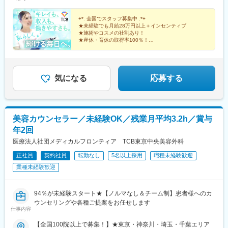
年収550万円（27歳・2年目）※賞与＋インセンティブを含みま
河原町駅、神戸三宮駅(阪神)、本通駅、高松駅(香川県)、南堀端
院、水戸院、つくば院、宇都宮院、高崎院、前橋院など【中部】
す。
駅、はりまや橋駅、旦過駅、高見橋駅、熊本城・市役所前駅、長
名古屋栄院、岐阜院、静岡院、浜松院、三島院、新潟院、金沢
+*. 全国でスタッフ募集中 .*+
崎駅(長崎県)、美栄橋駅
院、福井院、富山院、長野院、松本院、山梨甲府駅前院など【近
★未経験でも月給28万円以上＋インセンティブ
★施術やコスメの社割あり！
畿】大阪駅前院、天王寺院、京都駅前院、奈良院、姫路院、神戸
★産休・育休の取得率100％！
院、和歌山院、四日市院など【中四国】広島院、福山院、松山
院、高松院、高知院、徳島院、松江院、周南徳山駅ビル院【九
先輩スタッフの94％が未経験からの挑戦！
州・沖縄】福岡博多院、小倉院、佐賀院、長崎院、熊本院、宮崎
美容業界が初めてという方も安心してスキルを身に付け
られます♪
院、鹿児島院、那覇院など※受動喫煙対策あり
気になる
応募する
美容カウンセラー／未経験OK／残業月平均3.2h／賞与
年2回
医療法人社団メディカルフロンティア TCB東京中央美容外科
正社員
契約社員
転勤なし
5名以上採用
職種未経験歓迎
業種未経験歓迎
94％が未経験スタート★【ノルマなし＆チーム制】患者様へのカ
ウンセリングや各種ご提案をお任せします
仕事内容
【全国100院以上で募集！】★東京・神奈川・埼玉・千葉エリア