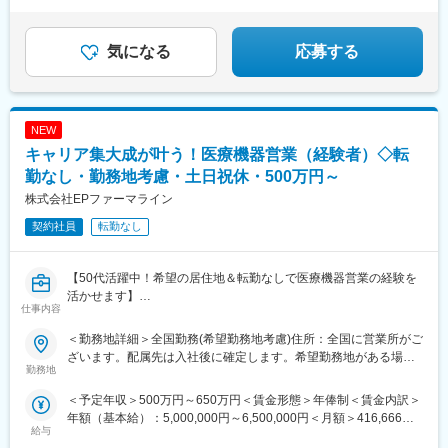
★初年度年収600万以上も可
♪・・・・・・＼社員の年収例／ 800万円／36歳（入社3年） 860
万円／42歳（入社4年） 920万円／45歳（入社6年） ※諸手当含む
気になる
応募する
NEW
キャリア集大成が叶う！医療機器営業（経験者）◇転
勤なし・勤務地考慮・土日祝休・500万円～
株式会社EPファーマライン
契約社員
転勤なし
【50代活躍中！希望の居住地＆転勤なしで医療機器営業の経験を
活かせます】
仕事内容
【はじめに】
＜勤務地詳細＞全国勤務(希望勤務地考慮)住所：全国に営業所がご
大手CSO、EPファーマラインでは医療機器営業においてベテラン
ざいます。配属先は入社後に確定します。希望勤務地がある場合
の方を募集いたします！
勤務地
はご相談ください。 受動喫煙対策：その他（顧客先により異なり
契約社員採用となるため、今までの全国転勤から解放された働き
ます。）変更の範囲：会社の定める事業所
＜予定年収＞500万円～650万円＜賃金形態＞年俸制＜賃金内訳＞
方が可能です。
年額（基本給）：5,000,000円～6,500,000円＜月額＞416,666円
主に医療機器メーカーを早期退職したメンバー、介護などで短期
給与
～541,666円（12分割）＜昇給有無＞有＜残業手当＞有賃金はあ
間医療現場を離れていた方が現在活躍をしています。