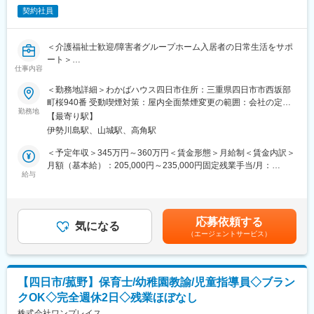
する緊急対応
変更の範囲：会社の定める業務
契約社員
（3）新しい機械を導入する際の導入設置作業
（4）メンテナンスに関する書類作成（保守契約更新、修理履歴・
機器状態報告書など）
＜介護福祉士歓迎/障害者グループホーム入居者の日常生活をサポ
ート＞
【ポジションの魅力】
仕事内容
■求人概要
・長期間の研修を用意しているため職種未経験＆技術的な知識が
障害者グループホーム（共同生活援助）での生活支援員
＜勤務地詳細＞わかばハウス四日市住所：三重県四日市市西坂部
全く無い方でも立ち上りが可能となっております。
町桜940番 受動喫煙対策：屋内全面禁煙変更の範囲：会社の定め
・業界トップクラスのIoT製品や医療システムに触れる事が可能で
■仕事内容
勤務地
る事業所
す。また、製品知識だけでなくメンテナンススキルも習得可能な
【最寄り駅】
・食事、排泄、入浴などの日常生活上の援助
ため市場価値向上が可能です。
伊勢川島駅、山城駅、高角駅
・調理、洗濯、掃除の家事の援助
・正社員登用は前提の採用です。就業態度に問題がなければ原則
・病院同行や各種手続き（市役所や携帯会社等）で入居者様を乗
＜予定年収＞345万円～360万円＜賃金形態＞月給制＜賃金内訳＞
登用となり、業界トップクラスシェアを誇る優良企業の正社員と
せて社用車を運転する機会があります。
月額（基本給）：205,000円～235,000円固定残業手当/月：
して安定就業が可能です。（登用率98%、試験ノルマなし）
給与
20,000円（固定残業時間13時間0分/月～11時間20分/月）超過し
■障害者グループホームの特徴
た時間外労働の残業手当は追加支給＜月給＞225,000円～255,000
【同社の魅力】
・18歳以上の障害をお持ちの方が、地域の中で家庭的な雰囲気の
円（一律手当を含む）＜昇給有無＞有＜残業手当＞有＜給与補足
◆医療業界に貢献：
下、共同生活を営む住まいの場を提供しています。居室と食事や
＞■賞与：2回／年(実績平均 2か月/年）■昇給：1回／年※資格手
最新のIoT技術に注力しており、これまで人の手でアナログに行わ
応募依頼する
お風呂などの共同スペースがあります。一人一人のニーズや状況
気になる
当（入社7ヶ月～付与）・介護福祉士・社会福祉士 10,000円・
れていた薬剤管理を、全自動で管理、調整、計測、分包まで対応
（エージェントサービス）
に合わせて、よりきめ細かな支援を行っています。入居者様は、
介護職員初任者研修・実務者研修 5,000円賃金はあくまでも目安
可能にしました。当社の製品やシステムが、24時間止めてはなら
休日は自室でゆっくり過ごしたり、帰省や外出をしたりします。
の金額であり、選考を通じて上下する可能性があります。月給(月
ない医療現場の安心安全や、医療従事者の負担軽減に大きく貢献
平日の日中は、生活介護事業所や就労継続支援事業所、一般企業
額)は固定手当を含めた表記です。
しています。
などの各活動先へ行きます。活動先から戻ってきてからは、夕食
◆高いシェアを持つ製品：
【四日市/菰野】保育士/幼稚園教諭/児童指導員◇ブラン
の準備や入浴、余暇時間を過ごしています。みんなで楽しめるレ
調剤というニッチな分野で、業界トップクラスのシェアを誇る製
クOK◇完全週休2日◇残業ほぼなし
クリエーションやイベントなどの開催も行います。
品が多数あります。寡占市場だからこそ、競合製品を使っている
株式会社ワンプレイス