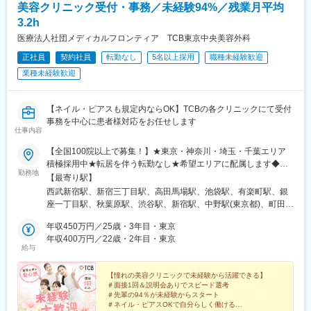
美容クリニック受付・事務／未経験94%／残業月平均
・ショップ中のひとつのコーナーを、自分で販売するものを決め
変更の範囲：会社の定める業務
3.2h
てディスプレイなどを工夫して運営できます。
・自分のアイデアを取り入れて結果に繋がるので非常にやりがい
医療法人社団メディカルフロンティア TCB東京中央美容外科
を感じられます。
正社員
契約社員
転勤なし
5名以上採用
職種未経験歓迎
・個人ノルマは無し！チームで業務を進めるのが当社の特徴で
業種未経験歓迎
す。
仲間と目標達成したときは大きなやりがいを感じられます！
【ネイル・ピアスも規定内ならOK】TCBの各クリニックにて受付
■未経験でも安心のサポート体制◎
事務を中心に患者様対応をお任せします
・入社後すぐに接客マナーの基本、美容知識、化粧品知識を基礎
仕事内容
からしっかり研修します。
・全国の店舗の成功事例が共有されるので、あなたの販売スキ
【全国100院以上で募集！】★東京・神奈川・埼玉・千葉エリア
ル・知識を高められます。
積極採用中★転居を伴う転勤なし★希望エリアに配属します◆ク
勤務地
・人間関係や風通しのよさが当社の魅力の一つ。先輩方が丁寧に
リニック一覧＜全国100院以上展開＞【北海道・東北】旭川駅前
【最寄り駅】
業務をサポートしてくれます。
院、青森院、盛岡院、秋田院、山形院、仙台駅前院、福島院、郡
西武新宿駅、新宿三丁目駅、高田馬場駅、池袋駅、有楽町駅、銀
山院 など【関東】新宿東口院、池袋駅前院、品川院、秋葉原
座一丁目駅、秋葉原駅、渋谷駅、新宿駅、中野駅(東京都)、町田
■豊富なキャリアパス：
院、町田院、八王子院、千葉東口院、柏院、船橋院、川崎院、新
駅、立川北駅、八王子駅、品川駅、北千住駅、自由が丘駅、新横
大手美容メーカーだから実現できる様々なキャリアアップ！
横浜院、大宮東口院、水戸院、つくば院、宇都宮院、高崎院、前
年収450万円／25歳・3年目・東京
浜駅、横浜駅、川崎駅、藤沢駅、本厚木駅、大宮駅(埼玉県)、川口
1）チーフ（店長）やエリアマネージャー、ブランド責任者のよう
橋院 など【中部】名古屋駅前院 、名古屋栄院、金山院、岐阜
年収400万円／22歳・2年目・東京
駅、川越駅、南越谷駅、宇都宮駅、水戸駅、つくば駅、千葉駅、
給与
なマネジメントを目指せます
院、静岡院、浜松院、三島院、新潟院、金沢院、福井院、富山
京成千葉駅、柏駅、京成船橋駅、松戸駅、高崎駅、前橋駅、旭川
2）ピアスグループ内の様々な美容ブランドへ異動して新たな職種
院、長野院、松本院、山梨甲府駅前院 など【近畿】梅田大阪駅
駅、さっぽろ駅、あおば通駅、福島駅(福島県)、郡山駅(福島県)、
にチャレンジできます
前院、大阪阪急梅田駅前院、枚方院、天王寺院、堺院、なんば
【憧れの美容クリニックで未経験から活躍できる】
青森駅、盛岡駅、山形駅、秋田駅、矢場町駅、近鉄名古屋駅、金
＃面接1回＆説明会ありでスピード選考
3）店頭で培った経験をもとに、本社で人事・製品プロモーショ
院、心斎橋院、京都駅前院、奈良院、和歌山院、四日市院 など
山駅(愛知県)、豊田市駅、駅前大通駅、名鉄岐阜駅、静岡駅、新浜
＃先輩の94％が未経験からスタート
ン・マーケティングなどに携われるチャンスもあります
【中四国】広島院、福山院、松山院、高松院、高知院、徳島院、
松駅、三島広小路駅、長野駅、松本駅、北鉄金沢駅、新潟駅、近
＃ネイル・ピアスOKで自分らしく働ける