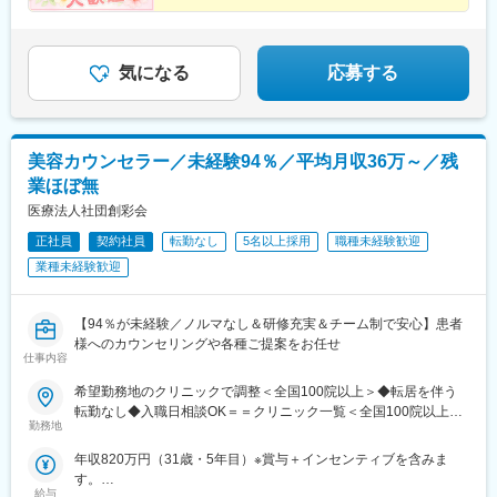
松江院、周南徳山駅ビル院 など【九州・沖縄】小倉院、佐賀
＃残業月平均3.2時間／プライベートも充実
鉄四日市駅、電鉄富山駅、福井駅、甲府駅、東梅田駅、大阪難波
■就業環境：
＃月9日～10日休みでしっかりリフレッシュ
院、長崎院、熊本院、宮崎院、鹿児島院、那覇院 など【受動喫
駅、高槻市駅、大阪梅田駅(阪急線)、枚方市駅、堺東駅、天王寺駅
・有名ブランドを多数展開している当社製品を特別価格で購入で
煙対策】屋内原則禁煙
前駅、江坂駅、心斎橋駅、京都駅、烏丸駅、三ノ宮駅、姫路駅、
きます。働きながら自身も美しくなることができる環境です！
近鉄奈良駅、和歌山駅、草津駅(滋賀県)、徳山駅、立町駅、福山
気になる
応募する
・あなたの奨学金返済を会社が8割負担してくれます！お給料を自
駅、松江駅、片原町駅(香川県)、松山市駅、蓮池町通駅、徳島駅、
身の好きなことに使えると社員に好評の制度です！
西鉄久留米駅、西鉄福岡駅、平和通駅、博多駅、天神南駅、鹿児
島中央駅前駅、通町筋駅、宮崎駅、長崎駅前駅、佐賀駅、大分
駅、県庁前駅(沖縄県)、新宿西口駅、新宿駅(東京メトロ)、学習院
美容カウンセラー／未経験94％／平均月収36万～／残
下駅、東池袋駅、日比谷駅、銀座駅、岩本町駅、立川駅、京王八
業ほぼ無
王子駅、高輪台駅、奥沢駅、神奈川駅、平沼橋駅、京急川崎駅、
石上駅、新越谷駅、宇都宮駅東口駅、新千葉駅、栄町駅(千葉県)、
医療法人社団創彩会
船橋駅、札幌駅、仙台駅(地下鉄)、曽根田駅、栄駅(愛知県)、名古
正社員
契約社員
転勤なし
5名以上採用
職種未経験歓迎
屋駅、西高蔵駅、新豊田駅、新豊橋駅、岐阜駅、新静岡駅、浜松
業種未経験歓迎
駅、三島田町駅、市役所前駅(長野県)、金沢駅、あすなろう四日市
駅、電鉄富山駅・エスタ前駅、福井駅(福井県)、大阪梅田駅(阪神
線)、なんば駅(地下鉄)、高槻駅、梅田駅(地下鉄)、宮之阪駅、大阪
【94％が未経験／ノルマなし＆研修充実＆チーム制で安心】患者
阿部野橋駅、四ツ橋駅、七条駅、四条駅(京都市営)、三宮駅(神戸
様へのカウンセリングや各種ご提案をお任せ
新交通)、山陽姫路駅、田中口駅、八丁堀駅(広島県)、高松築港
仕事内容
駅、高知橋駅、眉山ロープウェイ山麓駅、天神駅、小倉駅(福岡
県)、東比恵駅、鹿児島中央駅、水道町駅、五島町駅、旭橋駅、西
希望勤務地のクリニックで調整＜全国100院以上＞◆転居を伴う
早稲田駅、末広町駅(東京都)、立川南駅、高輪ゲートウェイ駅、九
転勤なし◆入職日相談OK＝＝クリニック一覧＜全国100院以上展
勤務地
品仏駅、新高島駅、東宿郷駅、葭川公園駅、大神宮下駅、大通
開＞＝＝【北海道・東北】旭川駅前院、札幌駅前院、青森院、盛
駅、仙台駅、栄町駅(愛知県)、国際センター駅、日吉町駅、第一通
岡院、秋田院、山形院、仙台駅前院、福島院、郡山院など【関
年収820万円（31歳・5年目）※賞与＋インセンティブを含みま
り駅、三島駅、七ツ屋駅、富山駅、福井城址大名町駅、なんば駅
東】新宿東口院、池袋駅前院、品川院、秋葉原院、町田院、八王
す。
(南海線)、大阪駅、天王寺駅、西大橋駅、五条駅(京都市営)、京都
子院、千葉東口院、柏院、船橋院、川崎院、新横浜院、大宮東口
給与