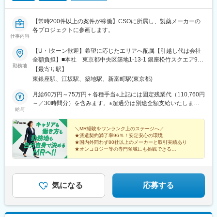
浜松駅、三島田町駅、市役所前駅(長野県)、金沢駅、あすなろう四
日市駅、電鉄富山駅・エスタ前駅、福井駅(福井県)、大阪梅田駅
【常時200件以上の案件が稼働】CSOに所属し、製薬メーカーの
(阪神線)、なんば駅(地下鉄)、高槻駅、梅田駅(地下鉄)、宮之阪
各プロジェクトに参画します。
駅、大阪阿部野橋駅、北新地駅、四ツ橋駅、七条駅、四条駅(京都
仕事内容
市営)、三宮駅(神戸新交通)、山陽姫路駅、田中口駅、八丁堀駅(広
【U・Iターン歓迎】希望に応じたエリアへ配属【引越し代は会社
島県)、高松築港駅、高知橋駅、眉山ロープウェイ山麓駅、天神
全額負担】■本社 東京都中央区築地1-13-1 銀座松竹スクエア9F■
駅、小倉駅(福岡県)、東比恵駅、鹿児島中央駅、水道町駅、五島町
勤務地
勤務エリア：（1）北海道：北海道（2）東北：青森・秋田・岩
駅、旭橋駅、西早稲田駅、末広町駅(東京都)、立川南駅、高輪ゲー
【最寄り駅】
手・山形・宮城・福島（3）関東：東京・神奈川・千葉・埼玉・茨
トウェイ駅、九品仏駅、新高島駅、東宿郷駅、葭川公園駅、大神
東銀座駅、江坂駅、築地駅、新富町駅(東京都)
城・栃木・群馬（4）甲信越：新潟・長野・山梨（5）東海：愛
宮下駅、大通駅、仙台駅、栄町駅(愛知県)、国際センター駅、日吉
知・岐阜・三重・静岡（6）北陸：富山・石川・福井（7）近畿：
月給60万円～75万円＋各種手当※上記には固定残業代（110,760円
町駅、第一通り駅、三島駅、七ツ屋駅、富山駅、福井城址大名町
大阪・京都・滋賀・奈良・和歌山・兵庫（8）中国：岡山・広島・
～／30時間分）を含みます。※超過分は別途全額支給いたしま
駅、なんば駅(南海線)、大阪駅、天王寺駅、西大橋駅、五条駅(京
給与
山口・島根・鳥取（9）四国：香川・徳島・高知・愛媛（10）九
す。＼社員の年収例／ 800万円／36歳（入社3年） 860万円／42
都市営)、京都河原町駅、神戸三宮駅(阪神)、本通駅、高松駅(香川
州：福岡・大分・宮崎・鹿児島・熊本・佐賀・長崎・沖縄※勤務地
歳（入社4年） 920万円／45歳（入社6年） ※諸手当含む
県)、南堀端駅、はりまや橋駅、旦過駅、高見橋駅、熊本城・市役
限定～全国転勤（規定あり）の選択可能※配属エリアは希望に応じ
＼MR経験をワンランク上のステージへ／
所前駅、長崎駅(長崎県)、美栄橋駅
★派遣契約満了率96％！安定安心の環境
ます。希望範囲外への転勤はありません。※変更の範囲：会社の定
★国内外問わず80社以上のメーカーと取引実績あり
める事業所（リモートワーク含む）
★オンコロジー等の専門領域にも挑戦できる
★直行直帰・リモートも選択可能
★本社勤務や採用・育成など多彩なキャリアパス
気になる
応募する