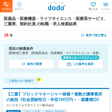
会員登録
ログイン
気になる
メニュー
医薬品・医療機器・ライフサイエンス・医療系サービス、
三重県、契約社員
の転職・求人検索結果
18
条件で並び替え
件
現在の検索条件
[勤務地]三重県 [業種]医薬品・医療機器・ライフサイエンス・医療系サービス [雇用形態]契約社員
新着求人をいつでもチェック
条件の変更
この条件を保存
三重県
のみで募集中
【三重】ブロックマネージャー候補＊複数介護事業所
の統括《社会貢献性◎・年収700万円～・裁量権◎》
ユースタイルラボラトリー株式会社