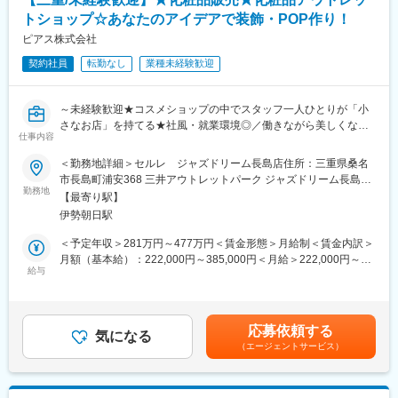
■職場環境／雰囲気
■業務の特徴
トショップ☆あなたのアイデアで装飾・POP作り！
20代～40代の女性が比較的多く活躍中です。雰囲気は、落ち着い
・事業所内では、生活訓練（料理、掃除、買い物等）生産活動
ピアス株式会社
た職場で決められた時間できっちりと行動ができるので安定して
（軽作業、お菓子作り、折り紙等）余暇活動（散歩、家庭菜園、
おり、無理なく長く働ける環境です。
契約社員
転勤なし
業種未経験歓迎
季節イベント等）など様々なプログラムが実際されます。
・デイサービスになりますので、自宅への送迎は毎日発生しま
変更の範囲：会社の定める業務
す。丁寧な運転や家族との対応などは、求められます。
～未経験歓迎★コスメショップの中でスタッフ一人ひとりが「小
・夜勤や入浴の介助はありません。
さなお店」を持てる★社風・就業環境◎／働きながら美しくなれ
仕事内容
る☆彡～
■勤務予定の生活介護事業所
・わかば四日市いくわ
＜勤務地詳細＞セルレ ジャズドリーム長島店住所：三重県桑名
■仕事内容：
三重県四日市市生桑町207-1
市長島町浦安368 三井アウトレットパーク ジャズドリーム長島ノ
コスメ販売・接客サービスはもちろん、ディスプレイやPOP作成
勤務地
定員20名
ースエリア勤務地最寄駅：近鉄名古屋線／益生駅受動喫煙対策：
【最寄り駅】
もおまかせいたします。
営業日：月～土・祝
屋内全面禁煙
伊勢朝日駅
定休日：日・年末年始（12/30～1/3）
◎セルレについて
サービス提供：月曜～土曜 9:30～15:30
＜予定年収＞281万円～477万円＜賃金形態＞月給制＜賃金内訳＞
国内外のコスメブランドの製品を、80～30％OFFで販売するアウ
2024年7月OPEN/18歳以上の方を対象に、生活訓練や作業訓練を
月額（基本給）：222,000円～385,000円＜月給＞222,000円～
トレットコスメのお店です。
給与
する場所です。一人ひとりのペースに合わせた作業やレクリエー
385,000円＜昇給有無＞有＜残業手当＞有＜給与補足＞■昇給：年
そのため、店頭に並ぶ製品ラインナップはいつも同じものではあ
ションを行い、楽しく安心して過ごせるようにサポートいたしま
1回（4月）■基本賞与：毎月のお給料で分割支給されます（まと
りません。
す。
めて年2回受取りへ変更も可能です）■特別賞与：年1回（昨年支
月に1回は新しい製品が入ってくるから、定期的にお店を覗きに来
給額15万円）※特別賞与は業績状況による■モデル年収：チーフ
応募依頼する
て頂く常連様もたくさん！
気になる
■固定残業代の補足
（3年目）358万円チーフ（5年目）426万円賃金はあくまでも目安
（エージェントサービス）
もちろんスタッフにとっても、いつも新しいコスメとの出会いが
固定残業手当は入社1～6ヶ月10.000円（月7.1～6.4時間分）、7
の金額であり、選考を通じて上下する可能性があります。月給(月
ある、ワクワクがいっぱい詰まったショップです！
ヶ月～15.000円（月9.4時間分）となります。超過した時間外労働
額)は固定手当を含めた表記です。
の残業時間代は追加支給します。
■風通しの良い職場環境