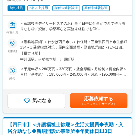
顧客からいかにシェアを獲得するか試行錯誤する面白さがありま
■組織構成
す。
契約社員
5名以上採用
職種未経験歓迎
業種未経験歓迎
【管理者】全体の管理や事業所運営を担当
【サービス管理責任者】直接支援をしながら個別支援計画の作成
変更の範囲：会社の定める業務
や関係各所との連携を担当
～放課後等デイサービスでのお仕事／日中に仕事ができて持ち帰
【生活支援員】家事援助や日常生活での相談を受ける世話人や食
りなし◎／資格、学部卒など実務未経験でもOK～
事や入浴、トイレなどの介護支援を行う
仕事内容
※今回の募集は、こちらの生活支援員です。
■求人概要
＜勤務地詳細1＞わかば四日市いくわ住所：三重県四日市市生桑町
三重県の四日市市／菰野町に放課後等デイサービスにて、保育士/
234－1 受動喫煙対策：屋内全面禁煙＜勤務地詳細2＞わかば四日
■職場の環境/仕事の特徴
幼稚園教諭/児童指導員をお任せします。
勤務地
市あくらがわ住所：四日市市みゆきヶ丘2丁目1473-136 受動喫煙
初心者から勤務の方が多く活躍中です。決められた生活パターン
【最寄り駅】
対策：屋内全面禁煙＜勤務地詳細3＞わかば四日市はぎ住所：四日
の中で、きっちりと行動しメリハリのある業務です。力仕事は少
中川原駅、伊勢松本駅、川原町駅
■具体的には
市市波木町1066-1 受動喫煙対策：敷地内全面禁煙変更の範囲：会
なく、職員の個性も活かしながら入居者に向き合っています。施
・障害がある子どもたちの発達／発育に合わせた支援
社の定める事業所
＜予定年収＞280万円～330万円＜賃金形態＞月給制＜賃金内訳＞
設内の雰囲気も落ち着いており、無理なく長期就業ができる環境
・生活面や社会面での困りごとを「できた」「わかった」でサポ
月額（基本給）：195,000円～245,000円＜月給＞195,000円～
です。社員は20～60代の方が活躍中です。
ート
給与
245,000円＜昇給有無＞有＜残業手当＞有＜給与補足＞■賞与：2
・学校やご自宅への送迎および保護者との関り報告・連絡・相談
回／年(実績2か月/年）■昇給：1回／年【有資格者】月給215,000
■1日の仕事の流れ（参考例）
など対応
円～月給245,000円 ※資格手当（入社7ヶ月～付与）保育士
6：00～9：30 起床支援、トイレ介助、朝食準備、朝食介助、
※個別支援計画に沿った支援を行い、見守りやサポートをしながら
10,000円、児童指導員等5,000円 ※保育士例（入社7ヶ月～）
活動先への送り出し
応募依頼する
一人ひとりが自立できるように支援していきます。担当性ではな
気になる
255,000円【無資格者】月給195,000円～月給225,000円賃金はあ
9：30～14：30 そうじ、片付け、夕ご飯の下準備、事務作業、
（エージェントサービス）
くチームで支援するので安心して関わっていただけます。
くまでも目安の金額であり、選考を通じて上下する可能性があり
支援会議、買い出し、病院受診や市役所への外出同行等
ます。月給(月額)は固定手当を含めた表記です。
14：30～16：00 活動先からの受け入れ等
■業務の特徴
16：00～21：0 入浴介助、夕食介助、片付け、コミュニケーシ
・業務の持ち帰りがない！
ョン、服薬管理等
【四日市】＜介護福祉士歓迎＞生活支援員◆夜勤・入
・子供3名に対して1名を配置しており、手厚いサポート◎
21：00～翌6：00 夜勤者に交代
浴介助なし◆新規開設の事業所◆年間休日113日