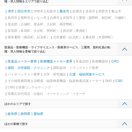
職・求人情報をエリアで絞り込む
津市
四日市市
伊勢市
松阪市
桑名市
鈴鹿市
名張市
尾鷲市
亀山市
鳥羽市
熊野市
いなべ市
志摩市
伊賀市
三重郡（菰野町、朝日町、川越町）
度会郡（玉城町、度会町、大紀町、南伊勢町）
多気郡（多気町、大台町、明和町）
員弁郡（東員町）
南牟婁郡（御浜町、紀宝町）
北牟婁郡（紀北町）
桑名郡（木曽岬町）
医薬品・医療機器・ライフサイエンス・医療系サービス、三重県、契約社員の転
職・求人情報を業種で絞り込む
医薬品メーカー業界
医療機器メーカー業界
医薬品卸
医療機器卸
CRO
病院・大学病院・クリニック
調剤薬局・ドラッグストア業界
バイオベンチャー業界
大学・研究施設
介護・福祉関連サービス
その他医療関連
診断薬・臨床検査機器・臨床検査試薬メーカー
SMO
CSO
CMO
医療コンサルティング
医療広告代理店・出版社・マーケティング・リサーチ
ほかのエリアで探す
岐阜県
静岡県
愛知県
ほかの業種で探す