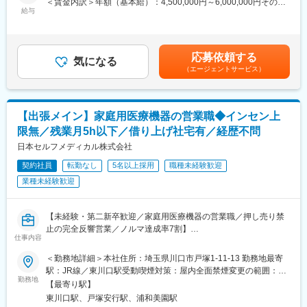
＜賃金内訳＞年額（基本給）：4,500,000円～6,000,000円その他
ェクトが出るまで保留）となる場合もございますのであらかじめ
給与
固定手当/月：40,000円～120,000円＜月額＞415,000円～620,000
ご認識の程よろしくお願いします※
円（12分割）＜昇給有無＞有＜残業手当＞無＜給与補足＞同社は
年俸制になります。別途以下のような手当があります。・四半期
■同社の魅力：
一時金：10万円（四半期に1回、10万円程度支給）※ただし支給条
応募依頼する
（1）充実したサポート体制
気になる
件有。賃金はあくまでも目安の金額であり、選考を通じて上下す
（エージェントサービス）
配属後は担当マネージャーが丁寧に支援します。日々の仕事の悩
る可能性があります。月給(月額)は固定手当を含めた表記です。
みや、キャリア形成の相談等、伴走者として活躍をサポートしま
す。また知識・スキルレベルを上げるために様々な研修をご用意
しています。
【出張メイン】家庭用医療機器の営業職◆インセン上
（2）明確な評価制度
限無／残業月5h以下／借り上げ社宅有／経歴不問
自身の成果や頑張りが客観的に評価され、年収に反映されます。
また、在籍年数が増えると永年勤続報奨金や四半期一時金などの
日本セルフメディカル株式会社
手当もアップします。つまり、やりがいや努力がきちんと報われ
契約社員
転勤なし
5名以上採用
職種未経験歓迎
る報酬制度になっています。
業種未経験歓迎
（3）柔軟なキャリア
入社後は希望や経験に応じたプロジェクトに配属します。そのプ
ロジェクトが気に入り、メーカーからオファーを受けた場合、メ
【未経験・第二新卒歓迎／家庭用医療機器の営業職／押し売り禁
ーカーに転籍することも可能です。オファーや延長依頼があった
止の完全反響営業／ノルマ達成率7割】
としても、別のプロジェクトにチャレンジしたい場合は断ること
仕事内容
もできます。また、定期的な面談を通じて、その時々に応じたプ
■職務内容：
ロジェクトを提示するなどフレキシブルにキャリアが形成できま
＜勤務地詳細＞本社住所：埼玉県川口市戸塚1-11-13 勤務地最寄
出張ベースで全国の一般消費者に対し、同社が開発・製造してい
す。その他、本社部門（マネージャー、研修部門など）への道も
駅：JR線／東川口駅受動喫煙対策：屋内全面禁煙変更の範囲：会
る家庭用医療機器のプロモーション活動を担当します。各クール
勤務地
あります。
社の定める事業所
【最寄り駅】
（計3回、各3か月）毎に、プロモーション先（大型ショッピング
東川口駅、戸塚安行駅、浦和美園駅
モール等）付近のWeeklyマンションを会社負担で借りることにな
■同社について：