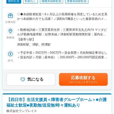
契約社員
転勤なし
職種未経験歓迎
業種未経験歓迎
・正社員登用は前提の採用です。就業態度に問題がなければ原則
登用となり、業界トップクラスシェアを誇る優良企業の正社員と
して安定就業が可能です。（登用率98%、試験やノルマなし）
◇◆未経験者歓迎！6ヶ月以上の長期研修を用意しているため文系
・業界トップクラスのIoT製品や医療システムに触れる事が可能で
かつ未経験の方でも活躍！／調剤IoT機器といった最新技術のメン
す。また、販売スキルだけでなく薬局運営コンサルティングのス
仕事内容
テナンスが可能！／原則転勤は無いため特定エリアで就業された
キルも習得可能なため市場価値向上が可能です。
い方も歓迎！社会貢献性の高い仕事◆◇
＜勤務地詳細＞三重営業所住所：三重県津市北丸之内74 マツダビ
ル1F勤務地最寄駅：紀勢本線／津新町駅受動喫煙対策：屋内全面
【ポジションの魅力】
【はじめに】
勤務地
禁煙変更の範囲：会社の定める事業所（リモートワーク含む）
・同社の製品やシステムが、24時間止めてはならない医療現場の
【最寄り駅】
当ポジションはフィールドエンジニアと言われる、自社製品を購
安心安全や、医療従事者の負担軽減に大きく貢献しています。
津新町駅、津駅、阿漕駅
入されたお客様先へ出向き、機械やシステムのメンテナンスを行
・調剤というニッチな分野で、業界トップクラスのシェアを誇る
う技術職となります。
＜予定年収＞350万円～500万円＜賃金形態＞月給制補足事項なし
製品が多数あります。寡占市場だからこそ、競合製品を使ってい
メンテナンススキルの市場価値は上昇の一途を辿っており、同社
＜賃金内訳＞月額（基本給）：200,000円～280,000円固定残業手
る顧客からいかにシェアを獲得するか、試行錯誤する面白さがあ
で得られるスキルも例外ではありません。完全未経験から市場価
給与
当/月：40,000円～70,000円（固定残業時間33時間0分/月）超過し
ります。
値を高める事ができる貴重な求人となります。
た時間外労働の残業手当は追加支給＜月給＞240,000円～350,000
・同社の営業に決まったマニュアルはなく、自分なりの創意工夫
円（一律手当を含む）＜昇給有無＞有＜残業手当＞有＜給与補足
が重要です。また個人だけでなく拠点単位での表彰制度もありチ
【業務内容】
＞※給与詳細は、年齢・スキルを考慮し決定します。■昇給：年1
ーム一丸で取り組む環境も魅力です。
応募依頼する
同社のフィールドエンジニアとして主力製品である「全自動調剤
気になる
回■賞与：年2回年収420万円／30歳 経験5年年収500万円／32歳
（エージェントサービス）
分包機」や「リアルタイム薬品管理装置」といった調剤IoT機器の
経験7年賃金はあくまでも目安の金額であり、選考を通じて上下す
【同社について】
メンテナンスを行います。
る可能性があります。月給(月額)は固定手当を含めた表記です。
当社は売上高256億円、全国77拠点、従業員数570名規模を誇る調
剤機器メーカーです。1971年創業と半世紀以上歴史をもち、特に
【業務詳細】
1980年代から他社に先駆けてスウェーデンなどヨーロッパに販売
【四日市】生活支援員＜障害者グループホーム＞■介護
（1）メンテナンス契約を締結していただいているお客様に定期的
網を拡大してきました。国内だけでなく、海外での売上も安定的
福祉士歓迎■夜勤無/送迎無/時々運転あり
に伺って機械の状態を確認調整する業務
に伸びているため経営が安定しています。
（2）メンテナンス契約の有無に関わらず全ての機械トラブルに対
株式会社ワンプレイス