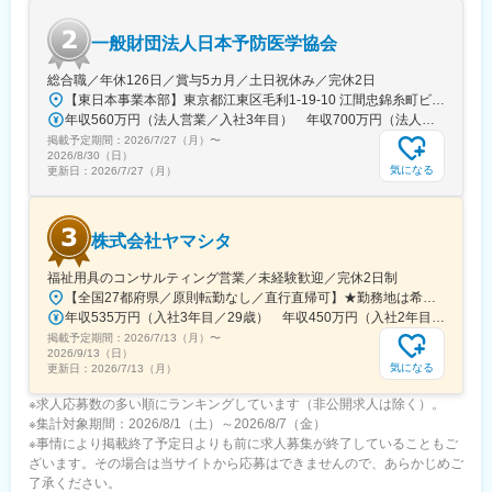
※現在、関東関西のほか、九州、中部、東北、海外在住の方もいま
す。
一般財団法人日本予防医学協会
・会議や打ち合わせで必要な時は大阪・東京等へ出張（宿泊も伴
います）が発生します。
総合職／年休126日／賞与5カ月／土日祝休み／完休2日
※国内出張の頻度は1~3回/年です。（海外出張の可能性も一部ござ
【東日本事業本部】東京都江東区毛利1-19-10 江間忠錦糸町ビル※訪問先からの直行直帰が可能です！＜アクセス＞・JR総武線（快速・各駅停車）／東京メトロ半蔵門線 錦糸町駅より徒歩5分・東京メトロ半蔵門線／都営新宿線 住吉駅より徒歩5分※受動喫煙対策:屋内全面禁煙
います）
年収560万円（法人営業／入社3年目） 年収700万円（法人営業・チームリーダー／入社5年目）
掲載予定期間：
2026/7/27（月）
〜
■ワークライフバランス：
2026/8/30（日）
同社は、個人が最大限に能力を発揮できるよう働きやすい環境作
気になる
更新日：
2026/7/27（月）
りに注力しております。男女問わず在宅勤務が可能です。また、
女性社員も多く、産休・育休取得実績も豊富で9割以上の復職率を
誇っており、長期就業が可能な環境・福利厚生が整っています。
株式会社ヤマシタ
変更の範囲：会社の定める業務
福祉用具のコンサルティング営業／未経験歓迎／完休2日制
【全国27都府県／原則転勤なし／直行直帰可】★勤務地は希望を考慮★拠点により車通勤OK※充足状況により、ご希望の勤務地での募集が終了している場合があります。※転居を伴う転勤の有無は、半年ごとに希望を伺い、選択いただけます。■東北■・宮城県（仙台市）■関東■・東京都（東京23区など）・神奈川県（横浜市など）・埼玉県（さいたま市など）・千葉県（千葉市など）・茨城県（水戸市）・栃木県（宇都宮市／足利市）・群馬県（前橋市）■東海■・愛知県（名古屋市／豊田市／豊橋市／小牧市）・静岡県（静岡市／浜松市／沼津市／焼津市／富士市）・岐阜県（岐阜市）・三重県（四日市市）■信越・北陸■・長野県（長野市）・山梨県（甲府市）・石川県（金沢市）・富山県（富山市）・福井県（福井市）■関西■・大阪府・兵庫県（神戸市／尼崎市／姫路市）・京都府（京都市）・奈良県（奈良市／天理市）・滋賀県（大津市／彦根市）・和歌山県（和歌山市／田辺市）■中国■・広島県（広島市）・岡山県（岡山市）■四国■・香川県（高松市）■九州■・福岡県（福岡市）
年収535万円（入社3年目／29歳） 年収450万円（入社2年目／26歳）
掲載予定期間：
2026/7/13（月）
〜
2026/9/13（日）
気になる
更新日：
2026/7/13（月）
※求人応募数の多い順にランキングしています（非公開求人は除く）。
※集計対象期間：2026/8/1（土）～2026/8/7（金）
※事情により掲載終了予定日よりも前に求人募集が終了していることもご
ざいます。その場合は当サイトから応募はできませんので、あらかじめご
了承ください。