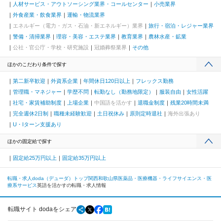
人材サービス・アウトソーシング業界・コールセンター
小売業界
外食産業・飲食業界
運輸・物流業界
エネルギー（電力・ガス・石油・新エネルギー）業界
旅行・宿泊・レジャー業界
警備・清掃業界
理容・美容・エステ業界
教育業界
農林水産・鉱業
公社・官公庁・学校・研究施設
冠婚葬祭業界
その他
ほかのこだわり条件で探す
第二新卒歓迎
外資系企業
年間休日120日以上
フレックス勤務
管理職・マネジャー
学歴不問
転勤なし（勤務地限定）
服装自由
女性活躍
社宅・家賃補助制度
上場企業
中国語を活かす
退職金制度
残業20時間未満
完全週休2日制
職種未経験歓迎
土日祝休み
原則定時退社
海外出張あり
U・Iターン支援あり
ほかの固定給で探す
固定給25万円以上
固定給35万円以上
転職・求人doda（デューダ）トップ
関西
和歌山県
医薬品・医療機器・ライフサイエンス・医
療系サービス
英語を活かすの転職・求人情報
転職サイト dodaをシェア