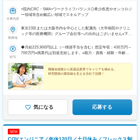
<院内CRC・SMA>ワークライフバランス◎希少疾患やオンコロジ
ー領域等含め幅広い領域でスキルアップ
仕事内容
東京23区または大阪市内を中心とした配属先（大学病院やクリニ
ック等の医療機関）グループ会社等への出向はございません※下記
勤務地
エリアの医療機関にて勤務できる方も大歓迎！（千葉県・埼玉
県・神奈川県・福島県・京都府・兵庫県・和歌山県・福岡県）
◆月給225,900円以上（一律諸手当を含む）想定年収：430万円～
R&D事業部 臨床開発グループ【東京営業所】東京都港区東新橋
700万円※残業代は別途支給します。※能力・資格・経験・年齢な
2丁目14-1 NBFコモディオ汐留4F【大阪営業所】大阪市西区北堀
給与
どを考慮の上、当社規定により優遇します。
江2-2-18 ワールドホールディングス北堀江4F
職種未経験から医薬品業界でキャリアを積める。
研究開発の最前線を支える当社で活躍！
気になる
応募する
NEW
CQVエンジニア／年休120日／土日休み／フレックス制