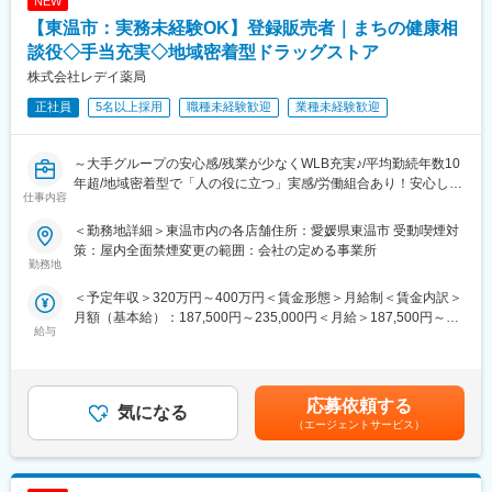
NEW
シフト管理、売上管理などのマネジメント業務にも携わっていた
だく可能性があります。
【東温市：実務未経験OK】登録販売者｜まちの健康相
■労働組合があるので、安心して長く働ける仕組みがある：
談役◇手当充実◇地域密着型ドラッグストア
職場での困りごとや意見を、労働組合を通じて会社に届けること
＼仕事のやりがい／
株式会社レデイ薬局
ができ、声を上げやすい環境があります。
レデイ薬局は、地域に密着したドラッグストアとして、
「健康相談ができる身近な存在」を目指しています。
正社員
5名以上採用
職種未経験歓迎
業種未経験歓迎
＜数字で見るレデイ薬局＞
◎日々の接客を通じてお客様から直接「ありがとう」をもらえる
・男女比＝5：5
◎店舗運営に関わり、自分の工夫が売場や売上に反映される
・平均勤続年数：10.9年
◎将来的には店長として、店舗・人・地域をまとめる立場を目指
～大手グループの安心感/残業が少なくWLB充実♪/平均勤続年数10
・月平均残業時間：8.7時間
せる
年超/地域密着型で「人の役に立つ」実感/労働組合あり！安心して
・平均有給取得日数：9.6日
仕事内容
働ける職場環境～
総合職では、現場とマネジメントの両方で成長を実感できる仕事
＜勤務地詳細＞東温市内の各店舗住所：愛媛県東温市 受動喫煙対
変更の範囲：会社の定める業務
です。
■仕事内容：
策：屋内全面禁煙変更の範囲：会社の定める事業所
店長候補として、レデイ薬局のドラッグストア店舗にて勤務して
勤務地
＼レデイ薬局の魅力／
いただきます。
＜予定年収＞320万円～400万円＜賃金形態＞月給制＜賃金内訳＞
■現場から店舗運営まで段階的に成長できる環境：
まずは、レジ業務や商品管理などの基礎業務からスタートし、店
月額（基本給）：187,500円～235,000円＜月給＞187,500円～
レジ・商品管理などの基礎業務からスタートし、将来的には店長
舗運営の基本を学んでいただきます。
給与
235,000円＜昇給有無＞有＜残業手当＞有＜給与補足＞■昇給：あ
として店舗運営やマネジメントに挑戦できます。
り■賞与：あり（平均4.1か月分）■モデル年収：30歳：店長：425
【主な業務内容】
万円賃金はあくまでも目安の金額であり、選考を通じて上下する
■地域密着型で“人の役に立つ”実感が持てる仕事：
・レジ・接客対応
可能性があります。月給(月額)は固定手当を含めた表記です。
地域のお客様との距離が近く、日々の接客や相談対応を通じて、
・商品陳列・売場づくり
応募依頼する
気になる
信頼される存在として働けます。
・発注・在庫管理
（エージェントサービス）
・売上・数値管理の補助
■安定した経営基盤のもと、長期的なキャリア形成が可能：
・スタッフのサポート業務
ツルハグループの一員として安定した基盤があり、腰を据えてキ
☆経験や適性に応じて、将来的にはスタッフの育成、