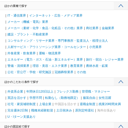
ほかの業種で探す
IT・通信業界
インターネット・広告・メディア業界
メーカー（機械・電気）業界
メーカー（素材・化学・食品・化粧品・その他）業界
商社業界
金融業界
建設・プラント・不動産業界
コンサルティング・リサーチ業界・専門事務所・監査法人・税理士法人
人材サービス・アウトソーシング業界・コールセンター
小売業界
外食産業・飲食業界
運輸・物流業界
エネルギー（電力・ガス・石油・新エネルギー）業界
旅行・宿泊・レジャー業界
警備・清掃業界
理容・美容・エステ業界
教育業界
農林水産・鉱業
公社・官公庁・学校・研究施設
冠婚葬祭業界
その他
ほかのこだわり条件で探す
外資系企業
年間休日120日以上
フレックス勤務
管理職・マネジャー
英語を活かす
学歴不問
転勤なし（勤務地限定）
服装自由
女性活躍
社宅・家賃補助制度
上場企業
中国語を活かす
退職金制度
残業20時間未満
完全週休2日制
職種未経験歓迎
土日祝休み
原則定時退社
海外出張あり
U・Iターン支援あり
ほかの固定給で探す