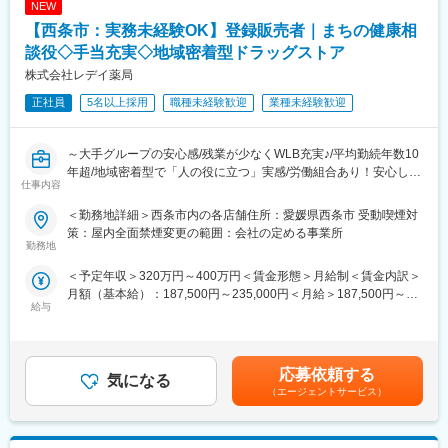
ャリアアップを目指せます。
NEW
シフト管理、売上管理などのマネジメント業務にも携わっていた
だく可能性があります。
【西条市：実務未経験OK】登録販売者｜まちの健康相
■労働組合があるので、安心して長く働ける仕組みがある：
談役◇手当充実◇地域密着型ドラッグストア
職場での困りごとや意見を、労働組合を通じて会社に届けること
＼仕事のやりがい／
株式会社レデイ薬局
ができ、声を上げやすい環境があります。
レデイ薬局は、地域に密着したドラッグストアとして、
「健康相談ができる身近な存在」を目指しています。
正社員
5名以上採用
職種未経験歓迎
業種未経験歓迎
＜数字で見るレデイ薬局＞
◎日々の接客を通じてお客様から直接「ありがとう」をもらえる
・男女比＝5：5
◎店舗運営に関わり、自分の工夫が売場や売上に反映される
・平均勤続年数：10.9年
◎将来的には店長として、店舗・人・地域をまとめる立場を目指
～大手グループの安心感/残業が少なくWLB充実♪/平均勤続年数10
・月平均残業時間：8.7時間
せる
年超/地域密着型で「人の役に立つ」実感/労働組合あり！安心して
・平均有給取得日数：9.6日
仕事内容
働ける職場環境～
総合職では、現場とマネジメントの両方で成長を実感できる仕事
＜勤務地詳細＞西条市内の各店舗住所：愛媛県西条市 受動喫煙対
変更の範囲：会社の定める業務
です。
■仕事内容：
策：屋内全面禁煙変更の範囲：会社の定める事業所
店長候補として、レデイ薬局のドラッグストア店舗にて勤務して
勤務地
＼レデイ薬局の魅力／
いただきます。
＜予定年収＞320万円～400万円＜賃金形態＞月給制＜賃金内訳＞
■現場から店舗運営まで段階的に成長できる環境：
まずは、レジ業務や商品管理などの基礎業務からスタートし、店
月額（基本給）：187,500円～235,000円＜月給＞187,500円～
レジ・商品管理などの基礎業務からスタートし、将来的には店長
舗運営の基本を学んでいただきます。
給与
235,000円＜昇給有無＞有＜残業手当＞有＜給与補足＞■昇給：あ
として店舗運営やマネジメントに挑戦できます。
り■賞与：あり（平均4.1か月分）■モデル年収：30歳：店長：425
【主な業務内容】
万円賃金はあくまでも目安の金額であり、選考を通じて上下する
■地域密着型で“人の役に立つ”実感が持てる仕事：
・レジ・接客対応
可能性があります。月給(月額)は固定手当を含めた表記です。
地域のお客様との距離が近く、日々の接客や相談対応を通じて、
・商品陳列・売場づくり
応募依頼する
気になる
信頼される存在として働けます。
・発注・在庫管理
（エージェントサービス）
・売上・数値管理の補助
■安定した経営基盤のもと、長期的なキャリア形成が可能：
・スタッフのサポート業務
ツルハグループの一員として安定した基盤があり、腰を据えてキ
☆経験や適性に応じて、将来的にはスタッフの育成、