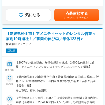
値を高める事ができる貴重な求人となります。
た時間外労働の残業手当は追加支給＜月給＞220,000円～350,000
・入居者様へ快適な生活を提供できるよう、社員通しのコミュニ
円（一律手当を含む）＜昇給有無＞有＜残業手当＞有＜給与補足
ケーションも円滑で風通しの良い職場です。
【業務概要】
＞※給与詳細は、年齢・スキルを考慮し決定します。■昇給：年1
・いずれの施設も開設してから3年以内で新しくきれいな環境で
応募依頼する
・提案資料作成
気になる
回■賞与：年2回年収420万円／30歳 経験5年年収500万円／32歳
す。
（エージェントサービス）
・顧客要望のヒアリング、製品提案
経験7年賃金はあくまでも目安の金額であり、選考を通じて上下す
・見積もり作成
る可能性があります。月給(月額)は固定手当を含めた表記です。
・製品導入後の定期的なアフターフォロー
変更の範囲：会社の定める業務
・新規訪問
【愛媛県松山市】アメニティセットのレンタル営業＜
原則19時退社！／事業の伸び◎／年休123日＞
【その他補足情報】
・長期間の研修を用意しているため職種未経験＆技術的な知識が
株式会社アメニティ
全く無い方でも立ち上りが可能となっております。
正社員
・正社員登用は前提の採用です。就業態度に問題がなければ原則
登用となり、業界トップクラスシェアを誇る優良企業の正社員と
して安定就業が可能です。（登用率98%、試験やノルマなし）
【2007年の設立以来、無借金経営を継続。2,600名の体制に成
・業界トップクラスのIoT製品や医療システムに触れる事が可能で
長！アメニティレンタルのストックビジネスモデルを構築】
す。また、販売スキルだけでなく薬局運営コンサルティングのス
仕事内容
事業のさらなる拡大を見据え、各営業所における営業体制の強化
キルも習得可能なため市場価値向上が可能です。
を図るため、このたび新たな仲間をお迎えすることとなりまし
＜勤務地詳細＞松山営業所住所：愛媛県松山市春日町13番地12 近
た。
藤ビル1階受動喫煙対策：屋内全面禁煙変更の範囲：会社の定める
【ポジションの魅力】
勤務地
事業所
・同社の製品やシステムが、24時間止めてはならない医療現場の
【最寄り駅】
■業務詳細：
安心安全や、医療従事者の負担軽減に大きく貢献しています。
松山市駅、石手川公園駅
病院や介護施設に向けて、入院・入所時に必要な衣類やタオル、
・調剤というニッチな分野で、業界トップクラスのシェアを誇る
日用品などをレンタルできる「アメニティサポートシステム」を
＜予定年収＞370万円～600万円＜賃金形態＞年俸制＜賃金内訳＞
製品が多数あります。寡占市場だからこそ、競合製品を使ってい
提案する営業です。ニーズに応じて、人材派遣・紹介サービスや
年額（基本給）：2,641,608円～4,507,200円その他固定手当/月：
る顧客からいかにシェアを獲得するか、試行錯誤する面白さがあ
院内売店の運営代行サービスも提案していきます。