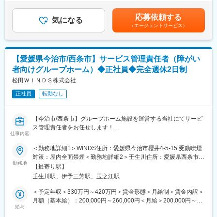
募集します。
が発生した際も長く働いていただけます。
（1月・7月）※スキル・能力の向上により随時見直しを行います
賃金はあくまでも目安の金額であり、選考を通じて上下する可能
応募依頼する
■業務内容：
■豊富なキャリアパス：
気になる
性があります。月給(月額)は固定手当を含めた表記です。
（エージェントサービス）
当社システムの導入先である病院を中心にシステムに関する問い
様々なプロジェクトを経験することができるため、幅広く経験値
合わせの対応、マスタ等追加変更支援などのシステムサポートを
を積むことができます。プロジェクト先のメーカーに正社員とし
行います。主に、当社の主力製品であるデータ管理システム
て転籍の可能性もございます。
「Claio」や「DocuMaker」シリーズなど、院内情報管理システム
【愛媛県今治市/西条市】サービス管理責任者（障がい
のサポートをご担当いただきます。
変更の範囲：会社の定める業務
者向けグループホーム）◆正社員◆完全週休2日制
医療現場からの問い合わせ内容を整理し、必要に応じて営業担当
や開発担当者など社内のメンバーと連携を図りながら迅速に対応
松田ＷＩＮＤＳ株式会社
を行います。また、場合により製品導入作業に携わっていただく
正社員
転勤なし
こともあります。
■組織構成：
【今治市/西条市】グループホーム施設を運営する当社にてサービ
現在四国支社（愛媛）の当ポジションでは30代～40代の社員が活
ス管理責任者をお任せします！
躍中です。
仕事内容
ブランクOK/完全週休2日制/残業ほぼなし/手当充実
入社後はOJTにて3か月間、同じ部署の先輩社員よりフォローいた
■業務詳細：
＜勤務地詳細1＞WINDS住所：愛媛県今治市櫻井4‐5‐15 受動喫煙
します。その後も先輩社員が近くにおりいつでも相談できる環境
当社が運営する障がい者グループホームWINDS（愛媛県今治市）
対策：屋内全面禁煙＜勤務地詳細2＞壬生川住所：愛媛県西条市壬
です。
もしくは西条市壬生川に2024年4月にオープンする新施設にてサ
勤務地
生川38-2 受動喫煙対策：屋内全面禁煙変更の範囲：会社の定める
【最寄り駅】
ービス管理責任者として障がい者への自立支援にかかわる業務を
事業所
■働き方：
壬生川駅、伊予三芳駅、玉之江駅
行います。
年休120日、土日祝休、7.5ｈ労働、残業20ｈ程度
・個別支援計画書の作成と管理
＜予定年収＞330万円～420万円＜賃金形態＞月給制＜賃金内訳＞
フレックスタイム制と同等の勤務制度である「複数定時制度」を
・ご利用者様の心身の状況の把握
月額（基本給）：200,000円～260,000円＜月給＞200,000円～
導入
・相談援助業務、必要な支援の提供
給与
260,000円＜昇給有無＞有＜残業手当＞有＜給与補足＞■手当※毎
・パート社員の管理、賃貸契約管理