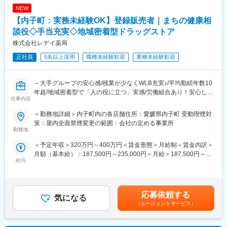
ャリアアップを目指せます。
NEW
シフト管理、売上管理などのマネジメント業務にも携わっていた
だく可能性があります。
【内子町：実務未経験OK】登録販売者｜まちの健康相
■労働組合があるので、安心して長く働ける仕組みがある：
談役◇手当充実◇地域密着型ドラッグストア
職場での困りごとや意見を、労働組合を通じて会社に届けること
＼仕事のやりがい／
株式会社レデイ薬局
ができ、声を上げやすい環境があります。
レデイ薬局は、地域に密着したドラッグストアとして、
「健康相談ができる身近な存在」を目指しています。
正社員
5名以上採用
職種未経験歓迎
業種未経験歓迎
＜数字で見るレデイ薬局＞
◎日々の接客を通じてお客様から直接「ありがとう」をもらえる
・男女比＝5：5
◎店舗運営に関わり、自分の工夫が売場や売上に反映される
・平均勤続年数：10.9年
◎将来的には店長として、店舗・人・地域をまとめる立場を目指
～大手グループの安心感/残業が少なくWLB充実♪/平均勤続年数10
・月平均残業時間：8.7時間
せる
年超/地域密着型で「人の役に立つ」実感/労働組合あり！安心して
・平均有給取得日数：9.6日
仕事内容
働ける職場環境～
総合職では、現場とマネジメントの両方で成長を実感できる仕事
＜勤務地詳細＞内子町内の各店舗住所：愛媛県内子町 受動喫煙対
変更の範囲：会社の定める業務
です。
■仕事内容：
策：屋内全面禁煙変更の範囲：会社の定める事業所
店長候補として、レデイ薬局のドラッグストア店舗にて勤務して
勤務地
＼レデイ薬局の魅力／
いただきます。
＜予定年収＞320万円～400万円＜賃金形態＞月給制＜賃金内訳＞
■現場から店舗運営まで段階的に成長できる環境：
まずは、レジ業務や商品管理などの基礎業務からスタートし、店
月額（基本給）：187,500円～235,000円＜月給＞187,500円～
レジ・商品管理などの基礎業務からスタートし、将来的には店長
舗運営の基本を学んでいただきます。
給与
235,000円＜昇給有無＞有＜残業手当＞有＜給与補足＞■昇給：あ
として店舗運営やマネジメントに挑戦できます。
り■賞与：あり（平均4.1か月分）■モデル年収：30歳：店長：425
【主な業務内容】
万円賃金はあくまでも目安の金額であり、選考を通じて上下する
■地域密着型で“人の役に立つ”実感が持てる仕事：
・レジ・接客対応
可能性があります。月給(月額)は固定手当を含めた表記です。
地域のお客様との距離が近く、日々の接客や相談対応を通じて、
・商品陳列・売場づくり
応募依頼する
気になる
信頼される存在として働けます。
・発注・在庫管理
（エージェントサービス）
・売上・数値管理の補助
■安定した経営基盤のもと、長期的なキャリア形成が可能：
・スタッフのサポート業務