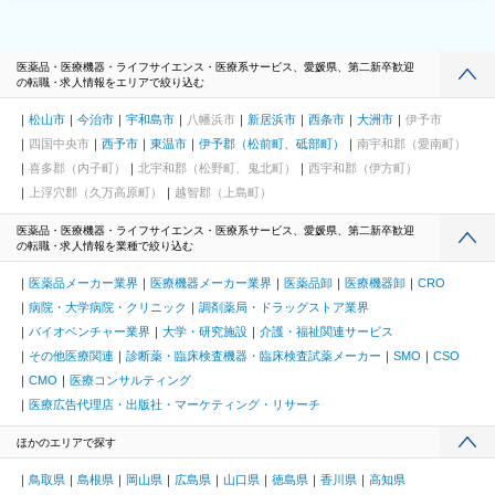
医薬品・医療機器・ライフサイエンス・医療系サービス、愛媛県、第二新卒歓迎
の転職・求人情報をエリアで絞り込む
松山市
今治市
宇和島市
八幡浜市
新居浜市
西条市
大洲市
伊予市
四国中央市
西予市
東温市
伊予郡（松前町、砥部町）
南宇和郡（愛南町）
喜多郡（内子町）
北宇和郡（松野町、鬼北町）
西宇和郡（伊方町）
上浮穴郡（久万高原町）
越智郡（上島町）
医薬品・医療機器・ライフサイエンス・医療系サービス、愛媛県、第二新卒歓迎
の転職・求人情報を業種で絞り込む
医薬品メーカー業界
医療機器メーカー業界
医薬品卸
医療機器卸
CRO
病院・大学病院・クリニック
調剤薬局・ドラッグストア業界
バイオベンチャー業界
大学・研究施設
介護・福祉関連サービス
その他医療関連
診断薬・臨床検査機器・臨床検査試薬メーカー
SMO
CSO
CMO
医療コンサルティング
医療広告代理店・出版社・マーケティング・リサーチ
ほかのエリアで探す
鳥取県
島根県
岡山県
広島県
山口県
徳島県
香川県
高知県