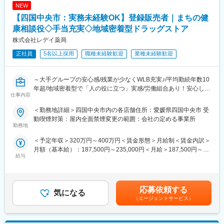
ャリアアップを目指せます。
NEW
シフト管理、売上管理などのマネジメント業務にも携わっていた
だく可能性があります。
【四国中央市：実務未経験OK】登録販売者｜まちの健
■労働組合があるので、安心して長く働ける仕組みがある：
康相談役◇手当充実◇地域密着型ドラッグストア
職場での困りごとや意見を、労働組合を通じて会社に届けること
＼仕事のやりがい／
株式会社レデイ薬局
ができ、声を上げやすい環境があります。
レデイ薬局は、地域に密着したドラッグストアとして、
「健康相談ができる身近な存在」を目指しています。
正社員
5名以上採用
職種未経験歓迎
業種未経験歓迎
＜数字で見るレデイ薬局＞
◎日々の接客を通じてお客様から直接「ありがとう」をもらえる
・男女比＝5：5
◎店舗運営に関わり、自分の工夫が売場や売上に反映される
・平均勤続年数：10.9年
◎将来的には店長として、店舗・人・地域をまとめる立場を目指
～大手グループの安心感/残業が少なくWLB充実♪/平均勤続年数10
・月平均残業時間：8.7時間
せる
年超/地域密着型で「人の役に立つ」実感/労働組合あり！安心して
・平均有給取得日数：9.6日
仕事内容
働ける職場環境～
総合職では、現場とマネジメントの両方で成長を実感できる仕事
＜勤務地詳細＞四国中央市内の各店舗住所：愛媛県四国中央市 受
変更の範囲：会社の定める業務
です。
■仕事内容：
動喫煙対策：屋内全面禁煙変更の範囲：会社の定める事業所
店長候補として、レデイ薬局のドラッグストア店舗にて勤務して
勤務地
＼レデイ薬局の魅力／
いただきます。
＜予定年収＞320万円～400万円＜賃金形態＞月給制＜賃金内訳＞
■現場から店舗運営まで段階的に成長できる環境：
まずは、レジ業務や商品管理などの基礎業務からスタートし、店
月額（基本給）：187,500円～235,000円＜月給＞187,500円～
レジ・商品管理などの基礎業務からスタートし、将来的には店長
舗運営の基本を学んでいただきます。
給与
235,000円＜昇給有無＞有＜残業手当＞有＜給与補足＞■昇給：あ
として店舗運営やマネジメントに挑戦できます。
り■賞与：あり（平均4.1か月分）■モデル年収：30歳：店長：425
【主な業務内容】
万円賃金はあくまでも目安の金額であり、選考を通じて上下する
■地域密着型で“人の役に立つ”実感が持てる仕事：
・レジ・接客対応
可能性があります。月給(月額)は固定手当を含めた表記です。
地域のお客様との距離が近く、日々の接客や相談対応を通じて、
・商品陳列・売場づくり
応募依頼する
気になる
信頼される存在として働けます。
・発注・在庫管理
（エージェントサービス）
・売上・数値管理の補助
■安定した経営基盤のもと、長期的なキャリア形成が可能：
・スタッフのサポート業務
ツルハグループの一員として安定した基盤があり、腰を据えてキ
☆経験や適性に応じて、将来的にはスタッフの育成、