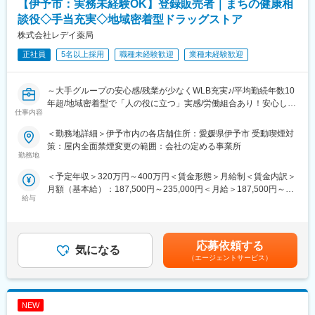
だく可能性があります。
【伊予市：実務未経験OK】登録販売者｜まちの健康相
■労働組合があるので、安心して長く働ける仕組みがある：
談役◇手当充実◇地域密着型ドラッグストア
職場での困りごとや意見を、労働組合を通じて会社に届けること
＼仕事のやりがい／
株式会社レデイ薬局
ができ、声を上げやすい環境があります。
レデイ薬局は、地域に密着したドラッグストアとして、
「健康相談ができる身近な存在」を目指しています。
正社員
5名以上採用
職種未経験歓迎
業種未経験歓迎
＜数字で見るレデイ薬局＞
◎日々の接客を通じてお客様から直接「ありがとう」をもらえる
・男女比＝5：5
◎店舗運営に関わり、自分の工夫が売場や売上に反映される
・平均勤続年数：10.9年
◎将来的には店長として、店舗・人・地域をまとめる立場を目指
～大手グループの安心感/残業が少なくWLB充実♪/平均勤続年数10
・月平均残業時間：8.7時間
せる
年超/地域密着型で「人の役に立つ」実感/労働組合あり！安心して
・平均有給取得日数：9.6日
仕事内容
働ける職場環境～
総合職では、現場とマネジメントの両方で成長を実感できる仕事
＜勤務地詳細＞伊予市内の各店舗住所：愛媛県伊予市 受動喫煙対
変更の範囲：会社の定める業務
です。
■仕事内容：
策：屋内全面禁煙変更の範囲：会社の定める事業所
店長候補として、レデイ薬局のドラッグストア店舗にて勤務して
勤務地
＼レデイ薬局の魅力／
いただきます。
＜予定年収＞320万円～400万円＜賃金形態＞月給制＜賃金内訳＞
■現場から店舗運営まで段階的に成長できる環境：
まずは、レジ業務や商品管理などの基礎業務からスタートし、店
月額（基本給）：187,500円～235,000円＜月給＞187,500円～
レジ・商品管理などの基礎業務からスタートし、将来的には店長
舗運営の基本を学んでいただきます。
給与
235,000円＜昇給有無＞有＜残業手当＞有＜給与補足＞■昇給：あ
として店舗運営やマネジメントに挑戦できます。
り■賞与：あり（平均4.1か月分）■モデル年収：30歳：店長：425
【主な業務内容】
万円賃金はあくまでも目安の金額であり、選考を通じて上下する
■地域密着型で“人の役に立つ”実感が持てる仕事：
・レジ・接客対応
可能性があります。月給(月額)は固定手当を含めた表記です。
地域のお客様との距離が近く、日々の接客や相談対応を通じて、
・商品陳列・売場づくり
応募依頼する
気になる
信頼される存在として働けます。
・発注・在庫管理
（エージェントサービス）
・売上・数値管理の補助
■安定した経営基盤のもと、長期的なキャリア形成が可能：
・スタッフのサポート業務
ツルハグループの一員として安定した基盤があり、腰を据えてキ
☆経験や適性に応じて、将来的にはスタッフの育成、
ャリアアップを目指せます。
NEW
シフト管理、売上管理などのマネジメント業務にも携わっていた