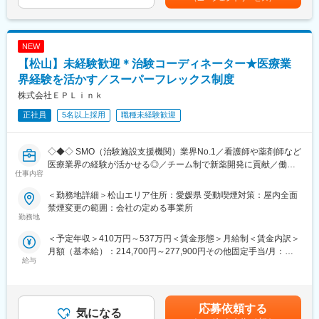
・お任せするテーマは以下の2つ
めた表記です。
ツルハグループの一員として安定した基盤があり、腰を据えてキ
【メイン】既存サービスの成長企画：7割
ャリアアップを目指せます。
【サブ】新規事業の企画検討：3割
NEW
■労働組合があるので、安心して長く働ける仕組みがある：
■詳細な業務
【松山】未経験歓迎＊治験コーディネーター★医療業
職場での困りごとや意見を、労働組合を通じて会社に届けること
〇具体的にはこんな業務
ができ、声を上げやすい環境があります。
1）既存サービスの成長企画・改善推進（生成AI／DX活用含む）
界経験を活かす／スーパーフレックス制度
2）事業計画書の作成・計数管理
株式会社ＥＰＬｉｎｋ
＜数字で見るレデイ薬局＞
3）新規事業の企画検討
・男女比＝5：5
正社員
5名以上採用
職種未経験歓迎
4）数字の管理・レポート作成（まずは“取りまとめ”から）
・平均勤続年数：10.9年
5）プロジェクト推進（PMO要素）
・月平均残業時間：8.7時間
6）マーケティング／広報（“できるところから”関わる）
◇◆◇ SMO（治験施設支援機関）業界No.1／看護師や薬剤師など
・平均有給取得日数：9.6日
医療業界の経験が活かせる◎／チーム制で新薬開発に貢献／働き
〇例えば…（既存サービス）
仕事内容
方改革制度多数 ◇◆◇
変更の範囲：会社の定める業務
・既存サービスのアンケート結果や競合調査をもとに、市場動向
と課題を分析する。
＜勤務地詳細＞松山エリア住所：愛媛県 受動喫煙対策：屋内全面
【CRC=治験コーディネーターとは？】
・分析結果から事業施策（生成AI活用・業務改革・効率化など）
禁煙変更の範囲：会社の定める事業所
病院・クリニックを訪問して、患者様や医師や院内スタッフ、さ
勤務地
を企画し、実行に移す。
らに製薬企業との連絡・調整役を担います。また、治験を受けて
・施策ごとにKPIを設定し、進捗を検証しながら改善を繰り返す。
＜予定年収＞410万円～537万円＜賃金形態＞月給制＜賃金内訳＞
いただく患者様の相談相手となり、じっくり向き合う仕事です。
月額（基本給）：214,700円～277,900円その他固定手当/月：
〇例えば…（新規事業）
給与
58,000円～77,000円＜月給＞272,700円～354,900円＜昇給有無
【CRCのやりがい】
・新規事業の市場性・収益性を調査し、事業の方向性を検討す
＞有＜残業手当＞有＜給与補足＞前職・経験を考慮の上、決定致
CRCが集めている臨床データは、新薬の承認申請に欠かせない根
る。
します。■年収内訳＝(基本給＋手当)×12ヶ月＋賞与■各種手当：
拠データであり、CRCは新薬開発の一翼を担っております。
・収益モデル・KPI・業務工程を整理した事業案をまとめ、経営陣
CRC手当・休日連絡対応手当■賞与：年2回（6月、12月）／昇
また、薬の効果を患者様の近くで見ることができ、喜びの声を直
応募依頼する
と議論する。
気になる
給：年1回（10月）※業績に応じ、決算賞与（秋季賞与）支給の場
接聞けることもあります。患者様や医療機関から「ありがとう」