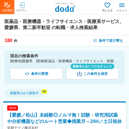
会員登録
ログイン
気になる
メニュー
医薬品・医療機器・ライフサイエンス・医療系サービス、
愛媛県、第二新卒歓迎
の転職・求人検索結果
180
条件で並び替え
件
現在の検索条件
[勤務地]愛媛県 [業種]医薬品・医療機器・ライフサイエンス・医療系サービス [詳細条件](募集・採用情報)第二新卒歓迎
新着求人をいつでもチェック
条件の変更
この条件を保存
愛媛県
のみで募集中
NEW
【愛媛／松山】未経験◎ノルマ無！試験・研究用試薬
や分析機器などのルート営業◆残業月～20H／土日祝休
化研テクノ株式会社