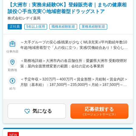
だく可能性があります。
【大洲市：実務未経験OK】登録販売者｜まちの健康相
■労働組合があるので、安心して長く働ける仕組みがある：
談役◇手当充実◇地域密着型ドラッグストア
職場での困りごとや意見を、労働組合を通じて会社に届けること
＼仕事のやりがい／
株式会社レデイ薬局
ができ、声を上げやすい環境があります。
レデイ薬局は、地域に密着したドラッグストアとして、
「健康相談ができる身近な存在」を目指しています。
正社員
5名以上採用
職種未経験歓迎
業種未経験歓迎
＜数字で見るレデイ薬局＞
◎日々の接客を通じてお客様から直接「ありがとう」をもらえる
・男女比＝5：5
◎店舗運営に関わり、自分の工夫が売場や売上に反映される
・平均勤続年数：10.9年
◎将来的には店長として、店舗・人・地域をまとめる立場を目指
～大手グループの安心感/残業が少なくWLB充実♪/平均勤続年数10
・月平均残業時間：8.7時間
せる
年超/地域密着型で「人の役に立つ」実感/労働組合あり！安心して
・平均有給取得日数：9.6日
仕事内容
働ける職場環境～
総合職では、現場とマネジメントの両方で成長を実感できる仕事
＜勤務地詳細＞大洲市内の各店舗住所：愛媛県大洲市 受動喫煙対
変更の範囲：会社の定める業務
です。
■仕事内容：
策：屋内全面禁煙変更の範囲：会社の定める事業所
店長候補として、レデイ薬局のドラッグストア店舗にて勤務して
勤務地
＼レデイ薬局の魅力／
いただきます。
＜予定年収＞320万円～400万円＜賃金形態＞月給制＜賃金内訳＞
■現場から店舗運営まで段階的に成長できる環境：
まずは、レジ業務や商品管理などの基礎業務からスタートし、店
月額（基本給）：187,500円～235,000円＜月給＞187,500円～
レジ・商品管理などの基礎業務からスタートし、将来的には店長
舗運営の基本を学んでいただきます。
給与
235,000円＜昇給有無＞有＜残業手当＞有＜給与補足＞■昇給：あ
として店舗運営やマネジメントに挑戦できます。
り■賞与：あり（平均4.1か月分）■モデル年収：30歳：店長：425
【主な業務内容】
万円賃金はあくまでも目安の金額であり、選考を通じて上下する
■地域密着型で“人の役に立つ”実感が持てる仕事：
・レジ・接客対応
可能性があります。月給(月額)は固定手当を含めた表記です。
地域のお客様との距離が近く、日々の接客や相談対応を通じて、
・商品陳列・売場づくり
応募依頼する
気になる
信頼される存在として働けます。
・発注・在庫管理
（エージェントサービス）
・売上・数値管理の補助
■安定した経営基盤のもと、長期的なキャリア形成が可能：
・スタッフのサポート業務
ツルハグループの一員として安定した基盤があり、腰を据えてキ
☆経験や適性に応じて、将来的にはスタッフの育成、
ャリアアップを目指せます。
NEW
シフト管理、売上管理などのマネジメント業務にも携わっていた