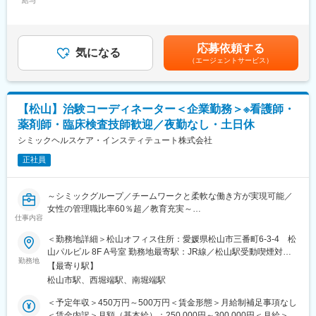
給与
30,000円固定残業手当/月：58,200円～94,400円（固定残業時間
ります。
30時間0分/月）超過した時間外労働の残業手当は追加支給＜月額
・同社の営業に決まったマニュアルはなく、自分なりの創意工夫
主な営業活動は新規提案営業と既存フォローの両輪です。 社会貢
＞308,334円～500,000円（12分割）（一律手当を含む）＜昇給有
が重要です。また個人だけでなく拠点単位での表彰制度もありチ
献性も高く、今後の高齢化社会において成長が見込める成長産業
無＞有＜残業手当＞有＜給与補足＞※経験・能力・前職の給与など
ーム一丸で取り組む環境も魅力です。
応募依頼する
です。 また、病院や介護施設の業務軽減に貢献する事で、患者
気になる
を考慮するため上下する可能性があります・評価：年2回（4月・
（エージェントサービス）
様、利用者様へのサービス向上に直結する為、大変やりがいのあ
10月/売上実績だけでなく取り組み姿勢や提案プロセスなどの定性
【同社について】
るお仕事です。
評価も重視）・年収例：370-480万円(主任/入社2-3年)⇒420-550
当社は売上高256億円、全国77拠点、従業員数570名規模を誇る調
万円(係長/入社3-5年)賃金はあくまでも目安の金額であり、選考を
剤機器メーカーです。1971年創業と半世紀以上歴史をもち、特に
■キャリアアップについて：
通じて上下する可能性があります。月給(月額)は固定手当を含めた
1980年代から他社に先駆けてスウェーデンなどヨーロッパに販売
【松山】治験コーディネーター＜企業勤務＞※看護師・
本人の頑張りを昇給、昇格にて評価される制度が御座います。ま
表記です。
網を拡大してきました。国内だけでなく、海外での売上も安定的
薬剤師・臨床検査技師歓迎／夜勤なし・土日休
た、事業拡大に伴い、新規の営業所も出店しており、営業所長や
に伸びているため経営が安定しています。
エリアを管理する責任者などのポストがある為、早期のキャリア
シミックヘルスケア・インスティテュート株式会社
アップが見込めます。 ※実際に入社4年前後で所長になった中途入
正社員
社の方もいらっしゃいます。
変更の範囲：本文参照
■会社情報：
～シミックグループ／チームワークと柔軟な働き方が実現可能／
当社は入院中に必要となるアメニティ(パジャマ・タオル・日用
女性の管理職比率60％超／教育充実～
品）をレンタルするアメニティサポートシステムを提供している
仕事内容
■職務内容：超高齢化社会に突入し、様々な疾病に対して患者さん
会社です。
や私たちのQOLを向上させるべく新しい治療法を開発する必要が
＜勤務地詳細＞松山オフィス住所：愛媛県松山市三番町6-3-4 松
レンタルだけでなく、病院・介護施設内での申込の受付業務から
あります。今回は治験を実施する際の被験者および医療機関のサ
山パルビル 8F A号室 勤務地最寄駅：JR線／松山駅受動喫煙対
ご利用者への提供・回収・請求まで全て弊社で受け持っておりま
ポートを担う治験コーディネーター（通称CRC）を募集していま
勤務地
策：屋内全面禁煙変更の範囲：会社の定める事業所
す。そのため医療・介護施設の業務負担の軽減もでき多くのメリ
【最寄り駅】
す。
ットがあります。拠点は北海道から九州まで展開し、毎年増収・
松山市駅、西堀端駅、南堀端駅
・治験被験者である患者さんへの内容説明補助、ケア／相談
増益と確実に業績伸長しています。
・治験担当医師の補助
＜予定年収＞450万円～500万円＜賃金形態＞月給制補足事項なし
・検査／投薬スケジュール調整、治験データの管理 など
＜賃金内訳＞月額（基本給）：250,000円～300,000円＜月給＞