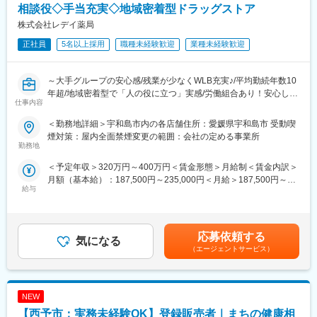
相談役◇手当充実◇地域密着型ドラッグストア
＼仕事のやりがい／
株式会社レデイ薬局
レデイ薬局は、地域に密着したドラッグストアとして、
「健康相談ができる身近な存在」を目指しています。
正社員
5名以上採用
職種未経験歓迎
業種未経験歓迎
◎日々の接客を通じてお客様から直接「ありがとう」をもらえる
◎店舗運営に関わり、自分の工夫が売場や売上に反映される
◎将来的には店長として、店舗・人・地域をまとめる立場を目指
～大手グループの安心感/残業が少なくWLB充実♪/平均勤続年数10
せる
年超/地域密着型で「人の役に立つ」実感/労働組合あり！安心して
仕事内容
働ける職場環境～
総合職では、現場とマネジメントの両方で成長を実感できる仕事
＜勤務地詳細＞宇和島市内の各店舗住所：愛媛県宇和島市 受動喫
です。
■仕事内容：
煙対策：屋内全面禁煙変更の範囲：会社の定める事業所
店長候補として、レデイ薬局のドラッグストア店舗にて勤務して
勤務地
＼レデイ薬局の魅力／
いただきます。
＜予定年収＞320万円～400万円＜賃金形態＞月給制＜賃金内訳＞
■現場から店舗運営まで段階的に成長できる環境：
まずは、レジ業務や商品管理などの基礎業務からスタートし、店
月額（基本給）：187,500円～235,000円＜月給＞187,500円～
レジ・商品管理などの基礎業務からスタートし、将来的には店長
舗運営の基本を学んでいただきます。
給与
235,000円＜昇給有無＞有＜残業手当＞有＜給与補足＞■昇給：あ
として店舗運営やマネジメントに挑戦できます。
り■賞与：あり（平均4.1か月分）■モデル年収：30歳：店長：425
【主な業務内容】
万円賃金はあくまでも目安の金額であり、選考を通じて上下する
■地域密着型で“人の役に立つ”実感が持てる仕事：
・レジ・接客対応
可能性があります。月給(月額)は固定手当を含めた表記です。
地域のお客様との距離が近く、日々の接客や相談対応を通じて、
・商品陳列・売場づくり
応募依頼する
気になる
信頼される存在として働けます。
・発注・在庫管理
（エージェントサービス）
・売上・数値管理の補助
■安定した経営基盤のもと、長期的なキャリア形成が可能：
・スタッフのサポート業務
ツルハグループの一員として安定した基盤があり、腰を据えてキ
☆経験や適性に応じて、将来的にはスタッフの育成、
ャリアアップを目指せます。
NEW
シフト管理、売上管理などのマネジメント業務にも携わっていた
だく可能性があります。
【西予市：実務未経験OK】登録販売者｜まちの健康相