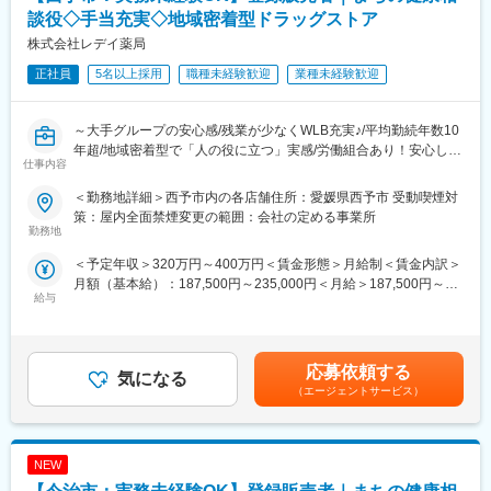
■労働組合があるので、安心して長く働ける仕組みがある：
談役◇手当充実◇地域密着型ドラッグストア
職場での困りごとや意見を、労働組合を通じて会社に届けること
＼仕事のやりがい／
株式会社レデイ薬局
ができ、声を上げやすい環境があります。
レデイ薬局は、地域に密着したドラッグストアとして、
「健康相談ができる身近な存在」を目指しています。
正社員
5名以上採用
職種未経験歓迎
業種未経験歓迎
＜数字で見るレデイ薬局＞
◎日々の接客を通じてお客様から直接「ありがとう」をもらえる
・男女比＝5：5
◎店舗運営に関わり、自分の工夫が売場や売上に反映される
・平均勤続年数：10.9年
◎将来的には店長として、店舗・人・地域をまとめる立場を目指
～大手グループの安心感/残業が少なくWLB充実♪/平均勤続年数10
・月平均残業時間：8.7時間
せる
年超/地域密着型で「人の役に立つ」実感/労働組合あり！安心して
・平均有給取得日数：9.6日
仕事内容
働ける職場環境～
総合職では、現場とマネジメントの両方で成長を実感できる仕事
＜勤務地詳細＞西予市内の各店舗住所：愛媛県西予市 受動喫煙対
変更の範囲：会社の定める業務
です。
■仕事内容：
策：屋内全面禁煙変更の範囲：会社の定める事業所
店長候補として、レデイ薬局のドラッグストア店舗にて勤務して
勤務地
＼レデイ薬局の魅力／
いただきます。
＜予定年収＞320万円～400万円＜賃金形態＞月給制＜賃金内訳＞
■現場から店舗運営まで段階的に成長できる環境：
まずは、レジ業務や商品管理などの基礎業務からスタートし、店
月額（基本給）：187,500円～235,000円＜月給＞187,500円～
レジ・商品管理などの基礎業務からスタートし、将来的には店長
舗運営の基本を学んでいただきます。
給与
235,000円＜昇給有無＞有＜残業手当＞有＜給与補足＞■昇給：あ
として店舗運営やマネジメントに挑戦できます。
り■賞与：あり（平均4.1か月分）■モデル年収：30歳：店長：425
【主な業務内容】
万円賃金はあくまでも目安の金額であり、選考を通じて上下する
■地域密着型で“人の役に立つ”実感が持てる仕事：
・レジ・接客対応
可能性があります。月給(月額)は固定手当を含めた表記です。
地域のお客様との距離が近く、日々の接客や相談対応を通じて、
・商品陳列・売場づくり
応募依頼する
気になる
信頼される存在として働けます。
・発注・在庫管理
（エージェントサービス）
・売上・数値管理の補助
■安定した経営基盤のもと、長期的なキャリア形成が可能：
・スタッフのサポート業務
ツルハグループの一員として安定した基盤があり、腰を据えてキ
☆経験や適性に応じて、将来的にはスタッフの育成、
ャリアアップを目指せます。
NEW
シフト管理、売上管理などのマネジメント業務にも携わっていた
だく可能性があります。