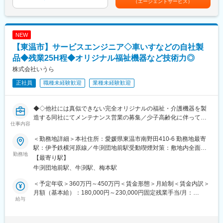
・承認された事業案を実行に移し、KPIを追いながらPDCAを回
（エージェントサービス）
合あり（10月）■時間外・休日出勤手当等の割増賃金は別途支給
と感謝の言葉をいただけたときの喜びは、ひとしおです。
す。
賃金はあくまでも目安の金額であり、選考を通じて上下する可能
性があります。月給(月額)は固定手当を含めた表記です。
【一日の流れ※一例】
変更の範囲：会社の定める業務
NEW
■朝：担当の医療機関に出勤
■午前：
【東温市】サービスエンジニア◇車いすなどの自社製
・治験の進捗状況の確認や患者様対応の予定などを、院内の治験
品◆残業25H程◆オリジナル福祉機器など技術力◎
事務局に共有
株式会社いうら
・来院された患者様の診察や検査に同席し、治験が手順通りに行
われているか、患者様の状態変化が無いかを確認します。
正社員
職種未経験歓迎
業種未経験歓迎
■午後：
・患者様の報告書作成
・治験の参加候補となる患者様をカルテから探す
◆◇他社には真似できない完全オリジナルの福祉・介護機器を製
・医師との打ち合わせ
造する同社にてメンテナンス営業の募集／少子高齢化に伴ってニ
仕事内容
ーズ拡大／業績も堅調に拡大中◇◆
【研修制度について】
＜勤務地詳細＞本社住所：愛媛県東温市南野田410-6 勤務地最寄
■基礎研修が充実：
＝求人のPOINT＝
駅：伊予鉄横河原線／牛渕団地前駅受動喫煙対策：敷地内全面禁
入社後1か月は研修期間となります。ビジネスマナーやPCスキル
【社会貢献性の高い商品】当社の商品は介護される方・介護する
勤務地
煙変更の範囲：会社の定める事業所
【最寄り駅】
研修が入社後研修としてあり、PC慣れしていない方も安心してご
方、双方にやさしいオリジナルの福祉機器です。（例：ご利用者
牛渕団地前駅、牛渕駅、梅本駅
入社いただけます。
の方がお一人で乗りかえできる車椅子や、入浴介助が驚くほど簡
■配属後も丁寧なフォロー：
単操作で行える入浴リフト等）介護がずっと楽になり、より快適
＜予定年収＞360万円～450万円＜賃金形態＞月給制＜賃金内訳＞
現場配属後は、OJTで独り立ちまでサポートその後も定期的なフ
で安心便利になる価値ある商材ですので、自信をもって提案がで
月額（基本給）：180,000円～230,000円固定残業手当/月：
ォローアップ研修や、専門性を高める継続研修、階層別研修など
きます。
給与
36,000円～45,000円（固定残業時間25時間0分/月）超過した時間
様々な研修をご用意しています。
【仕事もプライベートも充実】基本土日休み、残業は月25h程、
外労働の残業手当は追加支給＜月給＞216,000円～275,000円（一
平均有給取得日数12日！
律手当を含む）＜昇給有無＞有＜残業手当＞有＜給与補足＞・予