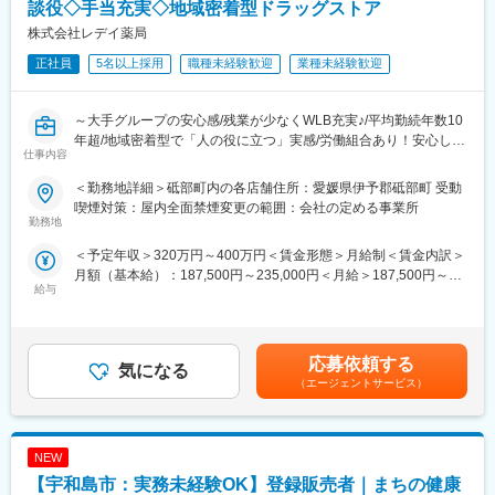
に努めて頂きます。
談役◇手当充実◇地域密着型ドラッグストア
◇クライアント分野やエリア毎に担当が分かれるため、下記大き
株式会社レデイ薬局
く4つの分野に分かれ専門性を磨いていきます。
正社員
5名以上採用
職種未経験歓迎
業種未経験歓迎
（1）大学の研究室…教授の研究をサポートします（学部不問）
（2）大手企業の研究、開発部門…各メーカーの新製品、化学系メ
ーカーの新素材開発等をサポートします。
～大手グループの安心感/残業が少なくWLB充実♪/平均勤続年数10
（3）官公庁関連…水産試験場／果樹試験場、水質調査、警察の鑑
年超/地域密着型で「人の役に立つ」実感/労働組合あり！安心して
定関連等で地域社会や産業に貢献します。
仕事内容
働ける職場環境～
（4）総合病院…病名診断（血液検査）、尿検査に必要な試薬の提
供等を行います。
＜勤務地詳細＞砥部町内の各店舗住所：愛媛県伊予郡砥部町 受動
■仕事内容：
喫煙対策：屋内全面禁煙変更の範囲：会社の定める事業所
店長候補として、レデイ薬局のドラッグストア店舗にて勤務して
勤務地
■同社の魅力：
いただきます。
・全世界800社以上のメーカー試薬を取り扱っています！ドクタ
＜予定年収＞320万円～400万円＜賃金形態＞月給制＜賃金内訳＞
まずは、レジ業務や商品管理などの基礎業務からスタートし、店
ーや研究者と共に、新薬開発や工業分野、新技術開発など様々な
月額（基本給）：187,500円～235,000円＜月給＞187,500円～
舗運営の基本を学んでいただきます。
研究開発へのサポートを通して貢献しています。
給与
235,000円＜昇給有無＞有＜残業手当＞有＜給与補足＞■昇給：あ
・試薬という専門分野で、四国を中心とする商社として活躍する
り■賞与：あり（平均4.1か月分）■モデル年収：30歳：店長：425
【主な業務内容】
企業は数少なく、他社と競合しにくいことが特徴です。
万円賃金はあくまでも目安の金額であり、選考を通じて上下する
・レジ・接客対応
・業界は常に進化しており、1つの実験終了後、また新たな実験へ
可能性があります。月給(月額)は固定手当を含めた表記です。
・商品陳列・売場づくり
応募依頼する
と移ります。お客様のリクエストも変化するため、飽きることが
気になる
・発注・在庫管理
なく業務を行うことができます。
（エージェントサービス）
・売上・数値管理の補助
・先進医療分野での提案活動を通じて、社会インフラに貢献する
・スタッフのサポート業務
お仕事になります。
☆経験や適性に応じて、将来的にはスタッフの育成、
NEW
シフト管理、売上管理などのマネジメント業務にも携わっていた
変更の範囲：無
だく可能性があります。
【宇和島市：実務未経験OK】登録販売者｜まちの健康