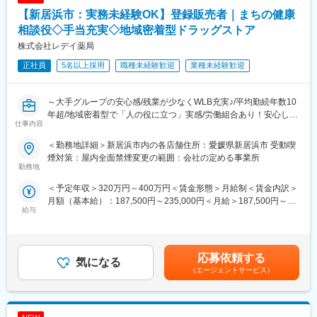
だく可能性があります。
【新居浜市：実務未経験OK】登録販売者｜まちの健康
■労働組合があるので、安心して長く働ける仕組みがある：
相談役◇手当充実◇地域密着型ドラッグストア
職場での困りごとや意見を、労働組合を通じて会社に届けること
＼仕事のやりがい／
株式会社レデイ薬局
ができ、声を上げやすい環境があります。
レデイ薬局は、地域に密着したドラッグストアとして、
「健康相談ができる身近な存在」を目指しています。
正社員
5名以上採用
職種未経験歓迎
業種未経験歓迎
＜数字で見るレデイ薬局＞
◎日々の接客を通じてお客様から直接「ありがとう」をもらえる
・男女比＝5：5
◎店舗運営に関わり、自分の工夫が売場や売上に反映される
・平均勤続年数：10.9年
◎将来的には店長として、店舗・人・地域をまとめる立場を目指
～大手グループの安心感/残業が少なくWLB充実♪/平均勤続年数10
・月平均残業時間：8.7時間
せる
年超/地域密着型で「人の役に立つ」実感/労働組合あり！安心して
・平均有給取得日数：9.6日
仕事内容
働ける職場環境～
総合職では、現場とマネジメントの両方で成長を実感できる仕事
＜勤務地詳細＞新居浜市内の各店舗住所：愛媛県新居浜市 受動喫
変更の範囲：会社の定める業務
です。
■仕事内容：
煙対策：屋内全面禁煙変更の範囲：会社の定める事業所
店長候補として、レデイ薬局のドラッグストア店舗にて勤務して
勤務地
＼レデイ薬局の魅力／
いただきます。
＜予定年収＞320万円～400万円＜賃金形態＞月給制＜賃金内訳＞
■現場から店舗運営まで段階的に成長できる環境：
まずは、レジ業務や商品管理などの基礎業務からスタートし、店
月額（基本給）：187,500円～235,000円＜月給＞187,500円～
レジ・商品管理などの基礎業務からスタートし、将来的には店長
舗運営の基本を学んでいただきます。
給与
235,000円＜昇給有無＞有＜残業手当＞有＜給与補足＞■昇給：あ
として店舗運営やマネジメントに挑戦できます。
り■賞与：あり（平均4.1か月分）■モデル年収：30歳：店長：425
【主な業務内容】
万円賃金はあくまでも目安の金額であり、選考を通じて上下する
■地域密着型で“人の役に立つ”実感が持てる仕事：
・レジ・接客対応
可能性があります。月給(月額)は固定手当を含めた表記です。
地域のお客様との距離が近く、日々の接客や相談対応を通じて、
・商品陳列・売場づくり
応募依頼する
気になる
信頼される存在として働けます。
・発注・在庫管理
（エージェントサービス）
・売上・数値管理の補助
■安定した経営基盤のもと、長期的なキャリア形成が可能：
・スタッフのサポート業務
ツルハグループの一員として安定した基盤があり、腰を据えてキ
☆経験や適性に応じて、将来的にはスタッフの育成、
ャリアアップを目指せます。