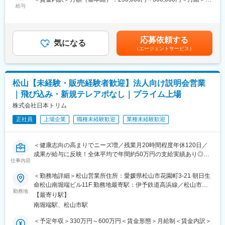
変更の範囲：会社の定める業務
※職場は基本的に委託されている医療機関で、自宅からの直行直帰
給与
250,000円～300,000円＜昇給有無＞有＜残業手当＞有＜給与補足
です。
＞■賞与2回（昨年度実績：4.4ヶ月）賃金はあくまでも目安の金額
■やりがい：CRCは疾病を抱えた患者さんやそれを治療しようと
であり、選考を通じて上下する可能性があります。月給(月額)は固
奮闘する医師やスタッフなど携わる相手が多いです。現在治療法
定手当を含めた表記です。
応募依頼する
がなく苦しんでいる患者さんに対して薬を届けられ、最前線で治
気になる
（エージェントサービス）
療にあたる医師やスタッフのサポートを行え、無事に治験が終了
すれば喜びはひとしおです。
■同社の教育体制：同社は同業他社からだけはでなく、看護師など
未経験で転職してくる方も多く、教育体制を充実させています。
松山【未経験・販売経験者歓迎】法人向け説明会営業
入社は原則偶数月と決まっており、同期入社者とともに2週間弱本
｜飛び込み・新規テレアポなし｜プライム上場
社にて集合研修を行います。会社のことや業務を遂行する上で必
要な法令から実務まで座学やロープレを交えながら学んでいきま
株式会社日本トリム
す。その後、各拠点に配属され業務を引継ぎながらOJT担当者と
正社員
上場企業
職種未経験歓迎
業種未経験歓迎
ともに医療機関へ同行するなど、徐々に業務を慣れていきます。
確認テストやチェックシートを用いながら習熟度を測り、1年程度
で一人で担当を持てるようになります。その後も定期的に中途入
＜健康志向の高まりでニーズ増／残業月20時間程度年休120日／
社者に対してフォローを行う体制が整っています。
成果が給与に反映！全体平均で年間約50万円の支給実績あり◎＞
■同社の魅力：
仕事内容
・チームワーク：通常は1人で業務にあたることが多いですが、困
【仕事の内容】
＜勤務地詳細＞松山営業所住所：愛媛県松山市花園町3-21 朝日生
ったときや先輩や上司がサポートしてくれるため安心して進めら
当社は、東証プライム上場の電解水素水整水器メーカーです。
命松山南堀端ビル11F 勤務地最寄駅：伊予鉄道高浜線／松山市駅
れます。また、家族の急な体調不良や突発休の場合にも周囲が代
今回募集するのは、法人企業の従業員様向けに製品説明会・体験
勤務地
受動喫煙対策：屋内全面禁煙変更の範囲：会社の定める事業所
理対応をしてくれる風土があり、チームワークが強みです。
【最寄り駅】
会を行う営業職です。
・働きやすい環境：2019年度の月間の平均残業は12.1時間。管理
南堀端駅、松山市駅
新規飛び込みや無作為なテレアポではなく、代理店からの紹介先
職における女性比率は63.6%、日経ウーマンの女性が活躍する会
やお問い合わせのあった法人様が中心です。
＜予定年収＞330万円～600万円＜賃金形態＞月給制＜賃金内訳＞
社「管理職登用度（2019年）」でも5位にランクインし、ライフ