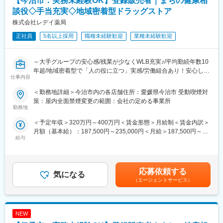
【今治市：実務未経験OK】登録販売者｜まちの健康相
■労働組合があるので、安心して長く働ける仕組みがある：
談役◇手当充実◇地域密着型ドラッグストア
職場での困りごとや意見を、労働組合を通じて会社に届けること
＼仕事のやりがい／
株式会社レデイ薬局
ができ、声を上げやすい環境があります。
レデイ薬局は、地域に密着したドラッグストアとして、
「健康相談ができる身近な存在」を目指しています。
正社員
5名以上採用
職種未経験歓迎
業種未経験歓迎
＜数字で見るレデイ薬局＞
◎日々の接客を通じてお客様から直接「ありがとう」をもらえる
・男女比＝5：5
◎店舗運営に関わり、自分の工夫が売場や売上に反映される
・平均勤続年数：10.9年
◎将来的には店長として、店舗・人・地域をまとめる立場を目指
～大手グループの安心感/残業が少なくWLB充実♪/平均勤続年数10
・月平均残業時間：8.7時間
せる
年超/地域密着型で「人の役に立つ」実感/労働組合あり！安心して
・平均有給取得日数：9.6日
仕事内容
働ける職場環境～
総合職では、現場とマネジメントの両方で成長を実感できる仕事
＜勤務地詳細＞今治市内の各店舗住所：愛媛県今治市 受動喫煙対
変更の範囲：会社の定める業務
です。
■仕事内容：
策：屋内全面禁煙変更の範囲：会社の定める事業所
店長候補として、レデイ薬局のドラッグストア店舗にて勤務して
勤務地
＼レデイ薬局の魅力／
いただきます。
＜予定年収＞320万円～400万円＜賃金形態＞月給制＜賃金内訳＞
■現場から店舗運営まで段階的に成長できる環境：
まずは、レジ業務や商品管理などの基礎業務からスタートし、店
月額（基本給）：187,500円～235,000円＜月給＞187,500円～
レジ・商品管理などの基礎業務からスタートし、将来的には店長
舗運営の基本を学んでいただきます。
給与
235,000円＜昇給有無＞有＜残業手当＞有＜給与補足＞■昇給：あ
として店舗運営やマネジメントに挑戦できます。
り■賞与：あり（平均4.1か月分）■モデル年収：30歳：店長：425
【主な業務内容】
万円賃金はあくまでも目安の金額であり、選考を通じて上下する
■地域密着型で“人の役に立つ”実感が持てる仕事：
・レジ・接客対応
可能性があります。月給(月額)は固定手当を含めた表記です。
地域のお客様との距離が近く、日々の接客や相談対応を通じて、
・商品陳列・売場づくり
応募依頼する
気になる
信頼される存在として働けます。
・発注・在庫管理
（エージェントサービス）
・売上・数値管理の補助
■安定した経営基盤のもと、長期的なキャリア形成が可能：
・スタッフのサポート業務
ツルハグループの一員として安定した基盤があり、腰を据えてキ
☆経験や適性に応じて、将来的にはスタッフの育成、
ャリアアップを目指せます。
NEW
シフト管理、売上管理などのマネジメント業務にも携わっていた