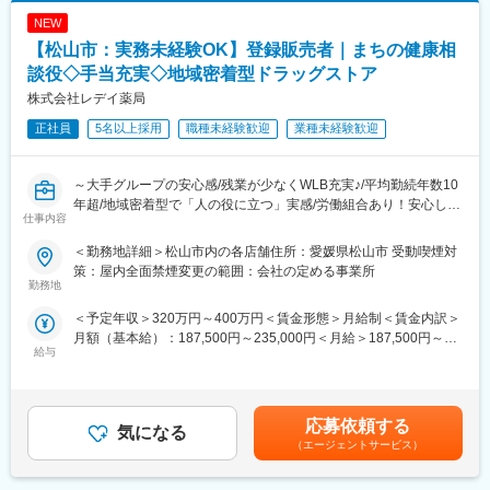
ツルハグループの一員として安定した基盤があり、腰を据えてキ
☆経験や適性に応じて、将来的にはスタッフの育成、
ャリアアップを目指せます。
NEW
シフト管理、売上管理などのマネジメント業務にも携わっていた
だく可能性があります。
【松山市：実務未経験OK】登録販売者｜まちの健康相
■労働組合があるので、安心して長く働ける仕組みがある：
談役◇手当充実◇地域密着型ドラッグストア
職場での困りごとや意見を、労働組合を通じて会社に届けること
＼仕事のやりがい／
株式会社レデイ薬局
ができ、声を上げやすい環境があります。
レデイ薬局は、地域に密着したドラッグストアとして、
「健康相談ができる身近な存在」を目指しています。
正社員
5名以上採用
職種未経験歓迎
業種未経験歓迎
＜数字で見るレデイ薬局＞
◎日々の接客を通じてお客様から直接「ありがとう」をもらえる
・男女比＝5：5
◎店舗運営に関わり、自分の工夫が売場や売上に反映される
・平均勤続年数：10.9年
◎将来的には店長として、店舗・人・地域をまとめる立場を目指
～大手グループの安心感/残業が少なくWLB充実♪/平均勤続年数10
・月平均残業時間：8.7時間
せる
年超/地域密着型で「人の役に立つ」実感/労働組合あり！安心して
・平均有給取得日数：9.6日
仕事内容
働ける職場環境～
総合職では、現場とマネジメントの両方で成長を実感できる仕事
＜勤務地詳細＞松山市内の各店舗住所：愛媛県松山市 受動喫煙対
変更の範囲：会社の定める業務
です。
■仕事内容：
策：屋内全面禁煙変更の範囲：会社の定める事業所
店長候補として、レデイ薬局のドラッグストア店舗にて勤務して
勤務地
＼レデイ薬局の魅力／
いただきます。
＜予定年収＞320万円～400万円＜賃金形態＞月給制＜賃金内訳＞
■現場から店舗運営まで段階的に成長できる環境：
まずは、レジ業務や商品管理などの基礎業務からスタートし、店
月額（基本給）：187,500円～235,000円＜月給＞187,500円～
レジ・商品管理などの基礎業務からスタートし、将来的には店長
舗運営の基本を学んでいただきます。
給与
235,000円＜昇給有無＞有＜残業手当＞有＜給与補足＞■昇給：あ
として店舗運営やマネジメントに挑戦できます。
り■賞与：あり（平均4.1か月分）■モデル年収：30歳：店長：425
【主な業務内容】
万円賃金はあくまでも目安の金額であり、選考を通じて上下する
■地域密着型で“人の役に立つ”実感が持てる仕事：
・レジ・接客対応
可能性があります。月給(月額)は固定手当を含めた表記です。
地域のお客様との距離が近く、日々の接客や相談対応を通じて、
・商品陳列・売場づくり
応募依頼する
気になる
信頼される存在として働けます。
・発注・在庫管理
（エージェントサービス）
・売上・数値管理の補助
■安定した経営基盤のもと、長期的なキャリア形成が可能：
・スタッフのサポート業務