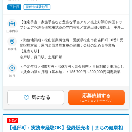
正社員
職種未経験歓迎
【住宅手当・家族手当など豊富な手当アリ／売上好調◎四国トッ
プシェアを誇る研究用試薬の専門商社／文系出身6割以上！手厚い
仕事内容
サポート体制】
＜勤務地詳細＞松山営業所住所：愛媛県松山市南吉田町 16番1 受
■仕事内容：
動喫煙対策：屋内全面禁煙変更の範囲：会社の定める事業所
病院や大学、官公庁、大手企業の研究機関などに対して、実験や
勤務地
【最寄り駅】
新商品開発に使われる試験・研究用試薬及び分析機器・機材など
余戸駅、鎌田駅、土居田駅
のルート営業を行います！
※ドクターや研究者などの決まった先がお客様となります。新卒・
＜予定年収＞400万円～450万円＜賃金形態＞月給制補足事項なし
第二新卒の未経験者をお迎えし、先輩社員の指導の下、徐々に仕
＜賃金内訳＞月額（基本給）：185,700円～300,000円固定残業手
事を覚えて頂きます。
給与
当/月：26,800円（固定残業時間20時間0分/月～20時間0分/月）超
知識面で不安をお持ちになるかもしれませんが、多くの先輩社員
過した時間外労働の残業手当は追加支給＜月給＞212,500円～
は文系出身で活躍をしていますのでご安心下さい！（文系出身が
326,800円（一律手当を含む）＜昇給有無＞有＜残業手当＞有＜
全体60％以上です！）
給与補足＞※給与詳細は経験・能力・年齢を考慮の上、決定しま
応募依頼する
気になる
す。■昇給：年1回■賞与：年3回（決算賞与含む）※３～６か月分■
（エージェントサービス）
■業務特徴：
決算賞与：30年連続支給賃金はあくまでも目安の金額であり、選
◇入社後、まずは様々な分野の研究、試験、分析に必要な試薬の
考を通じて上下する可能性があります。月給(月額)は固定手当を含
オーダーを受け、配送・納品・問い合わせ対応などから1つずつ覚
めた表記です。
えていきます。（数ヶ月～半年ほど先輩同行）
NEW
◇商材のメインは試薬となりますが、そのほか分析用機器、消耗
【砥部町：実務未経験OK】登録販売者｜まちの健康相
品等も取り扱っており、まずは商流や商品知識などの全体的理解