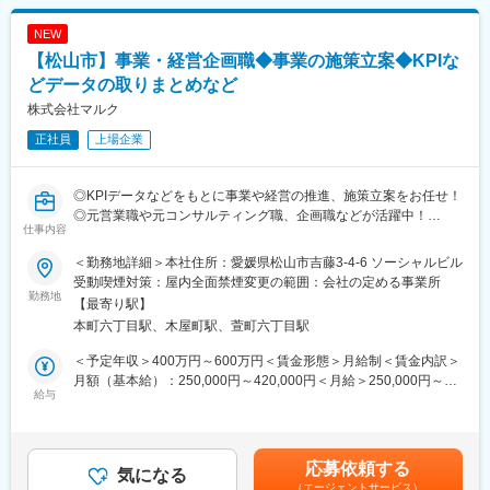
ツルハグループの一員として安定した基盤があり、腰を据えてキ
☆経験や適性に応じて、将来的にはスタッフの育成、
ャリアアップを目指せます。
NEW
シフト管理、売上管理などのマネジメント業務にも携わっていた
だく可能性があります。
【松山市】事業・経営企画職◆事業の施策立案◆KPIな
■労働組合があるので、安心して長く働ける仕組みがある：
どデータの取りまとめなど
職場での困りごとや意見を、労働組合を通じて会社に届けること
＼仕事のやりがい／
株式会社マルク
ができ、声を上げやすい環境があります。
レデイ薬局は、地域に密着したドラッグストアとして、
「健康相談ができる身近な存在」を目指しています。
正社員
上場企業
＜数字で見るレデイ薬局＞
◎日々の接客を通じてお客様から直接「ありがとう」をもらえる
・男女比＝5：5
◎店舗運営に関わり、自分の工夫が売場や売上に反映される
・平均勤続年数：10.9年
◎将来的には店長として、店舗・人・地域をまとめる立場を目指
◎KPIデータなどをもとに事業や経営の推進、施策立案をお任せ！
・月平均残業時間：8.7時間
せる
◎元営業職や元コンサルティング職、企画職などが活躍中！
・平均有給取得日数：9.6日
仕事内容
◎既存のサービスを伸長させるための業務なので、裁量権も高く
総合職では、現場とマネジメントの両方で成長を実感できる仕事
自分で創意工夫ができるポジション！
＜勤務地詳細＞本社住所：愛媛県松山市吉藤3-4-6 ソーシャルビル
変更の範囲：会社の定める業務
です。
受動喫煙対策：屋内全面禁煙変更の範囲：会社の定める事業所
■この求人・ポジションについて
勤務地
【最寄り駅】
＼レデイ薬局の魅力／
・「最初はだれでもできない」を前提に「できるところから始め
本町六丁目駅、木屋町駅、萱町六丁目駅
■現場から店舗運営まで段階的に成長できる環境：
る」ことを意識することが重要です。
レジ・商品管理などの基礎業務からスタートし、将来的には店長
・この求人は職務内容が幅広く、事業企画・PMO（プロジェクト
＜予定年収＞400万円～600万円＜賃金形態＞月給制＜賃金内訳＞
として店舗運営やマネジメントに挑戦できます。
管理業務）・市場調査など一貫して行います。
月額（基本給）：250,000円～420,000円＜月給＞250,000円～
・できないと苦労することも多いですが「データ取りまとめ」な
給与
420,000円＜昇給有無＞有＜残業手当＞有＜給与補足＞※予定年収
■地域密着型で“人の役に立つ”実感が持てる仕事：
ど簡易的なところから始めていきますので、ぜひ挑戦してみてく
は諸手当含む※予定年収は年齢・経験・能力等を考慮の上決定※賞
地域のお客様との距離が近く、日々の接客や相談対応を通じて、
ださい。
与：年2回(3月9月) 計1.2～2.0ヶ月分（前年度実績）※昇給：年1
信頼される存在として働けます。
回(9月)1,500～5,000円 賃金はあくまでも目安の金額であり、選
応募依頼する
■職務概要：
気になる
考を通じて上下する可能性があります。月給(月額)は固定手当を含
■安定した経営基盤のもと、長期的なキャリア形成が可能：
（エージェントサービス）