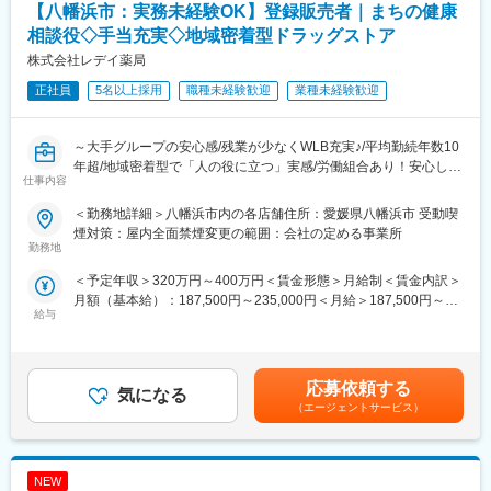
だく可能性があります。
【八幡浜市：実務未経験OK】登録販売者｜まちの健康
■労働組合があるので、安心して長く働ける仕組みがある：
相談役◇手当充実◇地域密着型ドラッグストア
職場での困りごとや意見を、労働組合を通じて会社に届けること
＼仕事のやりがい／
株式会社レデイ薬局
ができ、声を上げやすい環境があります。
レデイ薬局は、地域に密着したドラッグストアとして、
「健康相談ができる身近な存在」を目指しています。
正社員
5名以上採用
職種未経験歓迎
業種未経験歓迎
＜数字で見るレデイ薬局＞
◎日々の接客を通じてお客様から直接「ありがとう」をもらえる
・男女比＝5：5
◎店舗運営に関わり、自分の工夫が売場や売上に反映される
・平均勤続年数：10.9年
◎将来的には店長として、店舗・人・地域をまとめる立場を目指
～大手グループの安心感/残業が少なくWLB充実♪/平均勤続年数10
・月平均残業時間：8.7時間
せる
年超/地域密着型で「人の役に立つ」実感/労働組合あり！安心して
・平均有給取得日数：9.6日
仕事内容
働ける職場環境～
総合職では、現場とマネジメントの両方で成長を実感できる仕事
＜勤務地詳細＞八幡浜市内の各店舗住所：愛媛県八幡浜市 受動喫
変更の範囲：会社の定める業務
です。
■仕事内容：
煙対策：屋内全面禁煙変更の範囲：会社の定める事業所
店長候補として、レデイ薬局のドラッグストア店舗にて勤務して
勤務地
＼レデイ薬局の魅力／
いただきます。
＜予定年収＞320万円～400万円＜賃金形態＞月給制＜賃金内訳＞
■現場から店舗運営まで段階的に成長できる環境：
まずは、レジ業務や商品管理などの基礎業務からスタートし、店
月額（基本給）：187,500円～235,000円＜月給＞187,500円～
レジ・商品管理などの基礎業務からスタートし、将来的には店長
舗運営の基本を学んでいただきます。
給与
235,000円＜昇給有無＞有＜残業手当＞有＜給与補足＞■昇給：あ
として店舗運営やマネジメントに挑戦できます。
り■賞与：あり（平均4.1か月分）■モデル年収：30歳：店長：425
【主な業務内容】
万円賃金はあくまでも目安の金額であり、選考を通じて上下する
■地域密着型で“人の役に立つ”実感が持てる仕事：
・レジ・接客対応
可能性があります。月給(月額)は固定手当を含めた表記です。
地域のお客様との距離が近く、日々の接客や相談対応を通じて、
・商品陳列・売場づくり
応募依頼する
気になる
信頼される存在として働けます。
・発注・在庫管理
（エージェントサービス）
・売上・数値管理の補助
■安定した経営基盤のもと、長期的なキャリア形成が可能：
・スタッフのサポート業務
ツルハグループの一員として安定した基盤があり、腰を据えてキ
☆経験や適性に応じて、将来的にはスタッフの育成、
ャリアアップを目指せます。
NEW
シフト管理、売上管理などのマネジメント業務にも携わっていた