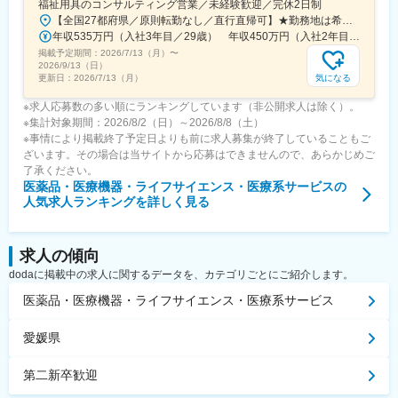
福祉用具のコンサルティング営業／未経験歓迎／完休2日制
【全国27都府県／原則転勤なし／直行直帰可】★勤務地は希望を考慮★拠点により車通勤OK※充足状況により、ご希望の勤務地での募集が終了している場合があります。※転居を伴う転勤の有無は、半年ごとに希望を伺い、選択いただけます。■東北■・宮城県（仙台市）■関東■・東京都（東京23区など）・神奈川県（横浜市など）・埼玉県（さいたま市など）・千葉県（千葉市など）・茨城県（水戸市）・栃木県（宇都宮市／足利市）・群馬県（前橋市）■東海■・愛知県（名古屋市／豊田市／豊橋市／小牧市）・静岡県（静岡市／浜松市／沼津市／焼津市／富士市）・岐阜県（岐阜市）・三重県（四日市市）■信越・北陸■・長野県（長野市）・山梨県（甲府市）・石川県（金沢市）・富山県（富山市）・福井県（福井市）■関西■・大阪府・兵庫県（神戸市／尼崎市／姫路市）・京都府（京都市）・奈良県（奈良市／天理市）・滋賀県（大津市／彦根市）・和歌山県（和歌山市／田辺市）■中国■・広島県（広島市）・岡山県（岡山市）■四国■・香川県（高松市）■九州■・福岡県（福岡市）
年収535万円（入社3年目／29歳） 年収450万円（入社2年目／26歳）
掲載予定期間：
2026/7/13（月）
〜
2026/9/13（日）
気になる
更新日：
2026/7/13（月）
※求人応募数の多い順にランキングしています（非公開求人は除く）。
※集計対象期間：2026/8/2（日）～2026/8/8（土）
※事情により掲載終了予定日よりも前に求人募集が終了していることもご
ざいます。その場合は当サイトから応募はできませんので、あらかじめご
了承ください。
医薬品・医療機器・ライフサイエンス・医療系サービス
の
人気求人ランキングを詳しく見る
求人の傾向
dodaに掲載中の求人に関するデータを、カテゴリごとにご紹介します。
医薬品・医療機器・ライフサイエンス・医療系サービス
愛媛県
第二新卒歓迎