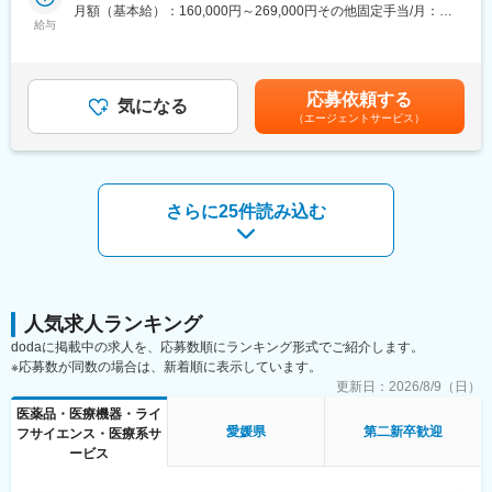
入社後は専任トレーナーがつき、商品知識・説明トーク・商談の
月額（基本給）：160,000円～269,000円その他固定手当/月：
イベントの多い女性も活躍しやすい環境といえます。正社員は転
進め方を同行しながら学べます。
給与
20,000円固定残業手当/月：52,000円～131,000円（固定残業時間
勤可能性はありますが、定期的にあるものではなく適性や希望に
これまでのご経験を活かし、安定した上場企業で成果に応じた収
40時間0分/月）超過した時間外労働の残業手当は追加支給＜月給
応じて配置しています。
入アップを目指せる環境です。
＞232,000円～420,000円（一律手当を含む）＜昇給有無＞有＜残
業手当＞有＜給与補足＞■固定給に加え、販売実績に応じたインセ
変更の範囲：会社の定める業務
応募依頼する
【求人ポイント◎】
気になる
ンティブ制度があります。■昇給年１回■賞与：年2回（7月・12
（エージェントサービス）
■未経験の方も歓迎です。異業種・営業未経験から入社された方も
月）賃金はあくまでも目安の金額であり、選考を通じて上下する
多数活躍中です。※入社直後からトレーナーが1名つきます。商品
可能性があります。月給(月額)は固定手当を含めた表記です。
説明のトーク練習や営業同行を行います。
■成績等に応じて若くしてのキャリアアップが可能です。(30代で
の支店長登用実績多数あり)
さらに25件読み込む
■固定給に加え、販売実績に応じたインセンティブ制度がありま
す。
全体平均で年間約50万円の支給実績があり、成果に応じてさらに
高収入を目指すことも可能です。
入社後すぐに数字を任せるのではなく、研修・同行を経て段階的
に目標を持っていただきます。
人気求人ランキング
■転勤は基本的にありません。(管理職になった場合、打診可能性
dodaに掲載中の求人を、応募数順にランキング形式でご紹介します。
はありますが意向に沿います。)
※応募数が同数の場合は、新着順に表示しています。
更新日：
2026/8/9（日）
【中途入社者アンケート】
医薬品・医療機器・ライ
■入社を決めた理由
愛媛県
第二新卒歓迎
フサイエンス・医療系サ
（1）社会貢献できる・お客様に喜んで頂ける
ービス
（2）安定性・信頼性
（3）面接官・人