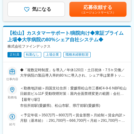
■新規開拓および既存顧客フォロー
高い技術力を誇っています。
給与補足＞※給与詳細は経験・能力・資格等を踏まえて当社規定に
■取引代理店やMSとの情報共有
応募依頼する
他社には真似できない完全オリジナルの福祉・介護機器を製造し
気になる
より決定■昇給：年1回賃金はあくまでも目安の金額であり、選考
■営業戦略の立案と実行
ています。
（エージェントサービス）
を通じて上下する可能性があります。月給(月額)は固定手当を含め
■導入後のフォローアップ
＜製品例＞
た表記です。
・非接触で入浴介助ができる入力機器
【入社後の流れ】
・自宅の階段や段差で使用できる昇降機
【松山】カスタマーサポート/病院向け◆東証プライム
入社後は約1か月、製品知識を習得いただくために座学を中心とし
・要介護者を背負ってトイレまでの移動をサポートする排泄サポ
た専門部署での研修（製品研修、スキル研修）を実施します。そ
上場◆大学病院の80%シェア自社システム◆
ート機器
のため業界未経験の方でも十分にキャッチアップが可能です。ま
株式会社ファインデックス
た現場配属後には上長や現場のメンバーと共に、引継ぎ業務や営
また大手医療・介護機器メーカー向けのOEM製品製造も手掛けて
業同行をして頂き、徐々に現場の環境、雰囲気に慣れていただき
正社員
転勤なし
上場企業
職種未経験歓迎
います。これらの高い技術力と安定した営業基盤を背景に業績は
ます。
堅調に推移しており、直近決算では過去最高の売上高も計上して
独り立ちは2か月目以降となりますが、その後もチーム横断での研
いる安定経営企業です。
◆「複数定時制度」を導入／年休120日・土日祝休・7.5ｈ労働／
修制度やロールプレイングの実施など、営業力を高めるための研
大学病院の製品導入率約80％に導入され、シェア率は業界トップ
修は充実しております。
変更の範囲：会社の定める業務
仕事内容
クラス／成長事業かつ社会貢献性◎～
【働き方】
＜勤務地詳細＞四国支社住所：愛媛県松山市三番町4-9-6 NBF松山
■募集背景：
担当製品が血糖測定器となり、導入までが営業担当の役割範囲な
日銀前ビル11F 受動喫煙対策：屋内全面禁煙変更の範囲：会社の
当社は医療機関の業務効率化を20年超にわたりサポートしていま
為、システム不具合による呼び出しなどもございません。プライ
勤務地
定める事業所（リモートワーク含む）
【最寄り駅】
す。
ベートとメリハリをつけて働くことができます。
市役所前駅(愛媛県)、松山市駅、県庁前駅(愛媛県)
導入施設数が1,500を超える医療データ管理システム「Claio」
や、医療文書の作成を支援する「DocuMaker」など、お客様から
【魅力ポイント】
＜予定年収＞350万円～800万円＜賃金形態＞月給制＜賃金内訳＞
の当社製品に関する問い合わせや導入依頼が年々増えているた
■誰もが理想のキャリアを築ける環境◎：
月額（基本給）：291,700円～666,700円＜月給＞291,700円～
め、お客様の課題やニーズを的確に捉え、チームメンバーととも
当社は男女関わらず働きやすい環境作りを目指しています。
給与
666,700円＜昇給有無＞有＜残業手当＞有＜給与補足＞※経験、能
に医療現場へのシステム導入や顧客支援を担っていただける方を
MRでは珍しく勤務地固定・転勤なしが叶います。ライフイベント
力、勤務地等を考慮し、面談のうえ決定します。■昇給：年2回