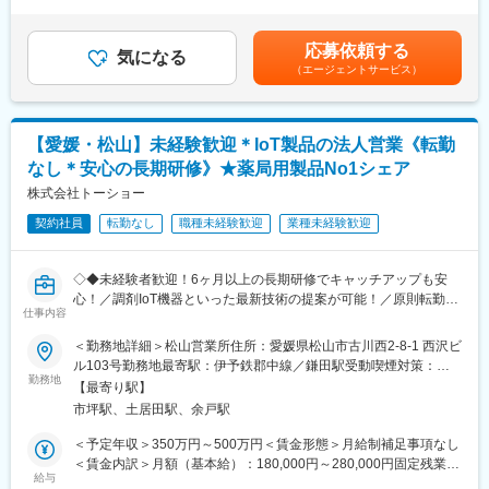
月の実績に応じて以下手当が支給されます・処遇加算手当 1万～
■当社について：
・食事の提供（簡単な調理※基本は温めるのみ、配膳）
2万円・ベースアップ手当 5千円■賞与：年2回、計3.00ヶ月分
医療システムをメインに自治体向け文書システムや医療機器の自
・支援計画、外部の業者との連絡・調整、
（2022年度実績）※昇給・賞与については、業務実績・能力によ
社開発や、コンサルティングを行う東証プライム上場企業です。
応募依頼する
・担当者会議への出席
気になる
り支給します。賃金はあくまでも目安の金額であり、選考を通じ
大学病院などの大規模病院では圧倒的な導入実績を誇ります。(主
（エージェントサービス）
・利用者様の通院、地域イベントへの引率
て上下する可能性があります。月給(月額)は固定手当を含めた表記
要納入先／東京大学、京都大学、大阪大学等）
■組織構成：
です。
大学病院やナショナルセンターとの共同研究と最新のテクノロジ
・現在サービス管理者は1名（40代女性）
ーを核に、社会に貢献できる革新的なソフトウェアや医療機器を
・ご利用者様のサポートを行う担当として社員/パート併せて40名
自社開発しており、近年ではクラウドサービスや生成AIの利活用
【愛媛・松山】未経験歓迎＊IoT製品の法人営業《転勤
程が在籍しています
にも注力し、新しい発想と技術力で国内外にイノベーションを起
なし＊安心の長期研修》★薬局用製品No1シェア
・各施設の利用者様は10～20名で、アットホームな環境です
こします。
■職場環境：
株式会社トーショー
・当事業所の魅力は“雰囲気の良さ"!まずはぜひ施設見学にいらし
変更の範囲：会社の定める業務
契約社員
転勤なし
職種未経験歓迎
業種未経験歓迎
てください
・リフレッシュできる休憩室を設置、職員同士で交流を深める場
にもなっています!
◇◆未経験者歓迎！6ヶ月以上の長期研修でキャッチアップも安
・困ったときには社長とオーナーにいつでも相談できる環境で
心！／調剤IoT機器といった最新技術の提案が可能！／原則転勤は
す！
仕事内容
無いため特定エリアで就業されたい方も歓迎！社会貢献性の高い
【施設情報】
仕事◆◇
＜勤務地詳細＞松山営業所住所：愛媛県松山市古川西2-8-1 西沢ビ
・WINDS１、２
ル103号勤務地最寄駅：伊予鉄郡中線／鎌田駅受動喫煙対策：屋
今治市桜井にあり、男性棟と女性棟に分かれています。
【はじめに】
勤務地
内全面禁煙変更の範囲：本文参照
定員は合わせて20名で、管理者が勤務する事務所があります。
【最寄り駅】
既存のお客様である調剤薬局やドラッグストアに対して、主力製
・西条市壬生川新施設
市坪駅、土居田駅、余戸駅
品である全自動調剤分包機などの調剤IoT機器を販売いただく職種
2022年にオープンしたWINDS壬生川に隣接し、2024年4月のオー
となります。
＜予定年収＞350万円～500万円＜賃金形態＞月給制補足事項なし
プンに向けて準備を進めています。
IoT製品の販売スキルの市場価値は上昇の一途を辿っており、同社
＜賃金内訳＞月額（基本給）：180,000円～280,000円固定残業手
定員は10名のアットホームな施設です。
で得られるスキルも例外ではありません。完全未経験から市場価
給与
当/月：40,000円～70,000円（固定残業時間33時間0分/月）超過し
■会社・求人の魅力：