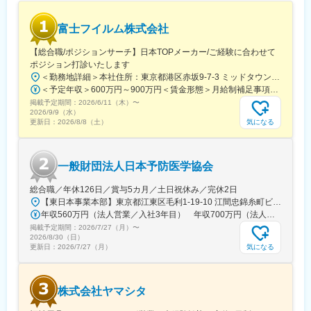
■働いてみて感じた魅力
（1）人間関係が良い、先輩が親切
富士フイルム株式会社
（2）社会貢献できる、客様に喜んで頂ける・応援頂ける
（3）様々な業界の普段会えない役職者に会える
【総合職/ポジションサーチ】日本TOPメーカー/ご経験に合わせて
ポジション打診いたします
【企業紹介WEBページ】
＜勤務地詳細＞本社住所：東京都港区赤坂9-7-3 ミッドタウン・ウェスト勤務地最寄駅：東京メトロ日比谷線／都営大江戸線／六本木駅受動喫煙対策：敷地内全面禁煙
■会社概要
＜予定年収＞600万円～900万円＜賃金形態＞月給制補足事項なし＜賃金内訳＞月額（基本給）：300,000円～500,000円＜月給＞300,000円～500,000円＜昇給有無＞有＜残業手当＞有賃金はあくまでも目安の金額であり、選考を通じて上下する可能性があります。月給(月額)は固定手当を含めた表記です。
https://www.youtube.com/watch?v=Ge4KiEjNYaM
掲載予定期間：
■採用サイト内動画ページ
2026/6/11（木）
〜
2026/9/9（水）
https://trim-saiyo.jp/movie/
気になる
更新日：
2026/8/8（土）
変更の範囲：会社の定める業務
一般財団法人日本予防医学協会
総合職／年休126日／賞与5カ月／土日祝休み／完休2日
【東日本事業本部】東京都江東区毛利1-19-10 江間忠錦糸町ビル※訪問先からの直行直帰が可能です！＜アクセス＞・JR総武線（快速・各駅停車）／東京メトロ半蔵門線 錦糸町駅より徒歩5分・東京メトロ半蔵門線／都営新宿線 住吉駅より徒歩5分※受動喫煙対策:屋内全面禁煙
年収560万円（法人営業／入社3年目） 年収700万円（法人営業・チームリーダー／入社5年目）
掲載予定期間：
2026/7/27（月）
〜
2026/8/30（日）
気になる
更新日：
2026/7/27（月）
株式会社ヤマシタ