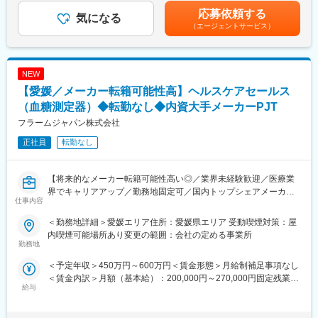
【働きやすい制度と環境】
【未経験の方も安心の研修体制】入社後は愛媛県の本社にて座学
定年収は諸手当含む・予定年収は年齢・経験・能力等を考慮の上
応募依頼する
・ご自宅から1時間程度で通える施設をお任せする予定です。
を含む2週間～数カ月の研修をご準備しています。座学だけでなく
気になる
決定・賞与あり（前年度実績：年2回、合計5ヶ月分） ・昇給あ
・スーパーフレックスタイム制を導入しており、社員自身が業務
（エージェントサービス）
製造部での研修もあり、製品について理解を深めることができま
り：1月あたり5.00%（前年度実績）・皆勤手当（7,000円）・地
のスケジュールに合わせて始業、就業時間を決めることができま
す。
域手当（扶養の有無により最大35,000円支給）賃金はあくまでも
す。
配属後もOJTで先輩社員がサポートするので、安心して業務に取
目安の金額であり、選考を通じて上下する可能性があります。月
・5日間のリフレッシュ休暇制度や、時間単位で取得できる有給休
り組むことができます。
給(月額)は固定手当を含めた表記です。
NEW
暇。
【愛媛／メーカー転籍可能性高】ヘルスケアセールス
・産前産後休暇（妊娠中時短勤務あり）、子供が3歳になるまで取
■業務内容
得できる育児休業、
自社製品である車椅子やストレッチャー等福祉機器のメンテナン
（血糖測定器）◆転勤なし◆内資大手メーカーPJT
復帰後は短時間勤務制度の利用も可能。
ス営業をお任せします。
フラームジャパン株式会社
※育児休業から復帰し3ヶ月後に、育児補助支援金を給付。
当社の製品を購入いただいた福祉機器のレンタル会社や販売会社
※育児休業、時短勤務制度は入社～1年経過後から取得可能。
正社員
転勤なし
に対して自社製品の修理・メンテナンス、および買い替え提案を
していただけます。
【将来的なメーカー転籍可能性高い◎／業界未経験歓迎／医療業
変更の範囲：会社の定める業務
■業務の特徴
界でキャリアアップ／勤務地固定可／国内トップシェアメーカー
◎「ノルマ」ではなく「目標」を個人・チームで目指していただ
仕事内容
プロジェクト】
きます。個人プレーではなく、チームワークを大切にできる方に
ピッタリです。
＜勤務地詳細＞愛媛エリア住所：愛媛県エリア 受動喫煙対策：屋
【業務概要】
◎担当エリアは中四国エリアです。顧客が遠方にいらっしゃる場
内喫煙可能場所あり変更の範囲：会社の定める事業所
医療機器の法人営業として、血糖測定器の提案・導入をご担当い
勤務地
合は出張が発生します。（１泊～２泊）
ただきます。新規開拓と既存顧客フォローをバランスよく行い、
◎会社として今後メンテナンスに力をいれていく方針であり会社
＜予定年収＞450万円～600万円＜賃金形態＞月給制補足事項なし
医療従事者との信頼関係を築くことが重要です。
にとって重要なポジションです。
＜賃金内訳＞月額（基本給）：200,000円～270,000円固定残業手
給与
当/月：80,000円（固定残業時間40時間0分/月～40時間0分/月）超
【業務詳細】
■同社の特徴
過した時間外労働の残業手当は追加支給＜月給＞280,000円～
■血糖測定器の提案営業
同社は開発、設計から製造・販売まで一気通貫で手掛けており、
350,000円（一律手当を含む）＜昇給有無＞有＜残業手当＞有＜