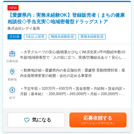
ツルハグループの一員として安定した基盤があり、腰を据えてキ
☆経験や適性に応じて、将来的にはスタッフの育成、
ャリアアップを目指せます。
NEW
シフト管理、売上管理などのマネジメント業務にも携わっていた
だく可能性があります。
【愛媛県内：実務未経験OK】登録販売者｜まちの健康
■労働組合があるので、安心して長く働ける仕組みがある：
相談役◇手当充実◇地域密着型ドラッグストア
職場での困りごとや意見を、労働組合を通じて会社に届けること
＼仕事のやりがい／
株式会社レデイ薬局
ができ、声を上げやすい環境があります。
レデイ薬局は、地域に密着したドラッグストアとして、
「健康相談ができる身近な存在」を目指しています。
正社員
5名以上採用
職種未経験歓迎
業種未経験歓迎
＜数字で見るレデイ薬局＞
◎日々の接客を通じてお客様から直接「ありがとう」をもらえる
・男女比＝5：5
◎店舗運営に関わり、自分の工夫が売場や売上に反映される
・平均勤続年数：10.9年
◎将来的には店長として、店舗・人・地域をまとめる立場を目指
～大手グループの安心感/残業が少なくWLB充実♪/平均勤続年数10
・月平均残業時間：8.7時間
せる
年超/地域密着型で「人の役に立つ」実感/労働組合あり！安心して
・平均有給取得日数：9.6日
仕事内容
働ける職場環境～
総合職では、現場とマネジメントの両方で成長を実感できる仕事
＜勤務地詳細＞愛媛県内の各店舗住所：愛媛県 受動喫煙対策：屋
変更の範囲：会社の定める業務
です。
■仕事内容：
内全面禁煙変更の範囲：会社の定める事業所
店長候補として、レデイ薬局のドラッグストア店舗にて勤務して
勤務地
＼レデイ薬局の魅力／
いただきます。
＜予定年収＞320万円～430万円＜賃金形態＞月給制＜賃金内訳＞
■現場から店舗運営まで段階的に成長できる環境：
まずは、レジ業務や商品管理などの基礎業務からスタートし、店
月額（基本給）：200,000円～265,000円＜月給＞200,000円～
レジ・商品管理などの基礎業務からスタートし、将来的には店長
舗運営の基本を学んでいただきます。
給与
265,000円＜昇給有無＞有＜残業手当＞有＜給与補足＞■昇給：あ
として店舗運営やマネジメントに挑戦できます。
り■賞与：あり（平均4.1か月分）■モデル年収：30歳：店長：508
【主な業務内容】
万円賃金はあくまでも目安の金額であり、選考を通じて上下する
■地域密着型で“人の役に立つ”実感が持てる仕事：
・レジ・接客対応
可能性があります。月給(月額)は固定手当を含めた表記です。
地域のお客様との距離が近く、日々の接客や相談対応を通じて、
・商品陳列・売場づくり
応募依頼する
気になる
信頼される存在として働けます。
・発注・在庫管理
（エージェントサービス）
・売上・数値管理の補助
■安定した経営基盤のもと、長期的なキャリア形成が可能：
・スタッフのサポート業務