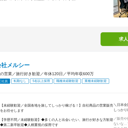
求人
会社メルシー
の営業／旅行好き歓迎／年休120日／平均年収600万
転勤なし
5名以上採用
職種未経験歓迎
業種未経験歓迎
正社員
＼日本全
【未経験歓迎／全国各地を旅してしっかり稼げる！】自社商品の営業販売
しっかり
をお任せします
／販売や
【学歴不問／未経験歓迎】◆多くの人と出会いたい、旅行が好きな方歓迎
ないな…
◆第二新卒歓迎◆人柄重視の採用です