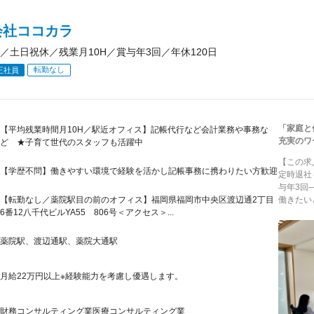
会社ココカラ
／土日祝休／残業月10H／賞与年3回／年休120日
転勤なし
正社員
「家庭と
【平均残業時間月10H／駅近オフィス】記帳代行など会計業務や事務な
充実のワ
ど ★子育て世代のスタッフも活躍中
【この求
【学歴不問】働きやすい環境で経験を活かし記帳事務に携わりたい方歓迎
定時退社
与年3回
【転勤なし／薬院駅目の前のオフィス】福岡県福岡市中央区渡辺通2丁目
働きたい
6番12八千代ビルYA55 806号＜アクセス＞...
薬院駅、渡辺通駅、薬院大通駅
月給22万円以上※経験能力を考慮し優遇します。
財務コンサルティング業医療コンサルティング業