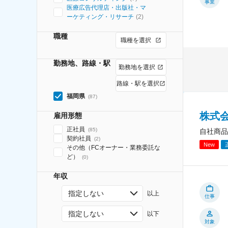
事業
医療広告代理店・出版社・マ
ーケティング・リサーチ
(
2
)
職種
職種を選択
勤務地、路線・駅
勤務地を選択
路線・駅を選択
福岡県
(
87
)
株式
雇用形態
正社員
(
85
)
自社商品
契約社員
(
2
)
New
その他（FCオーナー・業務委託な
ど）
(
0
)
年収
指定しない
以上
仕事
指定しない
以下
対象