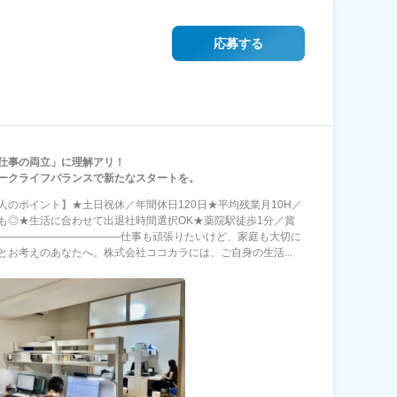
応募する
仕事の両立」に理解アリ！
ークライフバランスで新たなスタートを。
人のポイント】★土日祝休／年間休日120日★平均残業月10H／
も◎★生活に合わせて出退社時間選択OK★薬院駅徒歩1分／賞
――――――――――――仕事も頑張りたいけど、家庭も大切に
とお考えのあなたへ。株式会社ココカラには、ご自身の生活...