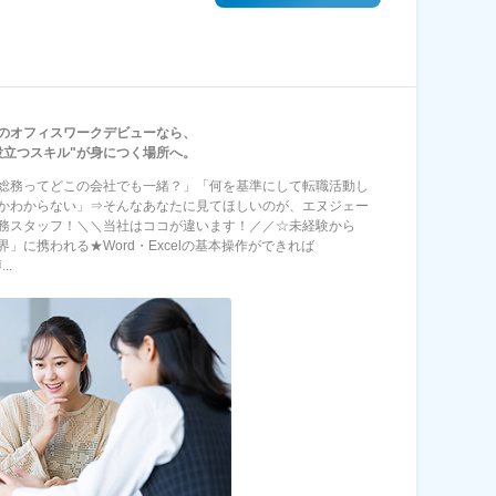
のオフィスワークデビューなら、
役立つスキル"が身につく場所へ。
総務ってどこの会社でも一緒？」「何を基準にして転職活動し
かわからない」⇒そんなあなたに見てほしいのが、エヌジェー
務スタッフ！＼＼当社はココが違います！／／☆未経験から
界」に携われる★Word・Excelの基本操作ができれば
..