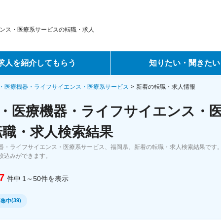
ンス・医療系サービスの転職・求人
求人を紹介してもらう
知りたい・聞きたい
ントサービス
転職ノウハウ
・医療機器・ライフサイエンス・医療系サービス
新着の転職・求人情報
・医療機器・ライフサイエンス・
サービス
データで見る転職
転職・求人検索結果
ーエージェントサービス
コラム・インタビュー
器・ライフサイエンス・医療系サービス、福岡県、新着の転職・求人検索結果です
絞込みができます。
転職Q&A
7
件中
1～50
件
を表示
(
39
)
募集中