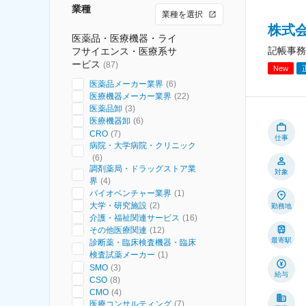
業種
業種を選択
株式
医薬品・医療機器・ライ
記帳事務
フサイエンス・医療系サ
ービス
(
87
)
New
医薬品メーカー業界
(
6
)
医療機器メーカー業界
(
22
)
医薬品卸
(
3
)
医療機器卸
(
6
)
CRO
(
7
)
仕事
病院・大学病院・クリニック
(
6
)
調剤薬局・ドラッグストア業
対象
界
(
4
)
バイオベンチャー業界
(
1
)
大学・研究施設
(
2
)
勤務地
介護・福祉関連サービス
(
16
)
その他医療関連
(
12
)
最寄駅
診断薬・臨床検査機器・臨床
検査試薬メーカー
(
1
)
SMO
(
3
)
給与
CSO
(
8
)
CMO
(
4
)
医療コンサルティング
(
7
)