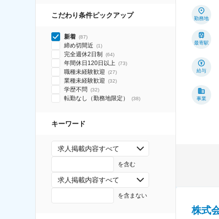
こだわり条件ピックアップ
勤務地
新着
(
87
)
最寄駅
締め切間近
(
1
)
完全週休2日制
(
64
)
年間休日120日以上
(
73
)
給与
職種未経験歓迎
(
27
)
業種未経験歓迎
(
32
)
学歴不問
(
32
)
転勤なし（勤務地限定）
(
38
)
事業
キーワード
求人掲載内容すべて
を含む
求人掲載内容すべて
を含まない
株式