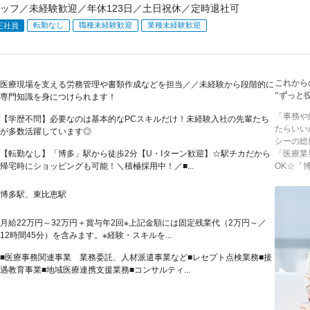
ッフ／未経験歓迎／年休123日／土日祝休／定時退社可
転勤なし
職種未経験歓迎
業種未経験歓迎
正社員
これから
医療現場を支える労務管理や書類作成などを担当／／未経験から段階的に
"ずっと
専門知識を身につけられます！
「事務や
【学歴不問】必要なのは基本的なPCスキルだけ！未経験入社の先輩たち
たらいい
が多数活躍しています◎
シーの総
【転勤なし】「博多」駅から徒歩2分【U・Iターン歓迎】☆駅チカだから
「医療業
帰宅時にショッピングも可能！＼積極採用中！／■...
OK☆「博.
博多駅、東比恵駅
月給22万円～32万円＋賞与年2回※上記金額には固定残業代（2万円～／
12時間45分）を含みます。※経験・スキルを...
■医療事務関連事業 業務委託、人材派遣事業など■レセプト点検業務■接
遇教育事業■地域医療連携支援業務■コンサルティ...