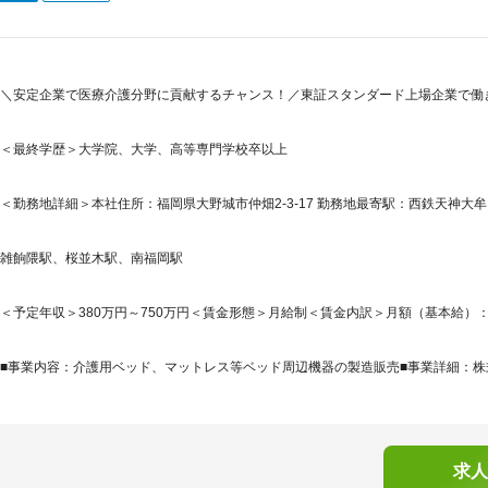
＼安定企業で医療介護分野に貢献するチャンス！／東証スタンダード上場企業で働き
＜最終学歴＞大学院、大学、高等専門学校卒以上
＜勤務地詳細＞本社住所：福岡県大野城市仲畑2-3-17 勤務地最寄駅：西鉄天神大牟
雑餉隈駅、桜並木駅、南福岡駅
＜予定年収＞380万円～750万円＜賃金形態＞月給制＜賃金内訳＞月額（基本給）：220,0
■事業内容：介護用ベッド、マットレス等ベッド周辺機器の製造販売■事業詳細：株式会
求人