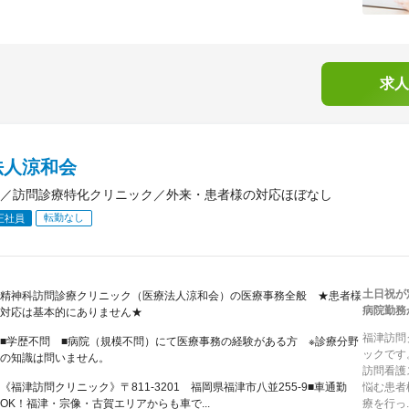
求人
法人涼和会
／訪問診療特化クリニック／外来・患者様の対応ほぼなし
転勤なし
正社員
土日祝が
精神科訪問診療クリニック（医療法人涼和会）の医療事務全般 ★患者様
病院勤務
対応は基本的にありません★
福津訪問
■学歴不問 ■病院（規模不問）にて医療事務の経験がある方 ※診療分野
ックです
の知識は問いません。
訪問看護
《福津訪問クリニック》〒811-3201 福岡県福津市八並255-9■車通勤
悩む患者
OK！福津・宗像・古賀エリアからも車で...
療を行っ..