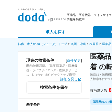
医薬品・医療機器・ライフサイエ
情報を掲載中
求人を探す
詳細条件から探す
エージェ
転職・求人doda（デューダ）トップ
九州・沖縄
福岡県
医薬品
医薬品
新着求人から探す
スカウト
[
]
現在の検索条件
条件変更
着 の
[勤務地]福岡県 [業種]医薬品・医療機
求人特集から探す
パートナ
器・ライフサイエンス・医療系サービ
医薬品・医療機
ス [こだわり条件ピックアップ]新着
詳細を見る
人検索条件にて
検索条件を保存
8
該当求人数
福岡県のみで
基本条件