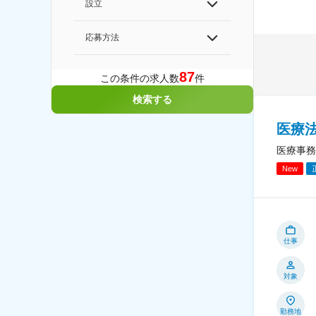
設立
応募方法
87
この条件の求人数
件
検索する
医療
医療事務
New
仕事
対象
勤務地