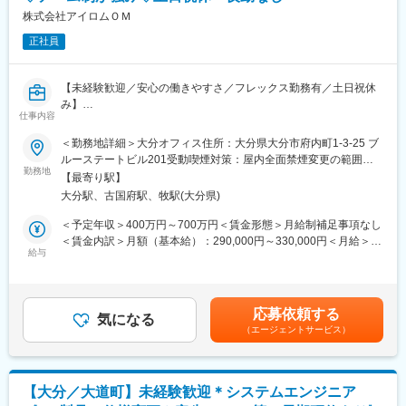
■キャリアパス
・長期間の研修を用意しているため職種未経験＆技術的な知識が
株式会社アイロムＯＭ
主任→係長→課長→次長→エリア長→幹部候補
全く無い方でも立ち上りが可能となっております。
※年功序列ではありません。4年目の課長もいますので実績に応じ
正社員
・正社員登用は前提の採用です。就業態度に問題がなければ原則
て昇進可能です！
登用となり、業界トップクラスシェアを誇る優良企業の正社員と
して安定就業が可能です。（登用率98%、試験やノルマなし）
■働き方について
【未経験歓迎／安心の働きやすさ／フレックス勤務有／土日祝休
・業界トップクラスのIoT製品や医療システムに触れる事が可能で
トラブル等の緊急対応のため、夜間・休日の緊急対応当番を月に
み】
す。また、販売スキルだけでなく薬局運営コンサルティングのス
仕事内容
７日間程度行っていただきます。コールセンターが夜間・休日の
キルも習得可能なため市場価値向上が可能です。
一次受けし、電話のみで対応できない場合のみ営業担当が現場へ
■業務詳細／治験コーディネーター（CRCって何？）
＜勤務地詳細＞大分オフィス住所：大分県大分市府内町1-3-25 ブ
対応に向かうケースがあります。
新しい薬や治療法が安全で効果的かどうかを確かめるための臨床
ルーステートビル201受動喫煙対策：屋内全面禁煙変更の範囲：
【ポジションの魅力】
試験（治験）をサポートする仕事です。
勤務地
会社の定める事業所
・同社の製品やシステムが、24時間止めてはならない医療現場の
【最寄り駅】
変更の範囲：会社の定める業務
安心安全や、医療従事者の負担軽減に大きく貢献しています。
大分駅、古国府駅、牧駅(大分県)
＜具体的に＞
・調剤というニッチな分野で、業界トップクラスのシェアを誇る
患者さんが治験に参加する手続きを助けたり、治験中のデータを
＜予定年収＞400万円～700万円＜賃金形態＞月給制補足事項なし
製品が多数あります。寡占市場だからこそ、競合製品を使ってい
収集・管理をします。
＜賃金内訳＞月額（基本給）：290,000円～330,000円＜月給＞
る顧客からいかにシェアを獲得するか、試行錯誤する面白さがあ
また、患者さんや医師とのコミュニケーションを取り、試験がス
給与
290,000円～330,000円＜昇給有無＞有＜残業手当＞有＜給与補足
ります。
ムーズに進むように調整。
＞※能力・経験に応じて決定致します。■賞与：年2回（夏7月・冬
・同社の営業に決まったマニュアルはなく、自分なりの創意工夫
治験が成功するためにはCRCの役割が非常に重要で、医療の進歩
12月）賃金はあくまでも目安の金額であり、選考を通じて上下す
が重要です。また個人だけでなく拠点単位での表彰制度もありチ
に貢献できるやりがいのある仕事です。
る可能性があります。月給(月額)は固定手当を含めた表記です。
ーム一丸で取り組む環境も魅力です。
応募依頼する
※担当する医療機関に常駐しての業務となります。
気になる
（エージェントサービス）
【同社について】
■治験コーディネーターで得られるスキル：
当社は売上高256億円、全国77拠点、従業員数570名規模を誇る調
（1）コミュニケーション力：
剤機器メーカーです。1971年創業と半世紀以上歴史をもち、特に
患者さんに治験の内容をわかりやすく説明したり、医師や看護師
1980年代から他社に先駆けてスウェーデンなどヨーロッパに販売
【大分／大道町】未経験歓迎＊システムエンジニア
と連携することで伝える力が身に付きます。