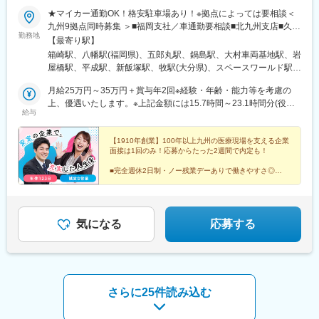
提案力が求められるため、自社製品にとどまらず、他社や業界に
★マイカー通勤OK！格安駐車場あり！※拠点によっては要相談＜
ついての幅広い引き出しを持つことが重要です。
九州9拠点同時募集 ＞■福岡支社／車通勤要相談■北九州支店■久留
勤務地
九州支店の担当エリアは九州全域、沖縄、山口県です。社員ごと
米支店■佐賀営業所■大村営業所■長崎営業所■熊本営業所／車通勤
【最寄り駅】
に担当エリアを持ち、自宅からクリニックへは直行直帰をベース
要相談■飯塚営業所■大分営業所◎勤務先により直行直帰可な場合
箱崎駅、八幡駅(福岡県)、五郎丸駅、鍋島駅、大村車両基地駅、岩
とした働き方です。
もあり◎希望を考慮し配属先を決定します。◎借り上げ社宅制度
屋橋駅、平成駅、新飯塚駅、牧駅(大分県)、スペースワールド駅、
週に1度程度ミーティングがあり、その際は九州支店（長崎県諫早
があります。※初任地から会社都合による転居を伴う異動が発生し
学校前駅(福岡県)
市）へ出社いただきます。
た場合にのみ適用
月給25万円～35万円＋賞与年2回※経験・年齢・能力等を考慮の
※基本は車移動での営業となります
上、優遇いたします。※上記金額には15.7時間～23.1時間分(役職
給与
などにより変動)・3万8000円の固定残業代が含まれています。超
■所属予定部署：
過分は、追加支給いたします。※上記金額には一律手当の営業手当
九州支店 営業課では課長（支店長）男性2名、女性1名が在籍し
（3.8万円）、住宅手当（1.15万円）、その他手当が含まれていま
【1910年創業】100年以上九州の医療現場を支える企業
面接は1回のみ！応募からたった2週間で内定も！
ています。
す。＜月収例＞未経験1年目/初任給：275,800円（月給250,000円
九州支店には、他に執行役員2名（営業本部長、九州製造所長）、
+交通費25,800円）
■完全週休2日制・ノー残業デーありで働きやすさ◎
フィールドエンジニアが4名（20～40代男性）、製造所5名（20～
■未経験歓迎！個人ノルマなしで提案に集中！
50代男性）が就業しており、穏やかな人柄の社員が多いのが特徴
■産育休復帰率9割超！「くるみん」取得企業
です。
気になる
応募する
■当社の魅力：
美容医療業界のリーディングカンパニーとして、最先端の医療機
器を幅広く取り扱うだけでなく、様々なジャンルのトレンドにも
チャレンジし続けています。
さらに25件読み込む
変更の範囲：会社の定める業務