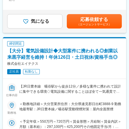
250,000円～500,000円＜昇給有無＞有＜残業手当＞無＜給与補足
支える、社会貢献性と安定性を兼ね備えたお仕事です。
シブルにキャリアが形成できます。その他、本社部門（マネージ
＞【残業手当について】管理監督者の承認の上、研究会、顧客と
ャー、研修部門など）への道もあります。
の会議等が発生する場合、別途残業手当支給する。【補足】プロ
【業務詳細】
ジェクト稼働手当(35,000円)、外勤日当（1日1,500円／外勤3.5時
国内トップクラスのプロジェクト受託実績を誇る同社の一員とし
■明確な評価制度：
応募依頼する
気になる
間以上）■変動賞与制（6月・12月・3月）※平均実績6ヶ月分■イン
て、これまでのMSの実績を活かし、クリニックや調剤薬局の経営
自身の成果や頑張りが客観的に評価され、年収に反映されます。
（エージェントサービス）
センティブ：3月（対象者）賃金はあくまでも目安の金額であり、
支援プロジェクトの一員として活躍します。クリニック、病院、
また、在籍年数が増えると永年勤続報奨金や四半期一時金などの
選考を通じて上下する可能性があります。月給(月額)は固定手当を
調剤薬局がクライアントとなり、クライアントの経営課題の抽出
手当もアップします。つまり、やりがいや努力がきちんと報われ
含めた表記です。
～戦略立案～実行に携わり、クライアントの経営課題改善や売上
る報酬制度になっています。
締切間近
アップに寄与します。皆様未経験からご活躍をされているので、
ご安心してご応募ください！
【サポート体制】
【大分】電気設備設計◆大型案件に携われる◎創業以
※上記のプロジェクト終了後は別の類似プロジェクトや研修を経た
配属後は担当マネージャーが丁寧に支援します。日々の仕事の悩
来黒字経営を維持！年休126日・土日祝休/資格手当◎
のちにMRプロジェクトへの再配属となります。ご希望や適性、受
みや、キャリア形成の相談等、伴走者として活躍をサポートしま
株式会社エイテクス
託状況などを考慮して都度決定します。
す。また知識・スキルレベルを上げるために様々な研修をご用意
しています。
正社員
転勤なし
【豊富なプロジェクト】
ヘルスケア全体から患者様支援できるPJTがございます。例え
変更の範囲：会社の定める業務
ば、治療領域をカバーできる医薬品PJT、薬局の経営支援を行う
【JR日豊本線 暘谷駅から徒歩12分／多様な案件に携われて設計
ファーマシーPJT、予防の領域をカバーできる医療機器PJT、ワク
に集中できる環境◇電気設備に関することほぼ全て一気通貫で事
仕事内容
チンPJT等があります。
業展開◎】
＜勤務地詳細＞大分営業所住所：大分県速見郡日出町3888-9 勤務
【IQVIAサービシーズジャパンについて】
＼この求人のポイント／
地最寄駅：JR日豊本線／暘谷駅受動喫煙対策：屋内全面禁煙
・世界100以上の国と地域／8万人の社員が、医薬品の臨床開発～
◎部門がわかれていて設計に集中できる環境※内勤：約８割
勤務地
プロモーションに携わり、市場を流通するほぼすべての医薬品に
◎プラントや商業施設等、幅広く大型案件にも携われる！
＜予定年収＞550万円～720万円＜賃金形態＞月給制＜賃金内訳＞
関与しています
◎様々な福利厚生・資格手当
月額（基本給）：297,100円～425,200円その他固定手当/月：
・日本においても業界トップシェアを誇り、常時100以上のPJが