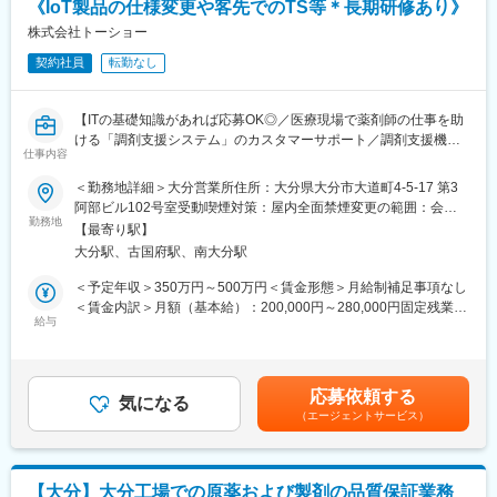
網を拡大してきました。国内だけでなく、海外での売上も安定的
《IoT製品の仕様変更や客先でのTS等＊長期研修あり》
（2）スケジュール管理力：
に伸びているため経営が安定しています。
治験には決まった検査や診察の予定があるため、患者さんが無理
株式会社トーショー
なく通えるように予定を調整する力が身につきます。
契約社員
転勤なし
（3）医療の知識：
変更の範囲：会社の定める業務
薬の種類や副作用、検査の内容など、医療に関する知識が自然と
増えていきます。薬剤師や看護師と話す機会も多いため学ぶこと
【ITの基礎知識があれば応募OK◎／医療現場で薬剤師の仕事を助
も多いです。
ける「調剤支援システム」のカスタマーサポート／調剤支援機
（4）パソコンや書類の整理力：
仕事内容
器・システムで総合病院でのシェアNo.1】
検査の結果を記録したり、書類をまとめたりする仕事もありま
＜勤務地詳細＞大分営業所住所：大分県大分市大道町4-5-17 第3
す。パソコンの使い方や、正確に記録する力が身につきます。
【はじめに】
阿部ビル102号室受動喫煙対策：屋内全面禁煙変更の範囲：会社
（5）チームで働く力：
当ポジションは自社販売している大型IoT製品や薬剤システムの運
勤務地
の定める事業所（リモートワーク含む）
治験は医師、看護師、薬剤師など、いろんな職種の人と協力して
【最寄り駅】
用～保守を担うシステムエンジニア職となっております。未経験
進めるので、チームワークの大切さを学べます。
大分駅、古国府駅、南大分駅
からチャレンジできる事に加えて、メーカー直雇用という貴重な
求人となっております。IT領域へキャリアチェンジされたい方歓
＜予定年収＞350万円～500万円＜賃金形態＞月給制補足事項なし
【同社で働くメリット】
迎しております！
＜賃金内訳＞月額（基本給）：200,000円～280,000円固定残業手
■安心の働きやすさ：
給与
当/月：40,000円～70,000円（固定残業時間33時間0分/月）超過し
フレックスタイム制も取り入れ、柔軟に働き方をアレンジ可能。
【業務内容】
た時間外労働の残業手当は追加支給＜月給＞240,000円～350,000
残業時間も月10時間程度、産休育休の取得実績も多数あり、育児
お客様との仕様打合せや現地でのシステムカスタマイズも発生す
円（一律手当を含む）＜昇給有無＞有＜残業手当＞有＜給与補足
手当もございます。
るため、社内でのデスクワークが6割、お客様先での業務が4割ほ
＞※給与詳細は、年齢・スキルを考慮し決定します。■昇給：年1
応募依頼する
どとなります。また、外部のITベンダーとの打ち合わせ等もある
気になる
回■賞与：年2回賃金はあくまでも目安の金額であり、選考を通じ
■充実の研修制度：
（エージェントサービス）
ため、関係者が多いのも当職種の特徴の一つとなります。
て上下する可能性があります。月給(月額)は固定手当を含めた表記
導入研修が80時間あり、手厚いフォロー体制があります。
最初は一つの製品を担当いただきシステムと製品専門性を高めて
です。
CRC社内認定制度を採用し、継続研修を充実させることで常に新
頂きますが、経験に応じて他のシステムや対応範囲を広げて頂き
しい知識を身につけ、スキルアップできる環境を用意していま
ます。
す。
【大分】大分工場での原薬および製剤の品質保証業務