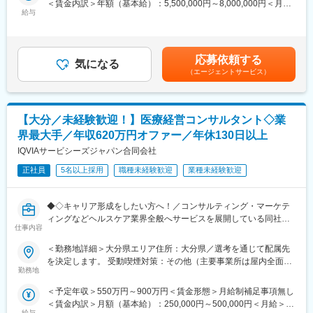
リンターや事務機の事業部門にもデバイス製品を供給していま
＜賃金内訳＞年額（基本給）：5,500,000円～8,000,000円＜月額
す。最近はこれに加えて社外のお客様へのデバイス製品の販売が
給与
＞458,333円～666,666円（12分割）＜昇給有無＞有＜残業手当＞
【業務内容】
増えつつあります。カメラ事業で培った技術力による先端デバイ
無＜給与補足＞同社は年俸制になります。別途以下のような手当
大手製薬会社などを中心としたクライアントのプロジェクトへの
スの販売に力を入れていきます。デバイス製品にはカメラ向けセ
があります。・四半期一時金：10万円（四半期に1回、10万円程
配属です。担当エリアの医療機関（開業医、病院）を訪問して、
ンサーの他に、表示デバイス、各種センサー、信号処理ICなどが
度支給）※ただし支給条件有。賃金はあくまでも目安の金額であ
医師、薬剤師に課題解決するための医薬品情報を提供、副作用情
応募依頼する
あります。
気になる
り、選考を通じて上下する可能性があります。月給(月額)は固定手
報を収集を行っていただきます。
（エージェントサービス）
私たち品質部門は、これらの半導体デバイスの開発から製造、販
当を含めた表記です。
売に至る活動の品質活動すべてに関わっています。それなので、
《具体的には...》
これまでのキャリアを活かすことのできる仕事がきっと見つかり
■新薬のプロモーション
ます。そして、さらにさまざまな仕事を経験して幅を広げていく
【大分／未経験歓迎！】医療経営コンサルタント◇業
■長期収載品の市場拡大
ことができます。
■ジェネリック医薬品のプロモーション
界最大手／年収620万円オファー／年休130日以上
また、キヤノンは品質重視の企業風土でありデバイス部門トップ
※プロジェクトの状況によっては、選考保留（ご紹介できるプロジ
IQVIAサービシーズジャパン合同会社
の方針でQMS（品質マネジメントシステム）を業務の中心に据え
ェクトが出るまで保留）となる場合もございますのであらかじめ
ています。そのため、品質部門の仕事は重要視されていて、やり
ご認識の程よろしくお願いします※
正社員
5名以上採用
職種未経験歓迎
業種未経験歓迎
がいのあるものとなっています。
【魅力ポイント】
変更の範囲：会社の定める業務
◆◇キャリア形成をしたい方へ！／コンサルティング・マーケテ
■エリアを跨ぐ転勤なし：
ィングなどヘルスケア業界全般へサービスを展開している同社に
初任地希望だけでなく、エリアを跨いでの転勤はないため、転勤
仕事内容
おいて、今までの経験を活かし活躍することが可能です◆◇
負担が軽減できます。2ndプロジェクト以降も希望や適性に応じ
て、アサインを検討します。
＜勤務地詳細＞大分県エリア住所：大分県／選考を通じて配属先
＼そもそも「IQVIA」とは？／
を決定します。 受動喫煙対策：その他（主要事業所は屋内全面禁
IQVIAはヘルスケア業界で活躍する企業様を様々な側面から支援す
■キャリアの選択肢を広げる働き方：
勤務地
煙）変更の範囲：会社の定める事業所
る「CSO」という業界で世界最大手の企業です。今回はIQVIAの
スペシャリティ領域への挑戦、新薬PJなど市場価値を高める機
＜予定年収＞550万円～900万円＜賃金形態＞月給制補足事項無し
事業の一つ「Provider」というポジションで、クリニックの経営
会、自身の強みを活かしたPJ相談などが可能です。定期的な面談
＜賃金内訳＞月額（基本給）：250,000円～500,000円＜月給＞
を支えるコンサルタント活動を行っていただきます。病院経営を
を通じて、その時々に応じたプロジェクトを提示するなどフレキ
給与