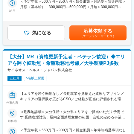
＜予定年収＞500万円～850万円＜賃金形態＞月給制＜賃金内訳＞
デバイス開発本部全体の品質業務を統括します。QMSの構築、運
月額（基本給）：300,000円～500,000円＜月給＞300,000円～
＜専門資格を取得できる＞
営や改善などに取り組みます。
給与
500,000円＜昇給有無＞有＜残業手当＞有＜給与補足＞※時間外手
・入社後は、医薬品販売の専門知識を身につけるために、登録販
◎製品品質保証
当は別途支給します。※入社時の処遇（基本給・賞与）はみなさま
売者資格を取得していただきます。（取得率90％以上）
製品の信頼性評価や故障解析に取り組む技術的業務。半導体デバ
の経験・能力を考慮の上、当社規程により決定します。■昇給：年
・資格取得にあたっては、無料で支援を行いますのでご安心くだ
イスや電気回路などの技術面のキャリアが活かせます。
1回■賞与：年2回（6月・12月）賃金はあくまでも目安の金額であ
さい。
応募依頼する
◎生産品質保証
気になる
り、選考を通じて上下する可能性があります。月給(月額)は固定手
・資格取得後は、資格手当として給与にも反映されます。
（エージェントサービス）
工場の品質向上、品質管理を担当する業務です。人によって製造
当を含めた表記です。
現場の経験、技術的な知識、コミュニケーション能力など様々な
■働き方：
キャリアやスキルを活かすことができます。
・基本土日祝休み／年3回の大型連休あり
・残業20h以内
【大分】MR（資格更新予定者・ベテラン歓迎）◆エリ
■ポジション概要：
・スケジュールに合わせて直行直帰可
アを跨ぐ転勤無・希望勤務地考慮／大手製薬PJ多数
キヤノンが自社開発、生産する半導体デバイスの品質業務です。
・転居を伴う転勤はありません
開発から製造、出荷、お客様対応、故障解析に至る多様な品質業
サイネオス・ヘルス・ジャパン株式会社
務があります。
■やりがい：
正社員
5名以上採用
製造業の勤務経験があり、関連部門、取引先およびお客様と積極
・最近、健康のことで困っていることがないかなど、親身にお話
的にコミュニケーションできて、チームワークを大事にする方を
を聞くことで、お客様と信頼関係を築き、お客様の健康管理に貢
歓迎します。
献することができます。
【エリアを跨ぐ転勤なし／長期就業を見据えた柔軟なアサイン／
大分の拠点で、開発、製造の各部門と連携して様々な品質活動を
・「この薬すごく効き目があって良かったよ。」「こないだのリ
キャリアの選択肢が広がるCSO／ご経験が正当に評価される環
展開しています。
仕事内容
ンゴ酢美味しかった！ちょうどまた買おうと思ってたの。来てく
境】
れてありがとう。」など、「ありがとう」という言葉が一番のや
＜勤務地詳細＞大分住所：大分県エリアをご担当いただく予定で
■募集背景：
りがいです。
【はじめに】
す 受動喫煙対策：屋内全面禁煙変更の範囲：会社の定める事業所
キヤノンは自社向けおよび外部顧客向けのデバイス製品の開発と
今回はMRを募集します。MR資格更新予定の方・ベテランの方も
勤務地
（リモートワーク含む）
製造をしています。世界最大級のカメラメーカーであるキヤノン
変更の範囲：会社の定める業務
歓迎です。勤務地はご本人様の希望を鑑み決定いたします。20代
のカメラ事業部門にCMOS撮像センサーを供給するとともに、プ
＜予定年収＞550万円～900万円＜賃金形態＞年俸制補足事項なし
～50代まで幅広く活躍しており、長期就業も叶う環境です。