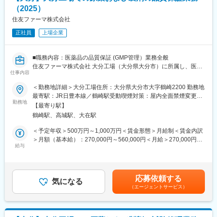
（2025）
【ポジションの魅力】
■キャリアステップ：
・長期間の研修を用意しているため職種未経験＆技術的な知識が
住友ファーマ株式会社
CRCとして幅広い経験を積むことや、スペシャリストとして特定
全く無い方でも立ち上りが可能となっております。
の疾患領域の専門的な経験を積んでいくことも可能です。
正社員
上場企業
・業界トップクラスの調剤システムやIoT製品を扱っており、業務
また、グループの垣根を超えCRCからSMAやCRAへのキャリアチ
を通して最新の技術に触れることが可能です。
ェンジ、事業の枠をこえ新たなキャリアにチャレンジされている
・正社員登用は前提の採用です。就業態度に問題がなければ原則
方もいらっしゃいます。
■職務内容：医薬品の品質保証 (GMP管理）業務全般
登用となり、業界トップクラスシェアを誇る優良企業の正社員と
住友ファーマ株式会社 大分工場（大分県大分市）に所属し、医療
して安定就業が可能です。（登用率98%、試験ノルマなし）
仕事内容
変更の範囲：会社の定める業務
用医薬品の品質保証業務を担当していただきます。
＜勤務地詳細＞大分工場住所：大分県大分市大字鶴崎2200 勤務地
【同社の魅力】
大分工場では、注射剤の原薬から製剤まで一貫した製造を行い、
最寄駅：JR日豊本線／鶴崎駅受動喫煙対策：屋内全面禁煙変更の
◆医療業界に貢献：
その製品をグローバルに供給しています。日本国内向けの業務に
勤務地
範囲：会社の定める事業所
最新のIoT技術に注力しており、これまで人の手でアナログに行わ
【最寄り駅】
加え、欧米や中国をはじめとする海外への製品輸出、海外原材料
れていた薬剤管理を、全自動で管理、調整、計測、分包まで対応
鶴崎駅、高城駅、大在駅
の管理・対応、海外当局査察への対応など、国際的な業務にも携
可能にしました。当社の製品やシステムが、24時間止めてはなら
わることができます。
＜予定年収＞500万円～1,000万円＜賃金形態＞月給制＜賃金内訳
ない医療現場の安心安全や、医療従事者の負担軽減に大きく貢献
＞月額（基本給）：270,000円～560,000円＜月給＞270,000円～
しています。
品質保証業務は、一般的な対応にとどまらず、無菌製品の品質保
給与
560,000円＜昇給有無＞有＜残業手当＞無＜給与補足＞※詳細は経
◆高いシェアを持つ製品：
証、データインテグリティ対応の立案・推進、Quality Cultureの
験、専門性などを考慮し、当社規定により決定します。■昇給：年
調剤というニッチな分野で、業界トップクラスのシェアを誇る製
醸成など、グローバルに展開する工場をけん引する重要な役割を
1回（7月）■賞与：年2回（7月・12月）賃金はあくまでも目安の
品が多数あります。寡占市場だからこそ、競合製品を使っている
担います。商用生産の安全操業、安心品質、安定供給を支える中
金額であり、選考を通じて上下する可能性があります。月給(月額)
顧客からいかにシェアを獲得するか試行錯誤する面白さがありま
応募依頼する
核的なポジションです。
気になる
は固定手当を含めた表記です。
す。
（エージェントサービス）
国内外にわたる多様な業務があるため、経験や意欲に応じて、幅
広い業務を順次担当いただきます。挑戦と成長を求める方にとっ
変更の範囲：会社の定める業務
て、非常にやりがいのある環境です。