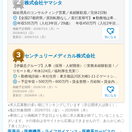
株式会社ヤマシタ
福祉用具のコンサルティング営業／未経験歓迎／完休2日制
【全国27都府県／原則転勤なし／直行直帰可】★勤務地は希望を考慮★拠点により車通勤OK※充足状況により、ご希望の勤務地での募集が終了している場合があります。※転居を伴う転勤の有無は、半年ごとに希望を伺い、選択いただけます。■東北■・宮城県（仙台市）■関東■・東京都（東京23区など）・神奈川県（横浜市など）・埼玉県（さいたま市など）・千葉県（千葉市など）・茨城県（水戸市）・栃木県（宇都宮市／足利市）・群馬県（前橋市）■東海■・愛知県（名古屋市／豊田市／豊橋市／小牧市）・静岡県（静岡市／浜松市／沼津市／焼津市／富士市）・岐阜県（岐阜市）・三重県（四日市市）■信越・北陸■・長野県（長野市）・山梨県（甲府市）・石川県（金沢市）・富山県（富山市）・福井県（福井市）■関西■・大阪府・兵庫県（神戸市／尼崎市／姫路市）・京都府（京都市）・奈良県（奈良市／天理市）・滋賀県（大津市／彦根市）・和歌山県（和歌山市／田辺市）■中国■・広島県（広島市）・岡山県（岡山市）■四国■・香川県（高松市）■九州■・福岡県（福岡市）
年収535万円（入社3年目／29歳） 年収450万円（入社2年目／26歳）
掲載予定期間：
2026/7/13（月）
〜
2026/9/13（日）
気になる
更新日：
2026/7/13（月）
センチュリーメディカル株式会社
【伊藤忠グループ】人事（採用・人材開発）◇実務未経験歓迎！／
リモート有／年休124日／福利厚生充実◇
＜勤務地詳細＞本社住所：東京都品川区大崎1-11-2 ゲートシティ大崎イーストタワー22Ｆ勤務地最寄駅：JR山手線／大崎駅受動喫煙対策：屋内全面禁煙変更の範囲：会社の定める事業所（リモートワーク含む）
＜予定年収＞500万円～600万円＜賃金形態＞月給制＜賃金内訳＞月額（基本給）：300,000円～350,000円＜月給＞300,000円～350,000円＜昇給有無＞有＜残業手当＞有＜給与補足＞上記年収は、あくまで目安であり、前職・経験を考慮し検討させて頂きます。■昇給：あり■賞与：あり※会社業績と個人業績に応じて算定されます。賃金はあくまでも目安の金額であり、選考を通じて上下する可能性があります。月給(月額)は固定手当を含めた表記です。
掲載予定期間：
2026/7/6（月）
〜
2026/10/4（日）
気になる
更新日：
2026/8/4（火）
※求人応募数の多い順にランキングしています（非公開求人は除く）。
※集計対象期間：2026/7/31（金）～2026/8/6（木）
※事情により掲載終了予定日よりも前に求人募集が終了していることもご
ざいます。その場合は当サイトから応募はできませんので、あらかじめご
了承ください。
医薬品・医療機器・ライフサイエンス・医療系サービス
の