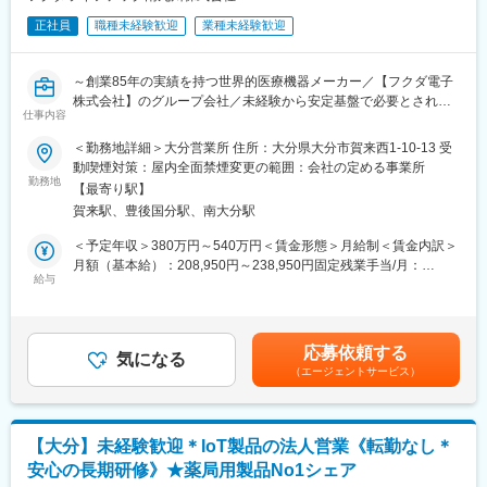
正社員
職種未経験歓迎
業種未経験歓迎
～創業85年の実績を持つ世界的医療機器メーカー／【フクダ電子
株式会社】のグループ会社／未経験から安定基盤で必要とされ続
仕事内容
ける医療分野での営業ができる！～
＜勤務地詳細＞大分営業所 住所：大分県大分市賀来西1-10-13 受
■業務内容
動喫煙対策：屋内全面禁煙変更の範囲：会社の定める事業所
大学病院／クリニックの医療従事者に向けた在宅医療機器レンタ
勤務地
【最寄り駅】
ル提案をお任せします！
賀来駅、豊後国分駅、南大分駅
既存顧客がメインで、既存8（大学・クリニック）：新規2（開業
医・クリニック中心）の割合。
＜予定年収＞380万円～540万円＜賃金形態＞月給制＜賃金内訳＞
関係構築型の営業で事務局長、医師、看護師長が相手となりま
月額（基本給）：208,950円～238,950円固定残業手当/月：
す。
給与
35,440円～42,980円（固定残業時間20時間0分/月）超過した時間
在宅療養中の患者様に対しては機器や酸素ボンベのお届け、使用
外労働の残業手当は追加支給＜月給＞244,390円～281,930円（一
方法の説明やアフターフォローを行います。
律手当を含む）＜昇給有無＞有＜残業手当＞有＜給与補足＞※経
験・年齢、能力等を考慮の上、当社規定により決定致します。■賞
応募依頼する
■商材について
気になる
与：年2回（7月・12月）※過去実績5.6ヶ月分賃金はあくまでも目
（エージェントサービス）
「酸素を送る機械」「睡眠時に呼吸をサポートする機械」「在宅
安の金額であり、選考を通じて上下する可能性があります。月給
用の人工呼吸器」等、在宅医療で使われる機器です。全部で約20
(月額)は固定手当を含めた表記です。
種類ほどの製品を扱います。
※ほとんどがレンタルでのご提案です。担当する医療機関は30～
【大分】未経験歓迎＊IoT製品の法人営業《転勤なし＊
50件ほど。
安心の長期研修》★薬局用製品No1シェア
1日10～15件を目安に病院やクリニックを訪問していくイメージ