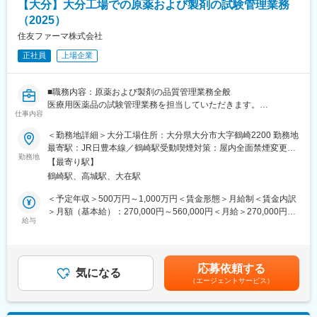
【大分】大分工場での原薬および製剤の試験管理業務
■この仕事の魅力：
（2025）
国内外の商用製品の品質保証業務に幅広く関わることができ、原
薬・製剤、無菌・非無菌の品質保証、国内外当局への対応など、
住友ファーマ株式会社
多様な経験を積むことが可能です。経験や意欲に応じて、原薬か
正社員
上場企業
ら製剤まで幅広い業務に挑戦できます。
品質保証は工場全体の中心的な役割を担い、様々な案件に関与し
■職務内容：原薬および製剤の品質管理業務全般
ながらリーダーシップを発揮します。品質保証業務の経験者は、
医療用医薬品の試験管理業務を担当していただきます。
モノづくり全般やプロジェクトマネジメントの知識を活かし、当
仕事内容
社の幅広い分野で活躍しています。将来的には、製造や品質管
大分工場では、注射剤の原薬から製剤まで一貫した製造を行い、
＜勤務地詳細＞大分工場住所：大分県大分市大字鶴崎2200 勤務地
理・品質保証などの工場部門に加え、生産企画や製造販売業の品
その製品をグローバルに供給しています。日本国内向けの業務に
最寄駅：JR日豊本線／鶴崎駅受動喫煙対策：屋内全面禁煙変更の
質保証部門など、希望や資質に応じたキャリアパスを描くことが
加え、欧米や中国をはじめとする海外への製品輸出、海外原材料
勤務地
範囲：会社の定める事業所
できます。
【最寄り駅】
の品質管理、海外当局査察への対応など、国際的な業務にも携わ
さらに、当工場は常に変革を推進しており、新たな大分工場を自
鶴崎駅、高城駅、大在駅
ることができます。
ら作り上げる意欲を尊重します。あなたの強みを存分に発揮し、
＜予定年収＞500万円～1,000万円＜賃金形態＞月給制＜賃金内訳
さらなる成長を後押しする環境がここにあります。
大分工場の試験管理業務は、工場の「Quality Control（QC）」を
＞月額（基本給）：270,000円～560,000円＜月給＞270,000円～
担いますが、通常のQCラボとは異なり、製品や原材料の試験を直
給与
560,000円＜昇給有無＞有＜残業手当＞無＜給与補足＞※詳細は経
変更の範囲：会社の定める業務
接実施するのではなく、理化学・微生物試験の外部委託先との協
験、専門性などを考慮し、当社規定により決定します。■昇給：年
業が中心となります。さらに、製品・原材料の試験に加え、各種
1回（7月）■賞与：年2回（7月・12月）賃金はあくまでも目安の
評価試験や試験法開発などの技術検討、承認申請に関する業務も
金額であり、選考を通じて上下する可能性があります。月給(月額)
応募依頼する
担当します。また、データインテグリティ対応や品質文化
気になる
は固定手当を含めた表記です。
（エージェントサービス）
（Quality Culture）の推進など、製品の品質を守る中核的な役割
を果たします。