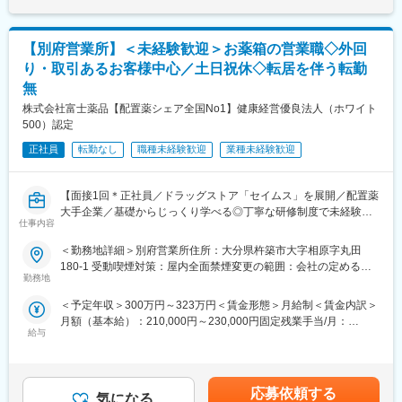
画・運営 等
れていた薬剤管理を、全自動で管理、調整、計測、分包まで対応
選考を通じて上下する可能性があります。月給(月額)は固定手当を
※勤務地については、選考内で希望を伺ったうえで決定します。
可能にしました。当社の製品やシステムが、24時間止めてはなら
含めた表記です。
ない医療現場の安心安全や、医療従事者の負担軽減に大きく貢献
【別府営業所】＜未経験歓迎＞お薬箱の営業職◇外回
＼IQVIAでMRとして働く魅力／
しています。
（１）充実の待遇：同業他社の中でも平均給与の高さや非課税の
り・取引あるお客様中心／土日祝休◇転居を伴う転勤
◆高いシェアを持つ製品：
日当の支給の他、退職金や団体保険制度、単身赴任手当や月1回の
無
調剤というニッチな分野で、業界トップクラスのシェアを誇る製
帰省交通費の支給など福利厚生が充実しており、長期就業される
品が多数あります。寡占市場だからこそ、競合製品を使っている
株式会社富士薬品【配置薬シェア全国No1】健康経営優良法人（ホワイト
社員が多いのも特徴です。
顧客からいかにシェアを獲得するか試行錯誤する面白さがありま
500）認定
（２）豊富なキャリアップの機会があります： MRとして専門性
す。
を磨き、管理職を目指していただく方も多くございますし、社内
正社員
転勤なし
職種未経験歓迎
業種未経験歓迎
公募制度も充実しておりますので、IQVIAが展開している他の事業
変更の範囲：会社の定める業務
部への異動も可能です。
※病院の経営コンサル、医薬品メーカーのマーケティング支援、人
【面接1回＊正社員／ドラッグストア「セイムス」を展開／配置薬
事担当者などの管理部門など
大手企業／基礎からじっくり学べる◎丁寧な研修制度で未経験の
仕事内容
（３）手厚い研修体制でスキルアップができます：製品研修、ス
方も安心／残業20h＊直行直帰可】
キル研修、学術研修と、国内最大手だからこそ仕事に必要な知識
＜勤務地詳細＞別府営業所住所：大分県杵築市大字相原字丸田
やスキルをしっかりと身に付けられる研修制度があります。MRと
■職務内容：
180-1 受動喫煙対策：屋内全面禁煙変更の範囲：会社の定める事
してのスキルのみならず、データ分析、マーケティングなど多角
担当エリアのお客様（個人宅や企業）へ訪問し、配置薬（お薬
勤務地
業所
的にヘルスケアのプロフェッショナル人材を育成する研修制度を
箱）や健康食品の提案をお任せします。
＜予定年収＞300万円～323万円＜賃金形態＞月給制＜賃金内訳＞
整備しています。
※既に、取引のあるお客様先を訪問するスタイルです。
月額（基本給）：210,000円～230,000円固定残業手当/月：
給与
35,796円～39,205円（固定残業時間22時間30分/月）超過した時
【IQVIAサービシーズジャパンについて】
＜仕事の流れ＞
間外労働の残業手当は追加支給＜月給＞245,796円～269,205円
・世界100以上の国と地域／8万人の社員が、医薬品の臨床開発～
配置薬や健康食品、サプリメントの使用頻度に合わせて、1～6ヶ
（一律手当を含む）＜昇給有無＞有＜残業手当＞有＜給与補足＞※
プロモーションに携わり、市場を流通するほぼすべての医薬品に
月に1回程度のペースでお客様宅を訪問
年収は当社規定に基づき、年齢や経験に応じて決定します。・昇
関与しています
※社用車（軽自動車）に乗ってお客様宅へ訪問をします。（1件あ
応募依頼する
気になる