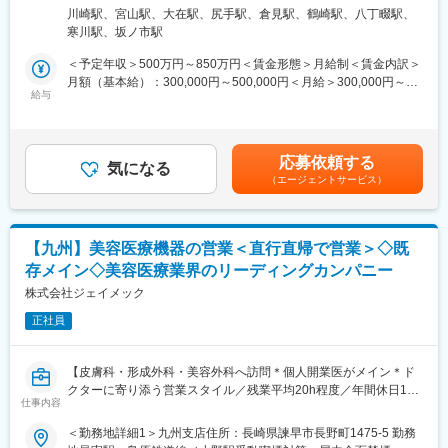
てシステムを開発・導入運用するためのIT業務になります。
を置いております。
1 受動喫煙対策：屋内全面禁煙＜勤務地詳細3＞大分事業所住所：
川崎駅、宮山駅、大在駅、尻手駅、倉見駅、鶴崎駅、八丁畷駅、
・生産装置の自動化運用に向けたプログラム開発、導入支援、運
オンコロジー領域等の知識を提供するe-learningはもちろん、専門
大分県大分市丹生993-1 受動喫煙対策：屋内全面禁煙変更の範
寒川駅、坂ノ市駅
用（SEMI GEM300）
領域のKOLへの営業ロールプレイングの機会もあり、生き残るMR
囲：会社の定める事業所（リモートワーク含む）
・大規模なMESシステムの導入、ユーザへの運用支援、サーバの
としての営業スキルを身に着けることが可能です。
＜予定年収＞500万円～850万円＜賃金形態＞月給制＜賃金内訳＞
運用（AIX、Linux、Windows）
当社の研修内容は大手製薬企業所属MR教育にも使用されておりま
月額（基本給）：300,000円～500,000円＜月給＞300,000円～
・自動化プログラムの開発（Java、Python、SQL）
す。
給与
500,000円＜昇給有無＞有＜残業手当＞有＜給与補足＞入社時の
・統計解析関連の業務（SONAR、Oracle）
処遇（基本給・賞与）はみなさまの経験・能力を考慮の上、当社
・自動搬送機（FA、AMHS）の導入検討、導入支援（AutoCAD）
規程により決定します。具体的な金額は、採用選考合格後に採用
上記のいずれかのスキルや経験があれば、適応が早いです。
内定通知書にてお伝えします。・昇給：年1回・賞与：年2回（6
応募依頼する
未経験者であっても、業務に合わせてOJTで教育いたします。
変更の範囲：本文参照
気になる
月・12月）賃金はあくまでも目安の金額であり、選考を通じて上
（エージェントサービス）
下する可能性があります。月給(月額)は固定手当を含めた表記で
キヤノンの半導体生産工場には世界シェアトップクラスの
す。
MES（Manufacturing Execution System）が導入されています。
生産ラインの各製造装置とオンライン通信で接続し、プロセス情
【九州】美容医療機器の営業＜直行直帰で営業＞◇既
報を大量にデータベースへ蓄積します。生産される製品はロット
存メイン◇美容医療業界のリーディングカンパニー
として自動的に搬送され、自動的に着工/完成されます。そして、
より効率的に生産するための周辺システムの開発や、生産システ
株式会社ジェイメック
ムの安定化に向けたシステムの維持、異常検知の導入なども開発
正社員
しています。
現在、3カ所の拠点（川崎、平塚、大分）を10人程度でリモート
【皮膚科・形成外科・美容外科へ訪問＊個人開業医がメイン＊ド
で運用監視しており、更なる安定化のために人数の拡大を行いま
クターに寄り添う営業スタイル／残業平均20h程度／年間休日123
す。業務を習熟したのちには、在宅勤務も可能（詳細は面談後）
仕事内容
日】
となっています。
＜勤務地詳細1＞九州支店住所：長崎県諫早市長野町1475-5 勤務
■業務内容：