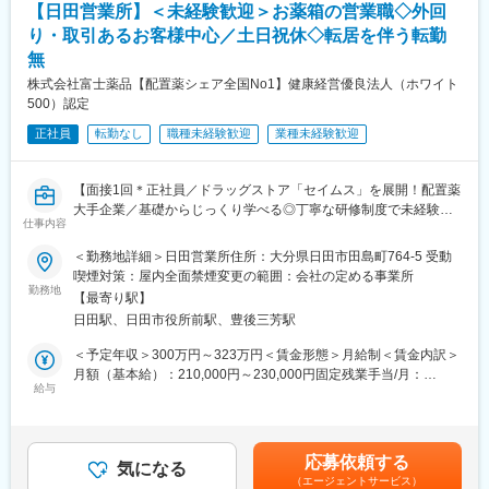
【日田営業所】＜未経験歓迎＞お薬箱の営業職◇外回
■仕事内容：
り・取引あるお客様中心／土日祝休◇転居を伴う転勤
半導体製造装置の保全業務を担っていただきます。
無
対象となる半導体製造装置は、
株式会社富士薬品【配置薬シェア全国No1】健康経営優良法人（ホワイト
CVD装置、スパッタ装置、Cuメッキ装置、CMP装置、エッチン
500）認定
グ装置、アッシング装置、イオン注入装置、露光装置、コーター
正社員
転勤なし
職種未経験歓迎
業種未経験歓迎
デベロッパー、洗浄装置など、
半導体デバイス製造に関わるあらゆる製造装置です。
【面接1回＊正社員／ドラッグストア「セイムス」を展開！配置薬
大手企業／基礎からじっくり学べる◎丁寧な研修制度で未経験の
24時間年中稼働する半導体製造装置は交替勤務で保全作業してい
仕事内容
方も安心／残業20h＊直行直帰可】
ます。
＜勤務地詳細＞日田営業所住所：大分県日田市田島町764-5 受動
■職務内容：
また、定期メンテナンスおよびトラブルシューティング、装置点
喫煙対策：屋内全面禁煙変更の範囲：会社の定める事業所
担当エリアのお客様（個人宅や企業）へ訪問し、配置薬（お薬
勤務地
検、装置QC、コスト削減活動、装置パフォーマンス向上検討、装
【最寄り駅】
箱）や健康食品の提案をお任せします。
置メーカーとの協業、装置保全のデジタルトランスフォーメーシ
日田駅、日田市役所前駅、豊後三芳駅
※既に、取引のあるお客様先を訪問するスタイルです。
ョンなどの業務を担当していただきます。
＜予定年収＞300万円～323万円＜賃金形態＞月給制＜賃金内訳＞
＜仕事の流れ＞
変更の範囲：会社の定める業務
月額（基本給）：210,000円～230,000円固定残業手当/月：
配置薬や健康食品、サプリメントの使用頻度に合わせて、1～6ヵ
給与
35,796円～39,205円（固定残業時間22時間30分/月）超過した時
月に1回程度のペースでお客様宅を訪問
間外労働の残業手当は追加支給＜月給＞245,796円～269,205円
※社用車（軽自動車）に乗って、1日あたり16～18軒程のお客様宅
（一律手当を含む）＜昇給有無＞有＜残業手当＞有＜給与補足＞※
へ訪問をします。
年収は当社規定に基づき、年齢や経験に応じて決定します。・昇
応募依頼する
気になる
給：年1回（4月）＜モデル給与＞※入社3年目平均基本給＋各種手
（エージェントサービス）
・配置薬や健康食品の期限管理