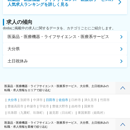
人気求人ランキングを詳しく見る
求人の傾向
dodaに掲載中の求人に関するデータを、カテゴリごとにご紹介します。
医薬品・医療機器・ライフサイエンス・医療系サービス
大分県
土日祝休み
医薬品・医療機器・ライフサイエンス・医療系サービス、大分県、土日祝休みの
転職・求人情報をエリアで絞り込む
大分市
別府市
中津市
日田市
佐伯市
臼杵市
津久見市
竹田市
豊後高田市
杵築市
宇佐市
豊後大野市
由布市
国東市
玖珠郡（九重町、玖珠町）
速見郡（日出町）
東国東郡（姫島村）
医薬品・医療機器・ライフサイエンス・医療系サービス、大分県、土日祝休みの
転職・求人情報を業種で絞り込む