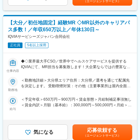
（エージェントサービス）
分包機」や「リアルタイム薬品管理装置」といった調剤IoT機器の
経験7年賃金はあくまでも目安の金額であり、選考を通じて上下す
メンテナンスを行います。
る可能性があります。月給(月額)は固定手当を含めた表記です。
■働き方：
・基本土日祝休み／年3回の大型連休あり
【業務詳細】
・残業20h以内
【大分／初任地固定】経験MR ◇MR以外のキャリアパ
（1）メンテナンス契約を締結していただいているお客様に定期的
・スケジュールに合わせて直行直帰可
ス多数！／年収650万以上／年休130日～
に伺って機械の状態を確認調整する業務
・転居を伴う転勤はありません
（2）メンテナンス契約の有無に関わらず全ての機械トラブルに対
IQVIAサービシーズジャパン合同会社
する緊急対応
■やりがい：
正社員
5名以上採用
（3）新しい機械を導入する際の導入設置作業
・最近、健康のことで困っていることがないかなど、親身にお話
（4）メンテナンスに関する書類作成（保守契約更新、修理履歴・
を聞くことで、お客様と信頼関係を築き、お客様の健康管理に貢
機器状態報告書など）
献することができます。
◆◇業界最大手CSO／世界中でヘルスケアサービスを提供する
・「この薬すごく効き目があって良かったよ。」「こないだのリ
IQVIAにて、MR担当を募集致します！大企業ならではの豊富なキ
【ポジションの魅力】
仕事内容
ンゴ酢美味しかった！ちょうどまた買おうと思ってたの。来てく
ャリアパスがございます◆◇
・長期間の研修を用意しているため職種未経験＆技術的な知識が
れてありがとう。」など、「ありがとう」という言葉が一番のや
＜勤務地詳細＞大分県エリア住所：大分県／選考を通じて配属先
全く無い方でも立ち上りが可能となっております。
りがいです。
【具体的な業務詳細】
を決定します。 受動喫煙対策：その他（主要事業所は屋内全面禁
・業界トップクラスのIoT製品や医療システムに触れる事が可能で
国内トップクラスのプロジェクト受託実績を誇る当社の一員とし
勤務地
煙）変更の範囲：会社の定める事業所
す。また、製品知識だけでなくメンテナンススキルも習得可能な
変更の範囲：会社の定める業務
て、医薬品PJなどを中心にクライアントビジネス拡大に貢献して
ため市場価値向上が可能です。
＜予定年収＞650万円～900万円＜賃金形態＞月給制補足事項無し
いただきます。
・正社員登用は前提の採用です。就業態度に問題がなければ原則
＜賃金内訳＞月額（基本給）：300,000円～500,000円＜月給＞
・担当エリアの訪問医療施設のターゲティング、担当医療施設へ
登用となり、業界トップクラスシェアを誇る優良企業の正社員と
給与
300,000円～500,000円＜昇給有無＞有＜残業手当＞無＜給与補足
の訪問計画作成、担当医療施設への訪問、医療従事者とのリレー
して安定就業が可能です。（登用率98%、試験ノルマなし）
＞【残業手当について】管理監督者の承認の上、研究会、顧客と
ション構築
の会議等が発生する場合、別途残業手当支給する。【補足】プロ
・卸への訪問、同行、卸 MSとのリレーション構築
【同社の魅力】
ジェクト稼働手当(35,000円)、外勤日当（1日1,500円／外勤3.5時
・医療従事者向けの説明会の企画・実施、医師同士のコミュニケ
応募依頼する
◆医療業界に貢献：
気になる
間以上）■変動賞与制（6月・12月・3月）※平均実績6ヶ月分■イン
ーション推進のための研究会・勉強会の立ち上げ、講演会の企
（エージェントサービス）
最新のIoT技術に注力しており、これまで人の手でアナログに行わ
センティブ：3月（対象者）賃金はあくまでも目安の金額であり、