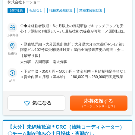
です。
株式会社トーショー
契約社員
転勤なし
職種未経験歓迎
業種未経験歓迎
■契約締結からフォローまでの流れ
病院契約受注→見積・契約書作成→指示書→患者宅へ→機械の設
置・説明→定期点検（フォロー）→消耗品交換
◇◆未経験者歓迎！6ヶ月以上の長期研修でキャッチアップも安
心！／調剤IoT機器といった最新技術の提案が可能！／原則転勤は
【担当エリア】
仕事内容
無いため特定エリアで就業されたい方も歓迎！社会貢献性の高い
大分市エリア周辺
仕事◆◇
＜勤務地詳細＞大分営業所住所：大分県大分市大道町4-5-17 第3
阿部ビル102号室受動喫煙対策：屋内全面禁煙変更の範囲：会社
■業務の魅力
【はじめに】
勤務地
の定める事業所（リモートワーク含む）
業界トップクラスの知名度があり、病院やクリニックからの信頼
【最寄り駅】
既存のお客様である調剤薬局やドラッグストアに対して、主力製
も厚いため、提案がしやすい環境です。
大分駅、古国府駅、南大分駅
品である全自動調剤分包機などの調剤IoT機器を販売いただく職種
患者さまの生活を守る必要とされる商材”だからこそやりがいを実
となります。
＜予定年収＞350万円～500万円＜賃金形態＞月給制補足事項なし
感しながら成長できます。
IoT製品の販売スキルの市場価値は上昇の一途を辿っており、同社
＜賃金内訳＞月額（基本給）：180,000円～280,000円固定残業手
で得られるスキルも例外ではありません。完全未経験から市場価
給与
当/月：40,000円～70,000円（固定残業時間33時間0分/月）超過し
■入社後の流れ
値を高める事ができる貴重な求人となります。
た時間外労働の残業手当は追加支給＜月給＞220,000円～350,000
座学にて会社の製品・サービスについて学んでいただき、OJTに
円（一律手当を含む）＜昇給有無＞有＜残業手当＞有＜給与補足
て製品の説明方法やお客様への提案の仕方、仕事の進め方なども
【業務概要】
＞※給与詳細は、年齢・スキルを考慮し決定します。■昇給：年1
丁寧に教えていきます。医療の基礎知識や医療現場の方とのコミ
応募依頼する
・提案資料作成
気になる
回■賞与：年2回年収420万円／30歳 経験5年年収500万円／32歳
ュニケーションの取り方など未経験の方でも安心して成長できる
（エージェントサービス）
・顧客要望のヒアリング、製品提案
経験7年賃金はあくまでも目安の金額であり、選考を通じて上下す
よう一つひとつフォローしていきます。
・見積もり作成
る可能性があります。月給(月額)は固定手当を含めた表記です。
・製品導入後の定期的なアフターフォロー
■組織構成
・新規訪問
営業5名（20～40代）の方々が活躍しています！
【大分】未経験歓迎＊CRC（治験コーディネーター）
◇チーム制が強み◇土日祝休・夜勤なし
【その他補足情報】