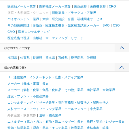
医薬品メーカー業界
医療機器メーカー業界
医薬品卸
医療機器卸
CRO
病院・大学病院・クリニック
調剤薬局・ドラッグストア業界
バイオベンチャー業界
大学・研究施設
介護・福祉関連サービス
その他医療関連
診断薬・臨床検査機器・臨床検査試薬メーカー
SMO
CSO
CMO
医療コンサルティング
医療広告代理店・出版社・マーケティング・リサーチ
ほかのエリアで探す
福岡県
佐賀県
長崎県
熊本県
宮崎県
鹿児島県
沖縄県
ほかの業種で探す
IT・通信業界
インターネット・広告・メディア業界
メーカー（機械・電気）業界
メーカー（素材・化学・食品・化粧品・その他）業界
商社業界
金融業界
建設・プラント・不動産業界
コンサルティング・リサーチ業界・専門事務所・監査法人・税理士法人
人材サービス・アウトソーシング業界・コールセンター
小売業界
外食産業・飲食業界
運輸・物流業界
エネルギー（電力・ガス・石油・新エネルギー）業界
旅行・宿泊・レジャー業界
警備・清掃業界
理容・美容・エステ業界
教育業界
農林水産・鉱業