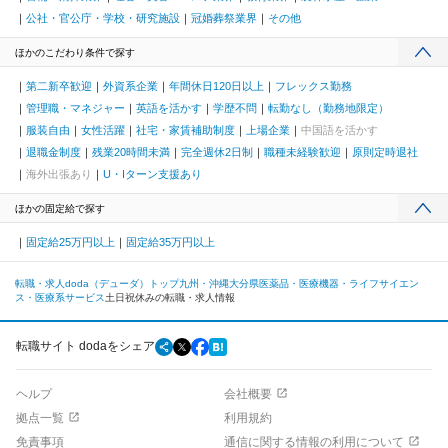
公社・官公庁・学校・研究施設
冠婚葬祭業界
その他
ほかのこだわり条件で探す
第二新卒歓迎
外資系企業
年間休日120日以上
フレックス勤務
管理職・マネジャー
英語を活かす
学歴不問
転勤なし（勤務地限定）
服装自由
女性活躍
社宅・家賃補助制度
上場企業
中国語を活かす
退職金制度
残業20時間未満
完全週休2日制
職種未経験歓迎
原則定時退社
海外出張あり
U・Iターン支援あり
ほかの固定給で探す
固定給25万円以上
固定給35万円以上
転職・求人doda（デューダ）トップ
九州・沖縄
大分県
医薬品・医療機器・ライフサイエン
ス・医療系サービス
土日祝休みの転職・求人情報
転職サイト dodaをシェア
ヘルプ
会社概要
拠点一覧
利用規約
免責事項
通信に関する情報の利用について