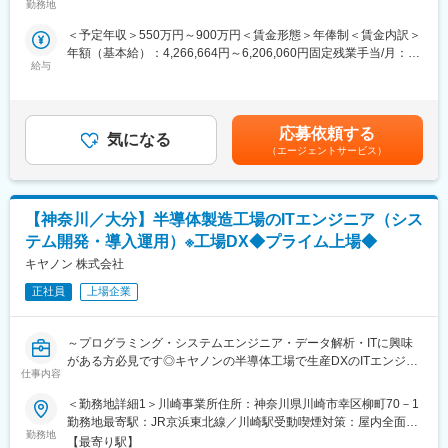
活躍していただきます。病院やクリニックの医師や医療関係者に
勤務地
の活躍を視野に入れて、各人の資質や希望を踏まえてキャリアパ
医薬品の適正使用情報や効能・効果・副作用等の情報提供を行い
スを描くことが可能です。
＜予定年収＞550万円～900万円＜賃金形態＞年俸制＜賃金内訳＞
ます。
年額（基本給）：4,266,664円～6,206,060円固定残業手当/月：
【変更の範囲：会社の定める業務】
変更の範囲：会社の定める業務
給与
102,778円～149,495円（固定残業時間30時間0分/月）超過した時
間外労働の残業手当は追加支給＜月額＞458,333円～666,666円
【当社の特徴】
（12分割）（一律手当を含む）＜昇給有無＞有＜残業手当＞有＜
■少数精鋭ならではの魅力～待機リスクが低いため、安心して就業
給与補足＞■別途、外勤手当など手当支給※経験・能力などを考慮
できる環境です～
応募依頼する
気になる
の上、話し合いで決定賃金はあくまでも目安の金額であり、選考
適切なフォローを実施するために約300人のMR数を保って運営し
（エージェントサービス）
を通じて上下する可能性があります。月給(月額)は固定手当を含め
ており、プロジェクト終了の数か月前から面談を実施しているた
た表記です。
め、隙間なくアサインすることができますのでMRの成長機会を奪
うことは決してございません。適切なフォローが顧客である製薬
【神奈川／大分】半導体製造工場のITエンジニア（シス
企業からの満足にもつながり、業界内でも評価されています。
■親身なフォロー体制とキャリアを築ける評価制度
テム開発・導入運用）※工場DX◆プライム上場◆
CSOは本部のバックアップ体制が何より重要です。1人のプロジ
キヤノン 株式会社
ェクトマネージャーが管理するMRは約20名程度であり、相談事
があればいつでも連絡できる距離感です。一カ月に一度の面談も
正社員
上場企業
実施しており、日々の業務だけでなく中長期的な視点での相談も
可能です。また、クライアント・社内評価に基いた明確な評価制
～プログラミング・システムエンジニア・データ解析・ITに興味
度により、キャリアや年収アップに向けた目標を定めやすい環境
がある方必見です◎キヤノンの半導体工場で生産DXのITエンジニ
です。
仕事内容
アになりませんか～
■大手製薬企業でも採用～「現場力」を養うための充実した教育体
制と研修コンテンツ～
＜勤務地詳細1＞川崎事業所住所：神奈川県川崎市幸区柳町70－1
■仕事内容：
特定の製剤を持たないCSOだからこそ、当社の教育サポートは単
勤務地最寄駅：JR京浜東北線／川崎駅受動喫煙対策：屋内全面禁
CMOSセンサー（半導体）の生産工場において、工場DX化に向け
なる知識の提供だけでなく、MRとしての現場力を培うことに比重
勤務地
煙＜勤務地詳細2＞平塚第二事業所住所：神奈川県平塚市大神3-7-
【最寄り駅】