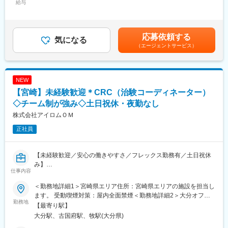
給与
13,000円～34,000円＜月給＞310,100円～459,200円＜昇給有無
稼働しています
■業務内容
＞有＜残業手当＞有＜給与補足＞※月給には、通信手当3千円、一
・多くの方が未経験から入社をしており、フォローの体制は万全
電気設備・システムの技術コンサルティングや設計業務、運用試
律手当1万円～3万1千円（役職により異なる）が含まれます。■昇
でございますのでご安心してご応募ください
験、検査までをワンスチップで提供をしている当社にて、電気設
給：年1回■賞与：年2回（前年度実績2.6ヶ月分）■決算賞与（業
備設計職を募集いたします。
応募依頼する
気になる
績による）■モデル年収：6,637,000円/入社1年目・40歳
変更の範囲：会社の定める業務
一方で、設計・施工管理・点検検査と部門がわかれているため、
（エージェントサービス）
7,597,300円/入社5年目・47歳賃金はあくまでも目安の金額であ
それぞれのスペシャリストとしてスキルを高めることが可能で
り、選考を通じて上下する可能性があります。月給(月額)は固定手
す。
当を含めた表記です。
当ポジションでは、プラント・商業施設・公共施設・発電施設な
NEW
ど、幅広い物件の高圧・特別高圧の電気設備を担当いただき、
電気設備の設計から納品までが業務範囲です。具体的には下記を
【宮崎】未経験歓迎＊CRC（治験コーディネーター）
お任せします。（使用ソフト：Auto CAD、RAPID）
◇チーム制が強み◇土日祝休・夜勤なし
株式会社アイロムＯＭ
・仕様決定：設備の目的に応じた適切な仕様の策定
・見積、納入仕様：予算に基づく見積もり作成と納入に向けた仕
正社員
様調整
・調達：必要な部品や資材の選定
・調達手配：設備の設計に基づいた製造工程の管理
【未経験歓迎／安心の働きやすさ／フレックス勤務有／土日祝休
・工場検査、立会：製作後の品質確認と工場での検査立会
み】
仕事内容
・出荷：最終確認後、設備の出荷手配
■業務詳細／治験コーディネーター（CRCって何？）
＜勤務地詳細1＞宮崎県エリア住所：宮崎県エリアの施設を担当し
■就業環境：
新しい薬や治療法が安全で効果的かどうかを確かめるための臨床
ます。 受動喫煙対策：屋内全面禁煙＜勤務地詳細2＞大分オフィ
・土日祝の完全週休2日制、年間休日126日※案件差あり
試験（治験）をサポートする仕事です。
勤務地
ス住所：大分県大分市府内町1-3-25 ブルーステートビル201受動
【最寄り駅】
・再雇用制度：定年(65歳)後も契約社員として70歳まで就業が可
喫煙対策：屋内全面禁煙変更の範囲：会社の定める事業所
大分駅、古国府駅、牧駅(大分県)
能です。※60代も活躍中
＜具体的に＞
・全国的に受注しているため、納品の際には出張発生することも