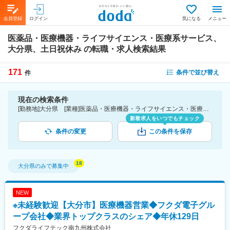
会員登録
ログイン
気になる
メニュー
医薬品・医療機器・ライフサイエンス・医療系サービス、
大分県、土日祝休み
の転職・求人検索結果
171
条件で並び替え
件
現在の検索条件
[勤務地]大分県 [業種]医薬品・医療機器・ライフサイエンス・医療系サービス [詳細条件](休日・働き方)土日祝休み
新着求人をいつでもチェック
条件の変更
この条件を保存
大分県
のみで募集中
NEW
※未経験歓迎【大分市】医療機器営業◆フクダ電子グル
ープ会社◆業界トップクラスのシェア◆年休129日
フクダライフテック南九州株式会社