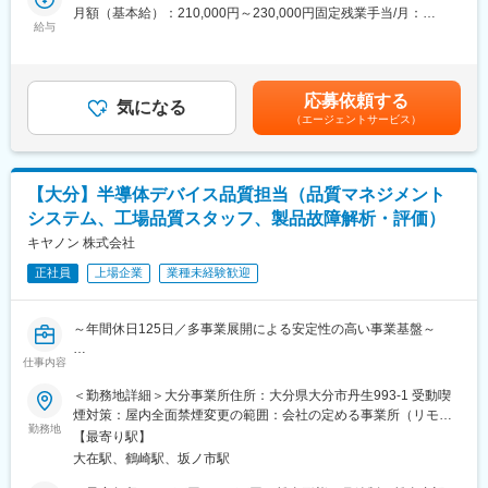
＜仕事の流れ＞
売者資格を取得していただきます。（取得率90％以上）
月額（基本給）：210,000円～230,000円固定残業手当/月：
配置薬や健康食品、サプリメントの使用頻度に合わせて、1～6ヵ
給与
・資格取得にあたっては、無料で支援を行いますのでご安心くだ
35,796円～39,205円（固定残業時間22時間30分/月）超過した時
月に1回程度のペースでお客様宅を訪問
さい。
間外労働の残業手当は追加支給＜月給＞245,796円～269,205円
※社用車（軽自動車）に乗って、1日あたり16～18軒程のお客様宅
・資格取得後は、資格手当として給与にも反映されます。
（一律手当を含む）＜昇給有無＞有＜残業手当＞有＜給与補足＞※
へ訪問をします。
年収は当社規定に基づき、年齢や経験に応じて決定します。・昇
応募依頼する
気になる
■働き方：
給：年1回（4月）＜モデル給与＞※入社3年目平均基本給＋各種手
（エージェントサービス）
・配置薬や健康食品の期限管理
・基本土日祝休み／年3回の大型連休あり
当＋業績連動給→総支給月額344,141円※業績連動給：月の予算達
・使った分の配置薬を補充
・残業20h以内
成や売り上げに対して支払われます賃金はあくまでも目安の金額
・使用したお薬代金の集金
・スケジュールに合わせて直行直帰可
であり、選考を通じて上下する可能性があります。月給(月額)は固
・健康相談、新商品・サービスのご提案 など
・転居を伴う転勤はありません
定手当を含めた表記です。
【大分】半導体デバイス品質担当（品質マネジメント
システム、工場品質スタッフ、製品故障解析・評価）
※一部、新たに配置薬を置いていただくお客様への訪問がありま
■やりがい：
す。
キヤノン 株式会社
・最近、健康のことで困っていることがないかなど、親身にお話
└配置薬は無料でおけるので、お客様も抵抗なく置いてくれる製
を聞くことで、お客様と信頼関係を築き、お客様の健康管理に貢
正社員
上場企業
業種未経験歓迎
品です。
献することができます。
・「この薬すごく効き目があって良かったよ。」「こないだのリ
■未経験の方も安心！充実した研修制度：
ンゴ酢美味しかった！ちょうどまた買おうと思ってたの。来てく
～年間休日125日／多事業展開による安定性の高い事業基盤～
・入社直後～2週間 ： OJT形式で、薬の種類や成分など基礎知識
れてありがとう。」など、「ありがとう」という言葉が一番のや
を身につけます。
仕事内容
りがいです。
■業務内容：
・入社2週間～1カ月 ： 先輩社員に同行し、仕事の流れを学びま
当社の半導体デバイス品質担当として品質マネジメントシステ
＜勤務地詳細＞大分事業所住所：大分県大分市丹生993-1 受動喫
す。「会話のコツ」や「商品のご案内方法」といった実践的なス
変更の範囲：会社の定める業務
ム、工場品質スタッフ、製品故障解析・評価をお任せいたしま
煙対策：屋内全面禁煙変更の範囲：会社の定める事業所（リモー
キルを習得します。
す。
勤務地
トワーク含む）
・入社1カ月以降 ： 慣れてきたら独り立ち。既存のお客様をメイ
【最寄り駅】
ンに訪問します。
大在駅、鶴崎駅、坂ノ市駅
■具体的には：
★困ったら先輩社員に相談しやすい雰囲気です！
◎品質企画