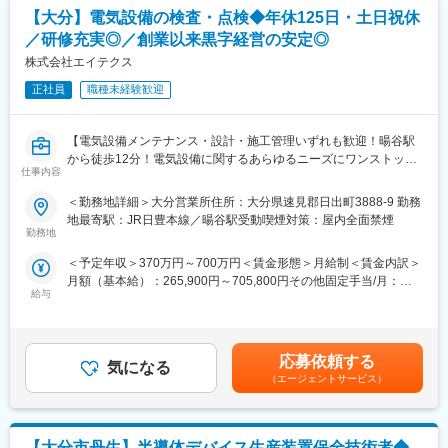
国内外にわたる多様な業務があるため、経験や意欲に応じて順次
【大分】電気設備の検査・点検◆年休125日・土日祝休
担当いただきます。挑戦と成長を求める方にとって、非常にやり
／研修充実◎／創業以来黒字経営の安定◎
がいのある環境です。
株式会社エイテクス
■この仕事の魅力：
正社員
職種未経験歓迎
試験管理グループでは、製品・原材料の試験に加え、評価試験や
試験法開発などの技術検討、承認申請に関する業務など、幅広い
業務に携わることができます。経験や意欲に応じて、多様な業務
【電気設備メンテナンス・設計・施工管理いずれも歓迎！暘谷駅
に挑戦し、成長できる環境です。
から徒歩12分！電気設備に関するあらゆるニーズにワンストップ
仕事内容
で対応◎幅広い案件に携われる◎年休125日・土日祝休】
工場の試験関連の様々な案件に関与することになります。そのた
＜勤務地詳細＞大分営業所住所：大分県速見郡日出町3888-9 勤務
め試験管理グループ経験者は工場における試験業務全般に関する
■業務内容
地最寄駅：JR日豊本線／暘谷駅受動喫煙対策：屋内全面禁煙
知識・経験やプロジェクトマネジメントの知識を活かし、当社の
特別高圧を中心にビル・工場・発電所などで、受変電設備や発電
勤務地
幅広い分野で活躍しています。将来においては、品質保証などの
設備の調整、点検、品質管理、品質保証などをお任せします
工場部門をはじめとして、生産技術、生産企画や薬事などでの活
＜予定年収＞370万円～700万円＜賃金形態＞月給制＜賃金内訳＞
九州県内の現場が約7割を占めており、種類・エリアも様々に多様
躍を視野に入れて、各人の資質や希望を踏まえてキャリアパスを
月額（基本給）：265,900円～705,800円その他固定手当/月：
な案件を経験できるため、電気設備分野でスキルアップが可能で
描くことが可能です。
給与
10,000円～21,000円＜月給＞275,900円～726,800円＜昇給有無
す。
＞有＜残業手当＞有＜給与補足＞※月給には、通信手当3千円、一
※施工管理ではありません。工事完了後の設備を第三者的立場で技
さらに、当工場は常に変革を推進しており、新たな大分工場を自
律手当3万1千円が含まれます。■昇給：年1回■賞与：年2回（前年
術・数値に基づき確認する業務です。
ら作り上げる意欲を尊重します。あなたの強みを存分に発揮し、
度実績2.6ヶ月分）■決算賞与（業績による）■モデル年収：
応募依頼する
さらなる成長を後押しする環境がここにあります。
気になる
5,858,100円/入社1年目・25歳7,987,328円/入社5年目・30歳賃金
【具体的には】
（エージェントサービス）
はあくまでも目安の金額であり、選考を通じて上下する可能性が
・使用前自主検査：使用前の設備確認と安全点検
変更の範囲：会社の定める業務
あります。月給(月額)は固定手当を含めた表記です。
・竣工検査：完成後の設備確認と性能確認
・保守点検：設備の定期点検と不具合予防
【大分市丹生】半導体デバイス生産装置保全技術者◆
・試験調整：設備の調整、性能確認作業