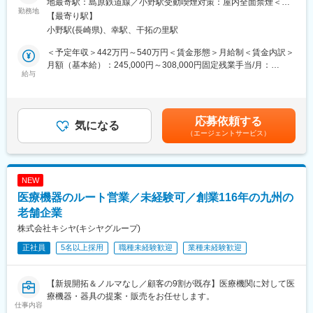
地最寄駅：島原鉄道線／小野駅受動喫煙対策：屋内全面禁煙＜勤
■先輩社員の声：
医療機器の提案営業をお任せいたします。
勤務地
務地詳細2＞直行直帰（九州エリア）住所：自宅からの直行直帰で
転職者も経験を積めばリーダーとして活躍できます。周囲も親切
【最寄り駅】
九州支店の顧客数はおよそ500施設です。一度お付き合いが始ま
す。 受動喫煙対策：屋内全面禁煙変更の範囲：会社の定める事業
であり、教育なども充実しています。社外のベンダーとも対等に
小野駅(長崎県)、幸駅、干拓の里駅
ると、長期的なお付き合いになるクリニックが多いです。
所
システム仕様の議論ができ、非常に有意義な時間を過ごしていま
常にすべての顧客へアプローチしているのではなく、お客様の状
＜予定年収＞442万円～540万円＜賃金形態＞月給制＜賃金内訳＞
す。システム構成は複雑ですが、これによって半導体工場が自動
況により、訪問頻度を変えながらフォローを行っています。
月額（基本給）：245,000円～308,000円固定残業手当/月：
で生産していると考えれば自分の業務が重要さを認識できます。1
給与
40,000円～50,000円（固定残業時間20時間0分/月）超過した時間
年経過して振り返った時、自分の成長を非常に実感できました。
■具体的には：
外労働の残業手当は追加支給＜月給＞285,000円～358,000円（一
とてもやりがいを感じ、働きやすい職場環境です。
・皮膚科・形成外科・美容外科領域のドクターへの提案営業・ソ
律手当を含む）＜昇給有無＞有＜残業手当＞有＜給与補足＞※年収
リューション営業
はこれまでのご経験を考慮し、決定致します。※固定残業代は外勤
変更の範囲：会社の定める業務
応募依頼する
・学会・セミナーでのアテンド
気になる
みなし手当として支給いたします。■賞与：年2回（6月・12月）※
（エージェントサービス）
※顧客は個人開業医がメインとなりますが、大学病院などへの営業
業績によって特別賞与あり賃金はあくまでも目安の金額であり、
活動もございます。
選考を通じて上下する可能性があります。月給(月額)は固定手当を
含めた表記です。
＜取扱製品＞
NEW
医療用レーザー機器、紫外線治療器、赤外線治療器、冷却療法用
医療機器のルート営業／未経験可／創業116年の九州の
装置等
老舗企業
■営業スタイル：
株式会社キシヤ(キシヤグループ)
既存クリニックとのやり取りがメインになります。事前にアポイ
正社員
5名以上採用
職種未経験歓迎
業種未経験歓迎
ントを取って訪問し、ヒアリングにてクリニックのニーズを掴
み、新製品の情報提供や提案営業を行います。また、学会・セミ
ナーへの出展も積極的に行い、その場で興味を持っていただいた
【新規開拓＆ノルマなし／顧客の9割が既存】医療機関に対して医
ドクターとのコネクションを作り、商談に繋げていきます。「与
療機器・器具の提案・販売をお任せします。
えられた製品を売る」だけでなく、ドクターが叶えたい患者様の
仕事内容
要望に真摯に向き合い、常に最新で最適な商品を提供する知識と