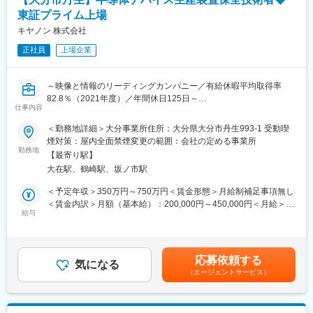
・試験運転：設備稼働前の運転試験実施
東証プライム上場
・品質管理：設備の品質確保と管理業務
キヤノン 株式会社
※案件に応じて出張や夜勤が発生することがございます
正社員
上場企業
■入社後の研修について
入社後は埼玉本社で座学・現場同行の研修をご用意しています。
～映像と情報のリーディングカンパニー／有給休暇平均取得率
期間はご入社いただく方のご経験に合わせて変動し、研修期間は
82.8％（2021年度）／年間休日125日～
滞在期間の長さに応じてマンスリーマンション・ウィークリーマ
仕事内容
ンション・ホテルのいずれかにご滞在いただきます。その後、配
■募集背景：
属先の先輩社員のOJT指導にて徐々に現場に慣れていただきま
＜勤務地詳細＞大分事業所住所：大分県大分市丹生993-1 受動喫
自社製CMOSイメージセンサは、世界トップクラスシェアを誇る
す。
煙対策：屋内全面禁煙変更の範囲：会社の定める事業所
キヤノンのレンズ交換式デジタルカメラをはじめ、シネマ用ビデ
※家賃分は会社が負担
勤務地
【最寄り駅】
オカメラ、監視用ネットワークカメラや産業用機器など多岐に広
※研修期間は2週間の方から3か月の方まで、ご経験により変わり
大在駅、鶴崎駅、坂ノ市駅
がっています。今後も医療や車載などの搭載製品や事業規模の拡
ます。
大が期待されており、そこに向けて平塚新拠点の300mmΦ半導体
＜予定年収＞350万円～750万円＜賃金形態＞月給制補足事項無し
生産ラインが2023年に立ち上がりました。
■当社について
＜賃金内訳＞月額（基本給）：200,000円～450,000円＜月給＞
当社は創業以来、黒字経営を維持しており、2025年9月期の売上
給与
200,000円～450,000円＜昇給有無＞有＜残業手当＞有＜給与補足
半導体製造装置の保全業務は、半導体デバイスの生産および新製
高は26億1000万円に達しました。直近3年間の売上高は約3倍に増
＞交代勤務手当、深夜勤務手当は別途支給。入社時の処遇（基本
品開発を支える重要な業務であり、自動化が進む半導体生産ライ
加。今後も、高い技術力と実績に裏打ちされた信頼を基盤に、更
給・賞与）はみなさまの経験・能力を考慮の上、当社規程により
ンにおいて今後も人が中心に活躍する職場です。日常のメンテナ
なる売り上げ拡大を目指していきます。
決定します。具体的な金額は、採用選考合格後に採用内定通知書
応募依頼する
ンス作業に加え、各種解析ツールを駆使して装置の状態をモニタ
気になる
にてお伝えします。■昇給：年1回(1月)■賞与：年2回(6月、12月)
（エージェントサービス）
リングし半導体製造装置をベストな状態に保ちつつ、更なるパフ
賃金はあくまでも目安の金額であり、選考を通じて上下する可能
ォーマンス向上を図っていきます。我々と一緒にチャレンジして
性があります。月給(月額)は固定手当を含めた表記です。
くれる意欲ある仲間を募集しています。