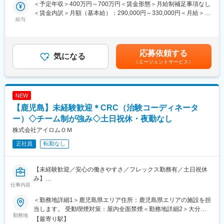
患者さんが治験に参加する手続きを助けたり、治験中のデータを
＜予定年収＞400万円～700万円＜賃金形態＞月給制補足事項なし
ございます。
収集・管理をします。
＜賃金内訳＞月額（基本給）：290,000円～330,000円＜月給＞
また、患者さんや医師とのコミュニケーションを取り、試験がス
給与
290,000円～330,000円＜昇給有無＞有＜残業手当＞有＜給与補足
■各種手当
ムーズに進むように調整。
＞※能力・経験に応じて決定致します。■賞与：年2回（夏7月・冬
・資格手当：1種電気工事士や電気主任技術者、電気施工管理技
治験が成功するためにはCRCの役割が非常に重要で、医療の進歩
12月）賃金はあくまでも目安の金額であり、選考を通じて上下す
士/5000～10000円
に貢献できるやりがいのある仕事です。
る可能性があります。月給(月額)は固定手当を含めた表記です。
応募依頼する
・扶養手当：1人5千円（対象年齢など規定あり）
※担当する医療機関に常駐しての業務となります。
気になる
・長期出張・一時帰宅にかかる交通費支給（規定あり）
（エージェントサービス）
■治験コーディネーターで得られるスキル：
■当社について
（1）コミュニケーション力：
お客様のニーズに寄り添い、各種許認可取得業務や開発業務、設
患者さんに治験の内容をわかりやすく説明したり、医師や看護師
NEW
計業務を幅広くお受けしています。
と連携することで伝える力が身に付きます。
【鹿児島】未経験歓迎＊CRC（治験コーディネータ
豊富な知識と経験をもとに最適なソリューションをご提案。状況
（2）スケジュール管理力：
に応じて設備の改善や最適化に関するご提案も積極的に行ってい
治験には決まった検査や診察の予定があるため、患者さんが無理
ー）◇チーム制が強み◇土日祝休・夜勤なし
ます。
なく通えるように予定を調整する力が身につきます。
株式会社アイロムＯＭ
創業以来、黒字経営を維持し、2025年9月期の売上高は26億1000
（3）医療の知識：
万円に達しました。直近3年間で売上高は約3倍に増加していま
正社員
転勤なし
薬の種類や副作用、検査の内容など、医療に関する知識が自然と
す。
増えていきます。薬剤師や看護師と話す機会も多いため学ぶこと
も多いです。
【未経験歓迎／安心の働きやすさ／フレックス勤務有／土日祝休
（4）パソコンや書類の整理力：
み】
検査の結果を記録したり、書類をまとめたりする仕事もありま
仕事内容
す。パソコンの使い方や、正確に記録する力が身につきます。
■業務詳細／治験コーディネーター（CRCって何？）
（5）チームで働く力：
＜勤務地詳細1＞鹿児島県エリア住所：鹿児島県エリアの施設を担
新しい薬や治療法が安全で効果的かどうかを確かめるための臨床
治験は医師、看護師、薬剤師など、いろんな職種の人と協力して
当します。 受動喫煙対策：屋内全面禁煙＜勤務地詳細2＞大分オ
試験（治験）をサポートする仕事です。
勤務地
進めるので、チームワークの大切さを学べます。
フィス住所：大分県大分市府内町1-3-25 ブルーステートビル201
【最寄り駅】