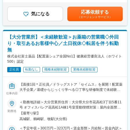
・資格取得にあたっては、無料で支援を行いますのでご安心くだ
※社用車（軽自動車）に乗って、1日あたり16～18軒程のお客様宅
（一律手当を含む）＜昇給有無＞有＜残業手当＞有＜給与補足＞※
さい。
へ訪問をします。
年収は当社規定に基づき、年齢や経験に応じて決定します。・昇
応募依頼する
・資格取得後は、資格手当として給与にも反映されます。
気になる
給：年1回（4月）＜モデル給与＞※入社3年目平均基本給＋各種手
（エージェントサービス）
・配置薬や健康食品の期限管理
当＋業績連動給→総支給月額344,141円※業績連動給：月の予算達
■働き方：
・使った分の配置薬を補充
成や売り上げに対して支払われます賃金はあくまでも目安の金額
・基本土日祝休み／年3回の大型連休あり
・使用したお薬代金の集金
であり、選考を通じて上下する可能性があります。月給(月額)は固
・残業20h以内
・健康相談、新商品・サービスのご提案 など
定手当を含めた表記です。
【大分営業所】＜未経験歓迎＞お薬箱の営業職◇外回
・スケジュールに合わせて直行直帰可
り・取引あるお客様中心／土日祝休◇転居を伴う転勤
・転居を伴う転勤はありません
※一部、新たに配置薬を置いていただくお客様への訪問がありま
無
す。
■やりがい：
└配置薬は無料でおけるので、お客様も抵抗なく置いてくれる製
株式会社富士薬品【配置薬シェア全国No1】健康経営優良法人（ホワイト
・最近、健康のことで困っていることがないかなど、親身にお話
品です。
500）認定
を聞くことで、お客様と信頼関係を築き、お客様の健康管理に貢
正社員
献することができます。
転勤なし
職種未経験歓迎
業種未経験歓迎
■未経験の方も安心！充実した研修制度：
・「この薬すごく効き目があって良かったよ。」「こないだのリ
・入社直後～2週間 ： OJT形式で、薬の種類や成分など基礎知識
ンゴ酢美味しかった。ちょうどまた買おうと思ってたの。来てく
を身につけます。
【面接1回＊正社員／ドラッグストア「セイムス」を展開！配置薬
れてありがとう。」など、「ありがとう」という言葉が一番のや
・入社2週間～1カ月 ： 先輩社員に同行し、仕事の流れを学びま
大手企業／基礎からじっくり学べる◎丁寧な研修制度で未経験の
りがいです。
す。「会話のコツ」や「商品のご案内方法」といった実践的なス
仕事内容
方も安心／残業20h＊直行直帰可】
キルを習得します。
変更の範囲：会社の定める業務
・入社1カ月以降 ： 慣れてきたら独り立ち。既存のお客様をメイ
＜勤務地詳細＞大分営業所住所：大分県大分市花高松3丁目5番11
■職務内容：
ンに訪問します。
号 オフィスパレア花高松1A棟1号室受動喫煙対策：屋内全面禁煙
担当エリアのお客様（個人宅や企業）へ訪問し、配置薬（お薬
勤務地
★困ったら先輩社員に相談しやすい雰囲気です！
変更の範囲：会社の定める事業所
【最寄り駅】
箱）や健康食品の提案をお任せします。
高城駅、鶴崎駅、牧駅(大分県)
※既に、取引のあるお客様先を訪問するスタイルです。
＜専門資格を取得できる＞
・入社後は、医薬品販売の専門知識を身につけるために、登録販
＜予定年収＞300万円～323万円＜賃金形態＞月給制＜賃金内訳＞