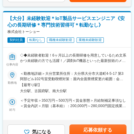
当＋業績連動給→総支給月額344,141円※業績連動給：月の予算達
・使った分の配置薬を補充
成や売り上げに対して支払われます賃金はあくまでも目安の金額
・使用したお薬代金の集金
であり、選考を通じて上下する可能性があります。月給(月額)は固
・健康相談、新商品・サービスのご提案 など
定手当を含めた表記です。
【大分】未経験歓迎＊IoT製品サービスエンジニア《安
心の長期研修＊専門技術習得可＊転勤なし》
※一部、新たに配置薬を置いていただくお客様への訪問がありま
す。
株式会社トーショー
└配置薬は無料でおけるので、お客様も抵抗なく置いてくれる製
契約社員
転勤なし
職種未経験歓迎
業種未経験歓迎
品です。
■未経験の方も安心！充実した研修制度：
◇◆未経験者歓迎！6ヶ月以上の長期研修を用意しているため文系
・入社直後～2週間 ： OJT形式で、薬の種類や成分など基礎知識
かつ未経験の方でも活躍！／調剤IoT機器といった最新技術のメン
を身につけます。
仕事内容
テナンスが可能！／原則転勤は無いため特定エリアで就業された
・入社2週間～1カ月 ： 先輩社員に同行し、仕事の流れを学びま
い方も歓迎！社会貢献性の高い仕事◆◇
＜勤務地詳細＞大分営業所住所：大分県大分市大道町4-5-17 第3
す。「会話のコツ」や「商品のご案内方法」といった実践的なス
阿部ビル102号室受動喫煙対策：屋内全面禁煙変更の範囲：会社
キルを習得します。
【はじめに】
勤務地
の定める事業所（リモートワーク含む）
・入社1カ月以降 ： 慣れてきたら独り立ち。既存のお客様をメイ
【最寄り駅】
当ポジションはフィールドエンジニアと言われる、自社製品を購
ンに訪問します。
大分駅、古国府駅、南大分駅
入されたお客様先へ出向き、機械やシステムのメンテナンスを行
★困ったら先輩社員に相談しやすい雰囲気です！
う技術職となります。
＜予定年収＞350万円～500万円＜賃金形態＞月給制補足事項なし
メンテナンススキルの市場価値は上昇の一途を辿っており、同社
＜賃金内訳＞月額（基本給）：200,000円～280,000円固定残業手
＜専門資格を取得できる＞
で得られるスキルも例外ではありません。完全未経験から市場価
給与
当/月：40,000円～70,000円（固定残業時間33時間0分/月）超過し
・入社後は、医薬品販売の専門知識を身につけるために、登録販
値を高める事ができる貴重な求人となります。
た時間外労働の残業手当は追加支給＜月給＞240,000円～350,000
売者資格を取得していただきます。（取得率90％以上）
円（一律手当を含む）＜昇給有無＞有＜残業手当＞有＜給与補足
・資格取得にあたっては、無料で支援を行いますのでご安心くだ
【業務内容】
＞※給与詳細は、年齢・スキルを考慮し決定します。■昇給：年1
さい。
応募依頼する
同社のフィールドエンジニアとして主力製品である「全自動調剤
気になる
回■賞与：年2回年収420万円／30歳 経験5年年収500万円／32歳
・資格取得後は、資格手当として給与にも反映されます。