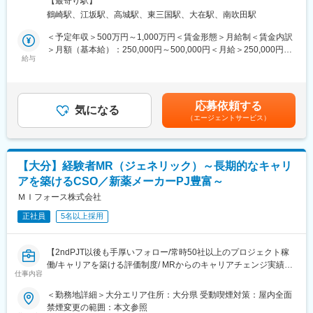
治験は医師、看護師、薬剤師など、いろんな職種の人と協力して
【最寄り駅】
心品質、安定供給のいわゆる三つの『安』の堅持を支援する重要
最寄駅：OsakaMetro御堂筋線／江坂駅受動喫煙対策：屋内全面禁
進めるので、チームワークの大切さを学べます。
鶴崎駅、江坂駅、高城駅、東三国駅、大在駅、南吹田駅
な役割を担います。取り扱う医薬品は一般的な固形製剤を始め、
煙変更の範囲：会社の定める事業所
口腔内崩壊錠、注射剤、液剤、坐剤と多岐にわたり、それらの商
＜予定年収＞500万円～1,000万円＜賃金形態＞月給制＜賃金内訳
【同社で働くメリット】
用生産のための幅広いニーズに対応します。
＞月額（基本給）：250,000円～500,000円＜月給＞250,000円～
■安心の働きやすさ：
生産技術は、医薬品のライフサイクルの中において、導入期では
給与
500,000円＜昇給有無＞有＜残業手当＞無＜給与補足＞※詳細は経
フレックスタイム制も取り入れ、柔軟に働き方をアレンジ可能。
治験薬製造支援やスピーディな商業化、成長期では生産規模の拡
験、専門性などを考慮し、当社規定により決定します。■昇給：年
残業時間も月10時間程度、産休育休の取得実績も多数あり、育児
大や国内外の外部委託先への技術移管、成熟期では更なる製造工
1回（7月）■賞与：年2回（7月・12月）賃金はあくまでも目安の
手当もございます。
程の合理化や付加価値の創出、衰退期では生産の縮小化と新たな
金額であり、選考を通じて上下する可能性があります。月給(月額)
応募依頼する
医薬品への転換など、各ライフステージを見越して「モノづく
気になる
は固定手当を含めた表記です。
■充実の研修制度：
（エージェントサービス）
り」に携わり、各専門スタッフが技術を駆使して医薬品の三つの
導入研修が80時間あり、手厚いフォロー体制があります。
『安』に貢献する職種です。今回はその生産技術業務の中で、原
CRC社内認定制度を採用し、継続研修を充実させることで常に新
薬技術に関する業務を担当いただきます。
しい知識を身につけ、スキルアップできる環境を用意していま
す。
【大分】経験者MR（ジェネリック）～長期的なキャリ
■仕事の魅力：
アを築けるCSO／新薬メーカーPJ豊富～
上市間近の医薬品開発や工業化に携わることができ、ものづくり
■キャリアステップ：
の醍醐味を味わえます。また、工場での製造工程の改良等によ
ＭＩフォース株式会社
CRCとして幅広い経験を積むことや、スペシャリストとして特定
り、生産性向上やトラブル解消など成功を直ぐに感じることがで
の疾患領域の専門的な経験を積んでいくことも可能です。
正社員
5名以上採用
きます。また、ベテラン層が多く、様々な経験を有していること
また、グループの垣根を超えCRCからSMAやCRAへのキャリアチ
から、きめ細やかな指導を受けることができます。
ェンジ、事業の枠をこえ新たなキャリアにチャレンジされている
生産技術部は各工場における中心的な存在であるため工場におけ
方もいらっしゃいます。
【2ndPJT以後も手厚いフォロー/常時50社以上のプロジェクト稼
る様々な案件に関与しリーダーシップを発揮することになりま
働/キャリアを築ける評価制度/ MRからのキャリアチェンジ実績有
す。そのため生産技術部経験者は工場におけるモノづくり全般に
仕事内容
変更の範囲：会社の定める業務
り】
関する知識や経験を活かし、当社の幅広い分野で活躍していま
■業務内容：
＜勤務地詳細＞大分エリア住所：大分県 受動喫煙対策：屋内全面
す。将来においては、製造や品質管理などの工場部門をはじめと
クライアントである製薬会社のプロジェクトに所属し、MRとして
禁煙変更の範囲：本文参照
して、生産の企画部門やプロセス研究部門、品質保証部門などで