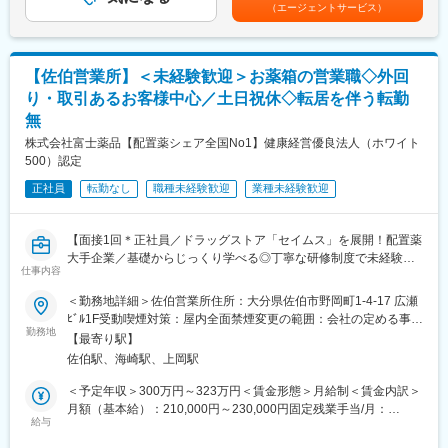
給：年1回（4月）＜モデル給与＞※入社3年目平均基本給＋各種手
・日本においても業界トップシェアを誇り、常時100以上のPJが
たり20～30分程度）
（エージェントサービス）
当＋業績連動給→総支給月額344,141円※業績連動給：月の予算達
稼働しています
成や売り上げに対して支払われます。賃金はあくまでも目安の金
・配置薬や健康食品の期限管理
額であり、選考を通じて上下する可能性があります。月給(月額)は
・使った分の配置薬を補充
固定手当を含めた表記です。
変更の範囲：会社の定める業務
【佐伯営業所】＜未経験歓迎＞お薬箱の営業職◇外回
・使用したお薬代金の集金
・健康相談、新商品・サービスのご提案 など
り・取引あるお客様中心／土日祝休◇転居を伴う転勤
無
※一部、新たに配置薬を置いていただくお客様への訪問がありま
株式会社富士薬品【配置薬シェア全国No1】健康経営優良法人（ホワイト
す。
500）認定
└配置薬は無料でおけるので、お客様も抵抗なく置いてくれる製
品です。
正社員
転勤なし
職種未経験歓迎
業種未経験歓迎
■未経験の方も安心◎充実した研修制度：
・入社直後～2週間 ： OJT形式で、薬の種類や成分など基礎知識
【面接1回＊正社員／ドラッグストア「セイムス」を展開！配置薬
を身につけます。
大手企業／基礎からじっくり学べる◎丁寧な研修制度で未経験の
仕事内容
・入社2週間～1ヶ月 ： 先輩社員に同行し、仕事の流れを学びま
方も安心／残業20h＊直行直帰可】
す。「会話のコツ」や「商品のご案内方法」といった実践的なス
＜勤務地詳細＞佐伯営業所住所：大分県佐伯市野岡町1-4-17 広瀬
キルを習得します。
■職務内容：
ﾋﾞﾙ1F受動喫煙対策：屋内全面禁煙変更の範囲：会社の定める事業
・入社1カ月以降 ： 慣れてきたら独り立ち。既存のお客様をメイ
担当エリアのお客様（個人宅や企業）へ訪問し、配置薬（お薬
勤務地
所
【最寄り駅】
ンに訪問します。
箱）や健康食品の提案をお任せします。
佐伯駅、海崎駅、上岡駅
◎困ったら先輩社員に相談しやすい雰囲気です。
※既に、取引のあるお客様先を訪問するスタイルです。
＜予定年収＞300万円～323万円＜賃金形態＞月給制＜賃金内訳＞
＜専門資格を取得できる＞
＜仕事の流れ＞
月額（基本給）：210,000円～230,000円固定残業手当/月：
・入社後は、医薬品販売の専門知識を身につけるために、登録販
配置薬や健康食品、サプリメントの使用頻度に合わせて、1～6ヵ
給与
35,796円～39,205円（固定残業時間22時間30分/月）超過した時
売者資格を取得していただきます。（取得率90％以上）
月に1回程度のペースでお客様宅を訪問
間外労働の残業手当は追加支給＜月給＞245,796円～269,205円