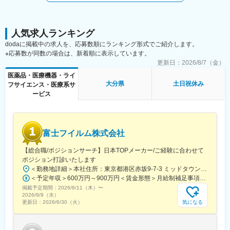
人気求人ランキング
dodaに掲載中の求人を、応募数順にランキング形式でご紹介します。
※応募数が同数の場合は、新着順に表示しています。
更新日：
2026/8/7（金）
医薬品・医療機器・ライ
大分県
土日祝休み
フサイエンス・医療系サ
ービス
富士フイルム株式会社
【総合職/ポジションサーチ】日本TOPメーカー/ご経験に合わせて
ポジション打診いたします
＜勤務地詳細＞本社住所：東京都港区赤坂9-7-3 ミッドタウン・ウェスト勤務地最寄駅：東京メトロ日比谷線／都営大江戸線／六本木駅受動喫煙対策：敷地内全面禁煙変更の範囲：会社の定める事業所（リモートワーク含む）
＜予定年収＞600万円～900万円＜賃金形態＞月給制補足事項なし＜賃金内訳＞月額（基本給）：300,000円～500,000円＜月給＞300,000円～500,000円＜昇給有無＞有＜残業手当＞有賃金はあくまでも目安の金額であり、選考を通じて上下する可能性があります。月給(月額)は固定手当を含めた表記です。
掲載予定期間：
2026/6/11（木）
〜
2026/9/9（水）
気になる
更新日：
2026/6/30（火）