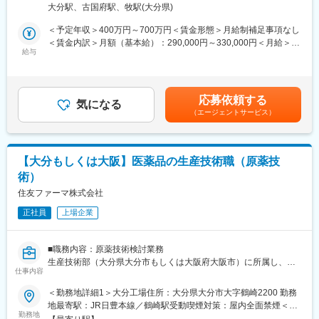
受動喫煙対策：屋内全面禁煙変更の範囲：会社の定める事業所
大分駅、古国府駅、牧駅(大分県)
＜具体的に＞
【同社で働くメリット】
患者さんが治験に参加する手続きを助けたり、治験中のデータを
■安心の働きやすさ：
＜予定年収＞400万円～700万円＜賃金形態＞月給制補足事項なし
収集・管理をします。
フレックスタイム制も取り入れ、柔軟に働き方をアレンジ可能。
＜賃金内訳＞月額（基本給）：290,000円～330,000円＜月給＞
また、患者さんや医師とのコミュニケーションを取り、試験がス
給与
残業時間も月10時間程度、産休育休の取得実績も多数あり、育児
290,000円～330,000円＜昇給有無＞有＜残業手当＞有＜給与補足
ムーズに進むように調整。
手当もございます。
＞※能力・経験に応じて決定致します。■賞与：年2回（夏7月・冬
治験が成功するためにはCRCの役割が非常に重要で、医療の進歩
12月）賃金はあくまでも目安の金額であり、選考を通じて上下す
に貢献できるやりがいのある仕事です。
■充実の研修制度：
る可能性があります。月給(月額)は固定手当を含めた表記です。
応募依頼する
※担当する医療機関に常駐しての業務となります。
気になる
導入研修が80時間あり、手厚いフォロー体制があります。
（エージェントサービス）
CRC社内認定制度を採用し、継続研修を充実させることで常に新
■治験コーディネーターで得られるスキル：
しい知識を身につけ、スキルアップできる環境を用意していま
（1）コミュニケーション力：
す。
患者さんに治験の内容をわかりやすく説明したり、医師や看護師
【大分もしくは大阪】医薬品の生産技術職（原薬技
と連携することで伝える力が身に付きます。
■キャリアステップ：
術）
（2）スケジュール管理力：
CRCとして幅広い経験を積むことや、スペシャリストとして特定
治験には決まった検査や診察の予定があるため、患者さんが無理
住友ファーマ株式会社
の疾患領域の専門的な経験を積んでいくことも可能です。
なく通えるように予定を調整する力が身につきます。
また、グループの垣根を超えCRCからSMAやCRAへのキャリアチ
正社員
上場企業
（3）医療の知識：
ェンジ、事業の枠をこえ新たなキャリアにチャレンジされている
薬の種類や副作用、検査の内容など、医療に関する知識が自然と
方もいらっしゃいます。
増えていきます。薬剤師や看護師と話す機会も多いため学ぶこと
■職務内容：原薬技術検討業務
も多いです。
変更の範囲：会社の定める業務
生産技術部（大分県大分市もしくは大阪府大阪市）に所属し、商
（4）パソコンや書類の整理力：
仕事内容
用生産している医薬品の原薬製造やプロセス開発（主に低分子）
検査の結果を記録したり、書類をまとめたりする仕事もありま
に関する技術検討業務を担当していただきます。
＜勤務地詳細1＞大分工場住所：大分県大分市大字鶴崎2200 勤務
す。パソコンの使い方や、正確に記録する力が身につきます。
地最寄駅：JR日豊本線／鶴崎駅受動喫煙対策：屋内全面禁煙＜勤
（5）チームで働く力：
生産技術職は医薬品の技術的側面から、商用生産の安全操業、安
勤務地
務地詳細2＞総合研究所住所：大阪府吹田市江の木町33-94 勤務地