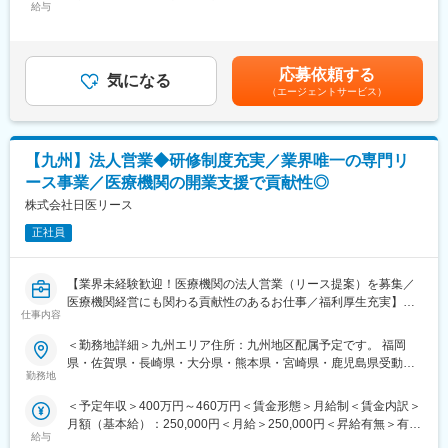
給与
当/月：50,000円～80,000円（固定残業時間20時間0分/月）超過し
ており、困ったときは先輩や上司に対して気さくに相談できる環
■求人概要：
た時間外労働の残業手当は追加支給＜月給＞320,000円～580,000
境があります。
ボストン・サイエンティフィックのIC事業部（Interventional
円（一律手当を含む）＜昇給有無＞有＜残業手当＞有＜給与補足
チーム全体でより良い営業活動をしていこうという雰囲気のある
Cardiology）にて、冠動脈疾患の治療に使用される医療機器の提
＞※上記は、セールスインセンティブのターゲット金額を含めた理
組織です。
応募依頼する
案営業をお任せします。
気になる
論年収となります。セールスインセンティブは個人業績により算
（エージェントサービス）
単なる製品販売ではなく、医師や医療従事者と連携しながら治療
定されます。※具体的な年収金額については能力・経験等を考慮し
【業績達成のインセンティブについて】
方針の実現をサポートするコンサルティング型の営業スタイルで
て決定・提示いたします。賃金はあくまでも目安の金額であり、
■支給率：営業社員全体の87％に及びます。
す。
選考を通じて上下する可能性があります。月給(月額)は固定手当を
■営業インセンティブ：目標予算100%達成時に年収の約16％(約
狭心症や心筋梗塞などの冠動脈疾患に対し、ステントやバルーン
含めた表記です。
640,000円～960,000円)を支給、達成率100%以上はさらに増額
【九州】法人営業◆研修制度充実／業界唯一の専門リ
カテーテル、血管内イメージングシステムなどの先進的な医療機
(上限なし)、但し達成率95%以上で支給。
ース事業／医療機関の開業支援で貢献性◎
器を用いた低侵襲治療の普及を通じて、患者さんの生命予後や
QOL向上、そして医療現場への価値提供に貢献いただきます。
株式会社日医リース
【業務のやりがい】
医療のプロである医師と折衝するため、高いレベルの知識や営業
正社員
■業務内容：
力が求められますが、顧客ニーズに応えられたとき、直接感謝の
医師や医療従事者に対して、当社製品の提案営業を行っていただ
言葉をかけられたときには大きなやりがいと社会貢献性の高さを
きます。
肌で感じることができます。
【業界未経験歓迎！医療機関の法人営業（リース提案）を募集／
・担当製品の提案、技術サポート（手術の立会いあり）
医療機関経営にも関わる貢献性のあるお仕事／福利厚生充実】
・最新の医療関連情報の提供、サポート（勉強・セミナーの主催
仕事内容
変更の範囲：会社の定める業務
など）
【はじめに】
＜勤務地詳細＞九州エリア住所：九州地区配属予定です。 福岡
・販売代理店へのサポート（製品情報の提供、勉強会の主催な
今回は部署の増員を目的に、法人営業担当を募集します。医療機
県・佐賀県・長崎県・大分県・熊本県・宮崎県・鹿児島県受動喫
ど）
関や開業をお考えの医師などに対して、リース商品の提案をメイ
勤務地
煙対策：敷地内全面禁煙
・各種学会への参加
ンでお任せします。
＜予定年収＞400万円～460万円＜賃金形態＞月給制＜賃金内訳＞
■ポジション魅力：
月額（基本給）：250,000円＜月給＞250,000円＜昇給有無＞有＜
【業務内容】
・価格競争ではなく、エビデンスや治療価値に基づいた提案を行
給与
残業手当＞有＜給与補足＞※スキル・経験に応じて検討いたしま
病院やクリニック、介護施設などを対象に、医療機器をはじめと