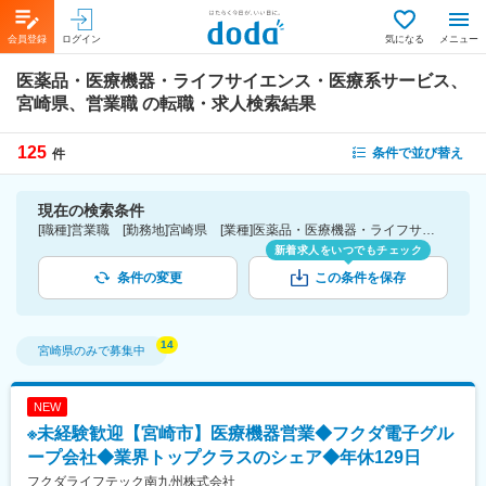
会員登録
ログイン
気になる
メニュー
医薬品・医療機器・ライフサイエンス・医療系サービス、
宮崎県、営業職
の転職・求人検索結果
125
条件で並び替え
件
現在の検索条件
[職種]営業職 [勤務地]宮崎県 [業種]医薬品・医療機器・ライフサイエンス・医療系サービス
新着求人をいつでもチェック
条件の変更
この条件を保存
宮崎県
のみで募集中
NEW
※未経験歓迎【宮崎市】医療機器営業◆フクダ電子グル
ープ会社◆業界トップクラスのシェア◆年休129日
フクダライフテック南九州株式会社