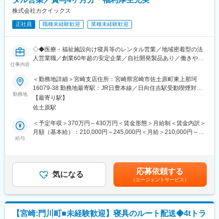
専門知識を持ち寄り、チームで課題解決を行うため、業界未経験
■当社の特徴：
株式会社カクイックス
の方でも安心して知識を習得しながら成長できる環境です。
「お客様の困りごと」を察して、その時代が求める独自の商品・
正社員
職種未経験歓迎
業種未経験歓迎
システムの開発を行い、創業60年以上を迎えることができまし
変更の範囲：会社の定める業務
た。その役立ちの事業の一環である「入院セット」は、突然の入
院や長期の入院にもすぐに対応できるよう、入院生活に必要な衣
◇◆医療・福祉施設向け寝具等のレンタル営業／地域密着型の法
類一式のレンタル事業として飛躍的に売上が伸びております。今
人営業職／創業60年超の安定企業／自社開発製品あり／働きやす
後は医療・福祉分野だけでなく、新たな分野への役立ち事業に挑
仕事内容
い環境◇◆
戦していきたいと考えています。
＜勤務地詳細＞宮崎支店住所：宮崎県宮崎市佐土原町東上那珂
■業務概要
16079-38 勤務地最寄駅：JR日豊本線／日向住吉駅受動喫煙対
変更の範囲：会社の定める業務
当社の宮崎営業所にて、主に医療機関や福祉施設向けに寝具や病
勤務地
策：敷地内喫煙可能場所あり変更の範囲：会社の定める事業所
【最寄り駅】
衣、ユニフォーム等のレンタルサービスを提案・提供する法人営
佐土原駅
業を担当いただきます。既存顧客への定期訪問が中心で、サービ
ス導入後のアフターフォローや新たなニーズのヒアリング、追加
＜予定年収＞370万円～430万円＜賃金形態＞月給制＜賃金内訳＞
提案も行います。
月額（基本給）：210,000円～245,000円＜月給＞210,000円～
■業務詳細
給与
245,000円＜昇給有無＞有＜残業手当＞有賃金はあくまでも目安
・病院、福祉施設への定期的な訪問による状況把握と関係構築
の金額であり、選考を通じて上下する可能性があります。月給(月
・寝具、病衣、ユニフォーム等のレンタル提案、導入サポート
額)は固定手当を含めた表記です。
・サービス導入後のフォロー、利用状況のヒアリング、追加提案
応募依頼する
・新規顧客の開拓や各種問い合わせ対応
気になる
（エージェントサービス）
・見積作成や契約手続き、納品調整
・業務日報や報告書作成、社内関係部門との連携
・その他、営業に付随する業務全般
■扱うサービス
【宮崎:門川町■未経験歓迎】寝具のルート配送◆4tトラ
医療・福祉施設向け寝具類や病衣、ユニフォーム等のレンタル及