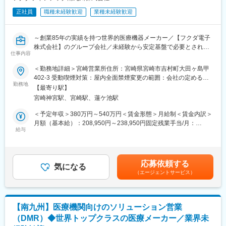
正社員
職種未経験歓迎
業種未経験歓迎
～創業85年の実績を持つ世界的医療機器メーカー／【フクダ電子
株式会社】のグループ会社／未経験から安定基盤で必要とされ続
仕事内容
ける医療分野での営業ができる！～
＜勤務地詳細＞宮崎営業所住所：宮崎県宮崎市吉村町大田ヶ島甲
■業務内容
402-3 受動喫煙対策：屋内全面禁煙変更の範囲：会社の定める事
大学病院／クリニックの医療従事者に向けた在宅医療機器レンタ
勤務地
業所
【最寄り駅】
ル提案をお任せします！
宮崎神宮駅、宮崎駅、蓮ケ池駅
既存顧客がメインで、既存8（大学・クリニック）：新規2（開業
医・クリニック中心）の割合。
＜予定年収＞380万円～540万円＜賃金形態＞月給制＜賃金内訳＞
関係構築型の営業で事務局長、医師、看護師長が相手となりま
月額（基本給）：208,950円～238,950円固定残業手当/月：
す。
給与
35,440円～42,980円（固定残業時間20時間0分/月）超過した時間
在宅療養中の患者様に対しては機器や酸素ボンベのお届け、使用
外労働の残業手当は追加支給＜月給＞244,390円～281,930円（一
方法の説明やアフターフォローを行います。
律手当を含む）＜昇給有無＞有＜残業手当＞有＜給与補足＞※月
給・予定年収は大卒者を想定※経験・年齢、能力等を考慮の上、当
応募依頼する
■商材について
気になる
社規定により決定致します。■賞与：年2回（7月・12月）※過去実
（エージェントサービス）
「酸素を送る機械」「睡眠時に呼吸をサポートする機械」「在宅
績5.6ヶ月分賃金はあくまでも目安の金額であり、選考を通じて上
用の人工呼吸器」等、在宅医療で使われる機器です。全部で約20
下する可能性があります。月給(月額)は固定手当を含めた表記で
種類ほどの製品を扱います。
す。
※ほとんどがレンタルでのご提案です。担当する医療機関は30～
【南九州】医療機関向けのソリューション営業
50件ほど。
（DMR）◆世界トップクラスの医療メーカー／業界未
1日10～15件を目安に病院やクリニックを訪問していくイメージ