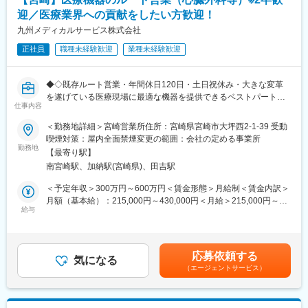
※決まった取引先を回る完全ルート配送のため、毎回新規訪問を行
迎／医療業界への貢献をしたい方歓迎！
う仕事ではなく、顔なじみの施設とのやり取りが中心です。
▼扱うサービス
九州メディカルサービス株式会社
病院・福祉施設向けの寝具類レンタル、クリーニング、独自開発
正社員
職種未経験歓迎
業種未経験歓迎
のマットレスなどを提供しています。
■将来的にお任せたしたいこと：
◆◇既存ルート営業・年間休日120日・土日祝休み・大きな変革
リーダーとして配送チームのとりまとめや新人育成なども期待し
を遂げている医療現場に最適な機器を提供できるベストパートナ
ています。
仕事内容
ーとして活躍◆◇
＜勤務地詳細＞宮崎営業所住所：宮崎県宮崎市大坪西2-1-39 受動
■魅力：
■採用背景：
喫煙対策：屋内全面禁煙変更の範囲：会社の定める事業所
・医療・福祉施設の安定運営を支える社会貢献性の高い仕事で
最先端の心疾患医療機器販売や各種医療機器販売を手掛ける当社
勤務地
す。
【最寄り駅】
にて、組織拡大に伴い第二新卒の採用を開始しました。業界経験
・決められたルート配送のため、関係構築を通じて「頼られる存
南宮崎駅、加納駅(宮崎県)、田吉駅
は不問です。
在」として働けます。
入社後は、医療知識の勉強等学んでいただくことは沢山あります
＜予定年収＞300万円～600万円＜賃金形態＞月給制＜賃金内訳＞
・勤務は6:30～15:30で、月平均残業19時間です。朝型の生活リ
が、「医療業界で活躍したい」「営業としての折衝力を身に着け
月額（基本給）：215,000円～430,000円＜月給＞215,000円～
ズムで、仕事後の時間を家族や趣味に充てやすい点も魅力です。
たい」という方を歓迎しています。
給与
430,000円＜昇給有無＞有＜残業手当＞有＜給与補足＞■賞与：年
2回（計2～4カ月分／平均2.5カ月）賃金はあくまでも目安の金額
■組織構成
■具体的には：
であり、選考を通じて上下する可能性があります。月給(月額)は固
営業所は6名体制で構成されており、経験豊富な先輩スタッフによ
担当エリアの大学病院、総合病院等（社用車を貸与いたしま
定手当を含めた表記です。
るOJTや日々のサポートが充実しています。
応募依頼する
す。）に対して、製品提案・利用用途のフォロー等の営業活動を
気になる
（エージェントサービス）
行います。
■当社について：
◇営業スタイル…個人、またはメーカーの営業担当とともにルー
1963年創業、リネンサプライ・アメニティ・テレビレンタル・デ
ト営業を実施
イサービスなど、医療・福祉分野で幅広く事業を展開していま
◇休日出勤…緊急手術時の器材運搬などにより、休日出勤が月2～