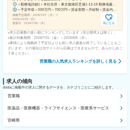
＜勤務地詳細1＞本社住所：東京都港区芝浦1-13-16 勤務地最寄駅：JR、都営三田、都営浅草線／田町、三田駅受動喫煙対策：屋内全面禁煙＜勤務地詳細2＞中部支店住所：名古屋市東区徳川1-15-30 勤務地最寄駅：名古屋市営地下鉄桜通線／高岳駅受動喫煙対策：屋内喫煙可能場所あり＜勤務地詳細3＞関西支店住所：尼崎市上坂部1-1-1 勤務地最寄駅：JR線／塚口駅受動喫煙対策：屋内全面禁煙変更の範囲：会社の定める事業所（リモートワーク含む）
＜予定年収＞500万円～700万円＜賃金形態＞月給制＜賃金内訳＞月額（基本給）：240,000円～320,000円＜月給＞240,000円～320,000円＜昇給有無＞有＜残業手当＞有＜給与補足＞■昇給：年1回（4月）■賞与：年2回（6月、12月）賃金はあくまでも目安の金額であり、選考を通じて上下する可能性があります。月給(月額)は固定手当を含めた表記です。
掲載予定期間：
2026/7/27（月）
〜
2026/10/25（日）
気になる
更新日：
2026/7/30（木）
※求人応募数の多い順にランキングしています（非公開求人は除く）。
※集計対象期間：2026/7/31（金）～2026/8/6（木）
※事情により掲載終了予定日よりも前に求人募集が終了していることもご
ざいます。その場合は当サイトから応募はできませんので、あらかじめご
了承ください。
営業職
の人気求人ランキングを詳しく見る
求人の傾向
dodaに掲載中の求人に関するデータを、カテゴリごとにご紹介します。
営業職
医薬品・医療機器・ライフサイエンス・医療系サービス
宮崎県