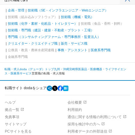
ほかの職種で探す
企画・管理
技術職（SE・インフラエンジニア・Webエンジニア）
技術職（組み込みソフトウェア）
技術職（機械・電気）
技術職（化学・素材・化粧品・トイレタリー）
技術職（食品・香料・飼料）
技術職・専門職（建設・建築・不動産・プラント・工場）
専門職（コンサルティングファーム・専門事務所・監査法人）
クリエイター・クリエイティブ職
販売・サービス職
公務員・教員・農林水産関連職
事務・アシスタント
医療系専門職
金融系専門職
転職・求人doda（デューダ）トップ
九州・沖縄
宮崎県
医薬品・医療機器・ライフサイエン
ス・医療系サービス
営業職の転職・求人情報
転職サイト dodaをシェア
ヘルプ
会社概要
拠点一覧
利用規約
免責事項
通信に関する情報の利用について
サイトマップ
採用を検討中の方へ
PCサイトを見る
利用者データの外部送信