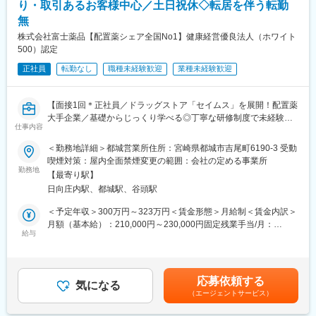
（１）充実の待遇：同業他社の中でも平均給与の高さや非課税の
■入社後の流れ：
り・取引あるお客様中心／土日祝休◇転居を伴う転勤
日当の支給の他、退職金や団体保険制度、単身赴任手当や月1回の
東京での2～3週間（予定）の研修を終えた後、現場でのOJT研修
無
帰省交通費の支給など福利厚生が充実しており、長期就業される
となります。これまでMRの方に多くご入社頂いており、ミドル・
株式会社富士薬品【配置薬シェア全国No1】健康経営優良法人（ホワイト
社員が多いのも特徴です。
シニア問わずご活躍いただいています。
500）認定
（２）豊富なキャリアップの機会があります： MRとして専門性
を磨き、管理職を目指していただく方も多くございますし、社内
変更の範囲：会社の定める業務
正社員
転勤なし
職種未経験歓迎
業種未経験歓迎
公募制度も充実しておりますので、IQVIAが展開している他の事業
部への異動も可能です。
※病院の経営コンサル、医薬品メーカーのマーケティング支援、人
【面接1回＊正社員／ドラッグストア「セイムス」を展開！配置薬
事担当者などの管理部門など
大手企業／基礎からじっくり学べる◎丁寧な研修制度で未経験の
仕事内容
（３）手厚い研修体制でスキルアップができます：製品研修、ス
方も安心／残業20h＊直行直帰可】
キル研修、学術研修と、国内最大手だからこそ仕事に必要な知識
＜勤務地詳細＞都城営業所住所：宮崎県都城市吉尾町6190-3 受動
やスキルをしっかりと身に付けられる研修制度があります。MRと
■職務内容：
喫煙対策：屋内全面禁煙変更の範囲：会社の定める事業所
してのスキルのみならず、データ分析、マーケティングなど多角
担当エリアのお客様（個人宅や企業）へ訪問し、配置薬（お薬
勤務地
【最寄り駅】
的にヘルスケアのプロフェッショナル人材を育成する研修制度を
箱）や健康食品の提案をお任せします。
日向庄内駅、都城駅、谷頭駅
整備しています。
※既に、取引のあるお客様先を訪問するスタイルです。
＜予定年収＞300万円～323万円＜賃金形態＞月給制＜賃金内訳＞
【IQVIAサービシーズジャパンについて】
＜仕事の流れ＞
月額（基本給）：210,000円～230,000円固定残業手当/月：
・世界100以上の国と地域／8万人の社員が、医薬品の臨床開発～
配置薬や健康食品、サプリメントの使用頻度に合わせて、1～6ヵ
給与
35,796円～39,205円（固定残業時間22時間30分/月）超過した時
プロモーションに携わり、市場を流通するほぼすべての医薬品に
月に1回程度のペースでお客様宅を訪問
間外労働の残業手当は追加支給＜月給＞245,796円～269,205円
関与しています
※社用車（軽自動車）に乗って、1日あたり16～18軒程のお客様宅
（一律手当を含む）＜昇給有無＞有＜残業手当＞有＜給与補足＞※
・日本においても業界トップシェアを誇り、常時100以上のPJが
へ訪問をします。
年収は当社規定に基づき、年齢や経験に応じて決定します。・昇
応募依頼する
稼働しています
気になる
給：年1回（4月）＜モデル給与＞※入社3年目平均基本給＋各種手
（エージェントサービス）
・配置薬や健康食品の期限管理
当＋業績連動給→総支給月額344,141円※業績連動給：月の予算達
・使った分の配置薬を補充
成や売り上げに対して支払われます賃金はあくまでも目安の金額