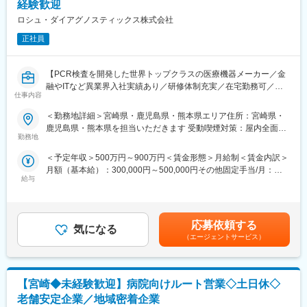
経験歓迎
です。
ロシュ・ダイアグノスティックス株式会社
■契約締結からフォローまでの流れ
正社員
病院契約受注→見積・契約書作成→指示書→患者宅へ→機械の設
置・説明→定期点検（フォロー）→消耗品交換
【PCR検査を開発した世界トップクラスの医療機器メーカー／金
【担当エリア】
融やITなど異業界入社実績あり／研修体制充実／在宅勤務可／年
宮崎市エリア周辺
仕事内容
間休日125日】
■業務の魅力
＜勤務地詳細＞宮崎県・鹿児島県・熊本県エリア住所：宮崎県・
★世界トップクラスの診断薬・検査機器メーカーとして、医療の
業界トップクラスの知名度があり、病院やクリニックからの信頼
鹿児島県・熊本県を担当いただきます 受動喫煙対策：屋内全面禁
早期発見・診断・治療方針決定を支えるソリューションを提供し
勤務地
も厚いため、提案がしやすい環境です。
煙変更の範囲：会社の定める事業所（リモートワーク含む）
ています！
患者さまの生活を守る必要とされる商材”だからこそやりがいを実
＜予定年収＞500万円～900万円＜賃金形態＞月給制＜賃金内訳＞
★金融・IT・メーカーなど異業界出身者も活躍中！
感しながら成長できます。
月額（基本給）：300,000円～500,000円その他固定手当/月：
★3～6ヶ月の研修制度や継続的な教育プログラムが充実してお
給与
22,000円固定残業手当/月：70,000円～100,000円（固定残業時間
り、業界未経験からでも専門性を身につけて成長できます！
■入社後の流れ
20時間0分/月）超過した時間外労働の残業手当は追加支給＜月給
座学にて会社の製品・サービスについて学んでいただき、OJTに
＞392,000円～622,000円（一律手当を含む）＜昇給有無＞有＜残
■求人概要：
て製品の説明方法やお客様への提案の仕方、仕事の進め方なども
業手当＞有＜給与補足＞※ご経験・スキルに応じ決定いたします。
ロシュ・ダイアグノスティックスは、世界トップクラスのシェア
応募依頼する
丁寧に教えていきます。医療の基礎知識や医療現場の方とのコミ
気になる
■賞与：年2回（3月、9月）■昇給：年1回（4月）賃金はあくまで
を誇る診断薬・検査機器メーカーです。PCR検査をはじめとした
（エージェントサービス）
ュニケーションの取り方など未経験の方でも安心して成長できる
も目安の金額であり、選考を通じて上下する可能性があります。
遺伝子検査、免疫・生化学検査、病理検査など幅広い領域で医療
よう一つひとつフォローしていきます。
月給(月額)は固定手当を含めた表記です。
現場を支えています。単なる製品販売ではなく、診断薬・検査機
器・ITソリューションを組み合わせた包括的な提案ができること
■組織構成
【宮崎◆未経験歓迎】病院向けルート営業◇土日休◇
が当社の大きな強みです。本ポジションでは病院や検査センター
営業5名（20～40代）の方々が活躍しています！
に対し、検査品質向上や業務効率化に向けたソリューション営業
老舗安定企業／地域密着企業