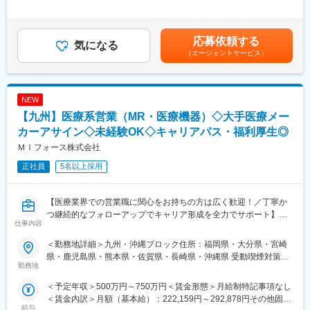
幅広いアサイン先の中から面談を積み重ね、あなたの希望するキ
賃金はあくまでも目安の金額であり、選考を通じて上下する可能
ャリアや働き方、勤務場所に最も適したご提案をさせていただき
性があります。月給(月額)は固定手当を含めた表記です。
ます。
変更の範囲：会社の定める業務
応募依頼する
気になる
少しでも医療業界でキャリア形成したい！というお気持ちのある
（エージェントサービス）
方はカジュアル面談からの参加でも構いませんので一度ご応募く
ださい！
NEW
■優良案件多数◎
他では見かけないような大手メーカーの案件や最先端製品の案件
【九州】医療系営業（MR・医療機器）◇大手医療メー
を保有しています。また、原則的に一時的な補充要員としてでは
カーアサイン◇未経験OK◇キャリアパス・福利厚生◎
なく将来的なメーカーへの転籍（メーカー雇用への切り替え）も
ＭＩフォース株式会社
視野に入れた内容でPJを受諾しています。これを可能にしている
背景としては、他社CSOに比べて、比較的少数規模を保って運営
正社員
5名以上採用
を行っているからこそプロジェクトマネージャーの目が行き届く
環境を整えることができ、顧客からの信頼が厚いためです。
【医療業界での営業職に関心をお持ちの方は広く歓迎！／丁寧か
■入社後も強力なバックアップを受けられます！
つ継続的なフォローアップでキャリア形成を全力でサポート】
仕事内容
CSOは本部のバックアップ体制が何より重要です。1人のプロジ
ェクトマネージャーが管理する営業は約20名程度であり、相談事
■業務内容：
＜勤務地詳細＞九州・沖縄ブロック住所：福岡県・大分県・宮崎
があればいつでも連絡できる距離感です。1～2カ月に一度の面談
医療系総合職として製薬メーカーや医療機器メーカー等業務を委
県・鹿児島県・熊本県・佐賀県・長崎県・沖縄県 受動喫煙対策：
も実施しており、日々の業務だけでなく中長期的な視点での相談
託する「CSO」に所属し、プロジェクトごとに複数のメーカーで
勤務地
屋内全面禁煙変更の範囲：会社の定める事業所（リモートワーク
も可能です。また、クライアント・社内評価に基いた明確な評価
勤務いただきます。今回は大手医療機器メーカー様へのプロジェ
含む）
＜予定年収＞500万円～750万円＜賃金形態＞月給制特記事項なし
制度により、キャリアや年収アップに向けた目標を定めやすい環
クトへアサイン予定です。グローバルトップメーカーなど様々な
＜賃金内訳＞月額（基本給）：222,159円～292,878円その他固定
境です。
PJTに携わる事が出来ます。
給与