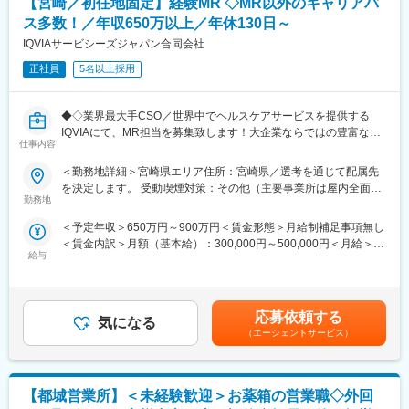
【宮崎／初任地固定】経験MR ◇MR以外のキャリアパ
・治療開始時における機器の手配、医療機関や社内各部署との調
多く、前職は飲食系、求人営業など異業種からの転職者が活躍中
整
ス多数！／年収650万以上／年休130日～
です。
IQVIAサービシーズジャパン合同会社
＜営業スタイル＞
変更の範囲：会社の定める業務
主に大学病院や基幹病院の医師や医療従事者に対して、実際の症
正社員
5名以上採用
例と治療方針を確認しながら製品の情報提供と患者状態に合わせ
た提案活動を行います。また製品の処方時には施設との契約締結
◆◇業界最大手CSO／世界中でヘルスケアサービスを提供する
を行います。
IQVIAにて、MR担当を募集致します！大企業ならではの豊富なキ
※宿泊を伴う国内出張あり。日本全国の大学病院・基幹病院および
仕事内容
ャリアパスがございます◆◇
学会等への出張があります。
＜勤務地詳細＞宮崎県エリア住所：宮崎県／選考を通じて配属先
【具体的な業務詳細】
■担当製品：
を決定します。 受動喫煙対策：その他（主要事業所は屋内全面禁
国内トップクラスのプロジェクト受託実績を誇る当社の一員とし
担当製品である「オプチューン（Optune）」は、特定の悪性腫瘍
勤務地
煙）変更の範囲：会社の定める事業所
て、医薬品PJなどを中心にクライアントビジネス拡大に貢献して
（脳腫瘍の膠芽腫や非小細胞肺がんなどの固形癌）の細胞分裂
＜予定年収＞650万円～900万円＜賃金形態＞月給制補足事項無し
いただきます。
を、体に発生させた特殊な電場で阻害する在宅用の医療機器で
＜賃金内訳＞月額（基本給）：300,000円～500,000円＜月給＞
・担当エリアの訪問医療施設のターゲティング、担当医療施設へ
す。セラミック製の電極パッド（アレイ）を身体に貼り、持ち運
給与
300,000円～500,000円＜昇給有無＞有＜残業手当＞無＜給与補足
の訪問計画作成、担当医療施設への訪問、医療従事者とのリレー
び可能な本体から交流電場を送り続けることで腫瘍の増殖を抑え
＞【残業手当について】管理監督者の承認の上、研究会、顧客と
ション構築
ます。
の会議等が発生する場合、別途残業手当支給する。【補足】プロ
・卸への訪問、同行、卸 MSとのリレーション構築
同製品による治療は投薬治療や放射線治療と異なり、全身性の副
ジェクト稼働手当(35,000円)、外勤日当（1日1,500円／外勤3.5時
・医療従事者向けの説明会の企画・実施、医師同士のコミュニケ
作用が少ないことが特徴で、5年生存率10%と言われる膠芽腫に対
応募依頼する
気になる
間以上）■変動賞与制（6月・12月・3月）※平均実績6ヶ月分■イン
ーション推進のための研究会・勉強会の立ち上げ、講演会の企
して一定の有用性が実証されています。
（エージェントサービス）
センティブ：3月（対象者）賃金はあくまでも目安の金額であり、
画・運営 等
※2017年に保険収載が開始され、現在は膠芽腫（脳腫瘍）／切除
選考を通じて上下する可能性があります。月給(月額)は固定手当を
※勤務地については、選考内で希望を伺ったうえで決定します。
不能な進行・再発の非小細胞肺癌（NSCLC）に対して適応があり
含めた表記です。
ます。
【都城営業所】＜未経験歓迎＞お薬箱の営業職◇外回
＼IQVIAでMRとして働く魅力／