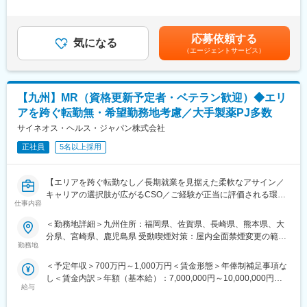
うコンサルティング型営業
す。■借り上げ社宅制度有り（条件に合致された方は一部の家賃負
するリース提案営業をご担当いただきます。
・狭心症・心筋梗塞など生命に直結する疾患領域に携わり、医師
担で借り上げ社宅を利用）※会社負担金額は上記年収には含まれて
■既存・ルート営業（5～6割）：
の治療戦略を支援できる
いません■昇給：有賃金はあくまでも目安の金額であり、選考を通
既存顧客へのリース商品の提案や追加取引を獲得し、継続的にサ
応募依頼する
・循環器領域の高度な専門性を磨きながら、市場価値の高いキャ
気になる
じて上下する可能性があります。月給(月額)は固定手当を含めた表
ポートいただきます。
（エージェントサービス）
リアを形成できる
記です。
■新規営業（4～5割）：
■キャリアパス：
《新規開業支援》
社員の自律的キャリア開発を推進するため、「社内公募制度」を
【九州】MR（資格更新予定者・ベテラン歓迎）◆エリ
開業を予定している医師に対し、医療機器メーカーやコンサルタ
積極的に推進しています。また「社内インターンシップ」を導入
ントと協力して、開業の支援をします。集患シュミレーションで
アを跨ぐ転勤無・希望勤務地考慮／大手製薬PJ多数
しており、今の仕事を続けたまま興味のある仕事を６ヵ月間体験
ある診療圏の分析、収益予測のノウハウがあり、付加価値の高い
サイネオス・ヘルス・ジャパン株式会社
できる制度あるため、マネージャーだけでなくマーケティングや
提案型の営業を目指します。
管理部門など幅広いポジションにチャレンジできる環境がありま
正社員
5名以上採用
す。
《既設新規先》
すでに開業している医療機関等との取引を開拓します。リースや
変更の範囲：会社の定める業務
【エリアを跨ぐ転勤なし／長期就業を見据えた柔軟なアサイン／
分割払いでの取引を提案し、医療機器の円滑な導入や、省エネ設
キャリアの選択肢が広がるCSO／ご経験が正当に評価される環
備の導入など施設運営の効率化をサポートする等、幅広い提案に
仕事内容
境】
より取引の獲得を目指します。
＜勤務地詳細＞九州住所：福岡県、佐賀県、長崎県、熊本県、大
【はじめに】
【当社のリースについて】
分県、宮崎県、鹿児島県 受動喫煙対策：屋内全面禁煙変更の範
今回はMRを募集します。MR資格更新予定の方・ベテランの方も
医療機器を中心に必需品を4～5年の期間でリース契約（貸出）を
勤務地
囲：会社の定める事業所（リモートワーク含む）
歓迎です。勤務地はご本人様の希望を鑑み決定いたします。20代
行います。
＜予定年収＞700万円～1,000万円＜賃金形態＞年俸制補足事項な
～50代まで幅広く活躍しており、長期就業も叶う環境です。
取引先の医療機器メーカーや金融機関と連携し、医療機関向けの
し＜賃金内訳＞年額（基本給）：7,000,000円～10,000,000円＜
リースサービスを提供しています。扱うリース商品は、医療機器
給与
月額＞583,333円～833,333円（12分割）＜昇給有無＞有＜残業手
【業務内容】
（MRIや手術用機器など）メインとするほか、開業の際の資金や
当＞無＜給与補足＞同社は年俸制になります。別途以下のような
大手製薬会社などを中心としたクライアントのプロジェクトへの