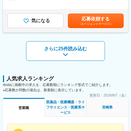
手当/月：68,750円～95,000円固定残業手当/月：84,091円～
112,122円（固定残業時間30時間0分/月）超過した時間外労働の
■基本的に稼働率は100%！
■医療機器営業・MR：
残業手当は追加支給＜月給＞375,000円～500,000円（一律手当を
常時、待機期間が発生することが無いよう隙間なくアサインをし
ご本人の希望やお人柄を見て活躍できる場を提供いたします。
含む）＜昇給有無＞有＜残業手当＞有＜給与補足＞業績に応じて
ています。これも比較的少数規模に抑えて運営を行っているから
◎医療機器営業
応募依頼する
気になる
インセンティブあり賃金はあくまでも目安の金額であり、選考を
こそ実現ができていることであり、強みの部分です。
医師や医療機器を扱う医療従事者に医療機器の情報提供や販売を
（エージェントサービス）
通じて上下する可能性があります。月給(月額)は固定手当を含めた
行います。販売だけでなく、実際使用する際のトレーニングサポ
表記です。
■数字で見るEPファーマライン（2025年10月時点）：
ートやアフターフォローまで手掛けることが特徴で、医療の現場
・従業員数1400名以上／入社3年以内の離職率6%
を実感できる活動ができます。
・男女比4:6
◎MR（医薬情報担当者）
・有給取得率70%
さらに25件読み込む
医師や薬剤師、看護師など医療従事者に医薬品の効果や副作用な
・産休産後休暇取得率100%／育休復帰率95%
どの情報提供や情報収集を行います。患者さんのQOL改善に向
・医療系有資格者：1040名在籍
け、日々最新情報を学習し医療の一旦を担う専門性の高い活動が
・従業員平均年齢：従業員平均年齢37.1歳
できます。
変更の範囲：会社の定める業務
■入社後の流れ：
人気求人ランキング
入社後は導入研修を受講。アサイン先企業の研修などフォロー体
dodaに掲載中の求人を、応募数順にランキング形式でご紹介します。
制は万全で、医療機器営業に必要な製品知識や業界の知識は入社
※応募数が同数の場合は、新着順に表示しています。
後に習得することができます。
更新日：
2026/8/7（金）
■ＭＩフォースの魅力：
医薬品・医療機器・ライ
◎PMによる安心のフォロー体制
フサイエンス・医療系サ
宮崎県
営業職
社員の活動を、経験と知識を豊富に持つプロジェクトマネージャ
ービス
ーがきめ細やかにフォローしますので、いつでも自信を持って営
業活動が行えます。
◎多彩なキャリアパス