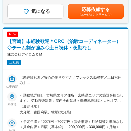
（一律手当を含む）＜昇給有無＞有＜残業手当＞有＜給与補足＞※
手当もアップします。つまり、やりがいや努力がきちんと報われ
たり20～30分程度）
年収は当社規定に基づき、年齢や経験に応じて決定します。・昇
る報酬制度になっています。
応募依頼する
気になる
給：年1回（4月）＜モデル給与＞※入社3年目平均基本給＋各種手
（エージェントサービス）
・配置薬や健康食品の期限管理
当＋業績連動給→総支給月額344,141円※業績連動給：月の予算達
【サポート体制】
・使った分の配置薬を補充
成や売り上げに対して支払われます。賃金はあくまでも目安の金
配属後は担当マネージャーが丁寧に支援します。日々の仕事の悩
・使用したお薬代金の集金
額であり、選考を通じて上下する可能性があります。月給(月額)は
みや、キャリア形成の相談等、伴走者として活躍をサポートしま
・健康相談、新商品・サービスのご提案 など
固定手当を含めた表記です。
NEW
す。また知識・スキルレベルを上げるために様々な研修をご用意
しています。
【宮崎】未経験歓迎＊CRC（治験コーディネーター）
※一部、新たに配置薬を置いていただくお客様への訪問がありま
す。
◇チーム制が強み◇土日祝休・夜勤なし
変更の範囲：会社の定める業務
└配置薬は無料でおけるので、お客様も抵抗なく置いてくれる製
株式会社アイロムＯＭ
品です。
正社員
■未経験の方も安心！充実した研修制度：
・入社直後～2週間 ： OJT形式で、薬の種類や成分など基礎知識
【未経験歓迎／安心の働きやすさ／フレックス勤務有／土日祝休
を身につけます。
み】
・入社2週間～1カ月 ： 先輩社員に同行し、仕事の流れを学びま
仕事内容
す。「会話のコツ」や「商品のご案内方法」といった実践的なス
■業務詳細／治験コーディネーター（CRCって何？）
キルを習得します。
＜勤務地詳細1＞宮崎県エリア住所：宮崎県エリアの施設を担当し
新しい薬や治療法が安全で効果的かどうかを確かめるための臨床
・入社1カ月以降 ： 慣れてきたら独り立ち。既存のお客様をメイ
ます。 受動喫煙対策：屋内全面禁煙＜勤務地詳細2＞大分オフィ
試験（治験）をサポートする仕事です。
勤務地
ンに訪問します。
ス住所：大分県大分市府内町1-3-25 ブルーステートビル201受動
【最寄り駅】
★困ったら先輩社員に相談しやすい雰囲気です！
喫煙対策：屋内全面禁煙変更の範囲：会社の定める事業所
大分駅、古国府駅、牧駅(大分県)
＜具体的に＞
患者さんが治験に参加する手続きを助けたり、治験中のデータを
＜専門資格を取得できる＞
＜予定年収＞400万円～700万円＜賃金形態＞月給制補足事項なし
収集・管理をします。
・入社後は、医薬品販売の専門知識を身につけるために、登録販
＜賃金内訳＞月額（基本給）：290,000円～330,000円＜月給＞
また、患者さんや医師とのコミュニケーションを取り、試験がス
給与