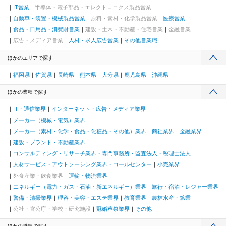
IT営業
半導体・電子部品・エレクトロニクス製品営業
自動車・装置・機械製品営業
原料・素材・化学製品営業
医療営業
食品・日用品・消費財営業
建設・土木・不動産・住宅営業
金融営業
広告・メディア営業
人材・求人広告営業
その他営業職
ほかのエリアで探す
福岡県
佐賀県
長崎県
熊本県
大分県
鹿児島県
沖縄県
ほかの業種で探す
IT・通信業界
インターネット・広告・メディア業界
メーカー（機械・電気）業界
メーカー（素材・化学・食品・化粧品・その他）業界
商社業界
金融業界
建設・プラント・不動産業界
コンサルティング・リサーチ業界・専門事務所・監査法人・税理士法人
人材サービス・アウトソーシング業界・コールセンター
小売業界
外食産業・飲食業界
運輸・物流業界
エネルギー（電力・ガス・石油・新エネルギー）業界
旅行・宿泊・レジャー業界
警備・清掃業界
理容・美容・エステ業界
教育業界
農林水産・鉱業
公社・官公庁・学校・研究施設
冠婚葬祭業界
その他