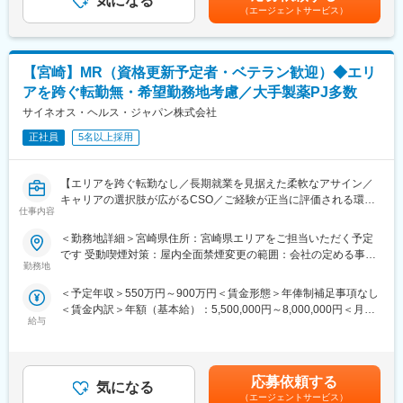
気になる
（子ども１人のみ扶養）、借家》上記年収は、入社２年目以降の
・資格取得後は、資格手当として給与にも反映されます。
（エージェントサービス）
ど。タイムリーで確実な納品や日々の誠実な対応を通じ、信頼関
想定年収となります。■昇給：年1回 (7月) ■賞与：年2回(7・12
係を育むことにより、他社に先駆けて顧客のニーズを掴み取り、
月)4.2ヶ月分■決算賞与(9月／業績連動)長期支給継続中賃金はあく
■働き方：
今後のビジネスに結びつけていくことが重要なミッションになり
までも目安の金額であり、選考を通じて上下する可能性がありま
・基本土日祝休み／年3回の大型連休あり
ます。
す。月給(月額)は固定手当を含めた表記です。
・残業20h以内
【宮崎】MR（資格更新予定者・ベテラン歓迎）◆エリ
当社は国内外の多くのメーカーとの取引があるため、取扱商品の
・スケジュールに合わせて直行直帰可
アを跨ぐ転勤無・希望勤務地考慮／大手製薬PJ多数
幅が広く、施設ごとの専門性や規模・予算に応じた提案が可能で
・転居を伴う転勤はありません
あり、どのようなご要望にも対応できる業界屈指の専門商社で
サイネオス・ヘルス・ジャパン株式会社
す。
■やりがい：
正社員
5名以上採用
直近のコロナ禍でも当社商材の需要は高まっており、継続して増
・最近、健康のことで困っていることがないかなど、親身にお話
収・増益を果たしています。
を聞くことで、お客様と信頼関係を築き、お客様の健康管理に貢
献することができます。
【エリアを跨ぐ転勤なし／長期就業を見据えた柔軟なアサイン／
■詳細
・「この薬すごく効き目があって良かったよ。」「こないだのリ
キャリアの選択肢が広がるCSO／ご経験が正当に評価される環
【医療分野】
仕事内容
ンゴ酢美味しかった！ちょうどまた買おうと思ってたの。来てく
境】
検体検査を行っている総合病院、大学病院、中・小規模の病院や
れてありがとう。」など、「ありがとう」という言葉が一番のや
＜勤務地詳細＞宮崎県住所：宮崎県エリアをご担当いただく予定
健診施設へ毎日定期的に訪問し、体外診断薬・医療用検査機器、
りがいです。
【はじめに】
です 受動喫煙対策：屋内全面禁煙変更の範囲：会社の定める事業
検査用消耗品から診断システムまであらゆる商品を提案・納品し
今回はMRを募集します。MR資格更新予定の方・ベテランの方も
勤務地
所（リモートワーク含む）
ます。
変更の範囲：会社の定める業務
歓迎です。勤務地はご本人様の希望を鑑み決定いたします。20代
【研究分野】
＜予定年収＞550万円～900万円＜賃金形態＞年俸制補足事項なし
～50代まで幅広く活躍しており、長期就業も叶う環境です。
昨今は大学など研究機関の方々がノーベル医学・生理学賞等を受
＜賃金内訳＞年額（基本給）：5,500,000円～8,000,000円＜月額
賞し、ますます基礎研究分野の重要度が高まっています。
給与
＞458,333円～666,666円（12分割）＜昇給有無＞有＜残業手当＞
【業務内容】
そんな研究を側面からサポートするため、大学や企業へ毎日訪問
無＜給与補足＞同社は年俸制になります。別途以下のような手当
大手製薬会社などを中心としたクライアントのプロジェクトへの
し、試薬・理化学機器等の提案、提供から研究室の移設、新設ま
があります。・四半期一時金：10万円（四半期に1回、10万円程
配属です。担当エリアの医療機関（開業医、病院）を訪問して、
でトータルに請け負います。基礎研究用試薬・理化学機器・精密
度支給）※ただし支給条件有。賃金はあくまでも目安の金額であ
医師、薬剤師に課題解決するための医薬品情報を提供、副作用情
応募依頼する
分析機器・実験用器材・冷凍冷蔵庫・実験台・PCなど研究室に必
気になる
り、選考を通じて上下する可能性があります。月給(月額)は固定手
報を収集を行っていただきます。
（エージェントサービス）
要なすべての商品をご提案・提供することができます。