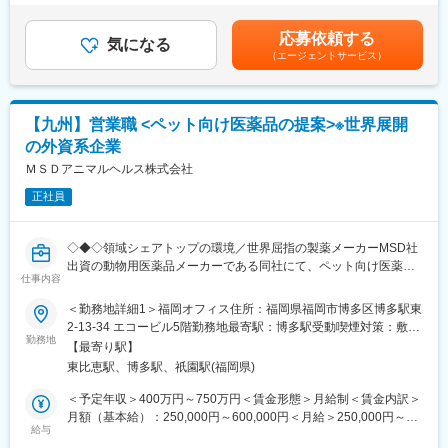
物件などです。
手当があります。・四半期一時金：10万円（四半期毎に支給）、
配属です。担当エリアの医療機関（開業医、病院）を訪問して、
年間最大40万円※ただし支給条件有。賃金はあくまでも目安の金
医師、薬剤師に課題解決するための医薬品情報を提供、副作用情
【当社の強み】
応募依頼する
気になる
額であり、選考を通じて上下する可能性があります。月給(月額)は
報を収集を行っていただきます。
当社は医療機器だけではなく、不動産リースや銀行・金融リー
（エージェントサービス）
固定手当を含めた表記です。
ス、事業コンサルティングなど、クリニックの開業支援や経営に
《具体的には...》
対して幅広く提案ができるため、当社で完結させることが可能で
■新薬のプロモーション
す。
【九州】営業職 <ペット向け医薬品の提案>※世界展開
■長期収載品の市場拡大
■ジェネリック医薬品のプロモーション
【研修体制】
の外資系企業
※プロジェクトの状況によっては、選考保留（ご紹介できるプロジ
配属店で2ヶ月の研修があり、リースや医療業界の基礎知識、OJT
ＭＳＤアニマルヘルス株式会社
ェクトが出るまで保留）となる場合もございますのであらかじめ
での外訪・事務処理を習得いただきます。
ご認識の程よろしくお願いします※
正社員
【おすすめポイント】
【魅力ポイント】
■やりがい・貢献性◎
◇◆◇領域シェアトップの環境／世界屈指の製薬メーカーMSD社
■エリアを跨ぐ転勤なし：
医療機関にとって、施設運営に関わる機器や物品などは金額が大
出資の動物用医薬品メーカーである同社にて、ペット向け医薬品
初任地希望だけでなく、エリアを跨いでの転勤はないため、転勤
きく経営にも大きな影響を与えます。当社のリース提案を通じ
仕事内容
を販売して頂きます◇◆◇
負担が軽減できます。2ndプロジェクト以降も希望や適性に応じ
て、事業計画や病院経営の改善にも繋がるため、貢献性が高いで
■業務内容：コンパニオンアニマル(愛玩動物)事業部のカスタマー
て、アサインを検討します。
す。
＜勤務地詳細1＞福岡オフィス住所：福岡県福岡市博多区博多駅東
コンサルタントとして、担当エリアの顧客（主に動物病院のドク
2-13-34 エコービル5階勤務地最寄駅：博多駅受動喫煙対策：敷地
ター）に対してコンサルテーションサービスを提供し、コンパニ
■キャリアの選択肢を広げる働き方：
勤務地
■充実した福利厚生◎
内全面禁煙＜勤務地詳細2＞九州エリア住所：福岡県、佐賀県、長
【最寄り駅】
オンアニマル用医薬製品の適正な使用と販売を促進してビジネス
スペシャリティ領域への挑戦、新薬PJなど市場価値を高める機
社宅制度や各種手当、持株会、毎年3万円分ポイント付与（旅行等
崎県、熊本県、大分県、宮崎県、鹿児島県 受動喫煙対策：屋内全
東比恵駅、博多駅、祇園駅(福岡県)
の最大化に貢献していただきます。また、個人目標を達成すると
会、自身の強みを活かしたPJ相談などが可能です。定期的な面談
に利用可）など、嬉しい福利厚生制度がございます。
面禁煙変更の範囲：会社の定める事業所
ともに、チーム、事業部、 他部門の目標達成を目指していただき
を通じて、その時々に応じたプロジェクトを提示するなどフレキ
＜予定年収＞400万円～750万円＜賃金形態＞月給制＜賃金内訳＞
ます。
シブルにキャリアが形成できます。その他、本社部門（マネージ
月額（基本給）：250,000円～600,000円＜月給＞250,000円～
■１日の流れ（例）
ャー、研修部門など）への道もあります。
給与
600,000円＜昇給有無＞有＜残業手当＞有＜給与補足＞給与詳細
午前：医薬品卸への訪問、動物病院へ訪問（１～２件）