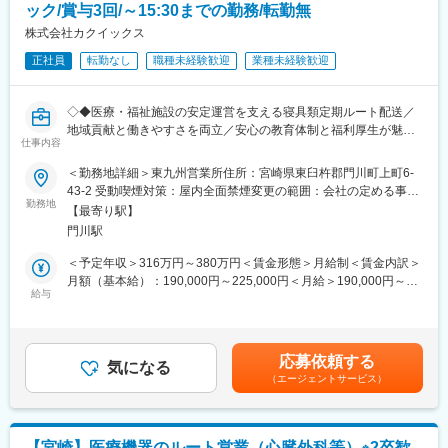
ック/賞与3回/～15:30までの勤務/転勤無
びクリーニングサービス
■組織構成
株式会社カクイックス
宮崎営業所は複数名の営業スタッフが在籍し、協力して地域の医
正社員
転勤なし
職種未経験歓迎
業種未経験歓迎
療・福祉施設をサポートしています。
■業務の魅力
社会インフラを支える医療・福祉業界に貢献できるやりがいのあ
◇◆医療・福祉施設の安定運営を支える寝具類定期ルート配送／
る仕事です。自社開発製品や独自のサービス展開に強みがあり、
地域貢献と働きやすさを両立／安心の教育体制と福利厚生が魅力
安定した営業基盤のもと長期的なキャリア形成が可能です。
仕事内容
◇◆
■教育体制
＜勤務地詳細＞東九州営業所住所：宮崎県東臼杵郡門川町上町6-
OJTを中心に、未経験の方でも安心して業務を習得できるよう丁
■職務内容：
43-2 受動喫煙対策：屋内全面禁煙変更の範囲：会社の定める事業
寧な指導体制を整えています。業界知識や商品知識も段階的に学
当社は、医療・福祉施設向けの寝具やリネン類のレンタル・クリ
勤務地
所
べます。
【最寄り駅】
ーニング事業を展開しています。
■就業環境
門川駅
本ポジションでは、4トントラックを運転し、県内の病院や福祉施
年間休日110日、週休二日制（土日）、各種社会保険完備、マイ
設へシーツや枕カバーなどの寝具類をお届けし、使用済み品の回
＜予定年収＞316万円～380万円＜賃金形態＞月給制＜賃金内訳＞
カー通勤可（無料駐車場あり）、産休・育休取得実績あり、働き
収を行うルート配送を担当していただきます。お客様施設の運営
月額（基本給）：190,000円～225,000円＜月給＞190,000円～
やすい環境です。
を支える重要な役割です。
給与
225,000円＜昇給有無＞有＜残業手当＞有＜給与補足＞■賞与：年
■想定されるキャリアパス
▼詳細：
3回/前年度実績3.00ヶ月分。■昇給：年1回／前年度実績0.00％～
実績や適性に応じて、営業リーダーや所長へのキャリアアップも
・4tトラックでの決められたルート配送
0.30％賃金はあくまでも目安の金額であり、選考を通じて上下す
可能。定年後も再雇用制度があり、長く活躍できます。
・病院・福祉施設へのシーツ・枕カバーなど寝具類の納品
る可能性があります。月給(月額)は固定手当を含めた表記です。
■企業の特徴/魅力
応募依頼する
・使用済み品の回収および積み下ろし作業
気になる
昭和38年創業、九州エリアで高いシェアを持つ老舗企業。時代の
（エージェントサービス）
・納品・回収記録や伝票の確認・管理
変化に合わせて事業を展開し、安定成長を続けています。
・配送スケジュール管理、納品先との連絡・調整
・車両の日常点検、安全運転の徹底
変更の範囲：会社の定める業務
・施設担当者とのコミュニケーション、業務改善の提案 など
【宮崎】医療機器のルート営業（心臓外科等）※2卒歓