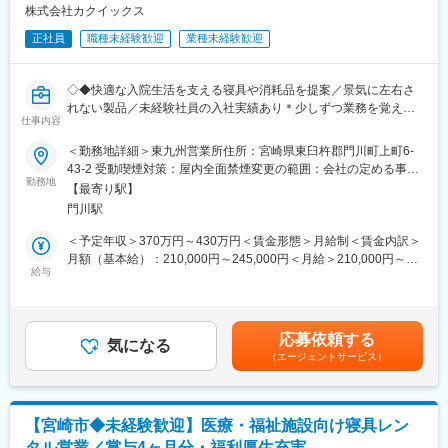
を担っていただきます。
■キャリアパス
株式会社カクイックス
主任→係長→課長→次長→エリア長→幹部候補
■業務内容：
正社員
職種未経験歓迎
業種未経験歓迎
※年功序列ではありません。4年目の課長もいますので実績に応じ
＜具体的な業務例＞
て昇進可能です！
・医療用検査機器、診断薬、関連ITサービスの提案営業
◇◆快適な入院生活を支える寝具や消耗品を提案／景気に左右さ
・臨床検査技師、検査技師長、医師への情報提供および課題ヒア
■働き方について
れない製品／未経験社員の入社実績あり＊少しずつ業務を覚えて
リング
トラブル等の緊急対応のため、夜間・休日の緊急対応当番を月に
仕事内容
独り立ち！◇◆
・検査室の効率化や検査品質向上に向けた改善提案
７日間程度行っていただきます。コールセンターが夜間・休日の
・販売代理店との協業および営業戦略立案
一次受けし、電話のみで対応できない場合のみ営業担当が現場へ
＜勤務地詳細＞東九州営業所住所：宮崎県東臼杵郡門川町上町6-
■業務内容：
・学会・セミナーを通じた情報収集および情報提供活動
対応に向かうケースがあります。
43-2 受動喫煙対策：屋内全面禁煙変更の範囲：会社の定める事業
・主に医療・福祉施設への営業をお任せします。
・病院経営層へのプレゼンテーションや大型案件の提案活動
勤務地
所
【最寄り駅】
＜担当顧客＞
変更の範囲：会社の定める業務
門川駅
■業務詳細：
大学病院、総合病院、地域中核病院、検査センターなど
・商品のメンテナンス付リース、レンタルのご案内
＜予定年収＞370万円～430万円＜賃金形態＞月給制＜賃金内訳＞
・その他営業に関する業務 他
■ポジション魅力：
月額（基本給）：210,000円～245,000円＜月給＞210,000円～
※社用車（AT車）使用
当社の営業職（DMR）は、一製品だけではなく、遺伝子検査・免
給与
245,000円＜昇給有無＞有＜残業手当＞有＜給与補足＞■賞与：年
疫検査・病理検査など幅広い領域の製品群を提案できます。業界
2回※4.00ヶ月分実績■昇給：年1回※～0.30％賃金はあくまでも目
■取扱商品例：
内でもトップクラスの製品ラインナップを持つため、お客様の課
安の金額であり、選考を通じて上下する可能性があります。月給
寝具・カーテン・マットレス・ユニフォーム・入院セット 他
題に応じた最適なソリューション提案が可能です。また、病院経
(月額)は固定手当を含めた表記です。
応募依頼する
営層との商談機会もあり、単なるルート営業ではなく高い提案力
気になる
（エージェントサービス）
■やりがい：
や課題解決力を身につけることができます。
・患者様や医療スタッフから「ありがとう」と言われる機会が多
く、やりがいを感じられる仕事です。
■チーム体制について：
・地域医療を支える重要な役割を担うことで、社会に貢献できま
営業職（DMR）、フィールドサイエンティスト、フィールドサー
【宮崎市◆未経験歓迎】医療・福祉施設向け寝具レン
す。
ビスエンジニアが連携しながら顧客をサポートします。各部門が
タル営業／賞与4ヶ月分・福利厚生充実