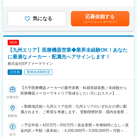
割）＜昇給有無＞有＜残業手当＞有＜給与補足＞上記年収はあく
品質・有効性・安全性などに関する情報の提供、収集、伝達を主
変更の範囲：会社の定める業務
まで目安であり、前職・経験考慮上、決定いたします。・昇給年2
に行っていただきます。
回・諸手当：MR手当（上記に含む）、外勤日当 ※各種手当は就
応募依頼する
気になる
業規則に則る・その他：車両、iPad、PC/携帯貸与 （プロジェク
【教育研修】
（エージェントサービス）
トによる）賃金はあくまでも目安の金額であり、選考を通じて上
製品教育、継続研修はもちろんのこと、オンコロジー領域専門研
下する可能性があります。月給(月額)は固定手当を含めた表記で
修、ハイブリッドMR研修、
す。
ビジネススキル研修、IT研修（エクセル、ｍｙMR君）等特徴的な
NEW
研修を受講頂けます。
【九州エリア】医療機器営業◆業界未経験OK！あなた
【当社について】
に最適なメーカー・配属先へアサインします！
当社はエムスリーグループのであり、現在はCSO事業とメディカ
株式会社EPファーマライン
ルマーケター事業の2つの事業を柱にビジネスを展開しています。
正社員
業種未経験歓迎
【当社CSO事業の特徴】
■先発品特化型
先発品を扱うPJTをメインで受注しているため、基本的には入社
【大手医療機器メーカーの案件多数・転籍実績多数／未経験から
後2ndPJT以降も先発品の経験を積み、MRとして専門性を磨くこ
医療機器メーカーでキャリア形成をしたい方におススメ】
仕事内容
とが出来ます。
■概要：
＜勤務地詳細＞九州エリア住所：九州エリアのいずれかの県に配
■IT特化型
入社後は配属前研修を受けたのち、当社クライアントである医療
属されます。ご希望を考慮します。 受動喫煙対策：屋内全面禁煙
PJTによってリモートMRという形態があることはもちろん、それ
機器メーカーへ配属され、その企業の名刺をもって営業活動を行
勤務地
変更の範囲：会社の定める事業所
に向けた研修も充実しています。
っていただきます。※雇用元はEPファーマライン正社員雇用
＜予定年収＞420万円～550万円＜賃金形態＞年俸制特になし＜賃
例えば、効果的なリモートディテールの研修は全員受講頂くこと
金内訳＞年額（基本給）：4,200,000円～5,500,000円＜月額＞
が出来、そのほかにもmyMR君などのシステムを戦略的に活用す
カテーテル、検査機器、電子カルテ、中には医療系Saas製品など
給与
350,000円～458,333円（12分割）＜昇給有無＞有＜残業手当＞有
る方法についても、研修を実施しています。