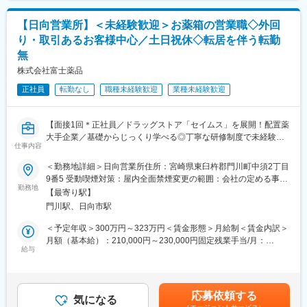
変更の範囲：会社の定める業務
・使用したお薬代金の集金
であり、選考を通じて上下する可能性があります。月給(月額)は固
・健康相談、新商品・サービスのご提案 など
定手当を含めた表記です。
【日向営業所】＜未経験歓迎＞お薬箱の営業職◇外回
り・取引あるお客様中心／土日祝休◇転居を伴う転勤
※一部、新たに配置薬を置いていただくお客様への訪問がありま
無
す。
└配置薬は無料でおけるので、お客様も抵抗なく置いてくれる製
株式会社富士薬品
品です。
正社員
転勤なし
職種未経験歓迎
業種未経験歓迎
■未経験の方も安心！充実した研修制度：
・入社直後～2週間 ： OJT形式で、薬の種類や成分など基礎知識
【面接1回＊正社員／ドラッグストア「セイムス」を展開！配置薬
を身につけます。
大手企業／基礎からじっくり学べる◎丁寧な研修制度で未経験の
・入社2週間～1カ月 ： 先輩社員に同行し、仕事の流れを学びま
仕事内容
方も安心／残業20h＊直行直帰可】
す。「会話のコツ」や「商品のご案内方法」といった実践的なス
キルを習得します。
＜勤務地詳細＞日向営業所住所：宮崎県東臼杵郡門川町中須2丁目
■職務内容：
・入社1カ月以降 ： 慣れてきたら独り立ち。既存のお客様をメイ
9番5 受動喫煙対策：屋内全面禁煙変更の範囲：会社の定める事業
担当エリアのお客様（個人宅や企業）へ訪問し、配置薬（お薬
勤務地
ンに訪問します。
所
【最寄り駅】
箱）や健康食品の提案をお任せします。
★困ったら先輩社員に相談しやすい雰囲気です！
門川駅、日向市駅
※既に、取引のあるお客様先を訪問するスタイルです。
＜専門資格を取得できる＞
＜予定年収＞300万円～323万円＜賃金形態＞月給制＜賃金内訳＞
＜仕事の流れ＞
・入社後は、医薬品販売の専門知識を身につけるために、登録販
月額（基本給）：210,000円～230,000円固定残業手当/月：
配置薬や健康食品、サプリメントの使用頻度に合わせて、1～6ヵ
給与
売者資格を取得していただきます。（取得率90％以上）
35,796円～39,205円（固定残業時間22時間30分/月）超過した時
月に1回程度のペースでお客様宅を訪問
・資格取得にあたっては、無料で支援を行いますのでご安心くだ
間外労働の残業手当は追加支給＜月給＞245,796円～269,205円
※社用車（軽自動車）に乗って、1日あたり16～18軒程のお客様宅
さい。
（一律手当を含む）＜昇給有無＞有＜残業手当＞有＜給与補足＞※
へ訪問をします。
・資格取得後は、資格手当として給与にも反映されます。
年収は当社規定に基づき、年齢や経験に応じて決定します。・昇
応募依頼する
気になる
給：年1回（4月）＜モデル給与＞※入社3年目平均基本給＋各種手