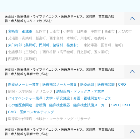
医薬品・医療機器・ライフサイエンス・医療系サービス、宮崎県、営業職の転
職・求人情報をエリアで絞り込む
宮崎市
都城市
延岡市
日南市
小林市
日向市
串間市
西都市
えびの市
児湯郡（高鍋町、新富町、西米良村、木城町、川南町、都農町）
東臼杵郡（美郷町、門川町、諸塚村、椎葉村）
東諸県郡（国富町、綾町）
北諸県郡（三股町）
西臼杵郡（高千穂町、日之影町、五ヶ瀬町）
西諸県郡（高原町）
医薬品・医療機器・ライフサイエンス・医療系サービス、宮崎県、営業職の転
職・求人情報を業種で絞り込む
医薬品メーカー業界
医療機器メーカー業界
医薬品卸
医療機器卸
CRO
病院・大学病院・クリニック
調剤薬局・ドラッグストア業界
バイオベンチャー業界
大学・研究施設
介護・福祉関連サービス
その他医療関連
診断薬・臨床検査機器・臨床検査試薬メーカー
SMO
CSO
CMO
医療コンサルティング
医療広告代理店・出版社・マーケティング・リサーチ
医薬品・医療機器・ライフサイエンス・医療系サービス、宮崎県、営業職の転
職・求人情報を職種で絞り込む