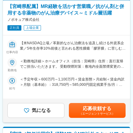
快適な生活を取り戻す道筋が築かれることを希求しています。こ
れらのことの達成に向かって、体制を整え、社会的な責務を果た
【宮崎県配属】MR経験を活かす営業職／抗がん剤と併
■職務詳細：
すことに努めています。
用する非薬物のがん治療デバイス～ミドル層活躍
・取引先…医療機関や老健施設がほとんどで、宮崎県内のお取引
先をエリアで分けて訪問します。案件の8～9割は既存お取引先へ
ノボキュア株式会社
変更の範囲：会社の定める業務
のルート営業です。また、お客さまとの深耕を図る中で、新規の
正社員
上場企業
お取引先をご紹介いただく場合もあります。
・営業方法…レンタル・リースは4年契約のため、担当先の期日を
管理し提案書の作成や契約更新の手続きを行う業務がメインで
【米NASDAQ上場／革新的ながん治療法を追及し続ける外資系企
す。また、関連会社（キングラン・アメニックス株式会社）で行
業／5年生存率10%前後と言われる悪性腫瘍「膠芽腫」に苦しむ患
っている「カーテン・ブラインド等のリース・クリーニング」に
仕事内容
者様を支える画期的な医療機器】
ついても対応サービスとしてお客様へのご案内のため、弊社の業
＜勤務地詳細＞ホームオフィス（担当：宮崎県）住所：直行直帰
務と併せて営業手法を学んでいただきます。（状況に応じて関連
＼MR経験が活かせます／
でご担当いただきます。 受動喫煙対策：敷地内全面禁煙変更の範
会社社員と一緒に営業する場合もあり）
本ポジションは、がん患者に対する「腫瘍治療電場療法」の情報
勤務地
囲：会社の定める事業所（リモートワーク含む）
提供を通して、患者さんへ治療法の提供を行います。
＜入社後の流れ＞
＜予定年収＞600万円～1,100万円＜賃金形態＞月給制＜賃金内訳
これまでMRの方に多く入社頂いており、がん領域の最先端治療機
入社後は40代男性の次長が中心となって教育を行います。お取引
＞月額（基本給）：318,750円～585,000円固定残業手当/月：
器（非侵襲デバイス）を保有しており、抗がん剤で効果が得られ
先を一緒に訪問しながら、ご本人の習熟度に合わせて丁寧に指導
給与
106,250円～195,000円（固定残業時間40時間0分/月）超過した時
にくい領域に対して併用できる治療法として医師に提案できる、
しますのでご安心ください。入社後、まずは契約社員として業務
間外労働の残業手当は追加支給＜月給＞425,000円～780,000円
やりがいある業務です。
知識をしっかりと習得いただいた後、正社員登用となります。未
（一律手当を含む）＜昇給有無＞有＜残業手当＞有＜給与補足＞■
経験から挑戦し正社員になった方も多数います（登用まで平均1年
賞与実績:前年度実績（年間給与の15％）賃金はあくまでも目安の
■業務内容：
応募依頼する
程度）
気になる
金額であり、選考を通じて上下する可能性があります。月給(月額)
・大学病院などに所属する医師に対して、実際の症例をベースに
（エージェントサービス）
は固定手当を含めた表記です。
した適切な情報提供・適正使用の推進
■組織構成：
・医療機関との賃貸借契約の契約締結と与信管理
当社には約80名、関連会社は約30名の社員が在籍しています。う
・医療機器に対して使用成績調査等のPMS業務
ち30代～50代の7名の営業担当が活躍しています。中途入社者が