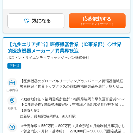
給）：3,265,200円～4,903,200円固定残業手当/月：63,000円～
94,600円（固定残業時間30時間0分/月）超過した時間外労働の残
【業務内容】
業手当は追加支給＜月額＞335,100円～503,200円（12分割）（一
■病院の医師や看護師等に対する製品PR
律手当を含む）＜昇給有無＞有＜残業手当＞有＜給与補足＞■営業
応募依頼する
変更の範囲：本文参照
■販売代理店に対する販売促進、販売支援活動および情報交換
気になる
インセンティブ：目標予算100%達成時に年収の約16％(約
（エージェントサービス）
■顧客を対象とした製品勉強会の企画、運営
640,000円～960,000円)を支給、達成率100%以上はさらに増額
■自社製品を使用する手術への立ち会い など
(上限なし)、但し達成率95%以上で支給。■給与改定：年1回（4
月）※給与詳細は経験等を考慮し、同社規定により決定します。賃
【研修制度】
金はあくまでも目安の金額であり、選考を通じて上下する可能性
【九州エリア担当】医療機器営業（IC事業部）◇世界
これまで異業種からの転職が90％と未経験の方に多くご入社頂い
があります。月給(月額)は固定手当を含めた表記です。
的医療機器メーカー／異業界歓迎
ているため、お早めに一人立ちできるよう充実した研修制度を用
意しています。具体的には下記になります。
ボストン・サイエンティフィックジャパン株式会社
1か月目：座学研修(業界・製品・医学に関する基礎知識)
正社員
2か月目：先輩社員との営業同行
3か月目：座学研修(製品・医学に関する専門知識)、営業ロールプ
レイング
【医療機器のグローバルリーディングカンパニー／循環器領域経
4か月目以降：OJT研修、勉強会など
験者歓迎／世界トップクラスの冠動脈治療製品を展開／取り扱い
仕事内容
製品の75％以上が市場TOP3シェア】
【担当エリア】
＜勤務地詳細＞福岡営業所住所：福岡県福岡市早良区百道浜2-3-2
熊本、鹿児島、宮崎の南九州エリアを想定。
★狭心症・心筋梗塞治療で使用されるステントや画像診断製品な
TNC放送会館8階勤務地最寄駅：空港線／西新駅受動喫煙対策：屋
※基本は3県を直行直帰で営業していただくイメージです。
ど、最先端の循環器製品を取り扱います！
勤務地
内全面禁煙変更の範囲：会社の定める事業所（リモートワーク含
【最寄り駅】
★医師とともに治療方針を考え、患者さんの命に直結する治療を
む）
【組織構成・社風】
西新駅、藤崎駅(福岡県)、唐人町駅
支援できる仕事です！
営業所長(40代)の下、管理職（30代）、3名(30代～50代)の営業職
★循環器領域は医療機器営業の中でも特に専門性が高く、市場価
＜予定年収＞550万円～800万円＜賃金形態＞月給制補足事項なし
の方が在籍しております。
値の高いキャリアを形成できます！
＜賃金内訳＞月額（基本給）：270,000円～500,000円固定残業手
面倒見の良い先輩社員が多く、会社としても1on1制度を取り入れ