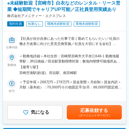
す。売上高は年々増加しており、成長市場である医療・介護領域
※未経験歓迎【宮崎市】白衣などのレンタル・リース営
3回程度発生する場合有（営業担当者により異なる）
で安定成長を続けています。独自開発マットレス「メンタルマッ
業 ◆短期間でキャリアUP可能／正社員登用実績あり
ト」や「おとなの学校」などの取り組みを通じて、地域の生活や
■教育体制：
株式会社アメニティー・エクスプレス
健康を支える存在として評価を得ています。
独り立ちまで最低でも1年以上はOJTでの研修となります。OJTの
契約社員
転勤なし
職種未経験歓迎
業種未経験歓迎
他に座学や医療機器メーカーとの勉強会、学会への参加などで知
変更の範囲：会社の定める業務
識をつけていただきます。
腰を据えて教育をしていただけるため、医療業界未経験者の方も
【社員が自分自身にあった仕事で長く勤めてもらいたい／社員の
ご安心ください。
働き方改善に向けた意見交換実施／社員を大切にする会社】
仕事内容
＝POINT＝
■当ポジションの魅力：
【短期でキャリアアップ】年収モデル：勤続年数5年間・課長職
＜勤務地詳細＞本社住所：宮崎県宮崎市大字赤江648-1 勤務地最
医療機器販売の営業、医療機器の使用サポート、経営のサポート
（年収500万円）人事評価制度として各部署ごとに評価基準を策
寄駅：JR日南線／田吉駅受動喫煙対策：敷地内喫煙可能場所あり
など幅広い仕事を担います。学術的に高度な専門知識も必要でハ
定し、社員の努力を賞与等に反映する仕組みを構築しています。
勤務地
変更の範囲：会社の定める事業所
ードな仕事ですが、命にかかわる仕事に携わっているからこそ、
【最寄り駅】
【長く安心して勤められる会社づくり】年1回部署長との面談を実
非常にやりがいのある仕事です。
宮崎空港駅(鉄道)、田吉駅、南宮崎駅
施し、社員の考えや希望を共有する機会を設けています。ご本人
の希望を尊重し、営業職以外の配置転換にも柔軟に対応していま
＜予定年収＞268万円～278万円＜賃金形態＞月給制＜賃金内訳＞
■当社の特徴：
す。転勤はありません。
月額（基本給）：70,000円その他固定手当/月：88,000円固定残業
昭和55年（1980年）に創業し、主として心臓外科関連機器の取扱
【メリハリのある働き方】月の残業時間は平均20～30ｈ程度で、
給与
手当/月：57,000円（固定残業時間49時間15分/月～49時間15分/
を始めて業容拡大を図ってきました。現在では心臓外科、循環器
21:30以降はPCが使用不可になります。そのため19時過ぎにはほ
月）超過した時間外労働の残業手当は追加支給＜月給＞215,000
内科及び整形外科向けの商品の取り扱いで全体の商品の約75％を
とんどの社員が退社しています。また、毎週水曜日はノー残業デ
円（一律手当を含む）＜昇給有無＞有＜残業手当＞有＜給与補足
占めるに至っています。
ーです。
＞・残業手当：有・昇給あり：年1回・賞与あり：年2回+決算賞
また、その周辺のサービスを行き届かせることによって社会へ貢
応募依頼する
気になる
与（昨年支給実績：100,000～200,000円）賃金はあくまでも目安
献することを目指しています。高齢化社会に突入したわが国の現
（エージェントサービス）
■職務概要：
の金額であり、選考を通じて上下する可能性があります。月給(月
状において、各種医療機器や高度な医療機器を、病院を通じて必
営業担当として、白衣やユニホーム等のレンタル・リース・クリ
額)は固定手当を含めた表記です。
要とする人々へ提供し、
ーニングの提案を行っていただきます。