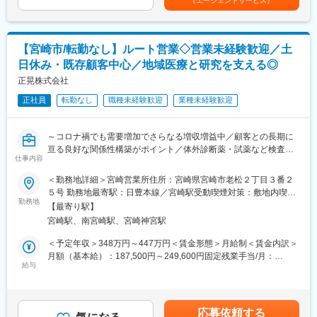
（エージェントサービス）
・配置薬や健康食品の期限管理
■働き方：
当＋業績連動給→総支給月額344,141円※業績連動給：月の予算達
・使った分の配置薬を補充
・基本土日祝休み／年3回の大型連休あり
成や売り上げに対して支払われます賃金はあくまでも目安の金額
・使用したお薬代金の集金
・残業20h以内
であり、選考を通じて上下する可能性があります。月給(月額)は固
・健康相談、新商品・サービスのご提案 など
・スケジュールに合わせて直行直帰可
定手当を含めた表記です。
【宮崎市/転勤なし】ルート営業◇営業未経験歓迎／土
・転居を伴う転勤はありません
日休み・既存顧客中心／地域医療と研究を支える◎
※一部、新たに配置薬を置いていただくお客様への訪問がありま
す。
正晃株式会社
■やりがい：
└配置薬は無料でおけるので、お客様も抵抗なく置いてくれる製
・最近、健康のことで困っていることがないかなど、親身にお話
正社員
転勤なし
職種未経験歓迎
業種未経験歓迎
品です。
を聞くことで、お客様と信頼関係を築き、お客様の健康管理に貢
献することができます。
■未経験の方も安心！充実した研修制度：
・「この薬すごく効き目があって良かったよ。」「こないだのリ
～コロナ禍でも需要増加でさらなる増収増益中／顧客との長期に
・入社直後～2週間 ： OJT形式で、薬の種類や成分など基礎知識
ンゴ酢美味しかった！ちょうどまた買おうと思ってたの。来てく
亘る良好な関係性構築がポイント／体外診断薬・試薬など検査・
を身につけます。
仕事内容
れてありがとう。」など、「ありがとう」という言葉が一番のや
研究における圧倒的な市場シェアあり～
・入社2週間～1カ月 ： 先輩社員に同行し、仕事の流れを学びま
りがいです。
■募集背景
＜勤務地詳細＞宮崎営業所住所：宮崎県宮崎市老松２丁目３番２
す。「会話のコツ」や「商品のご案内方法」といった実践的なス
ルート営業職の欠員分の補充を急募しています。医療や研究に欠
５号 勤務地最寄駅：日豊本線／宮崎駅受動喫煙対策：敷地内喫煙
キルを習得します。
変更の範囲：会社の定める業務
かせない体外診断薬・研究用試薬・精密分析機器・実験器材など
勤務地
可能場所あり変更の範囲：無
・入社1カ月以降 ： 慣れてきたら独り立ち。既存のお客様をメイ
【最寄り駅】
を提案・提供し、医療従事者や研究者をサポートすることがミッ
ンに訪問します。
宮崎駅、南宮崎駅、宮崎神宮駅
ションです。チームの一員として、顧客との信頼関係を築き、業
★困ったら先輩社員に相談しやすい雰囲気です！
務を円滑に進めていただける方を求めています。
＜予定年収＞348万円～447万円＜賃金形態＞月給制＜賃金内訳＞
月額（基本給）：187,500円～249,600円固定残業手当/月：
＜専門資格を取得できる＞
■担当業務
給与
30,000円（固定残業時間21時間24分/月～16時間0分/月）超過し
・入社後は、医薬品販売の専門知識を身につけるために、登録販
医療や研究に欠かせない体外診断薬・研究用試薬・精密分析機
た時間外労働の残業手当は追加支給＜月給＞217,500円～279,600
売者資格を取得していただきます。（取得率90％以上）
器・実験器材などを提案・提供し、医療従事者や研究者をサポー
円（一律手当を含む）＜昇給有無＞有＜残業手当＞有＜給与補足
・資格取得にあたっては、無料で支援を行いますのでご安心くだ
トする業務を担当して頂きます。
＞■モデル年収＊モデル年収：477万円《転勤あり、３０歳、既婚
さい。
応募依頼する
1人あたりの担当顧客数は医療・研究分野ともに20～30か所ほ