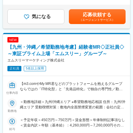
は、経験・スキルを考慮のうえ内定時に決定します。上記年収と
午後：動物病院へ訪問（２～３件）、セミナー実施、勉強会など
■明確な評価制度：
別途で日当が出ます賃金はあくまでも目安の金額であり、選考を
夕方～夜：事務作業など
自身の成果や頑張りが客観的に評価され、年収に反映されます。
通じて上下する可能性があります。月給(月額)は固定手当を含めた
応募依頼する
・基本的には直行直帰の働き方となります。
また、在籍年数が増えると永年勤続報奨金や四半期一時金などの
気になる
表記です。
（エージェントサービス）
・既存顧客が１００％。直接訪問だけでなく、メールやオンライ
手当もアップします。つまり、やりがいや努力がきちんと報われ
ンなども活用しながら顧客への営業活動を行っていきます。
る報酬制度になっています。
■担当エリア：九州（１人あたり２～３都道府県を担当いただきま
す）
【サポート体制】
NEW
■働き方
配属後は担当マネージャーが丁寧に支援します。日々の仕事の悩
【九州・沖縄／希望勤務地考慮】経験者MR◇正社員◇
・担当エリアにもよりますが、月半分程度は宿泊を伴う出張が発
みや、キャリア形成の相談等、伴走者として活躍をサポートしま
生します。
～東証プライム上場「エムスリー」グループ～
す。また知識・スキルレベルを上げるために様々な研修をご用意
■入社後の研修
しています。
エムスリーマーケティング株式会社
1か月は研修メイン（知識、システムなど）、2～3か月営業同行
正社員
5名以上採用
（バディ制）、3～4か月から徐々に独り立ちいただく想定をして
変更の範囲：会社の定める業務
います。その後は基本オンラインメインでやり取りで、顔を合わ
せてのMTGなどは月１回程度です。
【m3.comやMy MR君などのプラットフォームを抱えるグループ
■採用背景
ならではの「IT特化型」と「先発品特化」で独自の専門性／勤務
新規ローンチ製品を控えていることによる、体制強化のための増
仕事内容
地は原則ブロックごとの配属が可能】
員採用となります。
製薬企業向けのマーケティング／販促事業を展開する当社にて、
■当社について：
＜勤務地詳細＞九州/沖縄エリア ※希望勤務地応相談 住所：九州/沖
MRを募集致します。
外資系大手製薬MSD株式会社100％子会社で、動物用医薬品など
縄エリア 受動喫煙対策：敷地内全面禁煙変更の範囲：会社の定め
勤務地
の研究、開発、製造及び販売を行っています。牛、豚、鶏、水産
る事業所（リモートワーク含む）
【仕事内容】
そしてコンパニオンアニマル（犬猫などのペット）と様々な動物
＜予定年収＞450万円～750万円＜賃金形態＞年俸制特記事項なし
入社後、クライアントである製薬企業でのMR活動に従事いただき
たちの健康を支える医薬品やワクチンと健康維持に関する情報を
＜賃金内訳＞年額（基本給）：4,260,000円～7,260,000円その他
ます。
提供しています。
給与
固定手当/月：20,000円＜月額＞375,000円～625,000円（12分
医療施設を訪問し、ドクターを始め医療従事者に対して医薬品の