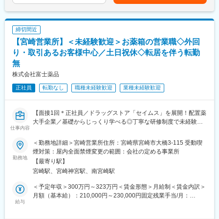
当を含めた表記です。
■配属部署
《具体的には...》
宮崎営業所：正社員31名（男性24名・女性7名）
■新薬のプロモーション
締切間近
■長期収載品の市場拡大
変更の範囲：会社の定める業務
■ジェネリック医薬品のプロモーション
【宮崎営業所】＜未経験歓迎＞お薬箱の営業職◇外回
※プロジェクトの状況によっては、選考保留（ご紹介できるプロジ
り・取引あるお客様中心／土日祝休◇転居を伴う転勤
ェクトが出るまで保留）となる場合もございますのであらかじめ
無
ご認識の程よろしくお願いします※
株式会社富士薬品
【魅力ポイント】
正社員
転勤なし
職種未経験歓迎
業種未経験歓迎
■エリアを跨ぐ転勤なし：
初任地希望だけでなく、エリアを跨いでの転勤はないため、転勤
負担が軽減できます。2ndプロジェクト以降も希望や適性に応じ
【面接1回＊正社員／ドラッグストア「セイムス」を展開！配置薬
て、アサインを検討します。
大手企業／基礎からじっくり学べる◎丁寧な研修制度で未経験の
仕事内容
方も安心／残業20h＊直行直帰可】
■キャリアの選択肢を広げる働き方：
＜勤務地詳細＞宮崎営業所住所：宮崎県宮崎市大橋3-115 受動喫
スペシャリティ領域への挑戦、新薬PJなど市場価値を高める機
■職務内容：
煙対策：屋内全面禁煙変更の範囲：会社の定める事業所
会、自身の強みを活かしたPJ相談などが可能です。定期的な面談
担当エリアのお客様（個人宅や企業）へ訪問し、配置薬（お薬
勤務地
【最寄り駅】
を通じて、その時々に応じたプロジェクトを提示するなどフレキ
箱）や健康食品の提案をお任せします。
シブルにキャリアが形成できます。その他、本社部門（マネージ
宮崎駅、宮崎神宮駅、南宮崎駅
※既に、取引のあるお客様先を訪問するスタイルです。
ャー、研修部門など）への道もあります。
＜予定年収＞300万円～323万円＜賃金形態＞月給制＜賃金内訳＞
＜仕事の流れ＞
月額（基本給）：210,000円～230,000円固定残業手当/月：
■明確な評価制度：
配置薬や健康食品、サプリメントの使用頻度に合わせて、1～6ヵ
給与
35,796円～39,205円（固定残業時間22時間30分/月）超過した時
自身の成果や頑張りが客観的に評価され、年収に反映されます。
月に1回程度のペースでお客様宅を訪問
間外労働の残業手当は追加支給＜月給＞245,796円～269,205円
また、在籍年数が増えると永年勤続報奨金や四半期一時金などの
※社用車（軽自動車）に乗ってお客様宅へ訪問をします。（1件あ