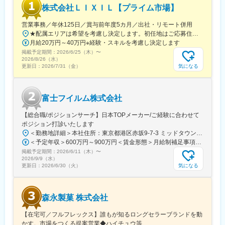
多数のメーカー様との取引があるからこそ多様な経験を積むこと
株式会社ＬＩＸＩＬ【プライム市場】
ができ、PMとして顧客や医師とレベルの高い関係を築くことも、
本社で事業企画や採用、社員の育成などに関わることも可能で
営業事務／年休125日／賞与前年度5カ月／出社・リモート併用
す。複数のプロジェクトを経験し、新たなキャリアに挑戦してい
★配属エリアは希望を考慮し決定します。初任地はご応募住所での配属となります。入社後、転勤が伴う異動に関しては、必ず勤務地のご希望も確認した上で決定します。【配属オフィス一覧】■東京都品川区西品川1丁目1-1 大崎ガーデンタワー■愛知県名古屋市中村区名駅南4丁目11-40■京都府京都市伏見区竹田田中宮町103 ■大阪府大阪市中央区本町2丁目6-8 センバ・セントラルビル9F■大阪府箕面市萱野4丁目5-45■広島県広島市安佐南区西原6丁目11-8■福岡県福岡市博多区半道橋2-15-10 SOLAビル★出社とリモートワークを併用しながらの勤務となります。 業務に慣れるまでは、原則出社となります。 慣れてきたら少しずつリモートの日を増やし、最終的には週1～3日ほどの出社となる予定です（目安：～入社6カ月）。※受動喫煙対策：あり
くことを期待しています。
月給20万円～40万円※経験・スキルを考慮し決定します
掲載予定期間：
2026/6/25（木）
〜
■勤務地：
2026/8/26（水）
気になる
更新日：
2026/7/31（金）
（1）北海道：北海道
（2）東北：青森・秋田・岩手・山形・宮城・福島
（3）関東：東京・神奈川・千葉・埼玉・茨城・栃木・群馬
（4）甲信越：新潟・長野・山梨
富士フイルム株式会社
（5）東海：愛知・岐阜・三重・静岡
（6）北陸：富山・石川・福井
【総合職/ポジションサーチ】日本TOPメーカー/ご経験に合わせて
（7）近畿：大阪・京都・滋賀・奈良・和歌山・兵庫
ポジション打診いたします
（8）中国：岡山・広島・山口・島根・鳥取
＜勤務地詳細＞本社住所：東京都港区赤坂9-7-3 ミッドタウン・ウェスト勤務地最寄駅：東京メトロ日比谷線／都営大江戸線／六本木駅受動喫煙対策：敷地内全面禁煙変更の範囲：会社の定める事業所（リモートワーク含む）
（9）四国：香川・徳島・高知・愛媛
＜予定年収＞600万円～900万円＜賃金形態＞月給制補足事項なし＜賃金内訳＞月額（基本給）：300,000円～500,000円＜月給＞300,000円～500,000円＜昇給有無＞有＜残業手当＞有賃金はあくまでも目安の金額であり、選考を通じて上下する可能性があります。月給(月額)は固定手当を含めた表記です。
（10）九州：福岡・大分・宮崎・鹿児島・熊本・佐賀・長崎・沖
掲載予定期間：
2026/6/11（木）
〜
縄
2026/9/9（水）
気になる
更新日：
2026/6/30（火）
変更の範囲：会社の定める業務
森永製菓 株式会社
【在宅可／フルフレックス】誰もが知るロングセラーブランドを動
かす。市場をつくる提案営業◆ハイチュウ等