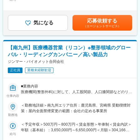
売者資格を取得していただきます。（取得率90％以上）
290,000円～330,000円＜昇給有無＞有＜残業手当＞有＜給与補足
ムーズに進むように調整。
・資格取得にあたっては、無料で支援を行いますのでご安心くだ
＞※能力・経験に応じて決定致します。■賞与：年2回（夏7月・冬
治験が成功するためにはCRCの役割が非常に重要で、医療の進歩
さい。
12月）賃金はあくまでも目安の金額であり、選考を通じて上下す
に貢献できるやりがいのある仕事です。
・資格取得後は、資格手当として給与にも反映されます。
る可能性があります。月給(月額)は固定手当を含めた表記です。
応募依頼する
※担当する医療機関に常駐しての業務となります。
気になる
（エージェントサービス）
■働き方：
■治験コーディネーターで得られるスキル：
・基本土日祝休み／年3回の大型連休あり
（1）コミュニケーション力：
・残業20h以内
患者さんに治験の内容をわかりやすく説明したり、医師や看護師
・スケジュールに合わせて直行直帰可
【南九州】医療機器営業（リコン）※整形領域のグロー
と連携することで伝える力が身に付きます。
・転居を伴う転勤はありません
バル・リーディングカンパニー／高い製品力
（2）スケジュール管理力：
治験には決まった検査や診察の予定があるため、患者さんが無理
ジンマー・バイオメット合同会社
■やりがい：
なく通えるように予定を調整する力が身につきます。
・最近、健康のことで困っていることがないかなど、親身にお話
正社員
業種未経験歓迎
（3）医療の知識：
を聞くことで、お客様と信頼関係を築き、お客様の健康管理に貢
薬の種類や副作用、検査の内容など、医療に関する知識が自然と
献することができます。
増えていきます。薬剤師や看護師と話す機会も多いため学ぶこと
・「この薬すごく効き目があって良かったよ。」「こないだのリ
■業務内容
も多いです。
ンゴ酢美味しかった！ちょうどまた買おうと思ってたの。来てく
医療機関(整形外科)に対して、人工股関節、人口膝関節などのリコ
（4）パソコンや書類の整理力：
れてありがとう。」など、「ありがとう」という言葉が一番のや
仕事内容
ン製品の営業活動を行っていただきます。既存営業が中心で、ド
検査の結果を記録したり、書類をまとめたりする仕事もありま
りがいです。
クターと関係構築を進めながら、患者様の1人1人に合わせた提案
＜勤務地詳細＞南九州エリア住所：鹿児島県、宮崎県 受動喫煙対
す。パソコンの使い方や、正確に記録する力が身につきます。
を行っていただきます。
策：屋内全面禁煙変更の範囲：会社の定める事業所
（5）チームで働く力：
変更の範囲：会社の定める業務
＜具体的な業務例＞
勤務地
治験は医師、看護師、薬剤師など、いろんな職種の人と協力して
・担当する製品の提案、技術サポート（手術の立会いあり／週10
進めるので、チームワークの大切さを学べます。
＜予定年収＞500万円～800万円＜賃金形態＞年俸制＜賃金内訳＞
件程度）
年額（基本給）：3,650,000円～6,650,000円＜月額＞304,166円
・最新の医療関連情報の提供、医療機関へのサポート（勉強・セ
【同社で働くメリット】
給与
～554,166円（12分割）＜昇給有無＞有＜残業手当＞無＜給与補
ミナーの主催など）
■安心の働きやすさ：