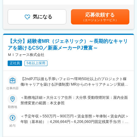
足＞上記年収には100％達成時のセールスインセンティブを含
・販売代理店へのサポート（製品情報の提供・勉強会の主催な
フレックスタイム制も取り入れ、柔軟に働き方をアレンジ可能。
む。（年俸制+セールスインセンティブ）※現年収や経験をふまえ
ど）
残業時間も月10時間程度、産休育休の取得実績も多数あり、育児
つつ、選考を通じて変動する可能性がある為、上記条件を約束で
・各種学会への参加
応募依頼する
手当もございます。
気になる
きるものではありません。■インセンティブ：年間目標を個人・チ
■担当エリア：鹿児島、宮崎
（エージェントサービス）
ーム・会社の3つの軸で100％達成した場合、135万円を支給賃金
■担当製品：人工股関節、人口膝関節など
■充実の研修制度：
はあくまでも目安の金額であり、選考を通じて上下する可能性が
■本ポジションの魅力
導入研修が80時間あり、手厚いフォロー体制があります。
あります。月給(月額)は固定手当を含めた表記です。
ジンマー・バイオメット社は、整形外科領域ではトップクラスの
CRC社内認定制度を採用し、継続研修を充実させることで常に新
【大分】経験者MR（ジェネリック）～長期的なキャリ
会社で、整形のドクターで知らない人はほとんどいません。 整形
しい知識を身につけ、スキルアップできる環境を用意していま
外科分野は高齢化によりもっとも伸びる市場の一つです。
アを築けるCSO／新薬メーカーPJ豊富～
す。
製品力・製品数がありますので、患者の多種多様な疾患に対し幅
ＭＩフォース株式会社
広い提案ができます。また、実際に自分の売った製品で患者の
■キャリアステップ：
QOL向上を叶えられたお話をドクター経由で聞くこともある、非
正社員
5名以上採用
CRCとして幅広い経験を積むことや、スペシャリストとして特定
常に社会貢献度の高い営業職になります。
の疾患領域の専門的な経験を積んでいくことも可能です。
■働き方
また、グループの垣根を超えCRCからSMAやCRAへのキャリアチ
【2ndPJT以後も手厚いフォロー/常時50社以上のプロジェクト稼
直行直帰のワークスタイルですので、ご自身の裁量次第でフレキ
ェンジ、事業の枠をこえ新たなキャリアにチャレンジされている
働/キャリアを築ける評価制度/ MRからのキャリアチェンジ実績有
シブルなスケジューリングも可能です。エリア毎に週1回のペース
方もいらっしゃいます。
仕事内容
り】
でミーティングを行いますし(エリアにより差異あり)、社内イント
■業務内容：
ラネットから学術文献などのナレッジが共有可能のため、直行直
＜勤務地詳細＞大分エリア住所：大分県 受動喫煙対策：屋内全面
変更の範囲：会社の定める業務
クライアントである製薬会社のプロジェクトに所属し、MRとして
帰に不安な方でも安心していただけます。
禁煙変更の範囲：本文参照
活躍していただきます。病院やクリニックの医師や医療関係者に
■教育制度
勤務地
医薬品の適正使用情報や効能・効果・副作用等の情報提供を行い
当社ではトレーニングルームとオンラインのハイブリッドでの研
＜予定年収＞550万円～900万円＜賃金形態＞年俸制＜賃金内訳＞
ます。
修もあります。研修期間は3～6ヶ月間。医療ビジネスや整形外科
年額（基本給）：4,266,664円～6,206,060円固定残業手当/月：
【変更の範囲：会社の定める業務】
の基礎知識、製品知識などしっかりと身につけることができま
給与
102,778円～149,495円（固定残業時間30時間0分/月）超過した時
す。
間外労働の残業手当は追加支給＜月額＞458,333円～666,666円
【当社の特徴】
■フォロー体制