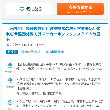
（12分割）（一律手当を含む）＜昇給有無＞有＜残業手当＞有＜
■少数精鋭ならではの魅力～待機リスクが低いため、安心して就業
未経験からスタートしたメンバーが多いため、新人をサポートす
給与補足＞■別途、外勤手当など手当支給※経験・能力などを考慮
できる環境です～
る風土は全拠点をまたいで浸透しています。「メンター制度」も
応募依頼する
気になる
の上、話し合いで決定賃金はあくまでも目安の金額であり、選考
適切なフォローを実施するために約300人のMR数を保って運営し
取り入れており、独り立ちまでメンターを中心に、全てマンツー
（エージェントサービス）
を通じて上下する可能性があります。月給(月額)は固定手当を含め
ており、プロジェクト終了の数か月前から面談を実施しているた
マン指導でサポートいたします。またメンターだけではなく「チ
た表記です。
め、隙間なくアサインすることができますのでMRの成長機会を奪
ームで協力して業務を遂行していく」のが当社流です。
うことは決してございません。適切なフォローが顧客である製薬
■幅広いキャリアパス
【南九州／未経験歓迎】医療機器の法人営業◆OJT体
企業からの満足にもつながり、業界内でも評価されています。
将来は、エリアを統括するリージョナルマネージャー (30代前半
■親身なフォロー体制とキャリアを築ける評価制度
のリージョナルマネージャーもいます)、または営業スペシャリス
制◎◆整形外科向けメーカー◆フレックスタイム制度
CSOは本部のバックアップ体制が何より重要です。1人のプロジ
トとしての専門職、マーケティングのキャリアパスも開かれてい
有
ェクトマネージャーが管理するMRは約20名程度であり、相談事
ます。
株式会社ＡｉｍｅｄｉｃＭＭＴ
があればいつでも連絡できる距離感です。一カ月に一度の面談も
実施しており、日々の業務だけでなく中長期的な視点での相談も
変更の範囲：会社の定める業務
正社員
職種未経験歓迎
業種未経験歓迎
可能です。また、クライアント・社内評価に基いた明確な評価制
度により、キャリアや年収アップに向けた目標を定めやすい環境
です。
【顧客折衝経験歓迎・手厚いOJT有／外傷・スポーツ整形領域の
■大手製薬企業でも採用～「現場力」を養うための充実した教育体
希少な内資系メーカー／東証プライム上場バンドー化学グループ
仕事内容
制と研修コンテンツ～
／日本人の体格・骨格に合わせた製品が特徴／インセンティブ支
特定の製剤を持たないCSOだからこそ、当社の教育サポートは単
給率87％】
＜勤務地詳細1＞南九州エリア住所：熊本県、宮崎県、鹿児島県
なる知識の提供だけでなく、MRとしての現場力を培うことに比重
受動喫煙対策：敷地内喫煙可能場所あり＜勤務地詳細2＞福岡営業
を置いております。
【業務概要】
勤務地
所住所：福岡県福岡市博多区比恵町1-1 楠本第7ビル502号勤務地
【最寄り駅】
オンコロジー領域等の知識を提供するe-learningはもちろん、専門
■当社は整形外科向け医療機器の製造・販売・アフターサービスを
最寄駅：JR線／博多駅受動喫煙対策：敷地内喫煙可能場所あり変
東比恵駅、博多駅、祇園駅(福岡県)
領域のKOLへの営業ロールプレイングの機会もあり、生き残るMR
行っております。
更の範囲：会社の定める事業所
としての営業スキルを身に着けることが可能です。
■本ポジションでは整形外科医を相手とした医療機器（整形外科向
＜予定年収＞400万円～600万円＜賃金形態＞年俸制上記年収に加
当社の研修内容は大手製薬企業所属MR教育にも使用されておりま
けインプラント）の営業を担当します。自宅からの直行直帰が基
え、営業インセンティブがございます。＜賃金内訳＞年額（基本
す。
本の営業スタイルです。
給与