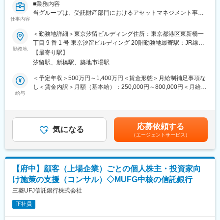
■業務内容
当グループは、受託財産部門におけるアセットマネジメント事業
仕事内容
の事業企画部署として、オルタナティブ運用領域の成長戦略をリ
ードしています。
＜勤務地詳細＞東京汐留ビルディング住所：東京都港区東新橋一
近年、国内においてもオルタナティブ投資への注目が急速に高ま
丁目 9 番 1 号 東京汐留ビルディング 20階勤務地最寄駅：JR線／
っており、当社においても今後の成長を牽引する重点領域とし
勤務地
新橋駅受動喫煙対策：敷地内全面禁煙変更の範囲：会社の定める
【最寄り駅】
て、取組みを一層強化しています。
事業所（リモートワーク含む）
汐留駅、新橋駅、築地市場駅
当グループでは、「不動産」「インフラ」「プライベートデッ
ト」を主要投資対象とするインハウス運用ビジネスについて、戦
＜予定年収＞500万円～1,400万円＜賃金形態＞月給制補足事項な
略立案から推進までを一貫して担っています。単なる企画業務に
し＜賃金内訳＞月額（基本給）：250,000円～800,000円＜月給＞
とどまらず、事業成長に直結する施策を自ら設計し、現場と一体
給与
250,000円～800,000円＜昇給有無＞有＜残業手当＞有＜給与補足
となって実行していくことがミッションです。
＞■前職・経験を考慮の上、当社規定により決定いたします。■昇
給：年1回、■賞与：年2回賃金はあくまでも目安の金額であり、
■業務詳細：
選考を通じて上下する可能性があります。月給(月額)は固定手当を
応募依頼する
具体的には、各運用部署および販売部署と連携しながら、収益目
気になる
含めた表記です。
（エージェントサービス）
標の設定や進捗管理（KPIマネジメント）を行うとともに、現場で
発生する課題やボトルネックの解消に向けた施策を企画・実行し
ます。
【府中】顧客（上場企業）ごとの個人株主・投資家向
さらに、組織体制や業務プロセスの高度化、社内ルールの整備、
け施策の支援（コンサル）◇MUFG中核の信託銀行
事業買収を含む新たなビジネススキームの構築など、事業基盤の
強化にも幅広く携わります。
三菱UFJ信託銀行株式会社
正社員
■業務の位置付け・期待値
本業務の大きな特徴は、オルタナティブ運用事業全体を俯瞰する