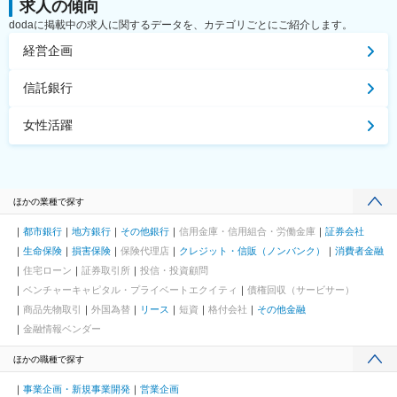
求人の傾向
dodaに掲載中の求人に関するデータを、カテゴリごとにご紹介します。
経営企画
信託銀行
女性活躍
ほかの業種で探す
都市銀行
地方銀行
その他銀行
信用金庫・信用組合・労働金庫
証券会社
生命保険
損害保険
保険代理店
クレジット・信販（ノンバンク）
消費者金融
住宅ローン
証券取引所
投信・投資顧問
ベンチャーキャピタル・プライベートエクイティ
債権回収（サービサー）
商品先物取引
外国為替
リース
短資
格付会社
その他金融
金融情報ベンダー
ほかの職種で探す
事業企画・新規事業開発
営業企画