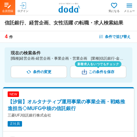
会員登録
ログイン
気になる
メニュー
信託銀行、経営企画、女性活躍
の転職・求人検索結果
4
条件で並び替え
件
現在の検索条件
[職種]経営企画-経営企画・事業企画・営業企画 [業種]信託銀行-金融業界 [詳細条件](会社・職場の環境)女性活躍
新着求人をいつでもチェック
条件の変更
この条件を保存
NEW
【汐留】オルタナティブ運用事業の事業企画・戦略推
進担当◇MUFG中核の信託銀行
三菱UFJ信託銀行株式会社
正社員