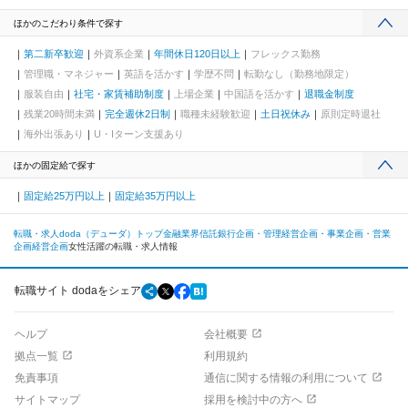
ほかのこだわり条件で探す
第二新卒歓迎
外資系企業
年間休日120日以上
フレックス勤務
管理職・マネジャー
英語を活かす
学歴不問
転勤なし（勤務地限定）
服装自由
社宅・家賃補助制度
上場企業
中国語を活かす
退職金制度
残業20時間未満
完全週休2日制
職種未経験歓迎
土日祝休み
原則定時退社
海外出張あり
U・Iターン支援あり
ほかの固定給で探す
固定給25万円以上
固定給35万円以上
転職・求人doda（デューダ）トップ
金融業界
信託銀行
企画・管理
経営企画・事業企画・営業
企画
経営企画
女性活躍の転職・求人情報
転職サイト dodaをシェア
ヘルプ
会社概要
拠点一覧
利用規約
免責事項
通信に関する情報の利用について
サイトマップ
採用を検討中の方へ