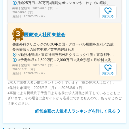
月給25万円～30万円※配属先ポジションやこれまでの経験、スキルなどを考慮して決定します※残業代は別途支給【年収例】年収439万円／入社3年目／月給27万9000円+賞与【将来役職登用となった際の年収例】（モデルケース）・チーム長／559万円～696万円（月給+賞与）※成果次第でさらなる年収UPも可能です
掲載予定期間：
2026/6/25（木）
〜
2026/8/26（水）
気になる
更新日：
2026/6/25（木）
医療法人社団東整会
整形外科クリニックのCOO◆全国・グローバル展開を牽引／急成
長医療法人の経営中核／業界未経験歓迎
＜勤務地詳細＞東京神田整形外科クリニック住所：東京都千代田区鍛冶町2丁目8-6 メディカルプライム神田3F勤務地最寄駅：JR山手線／神田駅受動喫煙対策：屋内全面禁煙変更の範囲：会社の定める事業所
＜予定年収＞1,500万円～2,000万円＜賃金形態＞月給制＜賃金内訳＞月額（基本給）：1,200,000円～1,500,000円＜月給＞1,200,000円～1,500,000円＜昇給有無＞有＜残業手当＞有＜給与補足＞※経験やスキルを考慮して決定します。■昇給：年1回■賞与：年2回賃金はあくまでも目安の金額であり、選考を通じて上下する可能性があります。月給(月額)は固定手当を含めた表記です。
掲載予定期間：
2026/7/23（木）
〜
2026/10/21（水）
気になる
更新日：
2026/7/23（木）
※求人応募数の多い順にランキングしています（非公開求人は除く）。
※集計対象期間：2026/8/3（月）～2026/8/9（日）
※事情により掲載終了予定日よりも前に求人募集が終了していることもご
ざいます。その場合は当サイトから応募はできませんので、あらかじめご
了承ください。
経営企画
の人気求人ランキングを詳しく見る