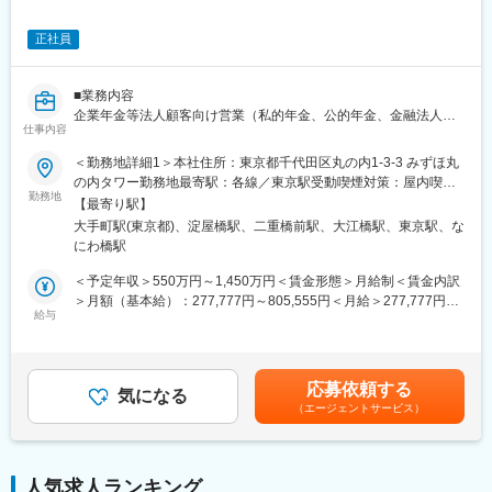
◎足許では高度な専門性発揮を担える人材に焦点を当てた人事制
度への改定を行い、主軸となる事業領域を中心に即戦力としての
正社員
キャリア採用を拡大しております。
変更の範囲：当社業務全般
◎またワークライフバランスの実現に向けて、ライブウィークと
呼ぶ「半期毎の5営業日連続休暇」取得を強く奨励し、加えて効率
■業務内容
的・魅力的な職場作りを目指した「スマートワーク」推進による
企業年金等法人顧客向け営業（私的年金、公的年金、金融法人、
社内業務改革にも常に取り組んでおります。
仕事内容
学校法人等）
・ポートフォリオやプロダクトなど運用に係る説明・ソリューシ
変更の範囲：当社業務全般
＜勤務地詳細1＞本社住所：東京都千代田区丸の内1-3-3 みずほ丸
ョン提案
の内タワー勤務地最寄駅：各線／東京駅受動喫煙対策：屋内喫煙
・年金および退職金制度の新規設立・見直し提案
勤務地
可能場所あり＜勤務地詳細2＞大阪年金営業部住所：大阪府大阪市
【最寄り駅】
・Webを活用した営業やマーケティング（DX）の推進
中央区北浜3-6-22 淀屋橋ステーションワン勤務地最寄駅：地下
大手町駅(東京都)、淀屋橋駅、二重橋前駅、大江橋駅、東京駅、な
鉄・御堂筋線／淀屋橋駅受動喫煙対策：敷地内全面禁煙変更の範
にわ橋駅
■配属部署
囲：会社の定める事業所（リモートワーク含む）
年金営業第一部～第三部(東日本)、大阪年金営業部（西日本）のい
＜予定年収＞550万円～1,450万円＜賃金形態＞月給制＜賃金内訳
ずれか（各部20~24名）
＞月額（基本給）：277,777円～805,555円＜月給＞277,777円～
給与
805,555円＜昇給有無＞有＜残業手当＞有＜給与補足＞※上記はあ
■教育体制
くまで目安であり、月給は能力・適性等を考慮し、当行の規定に
入社後は1週間程度の座学研修を行い、その後現場部署に配属とな
より決定いたします。※上記予定年収は残業手当を含みます。賃金
ります。
はあくまでも目安の金額であり、選考を通じて上下する可能性が
応募依頼する
気になる
あります。月給(月額)は固定手当を含めた表記です。
（エージェントサービス）
■キャリアパス
入口は年金営業（法人向け）ですが、ご自身の希望等を基に、営
業以外や年金以外のアセットマネジメント業務に携わる部署への
異動の可能性もあります。またチャレンジする気持ちがあれば、
人気求人ランキング
海外への赴任やアセットマネジメント業務以外の領域に異動でき