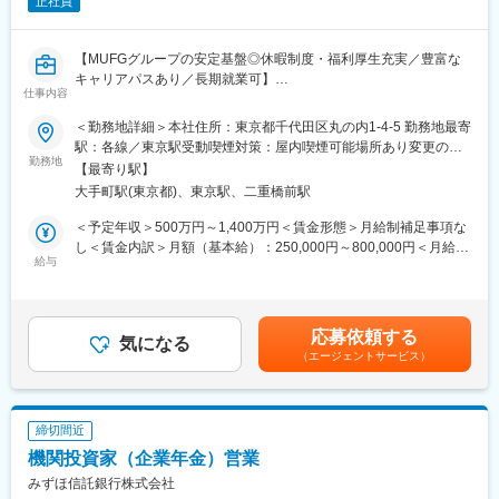
正社員
が増加しています。顧客ニーズに応える体制強化のため、弊社で
コンサルを担っていただける方を募集しています。
【MUFGグループの安定基盤◎休暇制度・福利厚生充実／豊富な
■事業環境
キャリアパスあり／長期就業可】
（1）個人投資家による長期保有は、株価の下支えや企業の安定的
仕事内容
■担当業務：
な成長に貢献します。
資産管理（インベスターサービス）業務に係る海外現法の経営管
（2）株式の持ち合い解消が進む中、個人投資家は取引量（出来
＜勤務地詳細＞本社住所：東京都千代田区丸の内1-4-5 勤務地最寄
理・新規事業企画・営業推進支援・M&A業務（投資先発掘、買収
高）を増やす「プレイヤー」として機能し、市場での存在感を高
駅：各線／東京駅受動喫煙対策：屋内喫煙可能場所あり変更の範
交渉、エクセキューション、インテグレーション）。Tokyo、
勤務地
めます。
囲：当社の全国の拠点（海外含む）
【最寄り駅】
NewYork、London、Singapore、Cayman等でグローバルに業務
（3）アクティビスト（物言う株主）の活動が活発化する中、個人
大手町駅(東京都)、東京駅、二重橋前駅
展開しており、将来的に海外での勤務可能性有
株主を増やすことで、議決権を分散させ、与党株主増加につなげ
る狙いがあります。
＜予定年収＞500万円～1,400万円＜賃金形態＞月給制補足事項な
■業務の魅力：
し＜賃金内訳＞月額（基本給）：250,000円～800,000円＜月給＞
MUFGの成長戦略に位置付けられているグローバルインベスター
給与
■入社後の配属先の上司
250,000円～800,000円＜昇給有無＞有＜残業手当＞有＜給与補足
サービス事業は、投資家等のビジネスをサポートをする事業とし
直属の上司はキャリア採用により入社後、コンサルタント業務を
＞■前職・経験を考慮の上、同社規定により決定いたします。■昇
て資産管理業務に加え、ファンドファイナンス、ファンド為替と
経て、当業務/領域の課長になっています。キャリア採用後のご本
給：年1回、■賞与：年2回賃金はあくまでも目安の金額であり、
いった高付加価値業務の提供を進めています。更なる成長拡大に
人の意欲やご活躍により、管理職を目指していただけるポストで
選考を通じて上下する可能性があります。賃金はあくまでも目安
応募依頼する
向け、引き続き、新規事業戦略立案など積極展開を進め、世界ト
気になる
す。
の金額であり、選考を通じて上下する可能性があります。月給(月
（エージェントサービス）
ップレベルの事業拡大・強化を進めています。
額)は固定手当を含めた表記です。
■採用後のキャリア
■企業としての特徴：
弊社は、当コンサルタント業務のほか、顧客の株主名簿管理業務
◎MUFGの中核を担う信託銀行として、高度かつ幅広い専門性を
全般をサポートしています。名簿管理業務における事務やシステ
締切間近
お客様へ提供。Fintech等による金融の変革の中においても、
ム企画のほか、機関投資家や会社法務領域のコンサル、営業、商
機関投資家（企業年金）営業
MUFGの国内随一の圧倒的な顧客基盤に対して高い付加価値を生
品企画等、幅広い領域を有しており、入社後他の業務へのキャリ
み出し続けることで更なる成長を目指しています。
みずほ信託銀行株式会社
アへトライすることも可能です。