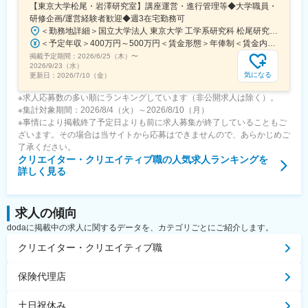
【東京大学松尾・岩澤研究室】講座運営・進行管理等◆大学職員・
研修企画/運営経験者歓迎◆週3在宅勤務可
＜勤務地詳細＞国立大学法人 東京大学 工学系研究科 松尾研究室住所：東京都文京区本郷7-3-1 工学部２号館/９号館受動喫煙対策：敷地内喫煙可能場所あり変更の範囲：会社の定める事業所（リモートワーク含む）
＜予定年収＞400万円～500万円＜賃金形態＞年俸制＜賃金内訳＞年額（基本給）：3,800,000円～5,000,000円＜月額＞316,666円～416,666円（12分割）＜昇給有無＞有＜残業手当＞有＜給与補足＞※資格、能力、経験に応じて決定します。・昇給：年1回（査定あり）・残業代は実施分、１分単位で支給賃金はあくまでも目安の金額であり、選考を通じて上下する可能性があります。月給(月額)は固定手当を含めた表記です。
掲載予定期間：
2026/6/25（木）
〜
2026/9/23（水）
気になる
更新日：
2026/7/10（金）
※求人応募数の多い順にランキングしています（非公開求人は除く）。
※集計対象期間：2026/8/4（火）～2026/8/10（月）
※事情により掲載終了予定日よりも前に求人募集が終了していることもご
ざいます。その場合は当サイトから応募はできませんので、あらかじめご
了承ください。
クリエイター・クリエイティブ職
の人気求人ランキングを
詳しく見る
求人の傾向
dodaに掲載中の求人に関するデータを、カテゴリごとにご紹介します。
クリエイター・クリエイティブ職
保険代理店
土日祝休み