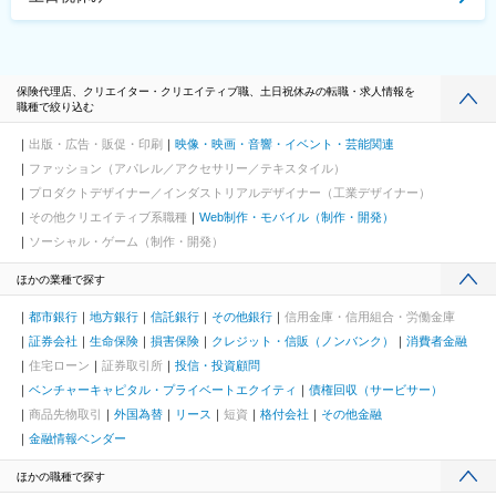
保険代理店、クリエイター・クリエイティブ職、土日祝休みの転職・求人情報を
職種で絞り込む
出版・広告・販促・印刷
映像・映画・音響・イベント・芸能関連
ファッション（アパレル／アクセサリー／テキスタイル）
プロダクトデザイナー／インダストリアルデザイナー（工業デザイナー）
その他クリエイティブ系職種
Web制作・モバイル（制作・開発）
ソーシャル・ゲーム（制作・開発）
ほかの業種で探す
都市銀行
地方銀行
信託銀行
その他銀行
信用金庫・信用組合・労働金庫
証券会社
生命保険
損害保険
クレジット・信販（ノンバンク）
消費者金融
住宅ローン
証券取引所
投信・投資顧問
ベンチャーキャピタル・プライベートエクイティ
債権回収（サービサー）
商品先物取引
外国為替
リース
短資
格付会社
その他金融
金融情報ベンダー
ほかの職種で探す