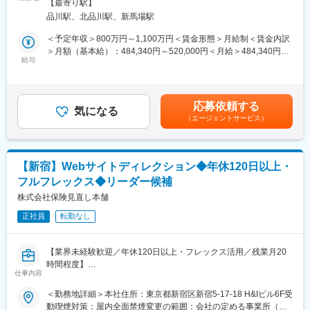
内全面禁煙変更の範囲：本文参照
【最寄り駅】
担当いただきます。
駅、新宿駅(東京メトロ)、新宿御苑前駅、要町駅、吉祥寺駅、京王
品川駅、北品川駅、新馬場駅
Webディレクターとして、関連部署とのMTG、要件整理、ワーク
八王子駅、立川駅、平沼橋駅、川崎駅、海老名駅(相鉄・小田急)、
フロー改善、ワイヤーフレーム制作、デザイン・コーディングな
川口駅、春日部駅、葭川公園駅、野田市駅、市川駅、工機前駅、
＜予定年収＞800万円～1,100万円＜賃金形態＞月給制＜賃金内訳
どの制作進行管理、分析などをご担当いただきます。
中央前橋駅、西桐生駅、宇都宮駅東口駅、函館駅前駅、仙台駅(地
＞月額（基本給）：484,340円～520,000円＜月給＞484,340円～
・チームの主なKPIは認知率向上、好意度向上、トラフィック増
下鉄)、曽根田駅、名鉄名古屋駅、新豊橋駅、豊川稲荷駅、第一通
給与
520,000円＜昇給有無＞有＜残業手当＞無＜給与補足＞※年収や月
加、コンバージョン（率）向上、業務効率化など
り駅、金沢駅、新西金沢駅、西松本駅、新魚津駅、福井駅、あす
給はご経験等を鑑みて決定をいたします。・賞与年2回（6月・12
・上記に伴う、アクセス分析やレポート作成、ワークフロー改善
なろう四日市駅、上栄町駅、大阪梅田駅(阪急線)、小路駅、浅香
月に会社業績や本人の評価により支給）・昇給年2回（1月・7月
駅、神戸駅(兵庫県)、三宮駅(神戸新交通)、西宮駅、山陽姫路駅、
に会社実績や本人の評価により改定）賃金はあくまでも目安の金
応募依頼する
■組織構成
八木西口駅、田中口駅、電鉄出雲市駅、岡山駅前駅、高松築港
気になる
額であり、選考を通じて上下する可能性があります。月給(月額)は
（エージェントサービス）
編成部
駅、祇園駅(福岡県)、五島町駅、熊本駅前駅、鹿児島駅前駅、美栄
固定手当を含めた表記です。
・体制：部長1名直下、2課体制
橋駅、大通駅、栄町駅(愛知県)、日吉町駅、新宿駅、東新宿駅、立
・人員構成：正社員11名（課長2名含む）および外部パートナー
川南駅、県庁前駅(千葉県)、市川真間駅、東宿郷駅、北１２条駅、
（派遣スタッフ等）
松風町駅、仙台駅、近鉄名古屋駅、大須観音駅、新浜松駅、七ツ
【新宿】Webサイトディレクション◆年休120日以上・
屋駅、電鉄富山駅、末広町駅(富山県)、福井駅(福井県)、大阪駅、
フルフレックス◆リーダー候補
■組織について
高速神戸駅、三宮駅(神戸市営)、阪神国道駅、畝傍駅、西川緑道公
楽天生命、楽天損保、楽天ペット保険のマーケティング全般を担
園駅、猿猴橋町駅、南堀端駅、二本木口駅、桜島桟橋通駅
株式会社保険見直し本舗
っています。保険商品の販売を目的とした企画・戦略だけでな
正社員
転勤なし
く、楽天グループ横断で企画や新ビジネスを検討することも多い
部門です。
データ戦略本部は、楽天保険グループにおける「データ分析・活
【業界未経験歓迎／年休120日以上・フレックス活用／残業月20
用」を担い、保険で保有するデータだけでなく、楽天グループ内
時間程度】
の各種データと連携した分析を行い保険ビジネスの拡大や～活用
仕事内容
■業務概要
を行っております。
「保険見直し本舗」を全国で350店舗以上展開している当社に
＜勤務地詳細＞本社住所：東京都新宿区新宿5-17-18 H&Iビル6F受
データ分析を担当する一部のメンバーは楽天グループのデータに
て、
動喫煙対策：屋内全面禁煙変更の範囲：会社の定める事業所（リ
直接アクセスして分析ができるので、広範・膨大なデータを活用