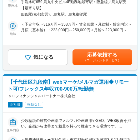
手洗水町659 烏丸中央ビル4F勤務地最寄駅：阪急線／烏丸駅受動
自社HPや公式SNS、メルマガ等を活用し、会社の魅力を発信して
勤務地
喫煙対策：敷地内全面禁煙変更の範囲：会社の定める事業所
【最寄り駅】
保険募集人の採用強化を目指す「オンライン採用広報」を担いま
四条駅(京都市営)、烏丸駅、烏丸御池駅
す 。
保険業界の知識は不要。デザイン・制作・マーケティングと幅広
＜予定年収＞316万円～358万円＜賃金形態＞月給制＜賃金内訳＞
く携わることができ、自発的なアイデアや提案が歓迎される環境
月額（基本給）：223,000円～250,000円＜月給＞223,000円～
です！
給与
250,000円＜昇給有無＞有＜残業手当＞有＜給与補足＞■昇給・昇
格：年1回■賞与：年2回（3月、9月）賃金はあくまでも目安の金
■具体的に：
額であり、選考を通じて上下する可能性があります。月給(月額)は
主担当のサポート役としてダブルチェックや業務改善の提案を行
固定手当を含めた表記です。
応募依頼する
いながら、柔軟に幅広い広報・運用実務へ企画段階から携わって
気になる
（エージェントサービス）
いただきます。
会社の魅力を伝える採用ブランディングを推進する役割です。
・採用強化を目的とした広報活動
【千代田区九段南】webマーケ/メルマガ運用◆リモー
・SNS（Instagram・YouTube・LINE等）の企画・運用
ト可/フレックス年収700-900万/転勤無
・メルマガ配信／HPの記事更新／チラシ作成
・採用ブランディングの推進
ａｕフィナンシャルパートナー株式会社
・集客施策の企画・改善提案
正社員
転勤なし
★HP：https://www.holos.jp/
少数精鋭の経営企画部でメルマガ企画運用やSEO、WEB改善を担
～★特徴★～
い、企画から改善まで裁量を持って推進できる環境です。
・英大手保険会社ハウデングループとの新体制で成長フェーズの
仕事内容
■職務内容：
企業で0→1ベースからウェブ採用を立ち上げ
【業務内容】
＜勤務地詳細＞★本社住所：東京都千代田区九段南3-8-11 飛栄九