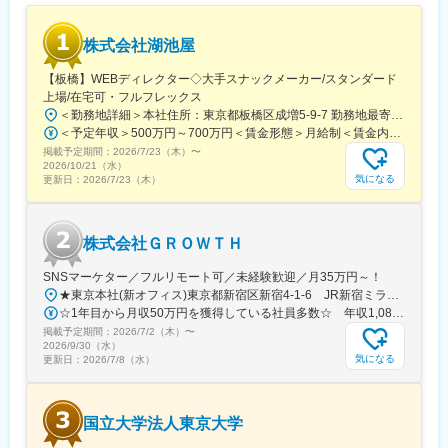
■組織体制について：
株式会社湖池屋
従業員35名規模の組織です。制作部門として連携しながら案件を
進めていきます。幅広い業務に関わる機会があり、経験に応じて
【板橋】WEBディレクター◇大手スナックメーカー/スタンダード
担当領域を広げていくことが可能です。
上場/在宅可・フルフレックス
＜勤務地詳細＞本社住所：東京都板橋区成増5-9-7 勤務地最寄駅：東武東上線／成増駅受動喫煙対策：屋内全面禁煙変更の範囲：会社の定める事業所
■当社の特徴：
＜予定年収＞500万円～700万円＜賃金形態＞月給制＜賃金内訳＞月額（基本給）：279,000円～378,900円＜月給＞279,000円～378,900円＜昇給有無＞有＜残業手当＞有＜給与補足＞※経験・スキルを考慮の上、決定いたします。■昇給：年1回■賞与：年2回（計5ヶ月分相当※昨年実績）賃金はあくまでも目安の金額であり、選考を通じて上下する可能性があります。月給(月額)は固定手当を含めた表記です。
東北放送・河北新報グループ企業として長年の制作実績を持ち、
掲載予定期間：
2026/7/23（木）
〜
地域に根ざした番組制作を強みとしています。働き方としても、
2026/10/21（水）
残業は月10時間程度と制作会社の中では落ち着いた環境で、長期
気になる
更新日：
2026/7/23（木）
的にキャリアを築きやすい点が魅力です。
変更の範囲：会社の定める業務
株式会社ＧＲＯＷＴＨ
SNSマーケター／フルリモート可／未経験歓迎／月35万円～！
★東京本社(新オフィス)東京都新宿区新宿4-1-6 JR新宿ミライナタワー 18F★虎ノ門支社東京都港区虎ノ門4-1-28 虎ノ門タワーズオフィス 19F★丸の内支社東京都千代田区丸の内1-9-2グラントウキョウサウスタワー11階★銀座支社東京都中央区銀座7丁目13番6号★渋谷支社東京都渋谷区渋谷2-21-1 渋谷ヒカリエ 33F★名古屋支社愛知県名古屋市中村区名駅3丁目28-12★大阪支社大阪府大阪市西区西本町1-4-1オリックス本町ビル 4階★福岡支社福岡県福岡市博多区祇園町8-13 第一プリンスビル内 The Company 2階★＊ 新オフィス移転（東京本社）に伴い増員 ＊★本社が新宿駅直結のミライナタワー18階に移転！共有ラウンジでのリフレッシュやフリードリンクもあります！オシャレな環境で働くことが体現できるので、飽きのないビジネスライフを送れることは間違いナシです♪
☆1年目から月収50万円を獲得している社員多数☆ 年収1,080万円／29歳／前職：不動産営業
掲載予定期間：
2026/7/2（木）
〜
2026/9/30（水）
気になる
更新日：
2026/7/8（水）
国立大学法人東京大学