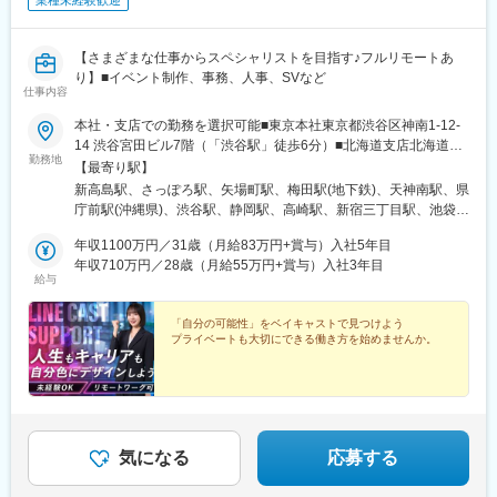
業種未経験歓迎
【さまざまな仕事からスペシャリストを目指す♪フルリモートあ
り】■イベント制作、事務、人事、SVなど
仕事内容
本社・支店での勤務を選択可能■東京本社東京都渋谷区神南1-12-
14 渋谷宮田ビル7階（「渋谷駅」徒歩6分）■北海道支店北海道札
勤務地
幌市中央区北4条西1-1-7 MMS札幌駅前ビル2階（「札幌駅」徒歩
【最寄り駅】
3分）■横浜支店神奈川県横浜市港北区新横浜2-5-14 Wise Next新
新高島駅、さっぽろ駅、矢場町駅、梅田駅(地下鉄)、天神南駅、県
横浜3階（「新横浜駅」徒歩4分）■厚木支店神奈川県厚木市中町4-
庁前駅(沖縄県)、渋谷駅、静岡駅、高崎駅、新宿三丁目駅、池袋
14-1 サクセス本厚木ビル 5階（「本厚木駅」徒歩3分）■高崎支社
駅、井の頭公園駅、町田駅、八王子駅、立川北駅、横浜駅、新横
群馬県高崎市栄町3-11 高崎バナーズビル3階（「高崎駅」東口徒
年収1100万円／31歳（月給83万円+賞与）入社5年目
浜駅、京急川崎駅、座間駅、上溝駅、藤沢駅、海老名駅(相模線)、
歩3分）■静岡支店静岡県静岡市葵区紺屋町17-1 葵タワー1階
年収710万円／28歳（月給55万円+賞与）入社3年目
大宮駅(埼玉県)、浦和駅、さいたま新都心駅、川口元郷駅、上尾
給与
（「静岡駅」北口徒歩3分）■名古屋支店愛知県名古屋市中区栄3-
駅、新座駅、熊谷駅、八木崎駅、千葉中央駅、千葉みなと駅、柏
15-33 栄ガスビル13階（「栄駅」徒歩5分）■大阪支店大阪府大阪
駅、松戸駅、愛宕駅(千葉県)、国府台駅、水戸駅、つくば駅、勝田
市北区角田町8-1 大阪梅田ツインタワーズ・ノース19階（「大阪
「自分の可能性」をベイキャストで見つけよう
駅、伊勢崎駅、前橋駅、世良田駅、桐生駅、宇都宮駅、栃木駅、
プライベートも大切にできる働き方を始めませんか。
駅」徒歩2分）■福岡支店福岡県福岡市中央区天神1-4-1 西日本新
小山駅、札幌駅、旭川駅、函館駅、小樽駅、千歳駅(北海道)、青森
聞会館16階（「天神駅」徒歩3分）■沖縄支店沖縄県那覇市久米2-
駅、一ノ関駅、遠野駅、久慈駅、水沢駅、秋田駅、横手駅、あお
3-15 JR九州沖縄ビル5階（「県庁前駅」徒歩4分）
ば通駅、泉中央駅、古川駅、気仙沼駅、蔵王駅、山形駅、寒河江
駅、酒田駅、福島駅(福島県)、いわき駅、会津若松駅、郡山駅(福
島県)、郡山富田駅、白河駅、国際センター駅、豊橋駅、豊川駅、
岡崎駅、安城駅、浜松駅、新静岡駅、沼津駅、富士駅、三島駅、
気になる
応募する
裾野駅、御殿場駅、菊川駅(静岡県)、大場駅、三島広小路駅、北鉄
金沢駅、西金沢駅、松任駅、野々市工大前駅、小松駅、新潟駅、