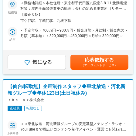
自ら課題を見つけ主体的に行動頂き、企画担当と連携した制作業
＜勤務地詳細＞本社住所：東京都千代田区九段南3-8-11 受動喫煙
り多くの方にスマホ金融の魅力をお届けすることを目的としてい
務を担当いただきます。
対策：屋内全面禁煙変更の範囲：会社の定める事業所（リモート
ます。お金のプロであるファイナンシャルプランナーがお客様一
＜具体例＞
勤務地
ワーク含む）
人一人にオーダーメイドのマネープランを作成し、お金に関する
【最寄り駅】
・ホームページやLPのデザイン、制作、公開
不安を解消する「家計見直し相談」というサービスを提供してお
市ケ谷駅、半蔵門駅、九段下駅
・クリエイティブ／コンテンツ／バナーデザイン・制作
ります。auショップ・スマートフォンを起点に、ファイナンシャ
・コーディング
＜予定年収＞700万円～900万円＜賃金形態＞月給制＜賃金内訳＞
ルプランナーと共にお客様一人ひとりに合わせた金融商品・サー
・UI／UX改善
月額（基本給）：320,000円～450,000円＜月給＞320,000円～
ビスのご提案をしている成長企業です。
・タグ設置／計測
給与
450,000円＜昇給有無＞有＜残業手当＞有＜給与補足＞ご年収は
■キャリアパス
■ご入社後一番初めにお任せしたい業務・部署としてのミッショ
ご経験を鑑みて決定します。■昇給：年1回■賞与：年2回■諸手
現在は出向者が多い環境ですが、今後は直接雇用の正社員が会社
ン：
当：通勤手当/残業手当賃金はあくまでも目安の金額であり、選考
の中心となり会社の経営や組織パフォーマンスを最大化すること
・サイト改善PDCA
を通じて上下する可能性があります。月給(月額)は固定手当を含め
を目指しています。成果と挑戦を評価し、定期的な1on1を通じて
応募依頼する
・SEO対策強化に必要なLP／バナー制作、サイト改修作業、コー
気になる
た表記です。
ゴールの達成と成長を支援いたします。
（エージェントサービス）
ディング／コンテンツ公開等
■働く環境
■業務の魅力
在宅勤務やフレックスタイム制を活用して柔軟な勤務がしやすい
少数精鋭の組織のため小回りが利き、スピード感をもって業務に
環境です。
取り組むことが出来ます。
年次有給休暇については、全休・半休・時間休など柔軟な利用制
【仙台/転勤無】企画制作スタッフ◆東北放送・河北新
一人ひとりの裁量も大きく様々なことにチャレンジ出来る環境が
度あります。
報グループ◆年休123日(土日祝休み)
あります。
これから強化していくポジションであり、初期のフェーズのた
ｔｂｃ Ａｚ株式会社
変更の範囲：会社の定める業務
め、中核となって業務にあたることが出来ます。
正社員
転勤なし
ワンフロアで経営者との距離が近く決裁もスピード感をもって業
務を進めることが出来ます。
スタートメンバーとなり一から業務に携わることができます。
＜＜東北放送・河北新報グループの安定基盤／テレビ・ラジオ・
■同社について：
YouTubeまで幅広いコンテンツ制作／イベント運営にも関われる
同社は、スマートフォンを通じお客さまの日常生活における決
仕事内容
／残業月10h程度／年間休日123日／仙台勤務・転勤なし＞＞