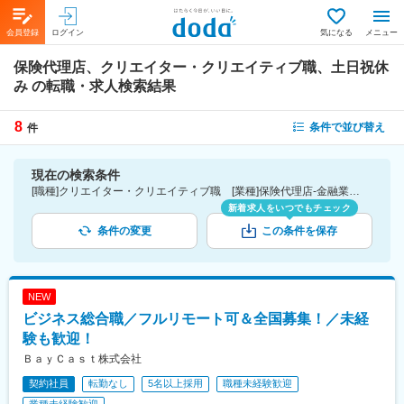
会員登録
ログイン
気になる
メニュー
保険代理店、クリエイター・クリエイティブ職、土日祝休
み
の転職・求人検索結果
8
条件で並び替え
件
現在の検索条件
[職種]クリエイター・クリエイティブ職 [業種]保険代理店-金融業界 [詳細条件](休日・働き方)土日祝休み
新着求人をいつでもチェック
条件の変更
この条件を保存
NEW
ビジネス総合職／フルリモート可＆全国募集！／未経
験も歓迎！
ＢａｙＣａｓｔ株式会社
契約社員
転勤なし
5名以上採用
職種未経験歓迎