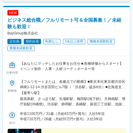
亀田駅、白山駅(新潟県)、新津駅、燕三条駅、東三条駅、長野駅、
篠ノ井駅、松本駅、上諏訪駅、富山駅、高岡駅、新高岡駅、魚津
NEW
駅、福井城址大名町駅、水居駅、丸岡駅、岐阜駅、高山駅、名鉄
岐阜駅、大垣駅、津駅、近鉄四日市駅、津新町駅、鈴鹿市駅、播
ビジネス総合職／フルリモート可＆全国募集！／未経
磨駅、草津駅(滋賀県)、大津駅、南草津駅、彦根駅、長浜駅、西梅
験も歓迎！
田駅、布施駅、堺市駅、ハーバーランド駅、三ノ宮駅、西宮駅(Ｊ
BayGroup株式会社
Ｒ線)、手柄駅、姫路駅、奈良駅、近鉄奈良駅、大和西大寺駅、大
和八木駅、和歌山駅、和歌山市駅、米子駅、後藤駅、弓ケ浜駅、
正社員
契約社員
転勤なし
5名以上採用
職種未経験歓迎
鳥取駅、松江駅、出雲市駅、岡山駅、広島駅、山口駅(山口県)、下
業種未経験歓迎
関駅、徳島駅、佐古駅、眉山ロープウェイ山麓駅、阿南駅、高松
駅(香川県)、丸亀駅、綾川駅、松山駅(愛媛県)、松山市駅、今治
駅、博多駅、天神駅、小倉駅(福岡県)、久留米駅、原田駅(福岡
【あなたにマッチしたお仕事をお任せ★各種研修からスタート】
県)、行橋駅、南行橋駅、長崎駅(長崎県)、長崎駅前駅、大分駅、
イベント制作・人事・人材コーディネーター等
賀来駅、西大分駅、熊本駅、宮崎駅、南宮崎駅、都城駅、鹿児島
仕事内容
駅、那覇空港駅(鉄道)、おもろまち駅、本厚木駅、高島町駅、栄駅
【フルリモートまたは、各拠点での勤務】■東京本社東京都渋谷区
(愛知県)、大阪梅田駅(阪神線)、西鉄福岡駅、旭橋駅、明治神宮前
神南1-12-14 渋谷宮田ビル7階（「渋谷駅」徒歩6分）■北海道支店
駅、新宿駅(東京メトロ)、新宿御苑前駅、要町駅、吉祥寺駅、京王
勤務地
北海道札幌市中央区北4条西1-1-7 MMS札幌駅前ビル2階（「札幌
【最寄り駅】
八王子駅、立川駅、平沼橋駅、川崎駅、海老名駅(相鉄・小田急)、
駅」徒歩3分）■横浜支店神奈川県横浜市港北区新横浜2-5-14 Wise
新高島駅、さっぽろ駅、矢場町駅、梅田駅(地下鉄)、天神南駅、県
川口駅、春日部駅、葭川公園駅、野田市駅、市川駅、工機前駅、
Next新横浜3階（「新横浜駅」徒歩4分）■厚木支店神奈川県厚木
庁前駅(沖縄県)、渋谷駅、静岡駅、高崎駅、新宿三丁目駅、池袋
中央前橋駅、西桐生駅、宇都宮駅東口駅、函館駅前駅、仙台駅(地
市中町4-14-1 サクセス本厚木ビル 5階（「本厚木駅」徒歩3分）■
駅、井の頭公園駅、町田駅、八王子駅、立川北駅、横浜駅、新横
下鉄)、曽根田駅、名鉄名古屋駅、新豊橋駅、豊川稲荷駅、第一通
高崎支社群馬県高崎市栄町3-11 高崎バナーズビル3階（「高崎
年収1100万円／31歳（月給83万円+賞与）入社5年目
浜駅、京急川崎駅、座間駅、上溝駅、藤沢駅、海老名駅(相模線)、
り駅、金沢駅、新西金沢駅、西松本駅、新魚津駅、福井駅、あす
駅」東口徒歩3分）■静岡支店静岡県静岡市葵区紺屋町17-1 葵タワ
年収710万円／28歳（月給55万円+賞与）入社3年目
大宮駅(埼玉県)、浦和駅、さいたま新都心駅、川口元郷駅、上尾
なろう四日市駅、上栄町駅、大阪梅田駅(阪急線)、小路駅、浅香
給与
ー1階（「静岡駅」北口徒歩3分 ）■名古屋支店愛知県名古屋市中
駅、新座駅、熊谷駅、八木崎駅、千葉中央駅、千葉みなと駅、柏
駅、神戸駅(兵庫県)、三宮駅(神戸新交通)、西宮駅、山陽姫路駅、
区栄3-15-33 栄ガスビル13階（「栄駅」徒歩5分）■大阪支店大阪
駅、松戸駅、愛宕駅(千葉県)、国府台駅、水戸駅、つくば駅、勝田
八木西口駅、田中口駅、電鉄出雲市駅、岡山駅前駅、高松築港