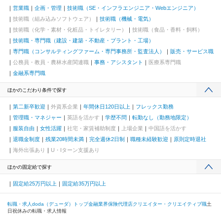
営業職
企画・管理
技術職（SE・インフラエンジニア・Webエンジニア）
技術職（組み込みソフトウェア）
技術職（機械・電気）
技術職（化学・素材・化粧品・トイレタリー）
技術職（食品・香料・飼料）
技術職・専門職（建設・建築・不動産・プラント・工場）
専門職（コンサルティングファーム・専門事務所・監査法人）
販売・サービス職
公務員・教員・農林水産関連職
事務・アシスタント
医療系専門職
金融系専門職
ほかのこだわり条件で探す
第二新卒歓迎
外資系企業
年間休日120日以上
フレックス勤務
管理職・マネジャー
英語を活かす
学歴不問
転勤なし（勤務地限定）
服装自由
女性活躍
社宅・家賃補助制度
上場企業
中国語を活かす
退職金制度
残業20時間未満
完全週休2日制
職種未経験歓迎
原則定時退社
海外出張あり
U・Iターン支援あり
ほかの固定給で探す
固定給25万円以上
固定給35万円以上
転職・求人doda（デューダ）トップ
金融業界
保険代理店
クリエイター・クリエイティブ職
土
日祝休みの転職・求人情報