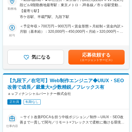
・企画段階から参画でき上流工程に関われる環境
企画発案、先導役として、自ら課題を見つけ主体的に行動頂き、
段ビル9階勤務地最寄駅：東京メトロ・JR各線／市ヶ谷駅受動喫
・楽しくワクワクしながら働ける社風で人を大事にする会社
裁量を持って業務を担当いただきます。
勤務地
煙対策：敷地内喫煙可能場所あり変更の範囲：会社の定める事業
・アイデアが通りやすく様々な企画に携われる経験値の高い職場
【最寄り駅】
＜具体的には例＞
所（リモートワーク含む）
・次世代育成も見据えた長期的なキャリア形成が可能
市ケ谷駅、半蔵門駅、九段下駅
・自社顧客／見込顧客に対するメルマガ配信の企画／運用／改善
・WEBページ改善／コンテンツ企画
＜予定年収＞700万円～900万円＜賃金形態＞月給制＜賃金内訳＞
■配属先について：
・SEO対策推進
月額（基本給）：320,000円～450,000円＜月給＞320,000円～
・マーケティング部：1名体制
■業務の魅力
給与
450,000円＜昇給有無＞有＜残業手当＞有＜給与補足＞ご年収は
社内全体で、笑顔と活気にあふれた、リラックスした職場環境を
少数精鋭の組織のため小回りが利き、スピード感をもって業務に
ご経験を鑑みて決定します。■昇給：年1回■賞与：年2回■諸手
実現しています。デジタル採用マーケティング強化に伴う増員採
取り組むことが出来ます。
当：通勤手当/残業手当賃金はあくまでも目安の金額であり、選考
用です。
一人ひとりの裁量も大きく様々なことにチャレンジ出来る環境が
を通じて上下する可能性があります。月給(月額)は固定手当を含め
応募依頼する
あります。
気になる
た表記です。
■はたらき方：
（エージェントサービス）
これから強化していくポジションであり、初期のフェーズのた
・完全週休2日制・土日祝休み
め、中核となって業務にあたることが出来ます。
・年間休日120日
ワンフロアで経営者との距離が近く決裁もスピード感をもって業
務を進めることが出来ます。
■当社の特徴：
【九段下／在宅可】Web制作エンジニア◆UIUX・SEO
スタートメンバーとなり一から業務に携わることができます。
・保険代理店事業を基軸に様々な事業領域で事業展開する事によ
改善で成長／裁量大×少数精鋭／フレックス有
■組織構成：
り事業ポートフォリオを形成し、事業会社間でのシナジーを最大
3名（部長：1名 アシスタントマネージャー：1名 スタッフ1
ａｕフィナンシャルパートナー株式会社
化すると共に強固な経営基盤の形成を企図しております。
名）
・ユーモア―ビズやコミュニケーションを重視した「ホロスの10
正社員
転勤なし
■同社について：
の価値観」に基づく企業文化の醸成に注力しております。
同社は、スマートフォンを通じお客さまの日常生活における決
済・金融サービスをより身近にする「スマートマネー構想」を、
変更の範囲：会社の定める業務
～サイト改善PDCAを担う中核ポジション／制作～UIUX・SEO改
KDDIおよびauフィナンシャルホールディングスと共に推進するた
善まで一貫して関与／リモート×フレックスで柔軟に働ける環境～
め2019年に設立されました。従来はオンラインを中心にサービス
仕事内容
■職務内容：
を提供してきましたが、オフラインでの顧客接点を持つことでよ