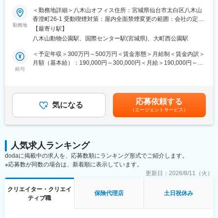
済・金融サービスをより身近にする「スマートマネー構想」を、
＜勤務地詳細＞八木山オフィス住所：宮城県仙台市太白区八木山
KDDIおよびauフィナンシャルホールディングスと共に推進するた
■業務内容：
香澄町26-1 受動喫煙対策：屋内全面禁煙変更の範囲：会社の定め
め2019年に設立されました。従来はオンラインを中心にサービス
テレビ・ラジオ番組のディレクター業務および映像編集業務を中
勤務地
る事業所
を提供してきましたが、オフラインでの顧客接点を持つことでよ
【最寄り駅】
心にお任せいたします。情報番組やバラエティ、スポーツ中継な
り多くの方にスマホ金融の魅力をお届けすることを目的としてい
八木山動物公園駅、国際センター駅(宮城県)、大町西公園駅
どの制作に携わり、企画・撮影・編集まで一貫して担当いただき
ます。お金のプロであるファイナンシャルプランナーがお客様一
ます。加えて、YouTubeなどのデジタルコンテンツ制作や各種イ
＜予定年収＞300万円～500万円＜賃金形態＞月給制＜賃金内訳＞
人一人にオーダーメイドのマネープランを作成し、お金に関する
ベント（スポーツ・音楽・セミナー等）の運営業務にも関与いた
月額（基本給）：190,000円～300,000円＜月給＞190,000円～
不安を解消する「家計見直し相談」というサービスを提供してお
だきます。
給与
300,000円＜昇給有無＞有＜残業手当＞有＜給与補足＞■賞与：年
ります。auだからこそできる身近な接点からお金について考える
2回（前年度実績あり）■昇給：年1回（前年度実績あり）賃金は
きっかけを作り、すべての人がもっと気軽にお金の相談ができる
■業務の特徴：
あくまでも目安の金額であり、選考を通じて上下する可能性があ
環境を整えてまいりました。auショップ・スマートフォンを起点
・ディレクション、撮影、編集まで一貫して関われるため、制作
ります。月給(月額)は固定手当を含めた表記です。
に、ファイナンシャルプランナーと共にお客様一人ひとりに合わ
応募依頼する
スキルを幅広く習得可能です。
気になる
せた金融商品・サービスのご提案をしている成長企業です。現在4
（エージェントサービス）
・テレビ/ラジオに加え、YouTubeなどデジタル領域の制作にも携
期目ですが毎期高い成長率で推移しています。
われます。
■組織構成：
・イベント運営や現場対応など、映像制作以外の経験も積める環
3名（部長：1名 アシスタントマネージャー：1名 スタッフ1
境です。
名）
人気求人ランキング
・少数精鋭のため裁量が大きく、自身の企画やアイデアを反映し
dodaに掲載中の求人を、応募数順にランキング形式でご紹介します。
やすい職場です。
変更の範囲：会社の定める業務
※応募数が同数の場合は、新着順に表示しています。
■主な制作実績
更新日：
2026/8/11（火）
・「ウオッチン！みやぎ」
クリエイター・クリエイ
・「ひるまでウォッチン！」
保険代理店
土日祝休み
ティブ職
・「ぼんやり～ぬTV」
・「定禅寺しゃべり亭」（NHK）
・ラジオ番組各種（tbc、FM仙台など）