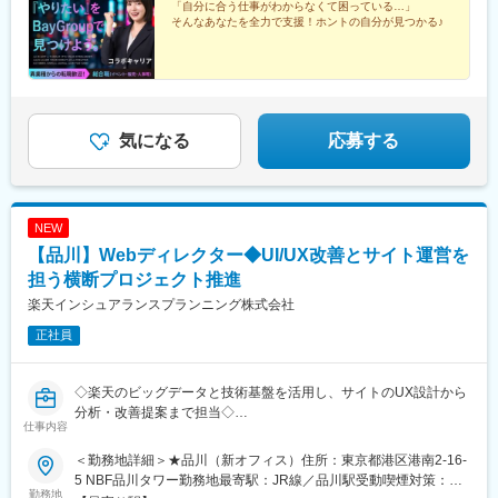
府大阪市北区角田町8-1 大阪梅田ツインタワーズ・ノース19階
「自分に合う仕事がわからなくて困っている…」
駅、伊勢崎駅、前橋駅、世良田駅、桐生駅、宇都宮駅、栃木駅、
駅、祇園駅(福岡県)、五島町駅、熊本駅前駅、鹿児島駅前駅、美栄
そんなあなたを全力で支援！ホントの自分が見つかる♪
（「大阪駅」徒歩2分）■福岡支店福岡県福岡市中央区天神1-4-1
小山駅、札幌駅、旭川駅、函館駅、小樽駅、千歳駅(北海道)、青森
橋駅、大通駅、栄町駅(愛知県)、日吉町駅、新宿駅、東新宿駅、立
西日本新聞会館16階（「天神南駅」徒歩3分）■沖縄支店沖縄県那
駅、一ノ関駅、遠野駅、久慈駅、水沢駅、秋田駅、横手駅、あお
川南駅、県庁前駅(千葉県)、市川真間駅、東宿郷駅、北１２条駅、
覇市久米2-3-15 JR九州那覇ビル5階（「県庁前駅」徒歩4分）
ば通駅、泉中央駅、古川駅、気仙沼駅、蔵王駅、山形駅、寒河江
松風町駅、仙台駅、近鉄名古屋駅、大須観音駅、新浜松駅、七ツ
駅、酒田駅、福島駅(福島県)、いわき駅、会津若松駅、郡山駅(福
屋駅、電鉄富山駅、末広町駅(富山県)、福井駅(福井県)、大阪駅、
島県)、郡山富田駅、白河駅、国際センター駅、豊橋駅、豊川駅、
高速神戸駅、三宮駅(神戸市営)、阪神国道駅、畝傍駅、西川緑道公
岡崎駅、安城駅、浜松駅、新静岡駅、沼津駅、富士駅、三島駅、
園駅、猿猴橋町駅、南堀端駅、二本木口駅、桜島桟橋通駅
気になる
応募する
裾野駅、御殿場駅、菊川駅(静岡県)、大場駅、三島広小路駅、北鉄
金沢駅、西金沢駅、松任駅、野々市工大前駅、小松駅、新潟駅、
亀田駅、白山駅(新潟県)、新津駅、燕三条駅、東三条駅、長野駅、
篠ノ井駅、松本駅、上諏訪駅、富山駅、高岡駅、新高岡駅、魚津
NEW
駅、福井城址大名町駅、水居駅、丸岡駅、岐阜駅、高山駅、名鉄
岐阜駅、大垣駅、津駅、近鉄四日市駅、津新町駅、鈴鹿市駅、播
【品川】Webディレクター◆UI/UX改善とサイト運営を
磨駅、草津駅(滋賀県)、大津駅、南草津駅、彦根駅、長浜駅、西梅
担う横断プロジェクト推進
田駅、布施駅、堺市駅、ハーバーランド駅、三ノ宮駅、西宮駅(Ｊ
楽天インシュアランスプランニング株式会社
Ｒ線)、手柄駅、姫路駅、奈良駅、近鉄奈良駅、大和西大寺駅、大
和八木駅、和歌山駅、和歌山市駅、米子駅、後藤駅、弓ケ浜駅、
正社員
鳥取駅、松江駅、出雲市駅、岡山駅、広島駅、山口駅(山口県)、下
関駅、徳島駅、佐古駅、眉山ロープウェイ山麓駅、阿南駅、高松
◇楽天のビッグデータと技術基盤を活用し、サイトのUX設計から
駅(香川県)、丸亀駅、綾川駅、松山駅(愛媛県)、松山市駅、今治
分析・改善提案まで担当◇
駅、博多駅、天神駅、小倉駅(福岡県)、久留米駅、原田駅(福岡
仕事内容
県)、行橋駅、南行橋駅、長崎駅(長崎県)、長崎駅前駅、大分駅、
■業務内容
賀来駅、西大分駅、熊本駅、宮崎駅、南宮崎駅、都城駅、鹿児島
＜勤務地詳細＞★品川（新オフィス）住所：東京都港区港南2-16-
Webディレクター業務になります。
駅、那覇空港駅(鉄道)、おもろまち駅、本厚木駅、高島町駅、栄駅
5 NBF品川タワー勤務地最寄駅：JR線／品川駅受動喫煙対策：屋
楽天保険グループのコーポレートサイトを単独または横断してご
(愛知県)、大阪梅田駅(阪神線)、西鉄福岡駅、旭橋駅、明治神宮前
勤務地