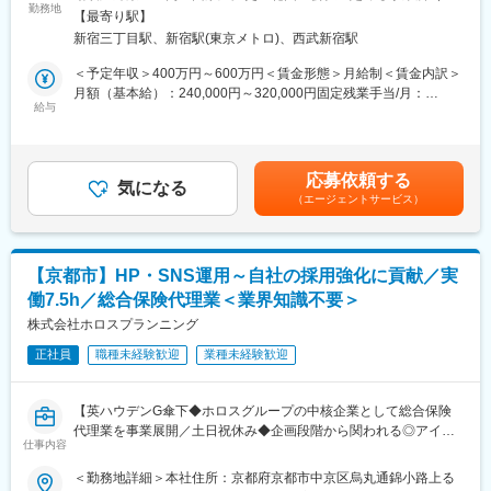
Webサイトのディレクションを中心に
勤務地
モートワーク含む）
した経験が積める組織です。
【最寄り駅】
デジタルマーケティング領域全般をお任せいたします。
新宿三丁目駅、新宿駅(東京メトロ)、西武新宿駅
■募集背景
■具体的な業務
＜予定年収＞400万円～600万円＜賃金形態＞月給制＜賃金内訳＞
現在、楽天保険グループではブランド価値を最大化するUI/UXの追
・Web運用全般
月額（基本給）：240,000円～320,000円固定残業手当/月：
求を最優先事項としています。しかし、事業拡大に伴い、編成業
・UI/UX改善
給与
60,000円～80,000円（固定残業時間30時間0分/月）超過した時間
務が個人のスキルに依存する属人的な体制となっていることが、
・サイト改修ディレクション
外労働の残業手当は追加支給＜月給＞300,000円～400,000円（一
更なる成長のボトルネックとなっています。
・解析～改善案出し
律手当を含む）＜昇給有無＞有＜残業手当＞有＜給与補足＞※経
この課題を打破し、「ブランド価値を最大化する攻めの編成組
・CMS運用
験・能力を考慮の上、当社規定により優遇致します。※試用期間は
織」へと変革をリードしていただける方を募集します。
応募依頼する
・制作会社・開発会社との折衝
気になる
3ヶ月有り：試用期間中の金額変動はありません。賃金はあくまで
（エージェントサービス）
も目安の金額であり、選考を通じて上下する可能性があります。
変更の範囲：楽天グループ内および楽天保険グループ内での異動
■キャリアパス
月給(月額)は固定手当を含めた表記です。
や出向を命じる、または職位や職種が変更となる可能性あり
コーディングスキルを活かし、クリエイティブ領域でスペシャリ
ストを目指していただくことも、
【京都市】HP・SNS運用～自社の採用強化に貢献／実
マーケターとしてマーケティング全般にご経験の幅を広げていた
働7.5h／総合保険代理業＜業界知識不要＞
だくことも可能です。
株式会社ホロスプランニング
■働く環境
正社員
職種未経験歓迎
業種未経験歓迎
・残業月20時間程度、フレックス制度の活用などワークライフバ
ランスを整えながら働ける環境です。
・入社時研修の他、資格取得支援制度なども充実しており、スキ
【英ハウデンG傘下◆ホロスグループの中核企業として総合保険
ルアップしていける環境です。
代理業を事業展開／土日祝休み◆企画段階から関われる◎アイデ
変更の範囲：会社の定める業務
仕事内容
アが通りやすい！】
＜勤務地詳細＞本社住所：京都府京都市中京区烏丸通錦小路上る
変更の範囲：会社の定める業務
■業務内容：