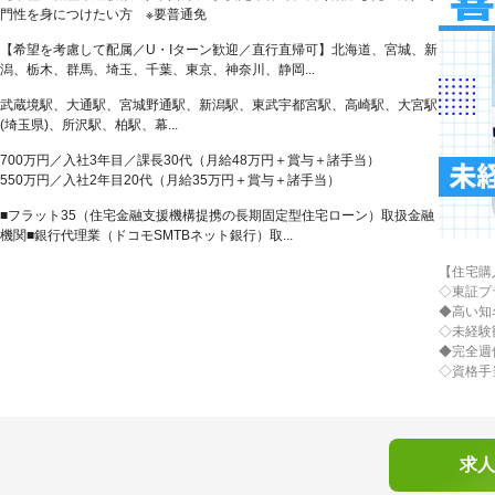
門性を身につけたい方 ※要普通免
【希望を考慮して配属／U・Iターン歓迎／直行直帰可】北海道、宮城、新
潟、栃木、群馬、埼玉、千葉、東京、神奈川、静岡...
武蔵境駅、大通駅、宮城野通駅、新潟駅、東武宇都宮駅、高崎駅、大宮駅
(埼玉県)、所沢駅、柏駅、幕...
700万円／入社3年目／課長30代（月給48万円＋賞与＋諸手当）
550万円／入社2年目20代（月給35万円＋賞与＋諸手当）
■フラット35（住宅金融支援機構提携の長期固定型住宅ローン）取扱金融
機関■銀行代理業（ドコモSMTBネット銀行）取...
【住宅購
◇東証プ
◆高い知
◇未経験
◆完全週
◇資格手
求人