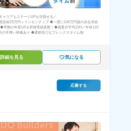
キャリアもステージUPを目指せる／
固定給25万円＋インセンティブ ◆一度に100万円超の歩合支給
 ◆早期の年収UP＆昇格実績多数！◆残業月平均15H／年休120
カ月の手厚い研修あり ◆柔軟性◎なフレックスタイム制
詳細を見る
気になる
応募する