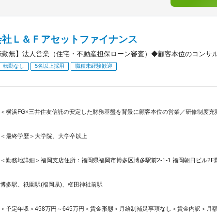
会社Ｌ＆Ｆアセットファイナンス
転勤無】法人営業（住宅・不動産担保ローン審査）◆顧客本位のコンサル
転勤なし
5名以上採用
職種未経験歓迎
＜横浜FG×三井住友信託の安定した財務基盤を背景に顧客本位の営業／研修制度充
＜最終学歴＞大学院、大学卒以上
＜勤務地詳細＞福岡支店住所：福岡県福岡市博多区博多駅前2-1-1 福岡朝日ビル2F勤
博多駅、祇園駅(福岡県)、櫛田神社前駅
＜予定年収＞458万円～645万円＜賃金形態＞月給制補足事項なし＜賃金内訳＞月額（基本