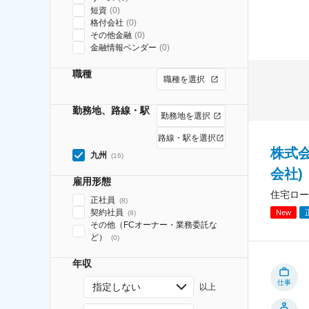
短資
(
0
)
格付会社
(
0
)
その他金融
(
0
)
金融情報ベンダー
(
0
)
職種
職種を選択
勤務地、路線・駅
勤務地を選択
路線・駅を選択
株式
九州
(
16
)
会社)
雇用形態
住宅ロー
正社員
(
8
)
契約社員
New
(
8
)
その他（FCオーナー・業務委託な
ど）
(
0
)
年収
仕事
指定しない
以上