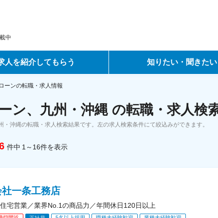
載中
求人を紹介してもらう
知りたい・聞きたい
ントサービス
転職ノウハウ
ローンの転職・求人情報
ーン、九州・沖縄 の転職・求人検
サービス
データで見る転職
州・沖縄の転職・求人検索結果です。左の求人検索条件にて絞込みができます。
ーエージェントサービス
コラム・インタビュー
6
件中
1～16
件
を表示
転職Q&A
会社一条工務店
住宅営業／業界No.1の商品力／年間休日120日以上
締切間近
5名以上採用
職種未経験歓迎
業種未経験歓迎
正社員