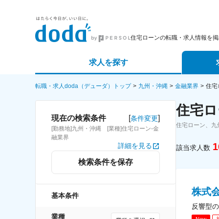
住宅ローンの転職・求人情報を掲
求人を探す
詳細条件から探す
エージェ
転職・求人doda（デューダ）トップ
九州・沖縄
金融業界
住宅
住宅ロ
新着求人から探す
スカウト
[
]
現在の検索条件
条件変更
住宅ローン、九
[勤務地]九州・沖縄 [業種]住宅ローン-金
求人特集から探す
パートナ
融業界
1
詳細を見る
該当求人数
検索条件を保存
株式
基本条件
反響型の
業種
New