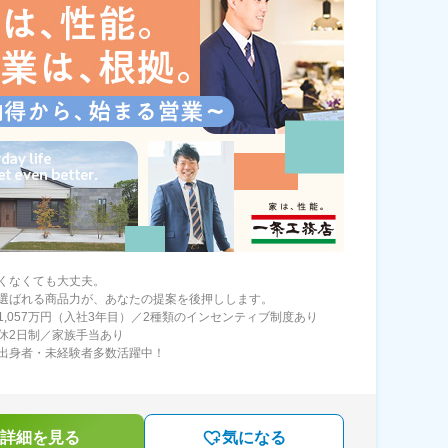
くなくても大丈夫。
選ばれる商品力が、あなたの提案を後押しします。
1,057万円（入社3年目）／2種類のインセンティブ制度あり
休2日制／家族手当あり
出身者・未経験者多数活躍中！
詳細を見る
気になる