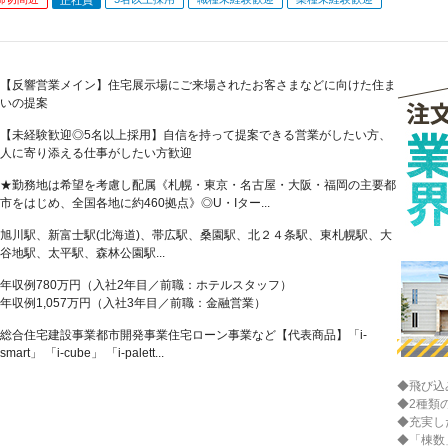
【反響営業メイン】住宅展示場にご来場されたお客さまなどに向けた住ま
いの提案
【未経験歓迎◎5名以上採用】自信を持って提案できる営業がしたい方、
人に寄り添える仕事がしたい方歓迎
★勤務地は希望を考慮し配属《札幌・東京・名古屋・大阪・福岡の主要都
市をはじめ、全国各地に約460拠点》◎U・Iター...
旭川駅、新富士駅(北海道)、帯広駅、桑園駅、北２４条駅、東札幌駅、大
谷地駅、太平駅、森林公園駅...
年収例780万円（入社2年目／前職：ホテルスタッフ）
年収例1,057万円（入社3年目／前職：金融営業）
総合住宅建設事業都市開発事業住宅ローン事業など【代表商品】「i-
smart」 「i-cube」 「i-palett...
◆飛び込
◆2種類
◆充実し
◆「棟数