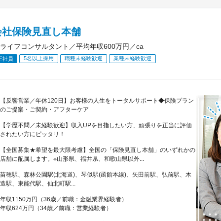
会社保険見直し本舗
ライフコンサルタント／平均年収600万円／ca
5名以上採用
職種未経験歓迎
業種未経験歓迎
正社員
【反響営業／年休120日】お客様の人生をトータルサポート◆保険プラン
のご提案・ご契約・アフターケア
【学歴不問／未経験歓迎】収入UPを目指したい方、頑張りを正当に評価
されたい方にピッタリ！
【全国募集★希望を最大限考慮】全国の「保険見直し本舗」のいずれかの
店舗に配属します。※山形県、福井県、和歌山県以外...
苗穂駅、森林公園駅(北海道)、琴似駅(函館本線)、矢田前駅、弘前駅、木
造駅、東能代駅、仙北町駅...
年収1150万円（36歳／前職：金融業界経験者）
年収624万円（34歳／前職：営業経験者）