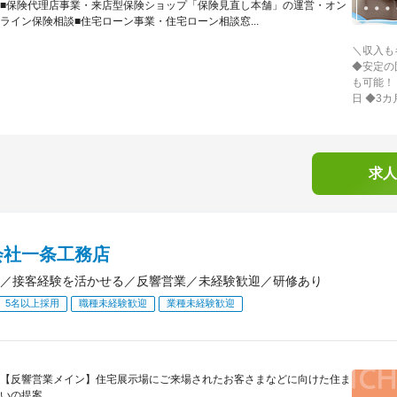
■保険代理店事業・来店型保険ショップ「保険見直し本舗」の運営・オン
ライン保険相談■住宅ローン事業・住宅ローン相談窓...
＼収入も
◆安定の
も可能！
日 ◆3
求人
会社一条工務店
／接客経験を活かせる／反響営業／未経験歓迎／研修あり
5名以上採用
職種未経験歓迎
業種未経験歓迎
【反響営業メイン】住宅展示場にご来場されたお客さまなどに向けた住ま
いの提案