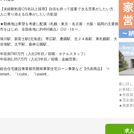
【未経験歓迎◎5名以上採用】自信を持って提案できる営業がしたい方、
人に寄り添える仕事がしたい方歓迎
★勤務地は希望を考慮し配属《札幌・東京・名古屋・大阪・福岡の主要都
市をはじめ、全国各地に約460拠点》◎U・Iター...
旭川駅、新富士駅(北海道)、帯広駅、桑園駅、北２４条駅、東札幌駅、大
谷地駅、太平駅、森林公園駅...
年収例780万円（入社2年目／前職：ホテルスタッフ）
年収例1,057万円（入社3年目／前職：金融営業）
総合住宅建設事業都市開発事業住宅ローン事業など【代表商品】「i-
smart」 「i-cube」 「i-palett...
家に詳し
お客様に
★年収例
★完全週
★異業界
求人