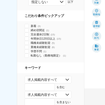
指定しない
以下
対象
勤務地
こだわり条件ピックアップ
新着
(
3
)
最寄駅
締め切間近
(
1
)
完全週休2日制
(
15
)
給与
年間休日120日以上
(
15
)
職種未経験歓迎
(
5
)
業種未経験歓迎
(
6
)
事業
学歴不問
(
1
)
転勤なし（勤務地限定）
(
1
)
キーワード
求人掲載内容すべて
を含む
求人掲載内容すべて
を含まない