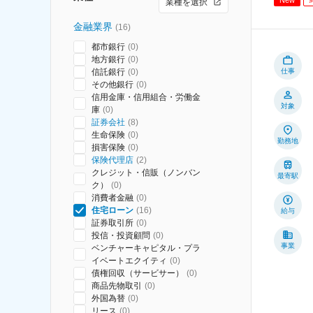
業種を選択
金融業界
(
16
)
都市銀行
(
0
)
地方銀行
(
0
)
信託銀行
(
0
)
仕事
その他銀行
(
0
)
信用金庫・信用組合・労働金
対象
庫
(
0
)
証券会社
(
8
)
生命保険
(
0
)
勤務地
損害保険
(
0
)
保険代理店
(
2
)
クレジット・信販（ノンバン
最寄駅
ク）
(
0
)
消費者金融
(
0
)
住宅ローン
(
16
)
給与
証券取引所
(
0
)
投信・投資顧問
(
0
)
事業
ベンチャーキャピタル・プラ
イベートエクイティ
(
0
)
債権回収（サービサー）
(
0
)
商品先物取引
(
0
)
外国為替
(
0
)
リース
(
0
)