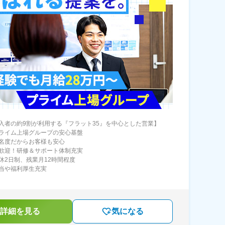
入者の約9割が利用する『フラット35』を中心とした営業】
ライム上場グループの安心基盤
名度だからお客様も安心
歓迎！研修＆サポート体制充実
休2日制、残業月12時間程度
当や福利厚生充実
詳細を見る
気になる