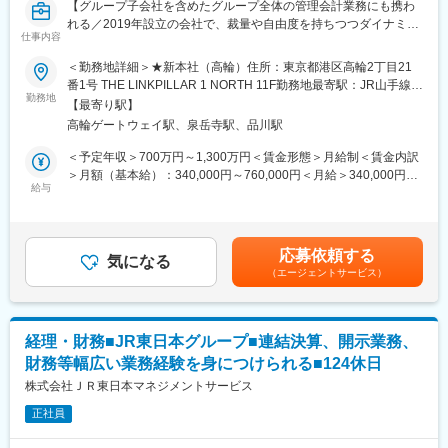
【グループ子会社を含めたグループ全体の管理会計業務にも携わ
れる／2019年設立の会社で、裁量や自由度を持ちつつダイナミッ
仕事内容
クな仕事ができる】
当社の経営企画部にて、単体およびグループ連結の予実管理・分
＜勤務地詳細＞★新本社（高輪）住所：東京都港区高輪2丁目21
析等の経営管理・管理会計業務にご従事いただきます。当社は金
番1号 THE LINKPILLAR 1 NORTH 11F勤務地最寄駅：JR山手線／
融持株会社という組織形態であることから、当社における経営管
勤務地
高輪ゲートウェイ駅受動喫煙対策：屋内全面禁煙変更の範囲：会
【最寄り駅】
理業務に加えて、グループ子会社を含めたグループ全体の管理会
社の定める事業所（リモートワーク含む）
高輪ゲートウェイ駅、泉岳寺駅、品川駅
計業務の効率化・高度化にも従事することが可能です。
＜業務の具体例＞
＜予定年収＞700万円～1,300万円＜賃金形態＞月給制＜賃金内訳
・自社・グループ会社全体の予実管理、予実分析
＞月額（基本給）：340,000円～760,000円＜月給＞340,000円～
・グループ全体の管理会計高度化プロジェクトの企画・推進
給与
760,000円＜昇給有無＞有＜残業手当＞有＜給与補足＞※オファー
・経営・事業分析
年収はご経験・現年収等を考慮して個別に決定します。また、上
・セグメント別損益分析・管理
記想定年収は残業手当を含めた金額です。■賞与：年２回（6月、
・財務面からの経営陣の意思決定サポート業務全般
12月）■昇給：年１回（4月）賃金はあくまでも目安の金額であ
応募依頼する
※上記は一例です。ご本人の適性、ご経験、ご希望を考慮して業務
気になる
り、選考を通じて上下する可能性があります。月給(月額)は固定手
（エージェントサービス）
をアサイン致します。
当を含めた表記です。
■組織について
経営企画部は、グループの未来を描く羅針盤として、事業会社を
横断しながらグループ全体の成長を支援しています。当社の経営
経理・財務■JR東日本グループ■連結決算、開示業務、
企画部は事業会社の経営企画部とは異なり、親会社のKDDIとも向
財務等幅広い業務経験を身につけられる■124休日
き合いながら、いかにしてグループ全体で大きなシナジーを創出
できるか、いかにしてau経済圏を拡大できるかがミッション・役
株式会社ＪＲ東日本マネジメントサービス
割となります。
正社員
■同社の魅力
【中途入社社員が活躍できる環境】