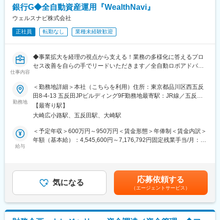
あります。
銀行G◆全自動資産運用『WealthNavi』
■今後のキャリアパス
ウェルスナビ株式会社
■募集背景
キャリアオープン制度があり、グループ内での人材の流動性が高
PayPayは決済サービスを起点に銀行・証券・カード領域へ事業を
正社員
転勤なし
業種未経験歓迎
いため、本人のキャリアプランを踏まえ、単体・税務担当から、
拡大し、国内No.1の金融プラットフォームを目指しています。事
連結・管理会計へ、経理部から財務部、広報・IR、海外事業部
業成長とグループ拡大に伴い、連結決算・開示・ガバナンス機能
や、傘下の金融事業会社、新設の会社（フィンテック系事業会
のさらなる高度化が求められており、グローバル上場企業として
◆事業拡大を経理の視点から支える！業務の多様化に答えるプロ
社）への異動が可能です。（上記に例示した部門及びグループ会
の経理基盤強化を担う人材を募集しています。
セス改善を自らの手でリードいただきます／全自動ロボアドバイ
社への異動実績あり）
仕事内容
ザー『WelthNavi』運営◆
変更の範囲：会社の定める業務
＜勤務地詳細＞本社（こちらを利用）住所：東京都品川区西五反
■業務・会社の魅力
■業務内容
田8-4-13 五反田JPビルディング9F勤務地最寄駅：JR線／五反田
・CFO直轄の部署であり、経営層と近い立場で業務を行うことが
日次・月次を始めとする通常業務を分担頂き、四半期・年度には
勤務地
駅受動喫煙対策：屋内全面禁煙変更の範囲：会社の定める事業所
多いため、経営的視点を身に付けることができます。
【最寄り駅】
決算業務だけでなく、官公庁への報告資料等の作成にも携わって
・グループ傘下には、銀行、証券、保険などの金融業に加え、
大崎広小路駅、五反田駅、大崎駅
頂きます。また、将来的には、各種プロジェクトにも加わって頂
Fintech,バイオ、仮想通貨事業など多種多様な業種を抱えているた
き、経理人材としての領域を広げて頂きたいと考えています。
＜予定年収＞600万円～950万円＜賃金形態＞年俸制＜賃金内訳＞
め、様々な金融商品、様々なビジネスモデルの理解を通じて、先
＜具体的には＞
年額（基本給）：4,545,600円～7,176,792円固定残業手当/月：
進的で高度な専門知識を身に付けることができます。
・日次業務（資金出納、日計表作成等）
給与
121,200円～193,600円（固定残業時間45時間0分/月）超過した時
・キャリアオープン制度があり、グループ内での人材の流動性が
・決算業務（月次・四半期・年次）
間外労働の残業手当は追加支給＜月額＞500,000円～791,666円
高いため、本人のキャリアプランを踏まえ、経理部から財務部、
・決算分析（月次・四半期・年次）
（12分割）（一律手当を含む）＜昇給有無＞有＜残業手当＞有賃
広報・IR、海外事業部や、傘下の金融事業会社、新設の会社（フ
・報告業務（所管省庁等へ提出する各種資料作成）
金はあくまでも目安の金額であり、選考を通じて上下する可能性
ィンテック系事業会社）への異動が可能です。（上記に例示した
応募依頼する
・開示業務（ディスクロージャー誌作成等）
気になる
があります。月給(月額)は固定手当を含めた表記です。
部門及びグループ会社への異動実績あり）
（エージェントサービス）
・連結決算パッケージの作成
・業務オペレーションの構築及び改善
・新卒、中途にかかわらず、個々の能力に応じて活躍できる風通
・その他経理業務
しの良い社風です。