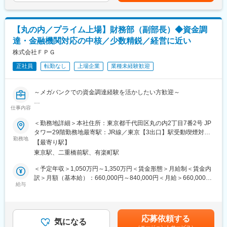
が決まります。賃金はあくまでも目安の金額であり、選考を通じ
フェーズから担える
て上下する可能性があります。月給(月額)は固定手当を含めた表記
■組織構成
◇少人数体制ならではの高い裁量のもと、企画から実行まで一貫
です。
経理部は現在、管理本部長1名、アシスタント2名、会計士2名(業
して関与できる
【丸の内／プライム上場】財務部（副部長）◆資金調
務委託)の7名体制となっております。当社の課長候補として次世
◇CFOをはじめとする経営陣と近い距離で、財務の専門性を事業
達・金融機関対応の中核／少数精鋭／経営に近い
代を担う存在としての活躍を期待しています。経理経験の長い社
成長に直接活かせる
員や会計士も在籍しており、専門性の高いメンバーが揃っていま
株式会社ＦＰＧ
す。
変更の範囲：会社の定める業務
正社員
転勤なし
上場企業
業種未経験歓迎
なお、財務部が別に設置されており、財務部長1名、主任職1名、
アシスタント1名の3名体制で業務を行っております。
～メガバンクでの資金調達経験を活かしたい方歓迎～
■就業環境
残業時間は通常月で40時間程度です。
仕事内容
■概要
財務部門の副部長として、部長を補佐しながら資金調達・資金管
＜勤務地詳細＞本社住所：東京都千代田区丸の内2丁目7番2号 JP
■ポジションの魅力
理・金融機関対応などを担っていただきます。金融機関との取引
タワー29階勤務地最寄駅：JR線／東京【3出口】駅受動喫煙対
当社の経理部は少数精鋭でまだルールなどの整備が行われていな
や為替管理など、当社の事業を支える中核機能に関与し、実務と
勤務地
策：敷地内全面禁煙変更の範囲：会社の定める事業所
い部分もあるため、組織体制を整える業務にも挑戦することがで
【最寄り駅】
マネジメントの双方で組織をリードいただくポジションです。
き裁量持って業務に取り組める環境です。また親会社ホールディ
東京駅、二重橋前駅、有楽町駅
ングス、子会社経理対応など経理の上流工程まで一連の業務を経
■職務内容
＜予定年収＞1,050万円～1,350万円＜賃金形態＞月給制＜賃金内
験することができ、より専門性の高い経験を積むことができま
・資金計画の策定、資金調達および資金運用の管理
訳＞月額（基本給）：660,000円～840,000円＜月給＞660,000円
す。
・金融機関との取引方針の策定および関係強化（メガバンク含む
給与
～840,000円＜昇給有無＞有＜残業手当＞無＜給与補足＞※提示給
複数行対応）
与はご経験、現年収、スキル 等に応じて決定します。賃金はあく
■当社の魅力
・外国為替ポジションの管理およびヘッジ取引の実行
までも目安の金額であり、選考を通じて上下する可能性がありま
同社は、上場企業が直面するCapital Market活動上のあらゆる資本
・入出金管理およびインターネットバンキング取引の承認業務
す。月給(月額)は固定手当を含めた表記です。
リスクに対し、株式議決権を基軸とした唯一無二のソリューショ
応募依頼する
（グループ会社含む）
気になる
ンを提供しています。独立系の強みと圧倒的な正確性、精密性を