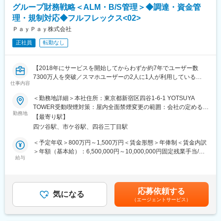
◇銀行等金融機関との渉外業務
す（出向先未定）。詳しくは面談・面接時にご説明致します。
グループ財務戦略＜ALM・B/S管理＞◆調達・資金管
（調達・運用、為替・送金、入出金管理、リスクヘッジ等）
理・規制対応◆フルフレックス<02>
＜分析・レポーティング＞
変更の範囲：会社の定める業務
◇グループ内の財務・リスク・資金関連データの集計・分析およ
ＰａｙＰａｙ株式会社
び可視化
正社員
転勤なし
◇分析結果を踏まえた、財務戦略・ALM方針・個別施策への落と
し込み
◇連結財務状況の可視化、社内および投資家・関係者向け報告、
【2018年にサービスを開始してからわずか約7年でユーザー数
QA対応
7300万人を突破／スマホユーザーの2人に1人が利用している
※週2回程度の頻度で東京オフィス（四谷）での業務が発生します
仕事内容
「PayPay」】
＜勤務地詳細＞本社住所：東京都新宿区四谷1-6-1 YOTSUYA
■本ポジションの魅力：
■業務内容：
TOWER受動喫煙対策：屋内全面禁煙変更の範囲：会社の定める事
◇国内最大規模・急成長Fintechグループの財務中枢に関与できる
PayPayの財務本部にて、PayPay本体の立場からPayPayグループ
勤務地
業所（リモートワーク含む）
◇銀行単体ではなく、グループ全体の資金・バランスシート設計
【最寄り駅】
を横断し、必要に応じて金融子会社とも連携しながら、財務・
に携われる
四ツ谷駅、市ケ谷駅、四谷三丁目駅
ALM・資金管理業務をご担当いただきます。
◇ALM・資金調達・リスク管理を「運営」ではなく企画・高度化
（※以下には、将来的に展望する業務も含みます）
＜予定年収＞800万円～1,500万円＜賃金形態＞年俸制＜賃金内訳
フェーズから担える
＞年額（基本給）：6,500,000円～10,000,000円固定残業手当/
◇少人数体制ならではの高い裁量のもと、企画から実行まで一貫
■業務詳細：
給与
月：135,000円～245,100円（固定残業時間40時間0分/月）超過し
して関与できる
＜グループALM・バランスシート管理＞
た時間外労働の残業手当は追加支給＜月額＞676,666円～
◇CFOをはじめとする経営陣と近い距離で、財務の専門性を事業
◇PayPay銀行を軸とした、グループのALM戦略
1,078,433円（12分割）（一律手当を含む）＜昇給有無＞有＜残
成長に直接活かせる
（金利・流動性・調達）の策定および実行
業手当＞有＜給与補足＞※経験、スキル、業績、貢献度に応じ当社
応募依頼する
◇流動性リスク・金利リスクへの対応
気になる
規定により決定賃金はあくまでも目安の金額であり、選考を通じ
■財務管理部の紹介：
（エージェントサービス）
（シナリオ策定、ストレステスト、モニタリング、対応方針検
て上下する可能性があります。月給(月額)は固定手当を含めた表記
PayPayグループ（PayPay／PayPayカード／PayPay銀行／
討）
です。
PayPay証券／クレジットエンジン）の「資本効率の最大化」およ
◇規制比率やリスク許容度を踏まえた連結ベースでのB/S管理