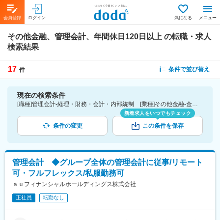
会員登録
ログイン
気になる
メニュー
その他金融、管理会計、年間休日120日以上
の転職・求人
検索結果
17
条件で並び替え
件
現在の検索条件
[職種]管理会計-経理・財務・会計・内部統制 [業種]その他金融-金融業界 [こだわり条件ピックアップ]年間休日120日以上 [詳細条件](休日・働き方)年間休日120日以上
新着求人をいつでもチェック
条件の変更
この条件を保存
管理会計 ◆グループ全体の管理会計に従事/リモート
可・フルフレックス/私服勤務可
ａｕフィナンシャルホールディングス株式会社
正社員
転勤なし