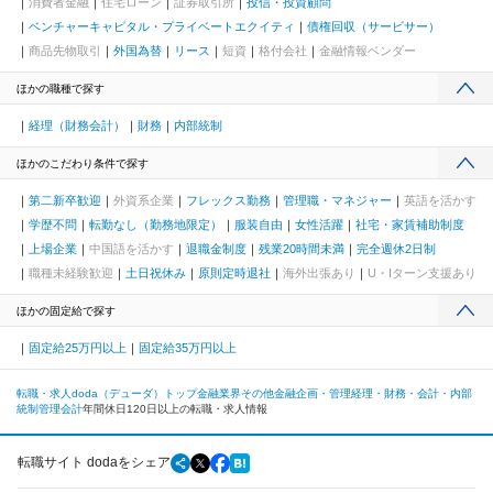
消費者金融
住宅ローン
証券取引所
投信・投資顧問
ベンチャーキャピタル・プライベートエクイティ
債権回収（サービサー）
商品先物取引
外国為替
リース
短資
格付会社
金融情報ベンダー
ほかの職種で探す
経理（財務会計）
財務
内部統制
ほかのこだわり条件で探す
第二新卒歓迎
外資系企業
フレックス勤務
管理職・マネジャー
英語を活かす
学歴不問
転勤なし（勤務地限定）
服装自由
女性活躍
社宅・家賃補助制度
上場企業
中国語を活かす
退職金制度
残業20時間未満
完全週休2日制
職種未経験歓迎
土日祝休み
原則定時退社
海外出張あり
U・Iターン支援あり
ほかの固定給で探す
固定給25万円以上
固定給35万円以上
転職・求人doda（デューダ）トップ
金融業界
その他金融
企画・管理
経理・財務・会計・内部
統制
管理会計
年間休日120日以上の転職・求人情報
転職サイト dodaをシェア