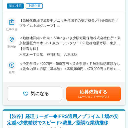
・IPO準備に伴う文書整備、統制整備支援
■経営企画部のミッション：
契約社員
上場企業
・PayPayグループの成長と収益性向上のドライブ
変更の範囲：会社の定める業務
・事業成長の実現に必要な短期・中長期の経営計画策定及び進捗
管理
【高齢化市場で成長中／ニッチ領域での安定成長／社会貢献性／
・各種KPI・損益の予実分析、経営層への報告・改善策提案
プライム上場グループ】
・経営レベルの課題解決、戦略施策の実行支援
仕事内容
・上記を支える管理会計インフラの整備・運営
グループ会社であるSBIいきいき少額短期保険株式会社に出向いた
＜勤務地詳細＞出向：SBIいきいき少額短期保険株式会社住所：東
だきます。
京都港区六本木1-6-1 泉ガーデンタワー16F勤務地最寄駅：東京メ
■組織の構成・魅力：
勤務地
トロ南北線／六本木一丁目駅受動喫煙対策：屋内全面禁煙変更の
・Fintech領域トップクラスプレイヤーの事業成長を実現する主体
【最寄り駅】
■職務内容
範囲：会社の定める事業所
者となれること
六本木一丁目駅、神谷町駅、六本木駅
資産・負債内訳管理、月次・年次決算（連結対応含）、予算管
・経営層との距離が非常に近く、重要な意思決定に関わりなが
理、監査対応、金融庁等への報告資料や開示資料の作成
＜予定年収＞400万円～560万円＜賃金形態＞月給制特記事項なし
ら、高い視座・視点の醸成機会を得られこと
＜使用システム＞
＜賃金内訳＞月額（基本給）：330,000円～470,000円＜月給＞
・多様なバックグラウンドを持つメンバーで構成され様々な知見
・連結決算 STRAVIS
給与
330,000円～470,000円＜昇給有無＞有＜残業手当＞有＜給与補足
を学べること（ベンチャーから大企業まで、事業会社、金融機
・単体決算 勘定奉行
＞※ご経験・スキルに応じ相談させていただきます■賞与：1回／
関、コンサル出身者など）
・税務申告：e-Taxグループ通算（TKC）
年■昇給：2回／年賃金はあくまでも目安の金額であり、選考を通
じて上下する可能性があります。月給(月額)は固定手当を含めた表
■魅力：
応募依頼する
将来的にはマネジメント業務などにもチャレンジしていただきた
気になる
記です。
◎Fintech領域でトップクラスプレイヤーの事業成長を実現する主
（エージェントサービス）
いと考えています。
体となれること
◎重要な事業運営方針・経営意思決定に関わることを通じ、自ら
■組織構成
の視座・見識を高められること
30代から60代の社員6名が在籍しており、フラットにコミュニー
◎多様なバックグラウンドから構成されるメンバーから、様々な
【渋谷】経理リーダー◆IFRS適用／プライム上場の安
ケーションが取れる職場です。
知見を学べること
定感×少数精鋭でスピード×裁量／堅調な業績推移
新卒、中途にかかわらず、個々の能力に応じて活躍できる風通し