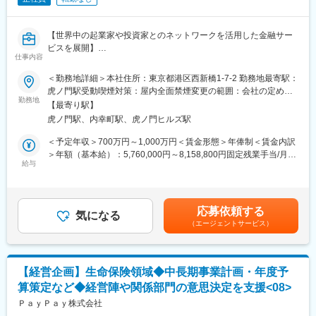
・組織横断での経営改革・組織変革・業務改善の推進
・M&Aに関する業務（戦略策定、事業計画立案、PMO業務など）
【世界中の起業家や投資家とのネットワークを活用した金融サー
■やりがい
ビスを展開】
・上場企業の子会社において、未経験から経営に関わる幅広い仕
仕事内容
事に携わることが出来ます。
■募集背景：
＜勤務地詳細＞本社住所：東京都港区西新橋1-7-2 勤務地最寄駅：
・変化の激しい業界であり、かつ事業分野も幅広いため、ルーテ
事業拡大およびIPOを見据えた管理体制の強化に伴い、経営管理・
虎ノ門駅受動喫煙対策：屋内全面禁煙変更の範囲：会社の定める
ィンワークにとどまらない様々な経験・知識を積むことができま
コーポレート領域のオープンポジションを募集します。
勤務地
事業所（リモートワーク含む）
す。
【最寄り駅】
当社は現在、IPOを見据えた組織・管理体制の構築を進めており、
・少人数のチームで編成されており、個人に委ねられる裁量が大
虎ノ門駅、内幸町駅、虎ノ門ヒルズ駅
経理、財務、経営企画を中心とした経営管理機能の強化を推進し
きいです。経営層との距離も近く、経営のダイナミズムを身近に
ています。
＜予定年収＞700万円～1,000万円＜賃金形態＞年俸制＜賃金内訳
感じながら学ぶことができます。
本ポジションは、特定の職種に限定した採用ではなく、ご経験や
＞年額（基本給）：5,760,000円～8,158,800円固定残業手当/月：
・決済業界での経験や、会計知識・実務の豊富なメンバーがそろ
ご志向、ポテンシャルを踏まえ、経理、財務、経営企画などの領
給与
120,000円～170,100円（固定残業時間30時間0分/月）超過した時
っており、勤務を通じて業界知見や会計スキルを高めることがで
域で最適な役割を担っていただくことを前提としたオープンポジ
間外労働の残業手当は追加支給＜月額＞600,000円～850,000円
きます。
ションです。
（12分割）（一律手当を含む）＜昇給有無＞有＜残業手当＞有賃
IPO準備という変化の大きなフェーズにおいて、与えられた業務を
金はあくまでも目安の金額であり、選考を通じて上下する可能性
■就業環境
応募依頼する
遂行するだけではなく、自ら課題を見つけ、学び、挑戦しながら
気になる
があります。月給(月額)は固定手当を含めた表記です。
月平均残業20～30時間程度です。有給休暇の取得、リモートワー
（エージェントサービス）
会社の成長を支えていただくことを期待しています。「経営に近
クやフレックス制度を併用しライフワークバランスの取りやすい
い場所で働きたい」「幅広い経験を積みながら成長したい」「会
就労環境です。
社づくりに主体的に関わりたい」という方を歓迎します。
■当社について
【経営企画】生命保険領域◆中長期事業計画・年度予
■業務内容：
当社はECなどのオンライン決済・実店舗などの対面決済など近年
算策定など◆経営陣や関係部門の意思決定を支援<08>
ご本人の経験、スキル、志向性を踏まえ、経理、財務、経営企画
多様化する決済シーンを支えるプラットフォーマーです。決済取
領域における各種業務を担当していただきます。
ＰａｙＰａｙ株式会社
扱高7.5兆円、決済取扱件数は14.0億件の流通量・トランザクショ
【経営企画領域】