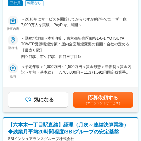
ンを誇り、2025年3月期セグメントの決済事業での収益は前期比
正社員
転勤なし
◇経営の意思決定を支えるための情報整理、分析、資料作成を担
22%増収となっており、EC市場/キャッシュレスの普及拡大によ
当いただきます。
りコロナ禍でも安定した成長を実現しています。
・経営会議、取締役会、KPIレビュー資料の作成補助
～2018年にサービスを開始してからわずか約7年でユーザー数
・数値データ、図表等の作成
変更の範囲：会社の定める業務
7,000万人を突破「PayPay」展開～
・情報収集、データ整理
仕事内容
・指示に基づく分析業務
■業務内容：
＜勤務地詳細＞本社住所：東京都新宿区四谷1-6-1 YOTSUYA
・KPIモニタリング資料の整備
ビジネス全体の成長戦略を踏まえつつ、生命保険領域における中
TOWER受動喫煙対策：屋内全面禁煙変更の範囲：会社の定める事
・各部門との情報連携、プロジェクト支援
長期事業計画・年度予算の策定に加え、検討テーマを資本・規
勤務地
業所（リモートワーク含む）
【財務領域】
【最寄り駅】
制・会計の観点から具体化し、経営陣や関係部門に対して意思決
◇経営数値の可視化と経営管理業務を担当いただきます。
四ツ谷駅、市ケ谷駅、四谷三丁目駅
定を支援していただきます。
・予実管理データの集計、更新
単なる調査・整理に留まらず、論点設定、分析、資料化までを担
＜予定年収＞1,000万円～1,500万円＜賃金形態＞年俸制＜賃金内
・各種レポート、ダッシュボード作成
い、必要に応じて関係会社・パートナー側の実務実態も踏まえな
訳＞年額（基本給）：7,765,000円～11,371,592円固定残業手当/
・KPIモニタリング
がら、検討の精度を引き上げることを期待しています。
給与
月：186,200円～270,700円（固定残業時間40時間0分/月）超過し
・業績データの分析支援
た時間外労働の残業手当は追加支給＜月額＞833,283円～
・投資先、子会社管理のサポート
■具体的な業務内容：
1,218,332円（12分割）（一律手当を含む）＜昇給有無＞有＜残
・経営意思決定に必要なデータ整備
・生命保険領域に関する論点整理（資本・規制・会計・負債評
業手当＞有＜給与補足＞※経験、スキル、業績、貢献度に応じ当社
【経理領域】
応募依頼する
価・ALM等）と、経営向け意思決定資料の作成
気になる
規定により決定■毎年1回見直し※給与支給について、一部を
◇経営の信頼性を支える会計・統制業務を担当いただきます。
（エージェントサービス）
・監督法人・パートナー等の関係者マネジメント（論点整理、ア
PayPayアカウントで受け取ることが可能です（給与デジタル支払
・仕訳入力、証憑確認
ウトプット品質担保）
いに対応）賃金はあくまでも目安の金額であり、選考を通じて上
・経費精算処理
・関係会社・パートナー企業の運用実態把握およびPayPay側の検
下する可能性があります。月給(月額)は固定手当を含めた表記で
・売掛金、買掛金管理
討への反映
す。
・月次決算業務のサポート
【六本木一丁目駅直結】経理（月次～連結決算業務）
・関係部門（経理／財務／リスク／法務／事業等）との論点調
・決算資料作成補助
◆残業月平均20時間程度/SBIグループの安定基盤
整、合意形成、会議体運営など
・内部統制運用支援
SBIインシュアランスグループ株式会社