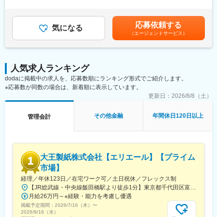
業務・その他付随業務)・関連会社業務・出向先業務】
半年程度、週に数回の東京オフィス出社が発生いたします。
は目安の金額であり、給与詳細は経験・能力を踏まえて決定しま
す。※上記金額には家賃補助等の各種補助金は含まれておりませ
変更の範囲：会社の定める業務
ん。※上限年収は30時間／月の残業代込での金額となります。賃
応募依頼する
気になる
金はあくまでも目安の金額であり、選考を通じて上下する可能性
（エージェントサービス）
があります。月給(月額)は固定手当を含めた表記です。
人気求人ランキング
dodaに掲載中の求人を、応募数順にランキング形式でご紹介します。
※応募数が同数の場合は、新着順に表示しています。
更新日：
2026/8/8（土）
その他金融
年間休日120日以上
管理会計
大王製紙株式会社【エリエール】【プライム
市場】
経理／年休123日／在宅ワーク可／土日祝休／フレックス制
【JR総武線・中央線飯田橋駅より徒歩1分】東京都千代田区富士見2-10-2飯田橋グラン・ブルーム※受動喫煙対策：有（オフィス禁煙）
月給26万円～※経験・能力を考慮し優遇
掲載予定期間：
2026/7/16（木）
〜
2026/9/16（水）