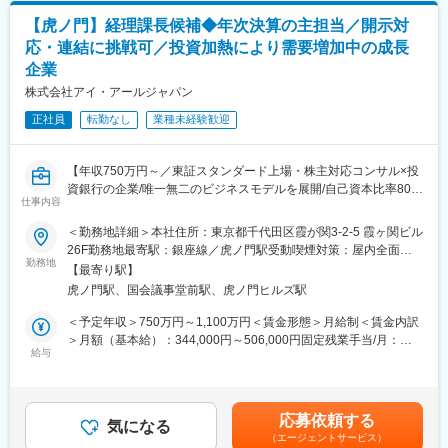
び「財務健全性の維持」を通じ、事業成長および中長期の事業計
＜資金調達・トレジャリー業務＞
画達成を支えることをミッションとしています。
【虎ノ門】経理課長候補◆年次決算の主担当／開示対
◇資本市場調達の企画・管理
足元では、グループ財務連携の高度化を進めるとともに、流動
応・連結に挑戦可／投資加熱により需要増加中の成長
（格付取得、CP・社債発行、証券化／流動化スキームの検討・実
性・金利・信用リスクおよび各種規制比率を踏まえた連結ベース
企業
行）
でのバランスシート管理高度化を重点テーマとして取り組んでい
◇グループ全体の資金管理
株式会社アイ・アールジャパン
ます。
（キャッシュフロー管理、資金繰り、借入残高管理）
正社員
転勤なし
業種未経験歓迎
◇財務運営に関する社内ルール・プロセスの整備および運用
変更の範囲：会社の定める業務
◇銀行等金融機関との渉外業務
（調達・運用、為替・送金、入出金管理、リスクヘッジ等）
【年収750万円～／東証スタンダード上場・株主対応コンサル×投
＜規制対応・外部環境分析・レポーティング＞
資銀行の企業/唯一無二のビジネスモデルを展開/自己資本比率80%
◇財務運営に関連する法令・規制動向の調査・整理
仕事内容
超と安定/年休123日/月平均残業40時間程度】
◇金融市場動向やマクロ環境を含む外部公開データの収集・分析
■業務内容
◇グループ内の財務・リスク・資金関連データの集計・分析およ
＜勤務地詳細＞本社住所：東京都千代田区霞が関3-2-5 霞ヶ関ビル
経理の課長候補として決算対応を中心に業務をお任せ致します。
び可視化
26F勤務地最寄駅：銀座線／虎ノ門駅受動喫煙対策：屋内全面禁
当社では自社以外にも親会社ホールディングス、子会社経理も担
勤務地
◇分析結果を踏まえた、財務戦略・ALM方針・個別施策への落と
煙変更の範囲：会社の定める事業所
【最寄り駅】
当しているため、幅広い業務を活かす、経験を積むことが可能で
し込み
虎ノ門駅、国会議事堂前駅、虎ノ門ヒルズ駅
す。
◇連結財務状況の可視化、社内および投資家・関係者向け報告、
QA対応
＜予定年収＞750万円～1,100万円＜賃金形態＞月給制＜賃金内訳
ご経験に合わせて下記の業務をお任せします。
※週2回程度の頻度で東京オフィス（四谷）での業務が発生します
＞月額（基本給）：344,000円～506,000円固定残業手当/月：
・月次・四半期・年次決算業務（単独・連結）
給与
124,000円～181,000円（固定残業時間40時間0分/月）超過した時
※税務申告書作成は、アウトソーシングしています。
■本ポジションの魅力：
間外労働の残業手当は追加支給＜月給＞468,000円～687,000円
・有価証券報告書、決算短信等の開示資料作成
◇国内最大規模・急成長Fintechグループの財務中枢に関与できる
（一律手当を含む）＜昇給有無＞有＜残業手当＞有＜給与補足＞※
・監査法人対応
◇銀行単体ではなく、グループ全体の資金・バランスシート設計
理論年収は、前職年収の他、業績・経験、年齢等を考慮し、選考
応募依頼する
・各種資料作成
気になる
に携われる
を通じて決定します。■賞与は業績評価と個人評価に鑑み、支給額
（エージェントサービス）
・子会社経理
◇ALM・資金調達・リスク管理を「運営」ではなく企画・高度化