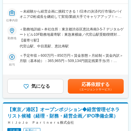
マネジメントを担っていただくことを想定しています。
～未経験から経営企画に挑戦できる！/日本の決済代行市場のパイ
■ポジションの魅力：
オニア/2桁成長を継続して実現/業績大手でキャリアアップ！～
・希少性の高い会計論点に携われる
仕事内容
金融業／暗号資産交換業／VCファンド運営など複数事業を展開し
■業務内容
＜勤務地詳細＞本社住所：東京都渋谷区恵比寿南3-5-7 デジタルゲ
つつIFRSを導入しているケースは希少であり、こうした環境での
当部門の次世代を担っていく人材として、下記を担当していただ
ートビル10F勤務地最寄駅：東急東横線／代官山駅受動喫煙対
実務経験を通じてキャリアの市場価値を高められます。
きます。
勤務地
策：屋内全面禁煙変更の範囲：会社の定める事業所（リモートワ
【最寄り駅】
・デジタルガレージの注力セグメントであるプラットフォーム・
ーク含む）
・変化の多い環境で成長できる
代官山駅、中目黒駅、恵比寿駅
ソリューションセグメントの管理会計業務
M&Aや新規施策に伴う会計・開示・プロセス整備など、変化に富
・デジタルガレージグループの中核子会社であるDGフィナンシャ
＜予定年収＞600万円～850万円＜賃金形態＞月給制＜賃金内訳＞
んだテーマに継続的に向き合える。
ルテクノロジーの経営企画業務全般
月額（基本給）：365,965円～509,134円固定残業手当/月：
給与
102,960円～143,250円（固定残業時間30時間0分/月）超過した時
・専門家と連携しやすい体制
業務実行にあたっては、デジタルガレージ本体のコーポレート部
間外労働の残業手当は追加支給＜月給＞468,925円～652,384円
社内に会計士だけでなく社内弁護士も複数名在籍しており、必要
門をはじめとした関係各部署と緊密に連携を取って進めます。デ
（一律手当を含む）＜昇給有無＞有＜残業手当＞有＜給与補足＞※
に応じて専門知見を活用しながら業務を推進できる環境です。
ジタルガレージグループの経営管理における重要なポジションで
管理監督者としての採用の場合は固定残業手当なし、深夜勤務手
応募依頼する
す。
気になる
当のみの支給となります。■昇給：年1回（4月）■賞与：年1回（7
・業務範囲が広く、当事者として推進できる
（エージェントサービス）
月）賃金はあくまでも目安の金額であり、選考を通じて上下する
決算・開示・子会社管理・各種プロジェクト対応などを横断的に
【具体的には】
可能性があります。月給(月額)は固定手当を含めた表記です。
担い、中長期の視点で案件をリードできます。自らの判断や改善
下記の業務のうちから、ご経験やご志向・スキルに応じてご担当
が成果に直結しやすく、手触り感を持ってやりがいを感じられる
いただきます。
環境です。
【東京／港区】オープンポジション◆経営管理ゼネラ
・経営計画立案、予算策定
リスト候補（経理・財務・経営企画／IPO準備企業）
・管理会計業務（予実分析・見通し策定）
・予算達成に向けた進捗管理、各部署との折衝
ＨｉＪｏＪｏ Ｐａｒｔｎｅｒｓ株式会社
・経営分析、および経営戦略立案
正社員
転勤なし