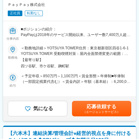
持った社員がそれぞれ責任を持って仕事をしており、年齢・役職
・連結・開示資料の作成補助（IFRSベース含む）
ＰａｙＰａｙ株式会社
に関係なく、意見を交わし合う、風通しの良い社風も魅力の一つ
・税務申告関連の実務補助
です。
正社員
転勤なし
・会計監査対応（資料作成、QA対応）
・業務改善（Excel、会計システム等の活用提案）
■出向先企業について
ゆくゆくはチームリード・マネジメントへの挑戦も可能です。
・出向先：SBIいきいき少額短期保険株式会社
■ポジションの紹介：
・形式：在籍出向
PayPayは2018年のサービス開始以来、ユーザー数7,400万人超を
■配属組織：
仕事内容
・勤務地：東京都港区六本木1-6-1
突破し、日本最大級のキャッシュレス決済プラットフォームへと
経理財務部は部長（40代男性）を含め５名の組織で、経理課・財
・事業内容：少額短期保険業
成長しました。
＜勤務地詳細＞YOTSUYA TOWER住所：東京都新宿区四谷1-6-1
務課に分かれています。経理課メンバーは20代～30代のメンバー
現在は決済に加え、カード・銀行・証券など金融サービス領域へ
YOTSUYA TOWER 受動喫煙対策：屋内全面禁煙変更の範囲：会
で構成されており、和気あいあいとした雰囲気で、業務中も積極
変更の範囲：会社の定める業務
事業を拡大しており、国内No.1の金融プラットフォームを目指し
勤務地
社の定める事業所（リモートワーク含む）
的にコミュニケーションをとっています。
【最寄り駅】
ています。
四ツ谷駅、市ケ谷駅、麹町駅
本ポジションでは、Nasdaq上場企業グループの連結決算・開示業
■キャリアパス：
務を中心に、IFRS会計論点の整理やUS-SOX対応、監査法人対応
＜予定年収＞850万円～1,100万円＜賃金形態＞年俸制■年俸制
将来的には経理、財務を両方見るキャリアUPの形、もしくはグル
など高度な会計領域を担っていただきます。
（一部固定残業代含む）＜賃金内訳＞年額（基本給）：6,200,000
ープ会社を増やし、支援も増えるので子会社の経理責任者等、志
事業成長とともに複雑性を増す経営課題に対し、会計・財務の専
給与
円～8,300,000円固定残業手当/月：90,000円～123,000円（固定
向性に合わせて様々なキャリアが叶います。
門家として経営に近い立場から事業成長を支える重要な役割で
残業時間40時間0分/月）超過した時間外労働の残業手当は追加支
す。
給＜月額＞606,666円～814,666円（12分割）（一律手当を含む）
■当社の特徴・魅力：
＜昇給有無＞有＜残業手当＞有＜給与補足＞■経験、スキル、業
◇プライム市場上場企業
応募依頼する
■業務内容：
気になる
績、貢献度に応じ当社規定により決定■毎年1回見直し■時間外勤
制度面・ガバナンス強化に本気で取り組んでいる真っ最中です。
（エージェントサービス）
PayPayグループの連結会計・開示業務を中心に以下の業務をご担
務手当、深夜勤務手当有※給与支給について、一部をPayPayアカ
◇IFRS導入済（適用2年目）
当いただきます。
ウントで受け取ることが可能です（給与デジタル支払いに対応）
グローバル基準の連結決算・開示業務にも関われるチャンスがあ
◎連結決算・連結処理に関する業務全般
賃金はあくまでも目安の金額であり、選考を通じて上下する可能
ります。
◎IFRSに基づく会計処理
性があります。月給(月額)は固定手当を含めた表記です。
◇営業利益125%以上の成長を毎期継続中
【六本木】連結決算/管理会計※経営的視点を身に付ける
◎半期報告書・有価証券報告書の作成・確認
安定成長の中で、意欲ある方がしっかり挑戦できる土壌がありま