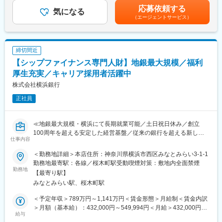
います。
ます。高付加価値な金融サービスを通じて、顧客の課題解決と企
業手当＞有＜給与補足＞■昇給：原則年1回（会社の業績と個人の
応募依頼する
気になる
業価値の向上に貢献しています。
評価結果を元に決定）■評価制度：仕事の成果と業績への貢献度を
（エージェントサービス）
■募集背景
評価賃金はあくまでも目安の金額であり、選考を通じて上下する
新設間もない少数チームなので、規程・条文趣旨を理解したうえ
変更の範囲：会社の定める業務
可能性があります。月給(月額)は固定手当を含めた表記です。
実務に落とし込めるご経験や、他部門や子会社と円滑なコミュニ
ケーションを図りながらプロセスの変革や構築を主体的に推し進
締切間近
めれるスキルをお持ちの方を募集します。
【シップファイナンス専門人財】地銀最大規模／福利
■具体的な業務内容
厚生充実／キャリア採用者活躍中
・税務調査対応
株式会社横浜銀行
・グループ通算による申告・税効果会計
正社員
・社内からの税務相談対応
※ご経験に応じて下記業務も担っていただきます。
・研究開発税制適用の検討から、適用にあたっての業務プロセス
≪地銀最大規模・横浜にて長期就業可能／土日祝日休み／創立
構築
100周年を超える安定した経営基盤／従来の銀行を超える新しい
・TP文書化・Pillar2対応などの国際税務領域
仕事内容
金融企業を目指し、戦略的投資・デジタル技術活用・グループシ
ナジー強化により事業領域拡大中≫
■このポジションで働く魅力
＜勤務地詳細＞本店住所：神奈川県横浜市西区みなとみらい3-1-1
・No1のFintechサービスの実現に関わることができる
勤務地最寄駅：各線／桜木町駅受動喫煙対策：敷地内全面禁煙
■業務概要：
勤務地
・新サービスの会計・税務の検討を通じて知識の幅を広げること
【最寄り駅】
シップファイナンスに関する案件ソーシング、案件起案、契約書
ができる
みなとみらい駅、桜木町駅
作成および期中管理などの担当業務をお任せします。
・ベンチャー企業のスピード感を体感できる
・経営（キャッシュフロー）への貢献
＜予定年収＞789万円～1,141万円＜賃金形態＞月給制＜賃金内訳
【変更の範囲：銀行業務(窓口関連業務・渉外業務・ロビー業務・
＞月額（基本給）：432,000円～549,994円＜月給＞432,000円～
店頭事務・渉外事務・派出業務・電話交換業務・本部業務・検印
給与
※基本的にはリモートワークとなりますが、税務調査対応時は最大
549,994円＜昇給有無＞有＜残業手当＞有＜給与補足＞※上記年収