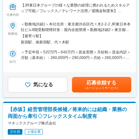
中途採用比率は100%、また管理職に占めるプロパー（中途入社）
【JR東日本グループの様々な業態の経理に携われるためスキルア
社員の割合は約9割であることから、プロパー社員が中心となり組
ップ可能／フレックス／テレワーク活用／退職金制度有】
織を運営しています。
仕事内容
中途入社後２年で部長職に昇格するなどの実績も複数あり、活躍
■業務内容：
＜勤務地詳細1＞本社住所：東京都渋谷区代々木2-2-2 JR東日本本
に応じて昇格が叶う環境です。
ご入社いただいた方には総合職としてJR東日本グループ会社の経
社ビル9階受動喫煙対策：屋内全面禁煙＜勤務地詳細2＞東京都内
【組織基盤の安定性と裁量の大きさの両立】
理・財務業務を担って頂きます。
勤務地
オフィス住所：東京都23区内 受動喫煙対策：屋内全面禁煙変更の
親会社がKDDIという組織基盤の安定性からアセットが潤沢である
【最寄り駅】
・日次業務（売上・仕入計上、一般管理費計上、請求書発行
範囲：会社の定める事業所（リモートワーク含む）
一方、組織は小規模でありボードメンバーとの距離も近いため、
新宿駅、南新宿駅、代々木駅
等）
プロジェクトへの投資や、そのための予算確保等をボードメンバ
・月次業務（振替仕訳、残高確認、減価償却 等）
＜予定年収＞520万円～640万円＜賃金形態＞月給制＜賃金内訳＞
ーに対して積極的に提言することが可能です。
・四半期・年次業務（上記業務に加え、消費税、法人税等計算、
月額（基本給）：260,000円～290,000円＜月給＞260,000円～
また、上意下達な雰囲気は希薄で、社員に対して意見・提案を求
連結照合、連結パッケージ作成 等）
給与
290,000円＜昇給有無＞有＜残業手当＞有＜給与補足＞※想定年収
められる社風であることから、日々の業務に裁量をもって取り組
には残業月20Hも含めています■昇給：年1回■賞与：年2回(合計
み、最上流の企画業務から幅広い業務に関わることが可能です。
業務に慣れて頂きましたらスタッフ指導や担当会社の業務管理
6.0ヶ月程度)■モデル年収総合職（課長）900万円総合職（マネー
（班長職に指定された場合）などにも携わって頂きます。
ジャー）630万円総合職（主任）520万円賃金はあくまでも目安の
変更の範囲：会社の定める業務
応募依頼する
気になる
金額であり、選考を通じて上下する可能性があります。月給(月額)
（エージェントサービス）
経理として連結決算、開示業務、財務等幅広い業務経験を身につ
は固定手当を含めた表記です。
けることが可能な環境です。JR東日本グループは鉄道だけでな
く、幅広い業種の企業が属しており、経理として幅広い業種の経
験を積むことができる環境です。
【赤坂】経営管理部長候補／将来的には組織・業務の
両面から牽引◇フレックスタイム制度有
■入社後の流れ
入社後は１週間の新入社員研修を経ていただきます。研修終了後
マネックスグループ株式会社
は各拠点に着任していただき、自身のMBOを設定し、上司と連携
正社員
上場企業
しながら担当グループ各社の決算業務をお任せします。