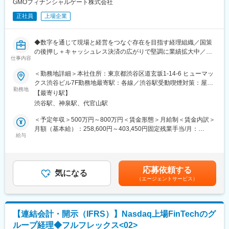
の良い社風で、8割中途入社と、様々なバックグラウンドを持った
GMOフィナンシャルゲート株式会社
変更の範囲：会社の定める業務
メンバーが在籍しております。
正社員
上場企業
■働き方
・四半期の締め、決算月等の繁忙期に関しては残業時間が長くな
◆数字を通じて現場と経営をつなぐ存在を目指す経理組織／国策
る可能性がありますが、月平均20時間程度で、毎週水曜日はノー
の後押し＋キャッシュレス決済の広がりで堅調に業績拡大中／充
残業デーとなっており、メリハリある働き方が可能です。
仕事内容
実した福利厚生／業績賞与5か月分◆
・時差出社の活用が可能で、柔軟な働き方ができる環境です。
＜勤務地詳細＞本社住所：東京都渋谷区道玄坂1-14-6 ヒューマッ
・有給休暇取得率80%超／産休育休取得率100%／育児休業復職
◎”全員CFO主義”を掲げており、裁量大きく挑戦することを歓迎
クス渋谷ビル7F勤務地最寄駅：各線／渋谷駅受動喫煙対策：屋内
率100％
します！
勤務地
全面禁煙変更の範囲：本社及び全ての支社、関連会社への出向
【最寄り駅】
◎業務改善やDX推進にも主体的に関われる環境です！
先、労働者の自宅での勤務
■当社について
渋谷駅、神泉駅、代官山駅
◎経営層や他部門との距離が近く、積極的にコミュニケーション
SBIグループの保険部門の中で少額短期保険（死亡・医療・介護保
をとりながら業務を推進できます！
＜予定年収＞500万円～800万円＜賃金形態＞月給制＜賃金内訳＞
険）を扱っています。
月額（基本給）：258,600円～403,450円固定残業手当/月：
自社での取り組みのほか、グループ各社との相乗効果により、お
■募集背景：
給与
98,200円～126,050円（固定残業時間40時間0分/月）超過した時
客様へより高品質な保険商品・サービスの提供を行っています。
当社は「持続的な利益成長」と「経営管理の高度化」の両立を掲
間外労働の残業手当は追加支給＜月給＞356,800円～529,500円
げ、2025年6月にプライム市場へ市場変更を果たしました。それ
（一律手当を含む）＜昇給有無＞有＜残業手当＞有＜給与補足＞※
■魅力
に伴い、IFRSによる財務報告や、グループ全体の経理体制強化な
経験、スキルを考慮のうえ、決定します。■昇給：年1回（10月）
・経営層と近い立場で業務を行うことが多いため、経営的視点を
応募依頼する
ど、経理部門に求められる役割も一層高度化しています。今回
気になる
■賞与：年2回（12月、6月）※賞与想定：5ヶ月※管理監督者（管理
身に付けることができ、会社の最前線で知見を活かすことが可能
（エージェントサービス）
は、これからの組織を一緒に支え、将来は中核メンバーとして成
職）として採用の場合は残業手当・時間外手当支給無し賃金はあ
です
長していきたい方を新たにお迎えします。
くまでも目安の金額であり、選考を通じて上下する可能性があり
・新しいビジネスをつくるSBIグループの一員として、会社をとり
ます。月給(月額)は固定手当を含めた表記です。
まとめながら自己実現できます。
■業務詳細：
・エネルギッシュな社員が多く、非常に活気があります。キャリ
【連結会計・開示（IFRS）】Nasdaq上場FinTechのグ
スキルや経験に応じて段階的にお任せします。
ア入社の方が多い為、過去の慣習にとらわれない、柔軟な発想を
ループ経理◆フルフレックス<02>
・月次・四半期・年次決算のサポート（仕訳・勘定照合など）