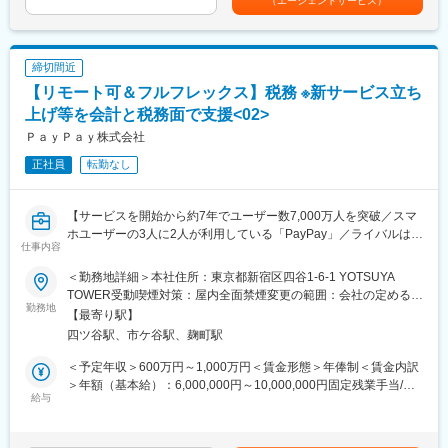
（エージェントサービス）
・営業部門および案件組成部門との連携・調整
有するリサーチ能力と蓄積されたデータベース、そしてファクト
・財務部門における業務全体の統括補佐およびメンバーのマネジ
オリエンティッドな（事実を徹底して追求する）専門家集団を武
メント
器に、新しい市場であるが故の複雑かつ高度なニーズに応えるこ
とのできる唯一無二のコンサルティングを提供しています。
締切間近
■働き方
【リモート可＆フルフレックス】税務 ※新サービス立ち
全社平均残業時間は月10～15時間程度と落ち着いた環境で、メリ
変更の範囲：会社の定める業務
ハリをつけて勤務いただけます。
上げ等を会計と税務面で支援<02>
ＰａｙＰａｙ株式会社
■魅力点
正社員
転勤なし
・上場企業における資金調達や金融機関対応など、財務の中核業
務に携われる
・金融機関との折衝を通じて高度な財務・金融スキルを身につけ
【サービスを開始から約7年でユーザー数7,000万人を突破／スマ
られる
ホユーザーの3人に2人が利用している「PayPay」／ライバルは現
・少人数組織のため裁量が大きく、意思決定に近い立場で経験を
仕事内容
金、金融ライフプラットフォームを普及し新しい価値創出を推
積める
進】
・営業部門と連携しながら、事業成長を財務面から支えるやりが
＜勤務地詳細＞本社住所：東京都新宿区四谷1-6-1 YOTSUYA
いがある
TOWER受動喫煙対策：屋内全面禁煙変更の範囲：会社の定める事
■ポジション紹介
勤務地
・若手中心の組織でスピード感があり、組織づくりにも関与でき
業所（リモートワーク含む）
【最寄り駅】
配属予定の税務企画グループは2025年に新設されたチームです。
る
四ツ谷駅、市ケ谷駅、麹町駅
チームリーダーとメンバーの計2名の少数チームで、決算業務やグ
ループ通算の申告業務まで効率的にこなしています。
■当社について
＜予定年収＞600万円～1,000万円＜賃金形態＞年俸制＜賃金内訳
両名ともにPayPayの新サービス立ち上げや事業成長を会計と税務
当社は、航空機や不動産などのアセットを活用した金融商品を組
＞年額（基本給）：6,000,000円～10,000,000円固定残業手当/
面でサポートする役割を担ってきましたが、税務チームの新設に
給与
成・提供し、企業オーナーや富裕層の資産運用・財務戦略を支援
月：122,550円～204,678円（固定残業時間40時間0分/月）超過し
伴い、税務に特化しております。
している東証プライム上場企業です。金融機関や会計事務所との
た時間外労働の残業手当は追加支給＜月額＞622,550円～
税法の不明点等は外部アドバイザーに確認しながら業務を進めて
ネットワークを活かし、独自のビジネスモデルで成長を続けてい
1,038,011円（12分割）（一律手当を含む）＜昇給有無＞有＜残