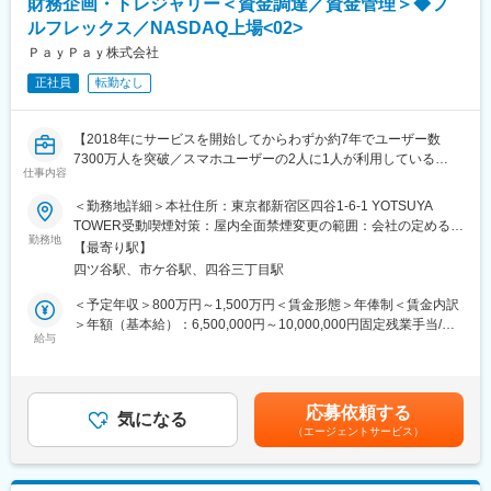
・成長意欲の高い方には多くのチャンスが与えられるフェアーな
財務企画・トレジャリー＜資金調達／資金管理＞◆フ
■ポジション魅力
環境です。
ルフレックス／NASDAQ上場<02>
・ITベンチャーからスタートした弊社の経理プロセスは、事業成
長の最前線で常に進化を続けています。従来の枠にとらわれず柔
ＰａｙＰａｙ株式会社
変更の範囲：当社業務全般
軟かつ創造的な発想で拡大し続ける業務の多様化に答えるプロセ
正社員
転勤なし
ス改善を自らの手でリード出来る環境を提供します
・新たに誕生するデジタルバンクのプロセス構築やウェルスナビ
が進める多彩な経理プロジェクトに深く関与することでご自身の
【2018年にサービスを開始してからわずか約7年でユーザー数
経験や知識をダイレクトに活かし、組織の成長をダイナミックに
7300万人を突破／スマホユーザーの2人に1人が利用している
牽引できます
仕事内容
「PayPay」】
＜勤務地詳細＞本社住所：東京都新宿区四谷1-6-1 YOTSUYA
■当社について
■業務内容：
TOWER受動喫煙対策：屋内全面禁煙変更の範囲：会社の定める事
現在、ウェルスナビでは、年齢や家族構成、資産状況などのデー
当社の財務本部にて、PayPay本体の立場からPayPayグループを
勤務地
業所（リモートワーク含む）
タをもとに、資産運用だけでなく生命保険・年金・住宅ローン等
【最寄り駅】
横断し、必要に応じて金融子会社とも連携しながら、財務企画・
のお金に関する悩みや不安を総合的に解決できる「Money
四ツ谷駅、市ケ谷駅、四谷三丁目駅
資金管理・資金調達業務をご担当いただきます。
Advisory Platform（MAP）」の立ち上げを進めています。また、
（※以下には将来的に展望する業務も含みます）
＜予定年収＞800万円～1,500万円＜賃金形態＞年俸制＜賃金内訳
2025年3月には三菱UFJ銀行の完全子会社となり、上記のプラッ
＞年額（基本給）：6,500,000円～10,000,000円固定残業手当/
トフォームを中核機能として組み込むデジタルバンクの設立に向
■業務詳細：
給与
月：135,000円～245,100円（固定残業時間40時間0分/月）超過し
けて動いていくフェーズに入っています。MUFGグループの約
＜資金調達・トレジャリー業務＞
た時間外労働の残業手当は追加支給＜月額＞676,666円～
6,000万人の顧客基盤にアプローチしながら、新たに設立するデジ
◇資本市場調達の企画・管理
1,078,433円（12分割）（一律手当を含む）＜昇給有無＞有＜残
タルバンクを通じて、これまでにない個人金融の体験を届けてい
（格付取得、CP・社債発行、証券化／流動化スキームの検討・実
業手当＞有＜給与補足＞※経験、スキル、業績、貢献度に応じ当社
く予定です。
応募依頼する
行）
気になる
規定により決定賃金はあくまでも目安の金額であり、選考を通じ
（エージェントサービス）
◇グループ全体の資金管理
て上下する可能性があります。月給(月額)は固定手当を含めた表記
※ウェルスナビは三菱UFJ銀行と共同でデジタルバンク設立に向け
（キャッシュフロー管理、資金繰り、借入残高管理）
です。
た準備を進めています。そのため、ご入社に至った場合はウェル
◇財務運営に関する社内ルール・プロセスの整備および運用
スナビと兼務する形で準備会社に在籍出向となる可能性がありま