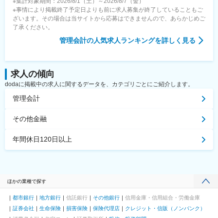
※集計対象期間：2026/8/1（土）～2026/8/7（金）
※事情により掲載終了予定日よりも前に求人募集が終了していることもご
ざいます。その場合は当サイトから応募はできませんので、あらかじめご
了承ください。
管理会計
の人気求人ランキングを詳しく見る
求人の傾向
dodaに掲載中の求人に関するデータを、カテゴリごとにご紹介します。
管理会計
その他金融
年間休日120日以上
ほかの業種で探す
都市銀行
地方銀行
信託銀行
その他銀行
信用金庫・信用組合・労働金庫
証券会社
生命保険
損害保険
保険代理店
クレジット・信販（ノンバンク）