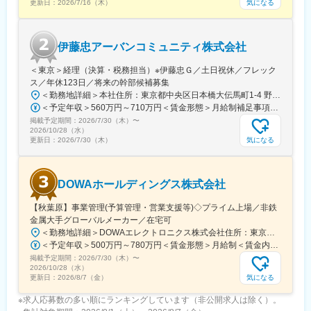
気になる
更新日：
2026/7/16（木）
伊藤忠アーバンコミュニティ株式会社
＜東京＞経理（決算・税務担当）※伊藤忠Ｇ／土日祝休／フレック
ス／年休123日／将来の幹部候補募集
＜勤務地詳細＞本社住所：東京都中央区日本橋大伝馬町1-4 野村不動産日本橋大伝馬町ビル勤務地最寄駅：半蔵門線／三越前駅受動喫煙対策：屋内全面禁煙変更の範囲：会社の定める事業所
＜予定年収＞560万円～710万円＜賃金形態＞月給制補足事項なし＜賃金内訳＞月額（基本給）：300,000円～360,000円＜月給＞300,000円～360,000円＜昇給有無＞有＜残業手当＞有＜給与補足＞※上記年収は月20時間の残業代込みになります※給与詳細は、経験・能力・スキルを考慮の上、規定により決定■昇給：年1回（考課あり）■賞与：年2回（夏季・冬季）賃金はあくまでも目安の金額であり、選考を通じて上下する可能性があります。月給(月額)は固定手当を含めた表記です。
掲載予定期間：
2026/7/30（木）
〜
2026/10/28（水）
気になる
更新日：
2026/7/30（木）
DOWAホールディングス株式会社
【秋葉原】事業管理(予算管理・営業支援等)◇プライム上場／非鉄
金属大手グローバルメーカー／在宅可
＜勤務地詳細＞DOWAエレクトロニクス株式会社住所：東京都千代田区外神田4丁目14番1号 秋葉原UDXビル 22階受動喫煙対策：敷地内全面禁煙変更の範囲：会社の定める事業所（リモートワーク含む）
＜予定年収＞500万円～780万円＜賃金形態＞月給制＜賃金内訳＞月額（基本給）：280,000円～440,000円＜月給＞280,000円～440,000円＜昇給有無＞有＜残業手当＞有＜給与補足＞※残業20時間分の手当も込み■賞与：年2回（6月、12月）■昇給：年1回（4月）賃金はあくまでも目安の金額であり、選考を通じて上下する可能性があります。月給(月額)は固定手当を含めた表記です。
掲載予定期間：
2026/7/30（木）
〜
2026/10/28（水）
気になる
更新日：
2026/8/7（金）
※求人応募数の多い順にランキングしています（非公開求人は除く）。