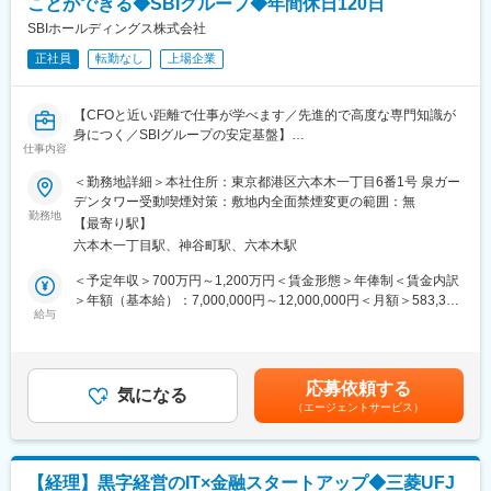
ことができる◆SBIグループ◆年間休日120日
◎四半期・年次の英文財務諸表の作成
す。
◎US-SOX対応
SBIホールディングス株式会社
◇経理DX推進中
◎監査法人対応
改善提案や業務効率化にも積極的にチャレンジできる環境です。
正社員
転勤なし
上場企業
■ポジションの魅力：
変更の範囲：会社の定める業務
◎金融プラットフォームならではの連結会計経験
【CFOと近い距離で仕事が学べます／先進的で高度な専門知識が
決済・カード・銀行・証券など複数の金融事業を横断しながら、
身につく／SBIグループの安定基盤】
グループ全体の連結会計に携わることができます。金融業界なら
仕事内容
ではの専門性の高い会計実務を経験しながら、連結決算領域の市
■業務内容
＜勤務地詳細＞本社住所：東京都港区六本木一丁目6番1号 泉ガー
場価値を高めることが可能です。
・連結決算業務（国際会計基準：月次、四半期、年次）
デンタワー受動喫煙対策：敷地内全面禁煙変更の範囲：無
→管理対象となるグループ会社には、銀行、証券、保険、投資フ
勤務地
◎グローバル上場企業レベルの開示・内部統制
【最寄り駅】
ァンド運営会社などの金融関連企業に加え、バイオ、仮想通貨関
Nasdaq上場企業として
六本木一丁目駅、神谷町駅、六本木駅
連企業など、多種多様な会社が存在します。
・IFRS
→IFRSを採用していることから、グループにおいて多数保有する
＜予定年収＞700万円～1,200万円＜賃金形態＞年俸制＜賃金内訳
・Form20-F
未上場株式の時価評価業務（四半期ごと）
＞年額（基本給）：7,000,000円～12,000,000円＜月額＞583,333
・Form6-K
・FP&A業務（プランニング、フォーキャスティング、予実分析）
給与
円～1,000,000円（12分割）＜昇給有無＞有＜残業手当＞無＜給
・US-SOX
・開示書類作成（有価証券報告書、決算短信）
与補足＞賞与：1回／年昇給：1回／年※業績連動型賞与支給賃金
といったグローバル基準の開示・内部統制業務に携わることがで
・M&A推進支援（各種投融資案件におけるスキーム構築、会計イ
はあくまでも目安の金額であり、選考を通じて上下する可能性が
きます。国内上場企業だけでは得られない経験を積むことができ
ンパクト試算）
あります。月給(月額)は固定手当を含めた表記です。
ます。
応募依頼する
・海外グループ会社の管理、サポート
気になる
（エージェントサービス）
※業務内容は、ご経験・ご志向に応じてご相談させていただきます
◎変化の大きい環境で経理の専門性を発揮
使用システム
事業拡大やM&A、新サービス立ち上げなどに伴い、新たな会計論
・連結決算 STRAVIS
点が継続的に発生します。単なる決算オペレーションではなく、
・単体決算 勘定奉行
会計方針の整理や制度設計など、より上流の業務に携わる機会が
【経理】黒字経営のIT×金融スタートアップ◆三菱UFJ
・税務申告 e-Taxグループ通算（TKC）