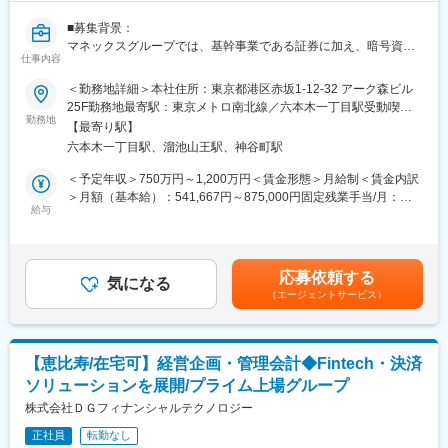
■魅力ポイント
■募集背景：
実務経験を積んでいただいた後、複数名のチームリーダーとして
マネックスグループでは、基幹事業である証券に加え、暗号資産
マネジメント経験を積むことができます。また、JR東日本グルー
仕事内容
取引、FinTech、VCファンド運営など事業領域が拡大しており、
プ各社にて様々な業態があり、幅広い経理経験を積むことが可能
会計・税務面での検討事項が増加しています。加えて、子会社で
＜勤務地詳細＞本社住所：東京都港区赤坂1-12-32 アーク森ビル
です。将来的に「財務のプロ」として、以下の業務に携わること
あるCoincheck Group Inc.のNASDAQ上場をはじめ海外関連会社
25F勤務地最寄駅：東京メトロ南北線／六本木一丁目駅受動喫煙
も可能です。
が増える中、グループとしてM&Aの実行（財務・税務DD）や買収
勤務地
対策：敷地内喫煙可能場所あり
◇JR東日本の単体決算、連結決算業務（有価証券報告書等の開示
【最寄り駅】
後のPMIにも継続的に取り組んでいます。こうした状況を踏ま
資料作成を含む）
六本木一丁目駅、溜池山王駅、神谷町駅
え、海外関連案件を中心に実務をリードいただける人材を募集し
◇JR東日本グループの新規施策、大規模開発プロジェクト、グル
ます。将来的には5～6名規模のチームマネジメントを担い、中長
＜予定年収＞750万円～1,200万円＜賃金形態＞月給制＜賃金内訳
ープ再編に伴う対応
期的には経営管理部長として組織・業務の両面から牽引いただく
＞月額（基本給）：541,667円～875,000円固定残業手当/月：
◇JR東日本グループ全体の資金管理業務
ことを期待しています。
給与
101,796円～161,074円（固定残業時間30時間0分/月）超過した時
◇グループ共通の経理システムの将来構想策定、開発、稼働後の
間外労働の残業手当は追加支給＜月給＞643,463円～1,036,074円
サポート 等
■業務内容：
（一律手当を含む）＜昇給有無＞有＜残業手当＞有＜給与補足＞
経営管理部の部長候補として、以下の業務をご担当いただきま
昇給：年1回賞与：年2回（会社業績・個人評価に応じて決定）※
■当社の魅力
応募依頼する
す。
気になる
想定年収には以下を含む・残業代：月30時間分（別途支給分を想
当社はJR東日本およびグループ会社等の経理財務の業務受託企業
（エージェントサービス）
・月次・年次決算業務、予算管理、各種税務申告業務
定した金額）・賞与（年2回）：業績および個人評価に応じて支給
です。所属するJR東日本グループは鉄道を中心とした運輸事業だ
・決算報告資料および開示資料の作成
※実際の年収は、業績や就業実績に応じて変動する可能性がありま
けでなく、流通・サービス、不動産・ホテル事業等幅広い事業を
・監査法人対応、監督官庁対応、税務調査対応
す。賃金はあくまでも目安の金額であり、選考を通じて上下する
展開しています。地域のインフラとしての機能だけでなく、生活
・各種プロジェクト対応（会計基準変更に伴う開示対応、業務プ
可能性があります。月給(月額)は固定手当を含めた表記です。
に根付いた幅広いサービスを展開しています。
【恵比寿/在宅可】経営企画・管理会計◆Fintech・決済
ロセス改善 等）
ソリューションを展開/プライム上場グループ
・子会社管理業務
変更の範囲：会社の定める業務
なお、経営管理部内のIRグループが担う業務（投資家向け広報、
株式会社ＤＧフィナンシャルテクノロジー
情報開示）について、決算説明資料のレビュー等の一部業務に関
正社員
転勤なし
与いただく可能性があります。将来的には、5～6名程度のチーム