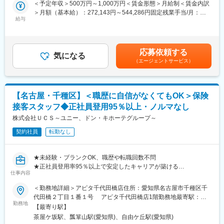
◎「ノルマなし」だから提案に集中できる！
＜予定年収＞500万円～1,000万円＜賃金形態＞月給制＜賃金内訳
(※営業所：主にお客様から返却された車両を速やかにメンテナン
個人ノルマ・歩合制はなく、お客様に本当に必要な商品を提案で
＞月額（基本給）：272,143円～544,286円固定残業手当/月：
スし、次のお客様にお貸し出しするための拠点）
きます。
給与
85,000円～170,000円（固定残業時間40時間0分/月）超過した時
現場と本社をつなぎ、整備工場の調整や車両リース戦略立案な
◎未経験から金融スキルが身につく！
間外労働の残業手当は追加支給＜月給＞357,143円～714,286円
ど、トラックファンド(R)事業の中核を担っていただきます。
保険・資産形成など一生役立つ知識を習得可能。FP資格取得も会
（一律手当を含む）＜昇給有無＞有＜残業手当＞有＜給与補足＞※
社が支援します。
現年収考慮かつ、スキルとの相関性も考慮し、記載年収より上下
【具体的には】
応募依頼する
◎キャリアアップが明確！
気になる
する可能性もございます.■賞与実績：年2回賃金はあくまでも目安
・弊社の全国にある営業所および近隣の整備工場と連携し、トラ
（エージェントサービス）
スタッフ → 店長 → SV（複数店舗管理）へとステップアップ可能
の金額であり、選考を通じて上下する可能性があります。月給(月
ック・トレーラー等の入出庫スケジュールおよび在庫状況を管理
です。
額)は固定手当を含めた表記です。
・整備工場や外注先の選定、見積管理、整備進捗の確認など、品
質とコストを両立した運用体制の構築
■配属部門（組織構成）
【名古屋・千種区】＜職歴に自信がなくてもOK＞保険
・返却車両の整備に関する調査・進捗管理
・約40名体制／約30名が店舗勤務
・全国の営業所の車両稼働状況や整備計画を本社にて分析のう
接客スタッフ◆正社員登用95％以上・ノルマなし
・女性メンバー中心／20～30代活躍中
え、車両リース戦略を立案
株式会社ＵＣＳ～ユニー、ドン・キホーテグループ～
・1店舗数名体制
・リース営業担当と協働し、在庫車両の情報共有やリース案件の
推進をサポート 等
契約社員
転勤なし
■働き方・環境
・残業：月10～20時間程度
※勤務地は東京本社（六本木ヒルズ）になります。
・有給：入社1ヶ月後に付与
★未経験・ブランクOK、職歴や転職回数不問
※毎週土日しっかり休める週休2日制です。
→プライベートと両立しやすい環境です
★正社員登用率95％以上で安定したキャリアが築ける
仕事内容
★来店型で呼び込み・飛び込み営業なし
【身につくスキル】
■企業（事業）の特徴
★残業少なめ＆働きやすい環境
・整備工場等との交渉力・調整力
＜勤務地詳細＞アピタ千代田橋店住所：愛知県名古屋市千種区千
当社はドン・キホーテグループの金融会社として、クレジットカ
★資格は入社後でOK、費用は会社補助あり
・ゼロベースで考え、企画・提案する力
代田橋２丁目１番１号 アピタ千代田橋店1階勤務地最寄駅：地
ード・保険・資産運用など幅広いサービスを展開しています。
・期日・進捗管理能力 等
勤務地
下鉄線／茶屋が坂駅受動喫煙対策：屋内全面禁煙変更の範囲：会
【最寄り駅】
小売×金融という成長領域において、新たな価値創出を目指す第二
ドン・キホーテやアピタなどで知られるPPIHグループの金融サー
社の定める事業所
創業期の企業です。
茶屋ケ坂駅、瓢箪山駅(愛知県)、自由ケ丘駅(愛知県)
ビスを担う当社。来店型保険ショップの強化に伴い、未経験から
【中途入社者の教育体制について】