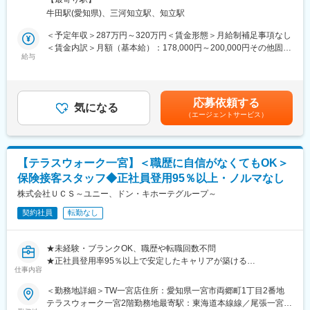
ドン・キホーテやアピタなどで知られるPPIHグループの金融サー
契約社員からのスタートですが、正社員登用率は95％以上。入社
牛田駅(愛知県)、三河知立駅、知立駅
ビスを担う当社。来店型保険ショップの強化に伴い、未経験から
1年ほどで正社員となるケースも多く、安定した働き方を実現でき
スタートできる人材を増員募集します。これまでの経験よりも
＜予定年収＞287万円～320万円＜賃金形態＞月給制補足事項なし
ます。
「人と関わる姿勢」を重視した採用です。
＜賃金内訳＞月額（基本給）：178,000円～200,000円その他固定
給与
手当/月：17,000円＜月給＞195,000円～217,000円＜昇給有無＞
■働く環境
■仕事内容
有＜残業手当＞有＜給与補足＞■基本給は経験、能力に応じて決定
1店舗あたり3～4名体制で、落ち着いた雰囲気です。少人数だか
ショッピングモール内にある「UCS保険サービスショップ」での
■昇給：年1回（3月）※昨年実績500円～4000円（月額）■賞与：
らこそ相談しやすく、未経験でも安心。残業は月10時間程度と少
接客をお任せします。来店型のため、呼び込みや訪問営業は一切
年2回 3ヶ月分/年■営業手当：月額17,000円※ショップの店長を担
なく、シフトも調整しやすいためプライベートと両立できます。
応募依頼する
ありません。
気になる
当する場合、店長手当（月額20,000円）支給。賃金はあくまでも
（エージェントサービス）
＜具体的には＞
目安の金額であり、選考を通じて上下する可能性があります。月
■企業概要
・来店されたお客様の受付・ご案内
給(月額)は固定手当を含めた表記です。
国内有数の小売業グループの金融サービス事業を担う当社は、グ
・保険の基本説明（簡単な内容からスタート）
ループの新たな収益の柱として金融サービス事業を推進するミッ
・家族構成や将来の希望などのヒアリング
ションを一手に担っています。第二創業期を迎えた今、スケール
【テラスウォーク一宮】＜職歴に自信がなくてもOK＞
・最適なプランのご提案（複数商品の中から選定）
の大きな市場で従業員一人ひとりが目指す分野で能力を活かしな
保険接客スタッフ◆正社員登用95％以上・ノルマなし
・契約手続きのサポート、書類作成
がら業務に取り組んでいます。
・ご契約後のフォロー対応
株式会社ＵＣＳ～ユニー、ドン・キホーテグループ～
まずは「お客様と話すこと」に慣れるところから始めていきま
変更の範囲：会社の定める業務
契約社員
転勤なし
す！
■教育・資格取得支援
★未経験・ブランクOK、職歴や転職回数不問
入社後は座学とOJTで基礎から学べます。未経験スタートの社員
★正社員登用率95％以上で安定したキャリアが築ける
が多数活躍中です。また、業務に必要な資格（個人情報・クレジ
仕事内容
★来店型で呼び込み・飛び込み営業なし
ット関連、FP技能検定など）は入社後に取得可能。受験費用は回
★残業少なめ＆働きやすい環境
＜勤務地詳細＞TW一宮店住所：愛知県一宮市両郷町1丁目2番地
数制限はありますが全額会社補助となります。
★資格は入社後でOK、費用は会社補助あり
テラスウォーク一宮2階勤務地最寄駅：東海道本線線／尾張一宮駅