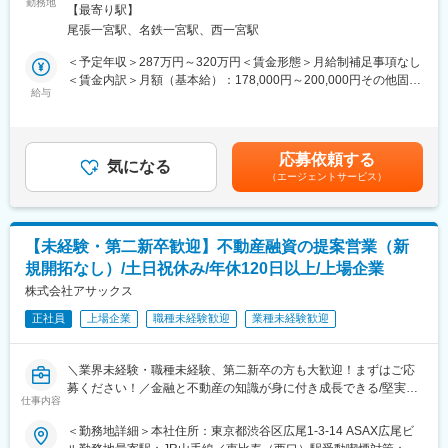
勤務地
受動喫煙対策：敷地内全面禁煙変更の範囲：会社の定める事業所
■正社員登用について
【最寄り駅】
ドン・キホーテやアピタなどで知られるPPIHグループの金融サー
契約社員からのスタートですが、正社員登用率は95％以上。入社
尾張一宮駅、名鉄一宮駅、西一宮駅
ビスを担う当社。来店型保険ショップの強化に伴い、未経験から
1年ほどで正社員となるケースも多く、安定した働き方を実現でき
スタートできる人材を増員募集します。これまでの経験よりも
＜予定年収＞287万円～320万円＜賃金形態＞月給制補足事項なし
ます。
「人と関わる姿勢」を重視した採用です。
＜賃金内訳＞月額（基本給）：178,000円～200,000円その他固定
給与
手当/月：17,000円＜月給＞195,000円～217,000円＜昇給有無＞
■働く環境
■仕事内容
有＜残業手当＞有＜給与補足＞■基本給は経験、能力に応じて決定
1店舗あたり3～4名体制で、落ち着いた雰囲気です。少人数だか
ショッピングモール内にある「UCS保険サービスショップ」での
■昇給：年1回（3月）※昨年実績500円～4000円（月額）■賞与：
らこそ相談しやすく、未経験でも安心。残業は月10時間程度と少
接客をお任せします。来店型のため、呼び込みや訪問営業は一切
月給3か月分/年■営業手当：月額17,000円※ショップの店長を担当
なく、シフトも調整しやすいためプライベートと両立できます。
応募依頼する
ありません。
気になる
する場合、店長手当（月額20,000円）支給。賃金はあくまでも目
（エージェントサービス）
＜具体的には＞
安の金額であり、選考を通じて上下する可能性があります。月給
■企業概要
・来店されたお客様の受付・ご案内
(月額)は固定手当を含めた表記です。
国内有数の小売業グループの金融サービス事業を担う当社は、グ
・保険の基本説明（簡単な内容からスタート）
ループの新たな収益の柱として金融サービス事業を推進するミッ
・家族構成や将来の希望などのヒアリング
ションを一手に担っています。第二創業期を迎えた今、スケール
【未経験・第二新卒歓迎】不動産融資の提案営業（新
・最適なプランのご提案（複数商品の中から選定）
の大きな市場で従業員一人ひとりが目指す分野で能力を活かしな
規開拓なし）/土日祝休み/年休120日以上/上場企業
・契約手続きのサポート、書類作成
がら業務に取り組んでいます。
・ご契約後のフォロー対応
株式会社アサックス
まずは「お客様と話すこと」に慣れるところから始めていきま
変更の範囲：会社の定める業務
正社員
上場企業
職種未経験歓迎
業種未経験歓迎
す！
■教育・資格取得支援
＼業界未経験・職種未経験、第二新卒の方も大歓迎！まずはご応
入社後は座学とOJTで基礎から学べます。未経験スタートの社員
募ください！／金融と不動産の知識が身に付き成長できる/堅実経
が多数活躍中です。また、業務に必要な資格（個人情報・クレジ
仕事内容
営で創業55年間黒字経営/新規開拓の飛び込みテレアポなし/土日祝
ット関連、FP技能検定など）は入社後に取得可能。受験費用は回
休み/年休120日＋有給～
＜勤務地詳細＞本社住所：東京都渋谷区広尾1-3-14 ASAX広尾ビ
数制限はありますが全額会社補助となります。