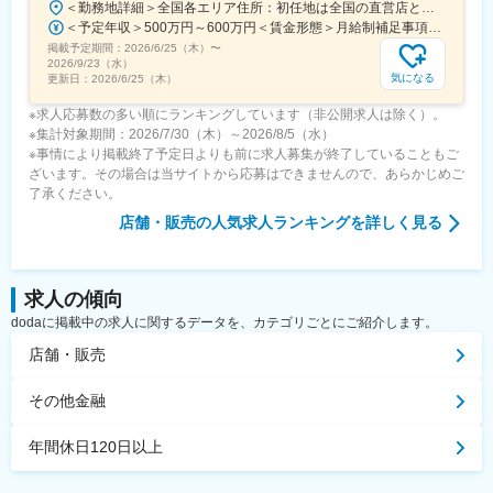
＜勤務地詳細＞全国各エリア住所：初任地は全国の直営店となります。 受動喫煙対策：屋内全面禁煙変更の範囲：会社の定める事業所
＜予定年収＞500万円～600万円＜賃金形態＞月給制補足事項なし＜賃金内訳＞月額（基本給）：280,000円～320,000円＜月給＞280,000円～320,000円＜昇給有無＞有＜残業手当＞有＜給与補足＞※上記年収には職務手当を含む（職務手当以外の手当含まず）※給与詳細は経験・能力を考慮のうえ決定■昇給：年1回■賞与：年2回（6月・12月）※2024年実績6ヶ月／年■決算賞与：年1回（3月末）■年収例：770万／37.0歳（全社員の平均）賃金はあくまでも目安の金額であり、選考を通じて上下する可能性があります。月給(月額)は固定手当を含めた表記です。
掲載予定期間：
2026/6/25（木）
〜
2026/9/23（水）
気になる
更新日：
2026/6/25（木）
※求人応募数の多い順にランキングしています（非公開求人は除く）。
※集計対象期間：2026/7/30（木）～2026/8/5（水）
※事情により掲載終了予定日よりも前に求人募集が終了していることもご
ざいます。その場合は当サイトから応募はできませんので、あらかじめご
了承ください。
店舗・販売
の人気求人ランキングを詳しく見る
求人の傾向
dodaに掲載中の求人に関するデータを、カテゴリごとにご紹介します。
店舗・販売
その他金融
年間休日120日以上