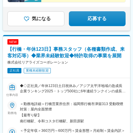
★残業は月平均1時間10分
★憧れの空港勤務も
★充実の研修で未経験も安心
★入社祝い金10万円支給
気になる
応募する
NEW
【行橋・年休123日】事務スタッフ（各種書類作成、来
客対応等）◆業界未経験歓迎◆特許取得の事業を展開
株式会社リアライズコーポレーション
正社員
業種未経験歓迎
◆◇正社員／年休123日土日祝休み／アジア太平洋地域の急成長
企業ランキング2025・トップ500社に6年連続ランクインの成長企
仕事内容
業◆◇
＜勤務地詳細＞行橋営業所住所：福岡県行橋市津留313 受動喫煙
当社は本社を東京の六本木ヒルズに構え、業績好調のため、営業
対策：屋内全面禁煙
所の事務スタッフを募集します。
勤務地
【最寄り駅】
営業所における事務業務をお任せするため、ご経験のない業務で
南行橋駅、令和コスタ行橋駅、新田原駅
も積極的に覚えていく意欲のある方を募集いたします。
また、ご来店されたお客様の受付や電話対応等も行っていただき
＜予定年収＞360万円～600万円＜賃金形態＞月給制＜賃金内訳＞