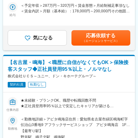
スタートできる人材を増員募集します。これまでの経験よりも
入社研修後は本社研修に加えて先輩がOJT方式でしっかりと指導
＜予定年収＞287万円～320万円＜賃金形態＞月給制補足事項なし
変更の範囲：会社の定める業務
「人と関わる姿勢」を重視した採用です。
するので、わからないことは確認しながら業務を覚えていただけ
＜賃金内訳＞月額（基本給）：178,000円～200,000円その他固定
ます。過去の中途入社の方も無理なくキャッチアップできていま
給与
手当/月：17,000円＜月給＞195,000円～217,000円＜昇給有無＞
■仕事内容
す。
有＜残業手当＞有＜給与補足＞■基本給は経験、能力に応じて決定
ショッピングモール内にある「UCS保険サービスショップ」での
■昇給：年1回（3月）※昨年実績500円～4000円（月額）■賞与：
接客をお任せします。来店型のため、呼び込みや訪問営業は一切
■本ポジションの魅力
年2回 3ヶ月分/年■営業手当：月額17,000円※ショップの店長を担
応募依頼する
ありません。
【社会インフラを支えることができる】
気になる
当する場合、店長手当（月額20,000円）支給。賃金はあくまでも
（エージェントサービス）
＜具体的には＞
・弊社事業理念である「日本の物流を守り抜く」ために重要な
目安の金額であり、選考を通じて上下する可能性があります。月
・来店されたお客様の受付・ご案内
役割を担い、社会インフラを支える責任とやりがいを実感できま
給(月額)は固定手当を含めた表記です。
・保険の基本説明（簡単な内容からスタート）
す。
・家族構成や将来の希望などのヒアリング
【ディーラー出身者や整備経験者が活躍中】
【名古屋・鳴海】＜職歴に自信がなくてもOK＞保険接
・最適なプランのご提案（複数商品の中から選定）
・現場を知る人が活躍しており、これまでの経験や知識を活か
客スタッフ◆正社員登用95％以上・ノルマなし
・契約手続きのサポート、書類作成
して全国の支店や営業所を支えることができます。
・ご契約後のフォロー対応
株式会社ＵＣＳ～ユニー、ドン・キホーテグループ～
【長期的なキャリア形成】
まずは「お客様と話すこと」に慣れるところから始めていきま
・将来的には車両管理責任者として、整備品質基準の策定や新
契約社員
転勤なし
す！
規事業への参画などにも関わることができる可能性もございま
す。
■教育・資格取得支援
★未経験・ブランクOK、職歴や転職回数不問
入社後は座学とOJTで基礎から学べます。未経験スタートの社員
★正社員登用率95％以上で安定したキャリアが築ける
が多数活躍中です。また、業務に必要な資格（個人情報・クレジ
仕事内容
★来店型で呼び込み・飛び込み営業なし
ット関連、FP技能検定など）は入社後に取得可能。受験費用は回
★残業少なめ＆働きやすい環境
＜勤務地詳細＞アピタ鳴海店住所：愛知県名古屋市緑区鳴海町字
数制限はありますが全額会社補助となります。
★資格は入社後でOK、費用は会社補助あり
伝治山3番地9 アフラックサービスショップ アピタ鳴海店 1F
勤務地
受動喫煙対策：敷地内全面禁煙変更の範囲：会社の定める事業所
■正社員登用について
【最寄り駅】
ドン・キホーテやアピタなどで知られるPPIHグループの金融サー
契約社員からのスタートですが、正社員登用率は95％以上。入社
野並駅、鳴子北駅、鳴海駅