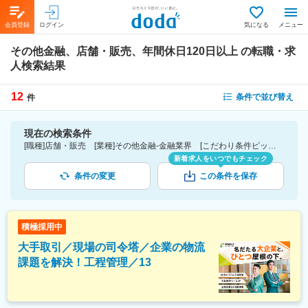
会員登録
ログイン
気になる
メニュー
その他金融、店舗・販売、年間休日120日以上
の転職・求
人検索結果
12
条件で並び替え
件
現在の検索条件
[職種]店舗・販売 [業種]その他金融-金融業界 [こだわり条件ピックアップ]年間休日120日以上 [詳細条件](休日・働き方)年間休日120日以上
新着求人をいつでもチェック
条件の変更
この条件を保存
積極採用中
大手取引／現場の司令塔／企業の物流
課題を解決！工程管理／13