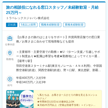
旅の相談役になれる窓口スタッフ／未経験歓迎・月給
25万円～
トラベレックスジャパン株式会社
正社員
5名以上採用
職種未経験歓迎
業種未経験歓迎
【お客さまの旅のはじまりをサポート】外貨両替店舗での窓口業
務／お客さまに合わせて現地情報なども提供
仕事内容
＜主要都市・主要空港での勤務＞★U・Iターン支援／引越しサポ
ート制度あり★配属は希望を考慮★勤務地によってマイカー通勤
勤務地
もOK◆市中◆「空港も憧れるけど、ワークライフバランスも大切
【最寄り駅】
にしながらスキルを存分に活かしたい」そんな方は街中の店舗勤
羽田空港第２ターミナル駅(東京モノレール・ＡＮＡ利用)、中部国
務も可能！◎東京都（23区）：千代田区／中央区／港区／新宿区
際空港駅(鉄道)、関西空港駅(鉄道)、野々口駅、東比恵駅、那覇空
／台東区／渋谷区／豊島区◎宮城：仙台市◎神奈川県：横浜市◎
港駅(鉄道)、あおば通駅、浅草駅、京成上野駅、秋葉原駅、東京
埼玉：大宮◆空港◆◎東京：羽田空港（東京都大田区）◎愛知：
年収400万円／入社5年
駅、池袋駅、新宿駅、新橋駅、渋谷駅、横浜駅、品川駅、大宮駅
中部国際空港（愛知県常滑市）◎大阪：関西空港（大阪府泉佐野
年収340万円／入社3年
(埼玉県)、仙台駅(地下鉄)、田原町駅(東京都)、上野御徒町駅、岩
給与
市）◎岡山：岡山空港（岡山県岡山市）◎福岡：福岡空港（福岡
本町駅、日本橋駅(東京都)、二重橋前駅、京橋駅(東京都)、新宿駅
県福岡市）◎沖縄：那覇空港（沖縄県那覇市）※詳しい店舗情報は
(東京メトロ)、内幸町駅、神泉駅、新高島駅、東池袋駅、北品川
当社サイトをご確認ください。
＼私たちは、お客さま一人ひとりの旅を支えるコンシェ
駅、仙台駅、浅草駅(ＴＸ)、上野駅、末広町駅(東京都)、三越前
ルジュ／
駅、大手町駅(東京都)、新宿西口駅、汐留駅、高島町駅、新宿三丁
★年間休日122日＆10連休以上OK
目駅、高輪ゲートウェイ駅
★月給25万円以上（空港は別途手当有）＋インセン