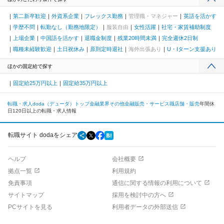
第二新卒歓迎
外資系企業
フレックス勤務
管理職・マネジャー
英語を活かす
学歴不問
転勤なし（勤務地限定）
服装自由
女性活躍
社宅・家賃補助制度
上場企業
中国語を活かす
退職金制度
残業20時間未満
完全週休2日制
職種未経験歓迎
土日祝休み
原則定時退社
海外出張あり
U・Iターン支援あり
ほかの固定給で探す
固定給25万円以上
固定給35万円以上
転職・求人doda（デューダ）トップ
金融業界
その他金融
販売・サービス職
店舗・販売
年間休
日120日以上の転職・求人情報
転職サイト dodaをシェア
ヘルプ
会社概要
拠点一覧
利用規約
免責事項
通信に関する情報の利用について
サイトマップ
採用を検討中の方へ
PCサイトを見る
利用者データの外部送信