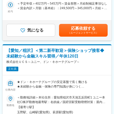
来店されたお客様への保険商品(生命保険・損害保険)のご案内・ご
＜予定年収＞402万円～545万円＜賃金形態＞月給制補足事項なし
＜組織の立ち上げ段階に携われる＞
提案を行います。
＜賃金内訳＞月額（基本給）：249,500円～345,000円＜月給＞
当社は2022年2月設立のため、あらゆる事業の立ち上げ・運営な
また、保険の契約手続き、保全関連業務を行います。
給与
249,500円～345,000円＜昇給有無＞有＜残業手当＞有＜給与補足
どが立ち上げ段階となります。
◎保険ショップの運営管理、スタッフのマネジメントなどのＳＶ
＞※基本給は経験や能力、年齢を考慮した上で、決定します。■昇
そのため、裁量を持って組織づくりに1から携わることが可能で
業務
給：年1回（4月 昇給額1,000円～6,000円/月額）■賞与：年2回
す。
店長としてショップの運営管理、またはSVとして複数のショップ
800,000～990,000(算定基礎額)賃金はあくまでも目安の金額であ
応募依頼する
運営管理やスタッフのマネジメントを行います。
気になる
り、選考を通じて上下する可能性があります。月給(月額)は固定手
（エージェントサービス）
■就業環境：
当を含めた表記です。
・配属先のショップ営業担当部は所属長・メンバーの約40名体制
で、内約30名が保険ショップで就業しています。各ショップ数名
体制で女性メンバー中心の構成です。
【愛知／稲沢】＜第二新卒歓迎＞保険ショップ接客◆
・残業時間は月平均10～20時間程度で、労働基準法上の休日出勤
未経験から金融スキル習得／年休120日
はありません。
・部門予算・個人目標の設定はありますが、個人ノルマや歩合制
株式会社ＵＣＳ～ユニー、ドン・キホーテグループ～
はありません。
正社員
■教育体制：
基本的にはOJTにて現場先輩社員からの教育を受けて独り立ちし
ていただきます。いきなり一人で業務を実施頂くことなどはない
★ドン・キホーテグループの安定基盤で長く働ける
ため、ご安心ください。
★未経験から金融・保険の専門知識が身につく
■特徴：
仕事内容
★ノルマなしで「お客様に寄り添う提案」ができる
国内有数の小売業グループの金融サービス事業を担う当社は、グ
★残業月10～20h／年間休日120日／働きやすさ◎
＜勤務地詳細＞本社住所：愛知県稲沢市天池五反田町1 ユニー本
ループの新たな収益の柱として金融サービス事業を推進するミッ
社C棟2F勤務地最寄駅：名鉄線／国府宮駅受動喫煙対策：屋内全
ションを一手に担っています。第二創業期を迎えた今、スケール
■募集背景／応募者へのメッセージ
勤務地
面禁煙変更の範囲：会社の定める事業所（リモートワーク含む）
の大きな市場で従業員一人一人がが目指したい分野で能力を活か
【最寄り駅】
当社はドン・キホーテやアピタなどを展開するグループの金融サ
して業務にあたっています。激変する環境下で他社で培った技
玉野駅、山崎駅(愛知県)、萩原駅(愛知県)
ービスを担い、現在、来店型保険ショップの強化に伴い体制を拡