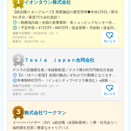
イオンタウン株式会社
提携金融機関・不動産業者へのフォローを通じて信頼関係を構築
し、継続的なご紹介につなげていきます。
【総合職/イオングループ】商業施設の運営管理◆年休125日／賞与
4か月分／家賃75％会社負担！
■組織構成
＜勤務地詳細＞全国の各事業部・各ショッピングセンター住所：千葉県千葉市美浜区中瀬1-5-1イオンタワー10F（本社所在地） 受動喫煙対策：敷地内全面禁煙変更の範囲：会社の定める事業所
各店舗：５～８名ほど（20代～40代）
＜予定年収＞473万円～860万円＜賃金形態＞月給制＜賃金内訳＞月額（基本給）：296,000円～516,000円＜月給＞296,000円～516,000円＜昇給有無＞有＜残業手当＞有＜給与補足＞■予定年収はあくまでも目安の金額であり、選考を通じて上下する可能性があります。■予定年収は全国転勤可能な場合の目安です。■賞与：平均年4.2か月分程度■管理監督者として採用された場合、「時間外勤務手当」「休日勤務手当」の対象外となります。賃金はあくまでも目安の金額であり、選考を通じて上下する可能性があります。月給(月額)は固定手当を含めた表記です。
若手、中堅、管理職をバランスよく配置しており、日常的に相談
掲載予定期間：
2026/5/25（月）
〜
しやすい環境です。
2026/8/23（日）
気になる
更新日：
2026/7/28（火）
■入社後の流れ
入社直後はOJT研修にて先輩社員に同行し、不動産調査や納税調
査業務、顧客対応を含めた一連の業務の流れを習得していただき
Ｔｅｓｌａ Ｊａｐａｎ合同会社
ます。
同社は新卒採用を中心に行ってきたため教育体制が整っておりま
テスラの店舗責任者／未経験歓迎／テスラ株100万円相当分支給
す。また、業界未経験での中途入社者も活躍中です。
【U・Iターン歓迎】全国の拠点いずれかでの勤務となります。★ご希望を考慮して配属■北海道・東北・北海道札幌市・宮城県仙台市■関東・茨城県土浦市・群馬県高崎市・埼玉県さいたま市／埼玉県三郷市・神奈川県横浜市／神奈川県川崎市／神奈川県平塚市・千葉県千葉市・東京都新宿区／東京都板橋区／東京都墨田区／東京都世田谷区■中部・愛知県名古屋市・岐阜県本巣市・静岡県浜松市／静岡県静岡市・石川県金沢市・富山県富山市■関西・三重県津市・大阪府堺市／大阪府大阪市・兵庫県神戸市■中国・四国・岡山県岡山市・広島県広島市・山口県下関市■九州・沖縄・福岡県福岡市・沖縄県豊見城市
年俸制800万円～（インセンティブ+テスラ株含む）※経験・能力などを考慮のうえ決定※年俸を12分割して月々支給※テスラ株400万円相当を支給（1年に100万円相当を支給）
■働き方
掲載予定期間：
2026/6/29（月）
〜
土日祝休みのため、プライベートの時間も確保しやすく、メリハ
2026/9/27（日）
リをつけながら長期的にキャリアを築ける環境です。
気になる
更新日：
2026/6/29（月）
変更の範囲：会社の定める業務
株式会社ワークマン
スーパーバイザー（SV）※総合職（全国転勤有）◇寮・社宅あり◇
福利厚生充実◇豊富なキャリアパス