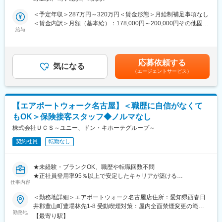
ビスを担う当社。来店型保険ショップの強化に伴い、未経験から
1年ほどで正社員となるケースも多く、安定した働き方を実現でき
スタートできる人材を増員募集します。これまでの経験よりも
＜予定年収＞287万円～320万円＜賃金形態＞月給制補足事項なし
ます。
「人と関わる姿勢」を重視した採用です。
＜賃金内訳＞月額（基本給）：178,000円～200,000円その他固定
給与
手当/月：17,000円＜月給＞195,000円～217,000円＜昇給有無＞
■働く環境
■仕事内容
有＜残業手当＞有＜給与補足＞■基本給は経験、能力に応じて決定
1店舗あたり3～4名体制で、落ち着いた雰囲気です。少人数だか
ショッピングモール内にある「UCS保険サービスショップ」での
■昇給：年1回（3月）※昨年実績500円～4000円（月額）■賞与：
らこそ相談しやすく、未経験でも安心。残業は月10時間程度と少
接客をお任せします。来店型のため、呼び込みや訪問営業は一切
月給３か月分/年■営業手当：月額17,000円※ショップの店長を担当
なく、シフトも調整しやすいためプライベートと両立できます。
応募依頼する
ありません。
気になる
する場合、店長手当（月額20,000円）支給。賃金はあくまでも目
（エージェントサービス）
＜具体的には＞
安の金額であり、選考を通じて上下する可能性があります。月給
■企業概要
・来店されたお客様の受付・ご案内
(月額)は固定手当を含めた表記です。
国内有数の小売業グループの金融サービス事業を担う当社は、グ
・保険の基本説明（簡単な内容からスタート）
ループの新たな収益の柱として金融サービス事業を推進するミッ
・家族構成や将来の希望などのヒアリング
ションを一手に担っています。第二創業期を迎えた今、スケール
【エアポートウォーク名古屋】＜職歴に自信がなくて
・最適なプランのご提案（複数商品の中から選定）
の大きな市場で従業員一人ひとりが目指す分野で能力を活かしな
もOK＞保険接客スタッフ◆ノルマなし
・契約手続きのサポート、書類作成
がら業務に取り組んでいます。
・ご契約後のフォロー対応
株式会社ＵＣＳ～ユニー、ドン・キホーテグループ～
まずは「お客様と話すこと」に慣れるところから始めていきま
変更の範囲：会社の定める業務
契約社員
転勤なし
す！
■教育・資格取得支援
★未経験・ブランクOK、職歴や転職回数不問
入社後は座学とOJTで基礎から学べます。未経験スタートの社員
★正社員登用率95％以上で安定したキャリアが築ける
が多数活躍中です。また、業務に必要な資格（個人情報・クレジ
仕事内容
★来店型で呼び込み・飛び込み営業なし
ット関連、FP技能検定など）は入社後に取得可能。受験費用は回
★残業少なめ＆働きやすい環境
＜勤務地詳細＞エアポートウォーク名古屋店住所：愛知県西春日
数制限はありますが全額会社補助となります。
★資格は入社後でOK、費用は会社補助あり
井郡豊山町豊場林先1-8 受動喫煙対策：屋内全面禁煙変更の範
勤務地
囲：会社の定める事業所
■正社員登用について
【最寄り駅】
ドン・キホーテやアピタなどで知られるPPIHグループの金融サー