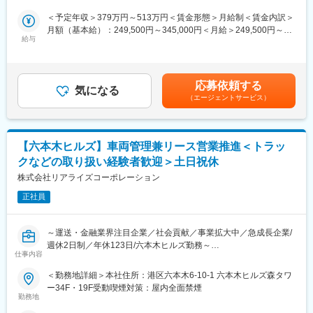
術・能力・知見と当社にはない視点・感性を是非、UCSに吹き込
大しており、新たな仲間を募集しています。
＜予定年収＞379万円～513万円＜賃金形態＞月給制＜賃金内訳＞
んでいただきたく、複数部署において積極的に中途採用を行って
「営業にチャレンジしたいけどノルマが不安」
月額（基本給）：249,500円～345,000円＜月給＞249,500円～
います。
「販売経験を活かしてキャリアアップしたい」
給与
345,000円＜昇給有無＞有＜残業手当＞有＜給与補足＞※基本給は
そんな方に最適な環境です。未経験からでも安心してスタートで
経験や能力、年齢を考慮した上で、決定します。■昇給：年1回
変更の範囲：会社の定める業務
きる研修体制をご用意しています！
（4月 昇給額1,000円～6,000円/月額）■賞与：年2回 800,000～
990,000(算定基礎額)賃金はあくまでも目安の金額であり、選考を
応募依頼する
■職務概要
気になる
通じて上下する可能性があります。月給(月額)は固定手当を含めた
（エージェントサービス）
来店型の保険ショップにて、お客様一人ひとりに寄り添いなが
表記です。
ら、最適な保険商品のご提案・店舗運営を行っていただきます。
■仕事内容
【六本木ヒルズ】車両管理兼リース営業推進＜トラッ
・来店されたお客様へのヒアリング
クなどの取り扱い経験者歓迎＞土日祝休
・生命保険／損害保険のご案内・提案
・契約手続き、アフターフォロー
株式会社リアライズコーポレーション
・店舗運営（売上管理・店舗づくり）
正社員
・将来的にはスタッフ教育・マネジメント
■入社後の流れ
～運送・金融業界注目企業／社会貢献／事業拡大中／急成長企業/
・入社時研修（商品知識・接客基礎）
週休2日制／年休123日/六本木ヒルズ勤務～
・OJT（先輩社員と接客・書類作成等）
仕事内容
・約3～6ヶ月で独り立ち
■業務内容：
＜勤務地詳細＞本社住所：港区六本木6-10-1 六本木ヒルズ森タワ
※いきなり1人で任せることはありません
本社にて全国の支店や営業所（※）と連携し、トラック・トレーラ
ー34F・19F受動喫煙対策：屋内全面禁煙
ー等の入出庫・整備・在庫管理を通じて、運送会社や日本の物流
勤務地
■職務の特徴／魅力
を支えるべく『本社車両管理兼リース営業推進』を募集します。