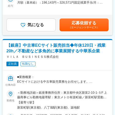
ますので、人とお話しすることがお好きな方をお待ちしておりま
月額（基本給）：196,143円～326,571円固定残業手当/月：
す。
給与
61,000円～102,000円（固定残業時間40時間0分/月）超過した時
今後も業務拡大のため積極的に採用していきます。
間外労働の残業手当は追加支給＜月給＞257,143円～428,571円
（一律手当を含む）＜昇給有無＞有＜残業手当＞有＜給与補足＞※
■具体的な業務内容：
賞与込みイメージで記載（賞与実績:年2回）※現年収考慮かつ、ス
応募依頼する
事務業務
気になる
キルとの相関性も考慮し、記載年収より上下する可能性もありま
（エージェントサービス）
・契約書・申請書の作成・管理
す賃金はあくまでも目安の金額であり、選考を通じて上下する可
・営業データの入力・管理、案件の進捗管理、メール対応
能性があります。月給(月額)は固定手当を含めた表記です。
・各種書類作成、支払業務
・トラック・トレーラー等の車検証や自動車税など権利関係等に
【銀座】中古車ECサイト販売担当◆年休120日・残業
関する諸手続きと期日管理
20h／不動産など多角的に事業展開する中華系企業
・車両の鍵・車検証等の車両に関わる書類の管理
・動産・不動産管理
ＶＩＬＡ ＢＵＳＩＮＥＳＳ株式会社
・外部取引先との折衝・調整
正社員
転勤なし
・郵便物の受け取り及び発送対応 等
・来客対応、電話対応、受付対応
■業務概要：
■当社の魅力：
ECサイトにおける中古車販売業務をお任せします。
これまで運送会社は高額なトラックを自社で購入・所有する経営
仕事内容
が主流であり財務上でも負担となっていました。当社は、大型ト
■業務内容／一日の流れ：
＜勤務地詳細＞銀座事務所住所：東京都中央区新富2-10-1-５F 上
ラック・トレーラー等の車両を投資対象とし、ファンドで取得し
＜午前中＞
藤商事ビル勤務地最寄駅：東京メトロ有楽町線／新富町駅受動喫
た車両を運送会社にリースし、運送会社から得るリース料を源泉
・全社員参加の朝会（週1回、各部署売上数値の報告など）
勤務地
煙対策：敷地内全面禁煙
に投資家に配当するという、まったく新しい収益モデルを生み出
【最寄り駅】
・朝礼（毎朝）
しました。投資家の数も順調に推移。金融業界、運送業界からの
新富町駅(東京都)、八丁堀駅(東京都)、築地駅
・社内で提案資料の作成やお問い合わせ対応（メール、電話な
評判も上々です。
ど）