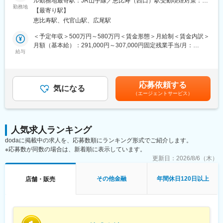
ル勤務地最寄駅：JR山手線／恵比寿（西口）駅受動喫煙対策：屋
■仕事内容
勤務地
内全面禁煙変更の範囲：会社の定める事業所
■正社員登用について
【最寄り駅】
融資申込件数の増加および今後の体制強化に伴う増員募集です。
契約社員からのスタートですが、正社員登用率は95％以上。入社
恵比寿駅、代官山駅、広尾駅
一般個人の方や事業主の方、数名から500名規模の中小企業を対
1年ほどで正社員となるケースも多く、安定した働き方を実現でき
象とした不動産担保融資に携わる仕事です。
＜予定年収＞500万円～580万円＜賃金形態＞月給制＜賃金内訳＞
ます。
顧客対応は「反響対応」と「既存先フォロー」が中心となり、飛
月額（基本給）：291,000円～307,000円固定残業手当/月：
び込み営業やテレアポなどの新規開拓はありません。
給与
69,000円～73,000円（固定残業時間30時間0分/月）超過した時間
■働く環境
1件あたりの平均融資額は数千万円規模、案件によっては最大10
外労働の残業手当は追加支給＜月給＞360,000円～380,000円（一
1店舗あたり3～4名体制で、落ち着いた雰囲気です。少人数だか
億円規模の融資に携わることも可能です。
律手当を含む）＜昇給有無＞有＜残業手当＞有＜給与補足＞昇
らこそ相談しやすく、未経験でも安心。残業は月10時間程度と少
小口案件から大型案件まで幅広く関われるため、金融・不動産双
給：年1回（4月） 賞与：年2回（7月、12月） 【モデル年収例】
なく、シフトも調整しやすいためプライベートと両立できます。
応募依頼する
方の知見を高めながらスキルアップできます。
気になる
年収581万円 (入社2年目／20代／役職なし/賞与・諸手当込み／
（エージェントサービス）
業界未経験) 年収850万円 (入社5年目／20代／役職なし/賞与・諸
■企業概要
お客様がお持ちの不動産を自ら査定し、リスクを見極めたうえで
手当込み／業界未経験) ※30代管理職平均年収：1,261万円賃金は
国内有数の小売業グループの金融サービス事業を担う当社は、グ
融資判断を行うため、
あくまでも目安の金額であり、選考を通じて上下する可能性があ
ループの新たな収益の柱として金融サービス事業を推進するミッ
営業業務にとどまらず、不動産の目利きや融資判断といった専門
ります。月給(月額)は固定手当を含めた表記です。
ションを一手に担っています。第二創業期を迎えた今、スケール
人気求人ランキング
的なスキルが身につけられるポジションです。
の大きな市場で従業員一人ひとりが目指す分野で能力を活かしな
dodaに掲載中の求人を、応募数順にランキング形式でご紹介します。
不動産評価から契約まで一貫して担当するため、お客様に寄り添
がら業務に取り組んでいます。
※応募数が同数の場合は、新着順に表示しています。
いながら最後まで支援できる点も大きな特徴です。
また、これらの業務を通じて、金融・不動産・税制度の知識を実
更新日：
2026/8/6（木）
変更の範囲：会社の定める業務
務レベルで習得でき、将来的な資産形成にも活かせます。
その他金融
年間休日120日以上
店舗・販売
【反響対応（広告経由）】
Web広告やHPから融資のご相談をいただいたお客様の状況を丁寧
にヒアリングし、最適な融資プランをご提案する反響型の提案業
務です。
【既存先フォロー】