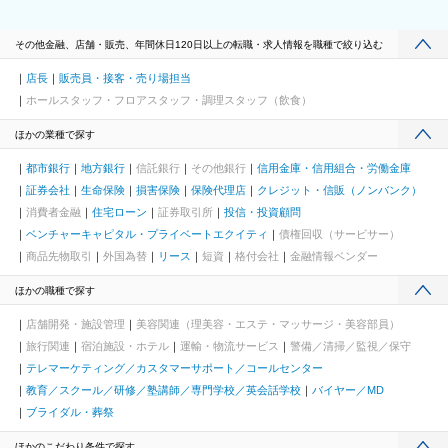
その他金融、店舗・販売、年間休日120日以上の転職・求人情報を職種で絞り込む
店長
販売員・接客・売り場担当
ホールスタッフ・フロアスタッフ・調理スタッフ（飲食）
ほかの業種で探す
都市銀行
地方銀行
信託銀行
その他銀行
信用金庫・信用組合・労働金庫
証券会社
生命保険
損害保険
保険代理店
クレジット・信販（ノンバンク）
消費者金融
住宅ローン
証券取引所
投信・投資顧問
ベンチャーキャピタル・プライベートエクイティ
債権回収（サービサー）
商品先物取引
外国為替
リース
短資
格付会社
金融情報ベンダー
ほかの職種で探す
店舗開発・施設管理
美容関連（理美容・エステ・マッサージ・美容部員）
旅行関連
宿泊施設・ホテル
運輸・物流サービス
警備／清掃／監視／保守
テレマーケティング／カスタマーサポート／コールセンター
教育／スクール／研修／塾講師／専門学校／英会話学校
バイヤー／MD
ブライダル・葬祭
ほかのこだわり条件で探す