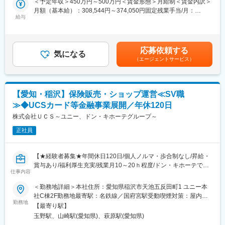
＜予定年収＞450万円～500万円＜賃金形態＞月給制＜賃金内訳＞
＜午後＞
月額（基本給）：308,544円～374,050円固定残業手当/月：
■当社について：
・13時～17時：外勤（社用車を使用していただきます）
給与
66,456円～75,950円（固定残業時間20時間0分/月）超過した時間
当社は日本で初めて大型トラック等を投資対象とした「トラック
・18時頃：帰社後、メール処理をして19時には退社
外労働の残業手当は追加支給＜月給＞375,000円～450,000円（一
ファンド（R）」を開発した会社です。※「トラックファンド
※残業は月20時間程度（1日1時間程度）です。
律手当を含む）＜昇給有無＞有＜残業手当＞有賃金はあくまでも
（R）」特許取得済
目安の金額であり、選考を通じて上下する可能性があります。月
車両を運送会社へリースし、その車両を投資対象資産としてファ
応募依頼する
■教育体制：
気になる
給(月額)は固定手当を含めた表記です。
ンドを組成し、販売、運用までワンストップで行っています。
（エージェントサービス）
・入社直後は先輩社員に同行し、2名体制で業務を行っていただく
想定です。
TVCM放送中～47都道府県から未来へ～
・月1回社内集合研修があるほか、週1回チームミーティングを実
https://www.realizecorp.co.jp/47mirai
施します（進捗案件の報告など）。
【愛知・稲沢】保険販売・ショップ運営≪SV職
・週2回上長との1on2ミーティングがあり、成長を丁寧にサポー
≫◆UCSカード等金融事業展開／年休120日
トします。
株式会社ＵＣＳ～ユニー、ドン・キホーテグループ～
■働く環境：
正社員
年間休日120日、月平均残業20時間程度、有給休暇も取得しやす
くワークライフバランスが整う環境です。
【★経験者募集★年間休日120日/個人ノルマ・歩合制なし/昇給・
■当社の魅力：
賞与あり/福利厚生充実/残業月10～20ｈ程度/ドン・キホーテでお
＜多様な事業展開＞
仕事内容
なじみPPIHグループ】
当社はシンガポールの法人が出資した企業であり、日本では、貸
■業務内容：
＜勤務地詳細＞本社住所：愛知県稲沢市天池五反田町1 ユニー本
金業を中心に不動産投資、M&A、建築資材等の総合貿易（輸出
当社が運営する来店型保険ショップの運営、接客ならびにショッ
社C棟2F勤務地最寄駅：名鉄線／国府宮駅受動喫煙対策：屋内全
入）や海外進出や経営コンサルティング等、幅広く事業運営を行
プの運営管理を行うＳＶのお仕事です。
勤務地
面禁煙変更の範囲：会社の定める事業所
っています。
【最寄り駅】
＜具体的な業務内容＞
そのため景気変動リスクが少なく、より挑戦的な事業展開が可能
玉野駅、山崎駅(愛知県)、萩原駅(愛知県)
◎保険ショップの運営・接客
となっております。