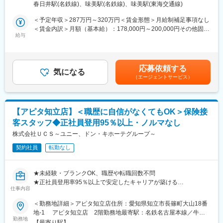
契約社員からのスタートですが、正社員登用率は95％以上。入社
春日井駅(名鉄線)、味美駅(名鉄線)、味美駅(東海交通線)
ビスを担う当社。来店型保険ショップの強化に伴い、未経験から
1年ほどで正社員となるケースも多く、安定した働き方を実現でき
スタートできる人材を増員募集します。これまでの経験よりも
＜予定年収＞287万円～320万円＜賃金形態＞月給制補足事項なし
ます。
「人と関わる姿勢」を重視した採用です。
＜賃金内訳＞月額（基本給）：178,000円～200,000円その他固定
給与
手当/月：17,000円＜月給＞195,000円～217,000円＜昇給有無＞
■働く環境
■仕事内容
有＜残業手当＞有＜給与補足＞■基本給は経験、能力に応じて決定
1店舗あたり3～4名体制で、落ち着いた雰囲気です。少人数だか
ショッピングモール内にある「UCS保険サービスショップ」での
■昇給：年1回（3月）※昨年実績500円～4000円（月額）■賞与：
らこそ相談しやすく、未経験でも安心。残業は月10時間程度と少
接客をお任せします。来店型のため、呼び込みや訪問営業は一切
年2回 3ヶ月分■営業手当：月額17,000円※ショップの店長を担当
なく、シフトも調整しやすいためプライベートと両立できます。
応募依頼する
ありません。
気になる
する場合、店長手当（月額20,000円）支給。賃金はあくまでも目
（エージェントサービス）
＜具体的には＞
安の金額であり、選考を通じて上下する可能性があります。月給
■企業概要
・来店されたお客様の受付・ご案内
(月額)は固定手当を含めた表記です。
国内有数の小売業グループの金融サービス事業を担う当社は、グ
・保険の基本説明（簡単な内容からスタート）
ループの新たな収益の柱として金融サービス事業を推進するミッ
・家族構成や将来の希望などのヒアリング
ションを一手に担っています。第二創業期を迎えた今、スケール
【アピタ知立店】＜職歴に自信がなくてもOK＞保険接
・最適なプランのご提案（複数商品の中から選定）
の大きな市場で従業員一人ひとりが目指す分野で能力を活かしな
客スタッフ◆正社員登用95％以上・ノルマなし
・契約手続きのサポート、書類作成
がら業務に取り組んでいます。
・ご契約後のフォロー対応
株式会社ＵＣＳ～ユニー、ドン・キホーテグループ～
まずは「お客様と話すこと」に慣れるところから始めていきま
変更の範囲：会社の定める業務
契約社員
転勤なし
す！
■教育・資格取得支援
★未経験・ブランクOK、職歴や転職回数不問
入社後は座学とOJTで基礎から学べます。未経験スタートの社員
★正社員登用率95％以上で安定したキャリアが築ける
が多数活躍中です。また、業務に必要な資格（個人情報・クレジ
仕事内容
★来店型で呼び込み・飛び込み営業なし
ット関連、FP技能検定など）は入社後に取得可能。受験費用は回
★残業少なめ＆働きやすい環境
＜勤務地詳細＞アピタ知立店住所：愛知県知立市長篠町大山18番
数制限はありますが全額会社補助となります。
★資格は入社後でOK、費用は会社補助あり
地-1 アピタ知立店 2階勤務地最寄駅：名鉄名古屋本線／牛田
勤務地
駅受動喫煙対策：屋内全面禁煙変更の範囲：会社の定める事業所
■正社員登用について
【最寄り駅】