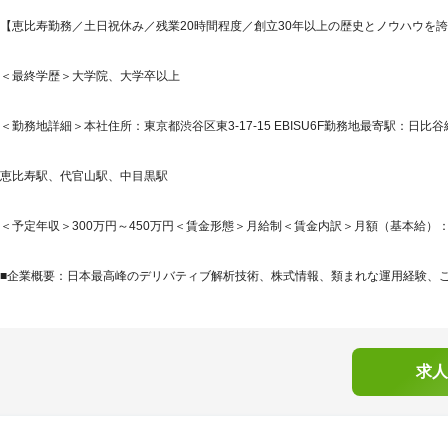
【恵比寿勤務／土日祝休み／残業20時間程度／創立30年以上の歴史とノウハウを
＜最終学歴＞大学院、大学卒以上
＜勤務地詳細＞本社住所：東京都渋谷区東3-17-15 EBISU6F勤務地最寄駅：日比谷
恵比寿駅、代官山駅、中目黒駅
＜予定年収＞300万円～450万円＜賃金形態＞月給制＜賃金内訳＞月額（基本給）：201,0
■企業概要：日本最高峰のデリバティブ解析技術、株式情報、類まれな運用経験、これ
求人