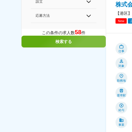
設立
株式
【港区】
応募方法
New
58
この条件の求人数
件
検索する
仕事
対象
勤務地
最寄駅
給与
事業