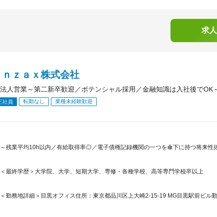
求人
ａｎｚａｘ株式会社
法人営業～第二新卒歓迎／ポテンシャル採用／金融知識は入社後でOK
転勤なし
業種未経験歓迎
正社員
～残業平均10h以内／有給取得率◎／電子債権記録機関の一つを傘下に持つ将来性抜群の
＜最終学歴＞大学院、大学、短期大学、専修・各種学校、高等専門学校卒以上
＜勤務地詳細＞目黒オフィス住所：東京都品川区上大崎2-15-19 MG目黒駅前ビル勤