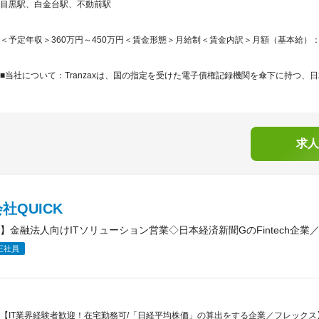
目黒駅、白金台駅、不動前駅
＜予定年収＞360万円～450万円＜賃金形態＞月給制＜賃金内訳＞月額（基本給）：300,0
■当社について：Tranzaxは、国の指定を受けた電子債権記録機関を傘下に持つ、日
求人
社QUICK
】金融法人向けITソリューション営業◇日本経済新聞GのFintech企
正社員
【IT業界経験者歓迎！在宅勤務可/「日経平均株価」の算出をする企業／フレックス