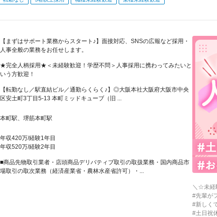
【まずはサポート業務からスタート♪】面接対応、SNSの広報など採用・
人事全般の業務をお任せします。
★完全人柄採用★＜未経験歓迎！学歴不問＞人事採用に携わってみたいと
いう方歓迎！
【転勤なし／駅直結ビル／通勤らくらく♪】◎大阪本社大阪府大阪市中央
区安土町3丁目5-13 本町ミッドキューブ（旧 ...
本町駅、堺筋本町駅
年収420万/経験1年目
年収520万/経験2年目
■商品先物取引業者・店頭商品デリバティブ取引の取扱業務・国内商品市
場取引の取次業務（経済産業省・農林水産省許可）・...
＼☆未経
#先輩が
#新しく
#土日祝