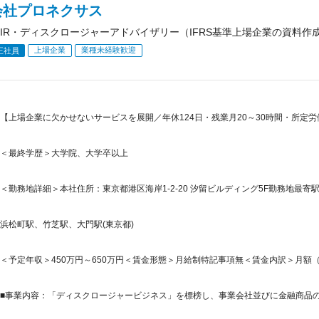
会社プロネクサス
IR・ディスクロージャーアドバイザリー（IFRS基準上場企業の資料作
上場企業
業種未経験歓迎
正社員
【上場企業に欠かせないサービスを展開／年休124日・残業月20～30時間・所定労働時
＜最終学歴＞大学院、大学卒以上
＜勤務地詳細＞本社住所：東京都港区海岸1-2-20 汐留ビルディング5F勤務地最寄駅
浜松町駅、竹芝駅、大門駅(東京都)
＜予定年収＞450万円～650万円＜賃金形態＞月給制特記事項無＜賃金内訳＞月額（基本給）
■事業内容：「ディスクロージャービジネス」を標榜し、事業会社並びに金融商品のデ