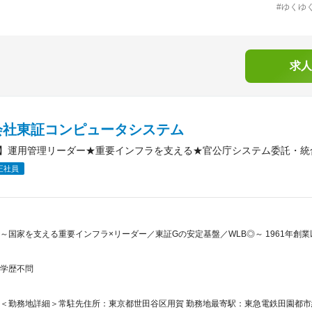
#ゆくゆ
求人
会社東証コンピュータシステム
】運用管理リーダー★重要インフラを支える★官公庁システム委託・統合
正社員
～国家を支える重要インフラ×リーダー／東証Gの安定基盤／WLB◎～ 1961年
学歴不問
＜勤務地詳細＞常駐先住所：東京都世田谷区用賀 勤務地最寄駅：東急電鉄田園都市線