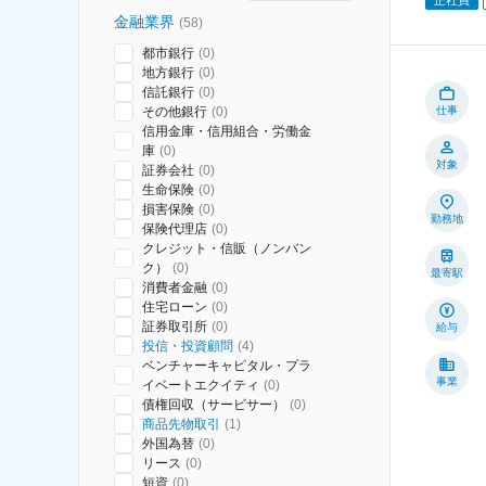
金融業界
(
58
)
都市銀行
(
0
)
地方銀行
(
0
)
信託銀行
(
0
)
その他銀行
(
0
)
仕事
信用金庫・信用組合・労働金
庫
(
0
)
対象
証券会社
(
0
)
生命保険
(
0
)
損害保険
(
0
)
勤務地
保険代理店
(
0
)
クレジット・信販（ノンバン
ク）
(
0
)
最寄駅
消費者金融
(
0
)
住宅ローン
(
0
)
証券取引所
(
0
)
給与
投信・投資顧問
(
4
)
ベンチャーキャピタル・プラ
事業
イベートエクイティ
(
0
)
債権回収（サービサー）
(
0
)
商品先物取引
(
1
)
外国為替
(
0
)
リース
(
0
)
短資
(
0
)