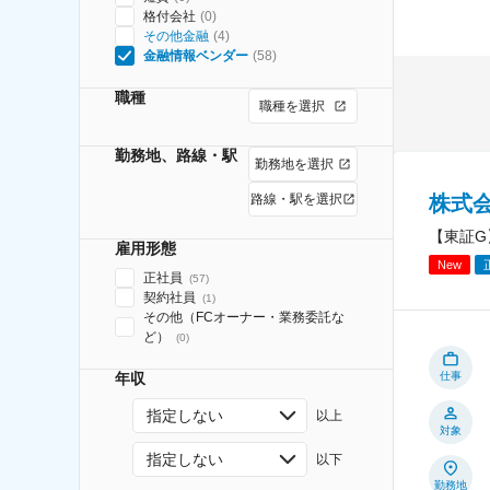
格付会社
(
0
)
その他金融
(
4
)
金融情報ベンダー
(
58
)
職種
職種を選択
勤務地、路線・駅
勤務地を選択
株式
路線・駅を選択
【東証G
雇用形態
New
正社員
(
57
)
契約社員
(
1
)
その他（FCオーナー・業務委託な
ど）
(
0
)
年収
仕事
指定しない
以上
対象
指定しない
以下
勤務地