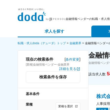
金融情報ベンダーの転職・求人情
求人を探す
詳細条件から探す
エージェ
転職・求人doda（デューダ）トップ
金融業界
金融情報ベンダー
金融情
新着求人から探す
スカウト
[
]
現在の検索条件
条件変更
金融情報ベンダ
[業種]金融情報ベンダー-金融業界
求人特集から探す
パートナ
詳細を見る
5
該当求人数
検索条件を保存
基本条件
株式
人事採用
業種
業種を選択
正社員