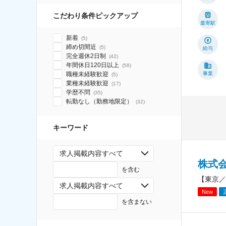
こだわり条件ピックアップ
最寄駅
新着
(
5
)
締め切間近
(
5
)
給与
完全週休2日制
(
42
)
年間休日120日以上
(
58
)
職種未経験歓迎
事業
(
5
)
業種未経験歓迎
(
17
)
学歴不問
(
35
)
転勤なし（勤務地限定）
(
32
)
キーワード
求人掲載内容すべて
株式
を含む
【東京／
求人掲載内容すべて
New
を含まない