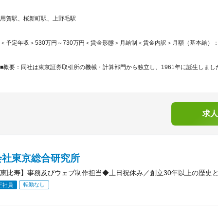
用賀駅、桜新町駅、上野毛駅
＜予定年収＞530万円～730万円＜賃金形態＞月給制＜賃金内訳＞月額（基本給）：300,0
■概要：同社は東京証券取引所の機械・計算部門から独立し、1961年に誕生しました
求人
会社東京総合研究所
恵比寿】事務及びウェブ制作担当◆土日祝休み／創立30年以上の歴史
転勤なし
正社員