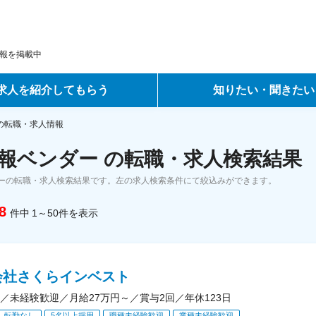
報を掲載中
求人を紹介してもらう
知りたい・聞きたい
ントサービス
転職ノウハウ
の転職・求人情報
報ベンダー の転職・求人検索結果
サービス
データで見る転職
ーの転職・求人検索結果です。左の求人検索条件にて絞込みができます。
ーエージェントサービス
コラム・インタビュー
8
件中
1～50
件
を表示
転職Q&A
会社さくらインベスト
／未経験歓迎／月給27万円～／賞与2回／年休123日
転勤なし
5名以上採用
職種未経験歓迎
業種未経験歓迎