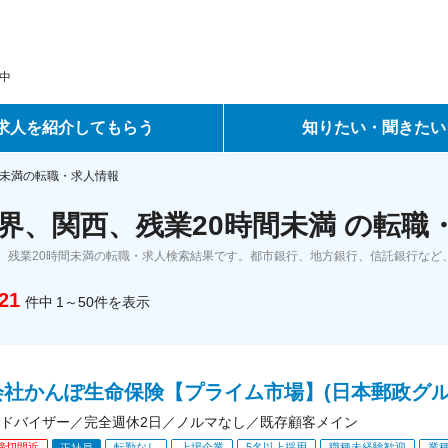
中
求人を紹介してもらう
知りたい・聞きたい
ントサービス
転職ノウハウ
間未満の転職・求人情報
界、関西、残業20時間未満 の転職
サービス
データで見る転職
、残業20時間未満の転職・求人検索結果です。都市銀行、地方銀行、信託銀行など
ーエージェントサービス
コラム・インタビュー
21
件中
1～50
件
を表示
転職Q&A
会社かんぽ生命保険【プライム市場】(日本郵政グル
ドバイザー／完全週休2日／ノルマなし／既存顧客メイン
締切間近
転勤なし
上場企業
5名以上採用
職種未経験歓迎
業
正社員