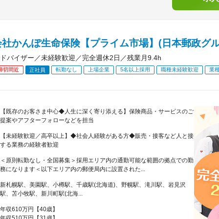
会社かんぽ生命保険【プライム市場】(日本郵政グル
ドバイザー／未経験歓迎／完全週休2日／残業月9.4h
締切間近
転勤なし
上場企業
5名以上採用
職種未経験歓迎
業
正社員
【既存のお客さま中心◆人生に深く寄り添える】保険商品・サービスのご
提案やアフターフォローなどを担当
【未経験歓迎／高卒以上】◆社会人経験がある方◆販売・接客など人と接
する業務の経験者歓迎
＜原則転勤なし・全国募集＞採用エリア内の通勤可能な範囲の拠点での勤
務になります＜以下エリア内の郵便局内に設置された...
新札幌駅、美園駅、小樽駅、千歳駅(北海道)、野幌駅、滝川駅、岩見沢
駅、苫小牧駅、新川町駅(北海...
年収610万円【40歳】
年収510万円【31歳】