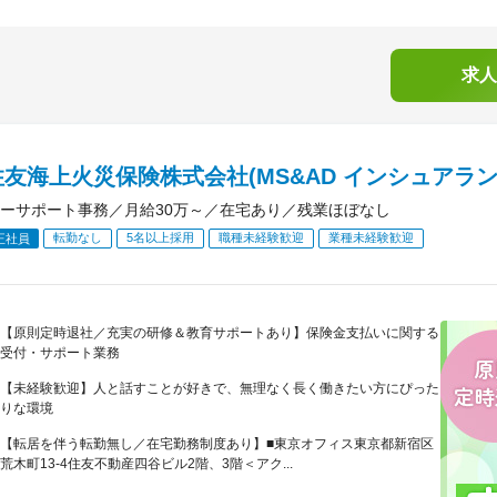
求人
友海上火災保険株式会社(MS&AD インシュアラン
ーサポート事務／月給30万～／在宅あり／残業ほぼなし
転勤なし
5名以上採用
職種未経験歓迎
業種未経験歓迎
正社員
【原則定時退社／充実の研修＆教育サポートあり】保険金支払いに関する
受付・サポート業務
【未経験歓迎】人と話すことが好きで、無理なく長く働きたい方にぴった
りな環境
【転居を伴う転勤無し／在宅勤務制度あり】■東京オフィス東京都新宿区
荒木町13‐4住友不動産四谷ビル2階、3階＜アク...