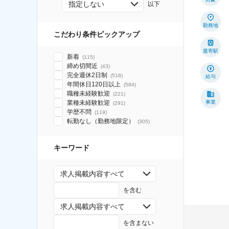
指定しない
以下
勤務地
こだわり条件ピックアップ
最寄駅
新着
(
115
)
締め切間近
(
43
)
完全週休2日制
(
518
)
給与
年間休日120日以上
(
584
)
職種未経験歓迎
(
221
)
業種未経験歓迎
事業
(
291
)
学歴不問
(
119
)
転勤なし（勤務地限定）
(
305
)
キーワード
求人掲載内容すべて
を含む
求人掲載内容すべて
を含まない