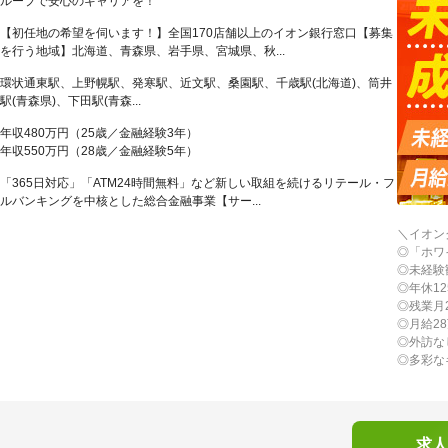
ループで安心のキャリアを！
【初任地の希望を伺います！】全国170店舗以上のイオン銀行窓口【募集
を行う地域】北海道、青森県、岩手県、宮城県、秋...
環状通東駅、上野幌駅、発寒駅、近文駅、桑園駅、千歳駅(北海道)、筒井
駅(青森県)、下田駅(青森...
年収480万円（25歳／金融経験3年）
年収550万円（28歳／金融経験5年）
「365日対応」「ATM24時間無料」など新しい取組を続けるリテール・フ
ルバンキングを中核とした総合金融事業【サー...
＼イオン
◎「ホワ
◎未経験
◎年休1
◎残業月
◎月給2
◎外訪な
◎多彩な
求人