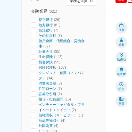
業種を選択
金融業界
(
621
)
都市銀行
(
26
)
地方銀行
(
81
)
信託銀行
(
7
)
仕事
その他銀行
(
3
)
信用金庫・信用組合・労働金
対象
庫
(
39
)
証券会社
(
35
)
生命保険
(
112
)
勤務地
損害保険
(
55
)
保険代理店
(
167
)
クレジット・信販（ノンバン
最寄駅
ク）
(
34
)
消費者金融
(
8
)
住宅ローン
(
7
)
給与
証券取引所
(
1
)
投信・投資顧問
(
16
)
事業
ベンチャーキャピタル・プラ
イベートエクイティ
(
2
)
債権回収（サービサー）
(
1
)
商品先物取引
(
4
)
外国為替
(
4
)
リース
(
36
)