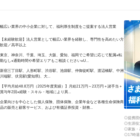
幅広い業界の中小企業に対して、福利厚生制度をご提案する法人営業
【未経験歓迎】法人営業として幅広い業界を経験し、専門性を高めたい方
歓迎／高卒以上
東京、神奈川、千葉、埼玉、大阪、愛知、福岡でご希望に応じて配属※転
勤なし※通勤時間や希望エリアもご相談ください※U...
新宿三丁目駅、人形町駅、渋谷駅、池袋駅、仲御徒町駅、渡辺橋駅、中洲
川端駅、伏見駅(愛知県)、大...
【平均月給48.8万円（2025年度実績）】月給21万円～23万円＋諸手当＋
賞与年2回※経験・スキル・地域により異...
企業向けを中心とした個人保険、団体保険、企業年金など各種生命保険商
品の販売と顧客サービス、および有価証券投資・財務...
◎提携団
◎生涯役
◎家族・
◎17時