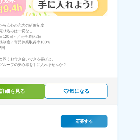
から安心の充実の研修制度
売り込みは一切なし
日120日～／完全週休2日
務制度／育児休業取得率100％
2回
と深くお付き合いできる喜びと、
グループの安心感を手に入れませんか？
詳細を見る
気になる
応募する