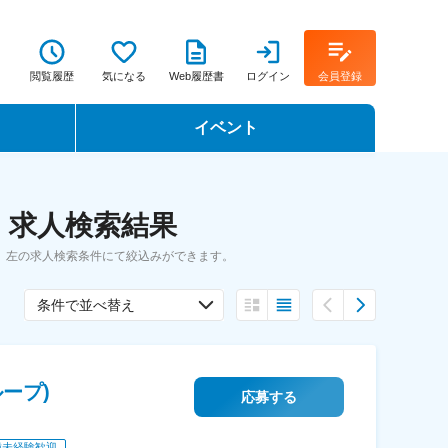
閲覧履歴
気になる
Web履歴書
ログイン
会員登録
イベント
転職イベント・転職セミナー
・求人検索結果
転職フェア
、左の求人検索条件にて絞込みができます。
転職セミナー動画
条件で並べ替え
ープ)
応募する
種未経験歓迎