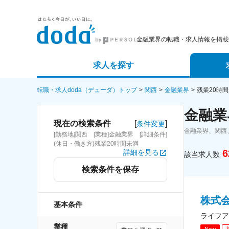
金融業界の転職・求人情報を掲載
求人を探す
詳細条件から探す
エージェ
転職・求人doda（デューダ）トップ
関西
金融業界
残業20時
金融業
新着求人から探す
スカウト
[
]
現在の検索条件
条件変更
金融業界、関西
[勤務地]関西 [業種]金融業界 [詳細条件]
求人特集から探す
パートナ
(休日・働き方)残業20時間未満
6
詳細を見る
該当求人数
検索条件を保存
株式
基本条件
ライフア
業種
New