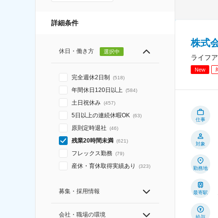
詳細条件
株式
休日・働き方
選択中
ライフア
New
完全週休2日制
(
518
)
年間休日120日以上
(
584
)
土日祝休み
(
457
)
5日以上の連続休暇OK
(
63
)
仕事
原則定時退社
(
46
)
残業20時間未満
(
621
)
対象
フレックス勤務
(
79
)
産休・育休取得実績あり
(
323
)
勤務地
募集・採用情報
最寄駅
会社・職場の環境
給与