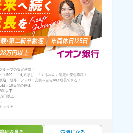
グループの安定基盤／
イト500」「えるぼし」「くるみん」認定の安心環境！
歓迎！研修・フォロー充実＆自ら学び成長できる！
25日／10日間の連休
20h以下
8万円以上
し
キャリア
詳細を見る
気になる