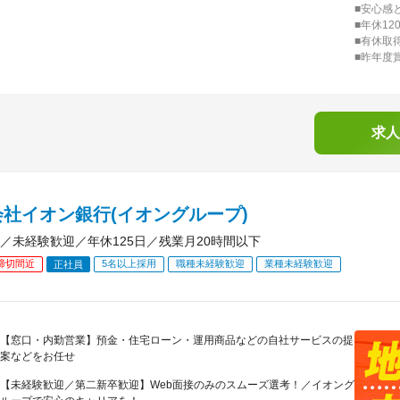
■安心感
■年休1
■有休取得
■昨年度
求人
社イオン銀行(イオングループ)
／未経験歓迎／年休125日／残業月20時間以下
締切間近
5名以上採用
職種未経験歓迎
業種未経験歓迎
正社員
【窓口・内勤営業】預金・住宅ローン・運用商品などの自社サービスの提
案などをお任せ
【未経験歓迎／第二新卒歓迎】Web面接のみのスムーズ選考！／イオング