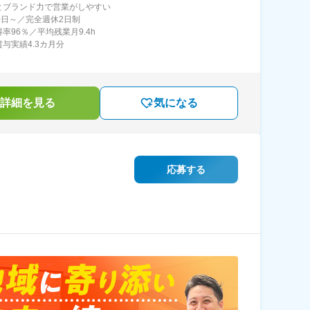
とブランド力で営業がしやすい
20日～／完全週休2日制
率96％／平均残業月9.4h
賞与実績4.3カ月分
詳細を見る
気になる
応募する