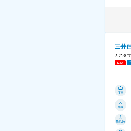
三井住
カスタマ
New
仕事
対象
勤務地