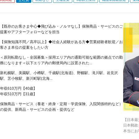
【既存のお客さま中心◆飛び込み・ノルマなし】保険商品・サービスのご
提案やアフターフォローなどを担当
【保険知識不問／高卒以上】◆社会人経験がある方◆営業経験者歓迎／お
客さま本位の提案をしたい方
＜原則転勤なし・全国募集＞採用エリア内の通勤可能な範囲の拠点での勤
務になります＜以下エリア内の郵便局内に設置された...
新札幌駅、美園駅、小樽駅、千歳駅(北海道)、野幌駅、滝川駅、岩見沢
駅、苫小牧駅、新川町駅(北海...
年収610万円【40歳】
年収510万円【31歳】
保険商品・サービス（養老・終身・定期・学資保険、入院関係特約など）
の提供、新商品・サービスの企画・提供など
【日本最
日本郵政
本当にお