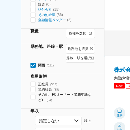
短資
(
0
)
格付会社
(
15
)
その他金融
(
86
)
金融情報ベンダー
(
2
)
職種
職種を選択
勤務地、路線・駅
勤務地を選択
路線・駅を選択
関西
(
621
)
株式会
雇用形態
内勤営業
正社員
(
563
)
New
契約社員
(
35
)
その他（FCオーナー・業務委託な
ど）
(
24
)
年収
仕事
指定しない
以上
対象