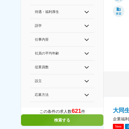
待遇・福利厚生
事業
語学
仕事内容
社員の平均年齢
従業員数
設立
応募方法
大同
621
この条件の求人数
件
企業福利
検索する
New