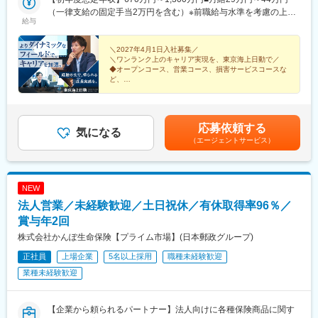
田駅、いわき駅、福島駅(福島県)、会津若松駅、郡山駅(福島県)、
(和歌山県)、田尾寺駅、鳴門駅、篠山口駅、豊岡駅(兵庫県)、西宮
なし ＜選考・募集地域＞札幌・苫小牧｜函館｜北見｜旭川｜釧
（一律支給の固定手当2万円を含む）※前職給与水準を考慮の上決
北品川駅、御成門駅、白金高輪駅、二重橋前駅、新宿駅、大手町
駅、三田駅(兵庫県)、和田山駅、畦野駅、京口駅、北条町駅、志染
給与
路｜帯広｜青森県｜秋田県｜岩手県｜宮城県｜山形県｜福島県｜
定します◎2026年4月から新人事制度を導入。以下2点のメリット
駅(東京都)、九段下駅、有楽町駅、三越前駅、町田駅、銀座駅、東
駅、千本駅、相生駅(兵庫県)、葉多駅、西脇市駅、大和高田駅、五
首都圏（東京都・千葉県・神奈川県・埼玉県）｜茨城県｜栃木県
が生まれます。１：採用地域にかかわらず、全社員が同一の処遇
池袋駅、錦糸町駅、立川北駅、元町・中華街駅、本厚木駅、横須
条駅(奈良県)、近鉄下田駅、学園前駅(奈良県)、紀伊田辺駅、紀伊
｜群馬県｜新潟県｜山梨県｜長野県｜東海三県（愛知県・岐阜
体系・評価制度になります。２：上記給与とは別に、転居転勤に
＼2027年4月1日入社募集／
賀中央駅、小田原駅、みなとみらい駅、辻堂駅、大宮駅(埼玉県)、
勝浦駅、倉吉駅、浜田駅、安来駅、津山駅、倉敷駅、西片上駅、
＼ワンランク上のキャリア実現を、東京海上日動で／
県・三重県）｜静岡県｜富山県｜石川県｜福井県｜関西（大阪
同意し、転居転勤が実現した場合には本拠地から赴任先までの距
南越谷駅、熊谷駅、川越駅、海浜幕張駅、柏駅、京成船橋駅、木
庭瀬駅、瀬戸駅、備前西市駅、東山・おかでんミュージアム駅、
◆オープンコース、営業コース、損害サービスコースな
府・京都府・兵庫県・滋賀県・奈良県・和歌山県）｜広島県｜岡
離に応じて、転居転勤サポート手当（10万～13万4000円／月）が
更津駅、京成成田駅、水戸駅、つくば駅、東武宇都宮駅、小山
ど、
竹原駅、大竹駅、山麓駅(千光寺山)、三次駅、三原駅、府中駅(広
山県｜山陰（島根県・鳥取県）｜山口県｜香川県｜徳島県｜愛媛
支給されます。
キャリアプランに合わせた希望コースを選択可
駅、中央前橋駅、高崎駅、高田駅(新潟県)、新潟駅、松本駅、市役
島県)、徳山駅、阿南駅、阿波池田駅、穴吹駅、吉成駅、宇和島
◆2026年4月より人事制度を改定
県｜高知県｜福岡県・佐賀県｜大分県｜長崎県｜熊本県｜宮崎県
所前駅(長野県)、鼎駅、甲府駅、東岡崎駅、刈谷駅、丸の内駅(愛
駅、高知駅、後免西町駅、中村駅、小村神社前駅、田辺島通駅、
◆育児との両立支援制度多数
｜鹿児島県｜沖縄県※2026年8月時点の勤務地一覧を記載（統廃合
知県)、新豊橋駅、名鉄岐阜駅、多治見駅、高山駅、あすなろう四
甘木駅(西鉄線)、奈多駅、西鉄柳川駅、羽犬塚駅、大牟田駅、唐津
応募依頼する
による変更の可能性あり）
日市駅、津新町駅、浜松駅、三島駅、静岡駅、清水駅(静岡県)、富
気になる
駅、伊万里駅、五島町駅、霊丘公園体育館駅、本諫早駅、大学病
（エージェントサービス）
山駅、七尾駅、金沢駅、敦賀駅、足羽山公園口駅、岸和田駅、大
院駅、新大村駅、早岐駅、中佐世保駅、八代駅、三角駅、木葉
小路駅、淀屋橋駅、京橋駅(大阪府)、藤井寺駅、枚方市駅、京都河
駅、玉名駅、人吉温泉駅、宮地駅、大分駅、佐伯駅、中津駅(大分
原町駅、福知山駅、大津駅、大和八木駅、新大宮駅、旧居留地・
県)、日田駅、宇佐駅、別府駅(大分県)、鶴崎駅、延岡駅、西都城
大丸前駅、新西脇駅、手柄駅、明石駅、和歌山市駅、紀伊田辺
駅、宮崎駅、油津駅、小林駅(宮崎県)、日向新富駅、川内駅(鹿児
NEW
駅、大雲寺前駅、倉敷市駅、津山駅、女学院前駅、福山駅、鳥取
島県)、志布志駅、枕崎駅、宮ケ浜駅、国分駅(鹿児島県)、出水
法人営業／未経験歓迎／土日祝休／有休取得率96％／
駅、松江駅、下関駅、新山口駅、徳山駅、高松築港駅、徳島駅、
駅、壺川駅、新さっぽろ駅、松風町駅、湯の川駅、五所川原駅、
本町三丁目駅、今治駅、県庁前駅(高知県)、西鉄久留米駅、新飯塚
賞与年2回
盛駅、仙台駅(地下鉄)、西取手駅、今市駅、東宿郷駅、城東駅、西
駅、呉服町駅(福岡県)、平和通駅、佐賀駅、桜町駅(長崎県)、中佐
桐生駅、高田馬場駅、入谷駅(東京都)、牛田駅(東京都)、荒川一中
株式会社かんぽ生命保険【プライム市場】(日本郵政グループ)
世保駅、中津駅(大分県)、大分駅、水道町駅、宮崎駅、加治屋町
前駅、千歳船橋駅、立川北駅、青梅街道駅、布田駅、新高島駅、
正社員
上場企業
5名以上採用
職種未経験歓迎
駅、川内駅(鹿児島県)、国分駅(鹿児島県)、美栄橋駅、西４丁目
江田駅(神奈川県)、新丸子駅、緑町駅、海老名駅(相模線)、西松本
駅、青葉通一番町駅、品川駅、虎ノ門ヒルズ駅、泉岳寺駅、東京
業種未経験歓迎
駅、桜町駅(長野県)、電気ビル前駅、南富山駅、片原町駅(富山
駅、南新宿駅、半蔵門駅、銀座一丁目駅、東池袋四丁目駅、立川
県)、福井駅(福井県)、岐阜駅、羽島市役所前駅、関駅(岐阜県)、市
駅、日本大通り駅、緑町駅、新高島駅、新越谷駅、本川越駅、船
民公園前駅、新可児駅、美薗中央公園駅、瑞穂区役所駅、水野
橋駅、成田駅、前橋駅、西松本駅、権堂駅、伏見駅(愛知県)、豊橋
【企業から頼られるパートナー】法人向けに各種保険商品に関す
駅、島ノ関駅、水口石橋駅、一乗寺駅、宇治駅(奈良線)、野田阪神