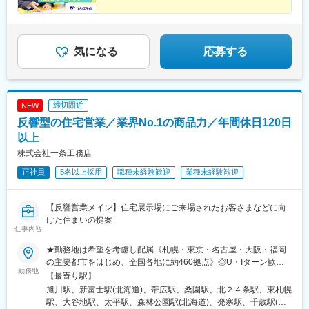
※配属先のかんぽサービス部は応募者の希望も踏まえて決定※入社
■安心感とブランド力で営業がしやすい
駅、磐城石川駅、須賀川駅、原ノ町駅、福島学院前駅、郡山富田
■年休120日～／完全週休2日制
から3カ月間、研修センター等での育成プログラムに参加 育児等
駅、下館駅、古河駅、下妻駅、竜ケ崎駅、寺原駅、つくば駅、笠
■有休取得率96％／平均残業月9.4h
の家庭事情があり、参加が難しい場合はリモートプログラムとな
間駅、新鉾田駅、鹿島神宮駅、磯原駅、勝田駅、新栃木駅、佐野
■昨年度賞与実績4.3カ月分
ります
駅、西那須野駅、足利駅、新鹿沼駅、上今市駅、小山駅、真岡
気になる
応募する
駅、宝積寺駅、小金井駅、黒磯駅、駅東公園前駅、中央前橋駅、
桐生駅、太田駅(群馬県)、沼田駅、館林駅、伊勢崎駅、安中駅、群
馬藤岡駅、加須駅、秩父駅、小川町駅(埼玉県)、鶴瀬駅、佐原駅、
銚子駅、八日市場駅、東金駅、館山駅、荻窪駅、西早稲田駅、鶯
締切間近
NEW
谷駅、京成関屋駅、荒川区役所前駅、渋谷駅、経堂駅、昭島駅、
反響型の住宅営業／業界No.1の商品力／年間休日120日
めじろ台駅、羽村駅、立川駅、京王八王子駅、東青梅駅、町田
駅、秋川駅、甲州街道駅、八王子みなみ野駅、上北台駅、新小平
以上
駅、武蔵小金井駅、東村山駅、府中駅(東京都)、国領駅、瀬谷駅、
株式会社一条工務店
上大岡駅、横浜駅、市が尾駅、センター南駅、向ケ丘遊園駅、武
正社員
5名以上採用
職種未経験歓迎
業種未経験歓迎
蔵小杉駅、新百合ケ丘駅、鷺沼駅、小田原駅、藤沢駅、秦野駅、
茅ケ崎駅、平塚駅、横須賀中央駅、相武台下駅、海老名駅(相鉄・
小田急)、矢部駅、橋本駅(神奈川県)、韮崎駅、富士山駅、大月
【反響営業メイン】住宅展示場にご来場されたお客さまなどに向
駅、内野西が丘駅、高田駅(新潟県)、柏崎駅、直江津駅、松本駅、
けた住まいの提案
飯田駅(長野県)、上諏訪駅、駒ケ根駅、穂高駅、岡谷駅、地鉄ビル
仕事内容
前駅、朝菜町駅、末広町駅(富山県)、砺波駅、北鉄金沢駅、小松
駅、松任駅、野町駅、福井駅、武生駅、名鉄岐阜駅、大垣駅、江
★勤務地は希望を考慮し配属《札幌・東京・名古屋・大阪・福岡
吉良駅、せきてらす前駅、高山駅、多治見駅、那加駅、可児駅、
の主要都市をはじめ、全国各地に約460拠点》◎U・Iターン歓迎
勤務地
磐田駅、浜北駅、天竜川駅、高塚駅、半田駅、左京山駅、大府
◎マイカー通勤可※受動喫煙対策：あり（全事業所 屋内禁煙／屋
【最寄り駅】
駅、瑞穂運動場西駅、岡崎駅、西尾駅、刈谷市駅、国府宮駅、安
外喫煙場所あり）※Ｕ・Ｉターン支援あり／会社都合で引っ越しが
旭川駅、新富士駅(北海道)、帯広駅、桑園駅、北２４条駅、東札幌
城駅、新瀬戸駅、宇治山田駅、松阪駅、石場駅、水口城南駅、近
必要な場合は費用補助あり（規定あり）【下記は拠点一例です】※
駅、大谷地駅、太平駅、森林公園駅(北海道)、発寒駅、千歳駅(北