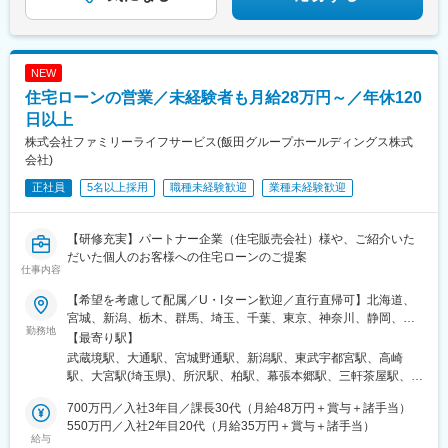
33万～36万円 ■上記以外の拠点月給32万～35万円※上記月給額に
は下記一律住居手当を含む・東京：月5万円・大阪・名古屋：月4
万円・広島・久留米：月3万円・上記以外の拠点：月2万円
NEW
住宅ローンの営業／未経験者も月給28万円～／年休120
日以上
株式会社ファミリーライフサービス(飯田グループホールディングス株式
会社)
正社員
5名以上採用
職種未経験歓迎
業種未経験歓迎
【研修充実】パートナー企業（住宅販売会社）様や、ご紹介いた
だいた個人のお客様への住宅ローンのご提案
仕事内容
【希望を考慮して配属／U・Iターン歓迎／直行直帰可】北海道、
宮城、新潟、栃木、群馬、埼玉、千葉、東京、神奈川、静岡、愛
勤務地
知、大阪、福岡、沖縄■本店営業部／東京都武蔵野市■柏営業所／
【最寄り駅】
千葉県柏市■千葉営業所／千葉県千葉市■札幌営業所／北海道札幌
武蔵境駅、大通駅、宮城野通駅、新潟駅、東武宇都宮駅、高崎
市■仙台営業所／宮城県仙台市■新潟営業所／新潟県新潟市■宇都
駅、大宮駅(埼玉県)、所沢駅、柏駅、幕張本郷駅、三軒茶屋駅、橋
宮営業所／栃木県宇都宮市■高崎営業所／群馬県高崎市■大宮営業
本駅(神奈川県)、横浜駅、静岡駅、伏見駅(愛知県)、本町駅、天神
所／埼玉県さいたま市■所沢営業所／埼玉県所沢市■世田谷営業所
700万円／入社3年目／課長30代（月給48万円＋賞与＋諸手当）
南駅、古島駅、三河島駅、狸小路駅、榴ケ岡駅、西太子堂駅、新
／東京都世田谷区■相模原橋本営業所／神奈川県相模原市■横浜営
550万円／入社2年目20代（月給35万円＋賞与＋諸手当）
高島駅、新静岡駅、栄駅(愛知県)、肥後橋駅、西鉄福岡駅、おもろ
給与
業所／神奈川県横浜市■静岡営業所／静岡県静岡市■名古屋営業所
まち駅、仙台駅、丸の内駅(愛知県)、淀屋橋駅、天神駅