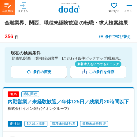
会員登録
ログイン
気になる
メニュー
金融業界、関西、職種未経験歓迎
の転職・求人検索結果
356
条件で並び替え
件
現在の検索条件
[勤務地]関西 [業種]金融業界 [こだわり条件ピックアップ]職種未経験歓迎 [詳細条件](募集・採用情報)職種未経験歓迎
新着求人をいつでもチェック
条件の変更
この条件を保存
締切間近
NEW
内勤営業／未経験歓迎／年休125日／残業月20時間以下
株式会社イオン銀行(イオングループ)
正社員
5名以上採用
職種未経験歓迎
業種未経験歓迎