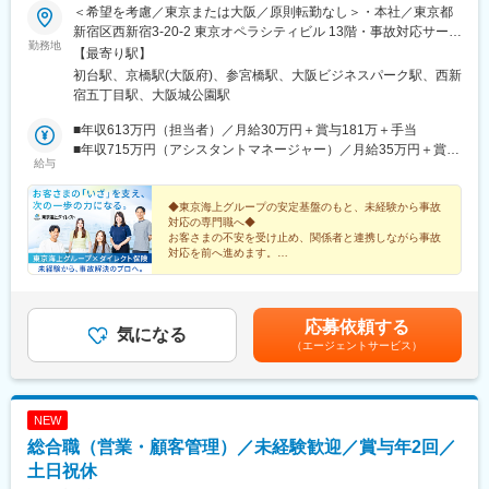
＜希望を考慮／東京または大阪／原則転勤なし＞・本社／東京都
新宿区西新宿3-20-2 東京オペラシティビル 13階・事故対応サービ
勤務地
ス第2部／大阪府大阪市中央区城見2-2-53※在宅勤務応相談※受動
【最寄り駅】
喫煙対策あり：屋内全面禁煙
初台駅、京橋駅(大阪府)、参宮橋駅、大阪ビジネスパーク駅、西新
宿五丁目駅、大阪城公園駅
■年収613万円（担当者）／月給30万円＋賞与181万＋手当
■年収715万円（アシスタントマネージャー）／月給35万円＋賞与
給与
212万円＋手当
◆東京海上グループの安定基盤のもと、未経験から事故
対応の専門職へ◆
お客さまの不安を受け止め、関係者と連携しながら事故
対応を前へ進めます。
◎未経験歓迎
◎土日祝休み／年間休日122日
◎転勤なし／実働7時間
◎研修・チーム支援充実
応募依頼する
◎磨ける専門性
気になる
（エージェントサービス）
NEW
総合職（営業・顧客管理）／未経験歓迎／賞与年2回／
土日祝休