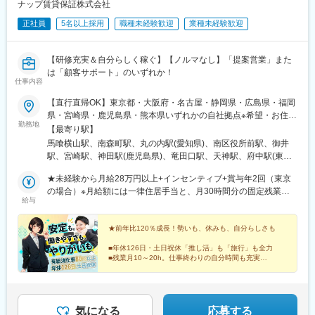
ナップ賃貸保証株式会社
正社員
5名以上採用
職種未経験歓迎
業種未経験歓迎
【研修充実＆自分らしく稼ぐ】【ノルマなし】「提案営業」また
は「顧客サポート」のいずれか！
仕事内容
【直行直帰OK】東京都・大阪府・名古屋・静岡県・広島県・福岡
県・宮崎県・鹿児島県・熊本県いずれかの自社拠点※希望・お住ま
勤務地
いのエリアを考慮の上決定※U・Iターン歓迎※希望により転勤も可
【最寄り駅】
■東京本社 都営新宿線「馬喰横山駅」より徒歩2分 都営浅草線
馬喰横山駅、南森町駅、丸の内駅(愛知県)、南区役所前駅、御井
「東日本橋駅」より徒歩5分 JR総武本線「馬喰町駅」より徒歩4
駅、宮崎駅、神田駅(鹿児島県)、竜田口駅、天神駅、府中駅(東京
分■西東京支店 京王線「府中駅」より徒歩約5分■大阪支店 堺
都)、馬喰町駅、大阪天満宮駅、国際センター駅、比治山橋駅、中
筋線「南森町」より徒歩3分 JR東西線「大阪天満宮駅」より徒
★未経験から月給28万円以上+インセンティブ+賞与年2回（東京
洲通駅、西鉄福岡駅、東日本橋駅、扇町駅(大阪府)、皆実町二丁目
歩5分■名古屋支店 地下鉄桜通線「丸の内駅」より徒歩7分■広島
の場合）※月給額には一律住居手当と、月30時間分の固定残業代
駅、赤坂駅(福岡県)
給与
支店 広島電鉄「南区役所前駅」より徒歩1分■久留米支店 久大
（下記「固定残業代について」にまとめて記載）が含まれていま
本線「御井駅」より徒歩15分■宮崎支店 JR「宮崎駅」より徒歩
す。※別途インセンティブ+賞与年2回【未経験】■東京月給28万～
20分■鹿児島支店 鹿児島市電唐湊線「神田駅」より徒歩12分■熊
31万円■大阪・名古屋月給27万～30万円■広島・久留米・福岡・静
★前年比120％成長！勢いも、休みも、自分らしさも
本支店 豊肥本線「竜田口駅」より車で10分■福岡支店 地下鉄
岡月給26万～29万円 ■上記以外の拠点月給25万～28万円【不動産
■年休126日・土日祝休「推し活」も「旅行」も全力
空港線「天神駅」より徒歩5分■静岡支店※立ち上げ準備中（静岡
管理会社または保証会社経験者（3年以上）】■東京月給30万～33
■残業月10～20h。仕事終わりの自分時間も充実
市内に新拠点開設予定）
万円■大阪・名古屋月給29万～32万円■広島・久留米・福岡・静岡
■賞与2回＋インセンあり！頑張りを還元
■未経験OK！焦らず「一生モノの自分」を目指せる
月給28万～31万円 ■上記以外の拠点月給27万～30万円【保証会社
でのマネジメント経験者（3年以上）】■東京月給35万～38万円■
大阪・名古屋月給34万～37万円■広島・久留米・福岡・静岡月給
気になる
応募する