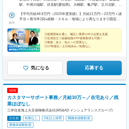
南駅、柴崎駅、高島町駅、電鉄富山駅・エスタ前駅、南富山駅前
完全禁煙としています＼この仕事のポイント／★提携団体を通
駅、中洲川端駅、伏見駅(愛知県)、大崎駅、亀戸駅、立川北駅、久
駅、坂下町駅、福井城址大名町駅、新那加駅、瀬戸市駅、元田中
じ、幅広い業界の中小企業に対する提案経験を積める★企業で働
米川駅、京王八王子駅、河辺駅、町田駅、府中駅(東京都)、日本大
駅、海老江駅、ＪＲ俊徳道駅、花隈駅、尾道駅、高知橋駅、後免
く従業員が「働き続けたい」と思える職場づくりに貢献できる★
【平均月給48.8万円（2025年度実績）】月給21万円～23万円＋諸
通り駅、新横浜駅、武蔵溝ノ口駅、京急川崎駅、藤沢駅、小田原
駅、鹿児駅、桜町駅(長崎県)、浦上駅前駅、佐世保駅
社会保険・税務・年金など、生涯役立つ知識が自然と身につく★
手当＋賞与年2回※経験・スキル・地域により異なります◎固定給
駅、平塚駅、横須賀中央駅、本厚木駅、矢部駅、船橋駅、柏駅、
給与
家族・友人・知人への営業なし★17時退社・土日祝休み・転勤な
の割合が大きい為、安定した収入を得る事ができます◎頑張り次
千葉中央駅、木更津駅、京成成田駅、茂原駅、旭駅(千葉県)、大宮
し★平均月給48.8万円
第では固定給＋αでしっかり稼ぐことも叶います
駅(埼玉県)、熊谷駅、春日部駅、川越駅、所沢駅、川口駅、池下
◎提携団体を通じ、幅広い業界の中小企業を支援
駅、西一宮駅、小牧駅、金山駅(愛知県)、半田駅、東岡崎駅、新豊
◎生涯役立つ金融知識やFP資格取得も可能！
田駅、新豊橋駅、大阪難波駅、天満橋駅、枚方市駅、江坂駅、池
◎家族・友人・知人への営業なし
田駅(大阪府)、茨木駅、大阪梅田駅(阪急線)、新宿駅、神泉駅、東
◎17時退社／土日祝休み／転勤なし
池袋駅、御徒町駅、肥後橋駅、天神南駅、国際センター駅、大崎
広小路駅、亀戸水神駅、立川駅、八坂駅、八王子駅、府中競馬正
門前駅、馬車道駅、溝の口駅、川崎駅、石上駅、緑町駅、汐入
駅、京成船橋駅、葭川公園駅、覚王山駅、小牧口駅、東別院駅、
気になる
応募する
知多半田駅、豊田市駅、豊橋駅、なんば駅(地下鉄)、谷町四丁目
駅、宮之阪駅、梅田駅(地下鉄)、新宿駅(東京メトロ)、上野御徒町
駅、大江橋駅、天神駅、丸の内駅(愛知県)、五反田駅、立川南駅、
府中本町駅、関内駅、高津駅(神奈川県)、東海神駅、京成千葉駅、
NEW
駅前駅、ＪＲ難波駅、大阪梅田駅(阪神線)
カスタマーサポート事務／月給30万～／在宅あり／残
業ほぼなし
三井住友海上火災保険株式会社(MS&AD インシュアランスグループ)
正社員
転勤なし
5名以上採用
職種未経験歓迎
業種未経験歓迎