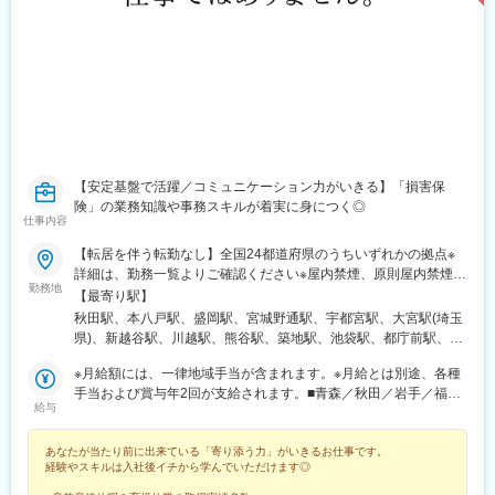
【安定基盤で活躍／コミュニケーション力がいきる】「損害保
険」の業務知識や事務スキルが着実に身につく◎
仕事内容
【転居を伴う転勤なし】全国24都道府県のうちいずれかの拠点※
詳細は、勤務一覧よりご確認ください※屋内禁煙、原則屋内禁煙
勤務地
（喫煙室あり）等、ビルにより異なります。
【最寄り駅】
秋田駅、本八戸駅、盛岡駅、宮城野通駅、宇都宮駅、大宮駅(埼玉
県)、新越谷駅、川越駅、熊谷駅、築地駅、池袋駅、都庁前駅、新
宿西口駅、日本大通り駅、成田駅、木更津駅、千葉みなと駅、柏
※月給額には、一律地域手当が含まれます。※月給とは別途、各種
駅、野町駅、名鉄岐阜駅、福井城址大名町駅、新浜松駅、沼津
手当および賞与年2回が支給されます。■青森／秋田／岩手／福井
駅、久屋大通駅、伏見駅(愛知県)、近鉄四日市駅、和歌山駅、本町
給与
／岡山／香川／熊本／宮崎／鹿児島月給20万円以上■宮城／石川
駅、大雲寺前駅、紙屋町東駅、片原町駅(香川県)、中洲川端駅、博
／栃木／岐阜／三重／和歌山月給21万円以上■静岡／愛知／福岡
多駅、西辛島町駅、宮崎駅、鹿児島中央駅前駅、榴ケ岡駅、南越
あなたが当たり前に出来ている「寄り添う力」がいきるお仕事です。
月給22万円以上■広島月給23万円以上■埼玉／千葉／大阪月給24万
谷駅、新富町駅(東京都)、東池袋駅、西新宿駅、馬車道駅、京成成
経験やスキルは入社後イチから学んでいただけます◎
円以上■東京／神奈川月給25万円以上
田駅、市役所前駅(千葉県)、岐阜駅、足羽山公園口駅、浜松駅、栄