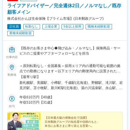
手古戦場駅、六名駅、緒川駅、上挙母駅、八幡駅(愛知県)、勝川
ライフアドバイザー／完全週休2日／ノルマなし／既存
駅、富田駅(三重県)、平田町駅、播磨駅、伊勢松本駅、北勢中央公
園口駅、高茶屋駅、瀬田駅(滋賀県)、高の原駅、西大路駅、桂川駅
顧客メイン
(京都府)、西院駅(阪急線)、淀駅、大阪梅田駅(阪神線)、大日駅、
株式会社かんぽ生命保険【プライム市場】(日本郵政グループ)
ドーム前駅、忍ケ丘駅、茨木市駅、高槻市駅、北花田駅、樽井
正社員
転勤なし
上場企業
5名以上採用
職種未経験歓迎
駅、横堤駅、七道駅、新金岡駅、伊丹駅(福知山線)、日生中央駅、
大久保駅(兵庫県)、仁川駅、はりま勝原駅、道場南口駅、中央市場
業種未経験歓迎
前駅、金橋駅、郡山駅(奈良県)、和歌山大学前駅、球場前駅(岡山
県)、岡山駅前駅、矢賀駅、文化の森駅、香西駅、綾川駅、いよ立
花駅、新居浜駅、高知駅、酒殿駅、西鉄千早駅、天拝山駅、大牟
【既存のお客さま中心◆飛び込み・ノルマなし】保険商品・サー
田駅、福間駅、スペースワールド駅、大保駅、九大学研都市駅、
ビスのご提案やアフターフォローなどを担当
仕事内容
宮崎駅、谷山駅(鹿児島市電)、てだこ浦西駅、県庁前駅(沖縄県)、
小禄駅、宮の沢駅、北仙台駅、津田沼駅、東海神駅、初富駅、公
＜原則転勤なし・全国募集＞採用エリア内の通勤可能な範囲の拠
園駅、青物横丁駅、淡路町駅、新宿駅、京橋駅(東京都)、茅ケ崎
点での勤務になります＜以下エリア内の郵便局内に設置されたか
駅、久里浜駅、平沼橋駅、天王町駅、御門台駅、上小田井駅、栄
勤務地
んぽサービス部＞■北海道エリア：北海道■東北エリア：青森県、
【最寄り駅】
生駅、矢田駅(愛知県)、新瑞橋駅、木曽川駅、近鉄富田駅、洛西口
岩手県、宮城県、秋田県、山形県、福島県■関東エリア：茨城県、
新札幌駅、美園駅、小樽駅、千歳駅(北海道)、野幌駅、滝川駅、岩
駅、西梅田駅、大正駅(大阪府)、今福鶴見駅、大和川駅、岡山駅、
栃木県、群馬県、埼玉県、千葉県■東京エリア：東京都■南関東エ
見沢駅、苫小牧駅、新川町駅(北海道)、湯の川温泉駅、永山駅、旭
天神川駅、朝倉街道駅、上塩屋駅、旭橋駅、赤嶺駅、京成津田沼
リア：神奈川県、山梨県■信越エリア：新潟県、長野県■北陸エリ
川駅、東旭川駅、北見駅、帯広駅、釧路駅、中央弘前駅、下北
駅、井野駅(千葉県)、鮫洲駅、新御茶ノ水駅、南新宿駅、日本橋駅
ア：富山県、石川県、福井県■東海エリア：岐阜県、静岡県、愛知
年収610万円【40歳】
駅、津軽五所川原駅、八戸駅、三沢駅(青森県)、新青森駅、上盛岡
(東京都)、高島町駅、大曽根駅、妙音通駅、大阪駅、ドーム前千代
県、三重県■近畿エリア：滋賀県、京都府、大阪府、兵庫県、奈良
年収510万円【31歳】
駅、二戸駅、一ノ関駅、宮古駅、北上駅、水沢駅、久慈駅、紫波
崎駅、高須神社駅、西川緑道公園駅、美栄橋駅
給与
県、和歌山県■中国エリア：岡山県、広島県、山口県、鳥取県、島
中央駅、田茂山駅、五橋駅、石巻駅、内湾入口駅、古川駅、白石
根県■四国エリア：徳島県、香川県、愛媛県、高知県■九州エリ
駅(宮城県)、くりこま高原駅、新田駅(宮城県)、泉外旭川駅、能代
ア：福岡県、佐賀県、長崎県、大分県、宮崎県、鹿児島県、熊本
【日本最大級の保険会社で活躍】
駅、東大館駅、羽後本荘駅、湯沢駅、横手駅、大曲駅(秋田県)、山
日本郵政グループの知名度や信頼のもと、
県■沖縄エリア：沖縄県※初期配属の都道府県を希望可！U・Iター
形駅、米沢駅、鶴岡駅、酒田駅、村山駅(山形県)、新庄駅、寒河江
本当にお客さまに寄り添える営業へ。
ン歓迎※基本的にスクーターまたはバイク、一部エリアは車で営業
駅、長井駅、白河駅、いわき駅、七日町駅、喜多方駅、二本松