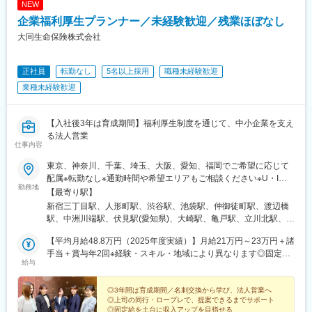
NEW
企業福利厚生プランナー／未経験歓迎／残業ほぼなし
大同生命保険株式会社
正社員
転勤なし
5名以上採用
職種未経験歓迎
業種未経験歓迎
【入社後3年は育成期間】福利厚生制度を通じて、中小企業を支え
る法人営業
仕事内容
東京、神奈川、千葉、埼玉、大阪、愛知、福岡でご希望に応じて
配属※転勤なし※通勤時間や希望エリアもご相談ください※U・Iタ
勤務地
ーンも大歓迎【受動喫煙対策：あり／屋内全面禁煙】就業場所に
【最寄り駅】
おける受動喫煙防止のための取り組みとして、本社・支社ともに
新宿三丁目駅、人形町駅、渋谷駅、池袋駅、仲御徒町駅、渡辺橋
完全禁煙としています＼この仕事のポイント／★名刺交換から学
駅、中洲川端駅、伏見駅(愛知県)、大崎駅、亀戸駅、立川北駅、久
べる3年間の育成期間★上司との同行・ロープレで段階的に成長★
米川駅、京王八王子駅、河辺駅、町田駅、府中駅(東京都)、日本大
家族・友人・知人への営業なし（法人営業）★平均月給48.8万円
【平均月給48.8万円（2025年度実績）】月給21万円～23万円＋諸
通り駅、新横浜駅、武蔵溝ノ口駅、京急川崎駅、藤沢駅、小田原
（固定給を土台に成果を収入へ反映）★17時退社・土日祝休み・
手当＋賞与年2回※経験・スキル・地域により異なります◎固定給
駅、平塚駅、横須賀中央駅、本厚木駅、矢部駅、船橋駅、柏駅、
給与
転勤なし
の割合が大きい為、安定した収入を得る事ができます◎頑張り次
千葉中央駅、木更津駅、京成成田駅、茂原駅、旭駅(千葉県)、大宮
第では固定給＋αでしっかり稼ぐことも叶います
駅(埼玉県)、熊谷駅、春日部駅、川越駅、所沢駅、川口駅、池下
◎3年間は育成期間／名刺交換から学び、法人営業へ
駅、西一宮駅、小牧駅、金山駅(愛知県)、半田駅、東岡崎駅、新豊
◎上司の同行・ロープレで、提案できるまでサポート
田駅、新豊橋駅、大阪難波駅、天満橋駅、枚方市駅、江坂駅、池
◎固定給を土台に収入アップを目指せる