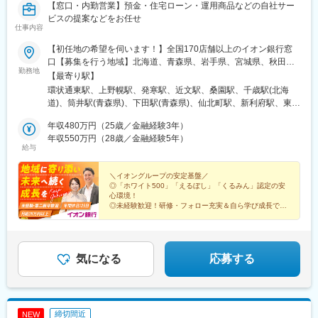
【窓口・内勤営業】預金・住宅ローン・運用商品などの自社サー
ビスの提案などをお任せ
仕事内容
【初任地の希望を伺います！】全国170店舗以上のイオン銀行窓
口【募集を行う地域】北海道、青森県、岩手県、宮城県、秋田
勤務地
県、山形県、茨城県、栃木県、群馬県、埼玉県、千葉県、東京
【最寄り駅】
都、神奈川県、新潟県、富山県、石川県、山梨県、岐阜県、長野
環状通東駅、上野幌駅、発寒駅、近文駅、桑園駅、千歳駅(北海
県、静岡県、愛知県、三重県、滋賀県、京都府、大阪府、兵庫
道)、筒井駅(青森県)、下田駅(青森県)、仙北町駅、新利府駅、東北
県、奈良県、和歌山県、岡山県、広島県、徳島県、香川県、愛媛
福祉大前駅、北四番丁駅、蛇田駅、杜せきのした駅、四ツ小屋
県、高知県、福岡県、鹿児島県、宮崎県、沖縄県※U・Iターン歓迎
年収480万円（25歳／金融経験3年）
駅、天童南駅、内原駅、土浦駅、荒川沖駅、小田林駅、佐野市
ご希望の働き方をお聞かせください。※総合職採用のため、将来的
年収550万円（28歳／金融経験5年）
駅、韮川駅、群馬総社駅、越谷レイクタウン駅、蕨駅、南羽生
給与
には全国転勤が発生する可能性がございます◎各店舗の詳細は当
駅、浦和美園駅、北与野駅、北戸田駅、武蔵藤沢駅、藤の牛島
社HPをご覧ください！https://www.aeonbank.co.jp/branch/
駅、新井宿駅、新津田沼駅、新船橋駅、南柏駅、海浜幕張駅、稲
＼イオングループの安定基盤／
毛海岸駅、稲毛駅、鎌取駅、木更津駅、新鎌ケ谷駅、千葉ニュー
◎「ホワイト500」「えるぼし」「くるみん」認定の安
タウン中央駅、八千代緑が丘駅、地区センター駅、成田駅、品川
心環境！
シーサイド駅、武蔵引田駅、南砂町駅、武蔵砂川駅、辰巳駅、東
◎未経験歓迎！研修・フォロー充実＆自ら学び成長でき
る！
武練馬駅、小川町駅(東京都)、都庁前駅、東久留米駅、豊田駅、学
◎年休125日／10日間の連休
芸大学駅、東京駅、鶴間駅、古淵駅、秦野駅、北茅ケ崎駅、新百
◎残業月20h以下
合ケ丘駅、京急久里浜駅、横浜駅、東戸塚駅、相武台前駅、星川
◎月給28万円以上
駅、亀田駅、青山駅、新高岡駅、野々市駅(ＩＲいしかわ鉄道線)、
◎外訪なし
気になる
応募する
◎多彩なキャリア
常永駅、松本駅、村山駅(長野県)、新加納駅、土岐市駅、自動車学
校前駅、狐ケ崎駅、舞阪駅、静岡駅、小田井駅、亀島駅、西高蔵
駅、ナゴヤドーム前矢田駅、鶴舞駅、南大高駅、荒子川公園駅、
呼続駅、八事駅、黒田駅(愛知県)、扶桑駅、りんくう常滑駅、長久
締切間近
NEW