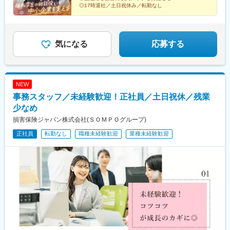
田駅(大阪府)、茨木駅、大阪梅田駅(阪急線)、新宿駅、神泉駅、東
◎17時退社／土日祝休み／転勤なし
池袋駅、御徒町駅、肥後橋駅、天神南駅、国際センター駅、大崎
広小路駅、亀戸水神駅、立川駅、八坂駅、八王子駅、府中競馬正
門前駅、馬車道駅、溝の口駅、川崎駅、石上駅、緑町駅、汐入
駅、京成船橋駅、葭川公園駅、覚王山駅、小牧口駅、東別院駅、
気になる
応募する
知多半田駅、豊田市駅、豊橋駅、なんば駅(地下鉄)、谷町四丁目
駅、宮之阪駅、梅田駅(地下鉄)、新宿駅(東京メトロ)、上野御徒町
駅、大江橋駅、天神駅、丸の内駅(愛知県)、五反田駅、立川南駅、
府中本町駅、関内駅、高津駅(神奈川県)、東海神駅、京成千葉駅、
NEW
駅前駅、ＪＲ難波駅、大阪梅田駅(阪神線)
事務スタッフ／未経験歓迎！正社員／土日祝休／残業
少なめ
損害保険ジャパン株式会社(ＳＯＭＰＯグループ)
正社員
転勤なし
職種未経験歓迎
業種未経験歓迎