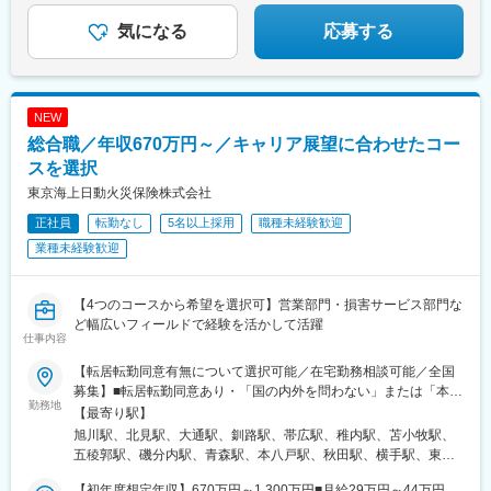
の家庭事情があり、参加が難しい場合はリモートプログラムとな
間駅、新鉾田駅、鹿島神宮駅、磯原駅、勝田駅、新栃木駅、佐野
●育児休業復帰率98％
ります
駅、西那須野駅、足利駅、新鹿沼駅、上今市駅、小山駅、真岡
気になる
応募する
駅、宝積寺駅、小金井駅、黒磯駅、駅東公園前駅、中央前橋駅、
桐生駅、太田駅(群馬県)、沼田駅、館林駅、伊勢崎駅、安中駅、群
馬藤岡駅、加須駅、秩父駅、小川町駅(埼玉県)、鶴瀬駅、佐原駅、
銚子駅、八日市場駅、東金駅、館山駅、荻窪駅、西早稲田駅、鶯
NEW
谷駅、京成関屋駅、荒川区役所前駅、渋谷駅、経堂駅、昭島駅、
総合職／年収670万円～／キャリア展望に合わせたコー
めじろ台駅、羽村駅、立川駅、京王八王子駅、東青梅駅、町田
駅、秋川駅、甲州街道駅、八王子みなみ野駅、上北台駅、新小平
スを選択
駅、武蔵小金井駅、東村山駅、府中駅(東京都)、国領駅、瀬谷駅、
東京海上日動火災保険株式会社
上大岡駅、横浜駅、市が尾駅、センター南駅、向ケ丘遊園駅、武
正社員
転勤なし
5名以上採用
職種未経験歓迎
蔵小杉駅、新百合ケ丘駅、鷺沼駅、小田原駅、藤沢駅、秦野駅、
茅ケ崎駅、平塚駅、横須賀中央駅、相武台下駅、海老名駅(相鉄・
業種未経験歓迎
小田急)、矢部駅、橋本駅(神奈川県)、韮崎駅、富士山駅、大月
駅、内野西が丘駅、高田駅(新潟県)、柏崎駅、直江津駅、松本駅、
飯田駅(長野県)、上諏訪駅、駒ケ根駅、穂高駅、岡谷駅、地鉄ビル
【4つのコースから希望を選択可】営業部門・損害サービス部門な
前駅、朝菜町駅、末広町駅(富山県)、砺波駅、北鉄金沢駅、小松
ど幅広いフィールドで経験を活かして活躍
仕事内容
駅、松任駅、野町駅、福井駅、武生駅、名鉄岐阜駅、大垣駅、江
吉良駅、せきてらす前駅、高山駅、多治見駅、那加駅、可児駅、
【転居転勤同意有無について選択可能／在宅勤務相談可能／全国
磐田駅、浜北駅、天竜川駅、高塚駅、半田駅、左京山駅、大府
募集】■転居転勤同意あり・「国の内外を問わない」または「本拠
駅、瑞穂運動場西駅、岡崎駅、西尾駅、刈谷市駅、国府宮駅、安
勤務地
地を含む一定地域内（エリア）」を選択可能※本拠地とは中長期的
【最寄り駅】
城駅、新瀬戸駅、宇治山田駅、松阪駅、石場駅、水口城南駅、近
に生活拠点とし、キャリアを築いていきたい場所※エリアとは、本
旭川駅、北見駅、大通駅、釧路駅、帯広駅、稚内駅、苫小牧駅、
江八幡駅、彦根駅、長浜駅、野洲駅、東舞鶴駅、茶山・京都芸術
拠地が広島県内にある場合「本拠地を含む一定地域内」は「中
五稜郭駅、磯分内駅、青森駅、本八戸駅、秋田駅、横手駅、東大
大学駅、峰山駅、北大路駅、京都駅、ＪＲ小倉駅、野田駅(阪神
国・四国エリア内」■転居転勤同意なし・勤務地は希望を考慮の
館駅、盛岡駅、北上駅、山形駅、鶴岡駅、米沢駅、広瀬通駅、蛇
線)、吹田駅(阪急線)、岸和田駅、河内永和駅、西元町駅、加太駅
上、通勤可能な近県の事業所を予定・同意なしに転居を伴う転勤
【初年度想定年収】670万円～1,300万円■月給29万円～44万円