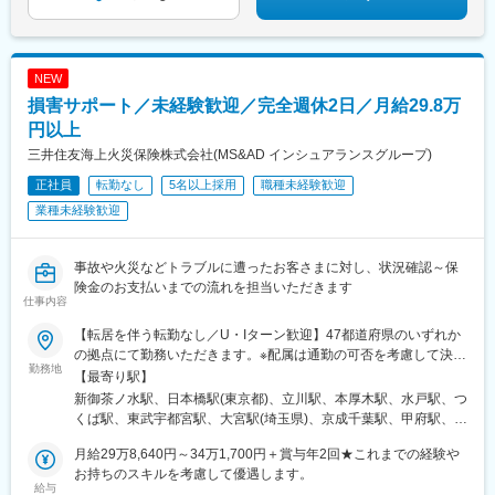
神社前駅、小倉駅(福岡県)、天神駅、鹿児島中央駅、花畑町駅、桜
町駅(長崎県)、新千葉駅、大神宮下駅、都庁前駅、関内駅、電気ビ
ル前駅、仁愛女子高校駅、丸の内駅(愛知県)、駅前駅、堺筋本町
駅、七条駅、西元町駅、島ノ関駅、紙屋町西駅、高松駅(香川県)、
NEW
祇園駅(福岡県)、旦過駅、西鉄福岡駅、高見橋駅、辛島町駅、長崎
損害サポート／未経験歓迎／完全週休2日／月給29.8万
駅前駅
円以上
三井住友海上火災保険株式会社(MS&AD インシュアランスグループ)
正社員
転勤なし
5名以上採用
職種未経験歓迎
業種未経験歓迎
事故や火災などトラブルに遭ったお客さまに対し、状況確認～保
険金のお支払いまでの流れを担当いただきます
仕事内容
【転居を伴う転勤なし／U・Iターン歓迎】47都道府県のいずれか
の拠点にて勤務いただきます。※配属は通勤の可否を考慮して決定
勤務地
します。★以下拠点で積極採用中★東京（お茶の水・日本橋・立
【最寄り駅】
川）、神奈川（厚木）、千葉、埼玉（大宮）、茨城（水戸、つく
新御茶ノ水駅、日本橋駅(東京都)、立川駅、本厚木駅、水戸駅、つ
ば）、栃木（宇都宮）、山梨（甲府）、愛知（豊橋）、島根、奈
くば駅、東武宇都宮駅、大宮駅(埼玉県)、京成千葉駅、甲府駅、金
良、兵庫（神戸・明石）、香川（高松）、佐賀、熊本※受動喫煙対
沢駅、長野駅、駅前駅、松江駅、新大宮駅、旧居留地・大丸前
策：オフィス内原則禁煙（喫煙室あり）
月給29万8,640円～34万1,700円＋賞与年2回★これまでの経験や
駅、山陽明石駅、片原町駅(香川県)、新居浜駅、佐賀駅、九品寺交
お持ちのスキルを考慮して優遇します。
差点駅、小川町駅(東京都)、御茶ノ水駅、東京駅、栄町駅(千葉
給与