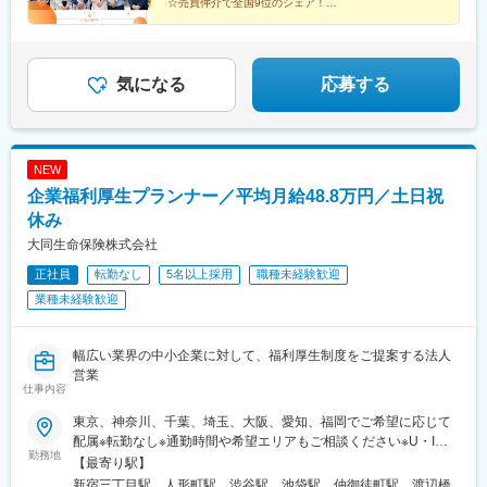
☆売買仲介で全国9位のシェア！
竹原駅、大竹駅、山麓駅(千光寺山)、三次駅、三原駅、府中駅(広
★AIロープレ&録画研修で未経験でも確実に成長でき
島県)、徳山駅、阿南駅、阿波池田駅、穴吹駅、吉成駅、宇和島
る！
駅、高知駅、後免西町駅、中村駅、小村神社前駅、田辺島通駅、
☆完全週休2日制＆年間休日115日
甘木駅(西鉄線)、奈多駅、西鉄柳川駅、羽犬塚駅、大牟田駅、唐津
気になる
応募する
駅、伊万里駅、五島町駅、霊丘公園体育館駅、本諫早駅、大学病
院駅、新大村駅、早岐駅、中佐世保駅、八代駅、三角駅、木葉
駅、玉名駅、人吉温泉駅、宮地駅、大分駅、佐伯駅、中津駅(大分
県)、日田駅、宇佐駅、別府駅(大分県)、鶴崎駅、延岡駅、西都城
駅、宮崎駅、油津駅、小林駅(宮崎県)、日向新富駅、川内駅(鹿児
NEW
島県)、志布志駅、枕崎駅、宮ケ浜駅、国分駅(鹿児島県)、出水
企業福利厚生プランナー／平均月給48.8万円／土日祝
駅、壺川駅、新さっぽろ駅、松風町駅、湯の川駅、五所川原駅、
休み
盛駅、仙台駅(地下鉄)、西取手駅、今市駅、東宿郷駅、城東駅、西
桐生駅、高田馬場駅、入谷駅(東京都)、牛田駅(東京都)、荒川一中
大同生命保険株式会社
前駅、千歳船橋駅、立川北駅、青梅街道駅、布田駅、新高島駅、
正社員
転勤なし
5名以上採用
職種未経験歓迎
江田駅(神奈川県)、新丸子駅、緑町駅、海老名駅(相模線)、西松本
業種未経験歓迎
駅、桜町駅(長野県)、電気ビル前駅、南富山駅、片原町駅(富山
県)、福井駅(福井県)、岐阜駅、羽島市役所前駅、関駅(岐阜県)、市
民公園前駅、新可児駅、美薗中央公園駅、瑞穂区役所駅、水野
幅広い業界の中小企業に対して、福利厚生制度をご提案する法人
駅、島ノ関駅、水口石橋駅、一乗寺駅、宇治駅(奈良線)、野田阪神
営業
駅、和泉大宮駅、ＪＲ河内永和駅、みなと元町駅、さくら夙川
仕事内容
駅、高田駅(奈良県)、香芝駅、倉敷市駅、山頂駅(千光寺山)、高知
駅前駅、後免中町駅、東新木駅、甘木駅(甘木鉄道線)、長崎駅前
東京、神奈川、千葉、埼玉、大阪、愛知、福岡でご希望に応じて
駅、島原船津駅、原爆資料館駅、佐世保中央駅、人吉駅、奥武山
配属※転勤なし※通勤時間や希望エリアもご相談ください※U・Iタ
勤務地
公園駅、ひばりが丘駅(北海道)、千歳町駅(北海道)、函館アリーナ
ーンも大歓迎【受動喫煙対策：あり／屋内全面禁煙】就業場所に
【最寄り駅】
前駅、あおば通駅、峰駅、上野駅、堀切駅、荒川二丁目駅、立川
おける受動喫煙防止のための取り組みとして、本社・支社ともに
新宿三丁目駅、人形町駅、渋谷駅、池袋駅、仲御徒町駅、渡辺橋