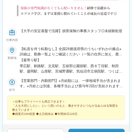
【大手の安定基盤で活躍】損害保険の事務スタッフ◎未経験歓迎
仕事内容
【転居を伴う転勤なし】全国26都道府県のうちいずれかの拠点※
詳細は、勤務一覧よりご確認ください（一覧の住所に加え、鹿児
勤務地
島県奄美市名瀬幸町8-13 栄ビルでも募集しています。）※新宿本
【最寄り駅】
社ビル：原則屋内禁煙（喫煙室あり）※本社ビル以外は屋内禁煙、
帯広駅、釧路駅、北見駅、五稜郭公園前駅、西８丁目駅、秋田
原則屋内禁煙（喫煙室あり）等、ビルにより異なります。
駅、盛岡駅、山形駅、宮城野通駅、気仙沼市立病院駅、つくば
駅、大宮駅(埼玉県)、新越谷駅、川越駅、日本橋駅(東京都)、新宿
【営業部門・内勤部門】※月給額には、一律地域手当が含まれま
西口駅、中野駅(東京都)、みなとみらい駅、北三条駅、野町駅、大
す。※月給とは別途、各種手当および賞与年2回が支給されます。
垣駅、名鉄岐阜駅、権堂駅、元善光寺駅、福井城址大名町駅、新
給与
■北海道／岩手／秋田／新潟／長野／福井／岡山／山口／宮崎／鹿
静岡駅、久屋大通駅、伏見駅(愛知県)、尾張一宮駅、近鉄四日市
児島月給19万円以上■宮城／山形／石川月給20万円以上■茨城／静
駅、姫路駅、肥後橋駅、本町駅、新大宮駅、大雲寺前駅、倉敷市
＜仕事もプライベートも両立できます＞
岡／愛知／岐阜／三重／奈良月給21万円以上■兵庫／広島月給22
駅、福山駅、湯田温泉駅、片原町駅(香川県)、宮崎駅、中央病院前
「人を大切にしたい」という想いのもと、働きやすさにつながるあらゆる制度を
万円以上■埼玉／大阪月給23万円以上■東京／神奈川月給24万円以
駅、大通駅、榴ケ岡駅、南越谷駅、三越前駅、西新宿駅、岐阜
整えています！
上
駅、善光寺下駅、足羽山公園口駅、栄町駅(愛知県)、国際センター
◆残業月10h程度 ◆土日祝休み ◆年間休日120日
駅、あすなろう四日市駅、山陽姫路駅、渡辺橋駅、心斎橋駅、東
中央町駅、倉敷駅、高松築港駅、千代台駅、西４丁目駅、仙台
駅、蒲生駅、東京駅、都庁前駅、桜木町駅、仁愛女子高校駅、丸