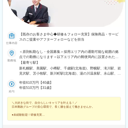
【既存のお客さま中心◆研修＆フォロー充実】保険商品・サービ
スのご提案やアフターフォローなどを担当
仕事内容
＜原則転勤なし・全国募集＞採用エリア内の通勤可能な範囲の拠
点での勤務になります＜以下エリア内の郵便局内に設置されたか
勤務地
んぽサービス部＞■北海道エリア：北海道■東北エリア：青森県、
【最寄り駅】
岩手県、宮城県、秋田県、山形県、福島県■関東エリア：茨城県、
新札幌駅、美園駅、小樽駅、千歳駅(北海道)、野幌駅、滝川駅、岩
栃木県、群馬県、埼玉県、千葉県■東京エリア：東京都■南関東エ
見沢駅、苫小牧駅、新川町駅(北海道)、湯の川温泉駅、永山駅、旭
リア：神奈川県、山梨県■信越エリア：新潟県、長野県■北陸エリ
川駅、東旭川駅、北見駅、帯広駅、釧路駅、中央弘前駅、下北
ア：富山県、石川県、福井県■東海エリア：岐阜県、静岡県、愛知
年収610万円【40歳】
駅、津軽五所川原駅、八戸駅、三沢駅(青森県)、新青森駅、上盛岡
県、三重県■近畿エリア：滋賀県、京都府、大阪府、兵庫県、奈良
年収510万円【31歳】
駅、二戸駅、一ノ関駅、宮古駅、北上駅、水沢駅、久慈駅、紫波
給与
県、和歌山県■中国エリア：岡山県、広島県、山口県、鳥取県、島
中央駅、田茂山駅、五橋駅、石巻駅、内湾入口駅、古川駅、白石
根県■四国エリア：徳島県、香川県、愛媛県、高知県■九州エリ
駅(宮城県)、くりこま高原駅、新田駅(宮城県)、泉外旭川駅、能代
＼大好きな街で、自分らしいキャリアを叶える！／
ア：福岡県、佐賀県、長崎県、大分県、宮崎県、鹿児島県、熊本
駅、東大館駅、羽後本荘駅、湯沢駅、横手駅、大曲駅(秋田県)、山
日本郵政グループの安心環境で、長く腰を据えて働きませんか。
県■沖縄エリア：沖縄県※初期配属の都道府県を希望可！U・Iター
形駅、米沢駅、鶴岡駅、酒田駅、村山駅(山形県)、新庄駅、寒河江
ン歓迎※基本的にスクーターまたはバイク、一部エリアは車で営業
駅、長井駅、白河駅、いわき駅、七日町駅、喜多方駅、二本松
●未経験歓迎！研修充実
※配属先のかんぽサービス部は応募者の希望も踏まえて決定※入社
●原則転勤なし！地域密着の働き方
駅、磐城石川駅、須賀川駅、原ノ町駅、福島学院前駅、郡山富田
●完全週休2日＆残業月9.4h
から3カ月間、研修センター等での育成プログラムに参加 育児等
駅、下館駅、古河駅、下妻駅、竜ケ崎駅、寺原駅、つくば駅、笠
●有休取得率96％