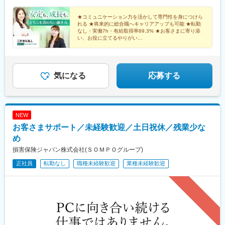
県)、北鉄金沢駅、新豊橋駅、奈良駅、元町駅(兵庫県)、明石駅、
高松築港駅、水道町駅、淡路町駅、京橋駅(東京都)、葭川公園駅、
★コミュニケーション力を活かして専門性を身につけら
駅前大通駅、みなと元町駅、高松駅(香川県)、交通局前駅(熊本県)
れる ★将来的に総合職へキャリアアップも可能 ★転勤
なし・実働7h・有給取得率89.3% ★お客さまに寄り添
い、お役に立てるやりがい
大手ブランドのもと、未経験から安定もキャリアも手に
入れませんか？
気になる
応募する
NEW
お客さまサポート／未経験歓迎／土日祝休／残業少な
め
損害保険ジャパン株式会社(ＳＯＭＰＯグループ)
正社員
転勤なし
職種未経験歓迎
業種未経験歓迎