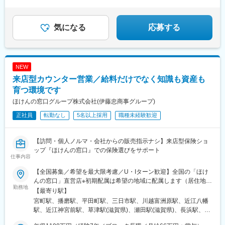
回、(3)月4回の場合月給295,505円＋(1)5,000円(1,000円x5)＋
(2)5,000円(1,500円＋1,000円*x2)+(3)12,000円(3,000円x4)+
(4)974円(487円x2 )= 318,479円*(1)(2)がシフトに含まれる場合(1)
気になる
応募する
と(2)が共に適用となり2,500円支給
NEW
来店型カウンター営業／給料だけでなく知識も資産も
育つ環境です
ほけんの窓口グループ株式会社(伊藤忠商事グループ)
正社員
転勤なし
5名以上採用
職種未経験歓迎
【訪問・個人ノルマ・会社からの販売指示ナシ】来店型保険ショ
ップ『ほけんの窓口』での保険選びをサポート
仕事内容
【全国募集／希望を最大限考慮／U・Iターン歓迎】全国の「ほけ
んの窓口」直営店※初期配属は希望の地域に配属します（居住地か
勤務地
ら90分以内で通える店舗）※希望により「全国転勤」を選ぶこと
【最寄り駅】
もできます。★最新の募集勤務地は下記をご覧ください。
宮町駅、播磨駅、平田町駅、三日市駅、川越富洲原駅、近江八幡
https://www.hokennomadoguchi.co.jp/※当社コーポレートサイト※
駅、近江神宮前駅、草津駅(滋賀県)、瀬田駅(滋賀県)、長浜駅、彦
中途採用ページの「勤務地を探す」から募集店舗情報をご確認い
根駅、北大路駅、京都駅、桂駅、東寺駅、京阪山科駅、淀駅、長