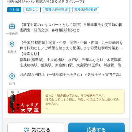
損害保険ジャパン株式会社(ＳＯＭＰＯグループ)
中津駅(大分県)、宮崎駅、高見馬場駅、隼人駅、美栄橋駅、バスセ
正社員
転勤なし
職種未経験歓迎
業種未経験歓迎
ンター前駅、函館駅、弘前駅、青葉通一番町駅、愛宕橋駅、長井
駅、駅東公園前駅、前橋駅、西武秩父駅、栄町駅(千葉県)、成田
駅、京成船橋駅、九段下駅、上野広小路駅、馬喰横山駅、九品仏
【事案対応のエキスパートとして活躍】自動車事故や災害時の損
駅、立川北駅、八王子駅、神田駅(東京都)、石川町駅、関内駅、新
害調査・賠償交渉、各種相談対応など
高島駅、大庭駅、新富町駅(富山県)、福井城址大名町駅、遠州病院
仕事内容
駅、駅前大通駅、栄町駅(愛知県)、あすなろう四日市駅、石場駅、
京都市役所前駅、心斎橋駅、東梅田駅、元町駅(兵庫県)、三宮・花
【全国29都府県】関東・中部・関西・中国・四国・九州◎転居を
時計前駅、山陽姫路駅、岡山駅、稲荷町駅(広島県)、中電前駅、眉
伴う転勤なし／ご希望を踏まえて配属します◎受動喫煙対策あり■
勤務地
山ロープウェイ山麓駅、高松築港駅、堀詰駅、西小倉駅、東中間
北海道・東北（福島）福島市■関東（群馬）前橋市（茨城）水戸市
【最寄り駅】
駅、花畑駅、原爆資料館駅、中佐世保駅、通町筋駅、加治屋町
（千葉）千葉市／木更津市／船橋市（東京）豊島区／新宿区（埼
福島駅(福島県)、中央前橋駅、水戸駅、千葉みなと駅、木更津駅、
駅、牧志駅、市役所前駅(北海道)、勾当台公園駅、宮城野通駅、宇
玉）さいたま市／川越市／熊谷市（神奈川）横浜市／厚木市／海
京成船橋駅、池袋駅、新宿西口駅、大宮駅(埼玉県)、川越駅、熊谷
都宮駅東口駅、秩父駅、千葉中央駅、東海神駅、神保町駅、湯島
老名市■中部（山梨）甲府市（石川）金沢市（富山）富山市（新
駅、日本大通り駅、本厚木駅、海老名駅(相鉄・小田急)、甲府駅、
駅、小伝馬町駅、仲御徒町駅、奥沢駅、立川南駅、秋葉原駅、日
潟）新潟市（長野）長野市／松本市／伊那市（福井）福井市（静
月給33万円以上（一律地域手当を含む）＋各種手当＋賞与年2回
新潟駅、桜橋駅(富山県)、野町駅、長野駅、西松本駅、伊那北駅、
ノ出町駅、横浜駅、桜木町駅、桜橋駅(富山県)、福井駅、新浜松
岡）静岡市／沼津市（愛知）名古屋市／豊橋市（岐阜）大垣市
福井城址大名町駅、新静岡駅、沼津駅、久屋大通駅、伏見駅(愛知
給与
駅、新豊橋駅、栄駅(愛知県)、大津駅、丸太町駅(京都市営)、四ツ
（三重）四日市市■関西（大阪）大阪市（京都）京都市（兵庫）神
県)、豊橋駅、大垣駅、近鉄四日市駅、本町駅、清水五条駅、姫路
橋駅、大阪梅田駅(阪神線)、神戸三宮駅(阪急・神戸高速)、田町駅
戸市／姫路市（奈良）奈良市（滋賀）大津市■中国（広島）広島市
駅、みなと元町駅、新大宮駅、大津駅、紙屋町東駅、福山駅、片
(岡山県)、松川町駅、本通駅、瓦町駅、南堀端駅、デンテツターミ
／福山市■四国（香川）高松市■九州（福岡）福岡市／北九州市／
せっかく積み重ねてきた、その経験やスキル。
原町駅(香川県)、博多駅、平和通駅、西鉄久留米駅、中洲川端駅、
持て余してしまう前に、満足いく環境でさらに磨いてみ
ナルビル前駅、平和通駅、大橋駅(長崎県)、佐世保駅、九品寺交差
久留米市／飯塚市（大分）大分市（鹿児島）鹿児島市（熊本）熊
新飯塚駅、大分駅、鹿児島中央駅前駅、西辛島町駅、五島町駅、
ませんか。
点駅、甲東中学校前駅、県庁前駅(沖縄県)
本市（長崎）長崎市
前橋駅、市役所前駅(千葉県)、船橋駅、東池袋駅、西新宿駅、馬車
■営業・顧客折衝・金融業界経験者、多数活躍中
道駅、海老名駅(相模線)、金手駅、荒町駅(富山県)、市役所前駅(長
■多様な研修制度でエキスパートへ
野県)、松本駅、足羽山公園口駅、栄町駅(愛知県)、国際センター
■年間休日120日、完全週休2日制（土日祝）
駅、新豊橋駅、あすなろう四日市駅、心斎橋駅、五条駅(京都市
営)、山陽姫路駅、花隈駅、上栄町駅、立町駅、高松築港駅、櫛田
気になる
応募する