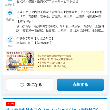
駅、岐阜駅、近鉄四日市駅、新浜松駅、新静岡駅、北鉄金沢駅、
る相談・提案・販売やアフターサービスを担当
駅、和泉大宮駅、ＪＲ河内永和駅、みなと元町駅、さくら夙川
仕事内容
商工会議所前駅、花田口駅、肥後橋駅、大阪ビジネスパーク駅、
駅、高田駅(奈良県)、香芝駅、倉敷市駅、山頂駅(千光寺山)、高知
宮之阪駅、烏丸駅、上栄町駅、畝傍駅、元町駅(兵庫県)、姫路駅、
駅前駅、後免中町駅、東新木駅、甘木駅(甘木鉄道線)、長崎駅前
＜以下エリア内の支店法人営業部＞■北海道エリア：北海道■東北
山陽明石駅、新西大寺町筋駅、倉敷駅、縮景園前駅、高松駅(香川
駅、島原船津駅、原爆資料館駅、佐世保中央駅、人吉駅、奥武山
エリア：青森県、岩手県、宮城県、秋田県、山形県、福島県■関東
県)、眉山ロープウェイ山麓駅、本町一丁目駅、高知城前駅、中洲
勤務地
公園駅、ひばりが丘駅(北海道)、千歳町駅(北海道)、函館アリーナ
エリア：茨城県、栃木県、群馬県、埼玉県、千葉県■東京エリア：
【最寄り駅】
川端駅、小倉駅(福岡県)、めがね橋駅、佐世保中央駅、通町筋駅、
前駅、あおば通駅、峰駅、上野駅、堀切駅、荒川二丁目駅、立川
東京都■南関東エリア：神奈川県、山梨県■信越エリア：新潟県、
さっぽろ駅、新川町駅(北海道)、旭川駅、帯広駅、青森駅、上盛岡
高見馬場駅、狸小路駅、あおば通駅、新橋駅、都庁前駅、日本橋
南駅、柴崎駅、高島町駅、電鉄富山駅・エスタ前駅、南富山駅前
長野県■北陸エリア：富山県、石川県、福井県■東海エリア：岐阜
駅、青葉通一番町駅、秋田駅、山形駅、郡山駅(福島県)、土浦駅、
駅(東京都)、向原駅(東京都)、立川南駅、東海神駅、久屋大通駅、
駅、坂下町駅、福井城址大名町駅、新那加駅、瀬戸市駅、元田中
県、静岡県、愛知県、三重県■近畿エリア：滋賀県、京都府、大阪
水戸駅、東武宇都宮駅、高崎駅、与野駅、熊谷駅、的場駅、千葉
駅前駅、第一通り駅、日吉町駅、新富町駅(富山県)、七ツ屋駅、宿
駅、海老江駅、ＪＲ俊徳道駅、花隈駅、尾道駅、高知橋駅、後免
府、兵庫県、奈良県、和歌山県■中国エリア：岡山県、広島県、山
年収640万円【入社15年目】
中央駅、柏駅、南船橋駅、日本大通り駅、八丁畷駅、藤沢駅、海
院駅、大江橋駅、大阪城公園駅、四条駅(京都市営)、島ノ関駅、八
駅、鹿児駅、桜町駅(長崎県)、浦上駅前駅、佐世保駅
口県、鳥取県、島根県■四国エリア：徳島県、香川県、愛媛県、高
年収540万円【入社5年目】
老名駅(相鉄・小田急)、甲府駅、神谷町駅、西新宿駅、入谷駅(東
木西口駅、三宮・花時計前駅、山陽姫路駅、西新町駅、東中央町
給与
知県■九州エリア：福岡県、佐賀県、長崎県、大分県、宮崎県、鹿
京都)、北品川駅、八王子駅、三鷹駅、新潟駅、長岡駅、長野駅、
駅、立町駅、片原町駅(香川県)、西堀端駅、大橋通駅、櫛田神社前
児島県、熊本県※初期配属の都道府県を希望できます！U・Iターン
松本駅、電気ビル前駅、末広町駅(富山県)、北鉄金沢駅、福井駅、
駅、旦過駅、市役所駅(長崎県)、佐世保駅、九品寺交差点駅、高見
歓迎！※当面転勤なし／エリア内での転勤の可能性あり※配属先の
■日本最大級の保険会社で活躍
名鉄岐阜駅、静岡駅、三島広小路駅、第一通り駅、伏見駅(愛知
橋駅
■年間休日120日～／残業月9.4h
法人営業部は、応募者の希望も踏まえて決定します■受動喫煙対
県)、中岡崎駅、あすなろう四日市駅、大津駅、京都駅、天満橋
■賞与昨年実績4.3カ月分
策：屋内禁煙
駅、堺駅、布施駅、西元町駅、姫路駅、新大宮駅、和歌山市駅、
■退職金制度・住居手当あり
鳥取駅、松江駅、郵便局前駅、白島駅(広島電鉄線)、福山駅、新山
「人に寄り添う仕事がしたい」
口駅、阿波富田駅、高松築港駅、ＪＲ松山駅前駅、高知駅、小倉
といったあなたの想いや経験を活かして、
駅(福岡県)、天神駅、西鉄久留米駅、佐賀駅、浦上駅前駅、佐世保
企業の経営と働く人の安心を支えていきませんか？
駅、花畑町駅、大分駅、宮崎駅、鹿児島中央駅、大通駅、松風町
気になる
応募する
駅、広瀬通駅、さいたま新都心駅、京成千葉駅、関内駅、川崎
駅、海老名駅(相模線)、虎ノ門ヒルズ駅、都庁前駅、鶯谷駅、大崎
駅、京王八王子駅、西松本駅、地鉄ビル前駅、片原町駅(富山県)、
福井駅(福井県)、岐阜駅、新静岡駅、三島田町駅、新浜松駅、栄駅
NEW
(愛知県)、近鉄四日市駅、上栄町駅、大阪城北詰駅、大小路駅、Ｊ
法人会員向けカスタマーコンシェルジュ／未経験OK