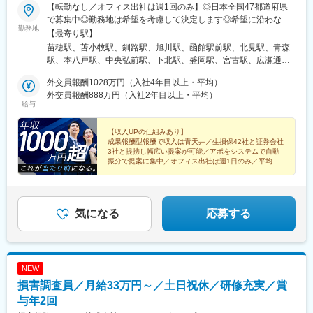
【転勤なし／オフィス出社は週1回のみ】◎日本全国47都道府県
で募集中◎勤務地は希望を考慮して決定します◎希望に沿わない
勤務地
転勤はありません＜本社＞■東京都台東区浅草橋1-1-8 FP浅草橋ビ
【最寄り駅】
ル・JR中央・総武線『浅草橋駅』西口出口より徒歩約2分・都営
苗穂駅、苫小牧駅、釧路駅、旭川駅、函館駅前駅、北見駅、青森
地下鉄浅草線『浅草橋駅』A2出口より徒歩約3分・JR総武線快速
駅、本八戸駅、中央弘前駅、下北駅、盛岡駅、宮古駅、広瀬通
『馬喰町駅』C3出口より徒歩約6分※受動喫煙防止対策（屋内全面
駅、新田駅(宮城県)、五橋駅、秋田駅、能代駅、羽後本荘駅、山形
禁煙）▼勤務地の詳細は以下をご確認ください
外交員報酬1028万円（入社4年目以上・平均）
駅、南長井駅、さくらんぼ東根駅、郡山駅(福島県)、いわき駅、福
外交員報酬888万円（入社2年目以上・平均）
島駅(福島県)、小見川駅、つくば駅、偕楽園駅、東宿郷駅、小山
給与
駅、西那須野駅、高崎駅、中央前橋駅、太田駅(群馬県)、大宮駅
(埼玉県)、川越駅、御花畑駅、南浦和駅、東松山駅、深谷駅、葭川
【収入UPの仕組みあり】
公園駅、京成成田駅、海浜幕張駅、船橋駅、柏駅、水道橋駅、末
成果報酬型報酬で収入は青天井／生損保42社と証券会社
広町駅(東京都)、馬喰町駅、吉祥寺駅、町田駅、自由が丘駅、立川
3社と提携し幅広い提案が可能／アポをシステムで自動
駅、京王八王子駅、岩本町駅、日本大通り駅、伊勢佐木長者町
振分で提案に集中／オフィス出社は週1日のみ／平均外
交員報酬年額1028万円（入社4年目）
駅、藤沢駅、平塚駅、沼津駅、高島町駅、馬車道駅、みなとみら
（証券商品は外務員登録者限定）
い駅、新潟駅、長岡駅、西新発田駅、春日山駅、甲府駅、市役所
前駅(長野県)、信濃荒井駅、電気ビル前駅、北鉄金沢駅、仁愛女子
高校駅、敦賀駅、西岐阜駅、高山駅、多治見駅、新静岡駅、富士
気になる
応募する
駅、第一通り駅、駅前駅、久屋大通駅、尾張一宮駅、津新町駅、
近鉄四日市駅、草津駅(滋賀県)、彦根駅、島ノ関駅、烏丸御池駅、
本町駅、北新地駅、旧居留地・大丸前駅、貿易センター駅、姫路
駅、手柄駅、新大宮駅、和歌山市駅、鳥取駅、松江駅、電鉄出雲
NEW
市駅、岡山駅前駅、銀山町駅、福山駅、袋町駅、新山口駅、徳山
損害調査員／月給33万円～／土日祝休／研修充実／賞
駅、徳島駅、阿南駅、片原町駅(香川県)、松山市駅、丸亀駅、はり
まや橋駅、博多駅、小倉駅(福岡県)、東比恵駅、通谷駅、西鉄久留
与年2回
米駅、佐賀駅、平和公園駅、佐世保中央駅、水道町駅、大分駅、