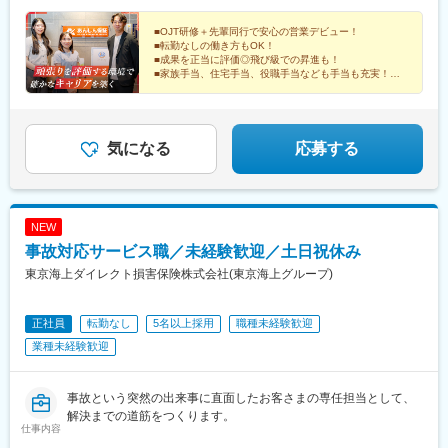
前駅、矢場町駅、大阪梅田駅(阪神線)、田町駅(岡山県)
岡山ビル4階■福岡支店福岡県福岡市博多区博多駅東1丁目13番6号
いちご博多イーストビル2階■沖縄支店沖縄県那覇市松島1丁目15
■OJT研修＋先輩同行で安心の営業デビュー！
■転勤なしの働き方もOK！
番9号 グランフィル松島ビル3階※将来的には転勤の可能性があり
■成果を正当に評価◎飛び級での昇進も！
ますが、転勤のない働き方も可能です。※受動喫煙対策：あり
■家族手当、住宅手当、役職手当なども手当も充実！
■繁忙期でも残業20h程度！
教育体制が整った、営業職デビューにピッタリの環境で
す。
気になる
応募する
NEW
事故対応サービス職／未経験歓迎／土日祝休み
東京海上ダイレクト損害保険株式会社(東京海上グループ)
正社員
転勤なし
5名以上採用
職種未経験歓迎
業種未経験歓迎
事故という突然の出来事に直面したお客さまの専任担当として、
解決までの道筋をつくります。
仕事内容