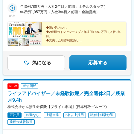
江八幡駅、彦根駅、長浜駅、野洲駅、東舞鶴駅、茶山・京都芸術
現在も拠点拡大中！
海道)、沼ノ端駅、桔梗駅、筒井駅(青森県)、撫牛子駅、本八戸
大学駅、峰山駅、北大路駅、京都駅、ＪＲ小倉駅、野田駅(阪神
年収例780万円（入社2年目／前職：ホテルスタッフ）
駅、小中野駅、岩手飯岡駅、盛岡駅、泉外旭川駅、秋田駅、横手
線)、吹田駅(阪急線)、岸和田駅、河内永和駅、西元町駅、加太駅
年収例1,057万円（入社3年目／前職：金融営業）
駅、山形駅、東金井駅、鶴岡駅、西袋駅、米沢駅、平野駅(福島
給与
(和歌山県)、田尾寺駅、鳴門駅、篠山口駅、豊岡駅(兵庫県)、西宮
県)、笹木野駅、南福島駅、磐城太田駅、安積永盛駅、郡山富田
駅、三田駅(兵庫県)、和田山駅、畦野駅、京口駅、北条町駅、志染
駅、新白河駅、湯本駅、会津若松駅、西那須野駅、宇都宮駅、東
駅、千本駅、相生駅(兵庫県)、葉多駅、西脇市駅、大和高田駅、五
◆飛び込みなし
武宇都宮駅、西川田駅、雀宮駅、小田林駅、県駅、新栃木駅、佐
◆2種類のインセンティブ／年収例1,057万円（入社3年
条駅(奈良県)、近鉄下田駅、学園前駅(奈良県)、紀伊田辺駅、紀伊
野市駅、常陸多賀駅、阿字ケ浦駅、赤塚駅、偕楽園駅、古河駅、
目）
勝浦駅、倉吉駅、浜田駅、安来駅、津山駅、倉敷駅、西片上駅、
研究学園駅、土浦駅、守谷駅、石原駅(埼玉県)、熊谷駅、北上尾
◆充実した研修制度あり
庭瀬駅、瀬戸駅、備前西市駅、東山・おかでんミュージアム駅、
◆「棟数」で評価＝無理な営業で販売価格を上げる必要
駅、本庄駅、久喜駅、花崎駅、東松山駅、新三郷駅、浦和駅、武
竹原駅、大竹駅、山麓駅(千光寺山)、三次駅、三原駅、府中駅(広
なし
蔵浦和駅、八木崎駅、さいたま新都心駅、加茂宮駅、朝霞駅、谷
◆完全週休2日制／年休120日以上
島県)、徳山駅、阿南駅、阿波池田駅、穴吹駅、吉成駅、宇和島
塚駅、鳩ケ谷駅、川越駅、狭山ケ丘駅、若葉駅、南越谷駅、飯岡
駅、高知駅、後免西町駅、中村駅、小村神社前駅、田辺島通駅、
駅、京成成田駅、柏たなか駅、逆井駅、初石駅、新松戸駅、東海
圧倒的な商品力が、あなたの提案をバックアップしま
気になる
応募する
甘木駅(西鉄線)、奈多駅、西鉄柳川駅、羽犬塚駅、大牟田駅、唐津
す！
神駅、鬼越駅、印西牧の原駅、千葉寺駅、スポーツセンター駅、
駅、伊万里駅、五島町駅、霊丘公園体育館駅、本諫早駅、大学病
幕張駅、五井駅、茂原駅、木更津駅、新豊洲駅、新小岩駅、石神
院駅、新大村駅、早岐駅、中佐世保駅、八代駅、三角駅、木葉
井公園駅、井荻駅、三鷹駅、浜田山駅、錦糸町駅、上町駅、駒沢
駅、玉名駅、人吉温泉駅、宮地駅、大分駅、佐伯駅、中津駅(大分
大学駅、新小金井駅、立飛駅、武蔵小金井駅、北綾瀬駅、北八王
締切間近
NEW
県)、日田駅、宇佐駅、別府駅(大分県)、鶴崎駅、延岡駅、西都城
子駅、用賀駅、新大久保駅、町田駅、百合ケ丘駅、たまプラーザ
駅、宮崎駅、油津駅、小林駅(宮崎県)、日向新富駅、川内駅(鹿児
ライフアドバイザー／未経験歓迎／完全週休2日／残業
駅、小机駅、西横浜駅、港南台駅、二俣川駅、古淵駅、八丁畷
島県)、志布志駅、枕崎駅、宮ケ浜駅、国分駅(鹿児島県)、出水
駅、向河原駅、県立大学駅、本鵠沼駅、海老名駅(相鉄・小田急)、
月9.4h
駅、壺川駅、新さっぽろ駅、松風町駅、湯の川駅、五所川原駅、
本厚木駅、秦野駅、宮山駅、国府津駅、国母駅、南甲府駅、月江
株式会社かんぽ生命保険【プライム市場】(日本郵政グループ)
盛駅、仙台駅(地下鉄)、西取手駅、今市駅、東宿郷駅、城東駅、西
寺駅、上田駅、佐久平駅、市役所前駅(長野県)、北長野駅、茅野
桐生駅、高田馬場駅、入谷駅(東京都)、牛田駅(東京都)、荒川一中
正社員
転勤なし
上場企業
5名以上採用
職種未経験歓迎
駅、伊那市駅、平田駅(長野県)、松本駅、豊科駅、鼎駅、長野駅、
前駅、千歳船橋駅、立川北駅、青梅街道駅、布田駅、新高島駅、
小針駅、越後石山駅、新潟駅、直江津駅、長岡駅、燕三条駅、越
業種未経験歓迎
江田駅(神奈川県)、新丸子駅、緑町駅、海老名駅(相模線)、西松本
前東郷駅、追分口駅、敦賀駅、新静岡駅、大場駅、沼津駅、吉原
駅、桜町駅(長野県)、電気ビル前駅、南富山駅、片原町駅(富山
駅、清水駅(静岡県)、長沼駅(静岡県)、安倍川駅、西焼津駅、藤枝