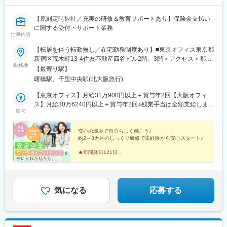
【原則定時退社／充実の研修＆教育サポートあり】保険金支払い
に関する受付・サポート業務
仕事内容
【転居を伴う転勤無し／在宅勤務制度あり】■東京オフィス東京都
新宿区荒木町13‐4住友不動産四谷ビル2階、3階＜アクセス＞都営
勤務地
新宿線「曙橋駅」A4出口より徒歩7分東京メトロ丸ノ内線「四谷
【最寄り駅】
三丁目駅」4番出口より徒歩8分JR線「四ツ谷駅」四ツ谷口および
曙橋駅、千里中央駅(北大阪急行)
東京メトロ丸ノ内線・南北線「四ツ谷駅」四ツ谷口より徒歩12分
■大阪オフィス大阪府豊中市新千里西町1‐2‐2住友商事千里ビル南
【東京オフィス】月給31万900円以上＋賞与年2回【大阪オフィ
館5階、7階＜アクセス＞大阪メトロ御堂筋線・北大阪急行「千里
ス】月給30万6240円以上＋賞与年2回※残業手当は全額支給しま
給与
中央駅」北出口より徒歩5分大阪モノレール「千里中央駅」より徒
す。【年収例】370万円以上
歩10分※希望勤務地に配属します。※家庭の事情等で転勤を希望す
る場合は相談に応じます。※受動喫煙対策：オフィス内禁煙／喫煙
安心の環境で自分らしく働こう♪
約2～3カ月のじっくり研修で未経験から安心スタート♪
室あり
★年間休日121日
★残業ほぼナシ
★有休消化率ほぼ100％！
★服装自由
★在宅勤務制度あり
★女性SVも活躍中！
気になる
応募する