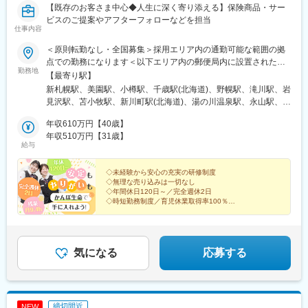
県)、福井駅(福井県)、岐阜駅、羽島市役所前駅、関駅(岐阜県)、市
駅、掛川駅、遠江一宮駅、御厨駅(静岡県)、遠州小松駅、天竜川
【既存のお客さま中心◆人生に深く寄り添える】保険商品・サー
民公園前駅、新可児駅、美薗中央公園駅、瑞穂区役所駅、水野
駅、新浜松駅、高師駅、西岡崎駅、桜町前駅、三河豊田駅、平針
ビスのご提案やアフターフォローなどを担当
駅、島ノ関駅、水口石橋駅、一乗寺駅、宇治駅(奈良線)、野田阪神
仕事内容
駅、大府駅、重原駅、野並駅、浅間町駅、住吉町駅、小坂井駅、
駅、和泉大宮駅、ＪＲ河内永和駅、みなと元町駅、さくら夙川
芸大通駅、熱田駅、春日井駅(中央本線)、蟹江駅、稲沢駅、土岐市
＜原則転勤なし・全国募集＞採用エリア内の通勤可能な範囲の拠
駅、高田駅(奈良県)、香芝駅、倉敷市駅、山頂駅(千光寺山)、高知
駅、新可児駅、六軒駅(岐阜県)、西岐阜駅、東大垣駅、美乃坂本
点での勤務になります＜以下エリア内の郵便局内に設置されたか
駅前駅、後免中町駅、東新木駅、甘木駅(甘木鉄道線)、長崎駅前
駅、高山駅、益生駅、白子駅、南四日市駅、南が丘駅、櫛田駅、
勤務地
んぽサービス部＞■北海道エリア：北海道■東北エリア：青森県、
【最寄り駅】
駅、島原船津駅、原爆資料館駅、佐世保中央駅、人吉駅、奥武山
名張駅、長浜駅、南彦根駅、南草津駅、近江八幡駅、錦駅、丹波
岩手県、宮城県、秋田県、山形県、福島県■関東エリア：茨城県、
公園駅、ひばりが丘駅(北海道)、千歳町駅(北海道)、函館アリーナ
新札幌駅、美園駅、小樽駅、千歳駅(北海道)、野幌駅、滝川駅、岩
口駅、淀駅、六地蔵駅(京阪線)、千代川駅、福知山駅、西舞鶴駅、
栃木県、群馬県、埼玉県、千葉県■東京エリア：東京都■南関東エ
前駅、あおば通駅、峰駅、上野駅、堀切駅、荒川二丁目駅、立川
見沢駅、苫小牧駅、新川町駅(北海道)、湯の川温泉駅、永山駅、旭
学研奈良登美ケ丘駅、新大宮駅、大和八木駅、摂津富田駅、星ケ
リア：神奈川県、山梨県■信越エリア：新潟県、長野県■北陸エリ
南駅、柴崎駅、高島町駅、電鉄富山駅・エスタ前駅、南富山駅前
川駅、東旭川駅、北見駅、帯広駅、釧路駅、中央弘前駅、下北
丘駅(大阪府)、箕面萱野駅、鶴見緑地駅、今宮戎駅、なかもず駅、
ア：富山県、石川県、福井県■東海エリア：岐阜県、静岡県、愛知
年収610万円【40歳】
駅、坂下町駅、福井城址大名町駅、新那加駅、瀬戸市駅、元田中
駅、津軽五所川原駅、八戸駅、三沢駅(青森県)、新青森駅、上盛岡
萩原天神駅、和泉中央駅、長滝駅、宮前駅、六十谷駅、滝野駅、
県、三重県■近畿エリア：滋賀県、京都府、大阪府、兵庫県、奈良
年収510万円【31歳】
駅、海老江駅、ＪＲ俊徳道駅、花隈駅、尾道駅、高知橋駅、後免
駅、二戸駅、一ノ関駅、宮古駅、北上駅、水沢駅、久慈駅、紫波
尾上の松駅、西宮北口駅、神戸駅(兵庫県)、飾磨駅、京口駅、伊丹
給与
県、和歌山県■中国エリア：岡山県、広島県、山口県、鳥取県、島
駅、鹿児駅、桜町駅(長崎県)、浦上駅前駅、佐世保駅
中央駅、田茂山駅、五橋駅、石巻駅、内湾入口駅、古川駅、白石
駅(阪急線)、福山駅、東尾道駅、不動院前駅、広電本社前駅、西条
根県■四国エリア：徳島県、香川県、愛媛県、高知県■九州エリ
駅(宮城県)、くりこま高原駅、新田駅(宮城県)、泉外旭川駅、能代
駅(広島県)、東津山駅、鳥取駅、東山公園駅(鳥取県)、松江駅、高
ア：福岡県、佐賀県、長崎県、大分県、宮崎県、鹿児島県、熊本
◇未経験から安心の充実の研修制度
駅、東大館駅、羽後本荘駅、湯沢駅、横手駅、大曲駅(秋田県)、山
浜駅(島根県)、文化の森駅、教会前駅、伏石駅、宇多津駅、伊予和
◇無理な売り込みは一切なし
県■沖縄エリア：沖縄県※初期配属の都道府県を希望可！U・Iター
形駅、米沢駅、鶴岡駅、酒田駅、村山駅(山形県)、新庄駅、寒河江
気駅、古泉駅、新居浜駅、岩国駅、下松駅(山口県)、徳山駅、山口
◇年間休日120日～／完全週休2日
ン歓迎※基本的にスクーターまたはバイク、一部エリアは車で営業
駅、長井駅、白河駅、いわき駅、七日町駅、喜多方駅、二本松
◇時短勤務制度／育児休業取得率100％
駅(山口県)、居能駅、新下関駅、本城駅、西小倉駅、室見駅、香椎
※配属先のかんぽサービス部は応募者の希望も踏まえて決定※入社
◇賞与年2回
駅、磐城石川駅、須賀川駅、原ノ町駅、福島学院前駅、郡山富田
宮前駅、茶山駅(福岡県)、大野城駅、久留米駅、五郎丸駅、福間
から3カ月間、研修センター等での育成プログラムに参加 育児等
駅、下館駅、古河駅、下妻駅、竜ケ崎駅、寺原駅、つくば駅、笠
駅、牧駅(大分県)、西大分駅、南大分駅、西熊本駅、北熊本駅、荒
お客さまと深くお付き合いできる喜びと、
の家庭事情があり、参加が難しい場合はリモートプログラムとな
間駅、新鉾田駅、鹿島神宮駅、磯原駅、勝田駅、新栃木駅、佐野
日本郵政グループの安心感を手に入れませんか？
尾駅(熊本県)、原水駅、新八代駅、佐賀駅、鍋島駅、日宇駅、高田
ります
駅、西那須野駅、足利駅、新鹿沼駅、上今市駅、小山駅、真岡
気になる
応募する
駅(長崎県)、宮崎神宮駅、隼人駅、鴨池駅、隈之城駅、新越谷駅、
駅、宝積寺駅、小金井駅、黒磯駅、駅東公園前駅、中央前橋駅、
船橋駅、下総中山駅、市場前駅、上井草駅、亀戸駅、高松駅(東京
桐生駅、太田駅(群馬県)、沼田駅、館林駅、伊勢崎駅、安中駅、群
都)、青井駅、大久保駅(東京都)、新百合ケ丘駅、平沼橋駅、川崎
馬藤岡駅、加須駅、秩父駅、小川町駅(埼玉県)、鶴瀬駅、佐原駅、
新町駅、海老名駅(相模線)、岩村田駅、亀島駅、熱田神宮西駅、可
銚子駅、八日市場駅、東金駅、館山駅、荻窪駅、西早稲田駅、鶯
児駅、泊駅(三重県)、六地蔵駅(京都市営)、八木西口駅、富田駅(大
締切間近
NEW