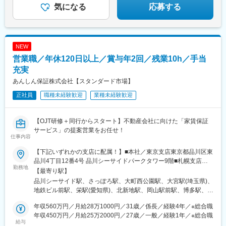
の内駅(愛知県)、淀屋橋駅、堺筋本町駅、新西大寺町筋駅、高松駅
気になる
応募する
(香川県)
NEW
営業職／年休120日以上／賞与年2回／残業10h／手当
充実
あんしん保証株式会社【スタンダード市場】
正社員
職種未経験歓迎
業種未経験歓迎
【OJT研修＋同行からスタート】不動産会社に向けた「家賃保証
サービス」の提案営業をお任せ！
仕事内容
【下記いずれかの支店に配属！】■本社／東京支店東京都品川区東
品川4丁目12番4号 品川シーサイドパークタワー9階■札幌支店北
勤務地
海道札幌市中央区北2条西1丁目10番地 ピア2・16階■仙台支店宮
【最寄り駅】
城県仙台市青葉区大町2丁目10番14号 TAKAYUパークサイドビル6
品川シーサイド駅、さっぽろ駅、大町西公園駅、大宮駅(埼玉県)、
階■さいたま支店埼玉県さいたま市大宮区宮町4丁目123番地 大栄
地鉄ビル前駅、栄駅(愛知県)、北新地駅、岡山駅前駅、博多駅、お
ツインビルS館4階■富山支店富山県富山市桜橋通り1丁目18番 北
もろまち駅、青物横丁駅、大通駅、国際センター駅(宮城県)、北大
日本桜橋ビル8階■名古屋支店愛知県名古屋市中区栄4丁目3番26号
年収560万円／月給28万1000円／31歳／係長／経験4年／※総合職
宮駅、電気ビル前駅、栄町駅(愛知県)、東梅田駅、岡山駅、東比恵
昭和ビル5階■大阪支店大阪府大阪市北区梅田1丁目1番3号 大阪駅
年収450万円／月給25万2000円／27歳／一般／経験1年／※総合職
駅、鮫洲駅、西４丁目駅、青葉通一番町駅、電鉄富山駅・エスタ
給与
前第3ビル26階■岡山支店岡山県岡山市北区幸町8番29号 大樹生命