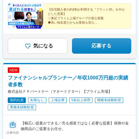
／愛知県名古屋市■大阪営業所／大阪府大阪市■福岡営業所／福岡
市■沖縄営業所／那覇市＼新店舗オープン！／ ■東東京営業所
【住宅購入者の約9割が利用する『フラット35』を中心
とした営業】
東京都荒川区東日暮里3丁目27-5 BHビル7階 JR常磐線 「三河
◇東証プライム上場グループの安心基盤
島」駅 徒歩9分JR山手線 「日暮里」駅 徒歩12分※受動喫煙対
◆高い知名度だからお客様も安心
策:あり（勤務地により異なります）
◇未経験歓迎！研修＆サポート体制充実
◆完全週休2日制、残業月12時間程度
◇資格手当や福利厚生充実
気になる
応募する
NEW
ファイナンシャルプランナー／年収1000万円超の実績
者多数
株式会社ＦＰパートナー（マネードクター）【プライム市場】
契約社員
転勤なし
上場企業
5名以上採用
職種未経験歓迎
業種未経験歓迎
【幅広い提案ができる／売る感覚ではなく必要な提案】保険や金
融商品のご提案をお任せ。
仕事内容