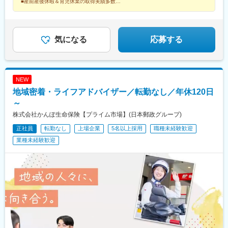
町駅(愛知県)、国際センター駅、あすなろう四日市駅、田中口駅、
■産前産後休暇＆育児休業の取得実績多数
■通勤手当ほか手当制度多数
心斎橋駅、東中央町駅、立町駅、高松築港駅、天神駅、櫛田神社
前駅、花畑町駅、鹿児島中央駅、仙台駅、蒲生駅、東銀座駅、関
内駅、新千葉駅、仁愛女子高校駅、第一通り駅、丸の内駅(愛知
県)、堺筋本町駅、新西大寺町筋駅、紙屋町西駅、高松駅(香川
気になる
応募する
県)、西鉄福岡駅、祇園駅(福岡県)、辛島町駅、高見橋駅
NEW
地域密着・ライフアドバイザー／転勤なし／年休120日
～
株式会社かんぽ生命保険【プライム市場】(日本郵政グループ)
正社員
転勤なし
上場企業
5名以上採用
職種未経験歓迎
業種未経験歓迎