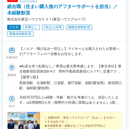
谷駅、京成関屋駅、荒川区役所前駅、渋谷駅、経堂駅、昭島駅、
阪府)、恵美須町駅、中百舌鳥駅、阪神国道駅、ハーバーランド
総合職（住まい購入後のアフターサポートを担当）／
めじろ台駅、羽村駅、立川駅、京王八王子駅、東青梅駅、町田
駅、牛田駅(広島県)、岡田駅(愛媛県)、小倉駅(福岡県)、西鉄香椎
駅、秋川駅、甲州街道駅、八王子みなみ野駅、上北台駅、新小平
未経験歓迎
駅、坪井川公園駅、京成船橋駅、豊洲駅、泉体育館駅、東新宿
駅、武蔵小金井駅、東村山駅、府中駅(東京都)、国領駅、瀬谷駅、
駅、戸部駅、西高蔵駅、六地蔵駅(奈良線)、畝傍駅、大国町駅、白
株式会社東宝ハウスＮＥＸＴ(東宝ハウスグループ)
上大岡駅、横浜駅、市が尾駅、センター南駅、向ケ丘遊園駅、武
鷺駅、高速神戸駅、西鉄千早駅、打越駅
正社員
転勤なし
5名以上採用
職種未経験歓迎
蔵小杉駅、新百合ケ丘駅、鷺沼駅、小田原駅、藤沢駅、秦野駅、
茅ケ崎駅、平塚駅、横須賀中央駅、相武台下駅、海老名駅(相鉄・
業種未経験歓迎
小田急)、矢部駅、橋本駅(神奈川県)、韮崎駅、富士山駅、大月
駅、内野西が丘駅、高田駅(新潟県)、柏崎駅、直江津駅、松本駅、
飯田駅(長野県)、上諏訪駅、駒ケ根駅、穂高駅、岡谷駅、地鉄ビル
【ノルマ・飛び込み一切なし】マイホームを購入されたお客様へ
前駅、朝菜町駅、末広町駅(富山県)、砺波駅、北鉄金沢駅、小松
のアフターフォロー全般をお任せします。
仕事内容
駅、松任駅、野町駅、福井駅、武生駅、名鉄岐阜駅、大垣駅、江
吉良駅、せきてらす前駅、高山駅、多治見駅、那加駅、可児駅、
●転居を伴う転勤なし／希望は最大限考慮します。【東京本社】東
磐田駅、浜北駅、天竜川駅、高塚駅、半田駅、左京山駅、大府
京都新宿区西新宿8-4-2 野村不動産西新宿ビル７F＼ 交通アクセ
駅、瑞穂運動場西駅、岡崎駅、西尾駅、刈谷市駅、国府宮駅、安
勤務地
ス ／・西新宿駅より徒歩1分・新宿駅より徒歩10分・都庁前駅よ
【最寄り駅】
城駅、新瀬戸駅、宇治山田駅、松阪駅、石場駅、水口城南駅、近
り徒歩7分【名古屋支社】★オープニング募集愛知県名古屋市中区
西新宿駅、矢場町駅、江坂駅、都庁前駅、栄駅(愛知県)、新宿西口
江八幡駅、彦根駅、長浜駅、野洲駅、東舞鶴駅、茶山・京都芸術
栄3-15-33 栄ガスビル13階＼ 交通アクセス ／・東山線・名城線
駅、栄町駅(愛知県)
大学駅、峰山駅、北大路駅、京都駅、ＪＲ小倉駅、野田駅(阪神
「栄」駅下車 西改札口より三越方面 サカエチカ6番出口 徒歩
線)、吹田駅(阪急線)、岸和田駅、河内永和駅、西元町駅、加太駅
5分・名城線「矢場町」駅下車 北改札口より6番出口 徒歩3分
月給35万円以上※経験・年齢・能力を考慮のうえ、決定いたしま
(和歌山県)、田尾寺駅、鳴門駅、篠山口駅、豊岡駅(兵庫県)、西宮
【大阪支社】★オープニング募集大阪府吹田市広芝町4-1 江坂ミ
す。※試用期間3カ月（期間中の待遇に変動はありません）※固定
駅、三田駅(兵庫県)、和田山駅、畦野駅、京口駅、北条町駅、志染
給与
タカビル５階＼ 交通アクセス ／・御堂筋線 江坂駅徒歩5分
残業代を含む（固定残業代：6万6000円以上/30時間）※固定残業
駅、千本駅、相生駅(兵庫県)、葉多駅、西脇市駅、大和高田駅、五
代は残業がない場合も支給し、超過分は別途支給する
条駅(奈良県)、近鉄下田駅、学園前駅(奈良県)、紀伊田辺駅、紀伊
＼ 創業50年・東宝ハウスグループ「住まい」をサポー
勝浦駅、倉吉駅、浜田駅、安来駅、津山駅、倉敷駅、西片上駅、
トする会社です ／
庭瀬駅、瀬戸駅、備前西市駅、東山・おかでんミュージアム駅、
★未経験歓迎！経験がなくても月給35万円以上