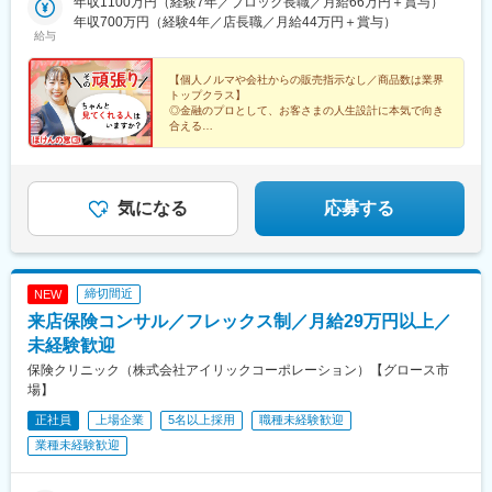
ただけます。＜47都道府県に700店舗以上！＞国内最大級の店舗
年収1100万円（経験7年／ブロック長職／月給66万円＋賞与）
池駅、長岡天神駅、福知山駅、松井山手駅、りんくうタウン駅、
数です。転勤エリアを限定して活躍している先輩もいます。※詳細
年収700万円（経験4年／店長職／月給44万円＋賞与）
和泉中央駅、茨木駅、大阪阿部野橋駅、大阪梅田駅(阪急線)、梅田
給与
は説明会や面接時にご案内します。★「ほけんの窓口」は全国で
駅(地下鉄)、心斎橋駅、なんば駅(地下鉄)、今福鶴見駅、ＪＲ淡路
店舗数を拡大中！今回の募集も事業成長にともなう増員募集。こ
駅、久宝寺駅、野田阪神駅、京橋駅(大阪府)、大日駅、久米田駅、
れからも仲間を迎え入れながら、一緒に店舗を増やしていきたい
【個人ノルマや会社からの販売指示なし／商品数は業界
堺東駅、鳳駅、北野田駅、萩原天神駅、万博記念公園駅、南千里
トップクラス】
と考えています。受動喫煙対策：有 ※敷地内全面禁煙（全店舗共
駅、千里丘駅、高槻駅、住道駅、豊中駅、川西駅(大阪府)、星田
◎金融のプロとして、お客さまの人生設計に本気で向き
通）
駅、八戸ノ里駅、布施駅、枚方市駅、樟葉駅、藤井寺駅、河内松
合える
◎仕事で身につけた知識が、自分自身の資産形成にも直
原駅、箕面萱野駅、守口駅、近鉄八尾駅、湖山駅、鳥取駅、高浜
結する
駅(島根県)、乃木駅、新広駅、西条駅(広島県)、大町駅(広島県)、
◎消費される働き方をやめて、豊かなキャリアを選びま
古市橋駅、紙屋町東駅、宇品三丁目駅、福山駅、東福山駅、湯田
せんか
村駅、西岩国駅、宇部新川駅、湯田温泉駅、新下関駅、防府駅、
気になる
応募する
周防下郷駅、阿南駅、吉成駅、阿波富田駅、宇多津駅、伏石駅、
太田駅(香川県)、琴電屋島駅、高知駅、知寄町二丁目駅、具同駅、
波多江駅、荒尾駅(熊本県)、博多南駅、長者原駅、小倉駅(福岡
県)、戸畑駅、西鉄久留米駅、羽犬塚駅、天拝山駅、西鉄福岡駅、
締切間近
NEW
天神駅、橋本駅(福岡県)、九大学研都市駅、博多駅、竹下駅、福間
来店保険コンサル／フレックス制／月給29万円以上／
駅、令和コスタ行橋駅、和多田駅、佐賀駅、鍋島駅、本諫早駅、
大波止駅、高田駅(長崎県)、光の森駅、健軍町駅、竜田口駅、平成
未経験歓迎
駅、御代志駅、八代駅、西大分駅、鶴崎駅、中津駅(大分県)、別府
保険クリニック（株式会社アイリックコーポレーション）【グロース市
大学駅、南延岡駅、宮崎駅、帖佐駅、鹿児島中央駅前駅、騎射場
場】
駅、宮ケ浜駅、志布志駅、隼人駅、川内駅(鹿児島県)、浦添前田
正社員
上場企業
5名以上採用
職種未経験歓迎
駅、てだこ浦西駅、おもろまち駅、小禄駅、新伊勢崎駅、群馬総
社駅、北高崎駅、高崎駅、上尾駅、入間市駅、藤の牛島駅、川口
業種未経験歓迎
駅、本川越駅、久喜駅、熊谷駅、行田駅、せんげん台駅、越谷レ
イクタウン駅、新越谷駅、浦和駅、大宮駅(埼玉県)、加茂宮駅、北