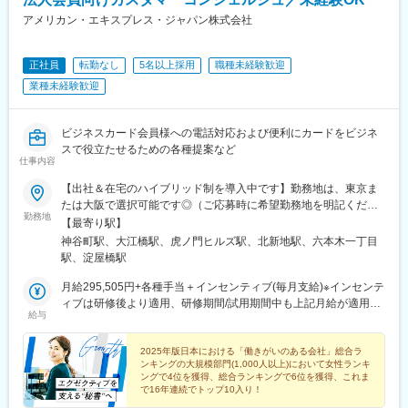
Ｒ河内永和駅、みなと元町駅、山陽姫路駅、田町駅(岡山県)、家庭
裁判所前駅、高松駅(香川県)、宮田町駅、高知駅前駅、平和通駅、
アメリカン・エキスプレス・ジャパン株式会社
西鉄福岡駅、櫛原駅、茂里町駅、佐世保中央駅、辛島町駅、鹿児
島中央駅前駅、札幌駅、千歳町駅(北海道)、大町西公園駅、北与野
正社員
転勤なし
5名以上採用
職種未経験歓迎
駅、葭川公園駅、馬車道駅、御成門駅、新宿西口駅、稲荷町駅(東
京都)、品川駅、電鉄富山駅・エスタ前駅、坂下町駅、福井城址大
業種未経験歓迎
名町駅、三島駅、浜松駅、栄町駅(愛知県)、島ノ関駅、花隈駅、柳
川駅、新白島駅、片原町駅(香川県)、大手町駅(愛媛県)、高知橋
駅、旦過駅、天神南駅、浦上駅、中佐世保駅、熊本城・市役所前
ビジネスカード会員様への電話対応および便利にカードをビジネ
駅、都通駅
スで役立たせるための各種提案など
仕事内容
【出社＆在宅のハイブリッド制を導入中です】勤務地は、東京ま
たは大阪で選択可能です◎（ご応募時に希望勤務地を明記くださ
勤務地
い）■東京オフィス：東京都港区虎ノ門4-1-1・東京メトロ日比谷
【最寄り駅】
線「神谷町駅」直結・東京メトロ銀座線「虎ノ門駅」2番出口より
神谷町駅、大江橋駅、虎ノ門ヒルズ駅、北新地駅、六本木一丁目
徒歩8分・東京メトロ南北線「六本木一丁目駅」泉ガーデン出口よ
駅、淀屋橋駅
り徒歩9分・各線「溜池山王駅」13番出口より徒歩7分・都営三田
線「御成門駅」A5番出口より徒歩9分■大阪オフィス：大阪府大阪
月給295,505円+各種手当＋インセンティブ(毎月支給)※インセンテ
市北区堂島浜1－2－1・JR「大阪駅」より徒歩10分・中之島線
ィブは研修後より適用、研修期間/試用期間中も上記月給が適用と
給与
「大江橋駅」より徒歩2分・各線「淀屋橋駅」より徒歩5分・JR東
なります。（試用期間は6カ月）●モデル年収例：386万円（月給
西線「北新地駅」より徒歩5分★出社在宅のハイブリット制を導入
＋各種手当＋インセンティブ）各種手当-残業代、交代勤務手当(深
しておりますが、フル出社も可能です。（フルリモート勤務は導
夜、シフト手当)(1)20-22時の勤務が含まれる場合1回1,000円の手
2025年版日本における「働きがいのある会社」総合ラ
ンキングの大規模部門(1,000人以上)において女性ランキ
入しておりません）
当別途支給(2)22時以降の勤務が含まれる場合1回1,500円の手当別
ングで4位を獲得、総合ランキングで6位を獲得、これま
途支給(3)土日祝日の勤務は1回3,000円の手当別途支給(4)深夜割増
で16年連続でトップ10入り！
賃金（22時以降勤務）1時間487円支給月収例(1)月5回、(2)月2