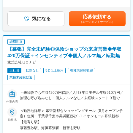
■キャリアステップ
職における経験・スキル、当社におけるジョブグレード等を考慮
採用育成マネージャー⇒営業所長⇒支社長⇒営業局長⇒本部長
して決定します。賃金はあくまでも目安の金額であり、選考を通
※モデル年収
じて上下する可能性があります。月給(月額)は固定手当を含めた表
応募依頼する
採用育成マネージャー：420～878万円※平均640万円
気になる
記です。
（エージェントサービス）
営業所長：709～1420万円
支社長：1143～1583万円
同社の魅力
締切間近
■圧倒的な早期キャリアUP
【幕張】完全未経験◎保険ショップの来店営業◆年収
金融機関では、営業管理職登用に長い期間を要しますが、同社で
は最短3年目で営業管理職登用を目指せます。
420万保証＋インセンティブ◆個人ノルマ無／転勤無
3年目で営業所長に登用頂くことを前提に採用をしており、それに
株式会社ゼロナビ
向けて2年間の充実したカリキュラムを実施します。そのため地方
正社員
転勤なし
5名以上採用
職種未経験歓迎
銀行、信用金庫、共済などの保険業界未経験者の方々も入社いた
だき活躍しています。
業種未経験歓迎
■充実した2年間の育成カリキュラム
採用育成マネジャーが必要とする採用・育成の基礎を学ぶため入
～未経験でも年収420万円保証／入社3年目モデル年収910万円／
社後6か月間は本社研修（オンライン）を受講しながら、配属先営
無理な呼び込みなし・個人ノルマなし／未経験スタート９割で安
仕事内容
業所でOJTを実施します。
心＊お客様のお悩みに寄り添う、「ありがとう」が聞こえる仕事
2年間、本社・支社・営業所が一体となって業務に必要な知識や実
～
＜勤務地詳細＞ 幕張新都心ショッピングモール（5月オープン予
践的なスキルを磨いていただくために一人ひとりが着実に成長で
定）住所：千葉県千葉市美浜区豊砂1-1 イオンモール幕張新都心3
きる環境を整えバックアップします。
＼ここがオススメ☆／
勤務地
階 勤務地最寄駅：JR京葉線／幕張豊砂駅受動喫煙対策：屋内喫煙
【最寄り駅】
◆年収420万円最低保証＋インセンティブあり◎
可能場所あり
幕張豊砂駅、海浜幕張駅、新習志野駅
■商工会議所とのパートナーシップ
◆来店されるお客様への営業なので無理な勧誘なし！目の前のお