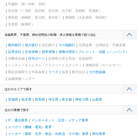
印旛郡（酒々井町、栄町）
長生郡（一宮町、睦沢町、長生村、白子町、長柄町、長南町）
香取郡（神崎町、多古町、東庄町）
夷隅郡（大多喜町、御宿町）
安房郡（鋸南町）
金融業界、千葉県、締め切間近の転職・求人情報を業種で絞り込む
都市銀行
地方銀行
信託銀行
その他銀行
信用金庫・信用組合・労働金庫
証券会社
生命保険
損害保険
保険代理店
クレジット・信販（ノンバンク）
消費者金融
住宅ローン
証券取引所
投信・投資顧問
ベンチャーキャピタル・プライベートエクイティ
債権回収（サービサー）
商品先物取引
外国為替
リース
短資
格付会社
その他金融
金融情報ベンダー
ほかのエリアで探す
茨城県
栃木県
群馬県
埼玉県
東京都
神奈川県
山梨県
ほかの業種で探す
IT・通信業界
インターネット・広告・メディア業界
メーカー（機械・電気）業界
メーカー（素材・化学・食品・化粧品・その他）業界
商社業界