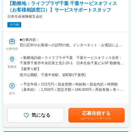
【勤務地：ライフプラザ千葉 千葉サービスオフィス
は、当社採用募集に関する業務にのみ使用させていただきます。
ただし、当社に入社された場合は、入社後の雇用管理等にも使用
（お客様相談窓口）】サービスサポートスタッフ
させていただきます。(なお、入社に至らなかった場合は、当社が
日本生命保険相互会社
取得した個人情報については、当社で責任を持って廃棄いたしま
その他
す。)
新25－2454,ネットワーク業務部
■仕事内容：
変更の範囲：無
窓口応対やお客様への訪問の他、インターネット・お電話による
仕事内容
お手続き・ご相談への対応など当社ご契約者様へのアフターサー
ビス及び営業
＜勤務地詳細＞ライフプラザ千葉 千葉サービスオフィス住所：
■労働契約補足：
千葉県千葉市中央区富士見2-20-1 日本生命千葉ビル5F 勤務地最
まずはサービスサポートスタッフ(パート職制／３ヵ月毎に契約更
勤務地
寄駅：千葉都市モノレール・京成・JR線／葭川公園・千葉中央・
【最寄り駅】
新)として採用します。パート職制を経て、お客様へのコンサルテ
千葉駅受動喫煙対策：屋内全面禁煙変更の範囲：会社の定める事
葭川公園駅、千葉中央駅、栄町駅(千葉県)
ィングに必要な基礎知識・基礎スキルを習得し勤務良好の場合、
業所
サービスコーディネーター(正職員)への登用※となります。
＜予定年収＞223万円＜賃金形態＞時給制＜賃金内訳＞時間額
※本人希望・業務習熟度・勤務実態等に応じて、サービスコーディ
（基本給）：1,550円＜想定月額＞186,000円＜昇給有無＞有＜残
ネーターへの登用有無及び登用時期は異なります。
給与
業手当＞有＜給与補足＞※想定年収は2024年度実績。※想定年収は
※労働条件の詳細は面談時に説明します。
パート職制を１年間続けた場合の金額。※記載の時給は2025年4月
■サービスコーディネーター(正職員)勤務条件
時点の営業職員規定に基づく。※正職員登用後の条件等について
【期間の定め】無
は、職務内容欄参照。賃金はあくまでも目安の金額であり、選考
応募依頼する
【初任給月額】241,000円
気になる
を通じて上下する可能性があります。月給(月額)は固定手当を含め
（エージェントサービス）
【就業時間】9:00～17:00(休憩1時間)
た表記です。
※記載の初任給月額は2025年4月時点の営業職員規定に基づく。
■個人情報利用について：