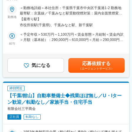
エグゼキューション業務の企画・実行を通じて、以下のようなお
客さまの企業価値向上に取り組んでいただきます。
■募集背景
＜勤務地詳細＞本社住所：千葉県千葉市中央区千葉港1-2 勤務地
・後継者不在の中堅・中小企業オーナーさま
当社は建設事業をはじめ、不動産業、セキュリティーサービス
最寄駅：京葉線／千葉みなと駅受動喫煙対策：屋内全面禁煙変更
・自社にはない技術を持った企業を買収することで新たな事業の
勤務地
業、人材派遣業、保険業に自動車教習所運営など幅広い事業を展
の範囲：【変更の範囲：当行が指定する場所】
【最寄り駅】
柱となるサービスを拡大したい大手企業さま
開しています。
市役所前駅(千葉県)、千葉みなと駅、新千葉駅
・資本提携を通じて更なる事業成長を狙うスタートアップ企業
今回募集する建設業は新築からリフォーム、大規模修繕や改修・
増築など幅広い案件に対応し、案件が増加中のためこうした案件
＜予定年収＞530万円～1,100万円＜賃金形態＞月給制＜賃金内訳
■業務詳細：
に対応していただく有資格者を増員募集します。
＞月額（基本給）：290,000円～610,000円＜月給＞290,000円～
営業店と協働しながら以下のM&Aの企画段階からクロージングま
給与
610,000円＜昇給有無＞有＜残業手当＞有＜給与補足＞■当行の規
での業務を一貫して担当していただきます。案件ごとにプロジェ
■会社・求人の魅力
程により決定します。■昇給：年1回（7月）■賞与：年2回（6月、
クトを組成し、チームでM&Aの成功をリードしていきます。
◎社員の働きやすさを重視
12月※賞与実績:月給約6か月分程度）賃金はあくまでも目安の金額
・データ入力、顧客向け資料作成、各種書類作成等のM&Aバック
個人の業務量が増えすぎないよう調整をし、残業は月平均20時間
であり、選考を通じて上下する可能性があります。月給(月額)は固
応募依頼する
オフィス業務。
気になる
以下となっています。もし、残業が月45時間を超える場合は勤務
定手当を含めた表記です。
（エージェントサービス）
・行内顧客データや各種情報ツールを用いた企業分析、業界調
時間内に産業医との面談と健康診断を実施し心身ともにサポート
査、事業性評価など
する体制が整っています。
・バックオフィス業務を的確に遂行し、業務効率化・合理化を進
◎長く働くことの出来る環境
めることをミッションとしています。
土日祝休みの年間休日124日、残業は月平均20時間程度と非常に
締切間近
・営業店からのトスアップされた案件のアポ資料作成やアポ内で
働きやすい環境です。現場の状況によって土日に出社するケース
【千葉/館山】自動車整備士◆残業ほぼ無し／U・Iター
のコンサルタントフォロー。（将来的にはコンサルタントとして
もありますが、代休が取得でき、連休にすることもOKなので無理
独り立ちを期待しています。）
ン歓迎／転勤なし／家族手当・住宅手当
なく長期就業することが可能です。
担当案件数は3～4件程度を担当予定です。案件ごとによってプロ
有限会社三平商会
ジェクト規模感は様々です。
変更の範囲：会社の定める業務
正社員
転勤なし
■ポジションの魅力：
・経営者と向き合い、事業承継や会社の成長戦略などをひざ詰め