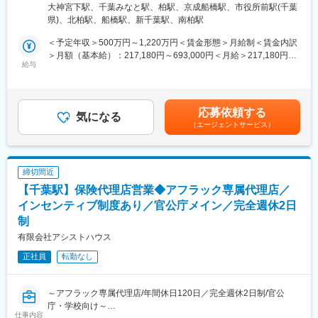
制度を活用しながら、自らのキャリアビジョンを実現することが
4 損保ジャパン千葉ビル受動喫煙対策：屋内全面禁煙＜勤務地詳
大神宮下駅、千葉みなと駅、柏駅、京成船橋駅、市役所前駅(千葉
目指せる環境が整っています。
できます。また、将来的には他部門への異動や昇進の機会も豊富
細3＞柏ちば興銀ビル住所：千葉県柏市柏1-2-37 柏ちば興銀ビル
県)、北柏駅、船橋駅、新千葉駅、南柏駅
■職務詳細
です。
受動喫煙対策：屋内全面禁煙変更の範囲：会社の定める事業所
・代理店への営業サポートおよび関係構築
■企業の特徴／魅力
（リモートワーク含む）
＜予定年収＞500万円～1,220万円＜賃金形態＞月給制＜賃金内訳
・お客さまのリスク分析および最適な保険商品の提案
国内最大級の損害保険会社として、約3割の市場シェアを誇りま
＞月額（基本給）：217,180円～693,000円＜月給＞217,180円～
・グループ各社との連携によるサービス提案
給与
す。創業135年以上の歴史と強固な経営基盤を持ち、「Innovation
693,000円＜昇給有無＞有＜残業手当＞有＜給与補足＞■賞与：年
・事故防止のためのコンサルティング
for Wellbeing」を掲げ、社会に貢献する新たな商品やサービスを
2回（会社業績、評価による）※年収は前職などを考慮し、変動し
・関連書類の作成および管理
提供しています。社員一人ひとりが多様性を認め合い、個の強み
ます。※上記予定年収は残業手当を含みます。※損保未経験者の方
■入社後の流れ
を最大限発揮できる環境が整っています。
の入社時の想定年収は500万（月給217,180円）～780万円（月給
応募依頼する
「キャリア採用社員向け入社式」では、会社紹介や企業文化、制
気になる
335,000円）となります。賃金はあくまでも目安の金額であり、
（エージェントサービス）
度・ルールに関する研修を実施。経営層からのメッセージや同期
変更の範囲：会社の定める業務
選考を通じて上下する可能性があります。月給(月額)は固定手当を
との交流を通じて、企業理解を深め、新たな一歩を踏み出すため
含めた表記です。
の大切な機会となります。入社後も、業務に必要な知識やスキル
を幅広く学べる導入研修、そしてOJTによる実践的な指導を行い
締切間近
ます。OJT担当の先輩社員が丁寧にサポートするため、未経験の
【千葉駅】保険代理店営業◆アフラック専属代理店／
方でも安心して業務を習得できます。さらに、定期的な勉強会や
研修も充実しており、専門知識を着実に身につけ、継続的な成長
インセンティブ制度あり／官公庁メイン／完全週休2日
を目指せる環境です。
制
■働き方
有限会社アシストハウス
在宅勤務やシフト勤務など柔軟な働き方を支援しています。育児
や介護などのライフイベントに合わせた勤務時間の調整が可能
正社員
転勤なし
で、家庭と仕事の両立を実現できます。デジタルツールを活用し
た効率的な業務プロセスの導入により、生産性の高い働き方が推
進されています。
～アフラック専属代理店/年間休日120日／完全週休2日制/官公
■キャリアパス
庁・学校向け～
仕事内容