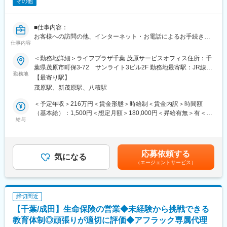
その他
■仕事内容：
お客様への訪問の他、インターネット・お電話によるお手続き・
仕事内容
ご相談への対応など当社ご契約者様へのアフターサービス及び営
業
＜勤務地詳細＞ライフプラザ千葉 茂原サービスオフィス住所：千
■労働契約補足：
葉県茂原市町保3-72 サンライト3ビル2F 勤務地最寄駅：JR線／
まずはサービスサポートスタッフ(パート職制／３ヵ月毎に契約更
勤務地
茂原駅受動喫煙対策：屋内全面禁煙変更の範囲：会社の定める事
【最寄り駅】
新)として採用します。パート職制を経て、お客様へのコンサルテ
業所
茂原駅、新茂原駅、八積駅
ィングに必要な基礎知識・基礎スキルを習得し勤務良好の場合、
サービスコーディネーター(正職員)への登用※となります。
＜予定年収＞216万円＜賃金形態＞時給制＜賃金内訳＞時間額
※本人希望・業務習熟度・勤務実態等に応じて、サービスコーディ
（基本給）：1,500円＜想定月額＞180,000円＜昇給有無＞有＜残
ネーターへの登用有無及び登用時期は異なります。
給与
業手当＞有＜給与補足＞※想定年収は2024年度実績。※想定年収は
※労働条件の詳細は面談時に説明します。
パート職制を１年間続けた場合の金額。※記載の時給は2025年4月
■サービスコーディネーター(正職員)勤務条件
時点の営業職員規定に基づく。※正職員登用後の条件等について
【期間の定め】無
は、職務内容欄参照。賃金はあくまでも目安の金額であり、選考
応募依頼する
【初任給月額】231,000円
気になる
を通じて上下する可能性があります。月給(月額)は固定手当を含め
（エージェントサービス）
【就業時間】9:00～17:00(休憩1時間)
た表記です。
※記載の初任給月額は2025年4月時点の営業職員規定に基づく。
■個人情報利用について：
サービスコーディネーター(サービスサポートスタッフ)の採用募集
締切間近
に際し、当社が応募者の方々より取得した個人情報につきまして
【千葉/成田】生命保険の営業◆未経験から挑戦できる
は、当社採用募集に関する業務にのみ使用させていただきます。
ただし、当社に入社された場合は、入社後の雇用管理等にも使用
教育体制◎頑張りが適切に評価◆アフラック専属代理