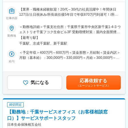
■当部組織構成：
変更の範囲：無
47名
【業界・職種未経験歓迎！20代～30代の社員活躍中！年間休日
127日/土日祝休み/所長就任後5年目で年収870万円到達可！/所定
■採用背景：
仕事内容
労働時間7時間】
為替デリバティブ新商品導入に伴い営業体制を強化するための増
員です。
＜勤務地詳細＞千葉支社住所：千葉県千葉市中央区新千葉1-4-3 ウ
■募集背景：
ェストリオ千葉フコク生命ビル3F 受動喫煙対策：屋内全面禁煙変
今後も全国461拠点におけるお客さまとのつながりを維持強化す
勤務地
■評価項目について：
更の範囲：会社の定める事業所
【最寄り駅】
るため、多角的な視点から顧客支援ができる人材の育成を推進す
プロセス評価重視です。案件対応にかかる社内の規律性、協調性
千葉駅、京成千葉駅、新千葉駅
るための募集です。
等を評価します。
＜予定年収＞400万円～600万円＜賃金形態＞月給制＜賃金内訳＞
■職務概要：
■働き方：
月額（基本給）：300,000円～330,000円＜月給＞300,000円～
3年間の研修を通して営業所長（管理職）に昇格するキャリアコー
給与
・平均残業時間は20時間以下です。
330,000円＜昇給有無＞有＜残業手当＞有＜給与補足＞■賞与年2
スです。
・フレックス制度の利用も可能です。
回※2024年度支給実績5カ月分※モデル月収：＜月収例※営業所長登
未経験採用を前提としているため、研修などの育成体制は充実し
用前＞■36万円／29歳、独身、首都圏在住└月給32万+住宅手当4
ております。
■当行概要と魅力：
万円■40万7000円／32歳、既婚、子1人、首都圏在住└月給33万
応募依頼する
営業所長昇格後は全国461の各営業所で、マネジメント全般を担
気になる
設立以来70年、「地域とともにお客さまのために親切の心で」を
円+住宅手当4万円+家族手当3万7000円賃金はあくまでも目安の金
（エージェントサービス）
当。数十名のお客さまアドバイザーのリーダーとして、業務のサ
企業理念として全行一丸となって地域企業様に本当に寄り添う形
額であり、選考を通じて上下する可能性があります。月給(月額)は
ポートや働きやすい環境を整える等、チームづくりに取り組みま
でその成長を支えてまいりました。これからの地域企業様の成長
固定手当を含めた表記です。
す。
も自分ごととして捉え、金融サービスだけに留まらない「ヒト・
モノ・カネ・情報」といった三位、四位一体の御支援を行ってお
締切間近
■職務詳細：
ります。
【勤務地：千葉サービスオフィス（お客様相談窓
・保険商品の提案を行うお客さまアドバイザーの採用・人事・育
成
口）】サービスサポートスタッフ
・予算管理
日本生命保険相互会社
・営業戦略の策定,販促用ツールの企画