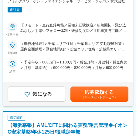
フォルクスワーゲン・ファイナンシャル・サービス・ジャパン 株式会社
他社と比較して業務の幅が広いです。これにより、業務の理解度
が深まるとともに、広範な取り組みを通じて知識を身に付けるこ
正社員
とが可能です。示談業務だけでなく、整備ミスの調査や事故以外
の場面でも調べる業務が含まれているため、多様な業務経験を得
ることができます。
【リモート・直行直帰可能／業種未経験歓迎／新規開拓・飛び込
みなし／手厚いフォロー体制・研修制度◎／社用車貸与可能／世
仕事内容
■資格取得サポートについて
界トップシェアを誇るブランド力】
先輩の業務をサポートしながら、アジャスター資格取得に向けて
＜勤務地詳細1＞千葉エリア住所：千葉県エリア 受動喫煙対策：
試験勉強に取り組んでいただきます。アジャスターは、立会調査
■業務内容
屋内全面禁煙＜勤務地詳細2＞茨城エリア住所：茨城県エリア 受
の基礎を学ぶ見習からスタートし、初級→3級→2級とランクアッ
当社が提供する金融商品を通じて、担当エリアにおける正規販売
勤務地
動喫煙対策：屋内全面禁煙変更の範囲：会社の定める事業所（リ
プしていきます。初回の試験費用は全額を会社が負担します。各
店の売上を最大化するための提案・支援を行っていただきます。
モートワーク含む）
＜予定年収＞600万円～1,100万円＜賃金形態＞月給制＜賃金内訳
資格取得に向けて各種社内研修と自研センター（損害保険会社が
自宅をオフィスとし、営業車で担当エリアの正規販売店を訪問す
＞月額（基本給）：600,000円～820,000円＜月給＞600,000円～
設立した研修施設）での基礎研修で、働きながらアジャスターの
るスタイルです。1エリア1担当制の為、裁量をもち営業ができま
給与
820,000円＜昇給有無＞有＜残業手当＞有＜給与補足＞■年収は、
資格が取得可能です。
す。
前職でのご年収やこれまでのご経験・スキルを鑑み選考の中で決
訪問先は正規販売店のみとなりますので、飛び込み営業による新
定いたします。※賞与：年1回支給（上記想定年収の15%を賞与と
■モデル年収
規開拓はなく、お客様と中長期的な関係構築ができる仕事です。
して支給）賃金はあくまでも目安の金額であり、選考を通じて上
見習い資格取得後：概ね変わりません。プラス6万円程です。
正規販売店の経営効率化のための金融商品も提供し、売上・収益
応募依頼する
気になる
下する可能性があります。月給(月額)は固定手当を含めた表記で
初級資格取得を目指す(目安入社2年目、取得後377万円～414万
を最大化するための戦略パートナーとして企画・実行いただきま
（エージェントサービス）
す。
円)
す。そのため販売に関する施策の企画から提案および実施まで、
三級(目安入社6年目、取得後450万円～580万円)、二級(目安入社8
金融スペシャリストとして幅広くご活躍いただけます！
年目、取得後570万円～966万円)
※月1回、東京本社での営業会議に参加し情報共有と戦略立案を行
締切間近
います。（付随する交通費・宿泊費は会社負担です）
変更の範囲：会社の定める業務
【海浜幕張】AML/CFTに関わる実務/運営管理◆イオン
■組織について
G安定基盤/年休125日/役職定年無
担当エリアは一人で受け待ちますが、複数のエリアを統括し業務