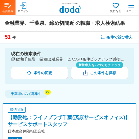
会員登録
ログイン
気になる
メニュー
金融業界、千葉県、締め切間近
の転職・求人検索結果
51
条件で並び替え
件
現在の検索条件
[勤務地]千葉県 [業種]金融業界 [こだわり条件ピックアップ]締切間近
新着求人をいつでもチェック
条件の変更
この条件を保存
千葉県
のみで募集中
締切間近
【勤務地：ライフプラザ千葉(茂原サービスオフィス)】
サービスサポートスタッフ
日本生命保険相互会社