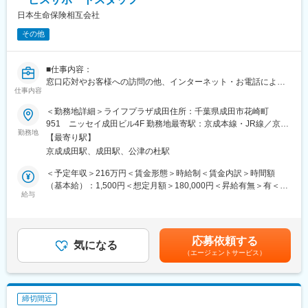
・男女共に育児休職取得率は100%！
させていただきます。(なお、入社に至らなかった場合は、当社が
・時差出勤制度、社宅制度（営業所長就任後、利用可）も完備
日本生命保険相互会社
取得した個人情報については、当社で責任を持って廃棄いたしま
・住宅手当や家族手当、退職金手当等の福利厚生制度が充実
その他
す。)
新24－3066,ネットワーク業務部
■同社の強み
契約のほぼすべて（約96％）が有配当保険（会社の利益の一部を
■仕事内容：
変更の範囲：無
配当金としてご契約者へお支払いする保険）なので、配当還元が
窓口応対やお客様への訪問の他、インターネット・お電話による
充実しており、実質的な保険料負担の軽減を図っております。
仕事内容
お手続き・ご相談への対応など当社ご契約者様へのアフターサー
「健康配当」にも注力しており、健康であれば健康配当のお支払
ビス及び営業
＜勤務地詳細＞ライフプラザ成田住所：千葉県成田市花崎町
いが続くという仕組みに強みがあります。
■労働契約補足：
951 ニッセイ成田ビル4F 勤務地最寄駅：京成本線・JR線／京成
まずはサービスサポートスタッフ(パート職制／３ヵ月毎に契約更
勤務地
成田・成田駅受動喫煙対策：屋内全面禁煙変更の範囲：会社の定
変更の範囲：会社の定める業務
【最寄り駅】
新)として採用します。パート職制を経て、お客様へのコンサルテ
める事業所
京成成田駅、成田駅、公津の杜駅
ィングに必要な基礎知識・基礎スキルを習得し勤務良好の場合、
サービスコーディネーター(正職員)への登用※となります。
＜予定年収＞216万円＜賃金形態＞時給制＜賃金内訳＞時間額
※本人希望・業務習熟度・勤務実態等に応じて、サービスコーディ
（基本給）：1,500円＜想定月額＞180,000円＜昇給有無＞有＜残
ネーターへの登用有無及び登用時期は異なります。
給与
業手当＞有＜給与補足＞※想定年収は2024年度実績。※想定年収は
※労働条件の詳細は面談時に説明します。
パート職制を１年間続けた場合の金額。※記載の時給は2025年4月
■サービスコーディネーター(正職員)勤務条件
時点の営業職員規定に基づく。※正職員登用後の条件等について
【期間の定め】無
は、職務内容欄参照。賃金はあくまでも目安の金額であり、選考
応募依頼する
【初任給月額】231,000円
気になる
を通じて上下する可能性があります。月給(月額)は固定手当を含め
（エージェントサービス）
【就業時間】9:00～17:00(休憩1時間)
た表記です。
※記載の初任給月額は2025年4月時点の営業職員規定に基づく。
■個人情報利用について：
サービスコーディネーター(サービスサポートスタッフ)の採用募集
締切間近
に際し、当社が応募者の方々より取得した個人情報につきまして