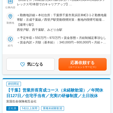
●無理なく長く働ける環境
レックス可/本部でのキャリアアップ】
・土日祝日はしっかり休み
仕事内容
・残業は10時間未満と非常に少ない
■業務概要：
・有給も希望通り取得できる運用
＜勤務地詳細＞本社住所：千葉県千葉市美浜区幸町2-1-2 勤務地最
・為替デリバティブ商品の販売戦略の立案および実行
→プライベートと仕事の両立がしやすい体制です。
寄駅：京成千葉線／西登戸駅受動喫煙対策：敷地内喫煙可能場所
・顧客ニーズの分析とそれに基づく商品提案
勤務地
●地域密着で転勤なし
あり
【最寄り駅】
・新規顧客の開拓および既存顧客との関係構築
家庭や生活スタイルを変えることなく、千葉県内で腰を据えて働
西登戸駅、西千葉駅、みどり台駅
・市場動向の分析と競合調査
けます。
・取引契約の締結およびアフターフォローの実施
＜予定年収＞550万円～970万円＜賃金形態＞月給制補足事項なし
・社内の関連部門との連携による情報共有
■スキルアップのための研修制度
＜賃金内訳＞月額（基本給）：340,000円～600,000円＜月給＞
給与
経験者向けに、さらに専門性を磨けるプログラムを用意していま
340,000円～600,000円＜昇給有無＞有＜残業手当＞有＜給与補足
※既存顧客へのアプローチがメインとなります。
す。
＞■賞与：年2回■昇給：有※給与詳細は経験・能力を考慮の上決定
※個人オーナーではなく、法人向け営業に特化しております。
・商品知識や事務手続き、法令関連の研修
します。※所定外労働手当は別途支給いたします。賃金はあくまで
・営業ノウハウや提案スキル向上の研修
も目安の金額であり、選考を通じて上下する可能性があります。
応募依頼する
■当部門のミッション：
気になる
・定期的な検定・振り返りミーティング
月給(月額)は固定手当を含めた表記です。
（エージェントサービス）
・年間の販売目標の達成および新規顧客とのリレーション構築
→ 長期的なキャリア形成に役立つ内容が揃っています。
・顧客満足度の向上を目指し、リピート率を増加させる
・市場シェアの拡大
■組織構成
・自身の専門知識を深め、業界内での信頼性を高める
20～40代のメンバーが中心。
締切間近
個々で戦うスタイルではなく、チームでサポートし合いながら成
【千葉】営業所長育成コース（未経験歓迎）／年間休
※入行後に証券外務員１種・行内デリバティブ販売資格を取得いた
果を積み上げる文化があります。
だく可能性がございます。
日127日／住宅手当有／充実の研修制度／土日祝休
“数字至上主義”ではなく、お客様目線の提案を大切にする営業スタ
※先輩社員によるOJTをメインに実務キャッチアップをしていただ
イルです。
富国生命保険相互会社
きます。
正社員
5名以上採用
業種未経験歓迎