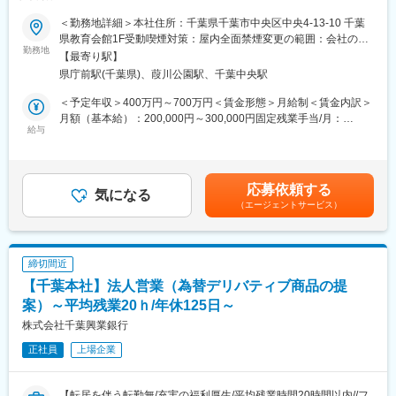
社員一人ひとりのキャリア形成を支援するさまざまな制度が整っ
ています。ジョブ・チャレンジ制度やキャリア・トランスファー
■こんな環境を求める保険営業の方へ
＜勤務地詳細＞本社住所：千葉県千葉市中央区中央4-13-10 千葉
制度を活用しながら、自らのキャリアビジョンを実現することが
これまで培った経験を活かしつつ、安定と働きやすさを両立した
県教育会館1F受動喫煙対策：屋内全面禁煙変更の範囲：会社の定
できます。また、将来的には他部門への異動や昇進の機会も豊富
い。
勤務地
める事業所
【最寄り駅】
です。
そんな思いを持つ方に最適なポジションです。
県庁前駅(千葉県)、葭川公園駅、千葉中央駅
■企業の特徴／魅力
当社はアフラックの専属代理店として、千葉県エリアの公立学
損害保険ジャパン株式会社は、国内最大級の損害保険会社とし
校・官公庁を中心に、地域の皆さまへ生命保険サービスを提供し
＜予定年収＞400万円～700万円＜賃金形態＞月給制＜賃金内訳＞
て、約3割の市場シェアを誇ります。創業135年以上の歴史と強固
ています！
月額（基本給）：200,000円～300,000円固定残業手当/月：
な経営基盤を持ち、「Innovation for Wellbeing」を掲げ、社会に
給与
50,000円（固定残業時間20時間0分/月）超過した時間外労働の残
貢献する新たな商品やサービスを提供しています。社員一人ひと
■業務内容
業手当は追加支給＜月給＞250,000円～350,000円（一律手当を含
りが多様性を認め合い、個の強みを最大限発揮できる環境が整っ
公共機関を中心とした安定した営業フィールドで、以下の業務を
む）＜昇給有無＞有＜残業手当＞有＜給与補足＞■賞与：年2回
ています。
ご担当いただきます。
（実績に応じて支給）■昇給：有（年1回）■インセンティブ：毎
応募依頼する
・がん保険をはじめとした生命保険商品のご案内
気になる
月支給（実績に応じて）【モデル年収】入社3年目：460万円入社
（エージェントサービス）
変更の範囲：会社の定める業務
・既存契約の見直し・更新のサポート
8年目：600万円入社10年目：670万円賃金はあくまでも目安の金
・事務処理（書類整備・データ入力など）
額であり、選考を通じて上下する可能性があります。月給(月額)は
※訪問先は学校・市役所など固定の公共施設がメイン。
固定手当を含めた表記です。
※社用車は個別貸与で通勤利用OK。駐車場代も会社負担です。
締切間近
※直行直帰にも対応しており、時間をムダなく使えます。
【千葉本社】法人営業（為替デリバティブ商品の提
■当求人のポイント
案）～平均残業20ｈ/年休125日～
●透明性の高い報酬制度
株式会社千葉興業銀行
・固定給に加えて毎月のインセンティブ支給
正社員
上場企業
・給与テーブルが明確に開示されており、収入のロードマップが
わかりやすい
→これまでの努力や成果が“見える形”で報酬に反映されます。
【転居を伴う転勤無/充実の福利厚生/平均残業時間20時間以内//フ