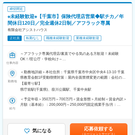
す。社用車は通勤に使用することも可能です。（駐車場代会社負
めています。
固定手当を含めた表記です。
担）
「一人で結果を背負う」スタイルではなく、困ったときはすぐに
締切間近
周りに頼れる文化が根付いています。
※未経験歓迎※【千葉市】保険代理店営業◆駅チカ／年
■入社後の流れ：
実際に、未経験から始めた先輩が多く活躍中です。
ご入社後1か月目は、商品研修、事務研修、コンプライアンス研修
間休日120日／完全週休2日制／アフラック専属
を実施。2か月目は販売スキル研修、3ヶ月目以降は定期的な検定
■こんな方を歓迎します
有限会社アシストハウス
を実施するなど、研修制度が充実しています。入社時研修だけで
・初めての営業職に挑戦してみたい方
正社員
転勤なし
職種未経験歓迎
業種未経験歓迎
なく定期的にフィードバックを受ける機会もあるため成長できる
・人と話すことや、相手の気持ちに寄り添うことが得意な方
環境です。
・チームで支え合う働き方を大切にしたい方
・わからないことを素直に吸収し、成長しようとする姿勢がある
～アフラック専属代理店/素直でやる気のある方歓迎！未経験
■組織構成：
方
OK！/官公庁・学校向け～
20～40代まで幅広い年齢の社員が在籍しております。入社後は先
仕事内容
輩社員が丁寧にフォローしますので、未経験でもご安心くださ
変更の範囲：会社の定める業務
■当社について
い。社員同士で切磋琢磨しながらも、個人プレーではなく協力し
＜勤務地詳細＞本社住所：千葉県千葉市中央区中央4-13-10 千葉
1995年、アフラックの専属代理店として法人化して以来、千葉県
あって業務を進めています。
県教育会館1F受動喫煙対策：屋内全面禁煙変更の範囲：会社の定
内の官公庁や公立学校を中心に、数多くの皆さまへ生命保険サー
勤務地
める事業所
【最寄り駅】
ビスを提供してきました。
■会社・求人の魅力：
県庁前駅(千葉県)、葭川公園駅、千葉中央駅
私たちは、難しく感じられがちな保険の仕組みを “誰にでも理解し
・1995年にアフラック専属代理店として法人化し、千葉県内の公
やすく伝える” ことを大切にし、お客様が本当に必要とする保障を
立小・中学校・高等学校・官公庁を中心とした団体の職員様から
＜予定年収＞350万円～700万円＜賃金形態＞月給制＜賃金内訳＞
選べるようサポートしています。また、もしもの際には、給付金
個人のお客様まで、幅広く生命保険のご案内をしております。お
月額（基本給）：200,000円～250,000円固定残業手当/月：
や保険金の手続きがスムーズに進むよう、迅速な対応を行うこと
給与
客様に十分納得していただいた上で必要な保障にご加入いただく
50,000円（固定残業時間20時間0分/月）超過した時間外労働の残
を使命としています。
ために、分かりにくい保険用語を分かりやすく表現し、分かりや
業手当は追加支給＜月給＞250,000円～300,000円（一律手当を含
すく説明することをモットーとしています。
む）＜昇給有無＞有＜残業手当＞有＜給与補足＞■賞与：年2回
■募集の背景
・固定の給与に加えて毎月のインセンティブ制度があり、実績に
（実績に応じて支給）■昇給：有（年1回）■インセンティブ：毎
応募依頼する
さらなる事業拡大と、地域のお客様へのサービス強化のため、新
気になる
応じて適切な評価を得ることができます。インセンティブや給与
月支給（実績に応じて）【モデル年収】入社3年目：460万円入社
（エージェントサービス）