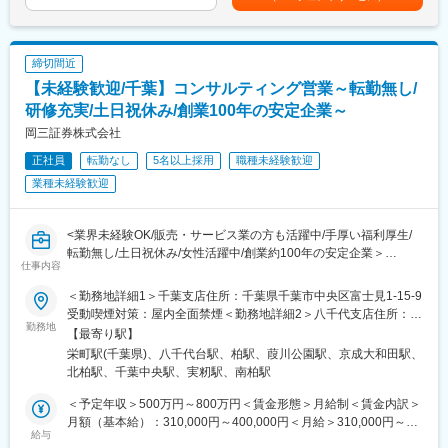
しい仲間を迎えることになりました。
のテーブルが明確になっており個人ごとに目標を設定することが
8年目：600万円入社10年目：670万円賃金はあくまでも目安の金
可能ですのでモチベーション高く業務を進めることができます。
額であり、選考を通じて上下する可能性があります。月給(月額)は
■業務内容
・土日祝休み、残業月10時間以下、転勤なしと働きやすい環境で
固定手当を含めた表記です。
地域の公立学校・市役所など、公共性の高い訪問先を中心に、以
す。有給もとりやすく希望通りに取得することが可能なため、仕
締切間近
下のような業務を担当していただきます。
事とプライベートの両立が可能です。
【未経験歓迎/千葉】コンサルティング営業～転勤無し/
・お客様の生活スタイルや将来設計に寄り添った保険のご提案
・契約内容の見直し・更新手続き・アフターフォロー
研修充実/土日祝休み/創業100年の安定企業～
変更の範囲：会社の定める業務
・営業のサポートとなる事務業務全般
岡三証券株式会社
※社用車は1人1台貸与。駐車場代は会社負担のため、余計なコス
正社員
転勤なし
5名以上採用
職種未経験歓迎
トはかかりません。
※直行直帰も可能で、地域密着の落ち着いた環境で働けます。
業種未経験歓迎
■研修・育成制度
未経験でも安心してスタートできるよう、アフラック専任のトレ
<業界未経験OK/販売・サービス業の方も活躍中/手厚い福利厚生/
ーナーによる段階的な研修があります。
転勤無し/土日祝休み/女性活躍中/創業約100年の安定企業＞
仕事内容
1か月目：基本知識（商品内容・事務フロー・コンプライアンス）
■業務概要：
2か月目：営業スキルや提案の仕方を習得
個人および中小企業の法人顧客に対する資産運用のパートナーと
＜勤務地詳細1＞千葉支店住所：千葉県千葉市中央区富士見1-15-9
3か月目以降：定期的な検定・フィードバックで継続的にスキルア
して、最適な金融サービスを提供していただきます。資産形成の
受動喫煙対策：屋内全面禁煙＜勤務地詳細2＞八千代支店住所：千
ップ
ご提案に留まらず専門部署との連携による事業承継やM&A、不動
勤務地
葉県八千代市八千代台東 1-1-10 受動喫煙対策：屋内全面禁煙＜勤
【最寄り駅】
※保険の知識がゼロの方でも成長できる仕組みを整えています。
産管理など多様なソリューションの提供も行っており、金融の専
務地詳細3＞柏支店住所：千葉県柏市柏 2-6-8 受動喫煙対策：屋内
栄町駅(千葉県)、八千代台駅、柏駅、葭川公園駅、京成大和田駅、
門知識を磨くことができます。
全面禁煙変更の範囲：会社の定める事業所
北柏駅、千葉中央駅、実籾駅、南柏駅
■組織構成
■職務詳細：
20～40代の社員が中心となって活躍中。
・個人および法人顧客への資産運用アドバイス
＜予定年収＞500万円～800万円＜賃金形態＞月給制＜賃金内訳＞
「個人プレー」ではなく、相談しながらお客様に向き合うスタイ
・新規顧客の開拓および既存顧客のフォロー
月額（基本給）：310,000円～400,000円＜月給＞310,000円～
ルのため、困った時もすぐにフォローし合える環境です。
・顧客のライフプランに応じた投資商品の提案
給与
400,000円＜昇給有無＞有＜残業手当＞有＜給与補足＞■ご経験、