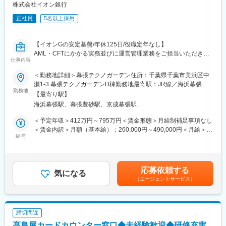
株式会社イオン銀行
面でサポートを行う上長から、適宜アドバイスを受けられる環境
です。月に1回の営業会議では全国のメンバーが東京に集まり、好
正社員
5名以上採用
事例の共有やトレーニング、本社スタッフとの交流を行います。
会議後には全員で食事をしながら情報交換を行う時間もありコミ
ュニケーションも活発な環境です！
【イオンGの安定基盤/年休125日/役職定年なし】
一度退職して他社へ転職したものの「やはり当社で働きたい」と
AML・CFTにかかる実務並びに運営管理業務をご担当いただきま
仕事内容
いう思いから再入社した社員も在籍しています。
す。
■業務内容：
＜勤務地詳細＞幕張テクノガーデン住所：千葉県千葉市美浜区中
■やりがい・魅力点
・AML・CFTにかかる実務並びに運営管理
瀬1-3 幕張テクノガーデンD棟勤務地最寄駅：JR線／海浜幕張駅
・裁量◎：1つのエリアを全てお任せし、提案から実行までを一任
（取引モニタリング、取引フィルタリング、疑わしい取引届出、
勤務地
受動喫煙対策：屋内全面禁煙
【最寄り駅】
されるため、裁量の大きさがやりがいに直結します。また正規販
捜査照会対応、救済法対応、外国人管理などの実務・運営管理を
海浜幕張駅、幕張豊砂駅、京成幕張駅
売店の経営者に対する営業活動も行いますので、経営的視点が磨
ご担当いただきます。）
かれます。弊社の最前線にて、自ら考え、動いた上で成果が目に
■働き方：
＜予定年収＞412万円～795万円＜賃金形態＞月給制補足事項なし
見える形になるのが醍醐味です。
・シフト勤務制
＜賃金内訳＞月額（基本給）：260,000円～490,000円＜月給＞
・営業車：自社ブランドの高級車を営業車として貸与します！
■魅力
給与
260,000円～490,000円＜昇給有無＞有＜残業手当＞有＜給与補足
（ガソリン代も会社負担です）
【銀行全体】
＞※上記はあくまで予定年収であり、年収は経験とスキルを鑑み、
・キャリアパス：入社後はご自身の志向性次第で様々な可能性が
・イオン銀行は商業と金融が融合して生まれた、他にはない個性
決定します。賃金はあくまでも目安の金額であり、選考を通じて
あります。（前例：マーケティング部へ異動/営業推進の業務への
を持つ銀行。”親しみやすく、便利で、わかりやすい”金融サービス
上下する可能性があります。月給(月額)は固定手当を含めた表記で
応募依頼する
キャリアチェンジ等）
を目指しています。
気になる
す。
・サポート体制：入社後東京本社にて、時間をかけてしっかりと
（エージェントサービス）
・役職定年はなく、65歳定年制を設けています。
研修を行った上での配属となりますので、金融業界でのご経験が
【部】
ない方もご安心ください。
・裁量範囲の大きい環境で管理スパンを持った働き方をしていた
だくことで成長していただける職場です
締切間近
変更の範囲：会社の定める業務
・上位職位との距離も近く、フラットでコミュニケーションも活
髙島屋カードカウンター窓口◆未経験歓迎◆研修充実