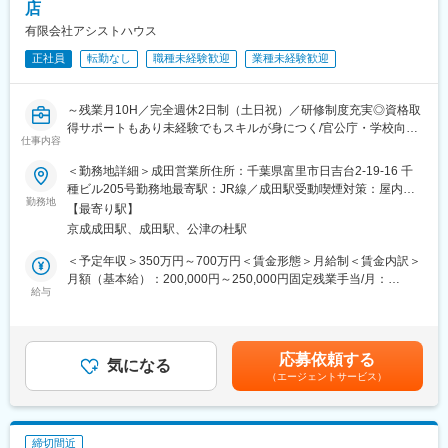
させていただきます。(なお、入社に至らなかった場合は、当社が
店
取得した個人情報については、当社で責任を持って廃棄いたしま
有限会社アシストハウス
す。)
新25－2455,ネットワーク業務部
正社員
転勤なし
職種未経験歓迎
業種未経験歓迎
変更の範囲：無
～残業月10H／完全週休2日制（土日祝）／研修制度充実◎資格取
得サポートもあり未経験でもスキルが身につく/官公庁・学校向け
仕事内容
をメインに団体から個人への提案～
＜勤務地詳細＞成田営業所住所：千葉県富里市日吉台2-19-16 千
未経験でも安心して始められる生命保険アドバイザー募集！
種ビル205号勤務地最寄駅：JR線／成田駅受動喫煙対策：屋内全
勤務地
面禁煙変更の範囲：会社の定める事業所
【最寄り駅】
■会社について
京成成田駅、成田駅、公津の杜駅
当社は平成7年の法人化以来、アフラックの専属代理店として千葉
県の公立学校や行政機関の職員の皆さまを中心に、日常生活に欠
＜予定年収＞350万円～700万円＜賃金形態＞月給制＜賃金内訳＞
かせない生命保障を届けてきました。
月額（基本給）：200,000円～250,000円固定残業手当/月：
“難しい言葉を使わず、伝えるべきことを分かりやすく伝える”こと
給与
50,000円（固定残業時間20時間0分/月）超過した時間外労働の残
を大切にし、お客様が困ったときに頼れる存在であることを使命
業手当は追加支給＜月給＞250,000円～300,000円（一律手当を含
としています。
む）＜昇給有無＞有＜残業手当＞有＜給与補足＞■賞与：年2回
（実績に応じて支給）■昇給：有（年1回）■インセンティブ：毎
応募依頼する
■業務内容
気になる
月支給（実績に応じて）【モデル年収】入社3年目：460万円入社
（エージェントサービス）
経験の有無よりも、「相手の話を丁寧に聞けるか」を重視してい
8年目：600万円入社10年目：670万円賃金はあくまでも目安の金
ます。
額であり、選考を通じて上下する可能性があります。月給(月額)は
担当するのは、学校や役所など地域に密着した公共施設がほとん
固定手当を含めた表記です。
どです。
締切間近