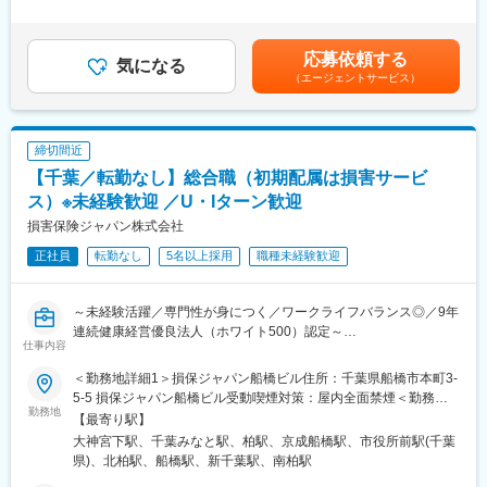
異業種から転職してきた仲間も多数います。
・社内の専門部署との連携による総合的なソリューション提供
実績等を考慮の上決定します。■給与改定（7月）・賞与年2回（6
■本業務のやりがい：
月、12月）賃金はあくまでも目安の金額であり、選考を通じて上
変更の範囲：無
・証券というかたちのないものを扱うからこそ、総合的な人間力
下する可能性があります。月給(月額)は固定手当を含めた表記で
応募依頼する
や高いレベルの知見が試され、営業として高いスキルを磨くこと
気になる
す。
（エージェントサービス）
ができます。
・命の次に大切な「資産」を預かる為には、自らの知識で人々の
役に立ち、信頼される存在になることが求められます。大きな責
任が求められるからこそ、顧客の期待に応えられた時の喜びやや
締切間近
りがいが大きい仕事です。
【千葉／転勤なし】総合職（初期配属は損害サービ
■組織体制：
当社の社員の約3割が中途入社であり、様々なバックグラウンドを
ス）※未経験歓迎 ／U・Iターン歓迎
持つメンバーが活躍しています。営業、販売、サービス業など多
損害保険ジャパン株式会社
岐にわたる業界からの転職者が多く、異業種での経験を活かしな
正社員
転勤なし
5名以上採用
職種未経験歓迎
がら金融業界でキャリアを築いています。
■就労環境：
子育てしながら働く社員のさまざまなワークスタイル支援を行っ
～未経験活躍／専門性が身につく／ワークライフバランス◎／9年
ております。定量目標や残業を無くす働き方や就業時間を最大1時
連続健康経営優良法人（ホワイト500）認定～
間30分短縮することができる育児短時間勤務等が導入されてお
仕事内容
■業務概要
り、ライフステージに合わせて安心して働き続けることが可能で
事故受付から損害調査、事故の相手方との交渉などを行い、保険
す。
＜勤務地詳細1＞損保ジャパン船橋ビル住所：千葉県船橋市本町3-
金のお支払いまでを担当いただきます。お客様にとってマイナス
■研修制度：
5-5 損保ジャパン船橋ビル受動喫煙対策：屋内全面禁煙＜勤務地
な出来事に対し、日常生活へ戻るためのお力添えができるため、
勤務地
入社後は2週間ほど本社（東京都）にて座学研修を行っており、未
詳細2＞損保ジャパン千葉ビル住所：千葉県千葉市中央区千葉港8-
【最寄り駅】
直接感謝の言葉をいただくこともあるやりがいを感じられる業務
経験であっても基礎から金融の専門知識を学ぶことができます。
4 損保ジャパン千葉ビル受動喫煙対策：屋内全面禁煙＜勤務地詳
大神宮下駅、千葉みなと駅、柏駅、京成船橋駅、市役所前駅(千葉
です。専門知識を学びながら成長できる環境が整っており、キャ
その後現場配属となり、メンターのフォローのもとOJT形式で業
細3＞柏セントラルプラザ業務棟住所：千葉県柏市中央町1-1 柏セ
県)、北柏駅、船橋駅、新千葉駅、南柏駅
リアアップを目指していただけます。
務を習得いただきます。
ントラルプラザ業務棟受動喫煙対策：屋内全面禁煙変更の範囲：