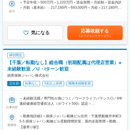
■職務詳細
■企業の特徴/魅力：
会社の定める事業所（リモートワーク含む）
＜予定年収＞500万円～1,220万円＜賃金形態＞月給制＜賃金内訳
・事故の受付対応および詳細確認
岡三証券は創業100周年を迎えた老舗の証券会社であり、独立系
＞月額（基本給）：217,180円～693,000円＜月給＞217,180円～
・損害調査および損害額の算定
給与
証券会社として顧客一人ひとりの立場に立った投資情報と商品を
693,000円＜昇給有無＞有＜残業手当＞有＜給与補足＞■賞与：年
・事故相手方との交渉および保険金支払い手続き
提供しています。リテール分野での強みを発揮し、長年にわたり
2回（会社業績、評価による）※年収は前職などを考慮し、変動し
・顧客対応およびフォローアップ
個人顧客からの信頼を築いてきました。安定した経営基盤と、常
ます。※上記予定年収は残業手当を含みます。※損保未経験者の方
・関連書類の作成および管理
に進化を続ける企業文化が魅力です。
の入社時の想定年収は500万（月給217,180円）～780万円（月給
応募依頼する
■入社後の流れ
気になる
335,000円）となります。賃金はあくまでも目安の金額であり、
（エージェントサービス）
「キャリア採用社員向け入社式」では、会社紹介や企業文化、制
変更の範囲：会社の定める業務
選考を通じて上下する可能性があります。月給(月額)は固定手当を
度・ルールに関する研修を実施。経営層からのメッセージや同期
含めた表記です。
との交流を通じて、企業理解を深め、新たな一歩を踏み出すため
の大切な機会となります。入社後も、業務に必要な知識やスキル
締切間近
を幅広く学べる導入研修、そしてOJTによる実践的な指導を行い
【千葉／転勤なし】総合職（初期配属は代理店営業）※
ます。OJT担当の先輩社員が丁寧にサポートするため、未経験の
方でも安心して業務を習得できます。さらに、定期的な勉強会や
未経験歓迎 ／U・Iターン歓迎
研修も充実しており、専門知識を着実に身につけ、継続的な成長
損害保険ジャパン株式会社
を目指せる環境です。
正社員
転勤なし
5名以上採用
職種未経験歓迎
■働き方
在宅勤務やシフト勤務など柔軟な働き方を支援しています。育児
や介護などのライフイベントに合わせた勤務時間の調整が可能
～未経験活躍／専門性が身につく／ワークライフバランス◎／9年
で、家庭と仕事の両立を実現できます。デジタルツールを活用し
連続健康経営優良法人（ホワイト500）認定～
た効率的な業務プロセスの導入により、生産性の高い働き方が推
仕事内容
■業務概要
進されています。
代理店とともにお客さまのさまざまなリスクを分析し、最適なソ
■キャリアパス
＜勤務地詳細1＞損保ジャパン船橋ビル住所：千葉県船橋市本町3-
リューションを提供します。保険商品だけでなく、グループ各社
社員一人ひとりのキャリア形成を支援するさまざまな制度が整っ
5-5 損保ジャパン船橋ビル受動喫煙対策：屋内全面禁煙＜勤務地
と連携した各種サービスの提案や、事故を未然に防ぐための提案
勤務地
ています。ジョブ・チャレンジ制度やキャリア・トランスファー
詳細2＞損保ジャパン千葉ビル住所：千葉県千葉市中央区千葉港8-
【最寄り駅】
も行います。未経験から専門知識を身につけ、キャリアアップを