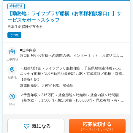
サービスコーディネーター(サービスサポートスタッフ)の採用募集
締切間近
に際し、当社が応募者の方々より取得した個人情報につきまして
【勤務地：ライフプラザ船橋（お客様相談窓口）】サ
は、当社採用募集に関する業務にのみ使用させていただきます。
ただし、当社に入社された場合は、入社後の雇用管理等にも使用
ービスサポートスタッフ
させていただきます。(なお、入社に至らなかった場合は、当社が
日本生命保険相互会社
取得した個人情報については、当社で責任を持って廃棄いたしま
その他
す。)
新25－2454,ネットワーク業務部
■仕事内容：
変更の範囲：無
窓口応対やお客様への訪問の他、インターネット・お電話による
仕事内容
お手続き・ご相談への対応など当社ご契約者様へのアフターサー
ビス及び営業
＜勤務地詳細＞ライフプラザ船橋住所：千葉県船橋市湊町2-1-1
■労働契約補足：
ニッセイ船橋ビル6F 勤務地最寄駅：JR・京成本線／船橋・京成船
まずはサービスサポートスタッフ(パート職制／３ヵ月毎に契約更
勤務地
橋駅受動喫煙対策：屋内全面禁煙変更の範囲：会社の定める事業
【最寄り駅】
新)として採用します。パート職制を経て、お客様へのコンサルテ
所
京成船橋駅、大神宮下駅、船橋駅
ィングに必要な基礎知識・基礎スキルを習得し勤務良好の場合、
サービスコーディネーター(正職員)への登用※となります。
＜予定年収＞216万円＜賃金形態＞時給制＜賃金内訳＞時間額
※本人希望・業務習熟度・勤務実態等に応じて、サービスコーディ
（基本給）：1,500円＜想定月額＞180,000円＜昇給有無＞有＜残
ネーターへの登用有無及び登用時期は異なります。
給与
業手当＞有＜給与補足＞※想定年収は2024年度実績。※想定年収は
※労働条件の詳細は面談時に説明します。
パート職制を１年間続けた場合の金額。※記載の時給は2025年4月
■サービスコーディネーター(正職員)勤務条件
時点の営業職員規定に基づく。※正職員登用後の条件等について
【期間の定め】無
は、職務内容欄参照。賃金はあくまでも目安の金額であり、選考
応募依頼する
【初任給月額】231,000円
気になる
を通じて上下する可能性があります。月給(月額)は固定手当を含め
（エージェントサービス）
【就業時間】9:00～17:00(休憩1時間)
た表記です。