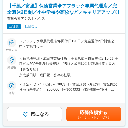
自宅からの直行直帰も可能で、社用車は個人ごとに貸与＆駐車場
【千葉／富里】保険営業◆アフラック専属代理店／完
代も会社が負担します。余計な支出はありません。
仕事の内容は次の通りです。
全週休2日制／小中学校や高校など／キャリアアップ◎
・日々の暮らしに合わせた保障内容を一緒に考えるコンサルティ
有限会社アシストハウス
ング
正社員
転勤なし
・すでに契約しているお客様へのサポート（更新・相談対応な
ど）
・営業活動に関連する事務的な作業全般
～アフラック専属代理店/年間休日120日／完全週休2日制/官公
庁・学校向け～
■未経験でも安心な理由
仕事内容
生命保険の知識がゼロでも、基礎から学べる研修体制を用意して
■業務概要：アフラック専属代理店として、千葉県内の公立小・中
います。
＜勤務地詳細＞成田営業所住所：千葉県富里市日吉台2-19-16 千
学校・高等学校・官公庁を中心に団体から個人まで幅広く生命保
●1か月目
種ビル205号勤務地最寄駅：JR線／成田駅受動喫煙対策：屋内全
険をご案内している当社にて、営業職をお任せいたします。
勤務地
業務で必要となる基礎知識（商品・事務手続き・ルール）をじっ
面禁煙変更の範囲：会社の定める事業所
【最寄り駅】
くり習得。
京成成田駅、成田駅、公津の杜駅
■職務内容：
●2か月目
・がん保険を中心とした生命保険の提案営業
実際の提案に必要なコミュニケーションや販売ノウハウを習得。
＜予定年収＞400万円～700万円＜賃金形態＞月給制＜賃金内訳＞
・更新の手続きや見直し提案
●3か月目以降
月額（基本給）：200,000円～300,000円固定残業手当/月：
・付随する事務業務など
給与
定期的なテストやフィードバックで着実にスキルを高められま
50,000円（固定残業時間20時間0分/月）超過した時間外労働の残
す。
業手当は追加支給＜月給＞250,000円～350,000円（一律手当を含
■業務の特徴：
アフラック専任の育成担当者が伴走するので、金融未経験でも無
む）＜昇給有無＞有＜残業手当＞有＜給与補足＞■賞与：年2回
・顧客は、小中学校や高校、市役所などの官公庁がメインとなり
理なくスタートできます。
（実績に応じて支給）■昇給：有（年1回）■インセンティブ：毎
応募依頼する
ます。エリアは千葉市から北側の地域が多く、直行直帰も可能で
気になる
月支給（実績に応じて）【モデル年収】入社3年目：460万円入社
（エージェントサービス）
す。
■職場の雰囲気
8年目：600万円入社10年目：670万円賃金はあくまでも目安の金
・社用車を1人1台貸与しており、訪問営業を行っていただきま
20代～40代が中心となり、互いにフォローし合いながら仕事を進
額であり、選考を通じて上下する可能性があります。月給(月額)は