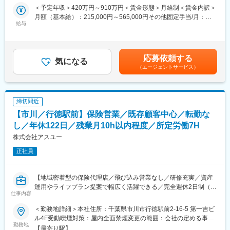
同社は古くから全国の商工会議所／商工会と連携し、地域経済の
客様のライフプランに寄り添う営業スタイル
＜予定年収＞420万円～910万円＜賃金形態＞月給制＜賃金内訳＞
発展に貢献しています。「生命共済制度」「特定退職金共済制
◆首都圏の主要ショッピングモールへ、30店舗新規出店予定！業
月額（基本給）：215,000円～565,000円その他固定手当/月：
度」は同社が発足に貢献しており全国99%にあたる商工会議所の
績拡大フェーズ
給与
10,500円固定残業手当/月：74,500円（固定残業時間45時間0分/
共済・福祉制度を引き受けています。
◆90％以上が未経験スタート！知識ゼロから成長できる独自の仕
月）超過した時間外労働の残業手当は追加支給＜月給＞300,000
その歴史により、商工会議所からの紹介や協業によって訪問のき
組みあり
円～650,000円（一律手当を含む）＜昇給有無＞有＜残業手当＞
っかけを作りやすいアドバンテージは他社にはない有利性があり
◆個人ノルマなし！自分で成長のために目標を考え設定
有＜給与補足＞※上記年収は賞与込みの金額、別途インセンティブ
応募依頼する
ます。
気になる
支給※入社時期で初回賞与額が変動する場合有■昇給：年2回（5月
（エージェントサービス）
金融営業で一番苦しむ行先がない。について同社は商工会議所と
■仕事内容
11月／月給最大20％ベースアップ）■賞与：年2回（5月11月／各
の連携強化により訪問先を見出せます。
日本最大級の大型保険ショップ「ほけんのいろは」で、お金に関
1ヶ月分※23年度実績）モデル年収：520万円＜29歳／入社1年目
するあらゆるライフプランコンサルティングをして頂きます。
＞910万円＜38歳／入社3年目＞賃金はあくまでも目安の金額であ
■アクサGについて
・保険相談
り、選考を通じて上下する可能性があります。月給(月額)は固定手
締切間近
アクサは1817年にフランスで生まれ、世界51の国と地域にサービ
・教育資金や老後資金などの資産形成
当を含めた表記です。
【市川／行徳駅前】保険営業／既存顧客中心／転勤な
ス提供をする保険及び資産運用分野の世界的リーディングカンパ
・NISAやiDeCo等の投資商品に関する相談
ニーです。
・家計相談 など
し／年休122日／残業月10h以内程度／所定労働7H
複数商材からお客様に最適な商品を提案することが可能です。
株式会社アスユー
正社員
■特徴
（1）別部隊があり集客不要
大型ショッピングモールでお買い物中のお客様を店内へ誘致する
【地域密着型の保険代理店／飛び込み営業なし／研修充実／資産
集客部隊がいるので、営業自らお客様を探す必要はありません。
運用やライフプラン提案で幅広く活躍できる／完全週休2日制（土
もちろん、飛び込み営業や紹介獲得などの顧客開拓は必要なし。
仕事内容
日祝）／健康経営優良法人2026 ネクストブライト1000認定】
身内への営業もありません。
（2）90％以上が未経験スタート
＜勤務地詳細＞本社住所：千葉県市川市行徳駅前2-16-5 第一吉ビ
■業務概要
知識ゼロから１人前に成長できる仕組みがあり、どんな業界から
ル4F受動喫煙対策：屋内全面禁煙変更の範囲：会社の定める事業
個人・法人顧客を中心に、生命保険・損害保険の提案や資産形
勤務地
でもチャレンジできる環境です。
所（リモートワーク含む）
【最寄り駅】