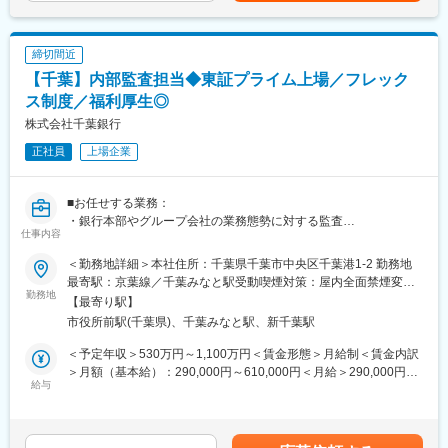
※記載の初任給月額は2025年4月時点の営業職員規定に基づく。
■個人情報利用について：
サービスコーディネーター(サービスサポートスタッフ)の採用募集
締切間近
に際し、当社が応募者の方々より取得した個人情報につきまして
【千葉】内部監査担当◆東証プライム上場／フレック
は、当社採用募集に関する業務にのみ使用させていただきます。
ただし、当社に入社された場合は、入社後の雇用管理等にも使用
ス制度／福利厚生◎
させていただきます。(なお、入社に至らなかった場合は、当社が
株式会社千葉銀行
取得した個人情報については、当社で責任を持って廃棄いたしま
正社員
上場企業
す。)
新25－2454,ネットワーク業務部
■お任せする業務：
変更の範囲：無
・銀行本部やグループ会社の業務態勢に対する監査
仕事内容
・監査計画策定（リスクアセスメント）、実行、報告、経過確
認・改善
＜勤務地詳細＞本社住所：千葉県千葉市中央区千葉港1-2 勤務地
・経営層、連携部署に向けた各種資料作成 等
最寄駅：京葉線／千葉みなと駅受動喫煙対策：屋内全面禁煙変更
勤務地
の範囲：上記参照
【最寄り駅】
■このポジションの魅力／得られる経験やスキル：
市役所前駅(千葉県)、千葉みなと駅、新千葉駅
・新しいことを取り入れていく風土があるため、アイデアを形に
することができる
＜予定年収＞530万円～1,100万円＜賃金形態＞月給制＜賃金内訳
・取締役会直轄組織かつ対象が本部領域のため、影響度、やりが
＞月額（基本給）：290,000円～610,000円＜月給＞290,000円～
いが大きな業務を経験できる
給与
610,000円＜昇給有無＞有＜残業手当＞有＜給与補足＞■当行の規
・中期経営計画の策定プロセスや JSOX、AI 推進・ガバナンス強
程により決定します。■昇給：年1回（7月）■賞与：年2回（6月、
化など幅広いテーマに携わることができる
12月※賞与実績:月給約6か月分程度）賃金はあくまでも目安の金額
※ご自身のスキル・経験・ご志向に応じて最適な PJ をアサインい
であり、選考を通じて上下する可能性があります。月給(月額)は固