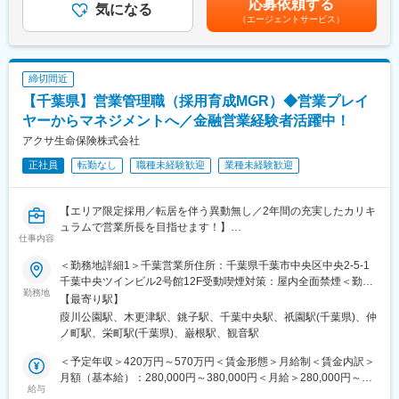
応募依頼する
たします。
気になる
定手当を含めた表記です。
（エージェントサービス）
■キャリアパス：
・本部・グループ会社を対象とした内部監査業務に従事していた
だき、内部監査のプロフェッショナルとしての活躍を期待してお
締切間近
ります。
【千葉県】営業管理職（採用育成MGR）◆営業プレイ
・得意領域でさらに専門性を磨くこともできますし、幅を広げる
ことももちろん可能です。
ヤーからマネジメントへ／金融営業経験者活躍中！
アクサ生命保険株式会社
■組織の特徴：
正社員
転勤なし
職種未経験歓迎
業種未経験歓迎
・取締役会直轄組織として、業務執行部門における内部管理態勢
の客観的な検証や改善提言等を通じて、ガバナンス強化・経営目
標の達成に貢献することができます
【エリア限定採用／転居を伴う異動無し／2年間の充実したカリキ
・監査部全体では 50 名。20 代から 50 代の幅広い年齢や立場の
ュラムで営業所長を目指せます！】
方が活躍しています。
仕事内容
■業務内容
■募集背景：
＜勤務地詳細1＞千葉営業所住所：千葉県千葉市中央区中央2-5-1
アクサアドバイザー（営業社員）の採用・育成・組織マネジメン
千葉銀行では、グループ一体経営の実現に向けた態勢構築を進め
千葉中央ツインビル2号館12F受動喫煙対策：屋内全面禁煙＜勤務
トを担当頂きます。優秀な社員を採用し研修、ロープレ、同行に
勤務地
るなか、グループ・ガバナンス強化の一環として、内部監査態勢
地詳細2＞木更津営業所住所：千葉県木更津市潮浜1-17-59 木更津
【最寄り駅】
よる実践指導、対面実施より自立できる社員を育成し、支社長、
の一層の高度化を目指し、増員を計画しております。
商工会館5F受動喫煙対策：屋内全面禁煙＜勤務地詳細3＞銚子営
葭川公園駅、木更津駅、銚子駅、千葉中央駅、祇園駅(千葉県)、仲
営業所長の指導の下、組織を拡大しマネジメントスキルを学んで
業所住所：千葉県銚子市三軒町19-4 銚子商工会館4F受動喫煙対
ノ町駅、栄町駅(千葉県)、巌根駅、観音駅
頂きます。
変更の範囲：【（変更の範囲）その他当行が指示する業務】
策：屋内全面禁煙
そして入社3年後を目標に営業所長へキャリアアップを目指してい
＜予定年収＞420万円～570万円＜賃金形態＞月給制＜賃金内訳＞
ただきます。
月額（基本給）：280,000円～380,000円＜月給＞280,000円～
給与
380,000円＜昇給有無＞有＜残業手当＞有＜給与補足＞※給与は前