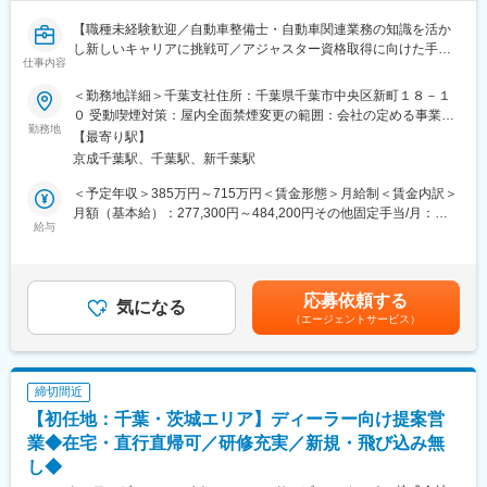
有限会社三平商会は1953年創業の老舗企業です。
(1)新車・中古車販売事業と整備・車検事業
【職種未経験歓迎／自動車整備士・自動車関連業務の知識を活か
(2)携帯通信事業
し新しいキャリアに挑戦可／アジャスター資格取得に向けた手厚
(3)保険事業
仕事内容
い研修制度有／月１回の帰郷手当】
と3つの事業を軸に長らく地元のお客様に支持されております。
■業務内容
＜勤務地詳細＞千葉支社住所：千葉県千葉市中央区新町１８－１
「地域社会に必要な存在となり、常に未来を創造し良き道標とな
アジャスターは、保険に加入しているお客さまが自動車事故に遭
０ 受動喫煙対策：屋内全面禁煙変更の範囲：会社の定める事業所
りたい」との基本方針のもとこれからも地元密着の企業として発
った際、正確な事故状況を調べ、適正な修理費を算出し、示談交
勤務地
（リモートワーク含む）
【最寄り駅】
展をしていきたいと思っております。
渉などの業務を担当します。修理方法や傷の確認といった自動車
京成千葉駅、千葉駅、新千葉駅
整備士の知識を活かすことができます。整備士としての業務も一
変更の範囲：無
部あります。1案件を1名で担当しますが、難しい案件は3名体制
＜予定年収＞385万円～715万円＜賃金形態＞月給制＜賃金内訳＞
で臨むなど、業務としてのフォロー体制は万全です。
月額（基本給）：277,300円～484,200円その他固定手当/月：
給与
5,000円～20,000円＜月給＞282,300円～504,200円＜昇給有無＞
＜業務の流れ＞
有＜残業手当＞有＜給与補足＞※上記年収・月給は目安額（手当含
（1）事故状況の確認：事故に遭われたお客さま（保険契約者）か
む）となります。経験・能力などを考慮し決定いたします。■昇
ら、電話や報告書などを通じて経緯や状況を聞きます。
給：年1回、賞与：年2回賃金はあくまでも目安の金額であり、選
応募依頼する
（2）損害・原因調査：事故現場や修理工場へ出向き、専用のメジ
気になる
考を通じて上下する可能性があります。月給(月額)は固定手当を含
（エージェントサービス）
ャーやデジカメを用いて、車の損傷程度、衝突したものや道路状
めた表記です。
況を細かく確認します。
（3）判断：今回の事故で生じた傷か、過去の傷かを見極め、修理
を行う箇所を判断します。
締切間近
（4）見積書の作成および事務・管理業務：修理費を算出し、修理
【初任地：千葉・茨城エリア】ディーラー向け提案営
の計画を工場側と打ち合わせて見積書や報告書を提出します。
（5）示談交渉：お客さま、事故の相手方との交渉を行います。
業◆在宅・直行直帰可／研修充実／新規・飛び込み無
し◆
■他社と比較した強み