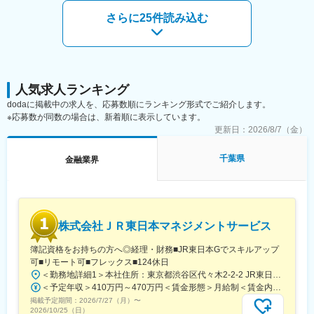
さらに25件読み込む
■休日について：
・週休2日制となります。1か月～3週間前に休みの希望を提出す
ることができます。
・半年に1度10連休を取得できます。
変更の範囲：会社の定める業務
人気求人ランキング
dodaに掲載中の求人を、応募数順にランキング形式でご紹介します。
※応募数が同数の場合は、新着順に表示しています。
更新日：
2026/8/7（金）
千葉県
金融業界
株式会社ＪＲ東日本マネジメントサービス
簿記資格をお持ちの方へ◎経理・財務■JR東日本Gでスキルアップ
可■リモート可■フレックス■124休日
＜勤務地詳細1＞本社住所：東京都渋谷区代々木2-2-2 JR東日本本社ビル9階受動喫煙対策：屋内全面禁煙＜勤務地詳細2＞東京都内オフィス住所：東京都23区内 受動喫煙対策：屋内全面禁煙変更の範囲：会社の定める事業所（リモートワーク含む）
＜予定年収＞410万円～470万円＜賃金形態＞月給制＜賃金内訳＞月額（基本給）：240,000円～250,000円＜月給＞240,000円～250,000円＜昇給有無＞有＜残業手当＞有＜給与補足＞※想定年収には残業月20Hも含めています■昇給：年1回■賞与：年2回(合計3.0ヶ月程度)※総合職：計6.0ヶ月程度■モデル年収総合職（課長）900万円総合職（マネージャー）630万円総合職（主任）520万円エリア（課員）410万円賃金はあくまでも目安の金額であり、選考を通じて上下する可能性があります。月給(月額)は固定手当を含めた表記です。
掲載予定期間：
2026/7/27（月）
〜
2026/10/25（日）