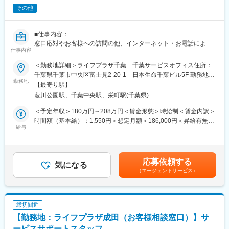
その他
・営業所の実績向上を目的とした、キャンペーンやイベントの企
画・運営
■仕事内容：
■入社後の流れ：
窓口応対やお客様への訪問の他、インターネット・お電話による
・基礎研修／通算3ヵ月（千葉ニュータウン研修センターにて）
仕事内容
お手続き・ご相談への対応など当社ご契約者様へのアフターサー
最初の1ヵ月は座学でビジネスマナー、当社の歴史、生命保険の基
ビス及び営業
礎知識を習得
＜勤務地詳細＞ライフプラザ千葉 千葉サービスオフィス住所：
■労働契約補足：
↓
千葉県千葉市中央区富士見2-20-1 日本生命千葉ビル5F 勤務地最
まずはサービスサポートスタッフ(パート職制／３ヵ月毎に契約更
勤務地
・現地研修／通算6ヵ月
寄駅：千葉都市モノレール・京成・JR線／葭川公園・千葉中央・
【最寄り駅】
新)として採用します。パート職制を経て、お客様へのコンサルテ
配属先の営業所にてお客さまアドバイザーの新規採用、活動基盤
千葉駅受動喫煙対策：屋内全面禁煙変更の範囲：原則なし（ただ
葭川公園駅、千葉中央駅、栄町駅(千葉県)
ィングに必要な基礎知識・基礎スキルを習得し勤務良好の場合、
の開拓 、お客さま対応等の現場での個人営業を経験
し、業務の都合によって、会社の定める事業所に転勤を命じるこ
サービスコーディネーター(正職員)への登用※となります。
↓
とがある。）
＜予定年収＞180万円～208万円＜賃金形態＞時給制＜賃金内訳＞
※本人希望・業務習熟度・勤務実態等に応じて、サービスコーディ
・事務研修／2ヵ月
時間額（基本給）：1,550円＜想定月額＞186,000円＜昇給有無＞
ネーターへの登用有無及び登用時期は異なります。
給与
お客さま対応や事務処理、経営費管理、労務管理等の習得
有＜残業手当＞有＜給与補足＞※想定年収は2023年度実績。※想定
※労働条件の詳細は面談時に説明します。
↓
年収はパート職制を１年間続けた場合の金額。※記載の時給は
■サービスコーディネーター(正職員)勤務条件
・採用研修／1ヵ月
2024年4月時点の営業職員規定に基づく。※正職員登用後の条件等
【期間の定め】無
配属先の営業所にて採用業務の習得
については、職務内容欄参照。賃金はあくまでも目安の金額であ
応募依頼する
【初任給月額】231,000円
気になる
↓
り、選考を通じて上下する可能性があります。月給(月額)は固定手
（エージェントサービス）
【就業時間】9:00～17:00(休憩1時間)
・所長補佐（２～３年目）
当を含めた表記です。
※記載の初任給月額は2024年4月時点の営業職員規定に基づく。
お客さまアドバイザーの採用、指導・育成、同行・営業支援等、
■個人情報利用について：
営業所の経営に必要な知見を培い、FP等の必須資格を取得した
サービスコーディネーター(サービスサポートスタッフ)の採用募集
後、営業所長に昇格。
締切間近
に際し、当社が応募者の方々より取得した個人情報につきまして
【勤務地：ライフプラザ成田（お客様相談窓口）】サ
は、当社採用募集に関する業務にのみ使用させていただきます。
■働き方の魅力：
ただし、当社に入社された場合は、入社後の雇用管理等にも使用
ービスサポートスタッフ