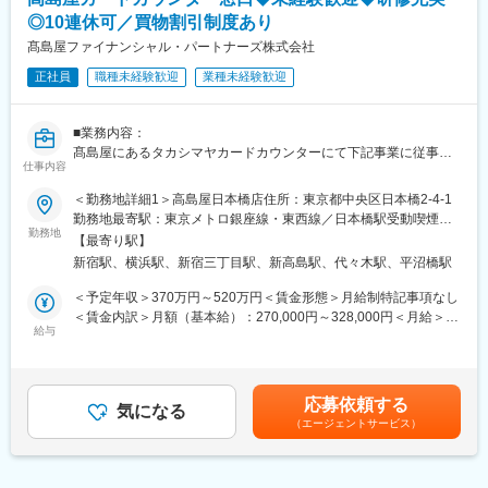
発です
・キャリア採用入社の方に多く活躍いただいている職場です
◎10連休可／買物割引制度あり
■昇給・昇格について
髙島屋ファイナンシャル・パートナーズ株式会社
・毎年実施される昇格試験の受験および面接により上位職を目指
正社員
職種未経験歓迎
業種未経験歓迎
していただけます
■業務内容：
髙島屋にあるタカシマヤカードカウンターにて下記事業に従事し
仕事内容
て頂きます。
※カード勧誘は個人ではなく配属部署全体での目標設定となりま
＜勤務地詳細1＞高島屋日本橋店住所：東京都中央区日本橋2-4-1
す。
勤務地最寄駅：東京メトロ銀座線・東西線／日本橋駅受動喫煙対
※【制度・福利厚生備考】に教育研修の詳細を記載しております。
勤務地
策：屋内全面禁煙＜勤務地詳細2＞髙島屋新宿店住所：東京都渋谷
【最寄り駅】
・カードカウンター運営に関わる営業事務
区千駄ヶ谷5-24-2 勤務地最寄駅：JR各線／新宿駅受動喫煙対策：
新宿駅、横浜駅、新宿三丁目駅、新高島駅、代々木駅、平沼橋駅
・高島屋(専門店含む)と連携したカード獲得の推進業務
屋内全面禁煙＜勤務地詳細3＞髙島屋横浜店住所：神奈川県横浜市
・カード入会受付カウンター運営とカード獲得スタッフの管理業
西区南幸1-6-31 受動喫煙対策：屋内全面禁煙変更の範囲：会社の
＜予定年収＞370万円～520万円＜賃金形態＞月給制特記事項なし
務
定める事業所
＜賃金内訳＞月額（基本給）：270,000円～328,000円＜月給＞
・タカシマヤカードの新規入会受付、付帯商品の受付
給与
270,000円～328,000円＜昇給有無＞有＜残業手当＞有＜給与補足
・既存会員様への住所変更等の諸変更手続き,カード利用に関する
＞昇給は年1回、賞与年2回(6月･12月)賃金はあくまでも目安の金
インフォメーション業務
額であり、選考を通じて上下する可能性があります。月給(月額)は
必要
固定手当を含めた表記です。
応募依頼する
気になる
（エージェントサービス）
■勤務体制：
店舗の勤務時間に応じた早番・中番・遅番のシフト体制となって
おります。
※土日祝日の勤務有り(休みに関してはローテーション制度)