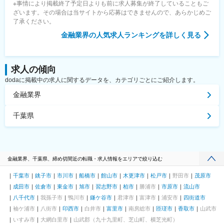
※事情により掲載終了予定日よりも前に求人募集が終了していることもご
ざいます。その場合は当サイトから応募はできませんので、あらかじめご
了承ください。
金融業界
の人気求人ランキングを詳しく見る
求人の傾向
dodaに掲載中の求人に関するデータを、カテゴリごとにご紹介します。
金融業界
千葉県
金融業界、千葉県、締め切間近の転職・求人情報をエリアで絞り込む
千葉市
銚子市
市川市
船橋市
館山市
木更津市
松戸市
野田市
茂原市
成田市
佐倉市
東金市
旭市
習志野市
柏市
勝浦市
市原市
流山市
八千代市
我孫子市
鴨川市
鎌ケ谷市
君津市
富津市
浦安市
四街道市
袖ケ浦市
八街市
印西市
白井市
富里市
南房総市
匝瑳市
香取市
山武市
いすみ市
大網白里市
山武郡（九十九里町、芝山町、横芝光町）