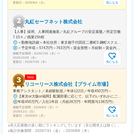
気になる
更新日：
2026/8/4（火）
丸紅セーフネット株式会社
【人事】採用、人事関連施策／丸紅グループの安定基盤／所定労働
7.15ｈ／残業15h程
＜勤務地詳細＞本社住所：東京都千代田区二番町3 麹町スクエア3F勤務地最寄駅：東京メトロ有楽町線／麹町駅受動喫煙対策：敷地内全面禁煙変更の範囲：会社の定める事業所（リモートワーク含む）
＜予定年収＞574万円～763万円＜賃金形態＞月給制＜賃金内訳＞月額（基本給）：285,000円～379,000円＜月給＞285,000円～379,000円＜昇給有無＞有＜残業手当＞有＜給与補足＞【賞与】（'26年度実績）6.6か月分支給【モデル年収例】622万円 入社5年目 (月給30万9千円＋賞与+月残業15時間)賃金はあくまでも目安の金額であり、選考を通じて上下する可能性があります。月給(月額)は固定手当を含めた表記です。
掲載予定期間：
2026/7/30（木）
〜
2026/10/28（水）
気になる
更新日：
2026/7/30（木）
New
リコーリース株式会社【プライム市場】
事務アシスタント／未経験歓迎／年休122日／年収450万円～
【東京or大阪or福岡】配属部署に応じて、以下のいずれかにご勤務いただきます。初期配属地は、ご希望の地域に配属いたします。■本社東京都港区東新橋1-5-2 汐留シティセンター19F☆JR・地下鉄各線 新橋駅より徒歩1分☆都営地下鉄大江戸線 汐留駅より徒歩1分■豊洲事業所東京都江東区東雲1-7-12 KDX豊洲グランスクエア7F☆東京メトロ有楽町線・ゆりかもめ 豊洲駅 徒歩12分☆りんかい線 東雲駅 徒歩12分※豊洲駅より「KDXグランスクエア行き無料シャトルバス」が運行しています。■関西支社大阪府大阪市北区堂島浜2-2-28 堂島アクシスビル12F☆地下鉄四ツ橋線・西梅田駅より徒歩10分・肥後橋駅 徒歩7分☆JR大阪駅 徒歩15分■九州支社福岡県福岡市博多区博多駅東2-10-35 博多プライムイースト3F☆JR博多駅より徒歩7分※受動喫煙対策有（屋内全面禁煙）
年収450万円／入社1年目（月給26万円・年間賞与138万円）
掲載予定期間：
2026/8/3（月）
〜
2026/11/1（日）
気になる
更新日：
2026/8/3（月）
※求人応募数の多い順にランキングしています（非公開求人は除く）。
※集計対象期間：2026/7/31（金）～2026/8/6（木）