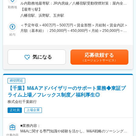
ル内勤務地最寄駅：JR内房線／八幡宿駅受動喫煙対策：屋内全面
■業務概要
勤務地
■就業環境
禁煙変更の範囲：会社の定める事業所
【最寄り駅】
関東エリアにマンション6800棟／31万1000戸と、業界トップク
・完全週休2日制、年間休日122日、残業月10時間以内程度とプラ
八幡宿駅、浜野駅、五井駅
ラスのマンション管理戸数を誇る日本ハウズインググループの総
イベートも大事にできる環境です。
合サービス企業である当社にて、オフィスビル・工場・マンショ
・転勤なしで千葉に拠点を置いて働くことが可能です
＜予定年収＞400万円～500万円＜賃金形態＞月給制＜賃金内訳＞
ンなどの新築・大規模改修工事・リフォームなどの建築施工管理
月額（基本給）：250,000円～450,000円＜月給＞250,000円～
をお任せいたします。現在は大規模修繕工事が中心となります。
給与
■企業の特徴/魅力
450,000円＜昇給有無＞有＜残業手当＞有＜給与補足＞■昇給：あ
株式会社アスユーは、個人や法人を対象に生命保険ならびに損害
り（前年実績：5,000～10,0000円／月）■賞与：年2回（前年実
■業務詳細
保険の代理店業務を手掛ける
績：3.8ヶ月分）【年収例】680万円／50歳・入社32年目（月給42
・見積もり作成
地域に根差した代理店です。コンサルティングから生命保険・損
万円＋手当＋賞与）580万円／45歳・入社7年目（月給38万円＋手
応募依頼する
・工事予算書の作成
気になる
害保険・投資信託の代理店業務をメインに、住宅ローンや不動産
当＋賞与）500万円／41歳・入社18年目（月給35万円＋賞与）賃
（エージェントサービス）
・施工計画書の作成
の有効活用、相続対策等の相談業務や企業のリスクマネジメント
金はあくまでも目安の金額であり、選考を通じて上下する可能性
・現場の工程、品質、安全管理
など幅広い業務を行っています。
があります。月給(月額)は固定手当を含めた表記です。
・資材、職人、協力会社の手配、指示出し など
東京海上日動のトップクオリティ代理店や健康経営優良法人「ネ
クストブライト1000」として認定をされており、安定した経営基
締切間近
■組織構成
盤と信頼を誇ります。
【千葉】M&Aアドバイザリーのサポート業務◆東証プ
建設部建設グループには18名（男性16名、女性2名）が在籍して
います。30代～60代の方まで幅広い年代が活躍しています。
ライム上場／フレックス制度／福利厚生◎
株式会社千葉銀行
■入社後の流れ
変更の範囲：無
正社員
上場企業
経験・スキルに応じた現場に配属します。はじめは先輩社員が担
当する現場で一緒に業務を行いながら、当社の管理スタイルや各
種書類の書式などを学んでいただきます。一通り理解した後に現
■業務内容：
場をお任せします。分からないことは丁寧に教えますのでご安心
M&Aに関する専門知識や経験を活かし、M&A戦略のソーシング・
ください。
仕事内容