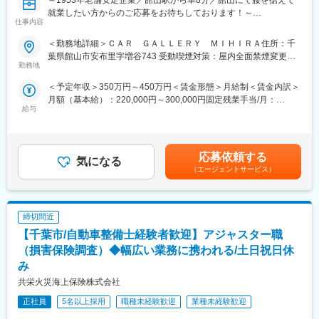
～1953年老舗安定企業／館山駅から車8分／館山にて腰を据えて
で話し合うことができます。
就業したい方からのご応募をお待ちしております！～
・お客様の課題解決や地域社会への貢献を実感できるやりがいの
仕事内容
■業務概要：
ある仕事です。
自動車整備士としての業務をお任せします。今回は、今後の組織
・税務・法務・会計・業界分析などを通じスキルアップを図れま
＜勤務地詳細＞ＣＡＲ ＧＡＬＬＥＲＹ ＭＩＨＩＲＡ住所：千
体制を強化するために募集を行います。
す。
葉県館山市安布里字増谷743 受動喫煙対策：屋内全面禁煙変更の
■職務詳細：
勤務地
・銀行の顧客基盤があり、主に営業店からの情報に基づいて活動
範囲：無
・車検、定期点検、修理などの整備業務
しています（他社のような電話セールスを行う必要がありませ
＜予定年収＞350万円～450万円＜賃金形態＞月給制＜賃金内訳＞
・洗車業務
ん）。
月額（基本給）：220,000円～300,000円固定残業手当/月：
・故障原因の診断と修理内容の説明
給与
30,000円～50,000円（固定残業時間25時間0分/月）超過した時間
・部品交換の見積もり作成と説明
■組織のミッション：
外労働の残業手当は追加支給＜月給＞250,000円～350,000円（一
・整備業務全般など
・後継者不在という社会課題の解決により、地域の企業の円滑な
律手当を含む）＜昇給有無＞有＜残業手当＞有＜給与補足＞※経
■サポート体制：
事業継続を支援し、地域の雇用維持・経済基盤の持続的成長に貢
験・能力等を考慮します。■昇給：年1回 業績連動型■賞与：年2
ご入社後は、経験に応じて業務をお任せしていきます。先輩社員
応募依頼する
献する。
気になる
回 業績連動型■モデル年収23歳 360万円29歳 430万円36歳 460
がOJT形式で丁寧に指導しますので未経験からでも安心して技術
・事業承継やノンコア事業の切り離し、M&Aによる新事業参入な
（エージェントサービス）
万円48歳 590万円上記金額に加え目標突破時には毎月インセンテ
を磨くことができます。
ど、地域の企業の新陳代謝を支援していく。
ィブ配布を実施年間100万以上獲得するスタッフもいます。賃金
■組織体制：
はあくまでも目安の金額であり、選考を通じて上下する可能性が
年齢層は20代から60代まで幅広く、特に30代と40代のベテランス
■キャリアパス：
あります。月給(月額)は固定手当を含めた表記です。
締切間近
タッフが多く在籍しています。新しい仲間を歓迎したいと考えて
・M&Aアドバイザーのスペシャリストを目指すことができます。
いるメンバーばかりで風通しの良い環境です。
【千葉市/自動車整備士経験者歓迎】アジャスター職
・ご自身の希望やお持ちのスキルを考慮し、企画部門への挑戦も
■働き方
可能です。
（損害保険調査）◆幅広い業務に携われる/土日祝日休
残業はほとんどありません。
み
休日：今期は106日に増え来期は110日の予定で、今後さらに拡大
変更の範囲：【（変更の範囲）その他当行が指示する業務】
共栄火災海上保険株式会社
をしていく予定です。有給休暇も取りやすい環境で、長期休暇も
取れます。
正社員
5名以上採用
職種未経験歓迎
業種未経験歓迎
■企業の魅力