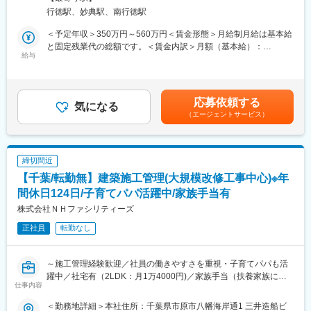
成・相続対策・企業リスクマネジメントなど多岐にわたるコンサ
（3）早期キャリアアップが叶う
行徳駅、妙典駅、南行徳駅
ルティングを行う当社にて、営業職として、保険および資産運用
年功序列を廃した評価制度で早期キャリアアップ可能！新店舗拡
に関するプランニング業務を担当いただきます。
大中につき、店長候補生歓迎です◎
＜予定年収＞350万円～560万円＜賃金形態＞月給制月給は基本給
と固定残業代の総額です。＜賃金内訳＞月額（基本給）：
■業務詳細
給与
■給与例
203,371円～325,394円固定残業手当/月：46,629円～74,606円
保険および資産運用に関するプランニング業務をお任せします。
年収420万（月給30万＋年間賞与60万）を最低保証とし、成果に
（固定残業時間30時間0分/月）超過した時間外労働の残業手当は
・損害保険/生命保険の提案および契約手続き
応じたインセンティブが上乗せされます
追加支給＜月給＞250,000円～400,000円（一律手当を含む）＜昇
・投資信託や相続、ライフプランの相談対応
【業界未経験者 モデル年収】
給有無＞有＜残業手当＞有＜給与補足＞・賞与年2回、決算賞与・
応募依頼する
・住宅ローンや不動産活用のアドバイス
気になる
年収520万円＜29歳／入社1年目＞
昇給年1回賃金はあくまでも目安の金額であり、選考を通じて上下
（エージェントサービス）
・既存顧客への定期的なフォローアップ
年収730万円＜33歳／入社2年目＞
する可能性があります。月給(月額)は固定手当を含めた表記です。
▼業務の特徴など
年収910万円＜38歳／入社3年目＞
・担当エリア：浦安～市川もしくは柏エリア
・法人：個人の割合＝2：8
■魅力
締切間近
・既存顧客中心で飛び込み営業は一切ないため、プランニングに
（1）ノルマなし・無理のない目標設定
【千葉/転勤無】建築施工管理(大規模改修工事中心)※年
専念いただけます。
評価基準となる目標値は会社が指定するのではなく、自分で成長
間休日124日/子育てパパ活躍中/家族手当有
のために目標を考え設定。上長との面談の上最終確定しますが、
■組織構成
無理のない範囲で設定するため、達成率は8～9割程です。
株式会社ＮＨファシリティーズ
・本店（市川）10名(うち営業社員は正社員・契約社員含め7名）
（2）社風の穏やかさ
正社員
転勤なし
異業界・営業未経験者が定着し活躍しています。
個人プレイに走ることなく、チーム一丸となって頑張る社風が魅
医療機関の受付、アパレル販売員、給食調理員など、様々な経歴
力だと、現社員たちから声が上がっています！
をもつ仲間がフォローします。
～施工管理経験歓迎／社員の働きやすさを重視・子育てパパも活
躍中／社宅有（2LDK：月1万4000円)／家族手当（扶養家族に対
■教育体制
仕事内容
して、月上限5,500円）有／土日祝休・年間休日124日／残業月20
東京海上日動火災社の研修制度（1年間）の利用を想定しており、
時間／案件は大規模改修工事中心～
研修期間中は東京海上日動火災社への出社もございます。
＜勤務地詳細＞本社住所：千葉県市原市八幡海岸通1 三井造船ビ