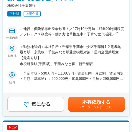
株式会社千葉銀行
■業務特徴・やりがい：
正社員
上場企業
・1社1社に十分時間をかけて投資先企業を理解し、強みを生かし
課題を克服する方策を考え、行動を促していきます。そしてその
成果を、目に見える形で投資先の経営者や従業員と共有すること
～他行・保険業界出身者歓迎！／17時10分定時・残業20時間程度
ができます。
／フレックス制度等・働き方改革推進中／子育て世代活躍／千葉
・投資先の探索、アプローチ、提案などの具体的な活動方法は、
仕事内容
で長期就業を目指したい方へ～
担当者自身が考え実践しています。
＜勤務地詳細＞本社住所：千葉県千葉市中央区千葉港1-2 勤務地
現状、プロパー行員を中心に保険販売に係る企画・運営業務を実
■競合他社優位性：
最寄駅：京葉線／千葉みなと駅受動喫煙対策：屋内全面禁煙変更
施していますが、他の知見を取り入れてより良いものとしたく募
勤務地
永年かけて築き上げた千葉銀行グループの信頼を背景に、より深
の範囲：勤務地補足欄に記載
【最寄り駅】
集するものです。
く企業に入り込み、踏み込んだ提案・支援が行えます。
市役所前駅(千葉県)、千葉みなと駅、新千葉駅
現状、保険会社からも出向を受け入れておりますが、期限付きで
地銀系キャピタル会社として、短期間での収益極大化のみを追い
あり長期的に責任を持って仕事をしていただくためには行員とし
求めることなく、中長期的な目線で投資先企業の成長を支援し、
＜予定年収＞530万円～1,100万円＜賃金形態＞月給制＜賃金内訳
ての採用が必要であると考えたものです。
地域経済に貢献することができます。
＞月額（基本給）：290,000円～610,000円＜月給＞290,000円～
給与
610,000円＜昇給有無＞有＜残業手当＞有＜給与補足＞■当行の規
●お任せする業務
■組織ミッション：
程により決定します。■昇給：年1回（7月）■賞与：年2回（6月、
・保険商品販売に係る企画・運営業務
ファンドの運営者として投資収益を確保しつつ、千葉銀行グルー
12月）賃金はあくまでも目安の金額であり、選考を通じて上下す
・保険関連ツール・システムに係る企画・運営業務
プの一員として、千葉県（及び隣接地域）のベンチャー企業の発
る可能性があります。月給(月額)は固定手当を含めた表記です。
応募依頼する
・保険商品販売に係る商品選定・商品改定業務
気になる
掘・育成支援や、事業承継等の課題解決支援をつうじて、地域の
（エージェントサービス）
持続的発展に貢献することが求められています。
●具体的な業務内容
・上記に記載の通り、保険業務に関する本部での企画業務全般を
■組織構成：
担当していただきます。
業務部投資担当チームに配属予定です。投資担当は7名で構成され
NEW
・非対面チャネルへの保険商品導入や、各種提案ツール開発など
ており、30代前半～50代前半の方が在籍しております。