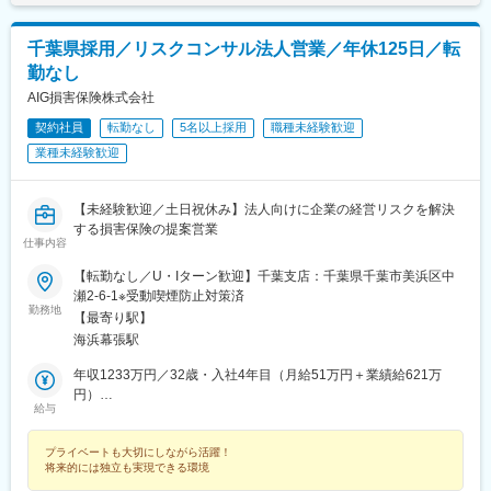
千葉県採用／リスクコンサル法人営業／年休125日／転
勤なし
AIG損害保険株式会社
契約社員
転勤なし
5名以上採用
職種未経験歓迎
業種未経験歓迎
【未経験歓迎／土日祝休み】法人向けに企業の経営リスクを解決
する損害保険の提案営業
仕事内容
【転勤なし／U・Iターン歓迎】千葉支店：千葉県千葉市美浜区中
瀬2-6-1※受動喫煙防止対策済
勤務地
【最寄り駅】
海浜幕張駅
年収1233万円／32歳・入社4年目（月給51万円＋業績給621万
円）
給与
年収758万円／34歳・入社3年目（月給36万円＋業績給326万円）
プライベートも大切にしながら活躍！
将来的には独立も実現できる環境