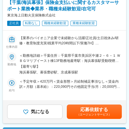
【千葉/海浜幕張】保険金支払いに関するカスタマーサ
のプロジェクトに参加していただきます。
・外部評価機関の評価結果を踏まえた保険商品ラインアップの見
ポート業務◆業界・職種未経験歓迎/在宅可
変更の範囲：（変更の範囲）その他当行が指示する業務
直しなども担当していただきます。
東京海上日動火災保険株式会社
正社員
転勤なし
職種未経験歓迎
業種未経験歓迎
●このポジションの魅力／得られる経験やスキル
外部環境が大きく変化するなかで、当行も評価基準を変更し、よ
りお客さま起点の業務運営態勢を整備中です。保険業務において
【業界のパイオニア企業で未経験から活躍/正社員/土日祝休み/研
も、大きな転換期にある中、商品選定体制や各種提案ツールの高
修・教育制度充実/残業平均20時間以下/実働7H】
度化、非対面チャネルの強化等、当行の今後の10年を見据えた土
仕事内容
■仕事の内容
台作りを担当することは、大きなやりがいだと思います。
特定社員（特定業務主務）として、所属長や上司による指示のも
＜勤務地詳細＞千葉住所：千葉県千葉市美浜区中瀬２－６－１ Ｗ
と、自動車保険の定型的なお支払業務を担当いただきます。お客
●キャリアパス
ＢＧマリブイースト棟13F勤務地最寄駅：海浜幕張駅受動喫煙対
様や事故のお相手から、事故対応に対する“心から”の感謝やお褒め
勤務地
まずは保険の企画業務をご担当いただきます。
策：屋内全面禁煙変更の範囲：本文参照
【最寄り駅】
のお言葉をいただくことも多くあります。
将来的には保険業務のプロフェッショナルとして、あるいは保険
海浜幕張駅、幕張豊砂駅、京成幕張駅
また、組織内のコミュニケーションが活発で、チームワークもよ
以外での企画業務など、ご経験・スキルやご希望を踏まえたキャ
く、相談もしやすい環境で仕事をしていただけます。
リアパスを描いていただくことができる環境です。
＜予定年収＞420万円＜賃金形態＞月給制補足事項なし＜賃金内
・事故に遭われたお客様・お相手へ、事故状況や被害状況の確認
訳＞月額（基本給）：220,090円その他固定手当/月：20,000円＜
とアドバイス
給与
●働き方
月給＞240,090円＜昇給有無＞有＜残業手当＞有＜給与補足＞※上
・修理工場との事故車両修理に関する各種調整、修理期間中のレ
・時間外：月20時間程度
記年収は時間外労働10時間程度を想定した場合の目安の金額です
ンタカーの手配
・リモートワーク：原則として出勤していただきますが、状況に
（時間外労働が必ず生じるわけではなく、所定外労働手当は残業
・電話やデジタルツール（メール・チャットツール等）を活用し
より在宅でのリモートワークも可能です
時間に応じて支給します。）※初年度は入社時期により賞与の一部
応募依頼する
たお客様・お相手への対応経過やお支払保険金に関する報告
気になる
減額が適用されます。賃金はあくまでも目安の金額であり、選考
（エージェントサービス）
・その他保険金お支払いに関する各種事務手続き
変更の範囲：（変更の範囲）その他当行が指示する業務
を通じて上下する可能性があります。月給(月額)は固定手当を含め
【入社後の研修体制】
た表記です。
・入社後、全員に個人指導員が付き、基本的な仕事の流れを丁寧