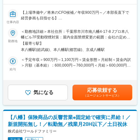
や特徴を学び、先輩と一緒にお客様先へ訪問。実務を通じて知識
を増やしながら、自分の提案で車両が選ばれる楽しさを実感でき
【上場準備中／将来のCFO候補／年収900万円～／本部長直下で
ます。未経験でも安心してスタートできます。
経営参画も目指せる】
仕事内容
＜組織構成＞
■当社について
＜勤務地詳細＞本社住所：千葉県市川市南八幡4-17-8 Jプロ本八
20代～30代中心の営業所で、若手が多く活躍中。車好きのメンバ
当社は、保険コンサルティング領域で着実な成長を続ける企業で
幡ビル7F受動喫煙対策：屋内全面禁煙変更の範囲：会社の定める
ーも多く、分からないことは気軽に相談できる雰囲気です。
す。
勤務地
事業所
【最寄り駅】
現在、IPOを見据えた組織基盤の強化を進めており、事業成長と管
＼本ポジションの魅力／
本八幡駅(総武線)、本八幡駅(都営線)、京成八幡駅
理体制整備の両輪で企業価値向上に取り組んでいます。
扱う車種は非常に幅広く、普段なかなか触れない特殊車両にも関
変革期にある今だからこそ、経営に近い立場で会社づくりに参画
＜予定年収＞900万円～1,100万円＜賃金形態＞月給制＜賃金内訳
われます。「この用途ならこの車」という知識がどんどん増え、
できる環境があります。
＞月額（基本給）：600,000円～760,000円＜月給＞600,000円～
自分の提案でお客様に最適な1台を届ける面白さがあります。
給与
760,000円＜昇給有無＞有＜残業手当＞有＜給与補足＞賞与有
■業務概要
（年2回 7月・1月支給）(前年実績2.2ヵ月～）賃金はあくまでも
＜キャリアパス＞
経理財務部長候補として、上場基準に沿った決算業務・財務業務
目安の金額であり、選考を通じて上下する可能性があります。月
営業所長やエリア長等、ご経験や希望に応じてキャリアパスが広
全般の統括、および組織運営を担っていただきます。ガバナンス
給(月額)は固定手当を含めた表記です。
がっています。
応募依頼する
運用の実践やJ-SOX体制の構築・維持、監査法人対応、運用、体
気になる
（エージェントサービス）
制整備まで幅広くお任せします。
＜当社の魅力＞
将来的な管理本部長・CFO候補としての活躍を期待しています。
当社は豊富な車種を保有し、必要な時に必要な車だけ使える仕組
みを提供しています。 そのため様々な車に触れられるのが特徴。
■業務詳細
土日祝休みで働き方も安定しています。
【八幡】保険商品の反響営業※固定給で確実に昇給！／
・月次・四半期・年次・連結決算業務の管理・実行
新規開拓無し！／転勤無／残業月20H以下／土日祝休
・開示資料の作成および監査法人対応
変更の範囲：原則、トラックレンタル本部における業務全般。レ
・税務申告、税効果会計対応
株式会社ワールドファミリー
ンタカー、オートトレーディング本部への異動の可能性あり
・資本政策の立案・実行、資金繰り・キャッシュフロー管理
正社員
転勤なし