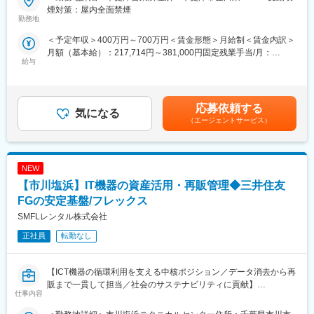
営業所（※）にてトラック・トレーラー（以下、車両）の入出庫時
かれております。今回配属となるリモートコンタクトG内のカス
煙対策：屋内全面禁煙
のチェックや清掃、整備等を行っていただきます。
勤務地
タマーサポートグループは正社員13名、パート等非正規社員の18
(※営業所：お客様から返却された車両を速やかにメンテナンス
名で構成されております。
＜予定年収＞400万円～700万円＜賃金形態＞月給制＜賃金内訳＞
し、次のお客様にお貸し出しするための拠点)
うち4名がSV、2名が有人チャットのオペレーターとして活躍して
月額（基本給）：217,714円～381,000円固定残業手当/月：
おります。
給与
68,000円～119,000円（固定残業時間40時間0分/月）超過した時
弊社ではリースに使用する車両の入出庫の際にタブレットを使っ
間外労働の残業手当は追加支給＜月給＞285,714円～500,000円
て車両の不具合等を営業所にて確認・記録、次のお客様が気持ち
■当ポジションの魅力：
（一律手当を含む）＜昇給有無＞有＜残業手当＞有＜給与補足＞※
よく使っていただくための簡易的な清掃業務や、看板の剥離作業
・非対面チャネルを通じて、お客さまにさまざまなサービス、情
賞与込みイメージで記載（賞与実績:年2回）※現収考慮かつ、スキ
等を行っています。
応募依頼する
報を直接提供できる
気になる
ルとの相関性も考慮し、記載年収より上下する可能性もあります
また、車検や修理が必要な車両についてはディーラーに依頼をし
・マネジメント力、分析力を活用できる。
（エージェントサービス）
賃金はあくまでも目安の金額であり、選考を通じて上下する可能
ており、その対応も営業所で行います。
・インバウンドコールだけでなくアウトバウンドコールを通じ困
性があります。月給(月額)は固定手当を含めた表記です。
りごとの解決に寄与できる。
[具体的な業務]
NEW
・当営業所のトラック等の入出庫時の車両チェック、顧客対応
■働き方
・当営業所に保管されているトラック等の配置換えや清掃/整備
【市川塩浜】IT機器の資産活用・再販管理◆三井住友
・残業平均時間：１日１時間～１時間半程度（所定労働7時間40
・トラック等の在庫管理
分）
FGの安定基盤/フレックス
・トラック等の整備における期日管理
・リモートワーク可否：基本出社になりますが、家庭の状況に応
SMFLレンタル株式会社
・車庫証明の取得
じては部分的にご相談は可能
・倉庫内管理/清掃
正社員
転勤なし
・オークションへの出品車両の選定/相場価格の把握/入札 等
変更の範囲：【変更の範囲：その他当行が指示する業務】
■教育制度及び資格補助
【ICT機器の循環利用を支える中核ポジション／データ消去から再
入社研修後は本社研修に加え、先輩がOJT方式でしっかりと指導
販まで一貫して担当／社会のサステナビリティに貢献】
仕事内容
するのでわからないことは
当社が法人向けにレンタル提供したパソコンやIT機器について、
確認しながら業務を覚えていただけます。過去の中途入社の方も
レンタル終了後の資産活用・再流通業務を担当いただきます。