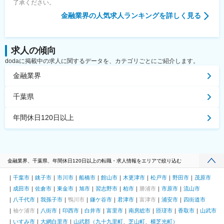
了承ください。
金融業界
の人気求人ランキングを詳しく見る
求人の傾向
dodaに掲載中の求人に関するデータを、カテゴリごとにご紹介します。
金融業界
千葉県
年間休日120日以上
金融業界、千葉県、年間休日120日以上の転職・求人情報をエリアで絞り込む
千葉市
銚子市
市川市
船橋市
館山市
木更津市
松戸市
野田市
茂原市
成田市
佐倉市
東金市
旭市
習志野市
柏市
勝浦市
市原市
流山市
八千代市
我孫子市
鴨川市
鎌ケ谷市
君津市
富津市
浦安市
四街道市
袖ケ浦市
八街市
印西市
白井市
富里市
南房総市
匝瑳市
香取市
山武市
いすみ市
大網白里市
山武郡（九十九里町、芝山町、横芝光町）