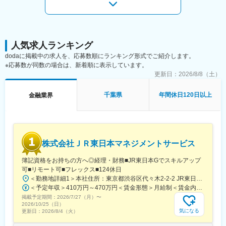
客様先に訪問をして、お話を伺い、必要に応じてご提案します。
個人・法人、いずれのお客様もいらっしゃいます。 こちらから働
きかける新規開拓はありません。
既存のお客様が9割とメインで、新規の1割のお客様はご紹介やお
問い合わせ経由です。
人気求人ランキング
お客様の95％が更新されるため、深耕に努めていただきます。
dodaに掲載中の求人を、応募数順にランキング形式でご紹介します。
お客様との密なコミュニケーションを大切にしております。
※応募数が同数の場合は、新着順に表示しています。
※訪問数：1日2～3件程度、基本的には対面で行い、お客様の希望
更新日：
2026/8/8（土）
に応じてオンラインにて面談を行います。
※営業エリア：東葛エリアや東京・茨城の一部エリアのお客様（我
千葉県
年間休日120日以上
金融業界
孫子市周辺市町村）、車で30～1時間程度の移動範囲がメイン
※飛び込みは一切無しです！ ※小学校・中学・高校マーケット一部
■研修制度（IP：インシュアランス・プランナー制度） 東京海上
日動火災株式会社から最上位品質、TOP QUALITY ＆ VALUEの
株式会社ＪＲ東日本マネジメントサービス
認定を受けている当社。
未経験の方は自社研修期間を経て、入社3か月目以降から始まる保
簿記資格をお持ちの方へ◎経理・財務■JR東日本Gでスキルアップ
険会社主催の1年間、東京海上日動火災株式会社主催の研修を受講
可■リモート可■フレックス■124休日
することが可能です。
＜勤務地詳細1＞本社住所：東京都渋谷区代々木2-2-2 JR東日本本社ビル9階受動喫煙対策：屋内全面禁煙＜勤務地詳細2＞東京都内オフィス住所：東京都23区内 受動喫煙対策：屋内全面禁煙変更の範囲：会社の定める事業所（リモートワーク含む）
＜予定年収＞410万円～470万円＜賃金形態＞月給制＜賃金内訳＞月額（基本給）：240,000円～250,000円＜月給＞240,000円～250,000円＜昇給有無＞有＜残業手当＞有＜給与補足＞※想定年収には残業月20Hも含めています■昇給：年1回■賞与：年2回(合計3.0ヶ月程度)※総合職：計6.0ヶ月程度■モデル年収総合職（課長）900万円総合職（マネージャー）630万円総合職（主任）520万円エリア（課員）410万円賃金はあくまでも目安の金額であり、選考を通じて上下する可能性があります。月給(月額)は固定手当を含めた表記です。
■魅力
掲載予定期間：
・1人で訪問ができるようになった後は、直行直帰も取り入れつ
2026/7/27（月）
〜
2026/10/25（日）
つ、スケジュールを自分の予定に合わせて柔軟に組むことができ
気になる
更新日：
2026/8/4（火）
ます。
・残業ほぼなし（月2時間程度）のためワークライフバランスを重