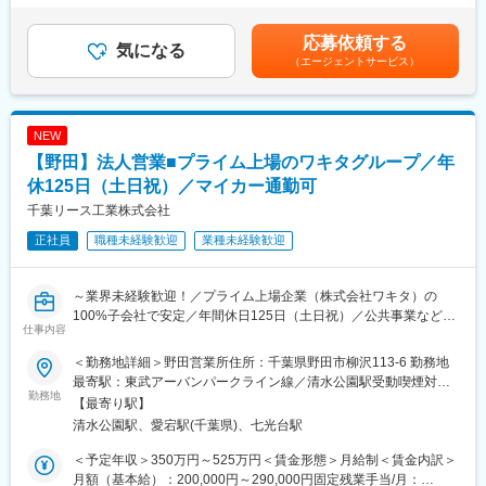
められる環境です。
律手当を含む）＜昇給有無＞有＜残業手当＞有＜給与補足＞■賞
与：年2回 (初年度の支給平均：1,2か月分～)■昇給：年1回：上
応募依頼する
変更の範囲：無
■仕事内容
気になる
昇率(2025年）107.4％（平均）■モデル年収新卒入社5年後(27
（エージェントサービス）
建設会社や工務店など法人のお客様に対して、建設機械・重機の
歳)：480万円（メンバー）中途入社5年後(30歳)：550万円（メン
レンタル／リースを提案いただきます。
バー）中途入社10年後(34歳)：750万円（マネジメント）賃金は
＜具体的には＞
あくまでも目安の金額であり、選考を通じて上下する可能性があ
・顧客への提案・打ち合わせ
ります。月給(月額)は固定手当を含めた表記です。
NEW
・新規顧客へのアプローチ（訪問・電話）
【野田】法人営業■プライム上場のワキタグループ／年
・既存顧客のフォロー（利用状況確認・追加提案など）
・見積書作成（事務スタッフがサポート）
休125日（土日祝）／マイカー通勤可
・現場ニーズに応じた機種提案、利用スケジュール調整など
千葉リース工業株式会社
正社員
職種未経験歓迎
業種未経験歓迎
★営業経験者が活躍しやすいポイント
・“売り込み”ではなく、お客様の工事計画を踏まえたコンサルティ
ブ営業に近いスタイル
～業界未経験歓迎！／プライム上場企業（株式会社ワキタ）の
・裁量が大きく、顧客戦略の立案や提案方法はあなた次第
100%子会社で安定／年間休日125日（土日祝）／公共事業などの
・活動量よりも「成果」と「関係構築」が評価される環境
仕事内容
影響で今後も市場の拡大が予測される業界◎～
・顧客との長期的な信頼関係が成果につながりやすい営業商材
＜勤務地詳細＞野田営業所住所：千葉県野田市柳沢113-6 勤務地
建設機械のレンタル・販売・修理を手がける当社は、創業50年以
■仕事の特徴
最寄駅：東武アーバンパークライン線／清水公園駅受動喫煙対
上にわたり地域インフラを支えてきました。2007年に東証プライ
勤務地
・取り扱うのはユンボ・ブルドーザー・発電機など大型建設機械
策：屋内喫煙可能場所あり変更の範囲：会社の定める事業所
【最寄り駅】
ム上場の「株式会社ワキタ」グループ入りし、現在も拠点を拡大
・既存顧客メイン
清水公園駅、愛宕駅(千葉県)、七光台駅
中。公共工事の増加も追い風となり、市場は今後も成長が見込ま
・新規営業も、まずは挨拶・関係構築からスタート
れています。
・拠点周辺が中心、案件により直行直帰OK
＜予定年収＞350万円～525万円＜賃金形態＞月給制＜賃金内訳＞
今回募集するのは、建設機械のレンタル・リース提案を担う法人
・個人目標に応じて賞与へインセンティブ反映
月額（基本給）：200,000円～290,000円固定残業手当/月：