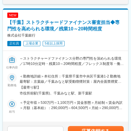
※一部支店で管理するお客様(事業性融資先の代表者等)もあるた
め、連携して対応する場合もあります。
※何らかの商品をお勧めするといったセールス活動はありません。
NEW
【千葉】ストラクチャードファイナンス審査担当◆専
●このポジションの魅力／得られる経験やスキル
・原則として時間外業務は想定しておりません。
門性を高められる環境／残業10～20時間程度
・お困りのお客様に対するカウンセリング業務であり弊行のパー
株式会社千葉銀行
パスである「一人一人の思いを、もっと実現できる地域社会にす
正社員
上場企業
5名以上採用
る」を体現できる業務でもあります。
・さまざまさまざまなご相談に対応する中で、ローン知識はもと
より、不動産や相続関連の知識を身に付けることも可能です。
～ストラクチャードファイナンス分野の専門性を深められる環境
／17時10分定時・残業10～20時間程度／フレックス制度等・働き
●組織の特徴
仕事内容
方改革推進中／子育て世代活躍～
【ミッション】
住宅ローンのご返済は長期間に渡ります。お客様が借入れされて
＜勤務地詳細＞本社住所：千葉県千葉市中央区千葉港1-2 勤務地
千葉銀行では、プロジェクトファイナンス、不動産ノンリコース
からが本当のお付き合いと言っても過言ではありません。「お客
最寄駅：京葉線／千葉みなと駅受動喫煙対策：屋内全面禁煙変更
ローン、LBOファイナンス等のストラクチャードファイナンス分
勤務地
様のライフスタイルの変化に寄り添って行く業務」と言い換える
の範囲：上記補足参照
【最寄り駅】
野において取組案件が増加しています。専門性の高い案件への対
こともできます。
市役所前駅(千葉県)、千葉みなと駅、新千葉駅
応を強化していくため、増員採用となります。
さまざまな変化に対応しながら、末長くお客様に安心してご利用
いただくことが使命です。
＜予定年収＞530万円～1,100万円＜賃金形態＞月給制＜賃金内訳
●お任せする業務
一方、ごく一部ではありますが、「住宅ローンの不正利用事案」
＞月額（基本給）：290,000円～604,500円＜月給＞290,000円～
・ストラクチャードファイナンス案件（プロジェクトファイナン
給与
も存在します。事後管理の中で発見されるさまざまな事象を審査
604,500円＜昇給有無＞有＜残業手当＞有＜給与補足＞■当行の規
ス、不動産ノンリコースローン、LBOファイナンス等）の審査
担当と共有し、未然防止を図ることも重要な任務です。
程により決定します。■昇給：年1回（7月）■賞与：年2回（6月、
・特定貸付債権を中心とした格付協議
12月）賃金はあくまでも目安の金額であり、選考を通じて上下す
・ストラクチャードファイナンス審査に係る企画業務（審査手法
【組織構成、職場環境等】
る可能性があります。月給(月額)は固定手当を含めた表記です。