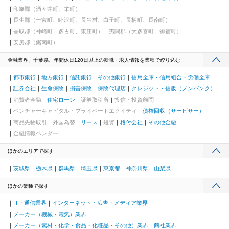
印旛郡（酒々井町、栄町）
長生郡（一宮町、睦沢町、長生村、白子町、長柄町、長南町）
香取郡（神崎町、多古町、東庄町）
夷隅郡（大多喜町、御宿町）
安房郡（鋸南町）
金融業界、千葉県、年間休日120日以上の転職・求人情報を業種で絞り込む
都市銀行
地方銀行
信託銀行
その他銀行
信用金庫・信用組合・労働金庫
証券会社
生命保険
損害保険
保険代理店
クレジット・信販（ノンバンク）
消費者金融
住宅ローン
証券取引所
投信・投資顧問
ベンチャーキャピタル・プライベートエクイティ
債権回収（サービサー）
商品先物取引
外国為替
リース
短資
格付会社
その他金融
金融情報ベンダー
ほかのエリアで探す
茨城県
栃木県
群馬県
埼玉県
東京都
神奈川県
山梨県
ほかの業種で探す
IT・通信業界
インターネット・広告・メディア業界
メーカー（機械・電気）業界
メーカー（素材・化学・食品・化粧品・その他）業界
商社業界