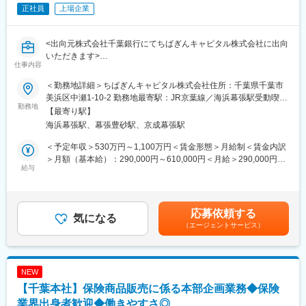
正社員
上場企業
時代の変化とともに、銀行をさらに成長（改革）させることが最
大のミッションです。
また、常に銀行グループ全体を俯瞰して、幅広い視野を持ちなが
<出向元株式会社千葉銀行にてちばぎんキャピタル株式会社に出向
ら主体的に考えていくことが求められます。
いただきます>
仕事内容
■業務詳細：
■働き方：
・投資候補先の発掘（千葉銀行との共同活動、他のファンドやコ
本店の建替えが行われ、2020年12月に移転が完了しました。新本
＜勤務地詳細＞ちばぎんキャピタル株式会社住所：千葉県千葉市
ンサル会社等からの情報収集、起業イベント等への参加）
店では、フリーアドレス化を始め、柔軟な働き方の促進に繋がる
美浜区中瀬1-10-2 勤務地最寄駅：JR京葉線／海浜幕張駅受動喫煙
・企業分析、業界調査、事業性評価、事業計画策定
勤務地
ような環境を整備しています。通勤服のカジュアル化等も積極推
対策：屋内全面禁煙変更の範囲：上記補足参照
【最寄り駅】
・諮問委員等へのプレゼン資料作成、投資協議
進中です。
海浜幕張駅、幕張豊砂駅、京成幕張駅
・投資実行
・投資後の企業支援
（変更の範囲）その他当行が指示する業務
＜予定年収＞530万円～1,100万円＜賃金形態＞月給制＜賃金内訳
上記業務を一貫して担当していただきます。ファンドによりバラ
＞月額（基本給）：290,000円～610,000円＜月給＞290,000円～
つきはありますが、当社全体での昨年度1年間の新規面談企業数は
給与
変更の範囲：（変更の範囲）その他当行が指示する業務
610,000円＜昇給有無＞有＜残業手当＞有＜給与補足＞※当行の規
約250社、投資件数は15件です。各ファンドには主担当と副担当
程により決定します。・昇給：年1回（7月）・賞与：年2回（6
がおり、（業務経験等にもよりますが）まずは副担当として業務
月、12月）・賞与実績:月給約6か月分程度賃金はあくまでも目安
を習得していただく予定です。
の金額であり、選考を通じて上下する可能性があります。月給(月
応募依頼する
気になる
額)は固定手当を含めた表記です。
（エージェントサービス）
■業務概要：
投資担当としてファンドの運営や新規組成に従事していただきま
す。現在当社では11本のファンドを運営し、79先の企業に投資を
行なっています。投資目的で大別すると、ベンチャーファンドが4
NEW
本／54先、成長支援が2本／10先、事業承継支援が3本／10先、企
【千葉本社】保険商品販売に係る本部企画業務◆保険
業再生支援が2本／5先となっており、更にベンチャー・事業承
継・企業再生で各1本の新規組成を検討中です。
業界出身者歓迎◆働きやすさ◎