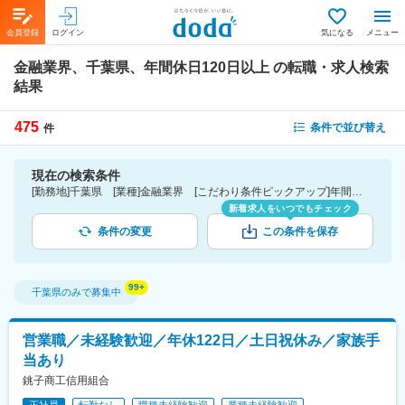
会員登録
ログイン
気になる
メニュー
金融業界、千葉県、年間休日120日以上
の転職・求人検索
結果
475
条件で並び替え
件
現在の検索条件
[勤務地]千葉県 [業種]金融業界 [こだわり条件ピックアップ]年間休日120日以上 [詳細条件](休日・働き方)年間休日120日以上
新着求人をいつでもチェック
条件の変更
この条件を保存
千葉県
のみで募集中
営業職／未経験歓迎／年休122日／土日祝休み／家族手
当あり
銚子商工信用組合