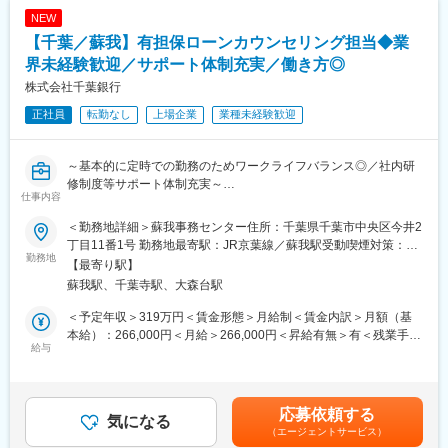
に指導しています。
NEW
・OJT、Off-JTともに充実した教育・サポート体制が整備されてお
【千葉／蘇我】有担保ローンカウンセリング担当◆業
り、未経験の方が安心して働ける環境となっています。
【その他職務・職場関連情報】
界未経験歓迎／サポート体制充実／働き方◎
（1）勤務時間・休暇：
株式会社千葉銀行
・来客・電話受付は17時までとなっており、18時前後には退社さ
正社員
転勤なし
上場企業
業種未経験歓迎
れる方が多いです。
・土日、祝日の勤務は基本的にありません。また、土日、祝日休
暇や所定の有給休暇とは別に、年に2回、5日間連続で休暇取得で
～基本的に定時での勤務のためワークライフバランス◎／社内研
きる特別連続有給休暇制度があり（前後土日休暇などを含めると9
修制度等サポート体制充実～
日間以上連続した休暇取得が可能）、ほとんどの方がこの制度を
仕事内容
利用されています。
●お任せする業務
（2）在宅勤務：
＜勤務地詳細＞蘇我事務センター住所：千葉県千葉市中央区今井2
・住宅ローンご利用中のお客様に対する条件変更等のご相談、延
インフラは整備されており、配属先職場の事情によりますが、在
丁目11番1号 勤務地最寄駅：JR京葉線／蘇我駅受動喫煙対策：屋
滞督促等の業務
勤務地
宅勤務も可能です。
内全面禁煙変更の範囲：本文参照
【最寄り駅】
（3）職場・雇用環境：
蘇我駅、千葉寺駅、大森台駅
●具体的な業務内容
・特定社員（特定業務主務）として15名が在籍しており、30～50
・住宅ローンのご返済が難しくなり、延滞が発生してしまったお
歳代が中心となっています。お子様がいらっしゃる方も多く、家
＜予定年収＞319万円＜賃金形態＞月給制＜賃金内訳＞月額（基
客様に対する電話及びSMSによる督促。
庭と仕事のバランスをとりながら働ける環境です。
本給）：266,000円＜月給＞266,000円＜昇給有無＞有＜残業手当
・延滞発生のお客様に対しては勿論のこと、病気や離職、離婚等
給与
・雇用期間の定めはありません。定年年令は60才です。また、定
＞有＜給与補足＞■当行の規程により決定します。■昇給：年1回
による家計収入減少が見込まれるお客様や、ご相続が発生したお
年後も65歳までの再雇用制度があります。多くの方が、その後の
（7月）■賞与：無し賃金はあくまでも目安の金額であり、選考を
客様からのの事前相談等、さまざまな事情をお聞きする中での条
再雇用に移行し、65歳の雇止めまでご勤務されております。
通じて上下する可能性があります。月給(月額)は固定手当を含めた
件変更等の提案対応。
表記です。
応募依頼する
※お客様の事情によっては、ご自宅や近隣の支店等に訪問するケー
気になる
変更の範囲：担当保険種類（自動車・火災など）の変更可能性は
（エージェントサービス）
スも稀にあります。
ありますが、営業職などへの変更は想定しておりません。