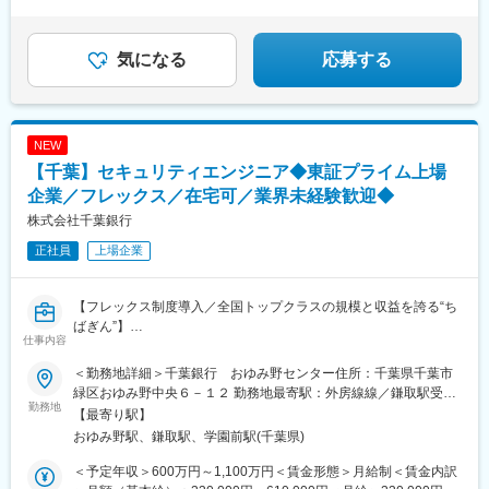
気になる
応募する
NEW
【千葉】セキュリティエンジニア◆東証プライム上場
企業／フレックス／在宅可／業界未経験歓迎◆
株式会社千葉銀行
正社員
上場企業
【フレックス制度導入／全国トップクラスの規模と収益を誇る“ち
ばぎん”】
仕事内容
■業務内容：
＜勤務地詳細＞千葉銀行 おゆみ野センター住所：千葉県千葉市
・当行インフラ全体のセキュリティ企画・構築
緑区おゆみ野中央６－１２ 勤務地最寄駅：外房線線／鎌取駅受動
・サイバーインシデント対応、情報収集・分析など
勤務地
喫煙対策：屋内全面禁煙変更の範囲：当行が指定する場所 ※配置
【最寄り駅】
・システムリスクの管理
転換や転勤・出向などの人事異動等により、就業場所を変更する
おゆみ野駅、鎌取駅、学園前駅(千葉県)
ことがある。
■仕事の魅力：
＜予定年収＞600万円～1,100万円＜賃金形態＞月給制＜賃金内訳
千葉銀行は預金額や総資産額で業界トップクラスを誇るリーディ