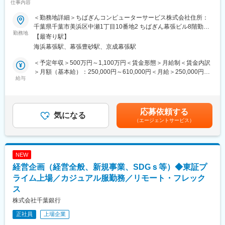
仕事内容
■業務内容：
・日本を代表する金融グループの一つ、三井住友フィナンシャル
千葉県、市町村等自治体、外郭諸団体に対する営業活動を担当頂
グループにおいて、唯一、総合レンタル事業を展開しておりま
＜勤務地詳細＞ちばぎんコンピューターサービス株式会社住所：
きます。
す。
千葉県千葉市美浜区中瀬1丁目10番地2 ちばぎん幕張ビル8階勤務
※株式会社千葉銀行雇用の元ちばぎんコンピューターサービス株式
勤務地
・近年はサブスクリプションサービスの普及などを背景に「所有
地最寄駅：JR京葉線／海浜幕張駅受動喫煙対策：屋内全面禁煙変
【最寄り駅】
会社へ出向となります。
しない」という選択肢が社会に浸透しつつあります。
更の範囲：上記補足参照
海浜幕張駅、幕張豊砂駅、京成幕張駅
当社は「時代を先取りし、付加価値の高いレンタルサービスを提
■業務詳細：
供することにより社会貢献する」を企業理念に掲げ、SMBCグル
＜予定年収＞500万円～1,100万円＜賃金形態＞月給制＜賃金内訳
上述のような国、県、市町村等自治体をはじめ、IT製品やソリュ
ープのネットワークと総合レンタル会社としての専門性を活か
＞月額（基本給）：250,000円～610,000円＜月給＞250,000円～
ーションニーズを持つお客さまへの提案営業を担い、課題解決に
給与
し、今後も新たな価値創造に挑戦していきます。
610,000円＜昇給有無＞有＜残業手当＞有＜給与補足＞■当行の規
取り組んでいます。
程により決定します。■昇給：年1回（7月）■賞与：年2回（6月、
・既存のお客さまへの営業：
12月）、賞与実績：月給約6か月分程度賃金はあくまでも目安の
既に当社のサービス・システムをご利用のお客さまに対し、関係
金額であり、選考を通じて上下する可能性があります。月給(月額)
応募依頼する
性を深めながら継続的なアプローチを行い、信頼を厚くしてい
気になる
変更の範囲：会社の定める業務
は固定手当を含めた表記です。
（エージェントサービス）
く、いわゆる深耕営業を行っています。
・課題解決策に悩むお客さまへの営業：
「業務で困りごとがあるが、どうすればいいか分からない」とい
った、解決策に悩むお客さまに対してITソリューションによる解
NEW
決策を企画・提案します。社内のエンジニアとも連携しながら、
経営企画（経営全般、新規事業、SDGｓ等）◆東証プ
ゼロベースでソリューションを生み出すことが可能です。
＜営業スタイルについて＞
ライム上場／カジュアル服勤務／リモート・フレック
・基本的には、お客さま毎に専属の担当を割り振り、深耕営業を
ス
行います。
株式会社千葉銀行
※配属予定部署：公共営業グループ
正社員
上場企業
DX推進を通じて自治体の課題解決を支援し、地域の成長・生産性