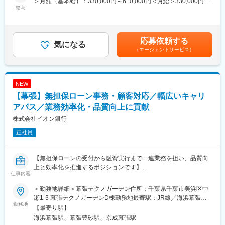
＞月額（基本給）：330,000円～610,000円＜月給＞330,000円～
ングバンクです。銀行の在り方が問われる今、銀行アプリやWeb
給与
610,000円＜昇給有無＞有＜残業手当＞有＜給与補足＞※当行の規
サイトなどを通じた非対面によるお客さまとの接点拡大や、デー
程により決定します。■賞与実績：月給約6か月分程度賃金はあく
タやAIの活用によるデジタルマーケティングの推進など、様々な
までも目安の金額であり、選考を通じて上下する可能性がありま
DXを積極的に推進中です。
す。月給(月額)は固定手当を含めた表記です。
応募依頼する
その中で、新たなサービスを安心・安全に提供するため、DX推進
気になる
（エージェントサービス）
と共に増大するサイバー・セキュリティリスクを抑制する取り組
みを通じ、自らの会社のセキュリティ対策を推進する経験を積む
ことができ、ひいては地域社会の貢献へつなげられることが魅力
です。
NEW
【幕張】無担保ローン事務・顧客対応／幅広いキャリ
■当行のDX戦略：
DXへの取組みを重要課題と捉え、グループ全体のDX戦略の統括
アパス／業務効率化・品質向上に貢献
者としてグループCTDOを配置するとともに、頭取を委員長とす
株式会社イオン銀行
る「デジタル推進委員会」を設置し、デジタル技術を活用したお
正社員
客様向けサービスの創造についてスピード感を持って実施中で
す。
【無担保ローンの受付から融資実行まで一連業務を担い、品質向
■当行の魅力：
上と効率化を推進するポジションです】
・千葉県を中心に国内180店舗以上を展開し、ニューヨーク・香
仕事内容
・お客さま対応から融資実行、業務改善まで幅広い業務を担当し
港・ロンドン・上海・シンガポール・バンコクにも拠点を構える
ます。
など、全国トップクラスの規模と収益を誇る地方銀行です。
＜勤務地詳細＞幕張テクノガーデン住所：千葉県千葉市美浜区中
・現場の声を活かしたサービス改善やDX推進にも携われます。
・証券・リース・IT・投資事業などを営む15のグループ会社と連
瀬1-3 幕張テクノガーデンD棟勤務地最寄駅：JR線／海浜幕張駅
・将来的にはセンター運営や企画職など多様なキャリアパスが描
勤務地
携し、お客さまのあらゆる課題を解決しています。
受動喫煙対策：屋内全面禁煙変更の範囲：会社の定める事業所
【最寄り駅】
けます。
海浜幕張駅、幕張豊砂駅、京成幕張駅
・年間休日125日、福利厚生も充実しており、ワークライフバラ
変更の範囲：（変更の範囲）その他当行が指示する業務