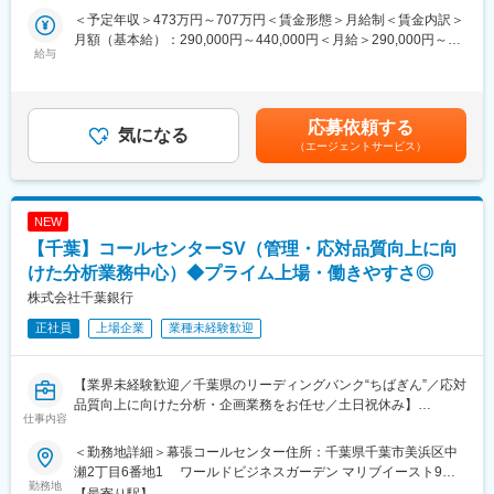
ンスを重視したい方にも最適な環境です。
＜予定年収＞473万円～707万円＜賃金形態＞月給制＜賃金内訳＞
月額（基本給）：290,000円～440,000円＜月給＞290,000円～
■業務概要
給与
440,000円＜昇給有無＞有＜残業手当＞有＜給与補足＞ご経験、
当社無担保ローン企画推進部にて、カードローン・フリーロー
ご希望を考慮し決定いたします。※上記年収は賞与を含みます。賃
ン・目的別ローンなどの受付から融資実行まで、オペレーション
金はあくまでも目安の金額であり、選考を通じて上下する可能性
業務全般をご担当いただきます。お客さま対応や事務処理、審査
があります。月給(月額)は固定手当を含めた表記です。
応募依頼する
関連業務、融資実行手続き、業務改善活動まで幅広く携わり、無
気になる
（エージェントサービス）
担保ローン事業の成長を支える中核メンバーとして活躍いただき
ます。
■業務詳細
NEW
・電話、チャット、メールを通じたお客さま対応（商品説明、申
【千葉】コールセンターSV（管理・応対品質向上に向
込手続き案内、各種問い合わせ対応等）
・お客さま満足度向上を目的とした対応品質改善活動
けた分析業務中心）◆プライム上場・働きやすさ◎
・カードローン、フリーローン、目的別ローンの申込受付や事務
株式会社千葉銀行
処理
正社員
上場企業
業種未経験歓迎
・必要書類の確認、不備解消、契約書類作成・発送
・融資審査関連業務や関係部署・先との連携
・融資実行に関する事務手続きおよび進捗・処理状況のモニタリ
【業界未経験歓迎／千葉県のリーディングバンク“ちばぎん”／応対
ング
品質向上に向けた分析・企画業務をお任せ／土日祝休み】
・KPI管理、生産性向上施策の推進
仕事内容
・業務フローの見直しやVOC（お客さまの声）を活かしたサービ
コールセンターの品質向上・ワンストップ体制の確立を目指し、
ス改善
＜勤務地詳細＞幕張コールセンター住所：千葉県千葉市美浜区中
コール・チャット内容の分析、企画業務をお任せします。
・DX推進や関係部署との業務効率化施策の立案・実行
瀬2丁目6番地1 ワールドビジネスガーデン マリブイースト9階
ちばぎんアプリ・インターネットバンキングに関するお問い合わ
勤務地
勤務地最寄駅：京葉線／海浜幕張駅受動喫煙対策：屋内全面禁煙
【最寄り駅】