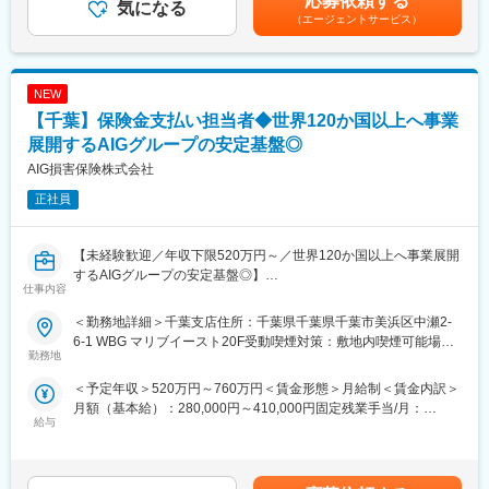
応募依頼する
の高度化、案件レビュー、各種ルール整備等）
気になる
・ローンサポート部は、管理・審査・統括(企画)の３グループで構
（エージェントサービス）
成されています。30代から60代までさまざまな年齢や立場の方が
●このポジションの魅力／得られる経験やスキル
活躍しています。
・多様なストラクチャードファイナンス案件を横断的に経験でき
・ローンに関するプロフェッショナルが揃っており、不明な点が
ます。
あれば、すぐに周りに聞くことのできる環境が整っています。
NEW
・審査業務にとどまらず、審査手法の高度化やルール整備等の企
【千葉】保険金支払い担当者◆世界120か国以上へ事業
画業務にも携わることができます。
変更の範囲：【変更の範囲：その他当行が指示する業務】
・地方銀行でありながら専門性の高い案件を幅広く取り扱ってお
展開するAIGグループの安定基盤◎
り、ストラクチャードファイナンス分野の専門性を深めつつ、管
AIG損害保険株式会社
理職や専門職としてのキャリア形成につながります。
正社員
●キャリアパス
・ご本人の志向や適性に応じて、ストラクチャードファイナンス
【未経験歓迎／年収下限520万円～／世界120か国以上へ事業展開
推進部門や海外審査業務へのキャリア展開も可能です。
するAIGグループの安定基盤◎】
仕事内容
●組織の特徴
■職務内容：
・企業サポート部は、千葉銀行の与信管理の所管部署として融資
＜勤務地詳細＞千葉支店住所：千葉県千葉県千葉市美浜区中瀬2-
お客さまが事故や病気怪我等に見舞われた際に適切に保険金をお
審査・企画・企業再生支援等を担っています。そのなかで、ビジ
6-1 WBG マリブイースト20F受動喫煙対策：敷地内喫煙可能場所
支払いするお仕事です。
勤務地
ネス・海外審査グループでは、ストラクチャードファイナンス案
あり変更の範囲：会社の定める事業所（リモートワーク含む）
不安なお客様の気持ちに寄り添い複数の関係者と連絡をとり、調
件や海外関連与信等の専門性の高い分野に対するリスク検証等を
＜予定年収＞520万円～760万円＜賃金形態＞月給制＜賃金内訳＞
査や交渉、適正な支払い額の算定を行い迅速な保険金支払いを行
通じて、当行の成長分野を支えています。
月額（基本給）：280,000円～410,000円固定残業手当/月：
います。
・グループは副部長1名、担当者6名（トレーニー含む）で構成さ
給与
90,000円～140,000円（固定残業時間42時間0分/月）超過した時
対象となる保険は自動車保険、火災保険、医療保険や新種保険な
れており、30代を中心に活躍しています。少数精鋭の組織であ
間外労働の残業手当は追加支給＜月給＞370,000円～550,000円
ど。法律や専門的な知識を要する場面もあるので、仕事を通じて
り、一人ひとりが高い専門性を発揮しながら案件に取り組んでい
（一律手当を含む）＜昇給有無＞有＜残業手当＞有＜給与補足＞■
幅広く多くのことを学び、プロフェショナルに成長できます。
ます。
給与：・経験者はスキルに応じて更に優遇・固定残業代含む（固