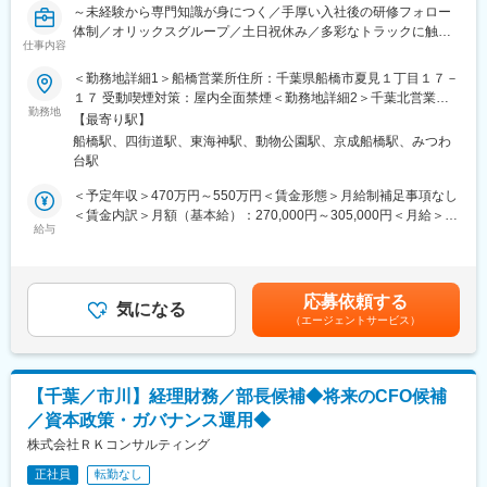
～未経験から専門知識が身につく／手厚い入社後の研修フォロー
■研修について：
体制／オリックスグループ／土日祝休み／多彩なトラックに触れ
入社後、まずはエリア内の店舗を転々として様々な先輩社員の営
仕事内容
られる環境／車好き歓迎の法人営業～
業手法を学んでいただきます。業務に慣れてきた段階で正式に特
定の店舗配属となります。また、社長から直接営業の指導をいた
＜勤務地詳細1＞船橋営業所住所：千葉県船橋市夏見１丁目１７－
＜採用背景＞
だける機会もございます。
１７ 受動喫煙対策：屋内全面禁煙＜勤務地詳細2＞千葉北営業所
当社はトラックレンタル事業を展開し、豊富な車種ラインナップ
勤務地
住所：千葉県四街道市鹿放ヶ丘46-1 受動喫煙対策：屋内全面禁煙
【最寄り駅】
を強みに成長を続けています。用途に応じた車両ニーズが高ま
■就業時間補足：
変更の範囲：会社の定める事業所
船橋駅、四街道駅、東海神駅、動物公園駅、京成船橋駅、みつわ
り、より多くのお客様に最適な提案を行うため新しい仲間を募
・支店勤務／勤務時間9:00～18:30(実働8H／休憩90分)
台駅
集。車に興味がある方が楽しみながら成長できる環境です。
・店舗勤務／勤務時間10:00～19:30／10:30～20:00内のシフト制
(店舗による・実働8H／休憩90分)
＜予定年収＞470万円～550万円＜賃金形態＞月給制補足事項なし
＜職務概要＞
※休憩内訳（合計90分）…昼55分および1時間毎に5分休憩（毎時5
＜賃金内訳＞月額（基本給）：270,000円～305,000円＜月給＞
法人のお客様に対し、用途に応じたトラックや特殊車両の提案を
給与
分だがお昼前・終業前の1時間はなし）
270,000円～305,000円＜昇給有無＞有＜残業手当＞有＜給与補足
行います。扱う車両はダンプやクレーン、高所作業車など多彩
※商業施設の閉店時間に合わせて退勤となります為、閉店時間後の
＞※月20時間を想定とした時間外労働手当を含む年収です。■賞
で、車ごとの特徴を理解しながら最適な1台を提案。車の知識が増
残業は想定しておりません。
与：年2回■昇給：年1回■人事評価：年1回賃金はあくまでも目安
えるほど提案の幅が広がるお仕事です。
の金額であり、選考を通じて上下する可能性があります。月給(月
応募依頼する
気になる
額)は固定手当を含めた表記です。
（エージェントサービス）
＜業務詳細＞
・建設会社や物流企業へ訪問し、用途や車両条件をヒアリング
・ダンプやクレーンなど多様な車両から最適な1台を提案
・見積作成、契約、納車手配まで一貫して対応
【千葉／市川】経理財務／部長候補◆将来のCFO候補
・既存顧客へのフォローや車両入替・台数追加の提案
／資本政策・ガバナンス運用◆
・工事情報などを収集し、新しいニーズに合わせた営業活動
株式会社ＲＫコンサルティング
＜入社後の流れ＞
正社員
転勤なし
入社後は研修とOJTで基礎からスタート。まずはトラックの種類