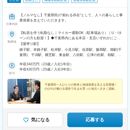
正社員
転勤なし
職種未経験歓迎
業種未経験歓迎
【ノルマなし】千葉県民の“頼れる存在”として、人々の暮らしと事
業発展を支えていただきます。
仕事内容
【転居を伴う転勤なし｜マイカー通勤OK（駐車場あり）｜U・Iタ
ーンの方も歓迎！】◆千葉県内にある本店・支店いずれかにご勤
勤務地
務＜銚子市＞本店／銚子市東芝町1-19清水支店／銚子市和田町7-8
【最寄り駅】
松岸支店／銚子市松岸町3‐273‐1＜香取市＞小見川支店／香取市小
銚子駅、本銚子駅、松岸駅、小見川駅、佐原駅、飯岡駅、旭駅(千
見川799-2佐原支店／香取市佐原イ540＜旭市＞海上支店／旭市後
葉県)、干潟駅、横芝駅、東金駅、八街駅、公津の杜駅、柏駅、松
草2022-8旭支店／旭市ロ1443＜匝瑳市＞干潟支店／匝瑳市椿
戸駅、仲ノ町駅、観音駅
1268-142＜山武郡＞横芝支店／山武郡横芝光町横芝2138-1＜東金
年収340万円（23歳／入社1年目）
市＞東金支店／東金市東金1059＜八街市＞八街支店／八街市八街
年収430万円（25歳／入社3年目）
給与
ほ240-31＜富里市＞富里支店／富里市七栄298-6＜柏市＞柏支店
／柏市柏3-4-14＜松戸市＞松戸支店／松戸市根本11-4／千葉県で
働きたい方、戻って働きたい方も歓迎♪＼社宅を完備し、U・Iター
千葉県民一人ひとりの将来と地域発展を支える営業職！
のびのび働ける場所で生まれ育った地元へ大きく貢献。
ン支援制度（※規定あり）を会社として取り入れているので、千葉
県で働くことを考えている方もはじめの一歩を踏み出しやすい環
境です！※受動喫煙対策：オフィス内禁煙
気になる
応募する