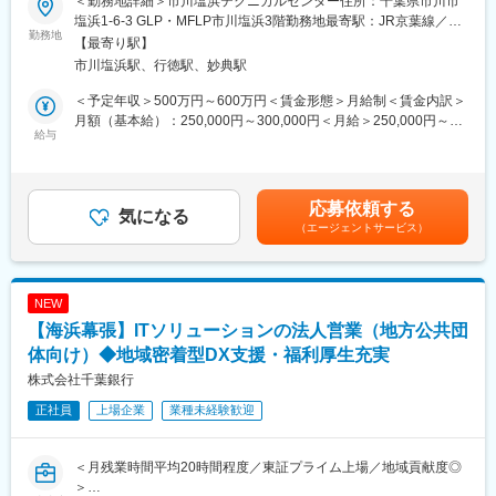
＜勤務地詳細＞市川塩浜テクニカルセンター住所：千葉県市川市
無理なくキャッチアップできています。
機器の価値を最大化し、安全かつ効率的に次の利用へつなげるた
塩浜1-6-3 GLP・MFLP市川塩浜3階勤務地最寄駅：JR京葉線／市
めのオペレーション改善や品質向上にも携わっていただきます。
勤務地
川塩浜駅受動喫煙対策：敷地内喫煙可能場所あり変更の範囲：会
【最寄り駅】
■配属先情報：
社の定める事業所（リモートワーク含む）
市川塩浜駅、行徳駅、妙典駅
担当者としてご入社頂きますが将来はエリアマネージャー等のキ
■この仕事の魅力：
ャリアプランにもチャレンジ可能です。
・年間数万台規模のパソコンやIT機器の資産活用・再流通化に携
＜予定年収＞500万円～600万円＜賃金形態＞月給制＜賃金内訳＞
わることができる
月額（基本給）：250,000円～300,000円＜月給＞250,000円～
■当ポジションの魅力と当社の事業について：
・データ消去から売却まで一連のライフサイクルマネジメントを
給与
300,000円＜昇給有無＞有＜残業手当＞有＜給与補足＞※給与詳細
＜アジア太平洋地域の急成長企業ランキング2025・トップ500社
経験できる
は、当社規定により決定いたします。■昇給：年1回（4月）■賞
に6年連続ランクインの成長企業＞
・最新のPCやIT機器に触れながら専門知識を高められる
与：年2回（6月、12月）賃金はあくまでも目安の金額であり、選
これまで運送会社は高額なトラックを自社で購入・所有する経営
・サーキュラーエコノミーやSDGs推進に貢献できる
考を通じて上下する可能性があります。月給(月額)は固定手当を含
応募依頼する
が主流であり財務上でも負担となっていました。
・センター運営や業務改善、マネジメント業務にも挑戦できる
気になる
めた表記です。
弊社は大型トラック、トレーラー等を投資対象とした「トラック
（エージェントサービス）
ファンド(R)」および運送会社向けトラック・トレーラーのオペレ
■具体的な業務内容：
ーティングリース「Ｒ.リース(R)」をメイン事業としております。
・レンタル終了機器の受入・管理
投資家から集めた資金でトラック・トレーラーを購入し、運送会
・専用ツールを使用したデータ消去作業および証明書発行
NEW
社にレンタルに近い形でお貸出しする仕組みを開発しました。
・機器の動作確認、外観検査
【海浜幕張】ITソリューションの法人営業（地方公共団
投資家の数も順調に推移。金融業界、運送業界からの評判も上々
・故障・不具合機器の仕分けおよび修理手配
です。
・再販対象機器の選定
体向け）◆地域密着型DX支援・福利厚生充実
・中古市場価格や需要動向を踏まえた売却方針の検討
株式会社千葉銀行
・販売パートナーとの調整
正社員
上場企業
業種未経験歓迎
・売却進捗や在庫管理
・作業手順の改善および品質向上活動
・アルバイト・派遣スタッフへの作業指導および進捗管理
＜月残業時間平均20時間程度／東証プライム上場／地域貢献度◎
＞
■当社の特徴：