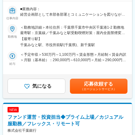
向上に貢献することをミッションとしています。
■業務内容：
■キャリアパス：
経営企画部として本部各部署とコミュニケーションを図りなが
仕事内容
年次や年齢・中途入社等によるハンデが一切なく、能力と実績を
ら、当社全体の年度業績計画や設備投資計画を策定いただきま
待遇面にしっかりと反映する人事考課が当社の特徴です。
す。また、Excelや各種システムを活用し計画に対する実績管理・
＜勤務地詳細＞本社住所：千葉県千葉市中央区千葉港1-2 勤務地
分析のほか、こうした業務に関する経営会議等の会議資料作成も
最寄駅：京葉線／千葉みなと駅受動喫煙対策：屋内全面禁煙変更
■このポジションの魅力：
ございます。
勤務地
の範囲：上記補足参照
【最寄り駅】
・仕事の魅力
他部署と連携して進める業務も多く、慣れるまでは既存メンバー
千葉みなと駅、市役所前駅(千葉県)、新千葉駅
お客様や関係各所との折衝により広範な営業スキル・ソリューシ
の仕事のサポートを行っていくことで、徐々に業務に慣れていた
ョン知識が身に付く他、最新動向や業界知識等の専門性が身につ
だきたいと考えています。
＜予定年収＞530万円～1,100万円＜賃金形態＞月給制＜賃金内訳
きます。
＞月額（基本給）：290,000円～610,000円＜月給＞290,000円～
また、身近な行政サービスのDX化を経験することで住民生活の質
【募集背景】
給与
610,000円＜昇給有無＞有＜残業手当＞有＜給与補足＞■当行の規
向上へ寄与でき、結果的に社会貢献が体現できます。
千葉銀行ではさらなる成長に向け、諸施策の高度化に向けた取り
程により決定します。■昇給：年1回（7月）■賞与：年2回（6月、
・製品・サービスの魅力
組みを強化しています。
12月/月給約6か月分程度）賃金はあくまでも目安の金額であり、
東証プライム上場企業である千葉銀行のグループ会社ですので、
特に、経営企画部では銀行の中枢組織として日々、グループ全体
選考を通じて上下する可能性があります。月給(月額)は固定手当を
応募依頼する
企業としての基盤が安定しているとともに、福利厚生・休日休暇
に関わるダイナミックでスピード感のある企画・施策の検討など
気になる
含めた表記です。
（エージェントサービス）
の体制なども親会社並みにしっかり整えています。仕事のやりが
を進めています。経営全般や、新事業、他行・異業種企業との連
いだけではなく、雇用の安定やメリハリをつけた働き方もしっか
携、ＳＤＧｓなどに関する企画業務の分野を募集しております。
り実現できる会社と言えるかと思います。
■組織構成：
NEW
■ちばぎんコンピューターサービス株式会社について：
経営企画部は合計41名で構成されており、企画グループ8名／財
ファンド運営・投資担当◆プライム上場／カジュアル
事業内容：ソフトウェア開発サービス／コンピュータ機器販売・
務管理グループ8名／主計グループ9名／アライアンス推進室6名
導入サービス／IDCサービス／アウトソーシングサービス
／SDGｓ推進室3名／東京事務所6名となっております。
服勤務／フレックス・リモート可
株式会社千葉銀行
変更の範囲：（変更の範囲）その他当行が指示する業務
■組織ミッション：