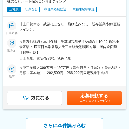
株式会社ハート保険コンサルティング
ます。
イアップ企業を有しています。
正社員
転勤なし
職種未経験歓迎
業種未経験歓迎
■想定されるキャリアパス
■就業環境：
本部長・CFO候補として、上場後も経営に深く関与いただけま
残業は発生する場合でも月20時間以下となっており、プライベー
す。
【土日祝休み・残業ほぼなし・飛び込みなし・既存営業/契約更新
トと両立させながら働けますので社員の平均勤続年数は15年程度
メイン】
と長期就業がしやすい環境です。
仕事内容
■企業の特徴/魅力
IPO準備中の成長企業で、経営に近いポジションでスキルを発揮で
損害保険・生命保険の販売及び顧客管理を中心とした提案業務を
■営業先について：
＜勤務地詳細＞本社住所：千葉県我孫子市柴崎台1-10-12 勤務地
きます。
担当していただきます。
幅広いエリアのお客様をカバーしている当社では担当エリアを決
最寄駅：JR東日本常磐線／天王台駅受動喫煙対策：屋内全面禁煙
既契約・新規紹介のお客様訪問、又、来店のお客様の契約内容確
勤務地
め効率的に訪問できるようにアポイントやスケジュールの調整を
変更の範囲：会社の定める事業所
【最寄り駅】
変更の範囲：会社の定める業務
認、診断、提案、保険契約手続きをします。
しています。今回ご入社頂く千葉の営業所では基本的に遠方への
天王台駅、東我孫子駅、我孫子駅
出張は発生せず、近場の地域で営業を行っていただきます。地元
■主な業務内容：
での就業を強く希望される方のご応募お待ちしております。
＜予定年収＞300万円～420万円＜賃金形態＞月給制＜賃金内訳＞
・既存個人顧客への定期フォロー
月額（基本給）：202,500円～266,000円固定残業手当/月：
・お客様へのライフプランニングのご相談／ご提案
給与
■当ポジションのやりがい：
47,500円～84,000円（固定残業時間30時間0分/月）超過した時間
・保険の見直し提案
アフラックの保険は、病気やケガなど、生きているときにお客様
外労働の残業手当は追加支給＜月給＞250,000円～350,000円（一
・損害保険等の更新通知・手続き
にお支払いされることが多いです。そのため給付金を受け取った
律手当を含む）＜昇給有無＞有＜残業手当＞有＜給与補足＞■昇給
・電話対応・メール対応
お客様から「保険に入っていてよかった。〇〇さんが勧めてくれ
年1回（6月）■賞与年1回（3月）※決算賞与あり賃金はあくまでも
応募依頼する
〈保険種目〉超保険／自動車／火災／傷害／生保
気になる
たおかげで、家族の生活や治療費のことを心配せずに治療に専念
目安の金額であり、選考を通じて上下する可能性があります。月
（エージェントサービス）
〈取り扱い保険会社〉東京海上日動火災保険、東京海上日動火災
することができた」と感謝されることが多く、自分の仕事に誇り
給(月額)は固定手当を含めた表記です。
あんしん生命
をもっていられます。自分の仕事が誰かのお役に立っていること
を実感できることが自分のモチベーションに繋がっています。
■営業スタイルについて： まずは、既存顧客の更改業務への同行
（訪問・来店対応）引継ぎを通じて業務を習得いただきます。
さらに25件読み込む
更新が近づいたタイミングや、契約内容の見直しを行う際に、お