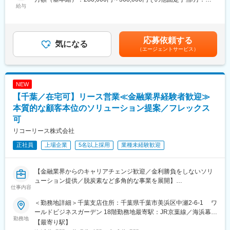
ます。
・拠点周辺が中心、案件により直行直帰OK
給与
10,000円＜月給＞290,000円～378,000円＜昇給有無＞有＜残業手
・個人目標に応じて賞与へインセンティブ反映
当＞有＜給与補足＞※上記年収は、1ヶ月平均9時間の時間外手当
〇会社からの販売指示・個人ノルマはありません
・資格取得支援（受験費用全額負担／資格手当あり）
を含みます（1分単位で支給）※賞与額は入社月によって変動しま
お客さまを第一に考えた顧客活動環境のために個人ノルマは設け
す※年収はあくまで一例であり、経験・能力を考慮のうえ決定しま
ておらず店舗でのノルマに留めております。会社・上司の指示で
応募依頼する
◆企業情報
気になる
す■昇給：年1回（8月）■賞与：年2回（2月、8月）を含む賃金は
特定の保険商品を優先的にご案内したり、ノルマ達成のために強
当社は東証プライム上場「株式会社ワキタ」の100％子会社。
（エージェントサービス）
あくまでも目安の金額であり、選考を通じて上下する可能性があ
引な提案をしたりすることは企業方針と異なります。
グループの安定基盤と充実した福利厚生のもと、千葉・茨城で確
ります。月給(月額)は固定手当を含めた表記です。
かな実績と知名度を築いています。
〇多様な働き方にも柔軟に対応可能です
今後も拠点拡大の計画があり、成長のフェーズにあります。
NEW
研修後から時短勤務制度の利用が可能です。実際に子育て世代の
社員も多く働いており、中長期に渡って安心して就業いただけま
【千葉／在宅可】リース営業≪金融業界経験者歓迎≫
◆社風・働き方
す。
・営業所間の連携が良く、相談しやすい環境
本質的な顧客本位のソリューション提案／フレックス
残業時間も月平均9時間で働きやすい環境です。
・チームワーク重視でフォロー体制も充実
可
・年間休日125日、土日祝休みでワークライフバランスも確保
リコーリース株式会社
■業務内容
お客さまのご相談内容確認からスタートし、40社以上の保険会社
変更の範囲：会社の定める業務
正社員
上場企業
5名以上採用
業種未経験歓迎
の商品の中から、お客さまに合った保障をオーダーメイドで設
計・提案します。特定商品の販売指示はなく、お客さまを第一に
考えた対応に専念できます。
【金融業界からのキャリアチェンジ歓迎／金利勝負をしないソリ
ューション提供／脱炭素など多角的な事業を展開】
（1）来店されたお客さまからのヒアリング
仕事内容
■事業概要
（2）ライフプラン設計・ご提案
当社はリコー製品、OA・IT機器、工作機械、医療機器などのリー
＜勤務地詳細＞千葉支店住所：千葉県千葉市美浜区中瀬2-6-1 ワ
（3）ご契約・ご契約内容確認
スに加え、ローンや融資、決済サービスなどファイナンスソリュ
ールドビジネスガーデン 18階勤務地最寄駅：JR京葉線／海浜幕張
ーションを取り扱っております。
勤務地
駅受動喫煙対策：屋内全面禁煙変更の範囲：会社の定める事業所
【最寄り駅】
■キャリアステップ
リース会社は主に企業に対して車両、機械、設備などの資産を貸