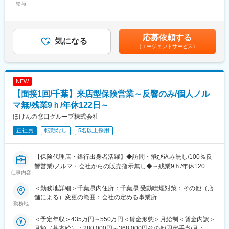
営業。
給与
・資格取得支援（受験費用全額負担／資格手当あり）
48,000円～69,000円（固定残業時間30時間0分/月）超過した時間
既存顧客との関係構築を中心に、裁量を持ちながら営業活動を進
外労働の残業手当は追加支給＜月給＞248,000円～359,000円（一
められる環境です。
◆企業情報
律手当を含む）＜昇給有無＞有＜残業手当＞有＜給与補足＞■賞
当社は東証プライム上場「株式会社ワキタ」の100％子会社。
与：年2回 (初年度の支給平均：1,2か月分～)■昇給：年1回：上
応募依頼する
■仕事内容
気になる
グループの安定基盤と充実した福利厚生のもと、千葉・茨城で確
昇率(2025年）107.4％（平均）■モデル年収新卒入社5年後(27
（エージェントサービス）
建設会社や工務店など法人のお客様に対して、建設機械・重機の
かな実績と知名度を築いています。
歳)：480万円（メンバー）中途入社5年後(30歳)：550万円（メン
レンタル／リースを提案いただきます。
今後も拠点拡大の計画があり、成長のフェーズにあります。
バー）中途入社10年後(34歳)：750万円（マネジメント）賃金は
＜具体的には＞
あくまでも目安の金額であり、選考を通じて上下する可能性があ
・顧客への提案・打ち合わせ
◆社風・働き方
ります。月給(月額)は固定手当を含めた表記です。
NEW
・新規顧客へのアプローチ（訪問・電話）
・営業所間の連携が良く、相談しやすい環境
【面接1回/千葉】来店型保険営業～反響のみ/個人ノル
・既存顧客のフォロー（利用状況確認・追加提案など）
・チームワーク重視でフォロー体制も充実
・見積書作成（事務スタッフがサポート）
マ無/残業9ｈ/年休122日～
・年間休日125日、土日祝休みでワークライフバランスも確保
・現場ニーズに応じた機種提案、利用スケジュール調整など
ほけんの窓口グループ株式会社
変更の範囲：会社の定める業務
正社員
転勤なし
5名以上採用
★営業経験者が活躍しやすいポイント
・“売り込み”ではなく、お客様の工事計画を踏まえたコンサルティ
ブ営業に近いスタイル
【保険代理店・銀行出身者活躍】◆訪問・飛び込み無し/100％反
・裁量が大きく、顧客戦略の立案や提案方法はあなた次第
響営業/ノルマ・会社からの販売指示無し◆～残業9ｈ/年休120日
・活動量よりも「成果」と「関係構築」が評価される環境
仕事内容
以上/時短勤務OK～
・顧客との長期的な信頼関係が成果につながりやすい営業商材
＜勤務地詳細＞千葉県内住所：千葉県 受動喫煙対策：その他（店
〇認知度抜群で新規営業の必要がありません
■仕事の特徴
舗による）変更の範囲：会社の定める事業所
多彩なメディア戦略により、営業電話や顧客宅訪問といったアプ
勤務地
・取り扱うのはユンボ・ブルドーザー・発電機など大型建設機械
ローチ活動は不要。「このロゴ、CMで見たことがある」と立ち寄
・既存顧客メイン
＜予定年収＞435万円～550万円＜賃金形態＞月給制＜賃金内訳＞
っていただく方のほか、予約来店も多く、余裕をもって準備でき
・新規営業も、まずは挨拶・関係構築からスタート
月額（基本給）：280,000円～368,000円その他固定手当/月：