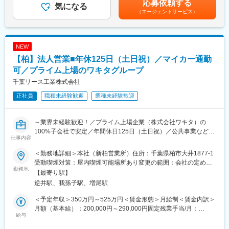
入社する方のほとんどが未経験者です。蓄積してきた育成環境に
応募依頼する
気になる
定残業代の相当時間42.0時間／月）・賞与年一回支給賃金はあく
は自信がありますのでご安心ください。
■当行の魅力：
（エージェントサービス）
までも目安の金額であり、選考を通じて上下する可能性がありま
お客さまから感謝の言葉をいただけることも多く、誇りとやりが
千葉県内では圧倒的なシェアを持つリーディングバンクです。銀
す。月給(月額)は固定手当を含めた表記です。
いを持てるお仕事です。
行の在り方が問われる今、先進的で柔軟な取り組みを積極展開。
注目度の高いフィンテック領域の最前線で経験を積むことができ
NEW
■業務対応例（※自動車事故の場合）：
る環境。千葉県だけでなく、隣接する都県の成長が見込まれ「地
【1.初期対応】
【柏】法人営業■年休125日（土日祝）／マイカー通勤
域の総合金融サービスグループ」の確立に向けた取り組みを強化
・お客様から事故受付担当者に連絡があり、その報告を確認し、
しています。
可／プライム上場のワキタグループ
さらに詳細に状況確認を実施していく
千葉リース工業株式会社
【2.損害額認定／示談交渉】
変更の範囲：（変更の範囲）その他当行が指示する業務
・適切な保険金の支払いに向け、お客様、被害にあわれた方、保
正社員
職種未経験歓迎
業種未経験歓迎
険会社、必要に応じ弁護士等専門家と連絡をとり、調査や交渉を
行い、適正なお支払い額を算定する
【3.保険金支払い】
～業界未経験歓迎！／プライム上場企業（株式会社ワキタ）の
・保険金を支払うための各種手続きを迅速に実施し、お客様に保
100%子会社で安定／年間休日125日（土日祝）／公共事業などの
仕事内容
険金をお支払いする
影響で今後も市場の拡大が予測される業界◎～
※一日でも早く適切な保険金をお支払いすることで、困っているお
＜勤務地詳細＞本社（新柏営業所）住所：千葉県柏市大井1877-1
客様の力になる事が出来、感謝の言葉もいただける、とてもやり
建設機械のレンタル・販売・修理を手がける当社は、創業50年以
受動喫煙対策：屋内喫煙可能場所あり変更の範囲：会社の定める
がいのあるお仕事です。
上にわたり地域インフラを支えてきました。2007年に東証プライ
勤務地
事業所
【最寄り駅】
ム上場の「株式会社ワキタ」グループ入りし、現在も拠点を拡大
逆井駅、我孫子駅、増尾駅
■研修体制：
中。公共工事の増加も追い風となり、市場は今後も成長が見込ま
【研修教育】座学とOJTを組み合わせ、保険の知識や業務の流れ
れています。
＜予定年収＞350万円～525万円＜賃金形態＞月給制＜賃金内訳＞
を徐々に覚えて業務対応を行っていただきます。入社者のほとん
今回募集するのは、建設機械のレンタル・リース提案を担う法人
月額（基本給）：200,000円～290,000円固定残業手当/月：
どが未経験者です。未経験者でもしっかりと育成していきますの
営業。
給与
48,000円～69,000円（固定残業時間30時間0分/月）超過した時間
でご安心ください。
既存顧客との関係構築を中心に、裁量を持ちながら営業活動を進
外労働の残業手当は追加支給＜月給＞248,000円～359,000円（一