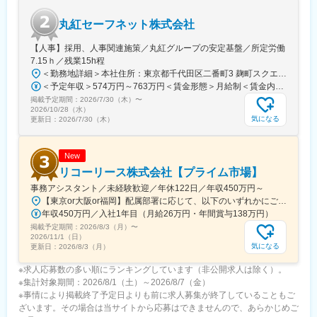
視したはたらき方が可能です。
丸紅セーフネット株式会社
変更の範囲：当社ならびに研修出向先（東京海上日動火災保険）
【人事】採用、人事関連施策／丸紅グループの安定基盤／所定労働
が定める業務
7.15ｈ／残業15h程
＜勤務地詳細＞本社住所：東京都千代田区二番町3 麹町スクエア3F勤務地最寄駅：東京メトロ有楽町線／麹町駅受動喫煙対策：敷地内全面禁煙変更の範囲：会社の定める事業所（リモートワーク含む）
＜予定年収＞574万円～763万円＜賃金形態＞月給制＜賃金内訳＞月額（基本給）：285,000円～379,000円＜月給＞285,000円～379,000円＜昇給有無＞有＜残業手当＞有＜給与補足＞【賞与】（'26年度実績）6.6か月分支給【モデル年収例】622万円 入社5年目 (月給30万9千円＋賞与+月残業15時間)賃金はあくまでも目安の金額であり、選考を通じて上下する可能性があります。月給(月額)は固定手当を含めた表記です。
掲載予定期間：
2026/7/30（木）
〜
2026/10/28（水）
気になる
更新日：
2026/7/30（木）
New
リコーリース株式会社【プライム市場】
事務アシスタント／未経験歓迎／年休122日／年収450万円～
【東京or大阪or福岡】配属部署に応じて、以下のいずれかにご勤務いただきます。初期配属地は、ご希望の地域に配属いたします。■本社東京都港区東新橋1-5-2 汐留シティセンター19F☆JR・地下鉄各線 新橋駅より徒歩1分☆都営地下鉄大江戸線 汐留駅より徒歩1分■豊洲事業所東京都江東区東雲1-7-12 KDX豊洲グランスクエア7F☆東京メトロ有楽町線・ゆりかもめ 豊洲駅 徒歩12分☆りんかい線 東雲駅 徒歩12分※豊洲駅より「KDXグランスクエア行き無料シャトルバス」が運行しています。■関西支社大阪府大阪市北区堂島浜2-2-28 堂島アクシスビル12F☆地下鉄四ツ橋線・西梅田駅より徒歩10分・肥後橋駅 徒歩7分☆JR大阪駅 徒歩15分■九州支社福岡県福岡市博多区博多駅東2-10-35 博多プライムイースト3F☆JR博多駅より徒歩7分※受動喫煙対策有（屋内全面禁煙）
年収450万円／入社1年目（月給26万円・年間賞与138万円）
掲載予定期間：
2026/8/3（月）
〜
2026/11/1（日）
気になる
更新日：
2026/8/3（月）
※求人応募数の多い順にランキングしています（非公開求人は除く）。
※集計対象期間：2026/8/1（土）～2026/8/7（金）
※事情により掲載終了予定日よりも前に求人募集が終了していることもご
ざいます。その場合は当サイトから応募はできませんので、あらかじめご