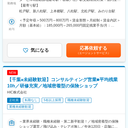
を運営する当社にて、保険提案業務を担当して頂きます。
勤務地
能を確立しております。
禁煙＜勤務地詳細2＞ショッピングプラザ鎌ヶ谷店住所：千葉県鎌
【最寄り駅】
個人・企業のお客様へのヒアリングから、最適な保険商品をご提
有給取得率100％を目標に管理し、フレックスや直行直帰も可能
ヶ谷市富岡1-1-3 1F 勤務地最寄駅：新京成電鉄新京成線／初富駅
松戸駅、新八柱駅、上本郷駅、八柱駅、北松戸駅、みのり台駅
案します。お客様の話を聞いて寄り添う営業スタイルです。
で自分のスタイルに合わせた勤務ができます。営業自体は個人で
受動喫煙対策：屋内全面禁煙＜勤務地詳細3＞イトーヨーカドー八
＜主な販売商品＞
行いますがチームでの相談環境が整っており、1on1制度やエンゲ
柱店住所：千葉県松戸市日暮1-15-8 1F 勤務地最寄駅：新京成電鉄
＜予定年収＞500万円～800万円＜賃金形態＞月給制＜賃金内訳＞
生命保険及び損害保険、自動車保険、火災保険（主に医療保険、
ージメント調査制度を通じて自由に意見を発信できる仕組みがあ
新京成線／八柱駅受動喫煙対策：屋内全面禁煙
月額（基本給）：185,000円～265,000円固定残業手当/月：
ガン保険等の第三分野に特化）
給与
ります。
25,000円～30,000円（固定残業時間20時間0分/月）超過した時間
■教育体制
外労働の残業手当は追加支給＜月給＞210,000円～295,000円（一
■具体的な業務内容：
入社後集合研修後、OJTがメインとなっております。
律手当を含む）＜昇給有無＞有＜残業手当＞有＜給与補足＞※提示
保険ショップでのコンサルティング営業
着任後も階層別研修やキャリアデザイン、自己啓発など様々な研
年収はインセンティブを含む金額となっております。 インセン
応募依頼する
地域の大手スーパー等に店舗を構えるショップ『はなまる保険』
気になる
修制度がございます。
ティブ上限がないため意欲次第で更に上を目指せます。■昇給：年
（エージェントサービス）
やイベントでお客様にヒアリング・提案を行います。既に保険に
1回(査定による)■賞与：年4回■社員の年収例入社5年 … 660万円 /
関心があるお客様が多く、お悩みを聞き、最適なプランを提案し
変更の範囲：会社の定める業務
前職：ファミレス店員入社9年 … 900万円 / 前職：飲食店員賃金は
やすいことが特徴です。
あくまでも目安の金額であり、選考を通じて上下する可能性があ
お客様からご要望があった際は訪問での営業活動も行います。
ります。月給(月額)は固定手当を含めた表記です。
NEW
【千葉※未経験歓迎】コンサルティング営業■平均残業
■研修について：
入社後、まずは千葉県内の店舗を転々として様々な先輩社員の営
10h／研修充実／地域密着型の保険ショップ
業手法を学んでいただきます。業務に慣れてきた段階で正式に特
HIC株式会社
定の店舗配属となります。また、社長から直接営業の指導をいた
正社員
転勤なし
5名以上採用
職種未経験歓迎
だける機会もございます。
社内研修会やテレマーケティング研修、現場研修などが育成体制
業種未経験歓迎
が充実しているため、専門的な知識・スキルを習得できます。自
分のペースでじっくり学びながら成長することが可能です。
～業界未経験・職種未経験・第二新卒歓迎！／地域密着型の保険
■ステップアップについて：
ショップ運営／飛び込み・テレアポ無し／年休120日・店舗に合