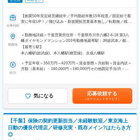
・銀行との折衝や融資対応
・予算策定、予実管理と経営層へのレポーティング
・J-SOX（内部統制）の構築・運用、運用の正確性担保
【創業50年安定経営継続中／平均勤続年数15年程度／固定給で着
・経理財務メンバーのマネジメント、育成
実に年収UP！／飛び込み・新規開拓営業基本無し／転勤無／残業
・上場準備全般および上場後の体制管理、運用
仕事内容
月平均20時間以下／研修充実◎／「アフラック」の専属募集代理
店】
＜勤務地詳細＞千葉営業所住所：千葉県市川市八幡2‐6‐18 第3八
■扱うサービス
幡ダイヤモンドマンション203号勤務地最寄駅：JR総武本／都営
当社の事業内容・サービス詳細は別途お伝えしますが、成長分野
■業務内容：
勤務地
地下鉄／京成本線／本八幡／京成八幡駅受動喫煙対策：屋内全面
での事業拡大を推進しています。
【最寄り駅】
アフラックのがん保険・医療保険・生命保険のご提案をお任せし
禁煙
本八幡駅(総武線)、本八幡駅(都営線)、京成八幡駅
ます。各市町村の自治体・法人会・企業などに電話または現地で
■組織構成
アポイントを取り訪問します。すでにお取引のある方の方からの
＜予定年収＞350万円～420万円＜賃金形態＞月給制＜賃金内訳＞
現在は経理財務担当1名（50代）が対応をしております。
ご紹介がほとんどなので既存顧客への深耕が中心です。商談スタ
月額（基本給）：160,000円～180,000円その他固定手当/月：
管理本部長CFO（50代）へのレポートラインとなります。
イルは対面がメインですが、お客様のご要望に合わせてオンライ
給与
50,000円～70,000円固定残業手当/月：40,000円（固定残業時間
ンにて行う場合もございます。
20時間0分/月～20時間0分/月）超過した時間外労働の残業手当は
■業務の魅力
追加支給＜月給＞250,000円～290,000円（一律手当を含む）＜昇
IPO準備中の企業でしか経験できない経営参画・運営・事業拡大を
■業務の特徴：
給有無＞有＜残業手当＞有＜給与補足＞※超過した時間外労働の残
実現できます。
応募依頼する
・当社でやり取りしている既存のお客様を中心に保険を販売・見
気になる
業時間代は追加支給■賞与：年２回（6月・12月支給：年間2カ
その他ガバナンス強化やJ-SOX構築、開示体制整備等、希少な業
（エージェントサービス）
直ししていただくポジションとなります。固定給ではございます
月-4カ月分）上記給与は経験、スキルを考慮し決定します。決算
務に携われる点が魅力です。
が、成果が出た際はインセンティブとして反映させる仕組みも用
賞与※実績等に応じて・各種インセンティブあり(月間達成賞)賃金
意しております。
はあくまでも目安の金額であり、選考を通じて上下する可能性が
■教育体制
・既存でやり取りしている各市町村の自治体・法人会・企業様が
あります。月給(月額)は固定手当を含めた表記です。
現任者からの引継ぎ期間あり。
【千葉】保険の契約更新担当／未経験歓迎／東京海上
顧客となります。法人に対する深耕営業が主となるので飛び込み
日動の優良代理店／研修充実・既存メイン?はたらき方
営業はございません。売り上げを作る案件には事欠かない状況で
■就業環境
◎
すので安心してご入社ください。
働きやすい環境整備に注力しています。詳細は面談時にご説明し
・契約件数は約41,000件で2万人を超える多くのご契約者様やタ