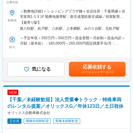
仕事内容
推薦制度という制度があり、ともに働くメンバーからのご推薦に
わせた営業時間でプライベート充実／大手企業様とのお取引実績
よってキャリアアップの可能性がございます。入社年次やご年齢
有り／研修制度充実◎～
＜勤務地詳細1＞ショッピングプラザ鎌ヶ谷店住所：千葉県鎌ヶ谷
関係なく、実績や周りの評価に応じてステップアップのチャンス
市富岡1-1-3 1F 勤務地最寄駅：新京成電鉄新京成線／初富駅受動
がある会社です。
東京・千葉・埼玉で地域密着型の保険ショップ「はなまる保険」
勤務地
喫煙対策：屋内全面禁煙＜勤務地詳細2＞イトーヨーカドー八柱店
【最寄り駅】
を運営する当社にて、保険提案業務を担当して頂きます。
住所：千葉県松戸市日暮1-15-8 1F 勤務地最寄駅：新京成電鉄新京
新八柱駅、松戸駅、八柱駅、上本郷駅、みのり台駅、北松戸駅
■就業時間補足：
個人・企業のお客様へのヒアリングから、最適な保険商品をご提
成線／八柱駅受動喫煙対策：屋内全面禁煙＜勤務地詳細3＞本社住
・支店勤務／勤務時間9:00～18:30(実働8H／休憩90分)
案します。お客様の話を聞いて寄り添う営業スタイルです。
所：千葉県松戸市本町14-1 松戸本町センタービル6階勤務地最寄
＜予定年収＞350万円～500万円＜賃金形態＞月給制＜賃金内訳＞
・店舗勤務／勤務時間10:00～19:30／10:30～20:00内のシフト制
＜主な販売商品＞生命保険及び損害保険、自動車保険、火災保険
駅：各線／松戸駅受動喫煙対策：屋内全面禁煙
月額（基本給）：185,000円～265,000円固定残業手当/月：
(店舗による・実働8H／休憩90分)
（主に医療保険、ガン保険等の第三分野に特化）
給与
25,000円～30,000円（固定残業時間20時間0分/月）超過した時間
※休憩内訳（合計90分）…昼55分および1時間毎に5分休憩（毎時5
外労働の残業手当は追加支給＜月給＞210,000円～295,000円（一
分だがお昼前・終業前の1時間はなし）
■具体的な業務内容：【変更の範囲：会社の定める業務】
律手当を含む）＜昇給有無＞有＜残業手当＞有＜給与補足＞※イン
※商業施設の閉店時間に合わせて退勤となります為、閉店時間後の
保険ショップでのコンサルティング営業
センティブ上限がないため、意欲次第で更に上を目指せます。■昇
応募依頼する
残業は想定しておりません。
地域の大手スーパー等に店舗を構えるショップ『はなまる保険』
気になる
給：年1回(査定による)■賞与：年4回賃金はあくまでも目安の金額
（エージェントサービス）
やイベントでお客様にヒアリング・提案を行います。既に保険に
であり、選考を通じて上下する可能性があります。月給(月額)は固
関心があるお客様が多く、お悩みを聞き、最適なプランを提案し
定手当を含めた表記です。
やすいことが特徴です。
お客様からご要望があった際は訪問での営業活動も行います。
NEW
【千葉／未経験歓迎】法人営業◆トラック・特殊車両
■配属組織について：
ほとんどのメンバーが異業界・異職種からの転職です。特別な経
のレンタル提案／オリックスG／年休123日／土日祝休
験がなくても、ゼロからスキルを習得できる社内研修会やテレマ
オリックス自動車株式会社
ーケティング研修、現場研修などが育成体制が充実しているた
正社員
職種未経験歓迎
業種未経験歓迎
め、専門的な知識・スキルを習得できます。自分のペースでじっ
くり学びながら、一歩一歩着実に成長することが可能です。