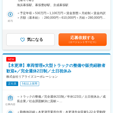
せを中心に対応を進めておりますが、センター内で完結できず、
■組織構成
変更の範囲：上記参照
海浜幕張駅、幕張豊砂駅、京成幕張駅
他部署にパスをしているものが4割ほどございます。
コールセンター13名、カードローン8名、証書ローン20名、オペ
この改善に向け、今回採用する方には現在蓄積しているコール・
レーション・総務11名のチーム体制です。
＜予定年収＞530万円～1,100万円＜賃金形態＞月給制＜賃金内訳
チャット内容の分析・また改善に向けた企画業務をお任せしたい
＞月額（基本給）：280,000円～610,000円＜月給＞280,000円～
と考えております。
給与
■キャリアパス
610,000円＜昇給有無＞有＜残業手当＞有＜給与補足＞※当行の規
・無担保ローンはイオン銀行の成長戦略を担う重点事業です
程により決定します。■賞与実績：月給約6か月分程度賃金はあく
■お任せする業務：
・お客さま対応から融資実行まで一連の業務を経験でき、専門性
までも目安の金額であり、選考を通じて上下する可能性がありま
・コールセンター管理（オペレーター、銀行事務、検印・管理業
を高めることができます
す。月給(月額)は固定手当を含めた表記です。
応募依頼する
務など）
気になる
・現場で得られるお客さまの声を活かし、商品・サービス・業務
（エージェントサービス）
・コール・チャット内容の分析・また改善に向けた企画業務
改善に携わることができます
・各種モニタリング業務
・将来的にはセンター運営、業務企画、商品企画など幅広いキャ
勤務時間：（早番出勤）8:15～16:55、（遅番出勤）12:45～
リア形成が可能です
21:25
NEW
※入社当初は、早番出勤を一定期間お願いしています。
■業務の魅力
【木更津】車両管理※大型トラックの整備や販売経験者
お客さま対応から融資実行まで一連の業務経験を積み、専門性を
■キャリアパス：
歓迎※／完全週休2日制／土日祝休み
高められます。現場で得たお客さまの声をもとに、商品・サービ
まずはコールセンターの SV としてご活躍いただきます。
ス・業務改善にも直接関われます。
株式会社リアライズコーポレーション
その後、ご志向次第ですが、コールセンター内の運営にとどまら
正社員
5名以上採用
ず、関連部署と連携しマーケティング分析など営業戦略拠点へ転
■就業環境
換させていくうえで、中心的な役割を担ってもらうことも期待し
年間休日125日、連続休日や各種育児・介護支援制度が充実。柔
ています。
軟なシフト制勤務です。
～トラックの整備／完全週休2日制／年休123日／土日祝休み／成
長企業／社会課題解決に貢献～
■組織構成
変更の範囲：会社の定める業務
仕事内容
リモート戦略部では企画G（計8名）、リモートコンサルティング
■業務内容：
G（計92名）、リモートコンタクトG（計100名）の3チームに分
＜勤務地詳細＞木更津営業所住所：木更津市金田東5-22-9 受動喫