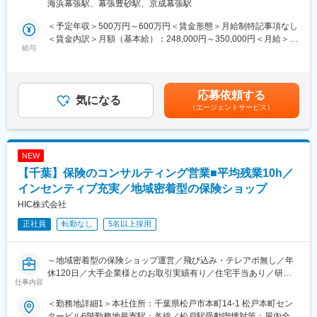
（リモートワーク含む）
現場で経験を積んでいき、店長、ブロック長へのキャリアアップ
海浜幕張駅、幕張豊砂駅、京成幕張駅
し出し、顧客は大きな初期投資を避けて資産を一定期間使用でき
が可能です。評価体制がととのっており実力をしっかり評価。
ます。リース期間が終了すると、顧客は資産の返却、再リース、
＜予定年収＞500万円～600万円＜賃金形態＞月給制特記事項なし
過去事例として、中途入社から最短で3年で店長に昇格した事例も
買い取りを選択でき、最新設備の使用と財務上の柔軟性が確保さ
＜賃金内訳＞月額（基本給）：248,000円～350,000円＜月給＞
ございます。
れます。営業職は資産の提案、契約条件の交渉、契約書の作成、
給与
248,000円～350,000円＜昇給有無＞有＜残業手当＞有＜給与補足
＜社員の年収例＞
リース期間中のフォローを行い、顧客に最適なリースプランを提
＞■賞与年2回支給賃金はあくまでも目安の金額であり、選考を通
・年収1100万円（経験7年／ブロック長職／月給66万円＋賞与）
供します。また顧客のニーズを深く理解し、信頼関係を構築し、
じて上下する可能性があります。月給(月額)は固定手当を含めた表
・年収500万円（経験3年／店舗営業職／月給33万円＋賞与）
新規顧客の獲得や既存顧客のリース更新を目指します。
記です。
・年収750万円（経験4年／店長職／月給48万円＋賞与）
応募依頼する
■業務内容
気になる
（エージェントサービス）
営業担当として各種ベンダー（メーカーや商社）を定期的に訪問
■チーム組織構成
し、ベンダーと連携しながらユーザー企業（クライアント）に対
「ほけんの窓口」は、少ない店舗でも4名、多い店舗では10名以
して営業活動を行うベンダーリースを担当いただきます。メイン
上のスタッフが在籍。ご来店の空き時間を使って事例共有やロー
のベンダーは10社程度となり、エリアによって会社規模や担当顧
NEW
ルプレイングを行うなど、常に社員のスキルアップに取り組んで
客数が異なります。
います。未経験入社が多いため、質問のしやすい雰囲気です。
【千葉】保険のコンサルティング営業■平均残業10h／
・リースや融資等ユーザー企業の財務状況や経営状況に合わせた
提案が可能
インセンティブ充実／地域密着型の保険ショップ
変更の範囲：会社の定める業務
・当社は”金利勝負をしない”のが特徴です。案件の魅力でお客様に
HIC株式会社
選ばれることを目指しています
正社員
転勤なし
5名以上採用
・リースとしての提案商材は多岐に渡り、現在は農業の自動化や
脱炭素に関わる事業に力を入れ、今までリースが利用されていな
かった分野への展開を予定しています
～地域密着型の保険ショップ運営／飛び込み・テレアポ無し／年
■魅力
休120日／大手企業様とのお取引実績有り／住宅手当あり／研修
リコーGの中で作られた仕組みを他の分野にも広げてきたこと
仕事内容
制度・インセンティブ制度充実◎～
で、現在では約6,000社のベンダーと取引があり、その先のユーザ
ー企業は約40万社に至ります。
＜勤務地詳細1＞本社住所：千葉県松戸市本町14-1 松戸本町セン
東京・千葉・埼玉で地域密着型の保険ショップ「はなまる保険」
少額案件を大量に扱う仕組みを構築し、独自の審査機能や回収機
タービル6階勤務地最寄駅：各線／松戸駅受動喫煙対策：屋内全面