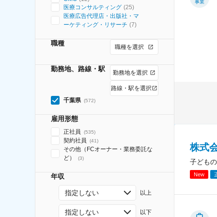
事業
医療コンサルティング
(
25
)
医療広告代理店・出版社・マ
ーケティング・リサーチ
(
7
)
職種
職種を選択
勤務地、路線・駅
勤務地を選択
路線・駅を選択
千葉県
(
572
)
雇用形態
正社員
(
535
)
契約社員
(
41
)
株式
その他（FCオーナー・業務委託な
ど）
(
3
)
子どもの
New
年収
指定しない
以上
指定しない
以下