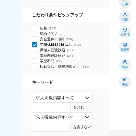
仕事
こだわり条件ピックアップ
対象
新着
(
104
)
締め切間近
(
33
)
勤務地
完全週休2日制
(
458
)
年間休日120日以上
(
572
)
職種未経験歓迎
最寄駅
(
189
)
業種未経験歓迎
(
241
)
学歴不問
(
209
)
転勤なし（勤務地限定）
(
254
)
給与
キーワード
事業
求人掲載内容すべて
を含む
求人掲載内容すべて
を含まない