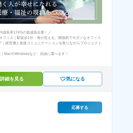
均成長率174%の急成長企業！／
オフィス｜駅徒歩1分・海が見える、開放的でモダンなオフィス
直下｜経営層と直接コミュニケーションを取りながらプロジェクト
｜MacやWindowsなど、自由に選べます！
詳細を見る
気になる
応募する