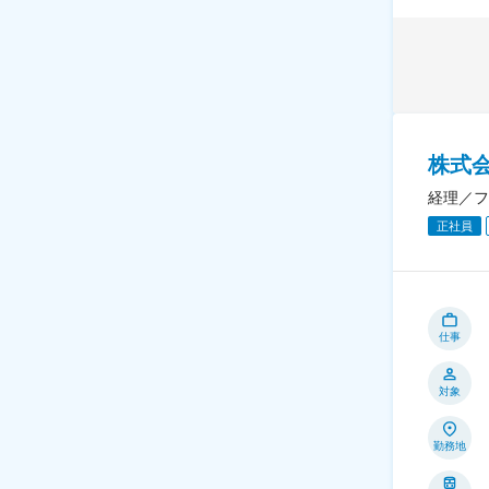
株式
経理／フ
正社員
仕事
対象
勤務地