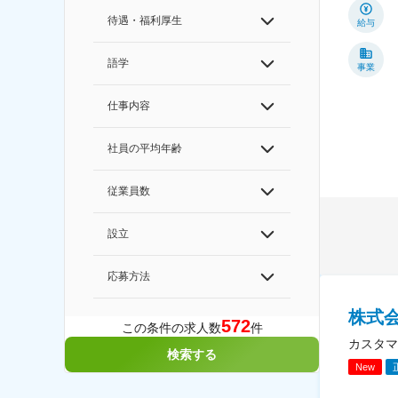
待遇・福利厚生
給与
語学
事業
仕事内容
社員の平均年齢
従業員数
設立
応募方法
株式
572
この条件の求人数
件
カスタマ
検索する
New