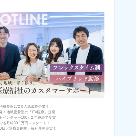
均成長率172％の急成長企業！／
発！地域密着型の「IT×医療」企業
トベンチャー100』2 年連続で受賞
でも月給30.1万円～スタート！
20日／退職金制度／福利厚生充実！