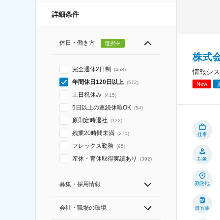
詳細条件
休日・働き方
選択中
株式
完全週休2日制
(
458
)
情報シス
年間休日120日以上
(
572
)
New
土日祝休み
(
415
)
5日以上の連続休暇OK
(
54
)
原則定時退社
(
122
)
残業20時間未満
(
271
)
仕事
フレックス勤務
(
95
)
産休・育休取得実績あり
対象
(
392
)
勤務地
募集・採用情報
会社・職場の環境
最寄駅