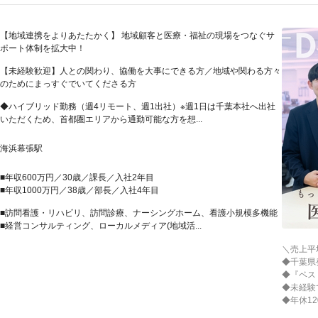
【地域連携をよりあたたかく】 地域顧客と医療・福祉の現場をつなぐサ
ポート体制を拡大中！
【未経験歓迎】人との関わり、協働を大事にできる方／地域や関わる方々
のためにまっすぐでいてくださる方
◆ハイブリッド勤務（週4リモート、週1出社）※週1日は千葉本社へ出社
いただくため、首都圏エリアから通勤可能な方を想...
海浜幕張駅
■年収600万円／30歳／課長／入社2年目
■年収1000万円／38歳／部長／入社4年目
■訪問看護・リハビリ、訪問診療、ナーシングホーム、看護小規模多機能
■経営コンサルティング、ローカルメディア(地域活...
＼売上平
◆千葉県
◆『ベス
◆未経験
◆年休1