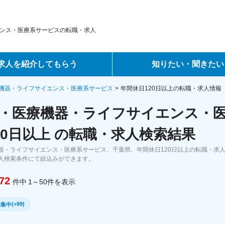
ンス・医療系サービスの転職・求人
求人を紹介してもらう
知りたい・聞きたい
ントサービス
転職ノウハウ
機器・ライフサイエンス・医療系サービス
年間休日120日以上の転職・求人情報
・医療機器・ライフサイエンス・
サービス
データで見る転職
20日以上 の転職・求人検索結果
ーエージェントサービス
コラム・インタビュー
器・ライフサイエンス・医療系サービス、千葉県、年間休日120日以上の転職・求
人検索条件にて絞込みができます。
転職Q&A
72
件中
1～50
件
を表示
(
+99
)
募集中