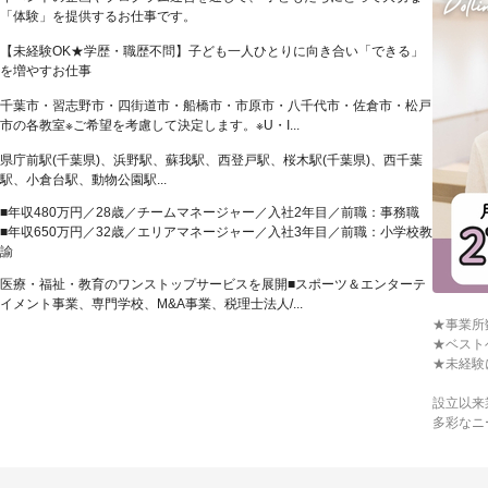
「体験」を提供するお仕事です。
【未経験OK★学歴・職歴不問】子ども一人ひとりに向き合い「できる」
を増やすお仕事
千葉市・習志野市・四街道市・船橋市・市原市・八千代市・佐倉市・松戸
市の各教室※ご希望を考慮して決定します。※U・I...
県庁前駅(千葉県)、浜野駅、蘇我駅、西登戸駅、桜木駅(千葉県)、西千葉
駅、小倉台駅、動物公園駅...
■年収480万円／28歳／チームマネージャー／入社2年目／前職：事務職
■年収650万円／32歳／エリアマネージャー／入社3年目／前職：小学校教
諭
医療・福祉・教育のワンストップサービスを展開■スポーツ＆エンターテ
イメント事業、専門学校、M&A事業、税理士法人/...
★事業所
★ベスト
★未経験
設立以来
多彩なニ