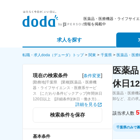
医薬品・医療機器・ライフサイエ
情報を掲載中
求人を探す
詳細条件から探す
エージェ
転職・求人doda（デューダ）トップ
関東
千葉県
医薬品・医療
医薬品
新着求人から探す
スカウト
[
]
現在の検索条件
条件変更
休日1
[勤務地]千葉県 [業種]医薬品・医療機
求人特集から探す
パートナ
器・ライフサイエンス・医療系サービ
医薬品・医療機
ス [こだわり条件ピックアップ]年間休日
卸など、左の求
120日以上 [詳細条件](休日・働き方)年
詳細を見る
間休日120日以上
5
該当求人数
検索条件を保存
千葉県のみで
基本条件