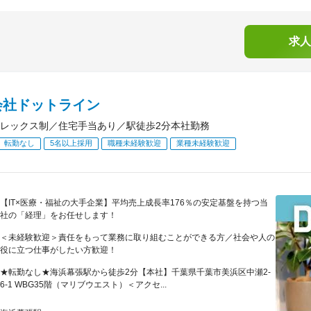
求人
会社ドットライン
レックス制／住宅手当あり／駅徒歩2分本社勤務
転勤なし
5名以上採用
職種未経験歓迎
業種未経験歓迎
【IT×医療・福祉の大手企業】平均売上成長率176％の安定基盤を持つ当
社の「経理」をお任せします！
＜未経験歓迎＞責任をもって業務に取り組むことができる方／社会や人の
役に立つ仕事がしたい方歓迎！
★転勤なし★海浜幕張駅から徒歩2分【本社】千葉県千葉市美浜区中瀬2-
6-1 WBG35階（マリブウエスト）＜アクセ...