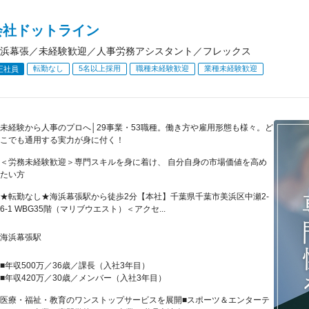
会社ドットライン
浜幕張／未経験歓迎／人事労務アシスタント／フレックス
転勤なし
5名以上採用
職種未経験歓迎
業種未経験歓迎
正社員
未経験から人事のプロへ│29事業・53職種。働き方や雇用形態も様々。ど
こでも通用する実力が身に付く！
＜労務未経験歓迎＞専門スキルを身に着け、 自分自身の市場価値を高め
たい方
★転勤なし★海浜幕張駅から徒歩2分【本社】千葉県千葉市美浜区中瀬2-
6-1 WBG35階（マリブウエスト）＜アクセ...
海浜幕張駅
■年収500万／36歳／課長（入社3年目）
■年収420万／30歳／メンバー（入社3年目）
医療・福祉・教育のワンストップサービスを展開■スポーツ＆エンターテ