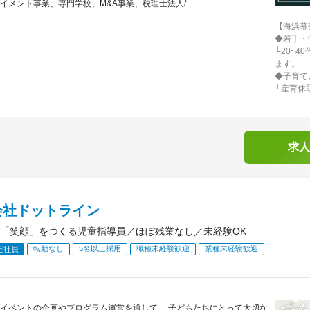
イメント事業、専門学校、M&A事業、税理士法人/...
【海浜幕
◆若手・
└20~
ます。
◆子育て
└産育休
求人
会社ドットライン
「笑顔」をつくる児童指導員／ほぼ残業なし／未経験OK
転勤なし
5名以上採用
職種未経験歓迎
業種未経験歓迎
正社員
イベントの企画やプログラム運営を通して、 子どもたちにとって大切な