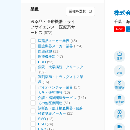
業種
業種を選択
株式
医薬品・医療機器・ライ
千葉・海
フサイエンス・医療系サ
New
ービス
(
572
)
医薬品メーカー業界
(
45
)
医療機器メーカー業界
(
154
)
医薬品卸
(
11
)
医療機器卸
(
47
)
仕事
CRO
(
53
)
病院・大学病院・クリニック
(
52
)
対象
調剤薬局・ドラッグストア業
界
(
16
)
バイオベンチャー業界
(
17
)
勤務地
大学・研究施設
(
10
)
介護・福祉関連サービス
(
141
)
最寄駅
その他医療関連
(
61
)
診断薬・臨床検査機器・臨床
検査試薬メーカー
(
21
)
給与
SMO
(
12
)
CSO
(
74
)
CMO
(
12
)