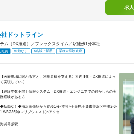
求人
会社ドットライン
テム（DX推進）／フレックスタイム／駅徒歩1分本社
転勤なし
5名以上採用
業種未経験歓迎
正社員
【医療現場に関わる方と、利用者様を支える】社内IT化・DX推進によっ
て実現していく
【経験年数不問】情報システム・DX推進・エンジニアでの何かしらの実
務経験がある方
◆転勤なし◆海浜幕張駅から徒歩1分<本社>千葉県千葉市美浜区中瀬2-6-
1 WBG35階(マリブウエスト)<アクセ...
海浜幕張駅