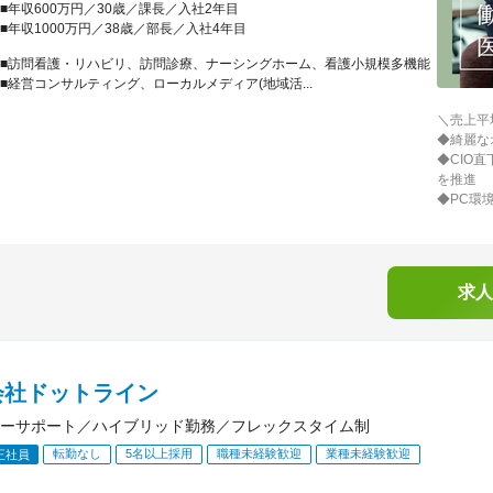
■年収600万円／30歳／課長／入社2年目
■年収1000万円／38歳／部長／入社4年目
■訪問看護・リハビリ、訪問診療、ナーシングホーム、看護小規模多機能
■経営コンサルティング、ローカルメディア(地域活...
＼売上平
◆綺麗な
◆CIO
を推進
◆PC環境
求人
会社ドットライン
ーサポート／ハイブリッド勤務／フレックスタイム制
転勤なし
5名以上採用
職種未経験歓迎
業種未経験歓迎
正社員