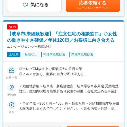
む）＜昇給有無＞有＜残業手当＞有＜給与補足＞※ノルマなし 頑
・別日で2次面談の予約を頂き、ファイナンシャルプランニングの
応募依頼する
・お互いに助け合う風土
気になる
張った方に報奨金が上乗せ（2025年実績：全アドバイザー平均45
ご提案
・日常的にコミュニケーションを取りながら業務を進めています
（エージェントサービス）
万円/年、最大98.7万円/年）※前職年収を最大限考慮しますので申
・適正な予算と要望に合う住宅会社のご紹介と訪問日の調整
し付けください。■年収例・500万円：入社5年店長／子供1人・
・お客様の住宅会社訪問後のアフターフォロー、サポート
■働き方
540万円：入社7年店長／子供2人賃金はあくまでも目安の金額で
・年間休日120日
あり、選考を通じて上下する可能性があります。月給(月額)は固定
NEW
■こんな人柄の方が多い職場です
・残業ほぼなし
手当を含めた表記です。
・我が強い方ではなく、お客様を第一に考える
【岐阜市/未経験歓迎】『注文住宅の相談窓口』◇女性
・時短勤務／週4勤務のご相談可能
・思いやりがあり、お節介が好き
・お子様都合のお休みにも柔軟に対応しています
の働きやすさ確保／年休120日／お客様に向き合える
・チームで働くこと、目標を達成することが好き
エンゲージェンシー株式会社
当社では、子育て中の社員の方（お子様の年齢制限なし）も、
■仕事の面白み
入社直後から時短勤務や短日数勤務を選択できる制度を整えてい
正社員
転勤なし
職種未経験歓迎
業種未経験歓迎
お客様の要望を整理して一緒に決めていくことやご予算はもちろ
ます。
ん、お客様将来のお金（住宅ローンや教育資金、保険など）にも
「子育てを理由にキャリアを中断してしまうのはもったいない」
関われ、お客様や住宅会社から直接感謝して頂けるお仕事です。
◎テレビCM放送中で事業拡大の注目企業
という考えのもと、無理なく働き続けられる環境づくりに取り組
また、契約はもちろん、着工、竣工時にご連絡を頂くお客様もい
◎ノルマが無く、顧客に全力で寄り添える
んでいます。
仕事内容
らっしゃり、やりがいも感じられます。
◎「話を聴くこと」が好き／得意な人歓迎
また、残業はほとんどなく、フルタイム勤務の方でも遅くとも19
時には退社しています。
＜勤務地詳細＞岐阜店 新店舗住所：岐阜県岐阜市周辺 受動喫煙
■プライベートと両立
家を建てたいお客様の相談にのって、条件をお伺いした上で中立
平日の学校行事などについても、有給休暇を活用しながら調整可
対策：敷地内喫煙可能場所あり変更の範囲：会社の定める事業所
平日は平均すると2日に1組程度、土・日は平均2～3組/日の対応で
的な立場で、40社以上ある提携ハウスメーカーの中から希望や夢
能ですのでご安心ください。
勤務地
す。
が叶うハウスメーカーを紹介/提案します。
＜予定年収＞350万円～450万円＜賃金形態＞月給制前職年収を最
無理のない接客数で残業時間は平均月に7時間ほどです。
変更の範囲：無
大限考慮しますので申し付けください。＜賃金内訳＞月額（基本
水曜日定休に加えて他1日シフトを組んで休みを取って頂きますの
■職務詳細
給与
給）：187,000円～250,000円固定残業手当/月：28,624円～
で、連休にすることも可能です。
・反響型のカウンター接客スタイル
50,000円（固定残業時間20時間0分/月）超過した時間外労働の残
・お客様のファイナンシャルプランをして適正予算を算出
業手当は追加支給＜月給＞215,624円～300,000円（一律手当を含
■嬉しいご褒美インセンティブ
・好みと予算（と相性）に合う住宅会社（担当者）をマッチング