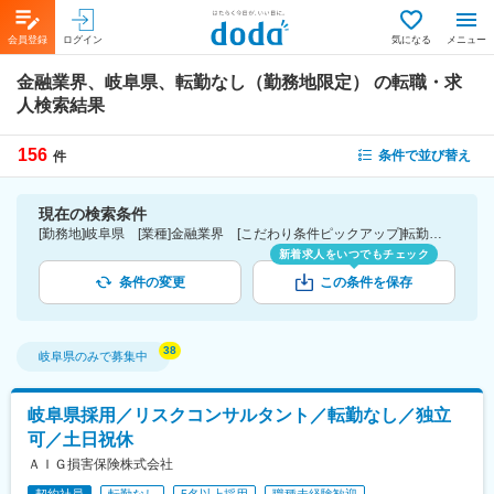
会員登録
ログイン
気になる
メニュー
金融業界、岐阜県、転勤なし（勤務地限定）
の転職・求
人検索結果
156
条件で並び替え
件
現在の検索条件
[勤務地]岐阜県 [業種]金融業界 [こだわり条件ピックアップ]転勤なし（勤務地限定） [詳細条件](募集・採用情報)転勤なし（勤務地限定）
新着求人をいつでもチェック
条件の変更
この条件を保存
岐阜県
のみで募集中
岐阜県採用／リスクコンサルタント／転勤なし／独立
可／土日祝休
ＡＩＧ損害保険株式会社