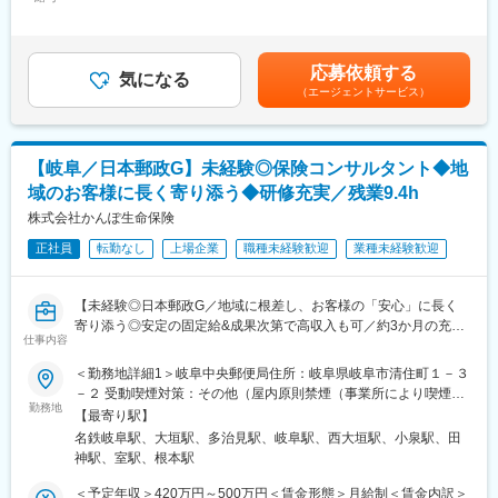
357,000円＜昇給有無＞有＜残業手当＞有＜給与補足＞■年収：月
ムで必要な保障額・期間を算出。ご相談は複数回にわたることが
給＋営業手当（実績によります）賃金はあくまでも目安の金額で
■配属部署・組織構成：
多く、次回の来店時の提案内容を店舗の仲間と相談できるのも安
あり、選考を通じて上下する可能性があります。月給(月額)は固定
現在、常勤社員７名、委託社員３名が在籍しています。
心です。
手当を含めた表記です。
応募依頼する
40代から70代まで幅広い年齢層の社員が在籍しており、全員が中
気になる
（エージェントサービス）
途入社です。自動車損害保険や生命保険営業の経験者もいれば、
（3）ご契約・ご契約内容確認
異業種から転職（PCのネット販売）や子育てが一段落したスタッ
保険証券の到着確認、保険証券の見方のご案内、ご契約内容の再
フも在籍しています。
確認といったご案内も一貫して担当。加入したら終わりではな
く、お客さまやそのご家族・知人と長い関係性を築ける仕事で
【岐阜／日本郵政G】未経験◎保険コンサルタント◆地
■入社後の流れ：
す。
域のお客様に長く寄り添う◆研修充実／残業9.4h
入社後はまず半年間、保険会社の研修を受けながら、仕事の流れ
を覚えていただきます。
株式会社かんぽ生命保険
■チーム組織構成
「ほけんの窓口」は、少ない店舗でも4名、多い店舗では10名以
正社員
転勤なし
上場企業
職種未経験歓迎
業種未経験歓迎
日常業務では、岐阜市内および近郊を中心に車での訪問営業を行
上のスタッフが在籍。ご来店の空き時間を使って事例共有やロー
います。営業活動はルート営業がメインで、訪問頻度は顧客のニ
ルプレイングを行うなど、常に社員のスキルアップに取り組んで
ーズに応じて調整します。
います。未経験入社が多いため、質問のしやすい雰囲気です。
【未経験◎日本郵政G／地域に根差し、お客様の「安心」に長く
寄り添う◎安定の固定給&成果次第で高収入も可／約3か月の充実
■企業の魅力：
変更の範囲：会社の定める業務
仕事内容
研修／残業9.4h・育休復帰98％】
当社は自動車保険に強みを持ち、事故対応力には定評がありま
＜勤務地詳細1＞岐阜中央郵便局住所：岐阜県岐阜市清住町１－３
す。
★未経験でも長期的にご活躍！
－２ 受動喫煙対策：その他（屋内原則禁煙（事業所により喫煙ス
加えて、アットホームな職場環境で、社員同士のコミュニケーシ
（1）約3か月の集合研修で同期とスタート★子育てなどで参加が
勤務地
ペースあり））＜勤務地詳細2＞大垣郵便局住所：岐阜県大垣市郭
ョンが活発です。保険業界での経験を活かしながら、顧客との信
【最寄り駅】
難しい方はリモートプログラムあり
町４－１ 受動喫煙対策：その他（屋内原則禁煙（事業所により喫
頼関係を築き、長期的に働ける環境が整っています。
名鉄岐阜駅、大垣駅、多治見駅、岐阜駅、西大垣駅、小泉駅、田
└配属後も班体制で、教育トレーナーや先輩が日常的にフォロー
煙スペースあり））＜勤務地詳細3＞多治見郵便局住所：岐阜県多
神駅、室駅、根本駅
（2）営業・保険未経験で入社した社員が多数活躍中
治見市音羽町４－２ 受動喫煙対策：その他（屋内原則禁煙（事業
変更の範囲：会社の定める業務
└販売接客、事務、技術職、介護職など未経験スタートの社員が
所により喫煙スペースあり））変更の範囲：他岐阜県内6カ所の郵
＜予定年収＞420万円～500万円＜賃金形態＞月給制＜賃金内訳＞