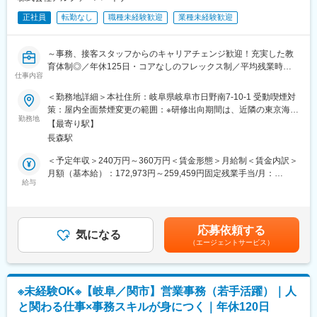
当社は地域に根差した証券会社として、地元のお客様と長年の信
・当社は1965年の設立以来、建設機械・機材・大型特殊自動車の
頼関係を築いています。安定した事業基盤のもと、社員が安心し
正社員
転勤なし
職種未経験歓迎
業種未経験歓迎
販売・整備・レンタルを主軸に事業を展開しています。
て長く働ける環境が整っており、「地元で腰を据えて働きたい」
・舗装用機械（アスファルトフィニッシャー、ロードローラー、
という方に最適な職場です。
小型切削機など）、土木機械（バックホー、タイヤショベル、グ
～事務、接客スタッフからのキャリアチェンジ歓迎！充実した教
レーダーなど）、地盤改良機、高所作業車、ダンプ・散水車、コ
育体制◎／年休125日・コアなしのフレックス制／平均残業時間
ンクリート関連機器、保安用品など、幅広いラインナップを取り
仕事内容
変更の範囲：会社の定める業務
15H程で働き方◎～
揃え、建設現場の多様なニーズに対応しています。
＜勤務地詳細＞本社住所：岐阜県岐阜市日野南7-10-1 受動喫煙対
また、ICT技術を活用した情報化施工や環境汚染対策にも力を入れ
■業務概要：
策：屋内全面禁煙変更の範囲：※研修出向期間は、近隣の東京海上
ており、他社に先駆けた新商品の提案を通じて、現場の安全性と
個人･法人両方のお客様に対して、当社の取扱う各種保険（損害保
勤務地
日動支社
効率化を追求しています。指定工場としては、酒井重工業様、日
【最寄り駅】
険・生命保険）のご提案業務を担当いただきます。
本車輌製造様、住友建機販売様など、業界大手との連携も強みで
長森駅
お客様が抱えているリスクを判断し、最適な保険を提案・フォロ
す。
ーする営業です。既存のお客様への提案・フォローが中心となり
＜予定年収＞240万円～360万円＜賃金形態＞月給制＜賃金内訳＞
ます。
月額（基本給）：172,973円～259,459円固定残業手当/月：
変更の範囲：会社の定める業務
給与
27,027円～40,541円（固定残業時間20時間0分/月）超過した時間
■具体的には：
外労働の残業手当は追加支給＜月給＞200,000円～300,000円（一
・既存個人顧客への定期フォロー
律手当を含む）＜昇給有無＞有＜残業手当＞有＜給与補足＞■昇
・お客様へのライフプランニングのご相談／ご提案
給：年1回■賞与：年2回（2か月分支給）■インセンティブ：有
応募依頼する
・保険の見直し提案
気になる
（主に生命保険の新規手数料によるもの）■モデル年収：・400万
（エージェントサービス）
・損害保険等の更新通知・手続き
円／入社5年（月給25万円＋諸手当＋賞与年1回＋報奨金）・510
・電話対応・メール対応
万円／入社10年（月給35万円＋諸手当＋賞与年1回＋報奨金）賃
・新規営業 ※組合団体の学校へ訪問し、教職員へのご提案
金はあくまでも目安の金額であり、選考を通じて上下する可能性
があります。月給(月額)は固定手当を含めた表記です。
※未経験OK※【岐阜／関市】営業事務（若手活躍）｜人
保険種目：生命保険／損害保険
と関わる仕事×事務スキルが身につく｜年休120日
取り扱い保険会社：東京海上日動火災保険、東京海上日動火災あ