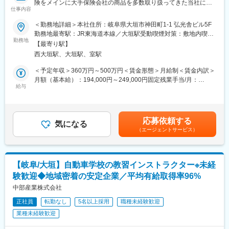
険をメインに大手保険会社の商品を多数取り扱ってきた当社に
た効率的な業務プロセスの導入により、生産性の高い働き方が推
仕事内容
て、更なる業容拡大を図っての採用となります。
進されています。
■業務内容：
＜勤務地詳細＞本社住所：岐阜県大垣市神田町1-1 弘光舎ビル5F
■キャリアパス
お電話による生命保険のご案内・提案営業（内勤）
勤務地最寄駅：JR東海道本線／大垣駅受動喫煙対策：敷地内喫煙
社員一人ひとりのキャリア形成を支援するさまざまな制度が整っ
個人のお客様の現状やニーズをヒアリングし、当社が扱う豊富な
勤務地
可能場所あり変更の範囲：会社の定める事業所
ています。ジョブ・チャレンジ制度やキャリア・トランスファー
【最寄り駅】
保険商品の中からお客様にピッタリなライフプランをコンサルテ
制度を活用しながら、自らのキャリアビジョンを実現することが
西大垣駅、大垣駅、室駅
ィングします。
できます。また、将来的には他部門への異動や昇進の機会も豊富
■当社の営業スタイル
＜予定年収＞360万円～500万円＜賃金形態＞月給制＜賃金内訳＞
です。
潜在顧客リストがあり、主に電話での営業になります。１時間に
月額（基本給）：194,000円～249,000円固定残業手当/月：
■企業の特徴／魅力
５０件ほど電話し、その後資料を送付する形になります。資料送
給与
40,000円～51,000円（固定残業時間27時間0分/月）超過した時間
損害保険ジャパン株式会社は、国内最大級の損害保険会社とし
付したお客様へ対して商材の説明や商談のアポイントをさらに獲
外労働の残業手当は追加支給＜月給＞234,000円～300,000円（一
て、約3割の市場シェアを誇ります。創業135年以上の歴史と強固
得していく流れになります。
律手当を含む）＜昇給有無＞有＜残業手当＞有＜給与補足＞※上記
な経営基盤を持ち、「Innovation for Wellbeing」を掲げ、社会に
ほぼ電話でのやり取りになりますが、２割程度対面やWEB商談も
年収は初年度の金額となり、給与詳細は、経験・能力により加給
貢献する新たな商品やサービスを提供しています。社員一人ひと
応募依頼する
ございます。
気になる
し、決定します。賃金はあくまでも目安の金額であり、選考を通
りが多様性を認め合い、個の強みを最大限発揮できる環境が整っ
（エージェントサービス）
個人に対して目標が課されるのではなく、チームごとに目標が設
じて上下する可能性があります。月給(月額)は固定手当を含めた表
ています。
定されます。また、チームは10名~15名で編成され、経験豊富な
記です。
社員から
変更の範囲：会社の定める業務
業界未経験入社の社員まで幅広い層が在籍しています。
【岐阜/大垣】自動車学校の教習インストラクター※未経
チームリーダーやより上の役職の上司があなたの成長をサポート
験歓迎◆地域密着の安定企業／平均有給取得率96%
しますので
ライフプランニング・営業職が初めてという方もご安心くださ
中部産業株式会社
い。
正社員
転勤なし
5名以上採用
職種未経験歓迎
■入社後の流れ：
業種未経験歓迎
前職がサービス業や運送業界の方など、未経験の方でも活躍して
おります。