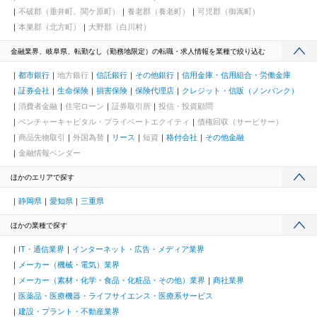
不破郡（垂井町、関ケ原町）
養老郡（養老町）
可児郡（御嵩町）
本巣郡（北方町）
大野郡（白川村）
金融業界、岐阜県、転勤なし（勤務地限定）の転職・求人情報を業種で絞り込む
都市銀行
地方銀行
信託銀行
その他銀行
信用金庫・信用組合・労働金庫
証券会社
生命保険
損害保険
保険代理店
クレジット・信販（ノンバンク）
消費者金融
住宅ローン
証券取引所
投信・投資顧問
ベンチャーキャピタル・プライベートエクイティ
債権回収（サービサー）
商品先物取引
外国為替
リース
短資
格付会社
その他金融
金融情報ベンダー
ほかのエリアで探す
静岡県
愛知県
三重県
ほかの業種で探す
IT・通信業界
インターネット・広告・メディア業界
メーカー（機械・電気）業界
メーカー（素材・化学・食品・化粧品・その他）業界
商社業界
医薬品・医療機器・ライフサイエンス・医療系サービス
建設・プラント・不動産業界