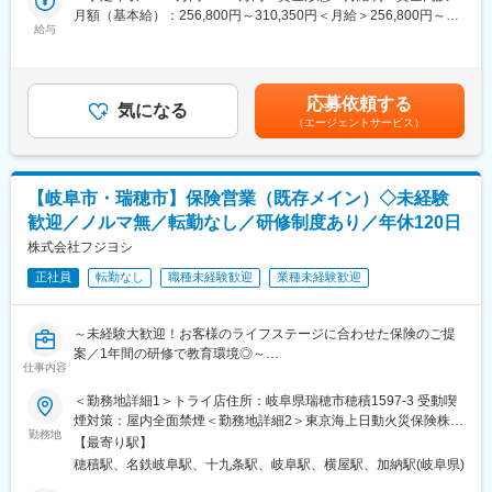
多く定着・活躍中
便局
月額（基本給）：256,800円～310,350円＜月給＞256,800円～
（3）日本郵政Gならではの安心できる評価制度
給与
310,350円＜昇給有無＞有＜残業手当＞有＜給与補足＞上記年
└フルコミッション（完全歩合制）ではなく、安定した基本給制
収・月収の他、諸手当 （残業手当・住居手当・扶養手当・営業手
度。加えて成果に応じた報酬
当など）の支給もございます。※上記に加えて、通勤手当、扶養手
└ノルマはなく上長と相談しながら目標設定。売上だけでなく、
当、都市部に勤務する社員に対する勤務地手当等を支給■詳細は社
応募依頼する
お客様対応の質やアフターフォローなども含めて総合的に評価
気になる
内規程に基づき決定します。■昇給：年1回／賞与：年2回賃金は
（エージェントサービス）
あくまでも目安の金額であり、選考を通じて上下する可能性があ
■業務概要：
ります。月給(月額)は固定手当を含めた表記です。
担当エリア内のお客さまへアフターフォローや保険商品のご提案
をお任せいたします。
【岐阜市・瑞穂市】保険営業（既存メイン）◇未経験
教育、結婚、出産、老後など日々の暮らしの中で生じるお悩みに
歓迎／ノルマ無／転勤なし／研修制度あり／年休120日
対し、郵便局と一体となった地域密着のサービスを活かしなが
ら、一人ひとりに寄り添ったご案内・ご相談対応を行います。
株式会社フジヨシ
正社員
転勤なし
職種未経験歓迎
業種未経験歓迎
例）1日の流れ：
8:30始業／9:00訪問準備～訪問※契約内容のご説明等など
12:00昼食／13:00訪問
～未経験大歓迎！お客様のライフステージに合わせた保険のご提
16:00帰社（翌日以降の訪問準備・事務作業）／17:15退社
案／1年間の研修で教育環境◎～
仕事内容
【提携先拡大による増員募集】フジヨシでは以前よりISO導入、外
既存顧客への提案・フォローがメインです。
部機関による内部監査などを実施し、業務品質向上に力を入れて
＜勤務地詳細1＞トライ店住所：岐阜県瑞穂市穂積1597-3 受動喫
郵便局の制服を着用しているため、お話を聞いていただきやす
きました。その結果、保険会社から重要代理店として認められ、
煙対策：屋内全面禁煙＜勤務地詳細2＞東京海上日動火災保険株式
く、アポイント取得や訪問時のハードルが低い点も特徴です。
保険会社からの提携先案件が急増しています。自己新規開拓は少
勤務地
会社住所：岐阜県岐阜市金町6－4 岐阜東京海上日動ビル4F受動喫
「あなたに相談したい」「お願いしてよかった」といった言葉を
【最寄り駅】
なく、提携先周りを重視しております。
煙対策：敷地内喫煙可能場所あり変更の範囲：会社の定める事業
いただけたときに、大きな達成感とやりがいを感じられます。
穂積駅、名鉄岐阜駅、十九条駅、岐阜駅、横屋駅、加納駅(岐阜県)
所