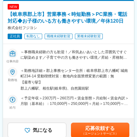
本社には全員で10名が所属しておりそのうち女性スタッフが4名
NEW
です。
【岐阜県郡上市】営業事務＜時短勤務＞PC業務・電話
皆さんお子様がいて家庭環境に合わせて働き方を調整しておりま
す。
対応◆お子様のいる方も働きやすい環境／年休120日
和気あいあいとした雰囲気で普段からコミュニケーションを取っ
株式会社フジヨシ
て業務を行っております。
正社員
転勤なし
職種未経験歓迎
業種未経験歓迎
■入社後の流れ：
20代～50代の女性の事務職の先輩がしっかりとOJTにて教育を行
～事務職未経験の方も歓迎！／和気あいあいとした雰囲気ですぐ
います。
に馴染めます／子育て中の方も働きやすい環境／昇給・昇格制度
保険に関しての業務は覚えていただく知識も多いため最初は先輩
仕事内容
あり～
にもサポートをしてもらいながら、成長できます。
隣り合わせのデスクのため、困りごとがあった際にはすぐに相
＜勤務地詳細＞郡上事務センター住所：岐阜県郡上市八幡町 城南
■業務内容：
談・解決できます。
町234-14 受動喫煙対策：敷地内全面禁煙変更の範囲：無
地域に根差した生命保険代理店である当社において、事務職をお
勤務地
【最寄り駅】
任せ致します。お客様からのお問い合わせ対応や、営業メンバー
■はたらき方：
郡上八幡駅、相生駅(岐阜県)、自然園前駅
のフォローをお願いします。
当社には、子育て中の社員（お子様の年齢制限なし）を対象とし
て入社後すぐに時短勤務・短日数勤務を選択できる人事制度があ
＜予定年収＞230万円～260万円＜賃金形態＞月給制＜賃金内訳＞
■業務詳細：
ります。「子育てのためにキャリアを中断せざるを得ないのは非
月額（基本給）：170,000円～250,000円＜月給＞170,000円～
・少しずつ保険の知識を身につけながら、業務の幅を広げます
給与
常に残念なこと」と当社は考えており、社員が無理なく働き続け
250,000円＜昇給有無＞有＜残業手当＞有＜給与補足＞■ご経験や
・お客様への保険商品の案内資料作成／送付
られる環境づくりに取り組んでいます。残業はほぼなく、フルタ
勤続年数でしっかり昇給致します。■賞与：年2回賃金はあくまで
・データ入力
イムの社員であっても遅くとも19時には退社しています。平日の
も目安の金額であり、選考を通じて上下する可能性があります。
・見積書や申込書の作成／送付
学校行事等も有給などを使いながら調整可能です。
月給(月額)は固定手当を含めた表記です。
応募依頼する
・計上処理
気になる
（エージェントサービス）
・事務手続き全般 など
■昇給・昇格・評価制度について：