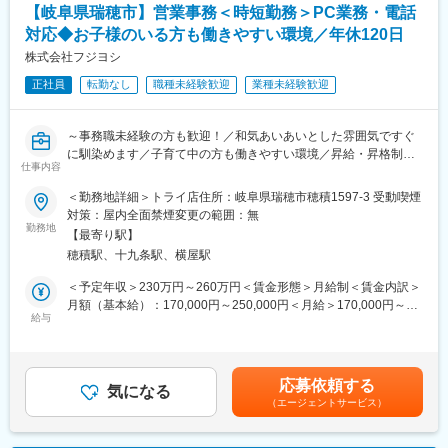
【岐阜県瑞穂市】営業事務＜時短勤務＞PC業務・電話
対応◆お子様のいる方も働きやすい環境／年休120日
株式会社フジヨシ
正社員
転勤なし
職種未経験歓迎
業種未経験歓迎
～事務職未経験の方も歓迎！／和気あいあいとした雰囲気ですぐ
に馴染めます／子育て中の方も働きやすい環境／昇給・昇格制度
仕事内容
あり～
＜勤務地詳細＞トライ店住所：岐阜県瑞穂市穂積1597-3 受動喫煙
■業務内容：
対策：屋内全面禁煙変更の範囲：無
地域に根差した生命保険代理店である当社において、事務職をお
勤務地
【最寄り駅】
任せ致します。お客様からのお問い合わせ対応や、営業メンバー
穂積駅、十九条駅、横屋駅
のフォローをお願いします。
＜予定年収＞230万円～260万円＜賃金形態＞月給制＜賃金内訳＞
■業務詳細：
月額（基本給）：170,000円～250,000円＜月給＞170,000円～
・少しずつ保険の知識を身につけながら、業務の幅を広げます
給与
250,000円＜昇給有無＞有＜残業手当＞有＜給与補足＞■ご経験や
・お客様への保険商品の案内資料作成／送付
勤続年数でしっかり昇給致します。■賞与：年2回賃金はあくまで
・データ入力
も目安の金額であり、選考を通じて上下する可能性があります。
・見積書や申込書の作成／送付
月給(月額)は固定手当を含めた表記です。
応募依頼する
・計上処理
気になる
（エージェントサービス）
・事務手続き全般 など
■組織構成・雰囲気：