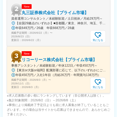
・基本的に残業なし
・安定した働き方が可能
New
丸三証券株式会社【プライム市場】
■昇給・昇格・評価制度について：
資産運用コンサルタント／未経験歓迎／土日祝休／月給29万円～
事務職も営業職と同じように評価制度や定期昇給を導入しており
【全国29拠点のいずれか】■首都圏／東京、神奈川、埼玉、千葉■関東／栃木、群馬■関西／大阪、兵庫、京都■中部／愛知■北信越／新潟■東北／福島■中四国／岡山、広島■九州／福岡※詳細住所は「勤務地一覧」からご確認いただけます※受動喫煙対策：屋内全面禁煙※U・Iターン支援あり（社宅制度など）★：総合職の募集━━━全国転勤を含む総合職での募集です。4年程度のサイクルで支店や部署を異動し、経験を積み重ねながらキャリアを進んでいきます。定例で行う上長との面談で「マネジメントを目指したい」「経験を活かして人事へキャリアチェンジしたい」などの希望を出すことが可能です。日頃から上司との距離も近く、個人の働きっぷりがよく見える環境。希望や適性、これからに対する期待などに応じて、最適な配属を行っています。◎社宅制度、引っ越し費用負担があり、生活の不安なく経験の幅を広げていただけます。
ます。
年収649万円／26歳 年収668万円／28歳
評価基準は営業の方とは違い、日常の業務に関して重きを置いて
掲載予定期間：
評価しております。また、オフィスリーダーという役職もありキ
2026/6/22（月）
〜
2026/8/23（日）
ャリアアップを望む方にもぴったりです。
気になる
更新日：
2026/6/22（月）
営業職にある歩合給ですが、もしお客様への最初のご提案を事務
の方が行った場合（電話での声掛けで興味を持っていただくな
ど）は、そのお客様の契約に対しての歩合給を支給しておりま
New
す。
リコーリース株式会社【プライム市場】
事務アシスタント／未経験歓迎／年休122日／年収450万円～
変更の範囲：会社の定める業務
【東京or大阪or福岡】配属部署に応じて、以下のいずれかにご勤務いただきます。初期配属地は、ご希望の地域に配属いたします。■本社東京都港区東新橋1-5-2 汐留シティセンター19F☆JR・地下鉄各線 新橋駅より徒歩1分☆都営地下鉄大江戸線 汐留駅より徒歩1分■豊洲事業所東京都江東区東雲1-7-12 KDX豊洲グランスクエア7F☆東京メトロ有楽町線・ゆりかもめ 豊洲駅 徒歩12分☆りんかい線 東雲駅 徒歩12分※豊洲駅より「KDXグランスクエア行き無料シャトルバス」が運行しています。■関西支社大阪府大阪市北区堂島浜2-2-28 堂島アクシスビル12F☆地下鉄四ツ橋線・西梅田駅より徒歩10分・肥後橋駅 徒歩7分☆JR大阪駅 徒歩15分■九州支社福岡県福岡市博多区博多駅東2-10-35 博多プライムイースト3F☆JR博多駅より徒歩7分※受動喫煙対策有（屋内全面禁煙）
年収450万円／入社1年目（月給26万円・年間賞与138万円）
掲載予定期間：
2026/8/3（月）
〜
2026/11/1（日）
気になる
更新日：
2026/8/3（月）
※求人応募数の多い順にランキングしています（非公開求人は除く）。
※集計対象期間：2026/8/2（日）～2026/8/8（土）
※事情により掲載終了予定日よりも前に求人募集が終了していることもご
ざいます。その場合は当サイトから応募はできませんので、あらかじめご
了承ください。