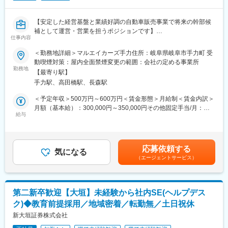
・企業信用調査のデータは、金融機関の融資可否判断や企業間の
新規取引の際等に利用される重要なデータです。
【安定した経営基盤と業績好調の自動車販売事業で将来の幹部候
・年間300社以上のビジネスモデルや経営者の考え方に触れ、金
補として運営・営業を担うポジションです】
融・経営知識を実務で深められます。
仕事内容
・社長や会社役員から企業の課題、悩みを直接相談され、解決を
■業務概要
＜勤務地詳細＞マルエイカーズ手力住所：岐阜県岐阜市手力町 受
サポートし事業の成長を通して社会に貢献できる仕事です。
当社自動車事業部にて、自動車販売営業を中心に、店舗運営補佐
動喫煙対策：屋内全面禁煙変更の範囲：会社の定める事業所
■働く環境：
およびチームマネジメント補佐を担当していただきます。既存社
勤務地
充実した研修制度とメンター制度を整備し、異業界出身者も安心
【最寄り駅】
員の引退に伴う体制強化と、今後の事業成長を見据えた増員採用
してスタート可能。報告書入力システム改善など、働きやすさ向
手力駅、高田橋駅、長森駅
となり、将来の幹部候補として販売実績の向上および組織運営の
上にも取り組んでいます。
中核を担っていただきます。
＜予定年収＞500万円～600万円＜賃金形態＞月給制＜賃金内訳＞
■企業魅力：
月額（基本給）：300,000円～350,000円その他固定手当/月：
国内シェア60％超を誇る業界リーディングカンパニー。金融機関
■業務詳細
給与
50,000円～70,000円＜月給＞350,000円～420,000円＜昇給有無
や企業間取引で利用される信用調査データを提供し、経済活動を
主な業務は、お客様への自動車販売営業、来客対応、既存顧客へ
＞有＜残業手当＞有＜給与補足＞年収は賞与、残業手当、インセ
支える重要な役割を担っています。
の定期的なフォロー、新規顧客獲得に向けた営業活動、店舗運営
ンティブ込みを想定しています（応相談）。ご本人の適正や希望
に関わる課題抽出や改善提案、営業活動の効率化施策の推進、チ
により、当初から幹部（店長など）となった場合、年収はそれ以
変更の範囲：会社の定める業務
応募依頼する
ーム内の業務進捗管理やマネジメント補佐など多岐にわたりま
気になる
上も検討します。具体的には相談ください。賃金はあくまでも目
（エージェントサービス）
す。日々の朝礼で店舗状況や課題を店長・メンバーと共有し、営
安の金額であり、選考を通じて上下する可能性があります。月給
業・運営双方で積極的に意見やアイデアを出せる環境です。販売
(月額)は固定手当を含めた表記です。
業務のみならず、店舗運営全体を見据えた業務改善や組織運営へ
の参画も期待されています。
第二新卒歓迎【大垣】未経験から社内SE(ヘルプデス
ク)◆教育前提採用／地域密着／転勤無／土日祝休
■扱うサービス
自動車販売全般に加え、プレミアムコーティング事業など新規の
新大垣証券株式会社
価値提供にも関わります。