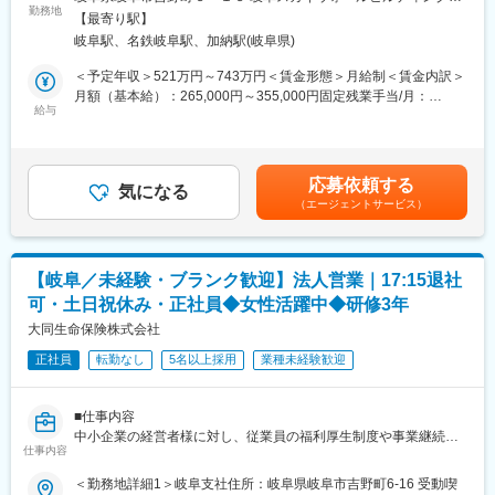
所を定期的に訪問し、生命保険の販売推進をします。経営者・役
勤務地
階勤務地最寄駅：JR線／岐阜駅受動喫煙対策：屋内全面禁煙変更
ご入社後は1週間ほどの本社研修後1年～2年間【東京海上日動火
【最寄り駅】
員もしくは従業員を対象とした「お亡くなりになった場合にそな
の範囲：会社の定める事業所
災保険株式会社】へ出向頂き、研修や保険業務のノウハウを学ん
岐阜駅、名鉄岐阜駅、加納駅(岐阜県)
える」、「働けなくなった場合にそなえる」、「勇退・老後にそ
で頂きます。
なえる」、「健康経営に取り組む」など提案のバリエーションは
＜予定年収＞521万円～743万円＜賃金形態＞月給制＜賃金内訳＞
場所は岐阜駅から近い為お引越しを伴うようなことは御座いませ
豊富です。
月額（基本給）：265,000円～355,000円固定残業手当/月：
ん。
・代理店への研修、情報提供（新商品情報、金融情報等）
給与
45,000円～60,000円（固定残業時間15時間0分/月）超過した時間
卒業基準を早々に満たせるよう頑張って頂きたいです。
・代理店が顧客に対して行う生命保険提案についての支援・アド
外労働の残業手当は追加支給＜月給＞310,000円～415,000円（一
・出向先：東京海上日動火災保険株式会社岐阜東支社（現在名
バイス
律手当を含む）＜昇給有無＞有＜残業手当＞有＜給与補足＞※経
称：岐阜支社※2025年４月より岐阜東支社に改名予定）
・財務諸表のデータを用いて算出する必要な保障額を根拠にして
験・能力・年齢に応じて個別に決定します。■賞与：年2回賃金は
・勤務地：岐阜市金町6－4 岐阜東京海上日動ビル4F
応募依頼する
商品をプランニング 等
気になる
あくまでも目安の金額であり、選考を通じて上下する可能性があ
・事業内容：新規開拓や出向先からの紹介顧客の対応、同社の顧
（エージェントサービス）
必要な保障額を適切な商品でカバーする提案手法のため、自信を
ります。月給(月額)は固定手当を含めた表記です。
客の対応などを行って頂きます。
持って代理店と打ち合わせができます。また、税理士代理店を約
※業務内容は上記内容と同じ
10～30点程度担当するため、よりお客様に向き合った営業活動が
できます。
■企業魅力
【岐阜／未経験・ブランク歓迎】法人営業｜17:15退社
※面接にてご本人の適性を判断し、別の営業ポジションの選考をご
残業は月20~30時間程／土日は会社が閉まっておりますが、顧客
可・土日祝休み・正社員◆女性活躍中◆研修3年
案内する可能性があります。
との予定の調整上訪問などが発生する事も御座います。
■業務の流れ：一例
大同生命保険株式会社
給与は基本給＋業績給となっていますが基本給の割合が大きいた
8:45 出社
め安定した金額を保証。勿論頑張った分はしっかり業績給に反映
正社員
転勤なし
5名以上採用
業種未経験歓迎
9:00 デスクワーク
されます。
10:00 代理店との研修・打ち合わせ(必要に応じて先輩・課長が
事務所はフリーデスクの為様々な社員と交流ができ助け合いなが
同行します。)
ら業務に打ち込むことが可能。
■仕事内容
11:00 チームミーティング
中小企業の経営者様に対し、従業員の福利厚生制度や事業継続に
(大同生命では個人目標ではなくチーム制を敷いています。)
仕事内容
変更の範囲：会社の定める業務
関する提案を行う法人営業職です。
12:00 ランチ
単なる保険販売ではなく、企業経営を支えるパートナーとして経
＜勤務地詳細1＞岐阜支社住所：岐阜県岐阜市吉野町6-16 受動喫
14:00 代理店との研修・打合せ