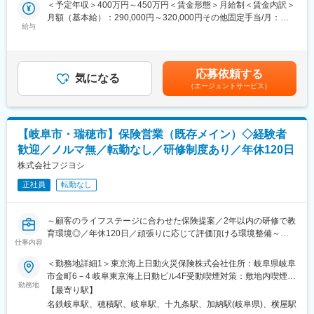
■業務内容
＜予定年収＞400万円～450万円＜賃金形態＞月給制＜賃金内訳＞
また原付での営業活動が基本のため、入社後の研修で安全に運転
保険の新規加入または見直しをご検討するお客様に、ライフスタ
月額（基本給）：290,000円～320,000円その他固定手当/月：
できるようサポートします。
イルや人生設計・お困りごとを伺い、新たなご提案や更新フォロ
給与
10,300円～30,300円＜月給＞300,300円～350,300円＜昇給有無
ーなどを行います。
＞有＜残業手当＞有＜給与補足＞■その他定額手当内訳：募集手当
■キャリアパス
研修中は保険会社から住宅支援機構の火災保険の満期を迎えるお
10,000～（契約件数 保険料により計算）守秘手当300～300円<
班長・チームリーダー → 教育トレーナー・トッププレイヤーと、
客様の情報提供あり、訪問先に困ることが無いように配慮してい
モデル年収>・29歳（4年目）：480万円・42歳（4年目）：600万
段階的に成長可能。ほかにもキャリアチャレンジ制度による他分
応募依頼する
ます。
気になる
円※想定年収について：前職保証有り前職の給与を考慮し想定年収
野への挑戦など、多彩なキャリアがあります。
（エージェントサービス）
※ノルマなし・既存営業メイン※
を算出致します。賃金はあくまでも目安の金額であり、選考を通
チーム目標はございますが、仲間と一緒に達成感を味わえる働き
じて上下する可能性があります。月給(月額)は固定手当を含めた表
■モデル年収
方です。
記です。
主任：450～670万円（在職最年少26歳）／課長代理：500～850
万円（在職最年少30歳）
【岐阜市・瑞穂市】保険営業（既存メイン）◇経験者
■業務の特徴
課長・担当課長：690～850万円（在職最年少35歳）／管理職：
歓迎／ノルマ無／転勤なし／研修制度あり／年休120日
＜営業１日の流れ＞
800～1,000万円超（在職最年少37歳）
09:00 朝礼で前日の事案や重要スケジュールを共有
株式会社フジヨシ
10:00 自動車保険の満期を迎えたA様宅を訪問。iPadにて更新手
変更の範囲：会社の定める業務
正社員
転勤なし
続き
11:00 お客さまから自動車事故の連絡があり現場対応
12:00 事務所にて昼食＆休憩
～顧客のライフステージに合わせた保険提案／2年以内の研修で教
13:00 お子様が誕生したお客様B様から生命保険の相談があり訪
育環境◎／年休120日／頑張りに応じて評価頂ける環境整備～
問
仕事内容
15:00 法人のお客さま株式会社C様の社有車が故障のためレッカ
■業務内容
＜勤務地詳細1＞東京海上日動火災保険株式会社住所：岐阜県岐阜
ーを手配
保険の新規加入・見直しをご検討するお客様に、ライフスタイル
市金町6－4 岐阜東京海上日動ビル4F受動喫煙対策：敷地内喫煙可
16:00 資産運用の相談があったお客さまC様宅を訪問。ドル建て
や人生設計・お困りごとを伺い、新たなご提案や更新フォローな
勤務地
能場所あり＜勤務地詳細2＞トライ店住所：岐阜県瑞穂市穂積
商品をご提案
【最寄り駅】
どを行います。
1597-3 受動喫煙対策：屋内全面禁煙変更の範囲：会社の定める事
17:00 事務所に戻り当日の対応記録をPCに入力。翌日の準備
名鉄岐阜駅、穂積駅、岐阜駅、十九条駅、加納駅(岐阜県)、横屋駅
研修中は保険会社から住宅支援機構の火災保険の満期を迎えるお