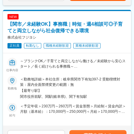
事務職も営業職と同じように評価制度や定期昇給を導入しており
■組織構成・雰囲気：
ます。
本社には全員で10名が所属しておりそのうち女性スタッフが4名
評価基準は営業の方とは違い、日常の業務に関して重きを置いて
NEW
です。
評価しております。また、オフィスリーダーという役職もありキ
【関市／未経験OK】事務職｜時短・週4相談可◎子育
皆さんお子様がいて家庭環境に合わせて働き方を調整しておりま
ャリアアップを望む方にもぴったりです。
す。
てと両立しながら社会復帰できる環境
営業職にある歩合給ですが、もしお客様への最初のご提案を事務
和気あいあいとした雰囲気で普段からコミュニケーションを取っ
の方が行った場合（電話での声掛けで興味を持っていただくな
株式会社フジヨシ
て業務を行っております。
ど）は、そのお客様の契約に対しての歩合給を支給しておりま
正社員
転勤なし
職種未経験歓迎
業種未経験歓迎
す。
■入社後の流れ：
20代～50代の女性の事務職の先輩がしっかりとOJTにて教育を行
～ブランクOK／子育てと両立しながら働ける／未経験から安心ス
います。
変更の範囲：無
タート／長く続けられる事務職～
保険に関しての業務は覚えていただく知識も多いため最初は先輩
仕事内容
にもサポートをしてもらいながら、成長できます。
地域密着型の保険代理店にて、営業担当やお客様をサポートする
隣り合わせのデスクのため、困りごとがあった際にはすぐに相
＜勤務地詳細＞本社住所：岐阜県関市下有知397-2 受動喫煙対
「事務職」をお任せします。
談・解決できます。
策：屋内全面禁煙変更の範囲：無
PC業務だけでなく、来店対応や電話対応などもあり、人と関わり
勤務地
【最寄り駅】
ながら働けるお仕事です。
■はたらき方：
関市役所前駅、関駅(岐阜県)、関下有知駅
当社には、子育て中の社員（お子様の年齢制限なし）を対象とし
■業務内容：
て入社後すぐに時短勤務・短日数勤務を選択できる人事制度があ
＜予定年収＞230万円～260万円＜賃金形態＞月給制＜賃金内訳＞
＜具体的には＞
ります。「子育てのためにキャリアを中断せざるを得ないのは非
月額（基本給）：170,000円～250,000円＜月給＞170,000円～
・保険申込書・契約変更書類の作成（PC入力）
給与
常に残念なこと」と当社は考えており、社員が無理なく働き続け
250,000円＜昇給有無＞有＜残業手当＞有＜給与補足＞■ご経験や
・データ入力・管理業務
られる環境づくりに取り組んでいます。残業はほぼなく、フルタ
勤続年数でしっかり昇給致します。■賞与：年2回■評価・キャリ
・お問い合わせ対応（電話）
イムの社員であっても遅くとも19時には退社しています。平日の
ア：・日々の業務姿勢をしっかり評価・勤続年数に応じて昇給あ
・ご来店されたお客様の受付・一次対応
学校行事等も有給などを使いながら調整可能です。
り・長く働く中でキャリアアップも可能賃金はあくまでも目安の