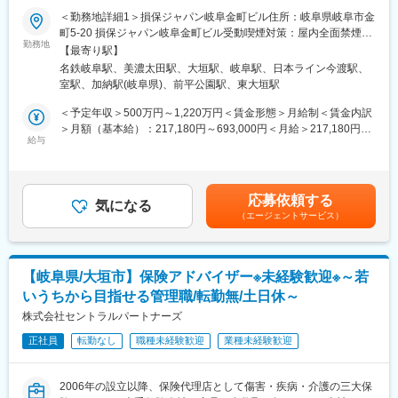
■企業魅力：
代理店とともにお客さまのさまざまなリスクを分析し、最適なソ
＜勤務地詳細1＞損保ジャパン岐阜金町ビル住所：岐阜県岐阜市金
同社は日本企業の99％を占める中小企業を支える法人向け生命保
リューションを提供します。保険商品だけでなく、グループ各社
町5-20 損保ジャパン岐阜金町ビル受動喫煙対策：屋内全面禁煙＜
険のリーディングカンパニーです。
と連携した各種サービスの提案や、事故を未然に防ぐための提案
勤務地
勤務地詳細2＞加茂オート第2ビル住所：岐阜県美濃加茂市古井町
商工会議所や納税協会などとの独自ネットワークを活かし、経営
【最寄り駅】
も行います。未経験から専門知識を身につけ、キャリアアップを
字下古井2801-１ 加茂オート第2ビル受動喫煙対策：屋内全面禁煙
者や従業員の安心を支えるサービスを提供しています。
名鉄岐阜駅、美濃太田駅、大垣駅、岐阜駅、日本ライン今渡駅、
目指せる環境が整っています。
＜勤務地詳細3＞損保ジャパン大垣ビル住所：岐阜県大垣市旭町5
土日祝休み・残業ほぼなし・転勤なしと働きやすい環境に加え、
室駅、加納駅(岐阜県)、前平公園駅、東大垣駅
■職務詳細
－9 損保ジャパン大垣ビル受動喫煙対策：屋内全面禁煙変更の範
充実した研修制度が整っており、未経験から専門知識を身につけ
・代理店への営業サポートおよび関係構築
囲：会社の定める事業所（リモートワーク含む）
＜予定年収＞500万円～1,220万円＜賃金形態＞月給制＜賃金内訳
ながら長期的なキャリアを築くことができます。
・お客さまのリスク分析および最適な保険商品の提案
＞月額（基本給）：217,180円～693,000円＜月給＞217,180円～
・グループ各社との連携によるサービス提案
給与
693,000円＜昇給有無＞有＜残業手当＞有＜給与補足＞■賞与：年
変更の範囲：会社の定める業務
・事故防止のためのコンサルティング
2回（会社業績、評価による）※年収は前職などを考慮し、変動し
・関連書類の作成および管理
ます。※上記予定年収は残業手当を含みます。※損保未経験者の方
■入社後の流れ
の入社時の想定年収は500万（月給217,180円）～780万円（月給
応募依頼する
「キャリア採用社員向け入社式」では、会社紹介や企業文化、制
気になる
335,000円）となります。賃金はあくまでも目安の金額であり、
（エージェントサービス）
度・ルールに関する研修を実施。経営層からのメッセージや同期
選考を通じて上下する可能性があります。月給(月額)は固定手当を
との交流を通じて、企業理解を深め、新たな一歩を踏み出すため
含めた表記です。
の大切な機会となります。入社後も、業務に必要な知識やスキル
を幅広く学べる導入研修、そしてOJTによる実践的な指導を行い
【岐阜県/大垣市】保険アドバイザー※未経験歓迎※～若
ます。OJT担当の先輩社員が丁寧にサポートするため、未経験の
いうちから目指せる管理職/転勤無/土日休～
方でも安心して業務を習得できます。さらに、定期的な勉強会や
研修も充実しており、専門知識を着実に身につけ、継続的な成長
株式会社セントラルパートナーズ
を目指せる環境です。
正社員
転勤なし
職種未経験歓迎
業種未経験歓迎
■働き方
在宅勤務やシフト勤務など柔軟な働き方を支援しています。育児
や介護などのライフイベントに合わせた勤務時間の調整が可能
2006年の設立以降、保険代理店として傷害・疾病・介護の三大保
で、家庭と仕事の両立を実現できます。デジタルツールを活用し