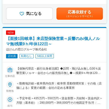
月間：284,000円(固定)、以降実績経験に応じて毎年7月に
のためノルマがありません。
します。
284,000円～367,600円の間でベースアップ。※上記年収に加え、
※ノルマは無いものの目安となる目標金額はございます。
<主な提案内容>
実績に応じ賞与を支給いたします。■賞与：年2回(本人実績に応じ
応募依頼する
※加えて、頑張った方には報奨金が更に上乗せになります。
・投資信託、保険商品、各種預金などの販売
気になる
て支給)※全支店平均年収：約450万円～500万円賃金はあくまでも
（エージェントサービス）
・満期の案内や増額の提案
目安の金額であり、選考を通じて上下する可能性があります。月
■お客様の最高の選択を
・相続、遺言関連、不動産、住宅ローンなどの顧客情報収集
給(月額)は固定手当を含めた表記です。
家を建てる、住宅ローンを組むという大変重大な決断を個人です
<業務スタイル例>1日2～3名のお客さまを訪問
るのは難しいです。
◎資産管理型信託や遺言信託、不動産など幅広い商品を揃えてお
NEW
お客様の事情をきき、最適な方法をご紹介し大変好評をいただい
り、お客様の多様なニーズにも対応可能！
【面接1回/岐阜】来店型保険営業～反響のみ/個人ノル
ています。
■研修内容：※配属支店や、ご経験により異なります
マ無/残業9ｈ/年休122日～
変更の範囲：会社の定める業務
（スケジュール例）
ほけんの窓口グループ株式会社
1～2カ月目：証券外務員資格受験と生保一般試験と事務・商品・
正社員
転勤なし
5名以上採用
サービス習得や受電対応
3か月目以降～：ロープレや外訪OJTで徐々に外訪を増やして頂き
ます。
【保険代理店・銀行出身者活躍】◆訪問・飛び込み無し/100％反
支店によっては店頭での受付を経験頂くケースもございます。
響営業/ノルマ・会社からの販売指示無し◆～残業9ｈ/年休120日
仕事内容
以上/時短勤務OK～
■働き方
・大手企業らしく育休・時短など女性の働く環境が制度として確
＜勤務地詳細＞岐阜県内住所：岐阜県 受動喫煙対策：その他（店
■魅力情報
立◎有期雇用契約期間中も勿論制度を活用できます。
舗による）変更の範囲：会社の定める事業所
〇認知度抜群で新規営業の必要がありません
勤務地
・有休を取得するのが当たり前という風土が根付いているのはも
多彩なメディア戦略により、営業電話や顧客宅訪問といったアプ
ちろん、休みに対するフォローが手厚いことも魅力の一つ。家庭
＜予定年収＞435万円～550万円＜賃金形態＞月給制＜賃金内訳＞
ローチ活動は不要。「このロゴ、CMで見たことがある」と立ち寄
の事情で急に休みを取らなくてはいけないといった状況の時も、
月額（基本給）：280,000円～368,000円その他固定手当/月：
っていただく方のほか、予約来店も多く、余裕をもって準備でき
上司に相談しながら仕事を進められます。
給与
10,000円＜月給＞290,000円～378,000円＜昇給有無＞有＜残業手
ます。