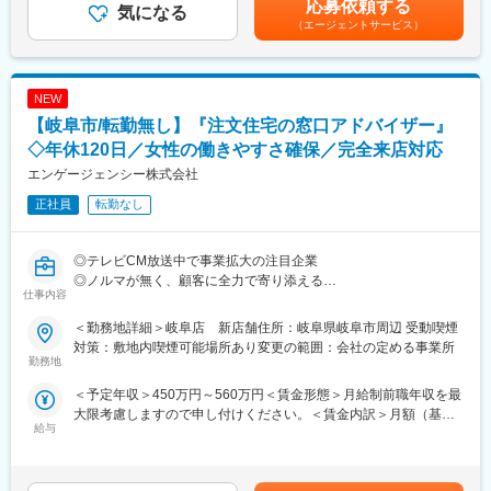
応募依頼する
・保険更新のご案内連絡 等
気になる
金額であり、選考を通じて上下する可能性があります。月給(月額)
（エージェントサービス）
■昇給・昇格・評価制度について：
は固定手当を含めた表記です。
※PC業務：約6割／お客様対応：約4割
事務職も営業職と同じように評価制度や定期昇給を導入しており
→事務未経験でも段階的に覚えられる業務内容です
ます。
評価基準は営業の方とは違い、日常の業務に関して重きを置いて
NEW
■この仕事の魅力：
評価しております。また、オフィスリーダーという役職もありキ
【岐阜市/転勤無し】『注文住宅の窓口アドバイザー』
◇ブランクがあっても安心して復帰できる
ャリアアップを望む方にもぴったりです。
先輩社員がOJTでしっかりサポート。久しぶりのお仕事でも少し
◇年休120日／女性の働きやすさ確保／完全来店対応
営業職にある歩合給ですが、もしお客様への最初のご提案を事務
ずつ慣れていただけます。
の方が行った場合（電話での声掛けで興味を持っていただくな
エンゲージェンシー株式会社
◇子育てと両立しやすい環境
ど）は、そのお客様の契約に対しての歩合給を支給しておりま
正社員
転勤なし
お子様の急な体調不良や学校行事などにも柔軟に対応していま
す。
す。
「お互い様」の風土があり、安心して相談できる環境です。
◎テレビCM放送中で事業拡大の注目企業
◇無理なく長く働ける
変更の範囲：無
◎ノルマが無く、顧客に全力で寄り添える
残業ほぼなし。時短勤務や週4勤務の相談も可能です。
仕事内容
◎「話を聴くこと」が好き／得意な人歓迎
ライフスタイルに合わせた働き方が実現できます。
◇人とのつながりを感じられる仕事
＜勤務地詳細＞岐阜店 新店舗住所：岐阜県岐阜市周辺 受動喫煙
ファイナンシャルプランニングを実施し、適正予算をお客様と一
来店型のため、お客様と直接関わる機会もあり、「ありがとう」
対策：敷地内喫煙可能場所あり変更の範囲：会社の定める事業所
緒に決めた上で、”中立の立場”として提携40社以上の中から、お
勤務地
と言われるやりがいを感じられます。
客様にマッチした住宅会社をご紹介するお仕事です。
◇安定して働ける環境
＜予定年収＞450万円～560万円＜賃金形態＞月給制前職年収を最
事務職は定着率が高く、長く働いている方が多いのが特徴です。
大限考慮しますので申し付けください。＜賃金内訳＞月額（基本
■基本的な仕事の流れ
給与
給）：250,000円～400,000円固定残業手当/月：32,488円～
・自社チラシやWeb経由で来店予約あり
■組織・雰囲気：
50,000円（固定残業時間20時間0分/月）超過した時間外労働の残
・来店頂き家造りの目的や要望、重視する点などをヒアリング
・本社：10名規模
業手当は追加支給＜月給＞282,488円～450,000円（一律手当を含
・おうちモールのサービスのご紹介
・子育て中のスタッフも在籍