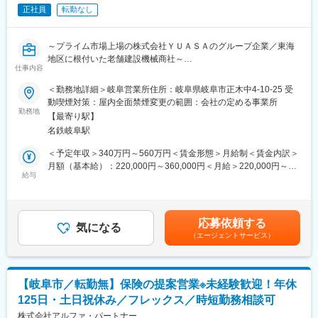
・社内ホームページの修正や簡単な更新作業
に取り入れる社風が魅力です。
正社員
転勤なし
・チャットツールや各種社内システムの運用サポート
・IT機器の管理（PCの設定・入替など）
変更の範囲：会社の定める業務
～プライム市場上場の株式会社ＹＵＡＳＡのグループ企業／東海
※入社後は先輩社員と一緒に業務を進めながら徐々に覚えていただ
地区に根付いた老舗建設機械商社～
きます。
仕事内容
■募集概要：
＜勤務地詳細＞岐阜営業所住所：岐阜県岐阜市正木中4-10-25 受
■未経験でも安心できるポイント
当社は1965年に建設機械修理業から事業を開始し、レンタルや販
動喫煙対策：屋内全面禁煙変更の範囲：会社の定める事業所
・まずは「問い合わせ対応」など難易度の低い業務からスタート
売などの事業も拡大してきました。プライム上場企業であるＹＵ
勤務地
・常に近くに相談できるベテラン社員がいる環境
【最寄り駅】
ＡＳＡの一員となり、グループのシナジーを活かして業績も成長
・IT知識は実務を通じて徐々に習得できるため事前スキルは不問
名鉄岐阜駅
中です。
・マニュアルや過去事例も活用しながら業務を進められる
これに伴い、整備士の増員を決定しました。これまで築き上げた
＜予定年収＞340万円～560万円＜賃金形態＞月給制＜賃金内訳＞
基盤とＹＵＡＳＡグループとしての信用があるため、整備士に挑
月額（基本給）：220,000円～360,000円＜月給＞220,000円～
■キャリアステップ
戦したい方も大歓迎です。
給与
360,000円＜昇給有無＞有＜残業手当＞有＜給与補足＞■昇給：年
最初はITサポート的な役割からスタートし、将来的には社内シス
1回■賞与実績：年2回■モデル年収： 年収340万円 入社5年目 新卒
テムの改善提案や、IT環境の企画・運用など、より上流の業務に
■業務内容：
入社5年目（月給24万＋賞与）賃金はあくまでも目安の金額であ
も携わることが可能です。「手に職をつけたい」「IT分野でキャ
建設機械および各種車両のメンテナンス業務 ・レンタル建機や車
り、選考を通じて上下する可能性があります。月給(月額)は固定手
リアを築きたい」という方に最適な環境です。
応募依頼する
両の定期整備、修理をお任せします。
気になる
当を含めた表記です。
（エージェントサービス）
■配属部門
■業務詳細：
配属先は現在2名（60代・50代）のベテラン社員で構成されてい
◇客先や現場などへの出張作業もあります。
ます。穏やかな社風で質問しやすく、未経験からでもしっかり育
◇販売エリアは東海3県を中心に中部圏へ拡大中です。（営業拠点
成していただける環境です。
【岐阜市／転勤無】保険の提案営業※未経験歓迎！年休
が名古屋を中心に6箇所あるため、遠方への出張はありません。）
125日・土日祝休み／フレックス／時短勤務相談可
■企業の特徴
■当社について：
株式会社アルファ・パートナー