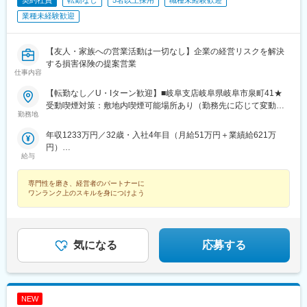
契約社員
転勤なし
5名以上採用
職種未経験歓迎
業種未経験歓迎
【友人・家族への営業活動は一切なし】企業の経営リスクを解決
する損害保険の提案営業
仕事内容
【転勤なし／U・Iターン歓迎】■岐阜支店岐阜県岐阜市泉町41★
受動喫煙対策：敷地内喫煙可能場所あり（勤務先に応じて変動の
勤務地
可能性あり）
年収1233万円／32歳・入社4年目（月給51万円＋業績給621万
円）
給与
年収758万円／34歳・入社3年目（月給36万円＋業績給326万円）
専門性を磨き、経営者のパートナーに
ワンランク上のスキルを身につけよう
気になる
応募する
NEW