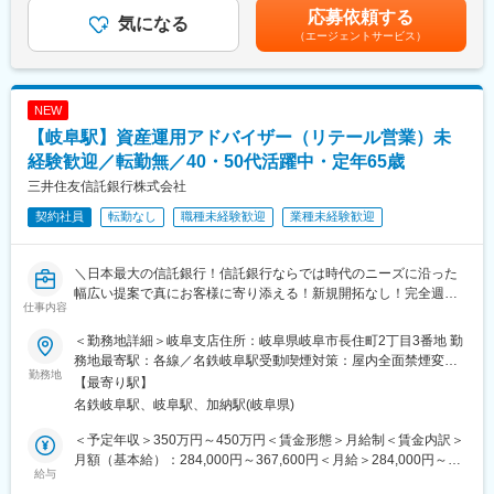
む）＜昇給有無＞有＜残業手当＞有＜給与補足＞※ノルマなし 頑
成約数を元に、頑張った方には報奨金として上乗せしておりま
してご紹介
応募依頼する
気になる
張った方に報奨金が上乗せ（2025年実績：全アドバイザー平均45
す。
・ご紹介後も伴走
（エージェントサービス）
万円/年、最大98.7万円/年）【年収例】・400万円：入社2年一
（別途詳細を記載）
・必要があれば住宅ローン関連の情報提供や火災保険等のご案内
般・445万円：入社3年主任／子供1人・540万円：入社7年主任／
もします。
店長／子供2人(月給27.5万＋役職/資格/子ども手当＋賞与）賃金は
■お客様の最高の選択を
※未経験からスタートの社員も多数いるのでご安心をください。
あくまでも目安の金額であり、選考を通じて上下する可能性があ
人生で何度もある訳ではない住宅の購入は、情報の非対称性が大
NEW
ります。月給(月額)は固定手当を含めた表記です。
きい業界です。
■仕事の面白み
【岐阜駅】資産運用アドバイザー（リテール営業）未
だからこそ、わたしたちのような中立の立場で、住宅の購入を通
お客様の要望を整理していくことはもちろん、ファイナンシャル
経験歓迎／転勤無／40・50代活躍中・定年65歳
じた自己実現に向けて、正しい知識とよりよい選択肢を提供する
プランニングを通してお客様将来のお金（住宅ローンや教育資
三井住友信託銀行株式会社
ことは、お客様と住宅会社双方にとって大きな価値のあるサービ
金、保険など）から、適正予算を一緒に決めていきます。
スなのです。
契約社員
転勤なし
職種未経験歓迎
業種未経験歓迎
■プライベートと両立
変更の範囲：会社の定める業務
平日は比較的ゆったり接客土曜・日曜は平均2～3組の対応です。
無理のない接客数で残業時間は平均月に7～10時間ほどです！
＼日本最大の信託銀行！信託銀行ならでは時代のニーズに沿った
幅広い提案で真にお客様に寄り添える！新規開拓なし！完全週休
仕事内容
■こんな人柄の方が多い職場です
二日制(土日祝)／
・我が強い方ではなく、お客様を主人公にする方
●無期雇用への転換率は殆ど100％・長期的に働ける環境
＜勤務地詳細＞岐阜支店住所：岐阜県岐阜市長住町2丁目3番地 勤
・面倒見がよくておせっかいな方
●長期間ブランクがある方も歓迎！子育て中の方も多数在籍
務地最寄駅：各線／名鉄岐阜駅受動喫煙対策：屋内全面禁煙変更
・お客様や住宅会社から直接感謝されることに喜びを感じられる
●全支店での本ポジション平均年収は約450万～500万円程度
勤務地
の範囲：無
【最寄り駅】
方
名鉄岐阜駅、岐阜駅、加納駅(岐阜県)
・自信をもって、自社のサービスを提案したい方
■業務内容：
既存のお客様(主に60歳以上)のご自宅や勤務先を訪問し、マネー
＜予定年収＞350万円～450万円＜賃金形態＞月給制＜賃金内訳＞
■評価制度
プランやライフプランに合った資産運用のアドバイスを行いま
月額（基本給）：284,000円～367,600円＜月給＞284,000円～
業績のための仕事ではなく、お客様の住まいと将来を考えること
す。退職金の運用アドバイスや老後資金の相談、相続について等
給与
367,600円＜昇給有無＞有＜残業手当＞有＜給与補足＞・入社6か
に重きを置いており、購入までの過程を重視して評価します。そ
様々な金融に関するお悩みに対して、解決策やアドバイスを提供