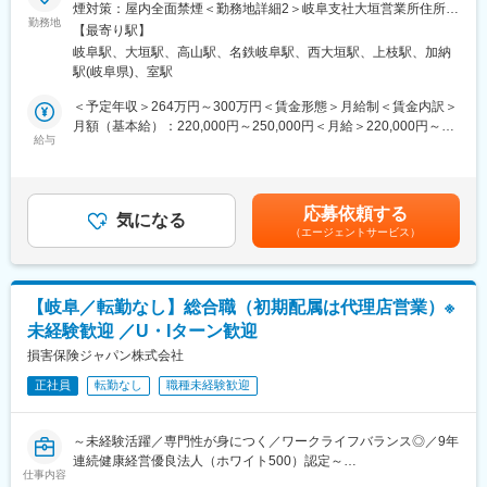
営課題の解決をサポートします。
煙対策：屋内全面禁煙＜勤務地詳細2＞岐阜支社大垣営業所住所：
16:00 顧客への代理店と提案同行
＜具体的には＞
勤務地
岐阜県大垣市南頬町1-83 太陽織物ビル3F 受動喫煙対策：屋内全
(代理店に同行し適切な商品提案をサポートします。)
【最寄り駅】
提携している
面禁煙＜勤務地詳細3＞岐阜支社高山連絡所住所：岐阜県高山市名
18:30 退社
岐阜駅、大垣駅、高山駅、名鉄岐阜駅、西大垣駅、上枝駅、加納
・商工会議所
田町5-95-14 欅第一ビル受動喫煙対策：屋内全面禁煙変更の範
■充実した研修制度：
駅(岐阜県)、室駅
・納税協会
囲：会社の定める事業所
中途入社者研修、支社内研修等、充実した研修体制を用意してお
・法人会
＜予定年収＞264万円～300万円＜賃金形態＞月給制＜賃金内訳＞
り、そのため商品に関する知識や税務・財務知識がなくても安心
などの会員企業へ訪問し、下記提案を行います。
月額（基本給）：220,000円～250,000円＜月給＞220,000円～
してご入社いただき、異業種・異業界からの方も活躍しておりま
・従業員向け福利厚生制度
給与
250,000円＜昇給有無＞有＜残業手当＞無＜給与補足＞◆正職員
す。また、チームで仕事に取り組むスタイルで社内はもちろん、
・退職金準備
の平均給与例 月給45万6000円(2023年度実績)※給与は年間平均
代理店や提携先の方との協業がこの仕事の中で重要なポイントと
・事業継続対策
の税込定例給与。理論年収に賞与は含みません。賃金はあくまで
なります。
・万が一のリスク対策
も目安の金額であり、選考を通じて上下する可能性があります。
『プラチナくるみん』に認定や、ホワイト500に9年連続該当をは
応募依頼する
・経営者向け保障制度
気になる
月給(月額)は固定手当を含めた表記です。
じめ、育児休暇の取得はもちろん、抜群の就業環境のため長く勤
（エージェントサービス）
など、企業経営を支える提案を行います。
務していただける環境です。
■この仕事の特徴：
（1）知人・親族への営業なし：個人向け営業ではなく法人向け営
変更の範囲：会社の定める業務
業のため、家族や友人への勧誘はありません。
【岐阜／転勤なし】総合職（初期配属は代理店営業）※
（2）提携団体との安定した営業基盤：商工会議所や納税協会など
未経験歓迎 ／U・Iターン歓迎
との提携により、営業活動を行いやすい環境が整っています。
（3）未経験から専門知識を習得：入社後3年間を育成期間とし、
損害保険ジャパン株式会社
研修／ロールプレイング／同行営業／eラーニングなど充実した育
正社員
転勤なし
職種未経験歓迎
成体制を用意しています。
■働き方：
完全週休2日制（土日祝）／年間休日120日以上／平均有給取得
～未経験活躍／専門性が身につく／ワークライフバランス◎／9年
24.9日／転勤なし／17:15定時／残業ほぼなし
連続健康経営優良法人（ホワイト500）認定～
企業訪問が中心のため、夜間営業はほとんどありません。
仕事内容
■業務概要