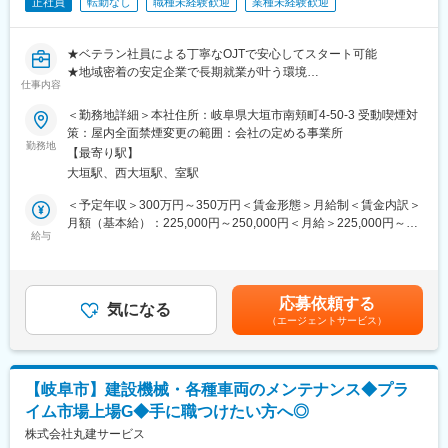
正社員
転勤なし
職種未経験歓迎
業種未経験歓迎
■組織構成
30名規模の組織で店長、サービス、車販、総務が各店舗に在籍
★ベテラン社員による丁寧なOJTで安心してスタート可能
し、統括部長のもとで協働しています。幅広い世代が活躍する職
★地域密着の安定企業で長期就業が叶う環境
場です。
仕事内容
★転勤ほぼなしで大垣に腰を据えて働ける
＜勤務地詳細＞本社住所：岐阜県大垣市南頬町4-50-3 受動喫煙対
■業務の魅力
■募集背景
策：屋内全面禁煙変更の範囲：会社の定める事業所
毎期黒字経営、決算賞与による成果還元など安定した経営基盤が
これまで社内SEはベテラン社員2名体制で対応してきましたが、
勤務地
あり、頑張りがしっかり評価される仕組みが整っています。
【最寄り駅】
将来を見据えた組織の若返りと体制強化のため、新たに人材を募
大垣駅、西大垣駅、室駅
集します。
■教育体制
長期的な育成を前提としているため、IT業界未経験の方でも安心
＜予定年収＞300万円～350万円＜賃金形態＞月給制＜賃金内訳＞
入社後はOJTを中心に統括部長や店長の補佐をしながら業務を学
してご応募いただけます。
月額（基本給）：225,000円～250,000円＜月給＞225,000円～
べます。経験に応じて段階的に業務範囲を広げていける環境で
給与
250,000円＜昇給有無＞有＜残業手当＞有＜給与補足＞■その他固
す。
■職務概要
定手当内容：営業手当、資格手当■昇給：年1回■賞与：年2回賃金
社内のIT担当として、社員が円滑に業務を進められるようサポー
はあくまでも目安の金額であり、選考を通じて上下する可能性が
■就業環境
トするポジションです。
あります。月給(月額)は固定手当を含めた表記です。
実質労働時間7.66時間、残業手当・資格補助あり、働きやすい環
応募依頼する
高度な開発業務ではなく、まずはヘルプデスク対応や簡単なシス
気になる
境です。
（エージェントサービス）
テム運用からスタートし、段階的に業務の幅を広げていきます。
■想定されるキャリアパス
■具体的な仕事内容
まずは車販営業からスタートし、将来的には店長やマネージャー
・社内からの問い合わせ対応（PCの不具合、システム操作に関す
など幹部として活躍いただけます。
【岐阜市】建設機械・各種車両のメンテナンス◆プラ
る質問など）
イム市場上場G◆手に職つけたい方へ◎
・トラブル発生時の一次対応および原因の切り分け
■企業の特徴/魅力
・外部ベンダーとの窓口業務（修理やシステム改善の調整）
株式会社丸建サービス
グループ全体で安定成長を続けており、社員のアイデアを積極的