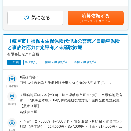
当＞有＜給与補足＞※上記年収は、1ヶ月平均9時間の時間外手当
■雇用形態
を含みます（1分単位で支給）※賞与額は入社月によって変動しま
〇会社からの販売指示・個人ノルマはありません
・入社後6ヶ月間を試用期間後、有期雇用契約(期間：1年間)とな
す※年収はあくまで一例であり、経験・能力を考慮のうえ決定しま
お客さまにとって”優しい人間性”と”優れた能力”を持った「最優」
応募依頼する
り、1年毎の契約更新(※契約更新基準有)となります。
気になる
す■昇給：年1回（8月）■賞与：年2回（2月、8月）を含む賃金は
の存在を目指す私たち。会社・上司の指示で特定の保険商品を優
・5年を超えて更新した場合は、希望を頂ければ無期雇用契約への
（エージェントサービス）
あくまでも目安の金額であり、選考を通じて上下する可能性があ
先的にご案内したり、ノルマ達成のために強引な提案をしたりす
転換となります。基本的には無期雇用への転換を前提とした制度
ります。月給(月額)は固定手当を含めた表記です。
ることは企業方針と異なります。
となり、入社後の無期雇用への転換率は殆ど100％。勤怠や勤務
態度に大きな問題が無ければ基本的には更新となります。業績の
【岐阜市】損保＆生保保険代理店の営業／自動車保険
〇多様な働き方にも柔軟に対応可能です
達成率などが更新に影響することはございませんのでご安心くだ
研修後から時短勤務制度の利用が可能です。そのため子育て世代
と事故対応力に定評有／未経験歓迎
さい。
の方なども安心して就業いただけます。
有限会社セグロ企画
また、残業時間も月平均9時間で働きやすい環境です。
変更の範囲：無
正社員
転勤なし
職種未経験歓迎
業種未経験歓迎
■業務内容
お客さまのご相談内容確認からスタートし、40社以上の保険会社
■業務内容：
の商品の中から、お客さまに合った保障をオーダーメイドで設
当社は損害保険と生命保険を取り扱う保険代理店です。
計・提案します。特定商品の販売指示はなく、お客さまを第一に
仕事内容
営業担当として、既存のお客様の保険契約の更新や見直し、新規
考えた対応に専念できます。
顧客の開拓を行っていただきます。
＜勤務地詳細＞本社住所：岐阜県岐阜市正木北町11-5 勤務地最寄
具体的には、既存顧客のご家族や友人の紹介を通じた新規開拓、
（1）来店されたお客さまからのヒアリング
駅：JR東海道本線／JR岐阜駅受動喫煙対策：屋内全面禁煙変更の
法人会からの紹介の対応、また自動車保険や火災保険の更新手続
1組当たりのご相談時間は約2時間。加入されている保険内容の確
勤務地
範囲：無
【最寄り駅】
きが主な業務です。入社後半年間は保険会社の研修を受け、保険
認や、結婚・出産・育児・学費・住宅購入・老後などのライフプ
名鉄岐阜駅
業務の基礎を学びます。
ランなどをじっくり伺います。
・新規契約の獲得に応じてインセンティブが支給され、成果に応
＜予定年収＞300万円～500万円＜賃金形態＞月給制＜賃金内訳＞
じた評価制度が整っています。
（2）ライフプラン設計・ご提案
月額（基本給）：214,000円～357,000円＜月給＞214,000円～
・店舗全体の目標
「ほけんの窓口」独自に開発した専用のシミュレーションシステ
給与