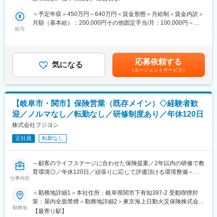
■業務詳細：
災保険株式会社】へ出向頂き、研修や保険業務のノウハウを学ん
（1）既契約者フォロー 給付、保全など
＜予定年収＞450万円～640万円＜賃金形態＞月給制＜賃金内訳＞
で頂きます。
当社では、保険のお支払いまでしっかり対応することを大切にし
月額（基本給）：200,000円その他固定手当/月：100,000円～
場所は岐阜駅から近い為お引越しを伴うようなことは御座いませ
ております。給付金請求などのお手続きも重要なお仕事になりま
給与
150,000円＜月給＞300,000円～350,000円＜昇給有無＞有＜残業
ん。
す。
手当＞有＜給与補足＞月給+各種手当+各種インセンティブ【賞
卒業基準を早々に満たせるよう頑張って頂きたいです。
与】年2回（平均2.5ヶ月/年）【昇給】年4回可能◆年収例1年目シ
・出向先：東京海上日動火災保険株式会社岐阜東支社（現在名
（2）保険についてのご相談対応
ョップスタッフ 530万円2年目ショップリーダー 800万円3年目
称：岐阜支社※2025年４月より岐阜東支社に改名予定）
応募依頼する
お客様のご状況やお気持ちをヒアリングし、最適な保障を一緒に
気になる
ユニットリーダー 1200万円賃金はあくまでも目安の金額であ
・勤務地：岐阜市金町6－4 岐阜東京海上日動ビル4F
（エージェントサービス）
考えながらご提案をします。
り、選考を通じて上下する可能性があります。月給(月額)は固定手
・事業内容：新規開拓や出向先からの紹介顧客の対応、同社の顧
※ヒアリング内容はお客様カルテに記録、引き継げるようにしてい
当を含めた表記です。
客の対応などを行って頂きます。
ます。
※業務内容は上記内容と同じ
※家族・友人・知人の勧誘や飛び込み営業は一切ありません。
【岐阜市・関市】保険営業（既存メイン）◇経験者歓
■企業魅力
迎／ノルマなし／転勤なし／研修制度あり／年休120日
■教育制度：
残業は月20~30時間程／土日は会社が閉まっておりますが、顧客
入社後はまず「保険ショップ大学」にて研修となります。
株式会社フジヨシ
との予定の調整上訪問などが発生する事も御座います。
未経験でも安心の研修プログラムが用意されており、各店のリー
給与は基本給＋業績給となっていますが基本給の割合が大きいた
正社員
転勤なし
ダーから、顧客対応、目標管理、スタッフの育成やショップ運営
め安定した金額を保証。勿論頑張った分はしっかり業績給に反映
まで幅広く学ぶことが出来ます。
されます。
保険ショップ大学には「卒業」がありません。先輩社員全員が、
事務所はフリーデスクの為様々な社員と交流ができ助け合いなが
～顧客のライフステージに合わせた保険提案／2年以内の研修で教
日々学び成長を遂げています。
ら業務に打ち込むことが可能。
育環境◎／年休120日／頑張りに応じて評価頂ける環境整備～
※独り立ち後も個人ではなくチームでの業務になりますのでご安心
仕事内容
ください。
変更の範囲：会社の定める業務
■業務内容
＜勤務地詳細1＞本社住所：岐阜県関市下有知397-2 受動喫煙対
保険の新規加入・見直しをご検討するお客様に、ライフスタイル
策：屋内全面禁煙＜勤務地詳細2＞東京海上日動火災保険株式会社
■キャリアパス：
や人生設計・お困りごとを伺い、新たなご提案や更新フォローな
勤務地
住所：岐阜県岐阜市金町6－4 岐阜東京海上日動ビル4F受動喫煙対
個人のキャリア志向にあわせ、スタッフの育成や店舗運営などに
【最寄り駅】
どを行います。