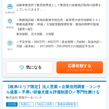
入社後は手厚い研修制度があるのでご安心ください。
自動車教習所で教習指導員として教習生の各種免許取得の指導を
座学研修後、チームの責任者様から個別にOJTにて業務をフォロ
していただきます。
ーしてまいります。まず最初に保険募集人試験の資格取得いただ
仕事内容
くが、当社の合格率は100％です。
■採用背景
■魅力
＜勤務地詳細＞東海自動車学校住所：岐阜県大垣市領家町６５１
自動車学校を起点に自動車販売、自動車修理、保険代理店に至る
１．キャリアパス早い：メンバー⇒リーダー⇒サブマネージャー
勤務地最寄駅：JR線／大垣駅受動喫煙対策：敷地内喫煙可能場所
まで、カーライフのすべてでフォローを行っています。60年にわ
勤務地
⇒マネージャー⇒統括部長・役員のように、フラットな人事制度
あり変更の範囲：会社の定める事業所
【最寄り駅】
たり大垣地域に密着した事業活動を行っており、定年退職による
となっております。
東赤坂駅、北大垣駅、大垣駅
社員の補充や教習生数やお客様数の増加による人員の増強となり
リーダーへの昇格については１～2年でなられています。早い方は
ます。
半年間で昇格された方もいらっしゃいます。20代での管理職登用
＜予定年収＞300万円～400万円＜賃金形態＞月給制＜賃金内訳＞
実績あり!
月額（基本給）：167,000円～250,000円その他固定手当/月：
■職務内容
給与
２．転勤ございません。腰を据えて業務に集中して頂けます。
33,400円～50,000円＜月給＞200,400円～300,000円＜昇給有無
・教習指導（学科、実技）
３．若い社風！平均年齢は29歳！仕事とプライベート、双方にメ
＞有＜残業手当＞有＜給与補足＞◆平均賞与・通勤手当・残業代
・バスでの教習生送迎業務
リハリをもって楽しんでます。
（月10時間分を想定）を含んだ金額になっております。※残業代
・教習車の洗車
４．育成体制が豊富
については実残業時間での支給となりますので残業時間に応じて
応募依頼する
・教習コースの管理
気になる
リをもって楽しんでます。
変動します。※通勤手当については、ご自宅から会社までの距離に
（エージェントサービス）
・上記に関する各種事務処理
より変動します。賃金はあくまでも目安の金額であり、選考を通
じて上下する可能性があります。月給(月額)は固定手当を含めた表
■当社の特徴：
記です。
当社は1962年に自動車学校としてスタートした歴史のある地域密
変更の範囲：会社の定める業務
【岐阜/エリア限定】法人営業＜企業信用調査・コンサ
着企業です。車の販売/車検/ガソリンスタンドまで自動車に関わる
ル提案＞手厚い研修支援＆評価制度◎／専門性磨ける
事業を幅広く展開しております。自動車部門から自動車販売部
門、保険部門まで担っており、顧客のカーライフに寄り添うこと
株式会社 帝国データバンク
が可能です。実際に免許取得から保険購入までを同社で行う顧客
正社員
転勤なし
5名以上採用
業種未経験歓迎
は多い点も同社の魅力です。