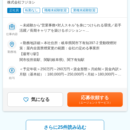
んしん生命
株式会社フジヨシ
正社員
転勤なし
職種未経験歓迎
業種未経験歓迎
■組織構成
・営業職 2名（＋嘱託社員6名）
・事務職 2名（＋パート社員1名）
～未経験から“営業事務×対人スキル”を身につけられる環境／若手
・社員（40代1名、50代2名、60代1名）
活躍／長期キャリアを築けるポジション～
仕事内容
■働きやすさ
地域密着型の保険代理店にて、営業担当やお客様を支える「営業
＜勤務地詳細＞本社住所：岐阜県関市下有知397-2 受動喫煙対
◎年休125日・土日祝休み。 プライベートの時間もしっかり確保
事務」をお任せします。
策：屋内全面禁煙変更の範囲：会社の定める事業所
できます♪
単なる事務作業にとどまらず、『お客様対応にも関われる“やりが
勤務地
◎フレックスタイム制（7:00～21:00／コアタイムなし）を導入。
【最寄り駅】
いのある事務職”』です。
自分の予定に合わせた柔軟な働き方が可能です！
関市役所前駅、関駅(岐阜県)、関下有知駅
◎月平均残業15時間程度、産休・育休取得実績あり。 時短勤務も
■業務内容：
＜予定年収＞250万円～260万円＜賃金形態＞月給制＜賃金内訳＞
相談可能で、ライフステージが変わっても長く活躍できる環境で
営業メンバーのサポートおよびお客様対応を中心にお任せしま
月額（基本給）：180,000円～250,000円＜月給＞180,000円～
す
す。
給与
250,000円＜昇給有無＞有＜残業手当＞有＜給与補足＞■ご経験や
＜具体的には＞
勤続年数でしっかり昇給致します。■ボーナスは業績連動となりま
■未経験の方でも安心！充実した研修制度♪
□保険申込書・契約変更書類の作成（PC入力）
す。■モデル年収入社15年・役職手当支給・残業約15時間：約500
入社後は東京海上日動火災保険株式会社の研修制度を活用し、保
□データ管理・事務処理業務
万円（月給33万円／賞与約100万100万円）■基本給の変化入社5
険商品知識や営業スキルを基礎から学べます。未経験の方は、入
応募依頼する
□お問い合わせ対応（電話）
気になる
年：約19万円／入社7年：約20万円／入社10年：約21万円賃金は
社後3か月目以降に1年間の研修を受講することが可能です。教育
（エージェントサービス）
□来店されたお客様の受付・一次対応
あくまでも目安の金額であり、選考を通じて上下する可能性があ
担当者や先輩社員のサポートのもと、実践的なOJTやロールプレ
□保険更新のご案内連絡 等
ります。月給(月額)は固定手当を含めた表記です。
イングを通じて、お客様対応やコンサルティング提案に必要な知
※PC業務：約6割／対人対応：約4割
識・スキルを習得できます。保険業界や営業職が初めての方も、
→事務×接客のバランスが取れたポジション
安心して成長できる環境です。
さらに25件読み込む
★この仕事の魅力★