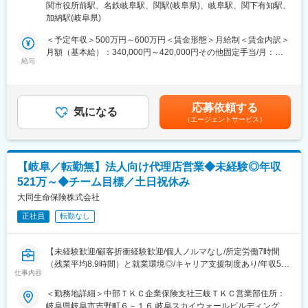
策：敷地内喫煙可能場所あり変更の範囲：会社の定める事業所
も携わることができるほか、中には定年後も活躍しているスタッ
関市役所前駅、名鉄岐阜駅、関駅(岐阜県)、岐阜駅、関下有知駅、
研修中は保険会社から住宅支援機構の火災保険の満期を迎えるお
フもいるなど、長く勤めていただける環境です。（最短で入社9か
加納駅(岐阜県)
客様の情報提供あり、訪問先に困ることが無いように配慮してい
月でショップリーダーに昇格したメンバーもいます。）
ます。
＜予定年収＞500万円～600万円＜賃金形態＞月給制＜賃金内訳＞
※ショップスタッフ→ショップリーダー（1店舗の責任者）→ユニ
※ノルマなし・既存営業メイン※
月額（基本給）：340,000円～420,000円その他固定手当/月：
ットリーダー（3店舗の責任者）
チーム目標はございますが、仲間と一緒に達成感を味わえる働き
給与
10,300円～30,300円＜月給＞350,300円～450,300円＜昇給有無
方です。
＞有＜残業手当＞有＜給与補足＞■その他定額手当内訳：募集手当
■当社が目指す姿：
10,000～（契約件数 保険料により計算）守秘手当300～300円<
「保険に携わる人としてのあるべき姿を追求する」
■業務の特徴
モデル年収>・42歳（4年目）：600万円※想定年収について：前職
当社は保険の販売文化をかえるという想いをもって誕生した会社
応募依頼する
担当顧客の7割が個人顧客で3割が法人顧客です。
気になる
保証有り前職の給与を考慮し想定年収を算出致します。賃金はあ
です。残念ながら、保険という言葉にはマイナスなイメージがあ
（エージェントサービス）
くまでも目安の金額であり、選考を通じて上下する可能性があり
り、これは売り手が作った販売文化が原因であると考えていま
＜１日の流れ＞
ます。月給(月額)は固定手当を含めた表記です。
す。
09時 朝礼で前日の事案や重要スケジュールを共有
本来、保険とは万が一のときに助けとなる大切なものです。当社
10時 自動車保険の満期を迎えたA様宅を訪問。iPadにて更新手
は「保障を持つことの大切さ」「お客様が自らきちんと考えるこ
【岐阜／転勤無】法人向け代理店営業◆未経験◎年収
続き
との大切さ」をお伝えし、保障を持っていただいた後も「きちん
521万～◆チーム目標／土日祝休み
11時 お客さまから自動車事故の連絡があり現場対応
とお世話させていただく」お客様主体の「保険サービス」を展開
12時 事務所にて昼食＆休憩
大同生命保険株式会社
しております。
13時 お子様が誕生したお客様B様から生命保険の相談があり訪
売り手主体の保険業界を変えていきたいという想いを共にしてく
正社員
転勤なし
問
ださる方からのご応募をお待ちしております。
15時 法人のお客さま株式会社C様の社有車が故障のためレッカ
ーを手配
【未経験歓迎/顧客折衝経験歓迎/個人ノルマなし/所定労働7時間
16時 資産運用の相談があったお客さまC様宅を訪問。ドル建て
（残業平均8.9時間）と就業環境◎/キャリア支援制度あり/年収521
商品をご提案
仕事内容
万～/法人保険国内トップシェアのT&Dグループ】
17時 事務所に戻り当日の対応記録をPCに入力。翌日の準備
■業務内容：
＜勤務地詳細＞中部ＴＫＣ企業保険支社三岐ＴＫＣ営業部住所：
中小企業と密接な関係を持つ当社の保険代理店である税理士事務
岐阜県岐阜市吉野町６－１６ 岐阜スカイウォールビルディング４
■入社後の流れ