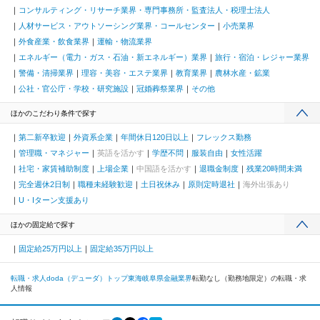
コンサルティング・リサーチ業界・専門事務所・監査法人・税理士法人
人材サービス・アウトソーシング業界・コールセンター
小売業界
外食産業・飲食業界
運輸・物流業界
エネルギー（電力・ガス・石油・新エネルギー）業界
旅行・宿泊・レジャー業界
警備・清掃業界
理容・美容・エステ業界
教育業界
農林水産・鉱業
公社・官公庁・学校・研究施設
冠婚葬祭業界
その他
ほかのこだわり条件で探す
第二新卒歓迎
外資系企業
年間休日120日以上
フレックス勤務
管理職・マネジャー
英語を活かす
学歴不問
服装自由
女性活躍
社宅・家賃補助制度
上場企業
中国語を活かす
退職金制度
残業20時間未満
完全週休2日制
職種未経験歓迎
土日祝休み
原則定時退社
海外出張あり
U・Iターン支援あり
ほかの固定給で探す
固定給25万円以上
固定給35万円以上
転職・求人doda（デューダ）トップ
東海
岐阜県
金融業界
転勤なし（勤務地限定）の転職・求
人情報