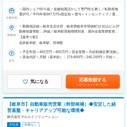
変更の範囲：会社の定める業務
～国内シェア60％超／金融知識活かして専門性を磨く／転勤有無
選択可／平均年収887万円※固定給＋賞与＋インセンティブ／透明
仕事内容
性の高い評価制度～
■業務内容：
＜勤務地詳細＞岐阜支店住所：岐阜県岐阜市明徳町10 杉山ビル2F
経営者と直接対話し、企業の本質に迫る「信用調査＋コンサルテ
勤務地最寄駅：JR線／岐阜駅受動喫煙対策：屋内全面禁煙変更の
ィング営業」をお任せします。
勤務地
範囲：勤務地は業務上の都合により変更の可能性があります
【最寄り駅】
金融・経営知識を実務で深め、希少性の高いスキルを獲得し、市
名鉄岐阜駅、岐阜駅、田神駅
場価値を高められる環境です。
1. 企業信用調査
＜予定年収＞400万円～800万円＜賃金形態＞月給制補足事項無し
・対象企業へ訪問し、事業内容や会社の特色、今後の展望、財務
＜賃金内訳＞月額（基本給）：278,800円～346,200円＜月給＞
状況など、約80項目におよぶ企業情報をヒアリング。
給与
278,800円～346,200円＜昇給有無＞有＜残業手当＞有＜給与補足
・ヒアリング内容を整理し、信用調査報告書を作成。
＞【モデル年収】・25 歳入社（入社 3 年後）：680 万円（月給
2. 提案営業（コンサルティング）
30 万円＋賞与 80 万円＋営業給 80 万円）・30 歳入社（入社 3 年
・企業信用調査で得た情報から企業が抱えている課題を見つけ出
後）：800 万円（月給 35 万円＋賞与 90 万円＋営業給 100 万円）
応募依頼する
し、課題解決をご提案。
気になる
※モデル年収は全国総合職の場合を記載賃金はあくまでも目安の金
（エージェントサービス）
例１：与信管理に課題のある企業には信用調査報告書や倒産予測
額であり、選考を通じて上下する可能性があります。月給(月額)は
値データを提供
固定手当を含めた表記です。
例２：営業開拓や外注先の確保に課題のある企業には営業・外注
先ターゲットリストを提供
【岐阜市】自動車販売営業（幹部候補）◆安定した経
例３：後継者不足、社員教育に課題を抱えている企業には事業承
営基盤・キャリアアップ可能な環境◆
継支援サービスや教育ツール、研修などを提案
訪問から報告書作成、提案まで一貫して担当。論理的思考力と課
株式会社マルエイソリューション
題解決力を発揮し、企業の成長を支援します。
正社員
転勤なし
■業務の魅力：