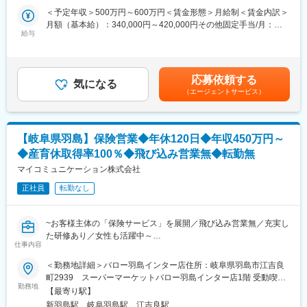
業所
客様の情報提供あり、訪問先に困ることが無いように配慮してい
＜予定年収＞500万円～600万円＜賃金形態＞月給制＜賃金内訳＞
■入社後の流れ
ます。
月額（基本給）：340,000円～420,000円その他固定手当/月：
ご入社後は、2か月の本社研修後1年間【東京海上日動火災保険株
※ノルマなし・既存営業メイン※
給与
10,300円～30,300円＜月給＞350,300円～450,300円＜昇給有無
式会社】へ出向いただき、研修や保険業務のノウハウを学んで頂
チーム目標はございますが、仲間と一緒に達成感を味わえる働き
＞有＜残業手当＞有＜給与補足＞■その他定額手当内訳：募集手当
きます。
方です。
10,000～（契約件数 保険料により計算）守秘手当300～300円<
・出向先：東京海上日動火災保険株式会社岐阜東支社
モデル年収>・29歳（4年目）：480万円・42歳（4年目）：600万
・勤務地：岐阜県岐阜市金町6－4 岐阜東京海上日動ビル4F
応募依頼する
■業務の特徴
気になる
円※想定年収について：前職保証有り前職の給与を考慮し想定年収
・事業内容：新規開拓や出向先からの紹介顧客の対応、同社の顧
（エージェントサービス）
担当顧客の7割が個人顧客で3割が法人顧客です。
を算出致します。賃金はあくまでも目安の金額であり、選考を通
客の対応などを行って頂きます。
じて上下する可能性があります。月給(月額)は固定手当を含めた表
※業務内容は上記内容と同じです
＜１日の流れ＞
記です。
09時 朝礼で前日の事案や重要スケジュールを共有
■企業魅力
【岐阜県羽島】保険営業◆年休120日◆年収450万円～
10時 自動車保険の満期を迎えたA様宅を訪問。iPadにて更新手
残業は月平均20~30時間程／土日は会社が閉まっておりますが、
◆産育休取得率100％◆飛び込み営業無◆転勤無
続き
顧客との予定の調整上訪問などが発生する事も御座います。
11時 お客さまから自動車事故の連絡があり現場対応
マイコミュニケーション株式会社
給与は、基本給＋業績給となっていますが基本給の割合が大きい
12時 事務所にて昼食＆休憩
ため安定した金額を保証。勿論頑張った分はしっかり業績給に反
正社員
転勤なし
13時 お子様が誕生したお客様B様から生命保険の相談があり訪
映されます。
問
15時 法人のお客さま株式会社C様の社有車が故障のためレッカ
変更の範囲：会社の定める業務
~お客様主体の「保険サービス」を展開／飛び込み営業無／充実し
ーを手配
た研修あり／女性も活躍中～
16時 資産運用の相談があったお客さまC様宅を訪問。ドル建て
仕事内容
商品をご提案
■業務内容：
＜勤務地詳細＞バロー羽島インター店住所：岐阜県羽島市江吉良
17時 事務所に戻り当日の対応記録をPCに入力。翌日の準備
来店型保険サービスショップ『保険ほっとライン』にて、個人の
町2939 スーパーマーケットバロー羽島インター店1階 受動喫煙
お客様対応をお任せします。
勤務地
対策：屋内全面禁煙
■入社後の流れ
【最寄り駅】
ご入社後は1週間ほどの本社研修後1年～2年間【東京海上日動火
新羽島駅、岐阜羽島駅、江吉良駅