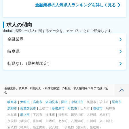
金融業界
の人気求人ランキングを詳しく見る
求人の傾向
dodaに掲載中の求人に関するデータを、カテゴリごとにご紹介します。
金融業界
岐阜県
転勤なし（勤務地限定）
金融業界、岐阜県、転勤なし（勤務地限定）の転職・求人情報をエリアで絞り込
む
岐阜市
大垣市
高山市
多治見市
関市
中津川市
美濃市
瑞浪市
羽島市
恵那市
美濃加茂市
土岐市
各務原市
可児市
山県市
瑞穂市
飛騨市
本巣市
郡上市
下呂市
海津市
揖斐郡（揖斐川町、大野町、池田町）
加茂郡（坂祝町、富加町、川辺町、七宗町、八百津町、白川町、東白川村）
安八郡（神戸町、輪之内町、安八町）
羽島郡（岐南町、笠松町）