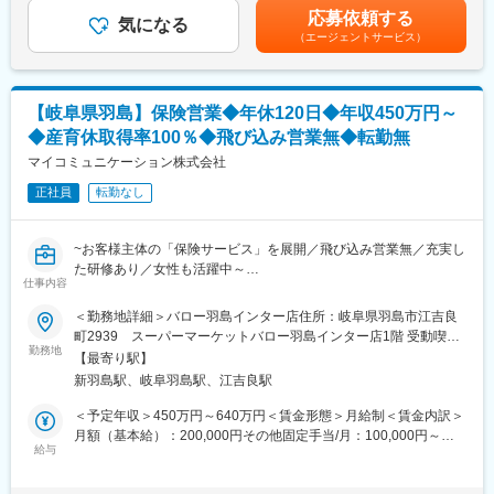
モデル年収>・29歳（4年目）：480万円・42歳（4年目）：600万
・勤務地：岐阜県岐阜市金町6－4 岐阜東京海上日動ビル4F
応募依頼する
■業務の特徴
気になる
円※想定年収について：前職保証有り前職の給与を考慮し想定年収
・事業内容：新規開拓や出向先からの紹介顧客の対応、同社の顧
（エージェントサービス）
担当顧客の7割が個人顧客で3割が法人顧客です。
を算出致します。賃金はあくまでも目安の金額であり、選考を通
客の対応などを行って頂きます。
じて上下する可能性があります。月給(月額)は固定手当を含めた表
※業務内容は上記内容と同じです
＜１日の流れ＞
記です。
09時 朝礼で前日の事案や重要スケジュールを共有
■企業魅力
【岐阜県羽島】保険営業◆年休120日◆年収450万円～
10時 自動車保険の満期を迎えたA様宅を訪問。iPadにて更新手
残業は月平均20~30時間程／土日は会社が閉まっておりますが、
◆産育休取得率100％◆飛び込み営業無◆転勤無
続き
顧客との予定の調整上訪問などが発生する事も御座います。
11時 お客さまから自動車事故の連絡があり現場対応
マイコミュニケーション株式会社
給与は、基本給＋業績給となっていますが基本給の割合が大きい
12時 事務所にて昼食＆休憩
ため安定した金額を保証。勿論頑張った分はしっかり業績給に反
正社員
転勤なし
13時 お子様が誕生したお客様B様から生命保険の相談があり訪
映されます。
問
15時 法人のお客さま株式会社C様の社有車が故障のためレッカ
変更の範囲：会社の定める業務
~お客様主体の「保険サービス」を展開／飛び込み営業無／充実し
ーを手配
た研修あり／女性も活躍中～
16時 資産運用の相談があったお客さまC様宅を訪問。ドル建て
仕事内容
商品をご提案
■業務内容：
＜勤務地詳細＞バロー羽島インター店住所：岐阜県羽島市江吉良
17時 事務所に戻り当日の対応記録をPCに入力。翌日の準備
来店型保険サービスショップ『保険ほっとライン』にて、個人の
町2939 スーパーマーケットバロー羽島インター店1階 受動喫煙
お客様対応をお任せします。
勤務地
対策：屋内全面禁煙
■入社後の流れ
【最寄り駅】
ご入社後は1週間ほどの本社研修後1年～2年間【東京海上日動火
新羽島駅、岐阜羽島駅、江吉良駅
■業務詳細：
災保険株式会社】へ出向頂き、研修や保険業務のノウハウを学ん
（1）既契約者フォロー 給付、保全など
＜予定年収＞450万円～640万円＜賃金形態＞月給制＜賃金内訳＞
で頂きます。
当社では、保険のお支払いまでしっかり対応することを大切にし
月額（基本給）：200,000円その他固定手当/月：100,000円～
場所は岐阜駅から近い為お引越しを伴うようなことは御座いませ
ております。給付金請求などのお手続きも重要なお仕事になりま
給与
150,000円＜月給＞300,000円～350,000円＜昇給有無＞有＜残業
ん。
す。
手当＞有＜給与補足＞月給+各種手当+各種インセンティブ【賞
卒業基準を早々に満たせるよう頑張って頂きたいです。