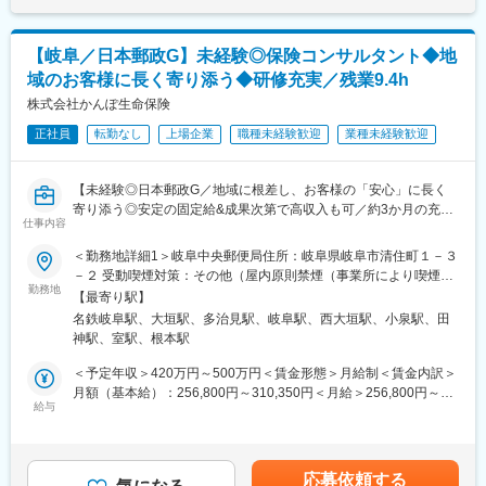
（3）納得の評価制度…年功序列ではなく、スキルや成績に応じて
ります。月給(月額)は固定手当を含めた表記です。
ることは企業方針と異なります。
キャリアアップが可能です。営業職は3ヶ月毎に査定があり、成長
に応じて最大年4回の昇給が可能です。
【岐阜／日本郵政G】未経験◎保険コンサルタント◆地
〇多様な働き方にも柔軟に対応可能です
研修後から時短勤務制度の利用が可能です。そのため子育て世代
域のお客様に長く寄り添う◆研修充実／残業9.4h
変更の範囲：会社の定める業務
の方なども安心して就業いただけます。
株式会社かんぽ生命保険
また、残業時間も月平均9時間で働きやすい環境です。
正社員
転勤なし
上場企業
職種未経験歓迎
業種未経験歓迎
■業務内容
お客さまのご相談内容確認からスタートし、40社以上の保険会社
【未経験◎日本郵政G／地域に根差し、お客様の「安心」に長く
の商品の中から、お客さまに合った保障をオーダーメイドで設
寄り添う◎安定の固定給&成果次第で高収入も可／約3か月の充実
計・提案します。特定商品の販売指示はなく、お客さまを第一に
仕事内容
研修／残業9.4h・育休復帰98％】
考えた対応に専念できます。
＜勤務地詳細1＞岐阜中央郵便局住所：岐阜県岐阜市清住町１－３
★未経験でも長期的にご活躍！
（1）来店されたお客さまからのヒアリング
－２ 受動喫煙対策：その他（屋内原則禁煙（事業所により喫煙ス
（1）約3か月の集合研修で同期とスタート★子育てなどで参加が
1組当たりのご相談時間は約2時間。加入されている保険内容の確
勤務地
ペースあり））＜勤務地詳細2＞大垣郵便局住所：岐阜県大垣市郭
【最寄り駅】
難しい方はリモートプログラムあり
認や、結婚・出産・育児・学費・住宅購入・老後などのライフプ
町４－１ 受動喫煙対策：その他（屋内原則禁煙（事業所により喫
名鉄岐阜駅、大垣駅、多治見駅、岐阜駅、西大垣駅、小泉駅、田
└配属後も班体制で、教育トレーナーや先輩が日常的にフォロー
ランなどをじっくり伺います。
煙スペースあり））＜勤務地詳細3＞多治見郵便局住所：岐阜県多
神駅、室駅、根本駅
（2）営業・保険未経験で入社した社員が多数活躍中
治見市音羽町４－２ 受動喫煙対策：その他（屋内原則禁煙（事業
└販売接客、事務、技術職、介護職など未経験スタートの社員が
（2）ライフプラン設計・ご提案
所により喫煙スペースあり））変更の範囲：他岐阜県内6カ所の郵
＜予定年収＞420万円～500万円＜賃金形態＞月給制＜賃金内訳＞
多く定着・活躍中
「ほけんの窓口」独自に開発した専用のシミュレーションシステ
便局
月額（基本給）：256,800円～310,350円＜月給＞256,800円～
（3）日本郵政Gならではの安心できる評価制度
ムで必要な保障額・期間を算出。ご相談は複数回にわたることが
給与
310,350円＜昇給有無＞有＜残業手当＞有＜給与補足＞上記年
└フルコミッション（完全歩合制）ではなく、安定した基本給制
多く、次回の来店時の提案内容を店舗の仲間と相談できるのも安
収・月収の他、諸手当 （残業手当・住居手当・扶養手当・営業手
度。加えて成果に応じた報酬
心です。
当など）の支給もございます。※上記に加えて、通勤手当、扶養手
└ノルマはなく上長と相談しながら目標設定。売上だけでなく、
当、都市部に勤務する社員に対する勤務地手当等を支給■詳細は社
応募依頼する
お客様対応の質やアフターフォローなども含めて総合的に評価
（3）ご契約・ご契約内容確認