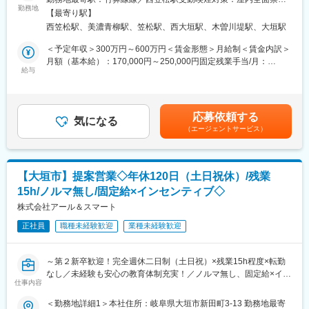
■働く環境：
勤務地
＜勤務地詳細2＞本社住所：岐阜県大垣市新田町3-13 勤務地最寄
充実した研修制度とメンター制度を整備し、異業界出身者も安心
【最寄り駅】
■職務概要：
駅：東海道本線／大垣駅受動喫煙対策：屋内全面禁煙変更の範
してスタート可能。報告書入力システム改善など、働きやすさ向
西笠松駅、美濃青柳駅、笠松駅、西大垣駅、木曽川堤駅、大垣駅
三井住友海上火災保険株式会社のプロ新特級AAAである当社にて
囲：会社の定める事業所
上にも取り組んでいます。
営業職として、保険のトータル提案をお任せします。既存のお客
＜予定年収＞300万円～600万円＜賃金形態＞月給制＜賃金内訳＞
■企業魅力：
さま(法人・個人)、新規のお客様をご担当いただきます。
月額（基本給）：170,000円～250,000円固定残業手当/月：
国内シェア60％超を誇る業界リーディングカンパニー。金融機関
給与
38,000円（固定残業時間30時間0分/月）超過した時間外労働の残
や企業間取引で利用される信用調査データを提供し、経済活動を
■職務の特徴：
業手当は追加支給＜月給＞208,000円～288,000円（一律手当を含
支える重要な役割を担っています。
飛び込みや、やみくもな電話案内といった業務はありません！自
む）＜昇給有無＞有＜残業手当＞有＜給与補足＞昇給：年1回(業
動車販売会社、自動車整備会社、弁護士など、地元企業やコンサ
績昇給年2回)賞与：年2回(決算賞与あり／会社業績による)【年収
変更の範囲：会社の定める業務
応募依頼する
ルティングファームとの固い結びつきがあり、ネットワークを活
気になる
例】500万円／主任35歳 営業経験5年（月給35万円＋賞与年2
（エージェントサービス）
用した上で信頼関係づくりやプランニングに時間をかけた提案が
回）600万円／課長38歳 営業経験7年（月給40万円＋賞与年2
メインの反響営業です。
回）1000万円／部長45歳 営業経験15年（月給65万円＋賞与年2
扱う保険：損害保険/自動車保険、火災保険、地震保険 他、生命
回）賃金はあくまでも目安の金額であり、選考を通じて上下する
保険など
可能性があります。月給(月額)は固定手当を含めた表記です。
【大垣市】提案営業◇年休120日（土日祝休）/残業
15h/ノルマ無し/固定給×インセンティブ◇
■組織構成：
現在、営業職には11名が在籍しています。(20代1名、30代1名、
株式会社アール＆スマート
40代4名、50代1名,60代以上4名)社内の雰囲気は営業サポート職
正社員
職種未経験歓迎
業種未経験歓迎
（内務）とペア制となっており働きやすい環境です。
■安心の教育体制：
～第２新卒歓迎！完全週休二日制（土日祝）×残業15h程度×転勤
ご経験に合わせてですが、営業経験が浅い方や無い方は半年かけ
なし／未経験も安心の教育体制充実！／ノルマ無し、固定給×イン
て保険の知識やビジネスマナーから学んでいただきます。その
仕事内容
センティブで安定しながら稼げる環境／全国3万代理店の中で、約
後、アドバイザーとしてデビューし、長いお付き合いのあるお客
0.2％のみの優良保険代理店会社で安定感抜群◎／「健康経営優良
＜勤務地詳細1＞本社住所：岐阜県大垣市新田町3-13 勤務地最寄
様を徐々に引き継いでいただきます。