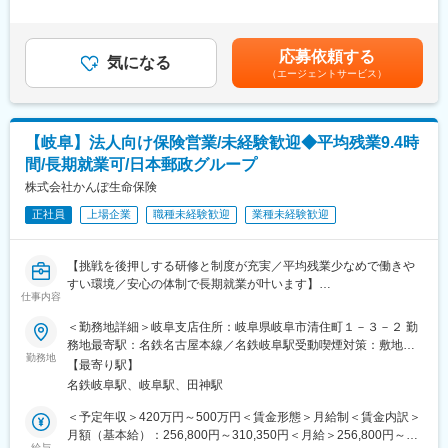
方です。
＞有＜残業手当＞有＜給与補足＞■その他定額手当内訳：募集手当
■当社が目指す姿：
10,000～（契約件数 保険料により計算）守秘手当300～300円<
「保険に携わる人としてのあるべき姿を追求する」
■業務の特徴
モデル年収>・42歳（4年目）：600万円※想定年収について：前職
当社は保険の販売文化をかえるという想いをもって誕生した会社
応募依頼する
担当顧客の7割が個人顧客で3割が法人顧客です。
気になる
保証有り前職の給与を考慮し想定年収を算出致します。賃金はあ
です。残念ながら、保険という言葉にはマイナスなイメージがあ
（エージェントサービス）
くまでも目安の金額であり、選考を通じて上下する可能性があり
り、これは売り手が作った販売文化が原因であると考えていま
＜１日の流れ＞
ます。月給(月額)は固定手当を含めた表記です。
す。
09時 朝礼で前日の事案や重要スケジュールを共有
本来、保険とは万が一のときに助けとなる大切なものです。当社
10時 自動車保険の満期を迎えたA様宅を訪問。iPadにて更新手
は「保障を持つことの大切さ」「お客様が自らきちんと考えるこ
【岐阜】法人向け保険営業/未経験歓迎◆平均残業9.4時
続き
との大切さ」をお伝えし、保障を持っていただいた後も「きちん
間/長期就業可/日本郵政グループ
11時 お客さまから自動車事故の連絡があり現場対応
とお世話させていただく」お客様主体の「保険サービス」を展開
12時 事務所にて昼食＆休憩
株式会社かんぽ生命保険
しております。
13時 お子様が誕生したお客様B様から生命保険の相談があり訪
売り手主体の保険業界を変えていきたいという想いを共にしてく
正社員
上場企業
職種未経験歓迎
業種未経験歓迎
問
ださる方からのご応募をお待ちしております。
15時 法人のお客さま株式会社C様の社有車が故障のためレッカ
ーを手配
【挑戦を後押しする研修と制度が充実／平均残業少なめで働きや
16時 資産運用の相談があったお客さまC様宅を訪問。ドル建て
すい環境／安心の体制で長期就業が叶います】
商品をご提案
仕事内容
17時 事務所に戻り当日の対応記録をPCに入力。翌日の準備
■業務概要：
＜勤務地詳細＞岐阜支店住所：岐阜県岐阜市清住町１－３－２ 勤
かんぽ生命の法人向け保険営業職として、企業経営者や法人のお
務地最寄駅：名鉄名古屋本線／名鉄岐阜駅受動喫煙対策：敷地内
■入社後の流れ
客さまに対して、経営リスクの備えや従業員の福利厚生の充実を
勤務地
喫煙可能場所あり変更の範囲：東海エリア7か所の支店
ご入社後は1週間ほどの本社研修後1年～2年間【東京海上日動火
【最寄り駅】
サポートする保険商品を提案・販売していただきます。お客さま
災保険株式会社】へ出向頂き、研修や保険業務のノウハウを学ん
名鉄岐阜駅、岐阜駅、田神駅
の声に耳を傾け、ニーズに応じた最適な保険商品を提供すること
で頂きます。
で、企業とその従業員の安心を支え続ける社会的意義のある仕事
＜予定年収＞420万円～500万円＜賃金形態＞月給制＜賃金内訳＞
場所は岐阜駅から近い為お引越しを伴うようなことは御座いませ
です。
月額（基本給）：256,800円～310,350円＜月給＞256,800円～
ん。
給与