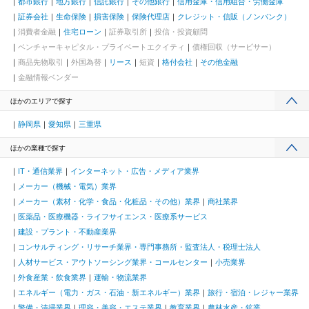
都市銀行
地方銀行
信託銀行
その他銀行
信用金庫・信用組合・労働金庫
証券会社
生命保険
損害保険
保険代理店
クレジット・信販（ノンバンク）
消費者金融
住宅ローン
証券取引所
投信・投資顧問
ベンチャーキャピタル・プライベートエクイティ
債権回収（サービサー）
商品先物取引
外国為替
リース
短資
格付会社
その他金融
金融情報ベンダー
ほかのエリアで探す
静岡県
愛知県
三重県
ほかの業種で探す
IT・通信業界
インターネット・広告・メディア業界
メーカー（機械・電気）業界
メーカー（素材・化学・食品・化粧品・その他）業界
商社業界
医薬品・医療機器・ライフサイエンス・医療系サービス
建設・プラント・不動産業界
コンサルティング・リサーチ業界・専門事務所・監査法人・税理士法人
人材サービス・アウトソーシング業界・コールセンター
小売業界
外食産業・飲食業界
運輸・物流業界
エネルギー（電力・ガス・石油・新エネルギー）業界
旅行・宿泊・レジャー業界
警備・清掃業界
理容・美容・エステ業界
教育業界
農林水産・鉱業