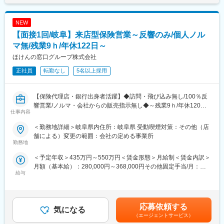
態度に大きな問題が無ければ基本的には更新となります。業績の
給：年4回賃金はあくまでも目安の金額であり、選考を通じて上下
顧客のフォローや更新をメインに行います。
達成率などが更新に影響することはございませんのでご安心くだ
する可能性があります。月給(月額)は固定手当を含めた表記です。
※営業活動はマイカーを使用して行っていただきます。
さい。
NEW
【面接1回/岐阜】来店型保険営業～反響のみ/個人ノル
◇◆保険に対しての経験、知識は一切不要です◆◇
変更の範囲：無
新人育成プログラムがあり、当社とアフラック社の2社体制でビジ
マ無/残業9ｈ/年休122日～
ネスマナーなどの基本から商品知識、販売ロープレまでしっかり
ほけんの窓口グループ株式会社
と研修を行う為、業界未経験者でも安心してスタートできる環境
正社員
転勤なし
5名以上採用
です。2ヶ月かけて座学等を行い、生命保険の基本的な知識を覚え
た後に、現場デビューして頂きます。
【保険代理店・銀行出身者活躍】◆訪問・飛び込み無し/100％反
■キャリアパス：一般社員(⇒課長)⇒所長⇒エリア部長
響営業/ノルマ・会社からの販売指示無し◆～残業9ｈ/年休120日
※ご入社後3年程で所長になった社員もおり、これまでのご経験・
仕事内容
以上/時短勤務OK～
ご年齢に関係なく、キャリアアップが見込める評価制度がござい
ます。
＜勤務地詳細＞岐阜県内住所：岐阜県 受動喫煙対策：その他（店
■魅力情報
舗による）変更の範囲：会社の定める事業所
〇認知度抜群で新規営業の必要がありません
勤務地
■魅力：
多彩なメディア戦略により、営業電話や顧客宅訪問といったアプ
（1）企業の安定性…創業50年、アフラック専属代理店、独立法
＜予定年収＞435万円～550万円＜賃金形態＞月給制＜賃金内訳＞
ローチ活動は不要。「このロゴ、CMで見たことがある」と立ち寄
人部門 販売実績トップ級（契約者約23万人） の実績があるの
月額（基本給）：280,000円～368,000円その他固定手当/月：
っていただく方のほか、予約来店も多く、余裕をもって準備でき
で、営業先に困る事はございません。且つ、しっかりした基盤の
給与
10,000円＜月給＞290,000円～378,000円＜昇給有無＞有＜残業手
ます。
会社で経験を積むことが可能です。
当＞有＜給与補足＞※上記年収は、1ヶ月平均9時間の時間外手当
（2）異業界出身でも活躍できる環境…ツアーコンダクター、携帯
を含みます（1分単位で支給）※賞与額は入社月によって変動しま
〇会社からの販売指示・個人ノルマはありません
販売、アパレル、塾講師、飲食店店員、等のご経験の方が活躍し
す※年収はあくまで一例であり、経験・能力を考慮のうえ決定しま
お客さまにとって”優しい人間性”と”優れた能力”を持った「最優」
応募依頼する
ております。当社のホームページにもインタビュー記事がござい
気になる
す■昇給：年1回（8月）■賞与：年2回（2月、8月）を含む賃金は
の存在を目指す私たち。会社・上司の指示で特定の保険商品を優
ますので、ご確認ください。
（エージェントサービス）
あくまでも目安の金額であり、選考を通じて上下する可能性があ
先的にご案内したり、ノルマ達成のために強引な提案をしたりす