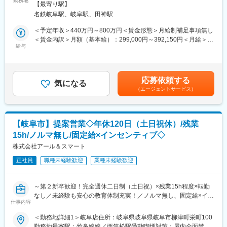
勤務地
範囲：勤務地は業務上の都合により変更の可能性があります
充実した研修制度とメンター制度を整備し、異業界出身者も安心
【最寄り駅】
金融・経営知識を実務で深め、希少性の高いスキルを獲得し、市
してスタート可能。報告書入力システム改善など、働きやすさ向
名鉄岐阜駅、岐阜駅、田神駅
場価値を高められる環境です。
上にも取り組んでいます。
1. 企業信用調査
＜予定年収＞440万円～800万円＜賃金形態＞月給制補足事項無し
■企業魅力：
・対象企業へ訪問し、事業内容や会社の特色、今後の展望、財務
＜賃金内訳＞月額（基本給）：299,000円～392,150円＜月給＞
国内シェア60％超を誇る業界リーディングカンパニー。金融機関
状況など、約80項目におよぶ企業情報をヒアリング。
給与
299,000円～392,150円＜昇給有無＞有＜残業手当＞有＜給与補足
や企業間取引で利用される信用調査データを提供し、経済活動を
・ヒアリング内容を整理し、信用調査報告書を作成。
＞【モデル年収】・25 歳入社（入社 3 年後）：680 万円（月給
支える重要な役割を担っています。
2. 提案営業（コンサルティング）
30 万円＋賞与 80 万円＋営業給 80 万円）・30 歳入社（入社 3 年
・企業信用調査で得た情報から企業が抱えている課題を見つけ出
後）：800 万円（月給 35 万円＋賞与 90 万円＋営業給 100 万円）
変更の範囲：会社の定める業務
応募依頼する
し、課題解決をご提案。
気になる
※モデル年収は全国総合職の場合を記載賃金はあくまでも目安の金
（エージェントサービス）
例１：与信管理に課題のある企業には信用調査報告書や倒産予測
額であり、選考を通じて上下する可能性があります。月給(月額)は
値データを提供
固定手当を含めた表記です。
例２：営業開拓や外注先の確保に課題のある企業には営業・外注
先ターゲットリストを提供
【岐阜市】提案営業◇年休120日（土日祝休）/残業
例３：後継者不足、社員教育に課題を抱えている企業には事業承
15h/ノルマ無し/固定給×インセンティブ◇
継支援サービスや教育ツール、研修などを提案
訪問から報告書作成、提案まで一貫して担当。論理的思考力と課
株式会社アール＆スマート
題解決力を発揮し、企業の成長を支援します。
正社員
職種未経験歓迎
業種未経験歓迎
■業務の魅力：
・企業信用調査のデータは、金融機関の融資可否判断や企業間の
新規取引の際等に利用される重要なデータです。
～第２新卒歓迎！完全週休二日制（土日祝）×残業15h程度×転勤
・年間300社以上のビジネスモデルや経営者の考え方に触れ、金
なし／未経験も安心の教育体制充実！／ノルマ無し、固定給×イン
融・経営知識を実務で深められます。
仕事内容
センティブで安定しながら稼げる環境／全国3万代理店の中で、約
・社長や会社役員から企業の課題、悩みを直接相談され、解決を
0.2％のみの優良保険代理店会社で安定感抜群◎／「健康経営優良
＜勤務地詳細1＞岐阜店住所：岐阜県岐阜県岐阜市柳津町栄町100
サポートし事業の成長を通して社会に貢献できる仕事です。
法人」「事業継続力強化計画」認定企業～
勤務地最寄駅：竹鼻線線／西笠松駅受動喫煙対策：屋内全面禁煙