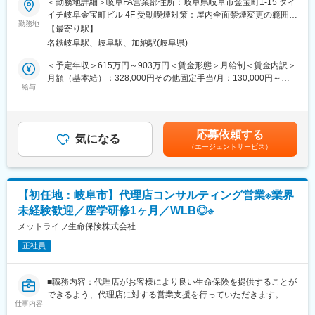
＜勤務地詳細＞岐阜FA営業部住所：岐阜県岐阜市金宝町1-15 ダイ
様を徐々に引き継いでいただきます。
イチ岐阜金宝町ビル 4F 受動喫煙対策：屋内全面禁煙変更の範囲：
■業務詳細：
勤務地
会社の定める事業所
■評価制度：
【最寄り駅】
・保険募集人の採用（計画に基づく採用実務）
当社は歩合制ではありません。能力・職務・役割を表す「職給」
名鉄岐阜駅、岐阜駅、加納駅(岐阜県)
・売上予算達成および生産性の向上による収益の拡大
が基準となって決まる固定給制をとっています。職給は業績と年2
・保険募集人、クラークの教育・管理・指導（労務管理、募集管
＜予定年収＞615万円～903万円＜賃金形態＞月給制＜賃金内訳＞
回の社長面談で決まり、結果だけでなく過程も鑑みて公正・公平
理、業務支援）
月額（基本給）：328,000円その他固定手当/月：130,000円～
に決定します。安定の上に、スキルアップと給与アップがあり
・業務品質の向上、リスク管理、コンプライアンスの徹底
給与
370,000円＜月給＞458,000円～698,000円＜昇給有無＞有＜残業
「自然体で、自分らしくいられる」制度で、最低限の給与が保証
・取引先保険会社との適切な連携など
手当＞無＜給与補足＞※給与詳細は経験に応じて決定※深夜手当：
されながら頑張ったら頑張った分だけ評価される環境です。
割増額を支給※自己販売手数料手当：自らが販売した生命保険・損
（このような方に向いています！）
害保険の販売手数料の50％を支給※選考を通じて、ご経歴により
■プロ新特級AAA代理店とは？：
応募依頼する
・自ら考え実行する方
気になる
営業課長からのスタートをご提案する場合がございます。■昇給：
三井住友海上火災保険株式会社のプロ新特級AAA（トリプルA）代
（エージェントサービス）
・前向きにチャレンジできる方
年1回■賞与：年2回（会社・本人の業績により異なる）賃金はあ
理店です。『お客様対応』『経営姿勢』『組織体制』『業務品
・協調性があり前向きに仕事に取り組める方
くまでも目安の金額であり、選考を通じて上下する可能性があり
質』などの要件を満たしたトップクラスのプロ代理店を認定する
・全国転勤が可能な方
ます。月給(月額)は固定手当を含めた表記です。
制度で、プロ新特級AAA（トリプルA）代理店は、三井住友海上火
災保険株式会社の全国4万代理店の中で、約0.2％のみが認定され
【初任地：岐阜市】代理店コンサルティング営業※業界
■勤務地：
ています。
未経験歓迎／座学研修1ヶ月／WLB◎※
※配属先についてはお住まいとご希望を考慮して決定いたします。
全国転勤がございます。
メットライフ生命保険株式会社
変更の範囲：会社の定める業務
札幌、旭川、青森、盛岡、仙台、山形、新潟、富山、金沢、福
正社員
井、高崎、つくば、大宮、千葉、船橋、東京、新宿、立川、
横浜、松本、甲府、沼津、静岡、浜松、岐阜、名古屋、京都、奈
良、大阪、堺、神戸、姫路、岡山、福山、広島、山口、
■職務内容：代理店がお客様により良い生命保険を提供することが
徳島、高松、新居浜、松山、高知、北九州、福岡、久留米、佐
できるよう、代理店に対する営業支援を行っていただきます。弊
賀、佐世保、長崎、大分、熊本、鹿児島、宮崎、那覇
仕事内容
社登録代理店が運営する保険ショップ等を25～30店舗担当し、主