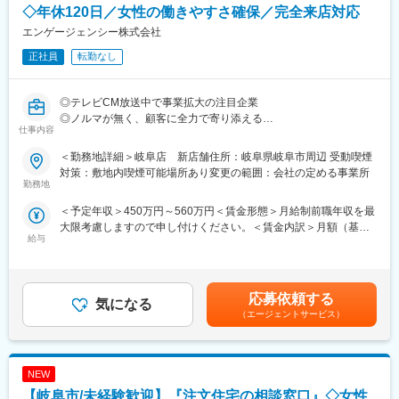
◇年休120日／女性の働きやすさ確保／完全来店対応
エンゲージェンシー株式会社
正社員
転勤なし
◎テレビCM放送中で事業拡大の注目企業
◎ノルマが無く、顧客に全力で寄り添える
仕事内容
◎「話を聴くこと」が好き／得意な人歓迎
＜勤務地詳細＞岐阜店 新店舗住所：岐阜県岐阜市周辺 受動喫煙
ファイナンシャルプランニングを実施し、適正予算をお客様と一
対策：敷地内喫煙可能場所あり変更の範囲：会社の定める事業所
緒に決めた上で、”中立の立場”として提携40社以上の中から、お
勤務地
客様にマッチした住宅会社をご紹介するお仕事です。
＜予定年収＞450万円～560万円＜賃金形態＞月給制前職年収を最
大限考慮しますので申し付けください。＜賃金内訳＞月額（基本
■基本的な仕事の流れ
給与
給）：250,000円～400,000円固定残業手当/月：32,488円～
・自社チラシやWeb経由で来店予約あり
50,000円（固定残業時間20時間0分/月）超過した時間外労働の残
・来店頂き家造りの目的や要望、重視する点などをヒアリング
業手当は追加支給＜月給＞282,488円～450,000円（一律手当を含
・おうちモールのサービスのご紹介
む）＜昇給有無＞有＜残業手当＞有＜給与補足＞※ノルマなし 頑
・別日で2次面談の予約を頂き、ファイナンシャルプランニングの
応募依頼する
気になる
張った方に報奨金が上乗せ（2025年実績：全アドバイザー平均45
ご提案
（エージェントサービス）
万円/年、最大98.7万円/年）※前職年収を最大限考慮しますので申
・適正な予算と要望に合う住宅会社のご紹介と訪問日の調整
し付けください。■年収例・500万円：入社5年店長／子供1人・
・お客様の住宅会社訪問後のアフターフォロー、サポート
540万円：入社7年店長／子供2人賃金はあくまでも目安の金額で
あり、選考を通じて上下する可能性があります。月給(月額)は固定
NEW
■こんな人柄の方が多い職場です
手当を含めた表記です。
・我が強い方ではなく、お客様を第一に考える
【岐阜市/未経験歓迎】『注文住宅の相談窓口』◇女性