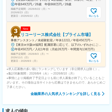
があります。
年収649万円／26歳 年収668万円／28歳
掲載予定期間：
変更の範囲：本文参照
2026/6/22（月）
〜
2026/8/23（日）
気になる
更新日：
2026/6/22（月）
New
リコーリース株式会社【プライム市場】
事務アシスタント／未経験歓迎／年休122日／年収450万円～
【東京or大阪or福岡】配属部署に応じて、以下のいずれかにご勤務いただきます。初期配属地は、ご希望の地域に配属いたします。■本社東京都港区東新橋1-5-2 汐留シティセンター19F☆JR・地下鉄各線 新橋駅より徒歩1分☆都営地下鉄大江戸線 汐留駅より徒歩1分■豊洲事業所東京都江東区東雲1-7-12 KDX豊洲グランスクエア7F☆東京メトロ有楽町線・ゆりかもめ 豊洲駅 徒歩12分☆りんかい線 東雲駅 徒歩12分※豊洲駅より「KDXグランスクエア行き無料シャトルバス」が運行しています。■関西支社大阪府大阪市北区堂島浜2-2-28 堂島アクシスビル12F☆地下鉄四ツ橋線・西梅田駅より徒歩10分・肥後橋駅 徒歩7分☆JR大阪駅 徒歩15分■九州支社福岡県福岡市博多区博多駅東2-10-35 博多プライムイースト3F☆JR博多駅より徒歩7分※受動喫煙対策有（屋内全面禁煙）
年収450万円／入社1年目（月給26万円・年間賞与138万円）
掲載予定期間：
2026/8/3（月）
〜
2026/11/1（日）
気になる
更新日：
2026/8/3（月）
※求人応募数の多い順にランキングしています（非公開求人は除く）。
※集計対象期間：2026/8/4（火）～2026/8/10（月）
※事情により掲載終了予定日よりも前に求人募集が終了していることもご
ざいます。その場合は当サイトから応募はできませんので、あらかじめご
了承ください。
金融業界
の人気求人ランキングを詳しく見る
求人の傾向