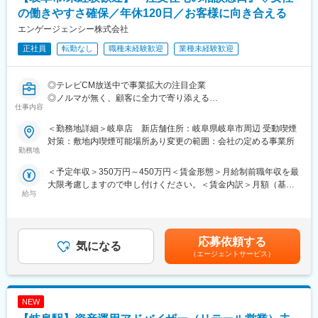
・思いやりがあり、お節介が好き
の働きやすさ確保／年休120日／お客様に向き合える
・チームで働くこと、目標を達成することが好き
エンゲージェンシー株式会社
■仕事の面白み
正社員
転勤なし
職種未経験歓迎
業種未経験歓迎
お客様の要望を整理して一緒に決めていくことやご予算はもちろ
ん、お客様将来のお金（住宅ローンや教育資金、保険など）にも
関われ、お客様や住宅会社から直接感謝して頂けるお仕事です。
◎テレビCM放送中で事業拡大の注目企業
また、契約はもちろん、着工、竣工時にご連絡を頂くお客様もい
◎ノルマが無く、顧客に全力で寄り添える
仕事内容
らっしゃり、やりがいも感じられます。
◎「話を聴くこと」が好き／得意な人歓迎
＜勤務地詳細＞岐阜店 新店舗住所：岐阜県岐阜市周辺 受動喫煙
■プライベートと両立
家を建てたいお客様の相談にのって、条件をお伺いした上で中立
対策：敷地内喫煙可能場所あり変更の範囲：会社の定める事業所
平日は平均すると2日に1組程度、土・日は平均2～3組/日の対応で
的な立場で、40社以上ある提携ハウスメーカーの中から希望や夢
勤務地
す。
が叶うハウスメーカーを紹介/提案します。
＜予定年収＞350万円～450万円＜賃金形態＞月給制前職年収を最
無理のない接客数で残業時間は平均月に7時間ほどです。
大限考慮しますので申し付けください。＜賃金内訳＞月額（基本
水曜日定休に加えて他1日シフトを組んで休みを取って頂きますの
■職務詳細
給与
給）：187,000円～250,000円固定残業手当/月：28,624円～
で、連休にすることも可能です。
・反響型のカウンター接客スタイル
50,000円（固定残業時間20時間0分/月）超過した時間外労働の残
・お客様のファイナンシャルプランをして適正予算を算出
業手当は追加支給＜月給＞215,624円～300,000円（一律手当を含
■嬉しいご褒美インセンティブ
・好みと予算（と相性）に合う住宅会社（担当者）をマッチング
む）＜昇給有無＞有＜残業手当＞有＜給与補足＞※ノルマなし 頑
成約数を元に、頑張った方には報奨金として上乗せしておりま
してご紹介
応募依頼する
気になる
張った方に報奨金が上乗せ（2025年実績：全アドバイザー平均45
す。
・ご紹介後も伴走
（エージェントサービス）
万円/年、最大98.7万円/年）【年収例】・400万円：入社2年一
（別途詳細を記載）
・必要があれば住宅ローン関連の情報提供や火災保険等のご案内
般・445万円：入社3年主任／子供1人・540万円：入社7年主任／
もします。
店長／子供2人(月給27.5万＋役職/資格/子ども手当＋賞与）賃金は
■お客様の最高の選択を
※未経験からスタートの社員も多数いるのでご安心をください。
あくまでも目安の金額であり、選考を通じて上下する可能性があ
人生で何度もある訳ではない住宅の購入は、情報の非対称性が大
NEW
ります。月給(月額)は固定手当を含めた表記です。
きい業界です。
■仕事の面白み