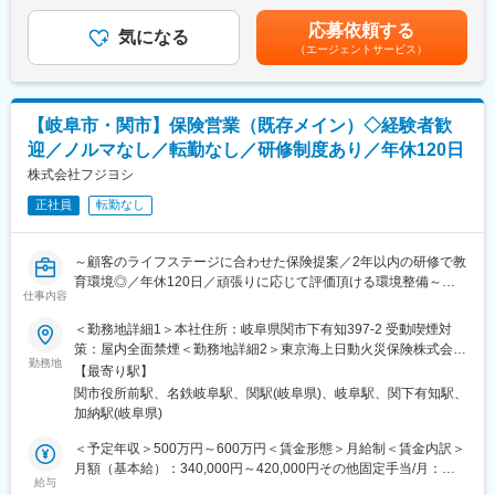
与】年2回（平均2.5ヶ月/年）【昇給】年4回可能◆年収例1年目シ
・出向先：東京海上日動火災保険株式会社岐阜東支社（現在名
（2）保険についてのご相談対応
ョップスタッフ 530万円2年目ショップリーダー 800万円3年目
称：岐阜支社※2025年４月より岐阜東支社に改名予定）
応募依頼する
お客様のご状況やお気持ちをヒアリングし、最適な保障を一緒に
気になる
ユニットリーダー 1200万円賃金はあくまでも目安の金額であ
・勤務地：岐阜市金町6－4 岐阜東京海上日動ビル4F
（エージェントサービス）
考えながらご提案をします。
り、選考を通じて上下する可能性があります。月給(月額)は固定手
・事業内容：新規開拓や出向先からの紹介顧客の対応、同社の顧
※ヒアリング内容はお客様カルテに記録、引き継げるようにしてい
当を含めた表記です。
客の対応などを行って頂きます。
ます。
※業務内容は上記内容と同じ
※家族・友人・知人の勧誘や飛び込み営業は一切ありません。
【岐阜市・関市】保険営業（既存メイン）◇経験者歓
■企業魅力
迎／ノルマなし／転勤なし／研修制度あり／年休120日
■教育制度：
残業は月20~30時間程／土日は会社が閉まっておりますが、顧客
入社後はまず「保険ショップ大学」にて研修となります。
株式会社フジヨシ
との予定の調整上訪問などが発生する事も御座います。
未経験でも安心の研修プログラムが用意されており、各店のリー
給与は基本給＋業績給となっていますが基本給の割合が大きいた
正社員
転勤なし
ダーから、顧客対応、目標管理、スタッフの育成やショップ運営
め安定した金額を保証。勿論頑張った分はしっかり業績給に反映
まで幅広く学ぶことが出来ます。
されます。
保険ショップ大学には「卒業」がありません。先輩社員全員が、
事務所はフリーデスクの為様々な社員と交流ができ助け合いなが
～顧客のライフステージに合わせた保険提案／2年以内の研修で教
日々学び成長を遂げています。
ら業務に打ち込むことが可能。
育環境◎／年休120日／頑張りに応じて評価頂ける環境整備～
※独り立ち後も個人ではなくチームでの業務になりますのでご安心
仕事内容
ください。
変更の範囲：会社の定める業務
■業務内容
＜勤務地詳細1＞本社住所：岐阜県関市下有知397-2 受動喫煙対
保険の新規加入・見直しをご検討するお客様に、ライフスタイル
策：屋内全面禁煙＜勤務地詳細2＞東京海上日動火災保険株式会社
■キャリアパス：
や人生設計・お困りごとを伺い、新たなご提案や更新フォローな
勤務地
住所：岐阜県岐阜市金町6－4 岐阜東京海上日動ビル4F受動喫煙対
個人のキャリア志向にあわせ、スタッフの育成や店舗運営などに
【最寄り駅】
どを行います。
策：敷地内喫煙可能場所あり変更の範囲：会社の定める事業所
も携わることができるほか、中には定年後も活躍しているスタッ
関市役所前駅、名鉄岐阜駅、関駅(岐阜県)、岐阜駅、関下有知駅、
研修中は保険会社から住宅支援機構の火災保険の満期を迎えるお
フもいるなど、長く勤めていただける環境です。（最短で入社9か
加納駅(岐阜県)
客様の情報提供あり、訪問先に困ることが無いように配慮してい
月でショップリーダーに昇格したメンバーもいます。）
ます。
＜予定年収＞500万円～600万円＜賃金形態＞月給制＜賃金内訳＞
※ショップスタッフ→ショップリーダー（1店舗の責任者）→ユニ
※ノルマなし・既存営業メイン※
月額（基本給）：340,000円～420,000円その他固定手当/月：
ットリーダー（3店舗の責任者）
チーム目標はございますが、仲間と一緒に達成感を味わえる働き
給与
10,300円～30,300円＜月給＞350,300円～450,300円＜昇給有無