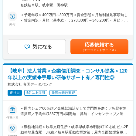
金融・経営知識を実務で深め、希少性の高いスキルを獲得し、市
制度を活用しながら、自らのキャリアビジョンを実現することが
名鉄岐阜駅、岐阜駅、田神駅
場価値を高められる環境です。
できます。また、将来的には他部門への異動や昇進の機会も豊富
1. 企業信用調査
＜予定年収＞400万円～800万円＜賃金形態＞月給制補足事項無し
です。
・対象企業へ訪問し、事業内容や会社の特色、今後の展望、財務
＜賃金内訳＞月額（基本給）：278,800円～346,200円＜月給＞
■企業の特徴／魅力
状況など、約80項目におよぶ企業情報をヒアリング。
給与
278,800円～346,200円＜昇給有無＞有＜残業手当＞有＜給与補足
損害保険ジャパン株式会社は、国内最大級の損害保険会社とし
・ヒアリング内容を整理し、信用調査報告書を作成。
＞【モデル年収】・25 歳入社（入社 3 年後）：680 万円（月給
て、約3割の市場シェアを誇ります。創業135年以上の歴史と強固
2. 提案営業（コンサルティング）
30 万円＋賞与 80 万円＋営業給 80 万円）・30 歳入社（入社 3 年
な経営基盤を持ち、「Innovation for Wellbeing」を掲げ、社会に
・企業信用調査で得た情報から企業が抱えている課題を見つけ出
後）：800 万円（月給 35 万円＋賞与 90 万円＋営業給 100 万円）
貢献する新たな商品やサービスを提供しています。社員一人ひと
応募依頼する
し、課題解決をご提案。
気になる
※モデル年収は全国総合職の場合を記載賃金はあくまでも目安の金
りが多様性を認め合い、個の強みを最大限発揮できる環境が整っ
（エージェントサービス）
例１：与信管理に課題のある企業には信用調査報告書や倒産予測
額であり、選考を通じて上下する可能性があります。月給(月額)は
ています。
値データを提供
固定手当を含めた表記です。
例２：営業開拓や外注先の確保に課題のある企業には営業・外注
変更の範囲：会社の定める業務
先ターゲットリストを提供
【岐阜】法人営業＜企業信用調査・コンサル提案＞120
例３：後継者不足、社員教育に課題を抱えている企業には事業承
年以上の実績◆手厚い研修サポート有／専門性◎
継支援サービスや教育ツール、研修などを提案
訪問から報告書作成、提案まで一貫して担当。論理的思考力と課
株式会社 帝国データバンク
題解決力を発揮し、企業の成長を支援します。
正社員
5名以上採用
業種未経験歓迎
■業務の魅力：
・企業信用調査のデータは、金融機関の融資可否判断や企業間の
新規取引の際等に利用される重要なデータです。
～国内シェア60％超／金融知識活かして専門性を磨く／転勤有無
・年間300社以上のビジネスモデルや経営者の考え方に触れ、金
選択可／平均年収887万円※固定給＋賞与＋インセンティブ／透明
融・経営知識を実務で深められます。
仕事内容
性の高い評価制度～
・社長や会社役員から企業の課題、悩みを直接相談され、解決を
■業務内容：
＜勤務地詳細＞岐阜支店住所：岐阜県岐阜市明徳町10 杉山ビル2F
サポートし事業の成長を通して社会に貢献できる仕事です。
経営者と直接対話し、企業の本質に迫る「信用調査＋コンサルテ
勤務地最寄駅：JR線／岐阜駅受動喫煙対策：屋内全面禁煙変更の
■働く環境：
ィング営業」をお任せします。