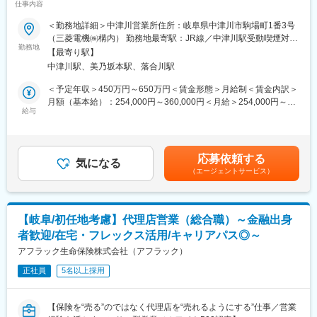
きます。
仕事内容
■業務概要：
＜勤務地詳細＞中津川営業所住所：岐阜県中津川市駒場町1番3号
■未経験でも安心できるポイント
三菱電機グループの社員・OB・OG・家族、及び三菱電機グルー
（三菱電機㈱構内） 勤務地最寄駅：JR線／中津川駅受動喫煙対
・まずは「問い合わせ対応」など難易度の低い業務からスタート
プの取引先企業へ生損保商品の提案をしていただきます。
勤務地
策：敷地内全面禁煙変更の範囲：会社の定める事業所（リモート
・常に近くに相談できるベテラン社員がいる環境
【最寄り駅】
ワーク含む）
・IT知識は実務を通じて徐々に習得できるため事前スキルは不問
中津川駅、美乃坂本駅、落合川駅
■具体的な業務内容：
・マニュアルや過去事例も活用しながら業務を進められる
＜個人向け＞ ※個人営業が6割～7割程度です。
＜予定年収＞450万円～650万円＜賃金形態＞月給制＜賃金内訳＞
三菱電機グループの従業員とその家族等への・キャンペーンのご
月額（基本給）：254,000円～360,000円＜月給＞254,000円～
■キャリアステップ
案内などを通した損害保険・医療保険・生命保険商品の提案、契
給与
360,000円＜昇給有無＞有＜残業手当＞有＜給与補足＞※ご年収は
最初はITサポート的な役割からスタートし、将来的には社内シス
約、更新手続き、保全業務を行って頂きます。
ご経験・ご年齢等を考慮し決定致します。※想定年収には、年2回
テムの改善提案や、IT環境の企画・運用など、より上流の業務に
※1年間のキャンペーン（例）：4・5月：新入社員向け/6・7月：
の賞与（全査定期間在籍の場合）、月20時間の時間外手当を含み
も携わることが可能です。「手に職をつけたい」「IT分野でキャ
アンケートキャンペーン/8～10月：三菱電機グループ保険一斉募
ます。賃金はあくまでも目安の金額であり、選考を通じて上下す
リアを築きたい」という方に最適な環境です。
応募依頼する
集
気になる
る可能性があります。月給(月額)は固定手当を含めた表記です。
（エージェントサービス）
※三菱電機グループ保険について：
■配属部門
グループ従業員の皆様が安心して働けるように三菱電機が企業福
配属先は現在2名（60代・50代）のベテラン社員で構成されてい
祉の一環として運営しています。スケールメリットを生かし、最
ます。穏やかな社風で質問しやすく、未経験からでもしっかり育
大約52.7％割引があり、診査不要の簡易な手続きで加入可能な団
成していただける環境です。
【岐阜/初任地考慮】代理店営業（総合職）～金融出身
体保険です。当社が専属して取り扱っています。
者歓迎/在宅・フレックス活用/キャリアパス◎～
＜法人向け＞
■企業の特徴
三菱電機グループ各社と取引先への企業活動から生まれるあらゆ
アフラック生命保険株式会社（アフラック）
当社は地域に根差した証券会社として、地元のお客様と長年の信
るリスクに対応する保険商品・サービスのご案内いたします。
頼関係を築いています。安定した事業基盤のもと、社員が安心し
正社員
5名以上採用
て長く働ける環境が整っており、「地元で腰を据えて働きたい」
※業務の都合によっては会社外の職務に従事するため出向又は転属
という方に最適な職場です。
を命じることがあります。
【保険を“売る”のではなく代理店を“売れるようにする”仕事／営業