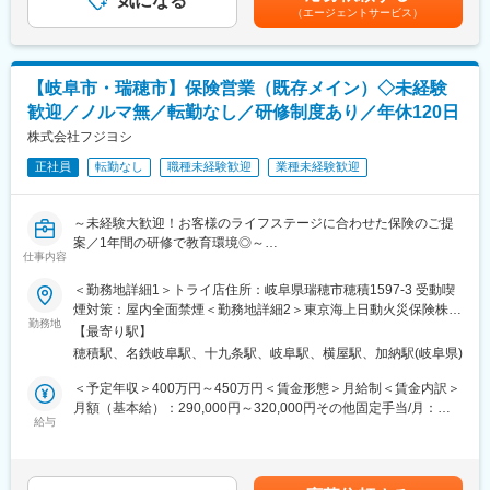
気になる
内規程に基づき決定します。■昇給：年1回／賞与：年2回賃金は
（エージェントサービス）
保険証券の到着確認、保険証券の見方のご案内、ご契約内容の再
あくまでも目安の金額であり、選考を通じて上下する可能性があ
■業務概要：
確認といったご案内も一貫して担当。加入したら終わりではな
ります。月給(月額)は固定手当を含めた表記です。
担当エリア内のお客さまへアフターフォローや保険商品のご提案
く、お客さまやそのご家族・知人と長い関係性を築ける仕事で
をお任せいたします。
す。
【岐阜市・瑞穂市】保険営業（既存メイン）◇未経験
教育、結婚、出産、老後など日々の暮らしの中で生じるお悩みに
歓迎／ノルマ無／転勤なし／研修制度あり／年休120日
対し、郵便局と一体となった地域密着のサービスを活かしなが
■チーム組織構成
ら、一人ひとりに寄り添ったご案内・ご相談対応を行います。
株式会社フジヨシ
「ほけんの窓口」は、少ない店舗でも4名、多い店舗では10名以
上のスタッフが在籍。ご来店の空き時間を使って事例共有やロー
正社員
転勤なし
職種未経験歓迎
業種未経験歓迎
例）1日の流れ：
ルプレイングを行うなど、常に社員のスキルアップに取り組んで
8:30始業／9:00訪問準備～訪問※契約内容のご説明等など
います。未経験入社が多いため、質問のしやすい雰囲気です。
12:00昼食／13:00訪問
～未経験大歓迎！お客様のライフステージに合わせた保険のご提
16:00帰社（翌日以降の訪問準備・事務作業）／17:15退社
変更の範囲：会社の定める業務
案／1年間の研修で教育環境◎～
仕事内容
【提携先拡大による増員募集】フジヨシでは以前よりISO導入、外
既存顧客への提案・フォローがメインです。
部機関による内部監査などを実施し、業務品質向上に力を入れて
＜勤務地詳細1＞トライ店住所：岐阜県瑞穂市穂積1597-3 受動喫
郵便局の制服を着用しているため、お話を聞いていただきやす
きました。その結果、保険会社から重要代理店として認められ、
煙対策：屋内全面禁煙＜勤務地詳細2＞東京海上日動火災保険株式
く、アポイント取得や訪問時のハードルが低い点も特徴です。
保険会社からの提携先案件が急増しています。自己新規開拓は少
勤務地
会社住所：岐阜県岐阜市金町6－4 岐阜東京海上日動ビル4F受動喫
「あなたに相談したい」「お願いしてよかった」といった言葉を
【最寄り駅】
なく、提携先周りを重視しております。
煙対策：敷地内喫煙可能場所あり変更の範囲：会社の定める事業
いただけたときに、大きな達成感とやりがいを感じられます。
穂積駅、名鉄岐阜駅、十九条駅、岐阜駅、横屋駅、加納駅(岐阜県)
所
■業務内容
＜予定年収＞400万円～450万円＜賃金形態＞月給制＜賃金内訳＞
また原付での営業活動が基本のため、入社後の研修で安全に運転
保険の新規加入または見直しをご検討するお客様に、ライフスタ
月額（基本給）：290,000円～320,000円その他固定手当/月：
できるようサポートします。
イルや人生設計・お困りごとを伺い、新たなご提案や更新フォロ
給与
10,300円～30,300円＜月給＞300,300円～350,300円＜昇給有無
ーなどを行います。
＞有＜残業手当＞有＜給与補足＞■その他定額手当内訳：募集手当
■キャリアパス
研修中は保険会社から住宅支援機構の火災保険の満期を迎えるお
10,000～（契約件数 保険料により計算）守秘手当300～300円<
班長・チームリーダー → 教育トレーナー・トッププレイヤーと、
客様の情報提供あり、訪問先に困ることが無いように配慮してい
モデル年収>・29歳（4年目）：480万円・42歳（4年目）：600万
段階的に成長可能。ほかにもキャリアチャレンジ制度による他分