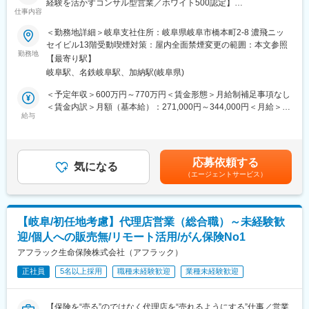
経験を活かすコンサル型営業／ホワイト500認定】
■働き方：
仕事内容
変更の範囲：会社の定める業務
■業務の魅力
残業時間は20時間～30時間程度で、年間休日126日、フレックス
代理店のスタッフなど周囲を巻き込み成果を上げていく営業力が
＜勤務地詳細＞岐阜支社住所：岐阜県岐阜市橋本町2-8 濃飛ニッ
制度や直行直帰、リモートワークも可能となっており、働きやす
身につきます。
セイビル13階受動喫煙対策：屋内全面禁煙変更の範囲：本文参照
い制度が整っております。健康経営優良法人2026（中小企業法人
若手のうちから、販売戦略の企画や代理店経営者に向けた提案を
勤務地
部門）」にも認定されております。
【最寄り駅】
行っていただけます。
岐阜駅、名鉄岐阜駅、加納駅(岐阜県)
■業務内容
■当ポジションの魅力：
アフラック商品を扱う代理店がお客様により良い保険提案ができ
＜予定年収＞600万円～770万円＜賃金形態＞月給制補足事項なし
お客様は三菱電機グループ各社の社員がメインとなっています。
るよう、販売促進や経営課題解決のためのコンサルティング営業
＜賃金内訳＞月額（基本給）：271,000円～344,000円＜月給＞
ひとりひとりと長くお付き合いするため、お客様のニーズにあっ
を行っていただきます。
給与
271,000円～344,000円＜昇給有無＞有＜残業手当＞有＜給与補足
た商品を提案することを大切にしています。また、保険代理店の
時には代理店の求人募集や、人材育成、マーケティングへのアプ
＞※賞与について：６月・12月（固定支給）、３月（決算賞与の
ため、幅広い商材を取り扱っています。生損保両方の知識を習得
ローチなど保険商品の提案にとどまらないご提案をいただけま
ため変動）※上記年収は所定外労働手当月30時間分を含んだ水準
することが可能です。
す。
です。※転居を伴う場合、別途転勤手当（4万円～6万円/月）と住
応募依頼する
■業務詳細
気になる
宅補助（例：6万円/月までの9割会社負担）の支給がございます。
■取扱い保険会社：
（エージェントサービス）
・販売戦略の立案
賃金はあくまでも目安の金額であり、選考を通じて上下する可能
・損害保険5社
・商品勉強会や各種研修、販売方法指導
性があります。月給(月額)は固定手当を含めた表記です。
（東京海上日動火災保険、明治安田損害保険、あいおいニッセイ
・代理店の課題分析・解決策の提案
同和損害保険、損害保険ジャパン、三井住友海上火災保険）
・同業他社やマーケット動向の分析
・生命保険3社
【岐阜/初任地考慮】代理店営業（総合職）～未経験歓
・保険契約事務に関する各種業務
（東京海上日動あんしん生命保険、アフラック生命保険、アクサ
迎/個人への販売無/リモート活用/がん保険No1
※土日の対応について：
生命保険）
営業宛てに電話がかかってくることもありますが、代理店向け一
アフラック生命保険株式会社（アフラック）
次受けのコールセンターを設置しています
変更の範囲：会社の定める業務
正社員
5名以上採用
職種未経験歓迎
業種未経験歓迎
【変更の範囲：会社の定める業務】
※会社が出向を指示した場合は出向先の定める業務となります
■評価制度
【保険を“売る”のではなく代理店を“売れるようにする”仕事／営業