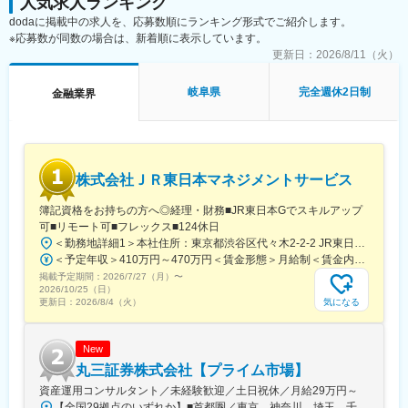
人気求人ランキング
■研修制度
dodaに掲載中の求人を、応募数順にランキング形式でご紹介します。
入社後は全体研修後、支店にて先輩社員のOJTのもとキャッチア
※応募数が同数の場合は、新着順に表示しています。
ップいただきます。
更新日：
2026/8/11（火）
まずは先輩社員の商談への同行や、資料作成のサポートからお任
せします。
岐阜県
完全週休2日制
金融業界
■評価制度
評価は「業績貢献評価」と「行動評価」に分かれています。
評価と報酬は連動しており、「業績貢献評価」は短期業績賞与、
「行動評価」は給与改定に反映されます。
賞与は年に3回あり、6月、12月賞与は固定ですが、3月の短期業
株式会社ＪＲ東日本マネジメントサービス
績賞与は全社業績と個人業績で変動します。
賞与の総支給月数は、およそ7.2～8.5か月となります。
簿記資格をお持ちの方へ◎経理・財務■JR東日本Gでスキルアップ
■キャリアについて
可■リモート可■フレックス■124休日
ジョブポスティング制度や自己申告制度など一人一人が主体的に
＜勤務地詳細1＞本社住所：東京都渋谷区代々木2-2-2 JR東日本本社ビル9階受動喫煙対策：屋内全面禁煙＜勤務地詳細2＞東京都内オフィス住所：東京都23区内 受動喫煙対策：屋内全面禁煙変更の範囲：会社の定める事業所（リモートワーク含む）
チャレンジできる制度が整っています。実際に代理店営業から広
＜予定年収＞410万円～470万円＜賃金形態＞月給制＜賃金内訳＞月額（基本給）：240,000円～250,000円＜月給＞240,000円～250,000円＜昇給有無＞有＜残業手当＞有＜給与補足＞※想定年収には残業月20Hも含めています■昇給：年1回■賞与：年2回(合計3.0ヶ月程度)※総合職：計6.0ヶ月程度■モデル年収総合職（課長）900万円総合職（マネージャー）630万円総合職（主任）520万円エリア（課員）410万円賃金はあくまでも目安の金額であり、選考を通じて上下する可能性があります。月給(月額)は固定手当を含めた表記です。
報や商品開発、ITシステム、契約サービス部門など幅広い部門へ
掲載予定期間：
のキャリアチェンジが叶っています。
2026/7/27（月）
〜
2026/10/25（日）
中途新卒比率及び男女比率は限りなく5:5に近く、誰にでもチャン
気になる
更新日：
2026/8/4（火）
スがある環境です。
■同社の魅力
社員一人一人を大切にする会社で、在宅勤務やフレックスの制
New
度、転勤手当や社宅補助など働き方や福利厚生が充実していま
丸三証券株式会社【プライム市場】
す。
資産運用コンサルタント／未経験歓迎／土日祝休／月給29万円～
Aflac Cafeという自己研鑽に関するセミナーや試験受験料等の補助
【全国29拠点のいずれか】■首都圏／東京、神奈川、埼玉、千葉■関東／栃木、群馬■関西／大阪、兵庫、京都■中部／愛知■北信越／新潟■東北／福島■中四国／岡山、広島■九州／福岡※詳細住所は「勤務地一覧」からご確認いただけます※受動喫煙対策：屋内全面禁煙※U・Iターン支援あり（社宅制度など）★：総合職の募集━━━全国転勤を含む総合職での募集です。4年程度のサイクルで支店や部署を異動し、経験を積み重ねながらキャリアを進んでいきます。定例で行う上長との面談で「マネジメントを目指したい」「経験を活かして人事へキャリアチェンジしたい」などの希望を出すことが可能です。日頃から上司との距離も近く、個人の働きっぷりがよく見える環境。希望や適性、これからに対する期待などに応じて、最適な配属を行っています。◎社宅制度、引っ越し費用負担があり、生活の不安なく経験の幅を広げていただけます。