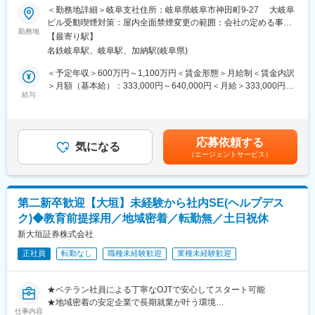
に訪問により当社保険募集の推進・管理ならびに募集人の育成を
＜勤務地詳細＞岐阜支社住所：岐阜県岐阜市神田町9-27 大岐阜
＜営業部の規模を拡大するのは営業管理職の実力次第＞
行う業務です。
ビル受動喫煙対策：屋内全面禁煙変更の範囲：会社の定める事業
当社のＦＡ（保険募集人）は事業所得で800万円という採用基準
※申込書の全件ペーパーレス化を進める等、迅速な対応および業務
勤務地
所
を設けられており、優秀な人材を常に確保しております。
【最寄り駅】
の効率化を図っており、「お客さまからもっとも選ばれる生命保
その人材は営業管理職である営業部長・営業課長が営業拠点でリ
名鉄岐阜駅、岐阜駅、加納駅(岐阜県)
険会社」に向けて新しい挑戦を続けています。
ファラルメインで採用活動を行っています。
■業務詳細：
＜予定年収＞600万円～1,100万円＜賃金形態＞月給制＜賃金内訳
採用実績は規模手当や賞与として反映されるので、規模拡大を収
（1）代理店別のコンサルティング実施（代理店の経営・販売の体
＞月額（基本給）：333,000円～640,000円＜月給＞333,000円～
入で実感できる仕事です。
制作りに関する代理店主・経営層に対するサポート）
給与
640,000円＜昇給有無＞有＜残業手当＞有＜給与補足＞＜モデル
採用活動はご自身の人脈から行っていくことは勿論、ＦＡから紹
（2）代理店主・経営層に対する研修の実施（保険商品・販売法・
年収＞※これまでの実績をベースに記載（全て賞与、諸手当込）
介を受けて行うケースもあります。
業界情報・コンプライアンス・その他周辺知識等）
26歳：630万円28歳：700万円32歳：780万円36歳：900万円＜賞
（3）代理店に対する個別指導の実施（保険商品・販売法・営業事
与＞・別途業績賞与支給(会社、部門、チーム、個人の業績により
＜プレイングマネージャーではない営業部長＞
応募依頼する
務・コンプライアンス等）
気になる
変動) 賃金はあくまでも目安の金額であり、選考を通じて上下す
営業活動は部下であるＦＡが行いますので、営業部長・営業課長
（エージェントサービス）
■1日のスケジュール例：
る可能性があります。月給(月額)は固定手当を含めた表記です。
はマネジメント業務に専念することになります。
9：00 ／朝礼・ミーティング
勿論ご自身で保険の営業活動を行っていくことは可能です。その
9：30 ／代理店電話対応・訪問アポイントの獲得
際は自己販売手数料手当として手数料の50％を手当として受け取
10：30／来社された担当代理店との商談
ることが可能です。
第二新卒歓迎【大垣】未経験から社内SE(ヘルプデス
12：00／ランチ
ク)◆教育前提採用／地域密着／転勤無／土日祝休
13：00／担当代理店を訪問。営業ミーティング、スタッフ研修フ
変更の範囲：本社での他部門における内勤職（内務事務）業務全
ォロー
新大垣証券株式会社
般 ※本人の希望や会社の情勢による
17：00／帰社。企画書作成、事務処理、翌日の訪問準備
正社員
転勤なし
職種未経験歓迎
業種未経験歓迎
19：00／退社。【社用携帯電話 電源OFF】
■育成体制：
これまで生命保険や金融業界での営業経験がない方でも活躍いた
★ベテラン社員による丁寧なOJTで安心してスタート可能
だける研修プログラムを用意しています。※入社後1か月間座学研
★地域密着の安定企業で長期就業が叶う環境
修あり。そのうち約2週間は東京にて集合研修を実施。
仕事内容