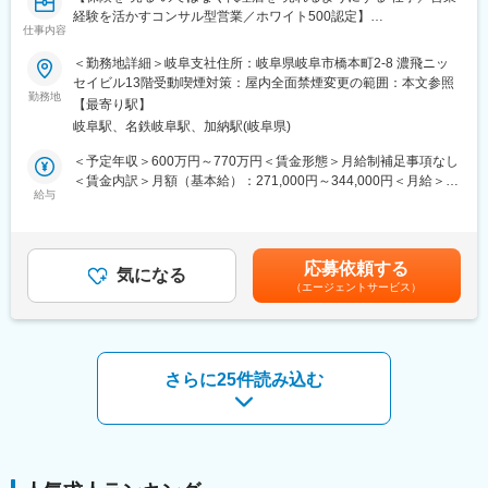
評価は「業績貢献評価」と「行動評価」に分かれています。
経験を活かすコンサル型営業／ホワイト500認定】
評価と報酬は連動しており、「業績貢献評価」は短期業績賞与、
仕事内容
■業務の魅力
「行動評価」は給与改定に反映されます。
代理店スタッフなど周囲を巻き込み成果を上げていく営業力が身
＜勤務地詳細＞岐阜支社住所：岐阜県岐阜市橋本町2-8 濃飛ニッ
賞与は年に3回あり、6月、12月賞与は固定ですが、3月の短期業
につきます。若手のうちから、販売戦略の企画や代理店経営者に
セイビル13階受動喫煙対策：屋内全面禁煙変更の範囲：本文参照
績賞与は全社業績と個人業績で変動します。
向けた提案を行ってていただけます。
勤務地
賞与の総支給月数は、およそ7.2～8.5か月となります。
【最寄り駅】
■業務内容
■研修制度
岐阜駅、名鉄岐阜駅、加納駅(岐阜県)
全国8000店以上の販売代理店や提携金融機関がお客様により良い
入社後は全体研修後、支店にて先輩社員のOJTのもとキャッチア
保険提案ができるよう、販売促進や経営課題解決のためのコンサ
＜予定年収＞600万円～770万円＜賃金形態＞月給制補足事項なし
ップをいただきます。
ルティング営業を行っていただきます。
＜賃金内訳＞月額（基本給）：271,000円～344,000円＜月給＞
まずは先輩社員の商談への同行や、資料作成のサポートからお任
■業務詳細
給与
271,000円～344,000円＜昇給有無＞有＜残業手当＞有＜給与補足
せします。
・販売戦略の立案
＞※賞与について：６月・12月（固定支給）、３月（決算賞与の
■キャリアについて
・商品勉強会や各種研修、販売方法指導
ため変動）※上記年収は所定外労働手当月30時間分を含んだ水準
ジョブポスティング制度や自己申告制度など一人一人が主体的に
・代理店の課題分析・解決策の提案
です。※転居を伴う場合、別途転勤手当（4万円～6万円/月）と住
チャレンジできる制度が整っています。
応募依頼する
・同業他社やマーケット動向の分析
気になる
宅補助（例：6万円/月までの9割会社負担）の支給がございます。
実際に代理店営業から広報や商品開発、ITシステム、契約サービ
（エージェントサービス）
・保険契約事務に関する各種業務
賃金はあくまでも目安の金額であり、選考を通じて上下する可能
ス部門など幅広い部門へのキャリアチェンジが叶っています。
【変更の範囲：会社の定める業務】
性があります。月給(月額)は固定手当を含めた表記です。
中途新卒比率及び男女比率は限りなく5:5に近く、社歴や男女関わ
■1日の流れ
らず誰にでもチャンスがあります。
9時：朝礼、チーム内での事例共有など
■働き方
10時：販売戦略ミーティング
さらに25件読み込む
社員一人一人を大切にする会社で、在宅勤務やフレックス制度、
11時：代理店との商談（1）
転勤手当や社宅補助などの働き方や福利厚生が充実しています。
12時：ランチ
13時：データ分析、提案資料の作成
変更の範囲：会社の定める業務
15時：代理店との商談（2）
17時：帰社、事務作業、翌日の準備
18時：退社