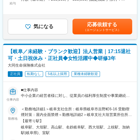
・育児休業取得率100%
・代理店への研修、情報提供（新商品情報、金融情報等）
給与
45,000円～60,000円（固定残業時間15時間0分/月）超過した時間
・育児休業復帰率98%
・代理店が顧客に対して行う生命保険提案についての支援・アド
外労働の残業手当は追加支給＜月給＞310,000円～415,000円（一
・住宅手当あり
バイス
律手当を含む）＜昇給有無＞有＜残業手当＞有＜給与補足＞※経
・退職金制度あり
・財務諸表のデータを用いて算出する必要な保障額を根拠にして
験・能力・年齢に応じて個別に決定します。■賞与：年2回賃金は
・手厚い研修体制あり
応募依頼する
商品をプランニング 等
気になる
あくまでも目安の金額であり、選考を通じて上下する可能性があ
（エージェントサービス）
必要な保障額を適切な商品でカバーする提案手法のため、自信を
ります。月給(月額)は固定手当を含めた表記です。
■企業の特徴／魅力：
持って代理店と打ち合わせができます。また、税理士代理店を約
・2007年10月1日に、日本郵政公社の民営・分社化により誕生。
10～30点程度担当するため、よりお客様に向き合った営業活動が
「日本郵政グループ」の生命保険業を担っています。
できます。
・簡易生命保険の「簡易な手続きで、国民の基礎的生活手段を保
【岐阜／未経験・ブランク歓迎】法人営業｜17:15退社
※面接にてご本人の適性を判断し、別の営業ポジションの選考をご
障する」という社会的使命を受け継いでいます。
可・土日祝休み・正社員◆女性活躍中◆研修3年
案内する可能性があります。
・前身である簡易生命保険から数えて2016年10月に100周年を迎
■業務の流れ：一例
大同生命保険株式会社
え、更なるお客さまサービス・企業価値の向上に向けた戦略的施
8:45 出社
策を展開しています。
正社員
転勤なし
5名以上採用
業種未経験歓迎
9:00 デスクワーク
◎新たに入社される方にも優しく、人に温かい社風です。
10:00 代理店との研修・打ち合わせ(必要に応じて先輩・課長が
同行します。)
変更の範囲：当社がエリア基幹職（企画・法人営業コース）の業
■仕事内容
11:00 チームミーティング
務として規定する業務全般
中小企業の経営者様に対し、従業員の福利厚生制度や事業継続に
(大同生命では個人目標ではなくチーム制を敷いています。)
仕事内容
関する提案を行う法人営業職です。
12:00 ランチ
単なる保険販売ではなく、企業経営を支えるパートナーとして経
＜勤務地詳細1＞岐阜支社住所：岐阜県岐阜市吉野町6-16 受動喫
14:00 代理店との研修・打合せ
営課題の解決をサポートします。
煙対策：屋内全面禁煙＜勤務地詳細2＞岐阜支社大垣営業所住所：
16:00 顧客への代理店と提案同行
＜具体的には＞
勤務地
岐阜県大垣市南頬町1-83 太陽織物ビル3F 受動喫煙対策：屋内全
(代理店に同行し適切な商品提案をサポートします。)
【最寄り駅】
提携している
面禁煙＜勤務地詳細3＞岐阜支社高山連絡所住所：岐阜県高山市名
18:30 退社
岐阜駅、大垣駅、高山駅、名鉄岐阜駅、西大垣駅、上枝駅、加納
・商工会議所
田町5-95-14 欅第一ビル受動喫煙対策：屋内全面禁煙変更の範
■充実した研修制度：
駅(岐阜県)、室駅
・納税協会
囲：会社の定める事業所
中途入社者研修、支社内研修等、充実した研修体制を用意してお