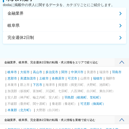
dodaに掲載中の求人に関するデータを、カテゴリごとにご紹介します。
金融業界
岐阜県
完全週休2日制
金融業界、岐阜県、完全週休2日制の転職・求人情報をエリアで絞り込む
岐阜市
大垣市
高山市
多治見市
関市
中津川市
美濃市
瑞浪市
羽島市
恵那市
美濃加茂市
土岐市
各務原市
可児市
山県市
瑞穂市
飛騨市
本巣市
郡上市
下呂市
海津市
揖斐郡（揖斐川町、大野町、池田町）
加茂郡（坂祝町、富加町、川辺町、七宗町、八百津町、白川町、東白川村）
安八郡（神戸町、輪之内町、安八町）
羽島郡（岐南町、笠松町）
不破郡（垂井町、関ケ原町）
養老郡（養老町）
可児郡（御嵩町）
本巣郡（北方町）
大野郡（白川村）
金融業界、岐阜県、完全週休2日制の転職・求人情報を業種で絞り込む