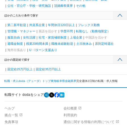
公社・官公庁・学校・研究施設
冠婚葬祭業界
その他
ほかのこだわり条件で探す
第二新卒歓迎
外資系企業
年間休日120日以上
フレックス勤務
管理職・マネジャー
英語を活かす
学歴不問
転勤なし（勤務地限定）
服装自由
女性活躍
社宅・家賃補助制度
上場企業
中国語を活かす
退職金制度
残業20時間未満
職種未経験歓迎
土日祝休み
原則定時退社
海外出張あり
U・Iターン支援あり
ほかの固定給で探す
固定給25万円以上
固定給35万円以上
転職・求人doda（デューダ）トップ
東海
岐阜県
金融業界
完全週休2日制の転職・求人情報
転職サイト dodaをシェア
ヘルプ
会社概要
拠点一覧
利用規約
免責事項
通信に関する情報の利用について