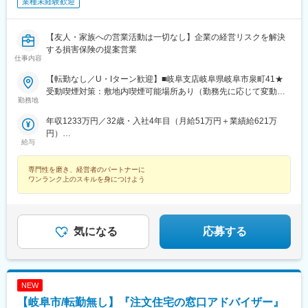
業種未経験歓迎
【友人・家族への営業活動は一切なし】企業の経営リスクを解決
する損害保険の提案営業
仕事内容
【転勤なし／U・Iターン歓迎】■岐阜支店岐阜県岐阜市泉町41★
受動喫煙対策：敷地内喫煙可能場所あり（勤務先に応じて変動の
勤務地
可能性あり）
年収1233万円／32歳・入社4年目（月給51万円＋業績給621万
円）
給与
年収758万円／34歳・入社3年目（月給36万円＋業績給326万円）
専門性を磨き、経営者のパートナーに
ワンランク上のスキルを身につけよう
気になる
応募する
NEW
【岐阜市/転勤無し】『注文住宅の窓口アドバイザー』