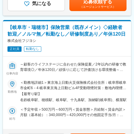
応募依頼する
ます。
気になる
円※想定年収について：前職保証有り前職の給与を考慮し想定年収
野への挑戦など、多彩なキャリアがあります。
（エージェントサービス）
※ノルマなし・既存営業メイン※
を算出致します。賃金はあくまでも目安の金額であり、選考を通
チーム目標はございますが、仲間と一緒に達成感を味わえる働き
じて上下する可能性があります。月給(月額)は固定手当を含めた表
■モデル年収
方です。
記です。
主任：450～670万円（在職最年少26歳）／課長代理：500～850
万円（在職最年少30歳）
【岐阜市・瑞穂市】保険営業（既存メイン）◇経験者
■業務の特徴
課長・担当課長：690～850万円（在職最年少35歳）／管理職：
歓迎／ノルマ無／転勤なし／研修制度あり／年休120日
＜営業１日の流れ＞
800～1,000万円超（在職最年少37歳）
09:00 朝礼で前日の事案や重要スケジュールを共有
株式会社フジヨシ
10:00 自動車保険の満期を迎えたA様宅を訪問。iPadにて更新手
変更の範囲：会社の定める業務
正社員
転勤なし
続き
11:00 お客さまから自動車事故の連絡があり現場対応
12:00 事務所にて昼食＆休憩
～顧客のライフステージに合わせた保険提案／2年以内の研修で教
13:00 お子様が誕生したお客様B様から生命保険の相談があり訪
育環境◎／年休120日／頑張りに応じて評価頂ける環境整備～
問
仕事内容
15:00 法人のお客さま株式会社C様の社有車が故障のためレッカ
■業務内容
＜勤務地詳細1＞東京海上日動火災保険株式会社住所：岐阜県岐阜
ーを手配
保険の新規加入・見直しをご検討するお客様に、ライフスタイル
市金町6－4 岐阜東京海上日動ビル4F受動喫煙対策：敷地内喫煙可
16:00 資産運用の相談があったお客さまC様宅を訪問。ドル建て
や人生設計・お困りごとを伺い、新たなご提案や更新フォローな
勤務地
能場所あり＜勤務地詳細2＞トライ店住所：岐阜県瑞穂市穂積
商品をご提案
【最寄り駅】
どを行います。
1597-3 受動喫煙対策：屋内全面禁煙変更の範囲：会社の定める事
17:00 事務所に戻り当日の対応記録をPCに入力。翌日の準備
名鉄岐阜駅、穂積駅、岐阜駅、十九条駅、加納駅(岐阜県)、横屋駅
研修中は保険会社から住宅支援機構の火災保険の満期を迎えるお
業所
客様の情報提供あり、訪問先に困ることが無いように配慮してい
＜予定年収＞500万円～600万円＜賃金形態＞月給制＜賃金内訳＞
■入社後の流れ
ます。
月額（基本給）：340,000円～420,000円その他固定手当/月：
ご入社後は、2か月の本社研修後1年間【東京海上日動火災保険株
※ノルマなし・既存営業メイン※
給与
10,300円～30,300円＜月給＞350,300円～450,300円＜昇給有無
式会社】へ出向いただき、研修や保険業務のノウハウを学んで頂
チーム目標はございますが、仲間と一緒に達成感を味わえる働き
＞有＜残業手当＞有＜給与補足＞■その他定額手当内訳：募集手当
きます。
方です。
10,000～（契約件数 保険料により計算）守秘手当300～300円<
・出向先：東京海上日動火災保険株式会社岐阜東支社