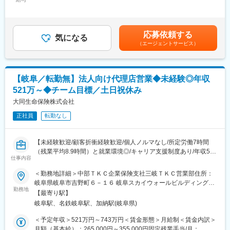
310,350円＜昇給有無＞有＜残業手当＞有＜給与補足＞上記年
卒業基準を早々に満たせるよう頑張って頂きたいです。
■職務詳細：
収・月収の他、諸手当 （残業手当・住居手当・扶養手当・営業手
・出向先：東京海上日動火災保険株式会社岐阜東支社（現在名
・法人のお客さまへの保険商品の提案・販売
当など）の支給もございます。※上記に加えて、通勤手当、扶養手
称：岐阜支社※2025年４月より岐阜東支社に改名予定）
・企業経営者との相談・ニーズヒアリング
当、都市部に勤務する社員に対する勤務地手当等を支給■詳細は社
・勤務地：岐阜市金町6－4 岐阜東京海上日動ビル4F
応募依頼する
・保険契約の見直しや更新手続きのサポート
気になる
内規程に基づき決定します。■昇給：年1回／賞与：年2回賃金は
・事業内容：新規開拓や出向先からの紹介顧客の対応、同社の顧
（エージェントサービス）
・契約後のアフターサービスの提供
あくまでも目安の金額であり、選考を通じて上下する可能性があ
客の対応などを行って頂きます。
・社内外の研修・勉強会への参加
ります。月給(月額)は固定手当を含めた表記です。
※業務内容は上記内容と同じ
■組織体制：
■企業魅力
【岐阜／転勤無】法人向け代理店営業◆未経験◎年収
かんぽ生命の法人営業部門は全国82支店、すべての都道府県に支
残業は月20~30時間程／土日は会社が閉まっておりますが、顧客
521万～◆チーム目標／土日祝休み
店を構えております。チームワークを重視しながら、社員一人ひ
との予定の調整上訪問などが発生する事も御座います。
とりが自分の強みを活かしてお客さまに最適な提案を行っていま
大同生命保険株式会社
給与は基本給＋業績給となっていますが基本給の割合が大きいた
す。未経験の方も安心してスタートできるよう、充実した教育カ
め安定した金額を保証。勿論頑張った分はしっかり業績給に反映
正社員
転勤なし
リキュラムとサポート体制を整えています。
されます。
事務所はフリーデスクの為様々な社員と交流ができ助け合いなが
■キャリアパス：
ら業務に打ち込むことが可能。
【未経験歓迎/顧客折衝経験歓迎/個人ノルマなし/所定労働7時間
お客さまサービスの質を高めるキャリアの他に、全社的な視点か
（残業平均8.9時間）と就業環境◎/キャリア支援制度あり/年収521
らビジネスを推進、専門性を高めその領域を牽引するキャリア、
仕事内容
変更の範囲：会社の定める業務
万～/法人保険国内トップシェアのT&Dグループ】
キャリアチャレンジ制度による他分野へのチャレンジなど、多彩
■業務内容：
＜勤務地詳細＞中部ＴＫＣ企業保険支社三岐ＴＫＣ営業部住所：
なキャリアを描くことができます。
中小企業と密接な関係を持つ当社の保険代理店である税理士事務
岐阜県岐阜市吉野町６－１６ 岐阜スカイウォールビルディング４
所を定期的に訪問し、生命保険の販売推進をします。経営者・役
勤務地
階勤務地最寄駅：JR線／岐阜駅受動喫煙対策：屋内全面禁煙変更
■長期就業が可能な環境：
【最寄り駅】
員もしくは従業員を対象とした「お亡くなりになった場合にそな
の範囲：会社の定める事業所
・平均残業時間9.4時間
岐阜駅、名鉄岐阜駅、加納駅(岐阜県)
える」、「働けなくなった場合にそなえる」、「勇退・老後にそ
・年休120日以上（完全週休2日制）
なえる」、「健康経営に取り組む」など提案のバリエーションは
＜予定年収＞521万円～743万円＜賃金形態＞月給制＜賃金内訳＞
・有給休暇取得率96%（1時間単位で取得可）
豊富です。
月額（基本給）：265,000円～355,000円固定残業手当/月：