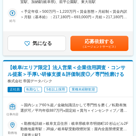
＜勤務地詳細3＞損保ジャパン大垣ビル住所：岐阜県大垣市旭町5
土日祝休み・残業ほぼなし・転勤なしと働きやすい環境に加え、
室駅、加納駅(岐阜県)、前平公園駅、東大垣駅
■職務詳細
－9 損保ジャパン大垣ビル受動喫煙対策：屋内全面禁煙変更の範
充実した研修制度が整っており、未経験から専門知識を身につけ
・代理店への営業サポートおよび関係構築
囲：会社の定める事業所（リモートワーク含む）
＜予定年収＞500万円～1,220万円＜賃金形態＞月給制＜賃金内訳
ながら長期的なキャリアを築くことができます。
・お客さまのリスク分析および最適な保険商品の提案
＞月額（基本給）：217,180円～693,000円＜月給＞217,180円～
・グループ各社との連携によるサービス提案
給与
693,000円＜昇給有無＞有＜残業手当＞有＜給与補足＞■賞与：年
変更の範囲：会社の定める業務
・事故防止のためのコンサルティング
2回（会社業績、評価による）※年収は前職などを考慮し、変動し
・関連書類の作成および管理
ます。※上記予定年収は残業手当を含みます。※損保未経験者の方
■入社後の流れ
の入社時の想定年収は500万（月給217,180円）～780万円（月給
応募依頼する
「キャリア採用社員向け入社式」では、会社紹介や企業文化、制
気になる
335,000円）となります。賃金はあくまでも目安の金額であり、
（エージェントサービス）
度・ルールに関する研修を実施。経営層からのメッセージや同期
選考を通じて上下する可能性があります。月給(月額)は固定手当を
との交流を通じて、企業理解を深め、新たな一歩を踏み出すため
含めた表記です。
の大切な機会となります。入社後も、業務に必要な知識やスキル
を幅広く学べる導入研修、そしてOJTによる実践的な指導を行い
【岐阜/エリア限定】法人営業＜企業信用調査・コンサ
ます。OJT担当の先輩社員が丁寧にサポートするため、未経験の
ル提案＞手厚い研修支援＆評価制度◎／専門性磨ける
方でも安心して業務を習得できます。さらに、定期的な勉強会や
研修も充実しており、専門知識を着実に身につけ、継続的な成長
株式会社 帝国データバンク
を目指せる環境です。
正社員
転勤なし
5名以上採用
業種未経験歓迎
■働き方
在宅勤務やシフト勤務など柔軟な働き方を支援しています。育児
や介護などのライフイベントに合わせた勤務時間の調整が可能
～国内シェア60％超／金融知識活かして専門性を磨く／転勤有無
で、家庭と仕事の両立を実現できます。デジタルツールを活用し
選択可／平均年収887万円※固定給＋賞与＋インセンティブ／透明
た効率的な業務プロセスの導入により、生産性の高い働き方が推
仕事内容
性の高い評価制度～
進されています。
■業務内容：
＜勤務地詳細＞岐阜支店住所：岐阜県岐阜市明徳町10 杉山ビル2F
■キャリアパス
経営者と直接対話し、企業の本質に迫る「信用調査＋コンサルテ
勤務地最寄駅：JR線／岐阜駅受動喫煙対策：屋内全面禁煙変更の
社員一人ひとりのキャリア形成を支援するさまざまな制度が整っ
ィング営業」をお任せします。
勤務地
範囲：勤務地は業務上の都合により変更の可能性があります
ています。ジョブ・チャレンジ制度やキャリア・トランスファー
【最寄り駅】