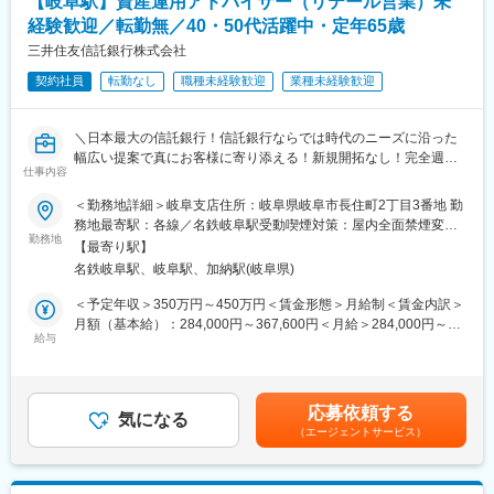
【岐阜駅】資産運用アドバイザー（リテール営業）未
だからこそ、わたしたちのような中立の立場で、住宅の購入を通
お客様の要望を整理していくことはもちろん、ファイナンシャル
経験歓迎／転勤無／40・50代活躍中・定年65歳
じた自己実現に向けて、正しい知識とよりよい選択肢を提供する
プランニングを通してお客様将来のお金（住宅ローンや教育資
三井住友信託銀行株式会社
ことは、お客様と住宅会社双方にとって大きな価値のあるサービ
金、保険など）から、適正予算を一緒に決めていきます。
スなのです。
契約社員
転勤なし
職種未経験歓迎
業種未経験歓迎
■プライベートと両立
変更の範囲：会社の定める業務
平日は比較的ゆったり接客土曜・日曜は平均2～3組の対応です。
無理のない接客数で残業時間は平均月に7～10時間ほどです！
＼日本最大の信託銀行！信託銀行ならでは時代のニーズに沿った
幅広い提案で真にお客様に寄り添える！新規開拓なし！完全週休
仕事内容
■こんな人柄の方が多い職場です
二日制(土日祝)／
・我が強い方ではなく、お客様を主人公にする方
●無期雇用への転換率は殆ど100％・長期的に働ける環境
＜勤務地詳細＞岐阜支店住所：岐阜県岐阜市長住町2丁目3番地 勤
・面倒見がよくておせっかいな方
●長期間ブランクがある方も歓迎！子育て中の方も多数在籍
務地最寄駅：各線／名鉄岐阜駅受動喫煙対策：屋内全面禁煙変更
・お客様や住宅会社から直接感謝されることに喜びを感じられる
●全支店での本ポジション平均年収は約450万～500万円程度
勤務地
の範囲：無
【最寄り駅】
方
名鉄岐阜駅、岐阜駅、加納駅(岐阜県)
・自信をもって、自社のサービスを提案したい方
■業務内容：
既存のお客様(主に60歳以上)のご自宅や勤務先を訪問し、マネー
＜予定年収＞350万円～450万円＜賃金形態＞月給制＜賃金内訳＞
■評価制度
プランやライフプランに合った資産運用のアドバイスを行いま
月額（基本給）：284,000円～367,600円＜月給＞284,000円～
業績のための仕事ではなく、お客様の住まいと将来を考えること
す。退職金の運用アドバイスや老後資金の相談、相続について等
給与
367,600円＜昇給有無＞有＜残業手当＞有＜給与補足＞・入社6か
に重きを置いており、購入までの過程を重視して評価します。そ
様々な金融に関するお悩みに対して、解決策やアドバイスを提供
月間：284,000円(固定)、以降実績経験に応じて毎年7月に
のためノルマがありません。
します。
284,000円～367,600円の間でベースアップ。※上記年収に加え、
※ノルマは無いものの目安となる目標金額はございます。
<主な提案内容>
実績に応じ賞与を支給いたします。■賞与：年2回(本人実績に応じ
応募依頼する
※加えて、頑張った方には報奨金が更に上乗せになります。
・投資信託、保険商品、各種預金などの販売
気になる
て支給)※全支店平均年収：約450万円～500万円賃金はあくまでも
（エージェントサービス）
・満期の案内や増額の提案
目安の金額であり、選考を通じて上下する可能性があります。月
■お客様の最高の選択を
・相続、遺言関連、不動産、住宅ローンなどの顧客情報収集
給(月額)は固定手当を含めた表記です。
家を建てる、住宅ローンを組むという大変重大な決断を個人です
<業務スタイル例>1日2～3名のお客さまを訪問
るのは難しいです。