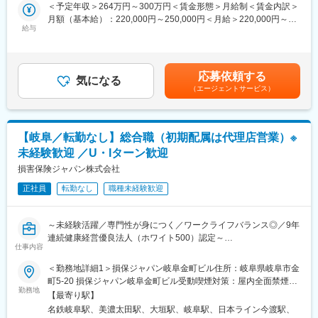
・法人会
＜予定年収＞264万円～300万円＜賃金形態＞月給制＜賃金内訳＞
り、そのため商品に関する知識や税務・財務知識がなくても安心
などの会員企業へ訪問し、下記提案を行います。
月額（基本給）：220,000円～250,000円＜月給＞220,000円～
してご入社いただき、異業種・異業界からの方も活躍しておりま
・従業員向け福利厚生制度
給与
250,000円＜昇給有無＞有＜残業手当＞無＜給与補足＞◆正職員
す。また、チームで仕事に取り組むスタイルで社内はもちろん、
・退職金準備
の平均給与例 月給45万6000円(2023年度実績)※給与は年間平均
代理店や提携先の方との協業がこの仕事の中で重要なポイントと
・事業継続対策
の税込定例給与。理論年収に賞与は含みません。賃金はあくまで
なります。
・万が一のリスク対策
も目安の金額であり、選考を通じて上下する可能性があります。
『プラチナくるみん』に認定や、ホワイト500に9年連続該当をは
応募依頼する
・経営者向け保障制度
気になる
月給(月額)は固定手当を含めた表記です。
じめ、育児休暇の取得はもちろん、抜群の就業環境のため長く勤
（エージェントサービス）
など、企業経営を支える提案を行います。
務していただける環境です。
■この仕事の特徴：
（1）知人・親族への営業なし：個人向け営業ではなく法人向け営
変更の範囲：会社の定める業務
業のため、家族や友人への勧誘はありません。
【岐阜／転勤なし】総合職（初期配属は代理店営業）※
（2）提携団体との安定した営業基盤：商工会議所や納税協会など
未経験歓迎 ／U・Iターン歓迎
との提携により、営業活動を行いやすい環境が整っています。
（3）未経験から専門知識を習得：入社後3年間を育成期間とし、
損害保険ジャパン株式会社
研修／ロールプレイング／同行営業／eラーニングなど充実した育
正社員
転勤なし
職種未経験歓迎
成体制を用意しています。
■働き方：
完全週休2日制（土日祝）／年間休日120日以上／平均有給取得
～未経験活躍／専門性が身につく／ワークライフバランス◎／9年
24.9日／転勤なし／17:15定時／残業ほぼなし
連続健康経営優良法人（ホワイト500）認定～
企業訪問が中心のため、夜間営業はほとんどありません。
仕事内容
■業務概要
■企業魅力：
代理店とともにお客さまのさまざまなリスクを分析し、最適なソ
＜勤務地詳細1＞損保ジャパン岐阜金町ビル住所：岐阜県岐阜市金
同社は日本企業の99％を占める中小企業を支える法人向け生命保
リューションを提供します。保険商品だけでなく、グループ各社
町5-20 損保ジャパン岐阜金町ビル受動喫煙対策：屋内全面禁煙＜
険のリーディングカンパニーです。
と連携した各種サービスの提案や、事故を未然に防ぐための提案
勤務地
勤務地詳細2＞加茂オート第2ビル住所：岐阜県美濃加茂市古井町
商工会議所や納税協会などとの独自ネットワークを活かし、経営
【最寄り駅】
も行います。未経験から専門知識を身につけ、キャリアアップを
字下古井2801-１ 加茂オート第2ビル受動喫煙対策：屋内全面禁煙
者や従業員の安心を支えるサービスを提供しています。
名鉄岐阜駅、美濃太田駅、大垣駅、岐阜駅、日本ライン今渡駅、
目指せる環境が整っています。