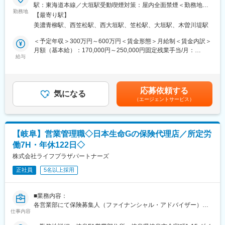
法人」「事業継続力強化計画」認定企業～
駅：東海道本線／大垣駅受動喫煙対策：屋内全面禁煙＜勤務地詳
勤務地
細2＞岐阜店住所：岐阜県岐阜県岐阜市柳津町栄町100 勤務地最寄
■評価制度：
【最寄り駅】
■職務概要：
駅：竹鼻線線／西笠松駅受動喫煙対策：屋内全面禁煙変更の範
当社は歩合制ではありません。能力・職務・役割を表す「職給」
美濃青柳駅、西笠松駅、西大垣駅、笠松駅、大垣駅、木曽川堤駅
三井住友海上火災保険株式会社のプロ新特級AAAである当社にて
囲：会社の定める事業所
が基準となって決まる固定給制をとっています。職給は業績と年2
営業職として、保険のトータル提案をお任せします。既存のお客
＜予定年収＞300万円～600万円＜賃金形態＞月給制＜賃金内訳＞
回の社長面談で決まり、結果だけでなく過程も鑑みて公正・公平
さま(法人・個人)、新規のお客様をご担当いただきます。
月額（基本給）：170,000円～250,000円固定残業手当/月：
に決定します。安定の上に、スキルアップと給与アップがあり
給与
38,000円（固定残業時間30時間0分/月）超過した時間外労働の残
「自然体で、自分らしくいられる」制度で、最低限の給与が保証
■職務の特徴：
業手当は追加支給＜月給＞208,000円～288,000円（一律手当を含
されながら頑張ったら頑張った分だけ評価される環境です。
飛び込みや、やみくもな電話案内といった業務はありません！自
む）＜昇給有無＞有＜残業手当＞有＜給与補足＞昇給：年1回(業
動車販売会社、自動車整備会社、弁護士など、地元企業やコンサ
績昇給年2回)賞与：年2回(決算賞与あり／会社業績による)【年収
■プロ新特級AAA代理店とは？：
応募依頼する
ルティングファームとの固い結びつきがあり、ネットワークを活
気になる
例】500万円／主任35歳 営業経験5年（月給35万円＋賞与年2
三井住友海上火災保険株式会社のプロ新特級AAA（トリプルA）代
（エージェントサービス）
用した上で信頼関係づくりやプランニングに時間をかけた提案が
回）600万円／課長38歳 営業経験7年（月給40万円＋賞与年2
理店です。『お客様対応』『経営姿勢』『組織体制』『業務品
メインの反響営業です。
回）1000万円／部長45歳 営業経験15年（月給65万円＋賞与年2
質』などの要件を満たしたトップクラスのプロ代理店を認定する
扱う保険：損害保険/自動車保険、火災保険、地震保険 他、生命
回）賃金はあくまでも目安の金額であり、選考を通じて上下する
制度で、プロ新特級AAA（トリプルA）代理店は、三井住友海上火
保険など
可能性があります。月給(月額)は固定手当を含めた表記です。
災保険株式会社の全国4万代理店の中で、約0.2％のみが認定され
【岐阜】営業管理職◇日本生命Gの保険代理店／所定労
ています。
働7H・年休122日◇
■組織構成：
現在、営業職には11名が在籍しています。(20代1名、30代1名、
株式会社ライフプラザパートナーズ
変更の範囲：会社の定める業務
40代4名、50代1名,60代以上4名)社内の雰囲気は営業サポート職
正社員
5名以上採用
（内務）とペア制となっており働きやすい環境です。
■安心の教育体制：
■業務内容：
ご経験に合わせてですが、営業経験が浅い方や無い方は半年かけ
各営業部にて保険募集人（ファイナンシャル・アドバイザー）の
て保険の知識やビジネスマナーから学んでいただきます。その
仕事内容
採用、育成・教育、マネジメント業務全般をご担当いただきま
後、アドバイザーとしてデビューし、長いお付き合いのあるお客
す。