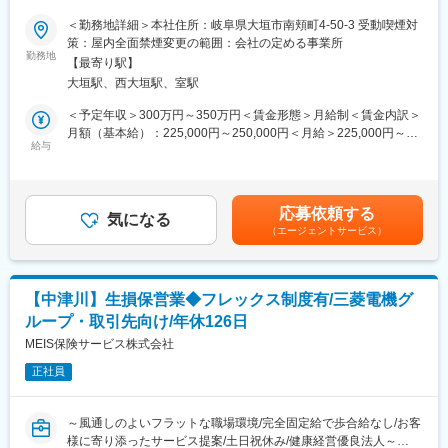
★転勤ほぼなしで大垣に腰を据えて働ける
生命保険の基礎知識や当社商品知識、代理店コンサルティングの
＜勤務地詳細＞本社住所：岐阜県大垣市南頬町4-50-3 受動喫煙対
仕事内容などについて一から学んでいただきます。
■募集背景
策：屋内全面禁煙変更の範囲：会社の定める事業所
その後もOJTプログラムにてインプット・アウトプット両方の実
これまで社内SEはベテラン社員2名体制で対応してきましたが、
勤務地
践研修をご用意しています。また、チーム制を導入していますの
【最寄り駅】
将来を見据えた組織の若返りと体制強化のため、新たに人材を募
で、安心して働ける環境です。
大垣駅、西大垣駅、室駅
集します。
■同ポジションの特徴・入社後のキャリア：
長期的な育成を前提としているため、IT業界未経験の方でも安心
＜予定年収＞300万円～350万円＜賃金形態＞月給制＜賃金内訳＞
・直接生命保険の販売を担当いただくことはなく、個人営業への
してご応募いただけます。
月額（基本給）：225,000円～250,000円＜月給＞225,000円～
異動もありません。※多くの販売担当者に自分の代わりに営業をし
給与
250,000円＜昇給有無＞有＜残業手当＞有＜給与補足＞■その他固
ていただくことで、より大きな影響力を与えることができます。
■職務概要
定手当内容：営業手当、資格手当■昇給：年1回■賞与：年2回賃金
・当社は社歴、年齢、性別、担当地域などに関わらず、実績とプ
社内のIT担当として、社員が円滑に業務を進められるようサポー
はあくまでも目安の金額であり、選考を通じて上下する可能性が
ロセスを正当に評価しています。30代で支社長に昇格した社員や
トするポジションです。
あります。月給(月額)は固定手当を含めた表記です。
女性管理職も積極的に登用しています。また社内公募制度を通じ
応募依頼する
高度な開発業務ではなく、まずはヘルプデスク対応や簡単なシス
気になる
て、企画やプロジェクト担当へのキャリアチェンジが可能です。
（エージェントサービス）
テム運用からスタートし、段階的に業務の幅を広げていきます。
変更の範囲：会社の定める業務
■具体的な仕事内容
・社内からの問い合わせ対応（PCの不具合、システム操作に関す
【中津川】生損保営業◆フレックス制度有/三菱電機グ
る質問など）
ループ・取引先向け/年休126日
・トラブル発生時の一次対応および原因の切り分け
・外部ベンダーとの窓口業務（修理やシステム改善の調整）
MEIS保険サービス株式会社
・社内ホームページの修正や簡単な更新作業
正社員
・チャットツールや各種社内システムの運用サポート
・IT機器の管理（PCの設定・入替など）
～風通しのよいフラットな職場環境/完全固定給で歩合給なし/お客
※入社後は先輩社員と一緒に業務を進めながら徐々に覚えていただ
様に寄り添ったサービス提案/土日祝休み/健康経営優良法人～