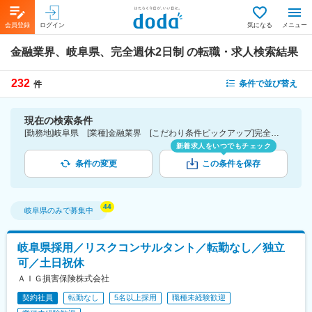
会員登録
ログイン
気になる
メニュー
金融業界、岐阜県、完全週休2日制
の転職・求人検索結果
232
条件で並び替え
件
現在の検索条件
[勤務地]岐阜県 [業種]金融業界 [こだわり条件ピックアップ]完全週休2日制 [詳細条件](休日・働き方)完全週休2日制
新着求人をいつでもチェック
条件の変更
この条件を保存
岐阜県
のみで募集中
岐阜県採用／リスクコンサルタント／転勤なし／独立
可／土日祝休
ＡＩＧ損害保険株式会社
契約社員
転勤なし
5名以上採用
職種未経験歓迎