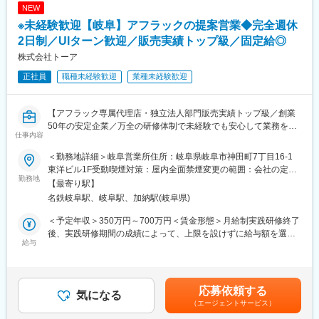
◎資産管理型信託や遺言信託、不動産など幅広い商品を揃えてお
NEW
お客様の事情をきき、最適な方法をご紹介し大変好評をいただい
り、お客様の多様なニーズにも対応可能！
※未経験歓迎【岐阜】アフラックの提案営業◆完全週休
ています。
■研修内容：※配属支店や、ご経験により異なります
2日制／UIターン歓迎／販売実績トップ級／固定給◎
変更の範囲：会社の定める業務
（スケジュール例）
株式会社トーア
1～2カ月目：証券外務員資格受験と生保一般試験と事務・商品・
正社員
職種未経験歓迎
業種未経験歓迎
サービス習得や受電対応
3か月目以降～：ロープレや外訪OJTで徐々に外訪を増やして頂き
ます。
【アフラック専属代理店・独立法人部門販売実績トップ級／創業
支店によっては店頭での受付を経験頂くケースもございます。
50年の安定企業／万全の研修体制で未経験でも安心して業務を覚
仕事内容
えられる◎】
■働き方
・大手企業らしく育休・時短など女性の働く環境が制度として確
＜勤務地詳細＞岐阜営業所住所：岐阜県岐阜市神田町7丁目16-1
■業務内容：
立◎有期雇用契約期間中も勿論制度を活用できます。
東洋ビル1F受動喫煙対策：屋内全面禁煙変更の範囲：会社の定め
アフラックの保険代理店である当社の保険コンサルタント営業と
勤務地
・有休を取得するのが当たり前という風土が根付いているのはも
る事業所
【最寄り駅】
して、個人、法人、各種団体への生命保険のご案内・アフターフ
ちろん、休みに対するフォローが手厚いことも魅力の一つ。家庭
名鉄岐阜駅、岐阜駅、加納駅(岐阜県)
ォローをお任せいたします。
の事情で急に休みを取らなくてはいけないといった状況の時も、
（1）ライフプランニング営業
上司に相談しながら仕事を進められます。
＜予定年収＞350万円～700万円＜賃金形態＞月給制実践研修終了
アフラックのブランド力×長年培った信頼により多くの顧客マーケ
後、実践研修期間の成績によって、上限を設けずに給与額を選択
ットがございます。お客様を訪問し、ライフプランなどをヒアリ
給与
■雇用形態
することができます。＜賃金内訳＞月額（基本給）：166,646円
ングし、予算・希望に応じて適切なプランを提案いただきます。※
・入社後6ヶ月間を試用期間後、有期雇用契約(期間：1年間)とな
～357,221円その他固定手当/月：18,000円固定残業手当/月：
電話営業は事前にリストを用意します。新規お客様へのアプロー
り、1年毎の契約更新(※契約更新基準有)となります。
33,354円～67,779円（固定残業時間25時間0分/月）超過した時間
チは既存のお客様からのご紹介が多いです。
・5年を超えて更新した場合は、希望を頂ければ無期雇用契約への
外労働の残業手当は追加支給＜月給＞218,000円～443,000円（一
応募依頼する
（2）アフターフォロー
気になる
転換となります。基本的には無期雇用への転換を前提とした制度
律手当を含む）＜昇給有無＞有＜残業手当＞有＜給与補足＞※その
（エージェントサービス）
ライフプランに変更有無等、定期的に確認を行います。
となり、入社後の無期雇用への転換率は殆ど100％。勤怠や勤務
他固定手当：勤務地手当■賞与：年3回（1月・6月・12月）■昇
※法人営業と個人営業の割合はだいたい五分五分で、基本的に既存