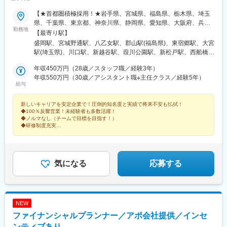
【★首都圏積極採用！★岩手県、宮城県、福島県、栃木県、埼玉
県、千葉県、東京都、神奈川県、静岡県、愛知県、大阪府、兵庫
勤務地
県、福岡県】の各店舗※ご希望の勤務地を考慮します。■岩手
【最寄り駅】
県 盛岡市■宮城県 仙台市■福島県 郡山市■栃木県
盛岡駅、宮城野通駅、八乙女駅、郡山駅(福島県)、東宿郷駅、大宮
宇都宮市■埼玉県 さいたま市・川口市・越谷市■千葉県 千
駅(埼玉県)、川口駅、新越谷駅、葭川公園駅、新松戸駅、西船橋
葉市・松戸市・船橋市■東京都 23区及び23区外■神奈川県 横
駅、渋谷駅、錦糸町駅、門前仲町駅、石神井公園駅、金沢文庫
浜市・川崎市・相模原市・平塚市など■静岡県 静岡市■愛知
年収450万円（28歳／スタッフ職／経験3年）
駅、立場駅、たまプラーザ駅、新百合ケ丘駅、平塚駅、大船駅、
県 名古屋市■大阪府 大阪市・吹田市■兵庫県 神戸市・
年収550万円（30歳／アシスタント職※主任クラス／経験5年）
静岡駅、伏見駅(愛知県)、本山駅(愛知県)、江坂駅、天神橋筋六丁
給与
西宮市■福岡県 福岡市※店舗は全国にございます。詳細は当社
目駅、なんば駅(地下鉄)、三宮駅(神戸市営)、西宮北口駅、博多
HPをご参照ください。〈転勤は当面なし〉※ただし、総合職での
駅、姪浜駅、西鉄香椎駅、箱崎駅、榴ケ岡駅、南越谷駅、京成千
新しいキャリアを安定企業で！圧倒的知名度と実績で将来不安も払拭！
採用となるため、長期的には転居を伴う異動の可能性が有りま
葉駅、幸谷駅、京成西船駅、神泉駅、住吉駅(東京都)、越中島駅、
◆100％反響営業！未経験者も多数活躍！
す。
中田駅(神奈川県)、富士見町駅(神奈川県)、丸の内駅(愛知県)、天
◆ノルマなし（チームで目標を目指す！）
満駅、大阪難波駅、神戸三宮駅(阪急・神戸高速)、香椎駅、箱崎九
◆研修制度充実
◆時短勤務制度／育休産休取得実績あり
大前駅、仙台駅、千葉中央駅、国際センター駅、中崎町駅、なん
◆賞与2回／昨年度実績5.8カ月分
ば駅(南海線)、三ノ宮駅、香椎宮前駅、箱崎宮前駅
気になる
応募する
NEW
ファイナンシャルプランナー／アポ会社提供／インセ
ンティブあり