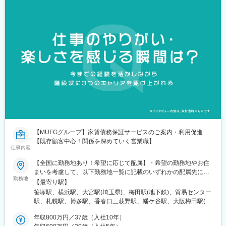
【MUFGグループ】家賃債務保証サービスのご案内・利用促進
【既存顧客中心！関係を深めていく営業職】
仕事内容
【全国に勤務地あり！希望に応じて配属】・希望の勤務地やお住
まいを考慮して、以下勤務地一覧に記載のいずれかの配属先に決
勤務地
定します。・社宅あり！U・Iターンも歓迎です＜勤務エリア＞札
【最寄り駅】
幌／首都圏（東京・神奈川・埼玉）／関西圏（大阪・兵庫）／福
笹塚駅、横浜駅、大宮駅(埼玉県)、梅田駅(地下鉄)、貿易センター
岡）★選べる働き方「全国転勤型」もしくは「地域限定型」のい
駅、札幌駅、博多駅、香春口三萩野駅、幡ケ谷駅、大阪梅田駅(阪
ずれかから働き方を選択することができます。「全国転勤型」の
神線)、三宮・花時計前駅、さっぽろ駅、大阪梅田駅(阪急線)、神
場合は、将来的に転勤となる可能性があります。「地域限定型」
年収800万円／37歳（入社10年）
戸三宮駅(阪神)、北１２条駅