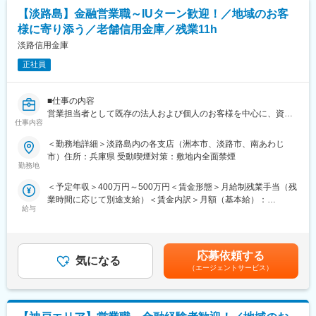
く、プロセスや業務能力を加味してで評価、賞与や昇給に反映さ
どの支店の社員も雰囲気がとても明るく、柔らかく、いきいきと
【淡路島】金融営業職～IUターン歓迎！／地域のお客
れます。
働いています。職員同士の距離感が近く、風通しのよい雰囲気で
様に寄り添う／老舗信用金庫／残業11h
す。新卒にてご入社される方の入社決め手について「社風」と挙
■配属先情報
淡路信用金庫
げられる方もいます。
神戸市内
正社員
※居住先やご希望も考慮いたします。
■働き方
・年休122日
■入社後
・残業11時間程度
■仕事の内容
まずは金融事務の流れを身に着けていただきます。その後習熟度
・転勤無し
営業担当者として既存の法人および個人のお客様を中心に、資金
に応じて顧客を引継ぎをします。
仕事内容
繰りのご相談等の融資業務から資産運用のご相談まで幅広く担当
■淡路信用金庫の魅力
していただきます。詳細は下記になります。
＜勤務地詳細＞淡路島内の各支店（洲本市、淡路市、南あわじ
■研修制度
地域経済の持続的発展に貢献する金融機能の提供だけにとどまら
市）住所：兵庫県 受動喫煙対策：敷地内全面禁煙
現在特に取組んでいるのが「“人財”育成」を目指した充実の研修制
ず、文化や教育、環境など地域社会の活性化に貢献しているのも
【お客様・取り扱い商品の詳細】
勤務地
度です。外部派遣研修や職場内研修はもちろん、通信講座、資格
同金庫の特徴です。例えば、第一回から参加する淡路島まつり
法人8割：個人2割。既存8割：新規2割(お客様からの紹介も多数)
取得をサポートし、職員一人ひとりのレベルアップを図っていま
「おどり大会」、洲本市・龍谷大学との連携で始まった「かいぼ
＜予定年収＞400万円～500万円＜賃金形態＞月給制残業手当（残
・預金業務、保険販売、融資（個人ローン、住宅ローン）、法人
す。
り（※）」、洲本川で開催されるボート競技大会「洲本川レガッ
業時間に応じて別途支給）＜賃金内訳＞月額（基本給）：
融資等
【階層別】
給与
タ」など、多彩な地域行事への参加・協賛を行っており、地域に
250,000円～350,000円その他固定手当/月：15,000円＜月給＞
新入職員研修、初級管理者研修、中堅管理者研修、次長研修、支
に根差した金庫として愛されています。
265,000円～365,000円＜昇給有無＞有＜残業手当＞有＜給与補足
■キャリアパス
店長研修ほか
＞■賞与実績:年2回 前年度実績1.7ヶ月(初年度)賃金はあくまでも
まずは、営業職として金融業務全般を担当することにより、幅広
【職務別】
目安の金額であり、選考を通じて上下する可能性があります。月
い業務知識を身につけていただきます。将来的にはチームリーダ
応募依頼する
テラー研修、年金研修、融資渉外研修、財務分析研修、経営改善
気になる
給(月額)は固定手当を含めた表記です。
ー、経ては管理職を目指していただく方、大歓迎です。
（エージェントサービス）
支援研修ほか
■評価制度
■社風
個人目標は上長と面談の上で決定し、3か月に1回の個人面談で助
どの支店の社員も雰囲気がとても明るく、柔らかく、いきいきと