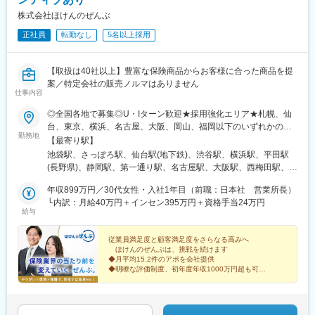
株式会社ほけんのぜんぶ
正社員
転勤なし
5名以上採用
【取扱は40社以上】豊富な保険商品からお客様に合った商品を提
案／特定会社の販売ノルマはありません
仕事内容
◎全国各地で募集◎U・Iターン歓迎★採用強化エリア★札幌、仙
台、東京、横浜、名古屋、大阪、岡山、福岡以下のいずれかの拠
勤務地
点へ配属となります。＜北海道・東北＞北海道札幌市、宮城県仙
【最寄り駅】
台市＜関東＞東京都豊島区、東京都渋谷区、神奈川県横浜市＜東
池袋駅、さっぽろ駅、仙台駅(地下鉄)、渋谷駅、横浜駅、平田駅
海・甲信越＞長野県松本市、静岡県静岡市、静岡県浜松市、愛知
(長野県)、静岡駅、第一通り駅、名古屋駅、大阪駅、西梅田駅、山
県名古屋市＜関西＞大阪府大阪市、兵庫県明石市＜中国・四国＞
陽明石駅、銀山町駅、岡山駅前駅、松山市駅、天神駅、赤間駅、
広島県広島市、岡山県岡山市、愛媛県松山市＜九州＞福岡県福岡
年収899万円／30代女性・入社1年目（前職：日本社 営業所長）
高城駅、天文館通駅、札幌駅、青葉通一番町駅、明治神宮前駅、
市、福岡県宗像市、大分県大分市、鹿児島県鹿児島市※月4回のミ
└内訳：月給40万円＋インセン395万円＋資格手当24万円
平沼橋駅、新静岡駅、遠州病院駅、近鉄名古屋駅、梅田駅(地下
給与
ーティングがある日程以外は、商談先への直行直帰OK！【拠点の
鉄)、明石駅、稲荷町駅(広島県)、岡山駅、西鉄福岡駅、いづろ通
立ち上げもご相談ください】上記の拠点の他にも、仲間の皆様と
駅、大通駅、あおば通駅、原宿駅、日吉町駅、新浜松駅、名鉄名
一緒に新拠点を開設いただくことも可能です。ご興味をお持ちの
従業員満足度と顧客満足度をさらなる高みへ
古屋駅、大阪梅田駅(阪急線)、大阪梅田駅(阪神線)、胡町駅、西川
ほけんのぜんぶは、挑戦を続けます
方は、お気軽にお問い合わせください！
緑道公園駅、南堀端駅、天神南駅、朝日通駅
◆月平均15.2件のアポを会社提供
◆明瞭な評価制度、初年度年収1000万円超も可能
◆1～2ヶ月間の手厚い研修完備
◆資格手当の実績は年間26.7万円/人
◆直行直帰OK