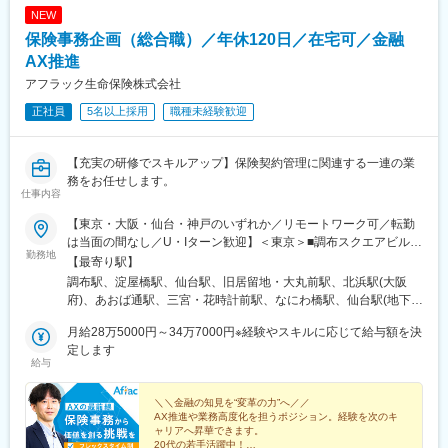
その上で、投資商品のご案内や生命保険・損害保険のご提案、相
NEW
続や贈与対策の具体的なアドバイスを行います。
保険事務企画（総合職）／年休120日／在宅可／金融
・既存顧客については定期的にコンタクトを取り、契約内容の見
直しやライフステージに応じた最適なプラン変更を積極的にご提
AX推進
案。目標設定や資産形成の進捗管理、必要書類の作成補助、外部
アフラック生命保険株式会社
専門家や関連サービスの紹介まで幅広く対応します。
正社員
5名以上採用
職種未経験歓迎
■扱うサービス
企業の保険コンサルティングリスクマネジメント
【充実の研修でスキルアップ】保険契約管理に関連する一連の業
個人のライフプラン立案
務をお任せします。
事業継承プランと相談
仕事内容
相続対策プランと相談
ファイナンシャルプランニング
【東京・大阪・仙台・神戸のいずれか／リモートワーク可／転勤
資産運用やライフプラン設計
は当面の間なし／U・Iターン歓迎】＜東京＞■調布スクエアビル東
勤務地
各種セミナー
京都調布市小島町2-33-2◎京王線・京王相模原線「調布駅」より
【最寄り駅】
徒歩1分■調布サウスゲートビル東京都調布市小島町2-48-26◎京
調布駅、淀屋橋駅、仙台駅、旧居留地・大丸前駅、北浜駅(大阪
■教育体制
王線・京王相模原線「調布駅」より徒歩1分＜大阪＞■淀屋橋フレ
府)、あおば通駅、三宮・花時計前駅、なにわ橋駅、仙台駅(地下
OJTや社内研修、資格取得支援が充実しており、業界未経験から
ックスタワー大阪府大阪市中央区高麗橋3-3-11◎京阪本線・地下
鉄)、貿易センター駅
でも着実に成長できます。
鉄御堂筋線「淀屋橋駅」より徒歩3分■淀屋橋センタービル大阪府
月給28万5000円～34万7000円※経験やスキルに応じて給与額を決
大阪市中央区高麗橋3-4-10◎京阪本線・地下鉄御堂筋線「淀屋橋
定します
給与
■企業の特徴/魅力
駅」より徒歩3分＜仙台＞■アエル宮城県仙台市青葉区中央1-3-
地域密着型で信頼を大切にし、長くお客様の人生に寄り添うプロ
1◎JR「仙台駅」より徒歩3分＜神戸＞■クリエイト神戸兵庫県神
集団として成長し続けています。
戸市中央区京町80◎神戸市営地下鉄海岸線「三宮・花時計前駅」
＼＼金融の知見を“変革の力”へ／／
AX推進や業務高度化を担うポジション。経験を次のキ
より徒歩4分※初期配属地確約総合職採用のため、将来的な配置転
ャリアへ昇華できます。
■業務の魅力
換や全国転勤の可能性があります。一都三県以外の配属の場合、
20代の若手活躍中！