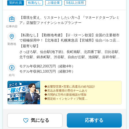
契約社員
転勤なし
上場企業
5名以上採用
【環境を変え、リスタートしたい方へ】『マネードクタープレミ
ア』店舗型ファイナンシャルプランナー
仕事内容
【転勤なし】【勤務地考慮】【U・Iターン歓迎】全国の主要都市
で積極採用中！【北海道】札幌東急店【宮城県】仙台パルコ店／
勤務地
ララガーデン長町店／イオンモール仙台上杉店【東京都】日比谷
【最寄り駅】
シャンテ店／北千住マルイ店／錦糸町パルコ店／渋谷サクラステ
さっぽろ駅、仙台駅(地下鉄)、長町南駅、北四番丁駅、日比谷駅、
ージ店／自由が丘店／東武池袋店／吉祥寺パルコ店／町田東急ツ
北千住駅、錦糸町駅、渋谷駅、自由が丘駅、池袋駅、吉祥寺駅、
インズ店【茨城県】イーアスつくば店【神奈川県】アトレ川崎店
町田駅、研究学園駅、川崎駅、みなとみらい駅、たまプラーザ
／横浜ランドマークプラザ店／東急百貨店たまプラーザ店／上大
モデル年収例2,200万円（経験4年）
駅、上大岡駅、浦和駅、近鉄名古屋駅、南大高駅、ナゴヤドーム
岡京急店【埼玉県】浦和パルコ店【愛知県】大名古屋ビルヂング
モデル年収例1,100万円（経験3年）
前矢田駅、小田井駅、桂川駅(京都府)、三宮・花時計前駅、尼崎駅
給与
店／イオンモール大高店／イオンモールナゴヤドーム前店／mozo
(東海道本線)、心斎橋駅、天王寺駅、近鉄八尾駅、北花田駅、大和
ワンダーシティ店【京都府】イオンモール京都桂川店【兵庫県】
西大寺駅、金橋駅、倉敷駅、銀山町駅、唐人町駅、札幌駅、あお
神戸三宮店／あまがさきキューズモール店【大阪府】心斎橋パル
◆反響型営業×営業に高還元の給与設計
ば通駅、北仙台駅、有楽町駅、神泉駅、九品仏駅、京急川崎駅、
◆見込み客獲得の専任チームあり
コ店／天王寺ミオ店／アリオ八尾店／イオンモール堺北花田店
名古屋駅、矢田駅(愛知県)、上小田井駅、洛西口駅、神戸三宮駅
◆月間約1万件の新規相談が増加
【奈良県】ならファミリー店／イオンモール橿原店【岡山県】ア
(阪神)、四ツ橋駅、天王寺駅前駅、平城駅、倉敷市駅、稲荷町駅
◆固定給＋インセンティブ制度
リオ倉敷店【広島県】広島オフィス【福岡県】マークイズ福岡も
(広島県)、大通駅、仙台駅、銀座駅、奥沢駅、桜木町駅、名鉄名古
成果が出しやすい仕組みがあるから、収入にもつなが
もち店＜本社＞東京都台東区浅草橋1-1-8 FP浅草橋ビル※受動喫煙
屋駅、向日町駅、三宮駅(神戸新交通)、長堀橋駅、大阪阿部野橋
る。
対策／喫煙所：なし（敷地内全て禁煙）
駅、松川町駅
反響型営業×正当な評価で、営業として再スタートでき
ます。
気になる
応募する