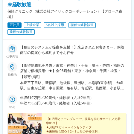
未経験歓迎
保険クリニック（株式会社アイリックコーポレーション）【グロース市
場】
正社員
上場企業
5名以上採用
職種未経験歓迎
業種未経験歓迎
【独自のシステムが提案を支援！】来店されたお客さまへ、保険
商品の提案から成約までをお任せ
仕事内容
【希望勤務地を考慮／東京・神奈川・千葉・埼玉・静岡・福岡の
店舗で積極採用中★】全96店舗！東京・神奈川・千葉・埼玉・兵
勤務地
庫・大阪・静岡・愛知・石川・福岡・北海道の『保険クリニッ
【最寄り駅】
ク』直営店で勤務※転居を伴う異動の際は、必ず事前にご相談しま
本郷三丁目駅、新宿駅、池袋駅、豊洲駅、木場駅(東京都)、大崎
す。※一部店舗にてマイカー通勤可能！／ガソリン代支給もありま
駅、自由が丘駅、中目黒駅、亀有駅、青砥駅、葛西駅、小岩駅、
す（社内規定あり）※受動喫煙対策：あり
赤羽駅、錦糸町駅、曳舟駅、西新井駅、北千住駅、大森海岸駅、
年収619万円／30歳代・経験者（入社2年目）
阿佐ケ谷駅、京急蒲田駅、石神井公園駅、大泉学園駅、三鷹駅、
年収753万円／40歳代・経験者（入社5年目）
立川駅、府中駅(東京都)、柴崎駅、仙川駅、ひばりケ丘駅(東京
給与
都)、武蔵小金井駅、吉祥寺駅、豊田駅、笹塚駅、調布駅、大倉山
駅(神奈川県)、横浜駅、大口駅、立場駅、戸塚駅、二俣川駅、鴨居
【IT活用とチームプレーで、提案を安心サポート／定着
駅、武蔵小杉駅、川崎駅、藤沢駅、相模大野駅、本厚木駅、海老
率95％】
名駅(相模線)、相武台前駅、北茅ケ崎駅、京成千葉駅、京成船橋
★月給29万円～＋インセンティブ
駅、逆井駅、松戸駅、地区センター駅、四街道駅、流山おおたか
★未経験も安心！2～3カ月の研修体制