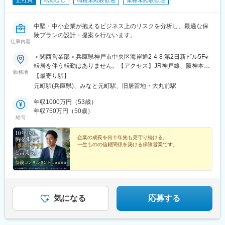
正社員
転勤なし
職種未経験歓迎
業種未経験歓迎
中堅・中小企業が抱えるビジネス上のリスクを分析し、最適な保
険プランの設計・提案を行ないます。
仕事内容
＜関西営業部＞兵庫県神戸市中央区海岸通2-4-8 第2日新ビル5F※
転居を伴う転勤はありません。【アクセス】JR神戸線、阪神本線
勤務地
「元町駅」より徒歩4分
【最寄り駅】
元町駅(兵庫県)、みなと元町駅、旧居留地・大丸前駅
年収1000万円（53歳）
年収750万円（50歳）
給与
企業の成長を何十年先も見守り続ける。
一生ものの信頼関係を築ける保険営業です。
気になる
応募する