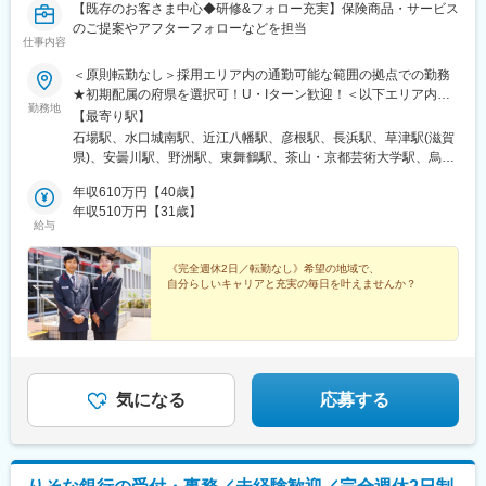
【既存のお客さま中心◆研修&フォロー充実】保険商品・サービス
のご提案やアフターフォローなどを担当
仕事内容
＜原則転勤なし＞採用エリア内の通勤可能な範囲の拠点での勤務
★初期配属の府県を選択可！U・Iターン歓迎！＜以下エリア内の
勤務地
郵便局内に設置されたかんぽサービス部＞■近畿エリア：滋賀県、
【最寄り駅】
京都府、大阪府、兵庫県、奈良県、和歌山県※基本的にスクーター
石場駅、水口城南駅、近江八幡駅、彦根駅、長浜駅、草津駅(滋賀
またはバイク、一部エリアは車で営業※配属先のかんぽサービス部
県)、安曇川駅、野洲駅、東舞鶴駅、茶山・京都芸術大学駅、烏丸
は、応募者の希望も踏まえて決定※入社から3カ月間、研修センタ
御池駅、亀岡駅、福知山駅、峰山駅、北大路駅、西院駅(阪急線)、
ー等での育成プログラムに参加 育児等の家庭事情があり、参加
年収610万円【40歳】
京都駅、伏見駅(京都府)、西木津駅、ＪＲ小倉駅、西向日駅、車折
が難しい場合はリモートプログラムとなります■受動喫煙対策：屋
年収510万円【31歳】
神社駅、駒川中野駅、我孫子町駅、四天王寺前夕陽ケ丘駅、今福
給与
内原則禁煙（事業所により喫煙スペースあり）
鶴見駅、堺筋本町駅、都島駅、緑橋駅、弁天町駅、野田駅(阪神
線)、十三駅、岸里駅、桃谷駅、高槻駅、茨木駅、吹田駅(阪急
《完全週休2日／転勤なし》希望の地域で、
線)、箕面駅、池田駅(大阪府)、服部天神駅、泉佐野駅、深井駅、
自分らしいキャリアと充実の毎日を叶えませんか？
泉大津駅、和泉中央駅、堺東駅、岸和田駅、新金岡駅、河内永和
駅、寝屋川市駅、八尾駅、住道駅、富田林西口駅、守口市駅、枚
方市駅、古市駅(大阪府)、西元町駅、加太駅(和歌山県)、住吉駅(兵
庫県・東海道)、田尾寺駅、鳴門駅、霞ケ丘駅(兵庫県)、西神中央
駅、新長田駅、篠山口駅、豊岡駅(兵庫県)、西宮駅、大物駅、三田
駅(兵庫県)、和田山駅、畦野駅、清荒神駅、塚口駅(阪急線)、久寿
気になる
応募する
川駅、京口駅、明石駅、本竜野駅、加古川駅、北条町駅、志染
駅、千本駅、飾磨駅、相生駅(兵庫県)、葉多駅、別府駅(兵庫県)、
西脇市駅、新大宮駅、近鉄郡山駅、大和高田駅、五条駅(奈良県)、
八木西口駅、桜井駅(奈良県)、近鉄下田駅、学園前駅(奈良県)、和