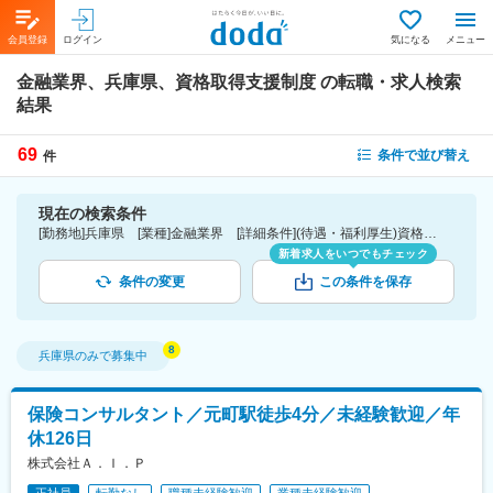
会員登録
ログイン
気になる
メニュー
金融業界、兵庫県、資格取得支援制度
の転職・求人検索
結果
69
条件で並び替え
件
現在の検索条件
[勤務地]兵庫県 [業種]金融業界 [詳細条件](待遇・福利厚生)資格取得支援制度
新着求人をいつでもチェック
条件の変更
この条件を保存
兵庫県
のみで募集中
保険コンサルタント／元町駅徒歩4分／未経験歓迎／年
休126日
株式会社Ａ．Ｉ．Ｐ