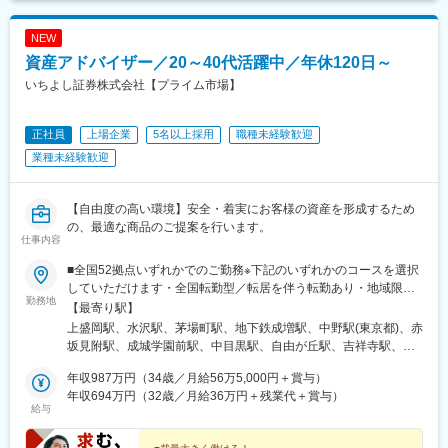
NEW
資産アドバイザー／20～40代活躍中／年休120日～
いちよし証券株式会社【プライム市場】
正社員
上場企業
5名以上採用
職種未経験歓迎
業種未経験歓迎
【自由度の高い環境】安全・着実にお客様の資産を形成するため
の、最適な商品のご提案を行います。
仕事内容
■全国52拠点いずれかでのご勤務※下記のいずれかのコースを選択
していただけます・全国転勤型／転居を伴う転勤あり・地域限定
勤務地
型／転居を伴わない転勤あり【東北】岩手県【関東】東京都・神
【最寄り駅】
奈川県・千葉県・埼玉県【信州・東海】長野県・愛知県・三重県
上盛岡駅、水沢駅、茅場町駅、地下鉄成増駅、中野駅(東京都)、赤
【関西】京都府・兵庫県・大阪府・奈良県・和歌山県【中国・四
坂見附駅、成城学園前駅、中目黒駅、自由が丘駅、吉祥寺駅、横
国】岡山県・香川県【九州】福岡県・佐賀県・長崎県＜独身寮
浜駅、小田原駅、藤沢駅、上大岡駅、浦安駅(千葉県)、京成千葉
＞・月2万円（使用料・食費込み）＋光熱費で入居可・東京都西東
年収987万円（34歳／月給56万5,000円＋賞与）
駅、市川駅、南越谷駅、飯田駅(長野県)、伊那市駅、名古屋駅、東
京市、大阪府茨木市、岡山県岡山市の計3カ所※男性のみ※女性は
年収694万円（32歳／月給36万円＋残業代＋賞与）
岡崎駅、伊勢市駅、鵜方駅、伏見桃山駅、新西脇駅、北条町駅、
給与
別途借上げ寮（社宅）あり ＜借上げ寮（社宅）＞・月8,000円
西宮北口駅、三宮・花時計前駅、加古川駅、淀屋橋駅、大阪難波
（使用料）＋水道光熱費で入居可＜受動喫煙対策＞・オフィス内
駅、今里駅(地下鉄)、針中野駅、石橋阪大前駅、岸和田駅、枚方市