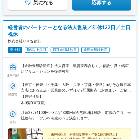
気になる
応募する
経営者のパートナーとなる法人営業／年休122日／土日
祝休
株式会社りそな銀行
正社員
5名以上採用
職種未経験歓迎
業種未経験歓迎
【金融未経験歓迎】法人営業（融資業務含む）／信託併営・幅広
いソリューションを提供可能
仕事内容
【東京・神奈川・千葉・大阪・兵庫・京都・奈良】■りそな銀行本
支店にある支店・営業部のいずれか※配属拠点はお住まい・ご希
勤務地
望・適性などを考慮して決定※入社後の研修は、居住地に応じて東
【最寄り駅】
京または大阪で受講いただきます。期間中、東京の方は大阪、大
木場駅(東京都)
阪の方は東京で数日研修を受講いただく可能性もあります。＜東
京本社＞東京都江東区木場1丁目5番65号 深川ギャザリア Ｗ2棟当
月給27万4100円～32万4300円※給与詳細は経験、前職の年収、当
社では「本拠エリア制度」を導入。本拠エリアを関東（東京、神
社給与テーブルを考慮のうえ決定します。
給与
奈川、埼玉、千葉）とした場合、関東エリア内での異動・配属を
基本とします。関西（大阪、京都、兵庫、奈良）とした場合は、
関西エリアでの異動・配属を基本とします。これは本拠エリアを
【未経験歓迎・研修制度充実・年収520万円以上】
ワンストップで経営者に寄り添い続けるパートナーへ