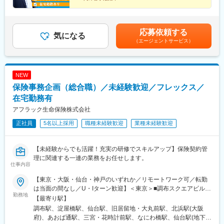
誠実な営業活動が評価され、実績により高年収を目指せます。長
別途転勤手当（4万円～6万円/月）の支給があります。※受動喫煙
■完全週休2日制（土日祝休み）
くお客様に寄り添い信頼関係を築けるやりがいがあります。
■事務から企画・業務設計へ
対策：屋内全面禁煙
■専門性を高める研修制度
■フレックス・在宅勤務あり
変更の範囲：会社の定める業務
応募依頼する
気になる
（エージェントサービス）
NEW
保険事務企画（総合職）／未経験歓迎／フレックス／
在宅勤務有
アフラック生命保険株式会社
正社員
5名以上採用
職種未経験歓迎
業種未経験歓迎
【未経験からでも活躍！充実の研修でスキルアップ】保険契約管
理に関連する一連の業務をお任せします。
仕事内容
【東京・大阪・仙台・神戸のいずれか／リモートワーク可／転勤
は当面の間なし／U・Iターン歓迎】＜東京＞■調布スクエアビル東
勤務地
京都調布市小島町2-33-2◎京王線・京王相模原線「調布駅」より
【最寄り駅】
徒歩1分■調布サウスゲートビル東京都調布市小島町2-48-26◎京
調布駅、淀屋橋駅、仙台駅、旧居留地・大丸前駅、北浜駅(大阪
王線・京王相模原線「調布駅」より徒歩1分＜大阪＞■淀屋橋フレ
府)、あおば通駅、三宮・花時計前駅、なにわ橋駅、仙台駅(地下