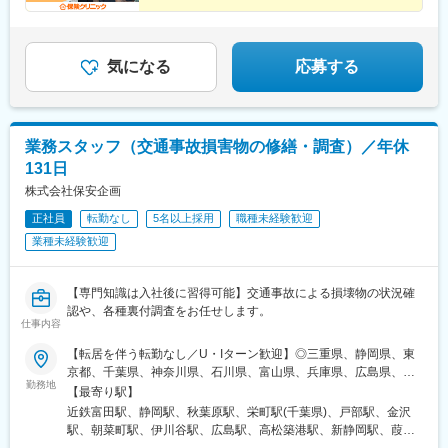
★女性管理職33％／産育休復帰率100％
の森駅、木更津駅、成田駅、熊谷駅、大宮駅(埼玉県)、西川口駅、
★20代～30代活躍中
鳩ケ谷駅、見沼代親水公園駅、越谷レイクタウン駅、和光市駅、
★残業月平均6h程
花崎駅、上福岡駅、小手指駅、川口駅、黒田駅(愛知県)、中央市場
前駅、仁川駅、心斎橋駅、横堤駅、大阪梅田駅(阪神線)、七道駅、
気になる
応募する
大日駅、樟葉駅、河内天美駅、高槻駅、片浜駅、ナゴヤドーム前
矢田駅、米野木駅、小松駅、野々市駅(ＩＲいしかわ鉄道線)、竹下
駅、西鉄千早駅、賀茂駅、天拝山駅、バスセンター前駅、新札幌
駅、東札幌駅、水道橋駅、都庁前駅、東池袋駅、大崎広小路駅、
業務スタッフ（交通事故損害物の修繕・調査）／年休
奥沢駅、代官山駅、赤羽岩淵駅、京成曳舟駅、大師前駅、大森駅
131日
(東京都)、蒲田駅、立川北駅、府中競馬正門前駅、つつじケ丘駅、
幡ケ谷駅、京王多摩川駅、平沼橋駅、新丸子駅、京急川崎駅、石
株式会社保安企画
上駅、海老名駅(相鉄・小田急)、茅ケ崎駅、船橋駅、公園駅、木曽
正社員
転勤なし
5名以上採用
職種未経験歓迎
川駅、長堀橋駅、今福鶴見駅、北新地駅、大和川駅、高槻市駅、
業種未経験歓迎
矢田駅(愛知県)、千早駅、朝倉街道駅、新さっぽろ駅、御茶ノ水
駅、新宿西口駅、梅屋敷駅(東京都)、立川南駅、府中本町駅、布田
駅、高島町駅、東海神駅、ユーカリが丘駅、四ツ橋駅、西梅田
【専門知識は入社後に習得可能】交通事故による損壊物の状況確
駅、高須神社駅、香椎宮前駅
認や、各種裏付調査をお任せします。
仕事内容
【転居を伴う転勤なし／U・Iターン歓迎】◎三重県、静岡県、東
京都、千葉県、神奈川県、石川県、富山県、兵庫県、広島県、香
勤務地
川県の各拠点◎希望勤務地で活躍可能です！■四日市営業所：三重
【最寄り駅】
県四日市市茂福149-1■静岡営業所：静岡県静岡市駿河区南町18-
近鉄富田駅、静岡駅、秋葉原駅、栄町駅(千葉県)、戸部駅、金沢
1■東京支店：東京都千代田区外神田1-8-13■千葉営業所：千葉県
駅、朝菜町駅、伊川谷駅、広島駅、高松築港駅、新静岡駅、葭川
千葉市中央区富士見1-15-8■横浜営業所：神奈川県横浜市西区中央