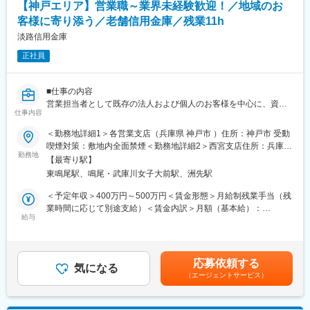
【神戸エリア】営業職～業界未経験歓迎！／地域のお
言もあります。個人の評価は、目標達成率（個人業績）だけでな
く、プロセスや業務能力を加味してで評価、賞与や昇給に反映さ
客様に寄り添う／老舗信用金庫／残業11h
れます。
淡路信用金庫
■配属先情報
正社員
明石市内
※居住先やご希望も考慮いたします。
■仕事の内容
営業担当者として既存の法人および個人のお客様を中心に、資金
■入社後
仕事内容
繰りのご相談等の融資業務から資産運用のご相談まで幅広く担当
まずは金融事務の流れを身に着けていただきます。その後習熟度
していただきます。詳細は下記になります。
に応じて顧客を引継ぎをします。
＜勤務地詳細1＞各営業支店（兵庫県 神戸市 ）住所：神戸市 受動
喫煙対策：敷地内全面禁煙＜勤務地詳細2＞西宮支店住所：兵庫県
【お客様・取り扱い商品の詳細】
■研修制度
勤務地
西宮市笠屋町13番36号 受動喫煙対策：屋内全面禁煙
【最寄り駅】
法人8割：個人2割。既存8割：新規2割(お客様からの紹介も多数)
現在特に取組んでいるのが「“人財”育成」を目指した充実の研修制
東鳴尾駅、鳴尾・武庫川女子大前駅、洲先駅
・預金業務、保険販売、融資（個人ローン、住宅ローン）、法人
度です。外部派遣研修や職場内研修はもちろん、通信講座、資格
融資等
取得をサポートし、職員一人ひとりのレベルアップを図っていま
＜予定年収＞400万円～500万円＜賃金形態＞月給制残業手当（残
す。
業時間に応じて別途支給）＜賃金内訳＞月額（基本給）：
■キャリアパス
【階層別】
給与
250,000円～350,000円その他固定手当/月：10,000円＜月給＞
まずは、営業職として金融業務全般を担当することにより、幅広
新入職員研修、初級管理者研修、中堅管理者研修、次長研修、支
260,000円～360,000円＜昇給有無＞有＜残業手当＞有＜給与補足
い業務知識を身につけていただきます。将来的にはチームリーダ
店長研修ほか
＞賃金はあくまでも目安の金額であり、選考を通じて上下する可
ー、経ては管理職を目指していただく方、大歓迎です。
【職務別】
能性があります。月給(月額)は固定手当を含めた表記です。
応募依頼する
テラー研修、年金研修、融資渉外研修、財務分析研修、経営改善
気になる
（エージェントサービス）
■評価制度
支援研修ほか
個人目標は上長と面談の上で決定し、3か月に1回の個人面談で助
言もあります。個人の評価は、目標達成率（個人業績）だけでな
■社風