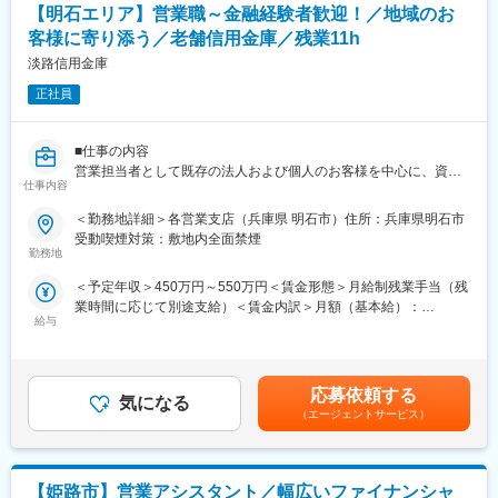
く、プロセスや業務能力を加味してで評価、賞与や昇給に反映さ
【明石エリア】営業職～金融経験者歓迎！／地域のお
れます。
■働き方
客様に寄り添う／老舗信用金庫／残業11h
・年休122日
■配属先情報
淡路信用金庫
・残業11時間程度
神戸市内
・転勤無し
正社員
※居住先やご希望も考慮いたします。
■淡路信用金庫の魅力
■研修制度
地域経済の持続的発展に貢献する金融機能の提供だけにとどまら
■仕事の内容
現在特に取組んでいるのが「“人財”育成」を目指した充実の研修制
ず、文化や教育、環境など地域社会の活性化に貢献しているのも
営業担当者として既存の法人および個人のお客様を中心に、資金
度です。外部派遣研修や職場内研修はもちろん、通信講座、資格
同金庫の特徴です。例えば、第一回から参加する淡路島まつり
仕事内容
繰りのご相談等の融資業務から資産運用のご相談まで幅広く担当
取得をサポートし、職員一人ひとりのレベルアップを図っていま
「おどり大会」、洲本市・龍谷大学との連携で始まった「かいぼ
していただきます。詳細は下記になります。
＜勤務地詳細＞各営業支店（兵庫県 明石市）住所：兵庫県明石市
す。
り（※）」、洲本川で開催されるボート競技大会「洲本川レガッ
受動喫煙対策：敷地内全面禁煙
【階層別】
タ」など、多彩な地域行事への参加・協賛を行っており、地域に
【お客様・取り扱い商品の詳細】
勤務地
新入職員研修、初級管理者研修、中堅管理者研修、次長研修、支
に根差した金庫として愛されています。
法人8割：個人2割。既存8割：新規2割(お客様からの紹介も多数)
店長研修ほか
＜予定年収＞450万円～550万円＜賃金形態＞月給制残業手当（残
・預金業務、保険販売、融資（個人ローン、住宅ローン）、法人
【職務別】
業時間に応じて別途支給）＜賃金内訳＞月額（基本給）：
融資等
テラー研修、年金研修、融資渉外研修、財務分析研修、経営改善
給与
270,000円～370,000円その他固定手当/月：10,000円＜月給＞
支援研修ほか
280,000円～380,000円＜昇給有無＞有＜残業手当＞有＜給与補足
■キャリアパス
＞賃金はあくまでも目安の金額であり、選考を通じて上下する可
まずは、営業職として金融業務全般を担当することにより、幅広
■社風
能性があります。月給(月額)は固定手当を含めた表記です。
い業務知識を身につけていただきます。将来的にはチームリーダ
応募依頼する
どの支店の社員も雰囲気がとても明るく、柔らかく、いきいきと
気になる
ー、経ては管理職を目指していただく方、大歓迎です。
（エージェントサービス）
働いています。職員同士の距離感が近く、風通しのよい雰囲気で
す。新卒にてご入社される方の入社決め手について「社風」と挙
■評価制度
げられる方もいます。
個人目標は上長と面談の上で決定し、3か月に1回の個人面談で助
【姫路市】営業アシスタント／幅広いファイナンシャ
言もあります。個人の評価は、目標達成率（個人業績）だけでな