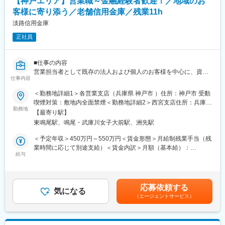
【神戸エリア】営業職～金融経験者歓迎！／地域のお
言もあります。個人の評価は、目標達成率（個人業績）だけでな
働いています。職員同士の距離感が近く、風通しのよい雰囲気で
く、プロセスや業務能力を加味してで評価、賞与や昇給に反映さ
客様に寄り添う／老舗信用金庫／残業11h
す。新卒にてご入社される方の入社決め手について「社風」と挙
れます。
淡路信用金庫
げられる方もいます。
■配属先情報
正社員
■働き方
淡路島
・年休122日
※居住先やご希望も考慮いたします。
・残業11時間程度
■仕事の内容
・転勤無し
営業担当者として既存の法人および個人のお客様を中心に、資金
■研修制度
仕事内容
繰りのご相談等の融資業務から資産運用のご相談まで幅広く担当
現在特に取組んでいるのが「“人財”育成」を目指した充実の研修制
■淡路信用金庫の魅力
していただきます。詳細は下記になります。
度です。外部派遣研修や職場内研修はもちろん、通信講座、資格
＜勤務地詳細1＞各営業支店（兵庫県 神戸市 ）住所：神戸市 受動
地域経済の持続的発展に貢献する金融機能の提供だけにとどまら
取得をサポートし、職員一人ひとりのレベルアップを図っていま
喫煙対策：敷地内全面禁煙＜勤務地詳細2＞西宮支店住所：兵庫県
ず、文化や教育、環境など地域社会の活性化に貢献しているのも
【お客様・取り扱い商品の詳細】
す。
勤務地
西宮市笠屋町13番36号 受動喫煙対策：屋内全面禁煙
【最寄り駅】
同金庫の特徴です。例えば、第一回から参加する淡路島まつり
法人8割：個人2割。既存8割：新規2割(お客様からの紹介も多数)
【階層別】
「おどり大会」、洲本市・龍谷大学との連携で始まった「かいぼ
東鳴尾駅、鳴尾・武庫川女子大前駅、洲先駅
・預金業務、保険販売、融資（個人ローン、住宅ローン）、法人
新入職員研修、初級管理者研修、中堅管理者研修、次長研修、支
り（※）」、洲本川で開催されるボート競技大会「洲本川レガッ
融資等
店長研修ほか
＜予定年収＞450万円～550万円＜賃金形態＞月給制残業手当（残
タ」など、多彩な地域行事への参加・協賛を行っており、地域に
【職務別】
業時間に応じて別途支給）＜賃金内訳＞月額（基本給）：
に根差した金庫として愛されています。
■キャリアパス
テラー研修、年金研修、融資渉外研修、財務分析研修、経営改善
給与
270,000円～370,000円その他固定手当/月：10,000円＜月給＞
まずは、営業職として金融業務全般を担当することにより、幅広
支援研修ほか
280,000円～380,000円＜昇給有無＞有＜残業手当＞有＜給与補足
い業務知識を身につけていただきます。将来的にはチームリーダ
＞賃金はあくまでも目安の金額であり、選考を通じて上下する可
ー、経ては管理職を目指していただく方、大歓迎です。
■社風
能性があります。月給(月額)は固定手当を含めた表記です。
応募依頼する
どの支店の社員も雰囲気がとても明るく、柔らかく、いきいきと
気になる
（エージェントサービス）
■評価制度
働いています。職員同士の距離感が近く、風通しのよい雰囲気で
個人目標は上長と面談の上で決定し、3か月に1回の個人面談で助
す。新卒にてご入社される方の入社決め手について「社風」と挙
言もあります。個人の評価は、目標達成率（個人業績）だけでな
げられる方もいます。