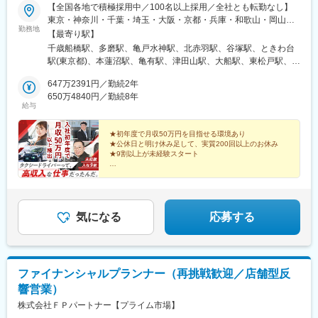
【全国各地で積極採用中／100名以上採用／全社とも転勤なし】
東京・神奈川・千葉・埼玉・大阪・京都・兵庫・和歌山・岡山・
勤務地
静岡・群馬・秋田◎ご希望のグループ会社にご応募可能です。◎
【最寄り駅】
ハイヤーを扱える営業所もあります。※屋内・営業車車両原則禁煙
千歳船橋駅、多磨駅、亀戸水神駅、北赤羽駅、谷塚駅、ときわ台
駅(東京都)、本蓮沼駅、亀有駅、津田山駅、大船駅、東松戸駅、二
和向台駅、穴川駅(千葉県)、今羽駅、福駅、姫島駅、西中島南方
647万2391円／勤続2年
駅、三国駅(大阪府)、加島駅、神崎川駅、長原駅(大阪府)、大国町
650万4840円／勤続8年
駅、我孫子町駅、南巽駅、ＪＲ長瀬駅、荒本駅、門真南駅、古川
給与
橋駅、江坂駅、大阪空港駅(大阪モノレール)、栂・美木多駅、深井
駅、曽根駅(大阪府)、忠岡駅、西大路駅、梅小路京都西駅、椥辻
★初年度で月収50万円を目指せる環境あり
駅、深江駅(兵庫県)、紀三井寺駅、倉敷駅、備前西市駅、三島広小
★公休日と明け休み足して、実質200回以上のお休み
路駅、清水駅(静岡県)、東静岡駅、来宮駅、沼津駅、長泉なめり
★9割以上が未経験スタート
駅、田京駅、西焼津駅、菊川駅(静岡県)、北高崎駅、羽後本荘駅、
・業界最大級の安定グループ
刈和野駅、大久保駅(秋田県)、新屋駅(秋田県)、吉野原駅、御幣島
・残業ゼロOK！稼ぐも休むも『自分に合わせる働き
駅、今宮駅、長居駅(阪和線)、東寺駅、三島田町駅、長沼駅(静岡
方』
県)、今宮戎駅、長居駅(地下鉄)、柚木駅(静岡鉄道線)
・ノルマや人間関係にも、縛られない正社員へ
気になる
応募する
ファイナンシャルプランナー（再挑戦歓迎／店舗型反
響営業）
株式会社ＦＰパートナー【プライム市場】