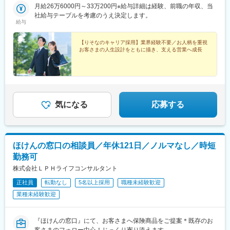
京本社＞東京都江東区木場1丁目5番65号 深川ギャザリア Ｗ2棟当
月給26万6000円～33万200円※給与詳細は経験、前職の年収、当
社では「本拠エリア制度」を導入。本拠エリアを関東（東京、神
社給与テーブルを考慮のうえ決定します。
給与
奈川、埼玉、千葉）とした場合、関東エリア内での異動・配属を
基本とします。関西（大阪、京都、兵庫、奈良）とした場合は、
関西エリアでの異動・配属を基本とします。これは本拠エリアを
【りそなのキャリア採用】業界経験不要／お人柄を重視
お客さまの人生設計をともに描き、支える営業へ成長
生活基盤としつつ、キャリアを積んでもらうことを目的としてい
ます。ただし、ご本人が希望する業務や、会社として経験してほ
しい業務がある場合は、キャリア形成の為に期間（原則、最長4
年）を限定した隔地転勤の可能性があります。こうした転勤を行
う際には、ご本人の家庭の状況等を考慮したうえで、異動配置を
行います。屋内全面禁煙、就業時間内禁煙
気になる
応募する
ほけんの窓口の相談員／年休121日／ノルマなし／時短
勤務可
株式会社ＬＰＨライフコンサルタント
正社員
転勤なし
5名以上採用
職種未経験歓迎
業種未経験歓迎
『ほけんの窓口』にて、お客さまへ保険商品をご提案＊既存のお