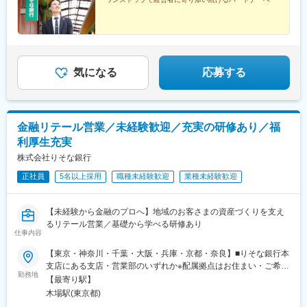
生活基盤としつつ、キャリアを積んでもらうことを目的としてい
ます。ただし、ご本人が希望する業務や、会社として経験してほ
しい業務がある場合は、キャリア形成の為に期間（原則、最長4
年）を限定した隔地転勤の可能性があります。こうした転勤を行
う際には、ご本人の家庭の状況等を考慮したうえで、異動配置を
行います。屋内全面禁煙、就業時間内禁煙
気になる
応募する
金融リテール営業／未経験歓迎／充実の研修あり／福
利厚生充実
株式会社りそな銀行
正社員
5名以上採用
職種未経験歓迎
業種未経験歓迎
【未経験から金融のプロへ】地域のお客さまの資産づくりを支え
るリテール営業／基礎から学べる研修あり
仕事内容
【東京・神奈川・千葉・大阪・兵庫・京都・奈良】■りそな銀行本
支店にある支店・営業部のいずれか※配属拠点はお住まい・ご希
勤務地
望・適性などを考慮して決定※入社後の研修は、居住地に応じて東
【最寄り駅】
京または大阪で受講いただきます。期間中、東京の方は大阪、大
木場駅(東京都)
阪の方は東京で数日研修を受講いただく可能性もあります。＜東