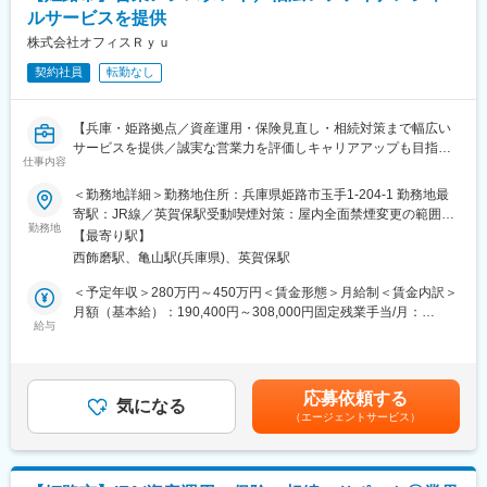
■働き方
く、プロセスや業務能力を加味してで評価、賞与や昇給に反映さ
ルサービスを提供
・年休122日
れます。
株式会社オフィスＲｙｕ
・残業11時間程度
・転勤無し
■配属先情報
契約社員
転勤なし
明石市内
■淡路信用金庫の魅力
※居住先やご希望も考慮いたします。
地域経済の持続的発展に貢献する金融機能の提供だけにとどまら
【兵庫・姫路拠点／資産運用・保険見直し・相続対策まで幅広い
ず、文化や教育、環境など地域社会の活性化に貢献しているのも
サービスを提供／誠実な営業力を評価しキャリアアップも目指せ
■研修制度
同金庫の特徴です。例えば、第一回から参加する淡路島まつり
仕事内容
る環境】
現在特に取組んでいるのが「“人財”育成」を目指した充実の研修制
「おどり大会」、洲本市・龍谷大学との連携で始まった「かいぼ
■業務概要
度です。外部派遣研修や職場内研修はもちろん、通信講座、資格
＜勤務地詳細＞勤務地住所：兵庫県姫路市玉手1-204-1 勤務地最
り（※）」、洲本川で開催されるボート競技大会「洲本川レガッ
・当社は兵庫県姫路市に拠点を構え、資産運用や生命保険の見直
取得をサポートし、職員一人ひとりのレベルアップを図っていま
寄駅：JR線／英賀保駅受動喫煙対策：屋内全面禁煙変更の範囲：
タ」など、多彩な地域行事への参加・協賛を行っており、地域に
し、相続対策まで幅広いファイナンシャルサービスを展開してい
す。
勤務地
会社の定める事業所
【最寄り駅】
に根差した金庫として愛されています。
ます。
【階層別】
西飾磨駅、亀山駅(兵庫県)、英賀保駅
・営業アシスタント職として、以下業務をお任せ致します（個
新入職員研修、初級管理者研修、中堅管理者研修、次長研修、支
人・法人のお客様に対し直接的なご提案を行いません）
店長研修ほか
＜予定年収＞280万円～450万円＜賃金形態＞月給制＜賃金内訳＞
【職務別】
月額（基本給）：190,400円～308,000円固定残業手当/月：
■業務詳細
テラー研修、年金研修、融資渉外研修、財務分析研修、経営改善
給与
41,600円～67,000円（固定残業時間30時間0分/月）超過した時間
・営業補助全般
支援研修ほか
外労働の残業手当は追加支給＜月給＞232,000円～375,000円（一
・営業スタッフのスケジュール管理や進捗管理
律手当を含む）＜昇給有無＞有＜残業手当＞有＜給与補足＞※給与
・顧客への代理連絡や資料作成
■社風
詳細は経験・能力等を考慮の上、同社規定により決定・賞与あり※
応募依頼する
・面談顧客との対応準備
どの支店の社員も雰囲気がとても明るく、柔らかく、いきいきと
気になる
業績による、初年度は無し賃金はあくまでも目安の金額であり、
（エージェントサービス）
・契約書類の作成・チェック
働いています。職員同士の距離感が近く、風通しのよい雰囲気で
選考を通じて上下する可能性があります。月給(月額)は固定手当を
・契約の保全手続き、満期・更新案内
す。新卒にてご入社される方の入社決め手について「社風」と挙
含めた表記です。
げられる方もいます。
■扱うサービス