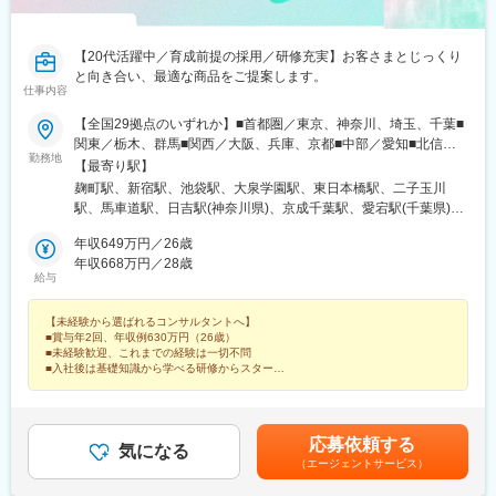
【20代活躍中／育成前提の採用／研修充実】お客さまとじっくり
と向き合い、最適な商品をご提案します。
仕事内容
【全国29拠点のいずれか】■首都圏／東京、神奈川、埼玉、千葉■
関東／栃木、群馬■関西／大阪、兵庫、京都■中部／愛知■北信越
勤務地
／新潟■東北／福島■中四国／岡山、広島■九州／福岡※詳細住所は
【最寄り駅】
「勤務地一覧」からご確認いただけます※受動喫煙対策：屋内全面
麹町駅、新宿駅、池袋駅、大泉学園駅、東日本橋駅、二子玉川
禁煙※U・Iターン支援あり（社宅制度など）★：総合職の募集
駅、馬車道駅、日吉駅(神奈川県)、京成千葉駅、愛宕駅(千葉県)、
━━━全国転勤を含む総合職での募集です。4年程度のサイクルで
秩父駅、新伊勢崎駅、館林駅、太田駅(群馬県)、今市駅、沼田駅、
支店や部署を異動し、経験を積み重ねながらキャリアを進んでい
年収649万円／26歳
会津若松駅、新潟駅、高田駅(新潟県)、伏見駅(愛知県)、名鉄一宮
きます。定例で行う上長との面談で「マネジメントを目指した
年収668万円／28歳
駅、京都河原町駅、堺筋本町駅、川西能勢口駅、岡山駅前駅、本
給与
い」「経験を活かして人事へキャリアチェンジしたい」などの希
通駅、呉駅、天神駅、平和通駅、半蔵門駅、南新宿駅、馬喰横山
望を出すことが可能です。日頃から上司との距離も近く、個人の
駅、二子新地駅、関内駅、千葉駅、御花畑駅、下今市駅、丸の内
【未経験から選ばれるコンサルタントへ】
働きっぷりがよく見える環境。希望や適性、これからに対する期
駅(愛知県)、尾張一宮駅、烏丸駅、本町駅、川西池田駅、岡山駅、
■賞与年2回、年収例630万円（26歳）
待などに応じて、最適な配属を行っています。◎社宅制度、引っ
袋町駅、西鉄福岡駅、小倉駅(福岡県)、永田町駅、新宿西口駅、浜
■未経験歓迎、これまでの経験は一切不問
越し費用負担があり、生活の不安なく経験の幅を広げていただけ
町駅、新千葉駅、栄駅(愛知県)、西一宮駅、四条駅(京都市営)、西
■入社後は基礎知識から学べる研修からスタート
ます。
■創業110年超の安定基盤、福利厚生が充実
川緑道公園駅、紙屋町西駅、天神南駅、旦過駅
■土日祝休み、18時退社の推進
応募依頼する
気になる
（エージェントサービス）