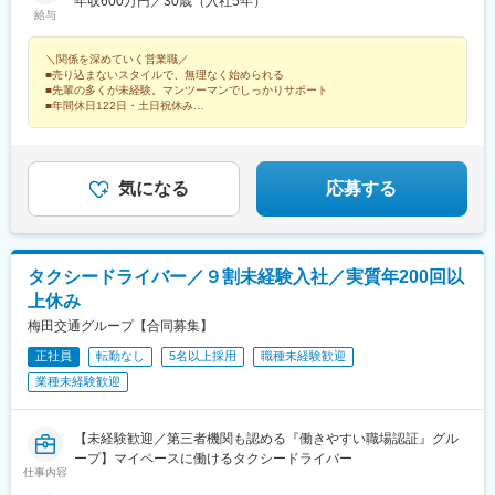
の場合は、転居を伴う転勤はありません。※地域限定型の拠点：
年収600万円／30歳（入社5年）
給与
(1)首都圏（東京・埼玉・横浜）、(2)関西圏（大阪・神戸）、(3)
福岡※地域限定型の場合も、首都圏、関西圏は（）内の範囲で異動
＼関係を深めていく営業職／
の可能性あり。★ハイブリッドワークも可能！「不動産管理会社
■売り込まないスタイルで、無理なく始められる
様の定休日に合わせて、水曜日は在宅勤務（リモートワーク）」
■先輩の多くが未経験。マンツーマンでしっかりサポート
など、出社と在宅を組み合わせた働き方も可能です。※原則出社で
■年間休日122日・土日祝休み
す。配属先によって異なりますので、詳しくはご相談ください。※
■平均年収624万円・賞与年2回
受動喫煙対策あり（各拠点で実施）
気になる
応募する
タクシードライバー／９割未経験入社／実質年200回以
上休み
梅田交通グループ【合同募集】
正社員
転勤なし
5名以上採用
職種未経験歓迎
業種未経験歓迎
【未経験歓迎／第三者機関も認める『働きやすい職場認証』グル
ープ】マイペースに働けるタクシードライバー
仕事内容