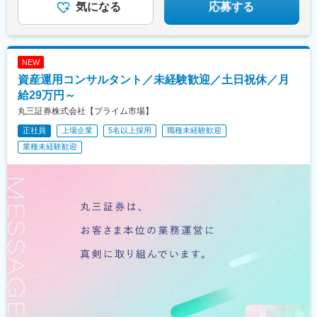
気になる
応募する
NEW
資産運用コンサルタント／未経験歓迎／土日祝休／月
給29万円～
丸三証券株式会社【プライム市場】
正社員
上場企業
5名以上採用
職種未経験歓迎
業種未経験歓迎