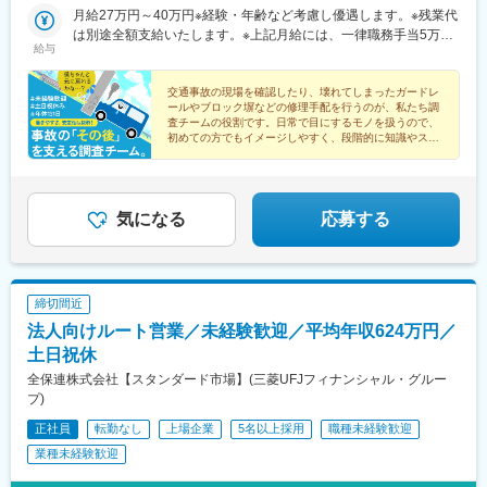
公園駅、平沼橋駅、高松駅(香川県)、日吉町駅、千葉中央駅、高島
1-36-2■金沢営業所：石川県金沢市示野中町2丁目10■富山営業
月給27万円～40万円※経験・年齢など考慮し優遇します。※残業代
町駅、猿猴橋町駅
所：富山県富山市蜷川342-1■兵庫営業所：兵庫県神戸市西区池上
は別途全額支給いたします。※上記月給には、一律職務手当5万円
給与
3-1-5■広島営業所：広島県広島市東区光町1-10-19■四国営業所：
を含みます。
香川県高松市サンポート2-1受動喫煙対策：屋内禁煙
交通事故の現場を確認したり、壊れてしまったガードレ
ールやブロック塀などの修理手配を行うのが、私たち調
査チームの役割です。日常で目にするモノを扱うので、
初めての方でもイメージしやすく、段階的に知識やスキ
ルを身に付けていける環境が整っています。
気になる
応募する
締切間近
法人向けルート営業／未経験歓迎／平均年収624万円／
土日祝休
全保連株式会社【スタンダード市場】(三菱UFJフィナンシャル・グルー
プ)
正社員
転勤なし
上場企業
5名以上採用
職種未経験歓迎
業種未経験歓迎