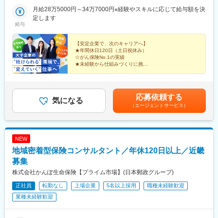
ックスタワー大阪府大阪市中央区高麗橋3-3-11◎京阪本線・地下
鉄)、貿易センター駅
鉄御堂筋線「淀屋橋駅」より徒歩3分■淀屋橋センタービル大阪府
月給28万5000円～34万7000円※経験やスキルに応じて給与額を決
大阪市中央区高麗橋3-4-10◎京阪本線・地下鉄御堂筋線「淀屋橋
定します
給与
駅」より徒歩3分＜仙台＞■アエル宮城県仙台市青葉区中央1-3-
1◎JR「仙台駅」より徒歩3分＜神戸＞■クリエイト神戸兵庫県神
戸市中央区京町80◎神戸市営地下鉄海岸線「三宮・花時計前駅」
【安定企業で、次のキャリアへ】
★年間休日120日（土日祝休み）
より徒歩4分※初期配属地確約総合職採用のため、将来的な配置転
☆がん保険No.1の実績
換や全国転勤の可能性があります。一都三県以外の配属の場合、
★未経験から仕組みづくりに挑戦
別途転勤手当（4万円～6万円/月）の支給があります。※受動喫煙
☆フレックス・在宅勤務あり
対策：屋内全面禁煙
応募依頼する
気になる
（エージェントサービス）
NEW
地域密着型保険コンサルタント／年休120日以上／近畿
募集
株式会社かんぽ生命保険【プライム市場】(日本郵政グループ)
正社員
転勤なし
上場企業
5名以上採用
職種未経験歓迎
業種未経験歓迎