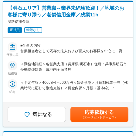
【明石エリア】営業職～業界未経験歓迎！／地域のお
客様に寄り添う／老舗信用金庫／残業11h
淡路信用金庫
正社員
転勤なし
■仕事の内容
営業担当者として既存の法人および個人のお客様を中心に、資金
仕事内容
繰りのご相談等の融資業務から資産運用のご相談まで幅広く担当
していただきます。詳細は下記になります。
＜勤務地詳細＞各営業支店（兵庫県 明石市）住所：兵庫県明石市
受動喫煙対策：敷地内全面禁煙
【お客様・取り扱い商品の詳細】
勤務地
法人8割：個人2割。既存8割：新規2割(お客様からの紹介も多数)
＜予定年収＞400万円～500万円＜賃金形態＞月給制残業手当（残
・預金業務、保険販売、融資（個人ローン、住宅ローン）、法人
業時間に応じて別途支給）＜賃金内訳＞月額（基本給）：
融資等
給与
250,000円～350,000円その他固定手当/月：10,000円＜月給＞
260,000円～360,000円＜昇給有無＞有＜残業手当＞有＜給与補足
■キャリアパス
＞賃金はあくまでも目安の金額であり、選考を通じて上下する可
まずは、営業職として金融業務全般を担当することにより、幅広
能性があります。月給(月額)は固定手当を含めた表記です。
い業務知識を身につけていただきます。将来的にはチームリーダ
応募依頼する
気になる
ー、経ては管理職を目指していただく方、大歓迎です。
（エージェントサービス）
■評価制度
個人目標は上長と面談の上で決定し、3か月に1回の個人面談で助