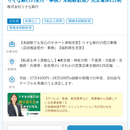
りそな銀行の受付・事務／未経験歓迎／完全週休2日制
歌山市駅、海南駅、紀伊田辺駅、湯浅駅、市役所前駅(和歌山県)、
岩出駅、紀伊勝浦駅、大谷駅(和歌山県)、島ノ関駅、水口石橋駅、
株式会社りそな銀行
一乗寺駅、四条駅(京都市営)、墨染駅、宇治駅(奈良線)、鹿王院
駅、今川駅(大阪府)、我孫子前駅、北浜駅(大阪府)、深江橋駅、野
正社員
転勤なし
5名以上採用
職種未経験歓迎
田阪神駅、天下茶屋駅、大小路駅、和泉大宮駅、ＪＲ河内永和
駅、富田林駅、守口駅、宮之阪駅、みなと元町駅、魚崎駅、西代
業種未経験歓迎
駅、さくら夙川駅、尼崎駅(阪神線)、山陽明石駅、奈良駅、高田駅
(奈良県)、畝傍駅、香芝駅、紀伊御坊駅、元田中駅、烏丸駅、丹波
【未経験でも安心のサポート体制充実】りそな銀行の窓口事務
橋駅、有栖川駅、海老江駅、岸里玉出駅、河内小阪駅、土居駅(大
（店頭相談受付・事務）【福利厚生充実】
阪府)、花隈駅、住吉駅(兵庫県・阪神線)、西新町駅、大和八木
仕事内容
駅、西御坊駅
【転居を伴う異動なし】■東京都・神奈川県・千葉県・大阪府・京
都府・兵庫県・奈良県のいずれかの営業店東京都内126店舗、神
勤務地
奈川県内37店舗、千葉県内17店舗、大阪府内115店舗、京都府内8
店舗、兵庫県内23店舗、奈良県内15店舗の店舗網があり、お住ま
月給：27万4100円～28万100円※経験や前職での年収、当社給与
いやご希望を伺いながら配属を決定いたします。※ご入社後1カ月
テーブルを考慮のうえ決定します。
程度研修を受けていただき、その後、それぞれの配属先に着任し
給与
ていただきます。※ご担当いただく業務、配属先については、お住
まい、ご希望、適性等を考慮し決定します。◎受動喫煙対策（屋
【アパレル、飲食、航空業界など、異業種から活躍して
内全面禁煙、就業時間内禁煙）
いる先輩多数！】
◎金融知識不問！コミュニケーション力が活かせる
◎年間休日122日
◎女性管理職実績も多数
◎新卒／キャリアの垣根なし