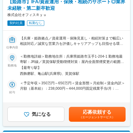
【姫路市】IFA/資産運用・保険・相続のサポート◎業界
企業の保険コンサルティングリスクマネジメント
■働き方
未経験・第二新卒歓迎
個人のライフプラン立案
・年休122日
事業継承プランと相談
株式会社オフィスＲｙｕ
・残業11時間程度
相続対策プランと相談
・転勤無し
契約社員
転勤なし
ファイナンシャルプランニング
資産運用やライフプラン設計
■淡路信用金庫の魅力
各種セミナー
地域経済の持続的発展に貢献する金融機能の提供だけにとどまら
【兵庫・姫路拠点／資産運用・保険見直し・相続対策まで幅広い
ず、文化や教育、環境など地域社会の活性化に貢献しているのも
相談対応／誠実な営業力を評価しキャリアアップも目指せる環
■教育体制
同金庫の特徴です。例えば、第一回から参加する淡路島まつり
仕事内容
境】
OJTや社内研修、資格取得支援が充実しており、業界未経験から
「おどり大会」、洲本市・龍谷大学との連携で始まった「かいぼ
■業務概要
＜勤務地詳細＞勤務地住所：兵庫県姫路市玉手1-204-1 勤務地最
でも着実に成長できます。
り（※）」、洲本川で開催されるボート競技大会「洲本川レガッ
・当社は兵庫県姫路市に拠点を構え、資産運用や生命保険の見直
寄駅：JR線／英賀保駅受動喫煙対策：屋内全面禁煙変更の範囲：
タ」など、多彩な地域行事への参加・協賛を行っており、地域に
し、相続対策まで幅広いファイナンシャルサービスを展開してい
勤務地
会社の定める事業所
■企業の特徴/魅力
【最寄り駅】
に根差した金庫として愛されています。
ます。
地域密着型で信頼を大切にし、長くお客様の人生に寄り添うプロ
西飾磨駅、亀山駅(兵庫県)、英賀保駅
・営業職として、個人・法人のお客様に対し直接的なご提案を行
集団として成長し続けています。
う第一窓口としてご活躍いただきます。
＜予定年収＞350万円～650万円＜賃金形態＞月給制＜賃金内訳＞
・新規相談対応から継続的なアフターフォローまで一貫したサポ
月額（基本給）：238,000円～444,000円固定残業手当/月：
■業務の魅力
ートを行い、ライフプランや資産に関する課題解決を誠実に支援
給与
52,000円～96,000円（固定残業時間30時間0分/月）超過した時間
誠実な営業活動が評価され、実績により高年収を目指せます。長
することが主な役割です。
外労働の残業手当は追加支給＜月給＞290,000円～540,000円（一
くお客様に寄り添い信頼関係を築けるやりがいがあります。
律手当を含む）＜昇給有無＞有＜残業手当＞有＜給与補足＞※給与
■業務詳細
詳細は経験・能力等を考慮の上、同社規定により決定・賞与あり※
変更の範囲：会社の定める業務
応募依頼する
・新規ご相談者様には、まずヒアリングを実施し、目的や不安、
気になる
業績による、初年度は無し賃金はあくまでも目安の金額であり、
（エージェントサービス）
将来設計に関するご要望を的確に把握。
選考を通じて上下する可能性があります。月給(月額)は固定手当を
個人向け(例)：家計・保険・ライフプラン・相続相談、資産形成
含めた表記です。
※法人様のご相談も承っています