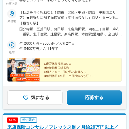
客さまのフォロー中心！じっくり寄り添えます
仕事内容
【転居を伴う転勤なし！関東・北陸・中部・関西・中四国エリ
ア】★最寄り店舗で面接実施（本社面接なし）◎U・Iターン歓迎
勤務地
◎一部店舗では自動車通勤も可◎居住地近くの店舗に優先配属
【最寄り駅】
（希望を考慮）◎転居を伴う転勤なし（居住地が変わる場合は相
国分寺駅、五反田駅、蒲田駅、京急蒲田駅、四谷三丁目駅、麻布
談可）【関東エリア】★積極募集中◆東京：北千住店、麻布十番
十番駅、北千住駅、速星駅、新高岡駅、本郷駅(愛知県)、金山駅
店、四ツ谷店、蒲田店、京急蒲田駅前店、五反田駅前店、国分寺
(愛知県)、伏見桃山駅、京都河原町駅、茶山・京都芸術大学駅、豊
駅前店【北陸エリア】★積極募集中◆富山：富山婦中店、イオン
年収600万円～800万円／入社2年目
中駅、天王寺駅前駅、東姫路駅、土山駅、三宮・花時計前駅、芦
モール高岡店【中部エリア】★積極募集中◆愛知：名古屋名東
年収400万円／入社1年半
屋駅(東海道本線)、西川原駅、倉敷駅、舟入川口町駅、紙屋町東
給与
店、名古屋金山店【関西エリア】★京都で積極募集中◆京都：京
駅、伊予富田駅、余戸駅、いよ立花駅、大崎広小路駅、蓮沼駅、
都伏見桃山店、京都河原町駅前店、洛北阪急スクエア店◆大阪：
梅屋敷駅(東京都)、曙橋駅、上社駅、東別院駅、桃山御陵前駅、祇
豊中店、大阪阿倍野センタービル店◆兵庫：芦屋ラポルテ店、神
□産育休復帰率100％
園四条駅、元田中駅、岡町駅、大阪阿部野橋駅、神戸三宮駅(阪
■時短勤務実績多数
戸三ノ宮店、イオンタウン東加古川店、姫路市川橋通り店 【中四
急・神戸高速)、芦屋川駅、倉敷市駅、紙屋町西駅、鎌田駅、四ツ
□個人ノルマ・飛び込み営業なし
国エリア】◆岡山：岡山東川原店、倉敷店、アリオ倉敷店◆広
谷駅、中書島駅、三条駅(京都府)、天王寺駅、神戸三宮駅(阪神)、
■年間休日121日・土日祝休みも可！
島：広島店、広島観音店◆愛媛：今治店、松山余戸店、松山店 ※
□残業月5h以下
本通駅
受動喫煙防止対策：オフィス内禁煙
＼未経験の方も、ブランクがある方もOK♪／
「人と接することが好き」という思いを活かして活躍し
ませんか？
気になる
応募する
締切間近
NEW
来店保険コンサル／フレックス制／月給29万円以上／