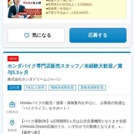
禁煙・分煙（喫煙スペースを別途設置）
■裁量大きく働ける！
駅、近鉄八尾駅、高田駅(奈良県)、学園前駅(奈良県)、学門駅、紀
■年間休日130日以上／土日祝休み
伊田辺駅、新宮駅、岡山駅前駅、倉敷市駅、六万寺駅、大牟田
■独身寮／社宅あり
駅、博多駅、唐津駅、武雄温泉駅、佐世保駅、本諫早駅、日本橋
■子育て手当あり（1万5,000円）
■年収800万円も目指せる！
駅(東京都)、成増駅、永田町駅、代官山駅、奥沢駅、井の頭公園
■中小型成長株特化
駅、神奈川駅、緑町駅、千葉駅、市川真間駅、新越谷駅、近鉄名
古屋駅、宇治山田駅、桃山御陵前駅、神戸三宮駅(阪急・神戸高
速)、北浜駅(大阪府)、なんば駅(地下鉄)、駒川中野駅、宮之阪駅、
気になる
応募する
大和高田駅、紀伊御坊駅、岡山駅、倉敷駅、新栄町駅(福岡県)、祇
園駅(福岡県)、佐世保中央駅、水天宮前駅、赤坂駅(東京都)、九品
仏駅、反町駅、千葉中央駅、国府台駅、名鉄名古屋駅、中書島
駅、神戸三宮駅(阪神)、なにわ橋駅、ＪＲ難波駅、高田市駅、西川
NEW
緑道公園駅、中佐世保駅
ホンダバイク専門店販売スタッフ／未経験大歓迎／賞
与5.3ヶ月
株式会社ホンダドリームジャパン
正社員
5名以上採用
職種未経験歓迎
業種未経験歓迎
Hondaバイクの販売・接客・保険案内を中心に、 お客様の快適な
『バイクライフ』をサポート！
仕事内容
【バイク通勤OK】※試用期間3ヵ月は公共交通機関となります全国
のHonda Dream店舗のうち、いずれかでの勤務となります。※配
勤務地
属は居住地を考慮し決定します■岩手県盛岡■宮城県仙台泉／宮城
【最寄り駅】