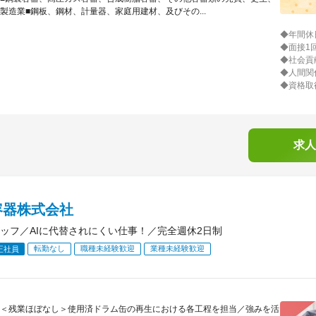
製造業■鋼板、鋼材、計量器、家庭用建材、及びその...
◆年間休
◆面接1
◆社会貢
◆人間関
◆資格取
求人
容器株式会社
ッフ／AIに代替されにくい仕事！／完全週休2日制
転勤なし
職種未経験歓迎
業種未経験歓迎
正社員
＜残業ほぼなし＞使用済ドラム缶の再生における各工程を担当／強みを活