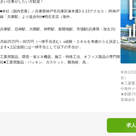
きい仕事がしたい方歓迎！
■本社（国内営業）／兵庫県神戸市兵庫区塚本通3-1-13アクセス：JR神戸
線「兵庫駅」より徒歩9分■明石支店（海外...
兵庫駅、厄神駅、大開駅、神野駅、新開地駅、市場駅(兵庫県・加古川)
月給25万円～30万円（一律手当含む）※経験・スキルを考慮のうえ決定し
ます※上記金額には一律手当として以下の手当が...
工業用製品、環境・省エネ機器、施工・特殊工法、オフィス製品の専門商
社■工業用製品：パッキン、ガスケット、断熱材、高...
年休12
女）
★三菱重
や海外メ
★創業7
老舗会社
求人