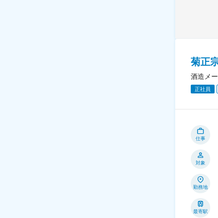
菊正
酒造メー
正社員
仕事
対象
勤務地
最寄駅