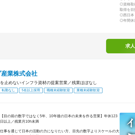
◎資格取
取得を目
◎西日本
◎年間休
求人
ダ産業株式会社
を止めないインフラ資材の提案営業／残業ほぼなし
転勤なし
5名以上採用
職種未経験歓迎
業種未経験歓迎
【目の前の数字ではなく5年、10年後の日本の未来を作る営業】年休123
日以上／残業月10h未満
仕事を通じて日本の活動の力になりたい方、目先の数字よりスケールの大