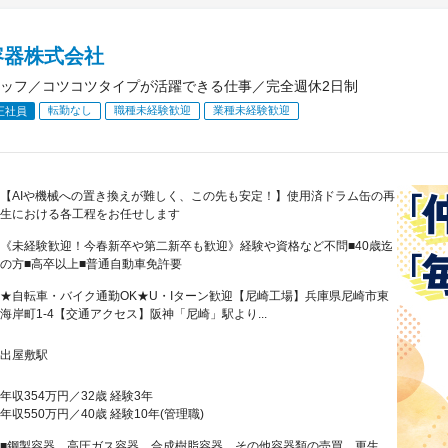
容器株式会社
ッフ／コツコツタイプが活躍できる仕事／完全週休2日制
転勤なし
職種未経験歓迎
業種未経験歓迎
正社員
【AIや機械への置き換えが難しく、この先も安定！】使用済ドラム缶の再
生における各工程をお任せします
《未経験歓迎！今春新卒や第二新卒も歓迎》経験や資格など不問■40歳迄
の方■高卒以上■普通自動車免許要
★自転車・バイク通勤OK★U・Iターン歓迎【尼崎工場】兵庫県尼崎市東
海岸町1-4【交通アクセス】阪神「尼崎」駅より...
出屋敷駅
年収354万円／32歳 経験3年
年収550万円／40歳 経験10年(管理職)
■鋼製容器、高圧ガス容器、合成樹脂容器、その他容器類の売買、更生、