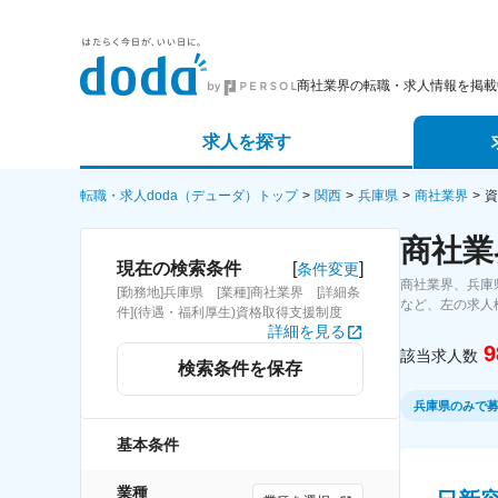
商社業界の転職・求人情報を掲載
求人を探す
詳細条件から探す
エージェ
転職・求人doda（デューダ）トップ
関西
兵庫県
商社業界
資
商社業
新着求人から探す
スカウト
[
]
現在の検索条件
条件変更
商社業界、兵庫
[勤務地]兵庫県 [業種]商社業界 [詳細条
求人特集から探す
パートナ
など、左の求人
件](待遇・福利厚生)資格取得支援制度
詳細を見る
9
該当求人数
検索条件を保存
兵庫県のみで
基本条件
業種