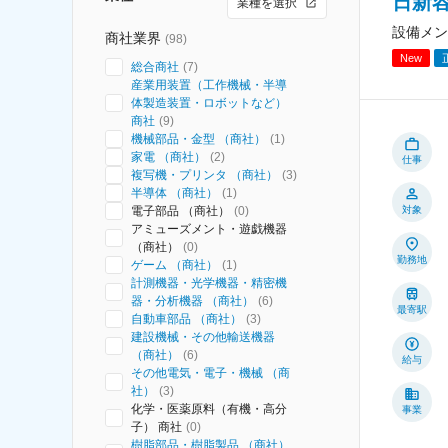
日新
業種を選択
設備メン
商社業界
(
98
)
New
総合商社
(
7
)
産業用装置（工作機械・半導
体製造装置・ロボットなど）
商社
(
9
)
機械部品・金型 （商社）
(
1
)
家電 （商社）
(
2
)
仕事
複写機・プリンタ （商社）
(
3
)
半導体 （商社）
(
1
)
電子部品 （商社）
(
0
)
対象
アミューズメント・遊戯機器
（商社）
(
0
)
勤務地
ゲーム （商社）
(
1
)
計測機器・光学機器・精密機
器・分析機器 （商社）
(
6
)
最寄駅
自動車部品 （商社）
(
3
)
建設機械・その他輸送機器
（商社）
(
6
)
給与
その他電気・電子・機械 （商
社）
(
3
)
化学・医薬原料（有機・高分
事業
子） 商社
(
0
)
樹脂部品・樹脂製品 （商社）