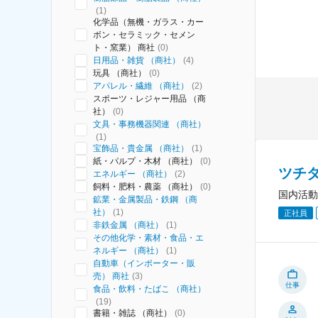
(
1
)
化学品（無機・ガラス・カー
ボン・セラミック・セメン
ト・窯業） 商社
(
0
)
日用品・雑貨 （商社）
(
4
)
玩具 （商社）
(
0
)
アパレル・繊維 （商社）
(
2
)
スポーツ・レジャー用品 （商
社）
(
0
)
文具・事務機器関連 （商社）
(
1
)
宝飾品・貴金属 （商社）
(
1
)
紙・パルプ・木材 （商社）
(
0
)
ツチ
エネルギー （商社）
(
2
)
飼料・肥料・農薬 （商社）
(
0
)
国内活動
鉱業・金属製品・鉄鋼 （商
社）
(
1
)
正社員
非鉄金属 （商社）
(
1
)
その他化学・素材・食品・エ
ネルギー （商社）
(
1
)
自動車（インポーター・販
売） 商社
(
3
)
仕事
食品・飲料・たばこ （商社）
(
19
)
書籍・雑誌 （商社）
(
0
)