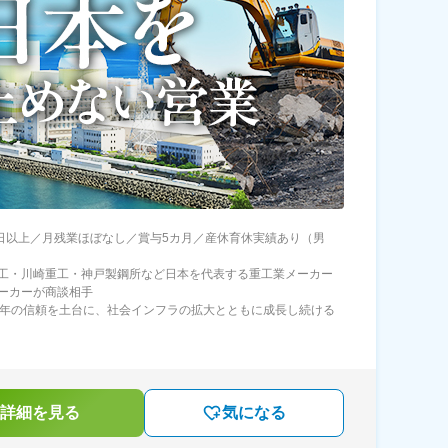
3日以上／月残業ほぼなし／賞与5カ月／産休育休実績あり（男
工・川崎重工・神戸製鋼所など日本を代表する重工業メーカー
ーカーが商談相手
5年の信頼を土台に、社会インフラの拡大とともに成長し続ける
詳細を見る
気になる