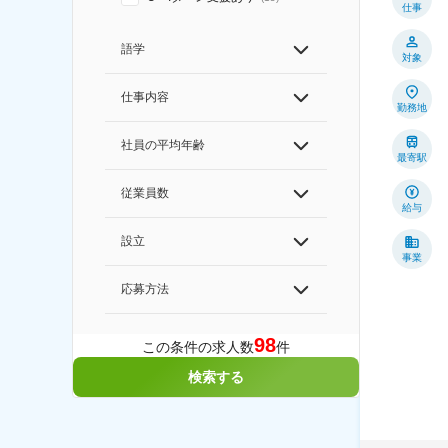
仕事
語学
対象
仕事内容
勤務地
社員の平均年齢
最寄駅
従業員数
給与
設立
事業
応募方法
98
この条件の求人数
件
検索する