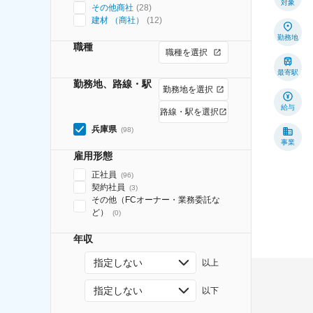
対象
その他商社
(
28
)
建材 （商社）
(
12
)
勤務地
職種
職種を選択
最寄駅
勤務地、路線・駅
勤務地を選択
給与
路線・駅を選択
兵庫県
(
98
)
事業
雇用形態
正社員
(
96
)
契約社員
(
3
)
その他（FCオーナー・業務委託な
ど）
(
0
)
年収
指定しない
以上
指定しない
以下