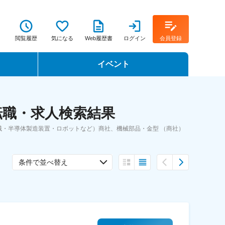
閲覧履歴
気になる
Web履歴書
ログイン
会員登録
イベント
転職イベント・転職セミナー
転職・求人検索結果
転職フェア
・半導体製造装置・ロボットなど）商社、機械部品・金型 （商社）
転職セミナー動画
条件で並べ替え