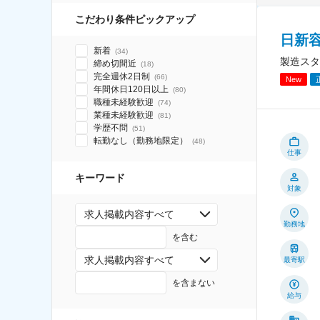
こだわり条件ピックアップ
日新
新着
(
34
)
製造スタ
締め切間近
(
18
)
完全週休2日制
(
66
)
New
年間休日120日以上
(
80
)
職種未経験歓迎
(
74
)
業種未経験歓迎
(
81
)
学歴不問
(
51
)
転勤なし（勤務地限定）
(
48
)
仕事
キーワード
対象
求人掲載内容すべて
勤務地
を含む
求人掲載内容すべて
最寄駅
を含まない
給与