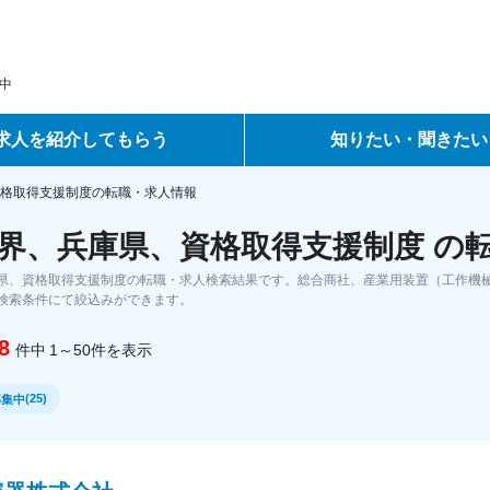
中
求人を紹介してもらう
知りたい・聞きたい
ントサービス
転職ノウハウ
格取得支援制度の転職・求人情報
界、兵庫県、資格取得支援制度 の
サービス
データで見る転職
県、資格取得支援制度の転職・求人検索結果です。総合商社、産業用装置（工作機械
ーエージェントサービス
コラム・インタビュー
検索条件にて絞込みができます。
8
件中
1～50
件
を表示
転職Q&A
(
25
)
募集中