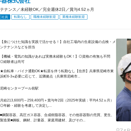
容器株式会社
テナンス／未経験OK／完全週休2日／賞与4.52ヵ月
転勤なし
職種未経験歓迎
業種未経験歓迎
正社員
【身につけた知識を実践で活かせる！】自社工場内の生産設備の点検・メ
ンテナンスなどを担当
【機械・電気の知識があれば実務未経験もOK！】◎資格の有無も不問
◎経験者は尚可
★自転車・バイク通勤OK★転居を伴う転勤なし【住所】兵庫県尼崎市東
浜町6-3※必要に応じて、近隣拠点（兵庫県尼崎市...
尼崎センタープール前駅
月給213,600円～259,400円＋賞与年2回（2025年実績：平均4.52ヵ月）
◎年齢・経験を考慮して決定し...
■鋼製容器、高圧ガス容器、合成樹脂容器、その他容器類の売買、更生、
製造業■鋼板、鋼材、計量器、家庭用建材、及びその...
◎フォロ