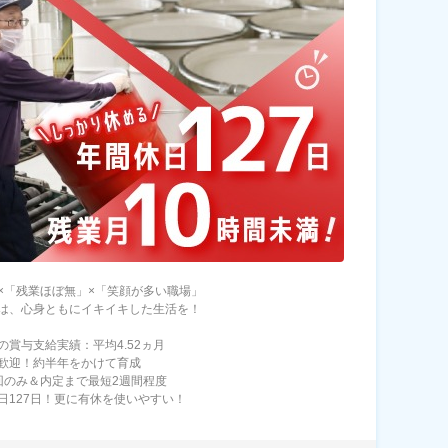
×「残業ほぼ無」×「笑顔が多い職場」
は、心身ともにイキイキした生活を！
の賞与支給実績：平均4.52ヵ月
歓迎！約半年をかけて育成
回のみ＆内定まで最短2週間程度
日127日！更に有休を使いやすい！