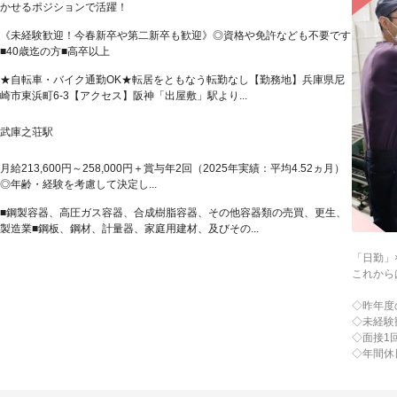
かせるポジションで活躍！
《未経験歓迎！今春新卒や第二新卒も歓迎》◎資格や免許なども不要です
■40歳迄の方■高卒以上
★自転車・バイク通勤OK★転居をともなう転勤なし【勤務地】兵庫県尼
崎市東浜町6-3【アクセス】阪神「出屋敷」駅より...
武庫之荘駅
月給213,600円～258,000円＋賞与年2回（2025年実績：平均4.52ヵ月）
◎年齢・経験を考慮して決定し...
■鋼製容器、高圧ガス容器、合成樹脂容器、その他容器類の売買、更生、
製造業■鋼板、鋼材、計量器、家庭用建材、及びその...
「日勤」
これから
◇昨年度
◇未経験
◇面接1
◇年間休