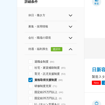
詳細条件
事業
休日・働き方
募集・採用情報
会社・職場の環境
待遇・福利厚生
選択中
退職金制度
(
84
)
社宅・家賃補助制度
(
65
)
日新
育児・託児支援制度
(
53
)
製造スタ
資格取得支援制度
(
98
)
New
研修制度充実
(
71
)
固定給25万円以上
(
44
)
固定給35万円以上
(
9
)
U・Iターン支援あり
(
15
)