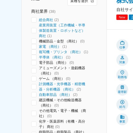
株式
業種を選択
自社サイ
商社業界
(
38
)
New
総合商社
(
2
)
産業用装置（工作機械・半導
体製造装置・ロボットなど）
商社
(
1
)
機械部品・金型 （商社）
(
0
)
家電 （商社）
(
1
)
仕事
複写機・プリンタ （商社）
(
1
)
半導体 （商社）
(
1
)
電子部品 （商社）
(
0
)
対象
アミューズメント・遊戯機器
（商社）
(
0
)
勤務地
ゲーム （商社）
(
0
)
計測機器・光学機器・精密機
器・分析機器 （商社）
(
2
)
最寄駅
自動車部品 （商社）
(
2
)
建設機械・その他輸送機器
（商社）
(
0
)
給与
その他電気・電子・機械 （商
社）
(
0
)
化学・医薬原料（有機・高分
事業
子） 商社
(
0
)
樹脂部品・樹脂製品 （商社）