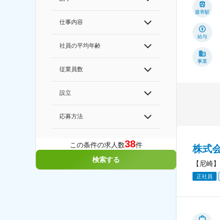
最寄駅
仕事内容
給与
社員の平均年齢
事業
従業員数
設立
応募方法
38
この条件の求人数
件
株式
検索する
【尼崎】
正社員