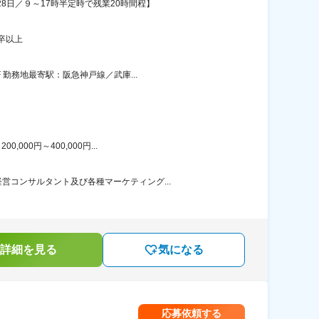
8日／９～17時半定時で残業20時間程】
卒以上
 勤務地最寄駅：阪急神戸線／武庫...
00円～400,000円...
コンサルタント及び各種マーケティング...
詳細を見る
気になる
応募依頼する