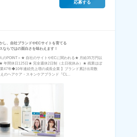
応募する
かし、自社ブランドやECサイトを育てる
スならではの面白さを味わえます！
人のPOINT＞★ 自社のサイトやECに関われる★ 月給35万円以
★ 年間休日125日★ 完全週休2日制（土日祝休み）★ 残業ほぼ
創業47年◆10年連続売上増の成長企業 】ブランド累計出荷数
超えのヘアケア・スキンケアブランド『CL...