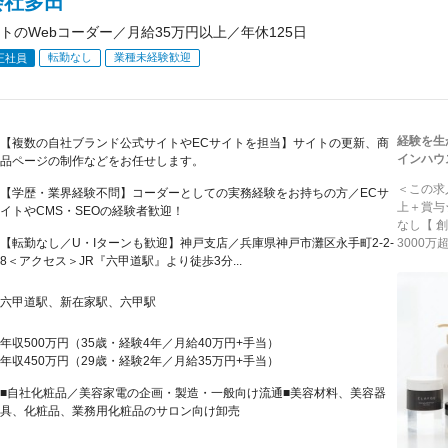
会社多田
トのWebコーダー／月給35万円以上／年休125日
転勤なし
業種未経験歓迎
正社員
経験を生
【複数の自社ブランド公式サイトやECサイトを担当】サイトの更新、商
インハウ
品ページの制作などをお任せします。
＜この求
【学歴・業界経験不問】コーダーとしての実務経験をお持ちの方／ECサ
上＋賞与
イトやCMS・SEOの経験者歓迎！
なし【 
【転勤なし／U・Iターンも歓迎】神戸支店／兵庫県神戸市灘区永手町2-2-
3000万
8＜アクセス＞JR『六甲道駅』より徒歩3分...
六甲道駅、新在家駅、六甲駅
年収500万円（35歳・経験4年／月給40万円+手当）
年収450万円（29歳・経験2年／月給35万円+手当）
■自社化粧品／美容家電の企画・製造・一般向け流通■美容材料、美容器
具、化粧品、業務用化粧品のサロン向け卸売