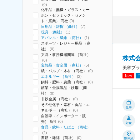
(
0
)
化学品（無機・ガラス・カー
ボン・セラミック・セメン
ト・窯業） 商社
(
0
)
日用品・雑貨 （商社）
(
7
)
玩具 （商社）
(
1
)
アパレル・繊維 （商社）
(
1
)
スポーツ・レジャー用品 （商
社）
(
0
)
文具・事務機器関連 （商社）
株式
(
0
)
宝飾品・貴金属 （商社）
(
5
)
美容ブラ
紙・パルプ・木材 （商社）
(
0
)
New
エネルギー （商社）
(
2
)
飼料・肥料・農薬 （商社）
(
0
)
鉱業・金属製品・鉄鋼 （商
社）
(
0
)
非鉄金属 （商社）
(
0
)
その他化学・素材・食品・エ
仕事
ネルギー （商社）
(
0
)
自動車（インポーター・販
売） 商社
(
0
)
対象
食品・飲料・たばこ （商社）
(
2
)
書籍・雑誌 （商社）
(
0
)
勤務地