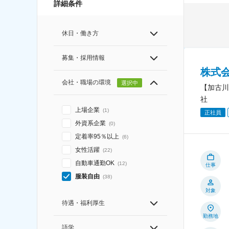
詳細条件
休日・働き方
募集・採用情報
株式
会社・職場の環境
選択中
【加古川
社
上場企業
(
1
)
正社員
外資系企業
(
0
)
定着率95％以上
(
6
)
女性活躍
(
22
)
自動車通勤OK
(
12
)
仕事
服装自由
(
38
)
対象
待遇・福利厚生
勤務地
語学