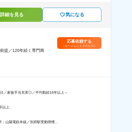
詳細を見る
気になる
応募依頼する
（エージェントサービス）
前提／120年続く専門商
4日／家族手当充実◎／平均勤続16年以上～
卒以上
駅：山陽電鉄本線／別府駅受動喫煙...