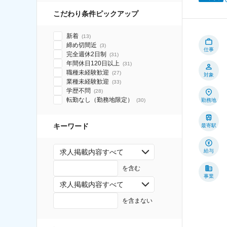
こだわり条件ピックアップ
新着
(
13
)
締め切間近
(
3
)
仕事
完全週休2日制
(
31
)
年間休日120日以上
(
31
)
職種未経験歓迎
(
27
)
対象
業種未経験歓迎
(
33
)
学歴不問
(
28
)
転勤なし（勤務地限定）
勤務地
(
30
)
キーワード
最寄駅
給与
求人掲載内容すべて
を含む
事業
求人掲載内容すべて
を含まない