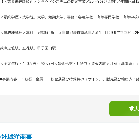
【＜業界未経験歓迎＞クラウドシステムの提案営業／20～30代活躍中／年間休日12
＜最終学歴＞大学院、大学、短期大学、専修・各種学校、高等専門学校、高等学校
＜勤務地詳細＞本社 ※最新住所：兵庫県尼崎市南武庫之荘1丁目29-9アマユビル2F
武庫之荘駅、立花駅、甲子園口駅
＜予定年収＞450万円～700万円＜賃金形態＞月給制＜賃金内訳＞月額（基本給）：200,0
■事業内容：・鉱石、金属、非鉄金属及び特殊鋼のリサイクル、販売及び輸出入・経営
求人
会社城洋商事