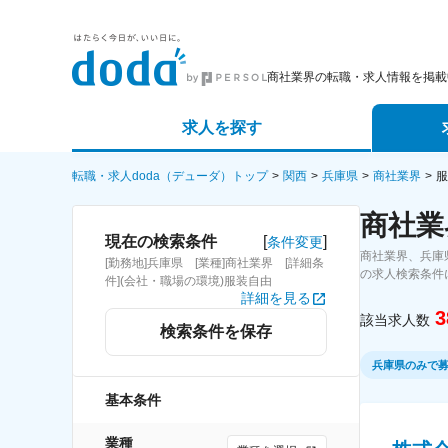
商社業界の転職・求人情報を掲載
求人を探す
詳細条件から探す
エージェ
転職・求人doda（デューダ）トップ
関西
兵庫県
商社業界
服
商社業
新着求人から探す
スカウト
[
]
現在の検索条件
条件変更
商社業界、兵庫
[勤務地]兵庫県 [業種]商社業界 [詳細条
求人特集から探す
パートナ
の求人検索条件
件](会社・職場の環境)服装自由
詳細を見る
3
該当求人数
検索条件を保存
兵庫県のみで
基本条件
業種