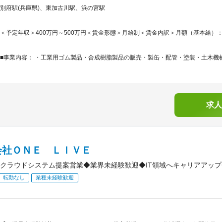
別府駅(兵庫県)、東加古川駅、浜の宮駅
＜予定年収＞400万円～500万円＜賃金形態＞月給制＜賃金内訳＞月額（基本給）：210,0
■事業内容： ・工業用ゴム製品・合成樹脂製品の販売・製缶・配管・塗装・土木機械
求人
会社ＯＮＥ ＬＩＶＥ
クラウドシステム提案営業◆業界未経験歓迎◆IT領域へキャリアアップ
転勤なし
業種未経験歓迎