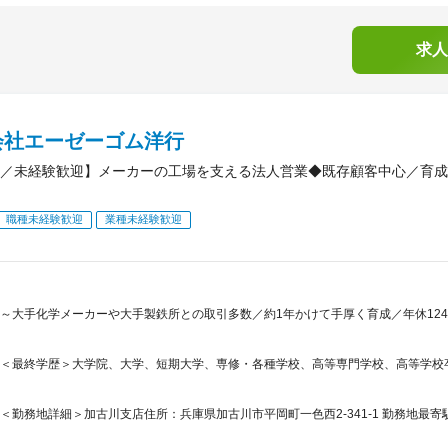
求人
会社エーゼーゴム洋行
／未経験歓迎】メーカーの工場を支える法人営業◆既存顧客中心／育成
職種未経験歓迎
業種未経験歓迎
～大手化学メーカーや大手製鉄所との取引多数／約1年かけて手厚く育成／年休12
＜最終学歴＞大学院、大学、短期大学、専修・各種学校、高等専門学校、高等学校
＜勤務地詳細＞加古川支店住所：兵庫県加古川市平岡町一色西2-341-1 勤務地最寄