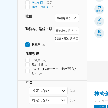
その他商社
(
10
)
建材 （商社）
(
4
)
最寄駅
職種
職種を選択
給与
勤務地、路線・駅
勤務地を選択
事業
路線・駅を選択
兵庫県
(
38
)
雇用形態
正社員
(
38
)
契約社員
(
1
)
その他（FCオーナー・業務委託な
ど）
(
0
)
年収
指定しない
以上
株式
指定しない
以下
アミュー
正社員