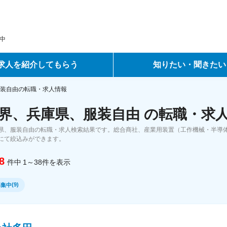
中
求人を紹介してもらう
知りたい・聞きたい
ントサービス
転職ノウハウ
装自由の転職・求人情報
界、兵庫県、服装自由 の転職・求
サービス
データで見る転職
県、服装自由の転職・求人検索結果です。総合商社、産業用装置（工作機械・半導体
ーエージェントサービス
コラム・インタビュー
にて絞込みができます。
8
件中
1～38
件
を表示
転職Q&A
(
9
)
募集中