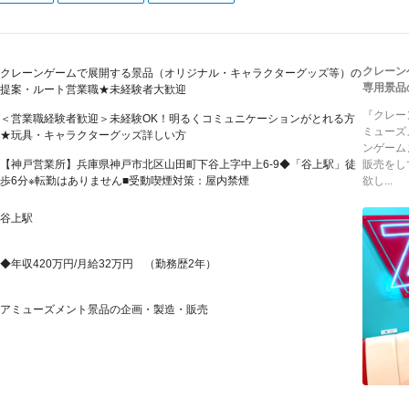
クレーン
クレーンゲームで展開する景品（オリジナル・キャラクターグッズ等）の
専用景品
提案・ルート営業職★未経験者大歓迎
『クレー
＜営業職経験者歓迎＞未経験OK！明るくコミュニケーションがとれる方
ミューズ
★玩具・キャラクターグッズ詳しい方
ンゲーム
【神戸営業所】兵庫県神戸市北区山田町下谷上字中上6-9◆「谷上駅」徒
販売をし
歩6分※転勤はありません■受動喫煙対策：屋内禁煙
欲し...
谷上駅
◆年収420万円/月給32万円 （勤務歴2年）
アミューズメント景品の企画・製造・販売