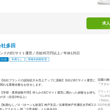
求人
会社多田
ンドのECサイト運営／月給35万円以上／年休125日
転勤なし
業種未経験歓迎
正社員
活躍の舞
【自社ブランドの認知拡大＆売上アップに貢献】当社のECサイト運営に
「ファン
関わる業務全般をお任せします。
ブランド
【学歴・業界経験不問】何らかのECサイト運営に携わった経験をお持ち
『CLA
の方（目安3年以上）
（TAD
【転勤なし／U・Iターンも歓迎】神戸支店／兵庫県神戸市灘区永手町2-2-
2025
8＜アクセス＞JR『六甲道駅』より徒歩3分...
成長...