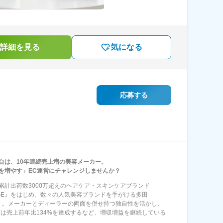
詳細を見る
気になる
応募する
台は、10年連続売上増の美容メーカー。
を増やす」EC運営にチャレンジしませんか？
累計出荷数3000万超えのヘアケア・スキンケアブランド
YGE』をはじめ、数々の人気美容ブランドを手がける多田
A）。メーカーとディーラーの両面を併せ持つ独自性を活かし、
年度は売上前年比134%を達成するなど、増収増益を継続している