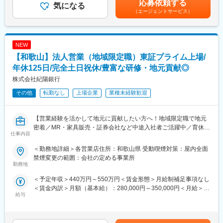
知識研修を行います。
応募依頼する
気になる
◆2か月目：先輩社員の接客に同席し、お客様のご意向ヒアリング
■当社について：
（エージェントサービス）
方法や提案手法を学びます。
近畿で1番最初にアフラックサービスショップを開店したこともあ
◆3か月目：ご自身で接客を行います。接客後は先輩社員と振り返
り、長期的にご契約頂いているお客様も多く、現在、約20,000人
り/フィードバックを受けながらスキルを高めていきます。
のご契約者様にご契約いただいております。
NEW
日本のがん保険の内シェア50％の知名度の高いアフラック商品(約
■主な業務内容：
【和歌山】法人営業（地域限定職）東証プライム上場/
20商品)を扱っているため、商品力があり提案しやすい環境です。
・既存のお客様へ電話で状況確認、アポイント取得
また、財務指標が良好で、安定した経営基盤がございます。景況
年休125日/完全土日祝休/豊富な研修・地元貢献◎
・来店されたお客様への相談対応
感に左右されにくく、現在も安定的に成長しております。
株式会社紀陽銀行
・お客様のライフプラン(結婚、出産、転職など)をヒアリング
・がん保険、医療保険、介護保険などの見直し、追加提案
変更の範囲：会社の定める業務
その他
転勤なし
上場企業
業種未経験歓迎
・契約後のフォロー、給付金請求などのサポート
■組織構成：
【営業経験を活かして地元に貢献したい方へ！地域限定職で地元
岩出店含め8名で構成されております。
密着／MR・家具販売・証券会社など中途入社者ご活躍中／育休
仕事内容
20～60代の方々にご活躍いただいております。
90％以上／正社員登用前提／豊富な研修制度で他業界でも安心
◎】
＜勤務地詳細＞各営業店住所：和歌山県 受動喫煙対策：屋内全面
■ポジションの魅力：
禁煙変更の範囲：会社の定める事業所
◎無理なく長期的に就業可能！
■職務概要：
勤務地
平均在籍年数15年、残業月平均10h程度、有給消化率 95%で最大
法人部門（営業・融資）の営業担当として従事頂きます。
＜予定年収＞440万円～550万円＜賃金形態＞月給制補足事項なし
12連休取得した方もいます！
担当エリアの地元企業様に対して、資金ニーズを聞き出し、融資
＜賃金内訳＞月額（基本給）：280,000円～350,000円＜月給＞
案件を組成する業務となります。
給与
280,000円～350,000円＜昇給有無＞有＜残業手当＞有＜給与補足
◎ノルマ無しで、インセンティブでしっかり稼げる！
＞■昇給：年1回■賞与：年2回 賃金はあくまでも目安の金額であ
固定給とインセンティブで安定と収入アップを両立しておりま
■組織構成
り、選考を通じて上下する可能性があります。月給(月額)は固定手
す！成果を出せば年齢、社歴に関係なく評価されます！
和歌山：計10～15名（営業課長1名＋他メンバー）男女比7：3と