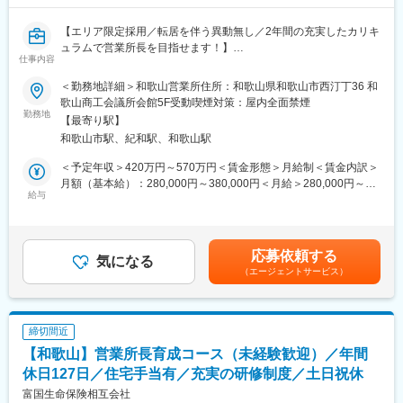
新25－2454,ネットワーク業務部
【エリア限定採用／転居を伴う異動無し／2年間の充実したカリキ
変更の範囲：無
ュラムで営業所長を目指せます！】
仕事内容
■業務内容
＜勤務地詳細＞和歌山営業所住所：和歌山県和歌山市西汀丁36 和
アクサアドバイザー（営業社員）の採用・育成・組織マネジメン
歌山商工会議所会館5F受動喫煙対策：屋内全面禁煙
トを担当頂きます。優秀な社員を採用し研修、ロープレ、同行に
勤務地
【最寄り駅】
よる実践指導、対面実施より自立できる社員を育成し、支社長、
和歌山市駅、紀和駅、和歌山駅
営業所長の指導の下、組織を拡大しマネジメントスキルを学んで
頂きます。
＜予定年収＞420万円～570万円＜賃金形態＞月給制＜賃金内訳＞
そして入社3年後を目標に営業所長へキャリアアップを目指してい
月額（基本給）：280,000円～380,000円＜月給＞280,000円～
ただきます。
給与
380,000円＜昇給有無＞有＜残業手当＞有＜給与補足＞※給与は前
職における経験・スキル、当社におけるジョブグレード等を考慮
■キャリアステップ
して決定します。賃金はあくまでも目安の金額であり、選考を通
採用育成マネージャー⇒営業所長⇒支社長⇒営業局長⇒本部長
じて上下する可能性があります。月給(月額)は固定手当を含めた表
応募依頼する
※モデル年収
気になる
記です。
（エージェントサービス）
採用育成マネージャー：420～878万円※平均640万円
営業所長：709～1420万円
支社長：1143～1583万円
締切間近
同社の魅力
【和歌山】営業所長育成コース（未経験歓迎）／年間
■圧倒的な早期キャリアUP
金融機関では、営業管理職登用に長い期間を要しますが、同社で
休日127日／住宅手当有／充実の研修制度／土日祝休
は最短3年目で営業管理職登用を目指せます。
富国生命保険相互会社