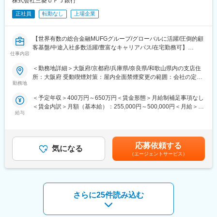
株式会社三菱ＵＦＪ銀行
アクサは1817年にフランスで生まれ、世界51の国と地域にサービ
・予算管理
ス提供をする保険及び資産運用分野の世界的リーディングカンパ
正社員
転勤なし
上場企業
・営業戦略の策定,販促用ツールの企画
ニーです。
・営業所の実績向上を目的とした、キャンペーンやイベントの企
画・運営
【世界有数の総合金融MUFGグループ/グローバルに活躍/圧倒的顧
客基盤/中途入社多数活躍/豊富なキャリアパス/在宅勤務可】
■入社後の流れ：
仕事内容
■業務内容：
・基礎研修／通算3ヵ月（千葉ニュータウン研修センターにて）
法人や法人オーナー向けの営業に従事いただきます。預金、貸
＜勤務地詳細＞大阪府/京都府/兵庫県/奈良県/和歌山県内の支店住
最初の1ヵ月は座学でビジネスマナー、当社の歴史、生命保険の基
出、決済を中心としたバンキング業務および社会課題起点・顧客
所：大阪府 受動喫煙対策：屋内全面禁煙変更の範囲：会社の定め
礎知識を習得
経営課題起点での各種アドバイザリー業務（銀行・信託・証券な
勤務地
る事業所
↓
どグループを横断活用した提案業務）をなります。法人営業部は
・現地研修／通算6ヵ月
＜予定年収＞400万円～650万円＜賃金形態＞月給制補足事項なし
支店配属とは異なり、売上30億円未満の中小企業に特化しており
配属先の営業所にてお客さまアドバイザーの新規採用、活動基盤
＜賃金内訳＞月額（基本給）：255,000円～500,000円＜月給＞
ます。
の開拓 、お客さま対応等の現場での個人営業を経験
給与
255,000円～500,000円＜昇給有無＞有＜残業手当＞有＜給与補足
■配属部署（営業部）概要：
↓
＞※給与詳細は経験、前職の年収、同行基準テーブルを考慮の上決
当部署は法人・ウェルスマネジメント部門内にて、中小企業（売
・事務研修／2ヵ月
定します（同行規定による提示）。賃金はあくまでも目安の金額
上30億円未満）に特化した営業部署となります。東名阪合計で14
お客さま対応や事務処理、経営費管理、労務管理等の習得
であり、選考を通じて上下する可能性があります。月給(月額)は固
拠点／200名以上で構成。現在はシニア人材中心だが、今後は現
応募依頼する
↓
気になる
定手当を含めた表記です。
役行員の投入も視野に入れております。
（エージェントサービス）
・採用研修／1ヵ月
※以下は１拠点のイメージとなります。
配属先の営業所にて採用業務の習得
次長（50代）＋法人担当者10名（40～50代）＋事務担当者（50
↓
代）の構成しております。
・所長補佐（２～３年目）
■キャリアパス：
お客さまアドバイザーの採用、指導・育成、同行・営業支援等、
さらに25件読み込む
法人営業部内にてキャリアを積み、ライン長～部店長となること
営業所の経営に必要な知見を培い、FP等の必須資格を取得した
を展望。本人の希望次第では支店領域への挑戦や、本部部署への
後、営業所長に昇格。
チャレンジも可能です。