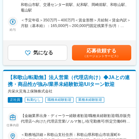
個人宅や顧客の勤務先へ伺っていただき、ご提案をお願いいたし
煙対策：屋内全面禁煙
っかりとサポートいたします。
和歌山市駅、交通センター前駅、紀和駅、岡崎前駅、和歌山駅、
ます。
・1週間に一度は面談を実施しているので、仕事の不安などを抱え
竈山駅
※和歌山県トップ級クラスの契約者数により、飛び込み営業はあり
ずに働いていただけます。
ません。
＜予定年収＞350万円～400万円＜賃金形態＞月給制＜賃金内訳＞
月額（基本給）：165,000円～200,000円固定残業手当/月：
■未経験からご入社された方多数：
■具体的には：
給与
35,000円～50,000円（固定残業時間27時間0分/月）超過した時間
アパレル業界 製造業 電気関係・工事関係等など幅広いキャリ
個人のお客様へ新規保険商品の紹介や、契約いただいている保険
外労働の残業手当は追加支給＜月給＞200,000円～250,000円（一
アの方が入社し活躍しております。
の見直しの提案などを行っていただきます。
律手当を含む）＜昇給有無＞有＜残業手当＞有＜給与補足＞※上記
個人8割：法人2割(法人顧客は官公庁・商工会議所・繋がりのある
年収はインセンティブを含んだ年収となります。※入社後すぐでも
■当社の魅力：
応募依頼する
企業様等)
気になる
基本売り上げが付きやすいため上記年収となります。■賞与：固定
＜安定性＞
（エージェントサービス）
既存9割：新規1割
賞与(7月、12月)＋変動賞与2回賃金はあくまでも目安の金額であ
全国トップクラスの代理店で、契約者数も豊富な為、100％ルー
エリア：和歌山エリア
り、選考を通じて上下する可能性があります。月給(月額)は固定手
ト営業となり、新規獲得の営業活動はございません。
数字にこだわるのではなくお客様のためになる提案を行うことを
当を含めた表記です。
＜営業費用は会社負担＞
重視しています。
同業界での営業ポジションは営業にかかる費用（粗品、会社携
【和歌山/転勤無】法人営業（代理店向け）◆JAとの連
契約者数も和歌山県内トップクラスのためご友人の方などを勧誘
帯、ガソリン代、社用車、駐車場費を個人負担することが多い
携・商品性が強み/業界未経験歓迎/UIターン歓迎
していただくこともありません。
中、当社では全て会社負担となります。
共栄火災海上保険株式会社
■組織構成：
■当社について：
正社員
転勤なし
職種未経験歓迎
業種未経験歓迎
60代2名／50代2名／30代2名／20代2名
当社は昭和50年、アメリカンファミリー生命保険（現アフラッ
＜社風＞
ク）が日本で生命保険販売を開始した翌年に専業代理店として創
穏やかで面倒見の良い社員が多く、勤続10年以上の社員も多数在
業いたしました。
【金融業界出身・ディーラー経験者歓迎/職種未経験歓迎/既存販売
籍しています。
代理店へ向けた代理店営業/ノルマ無し/在宅勤務可/所定労働6時間
仕事内容
45分/残業20H /勤続年数13.1年】
■教育環境：
■業務内容：
＜勤務地詳細＞和歌山支社住所：和歌山県和歌山市吹屋町4-
・保険販売員登録のため、約2か月間は研修を受けていただきま
代理店営業として販売代理店への商品説明や営業活動の指導・戦