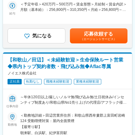
で、企業とその従業員の安心を支え続ける社会的意義のある仕事
＜予定年収＞420万円～500万円＜賃金形態＞月給制＜賃金内訳＞
■働き方：
です。
月額（基本給）：256,800円～310,350円＜月給＞256,800円～
＼女性が長く働ける環境が整っています！／
給与
310,350円＜昇給有無＞有＜残業手当＞有＜給与補足＞上記年
・残業少めワークライフバランス◎
■職務詳細：
収・月収の他、諸手当 （残業手当・住居手当・扶養手当・営業手
・産休／育休：100%でライフステージが変わっても続けやすい環
・法人のお客さまへの保険商品の提案・販売
当など）の支給もございます。※上記に加えて、通勤手当、扶養手
境◎
・企業経営者との相談・ニーズヒアリング
当、都市部に勤務する社員に対する勤務地手当等を支給■詳細は社
・「女性が活躍する会社BEST100」2位※2024年版／「女性が輝
応募依頼する
・保険契約の見直しや更新手続きのサポート
気になる
内規程に基づき決定します。■昇給：年1回／賞与：年2回賃金は
く先進企業」選定！
（エージェントサービス）
・契約後のアフターサービスの提供
あくまでも目安の金額であり、選考を通じて上下する可能性があ
・社内外の研修・勉強会への参加
ります。月給(月額)は固定手当を含めた表記です。
■スマート社員とは
・当社では多様な働き方を選択いただけるよう「業務範囲」を限
■組織体制：
定した職種を設けています。テレビ窓口業務（および支店窓口業
【和歌山／田辺】＜未経験歓迎＞生命保険ルート営業
かんぽ生命の法人営業部門は全国82支店、すべての都道府県に支
務）に業務範囲を限定しております。
◆県内トップ契約者数・飛び込み無◆Aflac専属
店を構えております。チームワークを重視しながら、社員一人ひ
とりが自分の強みを活かしてお客さまに最適な提案を行っていま
ノイエス株式会社
す。未経験の方も安心してスタートできるよう、充実した教育カ
変更の範囲：本文参照
正社員
転勤なし
職種未経験歓迎
業種未経験歓迎
リキュラムとサポート体制を整えています。
■キャリアパス：
～年休120日以上/厳しいノルマ無/飛び込み無/土日祝休み/インセ
お客さまサービスの質を高めるキャリアの他に、全社的な視点か
ンティブ制度あり/和歌山県No1売り上げの代理店/アフラック様専
らビジネスを推進、専門性を高めその領域を牽引するキャリア、
仕事内容
業代理店での営業～
キャリアチャレンジ制度による他分野へのチャレンジなど、多彩
＜勤務地詳細＞田辺営業所住所：和歌山県西牟婁郡上富田町岩崎
なキャリアを描くことができます。
■業務内容：
124 受動喫煙対策：屋内全面禁煙
アフラック生命保険の代理店の当社で、主に個人の方へ保険商品
勤務地
■長期就業が可能な環境：
【最寄り駅】
の提案営業を行っていただきます。
・平均残業時間9.4時間
朝来駅、白浜駅、紀伊富田駅