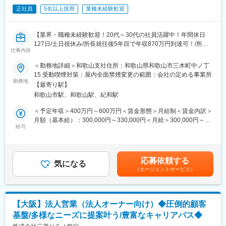
3年目で営業所長に登用頂くことを前提に採用をしており、それに
正社員
5名以上採用
業種未経験歓迎
向けて2年間の充実したカリキュラムを実施します。そのため地方
銀行、信用金庫、共済などの保険業界未経験者の方々も入社いた
だき活躍しています。
【業界・職種未経験歓迎！20代～30代の社員活躍中！年間休日
127日/土日祝休み/所長就任後5年目で年収870万円到達可！/所定
■充実した2年間の育成カリキュラム
仕事内容
労働時間7時間】
採用育成マネジャーが必要とする採用・育成の基礎を学ぶため入
社後6か月間は本社研修（オンライン）を受講しながら、配属先営
＜勤務地詳細＞和歌山支社住所：和歌山県和歌山市三木町中ノ丁
■募集背景：
業所でOJTを実施します。
15 受動喫煙対策：屋内全面禁煙変更の範囲：会社の定める事業所
今後も全国461拠点におけるお客さまとのつながりを維持強化す
勤務地
2年間、本社・支社・営業所が一体となって業務に必要な知識や実
【最寄り駅】
るため、多角的な視点から顧客支援ができる人材の育成を推進す
践的なスキルを磨いていただくために一人ひとりが着実に成長で
和歌山市駅、和歌山駅、紀和駅
るための募集です。
きる環境を整えバックアップします。
＜予定年収＞400万円～600万円＜賃金形態＞月給制＜賃金内訳＞
■職務概要：
■商工会議所とのパートナーシップ
月額（基本給）：300,000円～330,000円＜月給＞300,000円～
3年間の研修を通して営業所長（管理職）に昇格するキャリアコー
給与
同社は古くから全国の商工会議所／商工会と連携し、地域経済の
330,000円＜昇給有無＞有＜残業手当＞有＜給与補足＞■賞与年2
スです。
発展に貢献しています。「生命共済制度」「特定退職金共済制
回※2024年度支給実績5カ月分※モデル月収：＜月収例※営業所長登
未経験採用を前提としているため、研修などの育成体制は充実し
度」は同社が発足に貢献しており全国99%にあたる商工会議所の
用前＞■36万円／29歳、独身、首都圏在住└月給32万+住宅手当4
ております。
共済・福祉制度を引き受けています。
万円■40万7000円／32歳、既婚、子1人、首都圏在住└月給33万
応募依頼する
営業所長昇格後は全国461の各営業所で、マネジメント全般を担
気になる
その歴史により、商工会議所からの紹介や協業によって訪問のき
円+住宅手当4万円+家族手当3万7000円賃金はあくまでも目安の金
（エージェントサービス）
当。数十名のお客さまアドバイザーのリーダーとして、業務のサ
っかけを作りやすいアドバンテージは他社にはない有利性があり
額であり、選考を通じて上下する可能性があります。月給(月額)は
ポートや働きやすい環境を整える等、チームづくりに取り組みま
ます。
固定手当を含めた表記です。
す。
金融営業で一番苦しむ行先がない。について同社は商工会議所と
の連携強化により訪問先を見出せます。
【大阪】法人営業（法人オーナー向け）◆圧倒的顧客
■職務詳細：
基盤/多様なニーズに提案叶う/豊富なキャリアパス◆
・保険商品の提案を行うお客さまアドバイザーの採用・人事・育
■アクサGについて
成