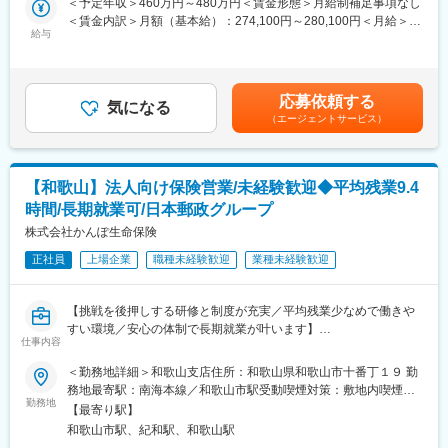
＜予定年収＞460万円～480万円＜賃金形態＞月給制補足事項なし
ュリティ管理など、幅広い業務に携わっていただける機会があり
・お口座開設のお手続き
＜賃金内訳＞月額（基本給）：274,100円～280,100円＜月給＞
ます。これにより、エンジニアとしてのスキルを多角的に磨くこ
・ご住所など各種ご変更手続き
給与
274,100円～280,100円＜昇給有無＞有＜残業手当＞有＜給与補足
とができます。
・お客さまからのニーズヒアリングや、その内容に基づく商品の
＞※経験や前職での年収、当社給与テーブルを考慮のうえ決定しま
ご提案（資産形成や資産運用商品など）
す。賃金はあくまでも目安の金額であり、選考を通じて上下する
■評価指標と方法について：
例えば、お子さまのお口座を作りに来たお客さまがいらっしゃっ
可能性があります。月給(月額)は固定手当を含めた表記です。
評価は、年2回の賞与評価と年1回の能力評価に基づきます。
応募依頼する
た際に、お手続きのご案内でお話しをする中で、お子さまのため
気になる
半期ごとの評価により、成果をしっかりと反映し、モチベーショ
（エージェントサービス）
の貯蓄をしたい等のお話しがあれば、ジュニアNISAのご提案をし
ンを維持するための制度が整っています。
ていただくこともできます。
また、長期的なキャリア形成を支援するための制度が充実してい
【変更の範囲：原則変更なし。ただし、本人の同意のある場合を
ます。
除く】
【和歌山】法人向け保険営業/未経験歓迎◆平均残業9.4
■研修制度：
時間/長期就業可/日本郵政グループ
■研修・サポート体制：
必要に応じて外部研修や社内研修を受講していただきます。技術
研修・サポート体制：ご入社後、OJTの形式で、先輩社員に同席
株式会社かんぽ生命保険
向上のためのサポート体制が整っており、成長を支援します。
して諸手続きのご案内や提案業務を行い、徐々に慣れながら、単
正社員
上場企業
職種未経験歓迎
業種未経験歓迎
独でのご案内や提案活動を目指していただきます。
■働き方：
◎金融商品ご提案の経験をお持ちの方は、これまでのご経験をダ
残業時間は平均10時間程度で、仕事とプライベートのバランスを
イレクトに活かしていただくことができます。
保つことができます。在宅勤務やリモートワークは現状不可とな
【挑戦を後押しする研修と制度が充実／平均残業少なめで働きや
◎金融商品ご提案の経験が無くても、配属先でもOJTで提案スキ
っておりますが、働きやすい職場環境の提供を心掛けています。
すい環境／安心の体制で長期就業が叶います】
ルを身につけていただくことができますので、ご安心ください。
仕事内容
■業務概要：
＜勤務地詳細＞和歌山支店住所：和歌山県和歌山市十番丁１９ 勤
■配属想定先
かんぽ生命の法人向け保険営業職として、企業経営者や法人のお
務地最寄駅：南海本線／和歌山市駅受動喫煙対策：敷地内喫煙可
りそな銀行 各支店
客さまに対して、経営リスクの備えや従業員の福利厚生の充実を
勤務地
能場所あり変更の範囲：近畿エリア9か所の支店
※通勤可能な範囲での店舗の異動はございますが、転居を伴う異動
【最寄り駅】
サポートする保険商品を提案・販売していただきます。お客さま
は想定しておりません。
和歌山市駅、紀和駅、和歌山駅
の声に耳を傾け、ニーズに応じた最適な保険商品を提供すること