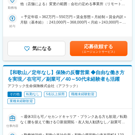
■業務内容：
■魅力：
変更の範囲：会社の定める業務（会社が出向を指示した場合は出
他（店舗による）変更の範囲：会社の定める事業所（リモートワ
ご予約・ご来店されたお客さまへ、40社300種類以上の商品の中
勤務地
・個人営業、法人営業の両方が経験できるため、スキルアップに
向先の定める業務となります）
ーク含む）
から、お客さまに合った保障をオーダーメイドで設計・提案しま
つながります！
＜予定年収＞362万円～550万円＜賃金形態＞月給制＜賃金内訳＞
す
・保育園をお探しの方へは。保育園の紹介も行っております。子
月額（基本給）：243,000円～368,000円＜月給＞243,000円～
＜魅力＞
育てしながら働く方を歓迎しております。
給与
368,000円＜昇給有無＞有＜残業手当＞有＜給与補足＞■昇給：年
◎新規営業なし！保険を必要とされている方への提案のみ
・頑張りは給与に反映します。一定期間に生命保険の新規を獲得
1回（8月）■賞与：年2回（2月、8月）を含む社員の年収例★年収
CM等で認知度は抜群。「このロゴ見たことがある」と立ち寄って
した社員には賞与とは別に特別賞与として、初年度手数料の一定
1100万円（経験7年／ブロック長職／月給66万円＋賞与）★年収
いただく方のほか予約来店も多くあり、新規営業や訪問は不要で
割合を個人に還元しております。
750万円（経験4年／店長職／月給48万円＋賞与）★年収500万円
す
応募依頼する
気になる
（経験3年／店舗営業職／月給33万円＋賞与）賃金はあくまでも
保険のご加入・見直しをご検討されているお客さまのみのため、
変更の範囲：会社の定める業務
（エージェントサービス）
目安の金額であり、選考を通じて上下する可能性があります。月
本質的な提案スキルを磨けます
給(月額)は固定手当を含めた表記です。
◎会社からの販売指示・個人ノルマなし
ノルマ達成のために強引な提案をすることは企業方針と異なるた
【和歌山／定年なし】保険の反響営業 ◆自由な働き方
め、身内や友人への営業もありません
◎多様な働き方が可能
を実現／在宅可／副業可／40～50代未経験者も活躍
残業は月平均9時間、ご家庭の用事でのお休みもとりやすく、子育
アフラック生命保険株式会社（アフラック）
て世代の方も安心して就業いただけます
※研修後から時短勤務制度の利用可
その他
転勤なし
5名以上採用
職種未経験歓迎
※転勤はありませんが、全国各地に店舗があるためパートナーの転
業種未経験歓迎
勤に合わせてついていくことも可能
◎プロセスもしっかり評価
～週休3日も可／セカンドキャリア・ブランクある方も歓迎／転勤
お客さまに寄り添った丁寧な対応などプロセス面もしっかり評
なく腰を据えて働ける◎新規開拓・友人知人勧誘なし／副業可／
仕事内容
価し昇給に反映します
研修充実◎～