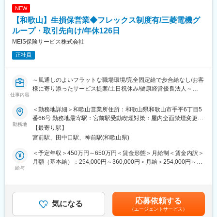
NEW
【和歌山】生損保営業◆フレックス制度有/三菱電機グ
ループ・取引先向け/年休126日
MEIS保険サービス株式会社
正社員
～風通しのよいフラットな職場環境/完全固定給で歩合給なし/お客
様に寄り添ったサービス提案/土日祝休み/健康経営優良法人～
仕事内容
■業務概要：
＜勤務地詳細＞和歌山営業所住所：和歌山県和歌山市手平6丁目5
三菱電機グループの社員・OB・OG・家族、及び三菱電機グルー
番66号 勤務地最寄駅：宮前駅受動喫煙対策：屋内全面禁煙変更の
プの取引先企業へ生損保商品の提案をしていただきます。
勤務地
範囲：会社の定める事業所（リモートワーク含む）
【最寄り駅】
宮前駅、田中口駅、神前駅(和歌山県)
■具体的な業務内容：
＜個人向け＞ ※個人営業が6割～7割程度です。
＜予定年収＞450万円～650万円＜賃金形態＞月給制＜賃金内訳＞
三菱電機グループの従業員とその家族等への・キャンペーンのご
月額（基本給）：254,000円～360,000円＜月給＞254,000円～
案内などを通した損害保険・医療保険・生命保険商品の提案、契
給与
360,000円＜昇給有無＞有＜残業手当＞有＜給与補足＞※ご年収は
約、更新手続き、保全業務を行って頂きます。
ご経験・ご年齢等を考慮し決定致します。※想定年収には、年2回
※1年間のキャンペーン（例）：4・5月：新入社員向け/6・7月：
の賞与（全査定期間在籍の場合）、月20時間の時間外手当を含み
アンケートキャンペーン/8～10月：三菱電機グループ保険一斉募
ます。賃金はあくまでも目安の金額であり、選考を通じて上下す
応募依頼する
集
気になる
る可能性があります。月給(月額)は固定手当を含めた表記です。
（エージェントサービス）
※三菱電機グループ保険について：