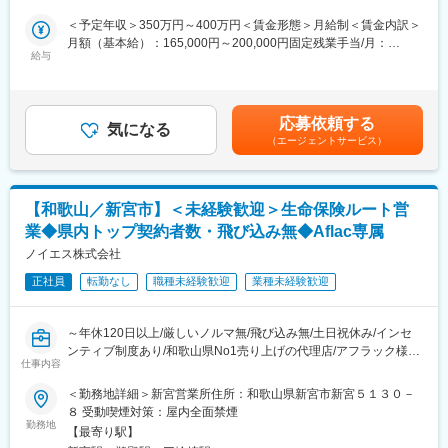
・年休120日以上（完全週休2日制）
■業務詳細：
＜予定年収＞350万円～400万円＜賃金形態＞月給制＜賃金内訳＞
・有給休暇取得率96%（1時間単位で取得可）
・個人のお客様へ新規保険商品の紹介
月額（基本給）：165,000円～200,000円固定残業手当/月：
・育児休業取得率100%
・契約中の保険見直しの提案
給与
35,000円～50,000円（固定残業時間27時間0分/月）超過した時間
・育児休業復帰率98%
・主にがん保険、医療保険のご案内いたします。
外労働の残業手当は追加支給＜月給＞200,000円～250,000円（一
・住宅手当あり
個人宅や顧客の勤務先へ伺っていただき、ご提案をお願いいたし
律手当を含む）＜昇給有無＞有＜残業手当＞有＜給与補足＞※上記
・退職金制度あり
ます。
年収はインセンティブを含んだ年収となります。※入社後すぐでも
・手厚い研修体制あり
応募依頼する
個人営業8割：法人営業2割
気になる
基本売り上げが付きやすいため上記年収となります。■賞与：固定
（エージェントサービス）
(法人顧客は官公庁・商工会議所・繋がりのある企業様等)
賞与(7月、12月)＋変動賞与2回賃金はあくまでも目安の金額であ
■企業の特徴／魅力：
既存顧客が9割以上を占めます。
り、選考を通じて上下する可能性があります。月給(月額)は固定手
・2007年10月1日に、日本郵政公社の民営・分社化により誕生。
エリア：和歌山エリア中心
当を含めた表記です。
「日本郵政グループ」の生命保険業を担っています。
・簡易生命保険の「簡易な手続きで、国民の基礎的生活手段を保
【和歌山／新宮市】＜未経験歓迎＞生命保険ルート営
当社の保険営業のスタイルは数字にこだわるのではなくお客様の
障する」という社会的使命を受け継いでいます。
業◆県内トップ契約者数・飛び込み無◆Aflac専属
ためになる提案を行うことを重視しているので、数字に追われて
・前身である簡易生命保険から数えて2016年10月に100周年を迎
無茶な提案をしなければならないといったことはありません。
ノイエス株式会社
え、更なるお客さまサービス・企業価値の向上に向けた戦略的施
ご友人の方などを勧誘していただくこともありません。
策を展開しています。
正社員
転勤なし
職種未経験歓迎
業種未経験歓迎
※飛び込み営業はありません。
◎新たに入社される方にも優しく、人に温かい社風です。
■組織構成：
変更の範囲：当社がエリア基幹職（企画・法人営業コース）の業
～年休120日以上/厳しいノルマ無/飛び込み無/土日祝休み/インセ
60代2名／50代2名／30代2名／20代2名 ＜社風＞ 穏やかで面倒見
務として規定する業務全般
ンティブ制度あり/和歌山県No1売り上げの代理店/アフラック様専
の良い社員が多く、勤続10年以上の社員も多数在籍しています。
仕事内容
業代理店での営業～
＜勤務地詳細＞新宮営業所住所：和歌山県新宮市新宮５１３０－
■教育環境：
■業務内容：
８ 受動喫煙対策：屋内全面禁煙
・保険販売員登録のため、約2か月間は研修を実施。
アフラック生命保険の代理店の当社で、主に個人の方へ保険商品
勤務地
・研修終了後も、勤続10年以上のベテラン社員が独り立ちまでし
【最寄り駅】
の提案営業を行っていただきます。