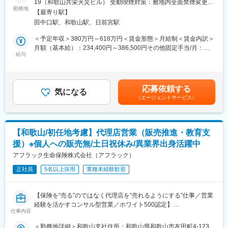
19（和歌山共栄火災ビル） 受動喫煙対策：敷地内全面禁煙変更の
す。自社で研修を行うため、他社への出向等はありません。
略提案等の販促・支援業務。代理店は農協や生協、信用金庫、自
勤務地
範囲：会社の定める事業所（リモートワーク含む）
・研修終了後も、勤続10年以上のベテラン社員が独り立ちまでし
【最寄り駅】
動車ディーラーや整備工場、一般企業、専業代理店、兼業代理店
っかりとサポートいたします。
田中口駅、和歌山駅、日前宮駅
などが中心です。なお個人のノルマはなく、担当する募集者の計
・1週間に一度は面談を実施しているので、仕事の不安などを抱え
画額が目標となっています。
＜予定年収＞380万円～618万円＜賃金形態＞月給制＜賃金内訳＞
ずに働いていただけます。
■当社について：
月額（基本給）：234,400円～386,500円その他固定手当/月：
・当社はJAグループ（農業協同組合）との関係が深く、JA共済連
給与
5,000円～23,000円＜月給＞239,400円～409,500円＜昇給有無＞
■当社の魅力：
との強みを生かした事業を展開しております。
有＜残業手当＞有＜給与補足＞※上記年収・月給は目安額（手当含
・全国トップクラスの代理店・契約者数も豊富な為、安定性が
各所と親密な関係を保ち、諸団体の事業を保障面でサポートする
む）となります。経験・能力などを考慮し決定いたします。■昇
・営業費用は全て会社負担（粗品、会社携帯、ガソリン代、社用
とともに、各種共済を補完する役割を担うなど組合員や会員の安
給：年1回、賞与：年2回賃金はあくまでも目安の金額であり、選
車、駐車場費等）
応募依頼する
定した生活に寄与するように努め、また協同組合・組織という独
気になる
考を通じて上下する可能性があります。月給(月額)は固定手当を含
・直帰やマイカー通勤も可能！
（エージェントサービス）
自のチャネルのみならず、専業代理店やモーターチャネル代理店
めた表記です。
・有休消化率100％、平均残業時間10時間程度のためワークライ
へも積極的に展開しております。
フバランスを保ちながらご就業が可能です。
共済商品そのものを取り扱うことはなく、共済ではカバーしきれ
ないリスク（企業向け保険、特殊な損害保険等）に対応する補完
■当社について：
【和歌山/初任地考慮】代理店営業（販売推進・教育支
的な役割を担い、当社と共済は相互に補完し合うパートナー的な
当社は昭和50年、アメリカンファミリー生命保険（現アフラッ
援）※個人への販売無/土日祝休み/異業界出身活躍中
関係となっています。
ク）が日本で生命保険販売を開始した翌年に専業代理店として創
・2019年度から健康経営に関する取組を開始し、7年連続「健康
アフラック生命保険株式会社（アフラック）
業いたし ました。現在は4万2千件を超える多くのご契約をお預か
経営優良法人」に認定されています！
りし、全国トップクラスの代理店へと成長いたしました。
正社員
5名以上採用
業種未経験歓迎
・中途入社社員は全体の26.9％。年功次列制度はなく、将来的に
管理職やＭＧでの登用の可能性がございます。
■キャリアパス：
【保険を“売る”のではなく代理店を“売れるようにする”仕事／営業
３～５年に一度部門間の異動が発生し、ジョブローテーションに
経験を活かすコンサル型営業／ホワイト500認定】
より幅広く経験を重ね、トータルな保険の知識・経験を備えたゼ
仕事内容
■アフラック生命保険株式会社とは
ネラリストとしてご活躍いただきます。階層別研修、部門別研
「がん保険といえばアフラック」のイメージが強いですが、介護
＜勤務地詳細＞和歌山支社住所：和歌山県和歌山市友田町4-123
修、社内留学など豊富な人材育成プログラムもご用意していま