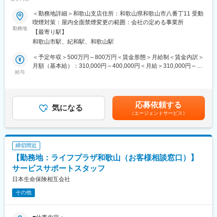
■業務概要：
◆当ポジションの魅力
個人および中小企業の法人顧客に対する資産運用のパートナーと
＜勤務地詳細＞和歌山支店住所：和歌山県和歌山市八番丁11 受動
（1）新規開拓無し
して、最適な金融サービスを提供していただきます。資産形成の
喫煙対策：屋内全面禁煙変更の範囲：会社の定める事業所
お問合せの受付は共同募集を行う代理店が担当し、契約見直しや
ご提案に留まらず専門部署との連携による事業承継やM&A、不動
勤務地
【最寄り駅】
新商品の提案からSPが担当をします。既存のお客様の、保険の見
産管理など多様なソリューションの提供も行っており、金融の専
直しタイミングや、保険に興味をお持ちの方からのお問い合わせ
和歌山市駅、紀和駅、和歌山駅
門知識を磨くことができます。
に対して 営業・販売活動を行うため、新規開拓や、お知り合いの
■職務詳細：
＜予定年収＞500万円～800万円＜賃金形態＞月給制＜賃金内訳＞
方へのご案内などはありません。
・個人および法人顧客への資産運用アドバイス
月額（基本給）：310,000円～400,000円＜月給＞310,000円～
・新規顧客の開拓および既存顧客のフォロー
給与
400,000円＜昇給有無＞有＜残業手当＞有＜給与補足＞■ご経験、
（2）提案しやすい保険商品
・顧客のライフプランに応じた投資商品の提案
実績等を考慮の上決定します。■給与改定（7月）・賞与年2回（6
当社のがん保険・医療保険の保有契約数は業界トップクラスで
・社内の専門部署との連携による総合的なソリューション提供
月、12月）賃金はあくまでも目安の金額であり、選考を通じて上
す。その高い知名度、強い商品力がある保険を提案できます。常
■本業務のやりがい：
下する可能性があります。月給(月額)は固定手当を含めた表記で
に時代のニーズに合った多様な商品ラインアップがあり、少額の
応募依頼する
・証券というかたちのないものを扱うからこそ、総合的な人間力
気になる
す。
ものから手厚い保障のある商品までお客様のライフプランに合っ
（エージェントサービス）
や高いレベルの知見が試され、営業として高いスキルを磨くこと
た内容が提案できます。
ができます。
・命の次に大切な「資産」を預かる為には、自らの知識で人々の
◆教育体制
役に立ち、信頼される存在になることが求められます。大きな責
締切間近
担当者が一人ひとりに合った内容で研修を行い、商品知識や提案
任が求められるからこそ、顧客の期待に応えられた時の喜びやや
の仕方、事務手続きなどをお教えしていきます。 こまめにコミュ
【勤務地：ライフプラザ和歌山（お客様相談窓口）】
りがいが大きい仕事です。
ニケーションを取りながら寄り添ってサポートします。ブランク
■組織体制：
サービスサポートスタッフ
があってもご安心下さい。
当社の社員の約3割が中途入社であり、様々なバックグラウンドを
日本生命保険相互会社
持つメンバーが活躍しています。営業、販売、サービス業など多
その他
岐にわたる業界からの転職者が多く、異業種での経験を活かしな
がら金融業界でキャリアを築いています。
■就労環境：