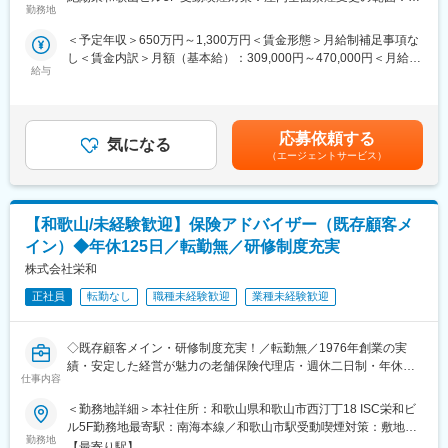
ルティング営業を行います。
勤務地
社の定める事業所（リモートワーク含む）
■研修制度
＜予定年収＞650万円～1,300万円＜賃金形態＞月給制補足事項な
■業務詳細
入社後は全体研修の後、支社配属となり、商談同行や、資料作成
し＜賃金内訳＞月額（基本給）：309,000円～470,000円＜月給＞
・販売戦略の立案
のサポートからお任せします。中途入社社員も早期に馴染めるよ
給与
309,000円～470,000円＜昇給有無＞有＜残業手当＞有＜給与補足
・商品勉強会や各種研修、販売方法指導
う、1年間「エンゲージメントサポーター」をアサインします。
＞※賞与について：６月・12月（固定支給）、３月（決算賞与の
・代理店の課題分析・解決策の提案
OJT/カルチャーの伝承/人間関係構築をサポートします。
ため変動）※上記年収は所定外労働手当月30時間分を含んだ水準
・同業他社やマーケット動向の分析
です。※転居を伴う場合、別途転勤手当（4万円～6万円/月）と住
・保険契約事務に関する各種業務
■評価制度
応募依頼する
気になる
宅補助（例：6万円/月までの9割会社負担）の支給がございます。
評価は「業績貢献評価」と「行動評価」に分かれています。
（エージェントサービス）
賃金はあくまでも目安の金額であり、選考を通じて上下する可能
■最先端の営業支援システム
評価と報酬は連動しており、「業績貢献評価」は短期業績賞与、
性があります。月給(月額)は固定手当を含めた表記です。
2023年12月に生成AIを活用した業務支援ツール「Aflac Assist」が
「行動評価」は給与改定に反映されます。
本格運用開始。文章要約や社内情報の収集、マニュアル検索など
賞与は年に3回あり、6月、12月賞与は固定ですが、3月の短期業
【和歌山/未経験歓迎】保険アドバイザー（既存顧客メ
幅広い業務で活用可能。本来の業務により時間をかけられる体制
績賞与は全社業績と個人業績で変動します。
を模索し続けています。
賞与の総支給月数は、およそ7.2～8.5か月となります。
イン）◆年休125日／転勤無／研修制度充実
株式会社栄和
■1日の流れ
■働き方
9時：朝礼、チーム内での事例共有など
正社員
転勤なし
職種未経験歓迎
業種未経験歓迎
在宅勤務からのリモート会議（担当代理店次第）やフレックス制
10時：販売戦略ミーティング
度、直行直帰も可です。転居の有無にかかわらず、3～5年に一度
11時：代理店との商談（1）
転勤の可能性がございます。
◇既存顧客メイン・研修制度充実！／転勤無／1976年創業の実
12時：ランチ
績・安定した経営が魅力の老舗保険代理店・週休二日制・年休
13時：データ分析、提案資料の作成
■キャリアの選択肢
仕事内容
125日◇
15時：代理店との商談（2）
ジョブポスティング制度や自己申告制度など一人一人が主体的に
17時：帰社、事務作業、翌日の準備
チャレンジできる制度が整っています。実際に代理店営業から広
＜勤務地詳細＞本社住所：和歌山県和歌山市西汀丁18 ISC栄和ビ
＼おすすめポイント／
18時：退社
報や商品開発、ITシステム、契約サービス部門など幅広い部門へ
ル5F勤務地最寄駅：南海本線／和歌山市駅受動喫煙対策：敷地内
・入社後は損害保険・生命保険の営業をお任せします。個人営業
勤務地
のキャリアチェンジが叶っています。
喫煙可能場所あり変更の範囲：会社の定める事業所
【最寄り駅】