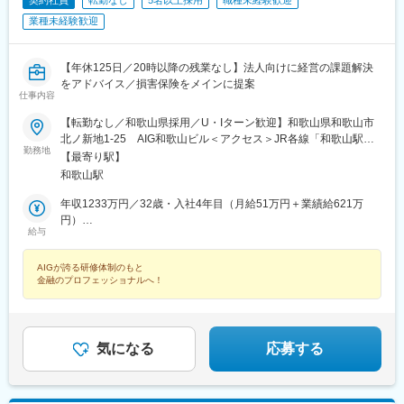
契約社員
転勤なし
5名以上採用
職種未経験歓迎
業種未経験歓迎
【年休125日／20時以降の残業なし】法人向けに経営の課題解決
をアドバイス／損害保険をメインに提案
仕事内容
【転勤なし／和歌山県採用／U・Iターン歓迎】和歌山県和歌山市
北ノ新地1-25 AIG和歌山ビル＜アクセス＞JR各線「和歌山駅」
勤務地
より徒歩8分★受動喫煙対策：敷地内喫煙可能場所あり（勤務先に
【最寄り駅】
応じて変動の可能性あり）
和歌山駅
年収1233万円／32歳・入社4年目（月給51万円＋業績給621万
円）
給与
年収758万円／34歳・入社3年目（月給36万円＋業績給326万円）
AIGが誇る研修体制のもと
金融のプロフェッショナルへ！
気になる
応募する