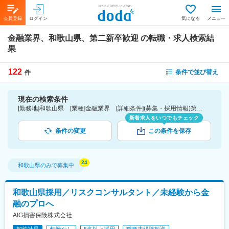
会員登録
ログイン
気になる
メニュー
金融業界、和歌山県、第二新卒歓迎
の転職・求人検索結
果
122
条件で並び替え
件
現在の検索条件
[勤務地]和歌山県 [業種]金融業界 [詳細条件](募集・採用情報)第二新卒歓迎
新着求人をいつでもチェック
条件の変更
この条件を保存
和歌山県
のみで募集中
和歌山県採用／リスクコンサルタント／未経験から金
融のプロへ
AIG損害保険株式会社