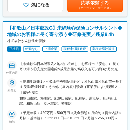
当を含めた表記です。
既存顧客中心のため、丁寧に向き合うほど信頼が深まり、その積
なります。
応募依頼する
気になる
み重ねが提案の幅や成果につながります。
他業界からの中途入社実績が多く、銀行営業はコンサル業務に近
（エージェントサービス）
いため、顧客がどういうことにお悩みになられているか、その感
■当社について：
度やアンテナが高い方がご活躍しております。（他業界…MR、家
近畿で1番最初にアフラックサービスショップを開店したこともあ
具販売、証券会社、保険会社、審判会社、カード会社など）
り、長期的にご契約頂いているお客様も多く、現在、約20,000人
【和歌山／日本郵政G】未経験◎保険コンサルタント◆
のご契約者様にご契約いただいております。
■研修制度
地域のお客様に長く寄り添う◆研修充実／残業9.4h
日本のがん保険の内シェア50％の知名度の高いアフラック商品(約
キャリア意識の向上やマネジメント力などを身につけていく「階
株式会社かんぽ生命保険
20商品)を扱っているため、商品力があり提案しやすい環境です。
層別研修」、全行員共通の研修とは別系統で、職務やキャリアに
また、財務指標が良好で、安定した経営基盤がございます。景況
応じてスキルアップを図る「業務別研修」など、さまざまな教育
正社員
転勤なし
上場企業
職種未経験歓迎
業種未経験歓迎
感に左右されにくく、現在も安定的に成長しております。
研修プログラムを実施して人材育成をサポートしています。
行員の自己啓発をサポートするため、インターネットを通じてス
変更の範囲：会社の定める業務
【未経験◎日本郵政G／地域に根差し、お客様の「安心」に長く
マートフォンや自宅のパソコンでセミナーや講義が視聴できる
寄り添う◎安定の固定給&成果次第で高収入も可／約3か月の充実
KIYO Smart Banker（スマバン）も利用可能です。中小企業診断
仕事内容
研修／残業9.4h・育休復帰98％】
士、証券アナリストなど公的資格取得者には奨励金制度を設ける
など、行員のチャレンジ精神を存分に発揮できるサポート体制を
＜勤務地詳細1＞和歌山中央郵便局住所：和歌山県和歌山市一番丁
★未経験でも長期的にご活躍！
組んでいます。
４ 受動喫煙対策：その他（屋内原則禁煙（事業所により喫煙スペ
（1）約3か月の集合研修で同期とスタート★子育てなどで参加が
勤務地
ースあり））＜勤務地詳細2＞海南郵便局住所：和歌山県海南市船
【最寄り駅】
難しい方はリモートプログラムあり
■特徴・魅力
尾２００ 受動喫煙対策：その他（屋内原則禁煙（事業所により喫
和歌山市駅、海南駅、紀伊田辺駅、紀和駅、黒江駅、紀伊新庄
└配属後も班体制で、教育トレーナーや先輩が日常的にフォロー
★さまざまな場面でコンサルティング機能を発揮
煙スペースあり））＜勤務地詳細3＞田辺郵便局住所：和歌山県田
駅、和歌山駅、冷水浦駅、芳養駅
（2）営業・保険未経験で入社した社員が多数活躍中
お客さまのさまざまな課題に対して、営業店と本部コンサルティ
辺市中屋敷町１－９ 受動喫煙対策：その他（屋内原則禁煙（事業
└販売接客、事務、技術職、介護職など未経験スタートの社員が
ングセクションが連携する体制を構築しています。例えば、営業
所により喫煙スペースあり））変更の範囲：他和歌山県内5カ所の
＜予定年収＞420万円～500万円＜賃金形態＞月給制＜賃金内訳＞
多く定着・活躍中
推進本部（堺ビル）の『ピクシス営業室』では、地元企業のピク
郵便局
月額（基本給）：256,800円～310,350円＜月給＞256,800円～
（3）日本郵政Gならではの安心できる評価制度
シス(羅針盤)となるべく、M＆A、事業承継対策、海外進出支援
給与
310,350円＜昇給有無＞有＜残業手当＞有＜給与補足＞上記年
└フルコミッション（完全歩合制）ではなく、安定した基本給制
等、企業の成長支援や新たなビジネスの創造に向けた提案を行っ
収・月収の他、諸手当 （残業手当・住居手当・扶養手当・営業手