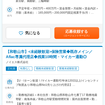
っかりとサポートいたします。
新宮駅、鵜殿駅、三輪崎駅
・1週間に一度は面談を実施しているので、仕事の不安などを抱え
■業務詳細：
＜予定年収＞350万円～400万円＜賃金形態＞月給制＜賃金内訳＞
ずに働いていただけます。
・個人のお客様へ新規保険商品の紹介
月額（基本給）：165,000円～200,000円固定残業手当/月：
・契約中の保険見直しの提案
給与
35,000円～50,000円（固定残業時間27時間0分/月）超過した時間
■未経験からご入社された方多数：
・主にがん保険、医療保険のご案内いたします。
外労働の残業手当は追加支給＜月給＞200,000円～250,000円（一
アパレル業界 製造業 電気関係・工事関係等など幅広いキャリ
個人宅や顧客の勤務先へ伺っていただき、ご提案をお願いいたし
律手当を含む）＜昇給有無＞有＜残業手当＞有＜給与補足＞※上記
アの方が入社し活躍しております。
ます。
年収はインセンティブを含んだ年収となります。※入社後すぐでも
応募依頼する
個人営業8割：法人営業2割
気になる
基本売り上げが付きやすいため上記年収となります。■賞与：固定
■当社の魅力：
（エージェントサービス）
(法人顧客は官公庁・商工会議所・繋がりのある企業様等)
賞与(7月、12月)＋変動賞与2回賃金はあくまでも目安の金額であ
＜安定性＞
既存顧客が9割以上を占めます。
り、選考を通じて上下する可能性があります。月給(月額)は固定手
全国トップクラスの代理店で、契約者数も豊富な為、100％ルー
エリア：和歌山エリア中心
当を含めた表記です。
ト営業となり、新規獲得の営業活動はございません。
＜営業費用は会社負担＞
【和歌山市】<未経験歓迎>保険営業◆既存メイン／
当社の保険営業のスタイルは数字にこだわるのではなくお客様の
同業界での営業ポジションは営業にかかる費用（粗品、会社携
Aflac専属代理店◆残業10時間・マイカー通勤◎
ためになる提案を行うことを重視しているので、数字に追われて
帯、ガソリン代、社用車、駐車場費を個人負担することが多い
無茶な提案をしなければならないといったことはありません。
ノイエス株式会社
中、当社では全て会社負担となります。
ご友人の方などを勧誘していただくこともありません。
正社員
転勤なし
職種未経験歓迎
業種未経験歓迎
※飛び込み営業はありません。
■当社について：
当社は昭和50年、アメリカンファミリー生命保険（現アフラッ
■組織構成：
ク）が日本で生命保険販売を開始した翌年に専業代理店として創
【U・Iターン歓迎！/マイカー通勤可/年休120日以上/インセンティ
60代2名／50代2名／30代2名／20代2名 ＜社風＞ 穏やかで面倒見
業いたしました。
ブ制度あり/和歌山県No1売り上げの代理店】
の良い社員が多く、勤続10年以上の社員も多数在籍しています。
仕事内容
■業務内容：
＜勤務地詳細1＞本社住所：和歌山県和歌山市七番丁17 勤務地最
■教育環境：
アフラック生命保険の代理店の当社で、主に個人の方へ保険商品
寄駅：南海本線／和歌山市駅受動喫煙対策：屋内全面禁煙＜勤務
・保険販売員登録のため、約2か月間は研修を実施。
の提案営業を行っていただきます。
勤務地
地詳細2＞和歌山営業所住所：和歌山県和歌山市冬野129-2 受動喫
・研修終了後も、勤続10年以上のベテラン社員が独り立ちまでし
【最寄り駅】