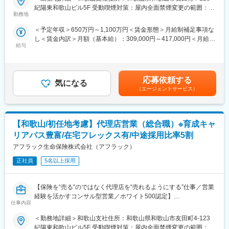
保険を世界で初めて発売したのもアフラックです。
紀陽東和歌山ビル5F 受動喫煙対策：屋内全面禁煙変更の範囲：会
す。
がん保険・医療保険を中心とした「第三分野」に強みを持ち、
勤務地
社の定める事業所（リモートワーク含む）
■評価体制：
「生きるための保険」を切り拓いてきました。
社員一人一人の役割（職務）と責任を明確化し、達成感と公平性
＜予定年収＞650万円～1,100万円＜賃金形態＞月給制補足事項な
を高めるため厳正かつ公平な評価システムを導入しています。目
し＜賃金内訳＞月額（基本給）：309,000円～417,000円＜月給＞
■業務内容
標管理制度による業績評価と人事考課制度による職務遂行評価に
給与
309,000円～417,000円＜昇給有無＞有＜残業手当＞有＜給与補足
全国8000店以上の販売代理店や提携金融機関がお客様により良い
て評価されます。
＞※賞与について：６月・12月（固定支給）、３月（決算賞与の
保険提案ができるよう、販売促進や経営課題解決のためのコンサ
業績評価：全社員がどの役割、責任を担っているかを明確するた
ため変動）※上記年収は所定外労働手当月30時間分を含んだ水準
ルティング営業を行います。
めに事業計画に基づいた個人目標を設定し、目標達成の度合いを
です。※転居を伴う場合、別途転勤手当（4万円～6万円/月）と住
応募依頼する
評価されます。
気になる
宅補助（例：6万円/月までの9割会社負担）の支給がございます。
■業務詳細
（エージェントサービス）
職務遂行評価：業績だけでの評価ではなく、プロセスも評価する
賃金はあくまでも目安の金額であり、選考を通じて上下する可能
・販売戦略の立案
システムとなり、結果や成果に至った過程の職務遂行状況がどの
性があります。月給(月額)は固定手当を含めた表記です。
・商品勉強会や各種研修、販売方法指導
水準化を評価されます。
・代理店の課題分析・解決策の提案
【和歌山/初任地考慮】代理店営業（総合職）※育成キャ
・同業他社やマーケット動向の分析
変更の範囲：会社の定める業務
・保険契約事務に関する各種業務
リアパス豊富/在宅フレックス有/中途採用比率5割
アフラック生命保険株式会社（アフラック）
■1日の流れ
9時：朝礼、チーム内での事例共有など
正社員
5名以上採用
10時：販売戦略ミーティング
11時：代理店との商談（1）
【保険を“売る”のではなく代理店を“売れるようにする”仕事／営業
12時：ランチ
経験を活かすコンサル型営業／ホワイト500認定】
13時：データ分析、提案資料の作成
仕事内容
■業務内容
15時：代理店との商談（2）
全国8000店以上の販売代理店や提携金融機関がお客様により良い
17時：帰社、事務作業、翌日の準備
＜勤務地詳細＞和歌山支社住所：和歌山県和歌山市友田町4-123
保険提案ができるよう、販売促進や経営課題解決のためのコンサ
18時：退社
紀陽東和歌山ビル5F 受動喫煙対策：屋内全面禁煙変更の範囲：会