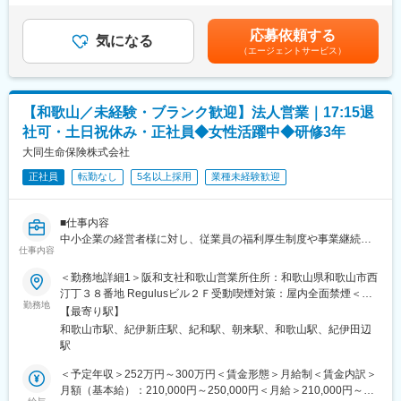
度。加えて成果に応じた報酬
ています。
当など）の支給もございます。※上記に加えて、通勤手当、扶養手
└ノルマはなく上長と相談しながら目標設定。売上だけでなく、
★女性の活躍推進に積極的：育休取得率90％以上
当、都市部に勤務する社員に対する勤務地手当等を支給■詳細は社
応募依頼する
お客様対応の質やアフターフォローなども含めて総合的に評価
厚生労働省から「子育てサポート企業」として認定され、「くる
気になる
内規程に基づき決定します。■昇給：年1回／賞与：年2回賃金は
（エージェントサービス）
みんマーク」を取得。
あくまでも目安の金額であり、選考を通じて上下する可能性があ
■業務概要：
また、「ダイバーシティ推進室」を設置し、女性の職域拡大や積
ります。月給(月額)は固定手当を含めた表記です。
担当エリア内のお客さまへアフターフォローや保険商品のご提案
極的な登用をはじめとする「ポジティブアクション」や「仕事と
をお任せいたします。
家庭の両立支援」「キャリア支援」など、行員が働きやすい環境
【和歌山／未経験・ブランク歓迎】法人営業｜17:15退
教育、結婚、出産、老後など日々の暮らしの中で生じるお悩みに
を整えることで、多様な人材が活躍しています。
社可・土日祝休み・正社員◆女性活躍中◆研修3年
対し、郵便局と一体となった地域密着のサービスを活かしなが
ら、一人ひとりに寄り添ったご案内・ご相談対応を行います。
大同生命保険株式会社
変更の範囲：会社の定める業務
正社員
転勤なし
5名以上採用
業種未経験歓迎
例）1日の流れ：
8:30始業／9:00訪問準備～訪問※契約内容のご説明等など
12:00昼食／13:00訪問
■仕事内容
16:00帰社（翌日以降の訪問準備・事務作業）／17:15退社
中小企業の経営者様に対し、従業員の福利厚生制度や事業継続に
仕事内容
関する提案を行う法人営業職です。
既存顧客への提案・フォローがメインです。
単なる保険販売ではなく、企業経営を支えるパートナーとして経
＜勤務地詳細1＞阪和支社和歌山営業所住所：和歌山県和歌山市西
郵便局の制服を着用しているため、お話を聞いていただきやす
営課題の解決をサポートします。
汀丁３８番地 Regulusビル２Ｆ受動喫煙対策：屋内全面禁煙＜勤
く、アポイント取得や訪問時のハードルが低い点も特徴です。
＜具体的には＞
勤務地
務地詳細2＞阪和支社田辺連絡所住所：和歌山県田辺市新庄町
「あなたに相談したい」「お願いしてよかった」といった言葉を
【最寄り駅】
提携している
1717-12 受動喫煙対策：屋内全面禁煙変更の範囲：会社の定める
いただけたときに、大きな達成感とやりがいを感じられます。
和歌山市駅、紀伊新庄駅、紀和駅、朝来駅、和歌山駅、紀伊田辺
・商工会議所
事業所
駅
・納税協会
また原付での営業活動が基本のため、入社後の研修で安全に運転
・法人会
＜予定年収＞252万円～300万円＜賃金形態＞月給制＜賃金内訳＞
できるようサポートします。
などの会員企業へ訪問し、下記提案を行います。
月額（基本給）：210,000円～250,000円＜月給＞210,000円～
・従業員向け福利厚生制度