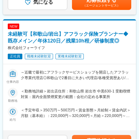
応募依頼する
方法や提案手法を学びます。
気になる
・損害保険5社
（エージェントサービス）
◆3か月目：ご自身で接客を行います。接客後は先輩社員と振り返
（東京海上日動火災保険、明治安田損害保険、あいおいニッセイ
り/フィードバックを受けながらスキルを高めていきます。
同和損害保険、損害保険ジャパン、三井住友海上火災保険）
・生命保険3社
■主な業務内容：
（東京海上日動あんしん生命保険、アフラック生命保険、アクサ
NEW
・既存のお客様へ電話で状況確認、アポイント取得
生命保険）
未経験可【和歌山/岩出】アフラック保険プランナー◆
・来店されたお客様への相談対応
・お客様のライフプラン(結婚、出産、転職など)をヒアリング
既存メイン／年休120日／残業10h程／研修制度◎
変更の範囲：会社の定める業務
・がん保険、医療保険、介護保険などの見直し、追加提案
株式会社フォーライフ
・契約後のフォロー、給付金請求などのサポート
正社員
職種未経験歓迎
業種未経験歓迎
■組織構成：
岩出店含め8名で構成されております。
～近畿で最初にアフラックサービスショップを開店したアフラッ
20～60代の方々にご活躍いただいております。
ク専業代理店◎和歌山で2番目に大きい代理店/各種受賞歴あり/平
仕事内容
均在籍年数15年/有給消化率95%/固定給＋インセンティブ/産休育
■ポジションの魅力：
休取得実績あり～
◎無理なく長期的に就業可能！
＜勤務地詳細＞岩出店住所：和歌山県 岩出市 中黒630-1 受動喫煙
■業務内容：
平均在籍年数15年、残業月平均10h程度、有給消化率 95%で最大
対策：屋内全面禁煙変更の範囲：会社の定める事業所
アフラック専門のサービスショップ(保険相談カウンター)にて、お
勤務地
12連休取得した方もいます！
客様のご意向に沿った商品を提案いただきます。
＜予定年収＞350万円～500万円＜賃金形態＞月給制＜賃金内訳＞
お客様が理想とするライフプランを実現できるよう、丁寧なヒア
◎ノルマ無しで、インセンティブでしっかり稼げる！
月額（基本給）：220,000円～320,000円＜月給＞220,000円～
リングと提案を行います。
固定給とインセンティブで安定と収入アップを両立しておりま
給与
320,000円＜昇給有無＞有＜残業手当＞有＜給与補足＞■賞与：年
す！成果を出せば年齢、社歴に関係なく評価されます！
2回※上記賞与とは別に営業成績に応じたインセンティブあり賃金
■入社後の流れ：
既存顧客中心のため、丁寧に向き合うほど信頼が深まり、その積
はあくまでも目安の金額であり、選考を通じて上下する可能性が
◆1か月目：オンラインでアフラック本社の研修を受講。社内でも
み重ねが提案の幅や成果につながります。
あります。月給(月額)は固定手当を含めた表記です。