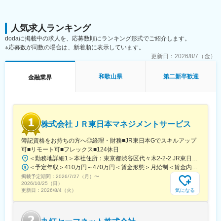
■業務の魅力：
■働き方の魅力：
・中小企業専任担当者として、幅広い職種のお客さまを担当する
・男女共に育児休職取得率は100%！
ことができます。
人気求人ランキング
・時差出勤制度、社宅制度（営業所長就任後、利用可）も完備
・MUFGの抱える幅広いソリューション、関連会社等を駆使し、
・住宅手当や家族手当、退職金手当等の福利厚生制度が充実
dodaに掲載中の求人を、応募数順にランキング形式でご紹介します。
幅広いニーズに対応可な環境です。
※応募数が同数の場合は、新着順に表示しています。
■「成長と挑戦」をサポートする環境：
■同社の強み
更新日：
2026/8/7（金）
自律的な成長をサポートするため、自己啓発支援制度や資格取得
契約のほぼすべて（約96％）が有配当保険（会社の利益の一部を
支援制度も充実しており、それぞれの成長ステージに応じたさま
配当金としてご契約者へお支払いする保険）なので、配当還元が
ざまなプログラムを活用することができます。行員一人ひとりの
和歌山県
第二新卒歓迎
金融業界
充実しており、実質的な保険料負担の軽減を図っております。
やりたいことを後押しする制度として、自分自身の興味・関心を
「健康配当」にも注力しており、健康であれば健康配当のお支払
知るためのさまざまなキャリア研修を行うなど、その他多数の支
いが続くという仕組みに強みがあります。
援制度を用意しています。
変更の範囲：会社の定める業務
変更の範囲：会社の定める業務
株式会社ＪＲ東日本マネジメントサービス
簿記資格をお持ちの方へ◎経理・財務■JR東日本Gでスキルアップ
可■リモート可■フレックス■124休日
＜勤務地詳細1＞本社住所：東京都渋谷区代々木2-2-2 JR東日本本社ビル9階受動喫煙対策：屋内全面禁煙＜勤務地詳細2＞東京都内オフィス住所：東京都23区内 受動喫煙対策：屋内全面禁煙変更の範囲：会社の定める事業所（リモートワーク含む）
＜予定年収＞410万円～470万円＜賃金形態＞月給制＜賃金内訳＞月額（基本給）：240,000円～250,000円＜月給＞240,000円～250,000円＜昇給有無＞有＜残業手当＞有＜給与補足＞※想定年収には残業月20Hも含めています■昇給：年1回■賞与：年2回(合計3.0ヶ月程度)※総合職：計6.0ヶ月程度■モデル年収総合職（課長）900万円総合職（マネージャー）630万円総合職（主任）520万円エリア（課員）410万円賃金はあくまでも目安の金額であり、選考を通じて上下する可能性があります。月給(月額)は固定手当を含めた表記です。
掲載予定期間：
2026/7/27（月）
〜
2026/10/25（日）
気になる
更新日：
2026/8/4（火）