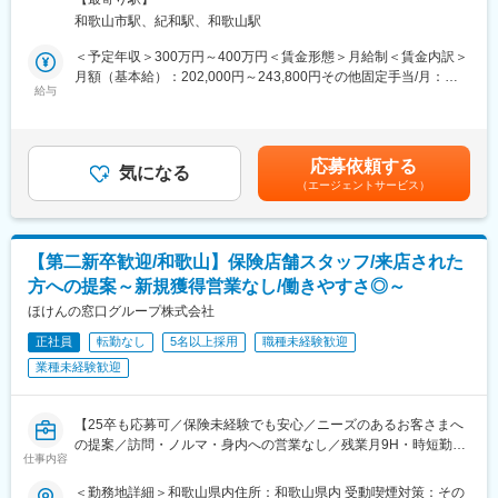
と法人営業の両方経験することが可能です！（個人：法人の割合
■研修制度
和歌山市駅、紀和駅、和歌山駅
は6:4）
入社後は全体研修の後、支社配属となり、商談同行や、資料作成
変更の範囲：会社の定める業務（会社が出向を指示した場合は出
・顧客の９０％は損害保険の契約者のため、既存のお客様への保
のサポートからお任せします。中途入社社員も早期に馴染めるよ
向先の定める業務となります）
＜予定年収＞300万円～400万円＜賃金形態＞月給制＜賃金内訳＞
険アドバイスが中心となります。
う、1年間「エンゲージメントサポーター」をアサインします。
月額（基本給）：202,000円～243,800円その他固定手当/月：
・新規マーケットでの営業はほとんど無いため、営業未経験の方
OJT/カルチャーの伝承/人間関係構築をサポートします。
給与
10,000円～23,000円＜月給＞250,200円～314,900円（一律手当
でも安心して働いて頂けます。
を含む）＜昇給有無＞有＜残業手当＞有＜給与補足＞・賞与あ
・保育園の紹介も行っており、子育てしながら働きたい人も大歓
■評価制度
り：年2回（8月・12月）+決算賞与（会社の業績による)（前年度
迎です◎
評価は「業績貢献評価」と「行動評価」に分かれています。
実績）50万円～100万円）・昇給あり：年1回（前年度実績：上限
応募依頼する
評価と報酬は連動しており、「業績貢献評価」は短期業績賞与、
気になる
22,000円）・超過残業代は別途支給※入社1年後から昇給・賞与の
（エージェントサービス）
■業務内容
「行動評価」は給与改定に反映されます。
支給対象※賞与額／昇給額は会社および個人の業績に応じて決定し
損害保険・生命保険の営業を既存顧客のフォローやアドバイスを
賞与は年に3回あり、6月、12月賞与は固定ですが、3月の短期業
ます賃金はあくまでも目安の金額であり、選考を通じて上下する
メインにお任せいたします。
績賞与は全社業績と個人業績で変動します。
可能性があります。月給(月額)は固定手当を含めた表記です。
賞与の総支給月数は、およそ7.2～8.5か月となります。
【第二新卒歓迎/和歌山】保険店舗スタッフ/来店された
■具体的には：
方への提案～新規獲得営業なし/働きやすさ◎～
・書類や契約書作成
■働き方
・既存顧客への追販を中心とした損害保険や生命保険販売
ほけんの窓口グループ株式会社
在宅勤務からのリモート会議（担当代理店次第）やフレックス制
（現在の営業形態はお客様からのご紹介メイン）
度、直行直帰も可です。転居の有無にかかわらず、3～5年に一度
正社員
転勤なし
5名以上採用
職種未経験歓迎
・顧客（法人／個人）との商談
転勤の可能性がございます。
業種未経験歓迎
・契約後顧客のフォローアップ
・提携代理店対応・交渉
■キャリアの選択肢
ジョブポスティング制度や自己申告制度など一人一人が主体的に
【25卒も応募可／保険未経験でも安心／ニーズのあるお客さまへ
■組織構成：
チャレンジできる制度が整っています。実際に代理店営業から広
の提案／訪問・ノルマ・身内への営業なし／残業月9H・時短勤務
営業職は５名の組織です。
報や商品開発、ITシステム、契約サービス部門など幅広い部門へ
仕事内容
OK】
アットホームな社風で、経験豊富な先輩方が丁寧に教えてくださ
異動が実現しています。
います。
＜勤務地詳細＞和歌山県内住所：和歌山県内 受動喫煙対策：その