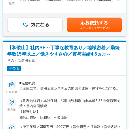
ながら長期的なキャリアを築くことができます。
給与
208,000円＜昇給有無＞有＜残業手当＞有＜給与補足＞※経験、ス
■職務詳細：
キル、年齢を考慮の上、同社規定により決定■賞与：固定賞与(7
変更の範囲：会社の定める業務
契約内容の変更についてのご相談や給付金請求手続き・保障の見
月、12月)＋変動賞与2回賃金はあくまでも目安の金額であり、選
直し相談など、一般のお客様の様々なご相談内容にアドバイザー
考を通じて上下する可能性があります。月給(月額)は固定手当を含
応募依頼する
としてご対応頂きます。
気になる
めた表記です。
（エージェントサービス）
その他にも事務作業やお電話でのお客様対応もお任いたします。
■入社後の流れ：
15日間の研修プログラムを行います。
【和歌山】社内SE～丁寧な教育あり／地域密着／勤続
座学とロープレを通して保険案内に必要な知識や実際の顧客対応
年数15年以上／働きやすさ◎／賞与実績4.6ヵ月～
を学んで頂きます。
研修後は現場で簡単な事務作業を行い、一般過程試験(一般合格率
きのくに信用金庫
80%以上)に合格されましたら保険案内業務を徐々にお任せいたし
その他
ます。
■未経験からご入社された方多数：
■職務概要：
アパレル業界 製造業 電気関係・工事関係等など幅広いキャリ
当金庫にて、信用金庫システムの開発と運用・保守を担当するエ
アの方が入社し活躍しております。
仕事内容
ンジニアを募集します。
＜具体的な業務＞
＜勤務地詳細＞本社住所：和歌山県和歌山市本町2-38 受動喫煙対
■当社の魅力：
・システムの運用、保守
策：屋内全面禁煙
＜安定性＞
・COBOLやSQLを使用したシステム開発
勤務地
全国トップクラスの代理店で、契約者数も豊富な為、100％ルー
【最寄り駅】
・システムの定期的なメンテナンス
ト営業となり、新規獲得の営業活動はございません。
和歌山市駅、紀和駅、和歌山駅
・トラブルシューティング
・セキュリティ対策
＜予定年収＞350万円～500万円＜賃金形態＞月給制＜賃金内訳＞
＜営業費用は会社負担＞