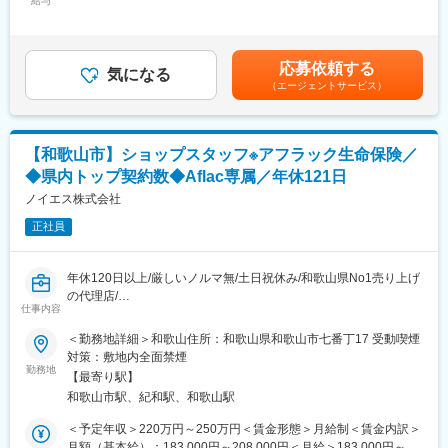
給与
250,000円＜昇給有無＞有＜残業手当＞無＜給与補足＞◆正職員
■キャリアパス
・退職金準備
の平均給与例 月給45万6000円(2023年度実績)※給与は年間平均
班長・チームリーダー → 教育トレーナー・トッププレイヤーと、
・事業継続対策
の税込定例給与。理論年収に賞与は含みません。賃金はあくまで
段階的に成長可能。ほかにもキャリアチャレンジ制度による他分
・万が一のリスク対策
も目安の金額であり、選考を通じて上下する可能性があります。
野への挑戦など、多彩なキャリアがあります。
応募依頼する
・経営者向け保障制度
気になる
月給(月額)は固定手当を含めた表記です。
（エージェントサービス）
など、企業経営を支える提案を行います。
■モデル年収
■この仕事の特徴：
主任：450～670万円（在職最年少26歳）／課長代理：500～850
（1）知人・親族への営業なし：個人向け営業ではなく法人向け営
万円（在職最年少30歳）
業のため、家族や友人への勧誘はありません。
課長・担当課長：690～850万円（在職最年少35歳）／管理職：
【和歌山市】ショップスタッフ※アフラック生命保険／
（2）提携団体との安定した営業基盤：商工会議所や納税協会など
800～1,000万円超（在職最年少37歳）
◆県内トップ契約数◆Aflac専属／年休121日
との提携により、営業活動を行いやすい環境が整っています。
（3）未経験から専門知識を習得：入社後3年間を育成期間とし、
ノイエス株式会社
変更の範囲：会社の定める業務
研修／ロールプレイング／同行営業／eラーニングなど充実した育
正社員
成体制を用意しています。
■働き方：
完全週休2日制（土日祝）／年間休日120日以上／平均有給取得
年休120日以上/厳しいノルマ無/土日祝休み/和歌山県No1売り上げ
24.9日／転勤なし／17:15定時／残業ほぼなし
の代理店/
企業訪問が中心のため、夜間営業はほとんどありません。
仕事内容
■企業魅力：
■当社について： 経【変更の範囲：会社の定める業務】
＜勤務地詳細＞和歌山住所：和歌山県和歌山市七番丁17 受動喫煙
同社は日本企業の99％を占める中小企業を支える法人向け生命保
当社は昭和50年、アメリカンファミリー生命保険（現アフラッ
対策：敷地内全面禁煙
険のリーディングカンパニーです。
ク）が日本で生命保険販売を開始した翌年に専業代理店として創
勤務地
商工会議所や納税協会などとの独自ネットワークを活かし、経営
【最寄り駅】
業いたしました。
者や従業員の安心を支えるサービスを提供しています。
和歌山市駅、紀和駅、和歌山駅
土日祝休み・残業ほぼなし・転勤なしと働きやすい環境に加え、
■職務概要：
＜予定年収＞220万円～250万円＜賃金形態＞月給制＜賃金内訳＞
充実した研修制度が整っており、未経験から専門知識を身につけ
アフラック生命保険代理店のサービスショップで保全業務を実施
月額（基本給）：183,000円～208,000円＜月給＞183,000円～