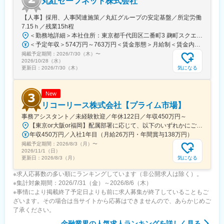
丸紅セーフネット株式会社
【人事】採用、人事関連施策／丸紅グループの安定基盤／所定労働
7.15ｈ／残業15h程
＜勤務地詳細＞本社住所：東京都千代田区二番町3 麹町スクエア3F勤務地最寄駅：東京メトロ有楽町線／麹町駅受動喫煙対策：敷地内全面禁煙変更の範囲：会社の定める事業所（リモートワーク含む）
＜予定年収＞574万円～763万円＜賃金形態＞月給制＜賃金内訳＞月額（基本給）：285,000円～379,000円＜月給＞285,000円～379,000円＜昇給有無＞有＜残業手当＞有＜給与補足＞【賞与】（'26年度実績）6.6か月分支給【モデル年収例】622万円 入社5年目 (月給30万9千円＋賞与+月残業15時間)賃金はあくまでも目安の金額であり、選考を通じて上下する可能性があります。月給(月額)は固定手当を含めた表記です。
掲載予定期間：
2026/7/30（木）
〜
2026/10/28（水）
気になる
更新日：
2026/7/30（木）
New
リコーリース株式会社【プライム市場】
事務アシスタント／未経験歓迎／年休122日／年収450万円～
【東京or大阪or福岡】配属部署に応じて、以下のいずれかにご勤務いただきます。初期配属地は、ご希望の地域に配属いたします。■本社東京都港区東新橋1-5-2 汐留シティセンター19F☆JR・地下鉄各線 新橋駅より徒歩1分☆都営地下鉄大江戸線 汐留駅より徒歩1分■豊洲事業所東京都江東区東雲1-7-12 KDX豊洲グランスクエア7F☆東京メトロ有楽町線・ゆりかもめ 豊洲駅 徒歩12分☆りんかい線 東雲駅 徒歩12分※豊洲駅より「KDXグランスクエア行き無料シャトルバス」が運行しています。■関西支社大阪府大阪市北区堂島浜2-2-28 堂島アクシスビル12F☆地下鉄四ツ橋線・西梅田駅より徒歩10分・肥後橋駅 徒歩7分☆JR大阪駅 徒歩15分■九州支社福岡県福岡市博多区博多駅東2-10-35 博多プライムイースト3F☆JR博多駅より徒歩7分※受動喫煙対策有（屋内全面禁煙）
年収450万円／入社1年目（月給26万円・年間賞与138万円）
掲載予定期間：
2026/8/3（月）
〜
2026/11/1（日）
気になる
更新日：
2026/8/3（月）
※求人応募数の多い順にランキングしています（非公開求人は除く）。
※集計対象期間：2026/7/31（金）～2026/8/6（木）
※事情により掲載終了予定日よりも前に求人募集が終了していることもご
ざいます。その場合は当サイトから応募はできませんので、あらかじめご
了承ください。
金融業界
の人気求人ランキングを詳しく見る