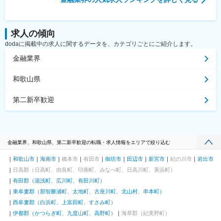
求人の傾向
dodaに掲載中の求人に関するデータを、カテゴリごとにご紹介します。
金融業界
和歌山県
第二新卒歓迎
金融業界、和歌山県、第二新卒歓迎の転職・求人情報をエリアで絞り込む
和歌山市
海南市
橋本市
有田市
御坊市
田辺市
新宮市
紀の川市
岩出市
日高郡（日高町、由良町、印南町、みなべ町、日高川町、美浜町）
有田郡（湯浅町、広川町、有田川町）
東牟婁郡（那智勝浦町、太地町、古座川町、北山村、串本町）
西牟婁郡（白浜町、上富田町、すさみ町）
伊都郡（かつらぎ町、九度山町、高野町）
海草郡（紀美野町）