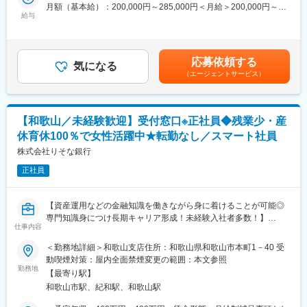
月額（基本給）：200,000円～285,000円＜月給＞200,000円～
同業界での営業ポジションは営業にかかる費用（粗品、会社携
＜入庫後の業務＞
給与
285,000円＜昇給有無＞有＜残業手当＞有＜給与補足＞※給与詳細
帯、ガソリン代、社用車、駐車場費を個人負担することが多い
入社後は、運用や保守の業務をメインに担当頂き、当金庫のシス
は経験、前職の年収などを考慮の上で決定します■昇給：年1回
中、当社では全て会社負担となりま
テム環境の理解を深めていただきます。その後、金庫内のシステ
（4月）■賞与：年2回（6月、12月）※実績4.6ヶ月賃金はあくまで
す。
ム開発に従事頂く予定です。使用言語は主にCOBOLとSQLです。
も目安の金額であり、選考を通じて上下する可能性があります。
応募依頼する
初めの段階では、先輩職員のサポートを受けながら業務を進めて
気になる
月給(月額)は固定手当を含めた表記です。
■ワークライフバランス整う：
（エージェントサービス）
いただきますので、安心してスタートできます。
同社は2022年から2025年と４年連続で「健康経営優良法人（中小
規模法人部門）」で認定を受けました。従業員が健康的に働ける
■ポジションの魅力：
ようになることで、従業員一人ひとりのモチベーションが向上
信用金庫内のシステム開発という、金融業界ならではの専門性を
し、会社全体の労働生産性がアップするという考えから、社員が
【和歌山／未経験歓迎】受付窓口※正社員◆残業少・産
身につけることができる点が最大の魅力です。安定した業務環境
健康で働きやすい環境を推進しております。
休育休100％で女性活躍中★転勤なし／スマート社員
の中で、技術力を高めることができます。
今回の採用は専門人材の採用となるため、該当部署での業務以外
株式会社りそな銀行
をお任せすることは無く、専門性を高められることが魅力となっ
正社員
ています。
■組織構成：
【資産運用などの金融知識を働きながら身に着けることが可能◎
現在の部署は10名で構成されており、管理職1名、中堅職員4名、
専門知識身につけ長期キャリア形成！未経験入社者多数！】
専門職員1名、担当者3名、パート職員1名のメンバーが在籍して
仕事内容
～国内5大銀行で全国的なネットワークと最新IT技術を活用した質
います。風通しの良い職場環境で、チームワークを重視していま
のサービスで顧客ニーズに対応～
＜勤務地詳細＞和歌山支店住所：和歌山県和歌山市本町1－40 受
す。
動喫煙対策：屋内全面禁煙変更の範囲：本文参照
■業務内容：
勤務地
■将来のキャリアパス：
【最寄り駅】
～銀行店頭窓口での受付・相談・事務～
将来的には、システム開発だけでなく、企画業務、金庫内のデジ
和歌山市駅、紀和駅、和歌山駅
ご来店されたお客さまへの案内として、以下のような業務に従事
タルトランスフォーメーション（DX）推進、そしてサイバーセキ
していただきます。