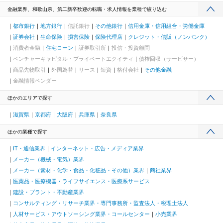
金融業界、和歌山県、第二新卒歓迎の転職・求人情報を業種で絞り込む
都市銀行
地方銀行
信託銀行
その他銀行
信用金庫・信用組合・労働金庫
証券会社
生命保険
損害保険
保険代理店
クレジット・信販（ノンバンク）
消費者金融
住宅ローン
証券取引所
投信・投資顧問
ベンチャーキャピタル・プライベートエクイティ
債権回収（サービサー）
商品先物取引
外国為替
リース
短資
格付会社
その他金融
金融情報ベンダー
ほかのエリアで探す
滋賀県
京都府
大阪府
兵庫県
奈良県
ほかの業種で探す
IT・通信業界
インターネット・広告・メディア業界
メーカー（機械・電気）業界
メーカー（素材・化学・食品・化粧品・その他）業界
商社業界
医薬品・医療機器・ライフサイエンス・医療系サービス
建設・プラント・不動産業界
コンサルティング・リサーチ業界・専門事務所・監査法人・税理士法人
人材サービス・アウトソーシング業界・コールセンター
小売業界