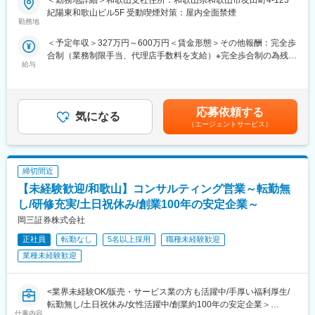
＜勤務地詳細＞和歌山支社住所：和歌山県和歌山市友田町4-123
■研修制度
◆業務内容
紀陽東和歌山ビル5F 受動喫煙対策：屋内全面禁煙
入社後は約2か月間の分室研修があり未経験でも安心して就業でき
契約内容見直しや新商品提案など、既にアフラックの保険にご加
勤務地
る制度が整っています
入をいただいているお客様への提案活動をお任せいたします（業
＜予定年収＞327万円～600万円＜賃金形態＞その他報酬：完全歩
店舗配属後も最初から一人で接客を行う訳ではなく、店長や先輩
務委託）。
合制（業務制限手当、代理店手数料を支給）※完全歩合制の為残業
の接客見学、その後店長が同席した上での接客と少しずつステッ
給与
手当なし＜想定月額＞140,000円～500,000円＜昇給有無＞無＜給
プアップしていきます
◆具体的な業務内容
与補足＞■手当詳細：・初動期手当 1ヵ月目～12ヵ月目
■未経験の方が多数活躍中！
当社代理店制度の一形態であるストラテジックパートナー（SP）
140,000円（固定）・業務制限手当： 3ヶ月目以降業績に応じた
前職：ホテルのフロント担当、携帯ショップの接客担当、病院事
としての採用です。個人代理店として当社と代理店業務委託契約
業務制限手当（成績連動）を支給 ※最低保証なし・分配後手数
務など
締結後、当社が承認する代理店と共同して保険募集等の代理店業
応募依頼する
気になる
料 2ヵ月目以降業績に応じた分配後手数料（成績連動）を支給■
務を行っていただきます。
（エージェントサービス）
就業開始時の想定年収：327万円賃金はあくまでも目安の金額で
＜業務の流れ＞
お客様は、当社の保険にご契約いただいている方や、保険に興味
あり、選考を通じて上下する可能性があります。月給(月額)は固定
（1）ヒアリング
を持ってお問い合わせいただいた方が対象です。個々のライフス
手当を含めた表記です。
1組当たりのご相談時間は約2時間。加入中の保険の確認や、結
タイルに合った最適な保険の提案営業を行ってください。
婚・出産・住宅購入・老後などのライフプランなどをじっくり伺
締切間近
います。
◆働きやすい環境
【未経験歓迎/和歌山】コンサルティング営業～転勤無
（2）ライフプラン設計・ご提案
業務委託のため、勤務地および就業日・就業時間は自由です。お
し/研修充実/土日祝休み/創業100年の安定企業～
独自のシステムで必要な保障を算出。ご相談は複数回にわたるこ
客様への提案は、電話や郵送、WEBでの面談も可能なため、自宅
岡三証券株式会社
とが多く、次回の来店時の提案内容を店舗の仲間と相談できるの
から無理なく営業活動が行えます。
も安心です。
※月1回の研修参加、週1回の所属営業部・支社への活動報告は必
正社員
転勤なし
5名以上採用
職種未経験歓迎
（3）アフターフォロー
須参加となります。
業種未経験歓迎
加入したら終わりではなく、保険証券の見方のご案内、ご契約内
容の再確認といったアフターフォローも一貫して担当。
【スケジュール例】
お客さまやそのご家族・知人と長い関係性を築ける仕事です。
9時：お客様先へ訪問→10時：お客様先で面談→12時：お昼休み
<業界未経験OK/販売・サービス業の方も活躍中/手厚い福利厚生/
→14時：自宅に戻り、お客様とWEB面談→16時：業務終了
転勤無し/土日祝休み/女性活躍中/創業約100年の安定企業＞
変更の範囲：会社の定める業務
仕事内容