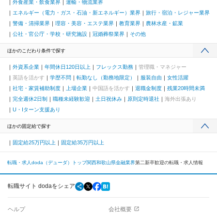
外食産業・飲食業界
運輸・物流業界
エネルギー（電力・ガス・石油・新エネルギー）業界
旅行・宿泊・レジャー業界
警備・清掃業界
理容・美容・エステ業界
教育業界
農林水産・鉱業
公社・官公庁・学校・研究施設
冠婚葬祭業界
その他
ほかのこだわり条件で探す
外資系企業
年間休日120日以上
フレックス勤務
管理職・マネジャー
英語を活かす
学歴不問
転勤なし（勤務地限定）
服装自由
女性活躍
社宅・家賃補助制度
上場企業
中国語を活かす
退職金制度
残業20時間未満
完全週休2日制
職種未経験歓迎
土日祝休み
原則定時退社
海外出張あり
U・Iターン支援あり
ほかの固定給で探す
固定給25万円以上
固定給35万円以上
転職・求人doda（デューダ）トップ
関西
和歌山県
金融業界
第二新卒歓迎の転職・求人情報
転職サイト dodaをシェア
ヘルプ
会社概要