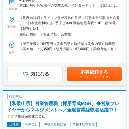
■仕事内容：
子育てしながら働く社員のさまざまなワークスタイル支援を行っ
窓口応対やお客様への訪問の他、インターネット・お電話による
ております。定量目標や残業を無くす働き方や就業時間を最大1時
仕事内容
お手続き・ご相談への対応など当社ご契約者様へのアフターサー
間30分短縮することができる育児短時間勤務等が導入されてお
ビス及び営業
り、ライフステージに合わせて安心して働き続けることが可能で
＜勤務地詳細＞ライフプラザ和歌山住所：和歌山県和歌山市八番
■労働契約補足：
す。
丁11 日本生命和歌山八番丁ビル8F勤務地最寄駅：JR・南海電気
まずはサービスサポートスタッフ(パート職制／３ヵ月毎に契約更
勤務地
■研修制度：
鉄道線／和歌山市駅受動喫煙対策：屋内全面禁煙変更の範囲：会
【最寄り駅】
新)として採用します。パート職制を経て、お客様へのコンサルテ
入社後は2週間ほど本社（東京都）にて座学研修を行っており、未
社の定める事業所
和歌山市駅、和歌山港駅、宮前駅
ィングに必要な基礎知識・基礎スキルを習得し勤務良好の場合、
経験であっても基礎から金融の専門知識を学ぶことができます。
サービスコーディネーター(正職員)への登用※となります。
その後現場配属となり、メンターのフォローのもとOJT形式で業
＜予定年収＞194万円＜賃金形態＞時給制＜賃金内訳＞時間額
※本人希望・業務習熟度・勤務実態等に応じて、サービスコーディ
務を習得いただきます。
（基本給）：1,350円＜想定月額＞162,000円＜昇給有無＞有＜残
ネーターへの登用有無及び登用時期は異なります。
給与
■企業の特徴/魅力：
業手当＞有＜給与補足＞※想定年収は2024年度実績。※想定年収は
※労働条件の詳細は面談時に説明します。
岡三証券は創業100周年を迎えた老舗の証券会社であり、独立系
パート職制を１年間続けた場合の金額。※記載の時給は2025年4月
■サービスコーディネーター(正職員)勤務条件
証券会社として顧客一人ひとりの立場に立った投資情報と商品を
時点の営業職員規定に基づく。※正職員登用後の条件等について
【期間の定め】無
提供しています。リテール分野での強みを発揮し、長年にわたり
は、職務内容欄参照。賃金はあくまでも目安の金額であり、選考
応募依頼する
【初任給月額】211,000円
気になる
個人顧客からの信頼を築いてきました。安定した経営基盤と、常
を通じて上下する可能性があります。月給(月額)は固定手当を含め
（エージェントサービス）
【就業時間】9:00～17:00(休憩1時間)
に進化を続ける企業文化が魅力です。
た表記です。
※記載の初任給月額は2025年4月時点の営業職員規定に基づく。
■個人情報利用について：
変更の範囲：会社の定める業務
サービスコーディネーター(サービスサポートスタッフ)の採用募集
締切間近
に際し、当社が応募者の方々より取得した個人情報につきまして
【和歌山県】営業管理職（採用育成MGR）◆営業プレ
は、当社採用募集に関する業務にのみ使用させていただきます。
ただし、当社に入社された場合は、入社後の雇用管理等にも使用
イヤーからマネジメントへ／金融営業経験者活躍中！
させていただきます。(なお、入社に至らなかった場合は、当社が
アクサ生命保険株式会社
取得した個人情報については、当社で責任を持って廃棄いたしま
正社員
転勤なし
職種未経験歓迎
業種未経験歓迎
す。)