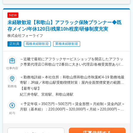
グループ従業員の皆様が安心して働けるように三菱電機が企業福
祉の一環として運営しています。スケールメリットを生かし、最
大約52.7％割引があり、診査不要の簡易な手続きで加入可能な団
NEW
体保険です。当社が専属して取り扱っています。
未経験歓迎【和歌山】アフラック保険プランナー◆既
＜法人向け＞
三菱電機グループ各社と取引先への企業活動から生まれるあらゆ
存メイン/年休120日/残業10h程度/研修制度充実
るリスクに対応する保険商品・サービスのご案内いたします。
株式会社フォーライフ
正社員
職種未経験歓迎
業種未経験歓迎
※業務の都合によっては会社外の職務に従事するため出向又は転属
を命じることがあります。
～近畿で最初にアフラックサービスショップを開店したアフラッ
■働き方：
ク専業代理店◎和歌山で2番目に大きい代理店/各種受賞歴あり/平
残業時間は20時間～30時間程度で、年間休日126日、フレックス
仕事内容
均在籍年数15年/有給消化率95%/固定給＋インセンティブ/産休育
制度や直行直帰、リモートワークも可能となっており、働きやす
休取得実績あり～
い制度が整っております。健康経営優良法人2026（中小企業法人
＜勤務地詳細＞本社住所：和歌山県和歌山市秋葉町4-19 勤務地最
■業務内容：
部門）」にも認定されております。
寄駅：JR線／和歌山駅受動喫煙対策：屋内全面禁煙変更の範囲：
アフラック専門のサービスショップ(保険相談カウンター)にて、お
勤務地
会社の定める事業所
【最寄り駅】
客様のご意向に沿った商品を提案いただきます。
■当ポジションの魅力：
紀三井寺駅、宮前駅、和歌山港駅
お客様が理想とするライフプランを実現できるよう、丁寧なヒア
お客様は三菱電機グループ各社の社員がメインとなっています。
リングと提案を行います。
ひとりひとりと長くお付き合いするため、お客様のニーズにあっ
＜予定年収＞350万円～500万円＜賃金形態＞月給制＜賃金内訳＞
た商品を提案することを大切にしています。また、保険代理店の
月額（基本給）：220,000円～320,000円＜月給＞220,000円～
■入社後の流れ：
給与
ため、幅広い商材を取り扱っています。生損保両方の知識を習得
320,000円＜昇給有無＞有＜残業手当＞有＜給与補足＞■賞与：年
◆1か月目：オンラインでアフラック本社の研修を受講。社内でも
することが可能です。
2回※上記賞与とは別に営業成績に応じたインセンティブあり賃金
知識研修を行います。
はあくまでも目安の金額であり、選考を通じて上下する可能性が
◆2か月目：先輩社員の接客に同席し、お客様のご意向ヒアリング
■取扱い保険会社：
あります。月給(月額)は固定手当を含めた表記です。