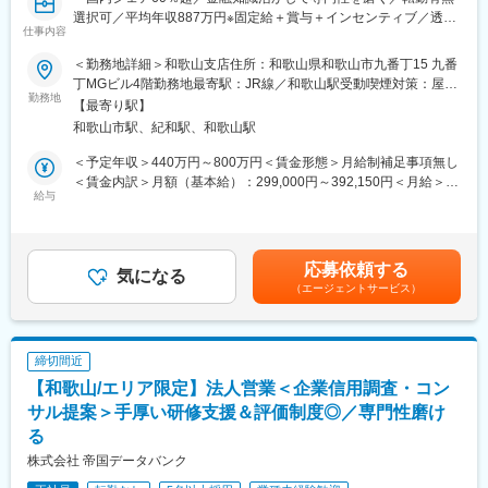
子育てしながら働く社員のさまざまなワークスタイル支援を行っ
選択可／平均年収887万円※固定給＋賞与＋インセンティブ／透明
ております。定量目標や残業を無くす働き方や就業時間を最大1時
仕事内容
性の高い評価制度～
間30分短縮することができる育児短時間勤務等が導入されてお
■業務内容：
り、ライフステージに合わせて安心して働き続けることが可能で
＜勤務地詳細＞和歌山支店住所：和歌山県和歌山市九番丁15 九番
経営者と直接対話し、企業の本質に迫る「信用調査＋コンサルテ
す。
丁MGビル4階勤務地最寄駅：JR線／和歌山駅受動喫煙対策：屋内
ィング営業」をお任せします。
勤務地
■研修制度：
全面禁煙変更の範囲：勤務地は業務上の都合により変更の可能性
【最寄り駅】
金融・経営知識を実務で深め、希少性の高いスキルを獲得し、市
入社後は2週間ほど本社（東京都）にて座学研修を行っており、未
があります
和歌山市駅、紀和駅、和歌山駅
場価値を高められる環境です。
経験であっても基礎から金融の専門知識を学ぶことができます。
1. 企業信用調査
その後現場配属となり、メンターのフォローのもとOJT形式で業
＜予定年収＞440万円～800万円＜賃金形態＞月給制補足事項無し
・対象企業へ訪問し、事業内容や会社の特色、今後の展望、財務
務を習得いただきます。
＜賃金内訳＞月額（基本給）：299,000円～392,150円＜月給＞
状況など、約80項目におよぶ企業情報をヒアリング。
給与
■企業の特徴/魅力：
299,000円～392,150円＜昇給有無＞有＜残業手当＞有＜給与補足
・ヒアリング内容を整理し、信用調査報告書を作成。
岡三証券は創業100周年を迎えた老舗の証券会社であり、独立系
＞【モデル年収】・25 歳入社（入社 3 年後）：680 万円（月給
2. 提案営業（コンサルティング）
証券会社として顧客一人ひとりの立場に立った投資情報と商品を
30 万円＋賞与 80 万円＋営業給 80 万円）・30 歳入社（入社 3 年
・企業信用調査で得た情報から企業が抱えている課題を見つけ出
提供しています。リテール分野での強みを発揮し、長年にわたり
後）：800 万円（月給 35 万円＋賞与 90 万円＋営業給 100 万円）
応募依頼する
し、課題解決をご提案。
気になる
個人顧客からの信頼を築いてきました。安定した経営基盤と、常
※モデル年収は全国総合職の場合を記載賃金はあくまでも目安の金
（エージェントサービス）
例１：与信管理に課題のある企業には信用調査報告書や倒産予測
に進化を続ける企業文化が魅力です。
額であり、選考を通じて上下する可能性があります。月給(月額)は
値データを提供
固定手当を含めた表記です。
例２：営業開拓や外注先の確保に課題のある企業には営業・外注
変更の範囲：会社の定める業務
先ターゲットリストを提供
締切間近
例３：後継者不足、社員教育に課題を抱えている企業には事業承
【和歌山/エリア限定】法人営業＜企業信用調査・コン
継支援サービスや教育ツール、研修などを提案
訪問から報告書作成、提案まで一貫して担当。論理的思考力と課
サル提案＞手厚い研修支援＆評価制度◎／専門性磨け
題解決力を発揮し、企業の成長を支援します。
る
■業務の魅力：
株式会社 帝国データバンク
・企業信用調査のデータは、金融機関の融資可否判断や企業間の