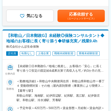
（3）ご契約・ご契約内容確認
＞■昇給：年1回■賞与：年2回 賃金はあくまでも目安の金額であ
■組織構成
保険証券の到着確認、保険証券の見方のご案内、ご契約内容の再
り、選考を通じて上下する可能性があります。月給(月額)は固定手
和歌山：計10～15名（営業課長1名＋他メンバー）男女比7：3と
確認といったご案内も一貫して担当。加入したら終わりではな
当を含めた表記です。
なります。
応募依頼する
く、お客さまやそのご家族・知人と長い関係性を築ける仕事で
気になる
他業界からの中途入社実績が多く、銀行営業はコンサル業務に近
す。
（エージェントサービス）
いため、顧客がどういうことにお悩みになられているか、その感
度やアンテナが高い方がご活躍しております。（他業界…MR、家
■チーム組織構成
具販売、証券会社、保険会社、審判会社、カード会社など）
少ない店舗でも4名、多い店舗では10名以上のスタッフが在籍。
【和歌山／日本郵政G】未経験◎保険コンサルタント◆
空き時間を使って事例共有やロールプレイングを行うなど、常に
■研修制度
地域のお客様に長く寄り添う◆研修充実／残業9.4h
社員のスキルアップに取り組んでいます。
キャリア意識の向上やマネジメント力などを身につけていく「階
株式会社かんぽ生命保険
層別研修」、全行員共通の研修とは別系統で、職務やキャリアに
■社員の年収例
応じてスキルアップを図る「業務別研修」など、さまざまな教育
正社員
転勤なし
上場企業
職種未経験歓迎
業種未経験歓迎
★年収1100万円／経験7年／ブロック長職／月給66万円＋賞与
研修プログラムを実施して人材育成をサポートしています。
★年収750万円／経験4年／店長職／月給48万円＋賞与
行員の自己啓発をサポートするため、インターネットを通じてス
★年収500万円／経験3年／店舗営業職／月給33万円＋賞与
【未経験◎日本郵政G／地域に根差し、お客様の「安心」に長く
マートフォンや自宅のパソコンでセミナーや講義が視聴できる
寄り添う◎安定の固定給&成果次第で高収入も可／約3か月の充実
KIYO Smart Banker（スマバン）も利用可能です。中小企業診断
変更の範囲：会社の定める業務
仕事内容
研修／残業9.4h・育休復帰98％】
士、証券アナリストなど公的資格取得者には奨励金制度を設ける
など、行員のチャレンジ精神を存分に発揮できるサポート体制を
＜勤務地詳細1＞和歌山中央郵便局住所：和歌山県和歌山市一番丁
★未経験でも長期的にご活躍！
組んでいます。
４ 受動喫煙対策：その他（屋内原則禁煙（事業所により喫煙スペ
（1）約3か月の集合研修で同期とスタート★子育てなどで参加が
勤務地
ースあり））＜勤務地詳細2＞海南郵便局住所：和歌山県海南市船
【最寄り駅】
難しい方はリモートプログラムあり
■特徴・魅力
尾２００ 受動喫煙対策：その他（屋内原則禁煙（事業所により喫
和歌山市駅、海南駅、紀伊田辺駅、紀和駅、黒江駅、紀伊新庄
└配属後も班体制で、教育トレーナーや先輩が日常的にフォロー
★さまざまな場面でコンサルティング機能を発揮
煙スペースあり））＜勤務地詳細3＞田辺郵便局住所：和歌山県田
駅、和歌山駅、冷水浦駅、芳養駅
（2）営業・保険未経験で入社した社員が多数活躍中
お客さまのさまざまな課題に対して、営業店と本部コンサルティ
辺市中屋敷町１－９ 受動喫煙対策：その他（屋内原則禁煙（事業
└販売接客、事務、技術職、介護職など未経験スタートの社員が
ングセクションが連携する体制を構築しています。例えば、営業
所により喫煙スペースあり））変更の範囲：他和歌山県内5カ所の
＜予定年収＞420万円～500万円＜賃金形態＞月給制＜賃金内訳＞
多く定着・活躍中