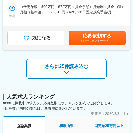
また、事故の事案担当者へ自動車調査結果に関する情報提供を行
＜予定年収＞599万円～872万円＜賃金形態＞月給制＜賃金内訳＞
い、スムーズな解決に向けて支援を行います。
月額（基本給）：276,810円～428,728円固定残業手当/月：
２．示談交渉
給与
92,570円～136,250円（固定残業時間40時間0分/月）超過した時
事故の関係者へのヒアリングや、事故発生現場の計測調査、事故
間外労働の残業手当は追加支給＜月給＞369,380円～564,978円
のシミュレーション再現等を通じて、事故当事者の合意を得て、
（一律手当を含む）＜昇給有無＞有＜残業手当＞有＜給与補足＞■
解決していきます。
賞与：年2回（会社業績、評価による）■昇給：あり※賃金はあく
応募依頼する
■育成体制：
気になる
までも目安の金額であり、選考を通じて上下する可能性がありま
（エージェントサービス）
技術アジャスター資格取得に向けて、自動車工学や関係法令、自
す。※各種手当てを規程に従い支給※技術アジャスター資格保有者
動車損害の適正評価等、専門知識を集合研修と実務研修（配属先
は優遇します。※超過した時間外労働の残業時間代は追加支給賃金
でのOJT研修）で学んでいただきます。
はあくまでも目安の金額であり、選考を通じて上下する可能性が
見習技術アジャスター資格を取得後は徐々に実務をキャッチアッ
あります。月給(月額)は固定手当を含めた表記です。
プいただきながら、初級、３級、２級と上位の資格取得を目指
さらに25件読み込む
し、アジャスターとしてのスキルを高められます。
会社としての研修だけでなく、先輩社員から勉強会やアドバイス
をいただきながら、切磋琢磨できる環境です。
■キャリアパス：
技術アジャスターとしての経験を積むことで、将来的にはリーダ
ー職や管理職への昇進の道が開けています。また、専門的な知識
人気求人ランキング
を深めるための研修制度や資格取得支援制度も充実しており、自
dodaに掲載中の求人を、応募数順にランキング形式でご紹介します。
己成長を図ることができます。キャリアアップを目指す方にとっ
※応募数が同数の場合は、新着順に表示しています。
て、最適な環境です。
更新日：
2026/8/8（土）
■魅力：
・SOMPOグループの安定基盤があり、腰を据えて長期的に働ける
和歌山県
固定給25万円以上
金融業界
環境です。
・誰しもが慣れない交通事故の状況下で、事故を解決に導き、保