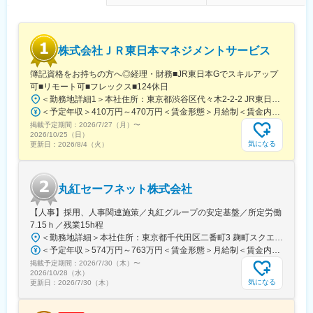
険金という形でお客様に貢献できるお仕事です。
・事故解決のプロフェッショナルとして活躍できるよう、入社か
らその後も、さまざまな力を身につけ、磨き、高め続けられる環
株式会社ＪＲ東日本マネジメントサービス
境が整っています。
・年間休日120日（土日祝）／所定労働時間09:00～17:00とワー
簿記資格をお持ちの方へ◎経理・財務■JR東日本Gでスキルアップ
クライフバランスの取りやすい環境です。
可■リモート可■フレックス■124休日
■ご参考：技術アジャスターについて／社員インタビュー等も載っ
＜勤務地詳細1＞本社住所：東京都渋谷区代々木2-2-2 JR東日本本社ビル9階受動喫煙対策：屋内全面禁煙＜勤務地詳細2＞東京都内オフィス住所：東京都23区内 受動喫煙対策：屋内全面禁煙変更の範囲：会社の定める事業所（リモートワーク含む）
ていますのでぜひご覧ください。
＜予定年収＞410万円～470万円＜賃金形態＞月給制＜賃金内訳＞月額（基本給）：240,000円～250,000円＜月給＞240,000円～250,000円＜昇給有無＞有＜残業手当＞有＜給与補足＞※想定年収には残業月20Hも含めています■昇給：年1回■賞与：年2回(合計3.0ヶ月程度)※総合職：計6.0ヶ月程度■モデル年収総合職（課長）900万円総合職（マネージャー）630万円総合職（主任）520万円エリア（課員）410万円賃金はあくまでも目安の金額であり、選考を通じて上下する可能性があります。月給(月額)は固定手当を含めた表記です。
https://www.sompo-japan-saiyo.com/sompo-
掲載予定期間：
sp/adjuster/img/adjuster.pdf
2026/7/27（月）
〜
2026/10/25（日）
気になる
更新日：
2026/8/4（火）
変更の範囲：会社の定める業務
丸紅セーフネット株式会社
【人事】採用、人事関連施策／丸紅グループの安定基盤／所定労働
7.15ｈ／残業15h程
＜勤務地詳細＞本社住所：東京都千代田区二番町3 麹町スクエア3F勤務地最寄駅：東京メトロ有楽町線／麹町駅受動喫煙対策：敷地内全面禁煙変更の範囲：会社の定める事業所（リモートワーク含む）
＜予定年収＞574万円～763万円＜賃金形態＞月給制＜賃金内訳＞月額（基本給）：285,000円～379,000円＜月給＞285,000円～379,000円＜昇給有無＞有＜残業手当＞有＜給与補足＞【賞与】（'26年度実績）6.6か月分支給【モデル年収例】622万円 入社5年目 (月給30万9千円＋賞与+月残業15時間)賃金はあくまでも目安の金額であり、選考を通じて上下する可能性があります。月給(月額)は固定手当を含めた表記です。
掲載予定期間：
2026/7/30（木）
〜
2026/10/28（水）
気になる
更新日：
2026/7/30（木）