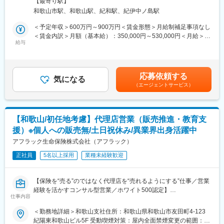
り＜勤務地詳細2＞向芝オフィス住所：和歌山県和歌山市中之島
■長期就業が可能な環境：
【最寄り駅】
2240 勤務地最寄駅：JR 和歌山線／和歌山駅受動喫煙対策：屋内
・平均残業時間9.4時間
和歌山市駅、和歌山駅、紀和駅、紀伊中ノ島駅
■具体的な業務：
喫煙可能場所あり変更の範囲：会社の定める事業所
・年休120日以上（完全週休2日制）
◎行内システムの企画立案・運営 （データ利活用、AI導入、行内
＜予定年収＞600万円～900万円＜賃金形態＞月給制補足事項なし
・有給休暇取得率96%（1時間単位で取得可）
DX化の企画・推進 等）
＜賃金内訳＞月額（基本給）：350,000円～530,000円＜月給＞
・育児休業取得率100%
◎個人取引先および法人取引先向けのITサービスの企画立案・運
給与
350,000円～530,000円＜昇給有無＞有＜残業手当＞有＜給与補足
・育児休業復帰率98%
営
＞■昇給：年1回■賞与：年2回 賃金はあくまでも目安の金額であ
・住宅手当あり
◎地元企業や自治体へのITコンサルティングを計画・運営
り、選考を通じて上下する可能性があります。月給(月額)は固定手
・退職金制度あり
当を含めた表記です。
・手厚い研修体制あり
応募依頼する
■目指す姿：
気になる
（エージェントサービス）
2024年4月から第7次中期経営計画がスタートし、主要戦略の1つ
■企業の特徴／魅力：
にデジタルバンキング戦略と地域DXの推進を設定しました。デー
・2007年10月1日に、日本郵政公社の民営・分社化により誕生。
タ活用による企業アプローチの高付加価値化やデータ分析による
「日本郵政グループ」の生命保険業を担っています。
新サービスの創出を目指してます。デジタルを通じて地域の活性
・簡易生命保険の「簡易な手続きで、国民の基礎的生活手段を保
【和歌山/初任地考慮】代理店営業（販売推進・教育支
化に貢献し、銀行を越える銀行を目指します。
障する」という社会的使命を受け継いでいます。
援）※個人への販売無/土日祝休み/異業界出身活躍中
・前身である簡易生命保険から数えて2016年10月に100周年を迎
■研修制度：
アフラック生命保険株式会社（アフラック）
え、更なるお客さまサービス・企業価値の向上に向けた戦略的施
キャリア意識の向上やマネジメント力などを身につけていく「階
策を展開しています。
正社員
5名以上採用
業種未経験歓迎
層別研修」、全行員共通の研修とは別系統で、職務やキャリアに
◎新たに入社される方にも優しく、人に温かい社風です。
応じてスキルアップを図る「業務別研修」など、さまざまな教育
研修プログラムを実施して人材育成をサポートしています。
変更の範囲：当社がエリア基幹職（企画・法人営業コース）の業
【保険を“売る”のではなく代理店を“売れるようにする”仕事／営業
行員の自己啓発をサポートするため、インターネットを通じてス
務として規定する業務全般
経験を活かすコンサル型営業／ホワイト500認定】
マートフォンや自宅のパソコンでセミナーや講義が視聴できる
仕事内容
■アフラック生命保険株式会社とは
KIYO Smart Banker（スマバン）も利用可能です。中小企業診断
「がん保険といえばアフラック」のイメージが強いですが、介護
＜勤務地詳細＞和歌山支社住所：和歌山県和歌山市友田町4-123
士、証券アナリストなど公的資格取得者には奨励金制度を設ける
保険を世界で初めて発売したのもアフラックです。
紀陽東和歌山ビル5F 受動喫煙対策：屋内全面禁煙変更の範囲：会
など、行員のチャレンジ精神を存分に発揮できるサポート体制を