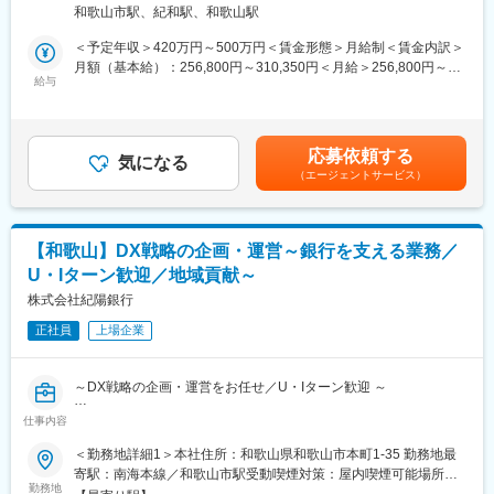
サポートする保険商品を提案・販売していただきます。お客さま
は想定しておりません。
和歌山市駅、紀和駅、和歌山駅
の声に耳を傾け、ニーズに応じた最適な保険商品を提供すること
で、企業とその従業員の安心を支え続ける社会的意義のある仕事
＜予定年収＞420万円～500万円＜賃金形態＞月給制＜賃金内訳＞
■働き方：
です。
月額（基本給）：256,800円～310,350円＜月給＞256,800円～
＼女性が長く働ける環境が整っています！／
給与
310,350円＜昇給有無＞有＜残業手当＞有＜給与補足＞上記年
・残業少めワークライフバランス◎
■職務詳細：
収・月収の他、諸手当 （残業手当・住居手当・扶養手当・営業手
・産休／育休：100%でライフステージが変わっても続けやすい環
・法人のお客さまへの保険商品の提案・販売
当など）の支給もございます。※上記に加えて、通勤手当、扶養手
境◎
・企業経営者との相談・ニーズヒアリング
当、都市部に勤務する社員に対する勤務地手当等を支給■詳細は社
・「女性が活躍する会社BEST100」2位※2024年版／「女性が輝
応募依頼する
・保険契約の見直しや更新手続きのサポート
気になる
内規程に基づき決定します。■昇給：年1回／賞与：年2回賃金は
く先進企業」選定！
（エージェントサービス）
・契約後のアフターサービスの提供
あくまでも目安の金額であり、選考を通じて上下する可能性があ
・社内外の研修・勉強会への参加
ります。月給(月額)は固定手当を含めた表記です。
■スマート社員とは
・当社では多様な働き方を選択いただけるよう「業務範囲」を限
■組織体制：
定した職種を設けています。テレビ窓口業務（および支店窓口業
【和歌山】DX戦略の企画・運営～銀行を支える業務／
かんぽ生命の法人営業部門は全国82支店、すべての都道府県に支
務）に業務範囲を限定しております。
U・Iターン歓迎／地域貢献～
店を構えております。チームワークを重視しながら、社員一人ひ
とりが自分の強みを活かしてお客さまに最適な提案を行っていま
株式会社紀陽銀行
す。未経験の方も安心してスタートできるよう、充実した教育カ
変更の範囲：本文参照
正社員
上場企業
リキュラムとサポート体制を整えています。
■キャリアパス：
～DX戦略の企画・運営をお任せ／U・Iターン歓迎 ～
お客さまサービスの質を高めるキャリアの他に、全社的な視点か
らビジネスを推進、専門性を高めその領域を牽引するキャリア、
仕事内容
■業務内容：
キャリアチャレンジ制度による他分野へのチャレンジなど、多彩
当行のDX部門にて、DX戦略の企画・運営をお任せします。中期
＜勤務地詳細1＞本社住所：和歌山県和歌山市本町1-35 勤務地最
なキャリアを描くことができます。
経営計画に【地域DXの推進】を主要戦略として設定しており、
寄駅：南海本線／和歌山市駅受動喫煙対策：屋内喫煙可能場所あ
DX認定事業者にも認定されています。
勤務地