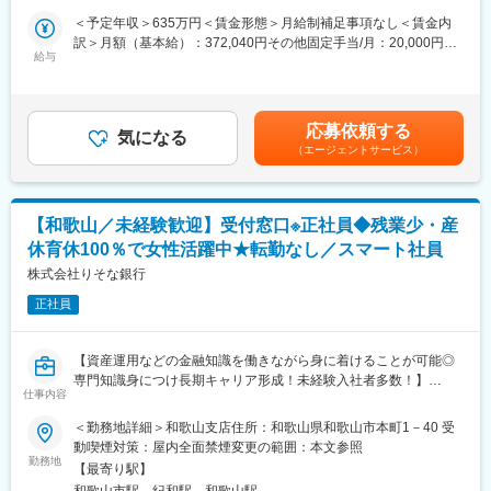
また原付での営業活動が基本のため、入社後の研修で安全に運転
・お客様への事案対応経過の報告
できるようサポートします。
＜予定年収＞635万円＜賃金形態＞月給制補足事項なし＜賃金内
・お客様への保険金お支払額の説明やお相手方との示談交渉
訳＞月額（基本給）：372,040円その他固定手当/月：20,000円＜
・社内関係者や顧問の弁護士・医師等との打合せ
給与
■キャリアパス
月給＞392,040円＜昇給有無＞有＜残業手当＞有＜給与補足＞※上
・専用システムを利用した記録業務、書類作成業務、保険金お支
班長・チームリーダー → 教育トレーナー・トッププレイヤーと、
記年収は時間外労働10時間程度を想定した場合の目安の金額です
払業務 等
段階的に成長可能。ほかにもキャリアチャレンジ制度による他分
（時間外労働が必ず生じるわけではなく、所定外労働手当は残業
■入社後の研修体制
野への挑戦など、多彩なキャリアがあります。
時間に応じて支給します。）※初年度は入社時期により賞与の一部
応募依頼する
・入社後全員に個人指導員が付き、基本的な仕事の流れを丁寧に
気になる
減額が適用されます。賃金はあくまでも目安の金額であり、選考
（エージェントサービス）
指導しています。
■モデル年収
を通じて上下する可能性があります。月給(月額)は固定手当を含め
・入社3年目までに計6回の体系的な研修体制が整備されていま
主任：450～670万円（在職最年少26歳）／課長代理：500～850
た表記です。
す。
万円（在職最年少30歳）
・OJT、Off-JTともに充実した教育・サポート体制が整備されてお
課長・担当課長：690～850万円（在職最年少35歳）／管理職：
【和歌山／未経験歓迎】受付窓口※正社員◆残業少・産
り、未経験の方が安心して働ける環境となっています。
800～1,000万円超（在職最年少37歳）
休育休100％で女性活躍中★転勤なし／スマート社員
■やりがい
お客様や事故のお相手から、事故対応に対する“心から”の感謝やお
株式会社りそな銀行
変更の範囲：会社の定める業務
褒めのお言葉をいただくことも多くあります。また、組織内のコ
正社員
ミュニケーションが活発で、チームワークもよく、相談もしやす
い環境で仕事をしていただけます。
■その他職務・職場関連情報
【資産運用などの金融知識を働きながら身に着けることが可能◎
（1）勤務時間・休暇
専門知識身につけ長期キャリア形成！未経験入社者多数！】
・来客・電話受付は17時までとなっており、18時前後には退社さ
仕事内容
～国内5大銀行で全国的なネットワークと最新IT技術を活用した質
れる方が多いです。
のサービスで顧客ニーズに対応～
＜勤務地詳細＞和歌山支店住所：和歌山県和歌山市本町1－40 受
・土日、祝日の勤務は基本的にありません。また、土日、祝日休
動喫煙対策：屋内全面禁煙変更の範囲：本文参照
暇や所定の有給休暇とは別に、年に2回、5日間連続で休暇取得で
■業務内容：
勤務地
きる特別連続有給休暇制度があり（前後土日休暇などを含めると9
【最寄り駅】
～銀行店頭窓口での受付・相談・事務～
日間以上連続した休暇取得が可能）、ほとんどの方がこの制度を