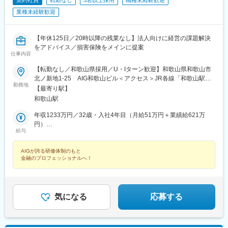
契約社員
転勤なし
5名以上採用
職種未経験歓迎
業種未経験歓迎
【年休125日／20時以降の残業なし】法人向けに経営の課題解決
をアドバイス／損害保険をメインに提案
仕事内容
【転勤なし／和歌山県採用／U・Iターン歓迎】和歌山県和歌山市
北ノ新地1-25 AIG和歌山ビル＜アクセス＞JR各線「和歌山駅」
勤務地
より徒歩8分★受動喫煙対策：敷地内喫煙可能場所あり（勤務先に
【最寄り駅】
応じて変動の可能性あり）
和歌山駅
年収1233万円／32歳・入社4年目（月給51万円＋業績給621万
円）
給与
年収758万円／34歳・入社3年目（月給36万円＋業績給326万円）
AIGが誇る研修体制のもと
金融のプロフェッショナルへ！
気になる
応募する