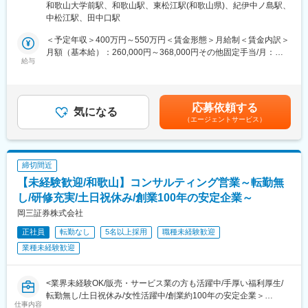
煙対策：屋内全面禁煙変更の範囲：会社の定める事業所
・個人営業、法人営業の両方が経験できるため、スキルアップに
向先の定める業務となります）
和歌山大学前駅、和歌山駅、東松江駅(和歌山県)、紀伊中ノ島駅、
じっくり向き合いながら、金融の専門知識を身につけて成長でき
つながります！
中松江駅、田中口駅
る環境です。
・保育園をお探しの方へは。保育園の紹介も行っております。子
約2か月の研修制度に加え、伊藤忠健康保険組合や企業型確定拠出
＜予定年収＞400万円～550万円＜賃金形態＞月給制＜賃金内訳＞
育てしながら働く方を歓迎しております。
年金制度など福利厚生も充実。未経験からでも安心して長期的な
月額（基本給）：260,000円～368,000円その他固定手当/月：
・頑張りは給与に反映します。一定期間に生命保険の新規を獲得
キャリアを築けます。
給与
10,000円＜月給＞270,000円～378,000円＜昇給有無＞有＜残業手
した社員には賞与とは別に特別賞与として、初年度手数料の一定
当＞有＜給与補足＞※上記は、1ヶ月平均9時間の時間外手当を含
割合を個人に還元しております。
＼＼ この求人の魅力ポイント ／／
みます（1分単位で支給）※賞与額は入社月によって変動します※
★個人ノルマなし！100％反響型営業／テレアポ・飛び込み営業
年収はあくまで一例であり、経験・能力を考慮のうえ決定します■
変更の範囲：会社の定める業務
応募依頼する
なし
気になる
昇給：年1回（8月）■賞与：年2回（2月、8月）を含む賃金はあく
（エージェントサービス）
★約2か月の充実研修／ブライダル・介護・アパレル・保育など未
までも目安の金額であり、選考を通じて上下する可能性がありま
経験多数活躍中
す。月給(月額)は固定手当を含めた表記です。
★伊藤忠グループの安定基盤◎伊藤忠健保・企業型DCなど福利厚
生充実
締切間近
★残業月平均9時間・育休復職率96％・定着率92％
【未経験歓迎/和歌山】コンサルティング営業～転勤無
★「あなたがいてくれてよかった」と直接感謝される仕事
し/研修充実/土日祝休み/創業100年の安定企業～
■業務の流れ
岡三証券株式会社
来店予約・相談希望のお客さまのライフプランを伺い、最適な保
正社員
転勤なし
5名以上採用
職種未経験歓迎
険商品をご案内します。飛び込み・テレアポ・個人ノルマはあり
ません！
業種未経験歓迎
中途入社でも研修で同期ができ、支え合いながら成長できます。
店舗でも20～30代の仲間が多く、堅苦しい上下関係はありませ
ん！
<業界未経験OK/販売・サービス業の方も活躍中/手厚い福利厚生/
（1）お客さまの不安・要望を伺います
転勤無し/土日祝休み/女性活躍中/創業約100年の安定企業＞
仕事内容
（2）ライフプランを一緒に考えます