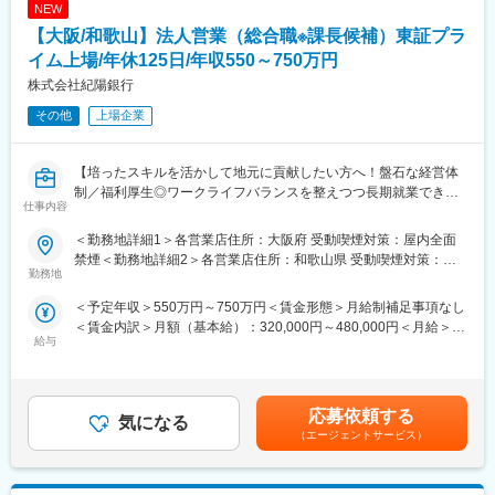
の連携強化により訪問先を見出せます。
NEW
■職務詳細：
【大阪/和歌山】法人営業（総合職※課長候補）東証プラ
・保険商品の提案を行うお客さまアドバイザーの採用・人事・育
■アクサGについて
成
イム上場/年休125日/年収550～750万円
アクサは1817年にフランスで生まれ、世界51の国と地域にサービ
・予算管理
ス提供をする保険及び資産運用分野の世界的リーディングカンパ
株式会社紀陽銀行
・営業戦略の策定,販促用ツールの企画
ニーです。
その他
上場企業
・営業所の実績向上を目的とした、キャンペーンやイベントの企
画・運営
【培ったスキルを活かして地元に貢献したい方へ！盤石な経営体
■入社後の流れ：
制／福利厚生◎ワークライフバランスを整えつつ長期就業できる
・基礎研修／通算3ヵ月（千葉ニュータウン研修センターにて）
仕事内容
環境／育休90％以上／正社員登用前提】
最初の1ヵ月は座学でビジネスマナー、当社の歴史、生命保険の基
礎知識を習得
＜勤務地詳細1＞各営業店住所：大阪府 受動喫煙対策：屋内全面
■職務概要：
↓
禁煙＜勤務地詳細2＞各営業店住所：和歌山県 受動喫煙対策：屋
ご経験に応じて法人部門またはリテール部門にて業務をお任せし
勤務地
・現地研修／通算6ヵ月
内全面禁煙変更の範囲：会社の定める事業所
ます。
配属先の営業所にてお客さまアドバイザーの新規採用、活動基盤
＜予定年収＞550万円～750万円＜賃金形態＞月給制補足事項なし
・法人部門（営業・融資）・・・担当エリアの地元企業に対し
の開拓 、お客さま対応等の現場での個人営業を経験
＜賃金内訳＞月額（基本給）：320,000円～480,000円＜月給＞
て、資金ニーズを聞き出し、融資案件を組成する業務となりま
↓
給与
320,000円～480,000円＜昇給有無＞有＜残業手当＞有＜給与補足
す。
・事務研修／2ヵ月
＞■昇給：年1回■賞与：年2回 賃金はあくまでも目安の金額であ
・リテール部門（資産運用アドバイザー・FA）・・・投資信託、
お客さま対応や事務処理、経営費管理、労務管理等の習得
り、選考を通じて上下する可能性があります。月給(月額)は固定手
保険など様々な商品やサービスをお客様に提案、提供します。資
↓
当を含めた表記です。
産運用アドバイザーについては、窓口担当に対する指導も行って
応募依頼する
・採用研修／1ヵ月
気になる
いただきます。
配属先の営業所にて採用業務の習得
（エージェントサービス）
↓
■組織構成
・所長補佐（２～３年目）
大阪・和歌山：それぞれ計10～15名（営業課長1名ずつ＋他メン