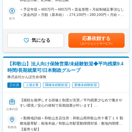
和歌山市駅、紀和駅、和歌山駅
ご来店されたお客さまへの案内として、以下のような業務に従事
利用されています。
していただきます。
＜予定年収＞460万円～480万円＜賃金形態＞月給制補足事項なし
（2）在宅勤務：
・お口座開設のお手続き
＜賃金内訳＞月額（基本給）：274,100円～280,100円＜月給＞
配属先職場の事情によりますが、インフラは整備されており、在
・ご住所など各種ご変更手続き
給与
274,100円～280,100円＜昇給有無＞有＜残業手当＞有＜給与補足
宅勤務も可能です。
・お客さまからのニーズヒアリングや、その内容に基づく商品の
＞※経験や前職での年収、当社給与テーブルを考慮のうえ決定しま
（3）職場・雇用環境：
ご提案（資産形成や資産運用商品など）
す。賃金はあくまでも目安の金額であり、選考を通じて上下する
・損害サービス主任は50歳代が中心で、金融機関や自動車関連、
例えば、お子さまのお口座を作りに来たお客さまがいらっしゃっ
可能性があります。月給(月額)は固定手当を含めた表記です。
各種営業や公的機関など様々なバックグラウンドの方が活躍され
応募依頼する
た際に、お手続きのご案内でお話しをする中で、お子さまのため
気になる
ています。なお、職場全体では20～60歳代まで30～40名程度が在
（エージェントサービス）
の貯蓄をしたい等のお話しがあれば、ジュニアNISAのご提案をし
籍し（内、損害サービス主任は10名程度）、幅広い年齢層のメン
ていただくこともできます。
バーが協力しながら仕事を行っています。
【変更の範囲：原則変更なし。ただし、本人の同意のある場合を
・雇用期間の定めはありません。定年年令は63才です。また、定
除く】
年後も65歳までの再雇用制度があります。多くの方が、その後の
【和歌山】法人向け保険営業/未経験歓迎◆平均残業9.4
再雇用に移行し、65歳の雇止めまでご勤務されております。
時間/長期就業可/日本郵政グループ
■研修・サポート体制：
研修・サポート体制：ご入社後、OJTの形式で、先輩社員に同席
株式会社かんぽ生命保険
変更の範囲：担当保険種類（自動車・火災など）の変更可能性は
して諸手続きのご案内や提案業務を行い、徐々に慣れながら、単
ありますが、営業職などへの変更は想定しておりません。
正社員
上場企業
職種未経験歓迎
業種未経験歓迎
独でのご案内や提案活動を目指していただきます。
◎金融商品ご提案の経験をお持ちの方は、これまでのご経験をダ
イレクトに活かしていただくことができます。
【挑戦を後押しする研修と制度が充実／平均残業少なめで働きや
◎金融商品ご提案の経験が無くても、配属先でもOJTで提案スキ
すい環境／安心の体制で長期就業が叶います】
ルを身につけていただくことができますので、ご安心ください。
仕事内容
■業務概要：
＜勤務地詳細＞和歌山支店住所：和歌山県和歌山市十番丁１９ 勤
■配属想定先
かんぽ生命の法人向け保険営業職として、企業経営者や法人のお
務地最寄駅：南海本線／和歌山市駅受動喫煙対策：敷地内喫煙可
りそな銀行 各支店
客さまに対して、経営リスクの備えや従業員の福利厚生の充実を
勤務地
能場所あり変更の範囲：近畿エリア9か所の支店
※通勤可能な範囲での店舗の異動はございますが、転居を伴う異動
【最寄り駅】