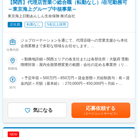
【関西】代理店営業◇総合職（転勤なし）/在宅勤務可
■キャリアパス：
法人営業部内にてキャリアを積み、ライン長～部店長となること
～東京海上グループ中核事業～
を展望。本人の希望次第では支店領域への挑戦や、本部部署への
東京海上日動あんしん生命保険 株式会社
チャレンジも可能です。
■業務の魅力：
正社員
転勤なし
5名以上採用
・中小企業専任担当者として、幅広い職種のお客さまを担当する
ことができます。
ジョブローテーションを通じて、代理店様への営業支援から本社
・MUFGの抱える幅広いソリューション、関連会社等を駆使し、
企画業務まで多彩な領域をお任せします。
幅広いニーズに対応可な環境です。
仕事内容
■「成長と挑戦」をサポートする環境：
【具体的には】
自律的な成長をサポートするため、自己啓発支援制度や資格取得
＜勤務地詳細＞関西エリアの各支社または各部住所：大阪府 受動
ジョブローテーションを前提に、多彩なキャリアに挑戦できるの
支援制度も充実しており、それぞれの成長ステージに応じたさま
喫煙対策：屋内全面禁煙変更の範囲：会社の定める事業所（リモ
がエリアコース従業員の仕事スタイル。
ざまなプログラムを活用することができます。行員一人ひとりの
勤務地
ートワーク含む）
じっくりとスキルに磨きをかけ、広い視野を養い、あなたならで
やりたいことを後押しする制度として、自分自身の興味・関心を
＜予定年収＞500万円～850万円＜賃金形態＞月給制賞与：有＜賃
はのキャリアを築き上げていってください。
知るためのさまざまなキャリア研修を行うなど、その他多数の支
金内訳＞月額（基本給）：270,000円～450,000円＜月給＞
※初期配属は代理店営業となります。
援制度を用意しています。
給与
270,000円～450,000円＜昇給有無＞有＜残業手当＞有＜給与補足
＞※スキル、経験を考慮のうえ、決定します。モデル年収： 30
【営業支援業務】
変更の範囲：会社の定める業務
歳、シニアアソシエイト⇒約600万円（約29万＋賞与）35歳、ユ
代理店様からの営業支社への照会応答や各種販売支援、ツールの
ニットリーダー ⇒約750万円（月給約35万円＋賞与)賃金はあくま
ご提供、事務手続きのご案内などに携わっていただきます。
応募依頼する
気になる
でも目安の金額であり、選考を通じて上下する可能性がありま
個人に対する直接的な営業活動は一切行いません。
（エージェントサービス）
す。月給(月額)は固定手当を含めた表記です。
代理店様のビジネスパートナーとしてご支援する、コンサルタン
トに近いイメージです。
NEW
【本社業務（事務・企画）】