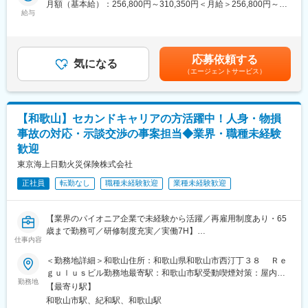
推進本部（堺ビル）の『ピクシス営業室』では、地元企業のピク
郵便局
月額（基本給）：256,800円～310,350円＜月給＞256,800円～
（3）日本郵政Gならではの安心できる評価制度
シス(羅針盤)となるべく、M＆A、事業承継対策、海外進出支援
給与
310,350円＜昇給有無＞有＜残業手当＞有＜給与補足＞上記年
└フルコミッション（完全歩合制）ではなく、安定した基本給制
等、企業の成長支援や新たなビジネスの創造に向けた提案を行っ
収・月収の他、諸手当 （残業手当・住居手当・扶養手当・営業手
度。加えて成果に応じた報酬
ています。
当など）の支給もございます。※上記に加えて、通勤手当、扶養手
└ノルマはなく上長と相談しながら目標設定。売上だけでなく、
★女性の活躍推進に積極的：育休取得率90％以上
当、都市部に勤務する社員に対する勤務地手当等を支給■詳細は社
応募依頼する
お客様対応の質やアフターフォローなども含めて総合的に評価
厚生労働省から「子育てサポート企業」として認定され、「くる
気になる
内規程に基づき決定します。■昇給：年1回／賞与：年2回賃金は
（エージェントサービス）
みんマーク」を取得。
あくまでも目安の金額であり、選考を通じて上下する可能性があ
■業務概要：
また、「ダイバーシティ推進室」を設置し、女性の職域拡大や積
ります。月給(月額)は固定手当を含めた表記です。
担当エリア内のお客さまへアフターフォローや保険商品のご提案
極的な登用をはじめとする「ポジティブアクション」や「仕事と
をお任せいたします。
家庭の両立支援」「キャリア支援」など、行員が働きやすい環境
【和歌山】セカンドキャリアの方活躍中！人身・物損
教育、結婚、出産、老後など日々の暮らしの中で生じるお悩みに
を整えることで、多様な人材が活躍しています。
事故の対応・示談交渉の事案担当◆業界・職種未経験
対し、郵便局と一体となった地域密着のサービスを活かしなが
歓迎
ら、一人ひとりに寄り添ったご案内・ご相談対応を行います。
変更の範囲：会社の定める業務
東京海上日動火災保険株式会社
例）1日の流れ：
正社員
転勤なし
職種未経験歓迎
業種未経験歓迎
8:30始業／9:00訪問準備～訪問※契約内容のご説明等など
12:00昼食／13:00訪問
16:00帰社（翌日以降の訪問準備・事務作業）／17:15退社
【業界のパイオニア企業で未経験から活躍／再雇用制度あり・65
歳まで勤務可／研修制度充実／実働7H】
既存顧客への提案・フォローがメインです。
仕事内容
■仕事内容
郵便局の制服を着用しているため、お話を聞いていただきやす
・事故に遭われたお客様やお相手へ、事故状況や被害状況の確認
く、アポイント取得や訪問時のハードルが低い点も特徴です。
＜勤務地詳細＞和歌山住所：和歌山県和歌山市西汀丁３８ Ｒｅ
とアドバイス
「あなたに相談したい」「お願いしてよかった」といった言葉を
ｇｕｌｕｓビル勤務地最寄駅：和歌山市駅受動喫煙対策：屋内全
・おけがをされた方の治療状況の確認と、治療終了までのフォロ
勤務地
いただけたときに、大きな達成感とやりがいを感じられます。
面禁煙変更の範囲：本文参照
【最寄り駅】
ー・アドバイス
和歌山市駅、紀和駅、和歌山駅
・損害状況の確認や損害額の算定