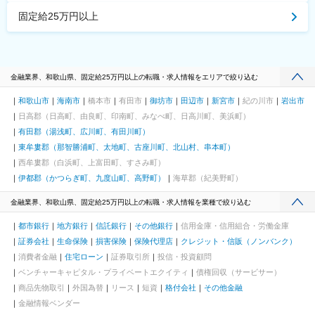
固定給25万円以上
金融業界、和歌山県、固定給25万円以上の転職・求人情報をエリアで絞り込む
和歌山市
海南市
橋本市
有田市
御坊市
田辺市
新宮市
紀の川市
岩出市
日高郡（日高町、由良町、印南町、みなべ町、日高川町、美浜町）
有田郡（湯浅町、広川町、有田川町）
東牟婁郡（那智勝浦町、太地町、古座川町、北山村、串本町）
西牟婁郡（白浜町、上富田町、すさみ町）
伊都郡（かつらぎ町、九度山町、高野町）
海草郡（紀美野町）
金融業界、和歌山県、固定給25万円以上の転職・求人情報を業種で絞り込む
都市銀行
地方銀行
信託銀行
その他銀行
信用金庫・信用組合・労働金庫
証券会社
生命保険
損害保険
保険代理店
クレジット・信販（ノンバンク）
消費者金融
住宅ローン
証券取引所
投信・投資顧問
ベンチャーキャピタル・プライベートエクイティ
債権回収（サービサー）
商品先物取引
外国為替
リース
短資
格付会社
その他金融
金融情報ベンダー