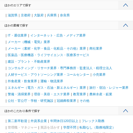
ほかのエリアで探す
滋賀県
京都府
大阪府
兵庫県
奈良県
ほかの業種で探す
IT・通信業界
インターネット・広告・メディア業界
メーカー（機械・電気）業界
メーカー（素材・化学・食品・化粧品・その他）業界
商社業界
医薬品・医療機器・ライフサイエンス・医療系サービス
建設・プラント・不動産業界
コンサルティング・リサーチ業界・専門事務所・監査法人・税理士法人
人材サービス・アウトソーシング業界・コールセンター
小売業界
外食産業・飲食業界
運輸・物流業界
エネルギー（電力・ガス・石油・新エネルギー）業界
旅行・宿泊・レジャー業界
警備・清掃業界
理容・美容・エステ業界
教育業界
農林水産・鉱業
公社・官公庁・学校・研究施設
冠婚葬祭業界
その他
ほかのこだわり条件で探す
第二新卒歓迎
外資系企業
年間休日120日以上
フレックス勤務
管理職・マネジャー
英語を活かす
学歴不問
転勤なし（勤務地限定）