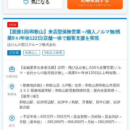
応募依頼する
・投資信託、保険商品、各種預金などの販売
気になる
・損害保険5社
て支給)※全支店平均年収：約450万円～500万円賃金はあくまでも
（エージェントサービス）
・満期の案内や増額の提案
（東京海上日動火災保険、明治安田損害保険、あいおいニッセイ
目安の金額であり、選考を通じて上下する可能性があります。月
・相続、遺言関連、不動産、住宅ローンなどの顧客情報収集
同和損害保険、損害保険ジャパン、三井住友海上火災保険）
給(月額)は固定手当を含めた表記です。
<業務スタイル例>1日2～3名のお客さまを訪問
・生命保険3社
◎資産管理型信託や遺言信託、不動産など幅広い商品を揃えてお
（東京海上日動あんしん生命保険、アフラック生命保険、アクサ
NEW
り、お客様の多様なニーズにも対応可能！
生命保険）
【面接1回/和歌山】来店型保険営業～/個人ノルマ無/残
■研修内容：※配属支店や、ご経験により異なります
業9ｈ/年休122日/店舗一体で顧客支援を実現
変更の範囲：会社の定める業務
（スケジュール例）
ほけんの窓口グループ株式会社
1～2カ月目：証券外務員資格受験と生保一般試験と事務・商品・
正社員
転勤なし
5名以上採用
サービス習得や受電対応
3か月目以降～：ロープレや外訪OJTで徐々に外訪を増やして頂き
ます。
【金融業界出身者活躍】訪問・飛び込み無し/100％反響営業/ノル
支店によっては店頭での受付を経験頂くケースもございます。
マ・会社からの販売指示無し～残業9ｈ/年休120日以上/時短勤務
仕事内容
OK～
■働き方
・大手企業らしく育休・時短など女性の働く環境が制度として確
＜勤務地詳細1＞和歌山店（LP職）住所：和歌山県和歌山市黒田
■魅力情報
立◎有期雇用契約期間中も勿論制度を活用できます。
２５０ 勤務地最寄駅：和歌山駅受動喫煙対策：屋内全面禁煙＜勤
〇認知度抜群で新規営業なし
勤務地
・有休を取得するのが当たり前という風土が根付いているのはも
務地詳細2＞パビリオンシティ田辺店（LP職）住所：和歌山県田
【最寄り駅】
多彩なメディア戦略により、営業電話や顧客宅訪問といったアプ
ちろん、休みに対するフォローが手厚いことも魅力の一つ。家庭
辺市稲成町新江原３１６５ パビリオンシティＣ館 １Ｆ受動喫煙
和歌山駅、紀伊田辺駅、紀伊中ノ島駅、芳養駅、田中口駅、紀伊
ローチ活動は不要。「CMで見たことがある」と立ち寄っていただ
の事情で急に休みを取らなくてはいけないといった状況の時も、
対策：屋内全面禁煙変更の範囲：会社の定める事業所
新庄駅
く方のほか、予約来店も多いです。
上司に相談しながら仕事を進められます。
＜予定年収＞435万円～550万円＜賃金形態＞月給制＜賃金内訳＞
〇会社からの販売指示・個人ノルマはなし
■雇用形態
月額（基本給）：280,000円～368,000円＜月給＞280,000円～
お客さまにとって”優しい人間性”と”優れた能力”を持った「最優」
給与
・入社後6ヶ月間を試用期間後、有期雇用契約(期間：1年間)とな
368,000円＜昇給有無＞有＜残業手当＞有＜給与補足＞※上記年収