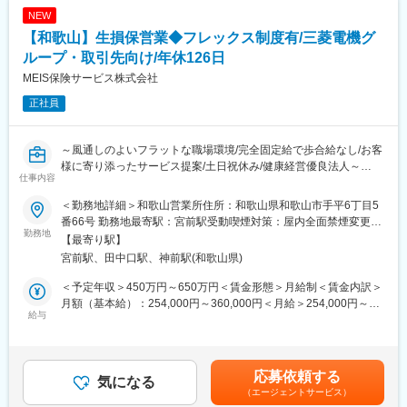
NEW
【和歌山】生損保営業◆フレックス制度有/三菱電機グ
ループ・取引先向け/年休126日
MEIS保険サービス株式会社
正社員
～風通しのよいフラットな職場環境/完全固定給で歩合給なし/お客
様に寄り添ったサービス提案/土日祝休み/健康経営優良法人～
仕事内容
■業務概要：
＜勤務地詳細＞和歌山営業所住所：和歌山県和歌山市手平6丁目5
三菱電機グループの社員・OB・OG・家族、及び三菱電機グルー
番66号 勤務地最寄駅：宮前駅受動喫煙対策：屋内全面禁煙変更の
プの取引先企業へ生損保商品の提案をしていただきます。
勤務地
範囲：会社の定める事業所（リモートワーク含む）
【最寄り駅】
宮前駅、田中口駅、神前駅(和歌山県)
■具体的な業務内容：
＜個人向け＞ ※個人営業が6割～7割程度です。
＜予定年収＞450万円～650万円＜賃金形態＞月給制＜賃金内訳＞
三菱電機グループの従業員とその家族等への・キャンペーンのご
月額（基本給）：254,000円～360,000円＜月給＞254,000円～
案内などを通した損害保険・医療保険・生命保険商品の提案、契
給与
360,000円＜昇給有無＞有＜残業手当＞有＜給与補足＞※ご年収は
約、更新手続き、保全業務を行って頂きます。
ご経験・ご年齢等を考慮し決定致します。※想定年収には、年2回
※1年間のキャンペーン（例）：4・5月：新入社員向け/6・7月：
の賞与（全査定期間在籍の場合）、月20時間の時間外手当を含み
アンケートキャンペーン/8～10月：三菱電機グループ保険一斉募
ます。賃金はあくまでも目安の金額であり、選考を通じて上下す
応募依頼する
集
気になる
る可能性があります。月給(月額)は固定手当を含めた表記です。
（エージェントサービス）
※三菱電機グループ保険について：