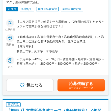
題解決力を発揮し、企業の成長を支援します。
アクサ生命保険株式会社
■業務の魅力：
正社員
転勤なし
職種未経験歓迎
業種未経験歓迎
・企業信用調査のデータは、金融機関の融資可否判断や企業間の
新規取引の際等に利用される重要なデータです。
・年間300社以上のビジネスモデルや経営者の考え方に触れ、金
【エリア限定採用／転居を伴う異動無し／2年間の充実したカリキ
融・経営知識を実務で深められます。
ュラムで営業所長を目指せます！】
・社長や会社役員から企業の課題、悩みを直接相談され、解決を
仕事内容
サポートし事業の成長を通して社会に貢献できる仕事です。
■業務内容
■働く環境：
＜勤務地詳細＞和歌山営業所住所：和歌山県和歌山市西汀丁36 和
アクサアドバイザー（営業社員）の採用・育成・組織マネジメン
充実した研修制度とメンター制度を整備し、異業界出身者も安心
歌山商工会議所会館5F受動喫煙対策：屋内全面禁煙
トを担当頂きます。優秀な社員を採用し研修、ロープレ、同行に
勤務地
してスタート可能。報告書入力システム改善など、働きやすさ向
【最寄り駅】
よる実践指導、対面実施より自立できる社員を育成し、支社長、
上にも取り組んでいます。
和歌山市駅、紀和駅、和歌山駅
営業所長の指導の下、組織を拡大しマネジメントスキルを学んで
■企業魅力：
頂きます。
国内シェア60％超を誇る業界リーディングカンパニー。金融機関
＜予定年収＞420万円～570万円＜賃金形態＞月給制＜賃金内訳＞
そして入社3年後を目標に営業所長へキャリアアップを目指してい
や企業間取引で利用される信用調査データを提供し、経済活動を
月額（基本給）：280,000円～380,000円＜月給＞280,000円～
ただきます。
給与
支える重要な役割を担っています。
380,000円＜昇給有無＞有＜残業手当＞有＜給与補足＞※給与は前
職における経験・スキル、当社におけるジョブグレード等を考慮
■キャリアステップ
変更の範囲：会社の定める業務
して決定します。賃金はあくまでも目安の金額であり、選考を通
採用育成マネージャー⇒営業所長⇒支社長⇒営業局長⇒本部長
じて上下する可能性があります。月給(月額)は固定手当を含めた表
応募依頼する
※モデル年収
気になる
記です。
（エージェントサービス）
採用育成マネージャー：420～878万円※平均640万円
営業所長：709～1420万円
支社長：1143～1583万円
締切間近
同社の魅力
【和歌山】営業所長育成コース（未経験歓迎）／年間