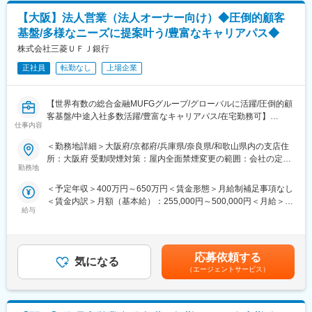
関西地区の下記いずれかのコンプライアンス部へ配属となりま
また、「ダイバーシティ推進室」を設置し、女性の職域拡大や積
【大阪】法人営業（法人オーナー向け）◆圧倒的顧客
す。
極的な登用をはじめとする「ポジティブアクション」や「仕事と
基盤/多様なニーズに提案叶う/豊富なキャリアパス◆
※募集時の状況により、お住まい近隣の支店またはご希望を考慮い
家庭の両立支援」「キャリア支援」など、行員が働きやすい環境
たします。
株式会社三菱ＵＦＪ銀行
を整えることで、多様な人材が活躍しています。
本店営業部、住道支店、寝屋川支店、八尾支店、金剛支店、三田
正社員
転勤なし
上場企業
支店、橿原支店、和歌山支店、海南支店、有田支店、田辺支店、
新宮支店、高松支店
変更の範囲：会社の定める業務
【世界有数の総合金融MUFGグループ/グローバルに活躍/圧倒的顧
■働き方：
客基盤/中途入社多数活躍/豊富なキャリアパス/在宅勤務可】
リフレッシュ休暇年間8日付与、水曜日・金曜日のノー残業デー
仕事内容
■業務内容：
等、就業時間の中で最大限のパフォーマンスを出すこと徹底して
法人や法人オーナー向けの営業に従事いただきます。預金、貸
＜勤務地詳細＞大阪府/京都府/兵庫県/奈良県/和歌山県内の支店住
いる社風の為、実質他の曜日についても、時期的な繁忙期を除い
出、決済を中心としたバンキング業務および社会課題起点・顧客
所：大阪府 受動喫煙対策：屋内全面禁煙変更の範囲：会社の定め
て、残業は少なくかなり働きやすい環境であると言えます。
経営課題起点での各種アドバイザリー業務（銀行・信託・証券な
勤務地
る事業所
どグループを横断活用した提案業務）をなります。法人営業部は
変更の範囲：会社の定める業務
＜予定年収＞400万円～650万円＜賃金形態＞月給制補足事項なし
支店配属とは異なり、売上30億円未満の中小企業に特化しており
＜賃金内訳＞月額（基本給）：255,000円～500,000円＜月給＞
ます。
給与
255,000円～500,000円＜昇給有無＞有＜残業手当＞有＜給与補足
■配属部署（営業部）概要：
＞※給与詳細は経験、前職の年収、同行基準テーブルを考慮の上決
当部署は法人・ウェルスマネジメント部門内にて、中小企業（売
定します（同行規定による提示）。賃金はあくまでも目安の金額
上30億円未満）に特化した営業部署となります。東名阪合計で14
であり、選考を通じて上下する可能性があります。月給(月額)は固
拠点／200名以上で構成。現在はシニア人材中心だが、今後は現
応募依頼する
気になる
定手当を含めた表記です。
役行員の投入も視野に入れております。
（エージェントサービス）
※以下は１拠点のイメージとなります。
次長（50代）＋法人担当者10名（40～50代）＋事務担当者（50
代）の構成しております。