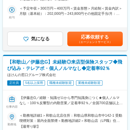
は6:4）
入社後は全体研修の後、支社配属となり、商談同行や、資料作成
変更の範囲：会社の定める業務（会社が出向を指示した場合は出
・顧客の９０％は損害保険の契約者のため、既存のお客様への保
のサポートからお任せします。中途入社社員も早期に馴染めるよ
向先の定める業務となります）
＜予定年収＞300万円～400万円＜賃金形態＞月給制＜賃金内訳＞
険アドバイスが中心となります。
う、1年間「エンゲージメントサポーター」をアサインします。
月額（基本給）：202,000円～243,800円その他固定手当/月：
・新規マーケットでの営業はほとんど無いため、営業未経験の方
OJT/カルチャーの伝承/人間関係構築をサポートします。
給与
10,000円～23,000円＜月給＞250,200円～314,900円（一律手当
でも安心して働いて頂けます。
を含む）＜昇給有無＞有＜残業手当＞有＜給与補足＞・賞与あ
・保育園の紹介も行っており、子育てしながら働きたい人も大歓
■評価制度
り：年2回（8月・12月）+決算賞与（会社の業績による)（前年度
迎です◎
評価は「業績貢献評価」と「行動評価」に分かれています。
実績）50万円～100万円）・昇給あり：年1回（前年度実績：上限
応募依頼する
評価と報酬は連動しており、「業績貢献評価」は短期業績賞与、
気になる
22,000円）・超過残業代は別途支給※入社1年後から昇給・賞与の
（エージェントサービス）
■業務内容
「行動評価」は給与改定に反映されます。
支給対象※賞与額／昇給額は会社および個人の業績に応じて決定し
損害保険・生命保険の営業を既存顧客のフォローやアドバイスを
賞与は年に3回あり、6月、12月賞与は固定ですが、3月の短期業
ます賃金はあくまでも目安の金額であり、選考を通じて上下する
メインにお任せいたします。
績賞与は全社業績と個人業績で変動します。
可能性があります。月給(月額)は固定手当を含めた表記です。
賞与の総支給月数は、およそ7.2～8.5か月となります。
【和歌山／伊藤忠G】未経験◎来店型保険スタッフ◆飛
■具体的には：
び込み・テレアポ・個人ノルマなし◆定着率92％
・書類や契約書作成
■働き方
・既存顧客への追販を中心とした損害保険や生命保険販売
ほけんの窓口グループ株式会社
在宅勤務からのリモート会議（担当代理店次第）やフレックス制
（現在の営業形態はお客様からのご紹介メイン）
度、直行直帰も可です。転居の有無にかかわらず、3～5年に一度
正社員
5名以上採用
職種未経験歓迎
業種未経験歓迎
・顧客（法人／個人）との商談
転勤の可能性がございます。
・契約後顧客のフォローアップ
・提携代理店対応・交渉
■キャリアの選択肢
【伊藤忠G／経験・知識ゼロから専門知識身につく★個人ノルマ
ジョブポスティング制度や自己申告制度など一人一人が主体的に
なし・100％反響型の内勤営業／定着率92％／全国700店舗以上展
■組織構成：
チャレンジできる制度が整っています。実際に代理店営業から広
仕事内容
開】
営業職は５名の組織です。
報や商品開発、ITシステム、契約サービス部門など幅広い部門へ
＜勤務地詳細1＞和歌山北店住所：和歌山県和歌山市中142-1 受動
アットホームな社風で、経験豊富な先輩方が丁寧に教えてくださ
異動が実現しています。
伊藤忠商事グループの安定基盤のもと、TVCMでもおなじみの来
喫煙対策：屋内全面禁煙＜勤務地詳細2＞和歌山店（LP職）住
います。
店型保険ショップ『ほけんの窓口』を展開する当社。
勤務地
所：和歌山県和歌山市黒田２５０ 勤務地最寄駅：和歌山駅受動喫
■魅力：
【最寄り駅】
変更の範囲：会社の定める業務（会社が出向を指示した場合は出
個人ノルマのない100％反響型営業のため、お客様一人ひとりに