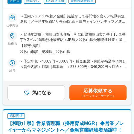
新規取引の際等に利用される重要なデータです。
正社員
転勤なし
5名以上採用
業種未経験歓迎
・年間300社以上のビジネスモデルや経営者の考え方に触れ、金
融・経営知識を実務で深められます。
・社長や会社役員から企業の課題、悩みを直接相談され、解決を
～国内シェア60％超／金融知識活かして専門性を磨く／転勤有無
サポートし事業の成長を通して社会に貢献できる仕事です。
選択可／平均年収887万円※固定給＋賞与＋インセンティブ／透明
仕事内容
■働く環境：
性の高い評価制度～
充実した研修制度とメンター制度を整備し、異業界出身者も安心
■業務内容：
＜勤務地詳細＞和歌山支店住所：和歌山県和歌山市九番丁15 九番
してスタート可能。報告書入力システム改善など、働きやすさ向
経営者と直接対話し、企業の本質に迫る「信用調査＋コンサルテ
丁MGビル4階勤務地最寄駅：JR線／和歌山駅受動喫煙対策：屋内
上にも取り組んでいます。
ィング営業」をお任せします。
勤務地
全面禁煙変更の範囲：勤務地は業務上の都合により変更の可能性
【最寄り駅】
■企業魅力：
金融・経営知識を実務で深め、希少性の高いスキルを獲得し、市
があります
和歌山市駅、紀和駅、和歌山駅
国内シェア60％超を誇る業界リーディングカンパニー。金融機関
場価値を高められる環境です。
や企業間取引で利用される信用調査データを提供し、経済活動を
1. 企業信用調査
＜予定年収＞400万円～800万円＜賃金形態＞月給制補足事項無し
支える重要な役割を担っています。
・対象企業へ訪問し、事業内容や会社の特色、今後の展望、財務
＜賃金内訳＞月額（基本給）：278,800円～346,200円＜月給＞
状況など、約80項目におよぶ企業情報をヒアリング。
給与
278,800円～346,200円＜昇給有無＞有＜残業手当＞有＜給与補足
変更の範囲：会社の定める業務
・ヒアリング内容を整理し、信用調査報告書を作成。
＞【モデル年収】・25 歳入社（入社 3 年後）：680 万円（月給
2. 提案営業（コンサルティング）
30 万円＋賞与 80 万円＋営業給 80 万円）・30 歳入社（入社 3 年
・企業信用調査で得た情報から企業が抱えている課題を見つけ出
後）：800 万円（月給 35 万円＋賞与 90 万円＋営業給 100 万円）
応募依頼する
し、課題解決をご提案。
気になる
※モデル年収は全国総合職の場合を記載賃金はあくまでも目安の金
（エージェントサービス）
例１：与信管理に課題のある企業には信用調査報告書や倒産予測
額であり、選考を通じて上下する可能性があります。月給(月額)は
値データを提供
固定手当を含めた表記です。
例２：営業開拓や外注先の確保に課題のある企業には営業・外注
先ターゲットリストを提供
締切間近
例３：後継者不足、社員教育に課題を抱えている企業には事業承
【和歌山県】営業管理職（採用育成MGR）◆営業プレ
継支援サービスや教育ツール、研修などを提案
訪問から報告書作成、提案まで一貫して担当。論理的思考力と課
イヤーからマネジメントへ／金融営業経験者活躍中！