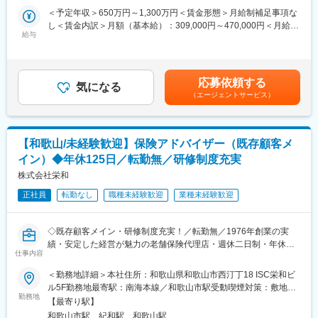
■研修制度
＜予定年収＞650万円～1,300万円＜賃金形態＞月給制補足事項な
■業務詳細
入社後は全体研修の後、支社配属となり、商談同行や、資料作成
し＜賃金内訳＞月額（基本給）：309,000円～470,000円＜月給＞
・販売戦略の立案
のサポートからお任せします。中途入社社員も早期に馴染めるよ
給与
309,000円～470,000円＜昇給有無＞有＜残業手当＞有＜給与補足
・商品勉強会や各種研修、販売方法指導
う、1年間「エンゲージメントサポーター」をアサインします。
＞※賞与について：６月・12月（固定支給）、３月（決算賞与の
・代理店の課題分析・解決策の提案
OJT/カルチャーの伝承/人間関係構築をサポートします。
ため変動）※上記年収は所定外労働手当月30時間分を含んだ水準
・同業他社やマーケット動向の分析
です。※転居を伴う場合、別途転勤手当（4万円～6万円/月）と住
・保険契約事務に関する各種業務
■評価制度
応募依頼する
気になる
宅補助（例：6万円/月までの9割会社負担）の支給がございます。
評価は「業績貢献評価」と「行動評価」に分かれています。
（エージェントサービス）
賃金はあくまでも目安の金額であり、選考を通じて上下する可能
■最先端の営業支援システム
評価と報酬は連動しており、「業績貢献評価」は短期業績賞与、
性があります。月給(月額)は固定手当を含めた表記です。
2023年12月に生成AIを活用した業務支援ツール「Aflac Assist」が
「行動評価」は給与改定に反映されます。
本格運用開始。文章要約や社内情報の収集、マニュアル検索など
賞与は年に3回あり、6月、12月賞与は固定ですが、3月の短期業
【和歌山/未経験歓迎】保険アドバイザー（既存顧客メ
幅広い業務で活用可能。本来の業務により時間をかけられる体制
績賞与は全社業績と個人業績で変動します。
を模索し続けています。
賞与の総支給月数は、およそ7.2～8.5か月となります。
イン）◆年休125日／転勤無／研修制度充実
株式会社栄和
■1日の流れ
■働き方
9時：朝礼、チーム内での事例共有など
正社員
転勤なし
職種未経験歓迎
業種未経験歓迎
在宅勤務からのリモート会議（担当代理店次第）やフレックス制
10時：販売戦略ミーティング
度、直行直帰も可です。転居の有無にかかわらず、3～5年に一度
11時：代理店との商談（1）
転勤の可能性がございます。
◇既存顧客メイン・研修制度充実！／転勤無／1976年創業の実
12時：ランチ
績・安定した経営が魅力の老舗保険代理店・週休二日制・年休
13時：データ分析、提案資料の作成
■キャリアの選択肢
仕事内容
125日◇
15時：代理店との商談（2）
ジョブポスティング制度や自己申告制度など一人一人が主体的に
17時：帰社、事務作業、翌日の準備
チャレンジできる制度が整っています。実際に代理店営業から広
＜勤務地詳細＞本社住所：和歌山県和歌山市西汀丁18 ISC栄和ビ
＼おすすめポイント／
18時：退社
報や商品開発、ITシステム、契約サービス部門など幅広い部門へ
ル5F勤務地最寄駅：南海本線／和歌山市駅受動喫煙対策：敷地内
・入社後は損害保険・生命保険の営業をお任せします。個人営業
勤務地
のキャリアチェンジが叶っています。
喫煙可能場所あり変更の範囲：会社の定める事業所
【最寄り駅】
と法人営業の両方経験することが可能です！（個人：法人の割合
■研修制度
和歌山市駅、紀和駅、和歌山駅