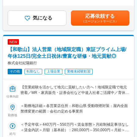
の存在を目指す私たち。会社・上司の指示で特定の保険商品を優
り、1年毎の契約更新(※契約更新基準有)となります。
は、1ヶ月平均9時間の時間外手当を含みます（1分単位で支給）※
先的にご案内したり、ノルマ達成のために強引な提案をしたりす
・5年を超えて更新した場合は、希望を頂ければ無期雇用契約への
賞与額は入社月によって変動します※年収はあくまで一例であり、
ることはありません。
転換となります。基本的には無期雇用への転換を前提とした制度
経験・能力を考慮のうえ決定します ■昇給：年1回（8月）■賞与：
応募依頼する
気になる
となり、入社後の無期雇用への転換率は殆ど100％。勤怠や勤務
年2回（2月、8月）を含む賃金はあくまでも目安の金額であり、
（エージェントサービス）
〇多様な働き方にも柔軟に対応可能
態度に大きな問題が無ければ基本的には更新となります。業績の
選考を通じて上下する可能性があります。月給(月額)は固定手当を
研修後から時短勤務制度の利用が可能です。そのため子育て世代
達成率などが更新に影響することはございませんのでご安心くだ
含めた表記です。
の方なども安心して就業いただけます。また、残業時間も月平均9
さい。
時間で働きやすい環境です。
NEW
変更の範囲：無
【和歌山】法人営業（地域限定職）東証プライム上場/
■業務内容
お客さまのご相談内容確認からスタートし、40社以上の保険会社
年休125日/完全土日祝休/豊富な研修・地元貢献◎
の商品の中から、お客さまに合った保障をオーダーメイドで設
株式会社紀陽銀行
計・提案します。特定商品の販売指示はなく、お客さまを第一に
その他
転勤なし
上場企業
業種未経験歓迎
考えた対応に専念できます。
（1）来店されたお客さまからのヒアリング
【営業経験を活かして地元に貢献したい方へ！地域限定職で地元
1組当たりのご相談時間は約2時間。加入されている保険内容の確
密着／MR・家具販売・証券会社など中途入社者ご活躍中／育休
認や、結婚・出産・育児・学費・住宅購入・老後などのライフプ
仕事内容
90％以上／正社員登用前提／豊富な研修制度で他業界でも安心
ランなどをじっくり伺います。
◎】
＜勤務地詳細＞各営業店住所：和歌山県 受動喫煙対策：屋内全面
（2）ライフプラン設計・ご提案
禁煙変更の範囲：会社の定める事業所
■職務概要：
勤務地
独自に開発した専用のシミュレーションシステムで必要な保障
法人部門（営業・融資）の営業担当として従事頂きます。
額・期間を算出。ご相談は複数回にわたることが多く、次回の来
＜予定年収＞440万円～550万円＜賃金形態＞月給制補足事項なし
担当エリアの地元企業様に対して、資金ニーズを聞き出し、融資
店時の提案内容を店舗の仲間と相談できるのも安心です。
＜賃金内訳＞月額（基本給）：280,000円～350,000円＜月給＞
案件を組成する業務となります。
給与
280,000円～350,000円＜昇給有無＞有＜残業手当＞有＜給与補足