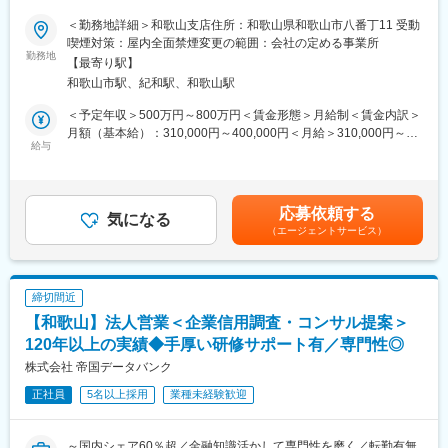
■業務概要：
（3）ニーズに合った保険商品をご提案
個人および中小企業の法人顧客に対する資産運用のパートナーと
＜勤務地詳細＞和歌山支店住所：和歌山県和歌山市八番丁11 受動
（4）納得いただけたらご契約⇒手続きなどをサポートします
して、最適な金融サービスを提供していただきます。資産形成の
喫煙対策：屋内全面禁煙変更の範囲：会社の定める事業所
ご提案に留まらず専門部署との連携による事業承継やM&A、不動
勤務地
【最寄り駅】
保険や資産形成など、ご自身の人生にも活かせる専門知識が身に
産管理など多様なソリューションの提供も行っており、金融の専
和歌山市駅、紀和駅、和歌山駅
つきます。
門知識を磨くことができます。
■職務詳細：
＜予定年収＞500万円～800万円＜賃金形態＞月給制＜賃金内訳＞
■評価制度／年1回
・個人および法人顧客への資産運用アドバイス
月額（基本給）：310,000円～400,000円＜月給＞310,000円～
目標設定と達成度合いで評価。成績だけでなく、お客さまへの姿
・新規顧客の開拓および既存顧客のフォロー
給与
400,000円＜昇給有無＞有＜残業手当＞有＜給与補足＞■ご経験、
勢やチームワークなどの行動面も重視します。
・顧客のライフプランに応じた投資商品の提案
実績等を考慮の上決定します。■給与改定（7月）・賞与年2回（6
・社内の専門部署との連携による総合的なソリューション提供
月、12月）賃金はあくまでも目安の金額であり、選考を通じて上
■モデル年収例
■本業務のやりがい：
下する可能性があります。月給(月額)は固定手当を含めた表記で
応募依頼する
・年収：500万円（経験3年／店長候補／月給33万＋賞与）
・証券というかたちのないものを扱うからこそ、総合的な人間力
気になる
す。
（エージェントサービス）
・年収：700万円（経験4年／店長職／月給43万＋賞与）
や高いレベルの知見が試され、営業として高いスキルを磨くこと
・年収：1,100万円（経験4年／ブロック長／月給66万＋賞与）
ができます。
・命の次に大切な「資産」を預かる為には、自らの知識で人々の
■キャリアパス
役に立ち、信頼される存在になることが求められます。大きな責
締切間近
店舗スタッフから店長、ブロック長へ。意欲に応じてキャリアを
任が求められるからこそ、顧客の期待に応えられた時の喜びやや
【和歌山】法人営業＜企業信用調査・コンサル提案＞
広げられます。
りがいが大きい仕事です。
■組織体制：
120年以上の実績◆手厚い研修サポート有／専門性◎
変更の範囲：会社の定める業務
当社の社員の約3割が中途入社であり、様々なバックグラウンドを
株式会社 帝国データバンク
持つメンバーが活躍しています。営業、販売、サービス業など多
正社員
5名以上採用
業種未経験歓迎
岐にわたる業界からの転職者が多く、異業種での経験を活かしな
がら金融業界でキャリアを築いています。
■就労環境：
～国内シェア60％超／金融知識活かして専門性を磨く／転勤有無