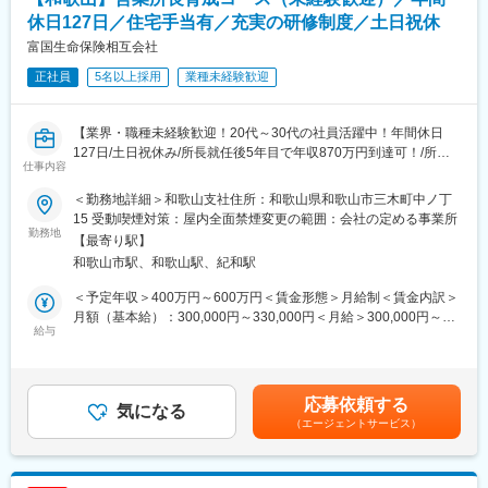
■圧倒的な早期キャリアUP
金融機関では、営業管理職登用に長い期間を要しますが、同社で
休日127日／住宅手当有／充実の研修制度／土日祝休
は最短3年目で営業管理職登用を目指せます。
富国生命保険相互会社
3年目で営業所長に登用頂くことを前提に採用をしており、それに
正社員
5名以上採用
業種未経験歓迎
向けて2年間の充実したカリキュラムを実施します。そのため地方
銀行、信用金庫、共済などの保険業界未経験者の方々も入社いた
だき活躍しています。
【業界・職種未経験歓迎！20代～30代の社員活躍中！年間休日
127日/土日祝休み/所長就任後5年目で年収870万円到達可！/所定
■充実した2年間の育成カリキュラム
仕事内容
労働時間7時間】
採用育成マネジャーが必要とする採用・育成の基礎を学ぶため入
社後6か月間は本社研修（オンライン）を受講しながら、配属先営
＜勤務地詳細＞和歌山支社住所：和歌山県和歌山市三木町中ノ丁
■募集背景：
業所でOJTを実施します。
15 受動喫煙対策：屋内全面禁煙変更の範囲：会社の定める事業所
今後も全国461拠点におけるお客さまとのつながりを維持強化す
勤務地
2年間、本社・支社・営業所が一体となって業務に必要な知識や実
【最寄り駅】
るため、多角的な視点から顧客支援ができる人材の育成を推進す
践的なスキルを磨いていただくために一人ひとりが着実に成長で
和歌山市駅、和歌山駅、紀和駅
るための募集です。
きる環境を整えバックアップします。
＜予定年収＞400万円～600万円＜賃金形態＞月給制＜賃金内訳＞
■職務概要：
■商工会議所とのパートナーシップ
月額（基本給）：300,000円～330,000円＜月給＞300,000円～
3年間の研修を通して営業所長（管理職）に昇格するキャリアコー
給与
同社は古くから全国の商工会議所／商工会と連携し、地域経済の
330,000円＜昇給有無＞有＜残業手当＞有＜給与補足＞■賞与年2
スです。
発展に貢献しています。「生命共済制度」「特定退職金共済制
回※2024年度支給実績5カ月分※モデル月収：＜月収例※営業所長登
未経験採用を前提としているため、研修などの育成体制は充実し
度」は同社が発足に貢献しており全国99%にあたる商工会議所の
用前＞■36万円／29歳、独身、首都圏在住└月給32万+住宅手当4
ております。
共済・福祉制度を引き受けています。
万円■40万7000円／32歳、既婚、子1人、首都圏在住└月給33万
応募依頼する
営業所長昇格後は全国461の各営業所で、マネジメント全般を担
気になる
その歴史により、商工会議所からの紹介や協業によって訪問のき
円+住宅手当4万円+家族手当3万7000円賃金はあくまでも目安の金
（エージェントサービス）
当。数十名のお客さまアドバイザーのリーダーとして、業務のサ
っかけを作りやすいアドバンテージは他社にはない有利性があり
額であり、選考を通じて上下する可能性があります。月給(月額)は
ポートや働きやすい環境を整える等、チームづくりに取り組みま
ます。
固定手当を含めた表記です。
す。
金融営業で一番苦しむ行先がない。について同社は商工会議所と