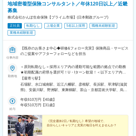
代理店様からの様々なお問い合わせにお応えする営業サポートを
地域密着型保険コンサルタント／年休120日以上／近畿
はじめ
募集
ご契約や、保険金のお支払いなどに関する事務手続き、業務プロ
株式会社かんぽ生命保険【プライム市場】(日本郵政グループ)
セス企画、コンプライアンス関連業務など、様々な業務に携わっ
ていただきます。
正社員
転勤なし
上場企業
5名以上採用
職種未経験歓迎
業種未経験歓迎
★生命保険業界未経験の方も歓迎！
本社で行う4日間の導入研修をはじめ、充実の教育体制のもとで長
期的なキャリアをつくりあげていくことができます。
【既存のお客さま中心◆研修&フォロー充実】保険商品・サービス
のご提案やアフターフォローなどを担当
■就業環境：
仕事内容
月間の残業時間は総合職（転勤なし）の全社平均で10～30時間程
＜原則転勤なし＞採用エリア内の通勤可能な範囲の拠点での勤務
度とワークライフバランスが整った働き方が可能です。
★初期配属の府県を選択可！U・Iターン歓迎！＜以下エリア内の
本件は総合職（転勤なし）の採用なので、転居を伴う異動がござ
勤務地
郵便局内に設置されたかんぽサービス部＞■近畿エリア：滋賀県、
【最寄り駅】
いません。
京都府、大阪府、兵庫県、奈良県、和歌山県※基本的にスクーター
石場駅、水口城南駅、近江八幡駅、彦根駅、長浜駅、草津駅(滋賀
またはバイク、一部エリアは車で営業※配属先のかんぽサービス部
■当社に関して：
県)、安曇川駅、野洲駅、東舞鶴駅、茶山・京都芸術大学駅、烏丸
は、応募者の希望も踏まえて決定※入社から3カ月間、研修センタ
開業以来、一貫して「お客様本位の生命保険事業」を掲げ、お客
御池駅、亀岡駅、福知山駅、峰山駅、北大路駅、西院駅(阪急線)、
ー等での育成プログラムに参加 育児等の家庭事情があり、参加
年収610万円【40歳】
様一人ひとりに合った革新的な商品やサービスを生み出し、業界
京都駅、伏見駅(京都府)、西木津駅、ＪＲ小倉駅、西向日駅、車折
が難しい場合はリモートプログラムとなります■受動喫煙対策：屋
年収510万円【31歳】
のチャレンジャーとして変革に挑戦し続けてきました。その中で
神社駅、駒川中野駅、我孫子町駅、四天王寺前夕陽ケ丘駅、今福
給与
内原則禁煙（事業所により喫煙スペースあり）
も変わらない軸が、２つの開業精神であり、我々の「DNA」でも
鶴見駅、堺筋本町駅、都島駅、緑橋駅、弁天町駅、野田駅(阪神
あります。1つ目は「たとえ環境がどのように変わろうとも、お客
線)、十三駅、岸里駅、桃谷駅、高槻駅、茨木駅、吹田駅(阪急
《完全週休2日／転勤なし》希望の地域で、
様をお守りし続ける」という保険人としての想い、そしてもう1つ
線)、箕面駅、池田駅(大阪府)、服部天神駅、泉佐野駅、深井駅、
自分らしいキャリアと充実の毎日を叶えませんか？
は、「チャレンジャーとしての気概」です。
泉大津駅、和泉中央駅、堺東駅、岸和田駅、新金岡駅、河内永和
このDNAを大切にしながら、保険人として、お客様・代理店さん
駅、寝屋川市駅、八尾駅、住道駅、富田林西口駅、守口市駅、枚