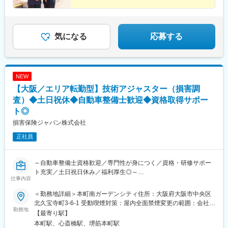
はもちろん社会に寄り添い、あんしん生命ならではの独自の存在
方市駅、古市駅(大阪府)、西元町駅、加太駅(和歌山県)、住吉駅(兵
意義を示していくことで、「なくてはならない会社」になること
庫県・東海道)、田尾寺駅、鳴門駅、霞ケ丘駅(兵庫県)、西神中央
を目指していきます。
駅、新長田駅、篠山口駅、豊岡駅(兵庫県)、西宮駅、大物駅、三田
駅(兵庫県)、和田山駅、畦野駅、清荒神駅、塚口駅(阪急線)、久寿
気になる
応募する
変更の範囲：会社の定める業務
川駅、京口駅、明石駅、本竜野駅、加古川駅、北条町駅、志染
駅、千本駅、飾磨駅、相生駅(兵庫県)、葉多駅、別府駅(兵庫県)、
西脇市駅、新大宮駅、近鉄郡山駅、大和高田駅、五条駅(奈良県)、
八木西口駅、桜井駅(奈良県)、近鉄下田駅、学園前駅(奈良県)、和
NEW
歌山市駅、海南駅、紀伊田辺駅、湯浅駅、市役所前駅(和歌山県)、
岩出駅、紀伊勝浦駅、大谷駅(和歌山県)、島ノ関駅、水口石橋駅、
【大阪／エリア転勤型】技術アジャスター（損害調
一乗寺駅、四条駅(京都市営)、墨染駅、宇治駅(奈良線)、鹿王院
査）◆土日祝休◆自動車整備士歓迎◆資格取得サポー
駅、今川駅(大阪府)、我孫子前駅、北浜駅(大阪府)、深江橋駅、野
ト◎
田阪神駅、天下茶屋駅、大小路駅、和泉大宮駅、ＪＲ河内永和
損害保険ジャパン株式会社
駅、富田林駅、守口駅、宮之阪駅、みなと元町駅、魚崎駅、西代
駅、さくら夙川駅、尼崎駅(阪神線)、山陽明石駅、奈良駅、高田駅
正社員
(奈良県)、畝傍駅、香芝駅、紀伊御坊駅、元田中駅、烏丸駅、丹波
橋駅、有栖川駅、海老江駅、岸里玉出駅、河内小阪駅、土居駅(大
阪府)、花隈駅、住吉駅(兵庫県・阪神線)、西新町駅、大和八木
～自動車整備士資格歓迎／専門性が身につく／資格・研修サポー
駅、西御坊駅
ト充実／土日祝日休み／福利厚生◎～
仕事内容
■業務概要：
入社後は技術アジャスター資格取得後、保険金サービス部門で、
＜勤務地詳細＞本町南ガーデンシティ住所：大阪府大阪市中央区
自動車の損害調査・示談交渉をお任せします。
北久宝寺町3-6-1 受動喫煙対策：屋内全面禁煙変更の範囲：会社の
■職務詳細：
勤務地
定める事業所（リモートワーク含む）
【最寄り駅】
１．自動車損害調査
本町駅、心斎橋駅、堺筋本町駅
整備工場と修理範囲や修理計画・金額に関する折衝を行います。