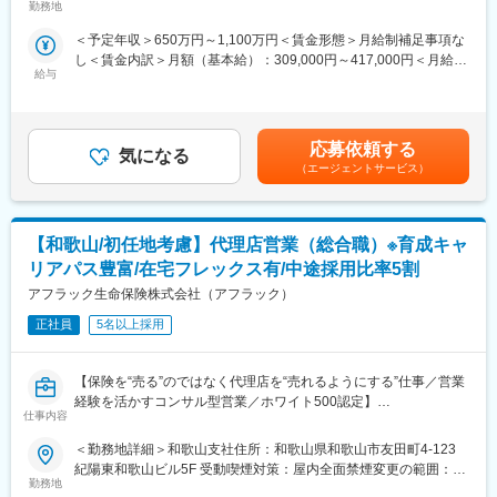
がん保険・医療保険を中心とした「第三分野」に強みを持ち、
勤務地
社の定める事業所（リモートワーク含む）
組んでいます。
「生きるための保険」を切り拓いてきました。
＜予定年収＞650万円～1,100万円＜賃金形態＞月給制補足事項な
変更の範囲：会社の定める業務
し＜賃金内訳＞月額（基本給）：309,000円～417,000円＜月給＞
■業務内容
給与
309,000円～417,000円＜昇給有無＞有＜残業手当＞有＜給与補足
全国8000店以上の販売代理店や提携金融機関がお客様により良い
＞※賞与について：６月・12月（固定支給）、３月（決算賞与の
保険提案ができるよう、販売促進や経営課題解決のためのコンサ
ため変動）※上記年収は所定外労働手当月30時間分を含んだ水準
ルティング営業を行います。
です。※転居を伴う場合、別途転勤手当（4万円～6万円/月）と住
応募依頼する
気になる
宅補助（例：6万円/月までの9割会社負担）の支給がございます。
■業務詳細
（エージェントサービス）
賃金はあくまでも目安の金額であり、選考を通じて上下する可能
・販売戦略の立案
性があります。月給(月額)は固定手当を含めた表記です。
・商品勉強会や各種研修、販売方法指導
・代理店の課題分析・解決策の提案
【和歌山/初任地考慮】代理店営業（総合職）※育成キャ
・同業他社やマーケット動向の分析
・保険契約事務に関する各種業務
リアパス豊富/在宅フレックス有/中途採用比率5割
アフラック生命保険株式会社（アフラック）
■1日の流れ
9時：朝礼、チーム内での事例共有など
正社員
5名以上採用
10時：販売戦略ミーティング
11時：代理店との商談（1）
【保険を“売る”のではなく代理店を“売れるようにする”仕事／営業
12時：ランチ
経験を活かすコンサル型営業／ホワイト500認定】
13時：データ分析、提案資料の作成
仕事内容
■業務内容
15時：代理店との商談（2）
全国8000店以上の販売代理店や提携金融機関がお客様により良い
17時：帰社、事務作業、翌日の準備
＜勤務地詳細＞和歌山支社住所：和歌山県和歌山市友田町4-123
保険提案ができるよう、販売促進や経営課題解決のためのコンサ
18時：退社
紀陽東和歌山ビル5F 受動喫煙対策：屋内全面禁煙変更の範囲：会
ルティング営業を行います。
勤務地
社の定める事業所（リモートワーク含む）