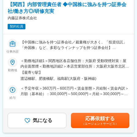
お客さまアドバイザーの採用、指導・育成、同行・営業支援等、
【関西】内部管理責任者 ◆中国株に強みを持つ証券会
バー）男女比7：3
営業所の経営に必要な知見を培い、FP等の必須資格を取得した
社/働き方◎/研修充実
後、営業所長に昇格。
■研修制度
内藤証券株式会社
キャリア意識の向上やマネジメント力などを身につけていく「階
■働き方の魅力：
層別研修」、全行員共通の研修とは別系統で、職務やキャリアに
契約社員
・男女共に育児休職取得率は100%！
応じてスキルアップを図る「業務別研修」など、さまざまな教育
・時差出勤制度、社宅制度（営業所長就任後、利用可）も完備
研修プログラムを実施して人材育成をサポートしています。
・住宅手当や家族手当、退職金手当等の福利厚生制度が充実
【中国株に強みを持つ証券会社／裁量権が大きく、「投資信託」
行員の自己啓発をサポートするため、インターネットを通じてス
「外国株」など、多彩なラインナップを持つ証券会社】
マートフォンや自宅のパソコンでセミナーや講義が視聴できる
■同社の強み
仕事内容
KIYO Smart Banker（スマバン）も利用可能です。中小企業診断
契約のほぼすべて（約96％）が有配当保険（会社の利益の一部を
■業務内容：
士、証券アナリストなど公的資格取得者には奨励金制度を設ける
配当金としてご契約者へお支払いする保険）なので、配当還元が
＜勤務地詳細1＞関西地区各店舗住所：大阪府 受動喫煙対策：屋
主に以下の業務をご担当いただきます。
など、行員のチャレンジ精神を存分に発揮できるサポート体制を
充実しており、実質的な保険料負担の軽減を図っております。
内全面禁煙＜勤務地詳細2＞本店営業部住所：大阪府大阪市北区中
・営業活動の監視・点検に関する業務
組んでいます。
勤務地
「健康配当」にも注力しており、健康であれば健康配当のお支払
之島3-3-23 中之島ダイビル19階 勤務地最寄駅：京阪中之島線／渡
【最寄り駅】
・顧客口座・顧客資金管理に関する業務
いが続くという仕組みに強みがあります。
辺橋駅受動喫煙対策：敷地内喫煙可能場所あり変更の範囲：会社
渡辺橋駅、肥後橋駅、福島駅(大阪府・阪神線)
・事務管理に関する業務
■特徴・魅力
の定める事業所
★さまざまな場面でコンサルティング機能を発揮
変更の範囲：会社の定める業務
＜予定年収＞360万円～600万円＜賃金形態＞月給制＜賃金内訳＞
■入社後の流れ
お客さまのさまざまな課題に対して、営業店と本部コンサルティ
月額（基本給）：300,000円～500,000円＜月給＞300,000円～
入社後社内ルールや業務フローを習得いただくため、本社または
ングセクションが連携する体制を構築しています。例えば、営業
給与
500,000円＜昇給有無＞有＜残業手当＞有＜給与補足＞賞与）年2
東京のいずれかの営業部支店にて研修を実施します。
推進本部（堺ビル）の『ピクシス営業室』では、地元企業のピク
回（6月、12月）・・・正社員対象昇給）年1回（7月）・・・定
研修後は、これまでのご経験を考慮し、2カ月～半年を目安に内部
シス(羅針盤)となるべく、M＆A、事業承継対策、海外進出支援
時昇給或いは人事考課など当社規定により反映※経験・能力などを
管理責任者としてご活躍いただきます。
等、企業の成長支援や新たなビジネスの創造に向けた提案を行っ
考慮の上、当社規定により処遇を決定します。賃金はあくまでも
応募依頼する
入社後3か月間は契約社員としての勤務となりますが、4か月目以
ています。
気になる
目安の金額であり、選考を通じて上下する可能性があります。月
（エージェントサービス）
降に正社員登用される方が95%以上の実績となっております。
★女性の活躍推進に積極的：育休取得率90％以上
給(月額)は固定手当を含めた表記です。
厚生労働省から「子育てサポート企業」として認定され、「くる
■配属支店について：
みんマーク」を取得。