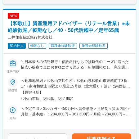
グループ従業員の皆様が安心して働けるように三菱電機が企業福
祉の一環として運営しています。スケールメリットを生かし、最
大約52.7％割引があり、診査不要の簡易な手続きで加入可能な団
NEW
体保険です。当社が専属して取り扱っています。
【和歌山】資産運用アドバイザー（リテール営業）※未
＜法人向け＞
三菱電機グループ各社と取引先への企業活動から生まれるあらゆ
経験歓迎／転勤なし／40・50代活躍中／定年65歳
るリスクに対応する保険商品・サービスのご案内いたします。
三井住友信託銀行株式会社
契約社員
転勤なし
職種未経験歓迎
業種未経験歓迎
※業務の都合によっては会社外の職務に従事するため出向又は転属
を命じることがあります。
＼日本最大の信託銀行！信託銀行ならでは時代のニーズに沿った
■働き方：
幅広い提案で真にお客様に寄り添える！新規開拓なし！完全週休
残業時間は20時間～30時間程度で、年間休日126日、フレックス
仕事内容
二日制(土日祝)／
制度や直行直帰、リモートワークも可能となっており、働きやす
●無期雇用への転換率は殆ど100％・長期的に働ける環境
い制度が整っております。健康経営優良法人2026（中小企業法人
＜勤務地詳細＞和歌山支店住所：和歌山県和歌山市東蔵前丁3番
●長期間ブランクがある方も歓迎！子育て中の方も多数在籍
部門）」にも認定されております。
17（南海和歌山市駅より県道15号線（北大通り）沿いに南西徒歩
●全支店での本ポジション平均年収は約450万～500万円程度
勤務地
1分） 受動喫煙対策：屋内全面禁煙変更の範囲：無
【最寄り駅】
■当ポジションの魅力：
和歌山市駅、紀和駅、紀ノ川駅
■業務内容：
お客様は三菱電機グループ各社の社員がメインとなっています。
既存のお客様(主に60歳以上)のご自宅や勤務先を訪問し、マネー
ひとりひとりと長くお付き合いするため、お客様のニーズにあっ
＜予定年収＞350万円～450万円＜賃金形態＞月給制＜賃金内訳＞
プランやライフプランに合った資産運用のアドバイスを行いま
た商品を提案することを大切にしています。また、保険代理店の
月額（基本給）：284,000円～367,600円＜月給＞284,000円～
す。退職金の運用アドバイスや老後資金の相談、相続について等
給与
ため、幅広い商材を取り扱っています。生損保両方の知識を習得
367,600円＜昇給有無＞有＜残業手当＞有＜給与補足＞・入社6か
様々な金融に関するお悩みに対して、解決策やアドバイスを提供
することが可能です。
月間：284,000円(固定)、以降実績経験に応じて毎年7月に
します。
284,000円～367,600円の間でベースアップ。※上記年収に加え、
<主な提案内容>
■取扱い保険会社：
実績に応じ賞与を支給いたします。■賞与：年2回(本人実績に応じ