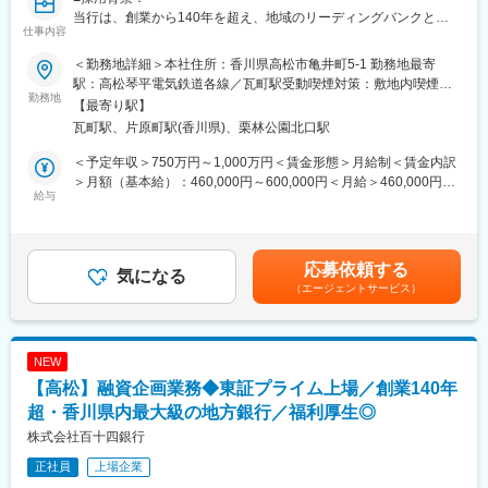
創っていきます。
当行は、創業から140年を超え、地域のリーディングバンクとし
仕事内容
て、地元企業や地域社会の発展に寄与する取組みを展開していま
＜その実現に向けて＞
す。
◇私たちは「金融サービスの高度化」と「非金融の領域拡大」に
＜勤務地詳細＞本社住所：香川県高松市亀井町5-1 勤務地最寄
現在は、「長期ビジョン2030」で、総合コンサルティンググルー
より総合コンサルティング・グループとしての機能を進化させ、
駅：高松琴平電気鉄道各線／瓦町駅受動喫煙対策：敷地内喫煙可
プへの進化を掲げています。コンサルティング機能の強化と新事
勤務地
お客さま・地域の課題解決力をさらに強化していきます。
能場所あり変更の範囲：会社の定める事業所
【最寄り駅】
業領域の探索により、課題解決能力の強化を図るため、キャリア
瓦町駅、片原町駅(香川県)、栗林公園北口駅
採用を積極的に実施しています。
変更の範囲：当行業務全般 （詳細は、面談・面接時にご確認くだ
さい）
＜予定年収＞750万円～1,000万円＜賃金形態＞月給制＜賃金内訳
■業務概要：
＞月額（基本給）：460,000円～600,000円＜月給＞460,000円～
当行にて、法人向けのコンサルティング業務をお任せします。主
給与
600,000円＜昇給有無＞有＜残業手当＞有＜給与補足＞※経験スキ
な商談相手は、当行と預貸金業務で既存取引のある法人経営者層
ル・職種・役職等に応じて決定します。■昇給：年1回（7月）■賞
です。
与：年2回（6月、12月）※入社時期により変動賃金はあくまでも
本部営業部門の中核を担うコンサルティング部において、経験や
目安の金額であり、選考を通じて上下する可能性があります。月
応募依頼する
知識を活かしてプロフェッショナル人材を目指せる環境です。
気になる
給(月額)は固定手当を含めた表記です。
（エージェントサービス）
コンサルティング部は、外部出向経験者やキャリア採用者等の多
様なスキルと経験を持つ人材が多数所属するプロフェッショナル
部門です。
マネジメントではなく、プレイヤーとしての求人を募集します。
NEW
【高松】融資企画業務◆東証プライム上場／創業140年
■業務詳細：
◇ 背景
超・香川県内最大級の地方銀行／福利厚生◎
地域企業の持続的な成長、地域経済の活性化を実現するために最
株式会社百十四銀行
も重要な要素は人です。企業は中核となる専門知識や、ノウハ
正社員
上場企業
ウ、経験を有する人材を確保することが必要です。