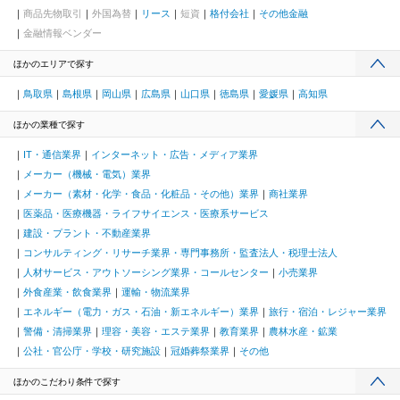
商品先物取引
外国為替
リース
短資
格付会社
その他金融
金融情報ベンダー
ほかのエリアで探す
鳥取県
島根県
岡山県
広島県
山口県
徳島県
愛媛県
高知県
ほかの業種で探す
IT・通信業界
インターネット・広告・メディア業界
メーカー（機械・電気）業界
メーカー（素材・化学・食品・化粧品・その他）業界
商社業界
医薬品・医療機器・ライフサイエンス・医療系サービス
建設・プラント・不動産業界
コンサルティング・リサーチ業界・専門事務所・監査法人・税理士法人
人材サービス・アウトソーシング業界・コールセンター
小売業界
外食産業・飲食業界
運輸・物流業界
エネルギー（電力・ガス・石油・新エネルギー）業界
旅行・宿泊・レジャー業界
警備・清掃業界
理容・美容・エステ業界
教育業界
農林水産・鉱業
公社・官公庁・学校・研究施設
冠婚葬祭業界
その他
ほかのこだわり条件で探す