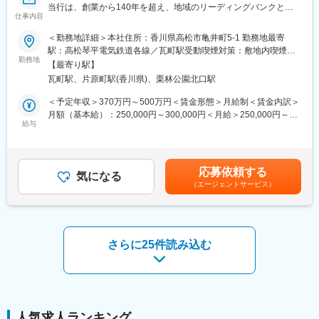
・制度の導入に留まらず、社員説明会等の社内浸透・運用面のサ
当行は、創業から140年を超え、地域のリーディングバンクとし
ポートも行います。
仕事内容
て、地元企業や地域社会の発展に寄与する取組みを展開していま
百十四グループ 「長期ビジョン2030」
す。
＜私たちが実現したいこと＞
＜勤務地詳細＞本社住所：香川県高松市亀井町5-1 勤務地最寄
変更の範囲：当行業務全般 （詳細は、面談・面接時にご確認くだ
現在は、「長期ビジョン2030」で、総合コンサルティンググルー
◇私たちの存在意義は、お客さま・地域と対話を重ね、知恵を出
駅：高松琴平電気鉄道各線／瓦町駅受動喫煙対策：敷地内喫煙可
さい）
プへの進化を掲げています。
勤務地
し、汗をかき、その課題解決に全力を尽くすことで、“地域のみん
能場所あり変更の範囲：会社の定める事業所
【最寄り駅】
コンサルティング機能の強化と新事業領域の探索により、課題解
な”がよりよくあり続けるための力になることです。
瓦町駅、片原町駅(香川県)、栗林公園北口駅
決能力の強化を図るため、キャリア採用を積極的に実施していま
◇お客さま・地域の課題が多様化・複雑化する中、私たちはその
す。
解決に向けたパートナーとして伴走していくことで、“地域のみん
＜予定年収＞370万円～500万円＜賃金形態＞月給制＜賃金内訳＞
な”と一緒に環境・社会価値の向上したウェルピーイングな社会を
月額（基本給）：250,000円～300,000円＜月給＞250,000円～
■業務内容：
給与
創っていきます。
300,000円＜昇給有無＞有＜残業手当＞有＜給与補足＞※経験スキ
当行にて、法人向けのコンサルティング業務をお任せします。主
ル・職種・役職等に応じて決定します。■昇給：年1回（7月）■賞
な商談相手は、当行と預貸金業務で既存取引のある法人経営者層
＜その実現に向けて＞
与：年2回（6月、12月）※入社時期により変動賃金はあくまでも
です。
◇私たちは「金融サービスの高度化」と「非金融の領域拡大」に
目安の金額であり、選考を通じて上下する可能性があります。月
応募依頼する
本部営業部門の中核を担うコンサルティング部において、経験や
気になる
より総合コンサルティング・グループとしての機能を進化させ、
給(月額)は固定手当を含めた表記です。
（エージェントサービス）
知識を活かしてプロフェッショナル人材を目指せる環境です。
お客さま・地域の課題解決力をさらに強化していきます。
コンサルティング部は、外部出向経験者やキャリア採用者等の多
様なスキルと経験を持つ人材が多数所属するプロフェッショナル
変更の範囲：当行業務全般 （詳細は、面談・面接時にご確認くだ
部門です。
さい）
マネジメントではなく、プレイヤーとしての求人を募集します。
さらに25件読み込む
■具体的な業務分野：
・経営コンサルティング（事業計画策定／営業／マーケティング
支援、原価管理支援）
・ICTコンサルティング
・医療介護コンサルティング
人気求人ランキング