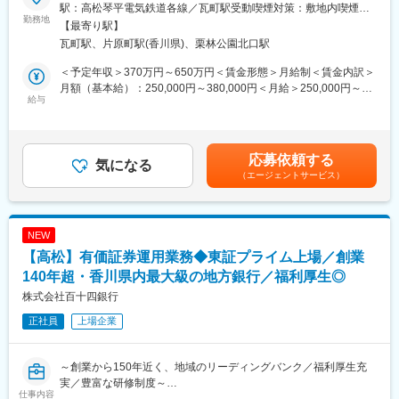
顧客のニーズを起点としたマス層並びに法人に対する推進企画立
・株主が分散していて、後継者への承継が不安だ
駅：高松琴平電気鉄道各線／瓦町駅受動喫煙対策：敷地内喫煙可
案及び実行をお任せします。
勤務地
・後継者としてふさわしい人材がいない
能場所あり変更の範囲：会社の定める事業所
【最寄り駅】
・グループの資本関係が複雑
瓦町駅、片原町駅(香川県)、栗林公園北口駅
＜具体的な業務概要＞
・自社株価が高騰している
◇マス層のお客様に対する保険見直し（平準払保険の推進）
・納税資金を確保できるか心配だ
＜予定年収＞370万円～650万円＜賃金形態＞月給制＜賃金内訳＞
◇法人に対する経営者保険の販売
月額（基本給）：250,000円～380,000円＜月給＞250,000円～
給与
◇ サポート内容
380,000円＜昇給有無＞有＜残業手当＞有＜給与補足＞※経験スキ
■百十四銀行について：
簡易株価算定のうえ、事業承継ニーズのヒアリングを行い、潜在
ル・職種・役職等に応じて決定します。■昇給：年1回（7月）■賞
1878（明治11）年11月1日、114番目の国立銀行として設立され
的な課題を抽出し経営者と課題を共有します。共有した課題を踏
与：年2回（6月、12月）※入社時期により変動賃金はあくまでも
た第百十四国立銀行としてスタートしました。明治、大正、昭
まえ、経営者に寄り添った総合的な課題解決策をご提案します。
目安の金額であり、選考を通じて上下する可能性があります。月
応募依頼する
和、平成の四代にわたり、香川県経済の中心として、常にゆるぎ
気になる
実行支援については外部専門家のご紹介が可能です。
給(月額)は固定手当を含めた表記です。
（エージェントサービス）
ない基盤と信用を培って続いてきた伝統ある銀行です。
▼現状把握、分析
・簡易株価算定
■長期ビジョン・経営計画：
・株主、家族構成 など
https://www.114bank.co.jp/company/management_plan/
▼課題抽出、対策検討
NEW
・株価引下げ
【高松】有価証券運用業務◆東証プライム上場／創業
百十四グループ 「長期ビジョン2030」
・納税資金確保 など
＜私たちが実現したいこと＞
140年超・香川県内最大級の地方銀行／福利厚生◎
▼自社株の移転ブランニング
◇私たちの存在意義は、お客さま・地域と対話を重ね、知恵を出
・ホールディングス体制
株式会社百十四銀行
し、汗をかき、その課題解決に全力を尽くすことで、“地域のみん
・株式買取資金調達など
正社員
上場企業
な”がよりよくあり続けるための力になることです。
◇お客さま・地域の課題が多様化・複雑化する中、私たちはその
◇ サポートメニュー
解決に向けたパートナーとして伴走していくことで、“地域のみん
事業承継にまつわる課題解決策は千差万別です。各社に応じた最
～創業から150年近く、地域のリーディングバンク／福利厚生充
な”と一緒に環境・社会価値の向上したウェルピーイングな社会を
適なプランをご提案します。
実／豊富な研修制度～
創っていきます。
仕事内容