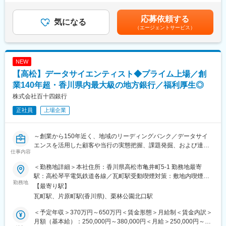
◇組織横断的なデジタル活用施策の企画・推進
（3）ITツールの導入支援（社内定着支援）
与：年2回（6月、12月）※入社時期により変動賃金はあくまでも
◇デジタル人材の育成計画の策定・遂行
・業務プロセス見直し
目安の金額であり、選考を通じて上下する可能性があります。月
応募依頼する
気になる
・社内定着まで伴走支援
給(月額)は固定手当を含めた表記です。
（エージェントサービス）
■業務内容：
（1）DX戦略の策定・遂行
◇ サポートメニュー
（2）社内業務や顧客接点のデジタル化の企画・推進
当行グルーブの百十四システムサービスや協業ベンダーとの連携
（3）社員向けのデジタルリテラシー向上施策の企画・実施
により、幅広い業務に対するITソリューションを提供します。
NEW
・ICTコンサルティング
【高松】データサイエンティスト◆プライム上場／創
■グループのDX：
・ITツール提案
「データおよびデジタル技術を基点としたビジネスを変革する成
業140年超・香川県内最大級の地方銀行／福利厚生◎
・ベンダー紹介
長エンジン」と定義し、お客さま・地域への新たな価値・体験の
・基幹システム構築
株式会社百十四銀行
提供及び生産性の飛躍的向上を実現する
・セミナー
正社員
上場企業
＜方針＞
デジタル技術がもたらす影響を好機ととらえ、足元の外部環境・
変更の範囲：当行業務全般 （詳細は、面談・面接時にご確認くだ
内部環境を考慮のうえ、下記の方針に沿ってDX戦略を策定する。
さい）
～創業から150年近く、地域のリーディングバンク／データサイ
◇多様化するお客さまのニーズや職員の働き方の変化、生産性向
エンスを活用した顧客や当行の実態把握、課題発掘、および達成
上に対応するための業務プロセス・ビジネスモデルの変革
仕事内容
に繋がるソリューション提案～
◇デジタル技術の急速な進歩に伴う社会・経済の変化に対応でき
る組織への変革
＜勤務地詳細＞本社住所：香川県高松市亀井町5-1 勤務地最寄
■採用背景：
＜重点分野＞
駅：高松琴平電気鉄道各線／瓦町駅受動喫煙対策：敷地内喫煙可
当行はデータドリブン経営の実現にむけて、銀行業務のデジタル
勤務地
（1）非対面チャネルの充実
能場所あり変更の範囲：会社の定める事業所
【最寄り駅】
シフトに取り組んでいます。
（2）データ利活用等
瓦町駅、片原町駅(香川県)、栗林公園北口駅
データ分析力の強化を通じて、社内業務の効率化やお客さまに従
（3）店舗・業務のデジタル化
来にない体験価値の提供を目指しており、これらの分野で活躍し
（4）DX人材の育成・採用
＜予定年収＞370万円～650万円＜賃金形態＞月給制＜賃金内訳＞
ていただける人材を募集します。
（5）お客さま・地域のDX化支援
月額（基本給）：250,000円～380,000円＜月給＞250,000円～