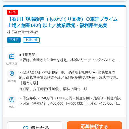
・BCP等 各種リスクへの備え
部門です。
・各種法令対応支援 等
マネジメントではなく、プレイヤーとしての求人を募集します。
NEW
変更の範囲：当行業務全般 （詳細は、面談・面接時にご確認くだ
【香川】現場改善（ものづくり支援）◇東証プライム
■業務詳細：
さい）
◇ 背景
上場／創業140年以上／就業環境・福利厚生充実
国や地方公共団体はカーボンニュートラル社会の実現など政策実
株式会社百十四銀行
現に向けて、様々な補助金や助成制度を用意していますが、手続
正社員
上場企業
きが複雑で中小企業等では活用が難しい状態です。
◇ 課題
■採用背景：
・自社が使える補助金や助成制度の情報の収集ができていない
当行は、創業から140年を超え、地域のリーディングバンクとし
・自社内に補助金の申請や、採択後の実施や報告など事務管理が
仕事内容
て、地元企業や地域社会の発展に寄与する取組みを展開していま
できる人材がいない
す。
・総務・経理の人員が不足しており、補助金の事務作業に人員を
＜勤務地詳細＞本社住所：香川県高松市亀井町5-1 勤務地最寄
現在は、「長期ビジョン2030」で、総合コンサルティンググルー
割くことができない
駅：高松琴平電気鉄道各線／瓦町駅受動喫煙対策：敷地内喫煙可
プへの進化を掲げています。コンサルティング機能の強化と新事
勤務地
・行政の補助金利用や認証を受けることで自社のイメージアップ
能場所あり変更の範囲：当行の定める本支店・本部、関連会社等
【最寄り駅】
業領域の探索により、課題解決能力の強化を図るため、キャリア
を図りたい
瓦町駅、片原町駅(香川県)、栗林公園北口駅
採用を積極的に実施しています。
◇ サポート内容
＜予定年収＞750万円～1,000万円＜賃金形態＞月給制＜賃金内訳
■業務概要：
百十四銀行ではお客さまの経営課題の解決や、事業の成長に活用
＞月額（基本給）：460,000円～600,000円＜月給＞460,000円～
当行にて、法人向けのコンサルティング業務をお任せします。主
給与
できる補助金や制度の情報提供および、申請の支援を行っていま
600,000円＜昇給有無＞有＜残業手当＞有＜給与補足＞※経験スキ
な商談相手は、当行と預貸金業務で既存取引のある法人経営者層
す。
ル・職種・役職等に応じて決定します。■昇給：年1回（7月）■賞
です。
＜情報提供＞
与：年2回（6月、12月）※入社時期により変動賃金はあくまでも
本部営業部門の中核を担うコンサルティング部において、経験や
新事業、ITツール、省エネ機器などの設備投資に活用できる事業
目安の金額であり、選考を通じて上下する可能性があります。月
応募依頼する
知識を活かしてプロフェッショナル人材を目指せる環境です。
気になる
再構築補助金、ものづくり補助金等の情報を提供します。