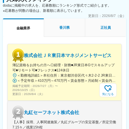
・人事制度コンサルティング
dodaに掲載中の求人を、応募数順にランキング形式でご紹介します。
・人材紹介業務
※応募数が同数の場合は、新着順に表示しています。
・事業承継コンサルティング
更新日：
2026/8/7（金）
・M＆Aアドバイザリー
・補助金申請支援
香川県
正社員
金融業界
・サスティナビリティ関連コンサルティング
・海外進出支援コンサルティング
・ビジネスマッチング業務
変更の範囲：当行業務全般 （詳細は、面談・面接時にご確認くだ
株式会社ＪＲ東日本マネジメントサービス
さい）
簿記資格をお持ちの方へ◎経理・財務■JR東日本Gでスキルアップ
可■リモート可■フレックス■124休日
＜勤務地詳細1＞本社住所：東京都渋谷区代々木2-2-2 JR東日本本社ビル9階受動喫煙対策：屋内全面禁煙＜勤務地詳細2＞東京都内オフィス住所：東京都23区内 受動喫煙対策：屋内全面禁煙変更の範囲：会社の定める事業所（リモートワーク含む）
＜予定年収＞410万円～470万円＜賃金形態＞月給制＜賃金内訳＞月額（基本給）：240,000円～250,000円＜月給＞240,000円～250,000円＜昇給有無＞有＜残業手当＞有＜給与補足＞※想定年収には残業月20Hも含めています■昇給：年1回■賞与：年2回(合計3.0ヶ月程度)※総合職：計6.0ヶ月程度■モデル年収総合職（課長）900万円総合職（マネージャー）630万円総合職（主任）520万円エリア（課員）410万円賃金はあくまでも目安の金額であり、選考を通じて上下する可能性があります。月給(月額)は固定手当を含めた表記です。
掲載予定期間：
2026/7/27（月）
〜
2026/10/25（日）
気になる
更新日：
2026/8/4（火）
丸紅セーフネット株式会社
【人事】採用、人事関連施策／丸紅グループの安定基盤／所定労働
7.15ｈ／残業15h程