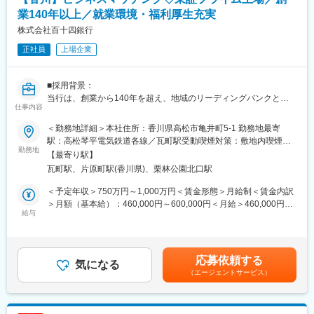
・サステナビリティ経営のやり方や手順が分からない
・知見や情報、手間、時間がない
業140年以上／就業環境・福利厚生充実
・SDGs宣言を公表しているが、公表することを重視したため、充
株式会社百十四銀行
分な分析・検討が不足
正社員
上場企業
・SDGs宣言を実行していく上でのポイントや方策が不明確
◇ サポート内容
■採用背景：
・要最低限の標準的かつ包括的なステップに応じて検討
当行は、創業から140年を超え、地域のリーディングバンクとし
・所定のアンケートやヒアリングへのご回答で、検討すべきテー
仕事内容
て、地元企業や地域社会の発展に寄与する取組みを展開していま
マを一覧化（解決すべき課題の候補を抽出し、重要度評価により
す。
絞り込む）
＜勤務地詳細＞本社住所：香川県高松市亀井町5-1 勤務地最寄
現在は、「長期ビジョン2030」で、総合コンサルティンググルー
・サステナビリティ経営の重点課題や戦略を、お客様企業と当行
駅：高松琴平電気鉄道各線／瓦町駅受動喫煙対策：敷地内喫煙可
プへの進化を掲げています。コンサルティング機能の強化と新事
勤務地
で検討
能場所あり変更の範囲：会社の定める事業所
【最寄り駅】
業領域の探索により、課題解決能力の強化を図るため、キャリア
・開始から3カ月弱で、所定のフィードバックレポートを提出
瓦町駅、片原町駅(香川県)、栗林公園北口駅
採用を積極的に実施しています。
◇ サポートメニュー
＜予定年収＞750万円～1,000万円＜賃金形態＞月給制＜賃金内訳
■業務概要：
◎マテリアリティ（重要課題）の特定と取組方針の策定を支援
＞月額（基本給）：460,000円～600,000円＜月給＞460,000円～
当行にて、法人向けのコンサルティング業務をお任せします。主
給与
専用の分析ツールを使用した経営者との対話により、優先的に取
600,000円＜昇給有無＞有＜残業手当＞有＜給与補足＞※経験スキ
な商談相手は、当行と預貸金業務で既存取引のある法人経営者層
組むべきマテリアリティの特定と、それに応じた取組方針の策定
ル・職種・役職等に応じて決定します。■昇給：年1回（7月）■賞
です。
をサポート
与：年2回（6月、12月）※入社時期により変動賃金はあくまでも
本部営業部門の中核を担うコンサルティング部において、経験や
◎“サステナビリティ経営方針”と検討過程を記したレポートを提供
目安の金額であり、選考を通じて上下する可能性があります。月
応募依頼する
知識を活かしてプロフェッショナル人材を目指せる環境です。
気になる
経営理念・経営資源を考慮し、今後目指すべき姿・ありたい姿を
給(月額)は固定手当を含めた表記です。
（エージェントサービス）
コンサルティング部は、外部出向経験者やキャリア採用者等の多
示ず“サステナビリティ経営方針“のデータと、方針策定に向けた検
様なスキルと経験を持つ人材が多数所属するプロフェッショナル
討・分析過程をまとめたレポートを提供
部門です。
マネジメントではなく、プレイヤーとしての求人を募集します。