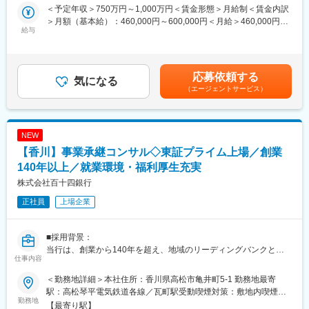
＜予定年収＞750万円～1,000万円＜賃金形態＞月給制＜賃金内訳
■業務概要：
＞月額（基本給）：460,000円～600,000円＜月給＞460,000円～
当行にて、法人向けのコンサルティング業務をお任せします。主
給与
600,000円＜昇給有無＞有＜残業手当＞有＜給与補足＞※経験スキ
な商談相手は、当行と預貸金業務で既存取引のある法人経営者層
ル・職種・役職等に応じて決定します。■昇給：年1回（7月）■賞
です。
与：年2回（6月、12月）※入社時期により変動賃金はあくまでも
本部営業部門の中核を担うコンサルティング部において、経験や
目安の金額であり、選考を通じて上下する可能性があります。月
応募依頼する
知識を活かしてプロフェッショナル人材を目指せる環境です。
気になる
給(月額)は固定手当を含めた表記です。
（エージェントサービス）
コンサルティング部は、外部出向経験者やキャリア採用者等の多
様なスキルと経験を持つ人材が多数所属するプロフェッショナル
部門です。
マネジメントではなく、プレイヤーとしての求人を募集します。
NEW
【香川】事業承継コンサル◇東証プライム上場／創業
■業務詳細：
◇ 背景
140年以上／就業環境・福利厚生充実
後継者問題をはじめとした経営課題を抱える企業が増える中、企
株式会社百十四銀行
業の発展や事業を継続するための一つの手段としてM&Aが注目さ
正社員
上場企業
れています。
◇ 課題
■採用背景：
・後継者不在
当行は、創業から140年を超え、地域のリーディングバンクとし
・後継者はいるが継がせるか悩んでいる
仕事内容
て、地元企業や地域社会の発展に寄与する取組みを展開していま
・社内リソースのみでの成長に限界を感じている
す。
・事業に対する先行き不安
＜勤務地詳細＞本社住所：香川県高松市亀井町5-1 勤務地最寄
現在は、「長期ビジョン2030」で、総合コンサルティンググルー
・資本関係が複雑
駅：高松琴平電気鉄道各線／瓦町駅受動喫煙対策：敷地内喫煙可
プへの進化を掲げています。コンサルティング機能の強化と新事
勤務地
・ノンコア事業を切り離ししたい
能場所あり変更の範囲：会社の定める事業所
【最寄り駅】