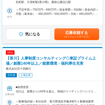
デジタル技術がもたらす影響を好機ととらえ、足元の外部環境・
瓦町駅、片原町駅(香川県)、栗林公園北口駅
業務の効率化やお客さまに従来にない体験価値の提供を目指して
内部環境を考慮のうえ、下記の方針に沿ってDX戦略を策定する。
おり、これらの分野で活躍していただける人材を募集します。
◇多様化するお客さまのニーズや職員の働き方の変化、生産性向
＜予定年収＞750万円～890万円＜賃金形態＞月給制＜賃金内訳＞
上に対応するための業務プロセス・ビジネスモデルの変革
月額（基本給）：460,000円～500,000円＜月給＞460,000円～
■業務概要：
給与
◇デジタル技術の急速な進歩に伴う社会・経済の変化に対応でき
500,000円＜昇給有無＞有＜残業手当＞有＜給与補足＞※経験スキ
◇データ分析に必要なデータベース等のシステム基盤整備
る組織への変革
ル・職種・役職等に応じて決定します。■昇給：年1回（7月）■賞
＜重点分野＞
与：年2回（6月、12月）※入社時期により変動賃金はあくまでも
■業務内容：
（1）非対面チャネルの充実
目安の金額であり、選考を通じて上下する可能性があります。月
応募依頼する
（1）社内外のデータを収集、保存、処理するためのシステム基盤
気になる
（2）データ利活用等
給(月額)は固定手当を含めた表記です。
（エージェントサービス）
の設計・構築・運用
（3）店舗・業務のデジタル化
（2）データパイプラインの構築、自動化による業務効率化
（4）DX人材の育成・採用
（3）データの格納場所であるデータベースの設計、効率的なデー
（5）お客さま・地域のDX化支援
タアクセスの品質管理
（6）新規ビジネスの創出
NEW
（4）データの構造を理解し、効率的なデータ変換の仕組みづくり
【香川】人事制度コンサルティング◇東証プライム上
■長期ビジョン・経営計画：
■グループのDX：
場／創業140年以上／就業環境・福利厚生充実
https://www.114bank.co.jp/company/management_plan/
「データおよびデジタル技術を基点としたビジネスを変革する成
株式会社百十四銀行
長エンジン」と定義し、お客さま・地域への新たな価値・体験の
変更の範囲：当行業務全般 （詳細は、面談・面接時にご確認くだ
正社員
上場企業
提供及び生産性の飛躍的向上を実現する
さい）
＜方針＞
デジタル技術がもたらす影響を好機ととらえ、足元の外部環境・
■採用背景：
内部環境を考慮のうえ、下記の方針に沿ってDX戦略を策定する。
当行は、創業から140年を超え、地域のリーディングバンクとし
◇多様化するお客さまのニーズや職員の働き方の変化、生産性向
仕事内容
て、地元企業や地域社会の発展に寄与する取組みを展開していま
上に対応するための業務プロセス・ビジネスモデルの変革
す。
◇デジタル技術の急速な進歩に伴う社会・経済の変化に対応でき
＜勤務地詳細＞本社住所：香川県高松市亀井町5-1 勤務地最寄
現在は、「長期ビジョン2030」で、総合コンサルティンググルー