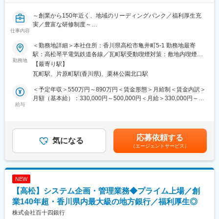
◇ 課題
～創業から150年近く、地域のリーディングバンク／福利厚生充
・後継者が不在で、社内に任せる人材が育っていない
実／豊富な研修制度～
・親族が事業承継したが、若い社長のサポートをできる経営陣が
仕事内容
いない
■業務内容：
・社内に幹部候補の人材が見当たらず外部から招聘したい
＜勤務地詳細＞本社住所：香川県高松市亀井町5-1 勤務地最寄
◇融資関連システム（融資支援・融資審査・不動産担保評価等）
・各部門を束ねる管理職がいない
駅：高松琴平電気鉄道各線／瓦町駅受動喫煙対策：敷地内喫煙可
の企画・開発・運営・管理業務
勤務地
・実務経験が豊富な即戦力がいない
能場所あり変更の範囲：会社の定める事業所
【最寄り駅】
◇AI等デジタル技術を活用した融資業務の高度化等に向けた企
・新規事業を立ち上げたいが社内に適任者がいない
瓦町駅、片原町駅(香川県)、栗林公園北口駅
画・運営
・社内のモチバーションアップの為、リーダーシップを発様でき
◇融資関連法規や監督指針等に適合した融資業務の制度設計
る中間管理膨が欲しい
＜予定年収＞550万円～890万円＜賃金形態＞月給制＜賃金内訳＞
◇融資関連の英文契約書に関する業務（確認・作成）
月額（基本給）：330,000円～500,000円＜月給＞330,000円～
給与
◇ サポート内容
500,000円＜昇給有無＞有＜残業手当＞有＜給与補足＞※経験スキ
■百十四銀行について：
お客さまの人材に関する経営課題を解決するために、経営人材や
ル・職種・役職等に応じて決定します。■昇給：年1回（7月）■賞
1878（明治11）年11月1日、114番目の国立銀行として設立され
中核人材等のマッチングに取組み、地域企業の持続的な成長を支
与：年2回（6月、12月）※入社時期により変動賃金はあくまでも
た第百十四国立銀行としてスタートしました。明治、大正、昭
援します。また、必要に応じて、提携人材紹介会社と連携し、よ
目安の金額であり、選考を通じて上下する可能性があります。月
応募依頼する
和、平成の四代にわたり、香川県経済の中心として、常にゆるぎ
気になる
り広範囲な人材紹介でサポートします。
給(月額)は固定手当を含めた表記です。
（エージェントサービス）
ない基盤と信用を培って続いてきた伝統ある銀行です。
◇ サポートメニュー
■長期ビジョン・経営計画：
地域の企業と経営課題を共有し、多くの事業者にとって重要な経
https://www.114bank.co.jp/company/management_plan/
営課題である「経営幹部人材の確保」、「管理者層の人材確
NEW
保」、「専門人材の確保」に対し、求人ニーズの明確化を図り、
【高松】システム企画・管理業務◆プライム上場／創
百十四グループ 「長期ビジョン2030」
当該企業とともに最適な人材ポートフォリオを検討し、求める人
＜私たちが実現したいこと＞
業140年超・香川県内最大級の地方銀行／福利厚生◎
材要件を定義したうえで、適切な求職者をご紹介します。
◇私たちの存在意義は、お客さま・地域と対話を重ね、知恵を出
株式会社百十四銀行
し、汗をかき、その課題解決に全力を尽くすことで、“地域のみん