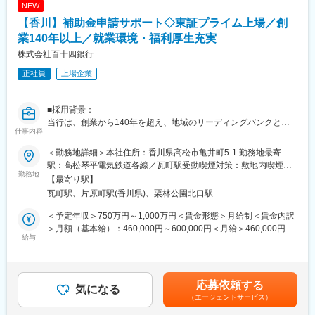
変更の範囲：当行業務全般 （詳細は、面談・面接時にご確認くだ
NEW
さい）
【香川】補助金申請サポート◇東証プライム上場／創
■業務詳細：
◇ 背景
業140年以上／就業環境・福利厚生充実
お客さまの様々な経営課題に対し、限られた資源やネットワーク
株式会社百十四銀行
では、解決に相当な時間を要したり、自社だけでは解決できない
正社員
上場企業
ことがあります。
◇ 課題
■採用背景：
・新商品を開発したが売上が伸び悩んでいる
当行は、創業から140年を超え、地域のリーディングバンクとし
・既存の販売エリア外に販売していきたい
仕事内容
て、地元企業や地域社会の発展に寄与する取組みを展開していま
・新店舗開設にあたり新たな仕入ルートを確保したい
す。
・受注増加を見込んでいるが下請け企業が見つからない
＜勤務地詳細＞本社住所：香川県高松市亀井町5-1 勤務地最寄
現在は、「長期ビジョン2030」で、総合コンサルティンググルー
・新サービス開発にあたり関連会社と協同開発したい
駅：高松琴平電気鉄道各線／瓦町駅受動喫煙対策：敷地内喫煙可
プへの進化を掲げています。コンサルティング機能の強化と新事
勤務地
・WEBを活用したマーケティング戦略に取組みたい
能場所あり変更の範囲：当行の定める本支店・本部、関連会社等
【最寄り駅】
業領域の探索により、課題解決能力の強化を図るため、キャリア
瓦町駅、片原町駅(香川県)、栗林公園北口駅
採用を積極的に実施しています。
◇ サポート内容
当行取引先・四国アライアンス4行（阿波銀行、百十四銀行、伊予
＜予定年収＞750万円～1,000万円＜賃金形態＞月給制＜賃金内訳
■業務概要：
銀行、四国銀行）の取引先を通じ、エリアをまたがる販路拡大、
＞月額（基本給）：460,000円～600,000円＜月給＞460,000円～
当行にて、法人向けのコンサルティング業務をお任せします。主
給与
仕入先のマッチング、各種商談会や展示会を提供します。
600,000円＜昇給有無＞有＜残業手当＞有＜給与補足＞※経験スキ
な商談相手は、当行と預貸金業務で既存取引のある法人経営者層
専門事業者へのバイプ役として、お客さまの成長を支援します。
ル・職種・役職等に応じて決定します。■昇給：年1回（7月）■賞
です。
与：年2回（6月、12月）※入社時期により変動賃金はあくまでも
本部営業部門の中核を担うコンサルティング部において、経験や
◇ サポートメニュー
目安の金額であり、選考を通じて上下する可能性があります。月
応募依頼する
知識を活かしてプロフェッショナル人材を目指せる環境です。
気になる
・商談会やWebマーケティングによる販路開拓支援
給(月額)は固定手当を含めた表記です。
（エージェントサービス）
コンサルティング部は、外部出向経験者やキャリア採用者等の多
・仕入先／外注先／協同事業先のご紹介
様なスキルと経験を持つ人材が多数所属するプロフェッショナル