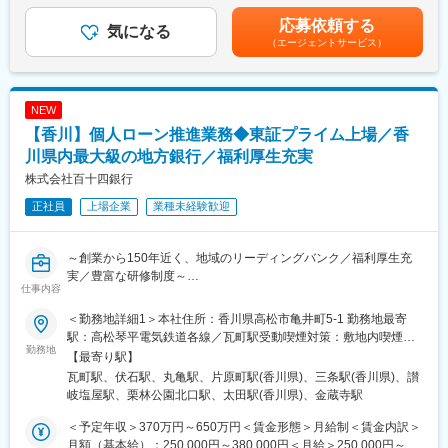
■業務詳細：
当行が提携／連携する各機関とのネットワークを活用し、お客さ
目安の金額であり、選考を通じて上下する可能性があります。月
応募依頼する
◇営業店窓口、資産運用提案など
気になる
まの課題解決をお手伝いします。課題解決策の実行時には、伴走
給(月額)は固定手当を含めた表記です。
（エージェントサービス）
◇営業店での得意先営業
支援等を行います。
◇事業性／各種コンサルティング 他
変更の範囲：当行業務全般 （詳細は、面談・面接時にご確認くだ
■百十四銀行について：
さい）
NEW
1878（明治11）年11月1日、114番目の国立銀行として設立され
【香川】個人ローン推進業務◆東証プライム上場／香
た第百十四国立銀行としてスタートしました。明治、大正、昭
和、平成の四代にわたり、香川県経済の中心として、常にゆるぎ
川県内最大級の地方銀行／福利厚生充実
ない基盤と信用を培って続いてきた伝統ある銀行です。
株式会社百十四銀行
正社員
上場企業
業種未経験歓迎
■長期ビジョン・経営計画：
https://www.114bank.co.jp/company/management_plan/
～創業から150年近く、地域のリーディングバンク／福利厚生充
百十四グループ 「長期ビジョン2030」
実／豊富な研修制度～
＜私たちが実現したいこと＞
仕事内容
◇私たちの存在意義は、お客さま・地域と対話を重ね、知恵を出
■業務内容：
し、汗をかき、その課題解決に全力を尽くすことで、“地域のみん
＜勤務地詳細1＞本社住所：香川県高松市亀井町5-1 勤務地最寄
住宅ローンの新規や借換えを中心に個人向けローンの推進を担当
な”がよりよくあり続けるための力になることです。
駅：高松琴平電気鉄道各線／瓦町駅受動喫煙対策：敷地内喫煙可
頂きます。
勤務地
◇お客さま・地域の課題が多様化・複雑化する中、私たちはその
能場所あり＜勤務地詳細2＞コンサルティングプラザ住所：香川県
【最寄り駅】
解決に向けたパートナーとして伴走していくことで、“地域のみん
高松市伏石町2122番地1 受動喫煙対策：屋内全面禁煙＜勤務地詳
瓦町駅、伏石駅、丸亀駅、片原町駅(香川県)、三条駅(香川県)、讃
＜具体的な業務概要＞
な”と一緒に環境・社会価値の向上したウェルピーイングな社会を
細3＞コンサルティングプラザ住所：香川県丸亀市田村町1745番
岐塩屋駅、栗林公園北口駅、太田駅(香川県)、金蔵寺駅
◇支店での対応だけでなく、お客さまのご自宅やハウスメーカー
創っていきます。
地1 受動喫煙対策：屋内全面禁煙変更の範囲：当行の定める本支
への営業活動も実施いただき、「受付⇒審査⇒契約⇒実行」と一
店・本部、関連会社等
＜予定年収＞370万円～650万円＜賃金形態＞月給制＜賃金内訳＞
連の業務をお任せ致します。住宅ローンの返済方式や保険、税
＜その実現に向けて＞
月額（基本給）：250,000円～380,000円＜月給＞250,000円～