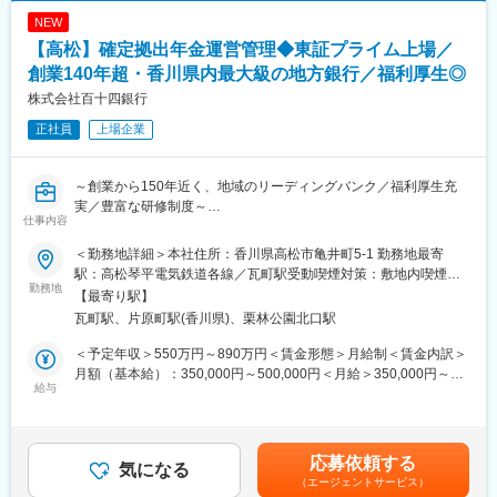
マネジメントではなく、プレイヤーとしての求人を募集します。
NEW
【高松】確定拠出年金運営管理◆東証プライム上場／
■業務詳細：
◇ 背景
創業140年超・香川県内最大級の地方銀行／福利厚生◎
深刻化する少子高齢化を背景に、持続可能な社会保障制度の確立
株式会社百十四銀行
の為、地域包括ケアシステムや、機能分化等による効率的で質の
正社員
上場企業
高い医療・介護提供体制が求められています。
◇ 課題
・今後の経営が不安
～創業から150年近く、地域のリーディングバンク／福利厚生充
・赤字部門が経営を圧迫している
実／豊富な研修制度～
・地域と連携をしたいが、どうすれば良いか分からない
仕事内容
・建物が老朽化しているが、融資を受けられるか不安
■業務内容：
・事業展開したいが、市場環境や競合調査に時間が掛かる
＜勤務地詳細＞本社住所：香川県高松市亀井町5-1 勤務地最寄
◇確定拠出年金（個人型・企業型）業務に係る営業店指導、企画
・承継問題を相談したい
駅：高松琴平電気鉄道各線／瓦町駅受動喫煙対策：敷地内喫煙可
事務、契約者管理、計数管理、当局対応、法令対応等全般の統括
勤務地
・ICT化や人事制度等の見直しを行いたい
能場所あり変更の範囲：会社の定める事業所
【最寄り駅】
管理
・課題を相談したいが、費用面等、コンサルへの依頼に不安があ
瓦町駅、片原町駅(香川県)、栗林公園北口駅
◇確定拠出年金（企業型）業務に係る制度設計提案
る
＜予定年収＞550万円～890万円＜賃金形態＞月給制＜賃金内訳＞
■組織構成（2025年7月時点）：
◇ サポート内容
月額（基本給）：350,000円～500,000円＜月給＞350,000円～
業務支援部資産業務センター
給与
地域金融機関としてお客さまとの末永いお取引を見据え、お客さ
500,000円＜昇給有無＞有＜残業手当＞有＜給与補足＞※経験スキ
確定拠出年金業務（役席者3名、スタッフ3名）
まのニーズに合わせたコンサルティングサービスを提供します。
ル・職種・役職等に応じて決定します。■昇給：年1回（7月）■賞
・事業拡大…市場調査、計画策定
与：年2回（6月、12月）※入社時期により変動賃金はあくまでも
■百十四銀行について：
・経営改善…現状分析、収益改善
目安の金額であり、選考を通じて上下する可能性があります。月
応募依頼する
1878（明治11）年11月1日、114番目の国立銀行として設立され
気になる
・その他課題…事業承継、ICT、人事他
給(月額)は固定手当を含めた表記です。
（エージェントサービス）
た第百十四国立銀行としてスタートしました。明治、大正、昭