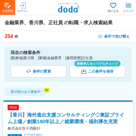
会員登録
ログイン
気になる
メニュー
金融業界、香川県、正社員
の転職・求人検索結果
254
条件で並び替え
件
現在の検索条件
[勤務地]香川県 [業種]金融業界 [雇用形態]正社員
新着求人をいつでもチェック
条件の変更
この条件を保存
香川県
のみで募集中
NEW
【香川】海外進出支援コンサルティング◇東証プライ
ム上場／創業140年以上／就業環境・福利厚生充実
株式会社百十四銀行