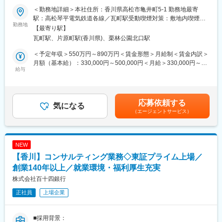
■業務内容：
・経営ビジョンが浸透していない
＜勤務地詳細＞本社住所：香川県高松市亀井町5-1 勤務地最寄
◇預り資産業務における統括業務（センター長）を担当いただき
・上司が部下を上手く育てられない
駅：高松琴平電気鉄道各線／瓦町駅受動喫煙対策：敷地内喫煙可
ます。
勤務地
・採用募集してもなかなか人が生まらない
能場所あり変更の範囲：会社の定める事業所
【最寄り駅】
◇預り資産業務における本部モニタリング業務を担当いただきま
瓦町駅、片原町駅(香川県)、栗林公園北口駅
す。
◇ サポート内容
◇お客さまへの金融商品販売について、法令や顧客本位の業務運
人件費分析、業界内比較、社員インタビューなどを通じて客観的
＜予定年収＞550万円～890万円＜賃金形態＞月給制＜賃金内訳＞
営に基づいて適切に行っているか、交渉経緯記録や販売チェック
な視点で人事関連の課題を抽出し、改善の方向性を提示します。
月額（基本給）：330,000円～500,000円＜月給＞330,000円～
リスト等を確認いただくとともに、営業店へ指導をしていただき
給与
制度設計に加え、構築した仕組みが定着するよう、伴走型サポー
500,000円＜昇給有無＞有＜残業手当＞有＜給与補足＞※経験スキ
ます。
トを行います。
ル・職種・役職等に応じて決定します。■昇給：年1回（7月）■賞
◇事務手続やコンプライアンスに関する営業店からの電話照会等
＜オーダーメイド型設計＞
与：年2回（6月、12月）※入社時期により変動賃金はあくまでも
に対して回答をしていただきます。
・経営ビジョンの反映
目安の金額であり、選考を通じて上下する可能性があります。月
応募依頼する
◇法令や税制の改正があった場合には、事務手続やシステムの改
気になる
・企業価値向上に寄与
給(月額)は固定手当を含めた表記です。
（エージェントサービス）
定・改修等の対応をしていただきます。
＜トータルでの制度設計＞
◇当局検査や日本証券業協会監査等について、提出資料の作成や
・体型的にリンクした制度
検査員との面談等の対応をしていただきます。
・社員育成への活用
＜浸透 ・定着化支援＞
NEW
■組織構成（2025年7月時点）：
・社員説明会サポート
【香川】コンサルティング業務◇東証プライム上場／
・モニタリング業務（役席者2名、一般行員１名）
・導入後フォロー
・投信業務（役席者3名、一般行員1名、スタッフ3名）
創業140年以上／就業環境・福利厚生充実
・保険業務（役席者1名、スタッフ2名）
◇ サポートメニュー
株式会社百十四銀行
・確定拠出年金業務（役席者3名、一般行員1名、スタッフ3名）
・企業価値向上を目的とし、経営ビジョンを反映した制度設計を
正社員
上場企業
・その他業務（一般行員1名、スタッフ1名）
支援します。
・「評価制度」「等級制度」「報酬制度」の3つの制度を柱とし
■長期ビジョン・経営計画：
て、トータルでの制度設計をサポートします。
■採用背景：
https://www.114bank.co.jp/company/management_plan/