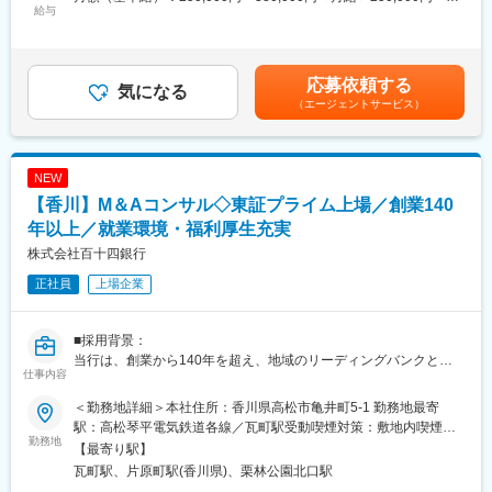
金、法制度などについても熟考し、お客さまにとって最適な条
給与
◇私たちは「金融サービスの高度化」と「非金融の領域拡大」に
380,000円＜昇給有無＞有＜残業手当＞有＜給与補足＞※経験スキ
件、サービスを導き出すことも大きなポイントとなります。
より総合コンサルティング・グループとしての機能を進化させ、
ル・職種・役職等に応じて決定します。■昇給：年1回（7月）■賞
◇お客さまにとって、一生に一度、人生で一番の買い物とも言わ
お客さま・地域の課題解決力をさらに強化していきます。
与：年2回（6月、12月）※入社時期により変動賃金はあくまでも
れる、住居の取得を資金面からサポートいただきます。
目安の金額であり、選考を通じて上下する可能性があります。月
応募依頼する
◇住宅ローン以外にもマイカー取得や教育資金など、ライフシー
気になる
変更の範囲：当行業務全般 （詳細は、面談・面接時にご確認くだ
給(月額)は固定手当を含めた表記です。
（エージェントサービス）
ンに合ったさまざまなローン商品をご対応いただきます。
さい）
◇MyPageサービス（ローン非対面サービス）を支える業務（案
件の受付→保証会社宛審査依頼→営業店へ案件の引き渡し）
NEW
■百十四銀行について：
【香川】M＆Aコンサル◇東証プライム上場／創業140
1878（明治11）年11月1日、114番目の国立銀行として設立され
た第百十四国立銀行としてスタートしました。明治、大正、昭
年以上／就業環境・福利厚生充実
和、平成の四代にわたり、香川県経済の中心として、常にゆるぎ
株式会社百十四銀行
ない基盤と信用を培って続いてきた伝統ある銀行です。
正社員
上場企業
■長期ビジョン・経営計画：
https://www.114bank.co.jp/company/management_plan/
■採用背景：
当行は、創業から140年を超え、地域のリーディングバンクとし
変更の範囲：当行業務全般 （詳細は、面談・面接時にご確認くだ
仕事内容
て、地元企業や地域社会の発展に寄与する取組みを展開していま
さい）
す。
＜勤務地詳細＞本社住所：香川県高松市亀井町5-1 勤務地最寄
現在は、「長期ビジョン2030」で、総合コンサルティンググルー
駅：高松琴平電気鉄道各線／瓦町駅受動喫煙対策：敷地内喫煙可
プへの進化を掲げています。コンサルティング機能の強化と新事
勤務地
能場所あり変更の範囲：当行の定める本支店・本部、関連会社等
【最寄り駅】
業領域の探索により、課題解決能力の強化を図るため、キャリア
瓦町駅、片原町駅(香川県)、栗林公園北口駅
採用を積極的に実施しています。