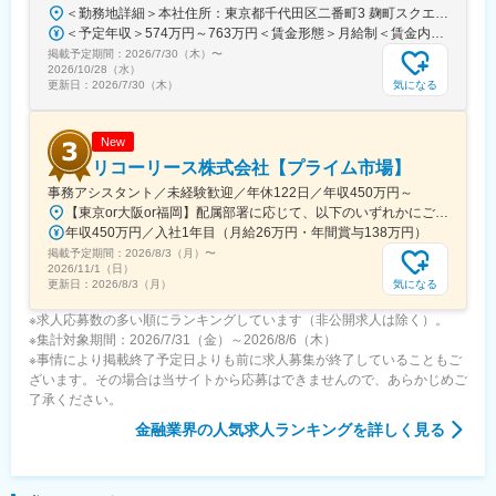
＜勤務地詳細＞本社住所：東京都千代田区二番町3 麹町スクエア3F勤務地最寄駅：東京メトロ有楽町線／麹町駅受動喫煙対策：敷地内全面禁煙変更の範囲：会社の定める事業所（リモートワーク含む）
＜予定年収＞574万円～763万円＜賃金形態＞月給制＜賃金内訳＞月額（基本給）：285,000円～379,000円＜月給＞285,000円～379,000円＜昇給有無＞有＜残業手当＞有＜給与補足＞【賞与】（'26年度実績）6.6か月分支給【モデル年収例】622万円 入社5年目 (月給30万9千円＋賞与+月残業15時間)賃金はあくまでも目安の金額であり、選考を通じて上下する可能性があります。月給(月額)は固定手当を含めた表記です。
掲載予定期間：
2026/7/30（木）
〜
2026/10/28（水）
気になる
更新日：
2026/7/30（木）
New
リコーリース株式会社【プライム市場】
事務アシスタント／未経験歓迎／年休122日／年収450万円～
【東京or大阪or福岡】配属部署に応じて、以下のいずれかにご勤務いただきます。初期配属地は、ご希望の地域に配属いたします。■本社東京都港区東新橋1-5-2 汐留シティセンター19F☆JR・地下鉄各線 新橋駅より徒歩1分☆都営地下鉄大江戸線 汐留駅より徒歩1分■豊洲事業所東京都江東区東雲1-7-12 KDX豊洲グランスクエア7F☆東京メトロ有楽町線・ゆりかもめ 豊洲駅 徒歩12分☆りんかい線 東雲駅 徒歩12分※豊洲駅より「KDXグランスクエア行き無料シャトルバス」が運行しています。■関西支社大阪府大阪市北区堂島浜2-2-28 堂島アクシスビル12F☆地下鉄四ツ橋線・西梅田駅より徒歩10分・肥後橋駅 徒歩7分☆JR大阪駅 徒歩15分■九州支社福岡県福岡市博多区博多駅東2-10-35 博多プライムイースト3F☆JR博多駅より徒歩7分※受動喫煙対策有（屋内全面禁煙）
年収450万円／入社1年目（月給26万円・年間賞与138万円）
掲載予定期間：
2026/8/3（月）
〜
2026/11/1（日）
気になる
更新日：
2026/8/3（月）
※求人応募数の多い順にランキングしています（非公開求人は除く）。
※集計対象期間：2026/7/31（金）～2026/8/6（木）
※事情により掲載終了予定日よりも前に求人募集が終了していることもご
ざいます。その場合は当サイトから応募はできませんので、あらかじめご
了承ください。
金融業界
の人気求人ランキングを詳しく見る