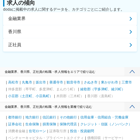
求人の傾向
dodaに掲載中の求人に関するデータを、カテゴリごとにご紹介します。
金融業界
香川県
正社員
金融業界、香川県、正社員の転職・求人情報をエリアで絞り込む
高松市
丸亀市
坂出市
善通寺市
観音寺市
さぬき市
東かがわ市
三豊市
仲多度郡（琴平町、多度津町、まんのう町）
綾歌郡（宇多津町、綾川町）
小豆郡（土庄町、小豆島町）
木田郡（三木町）
香川郡（直島町）
金融業界、香川県、正社員の転職・求人情報を業種で絞り込む
都市銀行
地方銀行
信託銀行
その他銀行
信用金庫・信用組合・労働金庫
証券会社
生命保険
損害保険
保険代理店
クレジット・信販（ノンバンク）
消費者金融
住宅ローン
証券取引所
投信・投資顧問
ベンチャーキャピタル・プライベートエクイティ
債権回収（サービサー）