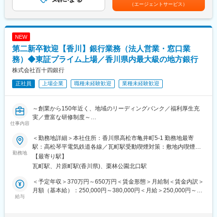
給(月額)は固定手当を含めた表記です。
（エージェントサービス）
コンサルティング部は、外部出向経験者やキャリア採用者等の多
＜確認書の発行＞
様なスキルと経験を持つ人材が多数所属するプロフェッショナル
百十四銀行は認定経営革新等支援機関です。補助金申請時に必要
部門です。
な確認書を発行します。
マネジメントではなく、プレイヤーとしての求人を募集します。
＜補助金申請支援事業者の紹介＞
NEW
申請を支援する補助金コンサル事業者(有償)や香川県よろず支援拠
第二新卒歓迎【香川】銀行業務（法人営業・窓口業
■業務詳細：
点等の公的支援機関を紹介します。
◇ 背景
務）◆東証プライム上場／香川県内最大級の地方銀行
＜補助金申請サポート：有償＞
製造業において安定した品質で効率的に生産を行うために、生産
事業再構築補助金、ものづくり補助金等の申請内容の相談や事業
株式会社百十四銀行
工程、原材料調達、生産管理システム、しくみ、ルール等からな
計画の策定などを通じて申請をサポートします。
正社員
上場企業
職種未経験歓迎
業種未経験歓迎
る複雑なものづくりプロセス全体の改善が必要になってきていま
す。
変更の範囲：当行業務全般 （詳細は、面談・面接時にご確認くだ
◇ 課題
さい）
～創業から150年近く、地域のリーディングバンク／福利厚生充
・ものづくり現場を強化したいが何をすればよいのか分からない
実／豊富な研修制度～
・自社の生産ラインが効率的か判断できない
仕事内容
・効率的なものづくりで原価を下げたい
■業務概要：
・生産ラインでの不良品率を削減したい
＜勤務地詳細＞本社住所：香川県高松市亀井町5-1 勤務地最寄
創業から150年近く、地域のリーディングバンクとして地元の企
・製品品質を向上させたい
駅：高松琴平電気鉄道各線／瓦町駅受動喫煙対策：敷地内喫煙可
業やお客さま、地域社会の発展に貢献しています。
勤務地
能場所あり変更の範囲：会社の定める事業所
【最寄り駅】
長期ビジョン2030で掲げる「総合コンサルティング・グループの
◇ サポート内容
瓦町駅、片原町駅(香川県)、栗林公園北口駅
進化により、地域のみんなとウェルビーイングな社会を創造す
大手メーカーに勤務し、豊富な知識・経験を持つ担当者が中心と
る」の実現に向け、既存事業にとらわれないキャリア採用を積極
なり、生産工程、従業員、原材料調達、システム、しくみ、ルー
＜予定年収＞370万円～650万円＜賃金形態＞月給制＜賃金内訳＞
的に展開中です。
ル等のものづくりプロセス全体の改善・効率化をご提案します。
月額（基本給）：250,000円～380,000円＜月給＞250,000円～
本ポジションでは、各営業店窓口や資産運用提案及び各営業店で
給与
経営層および従業員へのヒアリング、現場訪問を行い、今まで見
380,000円＜昇給有無＞有＜残業手当＞有＜給与補足＞※経験スキ
の得意先営業担当をお任せします。
えなかった現場視点からの課題、経営視点での課題を発見し、改
ル・職種・役職等に応じて決定します。■昇給：年1回（7月）■賞
善ポイントについてご提案します。
与：年2回（6月、12月）※入社時期により変動賃金はあくまでも