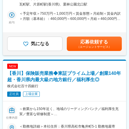
業領域の探索により、課題解決能力の強化を図るため、キャリア
・M&Aを検討しているがどうすればいいのか分からない
瓦町駅、片原町駅(香川県)、栗林公園北口駅
採用を積極的に実施しています。
・取引先から直接買収を持ち掛けられたがどうすればいいのか分
からない
＜予定年収＞750万円～1,000万円＜賃金形態＞月給制＜賃金内訳
■業務概要：
＞月額（基本給）：460,000円～600,000円＜月給＞460,000円～
当行にて、法人向けのコンサルティング業務をお任せします。主
給与
◇ サービスの特徴
600,000円＜昇給有無＞有＜残業手当＞有＜給与補足＞※経験スキ
な商談相手は、当行と預貸金業務で既存取引のある法人経営者層
M&Aに精通した本部担当者が中心となり、相談からアフターフォ
ル・職種・役職等に応じて決定します。■昇給：年1回（7月）■賞
です。
ローまで一貫してサポートします。
与：年2回（6月、12月）※入社時期により変動賃金はあくまでも
本部営業部門の中核を担うコンサルティング部において、経験や
＜百十四銀行のM&Aチーム＞
目安の金額であり、選考を通じて上下する可能性があります。月
応募依頼する
知識を活かしてプロフェッショナル人材を目指せる環境です。
気になる
・ニーズ把握…営業店担当者と本部担当者の対応のため、長年の
給(月額)は固定手当を含めた表記です。
（エージェントサービス）
コンサルティング部は、外部出向経験者やキャリア採用者等の多
取引に基づいたニーズ把握が可能です。
様なスキルと経験を持つ人材が多数所属するプロフェッショナル
・コンサルティング…地域内にいることで、きめ細やかなサービ
部門です。
スが受けられます。
マネジメントではなく、プレイヤーとしての求人を募集します。
・アフターフォロー…コンサル契約終了後も取引銀行としてアフ
NEW
ターフォローが受けられます。
【香川】保険販売業務◆東証プライム上場／創業140年
■業務詳細：
◇ 背景
超・香川県内最大級の地方銀行／福利厚生◎
変更の範囲：当行業務全般 （詳細は、面談・面接時にご確認くだ
中堅、中小企業経営者の高齢化による後継者の問題を始めとし、
さい）
株式会社百十四銀行
自社株や事業用資産の承継など、事業承継に問題を抱える企業が
正社員
上場企業
増加しています。
◇ 課題
～創業から150年近く、地域のリーディングバンク／福利厚生充
後継者問題をはじめとした経営課題を抱える企業が増える中、事
実／豊富な研修制度～
業承継にまつわる以下のようなご相談が増加しています。
仕事内容
・息子に継がせて大丈夫だろうか
■業務内容：
・経営に関与していない子には何を残すか
＜勤務地詳細＞本社住所：香川県高松市亀井町5-1 勤務地最寄