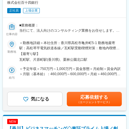
グローバル化が進む中、海外からの調達や海外向けの販売、海外
株式会社百十四銀行
拠点の設立など日本国内だけではなく、海外に目を向けることが
正社員
上場企業
必要となってきています。
◇ 課題
■業務概要：
・海外の市場調査をしたい
当行にて、法人向けのコンサルティング業務をお任せします。主
・海外から製品、部品などを調達したい
仕事内容
な商談相手は、当行と預貸金業務で既存取引のある法人経営者層
・自社商品、製品を海外に向けて販売したい
です。
・海外に現地法人を設立したい
＜勤務地詳細＞本社住所：香川県高松市亀井町5-1 勤務地最寄
本部営業部門の中核を担うコンサルティング部において、経験や
・海外現地法人の再編を検討している
駅：高松琴平電気鉄道各線／瓦町駅受動喫煙対策：敷地内喫煙可
知識を活かしてプロフェッショナル人材を目指せる環境です。
勤務地
能場所あり変更の範囲：当行の定める本支店・本部、関連会社等
【最寄り駅】
コンサルティング部は、外部出向経験者やキャリア採用者等の多
◇ サポート内容
瓦町駅、片原町駅(香川県)、栗林公園北口駅
様なスキルと経験を持つ人材が多数所属するプロフェッショナル
お客さまとのディスカッションを通じ、海外ビジネスに関する検
部門です。
討段階から伴走支援を実施し、海外ビジネスに関する課題解決を
＜予定年収＞750万円～1,000万円＜賃金形態＞月給制＜賃金内訳
マネジメントではなく、プレイヤーとしての求人を募集します。
サポートします。
＞月額（基本給）：460,000円～600,000円＜月給＞460,000円～
給与
本部担当者が中心となり、当行の海外拠点、業務提携先、外部専
600,000円＜昇給有無＞有＜残業手当＞有＜給与補足＞※経験スキ
■業務詳細：
門家と連携のうえ、お客さまのニーズに合わせたコンサルティン
ル・職種・役職等に応じて決定します。■昇給：年1回（7月）■賞
◇ 背景
グサービスを提供します。
与：年2回（6月、12月）※入社時期により変動賃金はあくまでも
サステナビリティ経営は、持続可能な社会の実現に向けて、事業
ベトナム現地法人 HBCV（百十四ビジネスコンサルティングベト
目安の金額であり、選考を通じて上下する可能性があります。月
応募依頼する
活動を通じて、社会的課題解決に貢献する社会価値と収益を生み
気になる
ナム）を2023年10月に新設し、サービスの充実を図っています。
給(月額)は固定手当を含めた表記です。
（エージェントサービス）
出す経済価値の創出を目指すものです。サステナビリティの考え
方をより明確により深く経営戦略に落とし込み、それをステーク
変更の範囲：当行業務全般 （詳細は、面談・面接時にご確認くだ
ホルダーに伝え、実践していくことが重要となります。
さい）
NEW
◇ 課題
【香川】ビジネスマッチング◇東証プライム上場／創