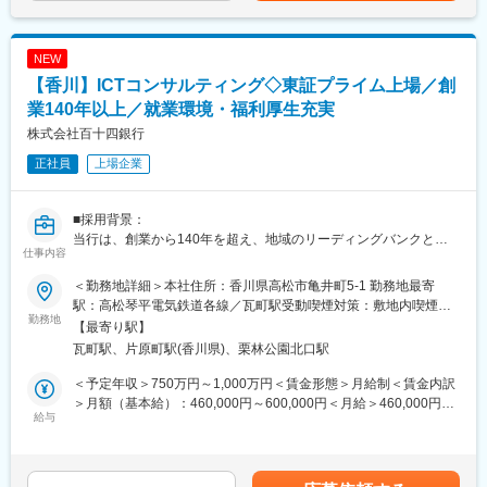
和、平成の四代にわたり、香川県経済の中心として、常にゆるぎ
◇ サポートメニュー
ない基盤と信用を培って続いてきた伝統ある銀行です。
有償コンサルティング
［市場調査］
NEW
■長期ビジョン・経営計画：
・人口動態や競合、連携先の調査等
【香川】ICTコンサルティング◇東証プライム上場／創
https://www.114bank.co.jp/company/management_plan/
［計画策定］
業140年以上／就業環境・福利厚生充実
・開業や経営改善に係る事業計画の策定
百十四グループ 「長期ビジョン2030」
医療機関債
株式会社百十四銀行
＜私たちが実現したいこと＞
・医療法人が利用できる据置期間優遇のご融資
正社員
上場企業
◇私たちの存在意義は、お客さま・地域と対話を重ね、知恵を出
・SDGs医療機関債により地域への寄贈も可能
し、汗をかき、その課題解決に全力を尽くすことで、“地域のみん
その他
な”がよりよくあり続けるための力になることです。
・事業承継やICT化、人事制度、病棟建替等の支援
■採用背景：
◇お客さま・地域の課題が多様化・複雑化する中、私たちはその
当行は、創業から140年を超え、地域のリーディングバンクとし
解決に向けたパートナーとして伴走していくことで、“地域のみん
変更の範囲：当行業務全般 （詳細は、面談・面接時にご確認くだ
仕事内容
て、地元企業や地域社会の発展に寄与する取組みを展開していま
な”と一緒に環境・社会価値の向上したウェルピーイングな社会を
さい）
す。
創っていきます。
＜勤務地詳細＞本社住所：香川県高松市亀井町5-1 勤務地最寄
現在は、「長期ビジョン2030」で、総合コンサルティンググルー
駅：高松琴平電気鉄道各線／瓦町駅受動喫煙対策：敷地内喫煙可
プへの進化を掲げています。コンサルティング機能の強化と新事
勤務地
＜その実現に向けて＞
能場所あり変更の範囲：会社の定める事業所
【最寄り駅】
業領域の探索により、課題解決能力の強化を図るため、キャリア
◇私たちは「金融サービスの高度化」と「非金融の領域拡大」に
瓦町駅、片原町駅(香川県)、栗林公園北口駅
採用を積極的に実施しています。
より総合コンサルティング・グループとしての機能を進化させ、
お客さま・地域の課題解決力をさらに強化していきます。
＜予定年収＞750万円～1,000万円＜賃金形態＞月給制＜賃金内訳
■業務概要：
＞月額（基本給）：460,000円～600,000円＜月給＞460,000円～
当行にて、法人向けのコンサルティング業務をお任せします。主
給与
変更の範囲：当行業務全般 （詳細は、面談・面接時にご確認くだ
600,000円＜昇給有無＞有＜残業手当＞有＜給与補足＞※経験スキ
な商談相手は、当行と預貸金業務で既存取引のある法人経営者層
さい）
ル・職種・役職等に応じて決定します。■昇給：年1回（7月）■賞
です。
与：年2回（6月、12月）※入社時期により変動賃金はあくまでも
本部営業部門の中核を担うコンサルティング部において、経験や
目安の金額であり、選考を通じて上下する可能性があります。月