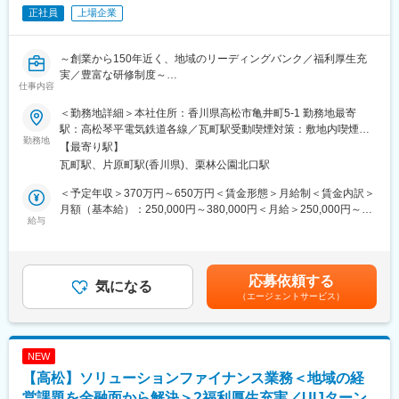
変更の範囲：当行業務全般 （詳細は、面談・面接時にご確認くだ
正社員
上場企業
な”がよりよくあり続けるための力になることです。
さい）
◇お客さま・地域の課題が多様化・複雑化する中、私たちはその
解決に向けたパートナーとして伴走していくことで、“地域のみん
～創業から150年近く、地域のリーディングバンク／福利厚生充
な”と一緒に環境・社会価値の向上したウェルピーイングな社会を
実／豊富な研修制度～
創っていきます。
仕事内容
■業務内容：
＜その実現に向けて＞
＜勤務地詳細＞本社住所：香川県高松市亀井町5-1 勤務地最寄
＜基幹システム・分散システムの企画、開発＞
◇私たちは「金融サービスの高度化」と「非金融の領域拡大」に
駅：高松琴平電気鉄道各線／瓦町駅受動喫煙対策：敷地内喫煙可
◇銀行の基幹システム（ホストコンピューター）に関する事業運
勤務地
より総合コンサルティング・グループとしての機能を進化させ、
能場所あり変更の範囲：会社の定める事業所
【最寄り駅】
営の推進、開発支援
お客さま・地域の課題解決力をさらに強化していきます。
瓦町駅、片原町駅(香川県)、栗林公園北口駅
◇分散系システム（サーバ・クラウド）に関する開発、運用支援
◇システム基盤に関する企画、推進、管理
変更の範囲：当行業務全般 （詳細は、面談・面接時にご確認くだ
＜予定年収＞370万円～650万円＜賃金形態＞月給制＜賃金内訳＞
◇営業店と本部を結ぶネットワークの運用、保守
さい）
月額（基本給）：250,000円～380,000円＜月給＞250,000円～
給与
380,000円＜昇給有無＞有＜残業手当＞有＜給与補足＞※経験スキ
＜リスク管理業務＞
ル・職種・役職等に応じて決定します。■昇給：年1回（7月）■賞
◇サイバーセキュリティ対策
与：年2回（6月、12月）※入社時期により変動賃金はあくまでも
◇システムリスクの管理
目安の金額であり、選考を通じて上下する可能性があります。月
応募依頼する
気になる
給(月額)は固定手当を含めた表記です。
（エージェントサービス）
＜新技術＞
◇先端コンピュータ技術の情報収集・蓄積、銀行業務への適用
（クラウド活用、スマホアプリ開発）
◇生成AIの活用や銀行全体のDX推進
NEW
【高松】ソリューションファイナンス業務＜地域の経
■百十四銀行について：
1878（明治11）年11月1日、114番目の国立銀行として設立され
営課題を金融面から解決＞?福利厚生充実／UIJターン