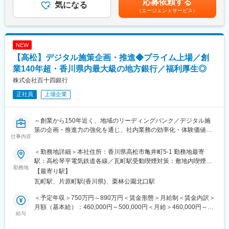
応募依頼する
知識を活かしてプロフェッショナル人材を目指せる環境です。
気になる
給(月額)は固定手当を含めた表記です。
（エージェントサービス）
コンサルティング部は、外部出向経験者やキャリア採用者等の多
様なスキルと経験を持つ人材が多数所属するプロフェッショナル
部門です。
マネジメントではなく、プレイヤーとしての求人を募集します。
NEW
【高松】デジタル施策企画・推進◆プライム上場／創
■業務詳細：
◇ 課題
業140年超・香川県内最大級の地方銀行／福利厚生◎
・ペーパーレス化したい
株式会社百十四銀行
・社内システムをクラウド化したい
正社員
上場企業
・勤怠管理や給与支払業務を効率化したい
・社内情報を効率的に共有したい
・日報、報告書の集計や情報蓄積したい
～創業から150年近く、地域のリーディングバンク／デジタル施
・転記作業を削減したい
策の企画・推進力の強化を通じ、社内業務の効率化・体験価値の
・債権債務の管理を効率化したい
仕事内容
提供を目指す～
・法改正を機に業務を見直したい
＜勤務地詳細＞本社住所：香川県高松市亀井町5-1 勤務地最寄
■採用背景：
◇ サポート内容
駅：高松琴平電気鉄道各線／瓦町駅受動喫煙対策：敷地内喫煙可
当行はデータドリブン経営の実現にむけて、銀行業務のデジタル
勤務地
お客さまとのディスカッションを通じて事業内容や課題を把握
能場所あり変更の範囲：会社の定める事業所
【最寄り駅】
シフトに取り組んでいます。
し、ITツール導入を含めた改善策を提案します。
瓦町駅、片原町駅(香川県)、栗林公園北口駅
デジタル施策の企画・推進力の強化を通じて、社内業務の効率化
（1）現状把握と課題抽出
やお客さまへの従来にない体験価値の提供を目指しており、これ
・業務整理、課題抽出
＜予定年収＞750万円～890万円＜賃金形態＞月給制＜賃金内訳＞
らの分野で活躍していただける人材を募集します。
・目指すべき姿の共有
月額（基本給）：460,000円～500,000円＜月給＞460,000円～
給与
（2）効果的なITツール選定（課題解決策の提案）
500,000円＜昇給有無＞有＜残業手当＞有＜給与補足＞※経験スキ
■業務概要：
・ITツール活用による業務効率化施策のご提案
ル・職種・役職等に応じて決定します。■昇給：年1回（7月）■賞