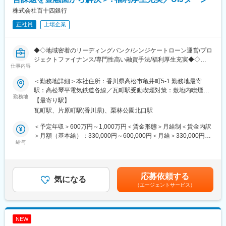
た第百十四国立銀行としてスタートしました。明治、大正、昭
株式会社百十四銀行
和、平成の四代にわたり、香川県経済の中心として、常にゆるぎ
正社員
上場企業
ない基盤と信用を培って続いてきた伝統ある銀行です。
■グループのDX：
◆◇地域密着のリーディングバンク/シンジケートローン運営/プロ
「データおよびデジタル技術を基点としたビジネスを変革する成
ジェクトファイナンス/専門性高い融資手法/福利厚生充実◆◇
長エンジン」と定義し、お客さま・地域への新たな価値・体験の
仕事内容
提供及び生産性の飛躍的向上を実現する
■採用背景：
＜方針＞
＜勤務地詳細＞本社住所：香川県高松市亀井町5-1 勤務地最寄
法人のお客さまのさまざまな事業ステージJにおける経営課題に対
デジタル技術がもたらす影響を好機ととらえ、足元の外部環境・
駅：高松琴平電気鉄道各線／瓦町駅受動喫煙対策：敷地内喫煙可
し、適切なファイナンス手法の提供により、金融面からお客さま
勤務地
内部環境を考慮のうえ、下記の方針に沿ってDX戦略を策定する。
能場所あり変更の範囲：会社の定める事業所
【最寄り駅】
の課題解決に取り組む業務に従事できる方を募集します。
◇多様化するお客さまのニーズや職員の働き方の変化、生産性向
瓦町駅、片原町駅(香川県)、栗林公園北口駅
上に対応するための業務プロセス・ビジネスモデルの変革
■業務概要：
◇デジタル技術の急速な進歩に伴う社会・経済の変化に対応でき
＜予定年収＞600万円～1,000万円＜賃金形態＞月給制＜賃金内訳
多様化するお客さま・地域のニーズや課題を、日々進歩する金融
る組織への変革
＞月額（基本給）：330,000円～600,000円＜月給＞330,000円～
技術を「ワンストップ」で提供し、課題解決を図っていく集団で
給与
＜重点分野＞
600,000円＜昇給有無＞有＜残業手当＞有＜給与補足＞※経験スキ
す。
（1）非対面チャネルの充実
ル・職種・役職等に応じて決定します。■昇給：年1回（7月）■賞
＜具体的には＞
（2）データ利活用等
与：年2回（6月、12月）※入社時期により変動賃金はあくまでも
・シンジケートローンやプロジェクトファイナンスなど専門性の
（3）店舗・業務のデジタル化
目安の金額であり、選考を通じて上下する可能性があります。月
応募依頼する
高い融資手法の運営・管理業務で、案件の組成から契約書の策定
気になる
（4）DX人材の育成・採用
給(月額)は固定手当を含めた表記です。
（エージェントサービス）
などのアレンジメント
（5）お客さま・地域のDX化支援
・契約期間中における権利・義務の履行を行うエージェント業務
（6）新規ビジネスの創出
■百十四銀行について：
■長期ビジョン・経営計画：
NEW
1878（明治11）年11月1日、114番目の国立銀行として設立され
https://www.114bank.co.jp/company/management_plan/