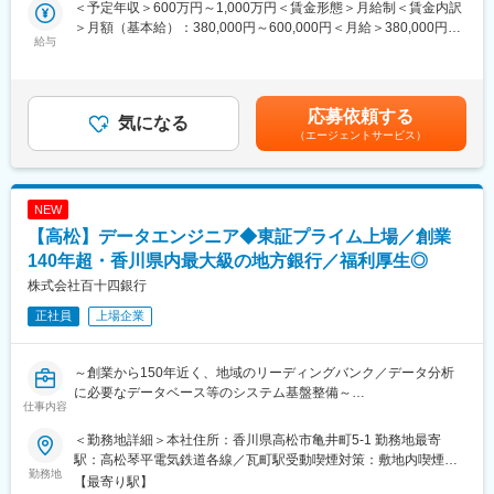
的に展開中です。
る組織への変革
＜予定年収＞600万円～1,000万円＜賃金形態＞月給制＜賃金内訳
営業戦略部は、法人・個人のお客さまに向けた商品・サービスの
＜重点分野＞
＞月額（基本給）：380,000円～600,000円＜月給＞380,000円～
企画、店舗・インターネットバンキング等のチャネル戦略の立案
給与
（1）非対面チャネルの充実
600,000円＜昇給有無＞有＜残業手当＞有＜給与補足＞※経験スキ
のほか、それらを支えるデータ分析・検証等を行う部署であり、
（2）データ利活用等
ル・職種・役職等に応じて決定します。■昇給：年1回（7月）■賞
新たな発想やより効果的な 分析手法等を取り入れることで一層
（3）店舗・業務のデジタル化
与：年2回（6月、12月）※入社時期により変動賃金はあくまでも
の成長を目指していきたいと考えています。
（4）DX人材の育成・採用
目安の金額であり、選考を通じて上下する可能性があります。月
応募依頼する
気になる
（5）お客さま・地域のDX化支援
給(月額)は固定手当を含めた表記です。
（エージェントサービス）
■業務内容：
（6）新規ビジネスの創出
（1）プロジェクトの企画・実行
◇営業をより効率的に行うためのDX化をはじめとする、長期ビジ
■長期ビジョン・経営計画：
ョンや経営計画の実現に必要な各種プロジェクトの企画立案から
https://www.114bank.co.jp/company/management_plan/
NEW
導入・運用
【高松】データエンジニア◆東証プライム上場／創業
（2）プロモーションやマーケティング施策の企画・推進
変更の範囲：当行業務全般 （詳細は、面談・面接時にご確認くだ
◇当行公式SNSの運営及び活性化に向けた施策の企画立案・実行
140年超・香川県内最大級の地方銀行／福利厚生◎
さい）
◇デジタルチャネルを活用したプロモーションやマーケティング
株式会社百十四銀行
施策の企画・推進
正社員
上場企業
（3）データの分析及び課題解決策の立案
◇銀行の持つ大量のデータの多角的分析及び課題把握・解決策の
立案
～創業から150年近く、地域のリーディングバンク／データ分析
に必要なデータベース等のシステム基盤整備～
■グループのDX：
仕事内容
「データおよびデジタル技術を基点としたビジネスを変革する成
■採用背景：
長エンジン」と定義し、お客さま・地域への新たな価値・体験の
＜勤務地詳細＞本社住所：香川県高松市亀井町5-1 勤務地最寄
当行はデータドリブン経営の実現にむけて、銀行業務のデジタル
提供及び生産性の飛躍的向上を実現する
駅：高松琴平電気鉄道各線／瓦町駅受動喫煙対策：敷地内喫煙可
シフトに取り組んでいます。
勤務地
＜方針＞
能場所あり変更の範囲：会社の定める事業所
【最寄り駅】
クラウドサービスの活用やデータ基盤の構築などを通じて、社内