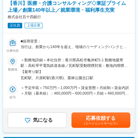
【香川】医療・介護コンサルティング◇東証プライム
た第百十四国立銀行としてスタートしました。明治、大正、昭
和、平成の四代にわたり、香川県経済の中心として、常にゆるぎ
上場／創業140年以上／就業環境・福利厚生充実
変更の範囲：当行業務全般 （詳細は、面談・面接時にご確認くだ
ない基盤と信用を培って続いてきた伝統ある銀行です。
さい）
株式会社百十四銀行
正社員
上場企業
■長期ビジョン・経営計画：
https://www.114bank.co.jp/company/management_plan/
■採用背景：
百十四グループ 「長期ビジョン2030」
当行は、創業から140年を超え、地域のリーディングバンクとし
＜私たちが実現したいこと＞
仕事内容
て、地元企業や地域社会の発展に寄与する取組みを展開していま
◇私たちの存在意義は、お客さま・地域と対話を重ね、知恵を出
す。
し、汗をかき、その課題解決に全力を尽くすことで、“地域のみん
＜勤務地詳細＞本社住所：香川県高松市亀井町5-1 勤務地最寄
現在は、「長期ビジョン2030」で、総合コンサルティンググルー
な”がよりよくあり続けるための力になることです。
駅：高松琴平電気鉄道各線／瓦町駅受動喫煙対策：敷地内喫煙可
プへの進化を掲げています。コンサルティング機能の強化と新事
勤務地
◇お客さま・地域の課題が多様化・複雑化する中、私たちはその
能場所あり変更の範囲：会社の定める事業所
【最寄り駅】
業領域の探索により、課題解決能力の強化を図るため、キャリア
解決に向けたパートナーとして伴走していくことで、“地域のみん
瓦町駅、片原町駅(香川県)、栗林公園北口駅
採用を積極的に実施しています。
な”と一緒に環境・社会価値の向上したウェルピーイングな社会を
創っていきます。
＜予定年収＞750万円～1,000万円＜賃金形態＞月給制＜賃金内訳
■業務概要：
＞月額（基本給）：460,000円～600,000円＜月給＞460,000円～
当行にて、法人向けのコンサルティング業務をお任せします。主
給与
＜その実現に向けて＞
600,000円＜昇給有無＞有＜残業手当＞有＜給与補足＞※経験スキ
な商談相手は、当行と預貸金業務で既存取引のある法人経営者層
◇私たちは「金融サービスの高度化」と「非金融の領域拡大」に
ル・職種・役職等に応じて決定します。■昇給：年1回（7月）■賞
です。
より総合コンサルティング・グループとしての機能を進化させ、
与：年2回（6月、12月）※入社時期により変動賃金はあくまでも
本部営業部門の中核を担うコンサルティング部において、経験や
お客さま・地域の課題解決力をさらに強化していきます。
目安の金額であり、選考を通じて上下する可能性があります。月
応募依頼する
知識を活かしてプロフェッショナル人材を目指せる環境です。
気になる
給(月額)は固定手当を含めた表記です。
（エージェントサービス）
コンサルティング部は、外部出向経験者やキャリア採用者等の多
変更の範囲：会社の定める業務
様なスキルと経験を持つ人材が多数所属するプロフェッショナル
部門です。