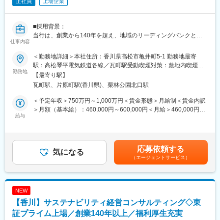
正社員
上場企業
■採用背景：
当行は、創業から140年を超え、地域のリーディングバンクとし
仕事内容
て、地元企業や地域社会の発展に寄与する取組みを展開していま
す。
＜勤務地詳細＞本社住所：香川県高松市亀井町5-1 勤務地最寄
現在は、「長期ビジョン2030」で、総合コンサルティンググルー
駅：高松琴平電気鉄道各線／瓦町駅受動喫煙対策：敷地内喫煙可
プへの進化を掲げています。コンサルティング機能の強化と新事
勤務地
能場所あり変更の範囲：会社の定める事業所
【最寄り駅】
業領域の探索により、課題解決能力の強化を図るため、キャリア
瓦町駅、片原町駅(香川県)、栗林公園北口駅
採用を積極的に実施しています。
＜予定年収＞750万円～1,000万円＜賃金形態＞月給制＜賃金内訳
■業務概要：
＞月額（基本給）：460,000円～600,000円＜月給＞460,000円～
当行にて、法人向けのコンサルティング業務をお任せします。主
給与
600,000円＜昇給有無＞有＜残業手当＞有＜給与補足＞※経験スキ
な商談相手は、当行と預貸金業務で既存取引のある法人経営者層
ル・職種・役職等に応じて決定します。■昇給：年1回（7月）■賞
です。
与：年2回（6月、12月）※入社時期により変動賃金はあくまでも
本部営業部門の中核を担うコンサルティング部において、経験や
目安の金額であり、選考を通じて上下する可能性があります。月
応募依頼する
知識を活かしてプロフェッショナル人材を目指せる環境です。
気になる
給(月額)は固定手当を含めた表記です。
（エージェントサービス）
コンサルティング部は、外部出向経験者やキャリア採用者等の多
様なスキルと経験を持つ人材が多数所属するプロフェッショナル
部門です。
マネジメントではなく、プレイヤーとしての求人を募集します。
NEW
【香川】サステナビリティ経営コンサルティング◇東
■業務詳細：
◇ 背景
証プライム上場／創業140年以上／福利厚生充実