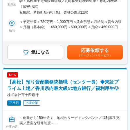
る組織への変革
駅：高松琴平電気鉄道各線／瓦町駅受動喫煙対策：敷地内喫煙可
プへの進化を掲げています。コンサルティング機能の強化と新事
勤務地
＜重点分野＞
能場所あり変更の範囲：会社の定める事業所
【最寄り駅】
業領域の探索により、課題解決能力の強化を図るため、キャリア
（1）非対面チャネルの充実
瓦町駅、片原町駅(香川県)、栗林公園北口駅
採用を積極的に実施しています。
（2）データ利活用等
（3）店舗・業務のデジタル化
＜予定年収＞750万円～1,000万円＜賃金形態＞月給制＜賃金内訳
■業務概要：
（4）DX人材の育成・採用
＞月額（基本給）：460,000円～600,000円＜月給＞460,000円～
当行にて、法人向けのコンサルティング業務をお任せします。主
給与
（5）お客さま・地域のDX化支援
600,000円＜昇給有無＞有＜残業手当＞有＜給与補足＞※経験スキ
な商談相手は、当行と預貸金業務で既存取引のある法人経営者層
（6）新規ビジネスの創出
ル・職種・役職等に応じて決定します。■昇給：年1回（7月）■賞
です。
与：年2回（6月、12月）※入社時期により変動賃金はあくまでも
本部営業部門の中核を担うコンサルティング部において、経験や
■長期ビジョン・経営計画：
目安の金額であり、選考を通じて上下する可能性があります。月
応募依頼する
知識を活かしてプロフェッショナル人材を目指せる環境です。
気になる
https://www.114bank.co.jp/company/management_plan/
給(月額)は固定手当を含めた表記です。
（エージェントサービス）
コンサルティング部は、外部出向経験者やキャリア採用者等の多
様なスキルと経験を持つ人材が多数所属するプロフェッショナル
変更の範囲：当行業務全般 （詳細は、面談・面接時にご確認くだ
部門です。
さい）
マネジメントではなく、プレイヤーとしての求人を募集します。
NEW
【高松】預り資産業務統括職（センター長）◆東証プ
■業務詳細：
◇ 背景
ライム上場／香川県内最大級の地方銀行／福利厚生◎
“ひと“は企業の最も貴重な経営資源であり、多くの企業が「人事制
株式会社百十四銀行
度」を重要施策として捉え、その策定・充実に向けた取組みを進
正社員
上場企業
めています。
◇ 課題
・給与・昇進が年功序列になっている
～創業から150年近く、地域のリーディングバンク／福利厚生充
・会社への貢献度に応じた給与配分となっていない
実／豊富な研修制度～
・優秀な社員ほど退職してしまう
仕事内容
・社員がキャリアプランを描けていない