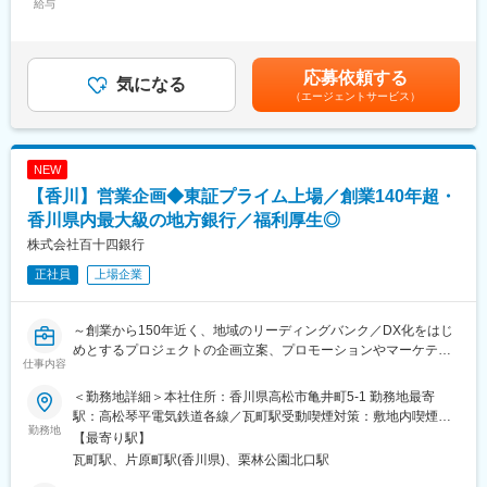
給与
（6）新規ビジネスの創出
380,000円＜昇給有無＞有＜残業手当＞有＜給与補足＞※経験スキ
■業務概要：
ル・職種・役職等に応じて決定します。■昇給：年1回（7月）■賞
◇データサイエンスを活用した顧客や当行の実態把握、課題発
■長期ビジョン・経営計画：
与：年2回（6月、12月）※入社時期により変動賃金はあくまでも
掘、および達成に繋がるソリューション提案
https://www.114bank.co.jp/company/management_plan/
目安の金額であり、選考を通じて上下する可能性があります。月
応募依頼する
気になる
給(月額)は固定手当を含めた表記です。
（エージェントサービス）
■業務内容：
変更の範囲：当行業務全般 （詳細は、面談・面接時にご確認くだ
（1）当行や顧客の課題から優先順位の高い分析テーマを選定
さい）
（2）仮説に基づいた分析方針の検討
（3）データの収集、テーブル構造の確認
NEW
（4）データ加工
【香川】営業企画◆東証プライム上場／創業140年超・
（5）要約統計量の確認、データ集計・可視化
（6）モデルの検討
香川県内最大級の地方銀行／福利厚生◎
（7）分析結果の報告、他部との連携
株式会社百十四銀行
（8）施策の実行・効果検証
正社員
上場企業
■グループのDX：
「データおよびデジタル技術を基点としたビジネスを変革する成
～創業から150年近く、地域のリーディングバンク／DX化をはじ
長エンジン」と定義し、お客さま・地域への新たな価値・体験の
めとするプロジェクトの企画立案、プロモーションやマーケティ
提供及び生産性の飛躍的向上を実現する
仕事内容
ング施策、データの分析等お任せ～
＜方針＞
デジタル技術がもたらす影響を好機ととらえ、足元の外部環境・
＜勤務地詳細＞本社住所：香川県高松市亀井町5-1 勤務地最寄
■採用背景：
内部環境を考慮のうえ、下記の方針に沿ってDX戦略を策定する。
駅：高松琴平電気鉄道各線／瓦町駅受動喫煙対策：敷地内喫煙可
長期ビジョン2030で掲げる「総合コンサルティング・グループの
勤務地
◇多様化するお客さまのニーズや職員の働き方の変化、生産性向
能場所あり変更の範囲：会社の定める事業所
【最寄り駅】
進化により、地域のみんなとウェルビーイングな社会を創造す
上に対応するための業務プロセス・ビジネスモデルの変革
瓦町駅、片原町駅(香川県)、栗林公園北口駅
る」の実現に向け、既存事業にとらわれないキャリア採用を積極
◇デジタル技術の急速な進歩に伴う社会・経済の変化に対応でき