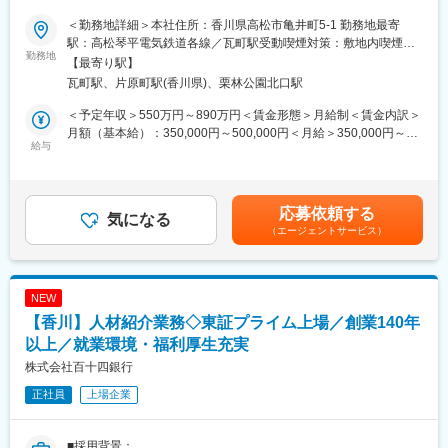
変更の範囲：当行業務全般 （詳細は、面談・面接時にご確認くだ
■業務内容：
＜その実現に向けて＞
＜勤務地詳細＞本社住所：香川県高松市亀井町5-1 勤務地最寄
さい）
◇有価証券等（国内外の債券・株式・投資信託・デリバティブを
◇私たちは「金融サービスの高度化」と「非金融の領域拡大」に
駅：高松琴平電気鉄道各線／瓦町駅受動喫煙対策：敷地内喫煙可
使った商品）の運用
勤務地
より総合コンサルティング・グループとしての機能を進化させ、
能場所あり変更の範囲：会社の定める事業所
【最寄り駅】
◇外国為替に関する取引などの市場性資金取引
お客さま・地域の課題解決力をさらに強化していきます。
瓦町駅、片原町駅(香川県)、栗林公園北口駅
◇市場調査などの分析業務
◇新規運用手法の検討 など
変更の範囲：当行業務全般 （詳細は、面談・面接時にご確認くだ
＜予定年収＞550万円～890万円＜賃金形態＞月給制＜賃金内訳＞
さい）
月額（基本給）：350,000円～500,000円＜月給＞350,000円～
■百十四銀行について：
給与
500,000円＜昇給有無＞有＜残業手当＞有＜給与補足＞※経験スキ
1878（明治11）年11月1日、114番目の国立銀行として設立され
ル・職種・役職等に応じて決定します。■昇給：年1回（7月）■賞
た第百十四国立銀行としてスタートしました。明治、大正、昭
与：年2回（6月、12月）※入社時期により変動賃金はあくまでも
和、平成の四代にわたり、香川県経済の中心として、常にゆるぎ
目安の金額であり、選考を通じて上下する可能性があります。月
応募依頼する
ない基盤と信用を培って続いてきた伝統ある銀行です。
気になる
給(月額)は固定手当を含めた表記です。
（エージェントサービス）
■長期ビジョン・経営計画：
https://www.114bank.co.jp/company/management_plan/
NEW
百十四グループ 「長期ビジョン2030」
【香川】人材紹介業務◇東証プライム上場／創業140年
＜私たちが実現したいこと＞
◇私たちの存在意義は、お客さま・地域と対話を重ね、知恵を出
以上／就業環境・福利厚生充実
し、汗をかき、その課題解決に全力を尽くすことで、“地域のみん
株式会社百十四銀行
な”がよりよくあり続けるための力になることです。
正社員
上場企業
◇お客さま・地域の課題が多様化・複雑化する中、私たちはその
解決に向けたパートナーとして伴走していくことで、“地域のみん
な”と一緒に環境・社会価値の向上したウェルピーイングな社会を
■採用背景：