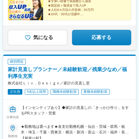
兵庫県神戸市中央区▼中国・四国岡山県岡山市北区広島県広島市
★手厚い研修で未経験から成長
前駅、西松本駅、名鉄一宮駅、烏丸駅、百舌鳥八幡駅、春日野道
★固定給＋報奨金で収入UP
南区愛媛県松山市▼九州福岡県福岡市中央区長崎県長崎市熊本県
駅(阪急線)、東中央町駅、比治山下駅、ＪＲ松山駅前駅、めがね橋
★入社8カ月目の月収例：50万円
熊本市中央区鹿児島県鹿児島市※本人の意思に反した会社側からの
駅、鹿児島中央駅前駅、宇都宮駅、大神宮下駅、日本大通り駅、
★20代・30代が活躍中
一方的な転勤指示はございません必ず本人と相談、合意の上での
北松本駅、西一宮駅、四条駅(京都市営)、百舌鳥駅、新西大寺町筋
スキル＆キャリアアップに応じて
転勤です※希望の場合エリア外への転勤も可能です※受動喫煙防止
駅、松山駅(愛媛県)、市役所駅(長崎県)、鹿児島中央駅
収入も順調に増えていくお仕事！
対策：各拠点にあり
あなたの「話好き」のスキルが活かせます◎
気になる
応募する
締切間近
家計見直しプランナー／未経験歓迎／残業少なめ／福
利厚生充実
株式会社Ｌｉｖ．Ｄｅｓｉｇｎ／家計の見直し堂
正社員
5名以上採用
職種未経験歓迎
業種未経験歓迎
【インセンティブあり】◆家計の見直しの「きっかけ作り」をす
るPRスタッフ・営業
仕事内容
★勤務地は選べます★各支社勤務札幌・仙台・茨城・群馬・栃
木・埼玉・千葉・西東京・横浜・新潟・富山・石川・福井・長
勤務地
野・静岡・名古屋・三重・京都・大阪・神戸・岡山・広島・愛
【最寄り駅】