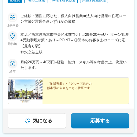
正社員
5名以上採用
職種未経験歓迎
業種未経験歓迎
ご経験・適性に応じた、個人向け営業or法人向け営業or住宅ロー
ン営業or営業企画いずれかの業務
仕事内容
本店／熊本県熊本市中央区水前寺6丁目29番20号※U・Iターン歓迎
※受動喫煙対策：あり＝POINT＝◎熊本のお客さまのニーズに応え
勤務地
る地域密着型営業◎九州の経済発展に貢献するふくおかフィナン
【最寄り駅】
シャルグループ（FFG）◎年間休日123日・残業月10～15h程度◎
神水交差点駅
安心の待遇・福利厚生
月給26万円～40万円※経験・能力・スキル等を考慮の上、決定い
たします。
給与
「地域密着」×「グループ総合力」
熊本県の未来を支える仕事です。
気になる
応募する