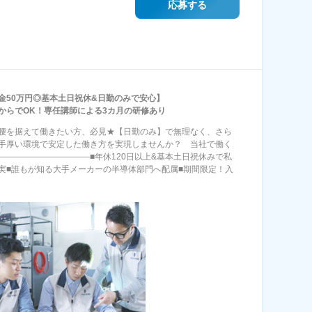
応募する
金50万円◎基本土日祝休&日勤のみで安心】
からでOK！専任講師による3カ月の研修あり
腰を据えて働きたい方、必見★【日勤のみ】で無理なく、さら
手厚い環境で安定した働き方を実現しませんか？ 当社で働く
―――――――――――■年休120日以上&基本土日祝休みで私
実■誰もが知る大手メーカーの半導体部門へ配属■期間限定！入