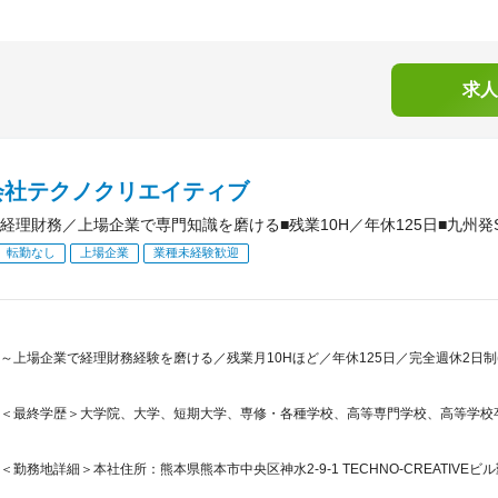
求人
会社テクノクリエイティブ
経理財務／上場企業で専門知識を磨ける■残業10H／年休125日■九州発S
転勤なし
上場企業
業種未経験歓迎
～上場企業で経理財務経験を磨ける／残業月10Hほど／年休125日／完全週休2日制(
＜最終学歴＞大学院、大学、短期大学、専修・各種学校、高等専門学校、高等学校
＜勤務地詳細＞本社住所：熊本県熊本市中央区神水2-9-1 TECHNO-CREATIVEビ