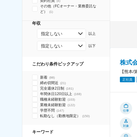
契約社員
(
4
)
その他（FCオーナー・業務委託な
ど）
(
1
)
年収
指定しない
以上
指定しない
以下
株式
こだわり条件ピックアップ
【熊本/
新着
(
98
)
正社員
締め切間近
(
21
)
完全週休2日制
(
161
)
年間休日120日以上
(
168
)
職種未経験歓迎
(
103
)
業種未経験歓迎
(
122
)
学歴不問
(
147
)
仕事
転勤なし（勤務地限定）
(
150
)
対象
キーワード