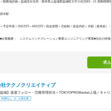
＜勤務地詳細＞益城支社住所：熊本県上益城郡益城町大字小谷2083－21 受動喫煙対
原水駅
＜予定年収＞350万円～450万円＜賃金形態＞月給制＜賃金内訳＞月額（基本給）：200,0
■企業概要： システムインテグレーション事業エンジニアリング事業■当社の特徴：I
求人
会社テクノクリエイティブ
益城】派遣フォロー・労務管理担当＜TOKYOPROMarket上場／キャ
転勤なし
上場企業