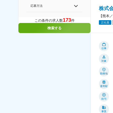
応募方法
株式
【熊本／
173
この条件の求人数
件
正社員
検索する
仕事
対象
勤務地
最寄駅
給与
事業