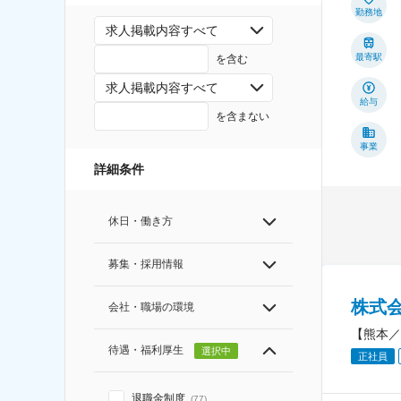
勤務地
求人掲載内容すべて
最寄駅
を含む
求人掲載内容すべて
給与
を含まない
事業
詳細条件
休日・働き方
募集・採用情報
株式
会社・職場の環境
【熊本／
待遇・福利厚生
選択中
正社員
退職金制度
(
77
)