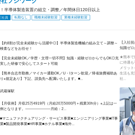
会社フジワーク
！半導体製造装置の組立・調整／年間休日120日以上
転勤なし
職種未経験歓迎
業種未経験歓迎
正社員
【入社祝
【約8割が完全未経験から活躍中◎】半導体製造機械の組み立て～調整～
知識ゼロ
検査などをお任せ！
★熊本で
【完全未経験OK／学歴・文理一切不問】知識・経験ゼロからでもOK◎充
に待遇も
実した研修で安心してスタート可能
メリット
【熊本合志市勤務／マイカー通勤OK／U・Iターン歓迎／帰省旅費補助あ
生活も充
り※規定あり】下記、請負先へ配属いたします。■...
社...
武蔵塚駅
【月収例】月収25万4919円（月給20万5000円＋残業30h分）※上記は一
例となります。―――――――月給：2...
■マニュファクチュアリング・サービス事業■エンジニアリング事業■IT事
業■製品開発事業■HR事業■ホテル事業■海外...