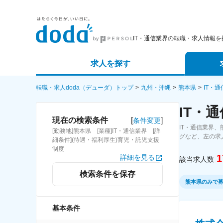
IT・通信業界の転職・求人情報を
求人を探す
詳細条件から探す
エージェ
転職・求人doda（デューダ）トップ
九州・沖縄
熊本県
IT・
IT・
新着求人から探す
スカウト
[
]
現在の検索条件
条件変更
IT・通信業界
[勤務地]熊本県 [業種]IT・通信業界 [詳
求人特集から探す
パートナ
グなど、左の求
細条件](待遇・福利厚生)育児・託児支援
制度
1
詳細を見る
該当求人数
検索条件を保存
熊本県のみで
基本条件