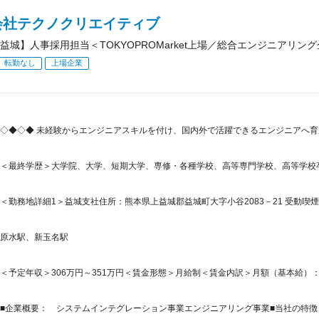
会社テクノクリエイティブ
益城】人事採用担当＜TOKYOPROMarket上場／総合エンジニアリング
転勤なし
上場企業
◇◆◇◆ 未経験からエンジニアスキルを付け、国内外で活躍できるエンジニアへ育
＜最終学歴＞大学院、大学、短期大学、専修・各種学校、高等専門学校、高等学校
＜勤務地詳細1＞益城支社住所：熊本県上益城郡益城町大字小谷2083－21 受動喫煙
原水駅、新玉名駅
＜予定年収＞306万円～351万円＜賃金形態＞月給制＜賃金内訳＞月額（基本給）：180,0
■企業概要： システムインテグレーション事業エンジニアリング事業■当社の特徴：I