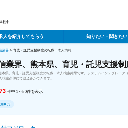
掲載中
求人を紹介してもらう
知りたい・聞きたい
ントサービス
転職ノウハウ
通信業界
育児・託児支援制度の転職・求人情報
通信業界、熊本県、育児・託児支援制
サービス
データで見る転職
、熊本県、育児・託児支援制度の転職・求人検索結果です。システムインテグレータ（S
ーエージェントサービス
コラム・インタビュー
人検索条件にて絞込みができます。
73
件中
1～50
件
を表示
転職Q&A
(
8
)
募集中