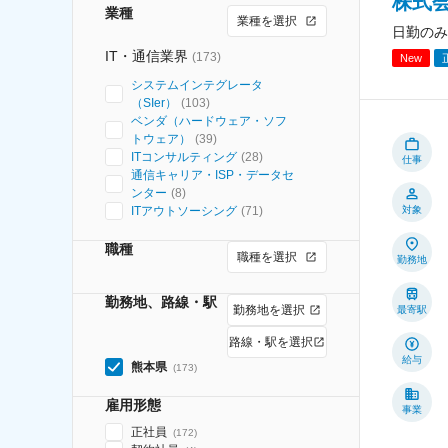
株式
業種
業種を選択
日勤のみ
IT・通信業界
(
173
)
New
システムインテグレータ
（SIer）
(
103
)
ベンダ（ハードウェア・ソフ
トウェア）
(
39
)
ITコンサルティング
(
28
)
仕事
通信キャリア・ISP・データセ
ンター
(
8
)
ITアウトソーシング
(
71
)
対象
職種
職種を選択
勤務地
勤務地、路線・駅
勤務地を選択
最寄駅
路線・駅を選択
給与
熊本県
(
173
)
雇用形態
事業
正社員
(
172
)