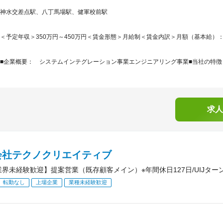
神水交差点駅、八丁馬場駅、健軍校前駅
＜予定年収＞350万円～450万円＜賃金形態＞月給制＜賃金内訳＞月額（基本給）：180,0
■企業概要： システムインテグレーション事業エンジニアリング事業■当社の特徴：I
求人
会社テクノクリエイティブ
業界未経験歓迎】提案営業（既存顧客メイン）※年間休日127日/UIJター
転勤なし
上場企業
業種未経験歓迎