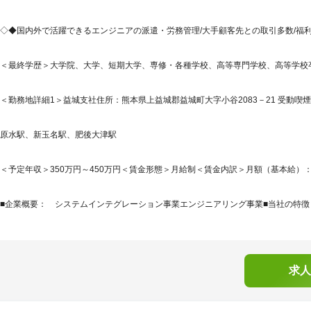
◇◆国内外で活躍できるエンジニアの派遣・労務管理/大手顧客先との取引多数/福利厚
＜最終学歴＞大学院、大学、短期大学、専修・各種学校、高等専門学校、高等学校
＜勤務地詳細1＞益城支社住所：熊本県上益城郡益城町大字小谷2083－21 受動喫煙
原水駅、新玉名駅、肥後大津駅
＜予定年収＞350万円～450万円＜賃金形態＞月給制＜賃金内訳＞月額（基本給）：200,0
■企業概要： システムインテグレーション事業エンジニアリング事業■当社の特徴：I
求人