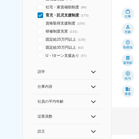
社宅・家賃補助制度
(
96
)
育児・託児支援制度
(
173
)
仕事
資格取得支援制度
(
150
)
研修制度充実
(
131
)
対象
固定給25万円以上
(
135
)
固定給35万円以上
勤務地
(
62
)
U・Iターン支援あり
(
57
)
最寄駅
語学
給与
仕事内容
事業
社員の平均年齢
従業員数
設立