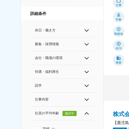
仕事
詳細条件
対象
休日・働き方
勤務地
募集・採用情報
給与
会社・職場の環境
事業
待遇・福利厚生
語学
仕事内容
株式
社員の平均年齢
選択中
【鹿児島
20代
(
0
)