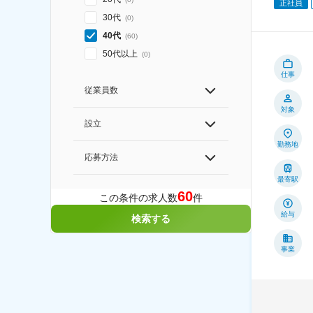
正社員
30代
(
0
)
40代
(
60
)
50代以上
(
0
)
仕事
従業員数
対象
設立
勤務地
応募方法
最寄駅
60
この条件の求人数
件
給与
検索する
事業