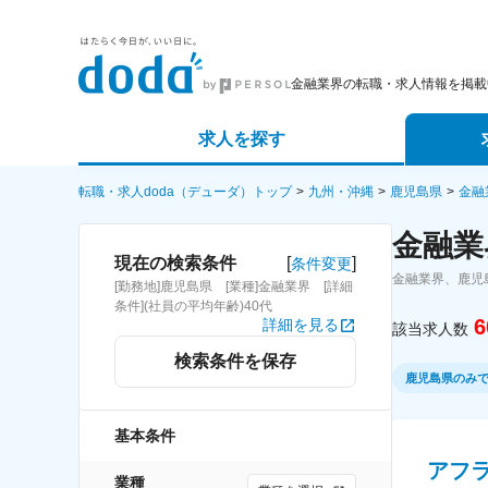
金融業界の転職・求人情報を掲載
求人を探す
詳細条件から探す
エージェ
転職・求人doda（デューダ）トップ
九州・沖縄
鹿児島県
金融
金融業
新着求人から探す
スカウト
[
]
現在の検索条件
条件変更
金融業界、鹿児
[勤務地]鹿児島県 [業種]金融業界 [詳細
求人特集から探す
パートナ
条件](社員の平均年齢)40代
6
詳細を見る
該当求人数
検索条件を保存
鹿児島県のみ
基本条件
アフ
業種