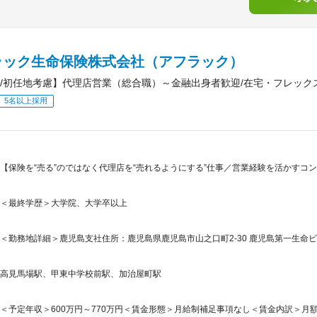
ラック生命保険株式会社（アフラック）
/初任地考慮】代理店営業（総合職）～金融出身者歓迎/在宅・フレック
5名以上採用
【保険を“売る”のではなく代理店を“売れるようにする”仕事／営業経験を活かすコン
＜最終学歴＞大学院、大学卒以上
＜勤務地詳細＞鹿児島支社住所：鹿児島県鹿児島市山之口町2-30 鹿児島第一生命ビル
高見馬場駅、甲東中学校前駅、加治屋町駅
＜予定年収＞600万円～770万円＜賃金形態＞月給制補足事項なし＜賃金内訳＞月額（基本