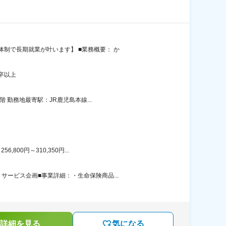
制で長期就業が叶います】 ■業務概要： か
卒以上
 勤務地最寄駅：JR鹿児島本線...
00円～310,350円...
ービス企画■事業詳細：・生命保険商品...
詳細を見る
気になる