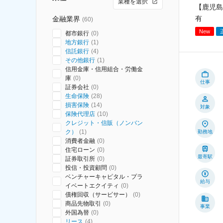
業種を選択
【鹿児島
有
金融業界
(
60
)
New
都市銀行
(
0
)
地方銀行
(
1
)
信託銀行
(
4
)
その他銀行
(
1
)
信用金庫・信用組合・労働金
庫
(
0
)
仕事
証券会社
(
0
)
生命保険
(
28
)
損害保険
(
14
)
対象
保険代理店
(
10
)
クレジット・信販（ノンバン
ク）
(
1
)
勤務地
消費者金融
(
0
)
住宅ローン
(
0
)
最寄駅
証券取引所
(
0
)
投信・投資顧問
(
0
)
ベンチャーキャピタル・プラ
給与
イベートエクイティ
(
0
)
債権回収（サービサー）
(
0
)
商品先物取引
(
0
)
事業
外国為替
(
0
)
リース
(
4
)