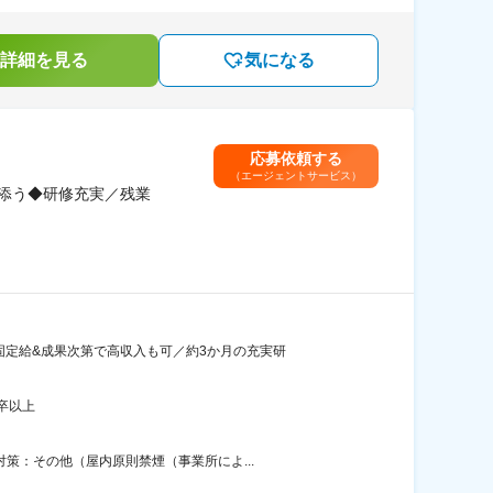
詳細を見る
気になる
応募依頼する
（エージェントサービス）
添う◆研修充実／残業
固定給&成果次第で高収入も可／約3か月の充実研
卒以上
策：その他（屋内原則禁煙（事業所によ...