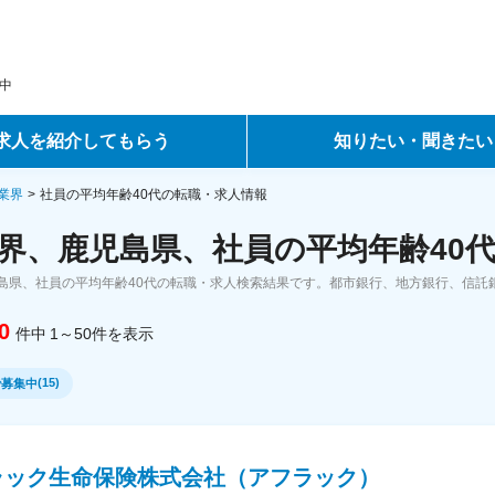
中
求人を紹介してもらう
知りたい・聞きたい
ントサービス
転職ノウハウ
業界
社員の平均年齢40代の転職・求人情報
界、鹿児島県、社員の平均年齢40代
サービス
データで見る転職
島県、社員の平均年齢40代の転職・求人検索結果です。都市銀行、地方銀行、信託
ーエージェントサービス
コラム・インタビュー
0
件中
1～50
件
を表示
転職Q&A
(
15
)
で募集中
ラック生命保険株式会社（アフラック）