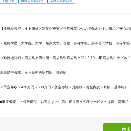
上場企業
職種未経験歓迎
業種未経験歓迎
【挑戦を後押しする研修と制度が充実／平均残業少なめで働きやすい環境／安心の体
＜最終学歴＞大学院、大学、短期大学、専修・各種学校、高等専門学校、高等学校
＜勤務地詳細＞鹿児島支店住所：鹿児島県鹿児島市武1-2-10 JR鹿児島中央ビル７階
鹿児島中央駅、鹿児島中央駅前駅、都通駅
＜予定年収＞420万円～500万円＜賃金形態＞月給制＜賃金内訳＞月額（基本給）：256,8
■事業概要：・保険商品・お客さまの生活に寄り添う各種サービスの提供・新商品・サ
求人