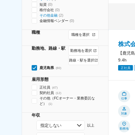
短資
(
0
)
格付会社
(
0
)
その他金融
(
2
)
金融情報ベンダー
(
0
)
職種
職種を選択
株式
勤務地、路線・駅
勤務地を選択
【鹿児島
9.4h
路線・駅を選択
鹿児島県
正社員
(
60
)
雇用形態
正社員
(
47
)
契約社員
(
12
)
その他（FCオーナー・業務委託な
仕事
ど）
(
1
)
対象
年収
指定しない
以上
勤務地