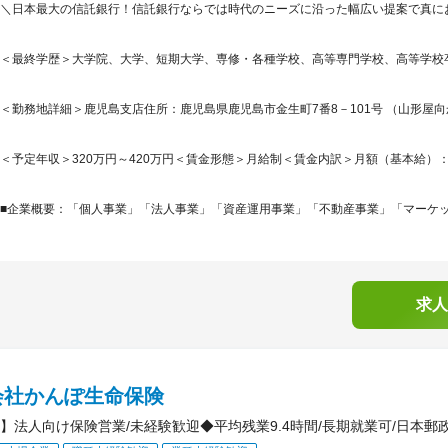
＼日本最大の信託銀行！信託銀行ならでは時代のニーズに沿った幅広い提案で真に
＜最終学歴＞大学院、大学、短期大学、専修・各種学校、高等専門学校、高等学校
＜勤務地詳細＞鹿児島支店住所：鹿児島県鹿児島市金生町7番8－101号 （山形屋向か
＜予定年収＞320万円～420万円＜賃金形態＞月給制＜賃金内訳＞月額（基本給）：259,8
■企業概要：「個人事業」「法人事業」「資産運用事業」「不動産事業」「マーケット
求人
会社かんぽ生命保険
】法人向け保険営業/未経験歓迎◆平均残業9.4時間/長期就業可/日本郵