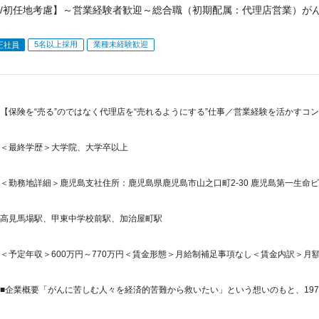
/初任地考慮】～営業経験者歓迎～総合職（初期配属：代理店営業）がん
5名以上採用
業種未経験歓迎
正社員
【保険を“売る”のではなく代理店を“売れるようにする”仕事／営業経験を活かすコン
＜最終学歴＞大学院、大学卒以上
＜勤務地詳細＞鹿児島支社住所：鹿児島県鹿児島市山之口町2-30 鹿児島第一生命ビル
高見馬場駅、甲東中学校前駅、加治屋町駅
＜予定年収＞600万円～770万円＜賃金形態＞月給制補足事項なし＜賃金内訳＞月額（基本
■企業概要「がんに苦しむ人々を経済的苦難から救いたい」という想いのもと、1974