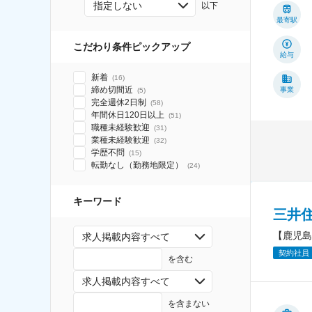
指定しない
以下
最寄駅
こだわり条件ピックアップ
給与
新着
(
16
)
締め切間近
事業
(
5
)
完全週休2日制
(
58
)
年間休日120日以上
(
51
)
職種未経験歓迎
(
31
)
業種未経験歓迎
(
32
)
学歴不問
(
15
)
転勤なし（勤務地限定）
(
24
)
キーワード
三井
【鹿児島
求人掲載内容すべて
契約社員
を含む
求人掲載内容すべて
を含まない