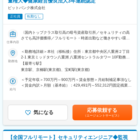
量権大◆健康経営優良法人3年連続認定
当社は日本最大級の暗号資産取引所「bitbank.cc」を運営してお
ビットバンク株式会社
り、暗号資産の社会浸透を更に推進すべく、事業の拡大を行って
正社員
転勤なし
おります。今回、グロース業務を担当していただき、業界の発展
を一緒に目指せる仲間を募集しています。「bitbank.cc」では、ビ
ットコイン・イーサリアム・XRPなど人気の暗号資産を含めた国
〈国内トップクラス取引高の暗号資産取引所／セキュリティの高
内最大級の銘柄数を取り扱っており、2022年は平均で国内現物取
さでも高評価獲得／フルリモート・時差出勤など働きやすい環境
引高シェア約20%、アルトコインに限定すると50%以上のシェア
仕事内容
◎／健康経営優良法人3年連続認定／資格取得支援制度など福利厚
を占めております。「bitbank.cc」を利用するのは個人だけでなく
生充実〉
法人のお客様も多く、APIを利用したシステムトレードも活発に行
＜勤務地詳細＞本社（移転後）住所：東京都中央区八重洲２丁目
われています。
2-1 東京ミッドタウン八重洲 八重洲セントラルタワー 10F勤務地
コンプライアンス・リスク管理部へ配属になり、下記業務をお任
勤務地
最寄駅：JR線／東京駅受動喫煙対策：敷地内喫煙可能場所あり変
【最寄り駅】
せします。
■当社の特徴：
更の範囲：本文参照
東京駅、京橋駅(東京都)、宝町駅(東京都)
■業務概要：
当社のミッションは「ビットコインの技術で、世界中にあらゆる
・コンプライアンス体制の強化に関する企画・提案
価値を流通させる」です。暗号資産交換業者として金融庁から正
＜予定年収＞700万円～900万円＜賃金形態＞月給制補足事項なし
・各種法令等に準拠した内部管理態勢の構築・運用
式に認定されています。2021年9月には約75億円の資金調達も実
＜賃金内訳＞月額（基本給）：429,491円～552,312円固定残業手
・各種法令等の知識向上やコンプライアンス意識浸透のための研
給与
施し、急速に成長、拡大しています。国内の暗号資産取引所とし
当/月：154,509円～197,688円（固定残業時間45時間0分/月）超
修・啓蒙活動
て初めてISMS認証を取得するなど、セキュリティレベルの高さも
過した時間外労働の残業手当は追加支給＜月給＞584,000円～
・コンプライアンス委員会の運営
強みです。
750,000円（一律手当を含む）＜昇給有無＞有＜残業手当＞有＜
・社内規程等の整備・管理
※全暗号資産（仮想通貨）取引所中取引量国内No.1…2021年2月
給与補足＞※45時間を超える時間外労働分についての割増賃金は
応募依頼する
・不公正取引の防止に関する業務
気になる
14日 CoinMarketCap調べ
追加で支給します。賃金はあくまでも目安の金額であり、選考を
（エージェントサービス）
・暗号資産関係情報等の管理
通じて上下する可能性があります。月給(月額)は固定手当を含めた
・チームマネジメント
変更の範囲：会社の定める業務
表記です。
・その他コンプライアンス推進に付随する業務
【全国フルリモート】セキュリティエンジニア◆監視
■組織構成：