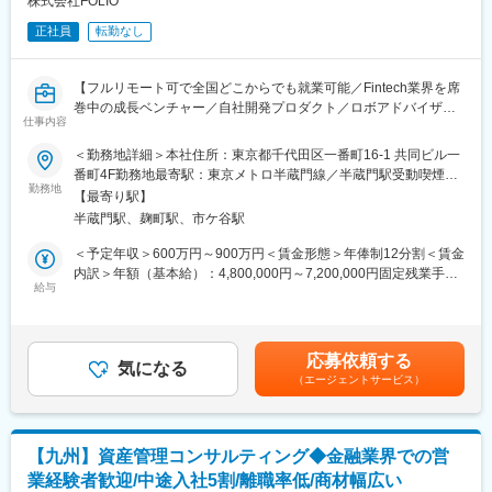
株式会社FOLIO
・新規開拓は原則不要で、トスアップ中心の営業スタイルとなり
■当社について
ます。銀行との関係構築（勉強会・情報連携）も重要な役割で
正社員
転勤なし
当社は、SBIグループの対面金融チャネルとして、証券・銀行・保
す。
険・不動産などを組み合わせた総合的な資産コンサルティングを
提供する企業です。SBI新生銀行や地方銀行との連携による独自の
【フルリモート可で全国どこからでも就業可能／Fintech業界を席
（3） SBI新生銀行との共同店舗（SBI新生ウェルスマネジメン
ビジネスモデルを強みに、富裕層や経営者に対して本質的な提案
巻中の成長ベンチャー／自社開発プロダクト／ロボアドバイザー
ト）
仕事内容
を実現しています。特定商品の販売にとらわれない「顧客本位の
「ROBOPRO」が3年連続NO.1の実績／年休120日（土日祝）】
・SBI新生銀行から紹介される顧客に対し、対面で資産運用提案を
営業」を志向できる環境が特徴です。
実施。
＜勤務地詳細＞本社住所：東京都千代田区一番町16-1 共同ビル一
■業務概要：
・1日3～5件程度の商談機会があり、安定的なリード供給を背景
番町4F勤務地最寄駅：東京メトロ半蔵門線／半蔵門駅受動喫煙対
変更の範囲：会社の定める業務
2015年創業のオンライン証券会社で、toC/toB向け資産運用サービ
に提案力を磨ける環境です。
勤務地
策：屋内全面禁煙
【最寄り駅】
ス事業を軸に急成長中の当社。弊社ビジネスの拡大に伴い、各事
半蔵門駅、麹町駅、市ケ谷駅
業を一層スケールするために、データ関連の利活用を主導するメ
（4） FA部（来店型営業）
ンバーを募集します。
・セミナーやWEB予約経由で来店された顧客に対する資産運用コ
＜予定年収＞600万円～900万円＜賃金形態＞年俸制12分割＜賃金
ンサルティングを担当。
内訳＞年額（基本給）：4,800,000円～7,200,000円固定残業手当/
■業務詳細：【変更の範囲：会社の定める業務】
・新規開拓ではなく、顕在ニーズを持つ顧客への提案が中心とな
給与
月：100,000円～150,000円（固定残業時間44時間0分/月）超過し
データ利活用の推進の為、ビジネスメンバー、開発チームと協調
ります。若手比率が高く、教育・育成体制が充実している点も特
た時間外労働の残業手当は追加支給＜月額＞500,000円～750,000
しながらFOLIOが保持しているデータの利活用に関する責任者と
徴です。
円（12分割）（一律手当を含む）＜昇給有無＞有＜残業手当＞有
しての活動を担当いただきます。専任チームの立ち上げから行っ
＜給与補足＞※給与詳細は経験・スキルを考慮して決定いたしま
応募依頼する
ていただきます。
（5） プライベートバンカー（PB部）
気になる
す。賃金はあくまでも目安の金額であり、選考を通じて上下する
（エージェントサービス）
・FOLIOにおける全社的なデータ利活用のロードマップの策定
・上場企業オーナーやIPO経営者などの超富裕層に対し、資産運
可能性があります。月給(月額)は固定手当を含めた表記です。
・全社的なデータ分析基盤構築のための基板設計やデータ分析環
用・相続・事業承継を含めた高度なコンサルティングを実施。
境に関する開発および運用
・SBI証券の顧客基盤を活用し、新規開拓に依存しない高付加価値
・全社的なデータ利活用向上のための継続的な改善施策の実行
営業が可能です。
【九州】資産管理コンサルティング◆金融業界での営
・社内ユーザ向けにデータ利活用推進のための勉強会やハンズオ
業経験者歓迎/中途入社5割/離職率低/商材幅広い
ン支援等を実施
■当社について