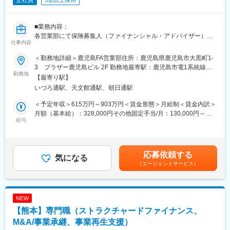
正社員
5名以上採用
■業務内容：
各営業部にて保険募集人（ファイナンシャル・アドバイザー）の
仕事内容
採用、育成・教育、マネジメント業務全般をご担当いただきま
す。
＜勤務地詳細＞鹿児島FA営業部住所：鹿児島県鹿児島市大黒町1-
3 ブラザー鹿児島ビル 2F 勤務地最寄駅：鹿児島市電1系統線／
■業務詳細：
勤務地
いづろ通駅受動喫煙対策：屋内全面禁煙変更の範囲：会社の定め
【最寄り駅】
・保険募集人の採用（計画に基づく採用実務）
る事業所
いづろ通駅、天文館通駅、朝日通駅
・売上予算達成および生産性の向上による収益の拡大
・保険募集人、クラークの教育・管理・指導（労務管理、募集管
＜予定年収＞615万円～903万円＜賃金形態＞月給制＜賃金内訳＞
理、業務支援）
月額（基本給）：328,000円その他固定手当/月：130,000円～
・業務品質の向上、リスク管理、コンプライアンスの徹底
給与
370,000円＜月給＞458,000円～698,000円＜昇給有無＞有＜残業
・取引先保険会社との適切な連携など
手当＞無＜給与補足＞※給与詳細は経験に応じて決定※深夜手当：
割増額を支給※自己販売手数料手当：自らが販売した生命保険・損
（このような方に向いています！）
害保険の販売手数料の50％を支給※選考を通じて、ご経歴により
応募依頼する
・自ら考え実行する方
気になる
営業課長からのスタートをご提案する場合がございます。■昇給：
（エージェントサービス）
・前向きにチャレンジできる方
年1回■賞与：年2回（会社・本人の業績により異なる）賃金はあ
・協調性があり前向きに仕事に取り組める方
くまでも目安の金額であり、選考を通じて上下する可能性があり
・全国転勤が可能な方
ます。月給(月額)は固定手当を含めた表記です。
NEW
■勤務地：
【熊本】専門職（ストラクチャードファイナンス、
※配属先についてはお住まいとご希望を考慮して決定いたします。
全国転勤がございます。
M&A/事業承継、事業再生支援）