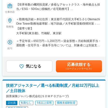
プ支援）
【世界有数の機関投資家／多様なアセットクラス・海外拠点も担
・グループ内外の多様なパートナーと協働し、顧客の課題解決を
当／ESG・SDGsに積極的／在宅勤務可】
リード
仕事内容
■業務概要
■業務の魅力
＜勤務地詳細＞本社住所：東京都千代田区大手町1-2-1 Otemachi
当社のグローバル・インベストメント＆バンキング本部 クレジッ
当社は「いのち」に向き合うパーパスのもと、社会的意義の高い
One Tower勤務地最寄駅：地下鉄線／大手町駅受動喫煙対策：屋
ト投融資部にて、プロジェクトファイナンスおよびアセットファ
ミッションを担います。独自のネットワークやノウハウを活か
勤務地
内喫煙可能場所あり変更の範囲：会社の定める事業所（リモート
【最寄り駅】
イナンス（航空機ファイナンス等）に関連する一連の業務を担当
し、収益貢献だけでなく、農林水産業の発展や地方創生にも貢献
ワーク含む）
大手町駅(東京都)、竹橋駅、東京駅
いただきます。グローバルな体制強化のもと、国内外の多様な案
できる点が大きな魅力です。担当者の意見が反映されやすいボト
件に携わり、ESGやSDGs関連分野にも積極的に参画いただけま
ムアップの風土も特徴です。
＜予定年収＞650万円～1,200万円＜賃金形態＞月給制残業手当・
す。
通勤費・住宅手当・昼食手当等については、対象者には別途支給
■教育体制
給与
されます。＜賃金内訳＞月額（基本給）：360,000円～620,000円
■業務詳細
入社後はOJTを中心に、各種研修や先輩社員のサポートを受けな
＜月給＞360,000円～620,000円＜昇給有無＞有＜残業手当＞有＜
・プロジェクトファイナンス、アセットファイナンスに関する案
がら専門性を高めていける環境です。
給与補足＞■昇給：年1回（8月）■賞与：年2回（6月、12月）※上
件ソーシング
記年収は残業代を含みません※前職・スキル・経験等を考慮の上決
応募依頼する
・リスクリターン分析、案件の条件交渉、デューデリジェンスの
■就業環境
気になる
定します賃金はあくまでも目安の金額であり、選考を通じて上下
（エージェントサービス）
実施
オープンなオフィスやテレワーク・シェアオフィス等、柔軟な働
する可能性があります。月給(月額)は固定手当を含めた表記です。
・案件モニタリング、期中管理業務
き方を実現。ITインフラも整備され、コミュニケーションが円滑
・海外拠点（アメリカ、欧州、豪州等）での案件推進やクロスボ
です。
ーダー案件のフロント業務
技術アジャスター／選べる転勤制度／月給32万円以上
・最新トレンドの再生可能エネルギーやデータセンター等の案件
■想定されるキャリアパス
／土日祝休
も担当
営業フロントを経験後、本人希望や適性を考慮しつつ、法人営業
損害保険ジャパン株式会社(ＳＯＭＰＯグループ)
領域を中心に幅広いキャリア形成が可能です。他部門での経験も
■扱うサービス
積めます。
正社員
転勤なし
5名以上採用
職種未経験歓迎
グローバルなアセットクラス、メガバンク同等の幅広い商品群を