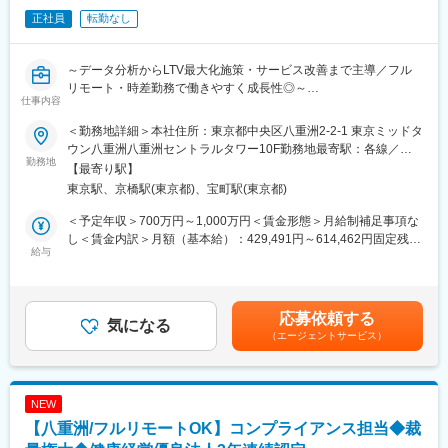
・Google Analytics 4を用いた計測や分析はもちろん、基幹データ
正社員
転勤なし
やPayPayが保有する膨大なデータとの紐づけを行った分析も可能
であり、扱えるデータとしては数千万人規模となるため非常にや
りがいのある業務です。
～データ分析からLTV最大化施策・サービス改善まで主導／フル
・データを用いたマーケティング活動は現在も実施しています
リモート・時差勤務で働きやすく成長性◎～
が、すべてのデータを活用できている状態ではなく、その人次第
仕事内容
当社は暗号資産専業のスタートアップ企業です。暗号資産技術の
でまだまだ新しい発見や新しい使い方を生み出すことができる環
応用によって「オープンでフェアな社会を実現する」ことを目指
境です
＜勤務地詳細＞本社住所：東京都中央区八重洲2-2-1 東京ミッドタ
すVisionとしています。
ウン八重洲八重洲セントラルタワー10F勤務地最寄駅：各線／五
勤務地
■募集背景：
反田駅受動喫煙対策：屋内全面禁煙変更の範囲：会社の定める事
【最寄り駅】
■職務内容：グロースマーケティング担当として、以下業務をお任
当社はPayPayグループにおいて成長の中核を担う、クレジットカ
業所（リモートワーク含む）
東京駅、京橋駅(東京都)、宝町駅(東京都)
せします。
ードをはじめとするPayPayを通じた決済サービスを提供していま
・グロースマーケティングの短期、中長期戦略の策定
す。事業の拡大に合わせて、データ分析の重要性も上がってきて
＜予定年収＞700万円～1,000万円＜賃金形態＞月給制補足事項な
・データ分析後、顧客LTV最大化を目的とした各種マーケティン
いる中、当社のマーケティング領域においては大量に存在する顧
し＜賃金内訳＞月額（基本給）：429,491円～614,462円固定残業
グ施策の企画、実施、効果測定
給与
客行動データを分析し定量的なデータに基づいたマーケティング
手当/月：154,509円～219,538円（固定残業時間45時間0分/月）
・定量的な根拠に基づく新規サービスや機能改善の提案
企画に活用していくことが急務です。PayPayカードのみならず
超過した時間外労働の残業手当は追加支給＜月給＞584,000円～
PayPayも含めた数千万人の顧客行動データを扱うことが可能な環
834,000円（一律手当を含む）＜昇給有無＞有＜残業手当＞有＜
■ポジションについて：
境の中で、即戦力としてご活躍いただける方を歓迎します
給与補足＞想定年収は月給×12ヶ月時間外手当相当額（45時
応募依頼する
グロースマーケティング担当は、ビットバンクのサービス内各種
気になる
間）：154,509円～219,538円※45時間を超える時間外労働分につ
（エージェントサービス）
データの計測および分析を通じて、マーケティング施策やサービ
変更の範囲：会社の定める業務
いての割増賃金は追加で支給賃金はあくまでも目安の金額であ
ス改良改善のほか新サービス投下等のグロースハックをご担当い
り、選考を通じて上下する可能性があります。月給(月額)は固定手
ただきます。サービスのグロースを最大化し、日本だけでなくグ
当を含めた表記です。
ローバルで通用するサービスを作ることが可能なポジションで
NEW
す。
【八重洲/フルリモートOK】コンプライアンス担当◆裁
■募集背景：