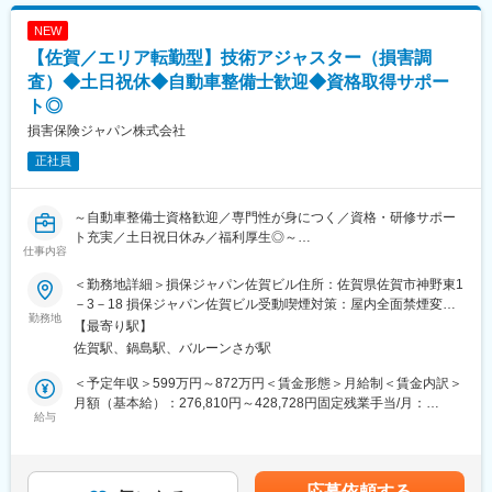
でのOJT研修）で学んでいただきます。
はあくまでも目安の金額であり、選考を通じて上下する可能性が
見習技術アジャスター資格を取得後は徐々に実務をキャッチアッ
あります。月給(月額)は固定手当を含めた表記です。
NEW
プいただきながら、初級、３級、２級と上位の資格取得を目指
【佐賀／エリア転勤型】技術アジャスター（損害調
し、アジャスターとしてのスキルを高められます。
会社としての研修だけでなく、先輩社員から勉強会やアドバイス
査）◆土日祝休◆自動車整備士歓迎◆資格取得サポー
をいただきながら、切磋琢磨できる環境です。
ト◎
■キャリアパス：
損害保険ジャパン株式会社
技術アジャスターとしての経験を積むことで、将来的にはリーダ
ー職や管理職への昇進の道が開けています。また、専門的な知識
正社員
を深めるための研修制度や資格取得支援制度も充実しており、自
己成長を図ることができます。キャリアアップを目指す方にとっ
て、最適な環境です。
～自動車整備士資格歓迎／専門性が身につく／資格・研修サポー
■魅力：
ト充実／土日祝日休み／福利厚生◎～
仕事内容
・SOMPOグループの安定基盤があり、腰を据えて長期的に働ける
■業務概要：
環境です。
入社後は技術アジャスター資格取得後、保険金サービス部門で、
＜勤務地詳細＞損保ジャパン佐賀ビル住所：佐賀県佐賀市神野東1
・誰しもが慣れない交通事故の状況下で、事故を解決に導き、保
自動車の損害調査・示談交渉をお任せします。
－3－18 損保ジャパン佐賀ビル受動喫煙対策：屋内全面禁煙変更
険金という形でお客様に貢献できるお仕事です。
■職務詳細：
勤務地
の範囲：会社の定める事業所（リモートワーク含む）
【最寄り駅】
・事故解決のプロフェッショナルとして活躍できるよう、入社か
１．自動車損害調査
佐賀駅、鍋島駅、バルーンさが駅
らその後も、さまざまな力を身につけ、磨き、高め続けられる環
整備工場と修理範囲や修理計画・金額に関する折衝を行います。
境が整っています。
また、事故の事案担当者へ自動車調査結果に関する情報提供を行
＜予定年収＞599万円～872万円＜賃金形態＞月給制＜賃金内訳＞
・年間休日120日（土日祝）／所定労働時間09:00～17:00とワー
い、スムーズな解決に向けて支援を行います。
月額（基本給）：276,810円～428,728円固定残業手当/月：
クライフバランスの取りやすい環境です。
２．示談交渉
給与
92,570円～136,250円（固定残業時間40時間0分/月）超過した時
■ご参考：技術アジャスターについて／社員インタビュー等も載っ
事故の関係者へのヒアリングや、事故発生現場の計測調査、事故
間外労働の残業手当は追加支給＜月給＞369,380円～564,978円
ていますのでぜひご覧ください。
のシミュレーション再現等を通じて、事故当事者の合意を得て、
（一律手当を含む）＜昇給有無＞有＜残業手当＞有＜給与補足＞■
https://www.sompo-japan-saiyo.com/sompo-
解決していきます。
賞与：年2回（会社業績、評価による）■昇給：あり※賃金はあく
応募依頼する