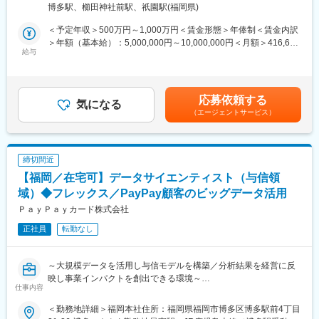
（リモートワーク含む）
・誰しもが慣れない交通事故の状況下で、事故を解決に導き、保
博多駅、櫛田神社前駅、祇園駅(福岡県)
において行動データの計測・分析のほか、SQL言語を使ったデー
険金という形でお客様に貢献できるお仕事です。
タ抽出から考察、企画の対象者設計や運用を含めた業務を担当し
＜予定年収＞500万円～1,000万円＜賃金形態＞年俸制＜賃金内訳
・事故解決のプロフェッショナルとして活躍できるよう、入社か
ています。
＞年額（基本給）：5,000,000円～10,000,000円＜月額＞416,666
らその後も、さまざまな力を身につけ、磨き、高め続けられる環
給与
円～833,333円（12分割）＜昇給有無＞有＜残業手当＞有＜給与
境が整っています。
■業務内容：
補足＞※経験、スキル、業績、貢献度に応じ当社規定により決定※
・年間休日120日（土日祝）／所定労働時間09:00～17:00とワー
Google Analytics 4を用いたレポートの新規作成、既存レポートの
毎年1回見直し※会社業績および個人貢献度により特別一時金（イ
クライフバランスの取りやすい環境です。
保守・運用、関連したデータ抽出・分析業務を担っていただきま
ンセンティブ）を支給（年1回）賃金はあくまでも目安の金額であ
■ご参考：技術アジャスターについて／社員インタビュー等も載っ
応募依頼する
す。またエンジニアやデザイナー等の他部署と連携した計測環境
気になる
り、選考を通じて上下する可能性があります。月給(月額)は固定手
ていますのでぜひご覧ください。
（エージェントサービス）
の整備・推進のほか、後進育成および手順書やルール等の運用整
当を含めた表記です。
https://www.sompo-japan-saiyo.com/sompo-
備・推進等も担っていただきます
sp/adjuster/img/adjuster.pdf
■当ポジションの魅力：
変更の範囲：会社の定める業務
締切間近
・PayPayの冠の下で会員数・取扱高ともに業界平均以上の成長率
【福岡／在宅可】データサイエンティスト（与信領
を持つPayPayカードのさらなる事業成長に寄与するために、デー
タを用いた分析によって顧客行動を可視化し次なる施策への示唆
域）◆フレックス／PayPay顧客のビッグデータ活用
を導く非常に重要なポジションです
ＰａｙＰａｙカード株式会社
・Google Analytics 4を用いた計測や分析はもちろん、基幹データ
正社員
転勤なし
やPayPayが保有する膨大なデータとの紐づけを行った分析も可能
であり、扱えるデータとしては数千万人規模となるため非常にや
りがいのある業務です。
～大規模データを活用し与信モデルを構築／分析結果を経営に反
・データを用いたマーケティング活動は現在も実施しています
映し事業インパクトを創出できる環境～
が、すべてのデータを活用できている状態ではなく、その人次第
仕事内容
でまだまだ新しい発見や新しい使い方を生み出すことができる環
与信領域の部門において、統計的手法や機械学習的手法を使った
境です
＜勤務地詳細＞福岡本社住所：福岡県福岡市博多区博多駅前4丁目
高度な分析を行い、分析した結果を業務適応していただきます。