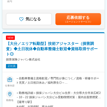
■ご参考：技術アジャスターについて／社員インタビュー等も載っ
事故の関係者へのヒアリングや、事故発生現場の計測調査、事故
給与
92,570円～136,250円（固定残業時間40時間0分/月）超過した時
ていますのでぜひご覧ください。
のシミュレーション再現等を通じて、事故当事者の合意を得て、
間外労働の残業手当は追加支給＜月給＞369,380円～564,978円
https://www.sompo-japan-saiyo.com/sompo-
解決していきます。
（一律手当を含む）＜昇給有無＞有＜残業手当＞有＜給与補足＞■
sp/adjuster/img/adjuster.pdf
■育成体制：
賞与：年2回（会社業績、評価による）■昇給：あり※賃金はあく
応募依頼する
技術アジャスター資格取得に向けて、自動車工学や関係法令、自
気になる
までも目安の金額であり、選考を通じて上下する可能性がありま
（エージェントサービス）
変更の範囲：会社の定める業務
動車損害の適正評価等、専門知識を集合研修と実務研修（配属先
す。※各種手当てを規程に従い支給※技術アジャスター資格保有者
でのOJT研修）で学んでいただきます。
は優遇します。※超過した時間外労働の残業時間代は追加支給賃金
見習技術アジャスター資格を取得後は徐々に実務をキャッチアッ
はあくまでも目安の金額であり、選考を通じて上下する可能性が
プいただきながら、初級、３級、２級と上位の資格取得を目指
あります。月給(月額)は固定手当を含めた表記です。
NEW
し、アジャスターとしてのスキルを高められます。
【大分／エリア転勤型】技術アジャスター（損害調
会社としての研修だけでなく、先輩社員から勉強会やアドバイス
をいただきながら、切磋琢磨できる環境です。
査）◆土日祝休◆自動車整備士歓迎◆資格取得サポー
■キャリアパス：
ト◎
技術アジャスターとしての経験を積むことで、将来的にはリーダ
損害保険ジャパン株式会社
ー職や管理職への昇進の道が開けています。また、専門的な知識
を深めるための研修制度や資格取得支援制度も充実しており、自
正社員
己成長を図ることができます。キャリアアップを目指す方にとっ
て、最適な環境です。
■魅力：
～自動車整備士資格歓迎／専門性が身につく／資格・研修サポー
・SOMPOグループの安定基盤があり、腰を据えて長期的に働ける
ト充実／土日祝日休み／福利厚生◎～
仕事内容
環境です。
■業務概要：
・誰しもが慣れない交通事故の状況下で、事故を解決に導き、保
入社後は技術アジャスター資格取得後、保険金サービス部門で、
＜勤務地詳細＞損保ジャパン大分ビル住所：大分県大分市末広町2
険金という形でお客様に貢献できるお仕事です。
自動車の損害調査・示談交渉をお任せします。
－10－22 損保ジャパン大分ビル受動喫煙対策：屋内全面禁煙変更
・事故解決のプロフェッショナルとして活躍できるよう、入社か
■職務詳細：
勤務地
の範囲：会社の定める事業所（リモートワーク含む）
【最寄り駅】
らその後も、さまざまな力を身につけ、磨き、高め続けられる環
１．自動車損害調査
大分駅、古国府駅、西大分駅