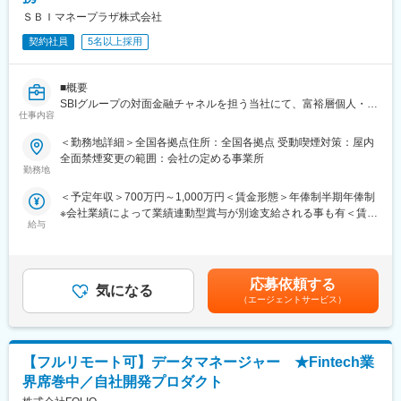
・地方銀行から紹介される富裕層・経営者に対し、資産運用コン
ＳＢＩマネープラザ株式会社
サルティングを実施。
・新規開拓は原則不要で、トスアップ中心の営業スタイルとなり
契約社員
5名以上採用
ます。銀行との関係構築（勉強会・情報連携）も重要な役割で
す。
■概要
（3） SBI新生銀行との共同店舗（SBI新生ウェルスマネジメン
SBIグループの対面金融チャネルを担う当社にて、富裕層個人・経
仕事内容
ト）
営者・法人に対する資産運用コンサルティングおよび営業組織の
・SBI新生銀行から紹介される顧客に対し、対面で資産運用提案を
マネジメントを担うプレイングマネージャーとしてご活躍いただ
＜勤務地詳細＞全国各拠点住所：全国各拠点 受動喫煙対策：屋内
実施。
きます。
全面禁煙変更の範囲：会社の定める事業所
・1日3～5件程度の商談機会があり、安定的なリード供給を背景
直営店舗・銀行連携拠点（地銀／SBI新生）・PB部門などから配
勤務地
に提案力を磨ける環境です。
属を決定し、自身の営業活動に加え、チーム成果の最大化および
＜予定年収＞700万円～1,000万円＜賃金形態＞年俸制半期年俸制
提携金融機関との連携強化を推進いただきます。
※会社業績によって業績連動型賞与が別途支給される事も有＜賃金
（4） FA部（来店型営業）
給与
内訳＞年額（基本給）：7,000,000円～10,000,000円＜月額＞
・セミナーやWEB予約経由で来店された顧客に対する資産運用コ
■職務内容
583,333円～833,333円（12分割）＜昇給有無＞有＜残業手当＞無
ンサルティングを担当。
（1） 直営店舗（SBIマネープラザ）
＜給与補足＞・予定年収はあくまでも目安の金額であり、選考を
・新規開拓ではなく、顕在ニーズを持つ顧客への提案が中心とな
・既存顧客（約300～500名/人）への深耕営業および、税理士等
通じて上下する可能性があります。・賞与：1回／年（業績連
ります。若手比率が高く、教育・育成体制が充実している点も特
からの紹介を通じた資産運用提案を担当。
応募依頼する
気になる
動）、昇給：2回／年賃金はあくまでも目安の金額であり、選考を
徴です。
・株式・投信・債券に加え、不動産小口化商品やオルタナティブ
（エージェントサービス）
通じて上下する可能性があります。月給(月額)は固定手当を含めた
投資など幅広い商材を扱い、顧客の資産全体に踏み込んだ提案が
表記です。
（5） プライベートバンカー（PB部）
可能。
・上場企業オーナーやIPO経営者などの超富裕層に対し、資産運
用・相続・事業承継を含めた高度なコンサルティングを実施。
【フルリモート可】データマネージャー ★Fintech業
（2） 地方銀行との共同店舗
・SBI証券の顧客基盤を活用し、新規開拓に依存しない高付加価値
・地方銀行から紹介される富裕層・経営者に対し、資産運用コン
界席巻中／自社開発プロダクト
営業が可能です。
サルティングを実施。