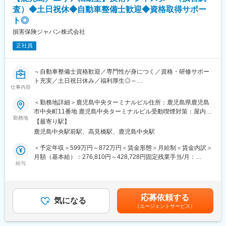
般 ※本人の希望や会社の情勢による
し、実行をサポートしていく。
査）◆土日祝休◆自動車整備士歓迎◆資格取得サポー
■キャリアパス
ト◎
専門的なスキル・経験を活かし、将来的には本部ライン職として
損害保険ジャパン株式会社
リーダーシップを発揮していただく道もございます。
正社員
変更の範囲：会社の定める業務
～自動車整備士資格歓迎／専門性が身につく／資格・研修サポー
ト充実／土日祝日休み／福利厚生◎～
仕事内容
■業務概要：
入社後は技術アジャスター資格取得後、保険金サービス部門で、
＜勤務地詳細＞鹿児島中央ターミナルビル住所：鹿児島県鹿児島
自動車の損害調査・示談交渉をお任せします。
市中央町11番地 鹿児島中央ターミナルビル受動喫煙対策：屋内全
■職務詳細：
勤務地
面禁煙変更の範囲：会社の定める事業所（リモートワーク含む）
【最寄り駅】
１．自動車損害調査
鹿児島中央駅前駅、高見橋駅、鹿児島中央駅
整備工場と修理範囲や修理計画・金額に関する折衝を行います。
また、事故の事案担当者へ自動車調査結果に関する情報提供を行
＜予定年収＞599万円～872万円＜賃金形態＞月給制＜賃金内訳＞
い、スムーズな解決に向けて支援を行います。
月額（基本給）：276,810円～428,728円固定残業手当/月：
２．示談交渉
給与
92,570円～136,250円（固定残業時間40時間0分/月）超過した時
事故の関係者へのヒアリングや、事故発生現場の計測調査、事故
間外労働の残業手当は追加支給＜月給＞369,380円～564,978円
のシミュレーション再現等を通じて、事故当事者の合意を得て、
（一律手当を含む）＜昇給有無＞有＜残業手当＞有＜給与補足＞■
解決していきます。
賞与：年2回（会社業績、評価による）■昇給：あり※賃金はあく
応募依頼する
■育成体制：
気になる
までも目安の金額であり、選考を通じて上下する可能性がありま
（エージェントサービス）
技術アジャスター資格取得に向けて、自動車工学や関係法令、自
す。※各種手当てを規程に従い支給※技術アジャスター資格保有者
動車損害の適正評価等、専門知識を集合研修と実務研修（配属先
は優遇します。※超過した時間外労働の残業時間代は追加支給賃金