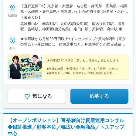
を担うマネジメントポジションだけでなく、エキスパート的役割
【直行直帰OK】東京都・大阪府・名古屋・静岡県・広島県・福岡
としてデータサイエンティストのスペシャリストを目指せます。
県・宮崎県・鹿児島県・熊本県いずれかの自社拠点※希望・お住ま
勤務地
・スピード感のある環境で会社の利益に直結する案件に携わるこ
いのエリアを考慮の上決定※U・Iターン歓迎※希望により転勤も可
【最寄り駅】
とができるので、常にエキサイティングな経験ができます。
■東京本社 都営新宿線「馬喰横山駅」より徒歩2分 都営浅草線
馬喰横山駅、南森町駅、丸の内駅(愛知県)、南区役所前駅、御井
・機械学習ツールとしてDataRobot、DWHとしてGCPを導入し、
「東日本橋駅」より徒歩5分 JR総武本線「馬喰町駅」より徒歩4
駅、宮崎駅、神田駅(鹿児島県)、竜田口駅、天神駅、府中駅(東京
自動化や精度向上のための技術も積極的に取り入れています。
分■西東京支店 京王線「府中駅」より徒歩約5分■大阪支店 堺
都)、馬喰町駅、大阪天満宮駅、国際センター駅、比治山橋駅、中
・一定の出社はありますがリモートワークも可能なためワークラ
筋線「南森町」より徒歩3分 JR東西線「大阪天満宮駅」より徒
★未経験から月給28万円以上+インセンティブ+賞与年2回（東京
洲通駅、西鉄福岡駅、東日本橋駅、扇町駅(大阪府)、皆実町二丁目
イフバランスを保ちながら働くことができます。
歩5分■名古屋支店 地下鉄桜通線「丸の内駅」より徒歩7分■広島
の場合）※月給額には一律住居手当と、月30時間分の固定残業代
駅、赤坂駅(福岡県)
給与
支店 広島電鉄「南区役所前駅」より徒歩1分■久留米支店 久大
（下記「固定残業代について」にまとめて記載）が含まれていま
変更の範囲：会社の定める業務
本線「御井駅」より徒歩15分■宮崎支店 JR「宮崎駅」より徒歩
す。※別途インセンティブ+賞与年2回【未経験】■東京月給28万～
20分■鹿児島支店 鹿児島市電唐湊線「神田駅」より徒歩12分■熊
31万円■大阪・名古屋月給27万～30万円■広島・久留米・福岡・静
★前年比120％成長！勢いも、休みも、自分らしさも
本支店 豊肥本線「竜田口駅」より車で10分■福岡支店 地下鉄
岡月給26万～29万円 ■上記以外の拠点月給25万～28万円【不動産
■年休126日・土日祝休「推し活」も「旅行」も全力
空港線「天神駅」より徒歩5分■静岡支店※立ち上げ準備中（静岡
管理会社または保証会社経験者（3年以上）】■東京月給30万～33
■残業月10～20h。仕事終わりの自分時間も充実
市内に新拠点開設予定）
万円■大阪・名古屋月給29万～32万円■広島・久留米・福岡・静岡
■賞与2回＋インセンあり！頑張りを還元
■未経験OK！焦らず「一生モノの自分」を目指せる
月給28万～31万円 ■上記以外の拠点月給27万～30万円【保証会社
でのマネジメント経験者（3年以上）】■東京月給35万～38万円■
大阪・名古屋月給34万～37万円■広島・久留米・福岡・静岡月給
気になる
応募する
33万～36万円 ■上記以外の拠点月給32万～35万円※上記月給額に
は下記一律住居手当を含む・東京：月5万円・大阪・名古屋：月4
万円・広島・久留米：月3万円・上記以外の拠点：月2万円
【オープンポジション】富裕層向け資産運用コンサル
◆銀証推進／顧客本位／幅広い金融商品／トスアップ
中心