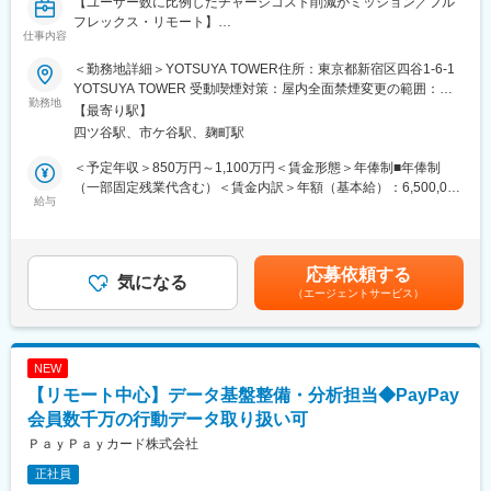
【ユーザー数に比例したチャージコスト削減がミッション／フル
◎新商品や新サービスの企画・立案、既存サービスの改良、ま
フレックス・リモート】
た、これらのプロジェクトマネジメント
仕事内容
◎KPIおよび予算管理全般
■PayPay
◎仮説構築・SQLを利用したデータ取得・BIツールを用いた分析
＜勤務地詳細＞YOTSUYA TOWER住所：東京都新宿区四谷1-6-1
2018年にサービスを開始してから約7年で、ユーザー数7,000万人
による検証
YOTSUYA TOWER 受動喫煙対策：屋内全面禁煙変更の範囲：会
を突破したフィンテック企業「PayPay」。
勤務地
◎法令・ガイドラインの調査・ビジネス意見の作成・レポートの
社の定める事業所（リモートワーク含む）
【最寄り駅】
私たちは日本におけるキャッシュレス決済、そしてそれを基盤と
作成
四ツ谷駅、市ケ谷駅、麹町駅
した金融ライフプラットフォームの普及を一気に推進することを
◎各種契約書のドラフト作成・社内法務部・ステークホルダーと
目指しています。
の契約条文調整
＜予定年収＞850万円～1,100万円＜賃金形態＞年俸制■年俸制
◎ステークホルダーとの各種交渉・調整
（一部固定残業代含む）＜賃金内訳＞年額（基本給）：6,500,000
■募集背景
給与
円～9,200,000円固定残業手当/月：90,000円～135,000円（固定
攻めのファンドソースコストマネジメントを行うためにチームの
■本ポジションの魅力
残業時間40時間0分/月）超過した時間外労働の残業手当は追加支
戦力・組織力を強化したいことから新たにチームメンバー（リー
全方位的なスキル（業務知識・調査・レポート作成・契約ドキュ
給＜月額＞631,666円～901,666円（12分割）（一律手当を含む）
ダー候補）を募集いたします。
メンテーション・SQL・データ分析・プレゼンテーションスキル
＜昇給有無＞有＜残業手当＞有＜給与補足＞■経験、スキル、業
応募依頼する
これまでは、（もちろんコストを意識しながら）PayPayチャージ
気になる
など）をフル活用しながら、PayPayのスピード感あふれるダイナ
績、貢献度に応じ当社規定により決定■毎年1回見直し■時間外勤
（エージェントサービス）
が可能な金融機関を拡大していくことでユーザーの利便性を向上
ミックな業務を日々経験できます。旧来の大企業のような階層的
務手当、深夜勤務手当有※給与支給について、一部をPayPayアカ
させることを主目的に業務を行ってきました。
な根回しなどはほぼ不要です。実権者たるCXOをはじめとした経
ウントで受け取ることが可能です（給与デジタル支払いに対応）
しかしPayPayの利用シーンの増加により、ユーザーのニーズも多
営陣の間近で業務を行うことが可能で、企業やサービスを動かし
賃金はあくまでも目安の金額であり、選考を通じて上下する可能
様化していることから、これまでのコスト管理手法をより広く・
ているという実感が得られます。
性があります。月給(月額)は固定手当を含めた表記です。
NEW
深く進化させていくフェーズにPayPayは入っています。
【リモート中心】データ基盤整備・分析担当◆PayPay
具体的には、仮説の立案→データ収集と分析による検証→解像度
変更の範囲：会社の定める業務
の高い問題意識の洗い出し→サービス・商品・案件企画→ステー
会員数千万の行動データ取り扱い可
クホルダーとの交渉→実現というサイクルを実現をしていく必要
ＰａｙＰａｙカード株式会社
があると考えており、当該業務全般をマネジメントしていくメン
正社員
バーが必要なことから当ポストを募集します。