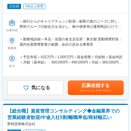
出に取り組んでいただきます。
・担当顧客
正社員
5名以上採用
超富裕層顧客とそのファミリー、パートナーあたり150世帯程度
の富裕層顧客
～銀行からのキャリアチェンジ歓迎～顧客の真のニーズに対し、
<プライベート・ウェルス・マネジメント>
野村グループの総合力を活かし、株や債券等の運用商品だけでな
上場・未上場を問わず事業法人やそのオーナー様など、富裕層の
仕事内容
く、相続、不動産、資産承継、M&A等金融の枠に捉われないソリ
お客様に対して、資産運用の提案に加え、お客様固有の課題解決
ューションを提案可能です。
に向け、さまざまなソリューションを提供する業務です。本業の
＜勤務地詳細＞本店・全国の各支店住所：東京都 受動喫煙対策：
<富裕層向けの金融ソリューション営業/幅広い商品知識と高いコ
課題解決や複雑化するお客様のお悩みに対し、野村グループ内外
屋内全面禁煙変更の範囲：会社の定める事業所
ンサルティング力を身に着けることが可能/離職率低い/中途入社5
の専門家とコワークし、付加価値の高いコンサルティングを提供
勤務地
割以上>
します。
＜予定年収＞432万円～1,000万円＜賃金形態＞月給制＜賃金内訳
・担当顧客
＞月額（基本給）：360,000円～490,000円＜月給＞360,000円～
■職務内容：
純資産30億円以上の事業法人、またそのオーナー様一族
給与
490,000円＜昇給有無＞有＜残業手当＞有＜給与補足＞・ご経験
証券業界のリーディングカンパニーである野村證券の全国部支店
等により前後する可能性がございます。賃金はあくまでも目安の
において、ご経験・スキルに応じて下記いずれかの業務をお任せ
■当社について：
金額であり、選考を通じて上下する可能性があります。月給(月額)
します。
野村グループのビジネスの拡大をめざす中で、その中核を担う業
は固定手当を含めた表記です。
<ウェルスマネジメント>
務です。当社は業界のリーディングカンパニーであり、圧倒的な
応募依頼する
気になる
富裕層のお客様(個人・法人)におけるバランスシート全体を捉えた
実績と信頼を強みとしています。1925年の創立以来、常にお客様
（エージェントサービス）
資産の管理、運用、保全などを含めた問題解決型コンサルティン
と歩み続けてきた膨大な知見、グローバルに渡る卓越したリサー
グをお任せします。資産運用、ポートフォリオ管理、資産承継、
チ力と日本の金融市場を牽引してきた野村グループの有する豊富
事業承継、不動産、ローンなど、幅広い金融スキルが求められま
なリソースを活かし、「長い時間軸」 かつ「金融・非金融を問わ
【総合職】資産管理コンサルティング◆金融業界での
す。また、それぞれの地域属性を十分に把握し、地域に密着した
ない幅広いアプローチ」で付加価値の高いコンサルティングビジ
エリア・マーケティングを実践するとともに、野村證券の有する
ネスを実現しています。
営業経験者歓迎/中途入社5割/離職率低/商材幅広い
あらゆる金融サービス機能を駆使して、新たな金融ビジネスの創
野村證券株式会社
出に取り組んでいただきます。
変更の範囲：会社の定める業務