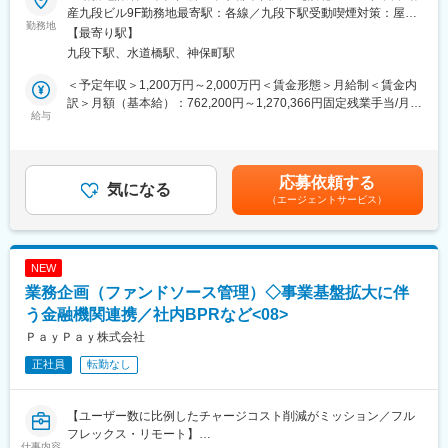
金融業界の常識を覆すDXプラットフォーマーとして、あなたの専
産九段ビル9F勤務地最寄駅：各線／九段下駅受動喫煙対策：屋内
門性を一段高いステージへ引き上げます。大手金融機関と連携
勤務地
全面禁煙変更の範囲：会社の定める事業所（リモートワーク含
【最寄り駅】
し、AIを活用したPM業務の再設計にも挑戦。大規模かつ社会貢献
む）
九段下駅、水道橋駅、神保町駅
度の高い環境で、事業価値を創出する真のプロフェッショナルを
目指しませんか。
＜予定年収＞1,200万円～2,000万円＜賃金形態＞月給制＜賃金内
訳＞月額（基本給）：762,200円～1,270,366円固定残業手当/月：
■ 案件・商材の説明
給与
237,800円～396,300円（固定残業時間40時間0分/月）超過した時
自社開発の証券・保険ビジネス基盤「BaaS」「Inspire」等のプラ
間外労働の残業手当は追加支給＜月給＞1,000,000円～1,666,666
ットフォームを展開しています。大手金融機関の基幹システムと
円（一律手当を含む）＜昇給有無＞有＜残業手当＞有＜給与補足
連携する大規模な案件が中心です。BtoBのみならず、エンドユー
＞※当社給与規定により、経験・スキル等を考慮した上で決定いた
応募依頼する
ザーに届くサービスとして社会インフラを支えるやりがいがあり
気になる
します。賃金はあくまでも目安の金額であり、選考を通じて上下
（エージェントサービス）
ます。
する可能性があります。月給(月額)は固定手当を含めた表記です。
■ 職務内容
自社プラットフォームを活用したプロジェクトにおいて、以下の
NEW
業務を担当します。
業務企画（ファンドソース管理）◇事業基盤拡大に伴
・50～100人月規模のプロジェクト統括マネジメント
・顧客とのサービス企画、要件定義および価値設計
う金融機関連携／社内BPRなど<08>
・パートナー企業とのリレーション構築
ＰａｙＰａｙ株式会社
・エンジニアやディレクターとの連携およびマネジメント
正社員
転勤なし
・ビジネスプランニング、リリース後の成長戦略の推進
■ 業務イメージ
【ユーザー数に比例したチャージコスト削減がミッション／フル
プロジェクトの初期段階から参画し、顧客と成功定義を共有しま
フレックス・リモート】
す。具体的には週次の定例会議での合意形成や、内製チームとの
仕事内容