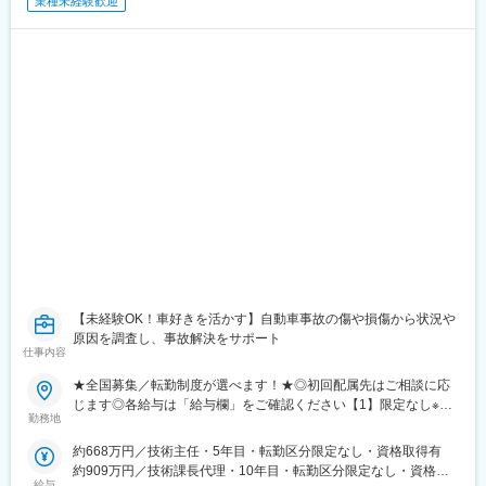
業種未経験歓迎
担当し、スケールの大きな取組みに携われます。
■企業の特徴/魅力
国内有数の機関投資家として金融と実業の両輪を活かし、他行と
■組織構成
一線を画す提案力と成長機会を提供します。社会的意義とやりが
本店フロント10名規模、海外拠点は現地3～5名体制。年次に関わ
いを両立できる職場です。
らず裁量を持ってフロント業務に携われる環境です。
変更の範囲：会社の定める業務
■業務の魅力
担当者としてイニシアティブを発揮し、長期的な視点で投資判断
が可能。海外拠点での現地フロント業務も経験できます。
■教育体制
期中管理や補助業務を通じてプロジェクトファイナンスを学べる
環境。中途入社者も多数活躍しています。
■就業環境
在宅勤務も柔軟に可能で、ワークライフバランスを重視した働き
方ができます。
【未経験OK！車好きを活かす】自動車事故の傷や損傷から状況や
原因を調査し、事故解決をサポート
仕事内容
■想定されるキャリアパス
本店・海外拠点でのファイナンス業務、審査・リーガル・市場関
★全国募集／転勤制度が選べます！★◎初回配属先はご相談に応
連他部署・グループ会社での経験等、多様なキャリア形成が可能
じます◎各給与は「給与欄」をご確認ください【1】限定なし※全
です。
勤務地
国へ転勤の可能性あり【2】ブロック限定次の（1）～（3）に該
当する都道府県（1）「主たる勤務地」を含むブロック（2）「主
約668万円／技術主任・5年目・転勤区分限定なし・資格取得有
■企業の特徴/魅力
たる勤務地」の隣接都道府県（3）居住地から通勤可能な都道府県
約909万円／技術課長代理・10年目・転勤区分限定なし・資格取
安定した資金力とグローバルな展開力を背景に、未来志向の金融
※上記内で転居を伴う転勤の可能性あり※採用時に「主たる勤務
給与