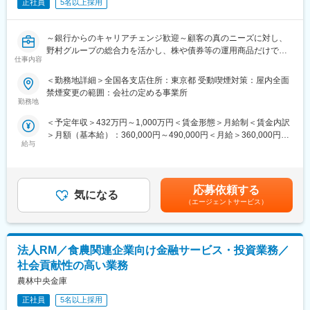
・担当顧客
正社員
5名以上採用
超富裕層顧客とそのファミリー、パートナーあたり150世帯程度
の富裕層顧客
～銀行からのキャリアチェンジ歓迎～顧客の真のニーズに対し、
<プライベート・ウェルス・マネジメント>
野村グループの総合力を活かし、株や債券等の運用商品だけでな
上場・未上場を問わず事業法人やそのオーナー様など、富裕層の
仕事内容
く、相続、不動産、資産承継、M&A等金融の枠に捉われないソリ
お客様に対して、資産運用の提案に加え、お客様固有の課題解決
ューションを提案可能です。
に向け、さまざまなソリューションを提供する業務です。本業の
＜勤務地詳細＞全国各支店住所：東京都 受動喫煙対策：屋内全面
<富裕層向けの金融ソリューション営業/幅広い商品知識と高いコ
課題解決や複雑化するお客様のお悩みに対し、野村グループ内外
禁煙変更の範囲：会社の定める事業所
ンサルティング力を身に着けることが可能/離職率低い/中途入社5
の専門家とコワークし、付加価値の高いコンサルティングを提供
勤務地
割以上>
します。
＜予定年収＞432万円～1,000万円＜賃金形態＞月給制＜賃金内訳
・担当顧客
＞月額（基本給）：360,000円～490,000円＜月給＞360,000円～
■職務内容：
純資産30億円以上の事業法人、またそのオーナー様一族
給与
490,000円＜昇給有無＞有＜残業手当＞有＜給与補足＞・ご経験
証券業界のリーディングカンパニーである野村證券の全国部支店
等により前後する可能性がございます。賃金はあくまでも目安の
において、ご経験・スキルに応じて下記いずれかの業務をお任せ
■当社について：
金額であり、選考を通じて上下する可能性があります。月給(月額)
します。
野村グループのビジネスの拡大をめざす中で、その中核を担う業
は固定手当を含めた表記です。
<ウェルスマネジメント>
務です。当社は業界のリーディングカンパニーであり、圧倒的な
応募依頼する
気になる
富裕層のお客様(個人・法人)におけるバランスシート全体を捉えた
実績と信頼を強みとしています。1925年の創立以来、常にお客様
（エージェントサービス）
資産の管理、運用、保全などを含めた問題解決型コンサルティン
と歩み続けてきた膨大な知見、グローバルに渡る卓越したリサー
グをお任せします。資産運用、ポートフォリオ管理、資産承継、
チ力と日本の金融市場を牽引してきた野村グループの有する豊富
事業承継、不動産、ローンなど、幅広い金融スキルが求められま
なリソースを活かし、「長い時間軸」 かつ「金融・非金融を問わ
法人RM／食農関連企業向け金融サービス・投資業務／
す。また、それぞれの地域属性を十分に把握し、地域に密着した
ない幅広いアプローチ」で付加価値の高いコンサルティングビジ
エリア・マーケティングを実践するとともに、野村證券の有する
ネスを実現しています。
社会貢献性の高い業務
あらゆる金融サービス機能を駆使して、新たな金融ビジネスの創
農林中央金庫
出に取り組んでいただきます。
変更の範囲：会社の定める業務
・担当顧客
正社員
5名以上採用