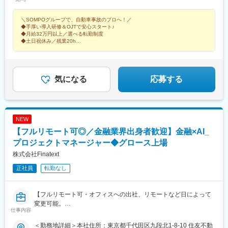
得有
サービスを提供しています。
地」を決定します■北海道ブロック（北海道）■東北ブロック（秋
田・青森・山形・宮城・岩手・福島）■関東甲信越ブロック（茨
＼SOMPOグループで、自動車事故のプロへ！／
変更の範囲：会社の定める業務
城・栃木・群馬・山梨・新潟・長野）■首都圏ブロック（東京・神
◆手厚い導入研修＆OJTで安心スタート♪
◆月給32万円以上／選べる転勤制度
奈川・千葉・埼玉）■中部・北陸ブロック（愛知・岐阜・三重・静
◆土日祝休み／残業20h
岡・石川・富山・福井）■近畿ブロック（大阪・京都・滋賀・奈
◆年休実質130日～140日／5日以上の連続休暇の取得義務あり！
良・和歌山・兵庫）■中国ブロック（広島・鳥取・島根・山口・岡
◆「ありがとう」と感謝される仕事
山）■四国ブロック（香川・徳島・愛媛・高知）■九州ブロック
（福岡・佐賀・長崎・熊本・大分・宮崎・鹿児島・沖縄）【3】地
気になる
応募する
域限定原則「主たる勤務地」または「転居転勤のない範囲」※自宅
から公共交通機関で90分以内※受動喫煙対策制度あり
NEW
【フルリモート可◎／金融業界出身者歓迎】金融×AI_
プロジェクトマネージャー◆グロース上場
株式会社Finatext
正社員
転勤なし
【フルリモート可・オフィスへの出社、リモートなど日によって
変更可能。
仕事内容
「午前はオフィスで働き、午後からはリモート」など柔軟に対応
できます！／完全週休二日制】
＜勤務地詳細＞本社住所：東京都千代田区九段北1-8-10 住友不動