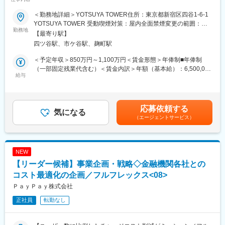
設計レビューを繰り返します。CPMO直下でAIツールを導入して
■PayPay
おり、ドキュメント作成等の事務作業は自動化を進めています。
＜勤務地詳細＞YOTSUYA TOWER住所：東京都新宿区四谷1-6-1
2018年にサービスを開始してから約7年で、ユーザー数7,000万人
意思決定やステークホルダー交渉にリソースを集中できる体制で
YOTSUYA TOWER 受動喫煙対策：屋内全面禁煙変更の範囲：会
を突破したフィンテック企業「PayPay」。
勤務地
す。
社の定める事業所（リモートワーク含む）
【最寄り駅】
私たちは日本におけるキャッシュレス決済、そしてそれを基盤と
四ツ谷駅、市ケ谷駅、麹町駅
した金融ライフプラットフォームの普及を一気に推進することを
■ はたらき方/環境
目指しています。
フルリモートワークを導入し、効率的な働き方を推奨していま
＜予定年収＞850万円～1,100万円＜賃金形態＞年俸制■年俸制
す。SlackやMeet等のツールを駆使し、非同期コミュニケーショ
（一部固定残業代含む）＜賃金内訳＞年額（基本給）：6,500,000
■募集背景
給与
ンを活発に行う文化です。エンジニア出身のPMも多く、技術的な
円～9,200,000円固定残業手当/月：90,000円～135,000円（固定
攻めのファンドソースコストマネジメントを行うためにチームの
議論が尊重される風通しの良い環境です。自己研鑽のための書籍
残業時間40時間0分/月）超過した時間外労働の残業手当は追加支
戦力・組織力を強化したいことから新たにチームメンバー（リー
購入支援や資格取得支援制度も充実しています。
給＜月額＞631,666円～901,666円（12分割）（一律手当を含む）
ダー候補）を募集いたします。
＜昇給有無＞有＜残業手当＞有＜給与補足＞■経験、スキル、業
応募依頼する
これまでは、（もちろんコストを意識しながら）PayPayチャージ
気になる
■ ポジションの魅力
績、貢献度に応じ当社規定により決定■毎年1回見直し■時間外勤
（エージェントサービス）
が可能な金融機関を拡大していくことでユーザーの利便性を向上
「PM＝価値設計者」として、仕様通りに作るのではなく「何を作
務手当、深夜勤務手当有※給与支給について、一部をPayPayアカ
させることを主目的に業務を行ってきました。
るべきか」から設計できます。AIによるPM改革の当事者として、
ウントで受け取ることが可能です（給与デジタル支払いに対応）
しかしPayPayの利用シーンの増加により、ユーザーのニーズも多
新しい働き方を自ら構築可能です。受託ではなくプラットフォー
賃金はあくまでも目安の金額であり、選考を通じて上下する可能
様化していることから、これまでのコスト管理手法をより広く・
マーとして、事業のグロースまで一貫して関与できます。
性があります。月給(月額)は固定手当を含めた表記です。
NEW
深く進化させていくフェーズにPayPayは入っています。
【リーダー候補】事業企画・戦略◇金融機関各社との
具体的には、仮説の立案→データ収集と分析による検証→解像度
変更の範囲：会社の定める業務
の高い問題意識の洗い出し→サービス・商品・案件企画→ステー
コスト最適化の企画／フルフレックス<08>
クホルダーとの交渉→実現というサイクルを実現をしていく必要
ＰａｙＰａｙ株式会社
があると考えており、当該業務全般をマネジメントしていくメン
正社員
転勤なし
バーが必要なことから当ポストを募集します。
■業務内容