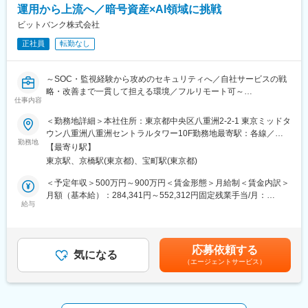
運用から上流へ／暗号資産×AI領域に挑戦
コンプライアンス部：全4名（男女比3：1）、全員中途入社の社
員です。
ビットバンク株式会社
相談や質問はしやすく協力的な雰囲気の部署ですのでご安心くだ
正社員
転勤なし
さい。
■キャリアステップ：
～SOC・監視経験から攻めのセキュリティへ／自社サービスの戦
まずは不公正取引や業務モニタリングの対応をお願いする予定で
略・改善まで一貫して担える環境／フルリモート可～
す。その後、各種法令やコンプライアンス意識浸透のための研修
仕事内容
や啓蒙活動といった企画領域の業務もお任せしたいと思っていま
■業務内容：
＜勤務地詳細＞本社住所：東京都中央区八重洲2-2-1 東京ミッドタ
す。
【主にお任せしたいこと】
ウン八重洲八重洲セントラルタワー10F勤務地最寄駅：各線／五
◇暗号資産取引所システムや社内システム・ネットワークの堅牢
勤務地
反田駅受動喫煙対策：屋内全面禁煙変更の範囲：会社の定める事
■当ポジションの魅力：
【最寄り駅】
化
業所（リモートワーク含む）
業務では当該部署内だけでなく、社内横断的にコンプライアンス
東京駅、京橋駅(東京都)、宝町駅(東京都)
◇機械学習やAIといった新技術を取り入れた検知システムの導
に関わる部署とコミュニケーションが発生します。
入、ログ分析
＜予定年収＞500万円～900万円＜賃金形態＞月給制＜賃金内訳＞
そのため会社全体をコンプライアンス面から支えている実感が持
◇脅威インテリジェンスの活用やOSINTによる調査活動等の攻め
月額（基本給）：284,341円～552,312円固定残業手当/月：
て、やりがいを感じる仕事となっております。
のセキュリティ
給与
132,659円～197,688円（固定残業時間45時間0分/月）超過した時
◇その他、セキュリティ関連業務
間外労働の残業手当は追加支給＜月給＞417,000円～750,000円
■当社について：
◇セキュリティログのモニタリング、バグバウンティ運用、フィ
（一律手当を含む）＜昇給有無＞有＜残業手当＞有＜給与補足＞※
ビットコインをはじめとした暗号資産（仮想通貨）技術の応用に
ッシング対応、インシデント対応、CSIRT運用
給与詳細は、経験等を考慮し決定します。※業績賞与あり賃金はあ
よって、"マネーのインターネット化"が始まり、世界的にお金を取
応募依頼する
◇IT統制対応、規定・マニュアル整備、社内教育・訓練、セキュ
気になる
くまでも目安の金額であり、選考を通じて上下する可能性があり
り巻く不公平・不便が解消されると言われています。
（エージェントサービス）
リティリスクアセスメント など
ます。月給(月額)は固定手当を含めた表記です。
この技術を応用し様々なサービスを提供することで、時代の進歩
に貢献することを志しています。
■募集背景：
これまで、システムの構築・運用を行っていたがセキュリティ担
変更の範囲：会社の定める業務