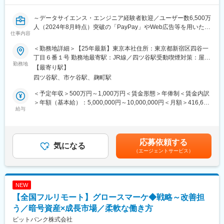
■業務内容
～データサイエンス・エンジニア経験者歓迎／ユーザー数6,500万
◎新商品や新サービスの企画・立案、既存サービスの改良、ま
人（2024年8月時点）突破の「PayPay」やWeb広告等を用いた分
た、これらのプロジェクトマネジメント
仕事内容
析業務を中心にお任せ～
◎KPIおよび予算管理全般
当社では、PayPayミニアプリ上のクレジットというQR決済・
◎仮説構築・SQLを利用したデータ取得・BIツールを用いた分析
＜勤務地詳細＞【25年最新】東京本社住所：東京都新宿区四谷一
PayPayカードの会員獲得、利用促進の2つの領域でのプロモーシ
による検証
丁目６番１号 勤務地最寄駅：JR線／四ツ谷駅受動喫煙対策：屋内
ョン展開を含むマーケティング活動を全般的に実施しています。
勤務地
◎法令・ガイドラインの調査・ビジネス意見の作成・レポートの
喫煙可能場所あり変更の範囲：会社の定める事業所（リモートワ
【最寄り駅】
今回の配属想定となるデータ分析グループはマーケティング業務
作成
ーク含む）
四ツ谷駅、市ケ谷駅、麹町駅
において行動データの計測・分析のほか、SQL言語を使ったデー
◎各種契約書のドラフト作成・社内法務部・ステークホルダーと
タ抽出から考察、企画の対象者設計や運用を含めた業務を担当し
の契約条文調整
＜予定年収＞500万円～1,000万円＜賃金形態＞年俸制＜賃金内訳
ています。
◎ステークホルダーとの各種交渉・調整
＞年額（基本給）：5,000,000円～10,000,000円＜月額＞416,666
給与
円～833,333円（12分割）＜昇給有無＞有＜残業手当＞有＜給与
■業務内容：
■本ポジションの魅力
補足＞※経験、スキル、業績、貢献度に応じ当社規定により決定※
Google Analytics 4を用いたレポートの新規作成、既存レポートの
全方位的なスキル（業務知識・調査・レポート作成・契約ドキュ
毎年1回見直し※会社業績および個人貢献度により特別一時金（イ
保守・運用、関連したデータ抽出・分析業務を担っていただきま
メンテーション・SQL・データ分析・プレゼンテーションスキル
ンセンティブ）を支給（年1回）賃金はあくまでも目安の金額であ
応募依頼する
す。またエンジニアやデザイナー等の他部署と連携した計測環境
気になる
など）をフル活用しながら、PayPayのスピード感あふれるダイナ
り、選考を通じて上下する可能性があります。月給(月額)は固定手
（エージェントサービス）
の整備・推進のほか、後進育成および手順書やルール等の運用整
ミックな業務を日々経験できます。旧来の大企業のような階層的
当を含めた表記です。
備・推進等も担っていただきます
な根回しなどはほぼ不要です。実権者たるCXOをはじめとした経
営陣の間近で業務を行うことが可能で、企業やサービスを動かし
■当ポジションの魅力：
ているという実感が得られます。
NEW
・PayPayの冠の下で会員数・取扱高ともに業界平均以上の成長率
【全国フルリモート】グロースマーケ◆戦略～改善担
を持つPayPayカードのさらなる事業成長に寄与するために、デー
変更の範囲：会社の定める業務
タを用いた分析によって顧客行動を可視化し次なる施策への示唆
う／暗号資産×成長市場／柔軟な働き方
を導く非常に重要なポジションです
ビットバンク株式会社