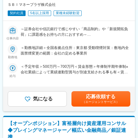
ＳＢＩマネープラザ株式会社
契約社員
5名以上採用
業種未経験歓迎
～証券会社や信託銀行で感じやすい「商品制約」や「新規開拓負
荷」に課題感をお持ちの方におすすめ～
仕事内容
■概要
＜勤務地詳細＞全国各拠点住所：東京都 受動喫煙対策：敷地内全
SBIグループの対面金融チャネルを担う当社にて、富裕層個人・経
面禁煙変更の範囲：会社の定める事業所
営者・法人に対する資産運用コンサルティングをお任せします。
勤務地
ご経験・志向に応じて、複数の営業ポジションから最適な配属を
＜予定年収＞500万円～700万円＜賃金形態＞年俸制半期年俸制※
決定します。
会社業績によって業績連動型賞与が別途支給される事も有＜賃金
幅広い商品ラインナップと銀行連携による顧客基盤を活かし、顧
給与
内訳＞年額（基本給）：5,000,000円～7,000,000円＜月額＞
客本位の提案ができる環境です。
416,666円～583,333円（12分割）＜昇給有無＞有＜残業手当＞有
＜給与補足＞・残業手当：想定年収に含みます。・予定年収はあ
■職務内容
くまでも目安の金額であり、選考を通じて上下する可能性があり
（1） 直営店舗（SBIマネープラザ）
応募依頼する
気になる
ます。・賞与：1回／年（業績連動）、昇給：2回／年賃金はあく
・既存顧客（約300～500名/人）への深耕営業および、税理士等
（エージェントサービス）
までも目安の金額であり、選考を通じて上下する可能性がありま
からの紹介を通じた資産運用提案を担当。
す。月給(月額)は固定手当を含めた表記です。
・株式・投信・債券に加え、不動産小口化商品やオルタナティブ
投資など幅広い商材を扱い、顧客の資産全体に踏み込んだ提案が
【オープンポジション】富裕層向け資産運用コンサル
可能。
◆プレイングマネージャー／幅広い金融商品／銀証連
（2） 地方銀行との共同店舗
携