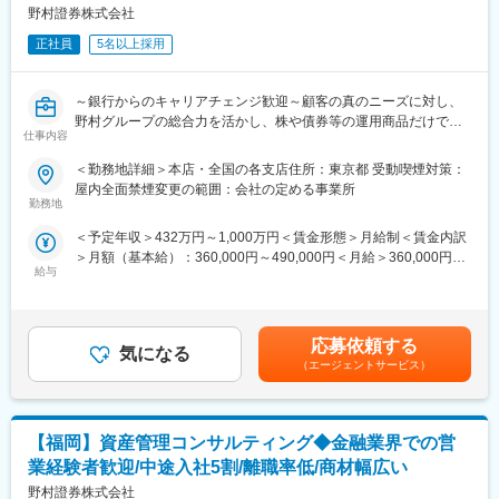
野村證券株式会社
当社は、SBIグループの対面金融チャネルとして、証券・銀行・保
■技術環境
険・不動産などを組み合わせた総合的な資産コンサルティングを
正社員
5名以上採用
・AWS(Redshift, ECS, S3, etc.,), GitLab, IDE(VScode…etc), コン
提供する企業です。SBI新生銀行や地方銀行との連携による独自の
テナ開発ツール(DockerDesktop…etc)
ビジネスモデルを強みに、富裕層や経営者に対して本質的な提案
を実現しています。特定商品の販売にとらわれない「顧客本位の
～銀行からのキャリアチェンジ歓迎～顧客の真のニーズに対し、
■就業環境
営業」を志向できる環境が特徴です。
野村グループの総合力を活かし、株や債券等の運用商品だけでな
年休120日×土日祝休みと非常に働きやすい環境です。
仕事内容
く、相続、不動産、資産承継、M&A等金融の枠に捉われないソリ
またフルリモート可能で、全国どこからでも就業可能ですので、
変更の範囲：会社の定める業務
ューションを提案可能です。
＜勤務地詳細＞本店・全国の各支店住所：東京都 受動喫煙対策：
ライフスタイルに合わせた働き方を実現できます。
<富裕層向けの金融ソリューション営業/幅広い商品知識と高いコ
屋内全面禁煙変更の範囲：会社の定める事業所
ンサルティング力を身に着けることが可能/離職率低い/中途入社5
勤務地
■当社について
割以上>
FOLIOは2015年創業のオンライン証券会社です。資産運用一任サ
＜予定年収＞432万円～1,000万円＜賃金形態＞月給制＜賃金内訳
ービス「ROBOPRO」等を提供するProduct事業（toC）、資産運
＞月額（基本給）：360,000円～490,000円＜月給＞360,000円～
■職務内容：
用サービスの仕組みを企業に提供するPlatform事業（toB）の二つ
給与
490,000円＜昇給有無＞有＜残業手当＞有＜給与補足＞・ご経験
証券業界のリーディングカンパニーである野村證券の全国部支店
の事業を柱にして、新しい証券の世界を切り開いています。
等により前後する可能性がございます。賃金はあくまでも目安の
において、ご経験・スキルに応じて下記いずれかの業務をお任せ
「ROBO PRO」が2023年4月に金融庁より公表されたロボアドバ
金額であり、選考を通じて上下する可能性があります。月給(月額)
します。
イザーの過去3年の累積パフォーマンスでNo.1を獲得する等、非
は固定手当を含めた表記です。
<ウェルスマネジメント>
応募依頼する
常に多くの方にご利用いただいております。
気になる
富裕層のお客様(個人・法人)におけるバランスシート全体を捉えた
（エージェントサービス）
直近では、世界有数のAIソリューション企業のAlpacaTech(株)を
資産の管理、運用、保全などを含めた問題解決型コンサルティン
連結子会社化し、これによりAI投資サービスの拡充・精度向上が
グをお任せします。資産運用、ポートフォリオ管理、資産承継、
可能となり、更なる成長が見込まれております。
事業承継、不動産、ローンなど、幅広い金融スキルが求められま
【福岡】資産管理コンサルティング◆金融業界での営
す。また、それぞれの地域属性を十分に把握し、地域に密着した
エリア・マーケティングを実践するとともに、野村證券の有する
業経験者歓迎/中途入社5割/離職率低/商材幅広い
あらゆる金融サービス機能を駆使して、新たな金融ビジネスの創
野村證券株式会社