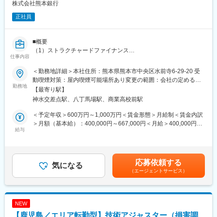
札幌、旭川、青森、盛岡、仙台、山形、新潟、富山、金沢、福
株式会社熊本銀行
井、高崎、つくば、大宮、千葉、船橋、東京、新宿、立川、
正社員
横浜、松本、甲府、沼津、静岡、浜松、岐阜、名古屋、京都、奈
良、大阪、堺、神戸、姫路、岡山、福山、広島、山口、
徳島、高松、新居浜、松山、高知、北九州、福岡、久留米、佐
■概要
賀、佐世保、長崎、大分、熊本、鹿児島、宮崎、那覇
（1）ストラクチャードファイナンス
仕事内容
（2）M&A/事業承継
＜営業部の規模を拡大するのは営業管理職の実力次第＞
（3）事業再生支援
当社のＦＡ（保険募集人）は事業所得で800万円という採用基準
＜勤務地詳細＞本社住所：熊本県熊本市中央区水前寺6-29-20 受
■担当業務詳細
を設けられており、優秀な人材を常に確保しております。
動喫煙対策：屋内喫煙可能場所あり変更の範囲：会社の定める事
（1）証券化などの金融手法を利用して実行する融資について、案
勤務地
その人材は営業管理職である営業部長・営業課長が営業拠点でリ
業所
【最寄り駅】
件の情報収集、関係者との調整、プロジェクトチームの組成、案
ファラルメインで採用活動を行っています。
神水交差点駅、八丁馬場駅、商業高校前駅
件の組立、融資実行、融資後のモニタリングするなど、一連の手
採用実績は規模手当や賞与として反映されるので、規模拡大を収
続をアレンジャーまたはレンダーとして実施。メガバンクや在京
入で実感できる仕事です。
＜予定年収＞600万円～1,000万円＜賃金形態＞月給制＜賃金内訳
のFA会社の担当者とネットワークを持ち、プロジェクトファイナ
採用活動はご自身の人脈から行っていくことは勿論、ＦＡから紹
＞月額（基本給）：400,000円～667,000円＜月給＞400,000円～
ンス、不動産・債権流動か、MBO/LBOファイナンスなど、地域の
給与
介を受けて行うケースもあります。
667,000円＜昇給有無＞有＜残業手当＞有＜給与補足＞※スキル・
拘りなく取り込み、案件を積み上げていく。他のメンバーへの指
経験に応じて決定致します。賃金はあくまでも目安の金額であ
導やOJT。
＜プレイングマネージャーではない営業部長＞
り、選考を通じて上下する可能性があります。月給(月額)は固定手
（2）当行が管理するM&A売り案件について、買い主候補先への
営業活動は部下であるＦＡが行いますので、営業部長・営業課長
当を含めた表記です。
応募依頼する
提案・条件交渉、売り主と買い主との調整、M&A実行などアドバ
気になる
はマネジメント業務に専念することになります。
（エージェントサービス）
イザリー業務。他のメンバーへの指導・OJT。
勿論ご自身で保険の営業活動を行っていくことは可能です。その
（3）有用な経営資源を有しながら過大な債務を負っている事業
際は自己販売手数料手当として手数料の50％を手当として受け取
者、コロナ禍の影響で業績が不安定化している事業者など、主に
ることが可能です。
当行メインの融資先について、社会情勢や業界動向、自社の足下
NEW
の状況などの分析、お客様・行内関連部署、必要に応じ外部専門
変更の範囲：本社での他部門における内勤職（内務事務）業務全
【鹿児島／エリア転勤型】技術アジャスター（損害調
家と連携し、意見交換や対策の検討を重ねながら事業計画を策定