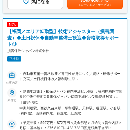
sp/adjuster/img/adjuster.pdf
■育成体制：
気になる
までも目安の金額であり、選考を通じて上下する可能性がありま
（エージェントサービス）
技術アジャスター資格取得に向けて、自動車工学や関係法令、自
す。※各種手当てを規程に従い支給※技術アジャスター資格保有者
変更の範囲：会社の定める業務
動車損害の適正評価等、専門知識を集合研修と実務研修（配属先
は優遇します。※超過した時間外労働の残業時間代は追加支給賃金
でのOJT研修）で学んでいただきます。
はあくまでも目安の金額であり、選考を通じて上下する可能性が
見習技術アジャスター資格を取得後は徐々に実務をキャッチアッ
あります。月給(月額)は固定手当を含めた表記です。
NEW
プいただきながら、初級、３級、２級と上位の資格取得を目指
【福岡／エリア転勤型】技術アジャスター（損害調
し、アジャスターとしてのスキルを高められます。
会社としての研修だけでなく、先輩社員から勉強会やアドバイス
査）◆土日祝休◆自動車整備士歓迎◆資格取得サポー
をいただきながら、切磋琢磨できる環境です。
ト◎
■キャリアパス：
損害保険ジャパン株式会社
技術アジャスターとしての経験を積むことで、将来的にはリーダ
ー職や管理職への昇進の道が開けています。また、専門的な知識
正社員
を深めるための研修制度や資格取得支援制度も充実しており、自
己成長を図ることができます。キャリアアップを目指す方にとっ
て、最適な環境です。
～自動車整備士資格歓迎／専門性が身につく／資格・研修サポー
■魅力：
ト充実／土日祝日休み／福利厚生◎～
仕事内容
・SOMPOグループの安定基盤があり、腰を据えて長期的に働ける
■業務概要：
環境です。
入社後は技術アジャスター資格取得後、保険金サービス部門で、
＜勤務地詳細1＞損保ジャパン福岡中洲ビル住所：福岡県福岡市博
・誰しもが慣れない交通事故の状況下で、事故を解決に導き、保
自動車の損害調査・示談交渉をお任せします。
多区中洲中島町2-8 損保ジャパン福岡中洲ビル受動喫煙対策：屋
険金という形でお客様に貢献できるお仕事です。
■職務詳細：
勤務地
内全面禁煙＜勤務地詳細2＞フラッグ久留米イースト住所：福岡県
【最寄り駅】
・事故解決のプロフェッショナルとして活躍できるよう、入社か
１．自動車損害調査
久留米市天神町１－６ フラッグ久留米イースト受動喫煙対策：屋
中洲川端駅、西鉄久留米駅、平和通駅、天神駅、櫛原駅、小倉駅
らその後も、さまざまな力を身につけ、磨き、高め続けられる環
整備工場と修理範囲や修理計画・金額に関する折衝を行います。
内全面禁煙＜勤務地詳細3＞損保ジャパン北九州ビル住所：福岡県
(福岡県)、西鉄福岡駅、花畑駅、旦過駅
境が整っています。
また、事故の事案担当者へ自動車調査結果に関する情報提供を行
北九州市小倉北区米町１－３－２５ 勤務地最寄駅：JR九州 日豊
・年間休日120日（土日祝）／所定労働時間09:00～17:00とワー
い、スムーズな解決に向けて支援を行います。
本 小倉線／小倉駅受動喫煙対策：屋内全面禁煙変更の範囲：会社
＜予定年収＞599万円～872万円＜賃金形態＞月給制＜賃金内訳＞
クライフバランスの取りやすい環境です。
２．示談交渉
の定める事業所（リモートワーク含む）
月額（基本給）：276,810円～428,728円固定残業手当/月：