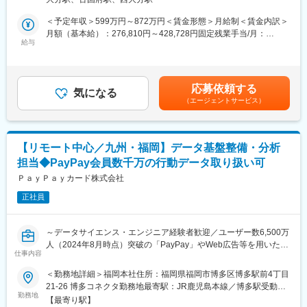
境が整っています。
整備工場と修理範囲や修理計画・金額に関する折衝を行います。
・年間休日120日（土日祝）／所定労働時間09:00～17:00とワー
また、事故の事案担当者へ自動車調査結果に関する情報提供を行
＜予定年収＞599万円～872万円＜賃金形態＞月給制＜賃金内訳＞
クライフバランスの取りやすい環境です。
い、スムーズな解決に向けて支援を行います。
月額（基本給）：276,810円～428,728円固定残業手当/月：
■ご参考：技術アジャスターについて／社員インタビュー等も載っ
２．示談交渉
給与
92,570円～136,250円（固定残業時間40時間0分/月）超過した時
ていますのでぜひご覧ください。
事故の関係者へのヒアリングや、事故発生現場の計測調査、事故
間外労働の残業手当は追加支給＜月給＞369,380円～564,978円
https://www.sompo-japan-saiyo.com/sompo-
のシミュレーション再現等を通じて、事故当事者の合意を得て、
（一律手当を含む）＜昇給有無＞有＜残業手当＞有＜給与補足＞■
sp/adjuster/img/adjuster.pdf
解決していきます。
賞与：年2回（会社業績、評価による）■昇給：あり※賃金はあく
応募依頼する
■育成体制：
気になる
までも目安の金額であり、選考を通じて上下する可能性がありま
（エージェントサービス）
変更の範囲：会社の定める業務
技術アジャスター資格取得に向けて、自動車工学や関係法令、自
す。※各種手当てを規程に従い支給※技術アジャスター資格保有者
動車損害の適正評価等、専門知識を集合研修と実務研修（配属先
は優遇します。※超過した時間外労働の残業時間代は追加支給賃金
でのOJT研修）で学んでいただきます。
はあくまでも目安の金額であり、選考を通じて上下する可能性が
見習技術アジャスター資格を取得後は徐々に実務をキャッチアッ
あります。月給(月額)は固定手当を含めた表記です。
【リモート中心／九州・福岡】データ基盤整備・分析
プいただきながら、初級、３級、２級と上位の資格取得を目指
担当◆PayPay会員数千万の行動データ取り扱い可
し、アジャスターとしてのスキルを高められます。
会社としての研修だけでなく、先輩社員から勉強会やアドバイス
ＰａｙＰａｙカード株式会社
をいただきながら、切磋琢磨できる環境です。
正社員
■キャリアパス：
技術アジャスターとしての経験を積むことで、将来的にはリーダ
ー職や管理職への昇進の道が開けています。また、専門的な知識
～データサイエンス・エンジニア経験者歓迎／ユーザー数6,500万
を深めるための研修制度や資格取得支援制度も充実しており、自
人（2024年8月時点）突破の「PayPay」やWeb広告等を用いた分
己成長を図ることができます。キャリアアップを目指す方にとっ
仕事内容
析業務を中心にお任せ～
て、最適な環境です。
当社では、PayPayミニアプリ上のクレジットというQR決済・
＜勤務地詳細＞福岡本社住所：福岡県福岡市博多区博多駅前4丁目
■魅力：
PayPayカードの会員獲得、利用促進の2つの領域でのプロモーシ
21-26 博多コネクタ勤務地最寄駅：JR鹿児島本線／博多駅受動喫
・SOMPOグループの安定基盤があり、腰を据えて長期的に働ける
ョン展開を含むマーケティング活動を全般的に実施しています。
勤務地
煙対策：屋内喫煙可能場所あり変更の範囲：会社の定める事業所
環境です。
【最寄り駅】
今回の配属想定となるデータ分析グループはマーケティング業務