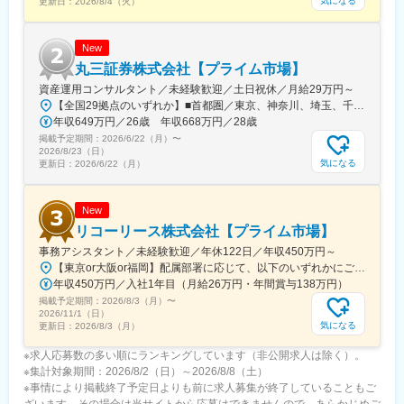
気になる
更新日：
2026/8/4（火）
New
丸三証券株式会社【プライム市場】
資産運用コンサルタント／未経験歓迎／土日祝休／月給29万円～
【全国29拠点のいずれか】■首都圏／東京、神奈川、埼玉、千葉■関東／栃木、群馬■関西／大阪、兵庫、京都■中部／愛知■北信越／新潟■東北／福島■中四国／岡山、広島■九州／福岡※詳細住所は「勤務地一覧」からご確認いただけます※受動喫煙対策：屋内全面禁煙※U・Iターン支援あり（社宅制度など）★：総合職の募集━━━全国転勤を含む総合職での募集です。4年程度のサイクルで支店や部署を異動し、経験を積み重ねながらキャリアを進んでいきます。定例で行う上長との面談で「マネジメントを目指したい」「経験を活かして人事へキャリアチェンジしたい」などの希望を出すことが可能です。日頃から上司との距離も近く、個人の働きっぷりがよく見える環境。希望や適性、これからに対する期待などに応じて、最適な配属を行っています。◎社宅制度、引っ越し費用負担があり、生活の不安なく経験の幅を広げていただけます。
年収649万円／26歳 年収668万円／28歳
掲載予定期間：
2026/6/22（月）
〜
2026/8/23（日）
気になる
更新日：
2026/6/22（月）
New
リコーリース株式会社【プライム市場】
事務アシスタント／未経験歓迎／年休122日／年収450万円～
【東京or大阪or福岡】配属部署に応じて、以下のいずれかにご勤務いただきます。初期配属地は、ご希望の地域に配属いたします。■本社東京都港区東新橋1-5-2 汐留シティセンター19F☆JR・地下鉄各線 新橋駅より徒歩1分☆都営地下鉄大江戸線 汐留駅より徒歩1分■豊洲事業所東京都江東区東雲1-7-12 KDX豊洲グランスクエア7F☆東京メトロ有楽町線・ゆりかもめ 豊洲駅 徒歩12分☆りんかい線 東雲駅 徒歩12分※豊洲駅より「KDXグランスクエア行き無料シャトルバス」が運行しています。■関西支社大阪府大阪市北区堂島浜2-2-28 堂島アクシスビル12F☆地下鉄四ツ橋線・西梅田駅より徒歩10分・肥後橋駅 徒歩7分☆JR大阪駅 徒歩15分■九州支社福岡県福岡市博多区博多駅東2-10-35 博多プライムイースト3F☆JR博多駅より徒歩7分※受動喫煙対策有（屋内全面禁煙）
年収450万円／入社1年目（月給26万円・年間賞与138万円）
掲載予定期間：
2026/8/3（月）
〜
2026/11/1（日）
気になる
更新日：
2026/8/3（月）
※求人応募数の多い順にランキングしています（非公開求人は除く）。
※集計対象期間：2026/8/2（日）～2026/8/8（土）
※事情により掲載終了予定日よりも前に求人募集が終了していることもご
ざいます。その場合は当サイトから応募はできませんので、あらかじめご