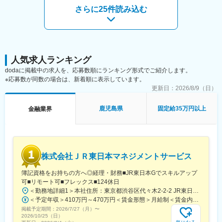
当への興味がある方、セキュリティベンダーで監視運用を行って
さらに25件読み込む
いたがユーザ企業のセキュリティ担当への興味がある方等、セキ
ュリティ分野でのキャリアアップを目指す方のご応募をお待ちし
ております。
なお、セキュリティ技術だけでなく、ISMSや規程・マニュアルの
整備、リスクアセスメント、監査対応といったセキュリティ技術
以外のことも行って頂きます。
人気求人ランキング
dodaに掲載中の求人を、応募数順にランキング形式でご紹介します。
■当社について：
※応募数が同数の場合は、新着順に表示しています。
当社は暗号資産専業のスタートアップです。
更新日：
2026/8/9（日）
暗号資産技術の応用によって、「オープンでフェアな社会を実現
する」ことを目指しています。
鹿児島県
固定給35万円以上
金融業界
ビットコインをはじめとした暗号資産は、「誰でも参加・利用で
きる」「特権者に支配されない」「強制されない」という究極の
「オープン」「フェア」な特徴をもっています。インターネット
は情報の領域でそれらを実現し、世界を大きく変えました。あら
ゆる価値を流通させることができるビットコインの関連技術は、
株式会社ＪＲ東日本マネジメントサービス
社会構造に革新をもたらすものでもあるのです。私たちは、私た
ちの究極の願いである「誰もが自由になれる社会」の実現に向け
簿記資格をお持ちの方へ◎経理・財務■JR東日本Gでスキルアップ
て、その普及の一助になりたいと考えています。
可■リモート可■フレックス■124休日
＜勤務地詳細1＞本社住所：東京都渋谷区代々木2-2-2 JR東日本本社ビル9階受動喫煙対策：屋内全面禁煙＜勤務地詳細2＞東京都内オフィス住所：東京都23区内 受動喫煙対策：屋内全面禁煙変更の範囲：会社の定める事業所（リモートワーク含む）
変更の範囲：会社の定める業務
＜予定年収＞410万円～470万円＜賃金形態＞月給制＜賃金内訳＞月額（基本給）：240,000円～250,000円＜月給＞240,000円～250,000円＜昇給有無＞有＜残業手当＞有＜給与補足＞※想定年収には残業月20Hも含めています■昇給：年1回■賞与：年2回(合計3.0ヶ月程度)※総合職：計6.0ヶ月程度■モデル年収総合職（課長）900万円総合職（マネージャー）630万円総合職（主任）520万円エリア（課員）410万円賃金はあくまでも目安の金額であり、選考を通じて上下する可能性があります。月給(月額)は固定手当を含めた表記です。
掲載予定期間：
2026/7/27（月）
〜
2026/10/25（日）