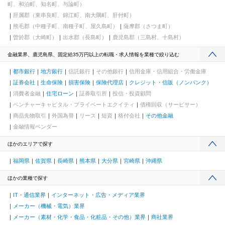
町、和泊町、知名町、与論町）
肝属郡（東串良町、錦江町、南大隅町、肝付町）
熊毛郡（中種子町、南種子町、屋久島町）
薩摩郡（さつま町）
曽於郡（大崎町）
出水郡（長島町）
鹿児島郡（三島村、十島村）
金融業界、鹿児島県、固定給35万円以上の転職・求人情報を業種で絞り込む
都市銀行
地方銀行
信託銀行
その他銀行
信用金庫・信用組合・労働金庫
証券会社
生命保険
損害保険
保険代理店
クレジット・信販（ノンバンク）
消費者金融
住宅ローン
証券取引所
投信・投資顧問
ベンチャーキャピタル・プライベートエクイティ
債権回収（サービサー）
商品先物取引
外国為替
リース
短資
格付会社
その他金融
金融情報ベンダー
ほかのエリアで探す
福岡県
佐賀県
長崎県
熊本県
大分県
宮崎県
沖縄県
ほかの業種で探す
IT・通信業界
インターネット・広告・メディア業界
メーカー（機械・電気）業界
メーカー（素材・化学・食品・化粧品・その他）業界
商社業界