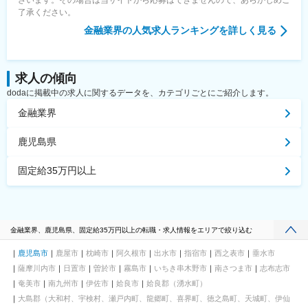
了承ください。
金融業界
の人気求人ランキングを詳しく見る
求人の傾向
dodaに掲載中の求人に関するデータを、カテゴリごとにご紹介します。
金融業界
鹿児島県
固定給35万円以上
金融業界、鹿児島県、固定給35万円以上の転職・求人情報をエリアで絞り込む
鹿児島市
鹿屋市
枕崎市
阿久根市
出水市
指宿市
西之表市
垂水市
薩摩川内市
日置市
曽於市
霧島市
いちき串木野市
南さつま市
志布志市
奄美市
南九州市
伊佐市
姶良市
姶良郡（湧水町）
大島郡（大和村、宇検村、瀬戸内町、龍郷町、喜界町、徳之島町、天城町、伊仙