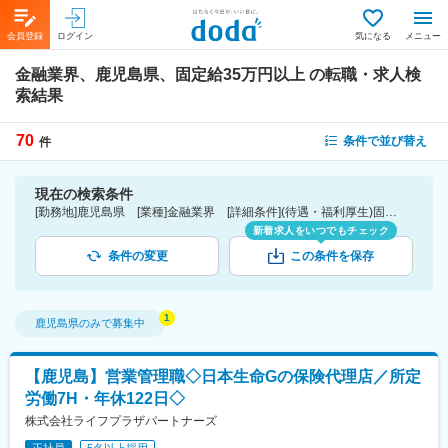
会員登録
ログイン
気になる
メニュー
金融業界、鹿児島県、固定給35万円以上
の転職・求人検
索結果
70
条件で並び替え
件
現在の検索条件
[勤務地]鹿児島県 [業種]金融業界 [詳細条件](待遇・福利厚生)固定給35万円以上
新着求人をいつでもチェック
条件の変更
この条件を保存
鹿児島県
のみで募集中
【鹿児島】営業管理職◇日本生命Gの保険代理店／所定
労働7H・年休122日◇
株式会社ライフプラザパートナーズ