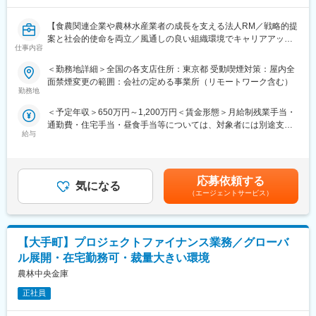
超富裕層顧客とそのファミリー、パートナーあたり150世帯程度
の富裕層顧客
【食農関連企業や農林水産業者の成長を支える法人RM／戦略的提
<プライベート・ウェルス・マネジメント>
案と社会的使命を両立／風通しの良い組織環境でキャリアアップ
上場・未上場を問わず事業法人やそのオーナー様など、富裕層の
仕事内容
可能】
お客様に対して、資産運用の提案に加え、お客様固有の課題解決
に向け、さまざまなソリューションを提供する業務です。本業の
＜勤務地詳細＞全国の各支店住所：東京都 受動喫煙対策：屋内全
■業務概要
課題解決や複雑化するお客様のお悩みに対し、野村グループ内外
面禁煙変更の範囲：会社の定める事業所（リモートワーク含む）
当社の食農法人営業本部にて、法人営業のリレーションシップマ
の専門家とコワークし、付加価値の高いコンサルティングを提供
勤務地
ネージャー（RM）として、上場企業から農業法人まで幅広い顧客
します。
＜予定年収＞650万円～1,200万円＜賃金形態＞月給制残業手当・
に多様な金融サービスを提供いただきます。グループ会社との連
・担当顧客
通勤費・住宅手当・昼食手当等については、対象者には別途支給
携やDXを活用した新規ビジネス創出を推進し、顧客の経営課題解
純資産30億円以上の事業法人、またそのオーナー様一族
給与
されます。＜賃金内訳＞月額（基本給）：360,000円～620,000円
決と食農バリューチェーンの成長支援に携わります。
＜月給＞360,000円～620,000円＜昇給有無＞有＜残業手当＞有＜
■当社について：
給与補足＞■昇給：年1回（8月）■賞与：年2回（6月、12月）※上
■業務詳細
野村グループのビジネスの拡大をめざす中で、その中核を担う業
記年収は残業代を含みません※前職・スキル・経験等を考慮の上決
・法人顧客への長期・短期貸出や、コミットメントライン、ノン
務です。当社は業界のリーディングカンパニーであり、圧倒的な
応募依頼する
気になる
定します賃金はあくまでも目安の金額であり、選考を通じて上下
リコースローン、シンジケートローンなどの金融ソリューション
実績と信頼を強みとしています。1925年の創立以来、常にお客様
（エージェントサービス）
する可能性があります。月給(月額)は固定手当を含めた表記です。
提案
と歩み続けてきた膨大な知見、グローバルに渡る卓越したリサー
・グローバルインベストメンツ本部と連携し、資金調達サポート
チ力と日本の金融市場を牽引してきた野村グループの有する豊富
やファイナンスストラクチャリング
なリソースを活かし、「長い時間軸」 かつ「金融・非金融を問わ
【大手町】プロジェクトファイナンス業務／グローバ
・サステナブルファイナンスの提供や、顧客ニーズを先取りした
ない幅広いアプローチ」で付加価値の高いコンサルティングビジ
成長支援、リサーチ＆ソリューション機能の発揮
ネスを実現しています。
ル展開・在宅勤務可・裁量大きい環境
・農林水産業の成長に向けた生産者向けコンサルティングや、食
農林中央金庫
農関連企業への金融サービス提供
変更の範囲：会社の定める業務
・投資業務全般（ファンド投資、個別株式投資、業界・個社分
正社員
析、エグゼキューション、エグジット戦略、投資先バリューアッ