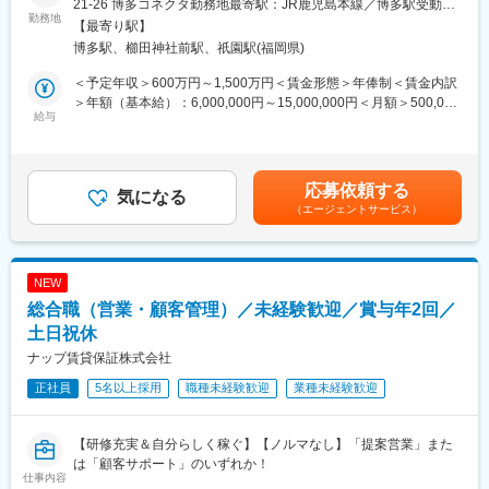
21-26 博多コネクタ勤務地最寄駅：JR鹿児島本線／博多駅受動喫
※グループ企業であるPayPayのメンバーや社内の現場メンバーと
勤務地
■募集背景：
煙対策：屋内喫煙可能場所あり変更の範囲：会社の定める事業所
【最寄り駅】
協業し、与信領域に特化した案件を複数ご担当いただきます。
当社はPayPayグループにおいて成長の中核を担う、クレジットカ
（リモートワーク含む）
博多駅、櫛田神社前駅、祇園駅(福岡県)
ードをはじめとするPayPayを通じた決済サービスを提供していま
■組織・チーム紹介：
す。事業の拡大に合わせて、データ分析の重要性も上がってきて
＜予定年収＞600万円～1,500万円＜賃金形態＞年俸制＜賃金内訳
審査企画本部は、データとデジタルテクノロジーによってサービ
いる中、当社のマーケティング領域においては大量に存在する顧
＞年額（基本給）：6,000,000円～15,000,000円＜月額＞500,000
ス・事業・働き方の変革、アップデートを推進していくことをミ
給与
客行動データを分析し定量的なデータに基づいたマーケティング
円～1,250,000円（12分割）＜昇給有無＞有＜残業手当＞有＜給
ッションとして掲げ、各事業部と伴走しながらデータドリブン環
企画に活用していくことが急務です。PayPayカードのみならず
与補足＞※給与詳細は経験、業績、スキル、貢献に応じ、当社規程
境へのシフトを推進しています。
PayPayも含めた数千万人の顧客行動データを扱うことが可能な環
により決定します。■昇給：年1回（4月）■特別一時金（インセン
今回募集の審査分析部は10名で構成をされており、AIや機械学習
境の中で、即戦力としてご活躍いただける方を歓迎します
ティブ）：年1回（会社業績および個人貢献度によりを支給）賃金
応募依頼する
などデータサイエンティストとしての高度な分析を行い、分析結
気になる
はあくまでも目安の金額であり、選考を通じて上下する可能性が
（エージェントサービス）
果を業務適用することがミッションです。
変更の範囲：会社の定める業務
あります。月給(月額)は固定手当を含めた表記です。
担当領域は審査と債権回収となり、本部内の課題を抽出し解決に
導くのが当ポジションの担う役割です。現在、審査や債権回収に
おけるモデリング～アクション実施等、案件が多数走っており、
NEW
経営に対して数千万円規模の利益改善が見込めるようなインパク
総合職（営業・顧客管理）／未経験歓迎／賞与年2回／
トのある業務に携わることができます。
土日祝休
■当ポジションの魅力：
ナップ賃貸保証株式会社
・会員数が6,300万名を超えているPayPay社や、LINEヤフー社と
正社員
5名以上採用
職種未経験歓迎
業種未経験歓迎
協業をしているので、大規模データに触れながら課題分析～改善
に取り組むことができます。
・異業界と比較してデータのボリュームと種類が多く、データサ
【研修充実＆自分らしく稼ぐ】【ノルマなし】「提案営業」また
イエンスの力でモデル作成や施策を開発すると、経営的な効果を
は「顧客サポート」のいずれか！
感じることができ事業への貢献度が高いです。
仕事内容
・ご入社後のキャリアアップとして、メンバーの育成・管理まで