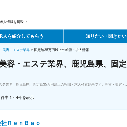
求人情報を掲載中
求人を紹介してもらう
知りたい・聞きたい
ントサービス
転職ノウハウ
・美容・エステ業界
固定給35万円以上の転職・求人情報
美容・エステ業界、鹿児島県、固定
サービス
データで見る転職
ーエージェントサービス
コラム・インタビュー
ステ業界、鹿児島県、固定給35万円以上の転職・求人検索結果です。理容・美容・
転職Q&A
件中
1～4
件
を表示
会社ＲｅｎＢａｏ