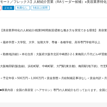
モート／フレックス】人材紹介営業（RAリーダー候補）※美容業界特化◇
転勤なし
5名以上採用
正社員
【美容業界特化の人材紹介/残業0時間推奨/柔軟な働き方を実現できる環境】 美容
＜最終学歴＞大学院、大学、短期大学、専修・各種学校、高等専門学校卒以上
＜勤務地詳細1＞本社住所：大阪府大阪市北区中崎西2-2-1 東梅田八千代ビル4F受動
大阪梅田駅(阪急線)、浜松町駅、中崎町駅、大門駅(東京都)、梅田駅(地下鉄)、竹芝
＜予定年収＞500万円～1,000万円＜賃金形態＞月給制補足事項なし＜賃金内訳＞月額（基
■事業内容：全国の美容室（ヘアサロン）専門の人材紹介を行っております。全国には