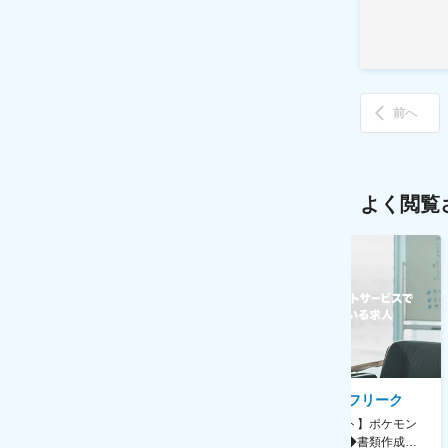
前へ
よく閲覧
AGC株式会社
株式会社ゲームフリーク
【横浜※一般職/転勤なし】庶
【庶務アシスタント】ポケモン
務・事務担当～開発部材の発注
シリーズ開発企業◆書類作成・