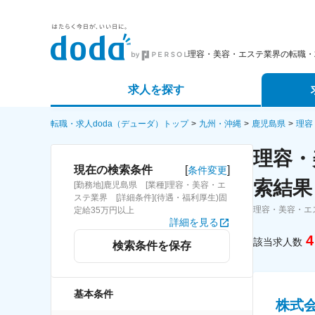
理容・美容・エステ業界の転職・
求人を探す
詳細条件から探す
エージェ
転職・求人doda（デューダ）トップ
九州・沖縄
鹿児島県
理容
理容・
新着求人から探す
スカウト
[
]
現在の検索条件
条件変更
索結果
[勤務地]鹿児島県 [業種]理容・美容・エ
求人特集から探す
パートナ
ステ業界 [詳細条件](待遇・福利厚生)固
理容・美容・エ
定給35万円以上
詳細を見る
4
該当求人数
検索条件を保存
基本条件
株式