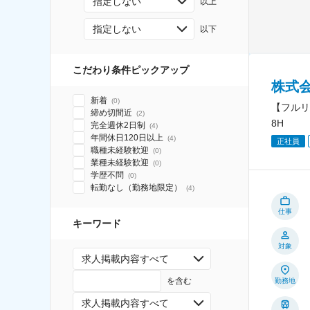
指定しない
以上
指定しない
以下
こだわり条件ピックアップ
株式
新着
(
0
)
【フルリ
締め切間近
(
2
)
8H
完全週休2日制
(
4
)
年間休日120日以上
(
4
)
正社員
職種未経験歓迎
(
0
)
業種未経験歓迎
(
0
)
学歴不問
(
0
)
転勤なし（勤務地限定）
(
4
)
仕事
キーワード
対象
求人掲載内容すべて
を含む
勤務地
求人掲載内容すべて