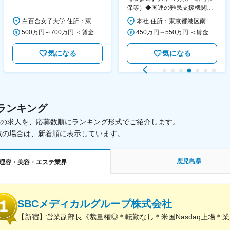
130日／1881年創立の伝統女子
保等）◆国連の難民支援機関の
大学
活動を支える日本公式支援窓口
白百合女子大学 住所：東京都調布市緑ヶ丘1-25 勤務地最寄駅：京王線／仙川駅 受動喫煙対策：屋内全面禁煙 変更の範囲：会社の定める事業所
本社 住所：東京都港区南青山6-10-11 ウェスレーセンター3F 勤務地最寄駅：地下鉄各線／表参道駅 受動喫煙対策：屋内全面禁煙 変更の範囲：会社の定める事業所（リモートワーク含む）
◆正職員登用前提
500万円～700万円 ＜賃金形態＞ 月給制 ＜賃金内訳＞ 月額（基本給）：280,000円～430,000円 ＜月給＞ 280,000円～430,000円 ＜昇給有無＞ 有 ＜残業手当＞ 有 ＜給与補足＞ ※年齢・過去の経験に基づき、本学規定に合わせ決定 【残業手当】有 /残業時間に応じて全額支給（※想定年収に含む） 【各種手当】扶養手当/住宅手当/通勤手当 等 【賞与】年2回（6月、12月） 【昇給】年1回（4月） 賃金はあくまでも目安の金額であり、選考を通じて上下する可能性があります。 月給(月額)は固定手当を含めた表記です。
450万円～550万円 ＜賃金形態＞ 月給制 ＜賃金内訳＞ 月額（基本給）：340,000円～420,000円 ＜月給＞ 340,000円～420,000円 ＜昇給有無＞ 有 ＜残業手当＞ 有 ＜給与補足＞ ※能力・経験によって決定します。 ■賞与あり（業績評価に応じて支給） 賃金はあくまでも目安の金額であり、選考を通じて上下する可能性があります。 月給(月額)は固定手当を含めた表記です。
気になる
気になる
ランキング
載中の求人を、応募数順にランキング形式でご紹介します。
数の場合は、新着順に表示しています。
鹿児島県
理容・美容・エステ業界
SBCメディカルグループ株式会社
【新宿】営業副部長《裁量権◎＊転勤なし＊米国Nasdaq上場＊