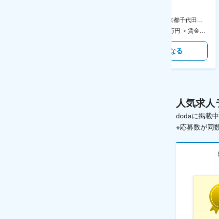
やDXに向けたシステム利用等～
データ入力など◆年休126日・
食事補助あり◎
AGC横浜テクニカルセンター 住所：神奈川県横浜市鶴見区末広町1-1 勤務地最寄駅：JR線／弁天橋駅 受動喫煙対策：敷地内喫煙可能場所あり 変更の範囲：無
本社 住所：東京都千代田区神田錦町2-2-1 KANDASQUARE 受動喫煙対策：屋内全面禁煙 変更の範囲：会社の定める事業所
400万円～550万円 ＜賃金形態＞ 月給制 固定給＋業績給 ＜賃金内訳＞ 月額（基本給）：230,000円～280,000円 ＜月給＞ 230,000円～280,000円 ＜昇給有無＞ 有 ＜残業手当＞ 有 ＜給与補足＞ ※上記はあくまで最低保証額です。実際にはこれまでの経験やスキルを考慮の上、決定します。 年収には残業代は含めておりません。 ■昇給：年1回 ■賞与：年2回 賃金はあくまでも目安の金額であり、選考を通じて上下する可能性があります。 月給(月額)は固定手当を含めた表記です。
350万円～500万円 ＜賃金形態＞ 月給制 ＜賃金内訳＞ 月額（基本給）：215,000円～307,000円 固定残業手当/月：76,700円～110,000円（固定残業時間45時間0分/月） 超過した時間外労働の残業手当は追加支給 ＜月給＞ 291,700円～417,000円（一律手当を含む） ＜昇給有無＞ 有 ＜残業手当＞ 有 ＜給与補足＞ ※経験・能力を考慮の上、年齢に関わりなく当社規定により優遇します。 賃金はあくまでも目安の金額であり、選考を通じて上下する可能性があります。 月給(月額)は固定手当を含めた表記です。
気になる
気になる
人気求人
dodaに掲
※応募数が同