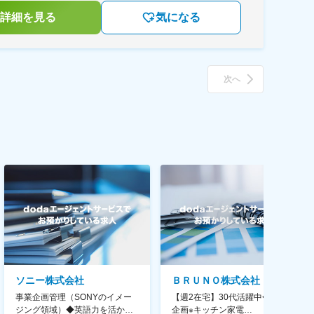
詳細を見る
気になる
次へ
ソニー株式会社
ＢＲＵＮＯ株式会社
事業企画管理（SONYのイメー
【週2在宅】30代活躍中◆商品
ジング領域）◆英語力を活か
企画※キッチン家電