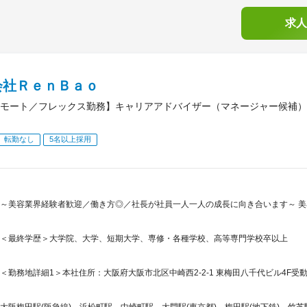
求人
会社ＲｅｎＢａｏ
モート／フレックス勤務】キャリアアドバイザー（マネージャー候補）
転勤なし
5名以上採用
～美容業界経験者歓迎／働き方◎／社長が社員一人一人の成長に向き合います～ 
＜最終学歴＞大学院、大学、短期大学、専修・各種学校、高等専門学校卒以上
＜勤務地詳細1＞本社住所：大阪府大阪市北区中崎西2-2-1 東梅田八千代ビル4F受動
大阪梅田駅(阪急線)、浜松町駅、中崎町駅、大門駅(東京都)、梅田駅(地下鉄)、竹芝