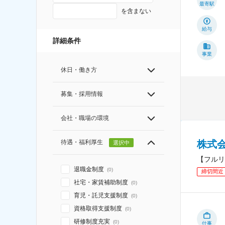
最寄駅
を含まない
給与
詳細条件
事業
休日・働き方
募集・採用情報
会社・職場の環境
待遇・福利厚生
株式
選択中
【フルリ
退職金制度
(
0
)
締切間近
社宅・家賃補助制度
(
0
)
育児・託児支援制度
(
0
)
資格取得支援制度
(
0
)
研修制度充実
(
0
)
仕事