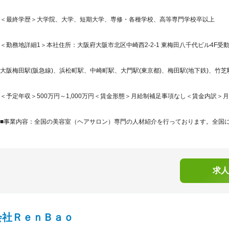
＜最終学歴＞大学院、大学、短期大学、専修・各種学校、高等専門学校卒以上
＜勤務地詳細1＞本社住所：大阪府大阪市北区中崎西2-2-1 東梅田八千代ビル4F受動
大阪梅田駅(阪急線)、浜松町駅、中崎町駅、大門駅(東京都)、梅田駅(地下鉄)、竹芝
＜予定年収＞500万円～1,000万円＜賃金形態＞月給制補足事項なし＜賃金内訳＞月額（基
■事業内容：全国の美容室（ヘアサロン）専門の人材紹介を行っております。全国には
求人
会社ＲｅｎＢａｏ