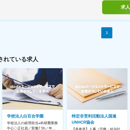
求人
1
されている求人
学校法人白百合学園
特定非営利活動法人国連
UNHCR協会
学校法人の経理担当※科研費業務
中心◇正社員／実働7.5h／年休
【表参道】人事（労務・給与社