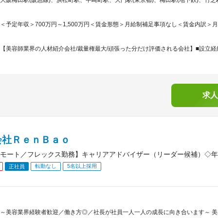
＜予定年収＞700万円～1,500万円＜賃金形態＞月給制補足事項なし＜賃金内訳＞月額（基
【美容師業界の人材紹介会社/裁量権最大/頑張った分だけ評価される会社】■設立経緯
求人
会社ＲｅｎＢａｏ
モート／フレックス勤務】キャリアアドバイザー（リーダー候補）◇年休
転勤なし
5名以上採用
正社員
～美容業界経験者歓迎／働き方◎／社長が社員一人一人の成長に向き合います～ 