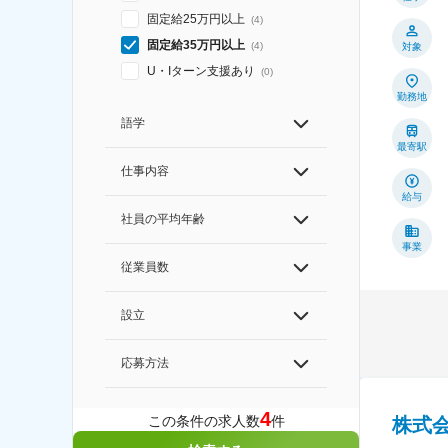
固定給25万円以上
(
4
)
固定給35万円以上
(
4
)
対象
U・Iターン支援あり
(
0
)
勤務地
語学
最寄駅
仕事内容
給与
社員の平均年齢
事業
従業員数
設立
応募方法
4
この条件の求人数
件
株式