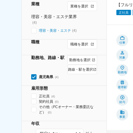
業種
【フルリ
業種を選択
正社員
理容・美容・エステ業界
(
4
)
理容・美容・エステ
(
4
)
職種
仕事
職種を選択
勤務地、路線・駅
対象
勤務地を選択
路線・駅を選択
勤務地
鹿児島県
(
4
)
最寄駅
雇用形態
正社員
(
4
)
契約社員
(
0
)
給与
その他（FCオーナー・業務委託な
ど）
(
0
)
事業
年収