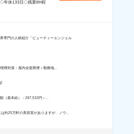
年休133日◇残業8H程
業界専門の人材紹介「ビューティーエンジェル
喫煙対策：屋内全面禁煙＜勤務地...
駅
本給）：297,533円～...
約25万軒の美容室がありますが、ノウ...