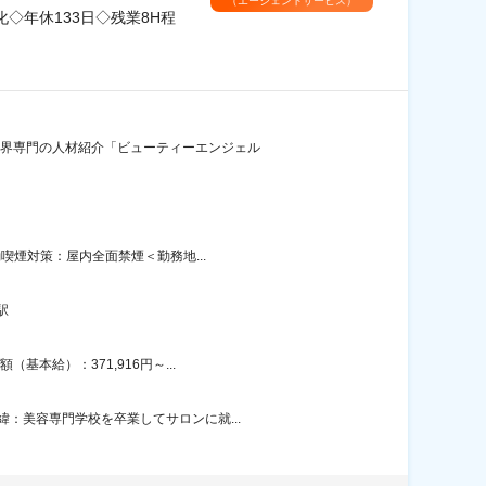
（エージェントサービス）
◇年休133日◇残業8H程
業界専門の人材紹介「ビューティーエンジェル
喫煙対策：屋内全面禁煙＜勤務地...
駅
本給）：371,916円～...
：美容専門学校を卒業してサロンに就...