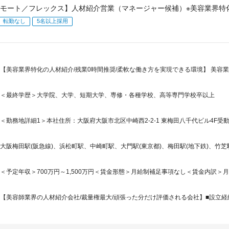
モート／フレックス】人材紹介営業（マネージャー候補）※美容業界特化
転勤なし
5名以上採用
【美容業界特化の人材紹介/残業0時間推奨/柔軟な働き方を実現できる環境】 美容
＜最終学歴＞大学院、大学、短期大学、専修・各種学校、高等専門学校卒以上
＜勤務地詳細1＞本社住所：大阪府大阪市北区中崎西2-2-1 東梅田八千代ビル4F受動
大阪梅田駅(阪急線)、浜松町駅、中崎町駅、大門駅(東京都)、梅田駅(地下鉄)、竹芝
＜予定年収＞700万円～1,500万円＜賃金形態＞月給制補足事項なし＜賃金内訳＞月額（基
【美容師業界の人材紹介会社/裁量権最大/頑張った分だけ評価される会社】■設立経緯