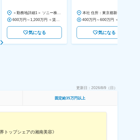
す/CFO管轄＃SECCFO0027
◆「BRUNO」新商品の企画／企
画～調達／働き方◎
＜勤務地詳細1＞ ソニー株式会社 住所：神奈川県横浜市西区みなとみらい5-1-1 受動喫煙対策：屋内全面禁煙 ＜勤務地詳細2＞ ソニーシティ大崎 住所：東京都品川区大崎2-10-1 勤務地最寄駅：JR線／大崎駅 受動喫煙対策：屋内全面禁煙 変更の範囲：会社の定める事業所（リモートワーク含む）
本社 住所：東京都新宿区西新宿6丁目22-1 新宿スクエアタワー B1階 勤務地最寄駅：東京メトロ丸ノ内線／西新宿駅 受動喫煙対策：屋内全面禁煙 変更の範囲：会社の定める事業所（リモートワーク含む）
600万円～1,200万円 ＜賃金形態＞ 月給制 ＜賃金内訳＞ 月額（基本給）：350,000円～500,000円 ＜月給＞ 350,000円～500,000円 ＜昇給有無＞ 有 ＜残業手当＞ 有 ＜給与補足＞ ※年収は経験や能力を考慮の上、当社規定により決定します。 賃金はあくまでも目安の金額であり、選考を通じて上下する可能性があります。 月給(月額)は固定手当を含めた表記です。
400万円～600万円 ＜賃金形態＞ 月給制 経験・能力を考慮の上、優遇いたします。 ＜賃金内訳＞ 月額（基本給）：300,000円～450,000円 ＜月給＞ 300,000円～450,000円 ＜昇給有無＞ 有 ＜残業手当＞ 有 ＜給与補足＞ ・賞与実績：年2回 ・昇給：年1回 ※半年毎に評価を行い、評価が高ければ年齢に関係なく昇給・昇格していきます。創造性の高い人・新しいことにチャレンジした人が高い評価を得られます。 賃金はあくまでも目安の金額であり、選考を通じて上下する可能性があります。 月給(月額)は固定手当を含めた表記です。
気になる
気になる
更新日：
2026/8/9（日）
固定給35万円以上
業界トップシェアの湘南美容》