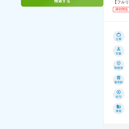
検索する
【フルリ
締切間近
仕事
対象
勤務地
最寄駅
給与
事業