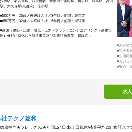
汐留駅、名古屋駅、西大橋駅、青葉通一番町駅、博多駅、岐阜駅、高山
駅、大久保駅(京都府)、京都駅...
■500万円：25歳／未経験入社／3年目／前職：製造業
■650万円：32歳／未経験入社／6年目／前職：運送業
■建設（建築・設備・電気・土木・プラントエンジニアリング・建物管
理）分野に特化した派遣事業及び工事請負事業、建設図...
■未経験
■完全週
■生活応
■カジュ
■安心・
求人
会社テクノ菱和
総務担当★フレックス/★年間124日休/土日祝休/残業平均20h/東証ス