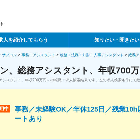
中
求人を紹介してもらう
知りたい・聞きたい
ントサービス
転職ノウハウ
サブコン
事務・アシスタント
総務・法務・知財・人事アシスタント
総務ア
ン、総務アシスタント、年収700万
サービス
データで見る転職
アシスタント、年収700万円～の転職・求人検索結果です。左の求人検索条件にて
ーエージェントサービス
コラム・インタビュー
転職Q&A
事務／未経験OK／年休125日／残業10
用中
ートあり