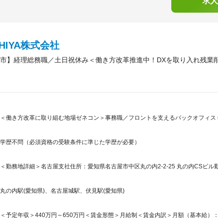
求人
CHIYA株式会社
市】経理総務職／土日祝休み＜働き方改革推進中！DXを取り入れ残業
＜働き方改革に取り組む地場ゼネコン＞事務職／フロントを支えるバックオフィス 
学歴不問（必須資格の受験条件に準じた学歴が必要）
＜勤務地詳細＞名古屋支社住所：愛知県名古屋市中区丸の内2-2-25 丸の内CSビル
丸の内駅(愛知県)、名古屋城駅、伏見駅(愛知県)
＜予定年収＞440万円～650万円＜賃金形態＞月給制＜賃金内訳＞月額（基本給）：264,0