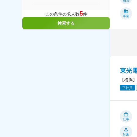
給与
5
この条件の求人数
件
事業
検索する
東光
【横浜】
正社員
仕事
対象