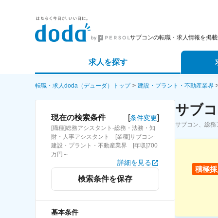
サブコンの転職・求人情報を掲載
求人を探す
詳細条件から探す
エージェ
転職・求人doda（デューダ）トップ
建設・プラント・不動産業界
サブコ
新着求人から探す
スカウト
[
]
現在の検索条件
条件変更
サブコン、総務
[職種]総務アシスタント-総務・法務・知
求人特集から探す
パートナ
財・人事アシスタント [業種]サブコン-
建設・プラント・不動産業界 [年収]700
万円～
詳細を見る
積極採
検索条件を保存
基本条件