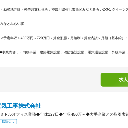
＜勤務地詳細＞神奈川支社住所：神奈川県横浜市西区みなとみらい2-3-1 クイーンズ
みなとみらい駅
＜予定年収＞480万円～720万円＜賃金形態＞月給制＜賃金内訳＞月額（基本給）：285,0
■事業内容：・内線事業…建築電気設備、消防施設設備、電気通信設備・外線事業…架
求人
電気工事株式会社
ミドルオフィス業務◆年休127日◆年収450万～◆大手企業との取引実
転勤なし