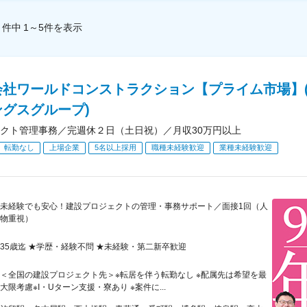
件中
1～5
件
を表示
会社ワールドコンストラクション【プライム市場】
ングスグループ)
クト管理事務／完週休２日（土日祝）／月収30万円以上
転勤なし
上場企業
5名以上採用
職種未経験歓迎
業種未経験歓迎
未経験でも安心！建設プロジェクトの管理・事務サポート／面接1回（人
物重視）
35歳迄 ★学歴・経験不問 ★未経験・第二新卒歓迎
＜全国の建設プロジェクト先＞※転居を伴う転勤なし ※配属先は希望を最
大限考慮※I・Uターン支援・寮あり ※案件に...