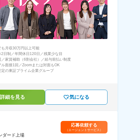
でも月収30万円以上可能
休2日制／年間休日120日／残業少な目
援／家賃補助（6割会社）／給与前払い制度
アル面接1回／Zoomまたは対面もOK
安定の東証プライム企業グループ
詳細を見る
気になる
応募依頼する
（エージェントサービス）
タンダード上場