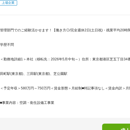
上場企業
管理部門でのご経験活かせます！【働き方◎/完全週休2日(土日祝)・残業平均20時
学歴不問
＜勤務地詳細1＞本社（移転先：2026年5月中旬～）住所：東京都港区芝五丁目34番２号
田町駅(東京都)、三田駅(東京都)、芝公園駅
＜予定年収＞580万円～750万円＜賃金形態＞月給制■特記事項なし＜賃金内訳＞月額（基
■事業内容：空調・衛生設備工事業