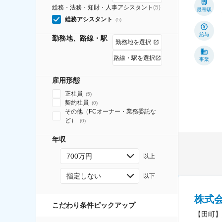
総務・法務・知財・人事アシスタント
(
5
)
最寄駅
総務アシスタント
(
5
)
給与
勤務地、路線・駅
勤務地を選択
路線・駅を選択
事業
雇用形態
正社員
(
5
)
契約社員
(
0
)
その他（FCオーナー・業務委託な
ど）
(
0
)
年収
700万円
以上
指定しない
以下
株式
こだわり条件ピックアップ
【田町】