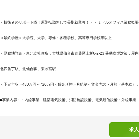
＜技術者のサポート職！原則転勤無しで長期就業可！＞ ＜ミドルオフィス業務概要＞
＜最終学歴＞大学院、大学、専修・各種学校、高等専門学校卒以上
＜勤務地詳細＞東北支社住所：宮城県仙台市青葉区上杉6-2-23 受動喫煙対策：屋
北四番丁駅、北仙台駅、東照宮駅
＜予定年収＞480万円～720万円＜賃金形態＞月給制＜賃金内訳＞月額（基本給）：285,0
■事業内容：・内線事業…建築電気設備、消防施設設備、電気通信設備・外線事業…架
求人