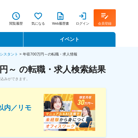
閲覧履歴
気になる
Web履歴書
ログイン
会員登録
イベント
転職イベント・転職セミナー
シスタント
年収700万円～の転職・求人情報
円～ の転職・求人検索結果
転職フェア
絞込みができます。
転職セミナー動画
h以内／リモ