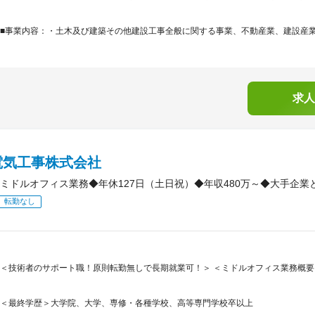
■事業内容：・土木及び建築その他建設工事全般に関する事業、不動産業、建設産業廃
求人
電気工事株式会社
ミドルオフィス業務◆年休127日（土日祝）◆年収480万～◆大手企業
転勤なし
＜技術者のサポート職！原則転勤無しで長期就業可！＞ ＜ミドルオフィス業務概要＞
＜最終学歴＞大学院、大学、専修・各種学校、高等専門学校卒以上