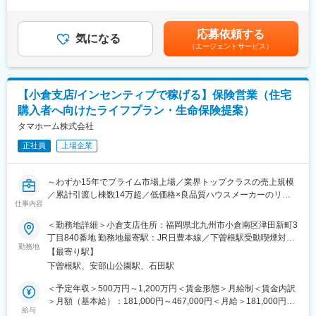
定年収であり、給与詳細は従業員区分、経験、スキル等により決
当社は創業からわずか15年でプライム市場上場を実現し、業界ト
計画、住宅ローンや税務等のFP相談業務
定いたします。※上記年収は想定歩合を含んだ金額となっておりま
ップクラスの売上規模を誇る住宅メーカーです。
・お客様ニーズに合わせた住宅ローンのご提案
す。■昇給：年1回（6月）■賞与：年2回（6、12月）※業績連動型
低価格×良品質を強みに成長を続けており、安定した顧客基盤があ
応募依頼する
・同社で建築されたお客様へ火災保険の販売および住宅営業担当
気になる
賃金はあくまでも目安の金額であり、選考を通じて上下する可能
ります。年休120日、残業月15時間程度に加え、住宅手当や資格
（エージェントサービス）
者の販売支援（火災保険は基本的には住宅営業担当者が販売致し
性があります。月給(月額)は固定手当を含めた表記です。
手当など福利厚生も充実。長期的に成果を上げながら働きやすさ
ます）
も実現できる環境です。
・お客様ニーズに合わせた生命保険の販売（当社は生命保険会社8
社の乗合代理店のため複数の商品から厳選してご提案が可能で
【小倉支店/インセンティブで稼げる】保険営業（住宅
す）
変更の範囲：本文参照
購入者へ向けたライフプラン・生命保険提案）
■業務の特徴：
タマホーム株式会社
金融部FP担当は住宅購入時に上記の金融サービスの提供を通じ、
正社員
上場企業
お客様へ安心を提供し一生涯のパートナーとしてお客様満足度の
向上を担える大変やりがいのある職種です。火災保険・住宅ロー
ンの実務未経験の方でも、入社後に所定の研修を実施し、専門知
～わずか15年でプライム市場上場／業界トップクラスの売上規模
識や営業スキルは習得できるため安心して就業いただけます。FP
／累計引渡し棟数14万超／低価格×良品質ハウスメーカーのリー
担当1人あたり月平均で1回2時間程度の商談機会が20回ほどあり
仕事内容
ディングカンパニー／残業月15h程度／年休120日～
ます。
＜勤務地詳細＞小倉支店住所：福岡県北九州市小倉南区津田新町3
■職務内容：
丁目840番地 勤務地最寄駅：JR日豊本線／下曽根駅受動喫煙対
■本ポジションの魅力：
同社住宅営業担当者より紹介されたお客様へ、FPとして住宅購入
勤務地
策：屋内全面禁煙変更の範囲：本文参照
・平均歩合(生命保険販売)：一般職：70万円／主任職：120万円／
【最寄り駅】
へ向けたライフプランのご提案、各種金融商品の販売および販売
係長職：185万 ※年間／2020年実績
下曽根駅、安部山公園駅、石田駅
支援を行っていただきます。
・残業時間は15時間程度で働きやすい職場です。
【変更の範囲：会社の定める業務】
＜予定年収＞500万円～1,200万円＜賃金形態＞月給制＜賃金内訳
＞月額（基本給）：181,000円～467,000円＜月給＞181,000円～
■同社の魅力：
■職務詳細：
給与
467,000円＜昇給有無＞有＜残業手当＞有＜給与補足＞※上記は想
【売上高1兆円を目指す低価格×良品質ハウスメーカーのリーディ