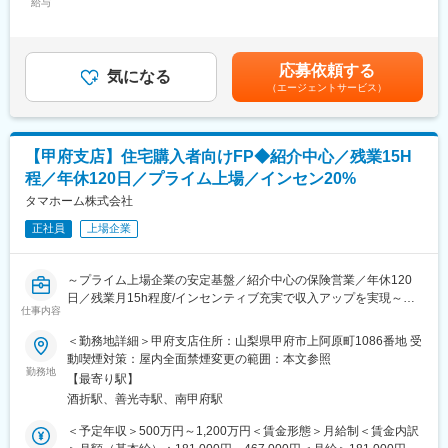
■職務詳細：
給与
467,000円＜昇給有無＞有＜残業手当＞有＜給与補足＞※上記は想
【売上高1兆円を目指す低価格×良品質ハウスメーカーのリーディ
・同社で建築を検討のお客様へライフプランのご提案、住宅資金
定年収であり、給与詳細は従業員区分、経験、スキル等により決
ングカンパニー】
計画、住宅ローンや税務等のFP相談業務
定いたします。※上記年収は想定歩合を含んだ金額となっておりま
「日本の家は高すぎる」。今から20数年前、創業者の玉木康裕が
・お客様ニーズに合わせた住宅ローンのご提案
す。■昇給：年1回（6月）■賞与：年2回（6、12月）※業績連動型
アメリカを訪れたときに感じたこの想いこそ、タマホームの原点
応募依頼する
・同社で建築されたお客様へ火災保険の販売および住宅営業担当
気になる
賃金はあくまでも目安の金額であり、選考を通じて上下する可能
です。同社は「HAPPY Life HAPPY Home タマホーム」のCMで
（エージェントサービス）
者の販売支援（火災保険は基本的には住宅営業担当者が販売致し
性があります。月給(月額)は固定手当を含めた表記です。
おなじみの低価格良質住宅市場のリーディングカンパニーです。
ます）
低価格×良品質が同社の強みであり、独自の流通／調達／工事を導
・お客様ニーズに合わせた生命保険の販売（当社は生命保険会社8
入したことで一般的な住宅坪単価の約半分の値段を実現していま
社の乗合代理店のため複数の商品から厳選してご提案が可能で
す。さらに住宅性能も7項目中6項目が最高等級を取得し、低価格
【甲府支店】住宅購入者向けFP◆紹介中心／残業15H
す）
×良品質の注文住宅を実現しています。
程／年休120日／プライム上場／インセン20%
■業務の特徴：
タマホーム株式会社
変更の範囲：本文参照
金融部FP担当は住宅購入時に上記の金融サービスの提供を通じ、
正社員
上場企業
お客様へ安心を提供し一生涯のパートナーとしてお客様満足度の
向上を担える大変やりがいのある職種です。火災保険・住宅ロー
ンの実務未経験の方でも、入社後に所定の研修を実施し、専門知
～プライム上場企業の安定基盤／紹介中心の保険営業／年休120
識や営業スキルは習得できるため安心して就業いただけます。FP
日／残業月15h程度/インセンティブ充実で収入アップを実現～
担当1人あたり月平均で1回2時間程度の商談機会が20回ほどあり
仕事内容
ます。
■職務概要：
＜勤務地詳細＞甲府支店住所：山梨県甲府市上阿原町1086番地 受
当社は累計引渡し棟数14万棟超を誇る低価格×良品質住宅のリー
動喫煙対策：屋内全面禁煙変更の範囲：本文参照
■本ポジションの魅力：
ディングカンパニーです。
勤務地
・平均歩合(生命保険販売)：一般職：70万円／主任職：120万円／
【最寄り駅】
生命保険の提案先を自ら開拓する営業ではなく、住宅購入を検討
係長職：185万 ※年間／2020年実績
酒折駅、善光寺駅、南甲府駅
するお客様のライフプラン設計から関わる営業スタイルです。
・残業時間は15時間程度で働きやすい職場です。
住宅ローン・火災保険・生命保険をワンストップで提案し、お客
＜予定年収＞500万円～1,200万円＜賃金形態＞月給制＜賃金内訳
様の住まいと人生を支える総合コンサルタントとして活躍できま