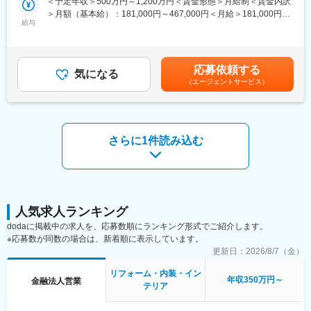
＜予定年収＞500万円～1,200万円＜賃金形態＞月給制＜賃金内訳
するお客様のライフプラン設計から関わる営業スタイルです。
均185万円（年間実績）の歩合支給実績があり、成果を正当に評
＞月額（基本給）：181,000円～467,000円＜月給＞181,000円～
住宅ローン・火災保険・生命保険をワンストップで提案し、お客
価する風土があります。
給与
467,000円＜昇給有無＞有＜残業手当＞有＜給与補足＞※上記は想
様の住まいと人生を支える総合コンサルタントとして活躍できま
定年収であり、給与詳細は従業員区分、経験、スキル等により決
す。
■当社の魅力：
定いたします。※上記年収は想定歩合を含んだ金額となっておりま
当社は創業からわずか15年でプライム市場上場を実現し、業界ト
す。■昇給：年1回（6月）■賞与：年2回（6、12月）※業績連動型
■業務詳細：
応募依頼する
ップクラスの売上規模を誇る住宅メーカーです。
気になる
賃金はあくまでも目安の金額であり、選考を通じて上下する可能
・住宅購入を検討するお客様へのライフプラン設計およびFP相談
（エージェントサービス）
低価格×良品質を強みに成長を続けており、安定した顧客基盤があ
性があります。月給(月額)は固定手当を含めた表記です。
対応
ります。年休120日、残業月15時間程度に加え、住宅手当や資格
・住宅ローンや住宅資金計画に関する提案および各種手続き支援
手当など福利厚生も充実。長期的に成果を上げながら働きやすさ
・住宅営業担当と連携した火災保険提案および販売サポート
も実現できる環境です。
・複数の保険会社商品を活用した生命保険のコンサルティング営
さらに1件読み込む
業
・社内住宅営業との関係構築および紹介案件獲得のための連携強
変更の範囲：会社の定める業務
化
■組織構成：
金融部門に所属し、住宅営業担当と密接に連携しながら業務を推
人気求人ランキング
進します。
dodaに掲載中の求人を、応募数順にランキング形式でご紹介します。
※応募数が同数の場合は、新着順に表示しています。
■本ポジションの魅力：
更新日：
2026/8/7（金）
住宅購入をきっかけとした顧客紹介型営業のため、飛び込みやテ
レアポ中心ではなく、お客様へのコンサルティング提案に集中で
リフォーム・内装・イン
きます。
年収350万円～
金融法人営業
テリア
生命保険販売実績に応じたインセンティブ制度を導入しており、
手数料の20％を還元。四半期ごとに支給され、継続的な収入形成