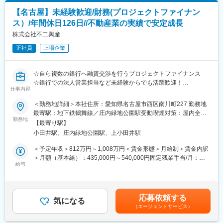
業
【名古屋】未経験歓迎/財務(プロジェクトファイナン
・社内住宅営業との関係構築および紹介案件獲得のための連携強
変更の範囲：本文参照
ス）/年間休日126日//不動産業の実績で安定成長
化
株式会社不二興産
■組織構成：
正社員
上場企業
金融部門に所属し、住宅営業担当と密接に連携しながら業務を推
進します。
☆自ら複数の銀行へ融資交渉を行うプロジェクトファイナンス
■本ポジションの魅力：
☆銀行での法人営業担当など未経験からでも活躍歓迎！
住宅購入をきっかけとした顧客紹介型営業のため、飛び込みやテ
仕事内容
レアポ中心ではなく、お客様へのコンサルティング提案に集中で
■ミッション：
＜勤務地詳細＞本社住所：愛知県名古屋市西区南川町227 勤務地
きます。
財務のスペシャリストとして、以下を担当します。採用背景とし
最寄駅：地下鉄鶴舞線／庄内緑地公園駅受動喫煙対策：屋内全面
生命保険販売実績に応じたインセンティブ制度を導入しており、
ては経理と財務を切り分け、財務専任で行動できるかたを求めて
勤務地
禁煙変更の範囲：会社の定める事業所
手数料の20％を還元。四半期ごとに支給され、継続的な収入形成
【最寄り駅】
のものとなります。
が可能です。一般職平均70万円、主任職平均120万円、係長職平
小田井駅、庄内緑地公園駅、上小田井駅
均185万円（年間実績）の歩合支給実績があり、成果を正当に評
経理のご経験も重宝されますが、それ以上に銀行での営業経験や
＜予定年収＞812万円～1,008万円＜賃金形態＞月給制＜賃金内訳
価する風土があります。
ノウハウなどの折衝スキルも大いに歓迎いたします。自身のスキ
＞月額（基本給）：435,000円～540,000円固定残業手当/月：
ルを伸ばし、評価されたい。より自身の裁量をもって力を活かし
給与
145,000円～180,000円（固定残業時間42時間0分/月）超過した時
■当社の魅力：
たい方にお勧めのポジションです。
間外労働の残業手当は追加支給＜月給＞580,000円～720,000円
当社は創業からわずか15年でプライム市場上場を実現し、業界ト
・資金調達（銀行提出資料作成、金融機関折衝、社債発行、資本
（一律手当を含む）＜昇給有無＞有＜残業手当＞有＜給与補足＞■
ップクラスの売上規模を誇る住宅メーカーです。
施策）
昇給：年2回（1月、7月）■賞与：年2回（11月、7月）※基本賞与
低価格×良品質を強みに成長を続けており、安定した顧客基盤があ
応募依頼する
・資金繰り（借入金残高管理、資金繰計画・実績の管理）
気になる
2ヶ月分にプラス実績に応じて支給賃金はあくまでも目安の金額で
ります。年休120日、残業月15時間程度に加え、住宅手当や資格
（エージェントサービス）
・予算実績管理
あり、選考を通じて上下する可能性があります。月給(月額)は固定
手当など福利厚生も充実。長期的に成果を上げながら働きやすさ
《資金調達について》
手当を含めた表記です。
も実現できる環境です。