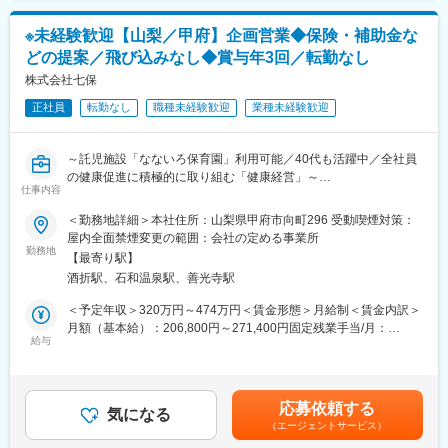
資金調達は物件案件ごとに融資物件をもとに打診交渉を行いま
す。取引の銀行は４～５０行あり、掘り起こしも行いながら能動
※未経験歓迎【山梨／甲府】企画営業◆保険・補助金な
的に交渉の場に出ることが必要となります。そのため、財務とし
変更の範囲：会社の定める業務
どの提案／飛び込みなし◆賞与年3回／転勤なし
て融資前提の業務をされてきた方以上に、銀行法人営業などの経
験や自分の足でミッションを実現する行動力が活きる業務となり
株式会社七保
ます。
正社員
転勤なし
職種未経験歓迎
業種未経験歓迎
■求める人物像
当社は歴史こそ長いですがベンチャーの精神を持ち、常に変革と
～託児施設「なないろ保育園」利用可能／40代も活躍中／全社員
成長を求める企業です。同じ形や仕組みを続ければよいというこ
の健康促進に積極的に取り組む「健康経営」～
とではなく、常に新しい視点とアイディアを考え実行する方を歓
仕事内容
迎します
■業務内容：
＜勤務地詳細＞本社住所：山梨県甲府市向町296 受動喫煙対策：
既存のお客様である工務店様に損害保険や工事保険を提案した
屋内全面禁煙変更の範囲：会社の定める事業所
■キャリアパス：
り、施主様に火災保険を提案したりする保険業務と、住宅に関す
勤務地
・将来的には、財務経理部長さらにはCFOへのキャリアパスがあ
【最寄り駅】
る様々な補助金関係につき工務店様にお知らせする補助金関連業
ります。
酒折駅、石和温泉駅、善光寺駅
務が主なお仕事です。（飛び込み営業はありません。）
・ぜひ、財務の視点から現状課題の分析や新たな事業の創出のア
先輩、上司が丁寧に指導するので、安心して仕事に取り組むこと
＜予定年収＞320万円～474万円＜賃金形態＞月給制＜賃金内訳＞
イデアを出せる環境です。
ができます。また、仕事を通して専門性が身につくため、プロフ
月額（基本給）：206,800円～271,400円固定残業手当/月：
意欲をもち、自身が動き組織や企業に影響を与える姿勢を弊社は
ェッショナルとして長くお仕事を続けられることが魅力です。保
給与
30,420円～79,840円（固定残業時間20時間0分/月）超過した時間
評価します。頑張れば評価し、昇給昇格を実現していくことが可
険関連の営業経験が無い方も大歓迎です。
外労働の残業手当は追加支給＜月給＞237,220円～351,240円（一
能です。
律手当を含む）＜昇給有無＞有＜残業手当＞有＜給与補足＞※経
■当社の特徴：
験・能力などを考慮した上で応相談■賞与：年3回（夏、冬、決
■組織：
応募依頼する
・協会けんぽと協働で「健康事業所宣言」をしており、さまざま
気になる
算）※過去実績1.5か月分■昇給：年1回賃金はあくまでも目安の金
・業務管理本部は、財務経理部と人事総務部の２つの部署があり
（エージェントサービス）
な健康への取り組みが評価され、第1回甲府市健康チャレンジ表彰
額であり、選考を通じて上下する可能性があります。月給(月額)は
ます。
で奨励賞を受賞するなど、全社員の健康促進に積極的に取り組む