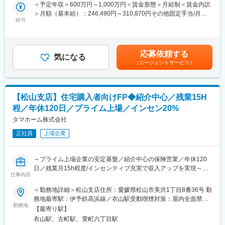
親会社であるLogProstyleは2025年3月25日に日本未上場企業とし
が可能です。一般職平均70万円、主任職平均120万円、係長職平
＜予定年収＞600万円～1,000万円＜賃金形態＞月給制＜賃金内訳
て初めてNY証券取引所に上場を果たしており、安定した財務基
均185万円（年間実績）の歩合支給実績があり、成果を正当に評
＞月額（基本給）：246,490円～310,870円その他固定手当/月：
盤、充実した福利厚生が魅力となっています。
価する風土があります。
給与
104,310円～131,334円固定残業手当/月：113,300円～195,200円
（固定残業時間45時間0分/月）超過した時間外労働の残業手当は
■業務内容
■当社の魅力：
追加支給＜月給＞464,100円～637,404円（一律手当を含む）＜昇
自社で用地の仕入れから企画開発・販売まで行う投資用新築マン
当社は創業からわずか15年でプライム市場上場を実現し、業界ト
給有無＞有＜残業手当＞有＜給与補足＞・昇格査定 年2回・査定
応募依頼する
ション「プロスタイルウェルス」の法人営業をお任せします。
ップクラスの売上規模を誇る住宅メーカーです。
気になる
賞与 年2回・資格手当 宅地建物取引士30,000円/月2024年8月に社
（エージェントサービス）
首都圏を中心に立地・設備・デザイン共に高品質な物件を開発し
低価格×良品質を強みに成長を続けており、安定した顧客基盤があ
員の定着率UP、採用力UPを目的に平均で3万円のベースアップし
てる当社。今回の募集ポジションでは法人向けに自社開発物件を
ります。年休120日、残業月15時間程度に加え、住宅手当や資格
ております。賃金はあくまでも目安の金額であり、選考を通じて
販売する一連の業務を担当いただきます。
手当など福利厚生も充実。長期的に成果を上げながら働きやすさ
上下する可能性があります。月給(月額)は固定手当を含めた表記で
も実現できる環境です。
す。
【松山支店】住宅購入者向けFP◆紹介中心／残業15H
■具体的な業務
程／年休120日／プライム上場／インセン20%
販売戦略立案
顧客開拓（新規・既存）
タマホーム株式会社
変更の範囲：本文参照
提案・契約業務
正社員
上場企業
引き渡し業務 など
■取扱商品
～プライム上場企業の安定基盤／紹介中心の保険営業／年休120
自社開発物件「プロスタイルウェルス」
日／残業月15h程度/インセンティブ充実で収入アップを実現～
資産性を重視したコンパクトタイプの新築マンションブランド。
仕事内容
数多くのマンション開発を手掛けたプロスタイルならではの魅力
■職務概要：
＜勤務地詳細＞松山支店住所：愛媛県松山市美沢1丁目8番36号 勤
的な立地の新築物件をご提供しています。
当社は累計引渡し棟数14万棟超を誇る低価格×良品質住宅のリー
務地最寄駅：伊予鉄高浜線／衣山駅受動喫煙対策：屋内全面禁煙
ディングカンパニーです。
勤務地
変更の範囲：会社の定める事業所
■自社開発物件の特徴
【最寄り駅】
生命保険の提案先を自ら開拓する営業ではなく、住宅購入を検討
自然素材である「無垢材」の温もりが魅力の新築分譲マンション
衣山駅、古町駅、萱町六丁目駅
するお客様のライフプラン設計から関わる営業スタイルです。