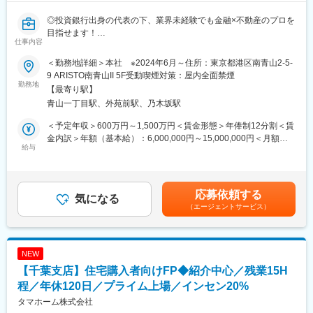
◎投資銀行出身の代表の下、業界未経験でも金融×不動産のプロを
目指せます！
仕事内容
■業務概要：
＜勤務地詳細＞本社 ※2024年6月～住所：東京都港区南青山2-5-
お客様の資産形成の相談約として、不動産を金融資産と捉え、
9 ARISTO南青山II 5F受動喫煙対策：屋内全面禁煙
資産形成の最大化するための戦略をお客様とともに考え、ご提案
勤務地
【最寄り駅】
をします。ライフプランを深く理解し、ローン形成、税務戦略、
青山一丁目駅、外苑前駅、乃木坂駅
資産ポートフォリオの最適化まで踏み込んだ「資産形成のトータ
ルディレクション」を担っていただきます。
＜予定年収＞600万円～1,500万円＜賃金形態＞年俸制12分割＜賃
金内訳＞年額（基本給）：6,000,000円～15,000,000円＜月額＞
■業務内容：
給与
500,000円～1,250,000円（12分割）＜昇給有無＞有＜残業手当＞
・顧客ヒアリングとライフプランニングの策定
有＜給与補足＞上記年収は想定年収であり、年齢、経験等を考慮
・不動産を含む金融資産全体のポートフォリオ分析と長期的な資
の上決定します。■昇給：創業以来、毎年賃金アップをしていま
産形成戦略のご提案
す。■モデル年収?社3年?630万?28歳?社5年?750万?33歳?社7
応募依頼する
・パーソナルな不動産戦略のご提案
気になる
年?1300万?35歳賃金はあくまでも目安の金額であり、選考を通じ
（エージェントサービス）
・税務的観点(節税、相続対策など)を取り入れた資金計画の立案
て上下する可能性があります。月給(月額)は固定手当を含めた表記
・複数の金融機関を比較検討した上での、最適なローン組成・借
です。
り換え戦略の提案
・プランナーが選定した物件に対する、資産形成戦略の観点から
NEW
のアドバイスとサポート
【千葉支店】住宅購入者向けFP◆紹介中心／残業15H
・引き渡し後の定期的な資産状況レビューと、運用戦略の見直し
提案
程／年休120日／プライム上場／インセン20%
タマホーム株式会社
＼ポジションの魅力/