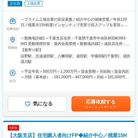
正社員
上場企業
◎質の高いお客様との出会いを安定的に創出
当社では、都心の高価格帯のマンションに特化した、雑誌のよ
うな不動産プラットフォーム「mitaina」を運営しており、月間30
～プライム上場企業の安定基盤／紹介中心の保険営業／年休120
万PV・年間118万人のユーザーを集め、SNSフォロワーは約10万
日／残業月15h程度/インセンティブ充実で収入アップを実現～
人！
仕事内容
テレアポや飛び込みなどの新規開拓営業は一切なし！
■職務概要：
＜勤務地詳細1＞千葉支店住所：千葉県千葉市中央区村田町893-
当社は累計引渡し棟数14万棟超を誇る低価格×良品質住宅のリー
■教育体制
945 受動喫煙対策：屋内全面禁煙＜勤務地詳細2＞成田店住所：千
ディングカンパニーです。
勤務地
投資銀行出身の代表が、自らの経験を通じて体系化した独自の
葉県成田市東和田557番地5 受動喫煙対策：屋内全面禁煙＜勤務地
【最寄り駅】
生命保険の提案先を自ら開拓する営業ではなく、住宅購入を検討
育成プログラムがございます！単なる不動産知識を教えるのでは
詳細3＞松戸支店住所：松戸市新松戸3丁目15 KS12ビル 1-A受動
浜野駅、京成成田駅、八幡宿駅、成田駅、学園前駅(千葉県)、成田
するお客様のライフプラン設計から関わる営業スタイルです。
なく、お客様の資産を最大化するための論理的な思考法や、市況
喫煙対策：屋内全面禁煙変更の範囲：会社の定める事業所
湯川駅
住宅ローン・火災保険・生命保険をワンストップで提案し、お客
を読み解き最適な戦略を立てる金融の視点を身に着けていただき
様の住まいと人生を支える総合コンサルタントとして活躍できま
ます。代表自らがOJTや実践的なロールプレイングを通じてフォ
＜予定年収＞500万円～1,200万円＜賃金形態＞月給制＜賃金内訳
す。
ローいたします！
＞月額（基本給）：181,000円～467,000円＜月給＞181,000円～
給与
467,000円＜昇給有無＞有＜残業手当＞有＜給与補足＞※上記は想
■業務詳細：
■働く環境
定年収であり、給与詳細は従業員区分、経験、スキル等により決
・住宅購入を検討するお客様へのライフプラン設計およびFP相談
社員一人ひとりが、仕事だけでなくプライベートの時間も大切に
定いたします。※上記年収は想定歩合を含んだ金額となっておりま
対応
できる文化をなによりも重視しています！
す。■昇給：年1回（6月）■賞与：年2回（6、12月）※業績連動型
応募依頼する
・住宅ローンや住宅資金計画に関する提案および各種手続き支援
気になる
・年間休日123日
賃金はあくまでも目安の金額であり、選考を通じて上下する可能
（エージェントサービス）
・住宅営業担当と連携した火災保険提案および販売サポート
・残業10～20時間程度
性があります。月給(月額)は固定手当を含めた表記です。
・複数の保険会社商品を活用した生命保険のコンサルティング営
業
■本ポジションにおいて活かせる職業
・社内住宅営業との関係構築および紹介案件獲得のための連携強
・ファイナンシャルプランナー
NEW
化
・生命保険、損害保険の営業
【大阪支店】住宅購入者向けFP◆紹介中心／残業15H
・銀行、証券会社での個人、法人営業