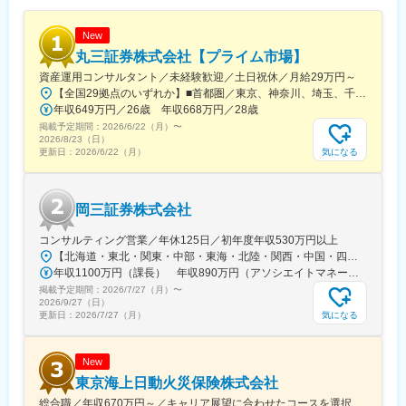
が可能です。一般職平均70万円、主任職平均120万円、係長職平
均185万円（年間実績）の歩合支給実績があり、成果を正当に評
New
価する風土があります。
丸三証券株式会社【プライム市場】
■当社の魅力：
資産運用コンサルタント／未経験歓迎／土日祝休／月給29万円～
当社は創業からわずか15年でプライム市場上場を実現し、業界ト
【全国29拠点のいずれか】■首都圏／東京、神奈川、埼玉、千葉■関東／栃木、群馬■関西／大阪、兵庫、京都■中部／愛知■北信越／新潟■東北／福島■中四国／岡山、広島■九州／福岡※詳細住所は「勤務地一覧」からご確認いただけます※受動喫煙対策：屋内全面禁煙※U・Iターン支援あり（社宅制度など）★：総合職の募集━━━全国転勤を含む総合職での募集です。4年程度のサイクルで支店や部署を異動し、経験を積み重ねながらキャリアを進んでいきます。定例で行う上長との面談で「マネジメントを目指したい」「経験を活かして人事へキャリアチェンジしたい」などの希望を出すことが可能です。日頃から上司との距離も近く、個人の働きっぷりがよく見える環境。希望や適性、これからに対する期待などに応じて、最適な配属を行っています。◎社宅制度、引っ越し費用負担があり、生活の不安なく経験の幅を広げていただけます。
ップクラスの売上規模を誇る住宅メーカーです。
年収649万円／26歳 年収668万円／28歳
低価格×良品質を強みに成長を続けており、安定した顧客基盤があ
掲載予定期間：
2026/6/22（月）
〜
ります。年休120日、残業月15時間程度に加え、住宅手当や資格
2026/8/23（日）
気になる
更新日：
2026/6/22（月）
手当など福利厚生も充実。長期的に成果を上げながら働きやすさ
も実現できる環境です。
岡三証券株式会社
変更の範囲：会社の定める業務
コンサルティング営業／年休125日／初年度年収530万円以上
【北海道・東北・関東・中部・東海・北陸・関西・中国・四国・九州の各拠点へ配属】★全国型またはエリア店舗限定型を選択可能★全国型：各地に自社寮、借上げ社宅あり／エリア店舗限定型：自宅から通勤が難しい場合、住宅手当支給★U・Iターン歓迎【北海道・東北エリア】北海道、宮城県【関東エリア】東京都、茨城県、千葉県、埼玉県、神奈川県【中部・東海・北陸エリア】静岡県、岐阜県、愛知県、石川県、三重県【関西エリア】京都府、大阪府、奈良県、和歌山県、兵庫県【中国・四国エリア】岡山県、広島県、山口県、愛媛県【九州エリア】福岡県、熊本県※受動喫煙対策：屋内全面禁煙
年収1100万円（課長） 年収890万円（アソシエイトマネージャー）
掲載予定期間：
2026/7/27（月）
〜
2026/9/27（日）
気になる
更新日：
2026/7/27（月）
New
東京海上日動火災保険株式会社
総合職／年収670万円～／キャリア展望に合わせたコースを選択