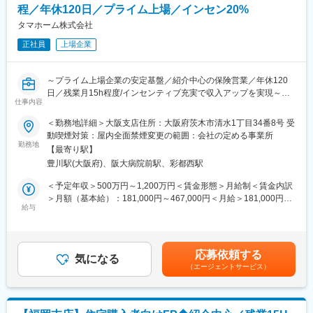
■組織構成：
程／年休120日／プライム上場／インセン20%
・投資用不動産の営業
金融部門に所属し、住宅営業担当と密接に連携しながら業務を推
・会計事務所、税理士法人でのご経験 など
タマホーム株式会社
進します。
正社員
上場企業
★下記、企業魅力がたっぷり詰まった資料です！
■本ポジションの魅力：
◎採用資料：https://tinyurl.com/2basbqxy
住宅購入をきっかけとした顧客紹介型営業のため、飛び込みやテ
～プライム上場企業の安定基盤／紹介中心の保険営業／年休120
レアポ中心ではなく、お客様へのコンサルティング提案に集中で
日／残業月15h程度/インセンティブ充実で収入アップを実現～
きます。
仕事内容
生命保険販売実績に応じたインセンティブ制度を導入しており、
■職務概要：
手数料の20％を還元。四半期ごとに支給され、継続的な収入形成
＜勤務地詳細＞大阪支店住所：大阪府茨木市清水1丁目34番8号 受
当社は累計引渡し棟数14万棟超を誇る低価格×良品質住宅のリー
が可能です。一般職平均70万円、主任職平均120万円、係長職平
動喫煙対策：屋内全面禁煙変更の範囲：会社の定める事業所
ディングカンパニーです。
勤務地
均185万円（年間実績）の歩合支給実績があり、成果を正当に評
【最寄り駅】
生命保険の提案先を自ら開拓する営業ではなく、住宅購入を検討
価する風土があります。
豊川駅(大阪府)、阪大病院前駅、彩都西駅
するお客様のライフプラン設計から関わる営業スタイルです。
住宅ローン・火災保険・生命保険をワンストップで提案し、お客
■当社の魅力：
＜予定年収＞500万円～1,200万円＜賃金形態＞月給制＜賃金内訳
様の住まいと人生を支える総合コンサルタントとして活躍できま
当社は創業からわずか15年でプライム市場上場を実現し、業界ト
＞月額（基本給）：181,000円～467,000円＜月給＞181,000円～
す。
給与
ップクラスの売上規模を誇る住宅メーカーです。
467,000円＜昇給有無＞有＜残業手当＞有＜給与補足＞※上記は想
低価格×良品質を強みに成長を続けており、安定した顧客基盤があ
定年収であり、給与詳細は従業員区分、経験、スキル等により決
■業務詳細：
ります。年休120日、残業月15時間程度に加え、住宅手当や資格
定いたします。※上記年収は想定歩合を含んだ金額となっておりま
・住宅購入を検討するお客様へのライフプラン設計およびFP相談
手当など福利厚生も充実。長期的に成果を上げながら働きやすさ
す。■昇給：年1回（6月）■賞与：年2回（6、12月）※業績連動型
応募依頼する
対応
気になる
も実現できる環境です。
賃金はあくまでも目安の金額であり、選考を通じて上下する可能
（エージェントサービス）
・住宅ローンや住宅資金計画に関する提案および各種手続き支援
性があります。月給(月額)は固定手当を含めた表記です。
・住宅営業担当と連携した火災保険提案および販売サポート
・複数の保険会社商品を活用した生命保険のコンサルティング営
変更の範囲：会社の定める業務
業