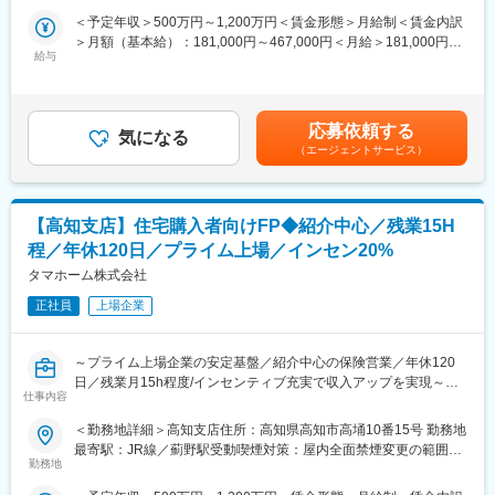
「プロスタイル」、都心に心やすまる場所を創造する新築コンパ
住宅ローン・火災保険・生命保険をワンストップで提案し、お客
＜予定年収＞500万円～1,200万円＜賃金形態＞月給制＜賃金内訳
クトレジデンス「プロスタイルウェルス」、日本ならではのおも
様の住まいと人生を支える総合コンサルタントとして活躍できま
＞月額（基本給）：181,000円～467,000円＜月給＞181,000円～
てなしを味わえる旅館のホスピタリティと、ホテルの利便性、手
す。
給与
467,000円＜昇給有無＞有＜残業手当＞有＜給与補足＞※上記は想
軽さを両立させた「まちなか旅館・プロスタイル旅館」といった
定年収であり、給与詳細は従業員区分、経験、スキル等により決
高いクオリティのブランドを展開しています。グッドデザイン賞
■業務詳細：
定いたします。※上記年収は想定歩合を含んだ金額となっておりま
の受賞歴もあり、デザイン賞と機能性を兼ね備えたこだわりの物
・住宅購入を検討するお客様へのライフプラン設計およびFP相談
す。■昇給：年1回（6月）■賞与：年2回（6、12月）※業績連動型
件は、多方面から高評価をいただいています。
応募依頼する
対応
気になる
賃金はあくまでも目安の金額であり、選考を通じて上下する可能
（エージェントサービス）
・住宅ローンや住宅資金計画に関する提案および各種手続き支援
性があります。月給(月額)は固定手当を含めた表記です。
■同社について
・住宅営業担当と連携した火災保険提案および販売サポート
同社を擁するグループは、2025年3月に「LGPS」として米国の
・複数の保険会社商品を活用した生命保険のコンサルティング営
New York Stock Exchange（NYSE American）へ直接上場した日
業
本初の企業。リアルエステートと宿泊・ホテル運営を融合し、不
【高知支店】住宅購入者向けFP◆紹介中心／残業15H
・社内住宅営業との関係構築および紹介案件獲得のための連携強
動産開発から日本文化を活かした宿泊事業まで展開。海外資本も
程／年休120日／プライム上場／インセン20%
化
活用して急拡大中の成長基盤が魅力です。
タマホーム株式会社
■組織構成：
変更の範囲：会社の定める業務
正社員
上場企業
金融部門に所属し、住宅営業担当と密接に連携しながら業務を推
進します。
～プライム上場企業の安定基盤／紹介中心の保険営業／年休120
■本ポジションの魅力：
日／残業月15h程度/インセンティブ充実で収入アップを実現～
住宅購入をきっかけとした顧客紹介型営業のため、飛び込みやテ
仕事内容
レアポ中心ではなく、お客様へのコンサルティング提案に集中で
■職務概要：
＜勤務地詳細＞高知支店住所：高知県高知市高埇10番15号 勤務地
きます。
当社は累計引渡し棟数14万棟超を誇る低価格×良品質住宅のリー
最寄駅：JR線／薊野駅受動喫煙対策：屋内全面禁煙変更の範囲：
生命保険販売実績に応じたインセンティブ制度を導入しており、
ディングカンパニーです。
勤務地
会社の定める事業所
手数料の20％を還元。四半期ごとに支給され、継続的な収入形成
生命保険の提案先を自ら開拓する営業ではなく、住宅購入を検討
が可能です。一般職平均70万円、主任職平均120万円、係長職平