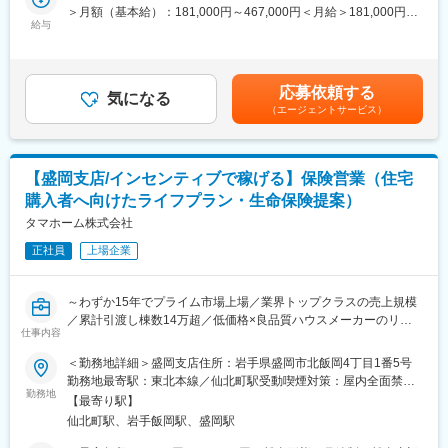
様の住まいと人生を支える総合コンサルタントとして活躍できま
＞月額（基本給）：181,000円～467,000円＜月給＞181,000円～
す。
給与
467,000円＜昇給有無＞有＜残業手当＞有＜給与補足＞※上記は想
■当社の魅力：
定年収であり、給与詳細は従業員区分、経験、スキル等により決
当社は創業からわずか15年でプライム市場上場を実現し、業界ト
■業務詳細：
定いたします。※上記年収は想定歩合を含んだ金額となっておりま
ップクラスの売上規模を誇る住宅メーカーです。
・住宅購入を検討するお客様へのライフプラン設計およびFP相談
す。■昇給：年1回（6月）■賞与：年2回（6、12月）※業績連動型
低価格×良品質を強みに成長を続けており、安定した顧客基盤があ
応募依頼する
対応
気になる
賃金はあくまでも目安の金額であり、選考を通じて上下する可能
ります。年休120日、残業月15時間程度に加え、住宅手当や資格
（エージェントサービス）
・住宅ローンや住宅資金計画に関する提案および各種手続き支援
性があります。月給(月額)は固定手当を含めた表記です。
手当など福利厚生も充実。長期的に成果を上げながら働きやすさ
・住宅営業担当と連携した火災保険提案および販売サポート
も実現できる環境です。
・複数の保険会社商品を活用した生命保険のコンサルティング営
業
【盛岡支店/インセンティブで稼げる】保険営業（住宅
・社内住宅営業との関係構築および紹介案件獲得のための連携強
変更の範囲：本文参照
購入者へ向けたライフプラン・生命保険提案）
化
タマホーム株式会社
■組織構成：
正社員
上場企業
金融部門に所属し、住宅営業担当と密接に連携しながら業務を推
進します。
～わずか15年でプライム市場上場／業界トップクラスの売上規模
■本ポジションの魅力：
／累計引渡し棟数14万超／低価格×良品質ハウスメーカーのリー
住宅購入をきっかけとした顧客紹介型営業のため、飛び込みやテ
仕事内容
ディングカンパニー／残業月15h程度／年休120日～
レアポ中心ではなく、お客様へのコンサルティング提案に集中で
＜勤務地詳細＞盛岡支店住所：岩手県盛岡市北飯岡4丁目1番5号
きます。
■職務内容：
勤務地最寄駅：東北本線／仙北町駅受動喫煙対策：屋内全面禁煙
生命保険販売実績に応じたインセンティブ制度を導入しており、
同社住宅営業担当者より紹介されたお客様へ、FPとして住宅購入
勤務地
変更の範囲：本文参照
手数料の20％を還元。四半期ごとに支給され、継続的な収入形成
【最寄り駅】
へ向けたライフプランのご提案、各種金融商品の販売および販売
が可能です。一般職平均70万円、主任職平均120万円、係長職平
仙北町駅、岩手飯岡駅、盛岡駅
支援を行っていただきます。
均185万円（年間実績）の歩合支給実績があり、成果を正当に評
【変更の範囲：会社の定める業務】