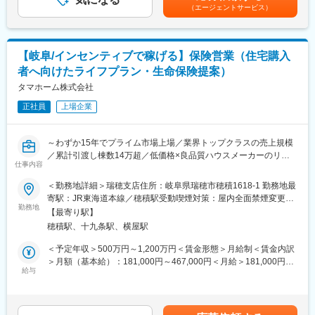
賃金はあくまでも目安の金額であり、選考を通じて上下する可能
ります。年休120日、残業月15時間程度に加え、住宅手当や資格
（エージェントサービス）
者の販売支援（火災保険は基本的には住宅営業担当者が販売致し
性があります。月給(月額)は固定手当を含めた表記です。
手当など福利厚生も充実。長期的に成果を上げながら働きやすさ
ます）
も実現できる環境です。
・お客様ニーズに合わせた生命保険の販売（当社は生命保険会社8
社の乗合代理店のため複数の商品から厳選してご提案が可能で
【岐阜/インセンティブで稼げる】保険営業（住宅購入
す）
変更の範囲：会社の定める業務
者へ向けたライフプラン・生命保険提案）
■業務の特徴：
タマホーム株式会社
金融部FP担当は住宅購入時に上記の金融サービスの提供を通じ、
正社員
上場企業
お客様へ安心を提供し一生涯のパートナーとしてお客様満足度の
向上を担える大変やりがいのある職種です。火災保険・住宅ロー
ンの実務未経験の方でも、入社後に所定の研修を実施し、専門知
～わずか15年でプライム市場上場／業界トップクラスの売上規模
識や営業スキルは習得できるため安心して就業いただけます。FP
／累計引渡し棟数14万超／低価格×良品質ハウスメーカーのリー
担当1人あたり月平均で1回2時間程度の商談機会が20回ほどあり
仕事内容
ディングカンパニー／残業月15h程度／年休120日～
ます。
＜勤務地詳細＞瑞穂支店住所：岐阜県瑞穂市穂積1618-1 勤務地最
■職務内容：
寄駅：JR東海道本線／穂積駅受動喫煙対策：屋内全面禁煙変更の
■本ポジションの魅力：
同社住宅営業担当者より紹介されたお客様へ、FPとして住宅購入
勤務地
範囲：会社の定める事業所
・平均歩合(生命保険販売)：一般職：70万円／主任職：120万円／
【最寄り駅】
へ向けたライフプランのご提案、各種金融商品の販売および販売
係長職：185万 ※年間／2020年実績
穂積駅、十九条駅、横屋駅
支援を行っていただきます。
・残業時間は15時間程度で働きやすい職場です。
【変更の範囲：会社の定める業務】
＜予定年収＞500万円～1,200万円＜賃金形態＞月給制＜賃金内訳
＞月額（基本給）：181,000円～467,000円＜月給＞181,000円～
■同社の魅力：
■職務詳細：
給与
467,000円＜昇給有無＞有＜残業手当＞有＜給与補足＞※上記は想
【売上高1兆円を目指す低価格×良品質ハウスメーカーのリーディ
・同社で建築を検討のお客様へライフプランのご提案、住宅資金
定年収であり、給与詳細は従業員区分、経験、スキル等により決
ングカンパニー】
計画、住宅ローンや税務等のFP相談業務
定いたします。※上記年収は想定歩合を含んだ金額となっておりま
「日本の家は高すぎる」。今から20数年前、創業者の玉木康裕が
・お客様ニーズに合わせた住宅ローンのご提案
す。■昇給：年1回（6月）■賞与：年2回（6、12月）※業績連動型
アメリカを訪れたときに感じたこの想いこそ、タマホームの原点