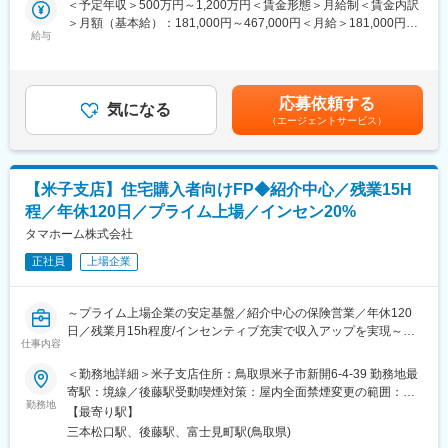
＜予定年収＞500万円～1,200万円＜賃金形態＞月給制＜賃金内訳
価する風土があります。
＞月額（基本給）：181,000円～467,000円＜月給＞181,000円～
■職務詳細：
給与
467,000円＜昇給有無＞有＜残業手当＞有＜給与補足＞※上記は想
■当社の魅力：
・同社で建築を検討のお客様へライフプランのご提案、住宅資金
定年収であり、給与詳細は従業員区分、経験、スキル等により決
当社は創業からわずか15年でプライム市場上場を実現し、業界ト
計画、住宅ローンや税務等のFP相談業務
定いたします。※上記年収は想定歩合を含んだ金額となっておりま
ップクラスの売上規模を誇る住宅メーカーです。
・お客様ニーズに合わせた住宅ローンのご提案
す。■昇給：年1回（6月）■賞与：年2回（6、12月）※業績連動型
低価格×良品質を強みに成長を続けており、安定した顧客基盤があ
応募依頼する
・同社で建築されたお客様へ火災保険の販売および住宅営業担当
気になる
賃金はあくまでも目安の金額であり、選考を通じて上下する可能
ります。年休120日、残業月15時間程度に加え、住宅手当や資格
（エージェントサービス）
者の販売支援（火災保険は基本的には住宅営業担当者が販売致し
性があります。月給(月額)は固定手当を含めた表記です。
手当など福利厚生も充実。長期的に成果を上げながら働きやすさ
ます）
も実現できる環境です。
・お客様ニーズに合わせた生命保険の販売（当社は生命保険会社8
社の乗合代理店のため複数の商品から厳選してご提案が可能で
【米子支店】住宅購入者向けFP◆紹介中心／残業15H
す）
変更の範囲：本文参照
程／年休120日／プライム上場／インセン20%
■業務の特徴：
タマホーム株式会社
金融部FP担当は住宅購入時に上記の金融サービスの提供を通じ、
正社員
上場企業
お客様へ安心を提供し一生涯のパートナーとしてお客様満足度の
向上を担える大変やりがいのある職種です。火災保険・住宅ロー
ンの実務未経験の方でも、入社後に所定の研修を実施し、専門知
～プライム上場企業の安定基盤／紹介中心の保険営業／年休120
識や営業スキルは習得できるため安心して就業いただけます。FP
日／残業月15h程度/インセンティブ充実で収入アップを実現～
担当1人あたり月平均で1回2時間程度の商談機会が20回ほどあり
仕事内容
ます。
■職務概要：
＜勤務地詳細＞米子支店住所：鳥取県米子市新開6-4-39 勤務地最
当社は累計引渡し棟数14万棟超を誇る低価格×良品質住宅のリー
寄駅：境線／後藤駅受動喫煙対策：屋内全面禁煙変更の範囲：会
■本ポジションの魅力：
ディングカンパニーです。
勤務地
社の定める事業所
・平均歩合(生命保険販売)：一般職：70万円／主任職：120万円／
【最寄り駅】
生命保険の提案先を自ら開拓する営業ではなく、住宅購入を検討
係長職：185万 ※年間／2020年実績
三本松口駅、後藤駅、富士見町駅(鳥取県)
するお客様のライフプラン設計から関わる営業スタイルです。