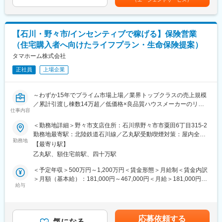
・住宅ローンや住宅資金計画に関する提案および各種手続き支援
性があります。月給(月額)は固定手当を含めた表記です。
おなじみの低価格良質住宅市場のリーディングカンパニーです。
・住宅営業担当と連携した火災保険提案および販売サポート
低価格×良品質が同社の強みであり、独自の流通／調達／工事を導
・複数の保険会社商品を活用した生命保険のコンサルティング営
入したことで一般的な住宅坪単価の約半分の値段を実現していま
業
す。さらに住宅性能も7項目中6項目が最高等級を取得し、低価格
【石川・野々市/インセンティブで稼げる】保険営業
・社内住宅営業との関係構築および紹介案件獲得のための連携強
×良品質の注文住宅を実現しています。
（住宅購入者へ向けたライフプラン・生命保険提案）
化
タマホーム株式会社
変更の範囲：本文参照
■組織構成：
正社員
上場企業
金融部門に所属し、住宅営業担当と密接に連携しながら業務を推
進します。
～わずか15年でプライム市場上場／業界トップクラスの売上規模
■本ポジションの魅力：
／累計引渡し棟数14万超／低価格×良品質ハウスメーカーのリー
住宅購入をきっかけとした顧客紹介型営業のため、飛び込みやテ
仕事内容
ディングカンパニー／残業月15h程度／年休120日～
レアポ中心ではなく、お客様へのコンサルティング提案に集中で
＜勤務地詳細＞野々市支店住所：石川県野々市市粟田6丁目315-2
きます。
■職務内容：
勤務地最寄駅：北陸鉄道石川線／乙丸駅受動喫煙対策：屋内全面
生命保険販売実績に応じたインセンティブ制度を導入しており、
同社住宅営業担当者より紹介されたお客様へ、FPとして住宅購入
勤務地
禁煙変更の範囲：会社の定める事業所
手数料の20％を還元。四半期ごとに支給され、継続的な収入形成
【最寄り駅】
へ向けたライフプランのご提案、各種金融商品の販売および販売
が可能です。一般職平均70万円、主任職平均120万円、係長職平
乙丸駅、額住宅前駅、四十万駅
支援を行っていただきます。
均185万円（年間実績）の歩合支給実績があり、成果を正当に評
【変更の範囲：会社の定める業務】
＜予定年収＞500万円～1,200万円＜賃金形態＞月給制＜賃金内訳
価する風土があります。
＞月額（基本給）：181,000円～467,000円＜月給＞181,000円～
■職務詳細：
給与
467,000円＜昇給有無＞有＜残業手当＞有＜給与補足＞※上記は想
■当社の魅力：
・同社で建築を検討のお客様へライフプランのご提案、住宅資金
定年収であり、給与詳細は従業員区分、経験、スキル等により決
当社は創業からわずか15年でプライム市場上場を実現し、業界ト
計画、住宅ローンや税務等のFP相談業務
定いたします。※上記年収は想定歩合を含んだ金額となっておりま
ップクラスの売上規模を誇る住宅メーカーです。
・お客様ニーズに合わせた住宅ローンのご提案
す。■昇給：年1回（6月）■賞与：年2回（6、12月）※業績連動型
低価格×良品質を強みに成長を続けており、安定した顧客基盤があ
応募依頼する
・同社で建築されたお客様へ火災保険の販売および住宅営業担当
気になる