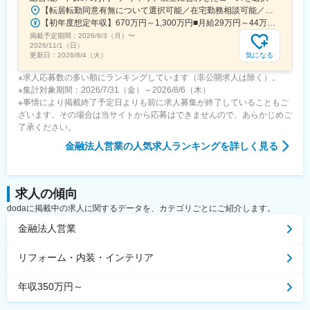
【転居転勤同意有無について選択可能／在宅勤務相談可能／全国募集】■転居転勤同意あり・「国の内外を問わない」または「本拠地を含む一定地域内（エリア）」を選択可能※本拠地とは中長期的に生活拠点とし、キャリアを築いていきたい場所※エリアとは、本拠地が広島県内にある場合「本拠地を含む一定地域内」は「中国・四国エリア内」■転居転勤同意なし・勤務地は希望を考慮の上、通勤可能な近県の事業所を予定・同意なしに転居を伴う転勤なし ＜選考・募集地域＞札幌・苫小牧｜函館｜北見｜旭川｜釧路｜帯広｜青森県｜秋田県｜岩手県｜宮城県｜山形県｜福島県｜首都圏（東京都・千葉県・神奈川県・埼玉県）｜茨城県｜栃木県｜群馬県｜新潟県｜山梨県｜長野県｜東海三県（愛知県・岐阜県・三重県）｜静岡県｜富山県｜石川県｜福井県｜関西（大阪府・京都府・兵庫県・滋賀県・奈良県・和歌山県）｜広島県｜岡山県｜山陰（島根県・鳥取県）｜山口県｜香川県｜徳島県｜愛媛県｜高知県｜福岡県・佐賀県｜大分県｜長崎県｜熊本県｜宮崎県｜鹿児島県｜沖縄県※2026年8月時点の勤務地一覧を記載（統廃合による変更の可能性あり）
【初年度想定年収】670万円～1,300万円■月給29万円～44万円（一律支給の固定手当2万円を含む）※前職給与水準を考慮の上決定します◎2026年4月から新人事制度を導入。以下2点のメリットが生まれます。１：採用地域にかかわらず、全社員が同一の処遇体系・評価制度になります。２：上記給与とは別に、転居転勤に同意し、転居転勤が実現した場合には本拠地から赴任先までの距離に応じて、転居転勤サポート手当（10万～13万4000円／月）が支給されます。
掲載予定期間：
2026/8/3（月）
〜
2026/11/1（日）
気になる
更新日：
2026/8/4（火）
※求人応募数の多い順にランキングしています（非公開求人は除く）。
※集計対象期間：2026/7/31（金）～2026/8/6（木）
※事情により掲載終了予定日よりも前に求人募集が終了していることもご
ざいます。その場合は当サイトから応募はできませんので、あらかじめご
了承ください。
金融法人営業
の人気求人ランキングを詳しく見る
求人の傾向
dodaに掲載中の求人に関するデータを、カテゴリごとにご紹介します。
金融法人営業
リフォーム・内装・インテリア
年収350万円～