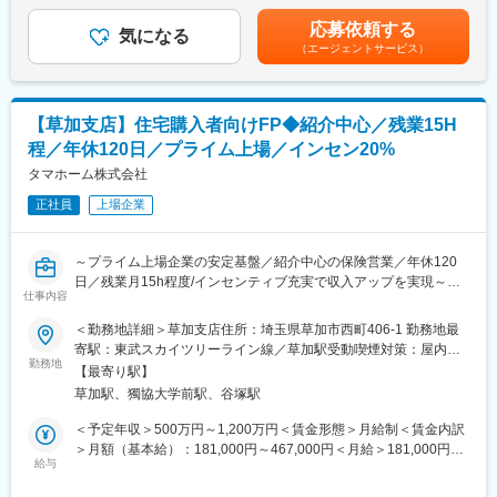
定いたします。※上記年収は想定歩合を含んだ金額となっておりま
「日本の家は高すぎる」。今から20数年前、創業者の玉木康裕が
・お客様ニーズに合わせた住宅ローンのご提案
す。■昇給：年1回（6月）■賞与：年2回（6、12月）※業績連動型
アメリカを訪れたときに感じたこの想いこそ、タマホームの原点
応募依頼する
・同社で建築されたお客様へ火災保険の販売および住宅営業担当
気になる
賃金はあくまでも目安の金額であり、選考を通じて上下する可能
です。同社は「HAPPY Life HAPPY Home タマホーム」のCMで
（エージェントサービス）
者の販売支援（火災保険は基本的には住宅営業担当者が販売致し
性があります。月給(月額)は固定手当を含めた表記です。
おなじみの低価格良質住宅市場のリーディングカンパニーです。
ます）
低価格×良品質が同社の強みであり、独自の流通／調達／工事を導
・お客様ニーズに合わせた生命保険の販売（当社は生命保険会社8
入したことで一般的な住宅坪単価の約半分の値段を実現していま
社の乗合代理店のため複数の商品から厳選してご提案が可能で
す。さらに住宅性能も7項目中6項目が最高等級を取得し、低価格
【草加支店】住宅購入者向けFP◆紹介中心／残業15H
す）
×良品質の注文住宅を実現しています。
程／年休120日／プライム上場／インセン20%
■業務の特徴：
タマホーム株式会社
変更の範囲：本文参照
金融部FP担当は住宅購入時に上記の金融サービスの提供を通じ、
正社員
上場企業
お客様へ安心を提供し一生涯のパートナーとしてお客様満足度の
向上を担える大変やりがいのある職種です。火災保険・住宅ロー
ンの実務未経験の方でも、入社後に所定の研修を実施し、専門知
～プライム上場企業の安定基盤／紹介中心の保険営業／年休120
識や営業スキルは習得できるため安心して就業いただけます。FP
日／残業月15h程度/インセンティブ充実で収入アップを実現～
担当1人あたり月平均で1回2時間程度の商談機会が20回ほどあり
仕事内容
ます。
■職務概要：
＜勤務地詳細＞草加支店住所：埼玉県草加市西町406-1 勤務地最
当社は累計引渡し棟数14万棟超を誇る低価格×良品質住宅のリー
寄駅：東武スカイツリーライン線／草加駅受動喫煙対策：屋内全
■本ポジションの魅力：
ディングカンパニーです。
勤務地
面禁煙変更の範囲：本文参照
・平均歩合(生命保険販売)：一般職：70万円／主任職：120万円／
【最寄り駅】
生命保険の提案先を自ら開拓する営業ではなく、住宅購入を検討
係長職：185万 ※年間／2020年実績
草加駅、獨協大学前駅、谷塚駅
するお客様のライフプラン設計から関わる営業スタイルです。
・残業時間は15時間程度で働きやすい職場です。
住宅ローン・火災保険・生命保険をワンストップで提案し、お客
＜予定年収＞500万円～1,200万円＜賃金形態＞月給制＜賃金内訳
様の住まいと人生を支える総合コンサルタントとして活躍できま
＞月額（基本給）：181,000円～467,000円＜月給＞181,000円～
■同社の魅力：
す。
給与
467,000円＜昇給有無＞有＜残業手当＞有＜給与補足＞※上記は想
【売上高1兆円を目指す低価格×良品質ハウスメーカーのリーディ
定年収であり、給与詳細は従業員区分、経験、スキル等により決
ングカンパニー】