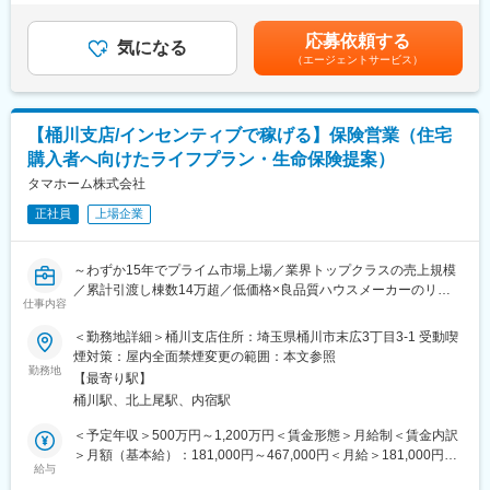
■業務詳細：
定いたします。※上記年収は想定歩合を含んだ金額となっておりま
「日本の家は高すぎる」。今から20数年前、創業者の玉木康裕が
・住宅購入を検討するお客様へのライフプラン設計およびFP相談
す。■昇給：年1回（6月）■賞与：年2回（6、12月）※業績連動型
アメリカを訪れたときに感じたこの想いこそ、タマホームの原点
応募依頼する
対応
気になる
賃金はあくまでも目安の金額であり、選考を通じて上下する可能
です。同社は「HAPPY Life HAPPY Home タマホーム」のCMで
（エージェントサービス）
・住宅ローンや住宅資金計画に関する提案および各種手続き支援
性があります。月給(月額)は固定手当を含めた表記です。
おなじみの低価格良質住宅市場のリーディングカンパニーです。
・住宅営業担当と連携した火災保険提案および販売サポート
低価格×良品質が同社の強みであり、独自の流通／調達／工事を導
・複数の保険会社商品を活用した生命保険のコンサルティング営
入したことで一般的な住宅坪単価の約半分の値段を実現していま
業
す。さらに住宅性能も7項目中6項目が最高等級を取得し、低価格
【桶川支店/インセンティブで稼げる】保険営業（住宅
・社内住宅営業との関係構築および紹介案件獲得のための連携強
×良品質の注文住宅を実現しています。
購入者へ向けたライフプラン・生命保険提案）
化
タマホーム株式会社
変更の範囲：本文参照
■組織構成：
正社員
上場企業
金融部門に所属し、住宅営業担当と密接に連携しながら業務を推
進します。
～わずか15年でプライム市場上場／業界トップクラスの売上規模
■本ポジションの魅力：
／累計引渡し棟数14万超／低価格×良品質ハウスメーカーのリー
住宅購入をきっかけとした顧客紹介型営業のため、飛び込みやテ
仕事内容
ディングカンパニー／残業月15h程度／年休120日～
レアポ中心ではなく、お客様へのコンサルティング提案に集中で
＜勤務地詳細＞桶川支店住所：埼玉県桶川市末広3丁目3-1 受動喫
きます。
■職務内容：
煙対策：屋内全面禁煙変更の範囲：本文参照
生命保険販売実績に応じたインセンティブ制度を導入しており、
同社住宅営業担当者より紹介されたお客様へ、FPとして住宅購入
勤務地
手数料の20％を還元。四半期ごとに支給され、継続的な収入形成
【最寄り駅】
へ向けたライフプランのご提案、各種金融商品の販売および販売
が可能です。一般職平均70万円、主任職平均120万円、係長職平
桶川駅、北上尾駅、内宿駅
支援を行っていただきます。
均185万円（年間実績）の歩合支給実績があり、成果を正当に評
【変更の範囲：会社の定める業務】
＜予定年収＞500万円～1,200万円＜賃金形態＞月給制＜賃金内訳
価する風土があります。
＞月額（基本給）：181,000円～467,000円＜月給＞181,000円～
■職務詳細：
給与
467,000円＜昇給有無＞有＜残業手当＞有＜給与補足＞※上記は想
■当社の魅力：
・同社で建築を検討のお客様へライフプランのご提案、住宅資金