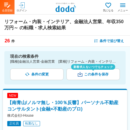
会員登録
ログイン
気になる
メニュー
リフォーム・内装・インテリア、金融法人営業、年収350
万円～
の転職・求人検索結果
26
条件で並び替え
件
現在の検索条件
[職種]金融法人営業-金融営業 [業種]リフォーム・内装・インテリア-建設・プラント・不動産業界 [年収]350万円～
新着求人をいつでもチェック
条件の変更
この条件を保存
NEW
【南青山/ノルマ無し・100％反響】パーソナル不動産
コンサルタント(金融×不動産のプロ)
株式会社I-House
正社員
転勤なし