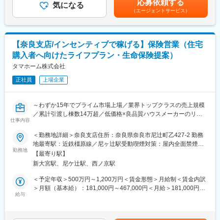
応募依頼する
・同社で建築されたお客様へ火災保険の販売および住宅営業担当
気になる
賃金はあくまでも目安の金額であり、選考を通じて上下する可能
です。同社は「HAPPY Life HAPPY Home タマホーム」のCMで
（エージェントサービス）
者の販売支援（火災保険は基本的には住宅営業担当者が販売致し
性があります。月給(月額)は固定手当を含めた表記です。
おなじみの低価格良質住宅市場のリーディングカンパニーです。
ます）
低価格×良品質が同社の強みであり、独自の流通／調達／工事を導
・お客様ニーズに合わせた生命保険の販売（当社は生命保険会社8
入したことで一般的な住宅坪単価の約半分の値段を実現していま
社の乗合代理店のため複数の商品から厳選してご提案が可能で
す。さらに住宅性能も7項目中6項目が最高等級を取得し、低価格
【奈良支店/インセンティブで稼げる】保険営業（住宅
す）
×良品質の注文住宅を実現しています。
購入者へ向けたライフプラン・生命保険提案）
■業務の特徴：
タマホーム株式会社
変更の範囲：本文参照
金融部FP担当は住宅購入時に上記の金融サービスの提供を通じ、
正社員
上場企業
お客様へ安心を提供し一生涯のパートナーとしてお客様満足度の
向上を担える大変やりがいのある職種です。火災保険・住宅ロー
ンの実務未経験の方でも、入社後に所定の研修を実施し、専門知
～わずか15年でプライム市場上場／業界トップクラスの売上規模
識や営業スキルは習得できるため安心して就業いただけます。FP
／累計引渡し棟数14万超／低価格×良品質ハウスメーカーのリー
担当1人あたり月平均で1回2時間程度の商談機会が20回ほどあり
仕事内容
ディングカンパニー／残業月15h程度／年休120日～
ます。
＜勤務地詳細＞奈良支店住所：奈良県奈良市尼辻町乙427-2 勤務
■職務内容：
地最寄駅：近鉄橿原線／尼ヶ辻駅受動喫煙対策：屋内全面禁煙変
■本ポジションの魅力：
同社住宅営業担当者より紹介されたお客様へ、FPとして住宅購入
勤務地
更の範囲：本文参照
・平均歩合(生命保険販売)：一般職：70万円／主任職：120万円／
【最寄り駅】
へ向けたライフプランのご提案、各種金融商品の販売および販売
係長職：185万 ※年間／2020年実績
新大宮駅、尼ケ辻駅、西ノ京駅
支援を行っていただきます。
・残業時間は15時間程度で働きやすい職場です。
【変更の範囲：会社の定める業務】
＜予定年収＞500万円～1,200万円＜賃金形態＞月給制＜賃金内訳
＞月額（基本給）：181,000円～467,000円＜月給＞181,000円～
■同社の魅力：
■職務詳細：
給与
467,000円＜昇給有無＞有＜残業手当＞有＜給与補足＞※上記は想
【売上高1兆円を目指す低価格×良品質ハウスメーカーのリーディ
・同社で建築を検討のお客様へライフプランのご提案、住宅資金
定年収であり、給与詳細は従業員区分、経験、スキル等により決
ングカンパニー】
計画、住宅ローンや税務等のFP相談業務
定いたします。※上記年収は想定歩合を含んだ金額となっておりま
「日本の家は高すぎる」。今から20数年前、創業者の玉木康裕が