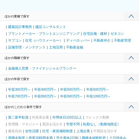
ほかの業種で探す
建築設計事務所
建設コンサルタント
プラントメーカー・プラントエンジニアリング
住宅設備・建材
ゼネコン
サブコン
住宅（ハウスメーカー）
ディベロッパー
不動産仲介
不動産管理
設備管理・メンテナンス
土地活用
不動産金融
ほかの職種で探す
金融個人営業・ファイナンシャルプランナー
ほかの年収で探す
年収300万円～
年収400万円～
年収500万円～
年収600万円～
年収700万円～
年収800万円～
年収900万円～
年収1000万円～
ほかのこだわり条件で探す
第二新卒歓迎
外資系企業
年間休日120日以上
フレックス勤務
管理職・マネジャー
英語を活かす
学歴不問
転勤なし（勤務地限定）
服装自由
女性活躍
社宅・家賃補助制度
上場企業
中国語を活かす
退職金制度
残業20時間未満
完全週休2日制
職種未経験歓迎
土日祝休み