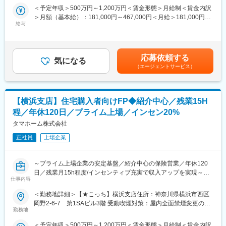
・残業時間は15時間程度で働きやすい職場です。
住宅ローン・火災保険・生命保険をワンストップで提案し、お客
＜予定年収＞500万円～1,200万円＜賃金形態＞月給制＜賃金内訳
様の住まいと人生を支える総合コンサルタントとして活躍できま
＞月額（基本給）：181,000円～467,000円＜月給＞181,000円～
■同社の魅力：
す。
給与
467,000円＜昇給有無＞有＜残業手当＞有＜給与補足＞※上記は想
【売上高1兆円を目指す低価格×良品質ハウスメーカーのリーディ
定年収であり、給与詳細は従業員区分、経験、スキル等により決
ングカンパニー】
■業務詳細：
定いたします。※上記年収は想定歩合を含んだ金額となっておりま
「日本の家は高すぎる」。今から20数年前、創業者の玉木康裕が
・住宅購入を検討するお客様へのライフプラン設計およびFP相談
す。■昇給：年1回（6月）■賞与：年2回（6、12月）※業績連動型
アメリカを訪れたときに感じたこの想いこそ、タマホームの原点
応募依頼する
対応
気になる
賃金はあくまでも目安の金額であり、選考を通じて上下する可能
です。同社は「HAPPY Life HAPPY Home タマホーム」のCMで
（エージェントサービス）
・住宅ローンや住宅資金計画に関する提案および各種手続き支援
性があります。月給(月額)は固定手当を含めた表記です。
おなじみの低価格良質住宅市場のリーディングカンパニーです。
・住宅営業担当と連携した火災保険提案および販売サポート
低価格×良品質が同社の強みであり、独自の流通／調達／工事を導
・複数の保険会社商品を活用した生命保険のコンサルティング営
入したことで一般的な住宅坪単価の約半分の値段を実現していま
業
す。さらに住宅性能も7項目中6項目が最高等級を取得し、低価格
【横浜支店】住宅購入者向けFP◆紹介中心／残業15H
・社内住宅営業との関係構築および紹介案件獲得のための連携強
×良品質の注文住宅を実現しています。
程／年休120日／プライム上場／インセン20%
化
タマホーム株式会社
変更の範囲：本文参照
■組織構成：
正社員
上場企業
金融部門に所属し、住宅営業担当と密接に連携しながら業務を推
進します。
～プライム上場企業の安定基盤／紹介中心の保険営業／年休120
■本ポジションの魅力：
日／残業月15h程度/インセンティブ充実で収入アップを実現～
住宅購入をきっかけとした顧客紹介型営業のため、飛び込みやテ
仕事内容
レアポ中心ではなく、お客様へのコンサルティング提案に集中で
■職務概要：
＜勤務地詳細＞【★こっち】横浜支店住所：神奈川県横浜市西区
きます。
当社は累計引渡し棟数14万棟超を誇る低価格×良品質住宅のリー
岡野2-6-7 第1SAビル3階 受動喫煙対策：屋内全面禁煙変更の範
生命保険販売実績に応じたインセンティブ制度を導入しており、
ディングカンパニーです。
勤務地
囲：会社の定める事業所
手数料の20％を還元。四半期ごとに支給され、継続的な収入形成
生命保険の提案先を自ら開拓する営業ではなく、住宅購入を検討
が可能です。一般職平均70万円、主任職平均120万円、係長職平
＜予定年収＞500万円～1,200万円＜賃金形態＞月給制＜賃金内訳