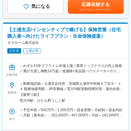
・お客様ニーズに合わせた住宅ローンのご提案
す。■昇給：年1回（6月）■賞与：年2回（6、12月）※業績連動型
アメリカを訪れたときに感じたこの想いこそ、タマホームの原点
応募依頼する
・同社で建築されたお客様へ火災保険の販売および住宅営業担当
気になる
賃金はあくまでも目安の金額であり、選考を通じて上下する可能
です。同社は「HAPPY Life HAPPY Home タマホーム」のCMで
（エージェントサービス）
者の販売支援（火災保険は基本的には住宅営業担当者が販売致し
性があります。月給(月額)は固定手当を含めた表記です。
おなじみの低価格良質住宅市場のリーディングカンパニーです。
ます）
低価格×良品質が同社の強みであり、独自の流通／調達／工事を導
・お客様ニーズに合わせた生命保険の販売（当社は生命保険会社8
入したことで一般的な住宅坪単価の約半分の値段を実現していま
社の乗合代理店のため複数の商品から厳選してご提案が可能で
す。さらに住宅性能も7項目中6項目が最高等級を取得し、低価格
【土浦支店/インセンティブで稼げる】保険営業（住宅
す）
×良品質の注文住宅を実現しています。
購入者へ向けたライフプラン・生命保険提案）
■業務の特徴：
タマホーム株式会社
変更の範囲：本文参照
金融部FP担当は住宅購入時に上記の金融サービスの提供を通じ、
正社員
上場企業
お客様へ安心を提供し一生涯のパートナーとしてお客様満足度の
向上を担える大変やりがいのある職種です。火災保険・住宅ロー
ンの実務未経験の方でも、入社後に所定の研修を実施し、専門知
～わずか15年でプライム市場上場／業界トップクラスの売上規模
識や営業スキルは習得できるため安心して就業いただけます。FP
／累計引渡し棟数14万超／低価格×良品質ハウスメーカーのリー
担当1人あたり月平均で1回2時間程度の商談機会が20回ほどあり
仕事内容
ディングカンパニー／残業月15h程度／年休120日～
ます。
＜勤務地詳細＞土浦支店住所：茨城県土浦市中村南６丁目６－１
■職務内容：
４ 勤務地最寄駅：JR常磐線／荒川沖駅受動喫煙対策：屋内全面禁
■本ポジションの魅力：
同社住宅営業担当者より紹介されたお客様へ、FPとして住宅購入
勤務地
煙変更の範囲：本文参照
・平均歩合(生命保険販売)：一般職：70万円／主任職：120万円／
【最寄り駅】
へ向けたライフプランのご提案、各種金融商品の販売および販売
係長職：185万 ※年間／2020年実績
荒川沖駅、ひたち野うしく駅
支援を行っていただきます。
・残業時間は15時間程度で働きやすい職場です。
【変更の範囲：会社の定める業務】
＜予定年収＞500万円～1,200万円＜賃金形態＞月給制＜賃金内訳
＞月額（基本給）：181,000円～467,000円＜月給＞181,000円～
■同社の魅力：
■職務詳細：
給与
467,000円＜昇給有無＞有＜残業手当＞有＜給与補足＞※上記は想
【売上高1兆円を目指す低価格×良品質ハウスメーカーのリーディ
・同社で建築を検討のお客様へライフプランのご提案、住宅資金
定年収であり、給与詳細は従業員区分、経験、スキル等により決
ングカンパニー】
計画、住宅ローンや税務等のFP相談業務