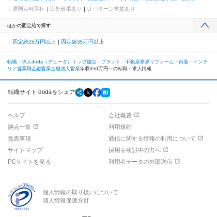
原則定時退社
海外出張あり
U・Iターン支援あり
ほかの固定給で探す
固定給25万円以上
固定給35万円以上
転職・求人doda（デューダ）トップ
建設・プラント・不動産業界
リフォーム・内装・インテ
リア
営業職
金融営業
金融法人営業
年収350万円～の転職・求人情報
転職サイト dodaをシェア
ヘルプ
会社概要
拠点一覧
利用規約
免責事項
通信に関する情報の利用について
サイトマップ
採用を検討中の方へ
PCサイトを見る
利用者データの外部送信
個人情報の取り扱いについて
個人情報保護方針