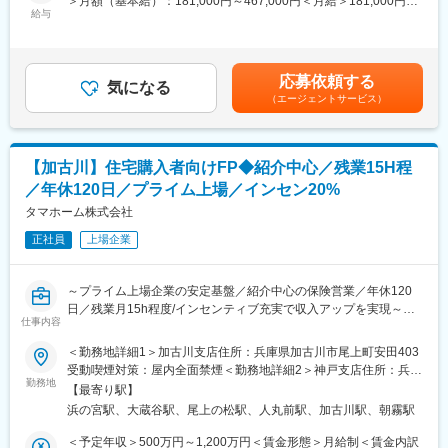
＞月額（基本給）：181,000円～467,000円＜月給＞181,000円～
■同社の魅力：
す。
給与
467,000円＜昇給有無＞有＜残業手当＞有＜給与補足＞※上記は想
【売上高1兆円を目指す低価格×良品質ハウスメーカーのリーディ
定年収であり、給与詳細は従業員区分、経験、スキル等により決
ングカンパニー】
■業務詳細：
定いたします。※上記年収は想定歩合を含んだ金額となっておりま
「日本の家は高すぎる」。今から20数年前、創業者の玉木康裕が
・住宅購入を検討するお客様へのライフプラン設計およびFP相談
す。■昇給：年1回（6月）■賞与：年2回（6、12月）※業績連動型
アメリカを訪れたときに感じたこの想いこそ、タマホームの原点
応募依頼する
対応
気になる
賃金はあくまでも目安の金額であり、選考を通じて上下する可能
です。同社は「HAPPY Life HAPPY Home タマホーム」のCMで
（エージェントサービス）
・住宅ローンや住宅資金計画に関する提案および各種手続き支援
性があります。月給(月額)は固定手当を含めた表記です。
おなじみの低価格良質住宅市場のリーディングカンパニーです。
・住宅営業担当と連携した火災保険提案および販売サポート
低価格×良品質が同社の強みであり、独自の流通／調達／工事を導
・複数の保険会社商品を活用した生命保険のコンサルティング営
入したことで一般的な住宅坪単価の約半分の値段を実現していま
業
す。さらに住宅性能も7項目中6項目が最高等級を取得し、低価格
【加古川】住宅購入者向けFP◆紹介中心／残業15H程
・社内住宅営業との関係構築および紹介案件獲得のための連携強
×良品質の注文住宅を実現しています。
／年休120日／プライム上場／インセン20%
化
タマホーム株式会社
変更の範囲：会社の定める業務
■組織構成：
正社員
上場企業
金融部門に所属し、住宅営業担当と密接に連携しながら業務を推
進します。
～プライム上場企業の安定基盤／紹介中心の保険営業／年休120
■本ポジションの魅力：
日／残業月15h程度/インセンティブ充実で収入アップを実現～
住宅購入をきっかけとした顧客紹介型営業のため、飛び込みやテ
仕事内容
レアポ中心ではなく、お客様へのコンサルティング提案に集中で
■職務概要：
＜勤務地詳細1＞加古川支店住所：兵庫県加古川市尾上町安田403
きます。
当社は累計引渡し棟数14万棟超を誇る低価格×良品質住宅のリー
受動喫煙対策：屋内全面禁煙＜勤務地詳細2＞神戸支店住所：兵庫
生命保険販売実績に応じたインセンティブ制度を導入しており、
ディングカンパニーです。
勤務地
県神戸市西区伊川谷町有瀬1369 勤務地最寄駅：山陽本線・山陽電
手数料の20％を還元。四半期ごとに支給され、継続的な収入形成
【最寄り駅】
生命保険の提案先を自ら開拓する営業ではなく、住宅購入を検討
鉄本線／大蔵谷駅受動喫煙対策：屋内全面禁煙変更の範囲：本文
が可能です。一般職平均70万円、主任職平均120万円、係長職平
浜の宮駅、大蔵谷駅、尾上の松駅、人丸前駅、加古川駅、朝霧駅
するお客様のライフプラン設計から関わる営業スタイルです。
参照
均185万円（年間実績）の歩合支給実績があり、成果を正当に評
住宅ローン・火災保険・生命保険をワンストップで提案し、お客
＜予定年収＞500万円～1,200万円＜賃金形態＞月給制＜賃金内訳
価する風土があります。