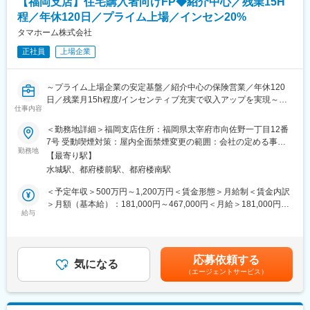
【福岡支店】住宅購入者向けFP◆紹介中心／残業15H
・社内住宅営業との関係構築および紹介案件獲得のための連携強
程／年休120日／プライム上場／インセン20%
化
タマホーム株式会社
■組織構成：
正社員
上場企業
金融部門に所属し、住宅営業担当と密接に連携しながら業務を推
進します。
～プライム上場企業の安定基盤／紹介中心の保険営業／年休120
■本ポジションの魅力：
日／残業月15h程度/インセンティブ充実で収入アップを実現～
住宅購入をきっかけとした顧客紹介型営業のため、飛び込みやテ
仕事内容
レアポ中心ではなく、お客様へのコンサルティング提案に集中で
■職務概要：
＜勤務地詳細＞福岡支店住所：福岡県太宰府市向佐野一丁目12番
きます。
当社は累計引渡し棟数14万棟超を誇る低価格×良品質住宅のリー
7号 受動喫煙対策：屋内全面禁煙変更の範囲：会社の定める事業
生命保険販売実績に応じたインセンティブ制度を導入しており、
ディングカンパニーです。
勤務地
所
手数料の20％を還元。四半期ごとに支給され、継続的な収入形成
【最寄り駅】
生命保険の提案先を自ら開拓する営業ではなく、住宅購入を検討
が可能です。一般職平均70万円、主任職平均120万円、係長職平
水城駅、都府楼前駅、都府楼南駅
するお客様のライフプラン設計から関わる営業スタイルです。
均185万円（年間実績）の歩合支給実績があり、成果を正当に評
住宅ローン・火災保険・生命保険をワンストップで提案し、お客
＜予定年収＞500万円～1,200万円＜賃金形態＞月給制＜賃金内訳
価する風土があります。
様の住まいと人生を支える総合コンサルタントとして活躍できま
＞月額（基本給）：181,000円～467,000円＜月給＞181,000円～
す。
給与
467,000円＜昇給有無＞有＜残業手当＞有＜給与補足＞※上記は想
■当社の魅力：
定年収であり、給与詳細は従業員区分、経験、スキル等により決
当社は創業からわずか15年でプライム市場上場を実現し、業界ト
■業務詳細：
定いたします。※上記年収は想定歩合を含んだ金額となっておりま
ップクラスの売上規模を誇る住宅メーカーです。
・住宅購入を検討するお客様へのライフプラン設計およびFP相談
す。■昇給：年1回（6月）■賞与：年2回（6、12月）※業績連動型
低価格×良品質を強みに成長を続けており、安定した顧客基盤があ
応募依頼する
対応
気になる
賃金はあくまでも目安の金額であり、選考を通じて上下する可能
ります。年休120日、残業月15時間程度に加え、住宅手当や資格
（エージェントサービス）
・住宅ローンや住宅資金計画に関する提案および各種手続き支援
性があります。月給(月額)は固定手当を含めた表記です。
手当など福利厚生も充実。長期的に成果を上げながら働きやすさ
・住宅営業担当と連携した火災保険提案および販売サポート
も実現できる環境です。
・複数の保険会社商品を活用した生命保険のコンサルティング営