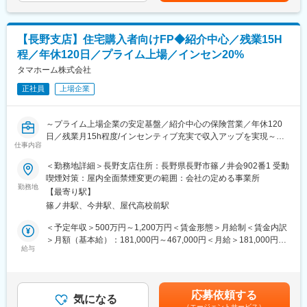
ます）
・お客様ニーズに合わせた生命保険の販売（当社は生命保険会社8
社の乗合代理店のため複数の商品から厳選してご提案が可能で
【長野支店】住宅購入者向けFP◆紹介中心／残業15H
す）
程／年休120日／プライム上場／インセン20%
■業務の特徴：
タマホーム株式会社
金融部FP担当は住宅購入時に上記の金融サービスの提供を通じ、
正社員
上場企業
お客様へ安心を提供し一生涯のパートナーとしてお客様満足度の
向上を担える大変やりがいのある職種です。火災保険・住宅ロー
ンの実務未経験の方でも、入社後に所定の研修を実施し、専門知
～プライム上場企業の安定基盤／紹介中心の保険営業／年休120
識や営業スキルは習得できるため安心して就業いただけます。FP
日／残業月15h程度/インセンティブ充実で収入アップを実現～
担当1人あたり月平均で1回2時間程度の商談機会が20回ほどあり
仕事内容
ます。
■職務概要：
＜勤務地詳細＞長野支店住所：長野県長野市篠ノ井会902番1 受動
当社は累計引渡し棟数14万棟超を誇る低価格×良品質住宅のリー
喫煙対策：屋内全面禁煙変更の範囲：会社の定める事業所
■本ポジションの魅力：
ディングカンパニーです。
勤務地
・平均歩合(生命保険販売)：一般職：70万円／主任職：120万円／
【最寄り駅】
生命保険の提案先を自ら開拓する営業ではなく、住宅購入を検討
係長職：185万 ※年間／2020年実績
篠ノ井駅、今井駅、屋代高校前駅
するお客様のライフプラン設計から関わる営業スタイルです。
・残業時間は15時間程度で働きやすい職場です。
住宅ローン・火災保険・生命保険をワンストップで提案し、お客
＜予定年収＞500万円～1,200万円＜賃金形態＞月給制＜賃金内訳
様の住まいと人生を支える総合コンサルタントとして活躍できま
＞月額（基本給）：181,000円～467,000円＜月給＞181,000円～
■同社の魅力：
す。
給与
467,000円＜昇給有無＞有＜残業手当＞有＜給与補足＞※上記は想
【売上高1兆円を目指す低価格×良品質ハウスメーカーのリーディ
定年収であり、給与詳細は従業員区分、経験、スキル等により決
ングカンパニー】
■業務詳細：
定いたします。※上記年収は想定歩合を含んだ金額となっておりま
「日本の家は高すぎる」。今から20数年前、創業者の玉木康裕が
・住宅購入を検討するお客様へのライフプラン設計およびFP相談
す。■昇給：年1回（6月）■賞与：年2回（6、12月）※業績連動型
アメリカを訪れたときに感じたこの想いこそ、タマホームの原点
応募依頼する
対応
気になる
賃金はあくまでも目安の金額であり、選考を通じて上下する可能
です。同社は「HAPPY Life HAPPY Home タマホーム」のCMで
（エージェントサービス）