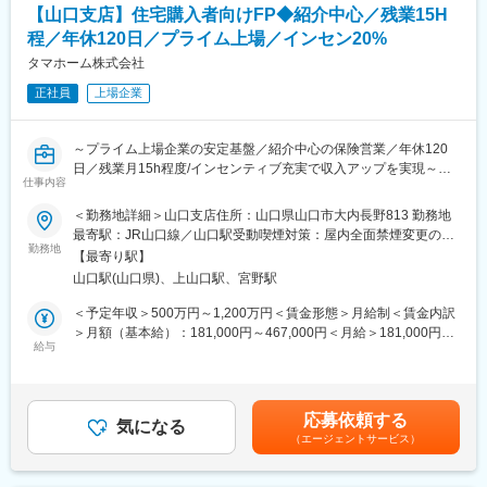
業
【山口支店】住宅購入者向けFP◆紹介中心／残業15H
・社内住宅営業との関係構築および紹介案件獲得のための連携強
変更の範囲：会社の定める業務
程／年休120日／プライム上場／インセン20%
化
タマホーム株式会社
■組織構成：
正社員
上場企業
金融部門に所属し、住宅営業担当と密接に連携しながら業務を推
進します。
～プライム上場企業の安定基盤／紹介中心の保険営業／年休120
■本ポジションの魅力：
日／残業月15h程度/インセンティブ充実で収入アップを実現～
住宅購入をきっかけとした顧客紹介型営業のため、飛び込みやテ
仕事内容
レアポ中心ではなく、お客様へのコンサルティング提案に集中で
■職務概要：
＜勤務地詳細＞山口支店住所：山口県山口市大内長野813 勤務地
きます。
当社は累計引渡し棟数14万棟超を誇る低価格×良品質住宅のリー
最寄駅：JR山口線／山口駅受動喫煙対策：屋内全面禁煙変更の範
生命保険販売実績に応じたインセンティブ制度を導入しており、
ディングカンパニーです。
勤務地
囲：会社の定める事業所
手数料の20％を還元。四半期ごとに支給され、継続的な収入形成
【最寄り駅】
生命保険の提案先を自ら開拓する営業ではなく、住宅購入を検討
が可能です。一般職平均70万円、主任職平均120万円、係長職平
山口駅(山口県)、上山口駅、宮野駅
するお客様のライフプラン設計から関わる営業スタイルです。
均185万円（年間実績）の歩合支給実績があり、成果を正当に評
住宅ローン・火災保険・生命保険をワンストップで提案し、お客
＜予定年収＞500万円～1,200万円＜賃金形態＞月給制＜賃金内訳
価する風土があります。
様の住まいと人生を支える総合コンサルタントとして活躍できま
＞月額（基本給）：181,000円～467,000円＜月給＞181,000円～
す。
給与
467,000円＜昇給有無＞有＜残業手当＞有＜給与補足＞※上記は想
■当社の魅力：
定年収であり、給与詳細は従業員区分、経験、スキル等により決
当社は創業からわずか15年でプライム市場上場を実現し、業界ト
■業務詳細：
定いたします。※上記年収は想定歩合を含んだ金額となっておりま
ップクラスの売上規模を誇る住宅メーカーです。
・住宅購入を検討するお客様へのライフプラン設計およびFP相談
す。■昇給：年1回（6月）■賞与：年2回（6、12月）※業績連動型
低価格×良品質を強みに成長を続けており、安定した顧客基盤があ
応募依頼する
対応
気になる
賃金はあくまでも目安の金額であり、選考を通じて上下する可能
ります。年休120日、残業月15時間程度に加え、住宅手当や資格
（エージェントサービス）
・住宅ローンや住宅資金計画に関する提案および各種手続き支援
性があります。月給(月額)は固定手当を含めた表記です。
手当など福利厚生も充実。長期的に成果を上げながら働きやすさ
・住宅営業担当と連携した火災保険提案および販売サポート
も実現できる環境です。
・複数の保険会社商品を活用した生命保険のコンサルティング営