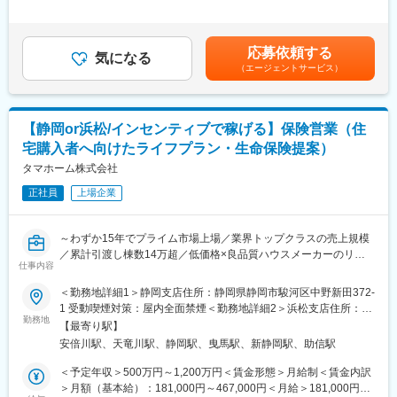
・同社で建築を検討のお客様へライフプランのご提案、住宅資金
定年収であり、給与詳細は従業員区分、経験、スキル等により決
ングカンパニー】
計画、住宅ローンや税務等のFP相談業務
定いたします。※上記年収は想定歩合を含んだ金額となっておりま
「日本の家は高すぎる」。今から20数年前、創業者の玉木康裕が
・お客様ニーズに合わせた住宅ローンのご提案
す。■昇給：年1回（6月）■賞与：年2回（6、12月）※業績連動型
アメリカを訪れたときに感じたこの想いこそ、タマホームの原点
応募依頼する
・同社で建築されたお客様へ火災保険の販売および住宅営業担当
気になる
賃金はあくまでも目安の金額であり、選考を通じて上下する可能
です。同社は「HAPPY Life HAPPY Home タマホーム」のCMで
（エージェントサービス）
者の販売支援（火災保険は基本的には住宅営業担当者が販売致し
性があります。月給(月額)は固定手当を含めた表記です。
おなじみの低価格良質住宅市場のリーディングカンパニーです。
ます）
低価格×良品質が同社の強みであり、独自の流通／調達／工事を導
・お客様ニーズに合わせた生命保険の販売（当社は生命保険会社8
入したことで一般的な住宅坪単価の約半分の値段を実現していま
社の乗合代理店のため複数の商品から厳選してご提案が可能で
す。さらに住宅性能も7項目中6項目が最高等級を取得し、低価格
【静岡or浜松/インセンティブで稼げる】保険営業（住
す）
×良品質の注文住宅を実現しています。
宅購入者へ向けたライフプラン・生命保険提案）
■業務の特徴：
タマホーム株式会社
変更の範囲：本文参照
金融部FP担当は住宅購入時に上記の金融サービスの提供を通じ、
正社員
上場企業
お客様へ安心を提供し一生涯のパートナーとしてお客様満足度の
向上を担える大変やりがいのある職種です。火災保険・住宅ロー
ンの実務未経験の方でも、入社後に所定の研修を実施し、専門知
～わずか15年でプライム市場上場／業界トップクラスの売上規模
識や営業スキルは習得できるため安心して就業いただけます。FP
／累計引渡し棟数14万超／低価格×良品質ハウスメーカーのリー
担当1人あたり月平均で1回2時間程度の商談機会が20回ほどあり
仕事内容
ディングカンパニー／残業月15h程度／年休120日～
ます。
＜勤務地詳細1＞静岡支店住所：静岡県静岡市駿河区中野新田372-
■職務内容：
1 受動喫煙対策：屋内全面禁煙＜勤務地詳細2＞浜松支店住所：静
■本ポジションの魅力：
同社住宅営業担当者より紹介されたお客様へ、FPとして住宅購入
勤務地
岡県浜松市中央区和田町640番地1 受動喫煙対策：屋内全面禁煙変
・平均歩合(生命保険販売)：一般職：70万円／主任職：120万円／
【最寄り駅】
へ向けたライフプランのご提案、各種金融商品の販売および販売
更の範囲：会社の定める事業所
係長職：185万 ※年間／2020年実績
安倍川駅、天竜川駅、静岡駅、曳馬駅、新静岡駅、助信駅
支援を行っていただきます。
・残業時間は15時間程度で働きやすい職場です。
【変更の範囲：会社の定める業務】
＜予定年収＞500万円～1,200万円＜賃金形態＞月給制＜賃金内訳
＞月額（基本給）：181,000円～467,000円＜月給＞181,000円～
■同社の魅力：