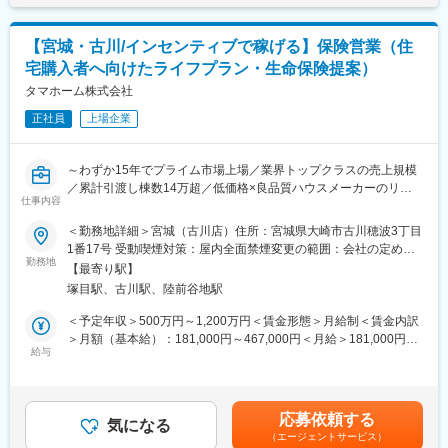
固定手当を含めた表記です。
・財務経理部には4名、 人事総務部には5名、本部長を含めて10名
「健康経営」を進めています。
が在籍しています。
・企業主導型保育園「なないろ保育園」を運営し、育児をしなが
【宮城・古川/インセンティブで稼げる】保険営業（住
ら働く社員の持続可能なワークライフバランスの実現を目指して
■会社の魅力・特徴
宅購入者へ向けたライフプラン・生命保険提案）
います。
◎『不動産に命を吹き込む』をテーマとした不動産再生事業を展
・木造建築を通じて地球温暖化防止に貢献している点、社員のワ
タマホーム株式会社
開人口減少・不動産の老朽化に伴い、空室が多い中古物件が増
ークライフバランスを充実させる取り組みを行っている点、が評
加…当社はこれらの物件を買い取り、エリアや地域特性を活かし
正社員
上場企業
価され、山梨県（第1期やまなしSDGｓ推進企業）と甲府市（第1
て再生・再販することで「余っている家」を「住みたい家」に変
期甲府市SDGｓ推進パートナー）から、SDGｓに積極的に取り組
えて地域活性化に貢献しております。
む企業として認定されています。
～わずか15年でプライム市場上場／業界トップクラスの売上規模
変更の範囲：会社の定める業務
／累計引渡し棟数14万超／低価格×良品質ハウスメーカーのリー
変更の範囲：無
仕事内容
ディングカンパニー／残業月15h程度／年休120日～
＜勤務地詳細＞宮城（古川店）住所：宮城県大崎市古川穂波3丁目
■職務内容：
1番17号 受動喫煙対策：屋内全面禁煙変更の範囲：会社の定める
同社住宅営業担当者より紹介されたお客様へ、FPとして住宅購入
勤務地
事業所
【最寄り駅】
へ向けたライフプランのご提案、各種金融商品の販売および販売
塚目駅、古川駅、陸前谷地駅
支援を行っていただきます。
【変更の範囲：会社の定める業務】
＜予定年収＞500万円～1,200万円＜賃金形態＞月給制＜賃金内訳
＞月額（基本給）：181,000円～467,000円＜月給＞181,000円～
■職務詳細：
給与
467,000円＜昇給有無＞有＜残業手当＞有＜給与補足＞※上記は想
・同社で建築を検討のお客様へライフプランのご提案、住宅資金
定年収であり、給与詳細は従業員区分、経験、スキル等により決
計画、住宅ローンや税務等のFP相談業務
定いたします。※上記年収は想定歩合を含んだ金額となっておりま
・お客様ニーズに合わせた住宅ローンのご提案
す。■昇給：年1回（6月）■賞与：年2回（6、12月）※業績連動型
応募依頼する
・同社で建築されたお客様へ火災保険の販売および住宅営業担当
気になる
賃金はあくまでも目安の金額であり、選考を通じて上下する可能
（エージェントサービス）
者の販売支援（火災保険は基本的には住宅営業担当者が販売致し
性があります。月給(月額)は固定手当を含めた表記です。