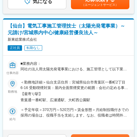
・自家消費型の太陽光発電設備工事（屋根上・野立て）
気になる
ます。※管理監督者の場合、月給400,000円／年収540万円（基本
に私たちの住む街を住みよい街、商売しやすい街にするお手伝い
（エージェントサービス）
・売電を目的とした野立て太陽光発電所の建設 等
給330,000円＋役職手当60,000円＋諸手当10,000円）※残業手当な
をしていきます。
し■賞与：年2回■昇給：年1回賃金はあくまでも目安の金額であ
◎「健康経営優良法人2026」に認定されました
■業務詳細：
り、選考を通じて上下する可能性があります。月給(月額)は固定手
◎元請けで、実際の施工は下請けの会社にお願いをします。
当を含めた表記です。
変更の範囲：会社の定める業務
【仙台】電気工事施工管理技士（太陽光発電事業）～
◎今のところ小～中規模が多く、メガソーラー発電所ではありま
元請け/宮城県内中心/健康経営優良法人～
せん。
◎再生可能エネルギー関連事業、グリーンエネルギー事業を拡大
新東総業株式会社
するうえで、国が目指している方針に基づき、カーボンゼロ達成
正社員
転勤なし
に向けて、地域の企業の皆様に太陽光発電設備設置による自家消
費の提案を行い、EPC事業者として施工を行います。未来の子供
たちのため地球環境守り、一緒に地域のグリーン電力会社として
■業務内容：
盛り上げましょう。
同社の法人用太陽光発電事業における、施工管理として以下業務
仕事内容
をお任せいたします。基本一人1案件でご対応頂く予定です。
■出張について：
・顧客との打ち合わせ
＜勤務地詳細＞仙台支店住所：宮城県仙台市青葉区一番町2丁目
年2～3回（数週間～2ヶ月）を想定しています。
・見積・積算業務
6-16 受動喫煙対策：屋内全面禁煙変更の範囲：会社の定める事業
・図面（配線図）の作成
勤務地
所
■シントウグループについて：
【最寄り駅】
・工程管理、安全管理、人員手配 等
（1）新東保険：「安心をとどける」・保険で、わが社の使命は、
青葉通一番町駅、広瀬通駅、大町西公園駅
◎元請けで、実際の施工は下請けの会社にお願いをします。
みなさまに「安心な生活・安心な事業活動をしてもらうため」に
◎再生可能エネルギー関連事業、グリーンエネルギー事業を拡大
＜予定年収＞370万円～520万円＜賃金形態＞月給制役職付きでの
保険という商品を提供し、安心して幸せな生活を過ごしてもらう
するうえで、国が目指している方針に基づき、カーボンゼロ達成
採用の場合は、役職手当を支給します。なお、役職者は時間外手
ことです。保険とは「将来の安心」を提供するものだと思ってい
に向けて、地域の企業の皆様に太陽光発電設備設置による自家消
給与
当の支給対象外となります。＜賃金内訳＞月額（基本給）：
ます。
費の提案を行い、EPC事業者として施工を行います。未来の子供
230,000円～330,000円その他固定手当/月：10,000円固定残業手
（2）新東運輸：「信頼を運ぶ」・物流で、私たちの住む街を元気
たちのため地球環境守り、一緒に地域のグリーン電力会社として
当/月：44,000円～64,000円（固定残業時間25時間0分/月）超過し
にお客様のつくった商品を「安全・安心・より早く」運びます。
盛り上げましょう。