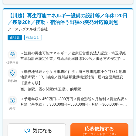
■業務詳細：
・営農型ソーラーシェアリングの施工管理
・公共施設や建物屋根上太陽光、野立て太陽光発電所、系統用蓄
【川越】再生可能エネルギー設備の設計等／年休120日
電池、EV、充電器の設計
／残業20h／夜勤・宿泊伴う出張の突発対応原則無
・工事監理 電気設備の積算
・品質・安全管理
アースシグナル株式会社
・アフターフォロー
正社員
転勤なし
■案件について：
既存顧客からのご紹介、官公庁関連の案件メイン。
～注目の再生可能エネルギー／健康経営優良法人認定・埼玉県経
首都圏～東北、北陸での案件も一部あり。
営革新計画認定企業／有給消化率ほぼ100％／働き方の安定性と
工期は1カ月～1年程度。
仕事内容
社員全員の声が反映される環境～
＜勤務地詳細＞小ケ谷事務所住所：埼玉県川越市小ケ谷781 勤務
■業務の特徴：
■業務内容：
地最寄駅：JR川越線／西川越駅受動喫煙対策：屋内全面禁煙変更
夜間・泊りでの出張・突発対応は原則なし。
再生可能エネルギー関連設備(太陽光発電・大型蓄電池)の設計など
勤務地
の範囲：会社の定める事業所
従業員は子育て世代が多くお子様の行事や家庭事情による休暇も
【最寄り駅】
をお任せします。
柔軟に対応。
西川越駅、霞ケ関駅(埼玉県)、的場駅
お客様や地域の信頼を得ながら地域のエネルギーインフラを創る
やりがいある仕事です。
＜予定年収＞450万円～800万円＜賃金形態＞月給制＜賃金内訳＞
■組織体制：
月額（基本給）：300,000円～550,000円＜月給＞300,000円～
配属組織は現在6名体制。
■詳細：
給与
550,000円＜昇給有無＞有＜残業手当＞有＜給与補足＞※経験・年
面倒見の良い先輩社員が和気あいあいと業務しています。
・公共施設や建物屋根上太陽光、野立て太陽光発電所、系統用蓄
齢・能力を考慮のうえ、決定致します。■賞与実績:年2回/7月・12
電池、EV、充電器の設計
月 ※業績・評価により賃金はあくまでも目安の金額であり、選考
■資格手当詳細：
・工事監理 電気設備の積算
を通じて上下する可能性があります。月給(月額)は固定手当を含め
1級電気工事施工管理技士：3万円
応募依頼する
・品質・安全管理
気になる
た表記です。
第三種電気主任技術者：3万円
（エージェントサービス）
・アフターフォロー