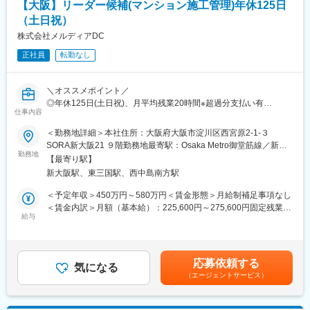
【大阪】リーダー候補(マンション施工管理)年休125日
＼公私のメリハリをもって腰を据えて働ける環境／
・年休129日／残業も月30h程度と働きやすい環境です
（土日祝）
・PCログ、オフィス入退館システム管理で残業時間も削減！
株式会社メルディアDC
・家族手当や資格手当、退職金制度等もあり、社員定着率も◎
正社員
転勤なし
社員が長期的に働ける環境づくりに取り組んでいます。現場管理
や図面制作等をサポートスタッフも雇用し、一人一人の負担を減
＼オススメポイント／
らす取り組みを行っているほか、年末年始はしっかりとお休みを
◎年休125日(土日祝)、月平均残業20時間※超過分支払い有
取るなど、公私のメリハリをもった働き方が可能です。そのため
仕事内容
◎勤怠管理を徹底しているため、サービス残業などが無いように
離職率についても低い水準を保っており、腰を据えて働ける環境
しています。
となっております。
＜勤務地詳細＞本社住所：大阪府大阪市淀川区西宮原2-1-３
◎現場への直行直帰や社用車付与を行っています。
SORA新大阪21 ９階勤務地最寄駅：Osaka Metro御堂筋線／新大
勤務地
■同社について
阪駅受動喫煙対策：敷地内喫煙可能場所あり
【最寄り駅】
【職務内容】
東証プライム上場「いすゞ自動車株式会社」の100％出資子会社
新大阪駅、東三国駅、西中島南方駅
★お住まいの地域に基づき、大阪・京都・滋賀県内のいずれかで
で、グループの一員として、不動産・建設事業を担っておりま
マンション施工管理のリーダー候補として従事していただきま
す。安定した受注環境が強みで、グループが保有管理する社屋や
＜予定年収＞450万円～580万円＜賃金形態＞月給制補足事項なし
す。・施工計画・品質・工程・安全管理
工場、社宅・寮、賃貸しているオフィスビル等の各種不動産物件
＜賃金内訳＞月額（基本給）：225,600円～275,600円固定残業手
※現場作業はありません。
給与
を数多く担当しています。一級建築士や施工管理技士などの豊富
当/月：74,046円～116,718円（固定残業時間42時間0分/月）超過
な実績を持つ技術スタッフが、生産・流通施設、厚生施設などの
した時間外労働の残業手当は追加支給＜月給＞299,646円～
【配属地】
建築物の企画から施工まで一貫して対応。安定した業績を築いて
392,318円（一律手当を含む）＜昇給有無＞有＜残業手当＞有＜
ご本人の希望を聞き、ご経験や資格等から配属を決めます。
います。
給与補足＞■昇給：年1回（金額 1月あたり 2,000 円 ~(前年度実
応募依頼する
※本社にて説明や見学が可能です。
気になる
績)）■賞与：年2回※過去実績3ヶ月■決算賞与：あり■固定残業時
（エージェントサービス）
間超過分については別途支給賃金はあくまでも目安の金額であ
【資格手当】
り、選考を通じて上下する可能性があります。月給(月額)は固定手
・宅地建物取引主任者 10,000／月
当を含めた表記です。