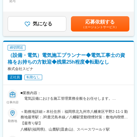
■職務内容:
給与
392,000円＜昇給有無＞有＜残業手当＞有＜給与補足＞※上記には
■評価制度
・各現場、各事務所(亀有にある江東工事センタ―or本社)業者様と
賞与、残業時間を含みます。※経験に応じて上記年収帯から変動ご
当社では昇給および賞与は「自己申告制」を採用しています。
の定例商談
ざいます。■賞与：年2回（6月・12月※実績に応じて支給）■モデ
・社内の関連部署との打ち合わせ
ル年収例：30歳・1級電気施工管理技士：650万、34歳・1級電気
■働き方：
応募依頼する
・現場での業者様からの相談事項へのご回答
気になる
施工管理技士：694万賃金はあくまでも目安の金額であり、選考
・残業0～5時間程度
（エージェントサービス）
※担当エリアは江東区が中心になりますが、稀に世田谷区の物件の
を通じて上下する可能性があります。月給(月額)は固定手当を含め
・フレックス制度導入
ご担当致します。一番遠くて渋谷区になりますので、出張は発生
た表記です。
・土日祝休みで年間126日
しません
・転勤無し
締切間近
■組織構成:
変更の範囲：当社業務全般
（設備・電気）電気施工プランナー◆電気工事士の資
建築設備部では20名程の方が所属されております。
昨年度から担当する課を増やしており、現在建築設備部の中で4つ
格をお持ちの方歓迎◆残業25h程度◆転勤なし
課に分かれております。
株式会社スピナ
今回の募集では設備担当をメインとする課に配属となりますが、
正社員
転勤なし
将来的には商品開発、サポート、基幹商品のBIM化など、配転教
育を実施して、設備関連に関する知識も身に着けて頂きたいと考
えております。
■業務内容：
電気設備における施工管理業務全般をお任せします。
■就業環境:
仕事内容
・週4回亀有、週1回本社での勤務という形を想定しております。
■業務詳細：
・現場状況に応じて直行直帰も可能でございます
＜勤務地詳細＞本社住所：福岡県北九州市八幡東区平野2-11-1 勤
・注力事業である太陽光発電設備、エコ空調(エコウィン)の設備
・原則土日祝休み・出張、転勤なしを自宅からご通勤が可能です
務地最寄駅：JR鹿児島本線／八幡駅受動喫煙対策：敷地内喫煙可
管理と現場対応
勤務地
・PCが20時にシャットダウンされる為、所定労働時間7時間30
能場所あり変更の範囲：無
【最寄り駅】
・所有ビルの電気、消防設備点検等の維持管理
分、残業月平均20H程となります。
八幡駅(福岡県)、山麓駅(皿倉山)、スペースワールド駅
・建物の修繕や更新工事における工程管理
・在宅勤務に関しては、業務内容やご状況に応じてご相談可能で