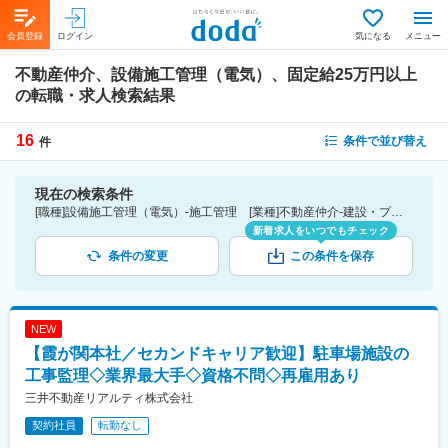
会員登録
ログイン
気になる
メニュー
不動産仲介、設備施工管理（電気）、固定給25万円以上
の転職・求人検索結果
16
条件で並び替え
件
現在の検索条件
[職種]設備施工管理（電気）-施工管理 [業種]不動産仲介-建設・プラント・不動産業界 [詳細条件](待遇・福利厚生)固定給25万円以上
新着求人をいつでもチェック
条件の変更
この条件を保存
NEW
【霞が関本社／セカンドキャリア歓迎】駐車場施設の
工事監理◇業界最大手◇資格不問◇再雇用あり
三井不動産リアルティ株式会社
契約社員
転勤なし