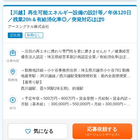
■当社の魅力：
【川越】再生可能エネルギー設備の設計等／年休120日
・安定性：2009年に設立した当社は地球環境に配慮した事業を展
／残業20h＆有給消化率◎／突発対応ほぼ0
開しており、エネルギー事業、不動産業(売買・賃貸)と建設業(新
築注文住宅・リフォーム)等を行っております。様々な事業を展開
アースシグナル株式会社
していることで、景気に左右されにくい運営が可能なのが特徴で
正社員
転勤なし
す。
・ワークライフバランス：「仕事もプライベートも大切にして欲
しい」という思いから、永く勤めていただける会社を目指してい
～注目の再エネに携わり専門性を更に磨きませんか？／健康経営
ます。NO残業デイの設定や100%近い有給消化率が特徴です。国
優良法人認定・埼玉県経営革新計画認定企業／有給消化率ほぼ
や県からも優良企業として認定されています。（経済産業省「健
仕事内容
100％／社員全員の声が反映される環境～
康経営優良法人認定」、「埼玉県経営革新計画」承認企業）
＜勤務地詳細＞小ケ谷事務所住所：埼玉県川越市小ケ谷781 勤務
・各種手当充実：資格手当や家族手当はもちろんのこと、不動産
■求人ポイント：
地最寄駅：JR川越線／西川越駅受動喫煙対策：屋内全面禁煙変更
業を展開していることを活かし、住宅購入時及び新築、リフォー
・全国でも事例の少ない先進的なプロジェクト経験を積める
勤務地
の範囲：会社の定める事業所（リモートワーク含む）
ム工事代金の社員割引制度等の福利厚生も完備しております。
【最寄り駅】
・中核事業の将来を担うやりがい
西川越駅、霞ケ関駅(埼玉県)、的場駅
・国の政策で追い風を受ける成長市場、需要拡大で新たな専門性
変更の範囲：会社の定める業務
を磨ける
＜予定年収＞500万円～800万円＜賃金形態＞月給制＜賃金内訳＞
・お子様の行事等理由で上長も有給取得、私用で有給取得しやす
月額（基本給）：300,000円～550,000円＜月給＞300,000円～
い風土◎
給与
550,000円＜昇給有無＞有＜残業手当＞有＜給与補足＞※経験・年
齢・能力を考慮のうえ、決定致します。■賞与実績:年2回/7月・12
■業務内容：
月 ※業績・評価により賃金はあくまでも目安の金額であり、選考
再生可能エネルギー関連設備(太陽光発電・大型蓄電池)の設計・施
を通じて上下する可能性があります。月給(月額)は固定手当を含め
応募依頼する
工管理・積算・保守をお任せ。
気になる
た表記です。
（エージェントサービス）