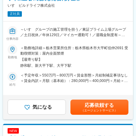
・PCログ、オフィス入退館システム管理で残業時間も削減！
いすゞビルドライフ株式会社
・家族手当や資格手当、退職金制度等もあり、社員定着率も◎
正社員
社員が長期的に働ける環境づくりに取り組んでいます。現場管理
や図面制作等をサポートスタッフも雇用し、一人一人の負担を減
～いすゞグループの施工管理を担う／東証プライム上場グループ
らす取り組みを行っているほか、年末年始はしっかりとお休みを
／土日祝休／年休129日／マイカー通勤可！／退職金制度有～
取るなど、公私のメリハリをもった働き方が可能です。そのため
仕事内容
離職率についても低い水準を保っており、腰を据えて働ける環境
■職務内容：
となっております。
＜勤務地詳細＞栃木営業所住所：栃木県栃木市大平町伯仲2691 受
いすゞ自動車株式会社及びグループ各社の工場・営業所・福利厚
動喫煙対策：屋内全面禁煙
生施設等の新築、補修工事における電気工事の施工管理をお任せ
勤務地
■同社について
【最寄り駅】
します。工程管理や品質管理、安全管理、原価管理といった施工
東証プライム上場「いすゞ自動車株式会社」の100％出資子会社
静和駅、新大平下駅、大平下駅
管理業務をご担当いただきます。
で、グループの一員として、不動産・建設事業を担っておりま
す。安定した受注環境が強みで、グループが保有管理する社屋や
＜予定年収＞550万円～800万円＜賃金形態＞月給制補足事項なし
＜その他＞
工場、社宅・寮、賃貸しているオフィスビル等の各種不動産物件
＜賃金内訳＞月額（基本給）：280,000円～400,000円＜月給＞
・同社の受注案件のほとんどがいすゞグループの案件です！
給与
を数多く担当しています。一級建築士や施工管理技士などの豊富
280,000円～400,000円＜昇給有無＞有＜残業手当＞有＜給与補足
・案件は栃木工場内が主となります。遠方の案件がないため、現
な実績を持つ技術スタッフが、生産・流通施設、厚生施設などの
＞※上記年収には、想定残業を30時間として算出しております。■
場間の移動の負担や出張もなく、長期的に腰を据えながら取り組
建築物の企画から施工まで一貫して対応。安定した業績を築いて
昇給：年1回■賞与：年2回賃金はあくまでも目安の金額であり、
める環境です。
います。
選考を通じて上下する可能性があります。月給(月額)は固定手当を
応募依頼する
気になる
含めた表記です。
（エージェントサービス）
■同社の魅力
＼案件はグループ会社メイン／
いすゞ自動車株式会社の100％子会社のため、いすゞ自動車やグ
ループ各社の工場や事務所等の案件がほとんど！
NEW