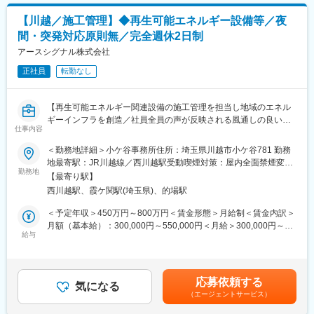
■働き方：
(月額)は固定手当を含めた表記です。
・案件のエリアは宮城県内がメインとなります。※稀に東北県内で
【川越／施工管理】◆再生可能エネルギー設備等／夜
の出張が発生する場合がございます。
間・突発対応原則無／完全週休2日制
・現場の場所によっては、直行直帰が可能です。
アースシグナル株式会社
■シントウグループについて：
正社員
転勤なし
（１）新東保険：「安心をとどける」・保険で、わが社の使命
は、みなさまに「安心な生活・安心な事業活動をしてもらうた
め」に保険という商品を提供し、安心して幸せな生活を過ごして
【再生可能エネルギー関連設備の施工管理を担当し地域のエネル
もらうことです。保険とは「将来の安心」を提供するものだと思
ギーインフラを創造／社員全員の声が反映される風通しの良い職
っています。
仕事内容
場でワークライフバランスも充実】
（２）新東運輸：「信頼を運ぶ」・物流で、私たちの住む街を元
＜勤務地詳細＞小ケ谷事務所住所：埼玉県川越市小ケ谷781 勤務
気にお客様のつくった商品を「安全・安心・より早く」運びま
再生可能エネルギー設備や太陽光発電などの施工管理をご担当い
地最寄駅：JR川越線／西川越駅受動喫煙対策：屋内全面禁煙変更
す。
ただきます。夜間・突発的な対応がなく、お子様の体調不良時や
勤務地
の範囲：会社の定める事業所（リモートワーク含む）
（３）新東総業：「街をつくる」・建設で、私たちの住む街を元
【最寄り駅】
行事などでの休暇も取得しやすい環境です。
気に私たちの住む街を住みよい街、商売しやすい街にするお手伝
西川越駅、霞ケ関駅(埼玉県)、的場駅
いをしていきます。
■業務内容：
＜予定年収＞450万円～800万円＜賃金形態＞月給制＜賃金内訳＞
・野立て太陽光発電所建設
月額（基本給）：300,000円～550,000円＜月給＞300,000円～
変更の範囲：会社の定める業務
・営農型太陽光発電所建設
給与
550,000円＜昇給有無＞有＜残業手当＞有＜給与補足＞※経験・年
・屋根上に火消費発電所建設
齢・能力を考慮のうえ、決定致します。■賞与実績:年2回/7月・12
・EV充電器設置
月 ※業績・評価により賃金はあくまでも目安の金額であり、選考
を通じて上下する可能性があります。月給(月額)は固定手当を含め
応募依頼する
■業務の特徴：
気になる
た表記です。
（エージェントサービス）
夜間・突発対応は原則なし。従業員は子育て世代が多く、お子様
の行事や家庭事情による休暇も柔軟に対応しています。