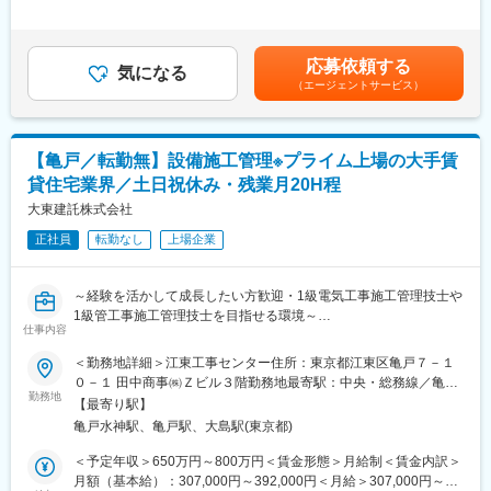
建物の用途・規模・築年数など、様々なラインナップの物件を保
収はあくまでも参考であり前職での年収や、経験・年齢・能力な
有しており、多種多様な経験を積めます。社内には電気・管工事
どを考慮し決定します。■残業手当：有※残業時間に応じて別途支
施工管理技士だけでなく、建築士や建築施工管理技士もおり、互
給■昇給・賞与あり賃金はあくまでも目安の金額であり、選考を通
応募依頼する
いに補完しあいながら業務を進められる環境です。
気になる
じて上下する可能性があります。月給(月額)は固定手当を含めた表
（エージェントサービス）
未経験の方は、補助業務からスタートし段階的に業務を習得いた
記です。
だきます。
■ポジションの特徴：
【亀戸／転勤無】設備施工管理※プライム上場の大手賃
・職種未経験から施工管理にキャリアアップ可能
貸住宅業界／土日祝休み・残業月20H程
・自社案件のため落ち着いた環境で学べる
・ベテラン技術者から直接指導を受けられる
大東建託株式会社
正社員
転勤なし
上場企業
【働く環境】・年間休日126日。土日祝休み。自社物件に関する
業務となるため、業務の調整がしやすく、残業はほとんどありま
せん。
～経験を活かして成長したい方歓迎・1級電気工事施工管理技士や
・年に数回、土日出勤や夜間の工事立ち合いが発生することもあ
1級管工事施工管理技士を目指せる環境～
りますが、代休の取得が可能です。
仕事内容
賃貸住宅の大手「大東建託」でのマンション、ホテルなどの大型
・案件は神戸市内をメインに、関西圏がほとんどです。
施設の設備施工を担当／転勤・出張無し・土日祝休み・残業20H
＜勤務地詳細＞江東工事センター住所：東京都江東区亀戸７－１
・東京、福岡にも物件がございます。出張は年0～2回程度です。
程とメリハリを持った環境でスキルを磨いて長期就労可能
０－１ 田中商事㈱Ｚビル３階勤務地最寄駅：中央・総務線／亀戸
勤務地
駅受動喫煙対策：屋内全面禁煙変更の範囲：会社の定める事業所
■入社後：
【最寄り駅】
■職務概要:
・教育・研修制度として 「資格取得の受験費用実費支給、各種セ
亀戸水神駅、亀戸駅、大島駅(東京都)
担当物件(マンション、ホテル、福祉施設など)の設備施工に関する
ミナー受講料支給」 をご用意しております。
管理をお任せ致します。
＜予定年収＞650万円～800万円＜賃金形態＞月給制＜賃金内訳＞
（支給については別途社内規定に依ります。）
月額（基本給）：307,000円～392,000円＜月給＞307,000円～