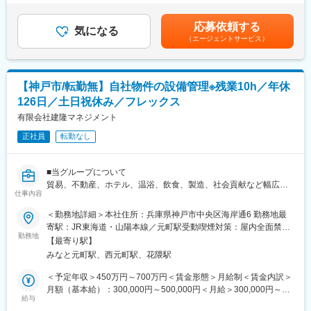
成担当等もお任せしたいと考えています。
す。※ご年齢や能力により、想定年収を下回る場合もございます。
（具体的には）
【昇給】1回/年【賞与】2回/年賃金はあくまでも目安の金額であ
応募依頼する
・日常テナント、ビルスタッフ問合せ対応
気になる
り、選考を通じて上下する可能性があります。月給(月額)は固定手
（エージェントサービス）
・諸設備点検（法定、自主共）のスケジュール管理、手配、結果
当を含めた表記です。
確認。
・館内エネルギー使用状況の把握、BMS課金管理。
・BM業者の教育、指導
【神戸市/転勤無】自社物件の設備管理※残業10h／年休
・設備修繕予算（年間、中長期）の履行確認、作成。
126日／土日祝休み／フレックス
・電気及び空調用熱源について、供給会社との年間使用計画折
衝。
有限会社建隆マネジメント
・テナント入退去時のインフラ設備機器の設計手配。指定業者業
正社員
転勤なし
務の確認。
・上記他所管ビルにおける電気設備点検時の手順書作成や実施管
理、
■当グループについて
及びビル設備全般の更新又は改修計画の企画立案 等
貿易、不動産、ホテル、温浴、飲食、製造、社会貢献など幅広い
仕事内容
事業を展開しており、その中で当社は自社及びグループ会社が所
■組織構成
有している不動産の管理を担っています。
＜勤務地詳細＞本社住所：兵庫県神戸市中央区海岸通6 勤務地最
千里事務所には管理職・嘱託社員・事務職員の合計6名が在籍して
寄駅：JR東海道・山陽本線／元町駅受動喫煙対策：屋内全面禁煙
おります。
■職務内容
勤務地
変更の範囲：会社の定める事業所
【最寄り駅】
自社及びグループ会社が所有する既存物件や、新規に取得した物
■就業環境
みなと元町駅、西元町駅、花隈駅
件の建物設備システムの調査、改修計画の立案、見積査定、施工
◇土日祝日休みと休日も安定しております。物件は3～4名チーム
管理など一連の業務をお任せします。事後保全や入居テナント様
＜予定年収＞450万円～700万円＜賃金形態＞月給制＜賃金内訳＞
制で協力しながら業務対応するため、業務の分担もして頂きやす
からのクレームへの対応もございます。工事は協力会社に依頼し
月額（基本給）：300,000円～500,000円＜月給＞300,000円～
く有給取得率も8割程度と高いです。定着率も高水準となってお
ており、施主（発注者）の立場での業者管理が中心です。
給与
500,000円＜昇給有無＞有＜残業手当＞有＜給与補足＞※表記の年
り、腰を据えて就業しやすい環境が整っています。
建物の用途・規模・築年数など、様々なラインナップの物件を保