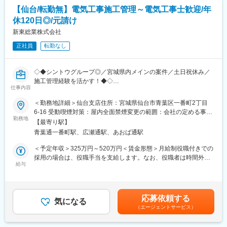
・建築士／一級：1万千円、二級：7千円
【仙台/転勤無】電気工事施工管理～電気工事士歓迎/年
・建築施工管理技士／1級：1万円、2級：7千円
休120日◎/元請け
【当社の特徴・魅力】
新東総業株式会社
中途入社者が多く、各事業部では年次やキャリアもさまざまな社
正社員
転勤なし
員が在籍しており、全社平均内容は36.3歳と建設業界の中でも比
較的若手の方が活躍している企業となります。
◇◆シントウグループ◎／宮城県内メインの案件／土日祝休み／
施工管理経験を活かす！◆◇
仕事内容
■業務内容：
同社の法人用太陽光発電事業における、施工管理として以下業務
＜勤務地詳細＞仙台支店住所：宮城県仙台市青葉区一番町2丁目
をお任せいたします。基本一人1案件でご対応頂く予定です。
6-16 受動喫煙対策：屋内全面禁煙変更の範囲：会社の定める事業
・顧客との打ち合わせ
勤務地
所
【最寄り駅】
・見積・積算業務
青葉通一番町駅、広瀬通駅、あおば通駅
・図面（配線図）の作成
・工程管理、安全管理、人員手配 等
＜予定年収＞325万円～520万円＜賃金形態＞月給制役職付きでの
◎元請けで、実際の施工は下請けの会社にお願いをします。
採用の場合は、役職手当を支給します。なお、役職者は時間外手
◎再生可能エネルギー関連事業、グリーンエネルギー事業を拡大
給与
当の支給対象外となります。＜賃金内訳＞月額（基本給）：
するうえで、国が目指している方針に基づき、カーボンゼロ達成
205,000円～330,000円その他固定手当/月：10,000円固定残業手
に向けて、地域の企業の皆様に太陽光発電設備設置による自家消
当/月：40,000円～64,000円（固定残業時間25時間0分/月）超過し
費の提案を行い、EPC事業者として施工を行います。未来の子供
た時間外労働の残業手当は追加支給＜月給＞255,000円～404,000
応募依頼する
たちのため地球環境守り、一緒に地域のグリーン電力会社として
気になる
円（一律手当を含む）＜昇給有無＞有＜残業手当＞有＜給与補足
（エージェントサービス）
盛り上げましょう。
＞■昇給：あり■賞与：年2回（実績1ヶ月分）賃金はあくまでも目
安の金額であり、選考を通じて上下する可能性があります。月給