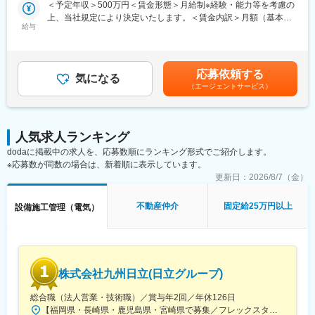
・施工業者との打ち合わせ
す
＜予定年収＞500万円＜賃金形態＞月給制※経験・能力等を考慮の
上、当社規定により決定いたします。＜賃金内訳＞月額（基本
■業務の魅力：
給与
■企業魅力:
給）：253,000円＜月給＞253,000円＜昇給有無＞有＜残業手当＞
◎太陽光やエコ空調など新しい設備と、ビル設備点検の両面に関
賃貸住宅業界において、圧倒的実績を持ち、企画・建設・管理・
有＜給与補足＞■昇給：年1回■賞与：年2回 ※2025年度実績：5.5
われる幅広さ
入居者募集まで一気通貫で提供できる点が独自の強みです。全国
ヶ月分賃金はあくまでも目安の金額であり、選考を通じて上下す
◎現場管理と点検業務を通じて「地域インフラを支える」実感を
ネットワークと豊富なデータを活かし、地域特性に応じた提案が
る可能性があります。月給(月額)は固定手当を含めた表記です。
応募依頼する
得られる点
気になる
可能で、オーナーの長期安定収入と入居者の住み心地を両立する
（エージェントサービス）
◎安全意識の高いチーム文化で、堅実な社員が多く、コミュニケ
ビジネスモデルが他社にない魅力です。
ーションも活発で大変働きやすく、定着率もよい職場です。
■組織構成：
人気求人ランキング
30代～60代の計11名が在籍しています。
dodaに掲載中の求人を、応募数順にランキング形式でご紹介します。
他業種からの転職者や、ブランクのある方も活躍しています◎
変更の範囲：会社の定める業務
※応募数が同数の場合は、新着順に表示しています。
一番にチームワークを重要視している職場です。人数構成の多く
は、作業部隊となるので、安全と報連相を常にお互いにかけあっ
更新日：
2026/8/7（金）
ています。
不動産仲介
固定給25万円以上
設備施工管理（電気）
変更の範囲：会社の定める業務
株式会社九州日立(日立グループ)
総合職（法人営業・技術職）／賞与年2回／年休126日
【福岡県・長崎県・鹿児島県・宮崎県で募集／フレックスタイム制】■福岡本社福岡県福岡市博多区中洲中島町1-3 福岡Kスクエア3F※福岡市営地下鉄空港線「中洲川端駅」より徒歩4分■長崎支社長崎県長崎市神ノ島町1-331-92※JR「長崎駅」より車で15分■鹿児島支社鹿児島県鹿児島市東開町14-13※JR「鹿児島中央駅」より車で25分■宮崎支社宮崎県宮崎市花ヶ島町観音免953-1※JR「宮崎駅」より車で20分※U・Iターン歓迎※長崎支社・鹿児島支社・宮崎支社はマイカー通勤可※転勤は基本ありませんが、本人の希望により柔軟に対応しております。詳細は面接でもお伝えいたします。※受動喫煙対策：分煙