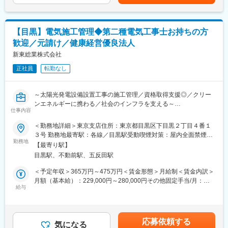
第一種電気工事士：2万円
など
2級電気工事施工管理技士：1万円
第二種電気工事士：5000円
■組織体制：
【目黒】電気施工管理◆第二種電気工事士お持ちの方
配属組織は現在6名体制です。
■当社の魅力：
歓迎／元請け／健康経営優良法人
面倒見の良い先輩社員が和気あいあいと業務しています。
≪安定性≫
新東総業株式会社
2009年に設立した当社は地球環境に配慮した事業を展開してお
■業務の特徴：
り、エネルギー事業、不動産業(売買・賃貸)と建設業(新築注文住
正社員
転勤なし
夜間・突発対応は原則なし。
宅・リフォーム)等を行っています。
従業員は子育て世代が多く、お子様の行事や家庭事情による休暇
事業が幅広く景気に左右されにくい運営が特徴です。
やリモートワークも柔軟に対応しています。
～太陽光発電設備設置工事の施工管理／資格取得支援◎／クリー
≪ワークライフバランス≫
ンエネルギーに携わる／社会のインフラを支える～
■当社の魅力：
仕事内容
「仕事もプライベートも大切にして欲しい」という思いから、永
≪安定性≫
く勤めていただける会社を実現。
■業務内容：
＜勤務地詳細＞東京支店住所：東京都目黒区下目黒２丁目４番１
2009年に設立した当社は地球環境に配慮した事業を展開してお
NO残業デイや100%近い有給消化率が特徴です。
法人向けの自家消費型太陽光発電設備をメインに施工していま
３号 勤務地最寄駅：各線／目黒駅受動喫煙対策：屋内全面禁煙変
り、エネルギー事業、不動産業(売買・賃貸)と建設業(新築注文住
(経済産業省「健康経営優良法人認定」「埼玉県経営革新計画」承
す。
勤務地
更の範囲：会社の定める事業所
宅・リフォーム)等を行っております。
【最寄り駅】
認企業）
元請け会社として、施工管理業務を行っていただきます。
様々な事業を展開していることで、景気に左右されにくい運営が
目黒駅、不動前駅、五反田駅
◇現地調査
可能なのが特徴です。
≪各種手当充実≫
◇顧客との打ち合わせ
＜予定年収＞365万円～475万円＜賃金形態＞月給制＜賃金内訳＞
資格手当や家族手当はもちろんのこと、不動産業を展開している
◇見積・積算業務
月額（基本給）：229,000円～280,000円その他固定手当/月：
≪ワークライフバランス≫
ことを活かし、住宅購入時及び新築、リフォーム工事代金の社員
◇図面（配線図）の作成
給与
10,000円固定残業手当/月：41,000円～49,000円（固定残業時間
「仕事もプライベートも大切にして欲しい」という思いから、永
割引制度等の福利厚生も完備しております。
◇工程管理、安全管理、人員手配 等
25時間0分/月）超過した時間外労働の残業手当は追加支給＜月給
く勤めていただける会社を目指しています。
＞280,000円～339,000円（一律手当を含む）＜昇給有無＞有＜残
NO残業デイの設定や100%近い有給消化率が特徴です。
変更の範囲：会社の定める業務
■案件について：
業手当＞有＜給与補足＞※上記月給詳細はメンバー職の金額となり
国や県からも優良企業として認定されています。
応募依頼する
・自家消費型の太陽光発電設備工事（屋根上・野立て）
気になる
ます。※管理監督者の場合、月給350,000円／年収475万円（基本
(経済産業省「健康経営優良法人認定」「埼玉県経営革新計画」承