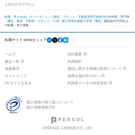
固定給35万円以上
転職・求人doda（デューダ）トップ
建設・プラント・不動産業界
不動産仲介
技術職・専門職
（建設・建築・不動産・プラント・工場）
施工管理
設備施工管理（電気）
固定給25万円以上
の転職・求人情報
転職サイト dodaをシェア
ヘルプ
会社概要
拠点一覧
利用規約
免責事項
通信に関する情報の利用について
サイトマップ
採用を検討中の方へ
PCサイトを見る
利用者データの外部送信
個人情報の取り扱いについて
個人情報保護方針
©PERSOL CAREER CO., LTD.