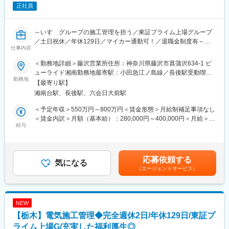
正社員
当社は『売買仲介取扱件数40年連続No.1』と圧倒的な実績を誇
る、不動産流通業界のリーディングカンパニーです。
時代の変化に応じて、旗艦事業であるリテール事業(不動産売買仲
～いすゞグループの施工管理を担う／東証プライム上場グループ
介・賃貸仲介)だけではなく、『三井のリパーク』でお馴染みのシ
／土日祝休／年休129日／マイカー通勤可！／退職金制度有～
ェアリング事業、ソリューション事業など不動産領域で「売る」
仕事内容
「買う」「借りる」「貸す」「活用する」など幅広いソリューシ
■職務内容：
ョンを提供しております。
＜勤務地詳細＞藤沢営業所住所：神奈川県藤沢市菖蒲沢634-1 ビ
いすゞ自動車株式会社及びグループ各社の工場・営業所・福利厚
また、女性活躍・障害者活躍・シニア活躍(再雇用)を推進し、ダイ
ューライド湘南勤務地最寄駅：小田急江ノ島線／長後駅受動喫煙
生施設等の新築、補修工事における電気工事の施工管理をお任せ
勤務地
バーシティー推進にも積極的に取り組んでおります。
対策：屋内全面禁煙
【最寄り駅】
します。工程管理や品質管理、安全管理、原価管理といった施工
湘南台駅、長後駅、六会日大前駅
管理業務をご担当いただきます。
変更の範囲：会社の定める業務
＜予定年収＞550万円～800万円＜賃金形態＞月給制補足事項なし
＜その他＞
＜賃金内訳＞月額（基本給）：280,000円～400,000円＜月給＞
・同社の受注案件のほとんどがいすゞグループの案件です！
給与
280,000円～400,000円＜昇給有無＞有＜残業手当＞有＜給与補足
・案件は栃木工場内が主となります。遠方の案件がないため、現
＞※上記年収には、想定残業を30時間として算出しております。■
場間の移動の負担や出張もなく、長期的に腰を据えながら取り組
昇給：年1回■賞与：年2回賃金はあくまでも目安の金額であり、
める環境です。
選考を通じて上下する可能性があります。月給(月額)は固定手当を
応募依頼する
気になる
含めた表記です。
（エージェントサービス）
■同社の魅力
＼案件はグループ会社メイン／
いすゞ自動車株式会社の100％子会社のため、いすゞ自動車やグ
ループ各社の工場や事務所等の案件がほとんど！
NEW
【栃木】電気施工管理◆完全週休2日/年休129日/東証プ
＼公私のメリハリをもって腰を据えて働ける環境／
・年休129日／残業も月30h程度と働きやすい環境です
ライム上場G/充実した福利厚生◎