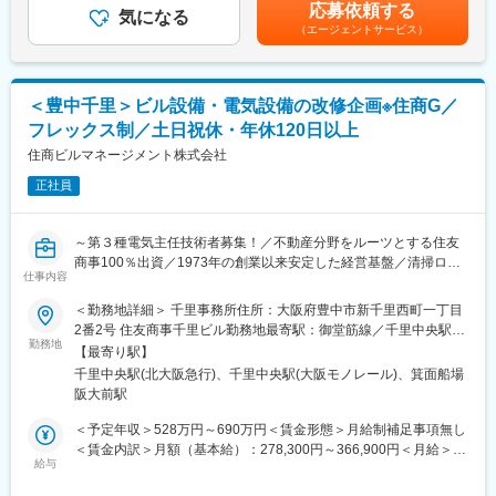
た時間外労働の残業手当は追加支給＜月給＞284,000円～404,000
（3）新東総業：「街をつくる」・建設で、私たちの住む街を元気
応募依頼する
■働き方：
気になる
円（一律手当を含む）＜昇給有無＞有＜残業手当＞有＜給与補足
に私たちの住む街を住みよい街、商売しやすい街にするお手伝い
（エージェントサービス）
・案件のエリアは宮城県内が中心です。（宿泊を伴う出張少なめ
＞■昇給：あり■賞与：年2回（実績1ヶ月分）賃金はあくまでも目
をしていきます。
です）
安の金額であり、選考を通じて上下する可能性があります。月給
◎「健康経営優良法人2026」に認定されました
・現場への直行直帰が可能です。
(月額)は固定手当を含めた表記です。
■シントウグループについて：
変更の範囲：会社の定める業務
＜豊中千里＞ビル設備・電気設備の改修企画※住商G／
（１）新東保険：「安心をとどける」・保険で、わが社の使命
フレックス制／土日祝休・年休120日以上
は、みなさまに「安心な生活・安心な事業活動をしてもらうた
め」に保険という商品を提供し、安心して幸せな生活を過ごして
住商ビルマネージメント株式会社
もらうことです。保険とは「将来の安心」を提供するものだと思
正社員
っています。
（２）新東運輸：「信頼を運ぶ」・物流で、私たちの住む街を元
気にお客様のつくった商品を「安全・安心・より早く」運びま
～第３種電気主任技術者募集！／不動産分野をルーツとする住友
す。
商事100％出資／1973年の創業以来安定した経営基盤／清掃ロボ
（３）新東総業：「街をつくる」・建設で、私たちの住む街を元
仕事内容
ットや緑化ソリューションなどを提供する優良施設マネジメント
気に私たちの住む街を住みよい街、商売しやすい街にするお手伝
企業／就労環境◎～
＜勤務地詳細＞ 千里事務所住所：大阪府豊中市新千里西町一丁目
いをしていきます。
2番2号 住友商事千里ビル勤務地最寄駅：御堂筋線／千里中央駅受
◎「健康経営優良法人2026」に認定されました
■職務概要
勤務地
動喫煙対策：敷地内喫煙可能場所あり変更の範囲：会社の定める
【最寄り駅】
住友商事千里ビルにおける電気設備点検の手順書作成や実施管理
事業所
変更の範囲：会社の定める業務
千里中央駅(北大阪急行)、千里中央駅(大阪モノレール)、箕面船場
及び電気設備・ビル設備全般の更新又は改修計画企画を担当頂き
阪大前駅
ます。
また、住友商事グループ案件を中心にグループ外案件も含め担当
＜予定年収＞528万円～690万円＜賃金形態＞月給制補足事項無し
します。担当する業務の幅が広く、PM業務全体に関わることがで
＜賃金内訳＞月額（基本給）：278,300円～366,900円＜月給＞
きるため、
給与
278,300円～366,900円＜昇給有無＞有＜残業手当＞有＜給与補足
スキルアップを目指せます。経験やスキルに応じ、将来的には育
＞※想定年収は賞与や時間外手当30ｈ/月分を含めた場合の金額で