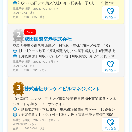
年収500万円／35歳／入社15年（配偶者・子1人） 年収720万円／50歳／入社20年（配偶者・子2人）
掲載予定期間：
2026/7/23（木）
〜
2026/9/23（水）
気になる
更新日：
2026/8/5（水）
New
成田国際空港株式会社
空港の未来を創る技術職／土日祝休・年休126日／残業月18h
【U・Iターン歓迎／原則転勤なし／住居手当あり】■千葉県成田市古込字古込1-1受動喫煙対策：オフィス内禁煙・分煙※自動車通勤：可能（必要条件を満たしている場合のみ）※原則は転勤なし
【月収例①】月収60万円／35歳【月収例②】月収45万円／30歳【月収例③】月収41万円／25歳※各種手当(残業手当、住居手当、通勤手当等)込みの金額です。※別途賞与が年２回支給されます。※個人差がある旨、ご承知おきください。<月給>【初任給（大卒）】月給27万8600円＋各種手当(残業手当、住居手当、通勤手当等)＋賞与年2回【初任給（院卒）】月給30万500円＋各種手当(残業手当、住居手当、通勤手当等)＋賞与年2回※上記は新卒初任給です。経験やスキルを考慮して決定いたします。
掲載予定期間：
2026/7/20（月）
〜
2026/8/23（日）
気になる
更新日：
2026/7/20（月）
株式会社サンケイビルマネジメント
【内幸町】エンジニアリング事業/次期役員候補◆事業運営・マネ
ジメントを担う｜フジサンケイＧ
＜勤務地詳細＞本社住所：東京都港区西新橋1-2-9 日比谷セントラルビル12F勤務地最寄駅：都営三田線／内幸町駅受動喫煙対策：屋内全面禁煙
＜予定年収＞1,000万円～1,300万円＜賃金形態＞年俸制補足事項なし＜賃金内訳＞年額（基本給）：10,000,000円～13,000,000円＜月額＞833,333円～1,083,333円（12分割）＜昇給有無＞有＜残業手当＞有＜給与補足＞■上記年収はあくまで想定です。スキル・年齢等により前後する可能性があります。賃金はあくまでも目安の金額であり、選考を通じて上下する可能性があります。月給(月額)は固定手当を含めた表記です。
掲載予定期間：
2026/7/30（木）
〜
2026/10/28（水）
気になる
更新日：
2026/8/4（火）