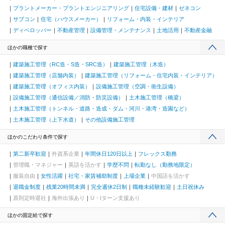
プラントメーカー・プラントエンジニアリング
住宅設備・建材
ゼネコン
サブコン
住宅（ハウスメーカー）
リフォーム・内装・インテリア
ディベロッパー
不動産管理
設備管理・メンテナンス
土地活用
不動産金融
ほかの職種で探す
建築施工管理（RC造・S造・SRC造）
建築施工管理（木造）
建築施工管理（店舗内装）
建築施工管理（リフォーム・住宅内装・インテリア）
建築施工管理（オフィス内装）
設備施工管理（空調・衛生設備）
設備施工管理（通信設備／消防・防災設備）
土木施工管理（橋梁）
土木施工管理（トンネル・道路・造成・ダム・河川・港湾・造園など）
土木施工管理（上下水道）
その他設備施工管理
ほかのこだわり条件で探す
第二新卒歓迎
外資系企業
年間休日120日以上
フレックス勤務
管理職・マネジャー
英語を活かす
学歴不問
転勤なし（勤務地限定）
服装自由
女性活躍
社宅・家賃補助制度
上場企業
中国語を活かす
退職金制度
残業20時間未満
完全週休2日制
職種未経験歓迎
土日祝休み
原則定時退社
海外出張あり
U・Iターン支援あり
ほかの固定給で探す