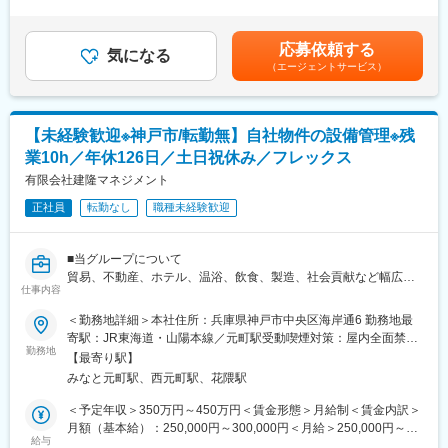
収はあくまでも参考であり前職での年収や、経験・年齢・能力な
有しており、多種多様な経験を積めます。社内には電気・管工事
どを考慮し決定します。■残業手当：有※残業時間に応じて別途支
■同社の特徴・魅力
施工管理技士だけでなく、建築士や建築施工管理技士もおり、互
給■昇給・賞与あり賃金はあくまでも目安の金額であり、選考を通
◇同社は住友商事の事業投資会社であり、住友商事が開発した有
応募依頼する
いに補完しあいながら業務を進められる環境です。
気になる
じて上下する可能性があります。月給(月額)は固定手当を含めた表
名・大型物件を管理する醍醐味を味わえます。受注案件は住友商
（エージェントサービス）
記です。
事が開発した物件が多く、オフィスビル管理及び物流施設に特化
【働く環境】・年間休日126日。土日祝休み。自社物件に関する
した事業を行っています。今後も住友商事が開発を進めるに伴
業務となるため、業務の調整がしやすく、残業はほとんどありま
い、管理物件数も増えていく見通しです。晴海アイランド トリト
せん。
ンスクエアやクイーンズスクエア横浜などの大型複合施設、大阪
【未経験歓迎※神戸市/転勤無】自社物件の設備管理※残
・年に数回、土日出勤や夜間の工事立ち合いが発生することもあ
では住友ビルディングの管理も受託しています。
業10h／年休126日／土日祝休み／フレックス
りますが、代休の取得が可能です。
・案件は神戸市内をメインに、関西圏がほとんどです。
有限会社建隆マネジメント
変更の範囲：会社の定める業務
・東京、福岡にも物件がございます。出張は年0～2回程度です。
正社員
転勤なし
職種未経験歓迎
■評価制度
当社では昇給および賞与は「自己申告制」を採用しています。
■当グループについて
貿易、不動産、ホテル、温浴、飲食、製造、社会貢献など幅広い
■働き方
仕事内容
事業を展開しており、その中で当社は自社及びグループ会社が所
・残業0～10時間
有している不動産の管理を担っています。
＜勤務地詳細＞本社住所：兵庫県神戸市中央区海岸通6 勤務地最
・フレックス制度導入
寄駅：JR東海道・山陽本線／元町駅受動喫煙対策：屋内全面禁煙
・土日祝休みで年間126日
■職務内容
勤務地
変更の範囲：会社の定める事業所
・転勤無し
【最寄り駅】
自社及びグループ会社が所有する既存物件や、新規に取得した物
みなと元町駅、西元町駅、花隈駅
件の建物設備システムの調査、改修計画の立案、見積査定、施工
管理など一連の業務をお任せします。事後保全や入居テナント様
＜予定年収＞350万円～450万円＜賃金形態＞月給制＜賃金内訳＞
からのクレームへの対応もございます。工事は協力会社に依頼し
月額（基本給）：250,000円～300,000円＜月給＞250,000円～
変更の範囲：当社業務全般
ており、施主（発注者）の立場での業者管理が中心です。
給与
300,000円＜昇給有無＞有＜残業手当＞有＜給与補足＞※表記の年