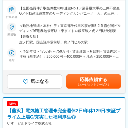
【全国売買仲介取扱件数40年連続No.1／業界最大手の三井不動産
G／不動産流通業界のリーディングカンパニー／「人」の三井／
仕事内容
毎年更新・最長５年契約】
＜勤務地詳細＞本社住所：東京都千代田区霞が関3-2-5 霞が関ビル
■業務内容：
ディング9F勤務地最寄駅：東京メトロ銀座線／虎ノ門駅受動喫煙
当社シェアリング事業本部（三井のリパーク等の駐車場事業）に
勤務地
対策：屋内全面禁煙変更の範囲：会社の定める事業所
【最寄り駅】
て、施設型駐車場の施工監理業務をお任せ致します。
虎ノ門駅、国会議事堂前駅、虎ノ門ヒルズ駅
■業務詳細：
＜予定年収＞475万円～750万円＜賃金形態＞月給制＜賃金内訳＞
<施工監理>
月額（基本給）：250,000円～400,000円＜月給＞250,000円～
当社が発注する施設型駐車場の工事（主に駐車場機器設置工事）
給与
400,000円＜昇給有無＞有＜残業手当＞有＜給与補足＞※上記は目
の現場作業員を指揮監督し、工事品質、進捗等などの工事全体を
安年収であり、これまでの経験やスキル、前職給与を考慮した上
管理（監理）する。
で最終決定致します。■賞与実績：年2回（7月・12月）■昇給：年
<ゼネコン・サブコン、発注者との調整>
1回（4月）賃金はあくまでも目安の金額であり、選考を通じて上
応募依頼する
ゼネコン・サブコンや発注者側の設備担当者と技術的打合せ・ス
気になる
下する可能性があります。月給(月額)は固定手当を含めた表記で
（エージェントサービス）
ケジュール調整・交渉等をい、連携しながら?事を円滑に進める。
す。
<図面作成>
ゼネコンや発注者から求められる計画図、施工図、設備図、系統
図等をCAD（主にAutoCAD）で作成する。
NEW
<営業支援>
【藤沢】電気施工管理◆完全週休2日/年休129日/東証プ
営業担当者に担当し、主に設備系の技術的打合せを実施。
※その他駐車場機器・工事に係る関連業務
ライム上場G/充実した福利厚生◎
いすゞビルドライフ株式会社
■同社の特徴：