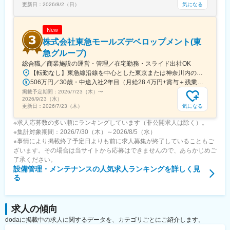
気になる
更新日：
2026/8/2（日）
New
株式会社東急モールズデベロップメント(東
急グループ)
総合職／商業施設の運営・管理／在宅勤務・スライド出社OK
【転勤なし】東急線沿線を中心とした東京または神奈川内のいずれかの商業施設または本社【本社】東京都渋谷区道玄坂1-10-7 五島育英会ビル5F【商業施設】■二子玉川ライズ・ショッピングセンター■たまプラーザ テラス■グランベリーパーク■港北 TOKYU S.C.■青葉台東急スクエア■武蔵小杉東急スクエア■みなとみらい東急スクエア ほか
506万円／30歳・中途入社2年目（月給28.4万円+賞与＋残業代月20時間分） 637万円／35歳・中途入社4年目（月給35.7万円+賞与＋残業代月20時間分）
掲載予定期間：
2026/7/23（木）
〜
2026/9/23（水）
気になる
更新日：
2026/7/23（木）
※求人応募数の多い順にランキングしています（非公開求人は除く）。
※集計対象期間：2026/7/30（木）～2026/8/5（水）
※事情により掲載終了予定日よりも前に求人募集が終了していることもご
ざいます。その場合は当サイトから応募はできませんので、あらかじめご
了承ください。
設備管理・メンテナンス
の人気求人ランキングを詳しく見
る
求人の傾向
dodaに掲載中の求人に関するデータを、カテゴリごとにご紹介します。