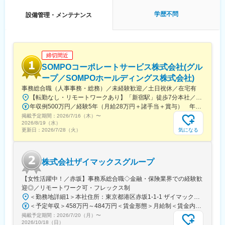
・役所向けの複雑な書類作成は、事務スタッフが強力にサポー
変更の範囲：会社の定める業務
ト。
学歴不問
設備管理・メンテナンス
・施工管理本来の「工程／原価／品質／安全管理」に専念できる
環境。
基本は日中作業で、夜間工事は月2～3回程度。出張や宿泊を伴う
案件はほぼなく、富山県内での日帰りのみです。
締切間近
■組織構成：
SOMPOコーポレートサービス株式会社(グル
工務部は8名在籍しており、30～50代まで幅広い方が活躍してお
ープ／SOMPOホールディングス株式会社)
ります！
事務総合職（人事事務・総務）／未経験歓迎／土日祝休／在宅有
【転勤なし・リモートワークあり】「新宿駅」徒歩7分本社／東京都新宿区西新宿1-26-1 損保ジャパン本社ビル31階※受動喫煙対策：敷地内全面禁煙【アクセス】各線「新宿駅」西改札より徒歩約7分
■資格取得・待遇面：
年収例500万円／経験5年（月給28万円＋諸手当＋賞与） 年収例430万円／経験3年（月給25万円＋諸手当＋賞与）
118種類の資格に手当がつき、取得するほど収入がUP！
掲載予定期間：
2026/7/16（木）
〜
土木施工管理技士はもちろん、Excelやマイクロソフト認定資格、
2026/8/19（水）
日商簿記なども対象です。
気になる
更新日：
2026/7/28（火）
初回受験費用は会社負担で、スキルアップを後押ししてくれます
◎
株式会社ザイマックスグループ
富山に根差し、社会インフラを支えるやりがいと、安定した働き
方を両立できる環境です！
【女性活躍中！／赤坂】事務系総合職◇金融・保険業界での経験歓
迎◎／リモートワーク可・フレックス制
変更の範囲：会社の定める業務
＜勤務地詳細1＞本社住所：東京都港区赤坂1-1-1 ザイマックス赤坂111ビル勤務地最寄駅：東京メトロ各線／溜池山王駅受動喫煙対策：屋内喫煙可能場所あり＜勤務地詳細2＞虎ノ門ツインビルディング住所：東京都港区虎ノ門2-10-1 虎ノ門ツインビルディング勤務地最寄駅：日比谷線／虎ノ門ヒルズ駅受動喫煙対策：敷地内喫煙可能場所あり＜勤務地詳細3＞赤坂一丁目センタービル住所：東京都港区赤坂一丁目11番30号 受動喫煙対策：敷地内喫煙可能場所あり変更の範囲：会社の定める事業所
＜予定年収＞458万円～484万円＜賃金形態＞月給制＜賃金内訳＞月額（基本給）：263,000円～278,000円＜月給＞263,000円～278,000円＜昇給有無＞有＜残業手当＞有＜給与補足＞前職の経験・年収を考慮します。予定年収は月15時間の残業代を想定、加味した概算年収となります。■モデル年収：リーダー層：532万円～（+残業代）、マネジャー：745万円～賃金はあくまでも目安の金額であり、選考を通じて上下する可能性があります。月給(月額)は固定手当を含めた表記です。
掲載予定期間：
2026/7/20（月）
〜
2026/10/18（日）