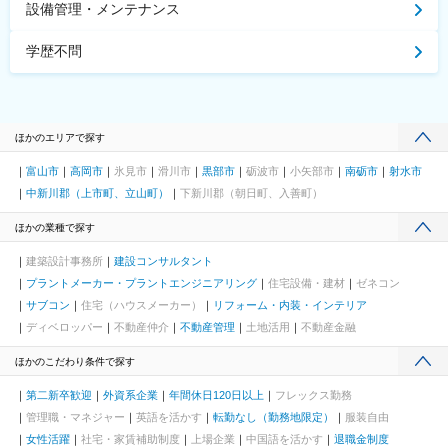
設備管理・メンテナンス
学歴不問
ほかのエリアで探す
富山市
高岡市
氷見市
滑川市
黒部市
砺波市
小矢部市
南砺市
射水市
中新川郡（上市町、立山町）
下新川郡（朝日町、入善町）
ほかの業種で探す
建築設計事務所
建設コンサルタント
プラントメーカー・プラントエンジニアリング
住宅設備・建材
ゼネコン
サブコン
住宅（ハウスメーカー）
リフォーム・内装・インテリア
ディベロッパー
不動産仲介
不動産管理
土地活用
不動産金融
ほかのこだわり条件で探す
第二新卒歓迎
外資系企業
年間休日120日以上
フレックス勤務
管理職・マネジャー
英語を活かす
転勤なし（勤務地限定）
服装自由
女性活躍
社宅・家賃補助制度
上場企業
中国語を活かす
退職金制度