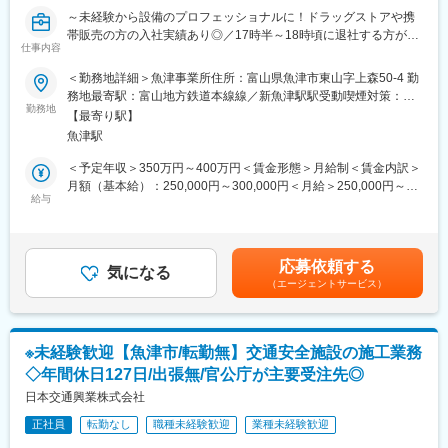
の案件が中心です。平均して2～3案件ほどを同時に進め、各現場
～未経験から設備のプロフェッショナルに！ドラッグストアや携
に1～３人ほど施工管理を配置しています。
帯販売の方の入社実績あり◎／17時半～18時頃に退社する方が多
◎現場：デスクワーク＝７：3
仕事内容
数／マイカー通勤可／パナソニックなど大手企業と取引で経営基
◎基本的に1日1現場を担当
盤が安定！～
＜勤務地詳細＞魚津事業所住所：富山県魚津市東山字上森50-4 勤
務地最寄駅：富山地方鉄道本線線／新魚津駅駅受動喫煙対策：敷
■取引先：
＼求人の特徴！／
勤務地
地内喫煙可能場所あり変更の範囲：無
パナソニック、信越エンジニアリング、高砂熱学工業など業界大
【最寄り駅】
★市場で大人気となる現場管理のご経験・スキルが身につけられ
手の企業様と長年にわたっての取引実績があります。
魚津駅
ます！
［施工事例］
★残業代は１分単位で支給！（固定残業なし）、食事補助制度も
＜予定年収＞350万円～400万円＜賃金形態＞月給制＜賃金内訳＞
工場の生産工程で出る高温の排気ガスや蒸気を、ボイラーや熱交
近年新設！
月額（基本給）：250,000円～300,000円＜月給＞250,000円～
換器を使って回収して、もう一度エネルギーとして活用する工事
★社内の世代交代を見据えた若手人材歓迎です！
給与
300,000円＜昇給有無＞有＜残業手当＞有＜給与補足＞※上記の下
を実施。その他、配管補修や洗浄・配管接続更新など多様な業務
限額は最低支給額です。経験・能力・年齢などを考慮の上、優遇
があります。
＝＝＝仕事内容＝＝＝
致します。賃金はあくまでも目安の金額であり、選考を通じて上
■働き方：
1お客様からの依頼内容をヒアリングし、見積りを作成
下する可能性があります。月給(月額)は固定手当を含めた表記で
◎年休125日
応募依頼する
⇒工事概要として施工内容やスケジュールを把握し、見積りを作
気になる
す。
◎土日祝休み
（エージェントサービス）
成します。
◎残業平均10～20時間
2計画書を作成
◎資格取得支援制度充実
⇒CADという図面作成ツールを用いて、施工図面の作成や工程表
◎食事補助制度（会社負担3,500円,従業員負担3,500円、毎月合計
を作成します。
7,000円分を食事カードにチャージ！）
※未経験歓迎【魚津市/転勤無】交通安全施設の施工業務
3機材・資材・人材の手配
◇年間休日127日/出張無/官公庁が主要受注先◎
⇒メーカーに機材・資材を発注し、協力会社から職人さんを手配
■入社後の流れ：
します。
日本交通興業株式会社
先輩によるOJTを実施します。まずは簡単な図面を手伝いなが
4現場での工程管理
ら、先輩と一緒に現場に行きます。その中で経験を積みながらス
正社員
転勤なし
職種未経験歓迎
業種未経験歓迎
⇒実際の工事現場の進捗状況の管理を行い、随時報告を行いま
キルや知識を習得。経験があれば早期に現場を担当することも可