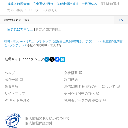
残業20時間未満
完全週休2日制
職種未経験歓迎
土日祝休み
原則定時退社
海外出張あり
U・Iターン支援あり
ほかの固定給で探す
固定給25万円以上
固定給35万円以上
転職・求人doda（デューダ）トップ
北信越
富山県
魚津市
建設・プラント・不動産業界
設備管
理・メンテナンス
学歴不問の転職・求人情報
転職サイト dodaをシェア
ヘルプ
会社概要
拠点一覧
利用規約
免責事項
通信に関する情報の利用について
サイトマップ
採用を検討中の方へ
PCサイトを見る
利用者データの外部送信
個人情報の取り扱いについて
個人情報保護方針