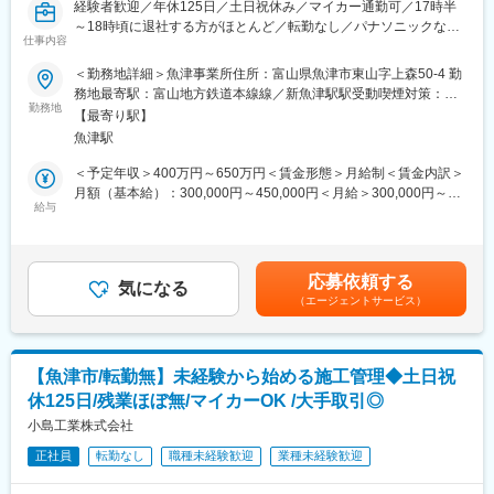
経験者歓迎／年休125日／土日祝休み／マイカー通勤可／17時半
～18時頃に退社する方がほとんど／転勤なし／パナソニックなど
仕事内容
大手企業との長年のお付き合いがあり経営基盤が安定！～
＜勤務地詳細＞魚津事業所住所：富山県魚津市東山字上森50-4 勤
＼求人の特徴！／
務地最寄駅：富山地方鉄道本線線／新魚津駅駅受動喫煙対策：敷
★経験者求む！社内の世代交代を見据えた若手人材歓迎です！
勤務地
地内喫煙可能場所あり変更の範囲：無
【最寄り駅】
★残業代は１分単位で支給！（固定残業なし）、食事補助制度も
魚津駅
近年新設！
★長期就業いただいている方も多く、U・Iターンも歓迎です！
＜予定年収＞400万円～650万円＜賃金形態＞月給制＜賃金内訳＞
★少人数の事業所で先輩社員や協力業者との距離感も近くアット
月額（基本給）：300,000円～450,000円＜月給＞300,000円～
ホームな職場です。
給与
450,000円＜昇給有無＞有＜残業手当＞有＜給与補足＞※上記の下
限額は最低支給額です。経験・能力・年齢などを考慮の上、優遇
＝＝＝仕事内容＝＝＝
致します。［モデル年収］ 620万円（中途入社9年）賃金はあくま
プラント工事を担当する当社にて、工事の安全・品質・コスト・
でも目安の金額であり、選考を通じて上下する可能性がありま
応募依頼する
工程をマネジメントする仕事をお任せします。
気になる
す。月給(月額)は固定手当を含めた表記です。
（エージェントサービス）
＝＝＝＝＝＝＝＝＝＝
※ブラントとは
エネルギーを生産したり、化学製品や食品などの製品を製造した
りする、複数の設備・装置が連携して機能する大規模な生産施設
【魚津市/転勤無】未経験から始める施工管理◆土日祝
です。建設業界の中でもスケールが大きく、確かな技術力を身に
休125日/残業ほぼ無/マイカーOK /大手取引◎
つけることができます。
小島工業株式会社
■業務詳細
正社員
転勤なし
職種未経験歓迎
業種未経験歓迎
工場や施設の稼働に必要なボイラーや冷却水設備などの主に配管
に関する設計・施工を行います。改修工事・メンテナンスとして