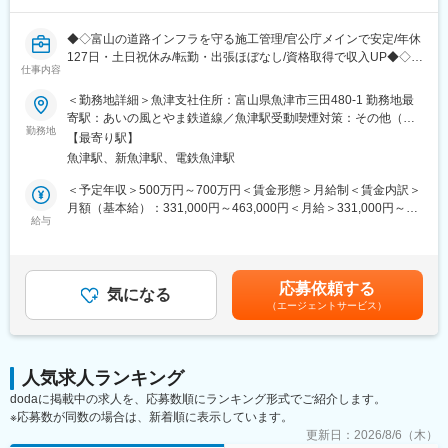
有休や育休も取得しやすい環境で、年間休日は127日、土日祝休
■身に付くスキル
みの完全週休二日制。
・設備工事の全工程を一貫して担当する事で、幅広く汎用的なス
◆◇富山の道路インフラを守る施工管理/官公庁メインで安定/年休
資格取得支援が充実しており、取得すればするほど資格手当が増
キルを身につける事が出来ます！
127日・土日祝休み/転勤・出張ほぼなし/資格取得で収入UP◆◇
える仕組みです。
仕事内容
・国家資格取得にもサポート・手当が出るため、キャリアアップ
また、1回目の受験費用は会社が負担してくれるため、積極的に資
可能◎／受験料・受講費は全額会社負担！
■おすすめPOINT
＜勤務地詳細＞魚津支社住所：富山県魚津市三田480-1 勤務地最
格を取得しやすい環境です◎
（例：管工事施工管理技士・消防設備士・給水工事装置主任技術
・顧客は官公庁で、景気変動の影響を受けにくい安定基盤！
寄駅：あいの風とやま鉄道線／魚津駅受動喫煙対策：その他（敷
者など）
・3,000万円規模の案件も担当できます。
勤務地
地内禁煙（屋外喫煙可能場所あり））変更の範囲：無
■組織構成：
【最寄り駅】
・8時に事務所出発、17時帰社、残業月10H以下
工務部には8名が在籍しており、30代から50代までバランスよく
魚津駅、新魚津駅、電鉄魚津駅
変更の範囲：会社の定める業務
・資格取得支援有、118種の資格手当で収入即UP
在籍。平均年齢は30代後半です。
・書類作成は事務職がサポート。現場管理に注力
＜予定年収＞500万円～700万円＜賃金形態＞月給制＜賃金内訳＞
・富山の安全を守るやりがいのある仕事
月額（基本給）：331,000円～463,000円＜月給＞331,000円～
■キャリアパス：
・年間休日127日、土日祝休み・残業月10時間以下・出張＆転勤
給与
463,000円＜昇給有無＞有＜残業手当＞有＜給与補足＞■想定年
まずは業務をキャッチアップしていただき、その後はステップア
なしで、腰を据えて働けます。
収：・500万円～700万円※ご経験や能力を踏まえて決定・賞与あ
ップしていただけます。交通安全施設の施工管理のプロフェッシ
り：年2回（昨年実績：3.1ヶ月／年）・昇給あり：年1回<報酬モ
ョナルとして成長できる環境が整っています◎
■職務内容：
デル>・部長（30代中盤）：700万円■年収補足：・役職手当・現
応募依頼する
富山県内（東部が中心）の道路に関する工事現場の施工管理をお
気になる
場責任者手当・残業手当（実績に応じて支給）賃金はあくまでも
■ワークライフバランス：
（エージェントサービス）
任せします。
目安の金額であり、選考を通じて上下する可能性があります。月
年間休日127日、土日祝休みの完全週休二日制で、プライベート
区画線、標識、ガードレールなど、公共道路メンテナンスに特化
給(月額)は固定手当を含めた表記です。
も充実◎出張もなく、転勤もないため、地域に根差して安定した
した施工管理職です◎
働き方が可能です。
＜仕事の詳細＞
人気求人ランキング
1日あたり1～2件の現場を担当し、8時に事務所を出発、17時頃に
この魅力的な環境で、交通安全施設の施工管理としてキャリアを
dodaに掲載中の求人を、応募数順にランキング形式でご紹介します。
帰社が基本です。
築きませんか？未経験の方も大歓迎ですので、ぜひご応募くださ
※応募数が同数の場合は、新着順に表示しています。
・当日の人員配置、作業工程の組立て
い！
・協力会社への具体的な作業指示、安全確認
更新日：
2026/8/6（木）