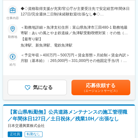
す。
能です。そこまでは先輩と一緒に案件を進めるので、ご安心くだ
＝＝＝＝＝＝＝＝＝＝
さい。じっくり確実に覚えていきましょう。
◆◇資格取得支援が充実/官公庁が主要受注先で安定経営/年間休日
※ブラントとは
127日/完全週休二日制/未経験歓迎/出張なし◆◇
エネルギーの生産や、化学製品や食品を製造のために、複数の設
仕事内容
変更の範囲：会社の定める業務
備・装置が連携して機能する大規模な生産施設。建設業界の中で
■おすすめPOINT ＼交通安全施設の施工管理でキャリアアップを
＜勤務地詳細＞魚津支社住所：富山県魚津市三田480-1 勤務地最
もスケールが大きいのが特徴です！
目指す！／
寄駅：あいの風とやま鉄道線／魚津駅受動喫煙対策：その他（敷
・交通安全施設（道路区画線、各種道路標識、ガードレール等）
勤務地
地内禁煙（屋外喫煙可能場所あり））変更の範囲：会社の定める
■業務詳細
【最寄り駅】
の施工管理を担当。まずは業務をキャッチアップしながら、ステ
事業所
工場や施設の稼働に必要なボイラーや冷却水設備などの主に配管
魚津駅、新魚津駅、電鉄魚津駅
ップアップしていただける環境です◎
に関する設計・施工を行います。改修工事・メンテナンスとして
・官公庁が主要な受注先で、経営が安定。安心して長期的に働く
＜予定年収＞400万円～500万円＜賃金形態＞月給制＜賃金内訳＞
の案件が中心です。
ことができます。
月額（基本給）：265,000円～331,000円その他固定手当/月：
★パナソニック、信越エンジニアリング、高砂熱学工業など業界
・資格取得支援が充実しており、取得すればするほど資格手当が
給与
10,000円＜月給＞275,000円～341,000円＜昇給有無＞有＜残業手
大手の企業様と長年の取引実績があります。
もらえます！さらに、1回目の受験費用は会社が負担してくれます
当＞有＜給与補足＞■昇給：あり（前年度実績あり）・金額1月あ
◎
たり1,000円～19,000円（前年度実績）■賞与：あり（前年度実績
■働き方：
あり）／年2回（前年度実績）賞与月数／計3.10ヶ月分（前年度実
◎年休125日×土日祝休み
応募依頼する
■職務内容：
気になる
績）・賃金は、経験・資格・年齢等考慮し、決定します。
◎残業平均10～20時間
（エージェントサービス）
交通安全施設の施工管理を行います。
賃金はあくまでも目安の金額であり、選考を通じて上下する可能
◎食事補助制度（会社負担3,500円,従業員負担3,500円、毎月合計
官公庁からの仕事が主で、施工と書類処理を行います。
性があります。月給(月額)は固定手当を含めた表記です。
7,000円分を食事カードにチャージ！）
具体的には、道路区画線、各種道路標識、ガードレール、カーブ
ミラー、視線誘導標などの設置・管理業務です。
■入社後の流れ：
【富山県/転勤無】公共道路メンテナンスの施工管理職
出張はなく、転勤もありません。
先輩によるOJTを実施します。まずは簡単な図面を手伝いなが
／年間休日127日／土日祝休／残業10H／出張なし
繁忙期を除いて、月平均20時間の残業です。
ら、先輩と一緒に現場に行きます。その中で分からないことを質
日本交通興業株式会社
問したり、自分で調べたりして、スキルや知識を身につけます。5
■会社の特徴：
年後の独り立ちが目標です。
正社員
転勤なし
官公庁が主要な受注先で、経営が安定しています。