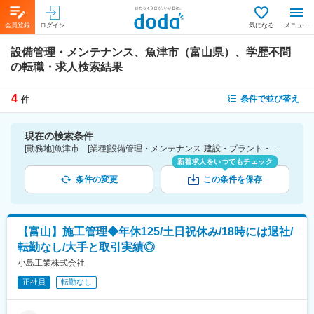
会員登録
ログイン
気になる
メニュー
設備管理・メンテナンス、魚津市（富山県）、学歴不問
の転職・求人検索結果
4
条件で並び替え
件
現在の検索条件
[勤務地]魚津市 [業種]設備管理・メンテナンス-建設・プラント・不動産業界 [こだわり条件ピックアップ]学歴不問 [詳細条件](募集・採用情報)学歴不問
新着求人をいつでもチェック
条件の変更
この条件を保存
【富山】施工管理◆年休125/土日祝休み/18時には退社/
転勤なし/大手と取引実績◎
小島工業株式会社
正社員
転勤なし