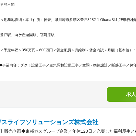
学歴不問
＜勤務地詳細＞本社住所：神奈川県川崎市多摩区登戸3282-1 OhanaBld.,2F勤務地
登戸駅、向ケ丘遊園駅、宿河原駅
＜予定年収＞350万円～600万円＜賃金形態＞月給制＜賃金内訳＞月額（基本給）：188,2
■事業内容：ダクト設備工事／空気調和設備工事／空調・換気設計／断熱工事／保守管
求人
ガスライフソリューションズ株式会社
】販売企画◆東邦ガスグループ企業／年休120日／充実した福利厚生と