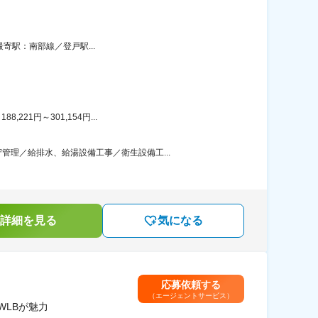
最寄駅：南部線／登戸駅...
21円～301,154円...
理／給排水、給湯設備工事／衛生設備工...
詳細を見る
気になる
応募依頼する
（エージェントサービス）
WLBが魅力