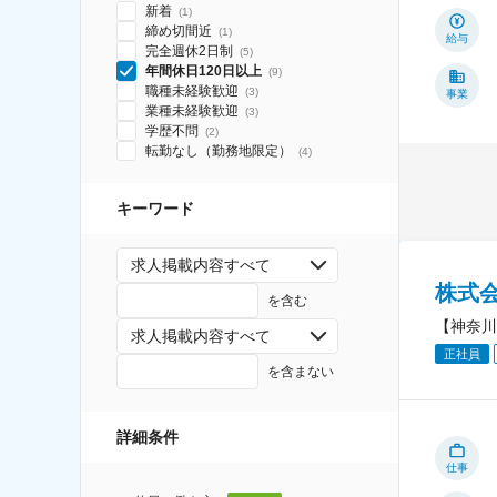
新着
(
1
)
締め切間近
(
1
)
給与
完全週休2日制
(
5
)
年間休日120日以上
(
9
)
職種未経験歓迎
(
3
)
事業
業種未経験歓迎
(
3
)
学歴不問
(
2
)
転勤なし（勤務地限定）
(
4
)
キーワード
求人掲載内容すべて
株式
を含む
【神奈川
求人掲載内容すべて
正社員
を含まない
詳細条件
仕事