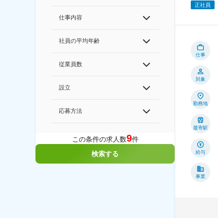
正社員
仕事内容
社員の平均年齢
仕事
従業員数
対象
設立
勤務地
応募方法
最寄駅
9
この条件の求人数
件
給与
検索する
事業