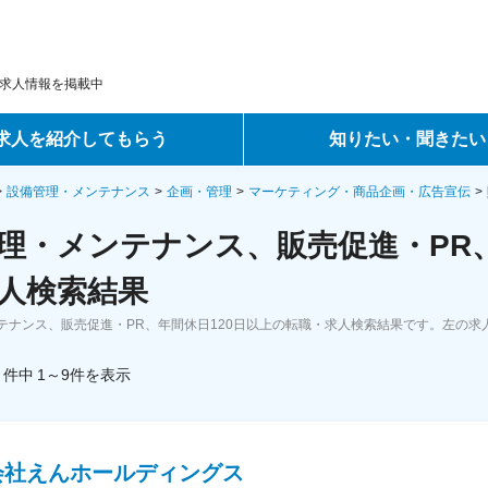
求人情報を掲載中
求人を紹介してもらう
知りたい・聞きたい
ントサービス
転職ノウハウ
設備管理・メンテナンス
企画・管理
マーケティング・商品企画・広告宣伝
理・メンテナンス、販売促進・PR、
サービス
データで見る転職
人検索結果
ーエージェントサービス
コラム・インタビュー
テナンス、販売促進・PR、年間休日120日以上の転職・求人検索結果です。左の求
転職Q&A
件中
1～9
件
を表示
会社えんホールディングス