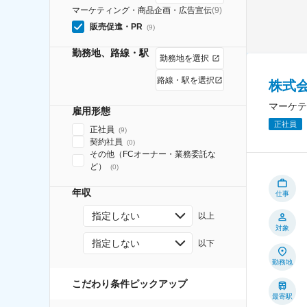
マーケティング・商品企画・広告宣伝
(
9
)
販売促進・PR
(
9
)
勤務地、路線・駅
勤務地を選択
路線・駅を選択
株式
マーケテ
雇用形態
正社員
正社員
(
9
)
契約社員
(
0
)
その他（FCオーナー・業務委託な
ど）
(
0
)
年収
仕事
指定しない
以上
対象
指定しない
以下
勤務地
こだわり条件ピックアップ
最寄駅