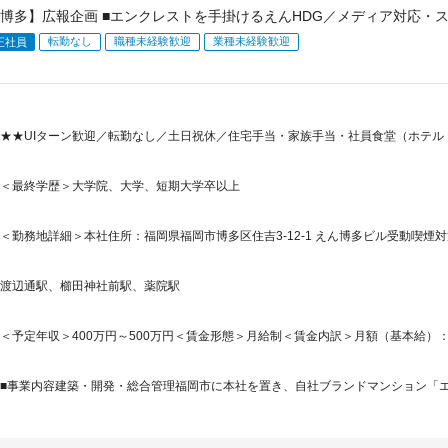
博多】広報企画 ■エンクレストを手掛けるえんHDG／メディア対応・
転勤なし
職種未経験歓迎
業種未経験歓迎
正社員
★★UIターン歓迎／転勤なし／土日祝休／住宅手当・家族手当・社員食堂（ホテ
＜最終学歴＞大学院、大学、短期大学卒以上
＜勤務地詳細＞本社住所：福岡県福岡市博多区住吉3-12-1 えん博多ビル受動喫煙対
渡辺通駅、櫛田神社前駅、薬院駅
＜予定年収＞400万円～500万円＜賃金形態＞月給制＜賃金内訳＞月額（基本給）：230,0
■事業内容建築・開発・総合管理福岡市に本社を置き、自社ブランドマンション「エン