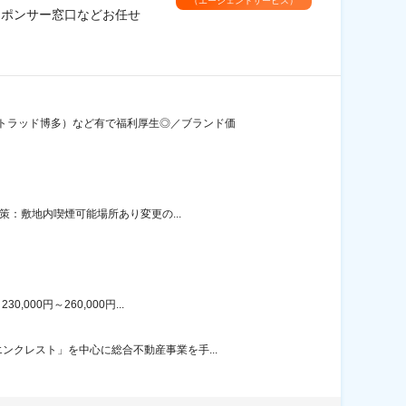
（エージェントサービス）
スポンサー窓口などお任せ
ルトラッド博多）など有で福利厚生◎／ブランド価
策：敷地内喫煙可能場所あり変更の...
00円～260,000円...
クレスト」を中心に総合不動産事業を手...