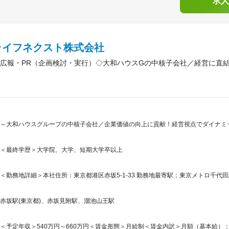
求人
ライフネクスト株式会社
広報・PR（企画検討・実行）◇大和ハウスGの中核子会社／経営に直結／
～大和ハウスグループの中核子会社／企業価値の向上に貢献！経営視点でダイナミッ
＜最終学歴＞大学院、大学、短期大学卒以上
＜勤務地詳細＞本社住所：東京都港区赤坂5-1-33 勤務地最寄駅：東京メトロ千代田
赤坂駅(東京都)、赤坂見附駅、溜池山王駅
＜予定年収＞540万円～660万円＜賃金形態＞月給制＜賃金内訳＞月額（基本給）：302,7