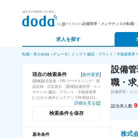
設備管理・メンテナンスの転職・
求人を探す
詳細条件から探す
エージェ
転職・求人doda（デューダ）トップ
建設・プラント・不動産業界
設備管
新着求人から探す
スカウト
[
]
現在の検索条件
条件変更
職・求
[職種]販売促進・PR-マーケティング・商
求人特集から探す
パートナ
品企画・広告宣伝 [業種]設備管理・メン
設備管理・メン
テナンス-建設・プラント・不動産業界
[こだわり条件ピックアップ]年間休日120
詳細を見る
日以上 [詳細条件](休日・働き方)年間休
9
該当求人数
日120日以上
検索条件を保存
株式
基本条件