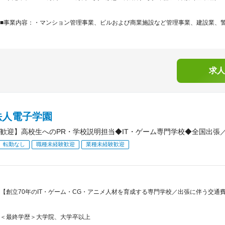
■事業内容：・マンション管理事業、ビルおよび商業施設など管理事業、建設業、警備
求人
法人電子学園
歓迎】高校生へのPR・学校説明担当◆IT・ゲーム専門学校◆全国出張／
転勤なし
職種未経験歓迎
業種未経験歓迎
【創立70年のIT・ゲーム・CG・アニメ人材を育成する専門学校／出張に伴う交通
＜最終学歴＞大学院、大学卒以上