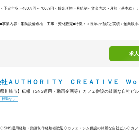
＜予定年収＞480万円～700万円＜賃金形態＞月給制＜賃金内訳＞月額（基本給）：300,0
■事業内容：消防設備点検・工事・資材販売■特徴：＜長年の信頼と実績＞創業以来4
求人
会社ＡＵＴＨＯＲＩＴＹ ＣＲＥＡＴＩＶＥ Ｗｏ
県川崎市】広報（SNS運用・動画企画等）カフェ併設の綺麗な自社ビル
転勤なし
◇SNS運用経験・動画制作経験者歓迎◇カフェ・ジム併設の綺麗な自社ビル◇カフ