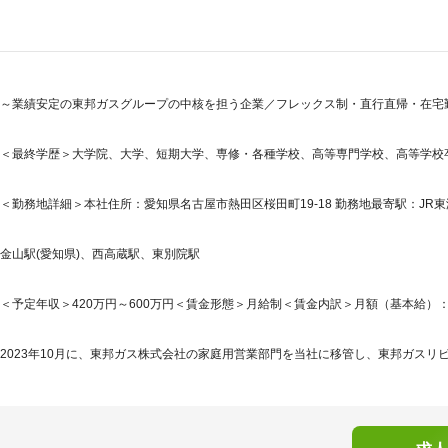
～業績安定の東邦ガスグループの中核を担う企業／フレックス制・直行直帰・在宅勤
＜最終学歴＞大学院、大学、短期大学、専修・各種学校、高等専門学校、高等学校
＜勤務地詳細＞本社住所：愛知県名古屋市熱田区桜田町19-18 勤務地最寄駅：JR東
金山駅(愛知県)、西高蔵駅、東別院駅
＜予定年収＞420万円～600万円＜賃金形態＞月給制＜賃金内訳＞月額（基本給）：225,0
2023年10月に、東邦ガス株式会社の家庭用営業部門を当社に移管し、東邦ガスリビ