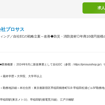
求人
会社プロサス
ィング／自社ECの戦略立案～改善◆防災・消防資材◎年商10億円規模の
■業務概要： 2024年9月に新規事業として自社EC（参照：https://prosusshop.jp
＜最終学歴＞大学院、大学卒以上
＜勤務地詳細＞本社住所：東京都新宿区早稲田鶴巻町519 早稲田松浦ビル5F勤務地
早稲田駅(東京メトロ)、早稲田駅(都電荒川線)、江戸川橋駅