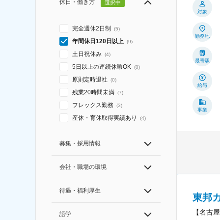
休日・働き方
選択中
対象
完全週休2日制
(
5
)
勤務地
年間休日120日以上
(
9
)
土日祝休み
(
4
)
最寄駅
5日以上の連続休暇OK
(
0
)
原則定時退社
(
0
)
給与
残業20時間未満
(
7
)
フレックス勤務
(
3
)
事業
産休・育休取得実績あり
(
4
)
募集・採用情報
会社・職場の環境
待遇・福利厚生
東邦
【名古屋
語学