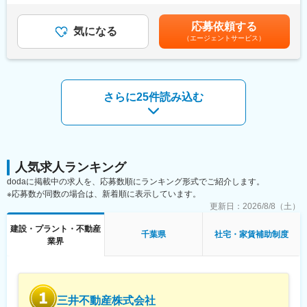
■業務内容：
らのご応募お待ちしています。
を考慮の上、社内規定により決定■固定手当には管理職手当、資格
施工管理業務のうち公共工事の発注者支援業務では、調査・計
手当を含みます。■昇給：年1回（10月）■賞与：年2回（7月、12
応募依頼する
画・設計・積算・施工及び維持管理など発注者を支援する業務を
気になる
月）賃金はあくまでも目安の金額であり、選考を通じて上下する
（エージェントサービス）
担当いただきます。
変更の範囲：会社の定める業務
可能性があります。月給(月額)は固定手当を含めた表記です。
土木の現場における施工管理業務においては、現地での安全管
理・品質管理・工程管理を行うとともに、これまで培ってきた設
計・施工ノウハウにより、調査・計画・設計・積算等についても
担当する場合があります。
さらに25件読み込む
・現場の立会、書類のチェック、図面の修正、積算 など
・Excel、Wordのほか、メールおよびCADソフトを使用
業務エリアは千葉県が中心（7割程度）となっており、今後も千葉
県をメインとしながら、近郊エリアへと対象を広げる予定です。
人気求人ランキング
半年または1年単位での案件が多く、千葉県内の拠点にて異動が発
dodaに掲載中の求人を、応募数順にランキング形式でご紹介します。
生する可能性があります。
※応募数が同数の場合は、新着順に表示しています。
更新日：
2026/8/8（土）
■組織構成：
30代から60代の社員まで、幅広く活躍しております。入社後は当
建設・プラント・不動産
千葉県
社宅・家賃補助制度
社の業務の進め方を覚えていただき、その後はこれまでの経験を
業界
活かしながらメインの管理担当としてご活躍いただきたいと考え
ています。ゆくゆくはメンバーのマネジメントもお任せする可能
性があります。
三井不動産株式会社
■会社全体でスキルアップする仕組み：