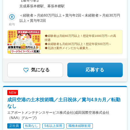
【最寄り駅】
京成幕張本郷駅、幕張本郷駅
＜経験者＞月給60万円以上＋賞与年2回＜未経験者＞月給30万円
以上＋賞与年2回
給与
◆経験者は月給60万円以上！想定年収1000万円～の高
待遇
◆未経験者も月給30万円以上！想定年収500万円～
◆元請け案件メインだから裁量大
◆千葉県エリアに特化し、安定性＆将来性抜群
◆転勤なし！残業月20h以下で長く活躍できる環境
気になる
応募する
NEW
成田空港の土木技術職／土日祝休／賞与4.9カ月／転勤
なし
エアポートメンテナンスサービス株式会社(成田国際空港株式会社
（NAA）グループ)
正社員
転勤なし
5名以上採用
職種未経験歓迎