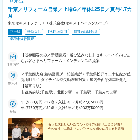
締切間近
千葉／リフォーム営業／上場G／年休125日／賞与4.7カ
月
東京セキスイファミエス株式会社(セキスイハイムグループ)
正社員
転勤なし
5名以上採用
職種未経験歓迎
業種未経験歓迎
【既存顧客のみ／新規開拓・飛び込みなし】セキスイハイムに住
むお客さまへリフォーム・メンテナンスの提案
仕事内容
＜千葉西支店 船橋営業所・柏営業所＞千葉県松戸市二十世紀が丘
丸山町79-1 ダイチビル◎受動喫煙対策：屋内全面禁煙◎転勤なし
勤務地
＜千葉支店・千葉営業所・千葉南営業所＞千葉県千葉市中央区新
【最寄り駅】
田町36-15 オカバ千葉テックビル3階／5階／6階◎受動喫煙対
市役所前駅(千葉県)、北国分駅、新千葉駅、千葉みなと駅
策：屋内全面禁煙◎転勤なし※一般社員での転居を伴う異動はござ
いません。※支店長レベルになると転勤の可能性もありますが、１
年収600万円／27歳・入社5年／月給27万5000円
支店に１名しか支店長はいないため、転勤の可能性は非常に低い
年収750万円／32歳・入社8年／月給33万5000円
給与
です。※在宅勤務・リモートワーク相談可
もっと成長したいあなたへ◎その頑張り正当に評価！
今の会社では物足りない◎ そんな想いに応える営業職