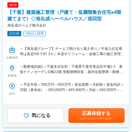
NEW
【千葉】建築施工管理（戸建て・低層階集合住宅※4階
建てまで）◇旭化成へーベルハウス／巡回型
旭化成ホームズ株式会社
正社員
5名以上採用
～【旭化成グループ】チームで助け合う風土有り／中途入社定着
率は直近5年で97.3％／木造やリフォーム・改修工事の施工管理経
仕事内容
験も歓迎／IT導入により残業時間の削減が進んでいます。さらな
るパフォーマンス向上のため改革中～
＜勤務地詳細1＞千葉支店住所：千葉県千葉市美浜区中瀬1-3 幕
■業務内容：戸建て住宅「ヘーベルハウス」や4階建てまでの低層
張テクノガーデンD棟22階 受動喫煙対策：屋内全面禁煙＜勤務地
集合住宅「へーベルメゾン」の施工管理を担当して頂きます。具
勤務地
詳細2＞京葉支店住所：千葉県千葉市美浜区中瀬1-3 幕張テクノ
体的には以下の通りで、業務を通じて多様な力を発揮して頂くこ
ガーデンD棟22階 受動喫煙対策：屋内全面禁煙＜勤務地詳細3＞
＜予定年収＞550万円～850万円＜賃金形態＞月給制＜賃金内訳＞
とが出来ます。
柏支店住所：柏市中央町1-1 柏セントラルプラザ5階 勤務地最寄
月額（基本給）：260,000円～465,900円＜月給＞260,000円～
１）工程・品質・予算管理 ２）オーナー様対応 ３）工事店の
駅：JR線／柏駅受動喫煙対策：屋内全面禁煙変更の範囲：会社の
給与
465,900円＜昇給有無＞有＜残業手当＞有＜給与補足＞上記年収
マネジメント（職人の安全教育、現場指導）
定める事業所
は各種手当と賞与を含んだ金額です。※給与詳細は経験・年齢・能
※施工図の作成業務はなく、現場とお客様に集中しやすい環境で
力を考慮の上決定いたします。※賞与：年2回（6月、12月）※標準
す。
賞与月数…5ヶ月賃金はあくまでも目安の金額であり、選考を通じ
■働き方：
応募依頼する
気になる
て上下する可能性があります。月給(月額)は固定手当を含めた表記
工業化された工法・材料を使用しているため、長年のノウハウの
（エージェントサービス）
です。
もと合理性高く工事を進めてい頂けます。ベテランの専任技術者
との2名体制が主となり、複数物件の兼任ですが、巡回型のためリ