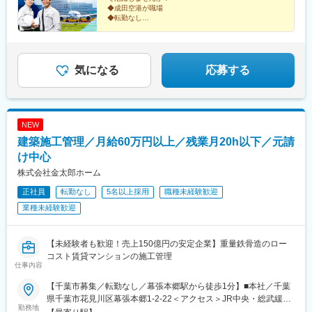
◆成田空港が職場
◆転勤なし
◆賞与4.9カ月分
◆年休125日（土日祝休）
◆残業月10～12時間程度
◆充実の資格取得支援あり
◆住居手当・扶養手当・資格手当など充実！
気になる
応募する
NEW
建築施工管理／月給60万円以上／残業月20h以下／元請
け中心
株式会社金太郎ホーム
正社員
転勤なし
5名以上採用
職種未経験歓迎
業種未経験歓迎
【未経験者も歓迎！売上150億円の安定企業】重量鉄骨造のロー
コスト賃貸マンションの施工管理
仕事内容
【千葉市募集／転勤なし／幕張本郷駅から徒歩1分】■本社／千葉
県千葉市花見川区幕張本郷1-2-22＜アクセス＞JR中央・総武緩行
勤務地
線幕張本郷駅より徒歩1分※受動喫煙対策：屋内全面禁煙