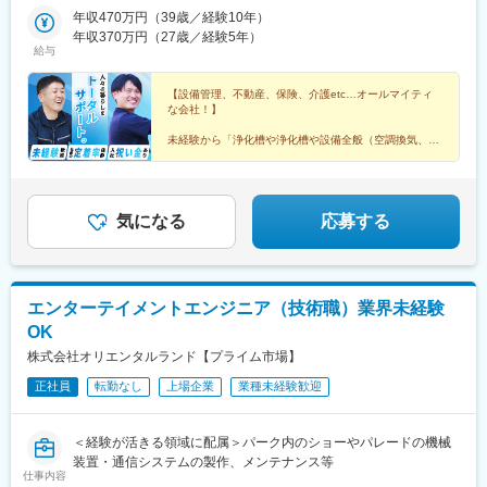
年収470万円（39歳／経験10年）
年収370万円（27歳／経験5年）
給与
【設備管理、不動産、保険、介護etc…オールマイティ
な会社！】
未経験から「浄化槽や浄化槽や設備全般（空調換気、給
排水衛生、電気）のメンテナンス職」に挑戦しません
か？
「中途入社→勤続年数10年～30年超え」の社員多数♪
＜＜詳細をチェック▼＞＞
気になる
応募する
エンターテイメントエンジニア（技術職）業界未経験
OK
株式会社オリエンタルランド【プライム市場】
正社員
転勤なし
上場企業
業種未経験歓迎
＜経験が活きる領域に配属＞パーク内のショーやパレードの機械
装置・通信システムの製作、メンテナンス等
仕事内容