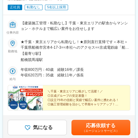
正社員
転勤なし
5名以上採用
【建築施工管理・転勤なし】千葉・東京エリアの駅舎からマンシ
ョン・ホテルまで幅広い案件をお任せします
仕事内容
★千葉・東京エリアから転勤なし！★原則直行直帰です＜本社＞
千葉県船橋市宮本4-17-3==本社へのアクセス==京成電鉄線「船橋
勤務地
競馬場駅」より徒歩5分※受動喫煙対策：屋内全面禁煙
【最寄り駅】
船橋競馬場駅
年収800万円：40歳 経験16年／課長
年収620万円：35歳 経験11年／係長
給与
＼千葉・東京エリアに根ざして活躍！／
◎京成グループの安定基盤！
◎設立75年の信頼と実績で幅広い案件に携われる！
◎施工管理経験を活かして早期キャリアアップ！
◎千葉・東京エリアから転勤なし！
◎年休122日・土日祝休でプライベート◎
応募依頼する
気になる
（エージェントサービス）