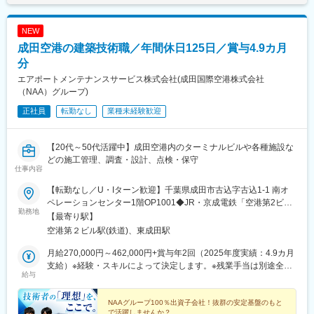
NEW
成田空港の建築技術職／年間休日125日／賞与4.9カ月
分
エアポートメンテナンスサービス株式会社(成田国際空港株式会社
（NAA）グループ)
正社員
転勤なし
業種未経験歓迎
【20代～50代活躍中】成田空港内のターミナルビルや各種施設な
どの施工管理、調査・設計、点検・保守
仕事内容
【転勤なし／U・Iターン歓迎】千葉県成田市古込字古込1-1 南オ
ペレーションセンター1階OP1001◆JR・京成電鉄「空港第2ビル
勤務地
駅」より徒歩5分ほど空港第2ターミナル直結！ ※転勤なしのため
【最寄り駅】
腰を据えて働けます。※マイカー通勤（一部条件あり）※主に千葉
空港第２ビル駅(鉄道)、東成田駅
県の方が多いですが、東京都や茨城県から勤務される方も多いで
す。＜本社＞千葉県成田市三里塚字御料牧場1番2 臨空開発第1セ
月給270,000円～462,000円+賞与年2回（2025年度実績：4.9カ月
ンタービル6階◆京成線経由芝山鉄道「芝山千代田駅」より徒歩４
支給）※経験・スキルによって決定します。※残業手当は別途全額
給与
分ほど空港のすぐ横です！◎U・Iターン歓迎住宅手当あり！「飛
支給いたします。【モデル年収例】・年収700万円／40歳・年収
行機に関係のある仕事がしたい」という理由で大阪から引っ越し
580万円／30歳・年収460万円／23歳
てきた社員もいます。
NAAグループ100％出資子会社！抜群の安定基盤のもと
で活躍しませんか？