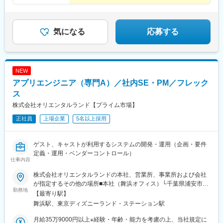
（リーダー）→マネジメント（管理職）
気になる
応募する
NEW
アプリエンジニア（専門A）／社内SE・PM／フレック
ス
株式会社オリエンタルランド【プライム市場】
正社員
上場企業
5名以上採用
ゲスト、キャストが利用するシステムの開発・運用（企画・要件
定義・運用・ベンダーコントロール）
仕事内容
株式会社オリエンタルランドの本社、営業所、事業所および会社
が指定するその他の場所■本社（舞浜オフィス）└千葉県浦安市舞
勤務地
浜1-1└JR京葉線「舞浜駅」より徒歩10分＼リモートワーク可能
【最寄り駅】
／・社内規定あり・頻度などは担当業務やプロジェクト状況など
舞浜駅、東京ディズニーランド・ステーション駅
により異なります。※受動喫煙対策：オフィス内禁煙
月給35万9000円以上※経験・年齢・能力を考慮の上、当社規定に