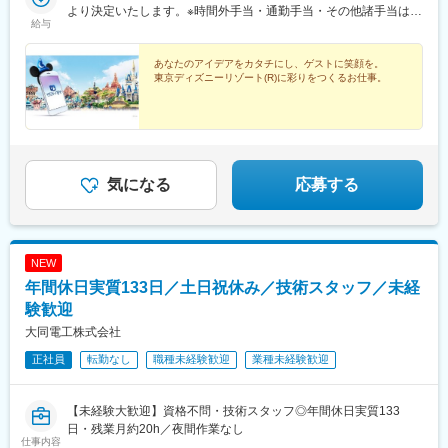
より決定いたします。※時間外手当・通勤手当・その他諸手当は下
給与
記想定年収に含まれておりません。別途支給いたします。※上記月
給内ににみなし残業代は含まれておりません。【年収例】大学
卒・職種経験8年目・専門Aステージ 年収677万円大学卒・職種
あなたのアイデアをカタチにし、ゲストに笑顔を。
東京ディズニーリゾート(R)に彩りをつくるお仕事。
経験13年目・専門Aステージ 年収727万円 ※時間外勤務15時間／
月の場合※経験・年齢・能力を考慮の上、当社規定により決定いた
します。※通勤手当、その他諸手当は上記想定年収に含まれており
ません。別途支給いたします。※ステージ参考専門B→専門A（本
求人の募集ポジション）→スペシャリスト（リーダー）→マネジ
メント（管理職）本求人は専門Aでの募集となりますので、専門A
気になる
応募する
の基準で選考を行います。選考過程で専門Aではなく専門Bの方で
お進みをいただきたいと判断した場合は、専門Bの求人をご紹介を
させていただく場合がございます。その場合は書類選考からのス
タートとなります。ご容赦ください。
NEW
年間休日実質133日／土日祝休み／技術スタッフ／未経
験歓迎
大同電工株式会社
正社員
転勤なし
職種未経験歓迎
業種未経験歓迎
【未経験大歓迎】資格不問・技術スタッフ◎年間休日実質133
日・残業月約20h／夜間作業なし
仕事内容