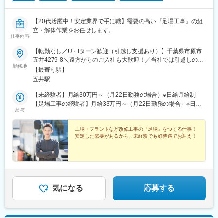
【20代活躍中！安定業界で手に職】需要の高い『足場工事』の組
立・解体作業をお任せします。
仕事内容
【転勤なし／U・Iターン歓迎（引越し支援あり）】千葉県市原市
五井4279-8＼遠方からのご入社も大歓迎！／当社では引越しの初
勤務地
期費用のほか、アパートの契約手続きや家賃、さらに光熱費も会
【最寄り駅】
社がサポートします。新しい土地での生活をスムーズにスタート
五井駅
できるよう万全の体制を整えているので、「今は遠方に住んでい
る」という方もご安心ください！◎車通勤OK（駐車場あり）◎受
【未経験者】月給30万円～（月22日勤務の場合）※日給月給制
動喫煙対策あり
【足場工事の経験者】月給33万円～（月22日勤務の場合）※日給
給与
月給制※工場・プラントでの現場経験者を想定◎給与は年齢・経
験・能力等を考慮し決定します◎残業代は別途全額支給します
工場・プラントなど改修工事の『足場』をつくる仕事！
安定した需要があるから、未経験でも好待遇でお迎え！
気になる
応募する