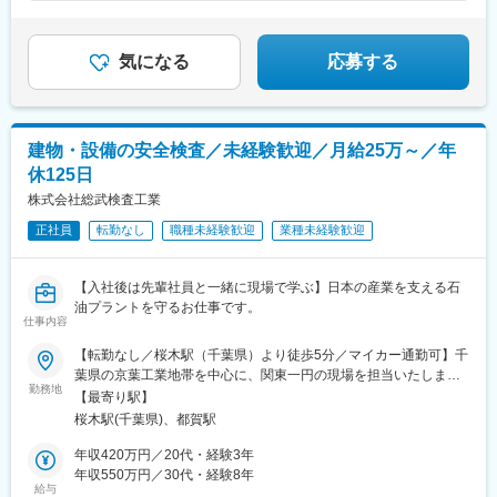
【年間数千万人】来場者の笑顔を支えるお仕事！
勤務地は浦安にあるテーマパークのバックヤード。
気になる
応募する
建物・設備の安全検査／未経験歓迎／月給25万～／年
休125日
株式会社総武検査工業
正社員
転勤なし
職種未経験歓迎
業種未経験歓迎
【入社後は先輩社員と一緒に現場で学ぶ】日本の産業を支える石
油プラントを守るお仕事です。
仕事内容
【転勤なし／桜木駅（千葉県）より徒歩5分／マイカー通勤可】千
葉県の京葉工業地帯を中心に、関東一円の現場を担当いたしま
勤務地
す。【株式会社総武検査工業】千葉県千葉市若葉区桜木北2-26-55
【最寄り駅】
根本ビル2F ＜最寄り駅＞桜木駅（千葉県）より徒歩5分※受動
桜木駅(千葉県)、都賀駅
喫煙防止対策：敷地内喫煙可能場所あり
年収420万円／20代・経験3年
年収550万円／30代・経験8年
給与