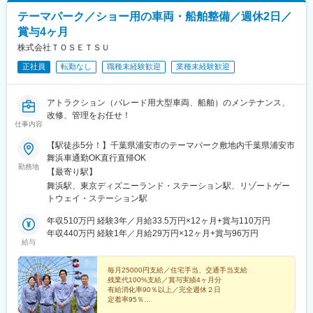
テーマパーク／ショー用の車両・船舶整備／週休2日／
賞与4ヶ月
株式会社ＴＯＳＥＴＳＵ
正社員
転勤なし
職種未経験歓迎
業種未経験歓迎
アトラクション（パレード用大型車両、船舶）のメンテナンス、
改修、管理をお任せ！
仕事内容
【駅徒歩5分！】千葉県浦安市のテーマパーク敷地内千葉県浦安市
舞浜車通勤OK直行直帰OK
勤務地
【最寄り駅】
舞浜駅、東京ディズニーランド・ステーション駅、リゾートゲー
トウェイ・ステーション駅
年収510万円 経験3年／月給33.5万円×12ヶ月+賞与110万円
年収440万円 経験1年／月給29万円×12ヶ月+賞与96万円
給与
毎月25000円支給／住宅手当、交通手当支給
残業代100%支給／賞与実績4ヶ月分
有給消化率90％以上／完全週休２日
定着率95％