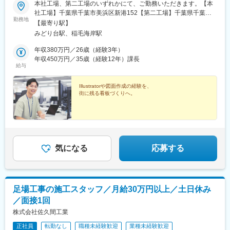
本社工場、第二工場のいずれかにて、ご勤務いただきます。【本
社工場】千葉県千葉市美浜区新港152【第二工場】千葉県千葉市
勤務地
美浜区新港201▼アクセス【本社工場】・JR総武線稲毛駅より千
【最寄り駅】
葉海浜交通バス「稲毛海岸行き（運輸支局入口経由）」にて団地
みどり台駅、稲毛海岸駅
東バス停下車後、徒歩8分・JR京葉線稲毛海岸より千葉海浜交通
バス「稲毛行き（運輸支局入口経由）」にて団地東バス停下車、
年収380万円／26歳（経験3年）
徒歩8分【第二工場】・JR総武線稲毛駅より千葉海浜交通バス
年収450万円／35歳（経験12年）課長
給与
『稲毛海岸行き（運輸支局入口経由）』にて運輸支局入口バス停
下車後、徒歩6分・JR京葉線稲毛海岸より千葉海浜交通バス『稲
毛行き（運輸支局入口経由）』にて運輸支局入口バス停下車後、
Illustratorや図面作成の経験を、
街に残る看板づくりへ。
徒歩6分＜お車をご利用の場合＞【本社工場／第二工場】「東関東
自動車道」湾岸習志野IC（東京方面）より湾岸習志野IC をおり、
国道357号線を直進しますと国道14号線と合流。さらに直進（千
葉市内方面）。運輸支局入口の交差点を右折。京葉線の高架をく
ぐり一つ目の信号を左折、570ｍ先右側にございます。★受動喫
煙防止策：屋内原則禁煙（喫煙スペースは屋外に設置）
気になる
応募する
足場工事の施工スタッフ／月給30万円以上／土日休み
／面接1回
株式会社佐久間工業
正社員
転勤なし
職種未経験歓迎
業種未経験歓迎