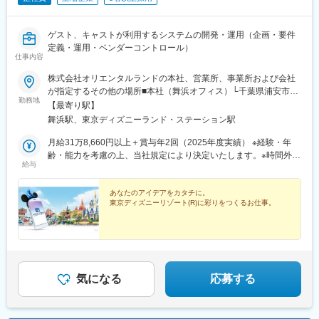
ゲスト、キャストが利用するシステムの開発・運用（企画・要件
定義・運用・ベンダーコントロール）
仕事内容
株式会社オリエンタルランドの本社、営業所、事業所および会社
が指定するその他の場所■本社（舞浜オフィス）└千葉県浦安市舞
勤務地
浜1-1└JR京葉線「舞浜駅」より徒歩10分＼一部リモートワーク可
【最寄り駅】
能／・社内規定あり・頻度などは担当業務やプロジェクト状況な
舞浜駅、東京ディズニーランド・ステーション駅
どにより異なります。※受動喫煙対策：オフィス内禁煙
月給31万8,660円以上＋賞与年2回（2025年度実績） ※経験・年
齢・能力を考慮の上、当社規定により決定いたします。※時間外手
給与
当・通勤手当・その他諸手当は下記想定年収に含まれておりませ
ん。別途支給いたします。※上記月給内にみなし残業代は含まれて
おりません。【想定年収例】大学卒・職種経験5年目・専門Bステ
あなたのアイデアをカタチに。
東京ディズニーリゾート(R)に彩りをつくるお仕事。
ージ 年収585万円大学卒・職種経験8年目・専門Aステージ 年
収677万円大学卒・職種経験13年目・専門Aステージ 年収727万
円※時間外勤務15時間／月の場合※経験・年齢・能力を考慮の上、
当社規定により決定いたします。※通勤手当、その他諸手当は上記
想定年収に含まれておりません。別途支給いたします。※ステージ
参考専門B(本求人の募集ポジション）→専門A→スペシャリスト
気になる
応募する
（リーダー）→マネジメント（管理職）本求人は専門Bでの募集と
なりますが、選考を通じて専門Aステージの提示となる場合はござ
います。