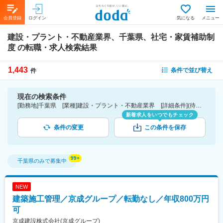
会員登録
ログイン
気になる
メニュー
建設・プラント・不動産業界、千葉県、社宅・家賃補助制
度
の転職・求人検索結果
1,443
条件で並び替え
件
現在の検索条件
[勤務地]千葉県 [業種]建設・プラント・不動産業界 [詳細条件](待遇・福利厚生)社宅・家賃補助制度
新着求人をいつでもチェック
条件の変更
この条件を保存
千葉県
のみで募集中
NEW
建築施工管理／京成グループ／転勤なし／年収800万円
可
京成建設株式会社(京成グループ)