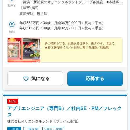
（舞浜・新浦安のオリエンタルランドグループ各施設）■本社事務
勤務地
所：千葉県浦安市美浜1-9-2 浦安ブライトンビル4階■舞浜事務
【最寄り駅】
所：千葉県浦安市舞浜1-1 (株)オリエンタルランド内D館2階＜ポ
新浦安駅、舞浜駅
ジションごとの担当エリア＞■施設管理・東京ディズニーランドホ
テル・トイストーリーホテル・ファンタジースプリングスホテ
年収558万円／34歳（月給34万9,000円＋賞与＋手当）
ル・舞浜アンフィシアター・新浦安のオリエンタルランド本社ビ
年収515万円／30歳（月給32万2,000円＋賞与＋手当）
給与
ル■施工管理・東京ディズニーリゾート（舞浜エリア）■設備メン
テナンス・パーク内の施設やレストランの厨房＼ POINT！／★独
身寮あり！浦安市内に1Kタイプのお部屋を独身寮としてご用意
夢の時間を守る、意義ある仕事を、働きやすい環境で。
★有休取得86.5％／休日呼出無／独身寮／転勤無
（当社規程あり）。家賃：2万5000円／月で、通勤や生活にも便
利な立地です。※配属先により勤務地が異なります（上記住所以外
での勤務となる可能性もございます）※受動喫煙対策：あり（喫煙
所あり）
気になる
応募する
NEW
アプリエンジニア（専門B）／社内SE・PM／フレック
ス
株式会社オリエンタルランド【プライム市場】
正社員
上場企業
5名以上採用