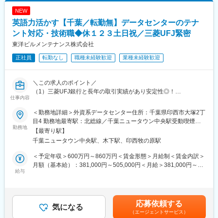
モートワーク日を設けるなど裁量権のある働き方が可能です。
NEW
■キャリアステップ：
専門的に本職種スキルを伸ばすだけではなく、施工管理から設計
英語力活かす【千葉／転勤無】データセンターのテナ
などのキャリアチャレンジ制度も有り、将来的にグループ内の職
ント対応・技術職◆休１２３土日祝／三菱UFJ緊密
種へチャレンジ出来る可能性もございます。
東洋ビルメンテナンス株式会社
■モデル年収（予定年収はあくまでも目安の金額であり、選考を通
じて上下する可能性があります。）：
正社員
転勤なし
職種未経験歓迎
業種未経験歓迎
700万円 （30歳、月給＋各種手当＋賞与）、800万円 （35歳、月
給＋各種手当＋賞与）、1,000万円（45歳、月給＋各種手当＋賞
与）と、ベース給が安定しているため、魅力に感じて転職頂くこ
＼この求人のポイント／
とも多くございます。
（1）三菱UFJ銀行と長年の取引実績があり安定性◎！
仕事内容
■同社の魅力と特徴：
・当社は、1973年に竣工した三和銀行（現三菱UFJ銀行）東京本
【◇旭化成グループで安定基盤有／業界トップクラスのハウスメ
部ビルの管理を行うために設立されました。現在は三菱UFJ銀行
＜勤務地詳細＞外資系データセンター住所：千葉県印西市大塚2丁
ーカー】旭化成ホームズグループは、旭化成グループの中でも中
を主要な取引先に有する会社として安定した経営基盤を築き、自
目4 勤務地最寄駅：北総線／千葉ニュータウン中央駅受動喫煙対
核を担い、人々の安心で豊かな暮らしのを目指し、「住まい」を
己資本比率約80％の良好な財務内容を誇ります。
勤務地
策：屋内全面禁煙変更の範囲：会社の定める事業所
【最寄り駅】
軸に幅広い事業を展開しています。旭化成ホームズは60年ロング
・銀行の文化として公正誠実のDNAも根づいており、コンプライ
千葉ニュータウン中央駅、木下駅、印西牧の原駅
ライフ住宅の「へーベルハウス」からスタートし、およそ半世紀
アンスや働き方といった面でも、安心して働ける環境が整ってい
にわたり、耐火性や耐久性に優れた長く愛される家づくりを続け
ます。
＜予定年収＞600万円～860万円＜賃金形態＞月給制＜賃金内訳＞
ています。
月額（基本給）：381,000円～505,000円＜月給＞381,000円～
（2）福利厚生◎！
給与
505,000円＜昇給有無＞有＜残業手当＞有＜給与補足＞■賞与：有
変更の範囲：会社の定める業務
社員の生活に合わせた制度（育児休暇や産前産後休暇、休業、定
／年2回（4ヶ月／年間）■固定残業制：固定残業は無いが、平均
年再雇用制度等）の導入があり、年代に関わらず活躍できる多様
20～30時間程度の残業あり賃金はあくまでも目安の金額であり、
なフィールドがあります。また、独身寮の設置、保養所・リゾー
選考を通じて上下する可能性があります。月給(月額)は固定手当を
応募依頼する
トマンションの利用、三菱UFJ銀行健康保険組合への加入などを
気になる
含めた表記です。
（エージェントサービス）
実現し退職金制度等、各種手当も充実しています！