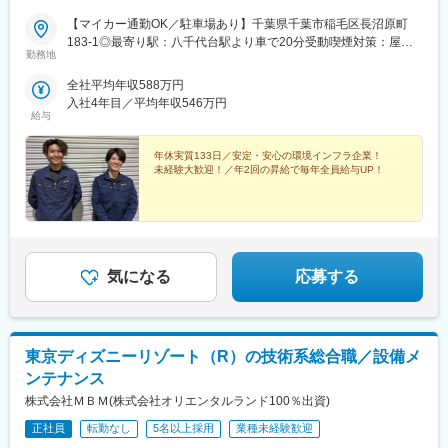
【マイカー通勤OK／駐車場あり】千葉県千葉市稲毛区長沼原町
183-1◎最寄り駅：八千代台駅より車で20分受動喫煙対策：屋内
勤務地
禁煙
全社平均年収588万円
入社4年目／平均年収546万円
給与
年休実質133日／安定・安心の環境インフラ企業！
未経験大歓迎！／年2回の昇給で毎年全員給与UP！
気になる
応募する
東京ディズニーリゾート（R）の技術系総合職／設備メ
ンテナンス
株式会社ＭＢＭ(株式会社オリエンタルランド100％出資)
正社員
転勤なし
5名以上採用
業種未経験歓迎