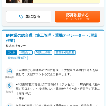
応募依頼する
気になる
（エージェントサービス）
解体業の総合職（施工管理・重機オペレーター・現場
作業）
株式会社カンナ
正社員
転勤なし
5名以上採用
職種未経験歓迎
業種未経験歓迎
《未経験から解体業のプロに育成！》大型重機や専門スキルを駆
使して、大型プラントを安全に解体します。
仕事内容
■千葉県市原市青柳北2丁目5番21 【アクセス】 ・JR内房線『五井
駅』西口より、小湊鉄道バス・乗車9分『松ヶ島・停留所』下車、
勤務地
徒歩2分 ・JR内房線『姉ヶ崎駅』西口より、小湊鉄道バス・乗車
【最寄り駅】
10分『松ヶ島・停留所』下車、徒歩2分
五井駅
★☆★☆★☆★☆★☆★☆★☆★☆★☆ ・自動車通勤可能 ・駐車
場完備、通勤費(ガソリン代)支給
年収500万円／30歳／総合職（重機オペレーター、現場作業）／