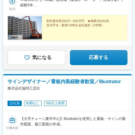
★☆★☆★☆★☆★☆★☆★☆★☆★☆
経験5年
給与
年収600万円／40歳／総合職（重機オペレーター、現場作業）／
経験10年
初年度年収350万～500万円 ★残業30分以内
住宅手当：家賃の5割を会社負担（2年間）
気になる
応募する
サインデザイナー／看板内装経験者歓迎／Illustrator
株式会社協同工芸社
正社員
転勤なし
5名以上採用
【大手チェーン案件中心】Illustratorを使用した看板・サインの製
作図面、施工図面の作成。
仕事内容