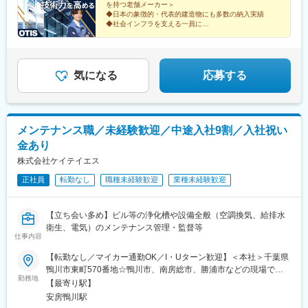
を持つ老舗メーカー＞
◆日本の象徴的・代表的建造物にも多数の納入実績
◆社会インフラを支える一員に
◆手厚い研修・資格取得支援制度あり
◆スーパーフレックスタイム制
気になる
応募する
メンテナンス職／未経験歓迎／中途入社9割／入社祝い
金あり
株式会社ケイテイエス
正社員
転勤なし
職種未経験歓迎
業種未経験歓迎
【立ち会い多め】ビル等の浄化槽や設備全般（空調換気、給排水
衛生、電気）のメンテナンス管理・監督等
仕事内容
【転勤なし／マイカー通勤OK／I・Uターン歓迎】＜本社＞千葉県
鴨川市東町570番地☆鴨川市、南房総市、勝浦市などの現場で業
勤務地
務を行います。※勤務地の受動喫煙対策：あり
【最寄り駅】
安房鴨川駅