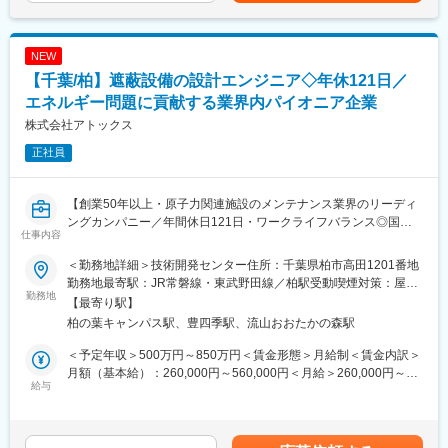
■業務内容
三菱UFJ銀行芝ビルや新宿エルタワーなどのオフィスビルやデー
NEW
タセンターなどを中心に建物の管理を行う当社にて、外資系デー
【千葉/柏】遮蔽設備の設計エンジニア◇年休121日／
タセンターに入居される外資系テナントの包括管理（窓口・カス
タマー対応）と、建物の設備管理の業務のお2つをお任せします。
エネルギー問題に貢献する業界内パイオニア企業
海外のお客様も多いため、英語スキルを活かしてご活躍いただく
株式会社アトックス
ことが可能です。
正社員
■業務詳細
データセンター利用時に発生する諸問題への対応やテナント要望
【創業50年以上・原子力関連施設のメンテナンス業界のリーディ
に対し、最適な解を出し、その諸問題解決に向けた合理的な提案
ングカンパニー／年間休日121日・ワークライフバランス◎国の
と、データセンターの設備管理業務を担当します。また、その場
仕事内容
未来を創る社会貢献性の高い業務】
で解決できない要望などについては、内容をしっかりヒアリング
をし、社内に持ち帰り、専門スタッフに連携、解を導き出し、テ
＜勤務地詳細＞技術開発センター住所：千葉県柏市高田1201番地
アトックスの企業理念は、環境とエネルギーの課題解決に寄与
ナントへ提案を実施。
勤務地最寄駅：JR常磐線・東武野田線／柏駅受動喫煙対策：屋内
し、社会の発展と社員の幸せに貢献することです。
勤務地
全面禁煙変更の範囲：会社の定める事業所
【最寄り駅】
原子力施設から放射性物質による汚染の除去業務を民間企業とし
◆テナント対応詳細
柏の葉キャンパス駅、豊四季駅、流山おおたかの森駅
て初めて受託、原子力施設の総合的なメンテナンス技術を半世紀
・IT企業のお客様からの設備に関する問合せ対応（日本語メイ
にわたって築き上げてきました。
ン、月2件程）
＜予定年収＞500万円～850万円＜賃金形態＞月給制＜賃金内訳＞
それぞれの事業分野で培ってきた信頼と実績により、より高品質
・問い合わせに関する調査・資料作成（英語メイン）
月額（基本給）：260,000円～560,000円＜月給＞260,000円～
なサービスをお届けすることに誇りを持っています。
給与
・月間定例会の資料作成
560,000円＜昇給有無＞有＜残業手当＞有＜給与補足＞※予定年収
※設備に関するわからないことは、当社内の技術社員から教えても
はあくまでも目安の金額であり、選考を通じて変動する可能性が
■業務内容：
らえるので、知識がなくてもご安心ください。
あります。※上記は賞与を含む想定年収です。■昇給：年1回■賞
原子力施設、研究施設等において、遮蔽設計/放射線防護計画を担
与：年2回（6月・12月※過去実績3ヶ月分）賃金はあくまでも目安