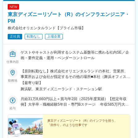
NEW
東京ディズニーリゾート（R）のインフラエンジニア・
PM
株式会社オリエンタルランド【プライム市場】
正社員
転勤なし
上場企業
ゲストやキャストが利用するシステム基盤等に携わる社内SE／企
画・要件定義・運用・ベンダーコントロール
仕事内容
【原則転勤なし】株式会社オリエンタルランドの本社、営業所、
事業所および会社が指定するその他の場所■本社（舞浜オフィス）
勤務地
└千葉県浦安市舞浜1-1└JR京葉線「舞浜駅」より徒歩10分＼一部
【最寄り駅】
リモートワーク可能／・社内規定あり・頻度などは担当業務やプ
舞浜駅、東京ディズニーランド・ステーション駅
ロジェクト状況などにより異なります。※受動喫煙対策：オフィス
内禁煙
月給31万8,660円以上＋賞与年2回（2025年度実績）【想定年収
例】大学卒・職種経験5年目・専門Bステージ 年収585万円大学
給与
卒・職種経験8年目・専門Aステージ 年収677万円大学卒・職種
経験13年目・専門Aステージ 年収727万円※上記年収例は時間外
勤務15時間／月の場合（固定残業制度はございません）※経験・
東京ディズニーリゾート（R）のインフラを担う、
「街作り」のような仕事です
年齢・能力を考慮の上、当社規定により決定いたします。※通勤手
当、その他諸手当は上記想定年収に含まれておりません。別途支
給いたします。※ステージ参考 専門B→専門A→スペシャリスト