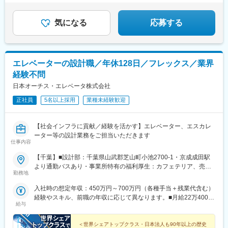
所あり）
多くの人々に愛される『東京ディズニーリゾート
（R）』の安全を支える。
気になる
応募する
エレベーターの設計職／年休128日／フレックス／業界
経験不問
日本オーチス・エレベータ株式会社
正社員
5名以上採用
業種未経験歓迎
【社会インフラに貢献／経験を活かす】エレベーター、エスカレ
ーター等の設計業務をご担当いただきます
仕事内容
【千葉】■設計部：千葉県山武郡芝山町小池2700-1・京成成田駅
より通勤バスあり・事業所特有の福利厚生：カフェテリア、売
勤務地
店、更衣室、リラクゼーションスペース、医務室、ジム、テニス
コート、卓球場、夏祭り、ファミリーデー他※近隣の方は車通勤可
入社時の想定年収：450万円～700万円（各種手当＋残業代含む）
※将来的に昇進等に伴う全国転勤の可能性があります（事例は少な
経験やスキル、前職の年収に応じて異なります。■月給22万4000
いです）。※受動喫煙対策：室内禁煙（喫煙可能エリア設置）
給与
円～35万円＋賞与年2回※賃金は経験、スキル、前職の年収を考慮
します※通勤交通費全額支給（会社規程に基づく）
＜世界シェアトップクラス・日本法人も90年以上の歴史