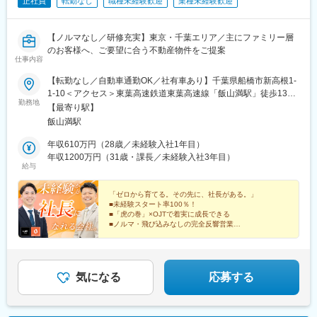
正社員
転勤なし
職種未経験歓迎
業種未経験歓迎
【ノルマなし／研修充実】東京・千葉エリア／主にファミリー層
のお客様へ、ご要望に合う不動産物件をご提案
仕事内容
【転勤なし／自動車通勤OK／社有車あり】千葉県船橋市新高根1-
1-10＜アクセス＞東葉高速鉄道東葉高速線「飯山満駅」徒歩13分
勤務地
★京成電鉄松戸線「高根木戸駅」、「高根公団駅」からもアクセ
【最寄り駅】
ス可！＜受動喫煙対策あり（屋内禁煙）＞
飯山満駅
年収610万円（28歳／未経験入社1年目）
年収1200万円（31歳・課長／未経験入社3年目）
給与
「ゼロから育てる。その先に、社長がある。」
■未経験スタート率100％！
■「虎の巻」×OJTで着実に成長できる
■ノルマ・飛び込みなしの完全反響営業
■インセンティブ年4回
■分業制で営業に集中できる環境
■車通勤OK！
気になる
応募する