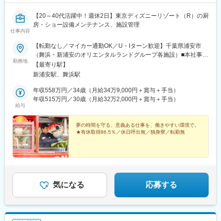
【20～40代活躍中！週休2日】東京ディズニーリゾート（R）の厨
房・ショー設備メンテナンス、施設管理
仕事内容
【転勤なし／マイカー通勤OK／U・Iターン歓迎】千葉県浦安市
（舞浜・新浦安のオリエンタルランドグループ各施設）■本社事務
勤務地
所：千葉県浦安市美浜1-9-2 浦安ブライトンビル4階■舞浜事務
【最寄り駅】
所：千葉県浦安市舞浜1-1 (株)オリエンタルランド内D館2階＜ポ
新浦安駅、舞浜駅
ジションごとの担当エリア＞■施設管理・東京ディズニーランドホ
テル・トイストーリーホテル・ファンタジースプリングスホテ
年収558万円／34歳（月給34万9,000円＋賞与＋手当）
ル・舞浜アンフィシアター・新浦安のオリエンタルランド本社ビ
年収515万円／30歳（月給32万2,000円＋賞与＋手当）
給与
ル■施工管理・東京ディズニーリゾート（舞浜エリア）■設備メン
テナンス・パーク内の施設やレストランの厨房＼ POINT！／★独
身寮あり！浦安市内に1Kタイプのお部屋を独身寮としてご用意
夢の時間を守る、意義ある仕事を、働きやすい環境で。
★有休取得86.5％／休日呼出無／独身寮／転勤無
（当社規程あり）。家賃：2万5000円／月で、通勤や生活にも便
利な立地です。※配属先により勤務地が異なります（上記住所以外
での勤務となる可能性もございます）※受動喫煙対策：あり（喫煙
所あり）
気になる
応募する