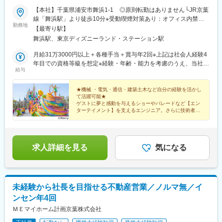
【本社】千葉県浦安市舞浜1-1 ◎原則転勤はありません└JR京葉
線「舞浜駅」より徒歩10分※受動喫煙対策あり：オフィス内禁煙
勤務地
※U・Iターン歓迎
【最寄り駅】
舞浜駅、東京ディズニーランド・ステーション駅
月給31万3000円以上＋各種手当＋賞与年2回※上記は社会人経験4
年目での資格等級を想定※経験・年齢・能力を考慮のうえ、当社規
給与
程により決定いたします
★機械 ・電気・通信・建築土木など自分の経験を活かし
て活躍可能★
ゲストに夢と感動を与えるショーやパレードなど【エン
ターテイメント】を支えるエンジニア。さらに技術者と
しての幅を広げて成長できる環境です。
＃業界未経験OK
＃年休123日 ＃独身寮完備
求人詳細を見る
気になる
未経験から社長を目指せる不動産営業／ノルマ無／イ
ンセン年4回
ＭＥマイホーム計画京葉株式会社