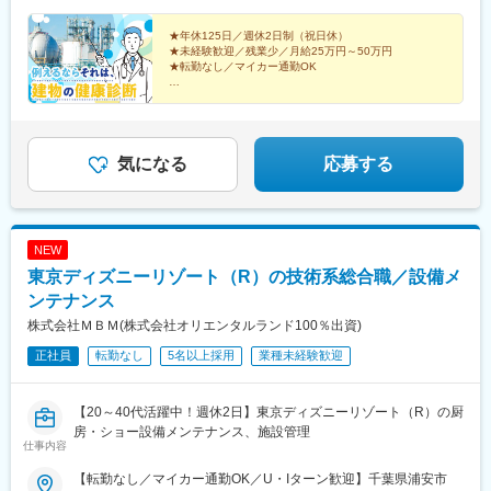
★年休125日／週休2日制（祝日休）
★未経験歓迎／残業少／月給25万円～50万円
★転勤なし／マイカー通勤OK
／
超音波やレーダーを使って、
建物の安全性などを調べる『非破壊検査』。
一見難しそうに見えますが、未経験でも問題なし！
＼
気になる
応募する
NEW
東京ディズニーリゾート（R）の技術系総合職／設備メ
ンテナンス
株式会社ＭＢＭ(株式会社オリエンタルランド100％出資)
正社員
転勤なし
5名以上採用
業種未経験歓迎
【20～40代活躍中！週休2日】東京ディズニーリゾート（R）の厨
房・ショー設備メンテナンス、施設管理
仕事内容
【転勤なし／マイカー通勤OK／U・Iターン歓迎】千葉県浦安市