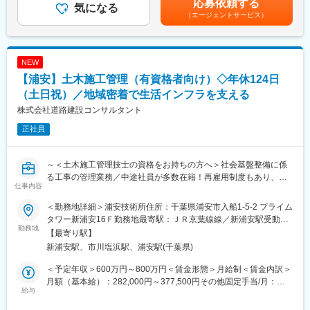
応募依頼する
って頂きます。
気になる
◆設備管理業務詳細
の金額であり、選考を通じて上下する可能性があります。月給(月
（エージェントサービス）
・設備の保守／点検／整備／運転管理
額)は固定手当を含めた表記です。
■具体的には：
・技術スタッフの巡回・監視
・原子力設備、研究設備等における遮蔽設備の計画・遮蔽性能の
・点検・整備の計画と実施
評価、放射線防護計画立案
・工事：電気、空調、給排水、建築設備修繕、リニューアル工事
NEW
・廃止措置における放射能評価他
【浦安】土木施工管理（有資格者向け）◇年休124日
・遮蔽解析に基づく放射線防護計画
■働き方
などを予定しています。
（土日祝）／地域密着で生活インフラを支える
・完全週休2日（土日祝）
業務では、計算コードを用いる場合があります。
・年間休日１２３日
株式会社道路建設コンサルタント
・月平均残業時間20時間程
正社員
【求めるスキル】
・転勤なし
・協調性があること
・設計業務の実務経験を有すること（遮蔽業務には拘らない）
変更の範囲：会社の定める業務
～＜土木施工管理技士の資格をお持ちの方へ＞社会基盤整備に係
る工事の管理業務／中途社員が多数在籍！再雇用制度もあり、長
■当社について：
仕事内容
期的な就業が可能です～
原子力関連施設のメンテナンス業界のリーディングカンパニーと
して、スローガンに「人×技術でNext Stageへ」を掲げ常に新しい
＜勤務地詳細＞浦安技術所住所：千葉県浦安市入船1-5-2 プライム
当社は千葉県を中心に、国土交通省や自治体からの公共事業を多
挑戦を続けています。
タワー新浦安16Ｆ勤務地最寄駅：ＪＲ京葉線線／新浦安駅受動喫
数受託している建設コンサルタント会社です。道路・橋梁・上下
勤務地
活躍のフィールドはRI（放射性同位元素）関連の研究施設、核医
煙対策：屋内全面禁煙変更の範囲：会社の定める事業所
【最寄り駅】
水道・トンネルなど、生活に欠かせない社会インフラの調査・設
学事業分野にまで広がっています。
新浦安駅、市川塩浜駅、浦安駅(千葉県)
計・維持管理を通じて、地域の安全・安心を支えています。
また福島復興を使命に持ち、日本のエネルギー施設の土台を支え
る非常に重要かつやりがいのある業務を行うことが出来ます。
＜予定年収＞600万円～800万円＜賃金形態＞月給制＜賃金内訳＞
そんな当社にて、土木工事の安全・品質・工程等の管理を円滑に
月額（基本給）：282,000円～377,500円その他固定手当/月：
おこなう管理業務を担っていただきます。
給与
今後も、サステナブルな環境実現に取り組むエネルギー産業を全
95,000円～128,000円＜月給＞377,000円～505,500円＜昇給有無
社を挙げてサポートするため、日本の未来を支えたいという方か
＞有＜残業手当＞無＜給与補足＞※給与詳細は経験・年齢・能力等