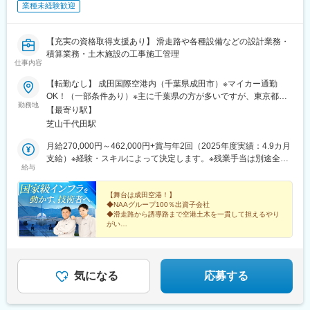
業種未経験歓迎
【充実の資格取得支援あり】 滑走路や各種設備などの設計業務・
積算業務・土木施設の工事施工管理
仕事内容
【転勤なし】 成田国際空港内（千葉県成田市）※マイカー通勤
OK！（一部条件あり）※主に千葉県の方が多いですが、東京都や
勤務地
茨城県から勤務される方も多いです。＜本社＞千葉県成田市三里
【最寄り駅】
塚字御料牧場1番2 臨空開発第1センタービル6階〇京成線経由芝山
芝山千代田駅
鉄道「芝山千代田駅」より徒歩４分ほど空港のすぐ横です！【UI
ターン歓迎】「転勤のない環境で腰を据えて働きたい」そんな方
月給270,000円～462,000円+賞与年2回（2025年度実績：4.9カ月
大歓迎です！
支給）※経験・スキルによって決定します。※残業手当は別途全額
給与
支給いたします。【モデル年収例】・年収700万円／40歳・年収
580万円／30歳・年収460万円／23歳
【舞台は成田空港！】
◆NAAグループ100％出資子会社
◆滑走路から誘導路まで空港土木を一貫して担えるやり
がい
◆技術士や1級土木など資格取得をフル応援
◆転勤なし
◆年間休日125日
◆残業月11h程度
◆昨年度賞与実績4.9カ月分
気になる
応募する