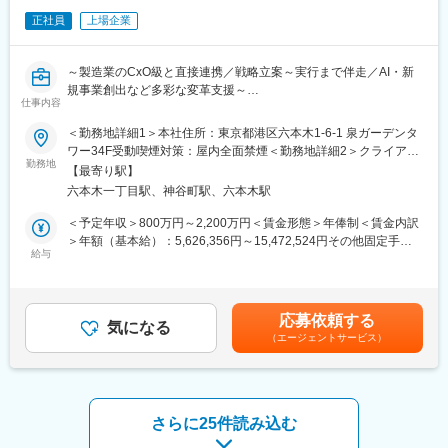
正社員
上場企業
～製造業のCxO級と直接連携／戦略立案～実行まで伴走／AI・新
規事業創出など多彩な変革支援～
仕事内容
■ポジションについて：
＜勤務地詳細1＞本社住所：東京都港区六本木1-6-1 泉ガーデンタ
当社Manufacturing & Innovation (M&I) UnitのStrategyチームに
ワー34F受動喫煙対策：屋内全面禁煙＜勤務地詳細2＞クライアン
て、中堅～大手製造業の経営層（CxO級）と直接連携し、企業変
勤務地
ト先(東京・千葉・埼玉・神奈川)住所：東京都 受動喫煙対策：そ
【最寄り駅】
革の戦略立案から新規事業構想、現場での実行定着までを一貫し
の他（常駐先による）変更の範囲：会社の定める事業所（リモー
六本木一丁目駅、神谷町駅、六本木駅
て支援します。討議設計や現場実装に深く関与し、クライアント
トワーク含む）
の成果創出にコミットする伴走型コンサルティングを担います。※
＜予定年収＞800万円～2,200万円＜賃金形態＞年俸制＜賃金内訳
クライアント先に常駐の場合あり（首都圏(東京・千葉・埼玉・神
＞年額（基本給）：5,626,356円～15,472,524円その他固定手当/
奈川)の顧客先へ常駐／一部首都圏以外の可能性あり）
給与
月：32,968円～90,660円固定残業手当/月：164,836円～453,297
円（固定残業時間45時間0分/月）超過した時間外労働の残業手当
・経営アジェンダや事業課題の特定、全社ビジョン・事業戦略・
は追加支給＜月額＞666,667円～1,833,334円（12分割）（一律手
組織・人材の統合設計
当を含む）＜昇給有無＞有＜残業手当＞有＜給与補足＞■管理監督
応募依頼する
・新規事業の構想・立ち上げ、ローンチに向けたプロジェクト推
気になる
者（パートナー以上）の場合：年収2200～5000万／基本給：
（エージェントサービス）
進
19,474,752～45,635,328円／役職手当：9～12万／深夜手当：
・経営課題の構造化、KPI設計、財務パフォーマンスや経営管理体
120437～243722円※詳細はオファー時提示■管理監督者採用の場
制の高度化
合残業手当支給無■その他固定手当：固定深夜手当■給与改定：年
・業務プロセス分析からBPR、現場定着までのオペレーション改
1回賃金はあくまでも目安の金額であり、選考を通じて上下する可
革
能性があります。月給(月額)は固定手当を含めた表記です。
さらに25件読み込む
・AIなど先端技術活用による業務・事業設計、PoC推進・効果検