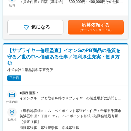
加し、社内に限定した研修だけでなく、社会に通用するビジネス
＜賃金内訳＞月額（基本給）：300,000円～400,000円その他固定
ます。
パーソンに成長する機会を用意しています。
給与
手当/月：100,000円～150,000円＜月給＞400,000円～550,000円
他地域にお住まいの方からのご応募もお待ちしております。
＜昇給有無＞有＜残業手当＞有＜給与補足＞※ご経験やスキルによ
★魅力ポイント（3）：独立支援制度、店長へのキャリアアップな
って給与を決定致します。賃金はあくまでも目安の金額であり、
■当社の特徴：
ど豊富なキャリアパス
選考を通じて上下する可能性があります。月給(月額)は固定手当を
応募依頼する
同社は、廃棄物管理分野を中心に地域環境・地球環境を考え、よ
国内外の店舗での店長やエリアMGR、ブロック長、人事・労務・
気になる
含めた表記です。
（エージェントサービス）
り良い環境を次世代に繋ぐことを基本理念として、市民、自治
広報・商品開発といった本部事業部や海外事業部など、「日本の
体、民間事業者、研究機関等の支援を行う総合コンサルタント企
食文化を世界に広めたい」「新しいフードビジネスを立ち上げた
業です。廃棄物管理分野と一口に言っても、同社が扱う内容は多
い」など社員が実現できる社風となっております。
岐にわたります。家庭内や事業所において日常的に発生している
【サプライヤー倫理監査】イオンGのPB商品の品質を
ごみをいかに減らしていくか、効率的に分別するにはどうしたら
■当社の将来ビジョン
守る／世の中へ価値ある仕事／福利厚生充実・働き方
よいかという問題。家庭や事業所から発生したごみをどのように
目指すのは2028年3月期にグループ売上高500億、営業利益50億
◎
処理またはリサイクルしていくか、最終処分はどうするのかとい
以上、約500店舗の展開！国内は毎年10～20、海外は20~30店舗
った問題。地球規模では、温暖化問題にもごみ処理は大きく影響
の出店を予定しています。
株式会社生活品質科学研究所
を及ぼしており、人体や環境に有害な残留性有機化物質対策は、
正社員
より良い地球環境を未来に繋いでいくためにも着実に取り組んで
いかねばならない課題です。 同社は身近な問題から地球規模での
諸問題に至るまで、これまで培ってきた多彩な経験に基づいた技
■職務概要：
術力により、問題解決の支援をしていきたいと考えています。市
イオングループと取引を持つサプライヤーの製造場所に訪問し、
民の方々、廃棄物処理・処分・管理等に係る担当者の方々、研究
仕事内容
論理監査をお任せします。
等に携わる方々の視点や立場を理解し、共に悩み、考えることが
■職務詳細：※外出、出張が多くなります。（月１５日程度）
当社の強みです。
＜勤務地詳細＞エム・ベイポイント幕張ビル住所：千葉県千葉市
・労務管理・職場環境などの取組み調査、具体的には、イオング
美浜区中瀬１丁目６ エム・ベイポイント幕張 2階勤務地最寄駅：
ループ独自の「イオンサプライヤー取引行動規範」に基づく監査
勤務地
変更の範囲：会社の定める業務
海浜幕張駅受動喫煙対策：敷地内全面禁煙変更の範囲：会社の定
【最寄り駅】
・サプライヤー様の製造場所へ訪問、チェック項目をもとに1.5日
める事業所
海浜幕張駅、幕張豊砂駅、京成幕張駅
で調査・確認、報告書の作成ならびに改善活動