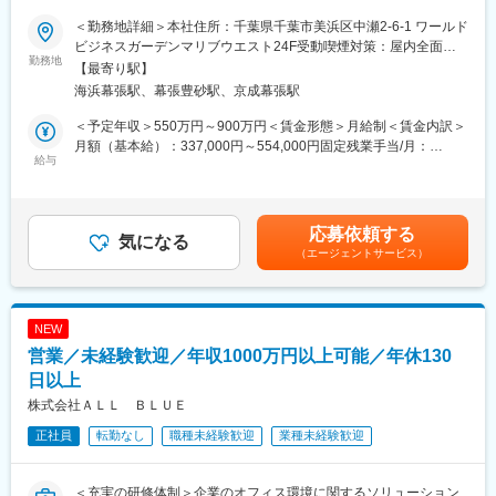
・改善提案が反映されやすく、現場主導で業務改革が可能
事業を展開◆
・安定企業で腰を据え、長期的なキャリア形成ができる
＜勤務地詳細＞本社住所：千葉県千葉市美浜区中瀬2-6-1 ワールド
・将来的には管理職や拠点運営にも関われるチャンスあり
ビジネスガーデンマリブウエスト24F受動喫煙対策：屋内全面禁
税理士法人事務所から始まり、総合コンサル事業を立ち上げ20年
勤務地
煙変更の範囲：会社の定める事業所
【最寄り駅】
以上の歴史がある当社にて、M＆A・事業承継コンサルタントを募
■組織体制
海浜幕張駅、幕張豊砂駅、京成幕張駅
集いたします。
内勤スタッフ約7名とドライバー約77名で構成。20代～70代まで
幅広いメンバーが在籍し、年齢や社歴に関係なく現場を支える役
＜予定年収＞550万円～900万円＜賃金形態＞月給制＜賃金内訳＞
■業務内容
割として信頼される風土があります。
月額（基本給）：337,000円～554,000円固定残業手当/月：
・売り手、買い手候補とのソーシング
給与
53,000円～86,000円（固定残業時間20時間0分/月）超過した時間
・仲介業務全般
■こんな方に最適
外労働の残業手当は追加支給＜月給＞390,000円～640,000円（一
・企業価値評価
・運行管理や配車業務の経験をさらに発揮したい方
律手当を含む）＜昇給有無＞有＜残業手当＞有＜給与補足＞※経験
・弁護士、会計士など専門家との調整
・現場に近い立場で裁量を持って働きたい方
やスキルを考慮して決定します。賃金はあくまでも目安の金額で
応募依頼する
・企業統合後のフォロー、コンサルティング等
気になる
・安定環境で専門性を磨き続けたい方
あり、選考を通じて上下する可能性があります。月給(月額)は固定
（エージェントサービス）
・ドライバーとの信頼関係構築にやりがいを感じる方
手当を含めた表記です。
医療法人やクリニックのお客様が多いです。
病院やクリニックの院長様の跡継ぎがいなく、事業継承を考えて
変更の範囲：会社の定める業務
いる方々がいる一方、開業に悩みを抱えている方に向けて、銀行
NEW
融資含めてパッケージとしてM＆A・事業承継コンサルを行ってお
営業／未経験歓迎／年収1000万円以上可能／年休130
ります。
日以上
※病院クリニックがお客様となることが多いため、お打ち合わせが
株式会社ＡＬＬ ＢＬＵＥ
19時20時スタートとなることが多くございます。
正社員
転勤なし
職種未経験歓迎
業種未経験歓迎
■採用背景
◇近い将来IPOを目指しておりますので、会社と共に成長できるメ
＜充実の研修体制＞企業のオフィス環境に関するソリューション