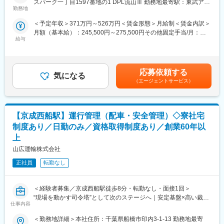
スパーク一丁目1597番地の1 DPL流山Ⅲ 勤務地最寄駅：東武アー
■業務内容：
勤務地
バンパークライン線／運河駅受動喫煙対策：屋内喫煙可能場所あ
■会社・仕事の魅力：1974年に株式会社日立製作所 習志野工場
入社いただく方には下記２点のミッション、業務を担っていただ
り変更の範囲：会社の定める事業所
（当時）の環境部門が独立して設立された日立グループの会社で
＜予定年収＞371万円～526万円＜賃金形態＞月給制＜賃金内訳＞
きます。
す。当社の事業は環境管理業務（測定・分析・緑化・設備管理・
月額（基本給）：245,500円～275,500円その他固定手当/月：
（1）大手ECなどの物流拠点にて入荷から出荷までの工程を管理
マンション管理・建設等）と製造受託業務（産業機器）に分かれ
給与
13,000円～55,000円固定残業手当/月：47,000円～60,000円（固
（2）物流現場で作業するスタッフさんの働きやすい環境づくり
ている、伝統と革新性の両面を併せ持つ会社です。日立製作所の
定残業時間25時間0分/月）超過した時間外労働の残業手当は追加
どうすれば作業がしやすくなるかを考え、入荷・在庫管理・出荷
伝統を引き継ぐ工場で、日立ブランド製品の生産にかかわること
支給＜月給＞305,500円～390,500円（一律手当を含む）＜昇給有
の各工程を「安全に、確実に、効率的に」作業できる体制づくり
ができます。当社のものづくり事業では、業務増加や組織強化の
無＞有＜残業手当＞有＜給与補足＞※経験やスキルを考慮して決定
に取り組んでいただきます。
応募依頼する
ため、ものづくりの現場を造り、支え、発展させていっていただ
気になる
します。■昇給：あり（年1回）※頑張りや努力が昇給・昇格に直
（エージェントサービス）
ける方を募集しています。
結します。■決算賞与：有（業績による）■定期賞与：年1回（12
■業務詳細：
月支給）※提示年収は夜勤の場合も考慮した額となります。賃金は
ご経験に合わせて、下記のような業務をお任せします。
変更の範囲：会社の定める業務
あくまでも目安の金額であり、選考を通じて上下する可能性があ
・入出荷作業のプラン作成
ります。月給(月額)は固定手当を含めた表記です。
【京成西船駅】運行管理（配車・安全管理）◇寮社宅
・作業スタッフさんへの指示出し、エスカレーション対応
・作業スタッフさんの管理
制度あり／日勤のみ／資格取得制度あり／創業60年以
・作業効率向上に向けた業務改善案の立案
上
・作業手順書やマニュアル作成 など
山広運輸株式会社
一部作業スタッフの業務にも携わることもございますが、７割以
上は管理業務や改善業務等となります。配属する倉庫により変わ
正社員
転勤なし
りますが、扱う製品は消費財や食材等多岐にわたっています。
将来的には部署内の中期計画の立案や実行、売上利益の管理等の
業務もお任せいたします。
＜経験者募集／京成西船駅徒歩8分・転勤なし・面接1回＞
“現場を動かす司令塔”として次のステージへ｜安定基盤×高い裁量
仕事内容
■組織構成：
で活躍
配属地によって異なりますが、１０数名で構成されているところ
＜勤務地詳細＞本社住所：千葉県船橋市印内3-1-13 勤務地最寄
や1600名近くで構成されているところもあり、多種多様です。管