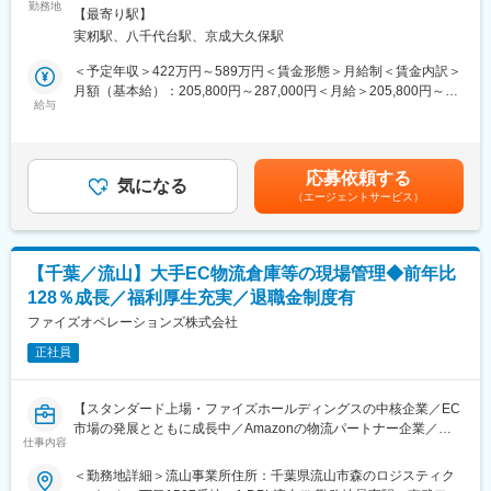
株式会社日立産機システムのグループ会社として、 社会インフラ
勤務地
場所あり変更の範囲：会社の定める事業所
支えています。
【最寄り駅】
を支えるモータ ・ インバータなどの産業機器製品の製造を行う当
・イオングループ全体の品質向上を担う会社である事から取り扱
実籾駅、八千代台駅、京成大久保駅
社にて、産業用モータ等に使用される部品を制作するための金型
いアイテムが豊富、流通量も多く、ご自身の影響範囲は非常に大
設計業務を行っていただきます。
＜予定年収＞422万円～589万円＜賃金形態＞月給制＜賃金内訳＞
きいものとなります。
経験に応じて、製品設計との金型仕様打合せから、金型設計・製
月額（基本給）：205,800円～287,000円＜月給＞205,800円～
■同社の特徴：
作まで、一貫して対応できるスキルを習得できますので、長期に
給与
287,000円＜昇給有無＞有＜残業手当＞有＜給与補足＞※給与は年
日本を代表する小売業最大手企業のPB商品を支えていくポジショ
勤務していただける方を求めています。
齢、学歴、社会人経験年数により決定します.■昇給率実績：約
ンです。同社は商品開発を品質管理面からサポートしておりま
4.55%（2024年度）、約4.79%（2025年度）■賞与実績：6ヶ月分
す。現場経験豊富な食品安全マネジメントシステム
※金型とは製品製造のために金属やプラスチック、樹脂等を流し込
（2024年度 ）、6.28ヶ月分（2025年度）賃金はあくまでも目安
（ISO22000）、品質マネジメントシステム（ISO9001）、環境マ
応募依頼する
むためのものであり、金型設計業務は当社製品の品質保持、ひい
気になる
の金額であり、選考を通じて上下する可能性があります。月給(月
ネジメントシステム（ISO14001）資格所持者等が多数活躍してい
（エージェントサービス）
ては日本の製造業を支える必須領域です。
額)は固定手当を含めた表記です。
ます。
■組織構成：
変更の範囲：会社の定める業務
全従業員数は994名、男女比は5：1です。産機事業部で金型設計
【千葉／流山】大手EC物流倉庫等の現場管理◆前年比
を行うセクションには、主任・技士・庶務担当を含め5名が在籍し
128％成長／福利厚生充実／退職金制度有
ており、20～50代の幅広い年齢層が活躍しております。
ファイズオペレーションズ株式会社
■ご入社後の流れ：
正社員
ご入社後は前任からの引継ぎの期間を長期的に設けております。
ご経験を積んでいただく期間として、直属の上長や先輩社員から
のOJTを中心とした研修を行います。
【スタンダード上場・ファイズホールディングスの中核企業／EC
市場の発展とともに成長中／Amazonの物流パートナー企業／正
■キャリアパス：
仕事内容
社員採用／資格手当、各種祝い金、退職金制度等福利厚生が充実
将来的には金型設計のスペシャリストとしてご活躍いただくこと
／高い有給消化率／売上高前年比128％増】
＜勤務地詳細＞流山事業所住所：千葉県流山市森のロジスティク
を想定しておりますので、基本的に異動はございません。