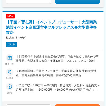
NEW
【千葉／習志野】イベントプロデューサー｜大型商業
施設イベント企画運営◆フルフレックス◆大型案件多
数◎
株式会社ビザビ
正社員
【創業90周年を超える総合広告代理店／岡山を拠点に国内外で事
業展開／大型案件多数◎／年休125日・フルフレックス／福利厚
仕事内容
生も充実◎】
＜勤務地詳細＞千葉オフィス住所：千葉県習志野市 受動喫煙対
■業務内容
策：屋内全面禁煙変更の範囲：会社の定める事業所
企業や自治体（広告主）からのご要望に対して、イベント企画・
勤務地
運営から実行まで担当していただきます。
＜予定年収＞370万円～600万円＜賃金形態＞月給制＜賃金内訳＞
主に関東エリアで、全国展開の大型商業施設をクライアントとし
月額（基本給）：240,000円～410,000円その他固定手当/月：
た大型イベント案件に関わっていただきます。
給与
10,000円＜月給＞250,000円～420,000円＜昇給有無＞有＜残業手
当＞有＜給与補足＞■昇給：年1回（4月）■賞与：年2回（6月・12
■具体的には
月／過去実績：約3か月分）賃金はあくまでも目安の金額であり、
主な担当エリアは千葉県を中心としながら、関東エリア全域のイ