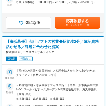
月額（基本給）：205,800円～287,000円＜月給＞205,800円～
えています。
■業務詳細について：
給与
287,000円＜昇給有無＞有＜残業手当＞有＜給与補足＞※給与は年
・電子機器組立における製造設備の導入計画立案、立上
齢、学歴、社会人経験年数により決定します。■昇給率実績：約
変更の範囲：会社の定める業務
対象設備はプリント板製造から本体組立までの全てとなりま
4.55%（2024年度）、約4.79％（2025年度）■賞与実績：6ヶ月
す。
分（2024年度 ）、6.28ヶ月分（2025年度）賃金はあくまでも目
応募依頼する
・製造工程の合理化計画立案、実行
気になる
安の金額であり、選考を通じて上下する可能性があります。月給
（エージェントサービス）
生産活動における合理化・改善は重要事項ですので、積極的
(月額)は固定手当を含めた表記です。
に取り組む姿勢がまずは必要です。
・品質管理計画の立案、実行等
製造される製品の品質の維持・向上の取り組みを検討し実行
【海浜幕張】会計ソフトの営業◆駅徒歩2分／簿記資格
していただきます。
活かせる／課題に合わせた提案
株式会社スリーエスコンサルティング
■組織構成：
正社員
転勤なし
工場では9名の方がおり、30代の方々が活躍中です。
■ご入社後の流れ：
【飛び込み営業や架電等無し／税理士法人から立ち上げのため、
直属の上長や先輩社員からのＯＪＴにてサポートしながら、ご経
クライアント多数／年休122日】
験やスキルに応じて業務をお任せしていきます。その他、部署内
仕事内容
税理士法人事務所から始まり、総合コンサル事業を立ち上げ20年
での個別指導、設備メーカのトレーニング、日立グループ研修
以上の歴史がある当社にてクライアントの経理課題に合わせたシ
＜勤務地詳細＞海浜幕張オフィス住所：千葉県千葉市美浜区中瀬
等、必要に応じて様々な研修体制を整えておりますが、まずは何
ステム営業を募集いたします。会計ソフトメーカー様とタイアッ
2-6-1 ワールドビジネスガーデン24F勤務地最寄駅：海浜幕張駅受
事にも積極的に実行していく気持ちを評価いたします。
プしているため、お客様の課題に合わせたシステム提案が可能で
勤務地
動喫煙対策：屋内全面禁煙変更の範囲：無
【最寄り駅】
す。
■身に付くスキル：
海浜幕張駅、幕張豊砂駅、京成幕張駅
・プリント板製造の一連技術
■業務概要