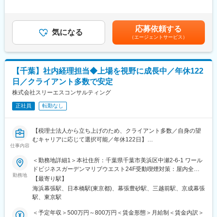
※将来的には以下の業務をお任せします。
＞有＜残業手当＞無賃金はあくまでも目安の金額であり、選考を
可能です。
・予算と実績の対比
通じて上下する可能性があります。月給(月額)は固定手当を含めた
また、キャリアとして上が詰まっていると感じている方にとって
・利益管理体制の構築と運用
表記です。
も、キャリアップのチャンスが多くあり、チャンスをつかむこと
応募依頼する
・内部統制監査や各種審査への対応
気になる
ができます
（エージェントサービス）
・IPOを見据えた社内の管理体制構築
・社内経理業務のDX化推進
■当社の特徴：
・社員の教育やメンバーのフォロー
◇当社は、税理士法人を母体とした課題解決型コンサルティング
企業として、システム導入や人材事業、さらにアウトソーシン
【千葉】社内経理担当◆上場を視野に成長中／年休122
■当社の特徴：
グ・労務・不動産・事業承継コンサルティングなどを展開してお
日／クライアント多数で安定
当社は、税理士法人を母体とした課題解決型コンサルティング企
ります。
業として、システム導入や人材事業、さらにアウトソーシング・
株式会社スリーエスコンサルティング
◇2019年社長が交代、業種業態問わず様々なお客様に、より高品
労務・不動産・事業承継コンサルティングなどを展開していま
質なサービスを提供しています。
正社員
転勤なし
す。
◇テレワークを積極的に導入し、従業員の働き方改革と生産性向
2019年社長が交代し41歳の社長のもとで、業種業態問わず様々な
上を推進しています。
お客様に、より高品質なサービスを提供しています。またテレワ
【税理士法人から立ち上げのため、クライアント多数／自身の望
ークを積極的に導入し、従業員の働き方改革と生産性向上を推進
むキャリアに応じて選択可能／年休122日】
しています。
仕事内容
税理士法人事務所から始まり、総合コンサル事業を立ち上げ20年
以上の歴史がある当社にて、自社の経理業務をお任せいたしま
＜勤務地詳細1＞本社住所：千葉県千葉市美浜区中瀬2-6-1 ワール
す。
ドビジネスガーデンマリブウエスト24F受動喫煙対策：屋内全面
IPO準備中真っただ中の当社にて子会社連結決算含めご対応をいた
勤務地
禁煙＜勤務地詳細2＞東京オフィス住所：東京都中央区日本橋2-2-
【最寄り駅】
だきます。
21 日本橋二丁目ビル4階受動喫煙対策：屋内全面禁煙変更の範
海浜幕張駅、日本橋駅(東京都)、幕張豊砂駅、三越前駅、京成幕張
囲：会社の定める事業所
駅、東京駅
■業務概要：
自社及び子会社の月次、年次決算(連結含む)を実施頂きます。
＜予定年収＞500万円～800万円＜賃金形態＞月給制＜賃金内訳＞