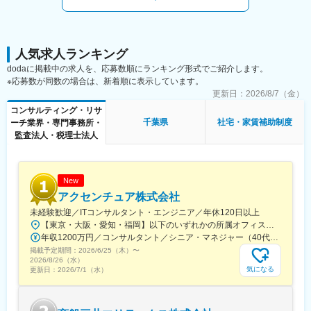
証・実装
・マーケティングやサプライチェーン全体の効率化など、経営課
題解決支援
■プロジェクト事例：
人気求人ランキング
◇NewTechコンサルティング
dodaに掲載中の求人を、応募数順にランキング形式でご紹介します。
・AI、IoT、ブロックチェーン等の最先端テクノロジーを活用した
※応募数が同数の場合は、新着順に表示しています。
業務改革の計画立案、実行支援
更新日：
2026/8/7（金）
・経営課題を解決するための最先端テクノロジーの導入支援
コンサルティング・リサ
千葉県
社宅・家賃補助制度
ーチ業界・専門事務所・
◇Digitalコンサルティング
監査法人・税理士法人
・デジタル化推進のあるべき姿策定と、初期施策／
MVP（Minimum Viable Product）の立ち上げ支援
・E-コマース戦略の策定やソリューション導入の実行支援等、個
別デジタル化施策の推進支援
New
アクセンチュア株式会社
◇新規事業コンサルティング
未経験歓迎／ITコンサルタント・エンジニア／年休120日以上
・具体的な新規事業戦略の立案と、成功に重きを置いたアライア
【東京・大阪・愛知・福岡】以下のいずれかの所属オフィスもしくは各エリアのプロジェクト先 所属オフィス：■赤坂インターシティ■関西オフィス■アクセンチュア・アドバンスト・テクノロジーセンター名古屋■福岡オフィス※詳細は勤務地一覧よりご覧いただけます。※所属オフィスを問わずプロジェクトにより、国内出張、海外出張の可能性があります【魅力ポイント│世界の知恵を活用】世界中のベストプラクティスがデータベースに集約されており、数多くの事例や社員の知恵を活用できます。日本では前例のない案件でも、世界各国の社員からオンライン・オフライン（海外出張）問わず、気軽にアドバイスを受けることができます。★ この求人のPOINT ★￣￣V￣￣￣￣￣￣￣￣￣＃世界約78万人規模の大手基盤で安定性◎若手から裁量大きく挑戦・成長できる環境＃土日祝休／連続5日以上の休暇取得も可能！／フルフレックス（コアタイムなし）＃コンサル・IT未経験者向けの手厚い研修◎／メンター制度もあるため安心してチャレンジOK！
ンス
年収1200万円／コンサルタント／シニア・マネジャー（40代） 年収1000万円／テクノロジーアーキテクト（30代）
・M&A等の実行支援
掲載予定期間：
2026/6/25（木）
〜
2026/8/26（水）
◇業務改革コンサルティング
気になる
更新日：
2026/7/1（水）
・新業務・システム設計、実際のソリューション選定、現場への
展開調整、サービスインサポートおよびサービスイン後の効果測
定等の実行支援