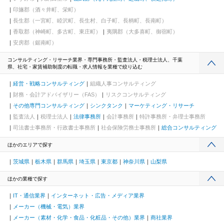
印旛郡（酒々井町、栄町）
長生郡（一宮町、睦沢町、長生村、白子町、長柄町、長南町）
香取郡（神崎町、多古町、東庄町）
夷隅郡（大多喜町、御宿町）
安房郡（鋸南町）
コンサルティング・リサーチ業界・専門事務所・監査法人・税理士法人、千葉
県、社宅・家賃補助制度の転職・求人情報を業種で絞り込む
経営・戦略コンサルティング
組織人事コンサルティング
財務・会計アドバイザリー（FAS）
リスクコンサルティング
その他専門コンサルティング
シンクタンク
マーケティング・リサーチ
監査法人
税理士法人
法律事務所
会計事務所
特許事務所・弁理士事務所
司法書士事務所・行政書士事務所
社会保険労務士事務所
総合コンサルティング
ほかのエリアで探す
茨城県
栃木県
群馬県
埼玉県
東京都
神奈川県
山梨県
ほかの業種で探す
IT・通信業界
インターネット・広告・メディア業界
メーカー（機械・電気）業界
メーカー（素材・化学・食品・化粧品・その他）業界
商社業界