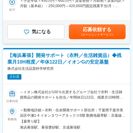
＜予定年収＞450万円～600万円＜賃金形態＞月給制＜賃金内訳＞
・電子機器組み立てにおける様々な技術
営業として、会計・経理業務ソフトの新規営業、導入提案をして
月額（基本給）：250,000円～420,000円固定残業手当/月：
・製造ラインのインフラ整備・保守技術
いただきます。クライアントの業務効率を上げるパッケージソフ
給与
33,000円～56,000円（固定残業時間20時間0分/月）超過した時間
・製造ラインの改善取組のノウハウ・経験
トやシステムの導入提案となります。
外労働の残業手当は追加支給＜月給＞283,000円～476,000円（一
律手当を含む）＜昇給有無＞有＜残業手当＞有賃金はあくまでも
日立製作所の伝統を引き継ぐ工場で、日立ブランド製品の生産に
＜具体的には＞
目安の金額であり、選考を通じて上下する可能性があります。月
かかわることができます。当社のものづくり事業では、業務増加
応募依頼する
・お客様の課題ヒアリング
気になる
給(月額)は固定手当を含めた表記です。
や組織強化のため、ものづくりの現場を造り、支え、発展させて
（エージェントサービス）
・パッケージソフト、システムの導入提案
いっていただける方を募集しています。
※システム導入業務／導入操作指導は別部隊が行います
■働き方：
＜クライアントについて＞
年間休日126日、残業時間は月平均で20時間のため、ワークライ
【海浜幕張】開発サポート（衣料／生活雑貨品）◆残
およそ７割のお客様がリピーターです。
フバランスを維持しやすく離職率も低いのが特徴です。部門間で
業月10H程度／年休122日／イオンGの安定基盤
その他、問い合わせや案件紹介が多く、飛び込み営業は行なって
の異動は基本的に発生しないため、ご自身の強みの分野に集中し
いません。
株式会社生活品質科学研究所
キャリアを形成していくことが可能です。
・休日は工場稼働していないため、夜間や休日の急な呼び出しは
正社員
■入社後研修について
ほとんど発生しません。※不測の事態での発生はあり
OJTを通して、無理なく独り立ちできるようにじっくりと育てま
す。
変更の範囲：会社の定める業務
～イオン株式会社が100％出資するグループ会社で衣料・生活雑
また、お客様先で課題をヒアリングした後、社内で先輩社員が一
貨商品の開発サポートを担当／年間休日122日、残業月10時間程
緒に解決策を考えますので、「IT の知識がない」という方も、ど
仕事内容
度で働きやすい環境が整っています～
うぞ安心してご応募ください。
＜勤務地詳細＞衣料・住余開発サポート部住所：千葉県千葉市美
■業務内容：
浜区中瀬1-4 イオンタワーアネックス6階 勤務地最寄駅：京葉線／
■活かせる知識について
トップバリュなどイオングループの各社で企画/設計する衣料品や
勤務地
海浜幕張駅受動喫煙対策：敷地内全面禁煙変更の範囲：会社の定
会計・経理システムの導入となりますので、簿記資格の知識を活
【最寄り駅】
服飾雑貨、ホームファッションの繊維製品における商品開発を品
める事業所
かすことができます。「営業をしているが簿記の知識を活かした
海浜幕張駅、幕張豊砂駅、京成幕張駅
質面からサポートしていただきます。
い／会計ソフトを使ったことがあり、営業にチャレンジしたい」