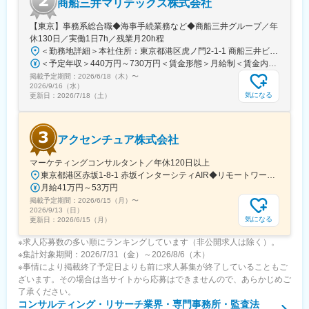
商船三井マリテックス株式会社
◇ITコンサルティング
【東京】事務系総合職◆海事手続業務など◆商船三井グループ／年
・IT戦略立案、ITガバナンス/IT改革、ITコスト削減・全社業務改革
休130日／実働1日7h／残業月20h程
等のITコンサルティング
＜勤務地詳細＞本社住所：東京都港区虎ノ門2-1-1 商船三井ビル勤務地最寄駅：東京メトロ銀座線／虎ノ門駅受動喫煙対策：屋内全面禁煙変更の範囲：会社の定める事業所
・大規模プロジェクトのマネジメントを支援するPMOサービスの
＜予定年収＞440万円～730万円＜賃金形態＞月給制＜賃金内訳＞月額（基本給）：291,800円～487,000円＜月給＞291,800円～487,000円＜昇給有無＞有＜残業手当＞有＜給与補足＞※上記想定年収には賞与3ヶ月分を含みます。金額は目安の金額であり、これまでのご経験・スキル・現年収等を総合的に考慮し決定いたします。■昇給：年1回■賞与：3ヶ月分（前年度実績）賃金はあくまでも目安の金額であり、選考を通じて上下する可能性があります。月給(月額)は固定手当を含めた表記です。
提供
掲載予定期間：
2026/6/18（木）
〜
2026/9/16（水）
気になる
更新日：
2026/7/18（土）
変更の範囲：必要に応じて、会社が出向を命じる場合があり、そ
の場合は出向先の定める業務
アクセンチュア株式会社
マーケティングコンサルタント／年休120日以上
東京都港区赤坂1-8-1 赤坂インターシティAIR◆リモートワーク相談可◆当面転勤なし＜アクセス＞東京メトロ銀座線、南北線「溜池山王駅」直結東京メトロ千代田線、丸ノ内線「国会議事堂前駅」直結※変更の範囲：会社の定める事業所※受動喫煙対策：屋内全面禁煙◆ この求人のPOINT ◆￣￣V￣￣￣￣￣￣￣￣￣＃世界約78万人規模の大手基盤で安定性◎裁量大きく挑戦・成長できる環境＃土日祝休／連続5日以上の休暇取得も可能！／フルフレックス（コアタイムなし）＃各国から集結したノウハウを活用して、国内の先駆けとなる提案もできる
月給41万円～53万円
掲載予定期間：
2026/6/15（月）
〜
2026/9/13（日）
気になる
更新日：
2026/6/15（月）
※求人応募数の多い順にランキングしています（非公開求人は除く）。
※集計対象期間：2026/7/31（金）～2026/8/6（木）
※事情により掲載終了予定日よりも前に求人募集が終了していることもご
ざいます。その場合は当サイトから応募はできませんので、あらかじめご
了承ください。
コンサルティング・リサーチ業界・専門事務所・監査法