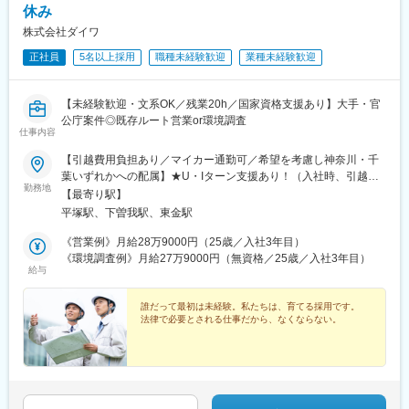
休み
株式会社ダイワ
正社員
5名以上採用
職種未経験歓迎
業種未経験歓迎
【未経験歓迎・文系OK／残業20h／国家資格支援あり】大手・官
公庁案件◎既存ルート営業or環境調査
仕事内容
【引越費用負担あり／マイカー通勤可／希望を考慮し神奈川・千
葉いずれかへの配属】★U・Iターン支援あり！（入社時、引越費
勤務地
用負担あり／3万円まで）★お住まいやご希望を考慮いたします。
【最寄り駅】
―――配属先―――■本社神奈川県平塚市東豊田369▽アクセスバ
平塚駅、下曽我駅、東金駅
ス停「湘南車検場」より徒歩5分※平塚駅、伊勢原駅からも通勤可
能です。■小田原支店 ※営業職のみ神奈川県小田原市田島734-
《営業例》月給28万9000円（25歳／入社3年目）
14▽アクセスバス停「田島石橋」より徒歩3分※国府津駅からも通
《環境調査例》月給27万9000円（無資格／25歳／入社3年目）
給与
勤可能です。■千葉支店千葉県東金市家徳238-3▽アクセスバス停
「家徳中橋」より徒歩1分＜受動喫煙対策あり：屋内原則禁煙＞
誰だって最初は未経験。私たちは、育てる採用です。
法律で必要とされる仕事だから、なくならない。