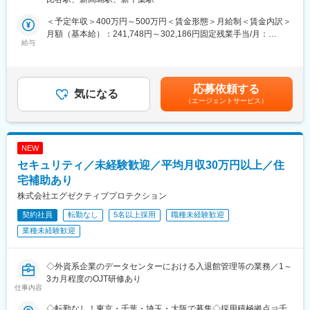
■募集背景：
＞千葉事務所住所：千葉県千葉市中央区新町1000 センシティタ
少子高齢化が進む現代において、身寄りのないご高齢の方の「家
ワー14階勤務地最寄駅：JR線／千葉駅受動喫煙対策：屋内喫煙可
＜予定年収＞400万円～500万円＜賃金形態＞月給制＜賃金内訳＞
族代わり」となるサポートは、今後ますます社会から必要とされ
能場所あり変更の範囲：会社の定める事業所
月額（基本給）：241,748円～302,186円固定残業手当/月：
る分野です。将来的なNPO法人化を見据え、このサービスをより
給与
38,252円～47,814円（固定残業時間20時間0分/月）超過した時間
多くの方へ届けるため、新事業としてスタートしました。現在は
外労働の残業手当は追加支給＜月給＞280,000円～350,000円（一
サービスの認知向上やお客様獲得を進めると同時に、実務フロー
律手当を含む）＜昇給有無＞有＜残業手当＞有＜給与補足＞現年
の構築や認知拡大のための広報活動に取り組んでいます。一緒に
収考慮賃金はあくまでも目安の金額であり、選考を通じて上下す
応募依頼する
アイデアを出し合い、組織のベースを作ってくれるコアメンバー
気になる
る可能性があります。月給(月額)は固定手当を含めた表記です。
（エージェントサービス）
を募集します。
■業務概要：
終活・身元保証・死後事務サービスの運営スタッフとして、実務
NEW
対応から認知拡大、提携強化まで幅広く担当します。単なるサポ
セキュリティ／未経験歓迎／平均月収30万円以上／住
ート業務に留まらず、サービスの利用拡大に向けた施策立案や仕
組みづくりにも関与頂きます。法律専門家と連携しながら、高齢
宅補助あり
者の生活不安を解決する価値提供を担います。
株式会社エグゼクティブプロテクション
契約社員
転勤なし
5名以上採用
職種未経験歓迎
■業務詳細：
終活・身元保証・死後事務の実務サポートに加え、将来的なNPO
業種未経験歓迎
法人化を見据えた認知拡大や提携強化などの「事業を広げる業
務」まで幅広くお任せします。
◇外資系企業のデータセンターにおける入退館管理等の業務／1～
1. 事業運営・実務サポート
3カ月程度のOJT研修あり
仕事内容
・終活・身元保証・死後事務に関する実務の手続きサポート、相
談対応
◇転勤なし！東京・千葉・埼玉・大阪で募集◇採用積極拠点⇒千