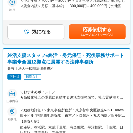
＜予定年収＞700万円～800万円＜賃金形態＞月給制補足事項なし
状況に応じ、住宅手当、借上げ社宅・月１回の帰省手当がござい
＜賃金内訳＞月額（基本給）：300,000円～400,000円その他固定
ます。
給与
手当/月：100,000円～150,000円＜月給＞400,000円～550,000円
他地域にお住まいの方からのご応募もお待ちしております。
＜昇給有無＞有＜残業手当＞有＜給与補足＞※ご経験やスキルによ
って給与を決定致します。賃金はあくまでも目安の金額であり、
■当社の特徴：
選考を通じて上下する可能性があります。月給(月額)は固定手当を
応募依頼する
同社は、廃棄物管理分野を中心に地域環境・地球環境を考え、よ
気になる
含めた表記です。
（エージェントサービス）
り良い環境を次世代に繋ぐことを基本理念として、市民、自治
体、民間事業者、研究機関等の支援を行う総合コンサルタント企
業です。廃棄物管理分野と一口に言っても、同社が扱う内容は多
岐にわたります。家庭内や事業所において日常的に発生している
終活支援スタッフ※終活・身元保証・死後事務サポート
ごみをいかに減らしていくか、効率的に分別するにはどうしたら
事業◆全国12拠点に展開する法律事務所
よいかという問題。家庭や事業所から発生したごみをどのように
処理またはリサイクルしていくか、最終処分はどうするのかとい
弁護士法人平松剛法律事務所
った問題。地球規模では、温暖化問題にもごみ処理は大きく影響
正社員
転勤なし
を及ぼしており、人体や環境に有害な残留性有機化物質対策は、
より良い地球環境を未来に繋いでいくためにも着実に取り組んで
いかねばならない課題です。 同社は身近な問題から地球規模での
＼おすすめポイント／
諸問題に至るまで、これまで培ってきた多彩な経験に基づいた技
★高齢化社会の課題に直結する終活支援領域で、社会貢献性とや
術力により、問題解決の支援をしていきたいと考えています。市
仕事内容
りがいを実感できるポジションです。
民の方々、廃棄物処理・処分・管理等に係る担当者の方々、研究
★実務サポートだけでなく広報や提携開拓も担い、事業づくりの
＜勤務地詳細1＞東京事務所住所：東京都中央区銀座6-2-1 Daiwa
等に携わる方々の視点や立場を理解し、共に悩み、考えることが
中核として幅広い経験が積めます。
銀座ビル7階勤務地最寄駅：東京メトロ銀座・丸の内線／銀座駅受
当社の強みです。
★弁護士法人の安定基盤のもと、立ち上げフェーズならではの裁
勤務地
動喫煙対策：屋内全面禁煙＜勤務地詳細2＞横浜事務所住所：神奈
【最寄り駅】
量とスピード感を持って挑戦可能◎
川県横浜市西区北幸1-5-10 JPR横浜ビル7階勤務地最寄駅：JR
変更の範囲：会社の定める業務
銀座駅、横浜駅、京成千葉駅、有楽町駅、平沼橋駅、千葉駅、日
線／横浜駅受動喫煙対策：敷地内喫煙可能場所あり＜勤務地詳細3
比谷駅、新高島駅、新千葉駅