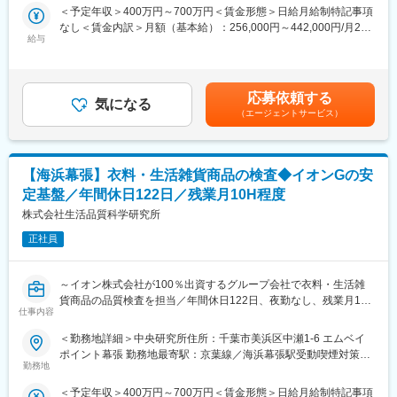
＜予定年収＞400万円～700万円＜賃金形態＞日給月給制特記事項
という方は是非ご応募ください。
■業務内容詳細：
なし＜賃金内訳＞月額（基本給）：256,000円～442,000円/月21
製品の設計から販売に至るまで、安全性・機能性・快適性など多
給与
日間勤務想定＜想定月額＞256,000円～442,000円＜昇給有無＞有
■当社の特徴：
面的な視点でサポートを行う業務をお任せします。イオン基準へ
＜残業手当＞有＜給与補足＞※賞与実績：平均３.６か月※ご経験・
当社は、税理士法人を母体とした課題解決型コンサルティング企
の適合性をはじめ、製品の設計に問題がないか、仕様書通りに製
スキルを考慮し、社内規定に基づき決定します賃金はあくまでも
業として、システム導入や人材事業、さらにアウトソーシング・
造されているか等、お客さま視点で確認・改善提案を行います。
目安の金額であり、選考を通じて上下する可能性があります。月
労務・不動産・事業承継コンサルティングなどを展開しておりま
応募依頼する
取扱商品：衣料品や服飾品（鞄、手袋、帽子、傘、ベルトな
気になる
給(月額)は固定手当を含めた表記です。
す。
（エージェントサービス）
ど）、ホームファッションの繊維製品（寝具、タオル、スリッパ
2019年社長が交代し41歳の社長のもとで、業種業態問わず様々な
など）
お客様に、より高品質なサービスを提供しています。またテレワ
ークを積極的に導入し、従業員の働き方改革と生産性向上を推進
■業務の特徴：
しています。
【海浜幕張】衣料・生活雑貨商品の検査◆イオンGの安
◎当社は、イオン株式会社が100％出資するグループ会社です。
定基盤／年間休日122日／残業月10H程度
グループ共通の福利厚生／定年60歳、65歳までの継続雇用等充実
変更の範囲：会社の定める業務
の制度があります。
株式会社生活品質科学研究所
◎取り扱う商品の多くは「トップバリュ」ブランドであり、アジ
正社員
ア各国でも名の通ったブランドを品質管理・品質保証の側面から
支えています。イオングループ全体の品質向上を担う会社でもあ
ることから、取り扱いアイテムが豊富で流通量も多く、ご自身の
～イオン株式会社が100％出資するグループ会社で衣料・生活雑
影響範囲は非常に大きくやりがいにも繋がる仕事です。
貨商品の品質検査を担当／年間休日122日、夜勤なし、残業月10
◎各種制度や福利厚生、研修も充実しています。
仕事内容
時間程度で働きやすい環境が整っています～
＜勤務地詳細＞中央研究所住所：千葉市美浜区中瀬1-6 エムベイ
■組織構成：
■業務内容
ポイント幕張 勤務地最寄駅：京葉線／海浜幕張駅受動喫煙対策：
部長（50代男性）、管理職（男性3名）、スタッフ（男性3名、女
トップバリュなどイオングループで販売する繊維製品の検査・分
勤務地
敷地内全面禁煙変更の範囲：会社の定める事業所
性3名）の計10名で構成されています。
析をお任せします。
＜予定年収＞400万円～700万円＜賃金形態＞日給月給制特記事項
取扱商品：衣料品や服飾品（鞄、手袋、帽子、傘、ベルトな