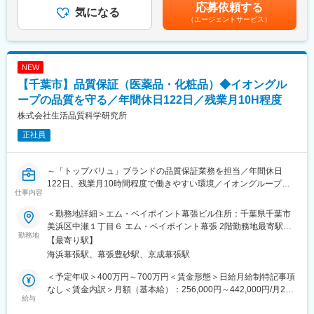
選考を通じて上下する可能性があります。月給(月額)は固定手当を
ベント運営に携わっていただくポジションです。
応募依頼する
気になる
含めた表記です。
クライアントが抱える課題や実現したい目的を丁寧にヒアリング
（エージェントサービス）
し、企画提案からコスト管理、制作・運営部門との連携、進行管
理までを一貫して担っていただきます。
案件全体を統括する”プロデューサー”としてプロジェクトを推進し
NEW
ていく役割です。
【千葉市】品質保証（医薬品・化粧品）◆イオングル
＼魅力ポイント／
ープの品質を守る／年間休日122日／残業月10H程度
◎ビザビでは、全国展開の大手小売業に対してイベント企画・提
株式会社生活品質科学研究所
案に強みを持っており、大型商業施設等で実施する大型案件に関
わる機会が豊富にあります。
正社員
◎コアタイムなしのフレックスタイム制度を導入しており、成果
に集中しながらもワークライフバランスを大切にできる環境で
す。
～「トップバリュ」ブランドの品質保証業務を担当／年間休日
122日、残業月10時間程度で働きやすい環境／イオングループ
仕事内容
■配属先詳細
100%出資の安定企業～
配属組織の四国支社は、6名が在籍しています。
＜勤務地詳細＞エム・ベイポイント幕張ビル住所：千葉県千葉市
現状は6名が高松を拠点にしながら、全国のイベント案件を対応し
■業務内容
美浜区中瀬１丁目６ エム・ベイポイント幕張 2階勤務地最寄駅：
ていますが、関東エリアでのイベントが多いことから、このたび
医薬品・医薬部外品を中心とした製品に関する、品質保証・品質
勤務地
海浜幕張駅受動喫煙対策：敷地内全面禁煙変更の範囲：会社の定
【最寄り駅】
関東エリアのイベントをメインで担っていただく人材を募集しま
管理業務および製造委託先工場の監査業務を担当していただきま
める事業所
海浜幕張駅、幕張豊砂駅、京成幕張駅
す。
す。品質保証～管理まで品質を守る業務を一気通貫行う重要なポ
業務進行は当社の社員や外部のスタッフなどとチームを組んで進
ジションとなります。
＜予定年収＞400万円～700万円＜賃金形態＞日給月給制特記事項
行します。
なし＜賃金内訳＞月額（基本給）：256,000円～442,000円/月20
※配属組織は四国支社となりますが、関東を拠点としたイベント業
■業務内容詳細
給与
日間勤務想定＜想定月額＞256,000円～442,000円＜昇給有無＞有
務を中心に担っていただくため、勤務拠点として千葉オフィスを
・医薬品・医薬部外品・化粧品の仕様書、規格書、表示内容の妥