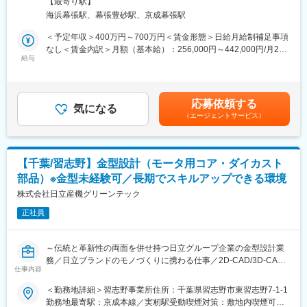
【最寄り駅】
（GLOBALG.A.P.）に基づく監査
ンです。同社は商品開発を品質管理面からサポートしておりま
める事業所
海浜幕張駅、幕張豊砂駅、京成幕張駅
・サプライヤー様の製造場所へ訪問、チェック項目をもとに1.5日
す。現場経験豊富な食品安全マネジメントシステム
で調査・確認、報告書の作成ならびに改善活動
（ISO22000）、品質マネジメントシステム（ISO9001）、環境マ
＜予定年収＞400万円～700万円＜賃金形態＞日給月給制補足事項
・改善活動のモニタリングならびにイオングループ各社の取引先
ネジメントシステム（ISO14001）資格所持者等が多数活躍してい
なし＜賃金内訳＞月額（基本給）：256,000円～442,000円/月20
へ報告
給与
ます。
日間勤務想定＜想定月額＞256,000円～442,000円＜昇給有無＞有
■調査の流れ
＜残業手当＞有＜給与補足＞※賞与実績：平均３．6か月※ご経
農場へ訪問⇒チェック項目に基づいた調査や撮影など⇒調査が終
変更の範囲：会社の定める業務
験・スキルを考慮し、社内規定に基づき決定します。賃金はあく
了後、報告書の作成⇒後日再訪し、改善されているか再調査
までも目安の金額であり、選考を通じて上下する可能性がありま
応募依頼する
■ミッション：
気になる
す。月給(月額)は固定手当を含めた表記です。
（エージェントサービス）
単なるイオングループ（元請け）と委託先工場（下請け）の関係
ではなく、お客さまへ共により良い商品を提供するために協力す
るパートナーとして、改善を模索することが大切です。一社一社
に寄り添い、ただ設備投資を依頼するだけではなく、できること
【千葉/習志野】金型設計（モータ用コア・ダイカスト
を考え協力し、改善していくことが重要です。
部品）※金型未経験可／長期でスキルアップできる環境
■働き方：
1ヵ月単位の変形労働時間制 総労働時間（1ヵ月）160～177時間
株式会社日立産機グリーンテック
※週実動平均40時間 です。年間休日122日で夜勤等もなく、残業
正社員
月10時間程度働きやすい環境です。本ポジションは日曜日が休み
となることが多く、落ち着いて働く事ができます。
■同社の魅力：
～伝統と革新性の両面を併せ持つ日立グループ企業の金型設計業
・同社はイオン株式会社が100％出資するグループ会社です。グ
務／日立ブランドのモノづくりに携わる仕事／2D-CAD/3D-CAD
ループ共通の福利厚生／定年60歳、65歳までの継続雇用等充実の
仕事内容
経験者歓迎～
制度があります。
＜勤務地詳細＞習志野事業所住所：千葉県習志野市東習志野7-1-1
・取り扱う商品の多くは「トップバリュ」ブランドであり、アジ
■職務内容：
勤務地最寄駅：京成本線／実籾駅受動喫煙対策：敷地内喫煙可能
ア各国でも名の通ったブランドを品質管理・品質保証の側面から