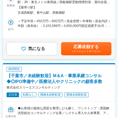
■会社概要
駅：JR・東京メトロ東西線／西船橋駅受動喫煙対策：屋内全面禁
理するスタッフさんの数は多くても30名前後となります。
創業60年以上、関東圏を中心に200社以上と安定した取引を続け
勤務地
煙変更の範囲：会社の定める事業所
【最寄り駅】
※詳細は面接等で確認いただけます。
る老舗物流企業です。確かな実績に裏打ちされた経営基盤のも
京成西船駅、東中山駅、西船橋駅
と、さらなるサービス品質向上と運行体制の高度化を推進中。今
■就業環境：
回は、配車・運行管理の実務経験をお持ちの方を即戦力として迎
＜予定年収＞450万円～600万円＜賃金形態＞年俸制＜賃金内訳＞
月平均残業20時間程、シフトは月1回ずつ提出するため、休日日
え入れ、現場の中核を担っていただきます。約80名規模のドライ
年額（基本給）：3,103,596円～4,656,000円固定残業手当/月：
が固定にはならず、土日、祝日についても希望を出すことが一部
バーを束ねる重要なポジションで、これまでのご経験をダイレク
給与
74,700円～112,000円（固定残業時間40時間0分/月）超過した時
可能です。また、夜勤日勤についても半年ごとに変わるようにし
トに活かせる環境です。
間外労働の残業手当は追加支給＜月額＞333,333円～500,000円
ています。また、企業型DC（確定拠出年金）制度、資格手当（倉
（12分割）（一律手当を含む）＜昇給有無＞有＜残業手当＞有＜
庫管理主任者、派遣元責任者等）、従業員持株会制度等福利厚生
■仕事内容
給与補足＞■給与詳細は、経験、能力、資格等考慮し決定致しま
応募依頼する
もブラッシュアップし充実傾向にあります。
小型～大型まで幅広い輸送を担う当社にて、運行全体の管理・最
気になる
す。固定残業代、超過分は別途支給年俸制（固定残業代を含む）
（エージェントサービス）
適化をお任せします。
昇給有無：有賃金はあくまでも目安の金額であり、選考を通じて
■当社について：
・ドライバーの労務、健康、安全管理
上下する可能性があります。月給(月額)は固定手当を含めた表記で
世界的EC企業の物流パートナーとして、包括的な物流サービスを
・受注内容に応じた配車計画の立案・調整
す。
提供しているファイズグループ。当社はグループの中核企業とし
・配送進捗の確認およびトラブル時の迅速対応
締切間近
て、物流センターを動かすオペレーションサービスを提供してい
・シフト作成や乗務割、効率的なルート設計
【千葉市／未経験歓迎】M＆A・事業承継コンサル
ます。
・車両および施設の維持管理
・事故発生時の初期対応と再発防止策の策定
◆◎IPO準備中／医療法人やクリニックの顧客多数
変更の範囲：会社の定める業務
・各種法令遵守の徹底と運用管理
株式会社スリーエスコンサルティング
現場での判断が求められる場面も多く、自身の経験をもとに主体
正社員
転勤なし
職種未経験歓迎
業種未経験歓迎
的に意思決定できる裁量の大きさが特徴です。
■この仕事の魅力
◆お客様の複雑な課題を整理しひも解く、ワンストップ・課題解
・運行管理経験をフルに活かし、現場全体をコントロールできる
決型総合コンサルティング企業／システム導入や人材事業、アウ
・一部分ではなく全体最適を担うやりがいあるポジション
仕事内容
トソーシング・労務・不動産・事業承継コンサルティングなどの