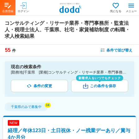
会員登録
ログイン
気になる
メニュー
コンサルティング・リサーチ業界・専門事務所・監査法
人・税理士法人、千葉県、社宅・家賃補助制度
の転職・
求人検索結果
55
条件で並び替え
件
現在の検索条件
[勤務地]千葉県 [業種]コンサルティング・リサーチ業界・専門事務所・監査法人・税理士法人 [詳細条件](待遇・福利厚生)社宅・家賃補助制度
新着求人をいつでもチェック
条件の変更
この条件を保存
千葉県
のみで募集中
NEW
経理／年休123日・土日祝休・ノー残業デーあり／賞与
4か月分