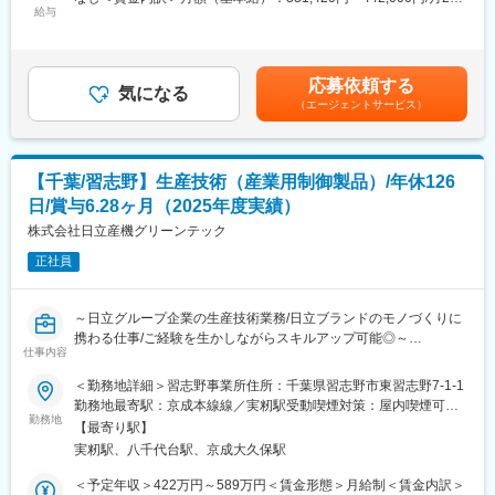
・原材料表示、添加物表示、アレルギー表示等の確認
給与
■会社について：
日間勤務想定＜想定月額＞331,420円～442,000円＜昇給有無＞有
・パッケージ表示と仕様書データの照合
イオン株式会社が100％出資するグループ会社です。グループ共
＜残業手当＞有＜給与補足＞予定年収はあくまでも目安の金額で
・法令および社内基準への適合確認
通の福利厚生／定年60歳、65歳までの継続雇用等充実の制度があ
あり、選考を通じて上下する可能性があります賃金はあくまでも
・表示内容に関する指摘、改善提案
ります。
目安の金額であり、選考を通じて上下する可能性があります。月
応募依頼する
■組織構成：
気になる
取り扱う商品の多くは「トップバリュ」ブランドであり、アジア
給(月額)は固定手当を含めた表記です。
（エージェントサービス）
同部署の担当は部長1名、管理職1名、スタッフ（男性2名、女性
各国でも名の通ったブランドを品質管理・品質保証の側面から支
16名）の計20名で構成されています。
えています。
■やりがい：
同社はイオンのプライベートブランドでもある「トップバリュ」
変更の範囲：当社が定める業務
【千葉/習志野】生産技術（産業用制御製品）/年休126
の安全を守る会社であり、その中でも最も人々が当たり前に口に
日/賞与6.28ヶ月（2025年度実績）
している食品の安全性を守るポジションとなります。規模の大き
いブランドの品質保持を任されているからこそ大きな責任があり
株式会社日立産機グリーンテック
ますが、一方でなくてはならない存在です。売上好調なイオンG
正社員
の中で今や日本になくてはならないトップバリュ製品の安全や品
質をサポートできることは大きなやりがいに繋がります。
■働き方：
～日立グループ企業の生産技術業務/日立ブランドのモノづくりに
週休2日制で残業は10時間程度、休日出勤もほとんどなく、また
携わる仕事/ご経験を生かしながらスキルアップ可能◎～
イオングループの基盤もあり、福利厚生も充実した働きやすい環
仕事内容
境が整っています。
■職務内容：
＜勤務地詳細＞習志野事業所住所：千葉県習志野市東習志野7-1-1
■会社について：
株式会社日立産機システムのグループ会社として、 社会インフラ
勤務地最寄駅：京成本線線／実籾駅受動喫煙対策：屋内喫煙可能
イオン株式会社が100％出資するグループ会社です。グループ共
を支えるモータ・インバータなどの産業機器製品の製造を行う当
勤務地
場所あり変更の範囲：会社の定める事業所
通の福利厚生／定年60歳、65歳までの継続雇用等充実の制度があ
【最寄り駅】
社にて、産業用制御製品（インバータ、ＡＣサーボアンプ、ＤＣ
ります。
実籾駅、八千代台駅、京成大久保駅
ＢＬコントローラ、ＩｏＴ機器）の生産技術業務をご担当してい
取り扱う商品の多くは「トップバリュ」ブランドであり、アジア
ただきます。
＜予定年収＞422万円～589万円＜賃金形態＞月給制＜賃金内訳＞
各国でも名の通ったブランドを品質管理・品質保証の側面から支