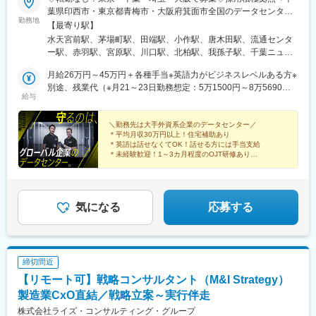
葉県印西市・東京都青梅市・大阪府箕面市全国のデータセンタ
2. 広報・認知拡大
勤務地
ー・関連施設で募集！なかでも、以下の3拠点は積極採用中。採用
【最寄り駅】
・認知拡大のためのWEBコラムの執筆・投稿
確率も高めです。勤務地によって車通勤も可能。＼積極採用拠点
水天宮前駅、茅場町駅、田端駅、小作駅、唐木田駅、流通センタ
・公式SNS（note、Xなど）の運用、情報発信
／■千葉県印西市■東京都青梅市■大阪府箕面市- その他の勤務エリ
ー駅、赤羽駅、宮原駅、川口駅、北柏駅、我孫子駅、千葉ニュー
ア東京都／中央区、多摩市、青梅市、大田区埼玉県／さいたま
タウン中央駅、印西牧の原駅、彩都西駅、箕面萱野駅、人形町
3. 提携先との連携強化
市、飯能市、川口市千葉県／印西市、柏市大阪府／大阪市、箕面
月給26万円～45万円＋各種手当※英語力がビジネスレベルある方※
駅、日本橋駅(東京都)、赤土小学校前駅、赤羽岩淵駅、八丁堀駅
・医療機関、介護施設、行政機関等へのアプローチ（DM送付な
市
別途、残業代（※月21～23日勤務想定：5万1500円～8万5690円
(東京都)
ど）
給与
）▽未経験・英語が話せない方▽月給23万円～41万円＋各種手当
・各機関との関係性を深めるための窓口・連絡調整業務
※別途、残業代（※月21～23日勤務想定：5万1500円～8万5690円
）【月収例】月収36万3000円＝基本給23万円＋外国語手当5万円
＼勤務先は大手外資系企業のデータセンター／
■組織構成：
＊平均月収30万円以上！住宅補助あり
＋残業手当6万4000円＋深夜手当1万9000円※外国語手当は基礎会
本事業は立ち上げ段階にある少数精鋭組織です。
＊英語は話せなくてOK！話せる方には手当支給
話レベルで5000円、ネイティブレベルで5万円です。【社員の年
＊未経験歓迎！1～3カ月程度のOJT研修あり
決まった役割に縛られず、各メンバーが主体的に意見を出しなが
収例】700万円／入社4年目・セキュリティマネージャー481万円
＊ゴールドジムサポート利用可能
ら業務フローやサービスの形を作っています。経営や専門家とも
＊産休・育休・介護休暇あり
／入社3年目・セキュリティスーパーバイザー366万円／入社1年
距離が近く事業の方向性に直接関われる環境です。
目・セキュリティスタッフ
気になる
応募する
■働き方：
フルフレックス制度を導入しており、柔軟な働き方が可能です。
完全週休2日制（土日祝）で年間休日は125日程度と、メリハリを
つけて働ける環境です。
締切間近
変更の範囲：会社の定める業務
【リモート可】戦略コンサルタント（M&I Strategy）
製造業CxO直結／戦略立案～実行伴走
株式会社ライズ・コンサルティング・グループ