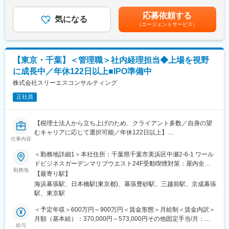
律手当を含む）＜昇給有無＞有＜残業手当＞有＜給与補足＞※経験
●企業側
やスキルを考慮して決定します。賃金はあくまでも目安の金額で
応募依頼する
◇企業開拓
気になる
あり、選考を通じて上下する可能性があります。月給(月額)は固定
（エージェントサービス）
◇採用要件ヒアリング
手当を含めた表記です。
◇求人票作成
◇選考管理
◇アフターフォローなど（募集～入社まで伴走）
【東京・千葉】＜管理職＞社内経理担当◆上場を視野
に成長中／年休122日以上■IPO準備中
●候補者への業務
◇求職者へのスカウト
株式会社スリーエスコンサルティング
◇候補者との面談
正社員
◇応募支援
◇履歴書作成支援
◇面接対策
【税理士法人から立ち上げのため、クライアント多数／自身の望
むキャリアに応じて選択可能／年休122日以上】
■採用背景：
仕事内容
税理士法人事務所から始まり、総合コンサル事業を立ち上げ20年
◇近い将来IPOを目指しておりますので、会社と共に成長できるメ
以上の歴史がある当社にて、自社の経理業務をお任せいたしま
＜勤務地詳細1＞本社住所：千葉県千葉市美浜区中瀬2-6-1 ワール
ンバーを募集します。
す。
ドビジネスガーデンマリブウエスト24F受動喫煙対策：屋内全面
◇将来的には人材紹介事業を牽引頂く予定です。マネジメント等
IPO準備中真っただ中の当社にて子会社連結決算含めご対応をいた
勤務地
禁煙＜勤務地詳細2＞東京オフィス住所：東京都中央区日本橋2-2-
にも興味がある方を希望します。
【最寄り駅】
だきます。
21 日本橋二丁目ビル4階受動喫煙対策：屋内全面禁煙
海浜幕張駅、日本橋駅(東京都)、幕張豊砂駅、三越前駅、京成幕張
■当社の魅力
駅、東京駅
■業務概要：
HR領域であれば、自身の手でやりたい業務とスキルを身に着ける
自社及びグループ会社の月次、年次決算業務を管理職の下、実施
＜予定年収＞600万円～900万円＜賃金形態＞月給制＜賃金内訳＞
ことが可能です。
頂きます。
月額（基本給）：370,000円～573,000円その他固定手当/月：
例えば職業訓練校でエンプロイヤーアビリティー（雇われ能力）
給与
58,000円～67,000円＜月給＞428,000円～640,000円＜昇給有無
のセミナーを行ったり、採用コンサル方向にキャリアを進める等