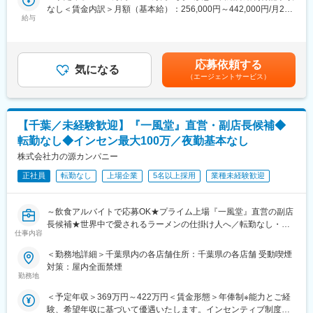
■働き方：
なし＜賃金内訳＞月額（基本給）：256,000円～442,000円/月21
ど）、ホームファッションの繊維製品（寝具、タオル、スリッパ
年間休日122日週休2日制で残業は月10時間程度、夜勤等もなく、
給与
日間勤務想定＜想定月額＞256,000円～442,000円＜昇給有無＞有
など）
またイオングループの基盤もあり、福利厚生も充実した働きやす
＜残業手当＞有＜給与補足＞※賞与実績：平均３.６か月※ご経験・
い環境が整っています。
スキルを考慮し、社内規定に基づき決定します賃金はあくまでも
■業務内容詳細：
目安の金額であり、選考を通じて上下する可能性があります。月
・JISやイオン基準で定める試験方法に基づき繊維製品の品質検査
応募依頼する
■同社の特徴：
気になる
給(月額)は固定手当を含めた表記です。
を実施
（エージェントサービス）
日本を代表する小売業最大手企業のPB商品を支えていくポジショ
・安全性や物性などの基本検査項目だけでなく、試験機や分析機
ンです。同社は商品開発を品質管理面からサポートしておりま
器を活用し、機能性や快適性など実用面をふまえたお客さま視点
す。現場経験豊富な食品安全マネジメントシステム
の評価を実施
（ISO22000）、品質マネジメントシステム（ISO9001）、環境マ
【千葉／未経験歓迎】『一風堂』直営・副店長候補◆
・既存の試験方法における精度向上と新規試験手法の開発・立上
ネジメントシステム（ISO14001）資格所持者等が多数活躍してい
げ
転勤なし◆インセン最大100万／夜勤基本なし
ます。
・品質検査報告書の作成・報告
株式会社力の源カンパニー
・試験方法や結果に関するお問合せ、品質に関わるご相談に対す
変更の範囲：会社の定める業務
る説明や改善提案の実施
正社員
転勤なし
上場企業
5名以上採用
業種未経験歓迎
■業務の特徴：
～飲食アルバイトで応募OK★プライム上場『一風堂』直営の副店
◎当社は、イオン株式会社が100％出資するグループ会社です。
長候補★世界中で愛されるラーメンの仕掛け人へ／転勤なし・深
グループ共通の福利厚生／定年60歳、65歳までの継続雇用等充実
仕事内容
夜勤務基本なし／キャリアアップにつながるマネジメント・経営
の制度があります。
スキル身につく～
◎取り扱う商品の多くは「トップバリュ」ブランドであり、アジ
＜勤務地詳細＞千葉県内の各店舗住所：千葉県の各店舗 受動喫煙
ア各国でも名の通ったブランドを品質管理・品質保証の側面から
対策：屋内全面禁煙
＼＼ 難しい調理スキルはいっさい不問◎飲食業界でキャリア築
支えています。イオングループ全体の品質向上を担う会社でもあ
勤務地
きたい方へ ／／
ることから、取り扱いアイテムが豊富で流通量も多く、ご自身の
＜予定年収＞369万円～422万円＜賃金形態＞年俸制※能力とご経
国内外で約300店舗、世界15の国や地域で展開する世界的ブラン
影響範囲は非常に大きくやりがいにも繋がる仕事です。
験、希望年収に基づいて優遇いたします。インセンティブ制度あ
ド『一風堂』の店舗運営をお任せいたします。