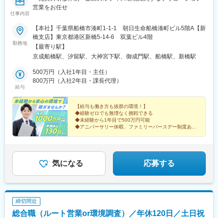
ンバーを募集します。
営業をお任せ
仕事内容
■当社の特徴
◇当社は、税理士法人を母体とした課題解決型コンサルティング
【本社】千葉県船橋市湊町1-1-1 朝日生命船橋湊町ビル5階A【新
企業として、システム導入や人材事業、さらにアウトソーシン
橋支店】東京都港区新橋5-14-6 双葉ビル4階
勤務地
グ・労務・不動産・事業承継コンサルティングなどを展開してお
【最寄り駅】
ります。
京成船橋駅、汐留駅、大神宮下駅、御成門駅、船橋駅、新橋駅
◇2019年社長が交代、業種業態問わず様々なお客様に、より高品
質なサービスを提供しています。
500万円（入社1年目・主任）
◇テレワークを積極的に導入し、従業員の働き方改革と生産性向
800万円（入社2年目・課長代理）
給与
上を推進しています。
変更の範囲：会社の定める業務
【給与も働き方も抜群の環境！】
◆経験ゼロでも無理なく挑戦できる
◆未経験から1年目で500万円可能
◆アニバーサリー休暇、ファミリーバースデー制度あり
◆完全週休2日制（土日祝）＆残業月平均19時間程度
気になる
応募する
締切間近
総合職（ルート営業or環境調査）／年休120日／土日祝