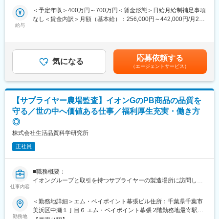
・改善活動のモニタリングならびにイオングループ各社の取引先
＜予定年収＞400万円～700万円＜賃金形態＞日給月給制補足事項
へ報告
なし＜賃金内訳＞月額（基本給）：256,000円～442,000円/月20
■ミッション：
給与
日間勤務想定＜想定月額＞256,000円～442,000円＜昇給有無＞有
単なるイオングループ（元請け）と委託先工場（下請け）の関係
＜残業手当＞有＜給与補足＞※賞与実績：平均３．6か月※ご経
ではなく、お客さまへ共により良い商品を提供するために協力す
験・スキルを考慮し、社内規定に基づき決定します。賃金はあく
るパートナーとして、改善を模索することが大切です。一社一社
までも目安の金額であり、選考を通じて上下する可能性がありま
応募依頼する
に寄り添い、ただ設備投資を依頼するだけではなく、できること
気になる
す。月給(月額)は固定手当を含めた表記です。
（エージェントサービス）
を考え協力し、改善していくことが重要です。
■働き方：
1ヵ月単位の変形労働時間制 総労働時間（1ヵ月）160～177時間
※週実動平均40時間 です。年間休日122日で夜勤等もなく、残業
【サプライヤー農場監査】イオンGのPB商品の品質を
月10時間程度働きやすい環境です。本ポジションは日曜日が休み
守る／世の中へ価値ある仕事／福利厚生充実・働き方
となることが多く、落ち着いて働く事ができます。
◎
■同社の魅力：
・同社はイオン株式会社が100％出資するグループ会社です。グ
株式会社生活品質科学研究所
ループ共通の福利厚生／定年60歳、65歳までの継続雇用等充実の
正社員
制度があります。
・取り扱う商品の多くは「トップバリュ」ブランドであり、アジ
ア各国でも名の通ったブランドを品質管理・品質保証の側面から
■職務概要：
支えています。
イオングループと取引を持つサプライヤーの製造場所に訪問し、
・イオングループ全体の品質向上を担う会社である事から取り扱
仕事内容
農場監査をお任せします。
いアイテムが豊富、流通量も多く、ご自身の影響範囲は非常に大
■職務詳細：※外出、出張が多くなります。（月１５日程度）
きいものとなります。
＜勤務地詳細＞エム・ベイポイント幕張ビル住所：千葉県千葉市
・食品安全、労働環境、環境保全などの取組み調査、具体的には
■同社の特徴：
美浜区中瀬１丁目６ エム・ベイポイント幕張 2階勤務地最寄駅：
「持続的な生産活動」のために国際標準の適正農業規範
勤務地
日本を代表する小売業最大手企業のPB商品を支えていくポジショ
海浜幕張駅受動喫煙対策：敷地内全面禁煙変更の範囲：会社の定