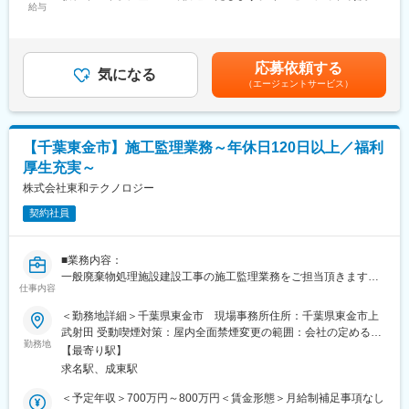
◎各種制度や福利厚生、研修も充実しています。
給与
り＜賃金内訳＞年額（基本給）：3,224,400円～3,568,800円固定
残業手当/月：39,300円～54,300円（固定残業時間20時間0分/月）
■職務内容
■組織構成：
超過した時間外労働の残業手当は追加支給＜月額＞308,000円～
・調理、仕込み、ホール業務
部長（男性1名）、管理職（男性2名）、スタッフ(男性1名、女性9
351,700円（12分割）（一律手当を含む）＜昇給有無＞有＜残業
・売上金、食材管理
名）の計13名で構成されています。
応募依頼する
気になる
手当＞有＜給与補足＞■昇給年1回、インセンティブ制度：年4回
・店舗の衛生管理
（エージェントサービス）
（店舗の目標達成時に支給）■モデル例:・入社2年目24歳・店長
・スタッフ育成、シフト管理
■働き方：
職/(インセンティブ含む年俸)470万円・入社5年目27歳・SV職/(イ
・店舗の経営戦略
年間休日122日週休2日制で残業は月10時間程度、夜勤等もなく、
ンセンティブ含む年俸)580万円賃金はあくまでも目安の金額であ
など、経験・能力・希望に応じ、業務の幅を広げていけます！
またイオングループの基盤もあり、福利厚生も充実した働きやす
り、選考を通じて上下する可能性があります。月給(月額)は固定手
【千葉東金市】施工監理業務～年休日120日以上／福利
い環境が整っています。
当を含めた表記です。
★魅力ポイント（1）：急な欠員・突然の休日出勤も心配不要◎深
厚生充実～
夜勤務は基本ありません！
■同社の特徴：
株式会社東和テクノロジー
同社では、ブロック長、スーパーバイザーががっちり店舗をサポ
日本を代表する小売業最大手企業のPB商品を支えていくポジショ
ートしていますので、欠員対応も店長任せではなく、エリア内で
契約社員
ンです。同社は商品開発を品質管理面からサポートしておりま
人員を補い合い、適正な運営を実現しています。
す。現場経験豊富な食品安全マネジメントシステム
それでも人員の確保が難しい場合などは従業員を守るため、メニ
（ISO22000）、品質マネジメントシステム（ISO9001）、環境マ
■業務内容：
ューを減らして必要人員を減らす、毎週の定休日をつくる、営業
ネジメントシステム（ISO14001）資格所持者等が多数活躍してい
一般廃棄物処理施設建設工事の施工監理業務をご担当頂きます。
時間を短縮するなど、柔軟に対応しています。
ます。
仕事内容
※契約社員採用となりますが、状況に応じて契約更新の可能性がご
ざいます。
★魅力ポイント（2）：充実した教育制度で店舗運営の心得が学べ
変更の範囲：会社の定める業務
＜勤務地詳細＞千葉県東金市 現場事務所住所：千葉県東金市上
る
武射田 受動喫煙対策：屋内全面禁煙変更の範囲：会社の定める事
■選考フロー：
入社後は、多くの技術ノウハウ、商品開発ノウハウ、経営ノウハ
勤務地
業所
【最寄り駅】
社長様とのご面接（１回）を予定しております。
ウなど充実の研修体制がございます。
求名駅、成東駅
現在はeトレ（WEB動画トレーニング）の導入など、一歩先の研
■U・Iターンの方／単身赴任をご希望の方歓迎
修プログラムも実践しています。その他社外研修にも積極的に参
＜予定年収＞700万円～800万円＜賃金形態＞月給制補足事項なし
状況に応じ、住宅手当、借上げ社宅・月１回の帰省手当がござい