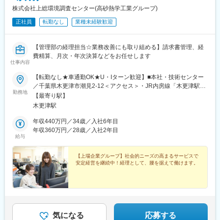
株式会社上総環境調査センター(高砂熱学工業グループ)
正社員
転勤なし
業種未経験歓迎
【管理部の経理担当☆業務改善にも取り組める】請求書管理、経
費精算、月次・年次決算などをお任せします
仕事内容
【転勤なし★車通勤OK★U・Iターン歓迎】■本社・技術センター
／千葉県木更津市潮見2-12＜アクセス＞・JR内房線「木更津駅」
勤務地
西口よりバス12分「総合福祉館」下車徒歩3分※受動喫煙対策：屋
【最寄り駅】
内禁煙（屋外喫煙所あり）
木更津駅
年収440万円／34歳／入社6年目
年収360万円／28歳／入社2年目
給与
【上場企業グループ】社会的ニーズの高まるサービスで
安定経営を継続中！経理として、腰を据えて働けます。
気になる
応募する