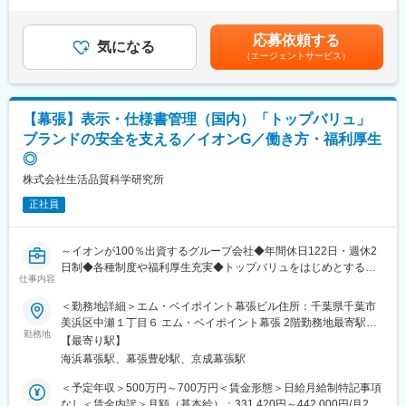
＜残業手当＞有＜給与補足＞※賞与実績：平均３．6か月※ご経
想定しています。
当性評価
験・スキルを考慮し、社内規定に基づき決定します賃金はあくま
・承認書・届出内容との整合性確認、原料・製品の品質確認およ
でも目安の金額であり、選考を通じて上下する可能性がありま
応募依頼する
■働き方
び判定
気になる
す。月給(月額)は固定手当を含めた表記です。
年間休日125日／残業月平均20時間／イベント対応により休日出
（エージェントサービス）
・医薬品GMP・省令に基づく品質検査、各種記録類の確認
勤が発生する場合代休取得
・製造委託先・原料メーカーへの工場監査（GMP確認）および是
コアタイムなしのフレックスタイム制度（8時～22時の間で任意
正対応のフォロー
の時間で出退勤）
・監査報告書の作成、開発・薬事・購買部門と連携した品質向上
【幕張】表示・仕様書管理（国内）「トップバリュ」
活動の推進
ブランドの安全を支える／イオンG／働き方・福利厚生
■当社について
※国内の製造委託先への外出・出張が発生します。
「コミュニケーション」「ヒューマンリソース」「コンテンツ開
◎
発」の3つの領域でソリューション・サービスを展開する当社。
■業務の特徴：
株式会社生活品質科学研究所
自治体や民間企業のマーケティングやプロモーション、人材に関
◎イオン株式会社が100％出資するグループ会社で、取り扱う商
する課題解決、地域生活者の暮らしを豊かにするコンテンツの開
正社員
品の多くは「トップバリュ」ブランドです。
発を通じて、瀬戸内エリアをはじめとする中四国地域の活性化に
◎アジア各国でも名の通ったブランドを品質管理・品質保証の側
取り組んでいます。
面から支えています。
～イオンが100％出資するグループ会社◆年間休日122日・週休2
◎各種制度や福利厚生、研修も充実
日制◆各種制度や福利厚生充実◆トップバリュをはじめとするイ
変更の範囲：会社の定める業務
◎年間休日122日で夜勤等もなく、残業月10時間程度働きやすい
仕事内容
オングループ各社の衣食住の品質課題解決に取り組む～
環境です。
■業務内容
◎海浜幕張駅からも近く、交通のアクセスも便利です。
＜勤務地詳細＞エム・ベイポイント幕張ビル住所：千葉県千葉市
トップバリュをはじめとるするイオングループで販売する食品の
美浜区中瀬１丁目６ エム・ベイポイント幕張 2階勤務地最寄駅：
新商品・仕様変更商品の表示確認業務です。取引先の登録データ
勤務地
■働き方：
海浜幕張駅受動喫煙対策：敷地内全面禁煙変更の範囲：会社の定
【最寄り駅】
とパッケージ表示を照合し、食品表示法や関連法令、グループ基
週休2日制で残業は月10時間程度、休日出勤もほとんどなく、ま
める事業所
海浜幕張駅、幕張豊砂駅、京成幕張駅
準に基づき正しい情報が記載されているかをチェックしていただ
たイオングループの基盤もあり、福利厚生も充実した働きやすい
きます。
環境が整っています。
＜予定年収＞500万円～700万円＜賃金形態＞日給月給制特記事項
■業務内容詳細
なし＜賃金内訳＞月額（基本給）：331,420円～442,000円/月20