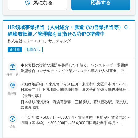
気になる
応募する
HR領域事業担当（人材紹介・派遣での営業担当等）◇
経験者歓迎／管理職を目指せる◎IPO準備中
株式会社スリーエスコンサルティング
正社員
転勤なし
◆お客様の複雑な課題を整理しひも解く、ワンストップ・課題解
決型総合コンサルティング企業／システム導入や人材事業、アウ
仕事内容
トソーシング・労務・不動産・事業承継コンサルティングなどの
事業を展開◆
＜勤務地詳細1＞東京オフィス住所：東京都中央区日本橋2-2-21
人材紹介・人材派遣・再就職支援（職業訓練校とのつながり
日本橋二丁目ビル4階受動喫煙対策：屋内全面禁煙＜勤務地詳細2
有）、採用コンサルティングの事業を展開している当社にて営業
勤務地
＞本社住所：千葉県千葉市美浜区中瀬2-6-1 ワールドビジネスガー
【最寄り駅】
担当の人員を増やすべくHR領域事業の担当者の募集を行います。
デンマリブウエスト24F受動喫煙対策：屋内全面禁煙
日本橋駅(東京都)、海浜幕張駅、三越前駅、幕張豊砂駅、東京駅、
京成幕張駅
■業務内容
当社のHR領域（人材紹介・人材派遣・再就職支援（職業訓練校と
＜予定年収＞500万円～600万円＜賃金形態＞月給制＜賃金内訳＞
のつながり有）、採用コンサルティン）の業務をご経験とご希望
月額（基本給）：303,000円～364,000円固定残業手当/月：
に合わせてアサインいたします。
給与
47,000円～56,000円（固定残業時間20時間0分/月）超過した時間
外労働の残業手当は追加支給＜月給＞350,000円～420,000円（一
＜具体例（人材紹介の場合）＞