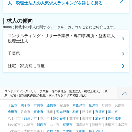
人・税理士法人
の人気求人ランキングを詳しく見る
求人の傾向
dodaに掲載中の求人に関するデータを、カテゴリごとにご紹介します。
コンサルティング・リサーチ業界・専門事務所・監査法人・
税理士法人
千葉県
社宅・家賃補助制度
コンサルティング・リサーチ業界・専門事務所・監査法人・税理士法人、千葉
県、社宅・家賃補助制度の転職・求人情報をエリアで絞り込む
千葉市
銚子市
市川市
船橋市
館山市
木更津市
松戸市
野田市
茂原市
成田市
佐倉市
東金市
旭市
習志野市
柏市
勝浦市
市原市
流山市
八千代市
我孫子市
鴨川市
鎌ケ谷市
君津市
富津市
浦安市
四街道市
袖ケ浦市
八街市
印西市
白井市
富里市
南房総市
匝瑳市
香取市
山武市
いすみ市
大網白里市
山武郡（九十九里町、芝山町、横芝光町）