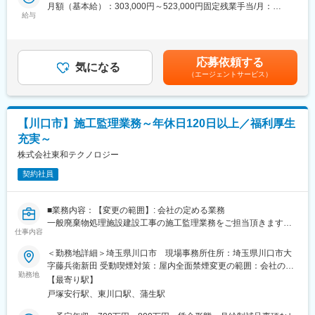
月額（基本給）：303,000円～523,000円固定残業手当/月：
※将来的には以下の業務をお任せします。
給与
47,000円（固定残業時間20時間0分/月）超過した時間外労働の残
・予算と実績の対比
業手当は追加支給＜月給＞350,000円～570,000円（一律手当を含
・利益管理体制の構築と運用
む）＜昇給有無＞有＜残業手当＞有賃金はあくまでも目安の金額
・内部統制監査や各種審査への対応
であり、選考を通じて上下する可能性があります。月給(月額)は固
応募依頼する
・IPOを見据えた社内の管理体制構築
気になる
定手当を含めた表記です。
（エージェントサービス）
・社内経理業務のDX化推進
・社員の教育やメンバーのフォロー
■当社の特徴：
【川口市】施工監理業務～年休日120日以上／福利厚生
当社は、税理士法人を母体とした課題解決型コンサルティング企
充実～
業として、システム導入や人材事業、さらにアウトソーシング・
労務・不動産・事業承継コンサルティングなどを展開していま
株式会社東和テクノロジー
す。
契約社員
2019年社長が交代し41歳の社長のもとで、業種業態問わず様々な
お客様に、より高品質なサービスを提供しています。またテレワ
ークを積極的に導入し、従業員の働き方改革と生産性向上を推進
■業務内容：【変更の範囲】: 会社の定める業務
しています。
一般廃棄物処理施設建設工事の施工監理業務をご担当頂きます。
仕事内容
※契約社員採用となりますが、状況に応じて契約更新の可能性がご
変更の範囲：会社の定める業務
ざいます。
＜勤務地詳細＞埼玉県川口市 現場事務所住所：埼玉県川口市大
字藤兵衛新田 受動喫煙対策：屋内全面禁煙変更の範囲：会社の定
■選考フロー：
勤務地
める事業所
【最寄り駅】
社長様とのご面接（１回）を予定しております。
戸塚安行駅、東川口駅、蒲生駅
■U・Iターンの方／単身赴任をご希望の方歓迎