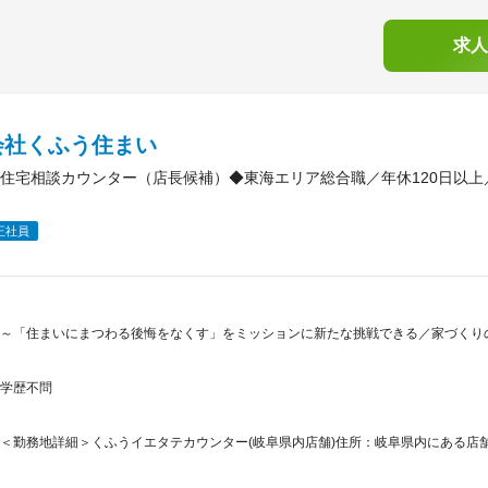
求人
会社くふう住まい
住宅相談カウンター（店長候補）◆東海エリア総合職／年休120日以
正社員
～「住まいにまつわる後悔をなくす」をミッションに新たな挑戦できる／家づくりの
学歴不問
＜勤務地詳細＞くふうイエタテカウンター(岐阜県内店舗)住所：岐阜県内にある店舗 