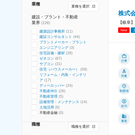
業種
業種を選択
株式
建設・プラント・不動産
【岐阜】
業界
(
228
)
New
建築設計事務所
(
11
)
建設コンサルタント
(
44
)
プラントメーカー・プラント
エンジニアリング
(
3
)
住宅設備・建材
(
28
)
ゼネコン
(
67
)
仕事
サブコン
(
31
)
住宅（ハウスメーカー）
(
59
)
リフォーム・内装・インテリ
対象
ア
(
17
)
ディベロッパー
(
24
)
不動産仲介
(
26
)
勤務地
不動産管理
(
5
)
設備管理・メンテナンス
(
14
)
給与
土地活用
(
6
)
不動産金融
(
0
)
事業
職種
職種を選択