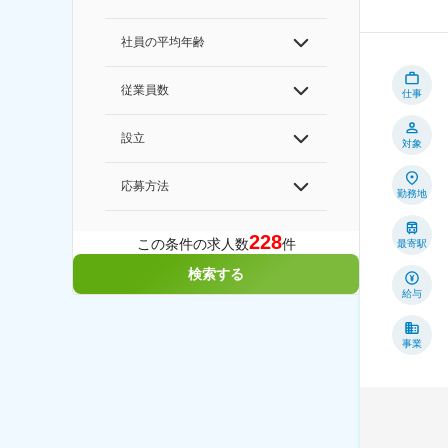
社員の平均年齢
従業員数
仕事
設立
対象
応募方法
勤務地
228
この条件の求人数
件
最寄駅
検索する
給与
事業