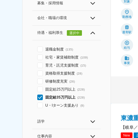
対象
募集・採用情報
勤務地
会社・職場の環境
待遇・福利厚生
最寄駅
選択中
給与
退職金制度
(
135
)
社宅・家賃補助制度
(
109
)
事業
育児・託児支援制度
(
15
)
資格取得支援制度
(
28
)
研修制度充実
(
26
)
固定給25万円以上
(
228
)
固定給35万円以上
(
228
)
U・Iターン支援あり
(
9
)
東濃
語学
【岐阜／
New
仕事内容