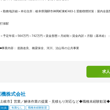
＜勤務地詳細＞本社住所：岐阜県飛騨市神岡町東町483-1 受動喫煙対策：屋内全面
打保駅
＜予定年収＞564万円～742万円＜賃金形態＞月給制＜賃金内訳＞月額（基本給）：400,0
■事業内容： 道路改良、橋梁保全、河川、治山等の公共事業
求人
重機株式会社
土岐市】営業／解体作業の提案・見積もり対応など◆職種未経験歓迎◆
転勤なし
職種未経験歓迎
正社員