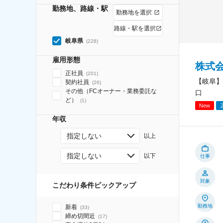
勤務地、路線・駅
勤務地を選択
路線・駅を選択
岐阜県
(
228
)
雇用形態
株式
正社員
(
201
)
【岐阜】
契約社員
(
26
)
その他（FCオーナー・業務委託な
口
ど）
(
1
)
New
年収
指定しない
以上
指定しない
以下
仕事
対象
こだわり条件ピックアップ
勤務地
新着
(
33
)
締め切間近
(
17
)