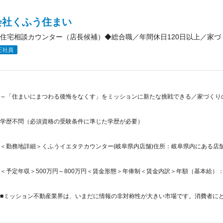
会社くふう住まい
住宅相談カウンター（店長候補）◆総合職／年間休日120日以上／家づ
正社員
～「住まいにまつわる後悔をなくす」をミッションに新たな挑戦できる／家づくりの
学歴不問（必須資格の受験条件に準じた学歴が必要）
＜勤務地詳細＞くふうイエタテカウンター(岐阜県内店舗)住所：岐阜県内にある店舗 
＜予定年収＞500万円～800万円＜賃金形態＞年俸制＜賃金内訳＞年額（基本給）：3,722,
■ミッション不動産業界は、いまだに情報の非対称性が大きい市場です。消費者にとっ