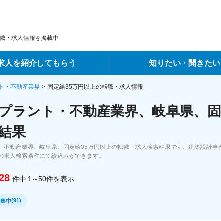
職・求人情報を掲載中
求人を紹介してもらう
知りたい・聞きたい
ントサービス
転職ノウハウ
ト・不動産業界
固定給35万円以上の転職・求人情報
プラント・不動産業界、岐阜県、固
サービス
データで見る転職
結果
ーエージェントサービス
コラム・インタビュー
・不動産業界、岐阜県、固定給35万円以上の転職・求人検索結果です。建築設計事
の求人検索条件にて絞込みができます。
転職Q&A
28
件中
1～50
件
を表示
(
91
)
募集中