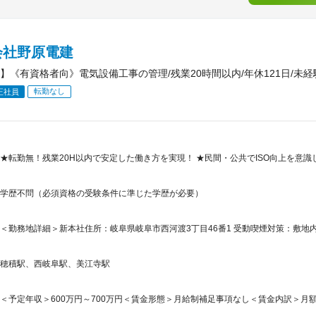
会社野原電建
】《有資格者向》電気設備工事の管理/残業20時間以内/年休121日/未
転勤なし
正社員
★転勤無！残業20H以内で安定した働き方を実現！ ★民間・公共でISO向上を意
学歴不問（必須資格の受験条件に準じた学歴が必要）
＜勤務地詳細＞新本社住所：岐阜県岐阜市西河渡3丁目46番1 受動喫煙対策：敷地
穂積駅、西岐阜駅、美江寺駅
＜予定年収＞600万円～700万円＜賃金形態＞月給制補足事項なし＜賃金内訳＞月額（基本