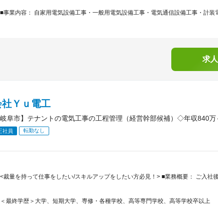
■事業内容： 自家用電気設備工事・一般用電気設備工事・電気通信設備工事・計装電
求人
会社Ｙｕ電工
岐阜市】テナントの電気工事の工程管理（経営幹部候補）◇年収840万
転勤なし
正社員
<裁量を持って仕事をしたい/スキルアップをしたい方必見！> ■業務概要： ご入
＜最終学歴＞大学、短期大学、専修・各種学校、高等専門学校、高等学校卒以上