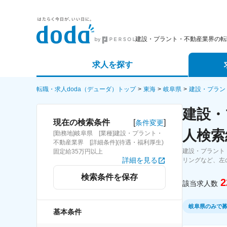
建設・プラント・不動産業界の転
求人を探す
詳細条件から探す
エージェ
転職・求人doda（デューダ）トップ
東海
岐阜県
建設・プラン
建設・
新着求人から探す
スカウト
[
]
現在の検索条件
条件変更
人検索
[勤務地]岐阜県 [業種]建設・プラント・
求人特集から探す
パートナ
不動産業界 [詳細条件](待遇・福利厚生)
建設・プラント
固定給35万円以上
詳細を見る
リングなど、左
検索条件を保存
2
該当求人数
岐阜県のみで
基本条件