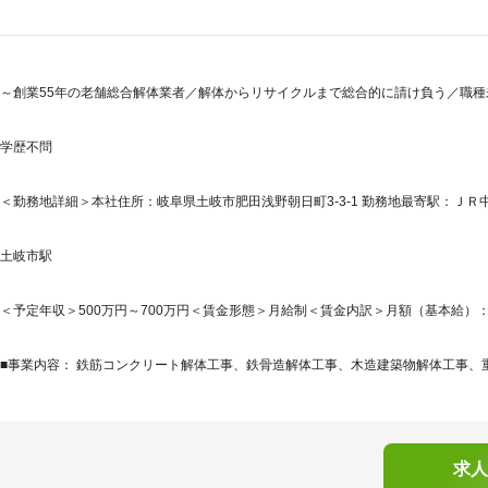
～創業55年の老舗総合解体業者／解体からリサイクルまで総合的に請け負う／職
学歴不問
＜勤務地詳細＞本社住所：岐阜県土岐市肥田浅野朝日町3-3-1 勤務地最寄駅：ＪＲ中
土岐市駅
＜予定年収＞500万円～700万円＜賃金形態＞月給制＜賃金内訳＞月額（基本給）：350,0
■事業内容： 鉄筋コンクリート解体工事、鉄骨造解体工事、木造建築物解体工事、重機
求人