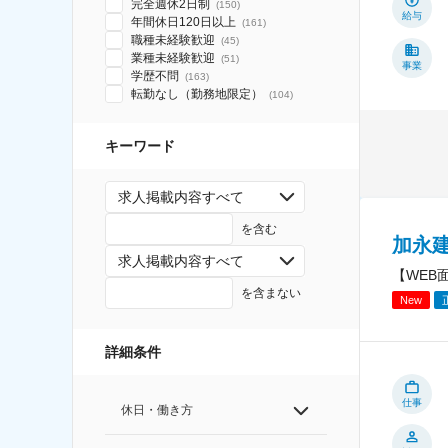
完全週休2日制
(
150
)
給与
年間休日120日以上
(
161
)
職種未経験歓迎
(
45
)
業種未経験歓迎
(
51
)
事業
学歴不問
(
163
)
転勤なし（勤務地限定）
(
104
)
キーワード
求人掲載内容すべて
を含む
加永
求人掲載内容すべて
【WEB
を含まない
New
詳細条件
仕事
休日・働き方