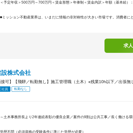
＜予定年収＞500万円～700万円＜賃金形態＞年俸制＜賃金内訳＞年額（基本給）：3,722,
■ミッション不動産業界は、いまだに情報の非対称性が大きい市場です。消費者にとっ
求人
建設株式会社
面接可】【飛騨／転勤無し】施工管理職（土木）※残業10h以下／出張無
転勤なし
正社員
～土木事務所長より2年連続表彰の優良企業／案件の9割は公共工事／長く働ける
学歴不問（必須資格の受験条件に準じた学歴が必要）