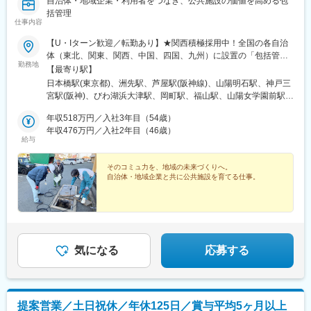
自治体・地域企業・利用者をつなぎ、公共施設の価値を高める包
括管理
仕事内容
【U・Iターン歓迎／転勤あり】★関西積極採用中！全国の各自治
体（東北、関東、関西、中国、四国、九州）に設置の「包括管理
勤務地
センター」※入社から1年程度（案件受託状況及び業務評価によ
【最寄り駅】
る）はご自宅から通える範囲の現場にてお仕事に慣れていただき
日本橋駅(東京都)、洲先駅、芦屋駅(阪神線)、山陽明石駅、神戸三
ます。※その後の勤務エリアは希望を考慮した上で決定します。※
宮駅(阪神)、びわ湖浜大津駅、岡町駅、福山駅、山陽女学園前駅、
詳細は面接の際にご説明させていただきます。【勤務地エリア】
東郷駅、荒尾駅(熊本県)、みらい平駅、勝田駅、下館駅、日野駅
東北：岩手県（奥州市）関東：東京都（日野市）、神奈川県（厚
年収518万円／入社3年目（54歳）
(東京都)、愛宕駅(千葉県)、五井駅、三越前駅、東鳴尾駅、芦屋駅
木市）、埼玉県（本庄市、熊谷市）、千葉県（山武市、市原市、
年収476万円／入社2年目（46歳）
(東海道本線)、明石駅、三宮駅(神戸新交通)、三井寺駅、東京駅、
給与
野田市）、茨城県（つくばみらい市、ひたちなか市、筑西市）中
武庫川団地前駅、芦屋川駅、人丸前駅、三ノ宮駅、上栄町駅
部：愛知県（東郷町）、富山県（南砺市）近畿：兵庫県（西宮
市、芦屋市、明石市）、滋賀県（大津市）、大阪府（豊中市）、
そのコミュ力を、地域の未来づくりへ。
自治体・地域企業と共に公共施設を育てる仕事。
奈良県（生駒市、上牧町）中国：広島県（福山市、廿日市市）、
山口県（岩国市）九州：熊本県（熊本市、人吉市、荒尾市）、福
岡県（宗像市・福岡市）など※受動喫煙対策について：原則禁煙
気になる
応募する
提案営業／土日祝休／年休125日／賞与平均5ヶ月以上