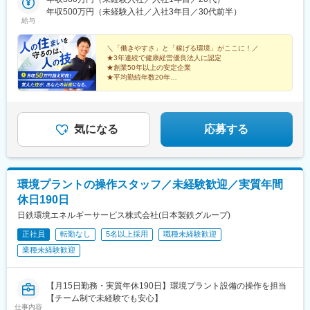
館本線)、長苗代駅、仙北町駅、小鶴新田駅、土崎駅、安積永盛
岡オフィス・長野オフィス■その他も募集中・札幌オフィス・秋田
年収500万円（未経験入社／入社3年目／30代前半）
駅、長岡駅、府中駅(東京都)、千歳駅(北海道)、新松戸駅、府中競
給与
オフィス・郡山オフィス・松戸オフィス・成田オフィス・神奈川
馬正門前駅、府中本町駅
オフィス・所沢オフィス・春日部オフィス・つくばオフィス・前
橋オフィス・静岡オフィス・金沢オフィス・甲府オフィス本社／
＼「働きやすさ」と「稼げる環境」がここに！／
★3年連続で健康経営優良法人に認定
東京都渋谷区南平台町15-13 帝都渋谷ビル6F◆アクセス・本社：
★創業50年以上の安定企業
各線「渋谷駅」より徒歩10分京王井の頭線「神泉駅」より徒歩8
★平均勤続年数20年
分・各事業所URL：https://www.cats.co.jp/company/office.php
★確実な収入アップ！
┗平均月収50万円～
┗毎月ほぼ全員がインセンティブ獲得！
┗月収100万円以上の実績もあり
気になる
応募する
環境プラントの操作スタッフ／未経験歓迎／実質年間
休日190日
日鉄環境エネルギーサービス株式会社(日本製鉄グループ)
正社員
転勤なし
5名以上採用
職種未経験歓迎
業種未経験歓迎
【月15日勤務・実質年休190日】環境プラント設備の操作を担当
【チーム制で未経験でも安心】
仕事内容