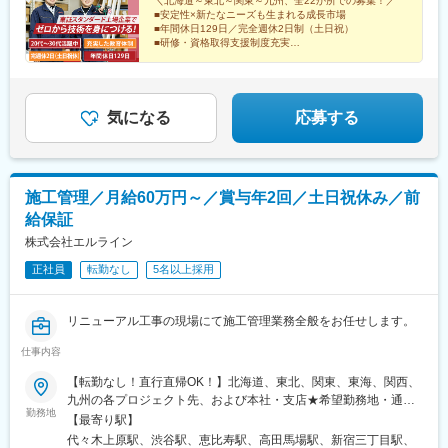
丁目国立営業所：国立市富士見台3丁目宇都宮支店：宇都宮市滝の
＼北海道～東北～関東～九州、全22か所での募集！／
■安定性×新たなニーズも生まれる成長市場
原1丁目横浜支店：横浜市都筑区富士見が丘相模原営業所：相模原
■年間休日129日／完全週休2日制（土日祝）
市南区当麻埼玉支店：さいたま市桜区栄和1丁目福岡支店：大野城
■研修・資格取得支援制度充実
市仲畑2丁目
■産育休取得・復帰実績多数
■オン・オフのメリハリをしっかりつけて働ける！
気になる
応募する
施工管理／月給60万円～／賞与年2回／土日祝休み／前
給保証
株式会社エルライン
正社員
転勤なし
5名以上採用
リニューアル工事の現場にて施工管理業務全般をお任せします。
仕事内容
【転勤なし！直行直帰OK！】北海道、東北、関東、東海、関西、
九州の各プロジェクト先、および本社・支店★希望勤務地・通勤
勤務地
時間を考慮します。★転勤なし・直行直帰OK★U・Iターン歓迎！
【最寄り駅】
住宅手当あり▼プロジェクト先■北海道（北海道）■東北（宮城）
代々木上原駅、渋谷駅、恵比寿駅、高田馬場駅、新宿三丁目駅、