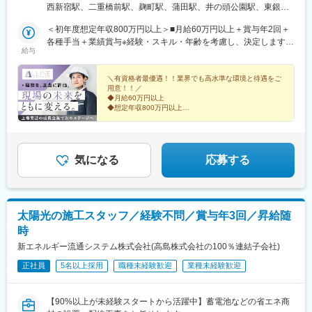
■関東（東京、埼玉、千葉、神奈川など）■東海（愛知）■関西
西新宿駅、二重橋前駅、麹町駅、蒲田駅、井の頭公園駅、東銀座
（大阪）■九州（福岡）▼本社東京都品川区東品川2-1-11 ハーバ
駅、日暮里駅(舎人ライナー)、都電雑司ケ谷駅、平井駅(東京都)、
ープレミアムビル5階▼支店・営業所■札幌営業所北海道札幌市白
＜初年度想定年収800万円以上＞■月給60万円以上＋賞与年2回＋
船堀駅、押上駅、木場駅(東京都)、清澄白河駅、有楽町駅、豊洲
石区本通南3-2-8 島田ビル5階■東北支店宮城県仙台市泉区泉中央
各種手当＋業績賞与※経験・スキル・年齢を考慮し、決定します。
駅、南砂町駅、三田駅(東京都)、森下駅(東京都)、高輪台駅、新木
給与
1-13-4 泉エクセルビル３階■関西支店大阪府枚方市大字尊延寺
※上記の金額にはみなし残業代（月45時間分／16万9482円）を含
場駅、北千住駅、大崎駅、国分寺駅、東京ビッグサイト駅、亀戸
2993-2■名古屋営業所愛知県名古屋市東区葵1-14-13アーク新栄ビ
みます。超過分は別途支給します。※前職給与保証について：年
駅、テレコムセンター駅、六本木駅、田町駅(東京都)、白金高輪
ル10階■九州営業所福岡県福岡市中央区天神4-1-28天神リベラ703
齢、経験、能力、適性を考慮して、支給額を決定します。＜資格
＼有資格者最優遇！！業界でも高水準な環境と待遇をご
駅、高輪ゲートウェイ駅、神谷町駅、外苑前駅、国立駅、南新宿
用意！！／
保有者の年収例＞1100万円／１級建築施工管理技士1100万円／１
駅、初台駅、千駄ケ谷駅、曙橋駅、国立競技場駅、四谷三丁目
◆月給60万円以上
級建築士
駅、西荻窪駅、富士見ケ丘駅、荻窪駅、神保町駅、淡路町駅、市
◆想定年収800万円以上
◆年間休日120日／完全週休2日制（土日祝）
ケ谷駅、九段下駅、上野御徒町駅、昭和島駅、池上駅、糀谷駅、
◆残業は月20h以内
八丁堀駅(東京都)、日本橋駅(東京都)、築地市場駅、水天宮前駅、
◆元請け案件豊富
新富町駅(東京都)、勝どき駅、京橋駅(東京都)、新中野駅、京王八
◆明確な評価制度で着実に昇給
王子駅、武蔵五日市駅、西台駅、本蓮沼駅、大森海岸駅、青物横
気になる
応募する
丁駅、武蔵境駅、三鷹駅、吉祥寺駅、本郷三丁目駅、湯島駅、飯
田橋駅、鬼子母神前駅、向原駅(東京都)、池袋駅、志茂駅、両国
駅、錦糸町駅、池尻大橋駅、高松駅(東京都)、東武練馬駅、新横浜
駅、横浜駅、桜木町駅、二俣新町駅、松戸新田駅、松飛台駅、ス
太陽光の施工スタッフ／経験不問／賞与年3回／昇給随
ポーツセンター駅、みつわ台駅、蘇我駅、海浜幕張駅、前原駅、
時
船橋日大前駅、柏駅、柏の葉キャンパス駅、新千葉駅、京成稲毛
駅、新八柱駅、大宮駅(埼玉県)、南浦和駅、さいたま新都心駅、北
新エネルギー流通システム株式会社(高島株式会社の100％連結子会社)
浦和駅、浦和駅、和光市駅、川口元郷駅、西川口駅、東川口駅、
正社員
5名以上採用
職種未経験歓迎
業種未経験歓迎
朝霞駅、新越谷駅、川越駅、蕨駅、志木駅、所沢駅、草加駅、上
尾駅、大阪難波駅、淀屋橋駅、渡辺橋駅、沢ノ町駅、我孫子町
駅、平林駅(大阪府)、中ふ頭駅、ポートタウン東駅、トレードセン
【90%以上が未経験スタートから活躍中】蓄電池などの省エネ商
ター前駅、西大橋駅、肥後橋駅、阿波座駅、北浜駅(大阪府)、なん