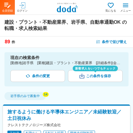
会員登録
ログイン
気になる
メニュー
建設・プラント・不動産業界、岩手県、自動車通勤OK
の
転職・求人検索結果
89
条件で並び替え
件
現在の検索条件
[勤務地]岩手県 [業種]建設・プラント・不動産業界 [詳細条件](会社・職場の環境)自動車通勤OK
新着求人をいつでもチェック
条件の変更
この条件を保存
岩手県
のみで募集中
旅するように働ける半導体エンジニア／未経験歓迎／
土日祝休み
クレストテクノロジーズ株式会社