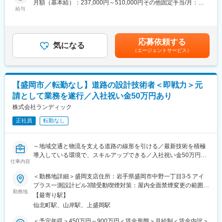
月額（基本給）：237,000円～510,000円その他固定手当/月：
◎技術士・RCCM保有者が多数在籍と、切磋琢磨できる技術者集
給与
■キャリアパス（一例）：
13,000円～40,000円＜月給＞250,000円～550,000円＜昇給有無
団
入社→担当技術者（測量実務）→主任技術者、管理技術者（測量
＞有＜残業手当＞有＜給与補足＞※経験・能力・前職給与を考慮し
◎「いわて子育てにやさしい企業」認定。育児と両立しやすい職
士）→部門長
決定■賞与：年3回（夏、冬、決算）前年度実績／計3～4ヶ月分■
場環境
※技術スペシャリストとしてのキャリアも選択可能です。
その他固定手当：・住宅手当8,000円～20,000円・資格手当5,000
応募依頼する
気になる
円～20,000円賃金はあくまでも目安の金額であり、選考を通じて
（エージェントサービス）
■業務内容：
■当社の特徴：
上下する可能性があります。月給(月額)は固定手当を含めた表記で
当社にて、河川・砂防設計業務をお任せします。
ランディックは創業50周年を迎え、測量・地質調査・建設コンサ
す。
ルタント・補償コンサルタント・GIS分野までインフラをトータル
■業務詳細：
に支える技術者集団です。UAV・3次元モデル・CIMへの対応な
【盛岡市／転勤なし】道路の設計技術者＜即戦力＞元
◇河道計画・河川改修計画の策定
ど、「新しい技術を現場で使い切る」ことを重視しています。
請として業務を遂行／入社祝い金50万円あり
◇堤防設計・護岸設計
◇水理解析・氾濫解析
株式会社ランディック
■ランドワークGについて：
◇河川構造物(樋門・樋管、堰等)の設計
ランドワークグループは、建設コンサルタント事業をはじめ、墓
正社員
転勤なし
◇砂防全体計画の策定
石小売、不動産、建築石材、貿易など多角的に展開する企業グル
◇砂防施設（堰堤、渓流保全工等）の設計
ープです。
◇設計図面作成、数量計算、設計報告書作成
東北を中心に15社が連携し、技術・ノウハウを共有しています
～地域交通と物流を支える道路の線形を引ける／最新技術を積極
◇発注者（国交省・県・市町村）との技術協議
導入している環境で、スキルアップできる／入社祝い金50万円あ
◇成果品の品質管理・照査
仕事内容
変更の範囲：会社の定める業務
り◎／腰を据えて設計に集中できる環境～
◇後進技術者の指導・育成
＜勤務地詳細＞盛岡支店住所：岩手県盛岡市中野一丁目3-5 アイ
■ポジションの魅力：
プラス一測設計ビル3階受動喫煙対策：屋内全面禁煙変更の範囲：
■ポジションの魅力：
◎入社祝い金50万円あり
勤務地
会社の定める事業所
◇元請として発注者と直接折衝するため、自分の名前で仕事がで
【最寄り駅】
◎3Dレーザースキャナー・UAV測量・BIM/CIM、生成AI活用等の
きる環境です
仙北町駅、山岸駅、上盛岡駅
最新技術を推進中
◇あなたの設計した砂防施設が、地域住民の命を守ります
◎年間休日125日・月平均残業15時間。暮らしと仕事の両立を実
＜予定年収＞450万円～900万円＜賃金形態＞月給制＜賃金内訳＞
◇最新技術を積極導入していますので、設計者としてのスキルア