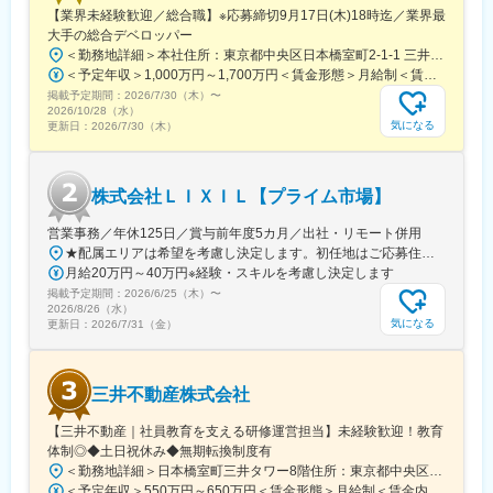
【業界未経験歓迎／総合職】※応募締切9月17日(木)18時迄／業界最
大手の総合デベロッパー
＜勤務地詳細＞本社住所：東京都中央区日本橋室町2-1-1 三井本館勤務地最寄駅：東京メトロ銀座線・半蔵門線／三越前駅受動喫煙対策：屋内全面禁煙変更の範囲：会社の定める事業所（リモートワーク含む）
＜予定年収＞1,000万円～1,700万円＜賃金形態＞月給制＜賃金内訳＞月額（基本給）：470,000円～800,000円＜月給＞470,000円～800,000円＜昇給有無＞有＜残業手当＞有＜給与補足＞※経験に応ず※上記年収は基礎給与・賞与（2回）を含む。時間外勤務手当・諸手当別途支給。※あくまでモデルケースであり、実際の年収とは異なる可能性があります。処遇条件の詳細は内定後のオファー面談にてご説明いたします。賃金はあくまでも目安の金額であり、選考を通じて上下する可能性があります。月給(月額)は固定手当を含めた表記です。
掲載予定期間：
2026/7/30（木）
〜
2026/10/28（水）
気になる
更新日：
2026/7/30（木）
株式会社ＬＩＸＩＬ【プライム市場】
営業事務／年休125日／賞与前年度5カ月／出社・リモート併用
★配属エリアは希望を考慮し決定します。初任地はご応募住所での配属となります。入社後、転勤が伴う異動に関しては、必ず勤務地のご希望も確認した上で決定します。【配属オフィス一覧】■東京都品川区西品川1丁目1-1 大崎ガーデンタワー■愛知県名古屋市中村区名駅南4丁目11-40■京都府京都市伏見区竹田田中宮町103 ■大阪府大阪市中央区本町2丁目6-8 センバ・セントラルビル9F■大阪府箕面市萱野4丁目5-45■広島県広島市安佐南区西原6丁目11-8■福岡県福岡市博多区半道橋2-15-10 SOLAビル★出社とリモートワークを併用しながらの勤務となります。 業務に慣れるまでは、原則出社となります。 慣れてきたら少しずつリモートの日を増やし、最終的には週1～3日ほどの出社となる予定です（目安：～入社6カ月）。※受動喫煙対策：あり
月給20万円～40万円※経験・スキルを考慮し決定します
掲載予定期間：
2026/6/25（木）
〜
2026/8/26（水）
気になる
更新日：
2026/7/31（金）
三井不動産株式会社
【三井不動産｜社員教育を支える研修運営担当】未経験歓迎！教育
体制◎◆土日祝休み◆無期転換制度有
＜勤務地詳細＞日本橋室町三井タワー8階住所：東京都中央区日本橋室町3-2-1 日本橋室町三井タワー8階受動喫煙対策：屋内全面禁煙変更の範囲：会社の定める事業所
＜予定年収＞550万円～650万円＜賃金形態＞月給制＜賃金内訳＞月額（基本給）：343,750円～406,250円＜月給＞343,750円～406,250円＜昇給有無＞無＜残業手当＞有＜給与補足＞※ご経験などを総合的に考慮致します。同社規定に基づき処遇します。昇給なし・賞与あり。（社内登用試験に合格し、無期社員となれば昇給あり。）※残業手当：年収600万円以上の場合は専門手当（20時間相当）あり。賃金はあくまでも目安の金額であり、選考を通じて上下する可能性があります。月給(月額)は固定手当を含めた表記です。