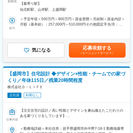
◎入社祝い金50万円あり
勤務地
会社の定める事業所
◇あなたの設計した橋が、50年後もこの街を支えています
【最寄り駅】
◎3Dレーザースキャナー・UAV測量・BIM/CIM、生成AI活用等の
◇最新技術を積極導入していますので、設計者としてのスキルア
仙北町駅、山岸駅、上盛岡駅
最新技術を推進中
ップが叶う環境です
◎年間休日125日・月平均残業15時間。暮らしと仕事の両立を実
＜予定年収＞500万円～900万円＜賃金形態＞月給制＜賃金内訳＞
現
月額（基本給）：257,000円～510,000円その他固定手当/月：
■キャリアパス（一例）：
◎技術士・RCCM保有者が多数在籍と、切磋琢磨できる技術者集
給与
13,000円～40,000円＜月給＞270,000円～550,000円＜昇給有無
入社→担当技術者（設計実務）→管理技術者（RCCM取得・技術
団
＞有＜残業手当＞有＜給与補足＞※経験・能力・前職給与を考慮し
士取得）→部門長
◎「いわて子育てにやさしい企業」認定。育児と両立しやすい職
決定■賞与：年3回（夏、冬、決算）前年度実績／計3～4ヶ月分■
※技術スペシャリストとしてのキャリアも選択可能です。
場環境
その他固定手当：・住宅手当8,000円～20,000円・資格手当5,000
応募依頼する
気になる
円～20,000円賃金はあくまでも目安の金額であり、選考を通じて
■当社の特徴：
（エージェントサービス）
■業務内容：
上下する可能性があります。月給(月額)は固定手当を含めた表記で
ランディックは創業50周年を迎え、測量・地質調査・建設コンサ
公共事業における橋梁・構造物の設計業務全般をお任せします。
す。
ルタント・補償コンサルタント・GIS分野までインフラをトータル
に支える技術者集団です。UAV・3次元モデル・CIMへの対応な
■業務詳細：
ど、「新しい技術を現場で使い切る」ことを重視しています。
【盛岡市】住宅設計 ◆デザイン×性能・チームでの家づ
◇橋梁（PC・RC・鋼）の予備設計・詳細設計
くり／年休115日／残業20時間程度
◇既設橋梁の点検診断・補修補強設計
■ランドワークGについて：
◇道路構造物（擁壁・カルバート・函渠等）の設計
株式会社Ｄ・ＬＩＦＥ
ランドワークグループは、建設コンサルタント事業をはじめ、墓
◇設計図面作成、数量計算、設計報告書作成
石小売、不動産、建築石材、貿易など多角的に展開する企業グル
正社員
転勤なし
◇発注者（国交省・県・市町村）との技術協議
ープです。
◇成果品の品質管理・照査
東北を中心に15社が連携し、技術・ノウハウを共有しています。
◇後進技術者の指導・育成
【注文住宅の設計／高い性能とデザインを兼ね備えたこだわりの
変更の範囲：会社の定める業務
ある家づくりをしています】
■ポジションの魅力：
仕事内容
◇元請として発注者と直接折衝するため、自分の名前で仕事がで
■職務内容：
＜勤務地詳細＞本社住所：岩手県盛岡市向中野7-18-1 勤務地最寄
きる環境です
住宅設計に関わる業務全般を担当していただきます。