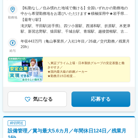
【転勤なし／住み慣れた地域で働ける】全国いずれかの勤務地の
中から希望勤務地をお選びいただけます★積極採用中★岩手県釜
勤務地
石市／千葉県富津市／千葉県銚子市／愛知県小牧市／兵庫県姫路
【最寄り駅】
市 ／香川県さぬき市／埼玉県大里郡＜東日本支社＞■岩手県滝沢
滝沢駅、平田駅(岩手県)、四ツ小屋駅、西浦和駅、折原駅、木更津
市■岩手県釜石市■秋田県秋田市■埼玉県さいたま市■埼玉県大里郡
駅、新習志野駅、猿田駅、千城台駅、青堀駅、越後曽根駅、古虎
※新設事業所■千葉県木更津市■千葉県習志野市■千葉県銚子市■千
渓駅、新静岡駅、二俣本町駅、門出駅、袋井駅、本星崎駅、男川
葉県千葉市■千葉県富津市※新設事業所■新潟県新潟市＜中部支社
年収443万円（亀山事業所／入社1年目／26歳／交代勤務／残業月
駅、八幡駅(愛知県)、楽田駅、上小田井駅、尾張森岡駅、二川駅、
＞■岐阜県多治見市■静岡県静岡市■静岡県浜松市■静岡県島田市■
20h）
大矢知駅、亀山駅(三重県)、沓掛駅、南港東駅、茨木市駅、平松
給与
静岡県袋井市■愛知県名古屋市■愛知県岡崎市■愛知県豊川市■愛知
駅、竜野駅、松江しんじ湖温泉駅、東広島駅、長尾駅(香川県)、有
県小牧市■愛知県北名古屋市■愛知県知多郡東浦町■愛知県豊橋市※
岡駅、下曽根駅、西小倉駅、鯰田駅、赤間駅、加布里駅、金石原
新設事業所■三重県四日市市■三重県亀山市■三重県志摩市＜西日
＼東証プライム上場・日本製鉄グループの安定基盤と働
駅、坂ノ市駅
きやすさ／
本支社＞■大阪府堺市■大阪府茨木市■兵庫県姫路市■兵庫県たつの
★国内最大級の鉄鋼メーカー
市■島根県松江市■広島県東広島市■香川県さぬき市■高知県四万十
★勤務月15日程度
市■福岡県北九州市■福岡県飯塚市■福岡県宗像市■福岡県糸島市■
★原則定時退社
★家賃50％補助※条件有り
佐賀県伊万里市■大分県大分市★受動喫煙対策あり
★有休平均取得率70％以上
★座学×実践形式の手厚い研修制度
★資格取得支援：費用援助、勉強会他
気になる
応募する
締切間近
設備管理／賞与最大5.6カ月／年間休日124日／残業月
16h