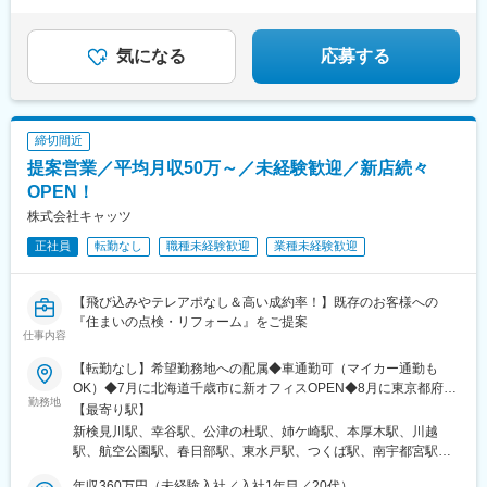
気になる
応募する
締切間近
提案営業／平均月収50万～／未経験歓迎／新店続々
OPEN！
株式会社キャッツ
正社員
転勤なし
職種未経験歓迎
業種未経験歓迎
【飛び込みやテレアポなし＆高い成約率！】既存のお客様への
『住まいの点検・リフォーム』をご提案
仕事内容
【転勤なし】希望勤務地への配属◆車通勤可（マイカー通勤も
OK）◆7月に北海道千歳市に新オフィスOPEN◆8月に東京都府中
勤務地
市に新オフィスOPEN◆仙台オフィス採用強化中！■積極採用中＜
【最寄り駅】
北海道・東北エリア＞千歳オフィス・八戸オフィス・盛岡オフィ
新検見川駅、幸谷駅、公津の杜駅、姉ケ崎駅、本厚木駅、川越
ス仙台オフィス※採用枠4名！積極採用中＜関東エリア＞千葉オフ
駅、航空公園駅、春日部駅、東水戸駅、つくば駅、南宇都宮駅、
ィス・市原オフィス・川越オフィス水戸オフィス・宇都宮オフィ
前橋駅、古庄駅、上社駅、金沢駅、甲府駅、安茂里駅、白石駅(函
ス・府中オフィス※8月OPEN＜中部エリア＞名古屋オフィス・長
年収360万円（未経験入社／入社1年目／20代）