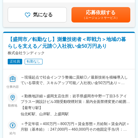
団
士）→部門長
決定■賞与：年3回（夏、冬、決算）前年度実績／計3～4ヶ月分■
◎「いわて子育てにやさしい企業」認定。育児と両立しやすい職
※技術スペシャリストとしてのキャリアも選択可能です。
その他固定手当：・住宅手当8,000円～20,000円・資格手当5,000
応募依頼する
場環境
気になる
円～20,000円賃金はあくまでも目安の金額であり、選考を通じて
（エージェントサービス）
■当社の特徴：
上下する可能性があります。月給(月額)は固定手当を含めた表記で
■業務内容：
ランディックは創業50周年を迎え、測量・地質調査・建設コンサ
す。
官公庁や民間企業から受注する地質調査・土質調査業務全般をお
ルタント・補償コンサルタント・GIS分野までインフラをトータル
任せします。
に支える技術者集団です。UAV・3次元モデル・CIMへの対応な
【盛岡市／転勤なし】測量技術者＜即戦力＞地域の暮
ど、「新しい技術を現場で使い切る」ことを重視しています。
らしを支える／元請◇入社祝い金50万円あり
■業務詳細：
◇ボーリング調査の計画・管理
株式会社ランディック
■ランドワークGについて：
◇地盤調査、土質試験結果の整理・解析
ランドワークグループは、建設コンサルタント事業をはじめ、墓
正社員
転勤なし
◇地質踏査・現地調査
石小売、不動産、建築石材、貿易など多角的に展開する企業グル
◇報告書作成
ープです。
◇軟弱地盤解析
東北を中心に15社が連携し、技術・ノウハウを共有しています
～現場起点で社会インフラ整備に貢献◎／最新技術を積極導入し
◇斜面安定解析
ている環境で、スキルアップ可能／入社祝い金50万円あり～
◇防災・減災関連調査
仕事内容
変更の範囲：会社の定める業務
◇地下水調査
■ポジションの魅力：
＜勤務地詳細＞盛岡支店住所：岩手県盛岡市中野一丁目3-5 アイ
◇発注者（官公庁・民間企業）との打合せ
◎入社祝い金50万円あり
プラス一測設計ビル3階受動喫煙対策：屋内全面禁煙変更の範囲：
◎3Dレーザースキャナー・UAV測量・BIM/CIM、生成AI活用等の
勤務地
会社の定める事業所
■ポジションの魅力：
【最寄り駅】
最新技術を推進中
◇元請として発注者と直接折衝するため、調査計画から解析・提
仙北町駅、山岸駅、上盛岡駅
◎年間休日125日・月平均残業15時間。暮らしと仕事の両立を実
案まで主体的に携わることができます
現
＜予定年収＞400万円～800万円＜賃金形態＞月給制＜賃金内訳＞
◇道路・橋梁・河川砂防など、地域の暮らしを支える公共インフ
◎技術士・RCCM保有者が多数在籍と、切磋琢磨できる技術者集
月額（基本給）：247,000円～460,000円その他固定手当/月：
ラの安全性を地盤面から支えます
団
給与
13,000円～40,000円＜月給＞260,000円～500,000円＜昇給有無
◇ボーリング調査、土質試験、地盤解析、斜面安定解析など、幅