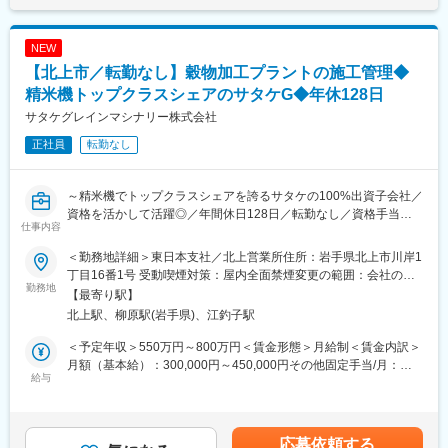
NEW
【北上市／転勤なし】穀物加工プラントの施工管理◆
精米機トップクラスシェアのサタケG◆年休128日
サタケグレインマシナリー株式会社
正社員
転勤なし
～精米機でトップクラスシェアを誇るサタケの100%出資子会社／
資格を活かして活躍◎／年間休日128日／転勤なし／資格手当や
仕事内容
家族手当など福利厚生も充実／賞与年2回＋業績賞与あり／大型連
休年3回／U・Iターン歓迎～
＜勤務地詳細＞東日本支社／北上営業所住所：岩手県北上市川岸1
丁目16番1号 受動喫煙対策：屋内全面禁煙変更の範囲：会社の定
■業務内容：
勤務地
める事業所
【最寄り駅】
当社は、精米設備でトップクラスのシェアを誇るサタケのグルー
北上駅、柳原駅(岩手県)、江釣子駅
プ企業として、穀物加工プラントのメンテナンスやエンジニアリ
ング事業を展開しています。
＜予定年収＞550万円～800万円＜賃金形態＞月給制＜賃金内訳＞
最新鋭の米加工技術で日本の食の安全と安心に貢献しており、社
月額（基本給）：300,000円～450,000円その他固定手当/月：
会的な意義の大きい事業基盤が強みです。
給与
8,000円～15,000円＜月給＞308,000円～465,000円＜昇給有無＞
今後、プラント建築やサイロ等の請負工事事業をさらに強化して
有＜残業手当＞有＜給与補足＞■昇給：年1回（4月）■賞与：年2
いくため、今回新たなメンバーを増員募集することとなりまし
回（6月・12月）＋業績賞与年1回 ※昨年度実績4.5ヶ月分■その他
た。
固定手当：資格手当（1級建築施工管理技士15,000円／月、2級建
応募依頼する