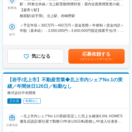
駅：JR東北本線／北上駅受動喫煙対策：屋内全面禁煙変更の範
す。また、資格取得者には資格手当の支給もあります。
■業務内容：
勤務地
囲：無
【最寄り駅】
不動産の売買仲介営業を担当していただきます。一戸建て、アパ
■デザインコンセプト：
柳原駅(岩手県)、北上駅、村崎野駅
ート、土地等の個人向け不動産の取り扱いが中心です。
・雰囲気の良いホテルや情緒あふれる老舗旅館のように日々の喧
・不動産を売却したいお客様からの相談対応
＜予定年収＞392万円～492万円＜賃金形態＞年俸制＜賃金内訳＞
噪を忘れさせてくれる深い安らぎ。当社ではそんなリゾートスタ
・価格査定／調査
年額（基本給）：3,000,000円～3,600,000円固定残業手当/月：
イルを住まいに映し出し暮らすことが歓びとなるマイホームを築
・ネット等への不動産情報の掲載／問い合わせ対応
給与
35,000円～60,000円（固定残業時間22時間0分/月）超過した時間
きあげます。歳月を重ねるごとに深みを増す本物の素材が家族の
・不動産を購入したいお客様への情報提供
外労働の残業手当は追加支給＜月額＞285,000円～360,000円（12
歩んだ時の流れを住まいに刻み日常を表情豊かに彩ることでしょ
・不動産のご案内
分割）（一律手当を含む）＜昇給有無＞有＜残業手当＞有＜給与
う。
・資金計画の提案
補足＞※予定年収はあくまでも目安の金額であり、年齢やスキルに
・ご購入いただく方とその家族の人生を紡ぐ大切な住まいだから
応募依頼する
・契約締結
気になる
応じて上下する可能性があります。■賞与あり／年2回（基本給×2
確かな性能と快適な温熱環境はもちろんのこと、リゾートライク
（エージェントサービス）
・引き渡し等 売買仲介業務全般をお任せします。
か月分想定）賃金はあくまでも目安の金額であり、選考を通じて
なデザインと本物のマテリアルが融合したオンリーワンのスタイ
上下する可能性があります。月給(月額)は固定手当を含めた表記で
ルにこだわった住宅を造りたい。D・LIFEは皆さまの新しい暮ら
■当社の特徴：
す。
しをデザインします。
お客様の来店率の高さが当社の特徴です。創業から50年超の歴史
【岩手/北上市】不動産営業◆北上市内シェアNo.1の実
があり、たくさんのお客様とご縁を大切にしてきました。その結
■受賞歴：
績／年間休日126日／転勤なし
果、自ら当社へ来店し相談してくださるお客様が非常に多くいら
2016年：盛岡市都市景観賞受賞
っしゃいます。そのため、飛び込み営業などはほとんどございま
株式会社中央開発
2016年：「ハウス・オブ・ザ・イヤ―・イン・エナジ―2016」優
せん。
秀賞受賞
正社員
転勤なし
2022年：外壁材を取り扱う企業より「東北フォトコンテスト
■入社後のイメージ：
2022」にて最優秀賞受賞
入社後は、OJTで業務を覚えていただきます。営業となりますの
～北上市内シェアNo.1の実績/安定した売上を確保/LIXIL HOME'S
で社外での折衝が多く、1日に3～5人のお客様と面談していただ
変更の範囲：会社の定める業務
優良店認定/新社屋で勤務◎/年休126日/転勤無し/中途入社者多数
きます。
仕事内容
在籍/マイカー通勤可・駐車場完備～
不動産営業が未経験でも、しっかりとサポートする体制を整えて