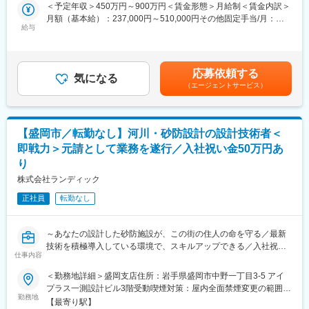
◎年間休日125日・月平均残業15時間。暮らしと仕事の両立を実
＜予定年収＞450万円～900万円＜賃金形態＞月給制＜賃金内訳＞
ップが叶う環境です
現
月額（基本給）：237,000円～510,000円その他固定手当/月：
◎技術士・RCCM保有者が多数在籍と、切磋琢磨できる技術者集
給与
13,000円～40,000円＜月給＞250,000円～550,000円＜昇給有無
■キャリアパス（一例）：
団
＞有＜残業手当＞有＜給与補足＞※経験・能力・前職給与を考慮し
入社→担当技術者（設計実務）→主任技術者（RCCM取得）→管
◎「いわて子育てにやさしい企業」認定。育児と両立しやすい職
決定■賞与：年3回（夏、冬、決算）前年度実績／計3～4ヶ月分■
理技術者（技術士取得）→部門長・技術管理者
場環境
その他固定手当：・住宅手当8,000円～20,000円・資格手当5,000
※技術スペシャリストとしてのキャリアも選択可能です。
応募依頼する
気になる
円～20,000円賃金はあくまでも目安の金額であり、選考を通じて
（エージェントサービス）
■業務内容：
上下する可能性があります。月給(月額)は固定手当を含めた表記で
■当社の特徴：
当社にて、道路の設計業務をお任せします。
す。
ランディックは創業50周年を迎え、測量・地質調査・建設コンサ
ルタント・補償コンサルタント・GIS分野までインフラをトータル
■業務詳細：
に支える技術者集団です。UAV・3次元モデル・CIMへの対応な
【盛岡市／転勤なし】河川・砂防設計の設計技術者＜
◇道路の予備・詳細設計
ど、「新しい技術を現場で使い切る」ことを重視しています。
即戦力＞元請として業務を遂行／入社祝い金50万円あ
◇交差点設計（平面交差・立体交差）
り
◇道路線形設計・縦横断設計
■ランドワークGについて：
◇交通量調査・交通解析
株式会社ランディック
ランドワークグループは、建設コンサルタント事業をはじめ、墓
◇道路附属施設（照明、防護柵、標識等）の設計
石小売、不動産、建築石材、貿易など多角的に展開する企業グル
正社員
転勤なし
◇設計図面作成、数量計算、設計報告書作成
ープです。
◇発注者（国交省・県・市町村）との技術協議
東北を中心に15社が連携し、技術・ノウハウを共有しています
◇成果品の品質管理・照査
～あなたの設計した砂防施設が、この街の住人の命を守る／最新
◇後進技術者の指導・育成
変更の範囲：会社の定める業務
技術を積極導入している環境で、スキルアップできる／入社祝い
仕事内容
金50万円あり◎／腰を据えて設計に集中できる環境～
■ポジションの魅力：
◇元請として発注者と直接折衝するため、自分の名前で仕事がで
＜勤務地詳細＞盛岡支店住所：岩手県盛岡市中野一丁目3-5 アイ
■ポジションの魅力：
きる環境です
プラス一測設計ビル3階受動喫煙対策：屋内全面禁煙変更の範囲：
◎入社祝い金50万円あり
勤務地
◇あなたが線形を引いた道路が、地域交通と物流を支えます
会社の定める事業所
【最寄り駅】
◎3Dレーザースキャナー・UAV測量・BIM/CIM、生成AI活用等の