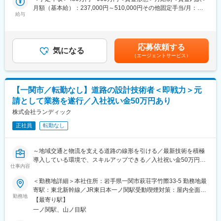
現
月額（基本給）：237,000円～510,000円その他固定手当/月：
ップが叶う環境です
◎技術士・RCCM保有者が多数在籍と、切磋琢磨できる技術者集
給与
13,000円～40,000円＜月給＞250,000円～550,000円＜昇給有無
団
＞有＜残業手当＞有＜給与補足＞※経験・能力・前職給与を考慮し
■キャリアパス（一例）：
◎「いわて子育てにやさしい企業」認定。育児と両立しやすい職
決定■賞与：年3回（夏、冬、決算）前年度実績／計3～4ヶ月分■
入社→担当技術者（設計実務）→管理技術者（RCCM取得・技術
場環境
その他固定手当：・住宅手当8,000円～20,000円・資格手当5,000
士取得）→部門長
応募依頼する
気になる
円～20,000円賃金はあくまでも目安の金額であり、選考を通じて
※技術スペシャリストとしてのキャリアも選択可能です。
（エージェントサービス）
■業務内容：
上下する可能性があります。月給(月額)は固定手当を含めた表記で
当社にて、道路の設計業務をお任せします。
す。
■当社の特徴：
ランディックは創業50周年を迎え、測量・地質調査・建設コンサ
■業務詳細：
ルタント・補償コンサルタント・GIS分野までインフラをトータル
【一関市／転勤なし】道路の設計技術者＜即戦力＞元
◇道路の予備・詳細設計
に支える技術者集団です。UAV・3次元モデル・CIMへの対応な
請として業務を遂行／入社祝い金50万円あり
◇交差点設計（平面交差・立体交差）
ど、「新しい技術を現場で使い切る」ことを重視しています。
◇道路線形設計・縦横断設計
株式会社ランディック
◇交通量調査・交通解析
■ランドワークGについて：
正社員
転勤なし
◇道路附属施設（照明、防護柵、標識等）の設計
ランドワークグループは、建設コンサルタント事業をはじめ、墓
◇設計図面作成、数量計算、設計報告書作成
石小売、不動産、建築石材、貿易など多角的に展開する企業グル
◇発注者（国交省・県・市町村）との技術協議
ープです。
～地域交通と物流を支える道路の線形を引ける／最新技術を積極
◇成果品の品質管理・照査
東北を中心に15社が連携し、技術・ノウハウを共有しています
導入している環境で、スキルアップできる／入社祝い金50万円あ
◇後進技術者の指導・育成
仕事内容
り◎／腰を据えて設計に集中できる環境～
変更の範囲：会社の定める業務
＜勤務地詳細＞本社住所：岩手県一関市萩荘字竹際33-5 勤務地最
■ポジションの魅力：
■ポジションの魅力：
寄駅：東北新幹線／JR東日本一ノ関駅受動喫煙対策：屋内全面禁
◇元請として発注者と直接折衝するため、自分の名前で仕事がで
◎入社祝い金50万円あり
勤務地
煙変更の範囲：会社の定める事業所
きる環境です
【最寄り駅】
◎3Dレーザースキャナー・UAV測量・BIM/CIM、生成AI活用等の
◇あなたが線形を引いた道路が、地域交通と物流を支えます
一ノ関駅、山ノ目駅
最新技術を推進中
◇最新技術を積極導入していますので、設計者としてのスキルア