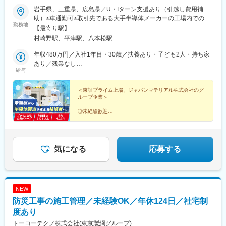
■組織構成：
岩手県、三重県、広島県／U・Iターン支援あり（引越し費用補
所属いただく売買グループは、3名体制（30代前半男性、20代後
助）※車通勤可※取引先である大手半導体メーカーの工場内での勤
半男性、20代後男性）です。その他、社長、取締役2名、管理グ
勤務地
務となります●岩手県北上市北工業団地6-6●三重県四日市市山之一
ループ（3名）、賃貸グループ（4名）、総務経理（2名）に分か
【最寄り駅】
色町800●広島県東広島市 吉川工業団地7-10☆入社後、各事業所で
れており、20代～60代の社員が在籍しています。
村崎野駅、平津駅、八本松駅
研修を実施■受動喫煙対策：分煙（喫煙所あり）
ここ数年は新卒社員も入社しており、20／30代の社員が活躍して
年収480万円／入社1年目・30歳／扶養あり・子ども2人・持ち家
います。少数精鋭のメンバーでグループ間の垣根を超えて、全員
あり／残業なし
で協力し合いながら業務を進めていることが当社の強みです。
給与
年収550万円／入社1年目・30歳／扶養あり・子ども2人・持ち家
あり／残業あり
■就業環境：
＜東証プライム上場、ジャパンマテリアル株式会社のグ
◎同社は、家族のようなアットホームな環境が特徴です。年に1回
ループ企業＞
社員旅行（直近は東京、大阪）に行くなど社員同士の親睦を深め
ています。
◎未経験歓迎
◎2022年8月に本社を新設し、社員が働きやすい快適な職場環境
◎岩手・三重・広島の3拠点での募集
◎年間休日150日以上
を整えております。定着率は90％以上となっており、長く腰を据
◎最長8日の連休取得可
えて働きたい方にはぴったりの環境です。
◎借上社宅有／U・Iターン支援
気になる
応募する
成長する半導体市場で
変更の範囲：無
確かなキャリアを築きませんか？
NEW
防災工事の施工管理／未経験OK／年休124日／社宅制
度あり
トーコーテクノ株式会社(東京製綱グループ)