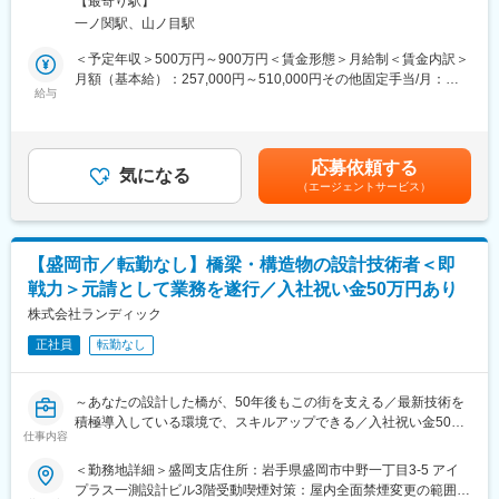
◇元請として発注者と直接折衝するため、自分の名前で仕事がで
【最寄り駅】
◎3Dレーザースキャナー・UAV測量・BIM/CIM、生成AI活用等の
きる環境です
一ノ関駅、山ノ目駅
最新技術を推進中
◇あなたの設計した砂防施設が、地域住民の命を守ります
◎年間休日125日・月平均残業15時間。暮らしと仕事の両立を実
＜予定年収＞500万円～900万円＜賃金形態＞月給制＜賃金内訳＞
◇最新技術を積極導入していますので、設計者としてのスキルア
現
月額（基本給）：257,000円～510,000円その他固定手当/月：
ップが叶う環境です
◎技術士・RCCM保有者が多数在籍と、切磋琢磨できる技術者集
給与
13,000円～40,000円＜月給＞270,000円～550,000円＜昇給有無
団
＞有＜残業手当＞有＜給与補足＞※経験・能力・前職給与を考慮し
■キャリアパス（一例）：
◎「いわて子育てにやさしい企業」認定。育児と両立しやすい職
決定■賞与：年3回（夏、冬、決算）前年度実績／計3～4ヶ月分■
入社→担当技術者（設計実務）→管理技術者（RCCM取得・技術
場環境
その他固定手当：・住宅手当8,000円～20,000円・資格手当5,000
士取得）→部門長
応募依頼する
気になる
円～20,000円賃金はあくまでも目安の金額であり、選考を通じて
※技術スペシャリストとしてのキャリアも選択可能です。
（エージェントサービス）
上下する可能性があります。月給(月額)は固定手当を含めた表記で
■業務内容：
す。
■当社の特徴：
公共事業における橋梁・構造物の設計業務全般をお任せします。
ランディックは創業50周年を迎え、測量・地質調査・建設コンサ
ルタント・補償コンサルタント・GIS分野までインフラをトータル
【盛岡市／転勤なし】橋梁・構造物の設計技術者＜即
■業務詳細：
に支える技術者集団です。UAV・3次元モデル・CIMへの対応な
戦力＞元請として業務を遂行／入社祝い金50万円あり
◇橋梁（PC・RC・鋼）の予備設計・詳細設計
ど、「新しい技術を現場で使い切る」ことを重視しています。
◇既設橋梁の点検診断・補修補強設計
株式会社ランディック
◇道路構造物（擁壁・カルバート・函渠等）の設計
■ランドワークGについて：
正社員
転勤なし
◇設計図面作成、数量計算、設計報告書作成
ランドワークグループは、建設コンサルタント事業をはじめ、墓
◇発注者（国交省・県・市町村）との技術協議
石小売、不動産、建築石材、貿易など多角的に展開する企業グル
◇成果品の品質管理・照査
ープです。
～あなたの設計した橋が、50年後もこの街を支える／最新技術を
◇後進技術者の指導・育成
東北を中心に15社が連携し、技術・ノウハウを共有しています
積極導入している環境で、スキルアップできる／入社祝い金50万
仕事内容
円あり◎／腰を据えて設計に集中できる環境～
■ポジションの魅力：
変更の範囲：会社の定める業務
＜勤務地詳細＞盛岡支店住所：岩手県盛岡市中野一丁目3-5 アイ
◇元請として発注者と直接折衝するため、自分の名前で仕事がで
■ポジションの魅力：
プラス一測設計ビル3階受動喫煙対策：屋内全面禁煙変更の範囲：
きる環境です