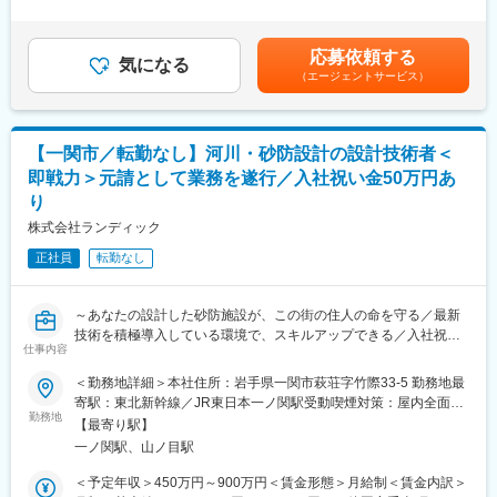
◎「いわて子育てにやさしい企業」認定。育児と両立しやすい職
＞有＜残業手当＞有＜給与補足＞※経験・能力・前職給与を考慮し
広い業務に携わり、地質技術者としての専門性と市場価値を高め
場環境
決定■賞与：年3回（夏、冬、決算）前年度実績／計3～4ヶ月分■
られます
その他固定手当：・住宅手当8,000円～20,000円・資格手当5,000
応募依頼する
■業務内容：
気になる
円～20,000円賃金はあくまでも目安の金額であり、選考を通じて
■キャリアパス（一例）：
（エージェントサービス）
公共事業における測量業務全般をお任せします。
上下する可能性があります。月給(月額)は固定手当を含めた表記で
入社→担当技術者（地質・土質調査実務）→主任技術者・管理技
す。
術者（地質調査技士・RCCM）→部門長
■業務詳細：
※技術スペシャリストとしてのキャリアも選択可能です。
◇公共測量、基準点測量、水準測量、地形測量
【一関市／転勤なし】河川・砂防設計の設計技術者＜
◇路線測量、河川測量、道路・橋梁・砂防関連の現地測量
■当社の特徴：
即戦力＞元請として業務を遂行／入社祝い金50万円あ
◇用地測量、境界確認、用地幅杭設置、土地調書・用地図等の作
ランディックは創業50周年を迎え、測量・地質調査・建設コンサ
り
成
ルタント・補償コンサルタント・GIS分野までインフラをトータル
◇３Dレーザースキャナー、UAVを活用した測量・点群データ処
株式会社ランディック
に支える技術者集団です。UAV・3次元モデル・CIMへの対応な
理
ど、「新しい技術を現場で使い切る」ことを重視しています。
正社員
転勤なし
◇測量成果、図面、数量資料、報告書の作成
◇発注者（国交省・県・市町村）との協議、現地立会い対応
■ランドワークGについて：
◇成果品の品質管理・照査
ランドワークグループは、建設コンサルタント事業をはじめ、墓
～あなたの設計した砂防施設が、この街の住人の命を守る／最新
◇後進技術者の指導・育成
石小売、不動産、建築石材、貿易など多角的に展開する企業グル
技術を積極導入している環境で、スキルアップできる／入社祝い
仕事内容
ープです。
金50万円あり◎／腰を据えて設計に集中できる環境～
■ポジションの魅力：
東北を中心に15社が連携し、技術・ノウハウを共有しています
◇元請として発注者と直接折衝するため、現場起点で社会インフ
＜勤務地詳細＞本社住所：岩手県一関市萩荘字竹際33-5 勤務地最
■ポジションの魅力：
ラ整備に貢献できます
寄駅：東北新幹線／JR東日本一ノ関駅受動喫煙対策：屋内全面禁
変更の範囲：会社の定める業務
◎入社祝い金50万円あり
勤務地
◇道路・橋梁・河川砂防など、地域の暮らしを支える公共案件に
煙変更の範囲：会社の定める事業所
【最寄り駅】
◎3Dレーザースキャナー・UAV測量・BIM/CIM、生成AI活用等の
携われます
一ノ関駅、山ノ目駅
最新技術を推進中
◇最新技術を積極導入していますので、測量士としてのスキルア
◎年間休日125日・月平均残業15時間。暮らしと仕事の両立を実
ップが叶う環境です
＜予定年収＞450万円～900万円＜賃金形態＞月給制＜賃金内訳＞
現