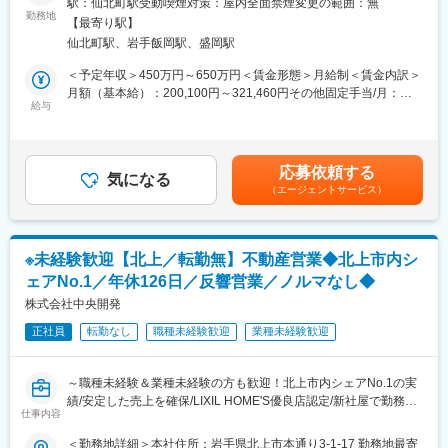
駅：仙北町駅受動喫煙対策：屋内全面禁煙変更の範囲：無
◇あなたの設計した橋が、50年後もこの街を支えています
・契約後の打ち合わせにむけた図面の作成や訂正業務
勤務地
◇最新技術を積極導入していますので、設計者としてのスキルア
【最寄り駅】
・設計事務所と打ち合わせをして建築確認申請業務の対応
ップが叶う環境です
仙北町駅、岩手飯岡駅、盛岡駅
・敷地調査
・補助金申請
＜予定年収＞450万円～650万円＜賃金形態＞月給制＜賃金内訳＞
■キャリアパス（一例）：
・設計管理
月額（基本給）：200,100円～321,460円その他固定手当/月：
入社→担当技術者（設計実務）→管理技術者（RCCM取得・技術
給与
5,000円固定残業手当/月：61,529円～97,937円（固定残業時間40
士取得）→部門長
※工法：在来工法
時間0分/月）超過した時間外労働の残業手当は追加支給＜月給＞
※技術スペシャリストとしてのキャリアも選択可能です。
※現場エリア：案件の90%は盛岡の当社から車で片道1時間圏内
266,629円～424,397円（一律手当を含む）＜昇給有無＞有＜残業
※工期について：着工から完成までは約半年～1年間程度
手当＞有＜給与補足＞※給与詳細は経験・能力を考慮し、相談の上
■当社の特徴：
応募依頼する
気になる
決定します。■その他固定手当：携帯手当 5,000円■昇給：あり■賞
ランディックは創業50周年を迎え、測量・地質調査・建設コンサ
（エージェントサービス）
■当ポジションのやりがい：
与：年2回（前年度実績：5ヶ月分）■資格手当：一級建築士
ルタント・補償コンサルタント・GIS分野までインフラをトータル
・お客様との成約後、営業・設計、デコレーター、施工管理でプ
20,000円、二級建築士 10,000円賃金はあくまでも目安の金額であ
に支える技術者集団です。UAV・3次元モデル・CIMへの対応な
ロジェクトチームを結成します。
り、選考を通じて上下する可能性があります。月給(月額)は固定手
ど、「新しい技術を現場で使い切る」ことを重視しています。
・それぞれアイデアを出し合い、新しい価値観と住むことが喜び
当を含めた表記です。
※未経験歓迎【北上／転勤無】不動産営業◆北上市内シ
となるよう様々な角度からご提案しています。
■ランドワークGについて：
ェアNo.1／年休126日／反響営業／ノルマなし◆
ランドワークグループは、建設コンサルタント事業をはじめ、墓
■働き方について：
株式会社中央開発
石小売、不動産、建築石材、貿易など多角的に展開する企業グル
月平均の残業時間は20時間程度。自部署の仕事の中でも他部署と
ープです。
正社員
転勤なし
職種未経験歓迎
業種未経験歓迎
連携して処理できる内容は分担したり、クラウドツール
東北を中心に15社が連携し、技術・ノウハウを共有しています。
（ANDPAD）を使用し、施工現場でのリアルタイムでの情報確認
を可能にするなど働き方の改革にも取り組んでいます。
変更の範囲：会社の定める業務
～職種未経験＆業種未経験の方も歓迎！北上市内シェアNo.1の実
績/安定した売上を確保/LIXIL HOME'S優良店認定/新社屋で勤務◎/
■資格取得がしやすい風土：
仕事内容
年休126日/転勤無し/中途入社者多数在籍/マイカー通勤可・駐車場
資格取得のための学習を促進すべく有給休暇や残業時間の縮小な
完備～
＜勤務地詳細＞本社住所：岩手県北上市本通り3-1-17 勤務地最寄
どを取り入れており、会社全体で資格取得者を応援しておりま