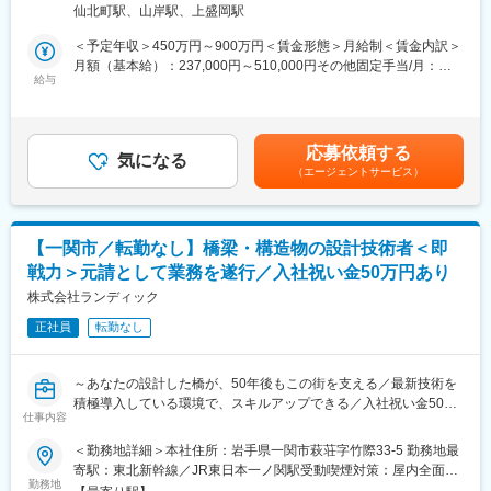
◇最新技術を積極導入していますので、設計者としてのスキルア
仙北町駅、山岸駅、上盛岡駅
最新技術を推進中
ップが叶う環境です
◎年間休日125日・月平均残業15時間。暮らしと仕事の両立を実
＜予定年収＞450万円～900万円＜賃金形態＞月給制＜賃金内訳＞
現
■キャリアパス（一例）：
月額（基本給）：237,000円～510,000円その他固定手当/月：
◎技術士・RCCM保有者が多数在籍と、切磋琢磨できる技術者集
給与
入社→担当技術者（設計実務）→主任技術者（RCCM取得）→管
13,000円～40,000円＜月給＞250,000円～550,000円＜昇給有無
団
理技術者（技術士取得）→部門長・技術管理者
＞有＜残業手当＞有＜給与補足＞※経験・能力・前職給与を考慮し
◎「いわて子育てにやさしい企業」認定。育児と両立しやすい職
※技術スペシャリストとしてのキャリアも選択可能です。
決定■賞与：年3回（夏、冬、決算）前年度実績／計3～4ヶ月分■
場環境
その他固定手当：・住宅手当8,000円～20,000円・資格手当5,000
応募依頼する
気になる
■当社の特徴：
円～20,000円賃金はあくまでも目安の金額であり、選考を通じて
（エージェントサービス）
■業務内容：
ランディックは創業50周年を迎え、測量・地質調査・建設コンサ
上下する可能性があります。月給(月額)は固定手当を含めた表記で
当社にて、河川・砂防設計業務をお任せします。
ルタント・補償コンサルタント・GIS分野までインフラをトータル
す。
に支える技術者集団です。UAV・3次元モデル・CIMへの対応な
■業務詳細：
ど、「新しい技術を現場で使い切る」ことを重視しています。
【一関市／転勤なし】橋梁・構造物の設計技術者＜即
◇河道計画・河川改修計画の策定
■ランドワークGについて：
戦力＞元請として業務を遂行／入社祝い金50万円あり
◇堤防設計・護岸設計
ランドワークグループは、建設コンサルタント事業をはじめ、墓
◇水理解析・氾濫解析
株式会社ランディック
石小売、不動産、建築石材、貿易など多角的に展開する企業グル
◇河川構造物(樋門・樋管、堰等)の設計
ープです。
正社員
転勤なし
◇砂防全体計画の策定
東北を中心に15社が連携し、技術・ノウハウを共有しています
◇砂防施設（堰堤、渓流保全工等）の設計
◇設計図面作成、数量計算、設計報告書作成
変更の範囲：会社の定める業務
～あなたの設計した橋が、50年後もこの街を支える／最新技術を
◇発注者（国交省・県・市町村）との技術協議
積極導入している環境で、スキルアップできる／入社祝い金50万
◇成果品の品質管理・照査
仕事内容
円あり◎／腰を据えて設計に集中できる環境～
◇後進技術者の指導・育成
＜勤務地詳細＞本社住所：岩手県一関市萩荘字竹際33-5 勤務地最
■ポジションの魅力：
寄駅：東北新幹線／JR東日本一ノ関駅受動喫煙対策：屋内全面禁
■ポジションの魅力：
◎入社祝い金50万円あり※
勤務地
煙変更の範囲：会社の定める事業所