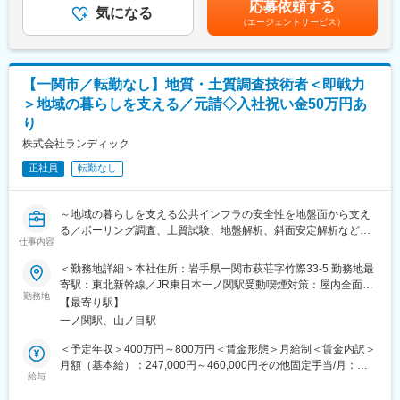
応募依頼する
■業務内容：
気になる
円～20,000円賃金はあくまでも目安の金額であり、選考を通じて
■入社後の教育研修体制：
（エージェントサービス）
公共事業における測量業務全般をお任せします。
上下する可能性があります。月給(月額)は固定手当を含めた表記で
◎共同乾燥調製施設、法人ライスセンター、精米工場などの業界
す。
に関する知識は入社時点では不要です。
■業務詳細：
◎体系的な教育プログラムを用意しており、現場や広島本社での
◇公共測量、基準点測量、水準測量、地形測量
定期的な教育を通じて業務を習得できます。
【一関市／転勤なし】地質・土質調査技術者＜即戦力
◇路線測量、河川測量、道路・橋梁・砂防関連の現地測量
◎他にもキャリア採用時研修やフォローアップ研修および定期的
＞地域の暮らしを支える／元請◇入社祝い金50万円あ
◇用地測量、境界確認、用地幅杭設置、土地調書・用地図等の作
な安全衛生講習、特別教育の実施をしています。
り
成
◎配属先の営業所長やメンテナンススタッフと連携して進めるた
◇３Dレーザースキャナー、UAVを活用した測量・点群データ処
株式会社ランディック
め、中途入社の方も安心してスタートできます。
理
正社員
転勤なし
◇測量成果、図面、数量資料、報告書の作成
変更の範囲：会社の定める業務
◇発注者（国交省・県・市町村）との協議、現地立会い対応
◇成果品の品質管理・照査
～地域の暮らしを支える公共インフラの安全性を地盤面から支え
◇後進技術者の指導・育成
る／ボーリング調査、土質試験、地盤解析、斜面安定解析など、
仕事内容
幅広い案件あり／地質技術者としての専門性と市場価値を高めら
■ポジションの魅力：
れる環境／入社祝い金50万円あり～
◇元請として発注者と直接折衝するため、現場起点で社会インフ
＜勤務地詳細＞本社住所：岩手県一関市萩荘字竹際33-5 勤務地最
ラ整備に貢献できます
寄駅：東北新幹線／JR東日本一ノ関駅受動喫煙対策：屋内全面禁
■ポジションの魅力：
勤務地
◇道路・橋梁・河川砂防など、地域の暮らしを支える公共案件に
煙変更の範囲：会社の定める事業所
【最寄り駅】
◎入社祝い金50万円あり
携われます
一ノ関駅、山ノ目駅
◎3Dレーザースキャナー・UAV測量・BIM/CIM、生成AI活用等の
◇最新技術を積極導入していますので、測量士としてのスキルア
最新技術を推進中
ップが叶う環境です
＜予定年収＞400万円～800万円＜賃金形態＞月給制＜賃金内訳＞
◎年間休日125日・月平均残業15時間。暮らしと仕事の両立を実
月額（基本給）：247,000円～460,000円その他固定手当/月：
現
給与
■キャリアパス（一例）：
13,000円～40,000円＜月給＞260,000円～500,000円＜昇給有無
◎技術士・RCCM保有者が多数在籍と、切磋琢磨できる技術者集
入社→担当技術者（測量実務）→主任技術者、管理技術者（測量
＞有＜残業手当＞有＜給与補足＞※経験・能力・前職給与を考慮し