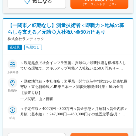
気になる
築施工管理技士8,000円／月）賃金はあくまでも目安の金額であ
（エージェントサービス）
■具体的には：
り、選考を通じて上下する可能性があります。月給(月額)は固定手
JAの関連施設や精米工場等のプラントにおいて、サイロや建屋等
当を含めた表記です。
の建築系工事における施工管理全般をお任せします。
◇お客様と工期の打ち合わせ
【一関市／転勤なし】測量技術者＜即戦力＞地域の暮
◇施工範囲の基本設計図のチェック
らしを支える／元請◇入社祝い金50万円あり
◇施工範囲の状況にあわせて施工管理計画作成
◇資材の発注・協力会社への依頼
株式会社ランディック
◇安全・品質・進捗管理
正社員
転勤なし
◇各管理書類の作成
【施工管理が無い時期にお任せする業務】
～現場起点で社会インフラ整備に貢献◎／最新技術を積極導入し
◇既存プラントの補修提案のための現地調査
ている環境で、スキルアップ可能／入社祝い金50万円あり～
◇提案資料・見積作成
仕事内容
◇メンテナンススタッフに同行してのお客様訪問
■ポジションの魅力：
＜勤務地詳細＞本社住所：岩手県一関市萩荘字竹際33-5 勤務地最
◎入社祝い金50万円あり
寄駅：東北新幹線／JR東日本一ノ関駅受動喫煙対策：屋内全面禁
【施工期間】
◎3Dレーザースキャナー・UAV測量・BIM/CIM、生成AI活用等の
勤務地
煙変更の範囲：会社の定める事業所
短期の場合は2日～3日程（月に２～3回）で、長いと4～5ヶ月
【最寄り駅】
最新技術を推進中
（年に0～1回程度）かかる場合もあります。エリアは県外もござ
一ノ関駅、山ノ目駅
◎年間休日125日・月平均残業15時間。暮らしと仕事の両立を実
います。
現
＜予定年収＞400万円～800万円＜賃金形態＞月給制＜賃金内訳＞
※施工期間に帰宅いただくことも可能です。（１～3週間目安）
◎技術士・RCCM保有者が多数在籍と、切磋琢磨できる技術者集
月額（基本給）：247,000円～460,000円その他固定手当/月：
団
給与
13,000円～40,000円＜月給＞260,000円～500,000円＜昇給有無
■配属先詳細：
◎「いわて子育てにやさしい企業」認定。育児と両立しやすい職
＞有＜残業手当＞有＜給与補足＞※経験・能力・前職給与を考慮し
各営業所の施工管理メンバーは各拠点1～5名在籍しており、上長
場環境
決定■賞与：年3回（夏、冬、決算）前年度実績／計3～4ヶ月分■
は各拠点の所長となります。
その他固定手当：・住宅手当8,000円～20,000円・資格手当5,000