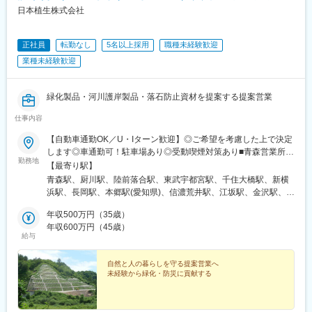
日本植生株式会社
正社員
転勤なし
5名以上採用
職種未経験歓迎
業種未経験歓迎
緑化製品・河川護岸製品・落石防止資材を提案する提案営業
仕事内容
【自動車通勤OK／U・Iターン歓迎】◎ご希望を考慮した上で決定
します◎車通勤可！駐車場あり◎受動喫煙対策あり■青森営業所／
勤務地
青森市長島2-19-11 シンドウ柳町ビル■盛岡営業所／盛岡市みたけ
【最寄り駅】
3-19-30 パークサイドビルド203号■仙台営業所／仙台市青葉区
青森駅、厨川駅、陸前落合駅、東武宇都宮駅、千住大橋駅、新横
栗生4丁目5-3■栃木営業所／宇都宮市野沢町45-36■東京営業所／
浜駅、長岡駅、本郷駅(愛知県)、信濃荒井駅、江坂駅、金沢駅、佐
足立区千住宮元町13-13 千住MKビル3F■神奈川営業所／横浜市港
良山駅、古市橋駅、浜田駅、香西駅、市坪駅、北千住駅、大庭
北区新横浜2-7-4 フジビル7F■新潟営業所／長岡市幸町3-6-1 サン
年収500万円（35歳）
駅、北鉄金沢駅、中筋駅
ワビル■名古屋営業所／名古屋市名東区藤森2丁目18■長野営業所
年収600万円（45歳）
給与
／松本市島立302-5 サンシャイン深沢■大阪営業所／吹田市江坂
町1-14-33 TCSビル3F-A号室■金沢営業所／金沢市元菊町21-87
第2浜伍ビル■津山支店／津山市高尾580-1■広島営業所／広島市安
自然と人の暮らしを守る提案営業へ
未経験から緑化・防災に貢献する
佐南区古市3-5-26 第7やたがいビル2Ｆ■島根営業所／浜田市黒
川町108-1 駅前東光台ビル■高松営業所／高松市鶴市町546-1■松
山営業所／松山市古川南1-21-8 シェーンヴィラ2Ｆ