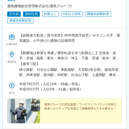
鹿島建物総合管理株式会社(鹿島グループ)
正社員
契約社員
転勤なし
5名以上採用
職種未経験歓迎
業種未経験歓迎
【経験者大歓迎／賞与充実】40年間黒字経営／ゼネコン大手「鹿
島建設」が手掛けた建物の設備管理
仕事内容
【勤務地は希望を考慮／通常転居を伴う転勤なし】北海道・岩
手・宮城・福島・東京・神奈川・埼玉・千葉・茨城・栃木・群
勤務地
馬・長野・静岡・新潟・富山・大阪・兵庫・広島のいずれかで勤
【最寄り駅】
務★お住まいから遠くても1時間以内の勤務地をご紹介★可能な限
狸小路駅、勾当台公園駅、東銀座駅、大宮駅(埼玉県)、築地市場
り通勤の負担を減らせるように調整します★本社およびすべての
駅、馬車道駅、新潟駅、本町駅、比治山下駅、上盛岡駅、舞木
支社、営業所管轄の管理物件での勤務です※地方の管理物件など、
駅、万博記念公園駅(茨城県)、大手モール駅、権堂駅、静岡駅、熱
配属現場により自動車通勤OK※受動喫煙対策は配属現場によって
年収740万円（入社12年・49歳／所長）
海駅、貿易センター駅、大通駅、北四番丁駅、関内駅、肥後橋
異なります
年収550万円（入社5年・41歳／副所長）
駅、段原一丁目駅、国際会議場前駅、三宮・花時計前駅、西４丁
給与
目駅、銀座駅、日本大通り駅、淀屋橋駅、松川町駅、丸の内駅(富
山県)、神戸三宮駅(阪神)
鹿島グループの安定基盤！ワークライフバランス充実◎
将来へのステップを見据えて資格取得もスキル磨きも！