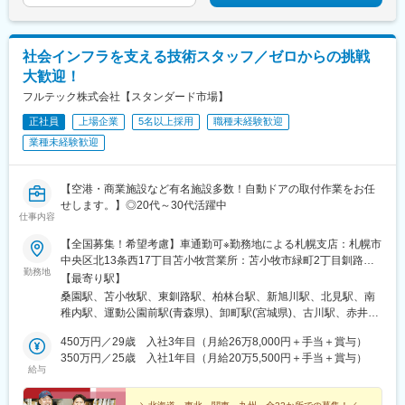
社会インフラを支える技術スタッフ／ゼロからの挑戦
大歓迎！
フルテック株式会社【スタンダード市場】
正社員
上場企業
5名以上採用
職種未経験歓迎
業種未経験歓迎
【空港・商業施設など有名施設多数！自動ドアの取付作業をお任
せします。】◎20代～30代活躍中
仕事内容
【全国募集！希望考慮】車通勤可※勤務地による札幌支店：札幌市
中央区北13条西17丁目苫小牧営業所：苫小牧市緑町2丁目釧路支
勤務地
店：釧路市古川町帯広営業所：帯広市白樺16条西20丁目旭川支
【最寄り駅】
店：旭川市東4条10丁目北見営業所：北見市高栄東町1丁目稚内サ
桑園駅、苫小牧駅、東釧路駅、柏林台駅、新旭川駅、北見駅、南
ービスステーション：稚内市栄5丁目弘前サービスステーション：
稚内駅、運動公園前駅(青森県)、卸町駅(宮城県)、古川駅、赤井
弘前市高田5丁目仙台支店：仙台市若林区大和町4丁目古川営業
駅、小佐野駅、北上駅、馬込駅、浅草駅、千川駅、矢川駅、南宇
所：大崎市古川旭1丁目いわき営業所：いわき市好間町中好間釜石
450万円／29歳 入社3年目（月給26万8,000円＋手当＋賞与）
都宮駅、都筑ふれあいの丘駅、原当麻駅、南与野駅、雑餉隈駅、
サービスステーション：釜石市定内町2丁目北上営業所：北上市鬼
350万円／25歳 入社1年目（月給20万5,500円＋手当＋賞与）
薬師堂駅(宮城県)、本所吾妻橋駅
給与
柳町東京支店：大田区東馬込1丁目東京東サービスステーション：
墨田区吾妻橋1丁目東京西北サービスステーション：豊島区要町3