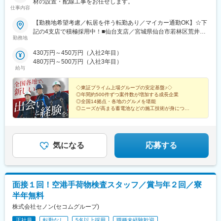
材の設置・配線工事をお任せします。
ば駅(南海線)、天満橋駅、長堀橋駅、谷町六丁目駅、大阪ビジネス
仕事内容
パーク駅、心斎橋駅、松屋町駅、堺筋本町駅、門真南駅、横堤
【勤務地希望考慮／転居を伴う転勤あり／マイカー通勤OK】☆下
駅、矢田駅(大阪府)、東部市場前駅、今川駅(大阪府)、出戸駅、中
記の4支店で積極採用中！■仙台支店／宮城県仙台市若林区荒井東
津駅(大阪府・阪急線)、なにわ橋駅、天満駅、中津駅(地下鉄)、中
勤務地
2‐3-7■埼玉支店／埼玉県さいたま市桜区町谷2-24-2■神奈川支店／
崎町駅、扇町駅(大阪府)、西梅田駅、大阪梅田駅(阪神線)、中村公
神奈川県平塚市横内4084-1■京都支店／京都府京都市伏見区竹田
園駅、矢場町駅、いりなか駅、瑞穂区役所駅、日比野駅(名古屋市
430万円～450万円（入社2年目）
西段川原町117【その他、全国に支店があります！】■青森支店／
営)、伏屋駅、武蔵小杉駅、目黒駅、秋葉原駅、新橋駅、東京駅、
480万円～500万円（入社3年目）
青森県八戸市沼館1-20-6■秋田支店／秋田県秋田市川尻大川町10-
町田駅、綾瀬駅、大手町駅(東京都)、中野駅(東京都)、大門駅(東京
給与
24-101■盛岡支店／岩手県盛岡市北飯岡2-17-5■福山支店／福島県
都)、西日暮里駅、五反田駅、中目黒駅、泉岳寺駅、立川駅、小竹
郡山市八山田2-153■群馬支店／群馬県伊勢崎市宮子町3524-155■
向原駅、二子玉川駅、四ツ谷駅、あざみ野駅、湘南台駅、天王洲
◇東証プライム上場グループの安定基盤♪◇
静岡支店／静岡県浜松市中央区下江町325-3■岐阜支店／岐阜県岐
アイル駅、日吉駅(神奈川県)、溝の口駅、藤沢本町駅、長津田駅、
◎年間約500件ずつ案件数が増加する成長企業
◎全国14拠点・各地のグルメを堪能
阜市茜部野瀬1‐31-5■金沢支店／石川県金沢市松島2-126■岡山支
登戸駅、戸塚駅、海老名駅(相模線)、大和駅(神奈川県)、菊名駅、
◎ニーズが高まる蓄電池などの施工技術が身につく
店／岡山県岡山市北区田中184-108-D-101■本社・福岡支店／福岡
大船駅、橋本駅(神奈川県)、上大岡駅、中央林間駅、センター南
◎90％以上の先輩が未経験スタート
県大野城市筒井4丁目6-14※勤務地の受動喫煙対策：あり
駅、川崎駅、幕張本郷駅、稲毛駅、千葉駅、新松戸駅、浦安駅(千
◎月給25万円以上／賞与年3回／昇給随時
葉県)、北習志野駅、京成船橋駅、京成津田沼駅、新浦安駅、新鎌
ケ谷駅、市川駅、舞浜駅、初石駅、南流山駅、本八幡駅(都営線)、
気になる
応募する
船橋駅、西船橋駅、久喜駅、川口駅、南越谷駅、天下茶屋駅、伏
見駅(愛知県)、栄駅(愛知県)、東梅田駅、阿倍野駅(阪堺線)、今宮
戎駅、鶴橋駅、京橋駅(大阪府)、南方駅(大阪府)、金山駅(愛知
県)、国際センター駅、谷津駅、流山おおたかの森駅、藤沢駅、富
田駅(大阪府)、上牧駅(大阪府)、摂津富田駅、高槻駅、高槻市駅、
面接１回！空港手荷物検査スタッフ／賞与年２回／寮
天王寺駅、新今宮駅、本町駅、江坂駅、弁天町駅、西九条駅、千
半年無料
里中央駅(北大阪急行)、茨木駅、三国ケ丘駅(大阪府)、南森町駅、
株式会社セノン(セコムグループ)
森ノ宮駅、枚方市駅、豊橋駅、刈谷駅、星ケ丘駅(愛知県)、ＪＲ難
波駅、中百舌鳥駅、大阪駅、新大阪駅、北新地駅、大阪阿部野橋
正社員
転勤なし
5名以上採用
職種未経験歓迎