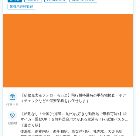
駅、博多駅、天神駅、福岡空港駅(鉄道)、天神南駅、千早駅、西１
業種未経験歓迎
１丁目駅、札幌駅、西１８丁目駅、琴似駅(函館本線)、麻生駅、平
和駅、仙台駅、泉中央駅、あおば通駅、長町南駅、勾当台公園
駅、八戸駅、青森駅、盛岡駅、一ノ関駅、秋田駅、土崎駅、山形
駅、米沢駅、福島駅(福島県)、郡山駅(福島県)、さっぽろ駅、白石
駅(札幌市営)、新札幌駅、新千歳空港駅(鉄道)、北参道駅、青井
駅、浜松町駅、西日暮里駅(舎人ライナー)、大崎広小路駅、祐天寺
駅、江古田駅、二子新地駅、阿倍野駅(地下鉄)、鴫野駅、西中島南
方駅、丸の内駅(愛知県)、東別院駅、名鉄名古屋駅、新今宮駅前
駅、千鳥橋駅、千里中央駅(大阪モノレール)、百舌鳥八幡駅、大阪
天満宮駅、玉造駅、宮之阪駅、新豊橋駅、なんば駅(地下鉄)、なか
もず駅、祇園駅(福岡県)、西鉄福岡駅、西鉄千早駅、西１５丁目
駅、新琴似駅、仙台駅(地下鉄)、広瀬通駅、曽根田駅、新さっぽろ
駅、竹橋駅、御成門駅、新桜台駅、梅田駅(地下鉄)、蒲生四丁目
駅、近鉄名古屋駅、天王寺駅前駅、動物園前駅、駅前駅、香椎宮
前駅、中央区役所前駅、北１２条駅、大通駅
【研修充実＆フォローも万全】飛行機搭乗時の手荷物検査・ボデ
ィチェックなどの保安業務をお任せします
仕事内容
【転勤なし！全国(北海道～九州)お好きな勤務地で勤務可能♪】◎
マイカー通勤OK！＆無料送迎バスがある空港も！(※)送迎バスを運
勤務地
行中の空港！(☆)寮費半年無料の空港！＜北海道＞利尻空港稚内空
【最寄り駅】
港旭川空港(☆)女満別空港(☆)帯広空港(☆)釧路空港新千歳空港(※)
抜海駅、南稚内駅、西聖和駅、西女満別駅、札内駅、大楽毛駅、
(☆)＜東北＞青森空港大館能代空港花巻空港＜関東＞八丈島空港