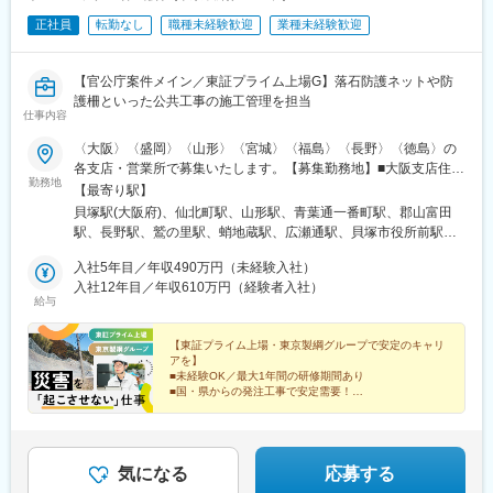
正社員
転勤なし
職種未経験歓迎
業種未経験歓迎
【官公庁案件メイン／東証プライム上場G】落石防護ネットや防
護柵といった公共工事の施工管理を担当
仕事内容
〈大阪〉〈盛岡〉〈山形〉〈宮城〉〈福島〉〈長野〉〈徳島〉の
各支店・営業所で募集いたします。【募集勤務地】■大阪支店住
勤務地
所：大阪府大阪市貝塚市堀2-18-30■盛岡支店住所：岩手県盛岡市
【最寄り駅】
本宮一丁目31番1号松嶋ビル■山形営業所住所：山形県山形市篭田
貝塚駅(大阪府)、仙北町駅、山形駅、青葉通一番町駅、郡山富田
2丁目5-34 ダイヤ26篭田 A■東北支店住所：宮城県仙台市青葉区一
駅、長野駅、鷲の里駅、蛸地蔵駅、広瀬通駅、貝塚市役所前駅、
番町二丁目1番2号 NMF仙台青葉通りビル■郡山営業所住所：福島
あおば通駅
県郡山市桑野二丁目2番16号 藤尾ビル101■関東甲信越支店住所：
入社5年目／年収490万円（未経験入社）
長野県長野市大豆島893-1■徳島実験場住所：徳島県阿南市大田井
入社12年目／年収610万円（経験者入社）
給与
松ノ岡※受動喫煙対策：敷地内喫煙可能場所あり
【東証プライム上場・東京製綱グループで安定のキャリ
アを】
■未経験OK／最大1年間の研修期間あり
■国・県からの発注工事で安定需要！
■各種資格取得支援制度、補助でスキルをカタチに！
■年間休日124日／借り上げ社宅あり
■原則転勤無し
気になる
応募する