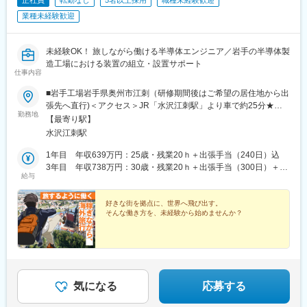
正社員
転勤なし
5名以上採用
職種未経験歓迎
業種未経験歓迎
未経験OK！ 旅しながら働ける半導体エンジニア／岩手の半導体製
造工場における装置の組立・設置サポート
仕事内容
■岩手工場岩手県奥州市江刺（研修期間後はご希望の居住地から出
張先へ直行)＜アクセス＞JR「水沢江刺駅」より車で約25分★マ
勤務地
イカー通勤OK★U・Iターン歓迎！ 引越代・家賃補助あり★基本的
【最寄り駅】
に転勤はありません（クライアントの外部要因などにより、変更
水沢江刺駅
になる場合もあります）【出張エリア】＜国内＞北海道・岩手・
山形・宮城・茨城・長野・三重・広島・福岡・大分・長崎・熊
1年目 年収639万円：25歳・残業20ｈ＋出張手当（240日）込
本 など＜海外＞アメリカ・中国・台湾・ヨーロッパ など【現
3年目 年収738万円：30歳・残業20ｈ＋出張手当（300日）＋扶
給与
地ならではの楽しみが多い出張業務】北米・欧州・アジアへの出
養家族込
張業務があります。出張期間は案件により異なりますが、2カ月～
3カ月程度。出張期間中もきちんと休日が取得できるため、現地な
好きな街を拠点に、世界へ飛び出す。
そんな働き方を、未経験から始めませんか？
らではの観光やグルメを楽しむこともできます。※出張にかかる交
通費・滞在費は全て会社負担※土日など休日分を含む「泊数分」の
出張手当もあり※岩手への転居を伴う場合、引越代補助、家賃補助
なども利用可能※クレジットカード付帯の海外渡航保険（年会費は
会社負担）あり※受動喫煙対策あり
気になる
応募する