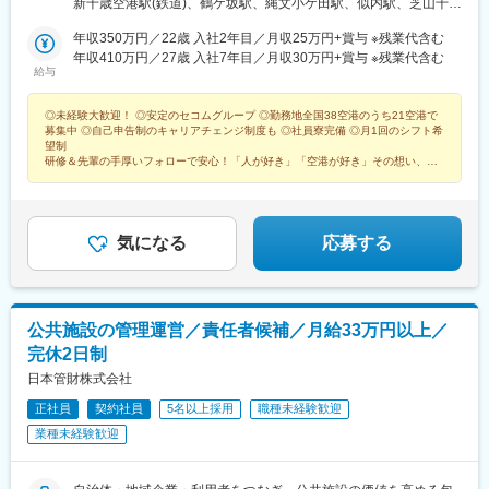
新千歳空港駅(鉄道)、鶴ケ坂駅、縄文小ケ田駅、似内駅、芝山千代
(☆)成田空港 (※)＜近畿＞関西国際空港(※)(☆)神戸空港(※)(☆)＜中
田駅、関西空港駅(鉄道)、神戸空港駅(鉄道)、米子空港駅(鉄道)、
国＞米子空港岡山空港＜九州＞対馬空港福江空港屋久島空港種子
年収350万円／22歳 入社2年目／月収25万円+賞与 ※残業代含む
野々口駅、西大山駅、大山駅(鹿児島県)、中浜駅
島空港奄美空港★受動喫煙防止対策：屋内喫煙室あり
年収410万円／27歳 入社7年目／月収30万円+賞与 ※残業代含む
給与
◎未経験大歓迎！ ◎安定のセコムグループ ◎勤務地全国38空港のうち21空港で
募集中 ◎自己申告制のキャリアチェンジ制度も ◎社員寮完備 ◎月1回のシフト希
望制
研修＆先輩の手厚いフォローで安心！「人が好き」「空港が好き」その想い、叶
えませんか？
気になる
応募する
公共施設の管理運営／責任者候補／月給33万円以上／
完休2日制
日本管財株式会社
正社員
契約社員
5名以上採用
職種未経験歓迎
業種未経験歓迎