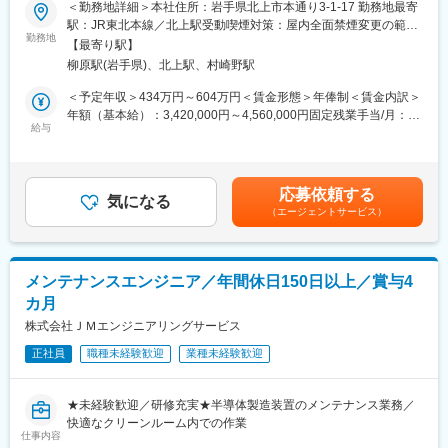
＜勤務地詳細＞本社住所：岩手県北上市本通り3-1-17 勤務地最寄
いますのでご安心ください。
■業務内容：
駅：JR東北本線／北上駅受動喫煙対策：屋内全面禁煙変更の範
不動産の売買仲介営業を担当していただきます。一戸建て、アパ
勤務地
囲：無
■組織構成：
【最寄り駅】
ート、土地等の個人向け不動産の取り扱いが中心です。
所属いただく売買グループは、3名体制（30代前半男性、20代後
柳原駅(岩手県)、北上駅、村崎野駅
・不動産を売却したいお客様からの相談対応
半男性、20代後男性）です。その他、社長、取締役2名、管理グ
・価格査定／調査
＜予定年収＞434万円～604万円＜賃金形態＞年俸制＜賃金内訳＞
ループ（3名）、賃貸グループ（4名）、総務経理（2名）に分か
・ネット等への不動産情報の掲載／問い合わせ対応
年額（基本給）：3,420,000円～4,560,000円固定残業手当/月：
れており、20代～60代の社員が在籍しています。
・不動産を購入したいお客様への情報提供
給与
35,000円～60,000円（固定残業時間22時間0分/月）超過した時間
ここ数年は新卒社員も入社しており、20／30代の社員が活躍して
・不動産のご案内
外労働の残業手当は追加支給＜月額＞320,000円～440,000円（12
います。少数精鋭のメンバーでグループ間の垣根を超えて、全員
・資金計画の提案
分割）（一律手当を含む）＜昇給有無＞有＜残業手当＞有＜給与
で協力し合いながら業務を進めていることが当社の強みです。
・契約締結
補足＞※予定年収はあくまでも目安の金額であり、年齢やスキルに
応募依頼する
・引き渡し等 売買仲介業務全般をお任せします。
気になる
応じて上下する可能性があります。■賞与あり／年2回（基本給×2
■就業環境：
（エージェントサービス）
か月分想定）賃金はあくまでも目安の金額であり、選考を通じて
◎同社は、家族のようなアットホームな環境が特徴です。年に1回
■当社の特徴：
上下する可能性があります。月給(月額)は固定手当を含めた表記で
社員旅行（直近は東京、大阪）に行くなど社員同士の親睦を深め
お客様の来店率の高さが当社の特徴です。創業から50年超の歴史
す。
ています。
があり、たくさんのお客様とご縁を大切にしてきました。その結
◎2022年8月に本社を新設し、社員が働きやすい快適な職場環境
メンテナンスエンジニア／年間休日150日以上／賞与4
果、自ら当社へ来店し相談してくださるお客様が非常に多くいら
を整えております。定着率は90％以上となっており、長く腰を据
カ月
っしゃいます。そのため、飛び込み営業などはほとんどございま
えて働きたい方にはぴったりの環境です。
せん。
株式会社ＪＭエンジニアリングサービス
変更の範囲：無
正社員
職種未経験歓迎
業種未経験歓迎
■入社後のイメージ：
入社後は、OJTで業務を覚えていただきます。営業となりますの
で社外での折衝が多く、1日に3～5人のお客様と面談していただ
★未経験歓迎／研修充実★半導体製造装置のメンテナンス業務／
きます。
快適なクリーンルーム内での作業
仕事内容