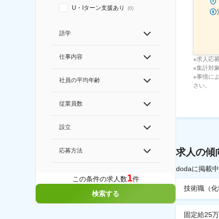
U・Iターン支援あり
(
0
)
語学
仕事内容
※求人応
※集計対象期
※事情に
社員の平均年齢
さい。
従業員数
設立
求人の傾
応募方法
dodaに掲
1
この条件の求人数
件
技術職（化
検索する
固定給25