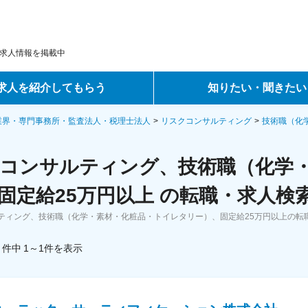
求人情報を掲載中
求人を紹介してもらう
知りたい・聞きたい
ントサービス
転職ノウハウ
業界・専門事務所・監査法人・税理士法人
リスクコンサルティング
技術職（化
サービス
データで見る転職
コンサルティング、技術職（化学
ーエージェントサービス
コラム・インタビュー
固定給25万円以上 の転職・求人検
ティング、技術職（化学・素材・化粧品・トイレタリー）、固定給25万円以上の転
転職Q&A
件中
1～1
件
を表示