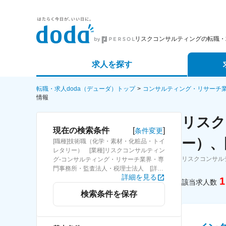
リスクコンサルティングの転職・
求人を探す
詳細条件から探す
エージェ
転職・求人doda（デューダ）トップ
コンサルティング・リサーチ
情報
新着求人から探す
スカウト
リスク
[
]
現在の検索条件
条件変更
求人特集から探す
パートナ
ー）、
[職種]技術職（化学・素材・化粧品・トイ
レタリー） [業種]リスクコンサルティン
リスクコンサル
グ-コンサルティング・リサーチ業界・専
門事務所・監査法人・税理士法人 [詳細
詳細を見る
条件](待遇・福利厚生)固定給25万円以上
1
該当求人数
検索条件を保存