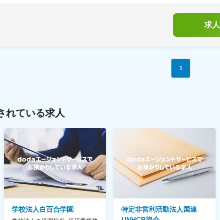
求人
1
されている求人
学校法人白百合学園
特定非営利活動法人国連
UNHCR協会