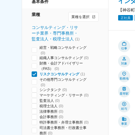
イン
基本条件
【神谷町
業種
業種を選択
正社員
コンサルティング・リサ
ーチ業界・専門事務所・
監査法人・税理士法人
(
1
)
経営・戦略コンサルティング
仕事
(
0
)
組織人事コンサルティング
(
0
)
財務・会計アドバイザリー
対象
（FAS）
(
0
)
リスクコンサルティング
(
1
)
勤務地
その他専門コンサルティング
(
0
)
シンクタンク
(
0
)
最寄駅
マーケティング・リサーチ
(
0
)
監査法人
(
0
)
税理士法人
(
0
)
給与
法律事務所
(
0
)
会計事務所
(
0
)
特許事務所・弁理士事務所
(
0
)
事業
司法書士事務所・行政書士事
務所
(
0
)