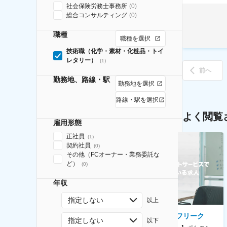
社会保険労務士事務所
(
0
)
総合コンサルティング
(
0
)
職種
職種を選択
技術職（化学・素材・化粧品・トイ
レタリー）
(
1
)
前へ
勤務地、路線・駅
勤務地を選択
路線・駅を選択
よく閲覧
雇用形態
正社員
(
1
)
契約社員
(
0
)
その他（FCオーナー・業務委託な
ど）
(
0
)
年収
指定しない
以上
AGC株式会社
株式会社ゲームフリーク
指定しない
以下