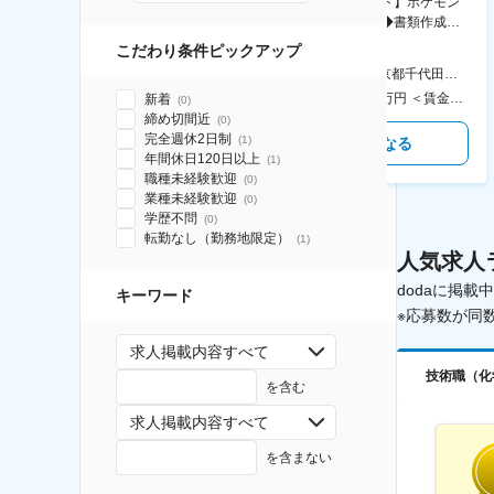
【横浜※一般職/転勤なし】庶
【庶務アシスタント】ポケモン
務・事務担当～開発部材の発注
シリーズ開発企業◆書類作成・
やDXに向けたシステム利用等～
データ入力など◆年休126日・
こだわり条件ピックアップ
食事補助あり◎
AGC横浜テクニカルセンター 住所：神奈川県横浜市鶴見区末広町1-1 勤務地最寄駅：JR線／弁天橋駅 受動喫煙対策：敷地内喫煙可能場所あり 変更の範囲：無
本社 住所：東京都千代田区神田錦町2-2-1 KANDASQUARE 受動喫煙対策：屋内全面禁煙 変更の範囲：会社の定める事業所
400万円～550万円 ＜賃金形態＞ 月給制 固定給＋業績給 ＜賃金内訳＞ 月額（基本給）：230,000円～280,000円 ＜月給＞ 230,000円～280,000円 ＜昇給有無＞ 有 ＜残業手当＞ 有 ＜給与補足＞ ※上記はあくまで最低保証額です。実際にはこれまでの経験やスキルを考慮の上、決定します。 年収には残業代は含めておりません。 ■昇給：年1回 ■賞与：年2回 賃金はあくまでも目安の金額であり、選考を通じて上下する可能性があります。 月給(月額)は固定手当を含めた表記です。
350万円～500万円 ＜賃金形態＞ 月給制 ＜賃金内訳＞ 月額（基本給）：215,000円～307,000円 固定残業手当/月：76,700円～110,000円（固定残業時間45時間0分/月） 超過した時間外労働の残業手当は追加支給 ＜月給＞ 291,700円～417,000円（一律手当を含む） ＜昇給有無＞ 有 ＜残業手当＞ 有 ＜給与補足＞ ※経験・能力を考慮の上、年齢に関わりなく当社規定により優遇します。 賃金はあくまでも目安の金額であり、選考を通じて上下する可能性があります。 月給(月額)は固定手当を含めた表記です。
新着
(
0
)
締め切間近
(
0
)
完全週休2日制
(
1
)
気になる
気になる
年間休日120日以上
(
1
)
職種未経験歓迎
(
0
)
業種未経験歓迎
(
0
)
学歴不問
(
0
)
転勤なし（勤務地限定）
(
1
)
人気求人
dodaに掲
キーワード
※応募数が同
求人掲載内容すべて
技術職（化
を含む
求人掲載内容すべて
を含まない