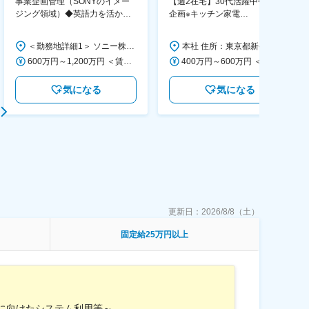
事業企画管理（SONYのイメー
【週2在宅】30代活躍中◆商品
ジング領域）◆英語力を活か
企画※キッチン家電
す/CFO管轄＃SECCFO0027
◆「BRUNO」新商品の企画／企
画～調達／働き方◎
＜勤務地詳細1＞ ソニー株式会社 住所：神奈川県横浜市西区みなとみらい5-1-1 受動喫煙対策：屋内全面禁煙 ＜勤務地詳細2＞ ソニーシティ大崎 住所：東京都品川区大崎2-10-1 勤務地最寄駅：JR線／大崎駅 受動喫煙対策：屋内全面禁煙 変更の範囲：会社の定める事業所（リモートワーク含む）
本社 住所：東京都新宿区西新宿6丁目22-1 新宿スクエアタワー B1階 勤務地最寄駅：東京メトロ丸ノ内線／西新宿駅 受動喫煙対策：屋内全面禁煙 変更の範囲：会社の定める事業所（リモートワーク含む）
600万円～1,200万円 ＜賃金形態＞ 月給制 ＜賃金内訳＞ 月額（基本給）：350,000円～500,000円 ＜月給＞ 350,000円～500,000円 ＜昇給有無＞ 有 ＜残業手当＞ 有 ＜給与補足＞ ※年収は経験や能力を考慮の上、当社規定により決定します。 賃金はあくまでも目安の金額であり、選考を通じて上下する可能性があります。 月給(月額)は固定手当を含めた表記です。
400万円～600万円 ＜賃金形態＞ 月給制 経験・能力を考慮の上、優遇いたします。 ＜賃金内訳＞ 月額（基本給）：300,000円～450,000円 ＜月給＞ 300,000円～450,000円 ＜昇給有無＞ 有 ＜残業手当＞ 有 ＜給与補足＞ ・賞与実績：年2回 ・昇給：年1回 ※半年毎に評価を行い、評価が高ければ年齢に関係なく昇給・昇格していきます。創造性の高い人・新しいことにチャレンジした人が高い評価を得られます。 賃金はあくまでも目安の金額であり、選考を通じて上下する可能性があります。 月給(月額)は固定手当を含めた表記です。
気になる
気になる
更新日：
2026/8/8（土）
固定給25万円以上
Xに向けたシステム利用等～