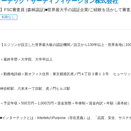
ターテック・サーティフィケーション株式会社
】FSC審査員 (森林認証)■世界最大手の認証企業/ご経験を活かして審
転勤なし
【エジソンが設立した世界最大級の認証機関／設立から130年以上・世界各地に10
＜最終学歴＞大学院、大学卒以上
＜勤務地詳細＞新オフィス住所：東京都港区虎ノ門４丁目３番１３号 ヒューリック
神谷町駅、六本木一丁目駅、虎ノ門ヒルズ駅
＜予定年収＞500万円～1,000万円＜賃金形態＞年俸制＜賃金内訳＞年額（基本給）：5,00
■インターテックとは：IntertekのPurpose（存在意義）は、「品質、安全、サステ