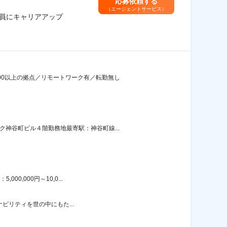
応募依頼する
（エージェントサービス）
査員にキャリアアップ
00以上の拠点／リモートワーク有／転勤無し
神谷町ビル４階勤務地最寄駅：神谷町線...
0,000円～10,0...
ナビリティを世の中にもた...