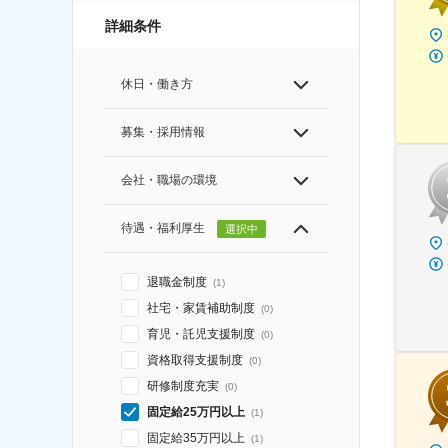
詳細条件
休日・働き方
募集・採用情報
会社・職場の環境
待遇・福利厚生
選択中
退職金制度
(
1
)
社宅・家賃補助制度
(
0
)
育児・託児支援制度
(
0
)
資格取得支援制度
(
0
)
研修制度充実
(
0
)
固定給25万円以上
(
1
)
固定給35万円以上
(
1
)