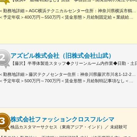
＜勤務地詳細＞AGC横浜テクニカルセンター住所：神奈川県横浜市鶴見区末広町1-1 勤務地最寄駅：JR線／弁天橋駅受動喫煙対策：敷地内喫煙可能場所あり変更の範囲：無
＜予定年収＞400万円～550万円＜賃金形態＞月給制固定給＋業績給＜賃金内訳＞月額（基本給）：230,000円～280,000円＜月給＞230,000円～280,000円＜昇給有無＞有＜残業手当＞有＜給与補足＞※上記はあくまで最低保証額です。実際にはこれまでの経験やスキルを考慮の上、決定します。年収には残業代は含めておりません。■昇給：年1回■賞与：年2回賃金はあくまでも目安の金額であり、選考を通じて上下する可能性があります。月給(月額)は固定手当を含めた表記です。
アズビル株式会社（旧株式会社山武）
【藤沢】半導体製造スタッフ◆クリーンルーム内作業◆日勤・土日
＜勤務地詳細＞藤沢テクノセンター住所：神奈川県藤沢市川名1-12-2 勤務地最寄駅：JR東海道本線／藤沢駅受動喫煙対策：屋内全面禁煙変更の範囲：会社の定める事業所（リモートワーク含む）
＜予定年収＞500万円～700万円＜賃金形態＞月給制特記事項なし＜賃金内訳＞月額（基本給）：320,000円～380,000円＜月給＞320,000円～380,000円＜昇給有無＞有＜残業手当＞有＜給与補足＞・昇給年1回（4月）・賞与年2回（6月・12月、2024年度実績：年8.28ヶ月）※あくまでも年収例となります。実際の給与は経験・スキルを考慮し、決定します。賃金はあくまでも目安の金額であり、選考を通じて上下する可能性があります。月給(月額)は固定手当を含めた表記です。
株式会社ファッションクロスフルシマ
検品カスタマーサクセス（東南アジア・インド）／ 未経験可