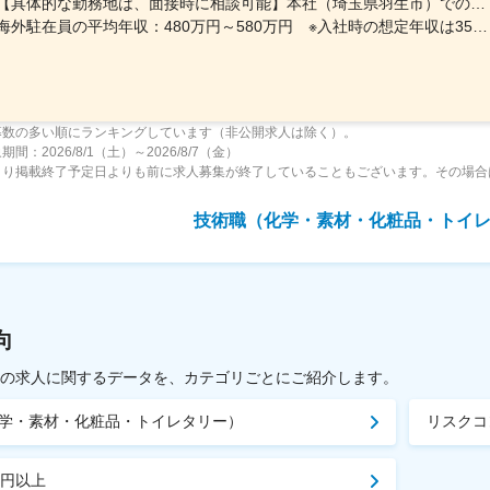
【具体的な勤務地は、面接時に相談可能】本社（埼玉県羽生市）での研修後、東南アジア・インドの各拠点へ配属となります。▼本社埼玉県羽生市大字下羽生1073-1※屋内全面禁煙※変更の範囲：会社の定める事業所▼海外拠点中国・インド・ベトナム・バングラデシュ・インドネシアなど、当社の検品・生産拠点いずれかに配属。海外拠点は中国・ASEANを中心に複数展開しており、アパレル生産の最前線で品質管理に携われます。現地には日本人駐在員や経験豊富なスタッフが在籍しており、充実したサポート体制が整っています。さらに、「いきなり海外」ではなく、国内研修を経て段階的に業務を開始できる点も安心です。海外滞在期間も年間合計で半年程度の想定です。※海外拠点一覧※■中国…上海／南通／青島／大連／珠海／東莞／常州■ベトナム…ハノイ／ホーチミン ■インドネシア…ジャカルタ■バングラデシュ…ダッカ ■カンボジア…プノンペン■ミャンマー…ヤンゴン■フィリピン…マニラ■インド…グルガオン／ジャイプール／パニパット
海外駐在員の平均年収：480万円～580万円 ※入社時の想定年収は350万円～420万円となりますが、
募数の多い順にランキングしています（非公開求人は除く）。
間：2026/8/1（土）～2026/8/7（金）
より掲載終了予定日よりも前に求人募集が終了していることもございます。その場合
技術職（化学・素材・化粧品・トイ
向
載中の求人に関するデータを、カテゴリごとにご紹介します。
学・素材・化粧品・トイレタリー）
リスクコ
万円以上