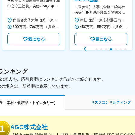
学校法人の経理担当※科研費業務
中心◇正社員／実働7.5h／年休
【表参道】人事（労務・給与社
130日／1881年創立の伝統女子
保等）◆国連の難民支援機関の
大学
活動を支える日本公式支援窓口
白百合女子大学 住所：東京都調布市緑ヶ丘1-25 勤務地最寄駅：京王線／仙川駅 受動喫煙対策：屋内全面禁煙 変更の範囲：会社の定める事業所
本社 住所：東京都港区南青山6-10-11 ウェスレーセンター3F 勤務地最寄駅：地下鉄各線／表参道駅 受動喫煙対策：屋内全面禁煙 変更の範囲：会社の定める事業所（リモートワーク含む）
◆正職員登用前提
500万円～700万円 ＜賃金形態＞ 月給制 ＜賃金内訳＞ 月額（基本給）：280,000円～430,000円 ＜月給＞ 280,000円～430,000円 ＜昇給有無＞ 有 ＜残業手当＞ 有 ＜給与補足＞ ※年齢・過去の経験に基づき、本学規定に合わせ決定 【残業手当】有 /残業時間に応じて全額支給（※想定年収に含む） 【各種手当】扶養手当/住宅手当/通勤手当 等 【賞与】年2回（6月、12月） 【昇給】年1回（4月） 賃金はあくまでも目安の金額であり、選考を通じて上下する可能性があります。 月給(月額)は固定手当を含めた表記です。
450万円～550万円 ＜賃金形態＞ 月給制 ＜賃金内訳＞ 月額（基本給）：340,000円～420,000円 ＜月給＞ 340,000円～420,000円 ＜昇給有無＞ 有 ＜残業手当＞ 有 ＜給与補足＞ ※能力・経験によって決定します。 ■賞与あり（業績評価に応じて支給） 賃金はあくまでも目安の金額であり、選考を通じて上下する可能性があります。 月給(月額)は固定手当を含めた表記です。
気になる
気になる
ランキング
載中の求人を、応募数順にランキング形式でご紹介します。
数の場合は、新着順に表示しています。
リスクコンサルティング
学・素材・化粧品・トイレタリー）
AGC株式会社
【横浜※一般職/転勤なし】庶務・事務担当～開発部材の発注やD