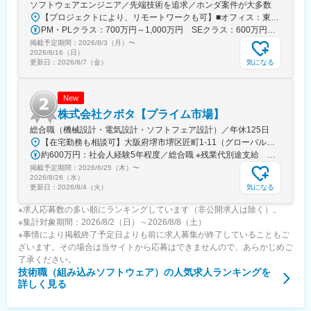
ソフトウェアエンジニア／先端技術を追求／ホンダ案件が大多数
【プロジェクトにより、リモートワークも可】■オフィス：東京都港区虎ノ門1-17-1 虎ノ門ヒルズ ビジネスタワー15階※虎ノ門駅・虎ノ門ヒルズ駅から徒歩5分勤務地は、東京都内を中心とした首都圏エリアとなります。顧客先オフィスでの勤務がメインとなります。※勤務地・職種のご希望がございましたら面接時にご相談ください。【主要顧客】本田技研工業株式会社／株式会社本田技術研究所／日産自動車株式会社／三菱自動車工業株式会社／株式会社ホンダアクセス／株式会社ホンダ・レーシング／ボッシュ株式会社／武蔵精密工業株式会社／Astemo株式会社／Honda R&D America,Inc.…など
PM・PLクラス：700万円～1,000万円 SEクラス：600万円～700万円
掲載予定期間：
2026/8/3（月）
〜
2026/8/16（日）
気になる
更新日：
2026/8/7（金）
New
株式会社クボタ【プライム市場】
総合職（機械設計・電気設計・ソフトフェア設計）／年休125日
【在宅勤務も相談可】大阪府堺市堺区匠町1-11（グローバル技術研究所）および必要に応じて従業員の自宅（※）※テレワークは規程やガイドラインに則り行うことができます。＜アクセス＞南海本線・堺駅からバス20分南海高野線・堺東駅からバス25分JR阪和線・堺市駅からバス30分※敷地内禁煙（屋内・屋外喫煙可能場所あり）
約600万円：社会人経験5年程度／総合職 ※残業代別途支給 約750万円：社会人経験10年程度／総合職 ※残業代別途支給
掲載予定期間：
2026/6/25（木）
〜
2026/8/26（水）
気になる
更新日：
2026/8/4（火）
※求人応募数の多い順にランキングしています（非公開求人は除く）。
※集計対象期間：2026/8/2（日）～2026/8/8（土）
※事情により掲載終了予定日よりも前に求人募集が終了していることもご
ざいます。その場合は当サイトから応募はできませんので、あらかじめご
了承ください。
技術職（組み込みソフトウェア）
の人気求人ランキングを
詳しく見る