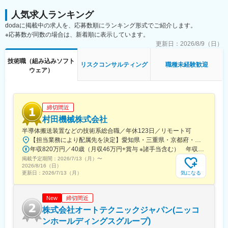
人気求人ランキング
dodaに掲載中の求人を、応募数順にランキング形式でご紹介します。
※応募数が同数の場合は、新着順に表示しています。
更新日：
2026/8/9（日）
技術職（組み込みソフト
リスクコンサルティング
職種未経験歓迎
ウェア）
締切間近
村田機械株式会社
半導体搬送装置などの技術系総合職／年休123日／リモート可
【担当業務により配属先を決定】愛知県・三重県・京都府・東京都・福岡県の各拠点＜配属先＞ ＼犬山、伊勢は積極採用中／■機械設計（犬山、伊勢、名古屋）※名古屋勤務の場合は、犬山もしくは伊勢で3カ月～1年研修を予定■電気設計（犬山、伊勢、名古屋、京都、福岡）※京都・名古屋・福岡勤務の場合は、犬山もしくは伊勢で3カ月～1年研修を予定■組み込みソフト設計（犬山、伊勢、京都、豊橋）※京都勤務の場合は、犬山・伊勢で3カ月～1年研修を予定■ソフトウェア開発（伊勢、名古屋、豊橋、京都、東京）名古屋・東京・京都勤務の場合は、下記の場所・期間にて研修を受けていただきます。・名古屋勤務：出張ベース（豊橋事業所または犬山事業所）（3カ月～1年程度）・東京勤務：豊橋事業所または犬山事業所（3カ月～1年程度）・京都勤務：豊橋事業所または伊勢事業所（3カ月～1年程度）※マイカー通勤OK（名古屋・豊橋・東京・福岡以外）／駐車場完備※個人の熟練度等により、研修期間は延長・短縮の場合あり※海外出張の可能性あり※受動喫煙対策制度あり
年収820万円／40歳（月収46万円+賞与 ※諸手当含む） 年収760万円／35歳（月収42万円+賞与 ※諸手当含む）
掲載予定期間：
2026/7/13（月）
〜
2026/8/16（日）
気になる
更新日：
2026/7/13（月）
締切間近
New
株式会社オートテクニックジャパン(ニッコ
ンホールディングスグループ)