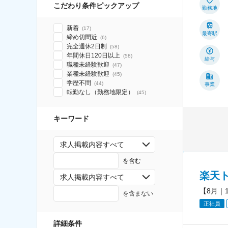
こだわり条件ピックアップ
勤務地
新着
(
17
)
最寄駅
締め切間近
(
6
)
完全週休2日制
(
58
)
年間休日120日以上
(
58
)
給与
職種未経験歓迎
(
47
)
業種未経験歓迎
(
45
)
学歴不問
(
44
)
事業
転勤なし（勤務地限定）
(
45
)
キーワード
求人掲載内容すべて
を含む
楽天
求人掲載内容すべて
【8月｜
を含まない
正社員
詳細条件