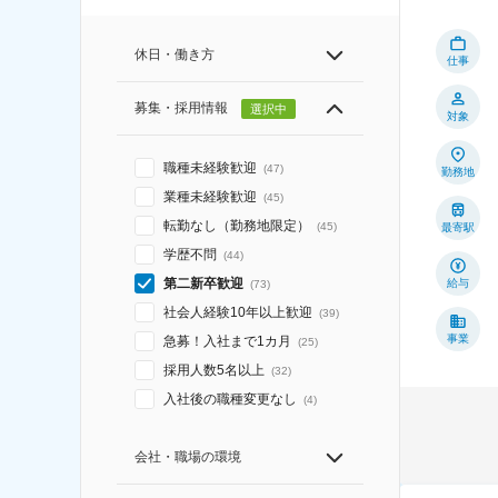
休日・働き方
仕事
募集・採用情報
選択中
対象
職種未経験歓迎
(
47
)
勤務地
業種未経験歓迎
(
45
)
転勤なし（勤務地限定）
(
45
)
最寄駅
学歴不問
(
44
)
第二新卒歓迎
給与
(
73
)
社会人経験10年以上歓迎
(
39
)
事業
急募！入社まで1カ月
(
25
)
採用人数5名以上
(
32
)
入社後の職種変更なし
(
4
)
会社・職場の環境