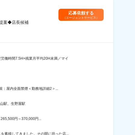
応募依頼する
（エージェントサービス）
提案◆店長候補
働時間7.5H×残業月平均20H未満／マイ
策：屋内全面禁煙＜勤務地詳細2＞...
佐山駅、生野屋駅
00円～370,000円...
を蓄積してきました。その間に培った店...