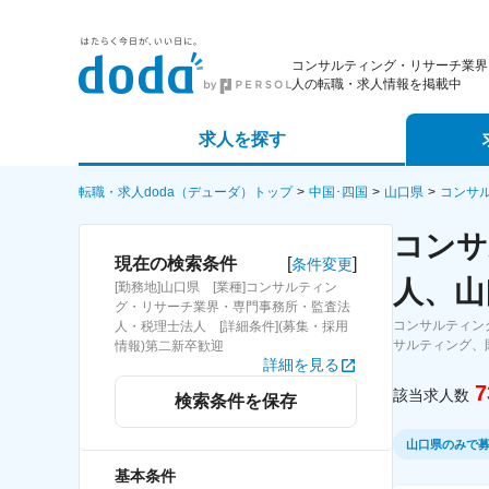
コンサルティング・リサーチ業界
人の転職・求人情報を掲載中
求人を探す
詳細条件から探す
エージェ
転職・求人doda（デューダ）トップ
中国･四国
山口県
コンサ
コンサ
新着求人から探す
スカウト
[
]
現在の検索条件
条件変更
人、山
[勤務地]山口県 [業種]コンサルティン
求人特集から探す
パートナ
グ・リサーチ業界・専門事務所・監査法
コンサルティン
人・税理士法人 [詳細条件](募集・採用
サルティング、
情報)第二新卒歓迎
詳細を見る
7
該当求人数
検索条件を保存
山口県のみで
基本条件