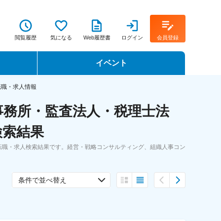
閲覧履歴
気になる
Web履歴書
ログイン
会員登録
イベント
転職イベント・転職セミナー
転職・求人情報
事務所・監査法人・税理士法
転職フェア
検索結果
転職セミナー動画
転職・求人検索結果です。経営・戦略コンサルティング、組織人事コン
。
条件で並べ替え