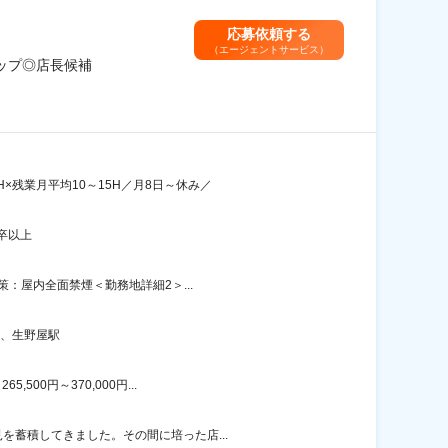
応募依頼する
（エージェントサービス）
ップ◎店長候補
×残業月平均10～15H／月8日～休み／
卒以上
策：屋内全面禁煙＜勤務地詳細2＞...
駅、生野屋駅
00円～370,000円...
を蓄積してきました。その間に培った店...