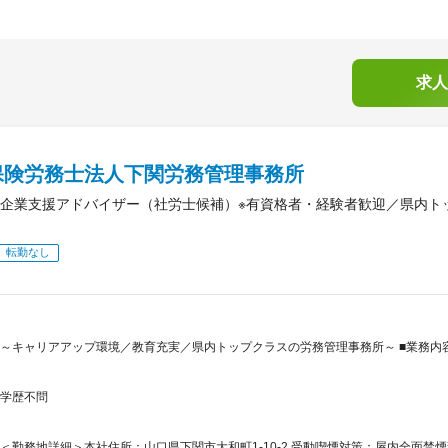
求人
保険労務士法人下関労務管理事務所
企業支援アドバイザー（社労士候補）※有資格者・経験者歓迎／県内ト
転勤なし
～キャリアアップ環境／教育充実／県内トップクラスの労務管理事務所～ ■業務内
学歴不問
＜勤務地詳細＞本社住所：山口県下関市大和町1-10-2 受動喫煙対策：屋内全面禁