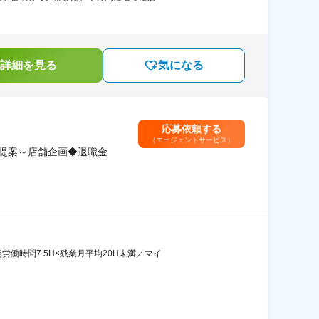
詳細を見る
気になる
応募依頼する
（エージェントサービス）
提案～店舗企画◆退職金
働時間7.5H×残業月平均20H未満／マイ