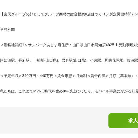
【楽天グループの顔としてグループ商材の総合提案×店舗づくり／所定労働時間7.5H
学歴不問
＜勤務地詳細1＞サンパークあじす店住所：山口県山口市阿知須4825-1 受動喫煙対
阿知須駅、長府駅、下松駅(山口県)、岩倉駅(山口県)、小月駅、周防花岡駅、岐波
＜予定年収＞340万円～440万円＜賃金形態＞月給制＜賃金内訳＞月額（基本給）：245,2
私たちは、これまでMVNO時代を含め8年以上にわたり、モバイル事業にかかる知見
求人