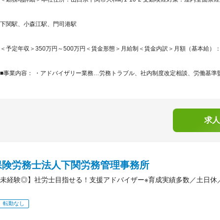
下関駅、小森江駅、門司港駅
＜予定年収＞350万円～500万円＜賃金形態＞月給制＜賃金内訳＞月額（基本給）：220,0
■事業内容： ・アドバイザリー業務…労務トラブル、社内制度改定相談、労働基準監
求人
保険労務士法人下関労務管理事務所
未経験◎】社労士目指せる！支援アドバイザー※育成実績多数／土日休
転勤なし