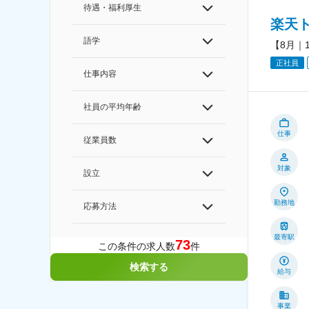
待遇・福利厚生
楽天
語学
【8月｜
正社員
仕事内容
社員の平均年齢
仕事
従業員数
対象
設立
勤務地
応募方法
最寄駅
73
この条件の求人数
件
検索する
給与
事業