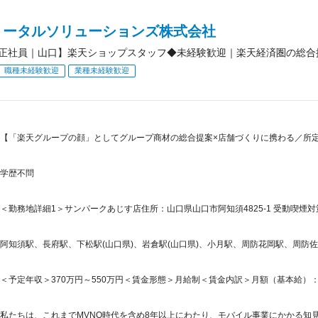
トータルソリューションズ株式会社
正社員｜山口】楽天ショップスタッフ◆未経験歓迎｜楽天経済圏の総合
職種未経験歓迎
業種未経験歓迎
【「楽天グループの顔」としてグループ商材の総合提案×店舗づくりに携わる／所定労
学歴不問
＜勤務地詳細1＞サンパークあじす店住所：山口県山口市阿知須4825-1 受動喫煙対
阿知須駅、長府駅、下松駅(山口県)、岩倉駅(山口県)、小月駅、周防花岡駅、周防
＜予定年収＞370万円～550万円＜賃金形態＞月給制＜賃金内訳＞月額（基本給）：265,5
私たちは、これまでMVNO時代を含め8年以上にわたり、モバイル事業にかかる知見