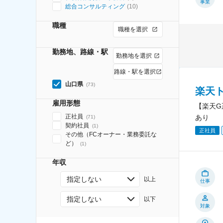
事業
総合コンサルティング
(
10
)
職種
職種を選択
勤務地、路線・駅
勤務地を選択
路線・駅を選択
山口県
(
73
)
楽天
雇用形態
【楽天G
正社員
あり
(
71
)
契約社員
(
1
)
正社員
その他（FCオーナー・業務委託な
ど）
(
1
)
年収
指定しない
以上
仕事
指定しない
以下
対象