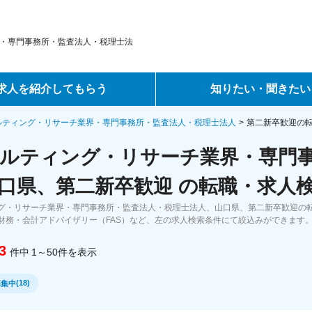
・専門事務所・監査法人・税理士法
求人を紹介してもらう
知りたい・聞きたい
ントサービス
転職ノウハウ
ルティング・リサーチ業界・専門事務所・監査法人・税理士法人
第二新卒歓迎の
ルティング・リサーチ業界・専門
サービス
データで見る転職
口県、第二新卒歓迎 の転職・求人
ーエージェントサービス
コラム・インタビュー
グ・リサーチ業界・専門事務所・監査法人・税理士法人、山口県、第二新卒歓迎の
財務・会計アドバイザリー（FAS）など、左の求人検索条件にて絞込みができます
転職Q&A
3
件中
1～50
件
を表示
(
18
)
募集中