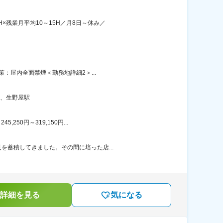
×残業月平均10～15H／月8日～休み／
策：屋内全面禁煙＜勤務地詳細2＞...
駅、生野屋駅
50円～319,150円...
を蓄積してきました。その間に培った店...
詳細を見る
気になる