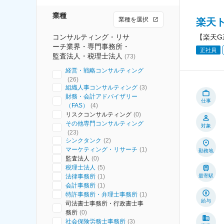
業種
業種を選択
楽天
コンサルティング・リサ
【楽天G
ーチ業界・専門事務所・
正社員
監査法人・税理士法人
(
73
)
経営・戦略コンサルティング
(
26
)
組織人事コンサルティング
(
3
)
財務・会計アドバイザリー
仕事
（FAS）
(
4
)
リスクコンサルティング
(
0
)
その他専門コンサルティング
対象
(
23
)
シンクタンク
(
2
)
マーケティング・リサーチ
(
1
)
勤務地
監査法人
(
0
)
税理士法人
(
5
)
法律事務所
(
1
)
最寄駅
会計事務所
(
1
)
特許事務所・弁理士事務所
(
1
)
給与
司法書士事務所・行政書士事
務所
(
0
)
社会保険労務士事務所
(
3
)