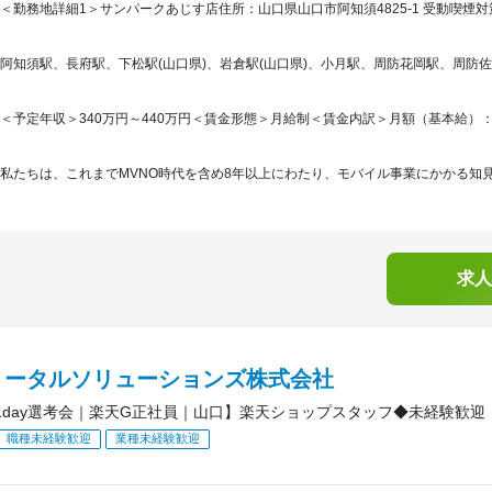
＜勤務地詳細1＞サンパークあじす店住所：山口県山口市阿知須4825-1 受動喫煙対
阿知須駅、長府駅、下松駅(山口県)、岩倉駅(山口県)、小月駅、周防花岡駅、周防
＜予定年収＞340万円～440万円＜賃金形態＞月給制＜賃金内訳＞月額（基本給）：245,2
私たちは、これまでMVNO時代を含め8年以上にわたり、モバイル事業にかかる知見
求人
トータルソリューションズ株式会社
1day選考会｜楽天G正社員｜山口】楽天ショップスタッフ◆未経験歓迎
職種未経験歓迎
業種未経験歓迎